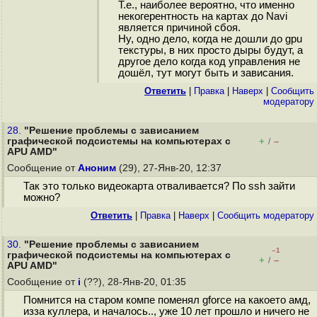
Т.е., наиболее вероятно, что именно
некогерентность на картах до Navi
является причиной сбоя.
Ну, одно дело, когда не дошли до gpu
текстуры, в них просто дыры будут, а
другое дело когда код управления не
дошёл, тут могут быть и зависания.
Ответить
|
Правка
|
Наверх
|
Cообщить
модератору
28.
"Решение проблемы с зависанием
графической подсистемы на компьютерах с
+
–
/
APU AMD"
Сообщение от
Аноним
(29), 27-Янв-20, 12:37
Так это только видеокарта отваливается? По ssh зайти
можно?
Ответить
|
Правка
|
Наверх
|
Cообщить модератору
30.
"Решение проблемы с зависанием
–1
графической подсистемы на компьютерах с
+
–
/
APU AMD"
Сообщение от
i
(??), 28-Янв-20, 01:35
Помнится на старом компе поменял gforce на какоето амд,
изза куллера, и началось.., уже 10 лет прошло и ничего не