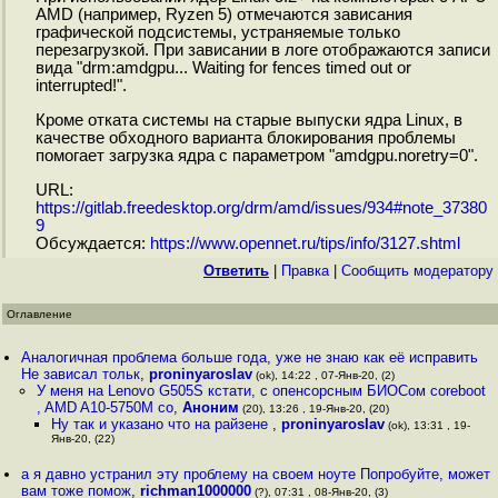
AMD (например, Ryzen 5) отмечаются зависания
графической подсистемы, устраняемые только
перезагрузкой. При зависании в логе отображаются записи
вида "drm:amdgpu... Waiting for fences timed out or
interrupted!".
Кроме отката системы на старые выпуски ядра Linux, в
качестве обходного варианта блокирования проблемы
помогает загрузка ядра с параметром "amdgpu.noretry=0".
URL:
https://gitlab.freedesktop.org/drm/amd/issues/934#note_37380
9
Обсуждается:
https://www.opennet.ru/tips/info/3127.shtml
Ответить
|
Правка
|
Cообщить модератору
Оглавление
Аналогичная проблема больше года, уже не знаю как её исправить
Не зависал тольк
,
proninyaroslav
(ok), 14:22 , 07-Янв-20, (2)
У меня на Lenovo G505S кстати, с опенсорсным БИОСом coreboot
, AMD A10-5750M со
,
Аноним
(20), 13:26 , 19-Янв-20, (20)
Ну так и указано что на райзене
,
proninyaroslav
(ok), 13:31 , 19-
Янв-20, (22)
а я давно устранил эту проблему на своем ноуте Попробуйте, может
вам тоже помож
,
richman1000000
(?), 07:31 , 08-Янв-20, (3)