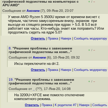
графической подсистемы на компьютерах с
+
–
/
APU AMD"
Сообщение от
Аноним
(7), 09-Янв-20, 23:07
У меня AMD Ryzen 5 3500U время от времени виснет с
чёрным, частично замусоренным внизу, экраном при
выходе из спящего режима при ядрах > 5.0. В 5.0 всё
работает как часы. Кто-нибудь знает как поправить? Или
продолжать сидеть на ядре 5.0?
Ответить
|
Правка
|
Наверх
|
Cообщить модератору
8.
"Решение проблемы с зависанием
+
–
/
графической подсистемы на комп..."
Сообщение от
Аноним
(6), 10-Янв-20, 09:32
Иксы переключите на dri 2.
Ответить
|
Правка
|
Наверх
|
Cообщить модератору
19.
"Решение проблемы с зависанием
+
–
/
графической подсистемы на комп..."
Сообщение от
_
(??), 17-Янв-20, 14:08
На 3200U+XFCE мне помогло отключение
композитного режима.
Ответить
|
Правка
|
К родителю #7
|
Наверх
|
Cообщить