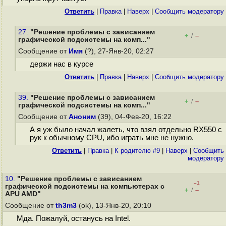
Ответить
|
Правка
|
Наверх
|
Cообщить модератору
27.
"Решение проблемы с зависанием
+
–
/
графической подсистемы на комп..."
Сообщение от
Имя
(?), 27-Янв-20, 02:27
держи нас в курсе
Ответить
|
Правка
|
Наверх
|
Cообщить модератору
39.
"Решение проблемы с зависанием
+
–
/
графической подсистемы на комп..."
Сообщение от
Аноним
(39), 04-Фев-20, 16:22
А я уж было начал жалеть, что взял отдельно RX550 с
рук к обычному CPU, ибо играть мне не нужно.
Ответить
|
Правка
|
К родителю #9
|
Наверх
|
Cообщить
модератору
10.
"Решение проблемы с зависанием
–1
графической подсистемы на компьютерах с
+
–
/
APU AMD"
Сообщение от
th3m3
(ok), 13-Янв-20, 20:10
Мда. Пожалуй, останусь на Intel.