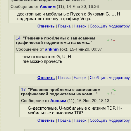
Сообщение от
Аноним
(11), 14-Янв-20, 16:36
десктопные и мобильные Ryzen с буквами G, U, H
содержат встроенную графику Vega.
Ответить
|
Правка
|
Наверх
|
Cообщить модератору
14.
"Решение проблемы с зависанием
+
–
/
графической подсистемы на комп..."
Сообщение от
arikhin
(ok), 15-Янв-20, 09:37
чем отличаются G, U, H
где можно прочесть
Ответить
|
Правка
|
Наверх
|
Cообщить модератору
17.
"Решение проблемы с зависанием
+1
+
–
графической подсистемы на комп..."
/
Сообщение от
Аноним
(11), 16-Янв-20, 18:13
G-десктопные, U-мобильные с низким TDP, H-
мобильные с высоким TDP.
Ответить
|
Правка
|
Наверх
|
Cообщить модератору