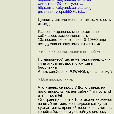
cvredirect=2&text=ryzen ...
https://market.yandex.ru/catalog--
protsessory-cpu/55330/list...
Ценник у интеля меньше чем то, что есть
от амд.
Разгоны-херагоны, мне пофиг, я не
собираюсь заморачиваться.
10е поколение интеля хз, i9-10990 еще
нет, думаю он ощутимо натянет амд
> и они их реализовали в полной мере
Ну например? Какие же там киллер фичи,
типа открытых дров, отсутсвия
блобятины,
А нет, core2duo и POWER9, где ваше амд?
> Все прос⁠рал интел
Что именно он про..л? Долю рынка, на
приставках, хз, на али забей "mini pc amd"
и "mini pc intel"
- 3 страницы против 16, а может вернемся
на ютуб где миллион видосов как купить
хуанан-мать, древний ксеон и получить за
копейки более чем достойную систему,