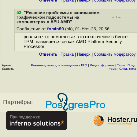
Ответить
|
Правка
|
Наверх
|
Cообщить модератору
53
.
"Решение проблемы с зависанием
графической подсистемы на
+
–
/
компьютерах с APU AMD"
Сообщение от
fomin90
(ok), 01-Ноя-23, 20:56
реально что помогло так это отключение в биосе
TPM, называется он как AMD Platform Security
Processor
Ответить
|
Правка
|
Наверх
|
Cообщить модератору
Архив
|
Рекомендовать для помещения в FAQ
|
Индекс форумов
|
Темы
|
Пред.
Удалить
тема
|
След. тема
Партнёры: