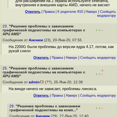
для расширения на 2 экрана используйте xinerama,
внутренняя и внешняя карты AMD, ничего не виснет
Ответить
|
Правка
|
К родителю #10
|
Наверх
|
Cообщить
модератору
23.
"Решение проблемы с зависанием
графической подсистемы на компьютерах с
+
–
/
APU AMD"
Сообщение от
Аноним
(23), 20-Янв-20, 07:55
На 2200G были проблемы до версии ядра 4.17, потом, как
рукой сняло
Ответить
|
Правка
|
Наверх
|
Cообщить модератору
25.
"Решение проблемы с зависанием
–1
графической подсистемы на компьютерах с
+
–
/
APU AMD"
Сообщение от
admin
(??), 25-Янв-20, 12:38
На винде ничего не зависает, проблемы линэкса.
Ответить
|
Правка
|
Наверх
|
Cообщить модератору
29.
"Решение проблемы с зависанием
+
–
/
графической подсистемы на комп..."
Сообщение от
Аноним
(29), 27-Янв-20, 12:40