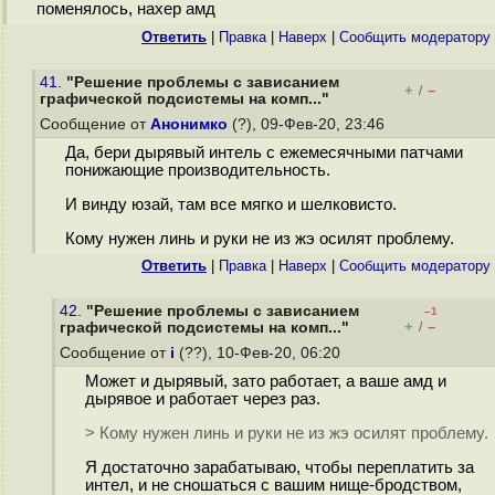
поменялось, нахер амд
Ответить
|
Правка
|
Наверх
|
Cообщить модератору
41.
"Решение проблемы с зависанием
+
–
/
графической подсистемы на комп..."
Сообщение от
Анонимко
(?), 09-Фев-20, 23:46
Да, бери дырявый интель с ежемесячными патчами
понижающие производительность.
И винду юзай, там все мягко и шелковисто.
Кому нужен линь и руки не из жэ осилят проблему.
Ответить
|
Правка
|
Наверх
|
Cообщить модератору
42.
"Решение проблемы с зависанием
–1
+
–
графической подсистемы на комп..."
/
Сообщение от
i
(??), 10-Фев-20, 06:20
Может и дырявый, зато работает, а ваше амд и
дырявое и работает через раз.
> Кому нужен линь и руки не из жэ осилят проблему.
Я достаточно зарабатываю, чтобы переплатить за
интел, и не сношаться с вашим нище-бродством,