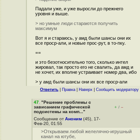
Падали уже, и уже выросли до прежнего
уровня и выше.
> но умные люди стараются получить
максимум
Вот я и стараюсь, у амд были шансы они их
все проср-али, и новые прос-рут, в то-пку.
==
и это безотносительно того, сколько интел
жировал, так просто его не свалить, да амд и
не хочет, их вполне устраивает номер два, ибо
> у амд были шансы они их все проср-али
Ответить
|
Правка
|
Наверх
|
Cообщить модератору
47
.
"Решение проблемы с
зависанием графической
+
–
/
подсистемы на комп..."
Сообщение от
Аноним
(45), 17-
Фев-20, 01:55
>Открываем любой желелячно-игрушный
канал на ютубе,