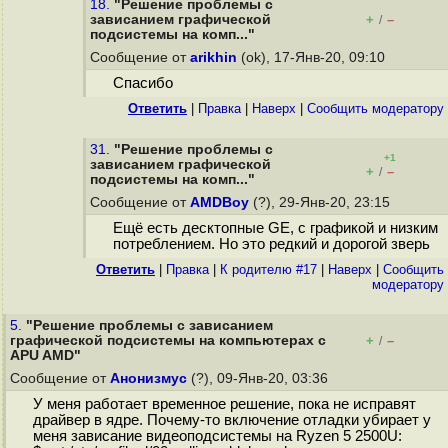
18.
"Решение проблемы с
зависанием графической
+
–
/
подсистемы на комп..."
Сообщение от
arikhin
(ok), 17-Янв-20, 09:10
Спасибо
Ответить
|
Правка
|
Наверх
|
Cообщить модератору
31.
"Решение проблемы с
+1
зависанием графической
+
–
/
подсистемы на комп..."
Сообщение от
AMDBoy
(?), 29-Янв-20, 23:15
Ещё есть десктопные GE, с графикой и низким
потреблением. Но это редкий и дорогой зверь
Ответить
|
Правка
|
К родителю #17
|
Наверх
|
Cообщить
модератору
5.
"Решение проблемы с зависанием
графической подсистемы на компьютерах с
+
–
/
APU AMD"
Сообщение от
Анонизмус
(?), 09-Янв-20, 03:36
У меня работает временное решение, пока не исправят
драйвер в ядре. Почему-то включение отладки убирает у
меня зависание видеоподсистемы на Ryzen 5 2500U: