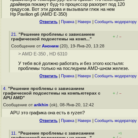
драйвера покажут буд-то процессор разогрет под 120
градусов. Вот эти дрова и вызывали глюк на нем
Hp Pavilion g6 (AMD E-350)
Ответить
|
Правка
|
Наверх
|
Cообщить модератору
21.
"Решение проблемы с зависанием
+
–
/
графической подсистемы на комп..."
Сообщение от
Аноним
(20), 19-Янв-20, 13:28
> AMD E-350 , HD 6310
У тебя всё должно работать и без этого костыля:
проблемы только на последнем AMD-шном железе.
Ответить
|
Правка
|
Наверх
|
Cообщить модератору
4.
"Решение проблемы с зависанием
графической подсистемы на компьютерах с
+
–
/
APU AMD"
Сообщение от
arikhin
(ok), 08-Янв-20, 12:42
APU это графика она есть в ryzen?
Ответить
|
Правка
|
Наверх
|
Cообщить модератору
11.
"Решение проблемы с зависанием
+1
+
–
графической подсистемы на комп..."
/