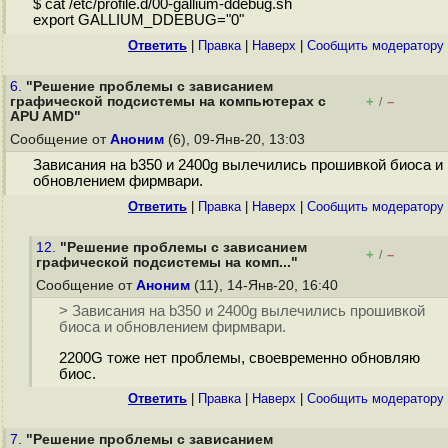
$ cat /etc/profile.d/00-gallium-ddebug.sh
export GALLIUM_DDEBUG="0"
Ответить
|
Правка
|
Наверх
|
Cообщить модератору
6.
"Решение проблемы с зависанием
графической подсистемы на компьютерах с
+
–
/
APU AMD"
Сообщение от
Аноним
(6), 09-Янв-20, 13:03
Зависания на b350 и 2400g вылечились прошивкой биоса и
обновлением фирмвари.
Ответить
|
Правка
|
Наверх
|
Cообщить модератору
12.
"Решение проблемы с зависанием
+
–
/
графической подсистемы на комп..."
Сообщение от
Аноним
(11), 14-Янв-20, 16:40
> Зависания на b350 и 2400g вылечились прошивкой
биоса и обновлением фирмвари.
2200G тоже нет проблемы, своевременно обновляю
биос.
Ответить
|
Правка
|
Наверх
|
Cообщить модератору
7.
"Решение проблемы с зависанием