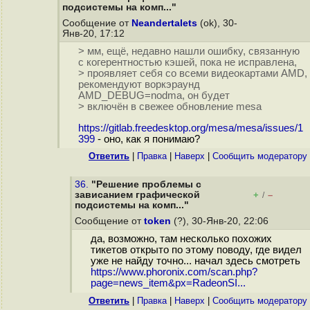
подсистемы на комп..."
Сообщение от
Neandertalets
(ok), 30-
Янв-20, 17:12
> мм, ещё, недавно нашли ошибку, связанную
с когерентностью кэшей, пока не исправлена,
> проявляет себя со всеми видеокартами AMD,
рекомендуют воркэраунд
AMD_DEBUG=nodma, он будет
> включён в свежее обновление mesa
https://gitlab.freedesktop.org/mesa/mesa/issues/1
399
- оно, как я понимаю?
Ответить
|
Правка
|
Наверх
|
Cообщить модератору
36.
"Решение проблемы с
зависанием графической
+
–
/
подсистемы на комп..."
Сообщение от
token
(?), 30-Янв-20, 22:06
да, возможно, там несколько похожих
тикетов открыто по этому поводу, где видел
уже не найду точно... начал здесь смотреть
https://www.phoronix.com/scan.php?
page=news_item&px=RadeonSI...
Ответить
|
Правка
|
Наверх
|
Cообщить модератору