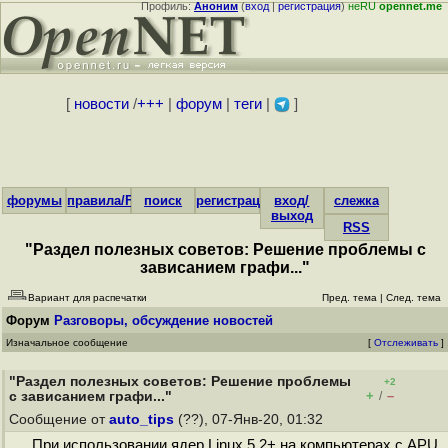
Профиль:
Аноним
(
вход
|
регистрация
)
неRU
opennet.me
[
новости
/
+++
|
форум
|
теги
|
]
форумы
правила/FAQ
поиск
регистрация
вход/
слежка
выход
RSS
"Раздел полезных советов: Решение проблемы с
зависанием графи..."
Вариант для распечатки
Пред. тема
|
След. тема
Форум
Разговоры, обсуждение новостей
Изначальное сообщение
[
Отслеживать
]
"Раздел полезных советов: Решение проблемы
+2
+
–
с зависанием графи..."
/
Сообщение от
auto_tips
(??), 07-Янв-20, 01:32
При использовании ядер Linux 5.2+ на компьютерах с APU