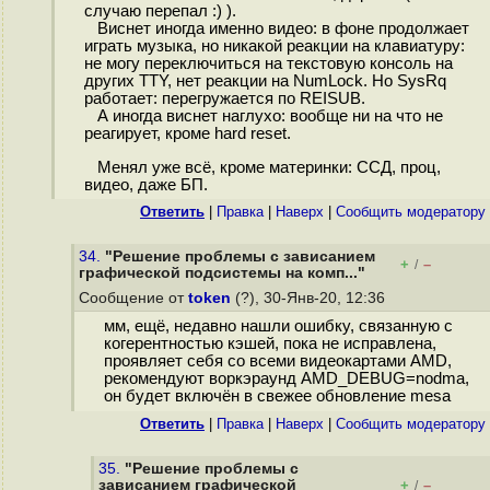
случаю перепал :) ).
Виснет иногда именно видео: в фоне продолжает
играть музыка, но никакой реакции на клавиатуру:
не могу переключиться на текстовую консоль на
других TTY, нет реакции на NumLock. Но SysRq
работает: перегружается по REISUB.
А иногда виснет наглухо: вообще ни на что не
реагирует, кроме hard reset.
Менял уже всё, кроме материнки: ССД, проц,
видео, даже БП.
Ответить
|
Правка
|
Наверх
|
Cообщить модератору
34.
"Решение проблемы с зависанием
+
–
/
графической подсистемы на комп..."
Сообщение от
token
(?), 30-Янв-20, 12:36
мм, ещё, недавно нашли ошибку, связанную с
когерентностью кэшей, пока не исправлена,
проявляет себя со всеми видеокартами AMD,
рекомендуют воркэраунд AMD_DEBUG=nodma,
он будет включён в свежее обновление mesa
Ответить
|
Правка
|
Наверх
|
Cообщить модератору
35.
"Решение проблемы с
зависанием графической
+
–
/