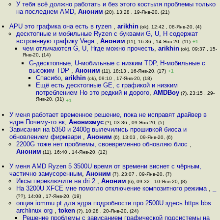
У тебя всё должно работать и без этого костыля проблемы только
на последнем AMD
,
Аноним
(20), 13:28 , 19-Янв-20, (21)
APU это графика она есть в ryzen
,
arikhin
(ok), 12:42 , 08-Янв-20, (4)
десктопные и мобильные Ryzen с буквами G, U, H содержат
встроенную графику Vega
,
Аноним
(11), 16:36 , 14-Янв-20, (11)
+1
чем отличаются G, U, Hгде можно прочесть
,
arikhin
(ok), 09:37 , 15-
Янв-20, (14)
G-десктопные, U-мобильные с низким TDP, H-мобильные с
высоким TDP
,
Аноним
(11), 18:13 , 16-Янв-20, (17)
+1
Спасибо
,
arikhin
(ok), 09:10 , 17-Янв-20, (18)
Ещё есть десктопные GE, с графикой и низким
потреблением Но это редкий и дорого
,
AMDBoy
(?), 23:15 , 29-
Янв-20, (31)
+1
У меня работает временное решение, пока не исправят драйвер в
ядре Почему-то вк
,
Анонизмус
(?), 03:36 , 09-Янв-20, (5)
Зависания на b350 и 2400g вылечились прошивкой биоса и
обновлением фирмвари
,
Аноним
(6), 13:03 , 09-Янв-20, (6)
2200G тоже нет проблемы, своевременно обновляю биос
,
Аноним
(11), 16:40 , 14-Янв-20, (12)
У меня AMD Ryzen 5 3500U время от времени виснет с чёрным,
частично замусоренным
,
Аноним
(7), 23:07 , 09-Янв-20, (7)
Иксы переключите на dri 2
,
Аноним
(6), 09:32 , 10-Янв-20, (8)
На 3200U XFCE мне помогло отключение композитного режима
,
_
(??), 14:08 , 17-Янв-20, (19)
опция iommu pt для ядра подробности про 2500U здесь https bbs
archlinux org
,
token
(?), 10:28 , 20-Янв-20, (24)
Решение проблемы с зависанием графической подсистемы на