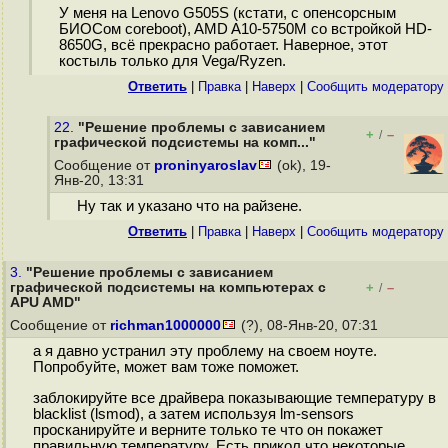
У меня на Lenovo G505S (кстати, с опенсорсным
БИОСом coreboot), AMD A10-5750M со встройкой HD-
8650G, всё прекрасно работает. Наверное, этот
костыль только для Vega/Ryzen.
Ответить
|
Правка
|
Наверх
|
Cообщить модератору
22.
"Решение проблемы с зависанием
+
–
/
графической подсистемы на комп..."
Сообщение от
proninyaroslav
(ok), 19-
Янв-20, 13:31
Ну так и указано что на райзене.
Ответить
|
Правка
|
Наверх
|
Cообщить модератору
3.
"Решение проблемы с зависанием
графической подсистемы на компьютерах с
+
–
/
APU AMD"
Сообщение от
richman1000000
(?), 08-Янв-20, 07:31
а я давно устранил эту проблему на своем ноуте.
Попробуйте, может вам тоже поможет.
заблокируйте все драйвера показывающие температуру в
blacklist (lsmod), а затем используя lm-sensors
просканируйте и верните только те что он покажет
правильную температуру. Есть прикол что некоторые