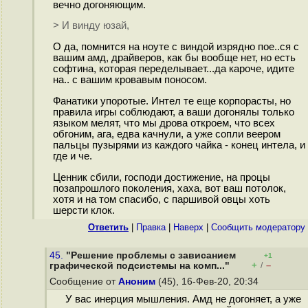
вечно догоняющим.
> И винду юзай,
О да, помнится на ноуте с виндой изрядно пое..ся с
вашим амд, драйверов, как бы вообще нет, но есть
софтина, которая переделывает...да кароче, идите
на.. с вашим кровавым поносом.
Фанатики упоротые. Интел те еще корпорасты, но
правила игры соблюдают, а ваши догонялы только
языком мелят, что мы дрова откроем, что всех
обгоним, ага, едва качнули, а уже сопли веером
пальцы пузырями из каждого чайка - конец интела, и
где и че.
Ценник сбили, господи достижение, на процы
позапрошлого поколения, хаха, вот ваш потолок,
хотя и на том спасибо, с паршивой овцы хоть
шерсти клок.
Ответить
|
Правка
|
Наверх
|
Cообщить модератору
45.
"Решение проблемы с зависанием
+1
+
–
графической подсистемы на комп..."
/
Сообщение от
Аноним
(45), 16-Фев-20, 20:34
У вас инерция мышления. Амд не догоняет, а уже