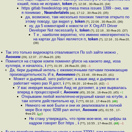
кэшей, пока не исправл
,
token
(?), 12:36 , 30-Янв-20, (34)
https gitlab freedesktop org mesa mesa issues 1399 - оно, как
я понимаю
,
Neandertalets
(ok), 17:12 , 30-Янв-20, (35)
да, возможно, там несколько похожих тикетов открыто по
этому поводу, где видел у
,
token
(?), 22:06 , 30-Янв-20, (36)
ну, да 5 коментарий к новости от X Org ATI Driver
Developer Not necessarily k
,
token
(?), 22:16 , 30-Янв-20, (37)
Т е , наиболее вероятно, что именно некогерентность
на картах до Navi является п
,
token
(?), 12:16 , 31-Янв-20,
(38)
Так это только видеокарта отваливается По ssh зайти можно
,
Аноним
(29), 12:37 , 27-Янв-20, (28)
Помнится на старом компе поменял gforce на какоето амд, изза
куллера, и началось
,
i
(??), 01:35 , 28-Янв-20, (30)
–1
Да, бери дырявый интель с ежемесячными патчами понижающие
производительность И в
,
Анонимко
(?), 23:46 , 09-Фев-20, (41)
Может и дырявый, зато работает, а ваше амд и дырявое и
работает через раз Я дост
,
i
(??), 06:20 , 10-Фев-20, (42)
–1
У вас инерция мышления Амд не догоняет, а уже вырвалась
вперед в процессорной г
,
Аноним
(45), 20:34 , 16-Фев-20, (45)
+1
Открываем любой желелячно-игрушный канал на ютубе, а
там хотите действительно кр
,
i
(??), 00:10 , 17-Фев-20, (
46
)
Немного не моё Были и они их реализовали в полной
мере Все прос 8288 рал интел
,
Аноним
(45), 01:55 , 17-
Фев-20, (
)
47
Не стану утверждать, что прям мое-мое, но цифры за
кадром говорят Вот https
,
i
(??), 10:55 , 17-Фев-20, (
48
)
–1
Была подобная проблема на ноуте с ryzen 3700U, там встроенная