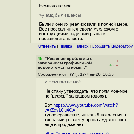
Немного не моё.
>у амд были шансы
Были и они их реализовали в полной мере.
Все прос⁠рал интел своим мухлежом с
инструкциями ради выигрыша в
производительности.
Ответить
|
Правка
|
Наверх
|
Cообщить модератору
48
.
"Решение проблемы с
–1
зависанием графической
+
–
/
подсистемы на комп..."
Сообщение от
i
(??), 17-Фев-20, 10:55
> Немного не моё.
Не стану утверждать, что прям мое-мое,
но "цифры" за кадром говорят.
Вот
https://www.youtube.com/watch?
v=rZdvL0ju4CA
тупое сравнение, интель 9-поколения в
тишь выигрывает у проца амд которого
еще в продаже нет
https://market.yandex.ru/search?