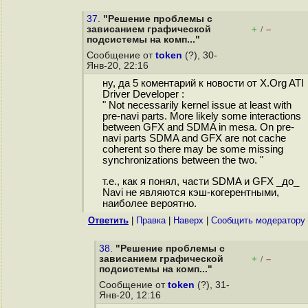
37.
"Решение проблемы с
зависанием графической
+
–
/
подсистемы на комп..."
Сообщение от
token
(?), 30-
Янв-20, 22:16
ну, да 5 коментарий к новости от X.Org ATI
Driver Developer :
" Not necessarily kernel issue at least with
pre-navi parts. More likely some interactions
between GFX and SDMA in mesa. On pre-
navi parts SDMA and GFX are not cache
coherent so there may be some missing
synchronizations between the two. "
т.е., как я понял, части SDMA и GFX _до_
Navi не являются кэш-когерентными,
наиболее вероятно.
Ответить
|
Правка
|
Наверх
|
Cообщить модератору
38.
"Решение проблемы с
зависанием графической
+
–
/
подсистемы на комп..."
Сообщение от
token
(?), 31-
Янв-20, 12:16