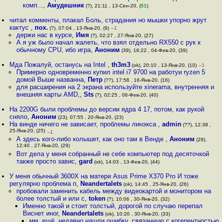
комп...
,
Амудешник
(?), 21:11 , 13-Сен-20, (
51
)
читал комменты, плакал Боль, страдания но мышки упорно жрут
кактус
,
пох.
(?), 07:04 , 13-Янв-20, (9)
–1
держи нас в курсе
,
Имя
(?), 02:27 , 27-Янв-20, (27)
А я уж было начал жалеть, что взял отдельно RX550 с рук к
обычному CPU, ибо игра
,
Аноним
(39), 16:22 , 04-Фев-20, (39)
Мда Пожалуй, останусь на Intel
,
th3m3
(ok), 20:10 , 13-Янв-20, (10)
–1
Примерно одновременно купил intel i7 9700 на работуи ryzen 5
домой Выше названна
,
Петр
(??), 17:58 , 16-Янв-20, (16)
для расширения на 2 экрана используйте xinerama, внутренняя и
внешняя карты AMD,
,
Sts
(?), 02:25 , 06-Фев-20, (40)
На 2200G были проблемы до версии ядра 4 17, потом, как рукой
сняло
,
Аноним
(23), 07:55 , 20-Янв-20, (23)
На винде ничего не зависает, проблемы линэкса
,
admin
(??), 12:38 ,
25-Янв-20, (25)
–1
А здесь кого-либо колышет, как оно там в Венде
,
Аноним
(29),
12:40 , 27-Янв-20, (29)
Вот дела у меня собранный не себе компьютер под десяточкой
также просто завис
,
gard
(ok), 14:03 , 13-Фев-20, (44)
У меня обычный 3600X на матери Asus Prime X370 Pro И тоже
регулярно проблема п
,
Neandertalets
(ok), 14:45 , 25-Янв-20, (26)
пробовали заменить кабель между видеокартой и монитором на
более толстый и или с
,
token
(?), 10:06 , 30-Янв-20, (32)
Именно такой и стоит толстый, дорогой по случаю перепал
Виснет иног
,
Neandertalets
(ok), 10:20 , 30-Янв-20, (33)
мм, ещё, недавно нашли ошибку, связанную с когерентностью