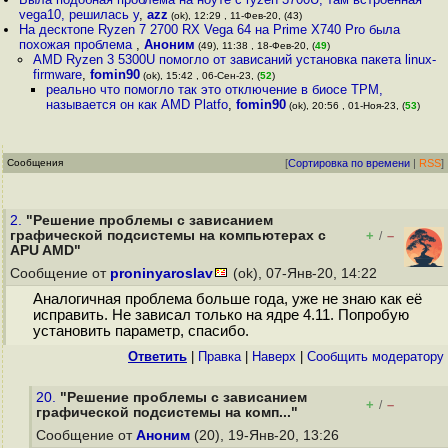
vega10, решилась у
,
azz
(ok), 12:29 , 11-Фев-20, (43)
На десктопе Ryzen 7 2700 RX Vega 64 на Prime X740 Pro была
похожая проблема
,
Аноним
(49), 11:38 , 18-Фев-20, (
49
)
AMD Ryzen 3 5300U помогло от зависаний установка пакета linux-
firmware
,
fomin90
(ok), 15:42 , 06-Сен-23, (
52
)
реально что помогло так это отключение в биосе TPM,
называется он как AMD Platfo
,
fomin90
(ok), 20:56 , 01-Ноя-23, (
53
)
Сообщения
[
Сортировка по времени
|
RSS
]
2.
"Решение проблемы с зависанием
графической подсистемы на компьютерах с
+
–
/
APU AMD"
Сообщение от
proninyaroslav
(ok), 07-Янв-20, 14:22
Аналогичная проблема больше года, уже не знаю как её
исправить. Не зависал только на ядре 4.11. Попробую
установить параметр, спасибо.
Ответить
|
Правка
|
Наверх
|
Cообщить модератору
20.
"Решение проблемы с зависанием
+
–
/
графической подсистемы на комп..."
Сообщение от
Аноним
(20), 19-Янв-20, 13:26