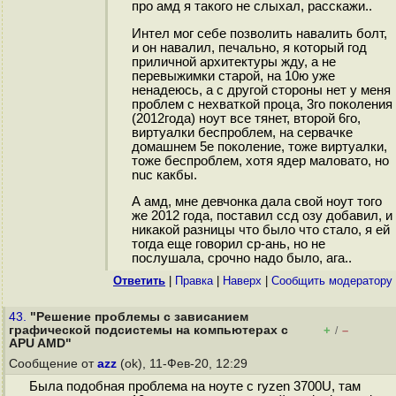
про амд я такого не слыхал, расскажи..
Интел мог себе позволить навалить болт,
и он навалил, печально, я который год
приличной архитектуры жду, а не
перевыжимки старой, на 10ю уже
ненадеюсь, а с другой стороны нет у меня
проблем с нехваткой проца, 3го поколения
(2012года) ноут все тянет, второй 6го,
виртуалки беспроблем, на сервачке
домашнем 5е поколение, тоже виртуалки,
тоже беспроблем, хотя ядер маловато, но
nuc какбы.
А амд, мне девчонка дала свой ноут того
же 2012 года, поставил ссд озу добавил, и
никакой разницы что было что стало, я ей
тогда еще говорил ср-ань, но не
послушала, срочно надо было, ага..
Ответить
|
Правка
|
Наверх
|
Cообщить модератору
43.
"Решение проблемы с зависанием
графической подсистемы на компьютерах с
+
–
/
APU AMD"
Сообщение от
azz
(ok), 11-Фев-20, 12:29
Была подобная проблема на ноуте с ryzen 3700U, там