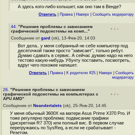
А здесь кого-либо колышет, как оно там в Венде?
Ответить
|
Правка
|
Наверх
|
Cообщить модератору
44.
"Решение проблемы с зависанием
+
–
/
графической подсистемы на комп..."
Сообщение от
gard
(ok), 13-Фев-20, 14:03
Вот дела.. у меня собранный не себе компьютер под
десяточкой также просто "зависает", только ребут.
Думаю сдавать в сервис. А сейчас думаю надо на него
тестово какую-нибудь Убунту поставить, посмотреть,
вдруг чего похожее напишет.
Ответить
|
Правка
|
К родителю #25
|
Наверх
|
Cообщить
модератору
26.
"Решение проблемы с зависанием
графической подсистемы на компьютерах с
+
–
/
APU AMD"
Сообщение от
Neandertalets
(ok), 25-Янв-20, 14:45
У меня обычный 3600X на матери Asus Prime X370 Pro. И
тоже регулярно проблема: подвисание графики
(дискретная R7 370) или полный вис. В первом случае
перегружаюсь по SysReq, а если не срабатывает -
Резетом.