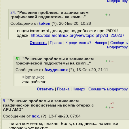
модератору
24.
"Решение проблемы с зависанием
+
–
/
графической подсистемы на комп..."
Сообщение от
token
(?), 20-Янв-20, 10:28
опция iommu=pt для ядра; подробности про 2500U
здесь:
https://bbs.archlinux.org/viewtopic.php?id=250297
Ответить
|
Правка
|
К родителю #7
|
Наверх
|
Cообщить
модератору
51
.
"Решение проблемы с зависанием
+
–
/
графической подсистемы на комп..."
Сообщение от
Амудешник
(?), 13-Сен-20, 21:11
>iommu=pt
>на райзене
Ответить
|
Правка
|
Наверх
|
Cообщить модератору
9.
"Решение проблемы с зависанием
–1
графической подсистемы на компьютерах с
+
–
/
APU AMD"
Сообщение от
пох.
(?), 13-Янв-20, 07:04
читал комменты, плакал. Боль, страдания... но мышки
упорно жрут кактус.