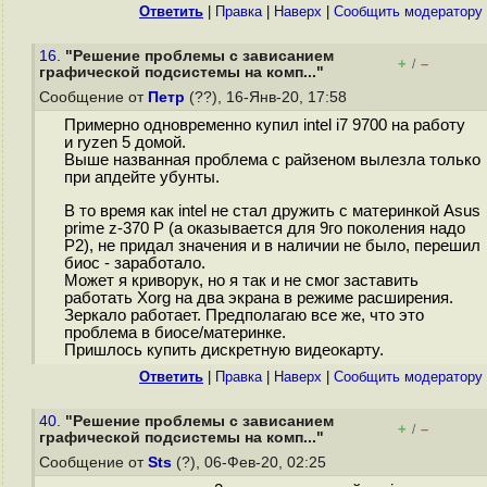
Ответить
|
Правка
|
Наверх
|
Cообщить модератору
16.
"Решение проблемы с зависанием
+
–
/
графической подсистемы на комп..."
Сообщение от
Петр
(??), 16-Янв-20, 17:58
Примерно одновременно купил intel i7 9700 на работу
и ryzen 5 домой.
Выше названная проблема с райзеном вылезла только
при апдейте убунты.
В то время как intel не стал дружить с материнкой Asus
prime z-370 P (а оказывается для 9го поколения надо
P2), не придал значения и в наличии не было, перешил
биос - заработало.
Может я криворук, но я так и не смог заставить
работать Xorg на два экрана в режиме расширения.
Зеркало работает. Предполагаю все же, что это
проблема в биосе/материнке.
Пришлось купить дискретную видеокарту.
Ответить
|
Правка
|
Наверх
|
Cообщить модератору
40.
"Решение проблемы с зависанием
+
–
/
графической подсистемы на комп..."
Сообщение от
Sts
(?), 06-Фев-20, 02:25