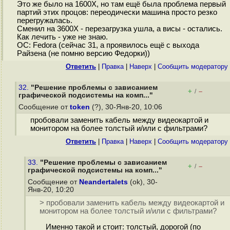
Это же было на 1600X, но там ещё была проблема первый
партий этих процов: переодически машина просто резко
перегружалась.
Сменил на 3600Х - перезагрузка ушла, а висы - остались.
Как лечить - уже не знаю.
ОС: Fedora (сейчас 31, а проявилось ещё с выхода
Райзена (не помню версию Федорки))
Ответить
|
Правка
|
Наверх
|
Cообщить модератору
32.
"Решение проблемы с зависанием
+
–
/
графической подсистемы на комп..."
Сообщение от
token
(?), 30-Янв-20, 10:06
пробовали заменить кабель между видеокартой и
монитором на более толстый и/или с фильтрами?
Ответить
|
Правка
|
Наверх
|
Cообщить модератору
33.
"Решение проблемы с зависанием
+
–
/
графической подсистемы на комп..."
Сообщение от
Neandertalets
(ok), 30-
Янв-20, 10:20
> пробовали заменить кабель между видеокартой и
монитором на более толстый и/или с фильтрами?
Именно такой и стоит: толстый, дорогой (по