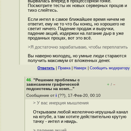
вырвалась вперед в процессорной гонке.
Посмотрите тесты их новых серверных процов и
тихо слейтесь.
Если интел в самое ближайшее время ничем не
ответит, ему не то что бы конец, но хорошего не
светит ничего. Падение продаж и выручки,
падение акций, издержки на латание дыр в уже
проданных процах, вот это всё.
>Я достаточно зарабатываю, чтобы переплатить
Вы наверно молодец, но умные люди стараются
получить максимум от вложенных денег.
Ответить
|
Правка
|
Наверх
|
Cообщить модератору
46
.
"Решение проблемы с
зависанием графической
+
–
/
подсистемы на комп..."
Сообщение от
i
(??), 17-Фев-20, 00:10
> У вас инерция мышления
Открываем любой желелячно-игрушный канал
на ютубе, а там хотите действительно крутую
тачку - интел и нвидь.
> падение акций