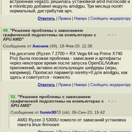
встроенная vega10, решилась установкой amd microcode и
в mkinitcpio добавил модуль amdgpu. Три месяца полёт
нормальный, дистрибутив арч.
Ответить
|
Правка
|
Наверх
|
Cообщить модератору
49
.
"Решение проблемы с зависанием
графической подсистемы на компьютерах с
+
–
/
APU AMD"
Сообщение от
Аноним
(49), 18-Фев-20, 11:38
На десктопе (Ryzen 7 2700 + RX Vega 64 на Prime X740
Pro) была похожая проблема - зависания и артефакты
через некоторое время после запуска OpenGL/Vulkan
приложений, активно использующих шейдеры (игры,
например). Прописал параметр noretry=0 для amdgpu, как
здесь и советуется - помогло.
Ответить
|
Правка
|
Наверх
|
Cообщить модератору
52
.
"Решение проблемы с зависанием
графической подсистемы на компьютерах с
+
–
/
APU AMD"
Сообщение от
fomin90
(ok), 06-Сен-23, 15:42
AMD Ryzen 3 5300U помогло от зависаний установка
пакета linux-firmware