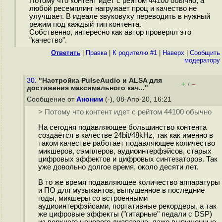
Потому что контент идет с рейтом 44100 обычно, а
любой ресемплинг нагружает проц и качество не
улучшает. В идеале звуковуху переводить в нужный
режим под каждый тип контента.
Собственно, интересно как автор проверял это
"качество".
Ответить
|
Правка
|
К родителю #1
|
Наверх
|
Cообщить
модератору
30.
"Настройка PulseAudio и ALSA для
+
–
/
достижения максимального кач..."
Сообщение от
Аноним
(-), 08-Апр-20, 16:21
> Потому что контент идет с рейтом 44100 обычно
На сегодня подавляющее большинство контента
создаётся в качестве 24bit/48kHz, так как именно в
таком качестве работает подавляющее количество
микшеров, сэмплеров, аудиоинтерфэйсов, старых
цифровых эффектов и цифровых синтезаторов. Так
уже довольно долгое время, около десяти лет.
В то же время подавляющее количество аппаратуры
и ПО для музыкантов, выпущенное в последние
годы, микшеры со встроенными
аудиоинтерфэйсами, портативные рекордеры, а так
же цифровые эффекты ("гитарные" педали с DSP)
из верхнего ценового диапазона, даже выпущенные