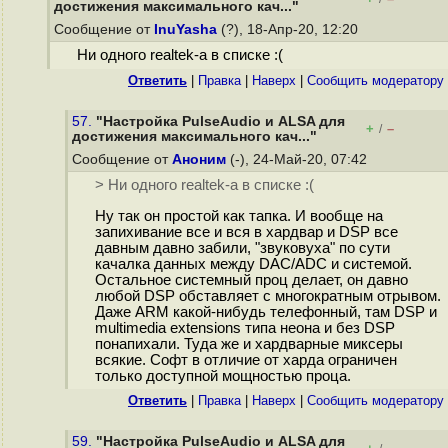
достижения максимального кач..."
Сообщение от
InuYasha
(?), 18-Апр-20, 12:20
Ни одного realtek-а в списке :(
Ответить
|
Правка
|
Наверх
|
Cообщить модератору
57.
"Настройка PulseAudio и ALSA для
+
–
/
достижения максимального кач..."
Сообщение от
Аноним
(-), 24-Май-20, 07:42
> Ни одного realtek-а в списке :(
Ну так он простой как тапка. И вообще на
запихивание все и вся в хардвар и DSP все
давным давно забили, "звуковуха" по сути
качалка данных между DAC/ADC и системой.
Остальное системный проц делает, он давно
любой DSP обставляет с многократным отрывом.
Даже ARM какой-нибудь телефонный, там DSP и
multimedia extensions типа неона и без DSP
понапихали. Туда же и хардварные миксеры
всякие. Софт в отличие от харда ограничен
только доступной мощностью проца.
Ответить
|
Правка
|
Наверх
|
Cообщить модератору
59.
"Настройка PulseAudio и ALSA для