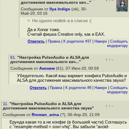
+
–
/
достижения максимального кач..."
Сообщение от
Ilya Indigo
(ok), 30-
Май-20, 03:16
> Ни одного realtek-а в списке :(
Да и Xonar тоже.
Считай фишка Creative only, как и EAX.
Ответить
|
Правка
|
К родителю #37
|
Наверх
|
Cообщить
модератору
61.
"Настройка PulseAudio и ALSA для
+
–
/
достижения максимального кач..."
Сообщение от
Аноним
(61), 07-Июн-20, 00:59
Убедительно. Какой ваш вариант конфига PulseAudio и
ALSA для достижения максимального качества звука?
Ответить
|
Правка
|
К родителю #8
|
Наверх
|
Cообщить
модератору
11.
"Настройка PulseAudio и ALSA для
+
–
/
достижения максимального качества звука"
Сообщение от
Rroman_arina
(?), 06-Апр-20, 21:09
Ерунда какая то а не конфиг (в большей части) Соглашусь
с "resample-method = soxr-vhq". Вы забыли "avoid-