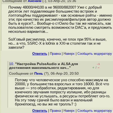
Сообщение от
Аноним
(-), 03-Апр-20, 15:36
Почему 48000/44100 а не 96000/88200? Уже с добрый
десяток лет подавляющее большинство встроек и
лэптопщИны поддерживают - как основные рэйты - именно
эти; про качество их рисэмплеров/фильтров автор должно
быть в курсе?... Вообще-о стОило бы так же написать, как
пользователю смотреть возможности DAC'а, и предложить
несколько вариантов...
SoX'овый рисэмплер, конечно, не плох при 95% и выше,
но... а что, SSRC-X в lo0nix в XXI-м столетии так и не
завезли?
Ответить
|
Правка
|
Наверх
|
Cообщить модератору
10.
"Настройка PulseAudio и ALSA для
–1
+
–
достижения максимального кач..."
/
Сообщение от
Пень
(?), 06-Апр-20, 20:50
Потому что человеческое ухо способно максимум на
20000, у большинства взрослых и того 16000. Всё что
выше — это обработки, редактирования, но для
конечного звучания попросту излишне, ибо разницы
физически не услышать, а ресурсы потребляет ого-го.
На эту тему срачей было вагон и маленький
бронепоезд, но вы же не тролль? :)
Ответить
|
Правка
|
Наверх
|
Cообщить модератору