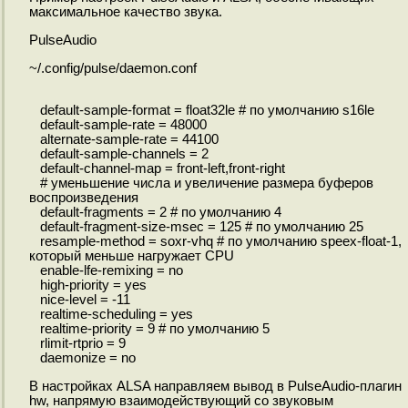
максимальное качество звука.
PulseAudio
~/.config/pulse/daemon.conf
default-sample-format = float32le # по умолчанию s16le
default-sample-rate = 48000
alternate-sample-rate = 44100
default-sample-channels = 2
default-channel-map = front-left,front-right
# уменьшение числа и увеличение размера буферов
воспроизведения
default-fragments = 2 # по умолчанию 4
default-fragment-size-msec = 125 # по умолчанию 25
resample-method = soxr-vhq # по умолчанию speex-float-1,
который меньше нагружает CPU
enable-lfe-remixing = no
high-priority = yes
nice-level = -11
realtime-scheduling = yes
realtime-priority = 9 # по умолчанию 5
rlimit-rtprio = 9
daemonize = no
В настройках ALSA направляем вывод в PulseAudio-плагин
hw, напрямую взаимодействующий со звуковым