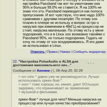
настройка Passband так вот по умолчанию она
95% и больше 99.0% не ставится. Я на 100% не
знаю что это, Passband переводится как полоса
пропускания. И вот чувствую, что мне надо 100%
сравнивая с другими resampler. По этому sox
плагин в плеере не использу и вопрос остро о
нагрузке при изменении в 48кГЦ на процессор не
стоит, нагрузка маленькая. По этому есть у меня
подозрения, что и в Linux sox возможно такойже с
Passband 95%, но только подозрения. Годать не
хочу по этому от sox воздерживаюсь. Я его даже
не использовал в Linux.
Ответить
|
Правка
|
Наверх
|
Cообщить модератору
22.
"Настройка PulseAudio и ALSA для
+
–
/
достижения максимального кач..."
Сообщение от
Аноним
(-), 08-Апр-20, 02:28
> src-sinc-* давно уже не рекомендуются. Лучше
использовать speex-float-*.
> soxr-* тоже хороши, но, емнип, дают бОльшую
задержку, что ограничивает их применение
> музыкой и фильмами.
speex-float-* лучше для чего? Меньше нагрузка на
процессор или лучше качество преобразования?