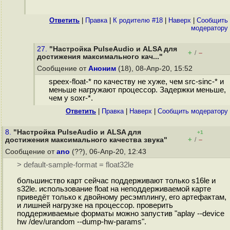
Ответить
|
Правка
|
К родителю #18
|
Наверх
|
Cообщить
модератору
27.
"Настройка PulseAudio и ALSA для
+
–
/
достижения максимального кач..."
Сообщение от
Аноним
(18), 08-Апр-20, 15:52
speex-float-* по качеству не хуже, чем src-sinc-* и
меньше нагружают процессор. Задержки меньше,
чем у soxr-*.
Ответить
|
Правка
|
Наверх
|
Cообщить модератору
8.
"Настройка PulseAudio и ALSA для
+1
+
–
достижения максимального качества звука"
/
Сообщение от
ano
(??), 06-Апр-20, 12:43
> default-sample-format = float32le
большинство карт сейчас поддерживают только s16le и
s32le. использование float на неподдерживаемой карте
приведёт только к двойному ресэмплингу, его артефактам,
и лишней нагрузке на процессор. проверить
поддерживаемые форматы можно запустив "aplay --device
hw /dev/urandom --dump-hw-params".