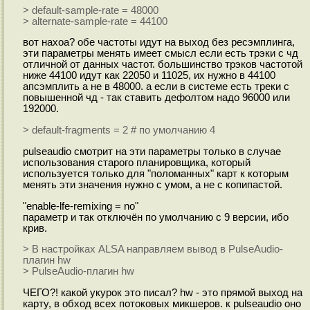
> default-sample-rate = 48000
> alternate-sample-rate = 44100
вот нахоа? обе частоты идут на выход без ресэмплинга,
эти параметры менять имеет смысл если есть трэки с чд
отличной от данных частот. большинство трэков частотой
ниже 44100 идут как 22050 и 11025, их нужно в 44100
апсэмплить а не в 48000. а если в системе есть треки с
повышенной чд - так ставить дефолтом надо 96000 или
192000.
> default-fragments = 2 # по умолчанию 4
pulseaudio смотрит на эти параметры только в случае
использования старого планировщика, который
используется только для "поломанных" карт к которым
менять эти значения нужно с умом, а не с копипастой.
"enable-lfe-remixing = no"
параметр и так отключён по умолчанию c 9 версии, ибо
крив.
> В настройках ALSA направляем вывод в PulseAudio-
плагин hw
> PulseAudio-плагин hw
ЧЕГО?! какой укурок это писал? hw - это прямой выход на
карту, в обход всех потоковых микшеров. к pulseaudio оно