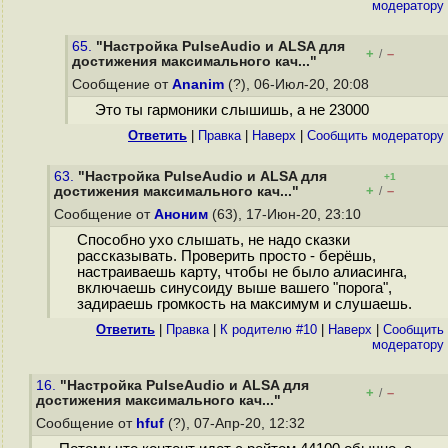
модератору
65.
"Настройка PulseAudio и ALSA для
+
–
/
достижения максимального кач..."
Сообщение от
Ananim
(?), 06-Июл-20, 20:08
Это ты гармоники слышишь, а не 23000
Ответить
|
Правка
|
Наверх
|
Cообщить модератору
63.
"Настройка PulseAudio и ALSA для
+1
+
–
достижения максимального кач..."
/
Сообщение от
Аноним
(63), 17-Июн-20, 23:10
Способно ухо слышать, не надо сказки
рассказывать. Проверить просто - берёшь,
настраиваешь карту, чтобы не было алиасинга,
включаешь синусоиду выше вашего "порога",
задираешь громкость на максимум и слушаешь.
Ответить
|
Правка
|
К родителю #10
|
Наверх
|
Cообщить
модератору
16.
"Настройка PulseAudio и ALSA для
+
–
/
достижения максимального кач..."
Сообщение от
hfuf
(?), 07-Апр-20, 12:32