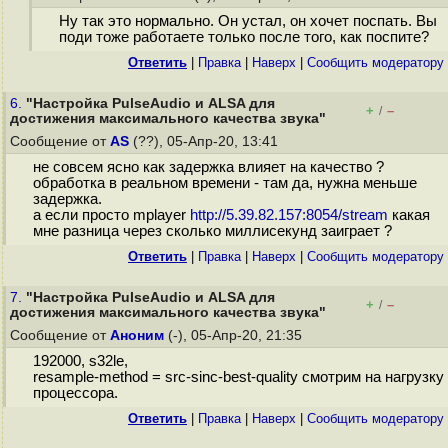
Ну так это нормально. Он устал, он хочет поспать. Вы
поди тоже работаете только после того, как поспите?
Ответить
|
Правка
|
Наверх
|
Cообщить модератору
6.
"Настройка PulseAudio и ALSA для
+
–
/
достижения максимального качества звука"
Сообщение от
AS
(??), 05-Апр-20, 13:41
не совсем ясно как задержка влияет на качество ?
обработка в реальном времени - там да, нужна меньше
задержка.
а если просто mplayer
http://5.39.82.157:8054/stream
какая
мне разница через сколько миллисекунд заиграет ?
Ответить
|
Правка
|
Наверх
|
Cообщить модератору
7.
"Настройка PulseAudio и ALSA для
+
–
/
достижения максимального качества звука"
Сообщение от
Аноним
(-), 05-Апр-20, 21:35
192000, s32le,
resample-method = src-sinc-best-quality смотрим на нагрузку
процессора.
Ответить
|
Правка
|
Наверх
|
Cообщить модератору