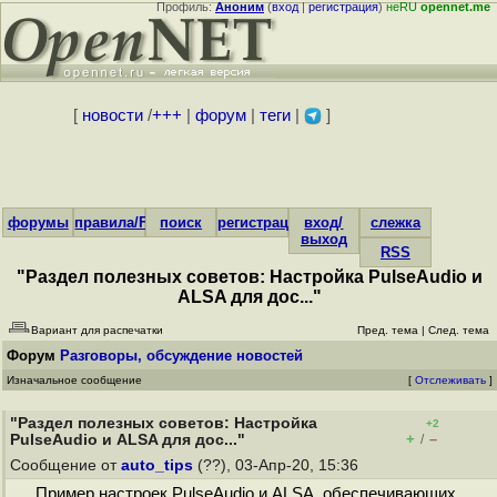
Профиль:
Аноним
(
вход
|
регистрация
)
неRU
opennet.me
[
новости
/
+++
|
форум
|
теги
|
]
форумы
правила/FAQ
поиск
регистрация
вход/
слежка
выход
RSS
"Раздел полезных советов: Настройка PulseAudio и
ALSA для дос..."
Вариант для распечатки
Пред. тема
|
След. тема
Форум
Разговоры, обсуждение новостей
Изначальное сообщение
[
Отслеживать
]
"Раздел полезных советов: Настройка
+2
+
–
PulseAudio и ALSA для дос..."
/
Сообщение от
auto_tips
(??), 03-Апр-20, 15:36
Пример настроек PulseAudio и ALSA, обеспечивающих