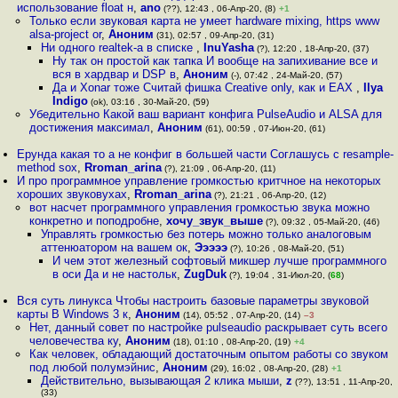
использование float н
,
ano
(??), 12:43 , 06-Апр-20, (8)
+1
Только если звуковая карта не умеет hardware mixing, https www
alsa-project or
,
Аноним
(31), 02:57 , 09-Апр-20, (31)
Ни одного realtek-а в списке
,
InuYasha
(?), 12:20 , 18-Апр-20, (37)
Ну так он простой как тапка И вообще на запихивание все и
вся в хардвар и DSP в
,
Аноним
(-), 07:42 , 24-Май-20, (57)
Да и Xonar тоже Считай фишка Creative only, как и EAX
,
Ilya
Indigo
(ok), 03:16 , 30-Май-20, (59)
Убедительно Какой ваш вариант конфига PulseAudio и ALSA для
достижения максимал
,
Аноним
(61), 00:59 , 07-Июн-20, (61)
Ерунда какая то а не конфиг в большей части Соглашусь с resample-
method sox
,
Rroman_arina
(?), 21:09 , 06-Апр-20, (11)
И про программное управление громкостью критчное на некоторых
хороших звуковухах
,
Rroman_arina
(?), 21:21 , 06-Апр-20, (12)
вот насчет программного управления громкостью звука можно
конкретно и поподробне
,
хочу_звук_выше
(?), 09:32 , 05-Май-20, (46)
Управлять громкостью без потерь можно только аналоговым
аттенюатором на вашем ок
,
Эээээ
(?), 10:26 , 08-Май-20, (51)
И чем этот железный софтовый микшер лучше программного
в оси Да и не настольк
,
ZugDuk
(?), 19:04 , 31-Июл-20, (
68
)
Вся суть линукса Чтобы настроить базовые параметры звуковой
карты В Windows 3 к
,
Аноним
(14), 05:52 , 07-Апр-20, (14)
–3
Нет, данный совет по настройке pulseaudio раскрывает суть всего
человечества ку
,
Аноним
(18), 01:10 , 08-Апр-20, (19)
+4
Как человек, обладающий достаточным опытом работы со звуком
под любой полумэйнис
,
Аноним
(29), 16:02 , 08-Апр-20, (28)
+1
Действительно, вызывающая 2 клика мыши
,
z
(??), 13:51 , 11-Апр-20,
(33)