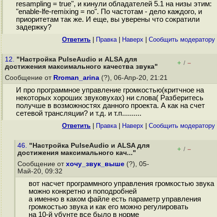
resampling = true", и кинули обладателей 5.1 на низы этим:
"enable-lfe-remixing = no". По частотам - дело каждого, и
приоритетам так же. И еще, вы уверены что сократили
задержку?
Ответить
|
Правка
|
Наверх
|
Cообщить модератору
12.
"Настройка PulseAudio и ALSA для
+
–
/
достижения максимального качества звука"
Сообщение от
Rroman_arina
(?), 06-Апр-20, 21:21
И про программное управление громкостью(критчное на
некоторых хороших звуковухах) ни слова( Разберитесь
получше в возможностях данного проекта. А как на счет
сетевой трансляции? и т.д. и т.п..........
Ответить
|
Правка
|
Наверх
|
Cообщить модератору
46.
"Настройка PulseAudio и ALSA для
+
–
/
достижения максимального кач..."
Сообщение от
хочу_звук_выше
(?), 05-
Май-20, 09:32
вот насчет программного управления громкостью звука
можно конкретно и поподробней
а именно в каком файле есть параметр управления
громкостью звука и как его можно регулировать
на 10-й убунте все было в норме