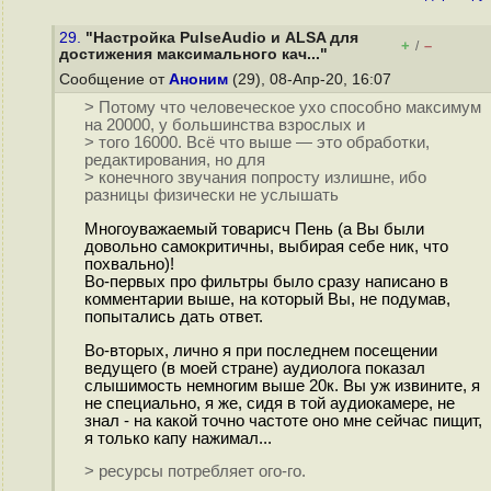
29.
"Настройка PulseAudio и ALSA для
+
–
/
достижения максимального кач..."
Сообщение от
Аноним
(29), 08-Апр-20, 16:07
> Потому что человеческое ухо способно максимум
на 20000, у большинства взрослых и
> того 16000. Всё что выше — это обработки,
редактирования, но для
> конечного звучания попросту излишне, ибо
разницы физически не услышать
Многоуважаемый товарисч Пень (а Вы были
довольно самокритичны, выбирая себе ник, что
похвально)!
Во-первых про фильтры было сразу написано в
комментарии выше, на который Вы, не подумав,
попытались дать ответ.
Во-вторых, лично я при последнем посещении
ведущего (в моей стране) аудиолога показал
слышимость немногим выше 20к. Вы уж извините, я
не специально, я же, сидя в той аудиокамере, не
знал - на какой точно частоте оно мне сейчас пищит,
я только капу нажимал...
> ресурсы потребляет ого-го.