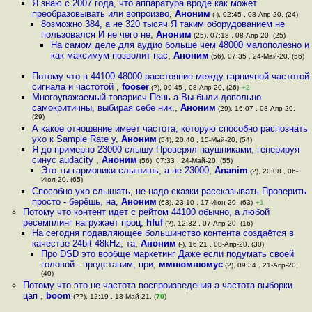
Я знаю с 2007 года, что аппаратура вроде как может
преобразовывать или вопроизво
,
Аноним
(-), 02:45 , 08-Апр-20, (24)
8озможно 384, а не 320 тысяч Я таким оборудованием не
пользовался И не чего не
,
Аноним
(25), 07:18 , 08-Апр-20, (25)
На самом деле для аудио больше чем 48000 малополезно и
как максимум позволит нас
,
Аноним
(56), 07:35 , 24-Май-20, (56)
Потому что в 44100 48000 расстояние между гарничной частотой
сигнала и частотой
,
fooser
(?), 09:45 , 08-Апр-20, (26)
+2
Многоуважаемый товарисч Пень а Вы были довольно
самокритичны, выбирая себе ник,
,
Аноним
(29), 16:07 , 08-Апр-20,
(29)
А какое отношение имеет частота, которую способно распознать
ухо к Sample Rate у
,
Аноним
(54), 20:40 , 15-Май-20, (54)
Я до примерно 23000 слышу Проверял наушниками, генерируя
синус audacity
,
Аноним
(56), 07:33 , 24-Май-20, (55)
Это ты гармоники слышишь, а не 23000
,
Ananim
(?), 20:08 , 06-
Июл-20, (65)
Способно ухо слышать, не надо сказки рассказывать Проверить
просто - берёшь, на
,
Аноним
(63), 23:10 , 17-Июн-20, (63)
+1
Потому что контент идет с рейтом 44100 обычно, а любой
ресемплинг нагружает проц
,
hfuf
(?), 12:32 , 07-Апр-20, (16)
На сегодня подавляющее большинство контента создаётся в
качестве 24bit 48kHz, та
,
Аноним
(-), 16:21 , 08-Апр-20, (30)
Про DSD это вообще маркетинг Даже если подумать своей
головой - представим, при
,
ммнюмнюмус
(?), 09:34 , 21-Апр-20,
(40)
Потому что это не частота воспроизведения а частота выборки
цап
,
boom
(??), 12:19 , 13-Май-21, (
70
)