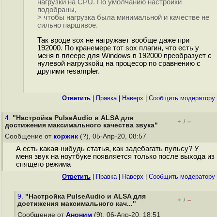
нагрузки на CPU. По умолчанию настройки
подобраны,
> чтобы нагрузка была минимальной и качестве не
сильно паршивое.
Так вроде sox не нагружает вообще даже при
192000. По кранемере тот sox плагин, что есть у
меня в плеере для Windows в 192000 преобразует с
нулевой нагрузкойц на процесор по сравнению с
другими resampler.
Ответить
|
Правка
|
Наверх
|
Cообщить модератору
4.
"Настройка PulseAudio и ALSA для
+
–
/
достижения максимального качества звука"
Сообщение от
коржик
(?), 05-Апр-20, 08:57
А есть какая-нибудь статья, как задебагать пульсу? У
меня звук на ноутбуке появляется только после выхода из
спящего режима
Ответить
|
Правка
|
Наверх
|
Cообщить модератору
9.
"Настройка PulseAudio и ALSA для
+
–
/
достижения максимального кач..."
Сообщение от
Аноним
(9), 06-Апр-20, 18:51