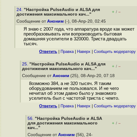
24.
"Настройка PulseAudio и ALSA для
+
–
/
достижения максимального кач..."
Сообщение от
Аноним
(-), 08-Апр-20, 02:45
Я знаю с 2007 года, что аппаратура вроде как может
преобразовывать или вопроизводить бытовая
домашняя уселители в 320000. Триста двадцать
тысяч.
Ответить
|
Правка
|
Наверх
|
Cообщить модератору
25.
"Настройка PulseAudio и ALSA для
+
–
/
достижения максимального кач..."
Сообщение от
Аноним
(25), 08-Апр-20, 07:18
8озможно 384, а не 320 тысяч. Я таким
оборудованием не пользовался. И не чего
нечитал об этом давно было у знакомого
уселитель был с частотой триста с чемто.
Ответить
|
Правка
|
Наверх
|
Cообщить модератору
56.
"Настройка PulseAudio и ALSA
для достижения максимального
+
–
/
кач..."
Сообщение от
Аноним
(56), 24-