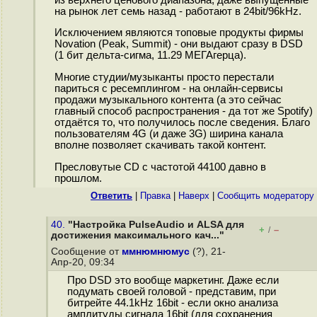
на рынок лет семь назад - работают в 24bit/96kHz.
Исключением являются топовые продукты фирмы
Novation (Peak, Summit) - они выдают сразу в DSD
(1 бит дельта-сигма, 11.29 МЕГАгерца).
Многие студии/музыканты просто перестали
париться с ресемплингом - на онлайн-сервисы
продажи музыкального контента (а это сейчас
главный способ распространения - да тот же Spotify)
отдаётся то, что получилось после сведения. Благо
пользователям 4G (и даже 3G) ширина канала
вполне позволяет скачивать такой контент.
Пресловутые CD с частотой 44100 давно в
прошлом.
Ответить
|
Правка
|
Наверх
|
Cообщить модератору
40.
"Настройка PulseAudio и ALSA для
+
–
/
достижения максимального кач..."
Сообщение от
ммнюмнюмус
(?), 21-
Апр-20, 09:34
Про DSD это вообще маркетинг. Даже если
подумать своей головой - представим, при
битрейте 44.1kHz 16bit - если окно анализа
амплитуды сигнала 16bit (для сохранения