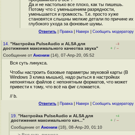
Да и не настолько все плохо, как ты пишешь.
Потому что с уменьшением разрядности,
уменьшается и громкость. Т.е. просто хуже
становятся слышны мелкие детали по причине их
глубокого ухода за фоновые шумы.
Ответить
|
Правка
|
Наверх
|
Cообщить модератору
14.
"Настройка PulseAudio и ALSA для
–3
+
–
достижения максимального качества звука"
/
Сообщение от
Аноним
(14), 07-Апр-20, 05:52
Вся суть линукса.
Чтобы настроить базовые параметры звуковой карты (В
Windows 3 клика мышью), надо рыться в настройках
непонятных файлов с непонятным форматов, что может
привести к тому, что всё на фиг сломается.
// b.
Ответить
|
Правка
|
Наверх
|
Cообщить модератору
19.
"Настройка PulseAudio и ALSA для
+4
+
–
достижения максимального кач..."
/
Сообщение от
Аноним
(18), 08-Апр-20, 01:10