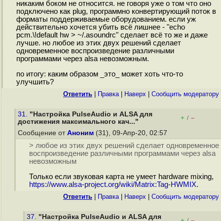
никаким боком не относится. не говоря уже о том что оно
подключено как plug, программно конвертирующий поток в
форматы поддерживаемые оборудованием. если уж
действительно хочется убить всё лишнее - "echo
pcm.\!default hw > ~/.asoundrc" сделает всё то же и даже
лучше. но любое из этих двух решений сделает
одновременное воспроизведение различными
программами через alsa невозможным.
по итогу: каким образом _это_ может хоть что-то
улучшить?
Ответить
|
Правка
|
Наверх
|
Cообщить модератору
31.
"Настройка PulseAudio и ALSA для
+
–
/
достижения максимального кач..."
Сообщение от
Аноним
(31), 09-Апр-20, 02:57
> любое из этих двух решений сделает одновременное
воспроизведение различными программами через alsa
невозможным
Только если звуковая карта не умеет hardware mixing,
https://www.alsa-project.org/wiki/Matrix:Tag-HWMIX
.
Ответить
|
Правка
|
Наверх
|
Cообщить модератору
37.
"Настройка PulseAudio и ALSA для
+
–
/