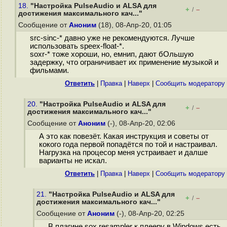
18.
"Настройка PulseAudio и ALSA для
+
–
/
достижения максимального кач..."
Сообщение от
Аноним
(18), 08-Апр-20, 01:05
src-sinc-* давно уже не рекомендуются. Лучше
использовать speex-float-*.
soxr-* тоже хороши, но, емнип, дают бОльшую
задержку, что ограничивает их применение музыкой и
фильмами.
Ответить
|
Правка
|
Наверх
|
Cообщить модератору
20.
"Настройка PulseAudio и ALSA для
+
–
/
достижения максимального кач..."
Сообщение от
Аноним
(-), 08-Апр-20, 02:06
А это как повезёт. Какая инструкция и советы от
кокого года первой попадётся по той и настраивал.
Нагрузка на процесор меня устраивает и далше
варианты не искал.
Ответить
|
Правка
|
Наверх
|
Cообщить модератору
21.
"Настройка PulseAudio и ALSA для
+
–
/
достижения максимального кач..."
Сообщение от
Аноним
(-), 08-Апр-20, 02:25
В плагине sox resampler к плееру в Windows есть