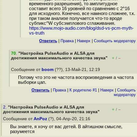
временного разрешения), то амплитудное
составит всего 16 уровней по сравнению с 2^16
для исходного. Конечно, все намного сложнее, т.к.
при таком анализе получается что-то вроде
субпикс^W субсэмплового сглаживания.
https://www.mojo-audio.com/blog/dsd-vs-pcm-myth-
vs-truth
Ответить
|
Правка
|
Наверх
|
Cообщить модератору
70
.
"Настройка PulseAudio и ALSA для
достижения максимального качества звука"
+
–
/
Сообщение от
boom
(??), 13-Май-21, 12:19
Потому что это не частота воспроизведения а частота
выборки цап.
Ответить
|
Правка
|
К родителю #1
|
Наверх
|
Cообщить
модератору
2.
"Настройка PulseAudio и ALSA для
+
–
/
достижения максимального качества звука"
Сообщение от
AnPoz
(?), 04-Апр-20, 21:16
Вы знаете, я хочу от вас детей. В айтишном смысле,
разумеется