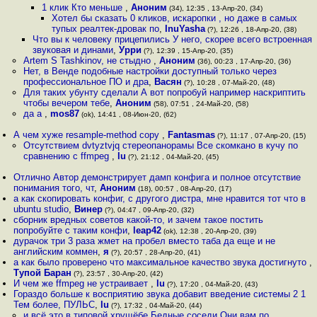
1 клик Кто меньше
,
Аноним
(34), 12:35 , 13-Апр-20, (34)
Хотел бы сказать 0 кликов, искаропки , но даже в самых
тупых реалтек-дровак по
,
InuYasha
(?), 12:26 , 18-Апр-20, (38)
Что вы к человеку прицепились У него, скорее всего встроенная
звуковая и динами
,
Урри
(?), 12:39 , 15-Апр-20, (35)
Artem S Tashkinov, не стыдно
,
Аноним
(36), 00:23 , 17-Апр-20, (36)
Нет, в Венде подобные настройки доступный только через
профессиональное ПО и дра
,
Васян
(?), 10:28 , 07-Май-20, (48)
Для таких убунту сделали А вот попробуй например наскриптить
чтобы вечером тебе
,
Аноним
(58), 07:51 , 24-Май-20, (58)
да a
,
mos87
(ok), 14:41 , 08-Июн-20, (62)
А чем хуже resample-method copy
,
Fantasmas
(?), 11:17 , 07-Апр-20, (15)
Отсутствием dvtyztvjq стереопанорамы Все скомкано в кучу по
сравнению с ffmpeg
,
lu
(?), 21:12 , 04-Май-20, (45)
Отлично Автор демонстрирует дамп конфига и полное отсутствие
понимания того, чт
,
Аноним
(18), 00:57 , 08-Апр-20, (17)
а как скопировать конфиг, с другого дистра, мне нравится тот что в
ubuntu studio
,
Винер
(?), 04:47 , 09-Апр-20, (32)
сборник вредных советов какой-то, и зачем такое постить
попробуйте с таким конфи
,
leap42
(ok), 12:38 , 20-Апр-20, (39)
дурачок три 3 раза жмет на пробел вместо таба да еще и не
английским коммен
,
я
(?), 20:57 , 28-Апр-20, (41)
а как было проверено что максимальное качество звука достигнуто
,
Тупой Баран
(?), 23:57 , 30-Апр-20, (42)
И чем же ffmpeg не устраивает
,
lu
(?), 17:20 , 04-Май-20, (43)
Гораздо больше к восприятию звука добавит введение системы 2 1
Тем более, ПУЛЬС
,
lu
(?), 17:32 , 04-Май-20, (44)
и всё это в типовой хрущёбе Бедные соседи Они вам по