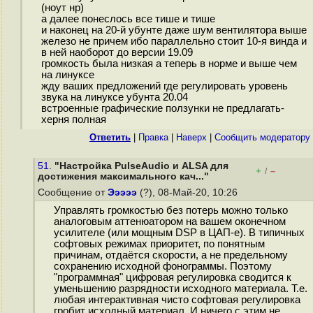
(ноут нр)
а далее понеслось все тише и тише
и наконец на 20-й убунте даже шум вентилятора выше
железо не причем ибо параллельно стоит 10-я винда и
в ней наоборот до версии 19.09
громкость была низкая а теперь в норме и выше чем
на линуксе
жду ваших предложений где регулировать уровень
звука на линуксе убунта 20.04
встроенные графические ползунки не предлагать-
херня полная
Ответить
|
Правка
|
Наверх
|
Cообщить модератору
51.
"Настройка PulseAudio и ALSA для
+
–
/
достижения максимального кач..."
Сообщение от
Эээээ
(?), 08-Май-20, 10:26
Управлять громкостью без потерь можно только
аналоговым аттенюатором на вашем оконечном
усилителе (или мощным DSP в ЦАП-е). В типичных
софтовых режимах приоритет, по понятным
причинам, отдаётся скорости, а не предельному
сохранению исходной фонограммы. Поэтому
"программная" цифровая регулировка сводится к
уменьшению разрядности исходного материала. Т.е.
любая интерактивная чисто софтовая регулировка
гробит исходный материал. И ничего с этим не