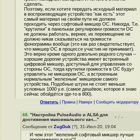
сделать.
Поэтому, если хотите передать исходный материал
в воспроизводящее устройство "как есть" этот
самый материал на своём пути не должен
проходить через софтовый микшер ОС. Никогда. Т.е.
"крутилки" в панельках регулировки громкости ОС
не должны работать, вернее, их перемещение не
должно никак сказываться на громкости
фонограммы вообще (это как раз свидетельствует,
что микшер ОС в процессе участия не принимает).
Это верно кроме одного довольно редкого случая --
хорошие дорогие устройства имеют встроенный
цифровой микшер, доступный для управления со
стороны ОС, тогда крутилки громкости в ОС будут
управлять не микшером ОС, а встроенным
нормальным "железным" микшером самого
устройства. Подобные штуки не стоят меньше
условных 1000 у.е. (самое дешёвое, которое я знаю
сейчас обойдётся где-то в 800).
Ответить
|
Правка
|
Наверх
|
Cообщить модератору
68
.
"Настройка PulseAudio и ALSA для
+
–
/
достижения максимального кач..."
Сообщение от
ZugDuk
(?), 31-Июл-20, 19:04
И чем этот "железный софтовый микшер лучше
программного в оси"?