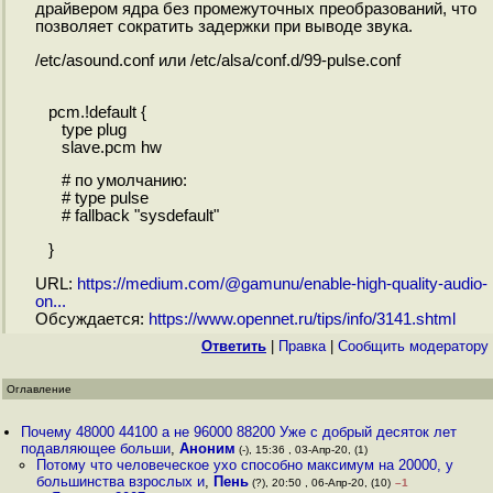
драйвером ядра без промежуточных преобразований, что
позволяет сократить задержки при выводе звука.
/etc/asound.conf или /etc/alsa/conf.d/99-pulse.conf
pcm.!default {
type plug
slave.pcm hw
# по умолчанию:
# type pulse
# fallback "sysdefault"
}
URL:
https://medium.com/@gamunu/enable-high-quality-audio-
on...
Обсуждается:
https://www.opennet.ru/tips/info/3141.shtml
Ответить
|
Правка
|
Cообщить модератору
Оглавление
Почему 48000 44100 а не 96000 88200 Уже с добрый десяток лет
подавляющее больши
,
Аноним
(-), 15:36 , 03-Апр-20, (1)
Потому что человеческое ухо способно максимум на 20000, у
большинства взрослых и
,
Пень
(?), 20:50 , 06-Апр-20, (10)
–1