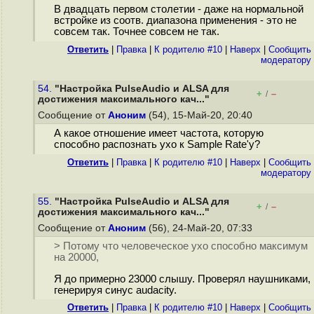
В двадцать первом столетии - даже на нормальной
встройке из соотв. диапазона применения - это не
совсем так. Точнее совсем не так.
Ответить
|
Правка
|
К родителю #10
|
Наверх
|
Cообщить
модератору
54.
"Настройка PulseAudio и ALSA для
+
–
/
достижения максимального кач..."
Сообщение от
Аноним
(54), 15-Май-20, 20:40
А какое отношение имеет частота, которую
способно распознать ухо к Sample Rate'у?
Ответить
|
Правка
|
К родителю #10
|
Наверх
|
Cообщить
модератору
55.
"Настройка PulseAudio и ALSA для
+
–
/
достижения максимального кач..."
Сообщение от
Аноним
(56), 24-Май-20, 07:33
> Потому что человеческое ухо способно максимум
на 20000,
Я до примерно 23000 слышу. Проверял наушниками,
генерируя синус audacity.
Ответить
|
Правка
|
К родителю #10
|
Наверх
|
Cообщить