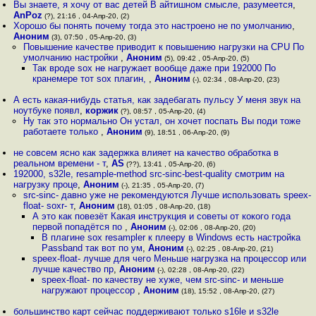
Вы знаете, я хочу от вас детей В айтишном смысле, разумеется
,
AnPoz
(?), 21:16 , 04-Апр-20, (2)
Хорошо бы понять почему тогда это настроено не по умолчанию
,
Аноним
(3), 07:50 , 05-Апр-20, (3)
Повышение качестве приводит к повышению нагрузки на CPU По
умолчанию настройки
,
Аноним
(5), 09:42 , 05-Апр-20, (5)
Так вроде sox не нагружает вообще даже при 192000 По
кранемере тот sox плагин,
,
Аноним
(-), 02:34 , 08-Апр-20, (23)
А есть какая-нибудь статья, как задебагать пульсу У меня звук на
ноутбуке появл
,
коржик
(?), 08:57 , 05-Апр-20, (4)
Ну так это нормально Он устал, он хочет поспать Вы поди тоже
работаете только
,
Аноним
(9), 18:51 , 06-Апр-20, (9)
не совсем ясно как задержка влияет на качество обработка в
реальном времени - т
,
AS
(??), 13:41 , 05-Апр-20, (6)
192000, s32le, resample-method src-sinc-best-quality смотрим на
нагрузку проце
,
Аноним
(-), 21:35 , 05-Апр-20, (7)
src-sinc- давно уже не рекомендуются Лучше использовать speex-
float- soxr- т
,
Аноним
(18), 01:05 , 08-Апр-20, (18)
А это как повезёт Какая инструкция и советы от кокого года
первой попадётся по
,
Аноним
(-), 02:06 , 08-Апр-20, (20)
В плагине sox resampler к плееру в Windows есть настройка
Passband так вот по ум
,
Аноним
(-), 02:25 , 08-Апр-20, (21)
speex-float- лучше для чего Меньше нагрузка на процессор или
лучше качество пр
,
Аноним
(-), 02:28 , 08-Апр-20, (22)
speex-float- по качеству не хуже, чем src-sinc- и меньше
нагружают процессор
,
Аноним
(18), 15:52 , 08-Апр-20, (27)
большинство карт сейчас поддерживают только s16le и s32le