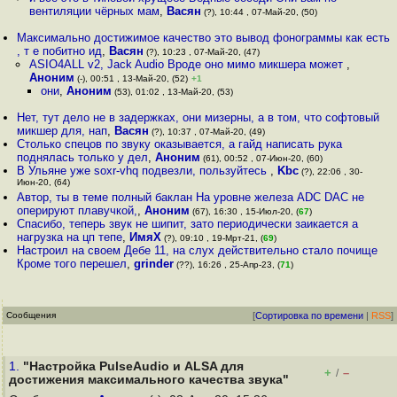
вентиляции чёрных мам
,
Васян
(?), 10:44 , 07-Май-20, (50)
Максимально достижимое качество это вывод фонограммы как есть
, т е побитно ид
,
Васян
(?), 10:23 , 07-Май-20, (47)
ASIO4ALL v2, Jack Audio Вроде оно мимо микшера может
,
Аноним
(-), 00:51 , 13-Май-20, (52)
+1
они
,
Аноним
(53), 01:02 , 13-Май-20, (53)
Нет, тут дело не в задержках, они мизерны, а в том, что софтовый
микшер для, нап
,
Васян
(?), 10:37 , 07-Май-20, (49)
Столько спецов по звуку оказывается, а гайд написать рука
поднялась только у дел
,
Аноним
(61), 00:52 , 07-Июн-20, (60)
В Ульяне уже soxr-vhq подвезли, пользуйтесь
,
Kbc
(?), 22:06 , 30-
Июн-20, (64)
Автор, ты в теме полный баклан На уровне железа ADC DAC не
оперируют плавучкой,
,
Аноним
(67), 16:30 , 15-Июл-20, (
67
)
Спасибо, теперь звук не шипит, зато периодически заикается а
нагрузка на цп тепе
,
ИмяХ
(?), 09:10 , 19-Мрт-21, (
69
)
Настроил на своем Дебе 11, на слух действительно стало почище
Кроме того перешел
,
grinder
(??), 16:26 , 25-Апр-23, (
71
)
Сообщения
[
Сортировка по времени
|
RSS
]
1.
"Настройка PulseAudio и ALSA для
+
–
/
достижения максимального качества звука"