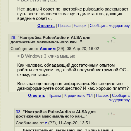
> Вся суть линукса.
Нет, данный совет по настройке pulseaudio раскрывает
суть всего человечества: куча дилетантов, дающих
вредные советы.
Ответить
|
Правка
|
Наверх
|
Cообщить модератору
28.
"Настройка PulseAudio и ALSA для
+1
+
–
достижения максимального кач..."
/
Сообщение от
Аноним
(29), 08-Апр-20, 16:02
> В Windows 3 клика мышью
Как человек, обладающий достаточным опытом
работы со звуком под любой полумэйнистримной ОС -
скажу, не таясь:
Вызывающе неверная информация. Вы специально
дезиоформируете сообщество? И как, хорошо платят?
Ответить
|
Правка
|
К родителю #14
|
Наверх
|
Cообщить
модератору
33.
"Настройка PulseAudio и ALSA для
+
–
/
достижения максимального кач..."
Сообщение от
z
(??), 11-Апр-20, 13:51
Действительно, вызывающая: 2 клика мыши