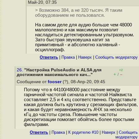
Май-20, 07:35
> 8озможно 384, а не 320 тысяч. Я таким
оборудованием не пользовался.
На самом деле для аудио больше чем 48000
малополезно и как максимум позволит
насладиться детектированным ультразвуком.
Зато быстрая звуковушка катит за
примитивный - и абсолютно халявный -
осциллограф.
Ответить
|
Правка
|
Наверх
|
Cообщить модератору
26.
"Настройка PulseAudio и ALSA для
+2
+
–
достижения максимального кач..."
/
Сообщение от
fooser
(?), 08-Апр-20, 09:45
Потому что в 44100/48000 расстояние между
гарничной частотой сигнала и частотой Найквиста
составляет 2,5 и 4 кгц соответственно. Представьте
какая должна быть крутизна у срезающих фильтров,
и какая будет неравномерность АЧХ за несколько
кГц до частоты среза. Повышение частоты
дискретизации помогает обойтись более простыми
фильтрами.
Ответить
|
Правка
|
К родителю #10
|
Наверх
|
Cообщить
модератору