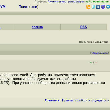
Профиль:
Аноним
(
вход
|
регистрация
)
неRU
opennet.me
РУМ
Поиск
(
теги
)
д
слежка
RSS
Пред. тема
|
След. тема
[
Отслеживать
]
+
–
/
щих пользователей. Дистрибутив примечателен наличием
ия и установки необходимых для его работы
(2.6 ГБ). При участии сообщества дополнительно развиваются
Ответить
|
Правка
|
Cообщить модератору