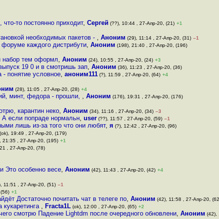
 что-то постоянно приходит
,
Сергей
(??), 10:44 , 27-Апр-20, (21)
+1
тановкой необходимых пакетов -
,
Аноним
(29), 11:14 , 27-Апр-20, (31)
–1
в форуме каждого дистрибути
,
Аноним
(198), 21:40 , 27-Апр-20, (196)
й набор тем оформл
,
Аноним
(24), 10:55 , 27-Апр-20, (24)
+3
ыпуск 19 0 и в смотришь зап
,
Аноним
(36), 11:23 , 27-Апр-20, (36)
а - понятие условное
,
аноним111
(?), 11:59 , 27-Апр-20, (64)
+4
оним
(28), 11:05 , 27-Апр-20, (28)
+4
ий, минт, федора - прошли,
,
Аноним
(176), 19:31 , 27-Апр-20, (176)
отрю, карантин неко
,
Аноним
(34), 11:16 , 27-Апр-20, (34)
–3
tu А если попраде нормальн
,
user
(??), 11:57 , 27-Апр-20, (59)
–1
ыми лишь из-за того что они любят
,
я
(?), 12:42 , 27-Апр-20, (96)
(ok), 19:49 , 27-Апр-20, (179)
, 21:35 , 27-Апр-20, (195)
+1
21 , 27-Апр-20, (78)
и Это особенно весе
,
Аноним
(42), 11:43 , 27-Апр-20, (42)
+4
, 11:51 , 27-Апр-20, (51)
–1
 (56)
+1
айдёт Достаточно почитать чат в телеге по
,
Аноним
(42), 11:58 , 27-Апр-20, (62
а кукаретинга
,
Fracta1L
(ok), 12:00 , 27-Апр-20, (65)
+2
ечего смотрю Падение Lightdm после очередного обновлени
,
Аноним
(42), 