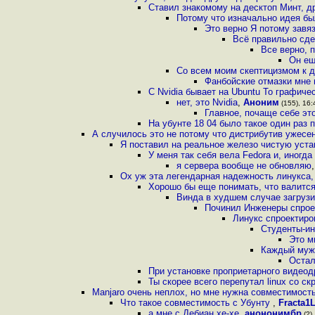
Ставил знакомому на десктоп Минт, д
Потому что изначально идея бы
Это верно Я потому завя
Всё правильно сде
Все верно, 
Он ещ
Со всем моим скептицизмом к д
Фанбойские отмазки мне
С Nvidia бывает на Ubuntu То графиче
нет, это Nvidia
,
Аноним
(155), 16:
Главное, почаще себе эт
На убунте 18 04 было такое один раз 
А случилось это не потому что дистрибутив ужесен,
Я поставил на реальное железо чистую уста
У меня так себя вела Fedora и, иногда
я сервера вообще не обновляю
Ох уж эта легендарная надежность линукса,
Хорошо бы еще понимать, что валится
Винда в худшем случае загрузит
Починил Инженеры спрое
Линукс спроектиро
Студенты-и
Это м
Каждый муж
Остал
При установке проприетарного видео
Ты скорее всего перепутал linux со с
Manjaro очень неплох, но мне нужна совместимост
Что такое совместимость с Убунту
,
Fracta1
а мне с Дебиан хе-хе
,
анононимбр
(?),