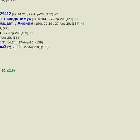
-20, (63)
–4
29412
(?), 14:21 , 27-Апр-20, (137)
–2
о
,
псевдонимус
(?), 18:03 , 27-Апр-20, (161)
+1
ообщает,
,
Аноним
(184), 20:29 , 27-Апр-20, (184)
+2
, (99)
3 , 27-Апр-20, (125)
+1
-Апр-20, (134)
2
(?), 14:24 , 27-Апр-20, (139)
им3
(?), 20:33 , 27-Апр-20, (186)
-20, (
219
)