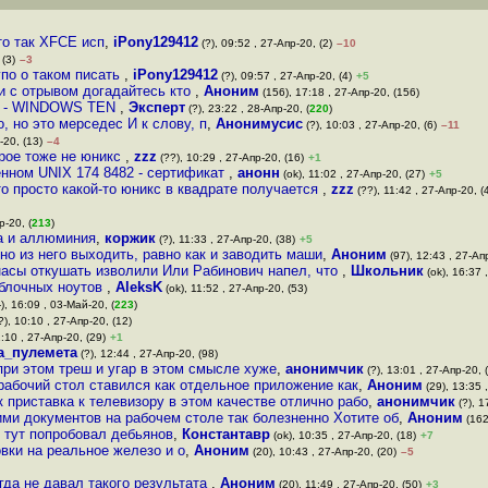
то так XFCE исп
,
iPony129412
(?), 09:52 , 27-Апр-20, (2)
–10
 (3)
–3
упо о таком писать
,
iPony129412
(?), 09:57 , 27-Апр-20, (4)
+5
 с отрывом догадайтесь кто
,
Аноним
(156), 17:18 , 27-Апр-20, (156)
ва - WINDOWS TEN
,
Эксперт
(?), 23:22 , 28-Апр-20, (
220
)
, но это мерседес И к слову, п
,
Анонимусис
(?), 10:03 , 27-Апр-20, (6)
–11
-20, (13)
–4
орое тоже не юникс
,
zzz
(??), 10:29 , 27-Апр-20, (16)
+1
нном UNIX 174 8482 - сертификат
,
анонн
(ok), 11:02 , 27-Апр-20, (27)
+5
то просто какой-то юникс в квадрате получается
,
zzz
(??), 11:42 , 27-Апр-20, (
р-20, (
213
)
ла и аллюминия
,
коржик
(?), 11:33 , 27-Апр-20, (38)
+5
о из него выходить, равно как и заводить маши
,
Аноним
(97), 12:43 , 27-Ап
анасы откушать изволили Или Рабинович напел, что
,
Школьник
(ok), 16:37 
яблочных ноутов
,
AleksK
(ok), 11:52 , 27-Апр-20, (53)
-), 16:09 , 03-Май-20, (
223
)
?), 10:10 , 27-Апр-20, (12)
:10 , 27-Апр-20, (29)
+1
а_пулемета
(?), 12:44 , 27-Апр-20, (98)
при этом треш и угар в этом смысле хуже
,
анонимчик
(?), 13:01 , 27-Апр-20, 
 рабочий стол ставился как отдельное приложение как
,
Аноним
(29), 13:35 
ак приставка к телевизору в этом качестве отлично рабо
,
анонимчик
(?), 1
ими документов на рабочем столе так болезненно Хотите об
,
Аноним
(162
Я тут попробовал дебьянов
,
Константавр
(ok), 10:35 , 27-Апр-20, (18)
+7
вки на реальное железо и о
,
Аноним
(20), 10:43 , 27-Апр-20, (20)
–5
огда не давал такого результата
,
Аноним
(20), 11:49 , 27-Апр-20, (50)
+3