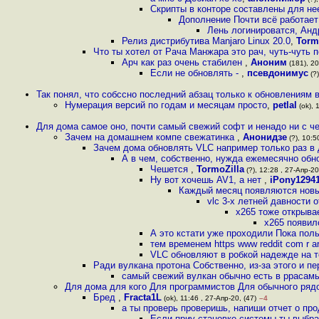
Скрипты в конторе составлены для н
Дополнение Почти всё работает 
Лень логинироватся, Анд
Релиз дистрибутива Manjaro Linux 20.0
,
Torm
Что ты хотел от Рача Манжара это рач, чуть-чуть 
Арч как раз очень стабилен
,
Аноним
(181), 20
Если не обновлять -
,
псевдонимус
(?)
Так понял, что собссно последний абзац только к обновлениям 
Нумерация версий по годам и месяцам просто
,
petlal
(ok), 
Для дома самое оно, почти самый свежий софт и ненадо ни с ч
Зачем на домашнем компе свежатинка
,
Анонидзе
(?), 10:5
Зачем дома обновлять VLC например только раз в 
А в чем, собственно, нужда ежемесячно об
Чешется
,
TormoZilla
(?), 12:28 , 27-Апр-20
Ну вот хочешь AV1, а нет
,
iPony1294
Каждый месяц появляются нов
vlc 3-х летней давности
x265 тоже открыв
x265 появил
А это кстати уже проходили Пока пол
тем временем https www reddit com r a
VLC обновляют в робкой надежде на т
Ради вулкана протона Собственно, из-за этого и п
самый свежий вулкан обычно есть в ppaсамы
Для дома для кого Для программистов Для обычного рядо
Бред
,
Fracta1L
(ok), 11:46 , 27-Апр-20, (47)
–4
а ты проверь проверишь, напиши отчет о пр
Если приу становке системы ты выбра