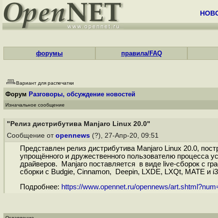
НОВ
форумы
правила/FAQ
Вариант для распечатки
Форум
Разговоры, обсуждение новостей
Изначальное сообщение
"Релиз дистрибутива Manjaro Linux 20.0"
Сообщение от
opennews
(?), 27-Апр-20, 09:51
Представлен релиз дистрибутива Manjaro Linux 20.0, пос
упрощённого и дружественного пользователю процесса ус
драйверов. Manjaro поставляется в виде live-сборок с г
сборки с Budgie, Cinnamon, Deepin, LXDE, LXQt, MATE и i3.
Подробнее:
https://www.opennet.ru/opennews/art.shtml?nu
Оглавление