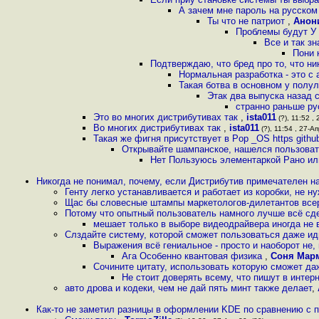
А зачем мне пароль на русско
Ты что не патриот
,
Анон
Проблемы будут У 
Все и так з
Пони 
Подтверждаю, что бред про то, что ни
Нормальная разработка - это с
Такая ботва в основном у полу
Этак два выпуска назад с
странно раньше ру
Это во многих дистрибутивах так
,
ista011
(?), 11:52 , 
Во многих дистрибутивах так
,
ista011
(?), 11:54 , 27-Ап
Такая же фигня присутствует в Pop _OS https github
Открывайте шампанское, нашелся пользова
Нет Пользуюсь элементаркой Рано или
Никогда не понимал, почему, если Дистрибутив примечателен 
Генту легко устанавливается и работает из коробки, не н
Щас бы словесные штампы маркетологов-дилетантов все
Потому что опытный пользователь намного лучше всё сде
мешает только в выборе видеодрайвера иногда не в
Слздайте систему, которой сможет пользоваться даже ид
Выражения всё гениальное - просто и наоборот не
Ага Особенно квантовая физика
,
Соня Мар
Сочините цитату, использовать которую сможет даж
Не стоит доверять всему, что пишут в интер
авто дрова и кодеки, чем не дай пять минт также делает
,
Как-то не заметил разницы в оформлении KDE по сравнению с