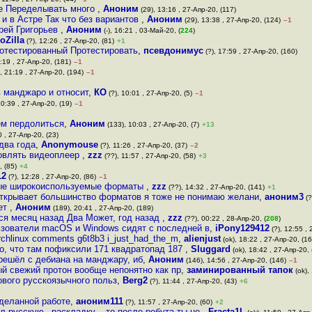
ее Переделывать много
,
Аноним
(29), 13:16 , 27-Апр-20, (117)
и в Астре Так что без вариантов
,
Аноним
(29), 13:38 , 27-Апр-20, (124)
–1
рей Григорьев
,
Аноним
(-), 16:21 , 03-Май-20, (
224
)
oZilla
(?), 12:26 , 27-Апр-20, (81)
+1
потестированный Протестировать
,
псевдонимус
(?), 17:59 , 27-Апр-20, (160)
:19 , 27-Апр-20, (181)
–1
, 21:19 , 27-Апр-20, (194)
–1
в манджаро и относит
,
КО
(?), 10:01 , 27-Апр-20, (5)
–1
10:39 , 27-Апр-20, (19)
–1
ем пердолиться
,
Аноним
(133), 10:03 , 27-Апр-20, (7)
+13
0 , 27-Апр-20, (23)
два года
,
Anonymouse
(?), 11:26 , 27-Апр-20, (37)
–2
новлять видеоплеер
,
zzz
(??), 11:57 , 27-Апр-20, (58)
+3
, (85)
+4
12
(?), 12:28 , 27-Апр-20, (86)
–1
ые широкоиспользуемые форматы
,
zzz
(??), 14:32 , 27-Апр-20, (141)
+1
 открывает большинство форматов я тоже не понимаю желани
,
аноним3
(?
ает
,
Аноним
(189), 20:41 , 27-Апр-20, (189)
ся месяц назад Два Может, год назад
,
zzz
(??), 00:22 , 28-Апр-20, (
208
)
ьзователи macOS и Windows сидят с последней в
,
iPony129412
(?), 12:55 , 
rchlinux comments g6t8b3 i_just_had_the_m
,
alienjust
(ok), 18:22 , 27-Апр-20, (16
о, что там пофиксили 171 квадратопад 187
,
Sluggard
(ok), 18:42 , 27-Апр-20, 
ерешёл с дебиана на манджару, иб
,
Аноним
(146), 14:56 , 27-Апр-20, (146)
–1
й свежий протон вообще непонятно как пр
,
заминированный тапок
(ok),
вого русскоязычного польз
,
Berg2
(?), 11:44 , 27-Апр-20, (43)
+6
оделанной работе
,
аноним111
(?), 11:57 , 27-Апр-20, (60)
+2
л русскую _раскладку_, то после ребута ты не
,
Fracta1L