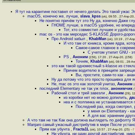
Я тут на карантине поставил от нечего делать Это такой ужас Э
macOS, конечно же, лучше
,
slava_kpss
(ok), 09:55 , 27-Апр-20,
Не понятно причём тут это Ну да, конечно Даже гл
ГНОМЕ лучше, а macOS удобнее, но впереди
Тот, кто совместил лучшее и удобст
mac os - это как мерседес S-KLASSE Дорого-дорого
Про Android забыл
,
KhabMan
(ok), 10:19 , 27-Апр
И что там от юникса, кроме ядра, кот
Самое-самое главное в совреме
С учетом утилит GNU - э
PS
,
Аноним
(156), 17:20 , 27-Апр-20, (158)
Точняк
,
KhabMan
(ok), 08:01 , 28-Ап
это как такой одноместный s-klasse из стек
Причем водителю в принципе запрещен
Вы, простите, сами-то как - ан
Ну да потому что это просто прошивка для 
Не, mac os это как золотой унитаз
,
Аноним
(
последний Elementary не так уж плох
,
анонимчик
(
Рабочий стол и трей завезли
,
Аноним
(29), 11
из коробки нет но можно допилить
,
дв
неа и с полпинка не устанавливается 
Последний раз, когда смотрел,
у меня он Elementary - к
А для вас хранение друг
А что там не так Как она должна выглядеть по дефолту 
Manjaro самый ужасный дистрибутив в мире После устано
Прям как убунта
,
Fracta1L
(ok), 10:57 , 27-Апр-20, (25)
–7
Ни убунта, ни один другой дистрибутив, ник