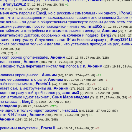
(ok), 11:59 , 27-Апр
м
,
iPony129412
(?), 12:30 , 27-Апр-20, (88)
+2
им
(133), 14:10 , 27-Апр-20, (135)
меня есть пароли с Emoji, но с русскими символами - ни одного
,
iPony1
нают, что ты извращенец и наслаждаешься своими отклонениями Зачем п
как веганы - он даже в общественном транспорте первым делом всем с
какими усилиями, просто приходится чинить ло
,
rinat855
(?), 12:45 , 27-Апр-20
 английским интерфейсом и с комментариями в исходни
,
Аноним
(29), 13:4
любительских дистров, собранных на коленке и поддер
,
Berg2
(?), 14:07 , 27
тавил в виртуалку Услужливо палит IP из России и сразу п
,
iPony12941
сская раскладка только и делала , что установка проходит на рус
,
анон
27-Апр-20, (54)
р-20, (57)
+1
 com pop-os gnome-initial-s
,
Аноним
(128), 13:45 , 27-Апр-20, (128)
тель попоса
,
Аноним
(184), 20:31 , 27-Апр-20, (185)
 поздно туда перетащат инсталлер попоса с п
,
Аноним
(128), 19:38 , 28-Апр
наличием упрощённого
,
Аноним
(26), 10:03 , 27-Апр-20, (8)
+17
ужно её сравнивать с раче
,
Аноним
(10), 10:06 , 27-Апр-20, (10)
–6
рьёз воспринимать
,
Fracta1L
(ok), 10:08 , 27-Апр-20, (11)
–1
лает сам, а инструменты ав
,
Аноним
(17), 10:31 , 27-Апр-20, (17)
–2
идел ни разу чтоб требовался ру
,
аноним3
(?), 20:36 , 27-Апр-20, (188)
иот и только идиот захочет
,
Соня Мармеладова
(?), 11:37 , 27-Апр-20, (39)
–3
, не слыхал
,
Berg2
(?), 11:46 , 27-Апр-20, (46)
меладова
(?), 08:23 , 07-Май-20, (
225
)
е идиот, и только идиот захочет
,
Fracta1L
(ok), 12:28 , 27-Апр-20, (87)
нете В И Ленин
,
Аноним
(184), 20:33 , 27-Апр-20, (187)
+5
Аноним
(198), 22:16 , 27-Апр-20, (198)
 прошлыми выпусками
,
Fracta1L
(ok), 10:04 , 27-Апр-20, (9)
–2