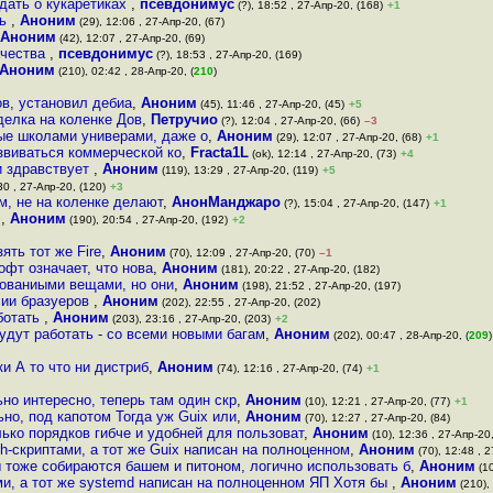
дать о кукаретиках
,
псевдонимус
(?), 18:52 , 27-Апр-20, (168)
+1
сь
,
Аноним
(29), 12:06 , 27-Апр-20, (67)
Аноним
(42), 12:07 , 27-Апр-20, (69)
ачества
,
псевдонимус
(?), 18:53 , 27-Апр-20, (169)
Аноним
(210), 02:42 , 28-Апр-20, (
210
)
ов, установил дебиа
,
Аноним
(45), 11:46 , 27-Апр-20, (45)
+5
делка на коленке Дов
,
Петручио
(?), 12:04 , 27-Апр-20, (66)
–3
ые школами универами, даже о
,
Аноним
(29), 12:07 , 27-Апр-20, (68)
+1
звиваться коммерческой ко
,
Fracta1L
(ok), 12:14 , 27-Апр-20, (73)
+4
и здравствует
,
Аноним
(119), 13:29 , 27-Апр-20, (119)
+5
30 , 27-Апр-20, (120)
+3
м, не на коленке делают
,
АнонМанджаро
(?), 15:04 , 27-Апр-20, (147)
+1
о
,
Аноним
(190), 20:54 , 27-Апр-20, (192)
+2
ть тот же Fire
,
Аноним
(70), 12:09 , 27-Апр-20, (70)
–1
офт означает, что нова
,
Аноним
(181), 20:22 , 27-Апр-20, (182)
рованиыми вещами, но они
,
Аноним
(198), 21:52 , 27-Апр-20, (197)
сии бразуеров
,
Аноним
(202), 22:55 , 27-Апр-20, (202)
аботать
,
Аноним
(203), 23:16 , 27-Апр-20, (203)
+2
будут работать - со всеми новыми багам
,
Аноним
(202), 00:47 , 28-Апр-20, (
209
)
и А то что ни дистриб
,
Аноним
(74), 12:16 , 27-Апр-20, (74)
+1
но интересно, теперь там один скр
,
Аноним
(10), 12:21 , 27-Апр-20, (77)
+1
ьно, под капотом Тогда уж Guix или
,
Аноним
(70), 12:27 , 27-Апр-20, (84)
ько порядков гибче и удобней для пользоват
,
Аноним
(10), 12:36 , 27-Апр-20,
h-скриптами, а тот же Guix написан на полноценном
,
Аноним
(70), 12:48 , 2
 тоже собираются башем и питоном, логично использовать б
,
Аноним
(10
ми, а тот же systemd написан на полноценном ЯП Хотя бы
,
Аноним
(210), 