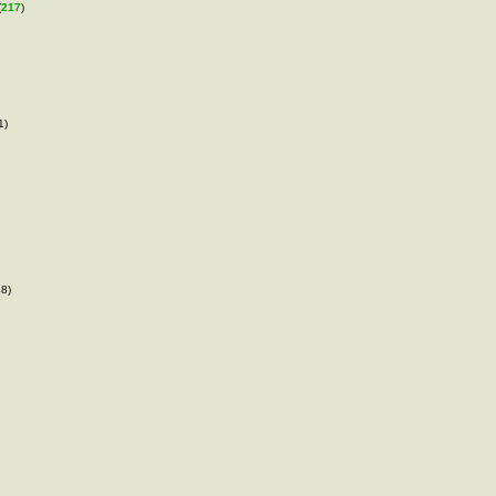
(
217
)
1)
48)