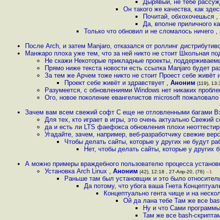
Дырявый, не тебе рассуж
Он такого же качества, как зде
Почитай, обхохочешься
,
Да, вполне приличного к
Только что обновил и не сломалось ничего
,
После Arch, и затем Manjaro, отказался от роллинг дистрибутив
Манжаро плоха уже тем, что за ней никто не стоит Школьная по
Не скажи Некоторые прикладные проекты, поддерживаем
Прямо ниже текста новости есть ссылка Manjaro будет ра
За тем же Арчем тоже никто не стоит Проест себе живёт 
Проект себе живёт и здравствует
,
Аноним
(119), 13:
Разумеется, с обновлениями Windows нет никаких пробле
Ого, новое поколение евангелистов microsoft пожаловал
Зачем вам всем свежий софт С еще не отловленными багами Взя
Для тех, кто играет в игры, это очень актуально Свежий с
да и есть ли LTS фаефокса обновления плохи неоттести
Угадайте, зачем, например, веб-разработчику свежие вер
Чтобы делать сайты, которые у других не будут р
Нет, чтобы делать сайты, которые у других 
А можно примеры враждебного пользователю процесса установк
Установка Arch Linux
,
Аноним
(42), 12:18 , 27-Апр-20, (76)
–1
Раньше там был установщик и это было относитель
Да потому, что убога ваша Гнета Концептуал
Концептуально гента чище и на нескол
Ой да лана тебе Там же все bas
Ну и что Сами программы
Там же все bash-скрипта