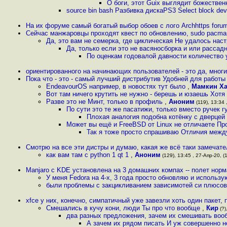
О боги, этот Guix выглядит божествен
source bin bash Разбивка дискаPS3 Select block de
На их форуме самый богатый выбор обоев с лого Archhttps forum 
Сейчас манжаровцы проходят квест по обновлению, sudo pacman 
Да, это вам не семерка, где циклическая Не удалось нас
Да, только если это не васяносборка и или рассадн
По оценкам годовалой давности количество 
ориентированного на начинающих пользователей - это да, многи
Пока что - это - самый лучший дистрибутив Удобней для работы 
EndeavourOS например, в новостях тут было
,
Мамкин Ха
Вот там ничего крутить не нужно - берешь и юзаешь Хотя 
Разве это не Минт, только в профиль
,
Аноним
(119), 13:34 
По сути это те же пасатижи, только вместо ручек г
Плохая аналогия подобна котёнку с дверцей
Может вы ещё и FreeBSD от Linux не отличаете Пр
Так я тоже просто спрашиваю Отличия межд
Смотрю на все эти дистры и думаю, какая же всё таки замечате
как вам там с python 1 qt 1
,
Аноним
(129), 13:45 , 27-Апр-20, (
Manjaro с KDE установлена на 3 домашних компах -- полет нор
У меня Fedora на 4-х, 3 года просто обновляю и исполь
были проблемы с закцикливанием зависимотей си плюсов
xfce у них, конечно, симпатичный уже завезли хоть один пакет, 
Смешались в кучу кони, люди Ты про что вообще
,
Кир
(?)
два разных предложения, зачем их смешивать во
А зачем их рядом писать И уж совершенно не