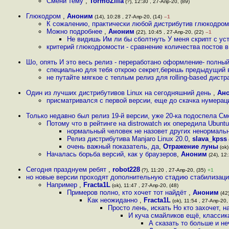
Смени тему
,
TormoZilla
(?), 12:30 , 27-Апр-20, (89)
Глюкодром
,
Аноним
(14), 10:28 , 27-Апр-20, (14)
–1
К сожалению, практически любой дистрибутив глюкодром,
Можно подробнее
,
Аноним
(22), 10:45 , 27-Апр-20, (22)
–1
Не видишь Им ли бы сболтнуть У меня скрипт с ус
критерий глюкодромости - сравнение количества постов 
Шо, опять И это весь релиз - переработано оформление- полны
специально для тебя открою секрет,берешь предыдущий в
не путайте мягкое с теплым релиз для rolling-based дистр
Один из лучших дистрибутивов Linux на сегодняшний день
,
Ан
присматривался с первой версии, еще до скачка нумерац
Только недавно был релиз 19-й версии, уже 20-ка подоспела См
Потому что в рейтинге на distrowatch их опередила Ubun
нормальный человек не назовет других ненормальн
Релиз дистрибутива Manjaro Linux 20.0
,
slava_kpss
очень важный показатель, да
,
Отражение луны
(ok)
Началась борьба версий, как у браузеров
,
Аноним
(24), 12:
Сегодня празднуем ребят
,
robot228
(?), 11:20 , 27-Апр-20, (35)
+1
но новые версии проходят дополнительную стадию стабилизаци
Например
,
Fracta1L
(ok), 11:47 , 27-Апр-20, (48)
Примеров полно, кто хочет тот найдёт
,
Аноним
(42)
Как неожиданно
,
Fracta1L
(ok), 11:54 , 27-Апр-20,
Просто лень, искать Но кто захочет, н
И куча смайликов ещё, классик
А сказать то больше и н