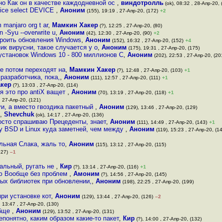
но Как он в качестве каждодневной ос
,
виндотролль
(ok), 08:32 , 28-Апр-20, 
vice select DEVICE
,
Аноним
(155), 19:19 , 27-Апр-20, (172)
+2
manjaro org t ar
,
Мамкин Хакер
(?), 12:25 , 27-Апр-20, (80)
-Syu --overwrite u
,
Аноним
(42), 12:30 , 27-Апр-20, (90)
+2
троить обновления Windows
,
Аноним
(152), 16:32 , 27-Апр-20, (152)
+4
ик вирусни, такое случается у о
,
Аноним
(175), 19:31 , 27-Апр-20, (175)
установок Windows 10 - 800 миллионов С
,
Аноним
(202), 22:53 , 27-Апр-20, (20
е потом переходят на
,
Мамкин Хакер
(?), 12:48 , 27-Апр-20, (103)
+1
разработчика, пока,
,
Аноним
(111), 12:57 , 27-Апр-20, (111)
+1
кер
(?), 13:03 , 27-Апр-20, (114)
я это про antiX ващет
,
Аноним
(70), 13:19 , 27-Апр-20, (118)
+1
, 27-Апр-20, (121)
уи, а вместо гвоздика пакетный
,
Аноним
(129), 13:46 , 27-Апр-20, (129)
,
Shevchuk
(ok), 14:17 , 27-Апр-20, (136)
осто спрашиваю Прецеденты, знает
,
Аноним
(111), 14:49 , 27-Апр-20, (143)
+1
у BSD и Linux куда заметней, чем между
,
Аноним
(119), 15:23 , 27-Апр-20, (1
льная Слака, жаль то
,
Аноним
(115), 13:12 , 27-Апр-20, (115)
127)
–1
мальный, ругать не
,
Кир
(?), 13:14 , 27-Апр-20, (116)
+1
зую Вообще без проблем
,
Амоним
(?), 14:56 , 27-Апр-20, (145)
ых библиотек при обновлении,
,
Аноним
(198), 22:25 , 27-Апр-20, (199)
при установке кот
,
Аноним
(129), 13:44 , 27-Апр-20, (126)
–2
, 13:47 , 27-Апр-20, (130)
обще
,
Аноним
(129), 13:52 , 27-Апр-20, (131)
понятно, каким образом какие-то пакет
,
Кир
(?), 14:00 , 27-Апр-20, (132)