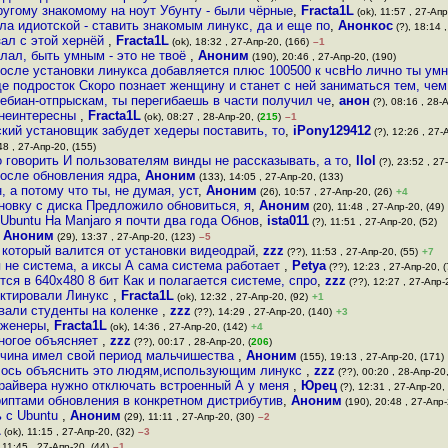
ругому знакомому на ноут Убунту - были чёрные
,
Fracta1L
(ok), 11:57 , 27-Апр
ла идиотской - ставить знакомым линукс, да и еще по
,
Анонкос
(?), 18:14 
зал с этой хернёй
,
Fracta1L
(ok), 18:32 , 27-Апр-20, (166)
–1
лал, быть умным - это не твоё
,
Аноним
(190), 20:46 , 27-Апр-20, (190)
после установки линукса добавляется плюс 100500 к чсвНо лично ты ум
е подросток Скоро познает женщину и станет с ней заниматься тем, чем
ебиан-отпрыскам, ты перегибаешь в части получил че
,
анон
(?), 08:16 , 28-А
 неинтересны
,
Fracta1L
(ok), 08:27 , 28-Апр-20, (
215
)
–1
ский установщик забудет хедеры поставить, то
,
iPony129412
(?), 12:26 , 27-
48 , 27-Апр-20, (155)
о говорить И пользователям винды не рассказывать, а то
,
llol
(?), 23:52 , 27
после обновления ядра
,
Аноним
(133), 14:05 , 27-Апр-20, (133)
 а потому что ты, не думая, уст
,
Аноним
(26), 10:57 , 27-Апр-20, (26)
+4
новку с диска Предложило обновиться, я
,
Аноним
(20), 11:48 , 27-Апр-20, (49)
 Ubuntu На Manjaro я почти два года Обнов
,
ista011
(?), 11:51 , 27-Апр-20, (52)
,
Аноним
(29), 13:37 , 27-Апр-20, (123)
–5
 который валится от установки видеодрай
,
zzz
(??), 11:53 , 27-Апр-20, (55)
+7
 не система, а иксы А сама система работает
,
Petya
(??), 12:23 , 27-Апр-20, (
ся в 640х480 8 бит Как и полагается системе, спро
,
zzz
(??), 12:27 , 27-Апр-
ктировали Линукс
,
Fracta1L
(ok), 12:32 , 27-Апр-20, (92)
+1
вали студенты на коленке
,
zzz
(??), 14:29 , 27-Апр-20, (140)
+3
нженеры
,
Fracta1L
(ok), 14:36 , 27-Апр-20, (142)
+4
ногое объясняет
,
zzz
(??), 00:17 , 28-Апр-20, (
206
)
чина имел свой период мальчишества
,
Аноним
(155), 19:13 , 27-Апр-20, (171)
ось объяснить это людям,использующим линукс
,
zzz
(??), 00:20 , 28-Апр-20,
драйвера нужно отключать встроенный А у меня
,
Юрец
(?), 12:31 , 27-Апр-20, 
криптами обновления в конкретном дистрибутив
,
Аноним
(190), 20:48 , 27-Апр-
ь с Ubuntu
,
Аноним
(29), 11:11 , 27-Апр-20, (30)
–2
L
(ok), 11:15 , 27-Апр-20, (32)
–3
 11:45 , 27-Апр-20, (44)
–1