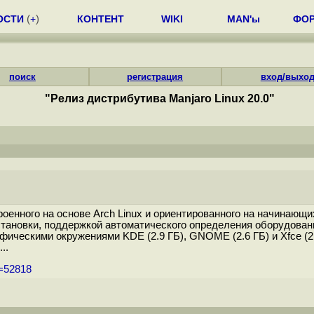
ОСТИ
(
+
)
КОНТЕНТ
WIKI
MAN'ы
ФО
поиск
регистрация
вход/выхо
"Релиз дистрибутива Manjaro Linux 20.0"
троенного на основе Arch Linux и ориентированного на начинаю
тановки, поддержкой автоматического определения оборудован
рафическими окружениями KDE (2.9 ГБ), GNOME (2.6 ГБ) и Xfce 
..
m=52818