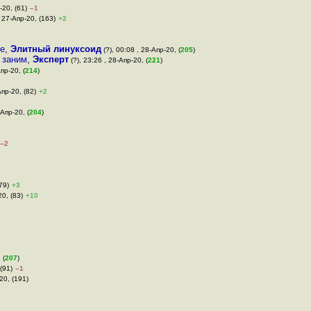
-20, (61)
–1
, 27-Апр-20, (163)
+2
не
,
Элитный линуксоид
(?), 00:08 , 28-Апр-20, (
205
)
 заним
,
Эксперт
(?), 23:26 , 28-Апр-20, (
221
)
пр-20, (
214
)
Апр-20, (82)
+2
-Апр-20, (
204
)
–2
79)
+3
20, (83)
+10
 (
207
)
(91)
–1
20, (191)