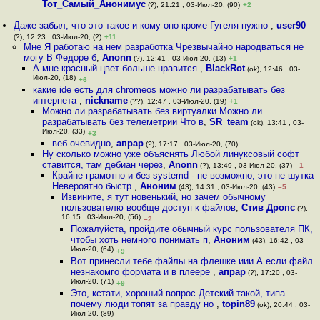
Тот_Самый_Анонимус
(?), 21:21 , 03-Июл-20, (90)
+2
Даже забыл, что это такое и кому оно кроме Гугеля нужно
,
user90
(?), 12:23 , 03-Июл-20, (2)
+11
Мне Я работаю на нем разработка Чрезвычайно народваться не
могу В Федоре б
,
Anonn
(?), 12:41 , 03-Июл-20, (13)
+1
А мне красный цвет больше нравится
,
BlackRot
(ok), 12:46 , 03-
Июл-20, (18)
+6
какие ide есть для chromeos можно ли разрабатывать без
интернета
,
nickname
(??), 12:47 , 03-Июл-20, (19)
+1
Можно ли разрабатывать без виртуалки Можно ли
разрабатывать без телеметрии Что в
,
SR_team
(ok), 13:41 , 03-
Июл-20, (33)
+3
веб очевидно
,
апрар
(?), 17:17 , 03-Июл-20, (70)
Ну сколько можно уже объяснять Любой линуксовый софт
ставится, там дебиан через
,
Anonn
(?), 13:49 , 03-Июл-20, (37)
–1
Крайне грамотно и без systemd - не возможно, это не шутка
Невероятно быстр
,
Аноним
(43), 14:31 , 03-Июл-20, (43)
–5
Извините, я тут новенький, но зачем обычному
пользователю вообще доступ к файлов
,
Стив Дропс
(?),
16:15 , 03-Июл-20, (56)
–2
Пожалуйста, пройдите обычный курс пользователя ПК,
чтобы хоть немного понимать п
,
Аноним
(43), 16:42 , 03-
Июл-20, (64)
+9
Вот принесли тебе файлы на флешке иии А если файл
незнакомго формата и в плеере
,
апрар
(?), 17:20 , 03-
Июл-20, (71)
+9
Это, кстати, хороший вопрос Детский такой, типа
почему люди топят за правду но
,
topin89
(ok), 20:44 , 03-
Июл-20, (89)