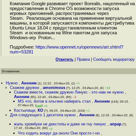
Компания Google развивает проект Borealis, нацеленный на
предоставление в Chrome OS возможности запуска
игровых приложений, распространяемых через
Steam. Реализация основана на применении виртуальной
машины, в которой запускаются компоненты дистрибутива
Ubuntu Linux 18.04 с предустановленным клиентом
Steam и основанным на Wine пакетом для запуска
Windows-игр Proton...
Подробнее:
https://www.opennet.ru/opennews/art.shtml?
num=53281
Ответить
|
Правка
|
Cообщить модератору
Оглавление
Нужно
,
Аноним
(1), 12:22 , 03-Июл-20, (1)
+1
Скажем дружно
,
amonimous
(?), 12:25 , 03-Июл-20, (4)
+18
Скажем вместе, скажем дружно Линукс - это нам не нужно
,
Аноним
(95), 22:40 , 03-Июл-20, (95)
–3
MS что, ботов в ольгино набирать стал
,
Аноним
(143), 00:15 ,
07-Июл-20, (
)
143
+3
Костылищи
,
КО
(?), 06:25 , 04-Июл-20, (104)
+1
Для следующего 1 десктопа нужно
,
Аноним
(8), 12:33 , 03-Июл-20, (8)
жаль хромбуки не декстопы и даже не гну линукс
,
апрар
(?),
17:16 , 03-Июл-20, (69)
+2
Что ходить вокруг да около Они просто г-но
,