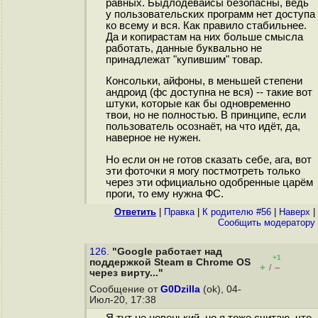
равных. Быдлодевайсы безопасны, ведь
у пользовательских программ нет доступа
ко всему и вся. Как правило стабильнее.
Да и копирастам на них больше смысла
работать, данные буквально не
принадлежат "купившим" товар.
Консольки, айфоны, в меньшей степени
андроид (фс доступна не вся) -- такие вот
штуки, которые как бы одновременно
твои, но не полностью. В принципе, если
пользователь осознаёт, на что идёт, да,
наверное не нужен.
Но если он не готов сказать себе, ага, вот
эти фоточки я могу постмотреть только
через эти официально одобренные царём
проги, то ему нужна ФС.
Ответить
|
Правка
|
К родителю #56
|
Наверх
|
Cообщить модератору
126.
"Google работает над
+1
поддержкой Steam в Chrome OS
+
–
/
через вирту..."
Сообщение от
G0Dzilla
(ok), 04-
Июл-20, 17:38