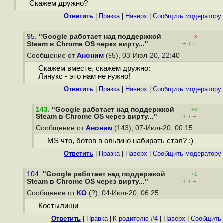
Скажем дружно?
Ответить
|
Правка
|
Наверх
|
Cообщить модератору
95.
"Google работает над поддержкой
–3
+
–
Steam в Chrome OS через вирту..."
/
Сообщение от
Аноним
(95), 03-Июл-20, 22:40
Скажем вместе, скажем дружно:
Линукс - это нам не нужно!
Ответить
|
Правка
|
Наверх
|
Cообщить модератору
143
.
"Google работает над поддержкой
+3
+
–
Steam в Chrome OS через вирту..."
/
Сообщение от
Аноним
(143), 07-Июл-20, 00:15
MS что, ботов в ольгино набирать стал? :)
Ответить
|
Правка
|
Наверх
|
Cообщить модератору
104.
"Google работает над поддержкой
+1
+
–
Steam в Chrome OS через вирту..."
/
Сообщение от
КО
(?), 04-Июл-20, 06:25
Костылищи
Ответить
|
Правка
|
К родителю #4
|
Наверх
|
Cообщить