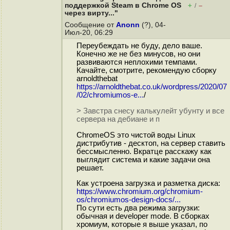
поддержкой Steam в Chrome OS
+
–
/
через вирту..."
Сообщение от
Anonn
(?), 04-
Июл-20, 06:29
Переубеждать не буду, дело ваше.
Конечно же не без минусов, но они
развиваются неплохими темпами.
Качайте, смотрите, рекомендую сборку
arnoldthebat
https://arnoldthebat.co.uk/wordpress/2020/07
/02/chromiumos-e...
/
> Завстра снесу калькулейт убунту и все
сервера на дебиане и п
ChromeOS это чистой воды Linux
дистрибутив - десктоп, на сервер ставить
бессмысленно. Вкратце расскажу как
выглядит система и какие задачи она
решает.
Как устроена загрузка и разметка диска:
https://www.chromium.org/chromium-
os/chromiumos-design-docs/...
По сути есть два режима загрузки:
обычная и developer mode. В сборках
хромиум, которые я выше указал, по