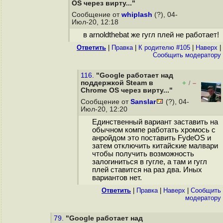
OS через вирту..."
Сообщение от
whiplash
(?), 04-
Июл-20, 12:18
в arnoldthebat же гугл плей не работает!
Ответить
|
Правка
|
К родителю #105
|
Наверх
|
Cообщить модератору
116.
"Google работает над
поддержкой Steam в
+
–
/
Chrome OS через вирту..."
Сообщение от
Sanslar
(?), 04-
Июл-20, 12:20
Единственный вариант заставить на
обычном компе работать хромось с
анройдом это поставить FydeOS и
затем отключить китайские малвари
чтобы получить возможность
залогиниться в гугле, а там и гугл
плей ставится на раз два. Иных
вариантов нет.
Ответить
|
Правка
|
Наверх
|
Cообщить
модератору
79.
"Google работает над