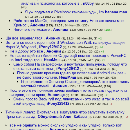
анализа и психологии, которые в
,
n00by
(ok), 14:40 , 03-Июл-20,
(46)
Я уж подумал о Pixelbook каком-нибудь
,
Im banana man
(?), 16:29 , 03-Июл-20, (58)
Работаю на MacOs, нарадоваться не могу Не знаю зачем мне
Хромос
,
Аноним
(135), 23:57 , 04-Июл-20, (135)
Чего-чего не можете
,
Аноним
(143), 00:17 , 07-Июл-20, (
144
)
Ща все зашевелятся
,
Аноним
(3), 12:24 , 03-Июл-20, (3)
+2
Вот это со всех сторон прёт В Windows вон WSL на виртуализации
Hyper-V, Wayland
,
iPony129412
(?), 12:28 , 03-Июл-20, (5)
+4
Не к добру это все
,
Аноним
(1), 12:56 , 03-Июл-20, (22)
+8
Не настоящий ты яблочник Олды ещё помнят переход с PowerPC
на Intel тогда тран
,
НяшМяш
(ok), 13:38 , 03-Июл-20, (32)
+1
Само собой На смартфонах и ноутбуках пользуюсь, потому что
с остальным слишком
,
iPony129412
(?), 13:54 , 03-Июл-20, (40)
Помню давние времена где-то до появления Android как раз -
не было такого количе
,
НяшМяш
(ok), 16:34 , 03-Июл-20, (63)
http lurkmore to Холивар Список_холиваровА это всего лишь
частный случай
,
Аноним
(136), 11:12 , 05-Июл-20, (136)
После этого не понимаю зачем вообще что-то писать под мак или
виндовс, если прощ
,
Анонище
(?), 16:31 , 03-Июл-20, (60)
+2
Очень просто Весь гуй под линуксами - это ужас и так А со всей
этой виртуализац
,
iPony129412
(?), 16:34 , 03-Июл-20, (61)
–4
Типичный линукс Виртуалка в виртуалке чтоб запустить виртуалку
Прям как в загад
,
Обнулённый Алин Кабаев
(?), 12:30 , 03-Июл-20, (6)
–2
все же одевать можно сколько угодно и как угодно, только вот
раздеться дальше св
,
linxon
(ok), 13:05 , 03-Июл-20, (25)