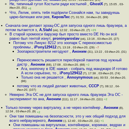
Не, типичный гугол Костыли ради костылей
,
GhostX
(?), 15:05 , 03-
Июл-20, (51)
+6
Что, Лелик, опять тебя подбрили Сознайся нам, ты завидуешь
царю-батюшке или рев
,
КировЛес
(?), 01:53 , 04-Июл-20, (99)
Сначала они делают эрзац-ОС для запуска одного лишь браузера, а
потом пытаются з
,
A.Stahl
(ok), 12:32 , 03-Июл-20, (7)
+25
В старой хромооси барузер был просто вместо DE Но он всё
равно был гентой изнут
,
proninyaroslav
(ok), 13:16 , 03-Июл-20, (27)
Потому что Линукс 8212 это зоопарк С переносимостью
проблемы
,
iPony129412
(?), 13:18 , 03-Июл-20, (29)
–7
Зоопаркостроители негодуют
,
Аноним
(31), 13:22 , 03-Июл-20, (31)
Переносимость решается пересборкой пакетов под нужный
дистр
,
Аноним
(68), 17:08 , 03-Июл-20, (68)
+2
Ага, кнопочку в IDE нажал - собрать под манджаро И готово
А если серьёзно, то
,
iPony129412
(?), 17:38 , 03-Июл-20, (74)
Только она не решается
,
Annoynymous
(ok), 00:53 , 04-Июл-20,
(96)
потому что из людей делают животных
,
СССР
(?), 08:12 , 04-
Июл-20, (107)
Неверно Эта ОС не для запуска одного лишь браузера Эта ОС -
эксперимент по ана
,
Аноним
(111), 11:17 , 04-Июл-20, (111)
+2
Только почему через виртуалку, а не через контейнер
,
Аноним
(8),
12:34 , 03-Июл-20, (9)
+2
Они там помешаны на безопасности, это у них общий подход для
всего небраузерного
,
Аноним
(-), 12:40 , 03-Июл-20, (11)
+1
Они помешаны на виртуалках, контейнерах, корзинах, ведрах и