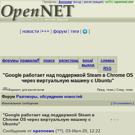
Профиль:
Аноним
(
вход
|
регистрация
)
неRU
opennet.me
[
новости
/
+++
|
форум
|
теги
|
]
форумы
правила/FAQ
поиск
регистрация
вход/
слежка
выход
RSS
"Google работает над поддержкой Steam в Chrome OS
через виртуальную машину с Ubuntu"
Вариант для распечатки
Пред. тема
|
След. тема
Форум
Разговоры, обсуждение новостей
Изначальное сообщение
[
Отслеживать
]
"Google работает над поддержкой Steam в
Chrome OS через виртуальную машину с
+
–
/
Ubuntu"
Сообщение от
opennews
(??), 03-Июл-20, 12:22