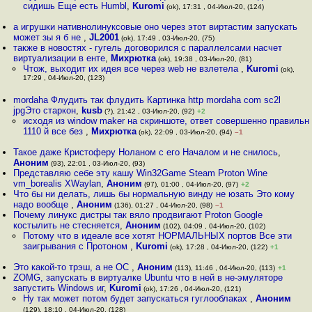
сидишь Еще есть Humbl
,
Kuromi
(ok), 17:31 , 04-Июл-20, (124)
а игрушки нативнолинуксовые оно через этот виртастим запускать
может зы я б не
,
JL2001
(ok), 17:49 , 03-Июл-20, (75)
также в новостях - гугель договорился с параллелсами насчет
виртуализации в енте
,
Михрютка
(ok), 19:38 , 03-Июл-20, (81)
Чтож, выходит их идея все через web не взлетела
,
Kuromi
(ok),
17:29 , 04-Июл-20, (123)
mordaha Флудить так флудить Картинка http mordaha com sc2l
jpgЭто старкон
,
kusb
(?), 21:42 , 03-Июл-20, (92)
+2
исходя из window maker на скриншоте, ответ совершенно правильн
1110 й все без
,
Михрютка
(ok), 22:09 , 03-Июл-20, (94)
–1
Такое даже Кристоферу Ноланом с его Началом и не снилось
,
Аноним
(93), 22:01 , 03-Июл-20, (93)
Представляю себе эту кашу Win32Game Steam Proton Wine
vm_borealis XWaylan
,
Аноним
(97), 01:00 , 04-Июл-20, (97)
+2
Что бы ни делать, лишь бы нормальную винду не юзать Это кому
надо вообще
,
Аноним
(136), 01:27 , 04-Июл-20, (98)
–1
Почему линукс дистры так вяло продвигают Proton Google
костылить не стесняется
,
Аноним
(102), 04:09 , 04-Июл-20, (102)
Потому что в идеале все хотят НОРМАЛЬНЫХ портов Все эти
заигрывания с Протоном
,
Kuromi
(ok), 17:28 , 04-Июл-20, (122)
+1
Это какой-то трэш, а не ОС
,
Аноним
(113), 11:46 , 04-Июл-20, (113)
+1
ZOMG, запускать в виртуалке Ubuntu что в ней в не-эмуляторе
запустить Windows иг
,
Kuromi
(ok), 17:26 , 04-Июл-20, (121)
Ну так может потом будет запускаться гуглооблаках
,
Аноним
(129), 18:10 , 04-Июл-20, (128)