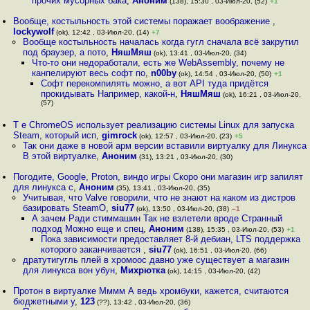
прочих мусорных бака
,
Аноним
(138), 15:30 , 03-Июл-20, (52)
+1
Вообще, костыльность этой системы поражает воображение
,
lockywolf
(ok), 12:42 , 03-Июл-20, (14)
+7
Вообще костыльность началась когда гугл сначала всё закрутил
под браузер, а пото
,
НяшМяш
(ok), 13:41 , 03-Июл-20, (34)
Что-то они недоработали, есть же WebAssembly, почему не
канпелируют весь софт по
,
n00by
(ok), 14:54 , 03-Июл-20, (50)
+1
Софт перекомпилять можно, а вот API туда придётся
прокидывать Например, какой-н
,
НяшМяш
(ok), 16:21 , 03-Июл-20,
(57)
Т е ChromeOS использует реализацию системы Linux для запуска
Steam, который исп
,
gimrock
(ok), 12:57 , 03-Июл-20, (23)
+5
Так они даже в новой арм версии вставили виртуалку для Линукса
В этой виртуалке
,
Аноним
(31), 13:21 , 03-Июл-20, (30)
Погодите, Google, Proton, виндо игры Скоро они магазин игр запилят
для линукса с
,
Аноним
(35), 13:41 , 03-Июл-20, (35)
Учитывая, что Valve говорили, что не знают на каком из дистров
базировать SteamO
,
siu77
(ok), 13:50 , 03-Июл-20, (38)
–1
А зачем Ради стиммашин Так не взлетели вроде Странный
подход Можно еще и спец
,
Аноним
(138), 15:35 , 03-Июл-20, (53)
+1
Пока зависимости предоставляет 8-й дебиан, LTS поддержка
которого заканчивается
,
siu77
(ok), 16:51 , 03-Июл-20, (66)
дратутигугль плей в хромоос давно уже существует а магазин
для линукса вон убун
,
Михрютка
(ok), 14:15 , 03-Июл-20, (42)
Протон в виртуалке Мммм А ведь хромбуки, кажется, считаются
бюджетными у
,
123
(??), 13:42 , 03-Июл-20, (36)