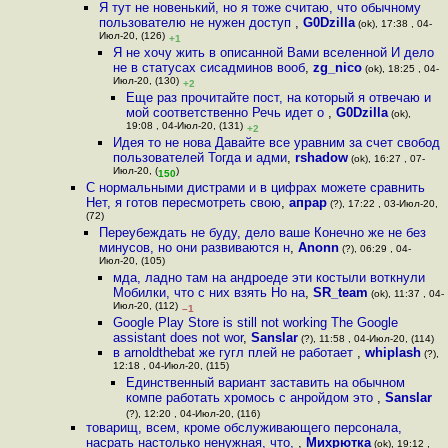
Я тут не новенький, но я тоже считаю, что обычному
пользователю не нужен доступ
,
G0Dzilla
(ok), 17:38 , 04-
Июл-20, (126)
+1
Я не хочу жить в описанной Вами вселенной И дело
не в статусах сисадминов вооб
,
zg_nico
(ok), 18:25 , 04-
Июл-20, (130)
+2
Еще раз прочитайте пост, на который я отвечаю и
мой соответственно Речь идет о
,
G0Dzilla
(ok),
19:08 , 04-Июл-20, (131)
+2
Идея то не нова Давайте все уравним за счет свобод
пользователей Тогда и адми
,
rshadow
(ok), 16:27 , 07-
Июл-20, (
)
150
С нормальными дистрами и в цифрах можете сравнить
Нет, я готов пересмотреть свою
,
апрар
(?), 17:22 , 03-Июл-20,
(72)
Переубеждать не буду, дело ваше Конечно же не без
минусов, но они развиваются н
,
Anonn
(?), 06:29 , 04-
Июл-20, (105)
мда, ладно там на андроеде эти костыли воткнули
Мобилки, что с них взять Но на
,
SR_team
(ok), 11:37 , 04-
Июл-20, (112)
–1
Google Play Store is still not working The Google
assistant does not wor
,
Sanslar
(?), 11:58 , 04-Июл-20, (114)
в arnoldthebat же гугл плей не работает
,
whiplash
(?),
12:18 , 04-Июл-20, (115)
Единственный вариант заставить на обычном
компе работать хромось с анройдом это
,
Sanslar
(?), 12:20 , 04-Июл-20, (116)
товарищ, всем, кроме обслуживающего персонала,
нacpaть настолько ненужная, что,
,
Михрютка
(ok), 19:12 ,