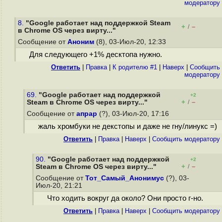
модератору
8.
"Google работает над поддержкой Steam
+
–
/
в Chrome OS через вирту..."
Сообщение от
Аноним
(8), 03-Июл-20, 12:33
Для следующего +1% десктопа нужно.
Ответить
|
Правка
|
К родителю #1
|
Наверх
|
Cообщить
модератору
69.
"Google работает над поддержкой
+2
+
–
Steam в Chrome OS через вирту..."
/
Сообщение от
апрар
(?), 03-Июл-20, 17:16
жаль хромбуки не декстопы и даже не гну/линукс =)
Ответить
|
Правка
|
Наверх
|
Cообщить модератору
90.
"Google работает над поддержкой
+2
+
–
Steam в Chrome OS через вирту..."
/
Сообщение от
Тот_Самый_Анонимус
(?), 03-
Июл-20, 21:21
Что ходить вокруг да около? Они просто г-но.
Ответить
|
Правка
|
Наверх
|
Cообщить модератору