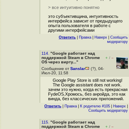
> все интуитивно понятно
это субъективщина, интуитивность
интерфейса зависит от предыдущего
опыта пользователя в работе с
другими интерфейсами
Ответить
|
Правка
|
Наверх
|
Cообщить
модератору
114.
"Google работает над
поддержкой Steam в Chrome
+
–
/
OS через вирту..."
Сообщение от
Sanslar
(?), 04-
Июл-20, 11:58
Google Play Store is still not working!
The Google assistant does not work.
зачем это нужно, когда есть прекрасная
FydeOS.Хромось, без анройда, это как
винда, без классических приложений.
Ответить
|
Правка
|
К родителю #105
|
Наверх
|
Cообщить модератору
115.
"Google работает над
поддержкой Steam в Chrome
+
–
/