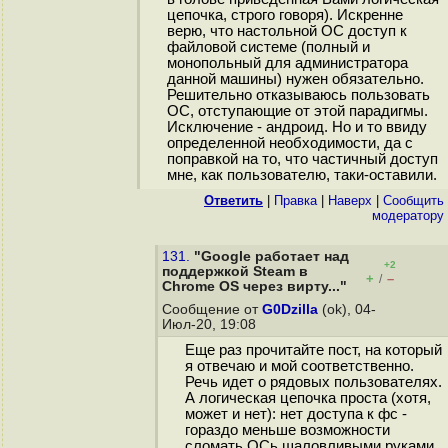
цепочка, строго говоря). Искренне
верю, что настольной ОС доступ к
файловой системе (полный и
монопольный для администратора
данной машины) нужен обязательно.
Решительно отказываюсь пользовать
ОС, отступающие от этой парадигмы.
Исключение - андроид. Но и то ввиду
определенной необходимости, да с
поправкой на то, что частичный доступ
мне, как пользователю, таки-оставили.
Ответить
|
Правка
|
Наверх
|
Cообщить
модератору
131.
"Google работает над
+2
поддержкой Steam в
+
–
/
Chrome OS через вирту..."
Сообщение от
G0Dzilla
(ok), 04-
Июл-20, 19:08
Еще раз прочитайте пост, на который
я отвечаю и мой соответственно.
Речь идет о рядовых пользователях.
А логическая цепочка проста (хотя,
может и нет): нет доступа к фс -
гораздо меньше возможности
сломать ОСь шаловливыми руками