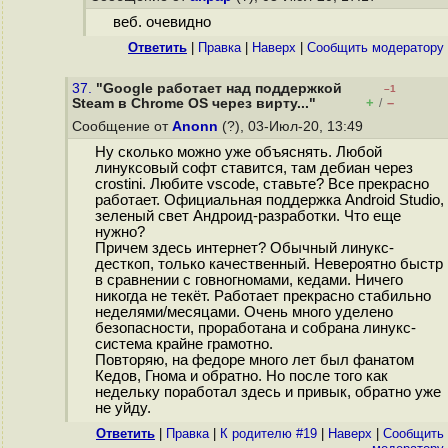
веб. очевидно
Ответить
|
Правка
|
Наверх
|
Cообщить модератору
37.
"Google работает над поддержкой
–1
+
–
Steam в Chrome OS через вирту..."
/
Сообщение от
Anonn
(?), 03-Июл-20, 13:49
Ну сколько можно уже объяснять. Любой
линуксовый софт ставится, там дебиан через
crostini. Любите vscode, ставьте? Все прекрасно
работает. Официальная поддержка Android Studio,
зеленый свет Андроид-разработки. Что еще
нужно?
Причем здесь интернет? Обычный линукс-
десткоп, только качественный. Невероятно быстр
в сравнении с говногномами, кедами. Ничего
никогда не текёт. Работает прекрасно стабильно
неделями/месяцами. Очень много уделено
безопасности, проработана и собрана линукс-
система крайне грамотно.
Повторяю, на федоре много лет был фанатом
Кедов, Гнома и обратно. Но после того как
недельку поработал здесь и привык, обратно уже
не уйду.
Ответить
|
Правка
|
К родителю #19
|
Наверх
|
Cообщить