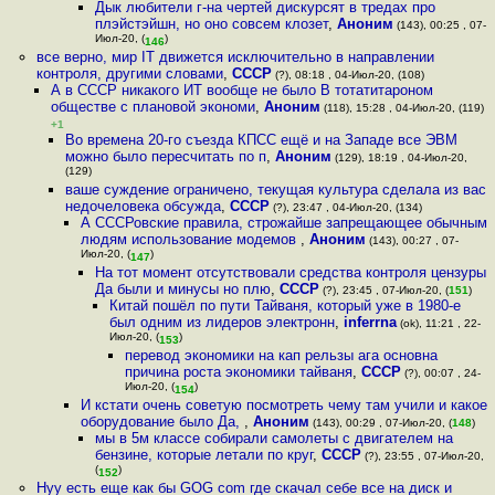
Дык любители г-на чертей дискурсят в тредах про
плэйстэйшн, но оно совсем клозет
,
Аноним
(143), 00:25 , 07-
Июл-20, (
)
146
все верно, мир IT движется исключительно в направлении
контроля, другими словами
,
СССР
(?), 08:18 , 04-Июл-20, (108)
А в СССР никакого ИТ вообще не было В тотатитароном
обществе с плановой экономи
,
Аноним
(118), 15:28 , 04-Июл-20, (119)
+1
Во времена 20-го съезда КПСС ещё и на Западе все ЭВМ
можно было пересчитать по п
,
Аноним
(129), 18:19 , 04-Июл-20,
(129)
ваше суждение ограничено, текущая культура сделала из вас
недочеловека обсужда
,
СССР
(?), 23:47 , 04-Июл-20, (134)
А СССРовские правила, строжайше запрещающее обычным
людям использование модемов
,
Аноним
(143), 00:27 , 07-
Июл-20, (
)
147
На тот момент отсутствовали средства контроля цензуры
Да были и минусы но плю
,
СССР
(?), 23:45 , 07-Июл-20, (
151
)
Китай пошёл по пути Тайваня, который уже в 1980-е
был одним из лидеров электронн
,
inferrna
(ok), 11:21 , 22-
Июл-20, (
)
153
перевод экономики на кап рельзы ага основна
причина роста экономики тайваня
,
СССР
(?), 00:07 , 24-
Июл-20, (
)
154
И кстати очень советую посмотреть чему там учили и какое
оборудование было Да,
,
Аноним
(143), 00:29 , 07-Июл-20, (
148
)
мы в 5м классе собирали самолеты с двигателем на
бензине, которые летали по круг
,
СССР
(?), 23:55 , 07-Июл-20,
(
)
152
Нуу есть еще как бы GOG com где скачал себе все на диск и