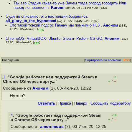
Так это Стадия какая-то уже Зачем тогда огород городить Или
народ не повелся н
,
Kuromi
(ok), 21:05 , 04-Июл-20, (133)
Судя по описанию, это настоящий боррелиоз
,
all_glory_to_the_hypnotoad
(ok), 20:55 , 04-Июл-20, (132)
Это такой тонкий подсос Габену мы помним о HL3
,
Аноним
(138),
16:25 , 05-Июл-20, (
)
139
ChromeOS- VirtualBOX- Ubuntu- Steam- Proton- CS GO
,
Аноним
(142),
22:05 , 06-Июл-20, (
)
142
Сообщения
[
Сортировка по времени
|
RSS
]
1.
"Google работает над поддержкой Steam в
+1
+
–
Chrome OS через вирту..."
/
Сообщение от
Аноним
(1), 03-Июл-20, 12:22
Нужно?
Ответить
|
Правка
|
Наверх
|
Cообщить модератору
4.
"Google работает над поддержкой Steam
+18
+
–
в Chrome OS через вирту..."
/
Сообщение от
amonimous
(?), 03-Июл-20, 12:25