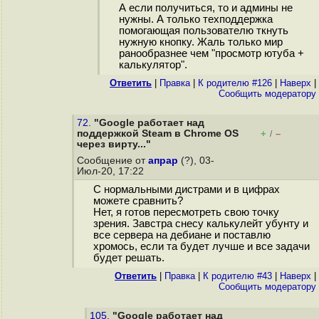
А если получиться, то и админы не
нужны. А только техподдержка
помогающая пользователю ткнуть
нужную кнопку. Жаль только мир
ранообразнее чем "просмотр ютуба +
калькулятор".
Ответить
|
Правка
|
К родителю #126
|
Наверх
|
Cообщить модератору
72.
"Google работает над
поддержкой Steam в Chrome OS
+
–
/
через вирту..."
Сообщение от
апрар
(?), 03-
Июл-20, 17:22
С нормальными дистрами и в цифрах
можете сравнить?
Нет, я готов пересмотреть свою точку
зрения. Завстра снесу калькулейт убунту и
все сервера на дебиане и поставлю
хромось, если та будет лучше и все задачи
будет решать.
Ответить
|
Правка
|
К родителю #43
|
Наверх
|
Cообщить модератору
105.
"Google работает над