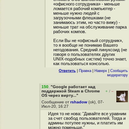
«офисного сотрудника» - меньше
ломается рабочий компьютер -
меньше нужно людей с
загрузочными флешками (не
занимаюсь этим, но часто вижу) -
меньше трат на обслуживание парка
рабочих компов.
Если Вы не «офисный сотрудник»,
то я вообще не понимаю Вашего
негодования. Средний линуксоид (не
говоря о пользователях других
UNIX-подобных систем) точно знает,
как пользоваться консолью.
Ответить
|
Правка
|
Наверх
|
Cообщить
модератору
150
.
"Google работает над
поддержкой Steam в Chrome
+
–
/
OS через вирту..."
Сообщение от
rshadow
(ok), 07-
Июл-20, 16:27
Идея то не нова: "Давайте все уравним
за счет свобод пользователей. Тогда и
админы потупее нужны, и платить им
можно поменьше."