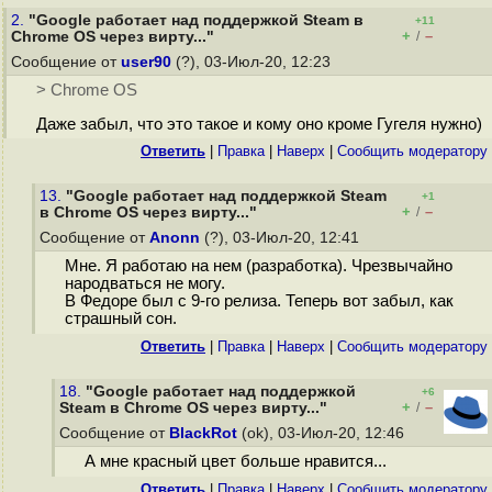
2.
"Google работает над поддержкой Steam в
+11
+
–
Chrome OS через вирту..."
/
Сообщение от
user90
(?), 03-Июл-20, 12:23
> Chrome OS
Даже забыл, что это такое и кому оно кроме Гугеля нужно)
Ответить
|
Правка
|
Наверх
|
Cообщить модератору
13.
"Google работает над поддержкой Steam
+1
+
–
в Chrome OS через вирту..."
/
Сообщение от
Anonn
(?), 03-Июл-20, 12:41
Мне. Я работаю на нем (разработка). Чрезвычайно
народваться не могу.
В Федоре был с 9-го релиза. Теперь вот забыл, как
страшный сон.
Ответить
|
Правка
|
Наверх
|
Cообщить модератору
18.
"Google работает над поддержкой
+6
+
–
Steam в Chrome OS через вирту..."
/
Сообщение от
BlackRot
(ok), 03-Июл-20, 12:46
А мне красный цвет больше нравится...
Ответить
|
Правка
|
Наверх
|
Cообщить модератору