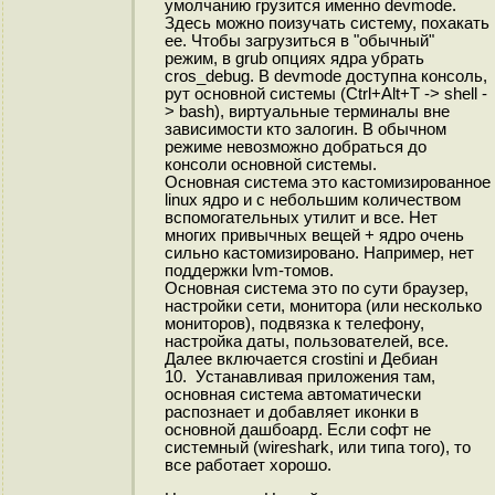
умолчанию грузится именно devmode.
Здесь можно поизучать систему, похакать
ее. Чтобы загрузиться в "обычный"
режим, в grub опциях ядра убрать
cros_debug. В devmode доступна консоль,
рут основной системы (Ctrl+Alt+T -> shell -
> bash), виртуальные терминалы вне
зависимости кто залогин. В обычном
режиме невозможно добраться до
консоли основной системы.
Основная система это кастомизированное
linux ядро и с небольшим количеством
вспомогательных утилит и все. Нет
многих привычных вещей + ядро очень
сильно кастомизировано. Например, нет
поддержки lvm-томов.
Основная система это по сути браузер,
настройки сети, монитора (или несколько
мониторов), подвязка к телефону,
настройка даты, пользователей, все.
Далее включается crostini и Дебиан
10. Устанавливая приложения там,
основная система автоматически
распознает и добавляет иконки в
основной дашбоард. Если софт не
системный (wireshark, или типа того), то
все работает хорошо.