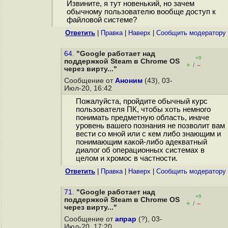
Извините, я тут новенький, но зачем
обычному пользователю вообще доступ к
файловой системе?
Ответить
|
Правка
|
Наверх
|
Cообщить модератору
64.
"Google работает над
+9
поддержкой Steam в Chrome OS
+
–
/
через вирту..."
Сообщение от
Аноним
(43), 03-
Июл-20, 16:42
Пожалуйста, пройдите обычный курс
пользователя ПК, чтобы хоть немного
понимать предметную область, иначе
уровень вашего познания не позволит вам
вести со мной или с кем либо знающим и
понимающим какой-либо адекватный
диалог об операционных системах в
целом и хромос в частности.
Ответить
|
Правка
|
Наверх
|
Cообщить модератору
71.
"Google работает над
+9
поддержкой Steam в Chrome OS
+
–
/
через вирту..."
Сообщение от
апрар
(?), 03-
Июл-20, 17:20