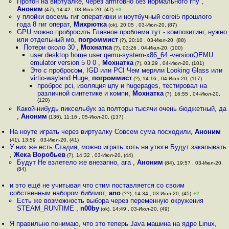
Протон на виртуалке, через armговно без нормального гпу
,
Аноним
(47), 14:42 , 03-Июл-20, (47)
+3
у плойки восемь гиг оперативки и ноутбучный corei5 прошлого
года 8 гиг операт
,
Михрютка
(ok), 20:05 , 03-Июл-20, (87)
GPU можно пробросить Главное проблема тут - композитинг, нужно
или отдельный мо
,
погроммист
(?), 20:10 , 03-Июл-20, (88)
Потери около 30
,
Мохнатка
(?), 03:26 , 04-Июл-20, (100)
user desktop home user qemu-system-x86_64 -versionQEMU
emulator version 5 0 0
,
Мохнатка
(?), 03:29 , 04-Июл-20, (101)
Это с пробросом, IGD или PCI Чем меряли Looking Glass или
virtio-wayland Huge
,
погроммист
(?), 14:16 , 04-Июл-20, (117)
проброс pci, изоляция цпу и hugepages, тестировал на
различной синтетике и компи
,
Мохнатка
(?), 16:55 , 04-Июл-20,
(120)
Какой-нибудь пиксельбук за полторы тысячи очень бюджетный, да
,
Аноним
(136), 11:16 , 05-Июл-20, (137)
На ноуте играть через виртуалку Совсем сума посходили
,
Аноним
(41), 13:59 , 03-Июл-20, (41)
У них же есть Стадия, можно играть хоть на утюге Будут закапывать
,
Жека Воробьев
(?), 14:32 , 03-Июл-20, (44)
Будут Не взлетело же внезапно, ага
,
Аноним
(84), 19:57 , 03-Июл-20,
(84)
и это ещё не учитывая что стим поставляется со своим
собственным набором библиот
,
ano
(??), 14:34 , 03-Июл-20, (45)
+2
Есть же возможность выбора через переменную окружения
STEAM_RUNTIME
,
n00by
(ok), 14:49 , 03-Июл-20, (49)
Я правильно понимаю, что это теперь Java машина на ядре Linux,