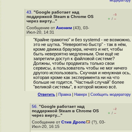
модератору
43.
"Google работает над
–5
поддержкой Steam в Chrome OS
+
–
/
через вирту..."
Сообщение от
Аноним
(43), 03-
Июл-20, 14:31
"Крайне грамотно" и без systemd - не возможно,
это не шутка. "Невероятно быстр" - так в нём,
кроме движка браузера, нечего и нет, чтобы
быть невероятно медленным. Они ещё не
запретили доступ к файловой системе?
Должны, чтобы продвигать только свои
сервисы, а пользователь чтобы не мог ничего
другого использовать. Скучная и ненужная ось,
которая кроме как эксперимента ни на что
больше не годится. "Частный случай" более
"великой системы", в которой можно всё.
Ответить
|
Правка
|
Наверх
|
Cообщить модератору
56.
"Google работает над
–2
поддержкой Steam в Chrome OS
+
–
/
через вирту..."
Сообщение от
Стив Дропс
(?), 03-
Июл-20, 16:15