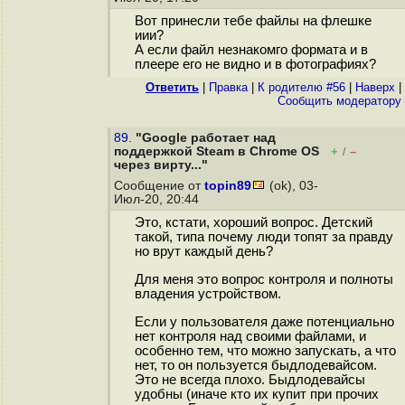
Вот принесли тебе файлы на флешке
иии?
А если файл незнакомго формата и в
плеере его не видно и в фотографиях?
Ответить
|
Правка
|
К родителю #56
|
Наверх
|
Cообщить модератору
89.
"Google работает над
поддержкой Steam в Chrome OS
+
–
/
через вирту..."
Сообщение от
topin89
(ok), 03-
Июл-20, 20:44
Это, кстати, хороший вопрос. Детский
такой, типа почему люди топят за правду
но врут каждый день?
Для меня это вопрос контроля и полноты
владения устройством.
Если у пользователя даже потенциально
нет контроля над своими файлами, и
особенно тем, что можно запускать, а что
нет, то он пользуется быдлодевайсом.
Это не всегда плохо. Быдлодевайсы
удобны (иначе кто их купит при прочих