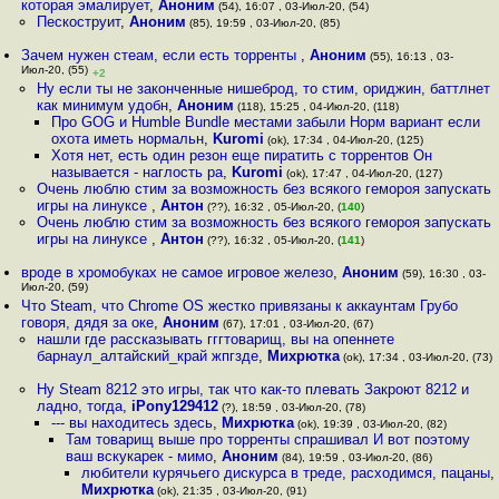
которая эмалирует
,
Аноним
(54), 16:07 , 03-Июл-20, (54)
Пескоструит
,
Аноним
(85), 19:59 , 03-Июл-20, (85)
Зачем нужен стеам, если есть торренты
,
Аноним
(55), 16:13 , 03-
Июл-20, (55)
+2
Ну если ты не законченные нишеброд, то стим, ориджин, баттлнет
как минимум удобн
,
Аноним
(118), 15:25 , 04-Июл-20, (118)
Про GOG и Humble Bundle местами забыли Норм вариант если
охота иметь нормальн
,
Kuromi
(ok), 17:34 , 04-Июл-20, (125)
Хотя нет, есть один резон еще пиратить с торрентов Он
называется - наглость ра
,
Kuromi
(ok), 17:47 , 04-Июл-20, (127)
Очень люблю стим за возможность без всякого гемороя запускать
игры на линуксе
,
Антон
(??), 16:32 , 05-Июл-20, (
140
)
Очень люблю стим за возможность без всякого гемороя запускать
игры на линуксе
,
Антон
(??), 16:32 , 05-Июл-20, (
141
)
вроде в хромобуках не самое игровое железо
,
Аноним
(59), 16:30 , 03-
Июл-20, (59)
Что Steam, что Chrome OS жестко привязаны к аккаунтам Грубо
говоря, дядя за оке
,
Аноним
(67), 17:01 , 03-Июл-20, (67)
нашли где рассказывать гггтоварищ, вы на опеннете
барнаул_алтайский_край жпгзде
,
Михрютка
(ok), 17:34 , 03-Июл-20, (73)
Ну Steam 8212 это игры, так что как-то плевать Закроют 8212 и
ладно, тогда
,
iPony129412
(?), 18:59 , 03-Июл-20, (78)
--- вы находитесь здесь
,
Михрютка
(ok), 19:39 , 03-Июл-20, (82)
Там товарищ выше про торренты спрашивал И вот поэтому
ваш вскукарек - мимо
,
Аноним
(84), 19:59 , 03-Июл-20, (86)
любители курячьего дискурса в треде, расходимся, пацаны
,
Михрютка
(ok), 21:35 , 03-Июл-20, (91)