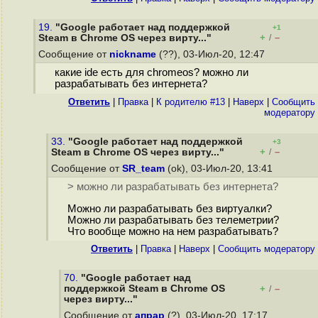
19.
"Google работает над поддержкой
+1
+
–
Steam в Chrome OS через вирту..."
/
Сообщение от
nickname
(??), 03-Июл-20, 12:47
какие ide есть для chromeos? можно ли
разрабатывать без интернета?
Ответить
|
Правка
|
К родителю #13
|
Наверх
|
Cообщить
модератору
33.
"Google работает над поддержкой
+3
+
–
Steam в Chrome OS через вирту..."
/
Сообщение от
SR_team
(ok), 03-Июл-20, 13:41
> можно ли разрабатывать без интернета?
Можно ли разрабатывать без виртуалки?
Можно ли разрабатывать без телеметрии?
Что вообще можно на нем разрабатывать?
Ответить
|
Правка
|
Наверх
|
Cообщить модератору
70.
"Google работает над
поддержкой Steam в Chrome OS
+
–
/
через вирту..."
Сообщение от
апрар
(?), 03-Июл-20, 17:17