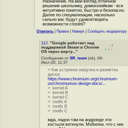
Назначение. На мой взгляд отличное
решение школьнику, домохозяйкам - все
интуитивно понятно, быстро и безопасно.
Далее по специализации, насколько
сильно вас будут удовлетворять
возможности crostini?
Ответить
|
Правка
|
Наверх
|
Cообщить модератору
112.
"Google работает над
–1
поддержкой Steam в Chrome
+
–
/
OS через вирту..."
Сообщение от
SR_team
(ok), 04-
Июл-20, 11:37
> Как устроена загрузка и разметка
диска:
https://www.chromium.org/chromium-
os/chromiumos-design-docs/...
> kernel A
> kernel B
> kernel C
> rootfs A
> rootfs B
> rootfs C
мда, ладно там на андроеде эти
костыли воткнули. Мобилки, что с них