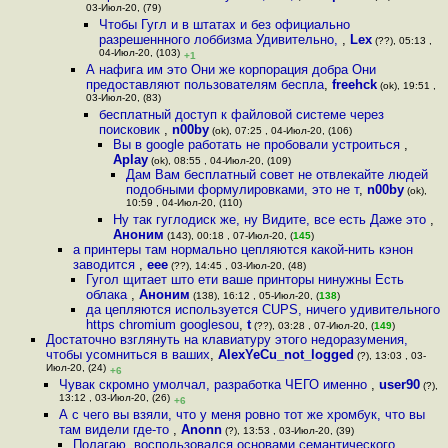
03-Июл-20, (79)
Чтобы Гугл и в штатах и без официально
разрешеннного лоббизма Удивительно,
,
Lex
(??), 05:13 ,
04-Июл-20, (103)
+1
А нафига им это Они же корпорация добра Они
предоставляют пользователям беспла
,
freehck
(ok), 19:51 ,
03-Июл-20, (83)
бесплатный доступ к файловой системе через
поисковик
,
n00by
(ok), 07:25 , 04-Июл-20, (106)
Вы в google работать не пробовали устроиться
,
Aplay
(ok), 08:55 , 04-Июл-20, (109)
Дам Вам бесплатный совет не отвлекайте людей
подобными формулировками, это не т
,
n00by
(ok),
10:59 , 04-Июл-20, (110)
Ну так гуглодиск же, ну Видите, все есть Даже это
,
Аноним
(143), 00:18 , 07-Июл-20, (
145
)
а принтеры там нормально цепляются какой-нить кэнон
заводится
,
eee
(??), 14:45 , 03-Июл-20, (48)
Гугол щитает што ети ваше принторы нинужны Есть
облака
,
Аноним
(138), 16:12 , 05-Июл-20, (
138
)
да цепляются используется CUPS, ничего удивительного
https chromium googlesou
,
t
(??), 03:28 , 07-Июл-20, (
149
)
Достаточно взглянуть на клавиатуру этого недоразумения,
чтобы усомниться в ваших
,
AlexYeCu_not_logged
(?), 13:03 , 03-
Июл-20, (24)
+6
Чувак скромно умолчал, разработка ЧЕГО именно
,
user90
(?),
13:12 , 03-Июл-20, (26)
+6
А с чего вы взяли, что у меня ровно тот же хромбук, что вы
там видели где-то
,
Anonn
(?), 13:53 , 03-Июл-20, (39)
Полагаю, воспользовался основами семантического