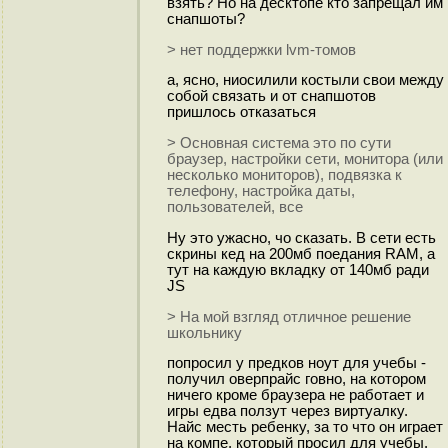
взять? Но на десктопе кто запрещал им
снапшоты?
> нет поддержки lvm-томов
а, ясно, ниосилили костыли свои между
собой связать и от снапшотов
пришлось отказаться
> Основная система это по сути
браузер, настройки сети, монитора (или
несколько мониторов), подвязка к
телефону, настройка даты,
пользователей, все
Ну это ужасно, чо сказать. В сети есть
скрины кед на 200мб поедания RAM, а
тут на каждую вкладку от 140мб ради
JS
> На мой взгляд отличное решение
школьнику
попросил у предков ноут для учебы -
получил оверпрайс говно, на котором
ничего кроме браузера не работает и
игры едва ползут через виртуалку.
Найс месть ребенку, за то что он играет
на компе, который просил для учебы.