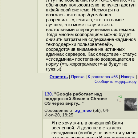
Я тут не новенький, но я тоже считаю, что
обычному пользователю не нужен доступ
к файловой системе. Несмотря на
возгласы «что царь/гугел/аппл
разрешил…», считаю, что это самое
лучшее, что может случиться с
настольными операционными системами.
Тогда многим корпорациям можно будет
снизить затраты на содержание «админов
техподдержки пользователей»,
сосредоточив внимание на истинных
админах серверов. Как следствие - статус
«сисадмина» постепенно возвращается в
норму («тыжпрограммист»-ы будут не
нужны).
Ответить
|
Правка
|
К родителю #56
|
Наверх
|
Cообщить модератору
130.
"Google работает над
+2
поддержкой Steam в Chrome
+
–
/
OS через вирту..."
Сообщение от
zg_nico
(ok), 04-
Июл-20, 18:25
Я не хочу жить в описанной Вами
вселенной. И дело не в статусах
сисадминов (вообще не вяжется у меня
в голове приведенная Вами логическая