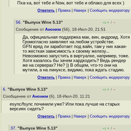
Пха-ха, вот тебе и Now, вот тебе и облако для всех )
Ответить
|
Правка
|
Наверх
|
Cообщить модератору
56.
"Выпуск Wine 5.13"
+
–
/
+2
Сообщение от
Аноним
(56), 18-Июл-20, 21:51
Да, официальная поддержка мак, вин, андроид. Хотя
Громогласно заявляют на любом устройстве.
GFN вряд ли заработает под вайн, там у них какая-
то жесткая зависимость к своему железу...
Невозможно запустить в виртуалке, например, тоже.
Хотя казалось бы зачем хардкодить? Ведь рендер
же на серверах? Не? )) В общем, что-то они на
мутили, а на линуксе, видимо, пока ждать стадию.
Ответить
|
Правка
|
Наверх
|
Cообщить модератору
6.
"Выпуск Wine 5.13"
+
–
/
+1
Сообщение от
Аноним
(6), 18-Июл-20, 11:21
esync/fsync починили уже? Или пока лучше на старых
версиях сидеть?
Ответить
|
Правка
|
Наверх
|
Cообщить модератору
37.
"Выпуск Wine 5.13"
+
–
/
+1