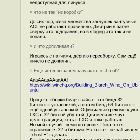
недоступная для линукса.
> что не так "из коробки"
До сих пор, из-за множества заглушек вантузные
ACL не работают правильно. Дмитрий в патче
сверху это подправил, но в staging это так и не
попало.
> и что допиливали?
Играюсь с патчами, дёргаю пересборку. Сам ещё
ничего не допилил.
> Еще интесно зачем запускать в chroot?
АааААааААааАА!
https://wiki.winehq.org/Building_Biarch_Wine_On_Ub
untu
Процесс сборки биарч-вайна - это билд 32-
битного с установкой, а потом билд 64-битного с
ещё одной установкой. Официально рекомендуют
LXC с 32-битной убунтой. Для меня же чрут -
дело традиции, хоть с LXC я тоже работал.
Но мой случай - немного проще. Пока-что я
ограничился 32-я битами. На хосте - не забываем
"xhost +" сделать.
Кстати, вспомните новость о том, как каноникал