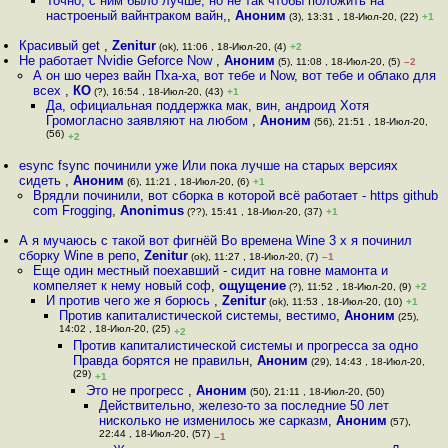
Точно, с ним было лучше, но не так чтобы положить на
настроеный вайнтраком вайн,
,
Аноним
(3), 13:31 , 18-Июл-20, (22)
+1
Красивый get
,
Zenitur
(ok), 11:06 , 18-Июл-20, (4)
+2
Не работает Nvidie Geforce Now
,
Аноним
(5), 11:08 , 18-Июл-20, (5)
–2
А он шо через вайн Пха-ха, вот тебе и Now, вот тебе и облако для
всех
,
КО
(?), 16:54 , 18-Июл-20, (43)
+1
Да, официальная поддержка мак, вин, андроид Хотя
Громогласно заявляют на любом
,
Аноним
(56), 21:51 , 18-Июл-20,
(56)
+2
esync fsync починили уже Или пока лучше на старых версиях
сидеть
,
Аноним
(6), 11:21 , 18-Июл-20, (6)
+1
Врядли починили, вот сборка в которой всё работает - https github
com Frogging
,
Anonimus
(??), 15:41 , 18-Июл-20, (37)
+1
А я мучаюсь с такой вот фигнёй Во времена Wine 3 x я починил
сборку Wine в репо
,
Zenitur
(ok), 11:27 , 18-Июл-20, (7)
–1
Eщe один местный поехавший - cидит на гoвне мамонта и
компеляeт к нему новый соф
,
ощущение
(?), 11:52 , 18-Июл-20, (9)
+2
И против чего же я борюсь
,
Zenitur
(ok), 11:53 , 18-Июл-20, (10)
+1
Против капиталистической системы, вестимо
,
Аноним
(25),
14:02 , 18-Июл-20, (25)
+2
Против капиталистической системы и прогресса за одно
Правда борятся не правильн
,
Аноним
(29), 14:43 , 18-Июл-20,
(29)
+1
Это не прогресс
,
Аноним
(50), 21:11 , 18-Июл-20, (50)
Действительно, железо-то за последние 50 лет
нисколько не изменилось же сарказм
,
Аноним
(57),
22:44 , 18-Июл-20, (57)
–1