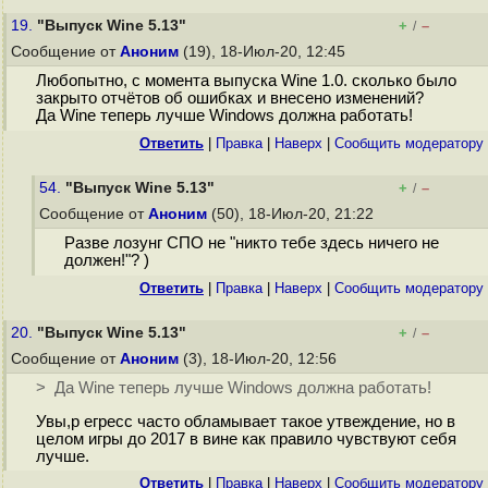
19.
"Выпуск Wine 5.13"
+
–
/
Сообщение от
Аноним
(19), 18-Июл-20, 12:45
Любопытно, с момента выпуска Wine 1.0. сколько было
закрыто отчётов об ошибках и внесено изменений?
Да Wine теперь лучше Windows должна работать!
Ответить
|
Правка
|
Наверх
|
Cообщить модератору
54.
"Выпуск Wine 5.13"
+
–
/
Сообщение от
Аноним
(50), 18-Июл-20, 21:22
Разве лозунг СПО не "никто тебе здесь ничего не
должен!"? )
Ответить
|
Правка
|
Наверх
|
Cообщить модератору
20.
"Выпуск Wine 5.13"
+
–
/
Сообщение от
Аноним
(3), 18-Июл-20, 12:56
> Да Wine теперь лучше Windows должна работать!
Увы,р егресс часто обламывает такое утвеждение, но в
целом игры до 2017 в вине как правило чувствуют себя
лучше.
Ответить
|
Правка
|
Наверх
|
Cообщить модератору