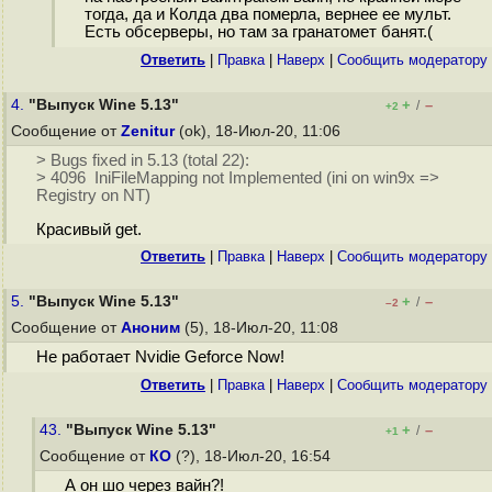
тогда, да и Колда два померла, вернее ее мульт.
Есть обсерверы, но там за гранатомет банят.(
Ответить
|
Правка
|
Наверх
|
Cообщить модератору
4.
"Выпуск Wine 5.13"
+
–
/
+2
Сообщение от
Zenitur
(ok), 18-Июл-20, 11:06
> Bugs fixed in 5.13 (total 22):
> 4096 IniFileMapping not Implemented (ini on win9x =>
Registry on NT)
Красивый get.
Ответить
|
Правка
|
Наверх
|
Cообщить модератору
5.
"Выпуск Wine 5.13"
+
–
/
–2
Сообщение от
Аноним
(5), 18-Июл-20, 11:08
Не работает Nvidie Geforce Now!
Ответить
|
Правка
|
Наверх
|
Cообщить модератору
43.
"Выпуск Wine 5.13"
+
–
/
+1
Сообщение от
КО
(?), 18-Июл-20, 16:54
А он шо через вайн?!