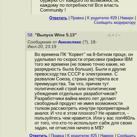
буржую! От каждого по возможности,
каждому по потребности! Вся власть
Community !
Ответить
|
Правка
|
К родителю #29
|
Наверх
|
Cообщить модератору
58.
"Выпуск Wine 5.13"
+
–
/
+2
Сообщение от
Анонолекс
(?), 18-
Июл-20, 23:19
Во времена ПК "Корвет" на 8-битном проце, он
уделывал по скорости отрисовки графики IBM
того же времени (не помню точно какие, но
разрядность была больше). Были и другие
превосходства СССР в электронике. С
развалом Союза, страна растеряла все
преимущества. Так что, причем тут
политический строй или политические
убеждения отдельных разработчиков?
Разработчики вайна много лет делают
свободный продукт не имея возможности
толком рассмотреть изнутри проприетарный
аналог. И что в этом плохого? Не нравится, -
пользуйтесь чем нравится. Или у вас поп460ль
от того, что кто-то использует сабж для своих
задач, не отчисляя ничего в M$?
Ответить
|
Правка
|
К родителю #25
|
Наверх
|
Cообщить