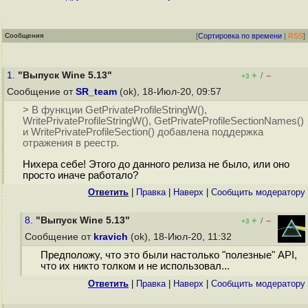
Сообщения
[
Сортировка по времени
|
RSS
]
1.
"Выпуск Wine 5.13"
+
–
/
+3
Сообщение от
SR_team
(ok), 18-Июл-20, 09:57
> В функции GetPrivateProfileStringW(),
WritePrivateProfileStringW(), GetPrivateProfileSectionNames()
и WritePrivateProfileSection() добавлена поддержка
отражения в реестр.
Нихера себе! Этого до данного релиза не было, или оно
просто иначе работало?
Ответить
|
Правка
|
Наверх
|
Cообщить модератору
8.
"Выпуск Wine 5.13"
+
–
/
+3
Сообщение от
kravich
(ok), 18-Июл-20, 11:32
Предположу, что это были настолько "полезные" API,
что их никто толком и не использовал...
Ответить
|
Правка
|
Наверх
|
Cообщить модератору