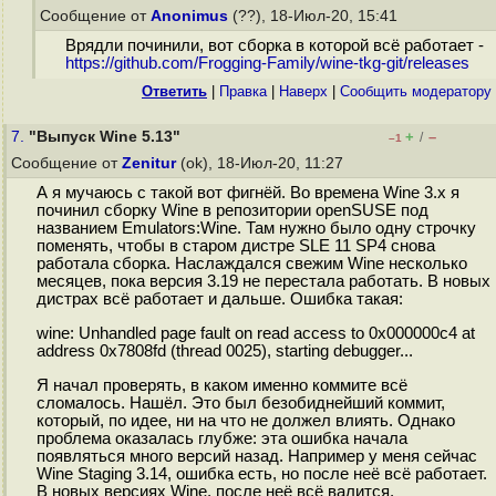
Сообщение от
Anonimus
(??), 18-Июл-20, 15:41
Врядли починили, вот сборка в которой всё работает -
https://github.com/Frogging-Family/wine-tkg-git/releases
Ответить
|
Правка
|
Наверх
|
Cообщить модератору
7.
"Выпуск Wine 5.13"
+
–
/
–1
Сообщение от
Zenitur
(ok), 18-Июл-20, 11:27
А я мучаюсь с такой вот фигнёй. Во времена Wine 3.x я
починил сборку Wine в репозитории openSUSE под
названием Emulators:Wine. Там нужно было одну строчку
поменять, чтобы в старом дистре SLE 11 SP4 снова
работала сборка. Наслаждался свежим Wine несколько
месяцев, пока версия 3.19 не перестала работать. В новых
дистрах всё работает и дальше. Ошибка такая:
wine: Unhandled page fault on read access to 0x000000c4 at
address 0x7808fd (thread 0025), starting debugger...
Я начал проверять, в каком именно коммите всё
сломалось. Нашёл. Это был безобиднейший коммит,
который, по идее, ни на что не должел влиять. Однако
проблема оказалась глубже: эта ошибка начала
появляться много версий назад. Например у меня сейчас
Wine Staging 3.14, ошибка есть, но после неё всё работает.
В новых версиях Wine, после неё всё валится.