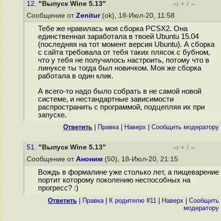
12.
"Выпуск Wine 5.13"
+
–
/
+1
Сообщение от
Zenitur
(ok), 18-Июл-20, 11:58
Тебе же нравилась моя сборка PCSX2. Она
единственная заработала в твоей Ubuntu 15.04
(последняя на тот момент версия Ubuntu). А сборка
с сайта требовала от тебя таких плясок с бубном,
что у тебя не получилось настроить, потому что в
линуксе ты тогда был новичком. Моя же сборка
работала в один клик.
А всего-то надо было собрать в не самой новой
системе, и нестандартные зависимости
распространить с программой, подцепляя их при
запуске.
Ответить
|
Правка
|
Наверх
|
Cообщить модератору
51.
"Выпуск Wine 5.13"
+
–
/
+1
Сообщение от
Аноним
(50), 18-Июл-20, 21:15
Вождь в формалине уже столько лет, а пищеварение
портит которому поколению неспособных на
прогресс? :)
Ответить
|
Правка
|
К родителю #11
|
Наверх
|
Cообщить
модератору