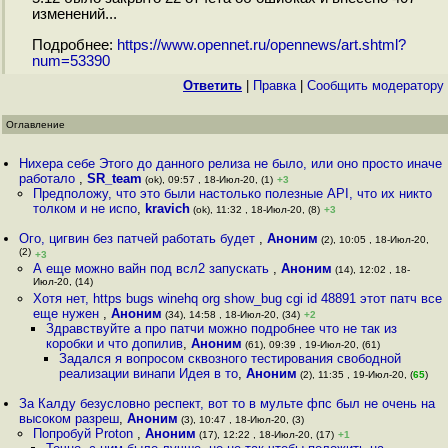
изменений...
Подробнее:
https://www.opennet.ru/opennews/art.shtml?
num=53390
Ответить
|
Правка
|
Cообщить модератору
Оглавление
Нихера себе Этого до данного релиза не было, или оно просто иначе
работало
,
SR_team
(ok), 09:57 , 18-Июл-20, (1)
+3
Предположу, что это были настолько полезные API, что их никто
толком и не испо
,
kravich
(ok), 11:32 , 18-Июл-20, (8)
+3
Ого, цигвин без патчей работать будет
,
Аноним
(2), 10:05 , 18-Июл-20,
(2)
+3
А еще можно вайн под всл2 запускать
,
Аноним
(14), 12:02 , 18-
Июл-20, (14)
Хотя нет, https bugs winehq org show_bug cgi id 48891 этот патч все
еще нужен
,
Аноним
(34), 14:58 , 18-Июл-20, (34)
+2
Здравствуйте а про патчи можно подробнее что не так из
коробки и что допилив
,
Аноним
(61), 09:39 , 19-Июл-20, (61)
Задался я вопросом сквозного тестирования свободной
реализации винапи Идея в то
,
Аноним
(2), 11:35 , 19-Июл-20, (
65
)
За Калду безусловно респект, вот то в мульте фпс был не очень на
высоком разреш
,
Аноним
(3), 10:47 , 18-Июл-20, (3)
Попробуй Proton
,
Аноним
(17), 12:22 , 18-Июл-20, (17)
+1