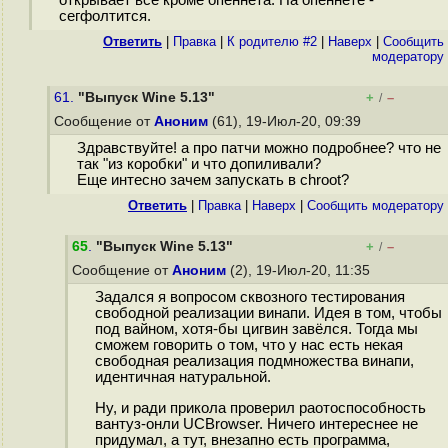
открывает все кроме опеннета. На опеннете -
сегфолтится.
Ответить
|
Правка
|
К родителю #2
|
Наверх
|
Cообщить
модератору
61.
"Выпуск Wine 5.13"
+
–
/
Сообщение от
Аноним
(61), 19-Июл-20, 09:39
Здравствуйте! а про патчи можно подробнее? что не
так "из коробки" и что допиливали?
Еще интесно зачем запускать в chroot?
Ответить
|
Правка
|
Наверх
|
Cообщить модератору
65
.
"Выпуск Wine 5.13"
+
–
/
Сообщение от
Аноним
(2), 19-Июл-20, 11:35
Задался я вопросом сквозного тестирования
свободной реализации винапи. Идея в том, чтобы
под вайном, хотя-бы цигвин завёлся. Тогда мы
сможем говорить о том, что у нас есть некая
свободная реализация подмножества винапи,
идентичная натуральной.
Ну, и ради прикола проверил раотоспособность
вантуз-онли UCBrowser. Ничего интереснее не
придумал, а тут, внезапно есть программа,