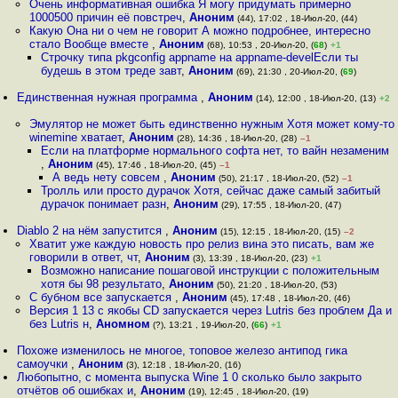
Очень информативная ошибка Я могу придумать примерно
1000500 причин её повстреч
,
Аноним
(44), 17:02 , 18-Июл-20, (44)
Какую Она ни о чем не говорит А можно подробнее, интересно
стало Вообще вместе
,
Аноним
(68), 10:53 , 20-Июл-20, (
68
)
+1
Строчку типа pkgconfig appname на appname-develЕсли ты
будешь в этом треде завт
,
Аноним
(69), 21:30 , 20-Июл-20, (
69
)
Единственная нужная программа
,
Аноним
(14), 12:00 , 18-Июл-20, (13)
+2
Эмулятор не может быть единственно нужным Хотя может кому-то
winemine хватает
,
Аноним
(28), 14:36 , 18-Июл-20, (28)
–1
Если на платформе нормального софта нет, то вайн незаменим
,
Аноним
(45), 17:46 , 18-Июл-20, (45)
–1
А ведь нету совсем
,
Аноним
(50), 21:17 , 18-Июл-20, (52)
–1
Тролль или просто дурачок Хотя, сейчас даже самый забитый
дурачок понимает разн
,
Аноним
(29), 17:55 , 18-Июл-20, (47)
Diablo 2 на нём запустится
,
Аноним
(15), 12:15 , 18-Июл-20, (15)
–2
Хватит уже каждую новость про релиз вина это писать, вам же
говорили в ответ, чт
,
Аноним
(3), 13:39 , 18-Июл-20, (23)
+1
Возможно написание пошаговой инструкции с положительным
хотя бы 98 результато
,
Аноним
(50), 21:20 , 18-Июл-20, (53)
С бубном все запускается
,
Аноним
(45), 17:48 , 18-Июл-20, (46)
Версия 1 13 с якобы CD запускается через Lutris без проблем Да и
без Lutris н
,
Аномном
(?), 13:21 , 19-Июл-20, (
66
)
+1
Похоже изменилось не многое, топовое железо антипод гика
самоучки
,
Аноним
(3), 12:18 , 18-Июл-20, (16)
Любопытно, с момента выпуска Wine 1 0 сколько было закрыто
отчётов об ошибках и
,
Аноним
(19), 12:45 , 18-Июл-20, (19)