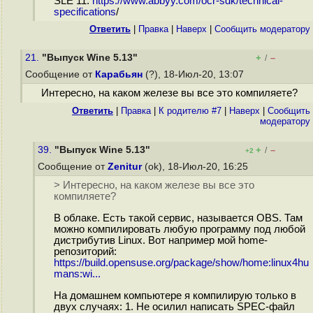
SLE 11:
https://www.abbyy.com/ocr-sdk/technical-
specifications
/
Ответить
|
Правка
|
Наверх
|
Cообщить модератору
21.
"Выпуск Wine 5.13"
+
–
/
Сообщение от
Карабьян
(?), 18-Июл-20, 13:07
Интересно, на каком железе вы все это компиляете?
Ответить
|
Правка
|
К родителю #7
|
Наверх
|
Cообщить
модератору
39.
"Выпуск Wine 5.13"
+
–
/
+2
Сообщение от
Zenitur
(ok), 18-Июл-20, 16:25
> Интересно, на каком железе вы все это
компиляете?
В облаке. Есть такой сервис, называется OBS. Там
можно компилировать любую программу под любой
дистрибутив Linux. Вот например мой home-
репозиторий:
https://build.opensuse.org/package/show/home:linux4hu
mans:wi...
На домашнем компьютере я компилирую только в
двух случаях: 1. Не осилил написать SPEC-файл