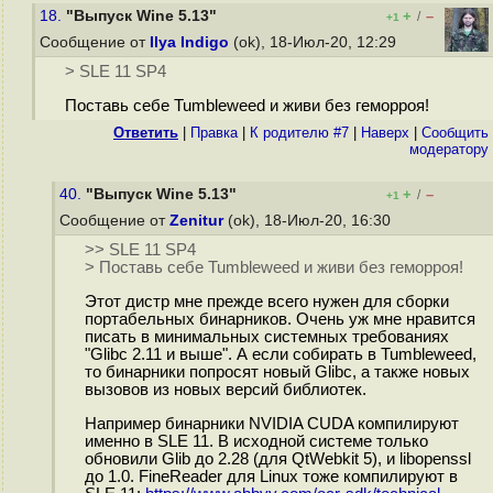
18.
"Выпуск Wine 5.13"
+
–
/
+1
Сообщение от
Ilya Indigo
(ok), 18-Июл-20, 12:29
> SLE 11 SP4
Поставь себе Tumbleweed и живи без геморроя!
Ответить
|
Правка
|
К родителю #7
|
Наверх
|
Cообщить
модератору
40.
"Выпуск Wine 5.13"
+
–
/
+1
Сообщение от
Zenitur
(ok), 18-Июл-20, 16:30
>> SLE 11 SP4
> Поставь себе Tumbleweed и живи без геморроя!
Этот дистр мне прежде всего нужен для сборки
портабельных бинарников. Очень уж мне нравится
писать в минимальных системных требованиях
"Glibc 2.11 и выше". А если собирать в Tumbleweed,
то бинарники попросят новый Glibc, а также новых
вызовов из новых версий библиотек.
Например бинарники NVIDIA CUDA компилируют
именно в SLE 11. В исходной системе только
обновили Glib до 2.28 (для QtWebkit 5), и libopenssl
до 1.0. FineReader для Linux тоже компилируют в