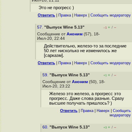
Июл-20, 21:11
Это не прогресс )
Ответить
|
Правка
|
Наверх
|
Cообщить модератору
57.
"Выпуск Wine 5.13"
+
–
/
–1
Сообщение от
Аноним
(57), 18-
Июл-20, 22:44
Действительно, железо-то за последние
50 лет нисколько не изменилось же
[сарказм].
Ответить
|
Правка
|
Наверх
|
Cообщить модератору
59.
"Выпуск Wine 5.13"
+
–
/
+1
Сообщение от
Аноним
(50), 18-
Июл-20, 23:22
Железо это железо, а прогресс это
прогресс. Даже слова разные. Сразу
высшее получать пришлось? )
Ответить
|
Правка
|
Наверх
|
Cообщить
модератору
60.
"Выпуск Wine 5.13"
+
–
/
+3