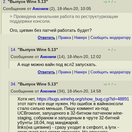
2.
"Выпуск Wine 5.13"
+
–
/
+3
Сообщение от
Аноним
(2), 18-Июл-20, 10:05
> Проведена начальная работа по реструктуризации
поддержки консоли.
Ого, цигвин без патчей работать будет?
Ответить
|
Правка
|
Наверх
|
Cообщить модератору
14.
"Выпуск Wine 5.13"
+
–
/
Сообщение от
Аноним
(14), 18-Июл-20, 12:02
А еще можно вайн под всл2 запускать.
Ответить
|
Правка
|
Наверх
|
Cообщить модератору
34.
"Выпуск Wine 5.13"
+
–
/
+2
Сообщение от
Аноним
(34), 18-Июл-20, 14:58
Хотя нет,
https://bugs.winehq.org/show_bug.cgi?id=48891
этот патч все еще нужен. Но ошибок в вайнконсоли
стало сильно меньше. Пишу коммент из-под
UCBrowser, запущеного в 32-битном патченом wine-
staging, собраном и запущеным в чруте 32-битной
убунты 18.04, под манджарой.
links(на цигвине) - сразу уходит в сегфолт, а lynx -