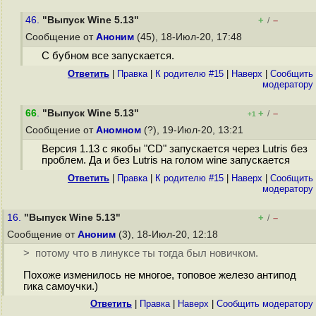
46.
"Выпуск Wine 5.13"
+
–
/
Сообщение от
Аноним
(45), 18-Июл-20, 17:48
С бубном все запускается.
Ответить
|
Правка
|
К родителю #15
|
Наверх
|
Cообщить
модератору
66
.
"Выпуск Wine 5.13"
+
–
/
+1
Сообщение от
Аномном
(?), 19-Июл-20, 13:21
Версия 1.13 с якобы "CD" запускается через Lutris без
проблем. Да и без Lutris на голом wine запускается
Ответить
|
Правка
|
К родителю #15
|
Наверх
|
Cообщить
модератору
16.
"Выпуск Wine 5.13"
+
–
/
Сообщение от
Аноним
(3), 18-Июл-20, 12:18
> потому что в линуксе ты тогда был новичком.
Похоже изменилось не многое, топовое железо антипод
гика самоучки.)
Ответить
|
Правка
|
Наверх
|
Cообщить модератору