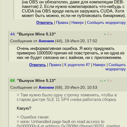
(на OBS он обязателен, даже для компиляции DEB-
пакетов) 2. Если нужно компилировать что-нибудь с
CUDA (на OBS вроде нельзя загружать CUDA. Хотя
может быть можно, если не публиковать бинарники).
Ответить
|
Правка
|
Наверх
|
Cообщить модератору
44.
"Выпуск Wine 5.13"
+
–
/
Сообщение от
Аноним
(44), 18-Июл-20, 17:02
Очень информативная ошибка. Я могу придумать
примерно 1000500 причин её повстречать, и ни одна из
них не будет связана ни с вайном, ни с приложением.
Ответить
|
Правка
|
К родителю #7
|
Наверх
|
Cообщить
модератору
68
.
"Выпуск Wine 5.13"
+
–
/
+1
Сообщение от
Аноним
(68), 20-Июл-20, 10:53
> Там нужно было одну строчку поменять, чтобы в
старом дистре SLE 11 SP4 снова работала сборка.
Какую?
> Ошибка такая:
> wine: Unhandled page fault on read access to
0x000000c4 at address 0x7808fd (thread 0025), starting