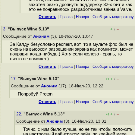
захотел резко дропнуть поддержку 32-х бит и как
это не понравилось разработчикам вайна и Valve.
Ответить
|
Правка
|
Наверх
|
Cообщить модератору
3.
"Выпуск Wine 5.13"
+
–
/
Сообщение от
Аноним
(3), 18-Июл-20, 10:47
За Калду безусловно респект, вот то в мульте фпс был не
очень на высоком разрешении экрана как помнится, может
поправят когда-нибудь.) Хотя если железо - срань, то
ничто не поможет.)
Ответить
|
Правка
|
Наверх
|
Cообщить модератору
17.
"Выпуск Wine 5.13"
+
–
/
+1
Сообщение от
Аноним
(17), 18-Июл-20, 12:22
Попробуй Proton.
Ответить
|
Правка
|
Наверх
|
Cообщить модератору
22.
"Выпуск Wine 5.13"
+
–
/
+1
Сообщение от
Аноним
(3), 18-Июл-20, 13:31
Точно, с ним было лучше, но не так чтобы положить
на настроеный вайнтраком вайн, по крайней мере