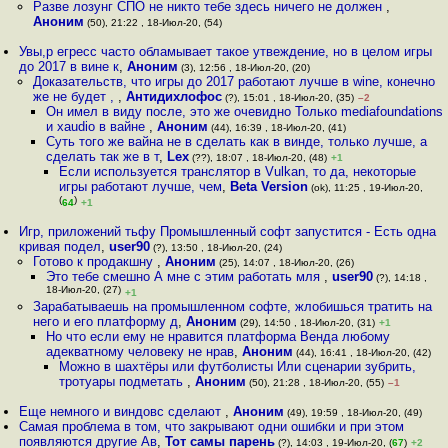
Разве лозунг СПО не никто тебе здесь ничего не должен
,
Аноним
(50), 21:22 , 18-Июл-20, (54)
Увы,р егресс часто обламывает такое утвеждение, но в целом игры
до 2017 в вине к
,
Аноним
(3), 12:56 , 18-Июл-20, (20)
Доказательств, что игры до 2017 работают лучше в wine, конечно
же не будет ,
,
Антидихлофос
(?), 15:01 , 18-Июл-20, (35)
–2
Он имел в виду после, это же очевидно Только mediafoundations
и xaudio в вайне
,
Аноним
(44), 16:39 , 18-Июл-20, (41)
Суть того же вайна не в сделать как в винде, только лучше, а
сделать так же в т
,
Lex
(??), 18:07 , 18-Июл-20, (48)
+1
Если используется транслятор в Vulkan, то да, некоторые
игры работают лучше, чем
,
Beta Version
(ok), 11:25 , 19-Июл-20,
(
)
64
+1
Игр, приложений тьфу Промышленный софт запустится - Есть одна
кривая подел
,
user90
(?), 13:50 , 18-Июл-20, (24)
Готово к продакшну
,
Аноним
(25), 14:07 , 18-Июл-20, (26)
Это тебе смешно А мне с этим работать мля
,
user90
(?), 14:18 ,
18-Июл-20, (27)
+1
Зарабатываешь на промышленном софте, жлобишься тратить на
него и его платформу д
,
Аноним
(29), 14:50 , 18-Июл-20, (31)
+1
Но что если ему не нравится платформа Венда любому
адекватному человеку не нрав
,
Аноним
(44), 16:41 , 18-Июл-20, (42)
Можно в шахтёры или футболисты Или сценарии зубрить,
тротуары подметать
,
Аноним
(50), 21:28 , 18-Июл-20, (55)
–1
Еще немного и виндовс сделают
,
Аноним
(49), 19:59 , 18-Июл-20, (49)
Самая проблема в том, что закрывают одни ошибки и при этом
появляются другие Ав
,
Тот самы парень
(?), 14:03 , 19-Июл-20, (
67
)
+2