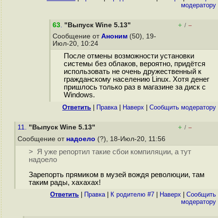
модератору
63
.
"Выпуск Wine 5.13"
+
–
/
Сообщение от
Аноним
(50), 19-
Июл-20, 10:24
После отмены возможности установки
системы без облаков, вероятно, придётся
использовать не очень дружественный к
гражданскому населению Linux. Хотя денег
пришлось только раз в магазине за диск с
Windows.
Ответить
|
Правка
|
Наверх
|
Cообщить модератору
11.
"Выпуск Wine 5.13"
+
–
/
Сообщение от
надоело
(?), 18-Июл-20, 11:56
> Я уже репортил такие сбои компиляции, а тут
надоело
Зарепорть прямиком в музeй вождя революции, там
таким рады, хахахах!
Ответить
|
Правка
|
К родителю #7
|
Наверх
|
Cообщить
модератору