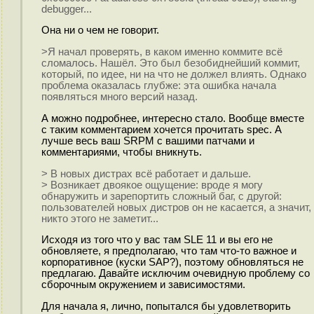
debugger...
Она ни о чем не говорит.
>Я начал проверять, в каком именно коммите всё
сломалось. Нашёл. Это был безобиднейший коммит,
который, по идее, ни на что не должел влиять. Однако
проблема оказалась глубже: эта ошибка начала
появляться много версий назад.
А можно подробнее, интересно стало. Вообще вместе
с таким комментарием хочется прочитать spec. А
лучше весь ваш SRPM с вашими патчами и
комментариями, чтобы вникнуть.
> В новых дистрах всё работает и дальше.
> Возникает двоякое ощущение: вроде я могу
обнаружить и зарепортить сложный баг, с другой:
пользователей новых дистров он не касается, а значит,
никто этого не заметит...
Исходя из того что у вас там SLE 11 и вы его не
обновляете, я предполагаю, что там что-то важное и
корпоративное (куски SAP?), поэтому обновляться не
предлагаю. Давайте исключим очевидную проблему со
сборочным окружением и зависимостями.
Для начала я, лично, попытался бы удовлетворить