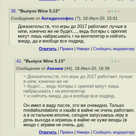
35.
"Выпуск Wine 5.13"
+
–
/
–2
Сообщение от
Антидихлофос
(?), 18-Июл-20, 15:01
Доказательств, что игры до 2017 работают лучше в
wine, конечно же не будет...., ведь ботяры с opennet
могут лишь набрасывать г на вентилятор и хейтить
винду, да и вообще все подряд.
Ответить
|
Правка
|
Наверх
|
Cообщить модератору
41.
"Выпуск Wine 5.13"
+
–
/
Сообщение от
Аноним
(44), 18-Июл-20, 16:39
> Доказательств, что игры до 2017 работают лучше
в wine, конечно же не
> будет...., ведь ботяры с opennet могут лишь
набрасывать г на вентилятор
> и хейтить винду, да и вообще все подряд.
Он имел в виду после, это же очевидно. Только
mediafoundations и xaudio в вайне не очень работают,
а в остальном вполне, сегодня запускаешь игру в
день выхода и играешь в вайне не хуже венды (в
венде с играми не очень, да).
Ответить
|
Правка
|
Наверх
|
Cообщить модератору