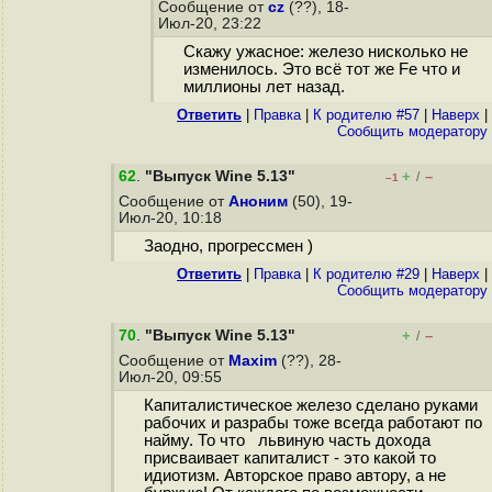
Сообщение от
cz
(??), 18-
Июл-20, 23:22
Скажу ужасное: железо нисколько не
изменилось. Это всё тот же Fe что и
миллионы лет назад.
Ответить
|
Правка
|
К родителю #57
|
Наверх
|
Cообщить модератору
62
.
"Выпуск Wine 5.13"
+
–
/
–1
Сообщение от
Аноним
(50), 19-
Июл-20, 10:18
Заодно, прогрессмен )
Ответить
|
Правка
|
К родителю #29
|
Наверх
|
Cообщить модератору
70
.
"Выпуск Wine 5.13"
+
–
/
Сообщение от
Maxim
(??), 28-
Июл-20, 09:55
Капиталистическое железо сделано руками
рабочих и разрабы тоже всегда работают по
найму. То что львиную часть дохода
присваивает капиталист - это какой то
идиотизм. Авторское право автору, а не