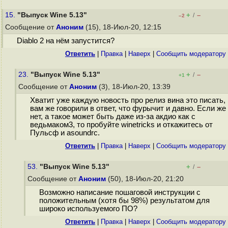
15.
"Выпуск Wine 5.13"
+
–
/
–2
Сообщение от
Аноним
(15), 18-Июл-20, 12:15
Diablo 2 на нём запустится?
Ответить
|
Правка
|
Наверх
|
Cообщить модератору
23.
"Выпуск Wine 5.13"
+
–
/
+1
Сообщение от
Аноним
(3), 18-Июл-20, 13:39
Хватит уже каждую новость про релиз вина это писать,
вам же говорили в ответ, что фурычит и давно. Если же
нет, а такое может быть даже из-за акдио как с
ведьмаком3, то пробуйте winetricks и откажитесь от
Пульсф и asoundrc.
Ответить
|
Правка
|
Наверх
|
Cообщить модератору
53.
"Выпуск Wine 5.13"
+
–
/
Сообщение от
Аноним
(50), 18-Июл-20, 21:20
Возможно написание пошаговой инструкции с
положительным (хотя бы 98%) результатом для
широко используемого ПО?
Ответить
|
Правка
|
Наверх
|
Cообщить модератору