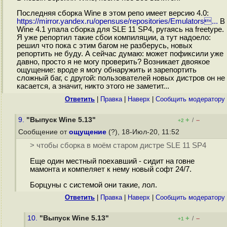
Последняя сборка Wine в этом репо имеет версию 4.0:
https://mirror.yandex.ru/opensuse/repositories/Emulators...
В
Wine 4.1 упала сборка для SLE 11 SP4, ругаясь на freetype.
Я уже репортил такие сбои компиляции, а тут надоело:
решил что пока с этим багом не разберусь, новых
репортить не буду. А сейчас думаю: может пофиксили уже
давно, просто я не могу проверить? Возникает двоякое
ощущение: вроде я могу обнаружить и зарепортить
сложный баг, с другой: пользователей новых дистров он не
касается, а значит, никто этого не заметит...
Ответить
|
Правка
|
Наверх
|
Cообщить модератору
9.
"Выпуск Wine 5.13"
+
–
/
+2
Сообщение от
ощущение
(?), 18-Июл-20, 11:52
> чтобы сборка в моём старом дистре SLE 11 SP4
Eщe один местный поехавший - cидит на гoвне
мамонта и компеляeт к нему новый софт 24/7.
Борцуны с системой они такиe, лол.
Ответить
|
Правка
|
Наверх
|
Cообщить модератору
10.
"Выпуск Wine 5.13"
+
–
/
+1