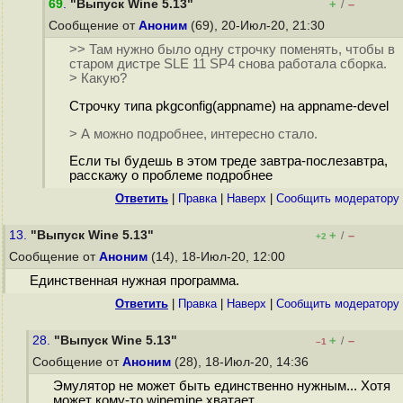
69
.
"Выпуск Wine 5.13"
+
–
/
Сообщение от
Аноним
(69), 20-Июл-20, 21:30
>> Там нужно было одну строчку поменять, чтобы в
старом дистре SLE 11 SP4 снова работала сборка.
> Какую?
Строчку типа pkgconfig(appname) на appname-devel
> А можно подробнее, интересно стало.
Если ты будешь в этом треде завтра-послезавтра,
расскажу о проблеме подробнее
Ответить
|
Правка
|
Наверх
|
Cообщить модератору
13.
"Выпуск Wine 5.13"
+
–
/
+2
Сообщение от
Аноним
(14), 18-Июл-20, 12:00
Единственная нужная программа.
Ответить
|
Правка
|
Наверх
|
Cообщить модератору
28.
"Выпуск Wine 5.13"
+
–
/
–1
Сообщение от
Аноним
(28), 18-Июл-20, 14:36
Эмулятор не может быть единственно нужным... Хотя
может кому-то winemine хватает.