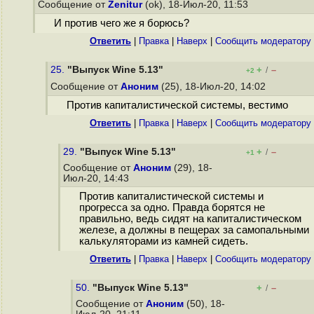
Сообщение от
Zenitur
(ok), 18-Июл-20, 11:53
И против чего же я борюсь?
Ответить
|
Правка
|
Наверх
|
Cообщить модератору
25.
"Выпуск Wine 5.13"
+
–
/
+2
Сообщение от
Аноним
(25), 18-Июл-20, 14:02
Против капиталистической системы, вестимо
Ответить
|
Правка
|
Наверх
|
Cообщить модератору
29.
"Выпуск Wine 5.13"
+
–
/
+1
Сообщение от
Аноним
(29), 18-
Июл-20, 14:43
Против капиталистической системы и
прогресса за одно. Правда борятся не
правильно, ведь сидят на капиталистическом
железе, а должны в пещерах за самопальными
калькуляторами из камней сидеть.
Ответить
|
Правка
|
Наверх
|
Cообщить модератору
50.
"Выпуск Wine 5.13"
+
–
/
Сообщение от
Аноним
(50), 18-