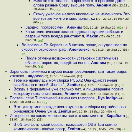
Железо это железо, а прогресс это прогресс Даже
слова разные Сразу высшее полу
,
Аноним
(50), 23:22 ,
18-Июл-20, (59)
+1
Скажу ужасное железо нисколько не изменилось Это
всё тот же Fe что и миллионы
,
cz
(??), 23:22 , 18-Июл-20,
(60)
+3
Заодно, прогрессмен
,
Аноним
(50), 10:18 , 19-Июл-20, (
62
)
–1
Капиталистическое железо сделано руками рабочих и
разрабы тоже всегда работают п
,
Maxim
(??), 09:55 , 28-
Июл-20, (
)
70
Во времена ПК Корвет на 8-битном проце, он уделывал по
скорости отрисовки граф
,
Анонолекс
(?), 23:19 , 18-Июл-20, (58)
+2
После отмены возможности установки системы без
облаков, вероятно, придётся испол
,
Аноним
(50), 10:24 , 19-
Июл-20, (
)
63
Зарепорть прямиком в музeй вождя революции, там таким рады,
хахахах
,
надоело
(?), 11:56 , 18-Июл-20, (11)
Тебе же нравилась моя сборка PCSX2 Она единственная
заработала в твоей Ubuntu 1
,
Zenitur
(ok), 11:58 , 18-Июл-20, (12)
+1
Вождь в формалине уже столько лет, а пищеварение портит
которому поколению неспо
,
Аноним
(50), 21:15 , 18-Июл-20, (51)
+1
Поставь себе Tumbleweed и живи без геморроя
,
Ilya Indigo
(ok),
12:29 , 18-Июл-20, (18)
+1
Этот дистр мне прежде всего нужен для сборки портабельных
бинарников Очень уж м
,
Zenitur
(ok), 16:30 , 18-Июл-20, (40)
+1
Интересно, на каком железе вы все это компиляете
,
Карабьян
(?),
13:07 , 18-Июл-20, (21)
В облаке Есть такой сервис, называется OBS Там можно
компилировать любую прогр
,
Zenitur
(ok), 16:25 , 18-Июл-20, (39)
+2