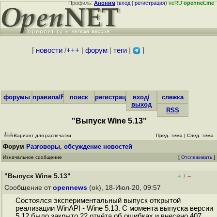
Профиль:
Аноним
(
вход
|
регистрация
)
неRU
opennet.me
[
новости
/
+++
|
форум
|
теги
|
]
форумы
правила/FAQ
поиск
регистрация
вход/
слежка
выход
RSS
"Выпуск Wine 5.13"
Вариант для распечатки
Пред. тема
|
След. тема
Форум
Разговоры, обсуждение новостей
Изначальное сообщение
[
Отслеживать
]
"Выпуск Wine 5.13"
+
–
/
Сообщение от
opennews
(ok), 18-Июл-20, 09:57
Состоялся экспериментальный выпуск открытой
реализации WinAPI - Wine 5.13. С момента выпуска версии
5.12 было закрыто 22 отчёта об ошибках и внесено 407