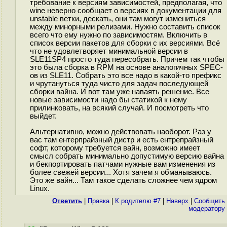
требование к версиям зависимостей, предполагая, что
wine неверно сообщает о версиях в документации для
unstable ветки, дескать, они там могут измениться
между минорными релизами. Нужно составить список
всего что ему нужно по зависимостям. Включить в
список версии пакетов для сборки с их версиями. Всё
что не удовлетворяет минимальной версии в
SLE11SP4 просто туда пересобрать. Причем так чтобы
это была сборка в RPM на основе аналогичных SPEC-
ов из SLE11. Собрать это все надо в какой-то префикс
и чрутануться туда чисто для задач последующей
сборки вайна. И вот там уже наваять решение. Все
новые зависимости надо бы статикой к нему
прилинковать, на всякий случай. И посмотреть что
выйдет.
Альтернативно, можно действовать наоборот. Раз у
вас там ентерпрайзный дистр и есть ентрепрайзный
софт, которому требуется вайн, возможно имеет
смысл собрать минимально допустимую версию вайна
и бекпортировать патчами нужные вам изменения из
более свежей версии... Хотя зачем я обманываюсь.
Это же вайн... Там такое сделать сложнее чем ядром
Linux.
Ответить
|
Правка
|
К родителю #7
|
Наверх
|
Cообщить
модератору