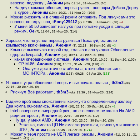
версию, подожду
,
Аноним
(46), 01:14 , 31-Июл-20, (46)
На двух компах обновил, перезагрузил - все норм Дебиан Держу
в курсе
,
Аноним
(104), 10:21 , 31-Июл-20, (104)
Можно рискнуть и в спящий режим отправить Под линуксами это
опасно, но вдруг пов
,
iPony129412
(?), 07:06 , 31-Июл-20, (78)
–4
У меня 50 50 зависает наглухо при попытке ухода в спящий
режим
,
Oe
(?), 11:04 , 31-Июл-20, (114)
Хорошо, что не успел перезагрузиться Пожалуй, оставлю
компьютер включённым
,
Аноним
(8), 22:13 , 30-Июл-20, (8)
+3
Комп не выключаю второй год, только в сон уходит Обновление
ядер из livepatch
,
Аноним
(98), 09:54 , 31-Июл-20, (98)
какая операционная система
,
Аноним
(102), 10:26 , 31-Июл-20, (105)
CP M-86
,
Аноним
(110), 10:52 , 31-Июл-20, (110)
+1
Она уже достаточно стабильна, стоит обновиться с
МОНИТОРа
,
Аноним
(173), 09:28 , 04-Авг-20, (
173
)
Я тоже с утра обновился Теперь и выключать нельзя
,
th3m3
(ok),
22:16 , 30-Июл-20, (9)
Рискнул Всё работает
,
th3m3
(ok), 13:36 , 31-Июл-20, (124)
Видимо проблемы свойственны какому-то определенному железу
Два компа обновились
,
Аноним
(10), 22:16 , 30-Июл-20, (10)
+2
Intel наверное в очередной раз , но его совсем не жалко На AMD
ради интереса
,
Аноним
(8), 22:19 , 30-Июл-20, (12)
Ну да, у меня AMD
,
Аноним
(10), 23:55 , 30-Июл-20, (36)
Ряженка, вместо ЦП Не смог загрузиться, психанул и накатил
Ш10
,
Аноним
(173), 09:35 , 04-Авг-20, (
174
)
Может у тебя просто не UEFI легаси режим
,
Аноним
(41), 00:31 , 31-
Июл-20, (41)
+1