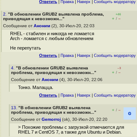
Ответить
|
Правка
|
Наверх
|
Cообщить модератору
2.
"В обновлении GRUB2 выявлена проблема,
+46
+
–
приводящая к невозможн..."
/
Сообщение от
Аноним
(2), 30-Июл-20, 22:03
RHEL - стабилен и никогда не ломается
Arch - ломается с любым обновлением
Не перепутать
Ответить
|
Правка
|
Наверх
|
Cообщить модератору
4.
"В обновлении GRUB2 выявлена
–3
+
–
проблема, приводящая к невозможн..."
/
Сообщение от
Аноним
(4), 30-Июл-20, 22:06
Тонко. Малацца.
Ответить
|
Правка
|
Наверх
|
Cообщить модератору
13.
"В обновлении GRUB2 выявлена
+
–
/
проблема, приводящая к невозможн..."
Сообщение от
Gemorroj
(ok), 30-Июл-20, 22:20
> Похожие проблемы с загрузкой отмечаются для
RHEL 7 и CentOS 7, а также для Ubuntu и Debian.