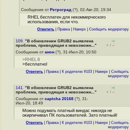
Сообщение от
Ретроград
(?), 02-Авг-20, 19:34
RHEL бесплатен для некоммерческого
использования, если что.
Ответить
|
Правка
|
Наверх
|
Cообщить модератору
109.
"В обновлении GRUB2 выявлена
+2
+
–
проблема, приводящая к невозможн..."
/
Сообщение от
анон
(?), 31-Июл-20, 10:50
>RHEL 8
>бесплатно!
Ответить
|
Правка
|
К родителю #103
|
Наверх
|
Cообщить
модератору
141.
"В обновлении GRUB2 выявлена
+5
+
–
проблема, приводящая к невозможн..."
/
Сообщение от
captcha 20168
(?), 31-
Июл-20, 18:49
Можно подумать платный виндас никогда не
окирпичивал ПК пользователей. Зато платный!
Ответить
|
Правка
|
К родителю #103
|
Наверх
|
Cообщить
модератору