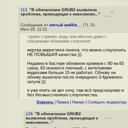
113.
"В обновлении GRUB2 выявлена
+2
проблема, приводящая к невозможн..."
+
–
/
Сообщение от
лютый жабби__
(?), 31-
Июл-20, 11:01
>даже странно, ведь они обычно даже с
секурными обновами слоупочат
жертва маркетинга поняла, что можно слоупочить
НЕ ПОВЫШАЯ качества )))
Недавно в бастере обновили хромиум с 80 на 83
сразу, 83 оказался глючный, с интеловоми
видюхами больше 15 не работал. Обнову на
обнову выкатили после очередного 3-4дневного
затупа )))
я уже опять на арч хочу, там всё предсказуемо и
без бесмыссленного слоупочества.
Ответить
|
Правка
|
Наверх
|
Cообщить модератору
128.
"В обновлении GRUB2
выявлена проблема, приводящая к
+
–
/
невозможн..."