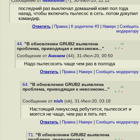
Сообщение от
neAnonim
(?), 30-Июл-20, 22:12
последний раз выключал домашний комп пол года
назад, чтобы включить пылесос в сеть. потом докупил
командир.
Ответить
|
Правка
|
К родителю #3
|
Наверх
|
Cообщить
модератору
44.
"В обновлении GRUB2 выявлена
+9
+
–
проблема, приводящая к невозможн..."
/
Сообщение от
Аноним
(44), 31-Июл-20, 00:50
Надо пылесосить чаще чем раз в полгода
Ответить
|
Правка
|
Наверх
|
Cообщить модератору
64.
"В обновлении GRUB2 выявлена
+6
проблема, приводящая к невозможн..."
+
–
/
Сообщение от
nich
(ok), 31-Июл-20, 03:18
Настоящий линуксоид ребутится, пылесосит и
моется не чаще, чем раз в пять лет.
Ответить
|
Правка
|
Наверх
|
Cообщить модератору
71.
"В обновлении GRUB2 выявлена
проблема, приводящая к
+
–
/