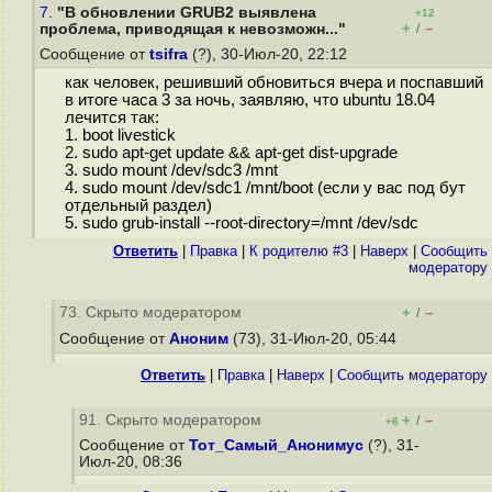
7.
"В обновлении GRUB2 выявлена
+12
+
–
проблема, приводящая к невозможн..."
/
Сообщение от
tsifra
(?), 30-Июл-20, 22:12
как человек, решивший обновиться вчера и поспавший
в итоге часа 3 за ночь, заявляю, что ubuntu 18.04
лечится так:
1. boot livestick
2. sudo apt-get update && apt-get dist-upgrade
3. sudo mount /dev/sdс3 /mnt
4. sudo mount /dev/sdс1 /mnt/boot (если у вас под бут
отдельный раздел)
5. sudo grub-install --root-directory=/mnt /dev/sdc
Ответить
|
Правка
|
К родителю #3
|
Наверх
|
Cообщить
модератору
73. Скрыто модератором
+
–
/
Сообщение от
Аноним
(73), 31-Июл-20, 05:44
Ответить
|
Правка
|
Наверх
|
Cообщить модератору
91. Скрыто модератором
+
–
/
+6
Сообщение от
Тот_Самый_Анонимус
(?), 31-
Июл-20, 08:36