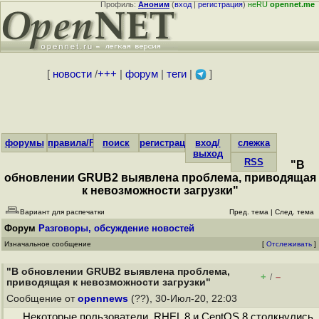
Профиль:
Аноним
(
вход
|
регистрация
)
неRU
opennet.me
[
новости
/
+++
|
форум
|
теги
|
]
форумы
правила/FAQ
поиск
регистрация
вход/
слежка
выход
RSS
"В
обновлении GRUB2 выявлена проблема, приводящая
к невозможности загрузки"
Вариант для распечатки
Пред. тема
|
След. тема
Форум
Разговоры, обсуждение новостей
Изначальное сообщение
[
Отслеживать
]
"В обновлении GRUB2 выявлена проблема,
+
–
/
приводящая к невозможности загрузки"
Сообщение от
opennews
(??), 30-Июл-20, 22:03
Некоторые пользователи RHEL 8 и CentOS 8 столкнулись