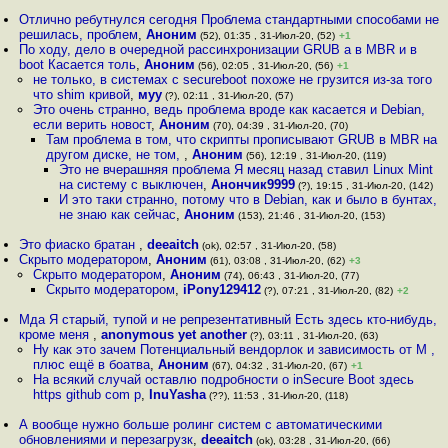
Отлично ребутнулся сегодня Проблема стандартными способами не
решилась, проблем
,
Аноним
(52), 01:35 , 31-Июл-20, (52)
+1
По ходу, дело в очередной рассинхронизации GRUB а в MBR и в
boot Касается толь
,
Аноним
(56), 02:05 , 31-Июл-20, (56)
+1
не только, в системах с secureboot похоже не грузится из-за того
что shim кривой
,
муу
(?), 02:11 , 31-Июл-20, (57)
Это очень странно, ведь проблема вроде как касается и Debian,
если верить новост
,
Аноним
(70), 04:39 , 31-Июл-20, (70)
Там проблема в том, что скрипты прописывают GRUB в MBR на
другом диске, не том,
,
Аноним
(56), 12:19 , 31-Июл-20, (119)
Это не вчерашняя проблема Я месяц назад ставил Linux Mint
на систему с выключен
,
Анончик9999
(?), 19:15 , 31-Июл-20, (142)
И это таки странно, потому что в Debian, как и было в бунтах,
не знаю как сейчас
,
Аноним
(153), 21:46 , 31-Июл-20, (153)
Это фиаско братан
,
deeaitch
(ok), 02:57 , 31-Июл-20, (58)
Скрыто модератором
,
Аноним
(61), 03:08 , 31-Июл-20, (62)
+3
Скрыто модератором
,
Аноним
(74), 06:43 , 31-Июл-20, (77)
Скрыто модератором
,
iPony129412
(?), 07:21 , 31-Июл-20, (82)
+2
Мда Я старый, тупой и не репрезентативный Есть здесь кто-нибудь,
кроме меня
,
anonymous yet another
(?), 03:11 , 31-Июл-20, (63)
Ну как это зачем Потенциальный вендорлок и зависимость от M ,
плюс ещё в боатва
,
Аноним
(67), 04:32 , 31-Июл-20, (67)
+1
На всякий случай оставлю подробности о inSecure Boot здесь
https github com p
,
InuYasha
(??), 11:53 , 31-Июл-20, (118)
А вообще нужно больше ролинг систем с автоматическими
обновлениями и перезагрузк
,
deeaitch
(ok), 03:28 , 31-Июл-20, (66)