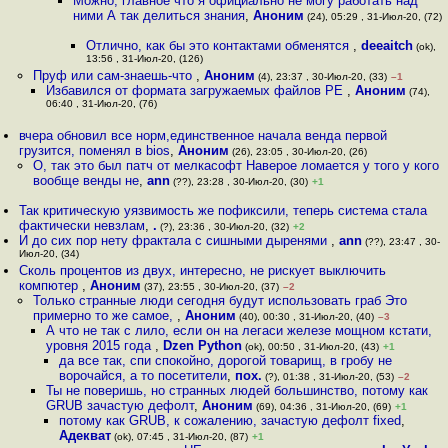
Можно, главное что я официально не могу работать над
ними А так делиться знания
,
Аноним
(24), 05:29 , 31-Июл-20, (72)
Отлично, как бы это контактами обменятся
,
deeaitch
(ok),
13:56 , 31-Июл-20, (126)
Пруф или сам-знаешь-что
,
Аноним
(4), 23:37 , 30-Июл-20, (33)
–1
Избавился от формата загружаемых файлов PE
,
Аноним
(74),
06:40 , 31-Июл-20, (76)
вчера обновил все норм,единственное начала венда первой
грузится, поменял в bios
,
Аноним
(26), 23:05 , 30-Июл-20, (26)
О, так это был патч от мелкасофт Наверое ломается у того у кого
вообще венды не
,
ann
(??), 23:28 , 30-Июл-20, (30)
+1
Так критическую уязвимость же пофиксили, теперь система стала
фактически невзлам
,
.
(?), 23:36 , 30-Июл-20, (32)
+2
И до сих пор нету фрактала с сишными дыренями
,
ann
(??), 23:47 , 30-
Июл-20, (34)
Сколь процентов из двух, интересно, не рискует выключить
компютер
,
Аноним
(37), 23:55 , 30-Июл-20, (37)
–2
Только странные люди сегодня будут использовать граб Это
примерно то же самое,
,
Аноним
(40), 00:30 , 31-Июл-20, (40)
–3
А что не так с лило, если он на легаси железе мощном кстати,
уровня 2015 года
,
Dzen Python
(ok), 00:50 , 31-Июл-20, (43)
+1
да все так, спи спокойно, дорогой товарищ, в гробу не
ворочайся, а то посетители
,
пох.
(?), 01:38 , 31-Июл-20, (53)
–2
Ты не поверишь, но странных людей большинство, потому как
GRUB зачастую дефолт
,
Аноним
(69), 04:36 , 31-Июл-20, (69)
+1
потому как GRUB, к сожалению, зачастую дефолт fixed
,
Адекват
(ok), 07:45 , 31-Июл-20, (87)
+1