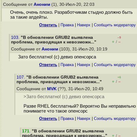
Сообщение от
Аноним
(1), 30-Июл-20, 22:03
Очень, очень плохо. Разработчикам стыдно должно быть
за такие апдейты.
Ответить
|
Правка
|
Наверх
|
Cообщить модератору
103.
"В обновлении GRUB2 выявлена
–9
+
–
проблема, приводящая к невозможн..."
/
Сообщение от
Аноним
(103), 31-Июл-20, 10:19
Зато бесплатно! (с) девиз опенсорса
Ответить
|
Правка
|
Наверх
|
Cообщить модератору
107.
"В обновлении GRUB2 выявлена
+6
+
–
проблема, приводящая к невозможн..."
/
Сообщение от
MVK
(??), 31-Июл-20, 10:49
>Зато бесплатно! (с) девиз опенсорса
Разве RHEL бесплатный? Вероятно Вы неправильно
понимаете что такое опенсорс
Ответить
|
Правка
|
Наверх
|
Cообщить модератору
171
.
"В обновлении GRUB2 выявлена
проблема, приводящая к невозможн..."
+
–
/