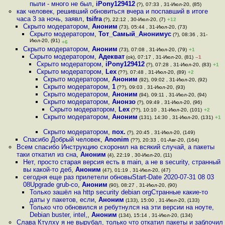
пыли - много не был
,
iPony129412
(?), 07:33 , 31-Июл-20, (85)
как человек, решивший обновиться вчера и поспавший в итоге
часа 3 за ночь, заявл
,
tsifra
(?), 22:12 , 30-Июл-20, (7)
+12
Скрыто модератором
,
Аноним
(73), 05:44 , 31-Июл-20, (73)
Скрыто модератором
,
Тот_Самый_Анонимус
(?), 08:36 , 31-
Июл-20, (91)
+6
Скрыто модератором
,
Аноним
(73), 07:08 , 31-Июл-20, (79)
+1
Скрыто модератором
,
Адекват
(ok), 07:17 , 31-Июл-20, (81)
–1
Скрыто модератором
,
iPony129412
(?), 07:28 , 31-Июл-20, (83)
+1
Скрыто модератором
,
Lex
(??), 07:48 , 31-Июл-20, (89)
+2
Скрыто модератором
,
Аноним
(92), 09:02 , 31-Июл-20, (92)
Скрыто модератором
,
1
(??), 09:03 , 31-Июл-20, (93)
Скрыто модератором
,
Аноним
(94), 09:11 , 31-Июл-20, (94)
Скрыто модератором
,
Анонзо
(?), 09:49 , 31-Июл-20, (96)
Скрыто модератором
,
Lex
(??), 10:10 , 31-Июл-20, (101)
+2
Скрыто модератором
,
Аноним
(131), 14:30 , 31-Июл-20, (131)
+1
Скрыто модератором
,
пох.
(?), 20:45 , 31-Июл-20, (149)
Спасибо Добрый человек
,
Anonim
(??), 20:33 , 01-Авг-20, (164)
Всем спасибо Инструкцию схоронил на всякий случай, а пакеты
таки откатил из сна
,
Аноним
(4), 22:19 , 30-Июл-20, (11)
Нет, просто старая версия есть в main, а не в security, cтранный
вы какой-то деб
,
Аноним
(47), 01:19 , 31-Июл-20, (47)
сегодня еще раз прилетели обновыStart-Date 2020-07-31 08 03
08Upgrade grub-co
,
Аноним
(90), 08:27 , 31-Июл-20, (90)
Только зашёл на http security debian orgСтранные какие-то
даты у пакетов, если
,
Аноним
(133), 15:00 , 31-Июл-20, (133)
Только что обновился и ребутнулся на эти версии на ноуте,
Debian buster, intel,
,
Аноним
(134), 15:14 , 31-Июл-20, (134)
Слава Ктулху я не вырубал, только что откатил пакеты и заблочил