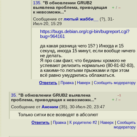
135.
"В обновлении GRUB2
выявлена проблема, приводящая
+
–
/
к невозможн..."
Сообщение от
лютый жабби__
(?), 31-
Июл-20, 15:29
https://bugs.debian.org/cgi-bin/bugreport.cgi?
bug=964161
да какая разница чего 15? ) Иногда и 15
секунд, иногда 15 минут, если вообще ничего
не делать.
Я про сам факт, что бедианы хромого не
успевают релизить нормально (80-81-82-83),
а какими-то лютыми прыжками и при этом
всё равно умудрились облажаться.
Ответить
|
Правка
|
Наверх
|
Cообщить модератору
35.
"В обновлении GRUB2 выявлена
–1
+
–
проблема, приводящая к невозможн..."
/
Сообщение от
Аноним
(35), 30-Июл-20, 23:47
Только ситхи все возводят в абсолют
Ответить
|
Правка
|
К родителю #2
|
Наверх
|
Cообщить
модератору