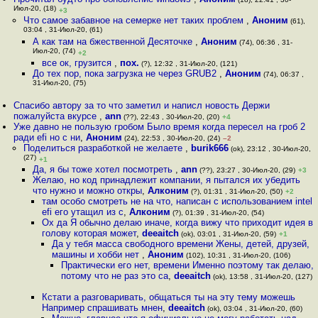
Июл-20, (18)
+3
Что самое забавное на семерке нет таких проблем
,
Аноним
(61),
03:04 , 31-Июл-20, (61)
А как там на бжественной Десяточке
,
Аноним
(74), 06:36 , 31-
Июл-20, (74)
+2
все ок, грузится
,
пох.
(?), 12:32 , 31-Июл-20, (121)
До тех пор, пока загрузка не через GRUB2
,
Аноним
(74), 06:37 ,
31-Июл-20, (75)
Спасибо автору за то что заметил и написл новость Держи
пожалуйста вкурсе
,
ann
(??), 22:43 , 30-Июл-20, (20)
+4
Уже давно не пользую гробом Было время когда пересел на гроб 2
ради efi но с ни
,
Аноним
(24), 22:53 , 30-Июл-20, (24)
–2
Поделиться разработкой не желаете
,
burik666
(ok), 23:12 , 30-Июл-20,
(27)
+1
Да, я бы тоже хотел посмотреть
,
ann
(??), 23:27 , 30-Июл-20, (29)
+3
Желаю, но код принадлежит компании, я пытался их убедить
что нужно и можно откры
,
Алконим
(?), 01:31 , 31-Июл-20, (50)
+2
там особо смотреть не на что, написан с использованием intel
efi его утащил из с
,
Алконим
(?), 01:39 , 31-Июл-20, (54)
Ох да Я обычно делаю иначе, когда вижу что приходит идея в
голову которая может
,
deeaitch
(ok), 03:01 , 31-Июл-20, (59)
+1
Да у тебя масса свободного времени Жены, детей, друзей,
машины и хобби нет
,
Аноним
(102), 10:31 , 31-Июл-20, (106)
Практически его нет, времени Именно поэтому так делаю,
потому что не раз это са
,
deeaitch
(ok), 13:58 , 31-Июл-20, (127)
Кстати а разговаривать, общаться ты на эту тему можешь
Например спрашивать мнен
,
deeaitch
(ok), 03:04 , 31-Июл-20, (60)