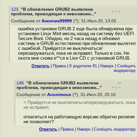
123.
"В обновлении GRUB2 выявлена
+
–
/
проблема, приводящая к невозможн..."
Сообщение от
Анончик99999
(?), 31-Июл-20, 13:05
ошибка установки GRUB 2 еще была обнаружена при
установке Linux Mint месяц назад на систему без UEFI
Secure Boot. Обидно, но 2 часа назад я обновил
систему и GRUB естественно при обновлении вылетел
с ошибкой. Прийдется не выключаться/
перезагружаться, пока не исправят. Только в сон. Не
охота мне снова е**ся в Live CD с установкой GRUB.
Ответить
|
Правка
|
К родителю #1
|
Наверх
|
Cообщить
модератору
146.
"В обновлении GRUB2 выявлена
+1
+
–
проблема, приводящая к невозможн..."
/
Сообщение от
Anonimous
(?), 31-Июл-20, 20:10
> Прийдется не выключаться/перезагружаться, пока
не исправят.
откатиться на работающую версию обратно религия
не позволяет?
Ответить
|
Правка
|
Наверх
|
Cообщить модератору