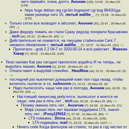
него перешёл, очень долго
,
Аноним
(128), 14:00 , 31-Июл-20,
(128)
https bugs debian org cgi-bin bugreport cgi bug 964161да
какая разница чего 15
,
лютый жабби__
(?), 15:29 , 31-Июл-20,
(135)
Только ситхи все возводят в абсолют
,
Аноним
(35), 23:47 , 30-Июл-20,
(35)
–1
Даже федору ломать не стали Сразу редхед похерили Красавчики
,
nich
(ok), 03:22 , 31-Июл-20, (65)
+8
Действительно не ломается, на текущем стабильном Cent 7 ,
никакого обновления г
,
лютый жабби__
(?), 10:57 , 31-Июл-20, (111)
+1
Прилетало - grub 2 2 04-7 от 2020-05-14 и всё работает
,
Мамкин
Хакер
(?), 20:02 , 31-Июл-20, (145)
Твою налево Как раз сегодня прилетели апдейты И че теперь, не
вырубать машин
,
Аноним
(4), 22:05 , 30-Июл-20, (3)
+2
Откати пакет и вырубай спокойно
,
НяшМяш
(ok), 22:11 , 30-Июл-20, (5)
+2
последний раз выключал домашний комп пол года назад, чтобы
включить пылесос в се
,
neAnonim
(?), 22:12 , 30-Июл-20, (6)
Надо пылесосить чаще чем раз в полгода
,
Аноним
(44), 00:50 , 31-
Июл-20, (44)
+9
Настоящий линуксоид ребутится, пылесосит и моется не
чаще, чем раз в пять лет
,
nich
(ok), 03:18 , 31-Июл-20, (64)
+6
Почему именно пять лет
,
Анончик
(?), 04:58 , 31-Июл-20, (71)
Марк сказал пять лет базовая поддержка LTS, значит
пять лет
,
iPony129412
(?), 07:30 , 31-Июл-20, (84)
+9
LTS-помывка
,
Dnina
(ok), 15:36 , 31-Июл-20, (136)
LTS-подмывка
,
mail
(?), 20:23 , 31-Июл-20, (147)
+1
Ничего себе Когда фильтров не стояло, то раз в год чистил от