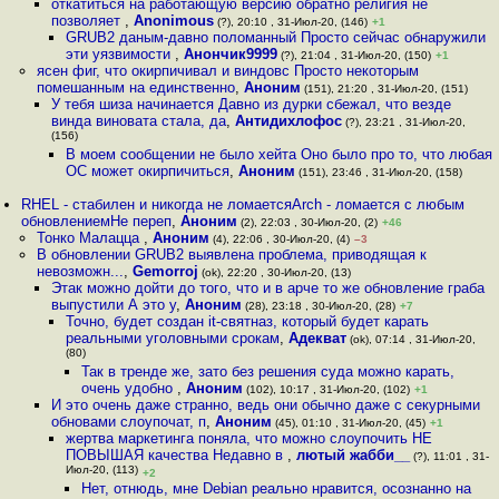
откатиться на работающую версию обратно религия не
позволяет
,
Anonimous
(?), 20:10 , 31-Июл-20, (146)
+1
GRUB2 даным-давно поломанный Просто сейчас обнаружили
эти уязвимости
,
Анончик9999
(?), 21:04 , 31-Июл-20, (150)
+1
ясен фиг, что окирпичивал и виндовс Просто некоторым
помешанным на единственно
,
Аноним
(151), 21:20 , 31-Июл-20, (151)
У тебя шиза начинается Давно из дурки сбежал, что везде
винда виновата стала, да
,
Антидихлофос
(?), 23:21 , 31-Июл-20,
(156)
В моем сообщении не было хейта Оно было про то, что любая
ОС может окирпичиться
,
Аноним
(151), 23:46 , 31-Июл-20, (158)
RHEL - стабилен и никогда не ломаетсяArch - ломается с любым
обновлениемНе переп
,
Аноним
(2), 22:03 , 30-Июл-20, (2)
+46
Тонко Малацца
,
Аноним
(4), 22:06 , 30-Июл-20, (4)
–3
В обновлении GRUB2 выявлена проблема, приводящая к
невозможн...
,
Gemorroj
(ok), 22:20 , 30-Июл-20, (13)
Этак можно дойти до того, что и в арче то же обновление граба
выпустили А это у
,
Аноним
(28), 23:18 , 30-Июл-20, (28)
+7
Точно, будет создан it-святназ, который будет карать
реальными уголовными срокам
,
Адекват
(ok), 07:14 , 31-Июл-20,
(80)
Так в тренде же, зато без решения суда можно карать,
очень удобно
,
Аноним
(102), 10:17 , 31-Июл-20, (102)
+1
И это очень даже странно, ведь они обычно даже с секурными
обновами слоупочат, п
,
Аноним
(45), 01:10 , 31-Июл-20, (45)
+1
жертва маркетинга поняла, что можно слоупочить НЕ
ПОВЫШАЯ качества Недавно в
,
лютый жабби__
(?), 11:01 , 31-
Июл-20, (113)
+2
Нет, отнюдь, мне Debian реально нравится, осознанно на