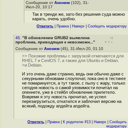
Сообщение от
Аноним
(102), 31-
Июл-20, 10:17
Так в тренде же, зато без решения суда можно
карать, очень удобно.
Ответить
|
Правка
|
Наверх
|
Cообщить модератору
45.
"В обновлении GRUB2 выявлена
+1
+
–
проблема, приводящая к невозможн..."
/
Сообщение от
Аноним
(45), 31-Июл-20, 01:10
>> Похожие проблемы с загрузкой отмечаются для
RHEL 7 и CentOS 7, а также для Ubuntu и Debian.
>и Debian.
И это очень даже странно, ведь они обычно даже с
секурными обновами слоупочат, пока оно в тестинге
не помаринуется, а тут такое, с пылу с жару, только
сегодня новость о самой уязвимости почитал на
опеннете, уже в стейбл обновление прилетело.
Вовремя я эту новость прочитал, не успел
перезагрузиться, откатился и заблочил версию на
всякий, подожду апдейта апдейта.
Ответить
|
Правка
|
К родителю #13
|
Наверх
|
Cообщить
модератору