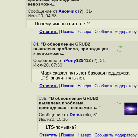
невозможн..."
Сообщение от
Анончик
(?), 31-
Июл-20, 04:58
Почему именно пять лет?
Ответить
|
Правка
|
Наверх
|
Cообщить модератору
84.
"В обновлении GRUB2
+9
выявлена проблема, приводящая
+
–
/
к невозможн..."
Сообщение от
iPony129412
(?), 31-
Июл-20, 07:30
Марк сказал пять лет базовая поддержка
LTS, значит пять лет.
Ответить
|
Правка
|
Наверх
|
Cообщить модератору
136.
"В обновлении GRUB2
выявлена проблема,
+
–
/
приводящая к невозможн..."
Сообщение от
Dnina
(ok), 31-
Июл-20, 15:36
LTS-помывка?
Ответить
|
Правка
|
Наверх
|
Cообщить модератору