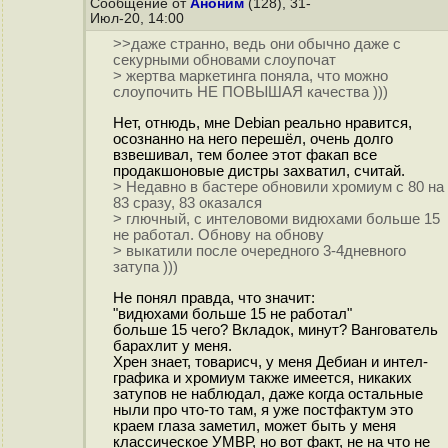
Сообщение от
Аноним
(128), 31-
Июл-20, 14:00
>>даже странно, ведь они обычно даже с
секурными обновами слоупочат
> жертва маркетинга поняла, что можно
слоупочить НЕ ПОВЫШАЯ качества )))
Нет, отнюдь, мне Debian реально нравится,
осознанно на него перешёл, очень долго
взвешивал, тем более этот факап все
продакшоновые дистры захватил, считай.
> Недавно в бастере обновили хромиум с 80 на
83 сразу, 83 оказался
> глючный, с интеловоми видюхами больше 15
не работал. Обнову на обнову
> выкатили после очередного 3-4дневного
затупа )))
Не понял правда, что значит:
"видюхами больше 15 не работал"
больше 15 чего? Вкладок, минут? Вангователь
барахлит у меня.
Хрен знает, товарисч, у меня Дебиан и интел-
графика и хромиум также имеется, никаких
затупов не наблюдал, даже когда остальные
ныли про что-то там, я уже постфактум это
краем глаза заметил, может быть у меня
классическое УМВР, но вот факт, не на что не