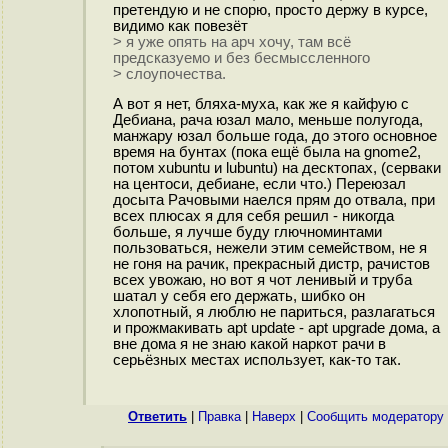
претендую и не спорю, просто держу в курсе,
видимо как повезёт
> я уже опять на арч хочу, там всё
предсказуемо и без бесмыссленного
> слоупочества.
А вот я нет, бляха-муха, как же я кайфую с
Дебиана, рача юзал мало, меньше полугода,
манжару юзал больше года, до этого основное
время на бунтах (пока ещё была на gnome2,
потом xubuntu и lubuntu) на десктопах, (серваки
на центоси, дебиане, если что.) Переюзал
досыта Рачовыми наелся прям до отвала, при
всех плюсах я для себя решил - никогда
больше, я лучше буду глючноминтами
пользоваться, нежели этим семейством, не я
не гоня на рачик, прекрасный дистр, рачистов
всех увожаю, но вот я чот ленивый и труба
шатал у себя его держать, шибко он
хлопотный, я люблю не париться, разлагаться
и прожмакивать apt update - apt upgrade дома, а
вне дома я не знаю какой наркот рачи в
серьёзных местах использует, как-то так.
Ответить
|
Правка
|
Наверх
|
Cообщить модератору