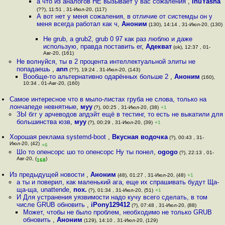
а что из аналогов НЕ вызывает у вас сожаления
,
InuYasha
(??), 11:51 , 31-Июл-20, (117)
А вот нет у меня сожаления, в отличие от системды он у
меня всегда работал как ч
,
Аноним
(130), 14:14 , 31-Июл-20, (130)
Не grub, а grub2, grub 0 97 как раз люблю и даже
использую, правда поставить ег
,
Адекват
(ok), 12:37 , 01-
Авг-20, (161)
Не волнуйся, ты в 2 процента интеллектуальной элиты не
попадаешь
,
ann
(??), 19:24 , 31-Июл-20, (143)
Вообще-то альтернативно одарённых больше 2
,
Аноним
(160),
10:34 , 01-Авг-20, (160)
Самое интересное что в мыло-листах груба не слова, только на
лончапеде невнятные
,
муу
(?), 00:25 , 31-Июл-20, (38)
+1
ЗЫ бгг у арчеводов апдэйт ещё в тестинг, то есть не выкатили для
большинства юзв
,
муу
(?), 00:29 , 31-Июл-20, (39)
+1
Хорошая реклама systemd-boot
,
Вкусная водочка
(?), 00:43 , 31-
Июл-20, (42)
+6
Шо то опенсорс шо то опенсорс Ну ты понел
,
ogogo
(?), 22:13 , 01-
Авг-20, (
)
168
Из предыдущей новости
,
Аноним
(48), 01:27 , 31-Июл-20, (48)
+1
а ты и поверил, как маленький ага, еще их спрашивать будут Ща-
ща-ща, unattende
,
пох.
(?), 01:34 , 31-Июл-20, (51)
+1
И Для устранения уязвимости надо кучу всего сделать, в том
числе GRUB обновить
,
iPony129412
(?), 07:48 , 31-Июл-20, (88)
Может, чтобы не было проблем, необходимо не только GRUB
обновить
,
Аноним
(129), 14:10 , 31-Июл-20, (129)