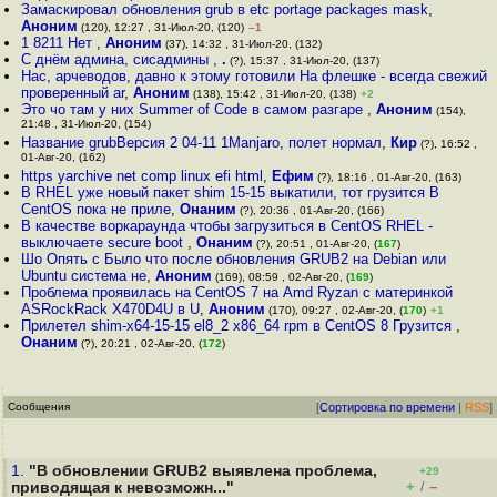
Замаскировал обновления grub в etc portage packages mask
,
Аноним
(120), 12:27 , 31-Июл-20, (120)
–1
1 8211 Нет
,
Аноним
(37), 14:32 , 31-Июл-20, (132)
С днём админа, сисадмины
,
.
(?), 15:37 , 31-Июл-20, (137)
Нас, арчеводов, давно к этому готовили На флешке - всегда свежий
проверенный ar
,
Аноним
(138), 15:42 , 31-Июл-20, (138)
+2
Это чо там у них Summer of Code в самом разгаре
,
Аноним
(154),
21:48 , 31-Июл-20, (154)
Название grubВерсия 2 04-11 1Manjaro, полет нормал
,
Кир
(?), 16:52 ,
01-Авг-20, (162)
https yarchive net comp linux efi html
,
Ефим
(?), 18:16 , 01-Авг-20, (163)
В RHEL уже новый пакет shim 15-15 выкатили, тот грузится В
CentOS пока не приле
,
Онаним
(?), 20:36 , 01-Авг-20, (166)
В качестве воркараунда чтобы загрузиться в CentOS RHEL -
выключаете secure boot
,
Онаним
(?), 20:51 , 01-Авг-20, (
167
)
Шо Опять c Было что после обновления GRUB2 на Debian или
Ubuntu система не
,
Аноним
(169), 08:59 , 02-Авг-20, (
169
)
Проблема проявилась на CentOS 7 на Amd Ryzan с материнкой
ASRockRack X470D4U в U
,
Аноним
(170), 09:27 , 02-Авг-20, (
170
)
+1
Прилетел shim-x64-15-15 el8_2 x86_64 rpm в CentOS 8 Грузится
,
Онаним
(?), 20:21 , 02-Авг-20, (
172
)
Сообщения
[
Сортировка по времени
|
RSS
]
1.
"В обновлении GRUB2 выявлена проблема,
+29
+
–
приводящая к невозможн..."
/