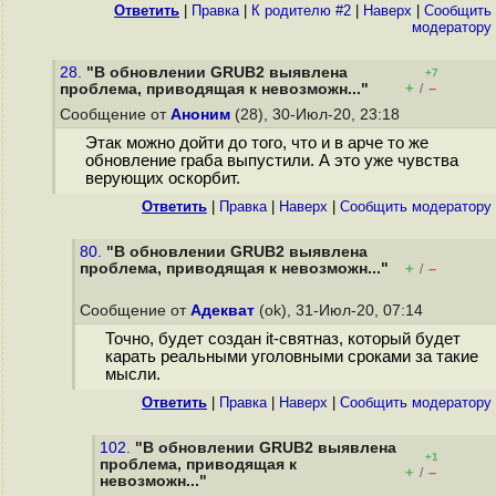
Ответить
|
Правка
|
К родителю #2
|
Наверх
|
Cообщить
модератору
28.
"В обновлении GRUB2 выявлена
+7
+
–
проблема, приводящая к невозможн..."
/
Сообщение от
Аноним
(28), 30-Июл-20, 23:18
Этак можно дойти до того, что и в арче то же
обновление граба выпустили. А это уже чувства
верующих оскорбит.
Ответить
|
Правка
|
Наверх
|
Cообщить модератору
80.
"В обновлении GRUB2 выявлена
проблема, приводящая к невозможн..."
+
–
/
Сообщение от
Адекват
(ok), 31-Июл-20, 07:14
Точно, будет создан it-святназ, который будет
карать реальными уголовными сроками за такие
мысли.
Ответить
|
Правка
|
Наверх
|
Cообщить модератору
102.
"В обновлении GRUB2 выявлена
+1
проблема, приводящая к
+
–
/
невозможн..."