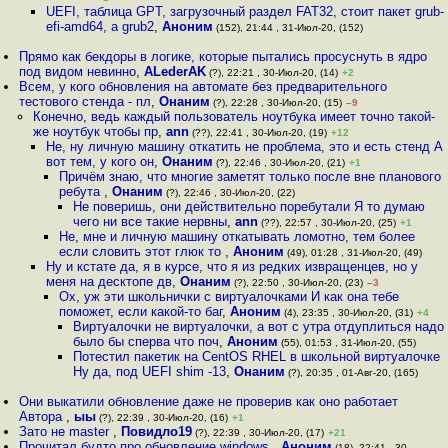
UEFI, таблица GPT, загрузочный раздел FAT32, стоит пакет grub-
efi-amd64, а grub2
,
Аноним
(152), 21:44 , 31-Июл-20, (152)
Прямо как бекдоры в логике, которые пытались просуснуть в ядро
под видом невинно
,
ALederAK
(?), 22:21 , 30-Июл-20, (14)
+2
Всем, у кого обновления на автомате без предварительного
тестового стенда - пл
,
Онаним
(?), 22:28 , 30-Июл-20, (15)
–9
Конечно, ведь каждый пользователь ноутбука имеет точно такой-
же ноутбук чтобы пр
,
ann
(??), 22:41 , 30-Июл-20, (19)
+12
Не, ну личную машину откатить не проблема, это и есть стенд А
вот тем, у кого он
,
Онаним
(?), 22:46 , 30-Июл-20, (21)
+1
Причём знаю, что многие заметят только после вне планового
ребута
,
Онаним
(?), 22:46 , 30-Июл-20, (22)
Не поверишь, они действительно поребутали Я то думаю
чего ни все такие нервны
,
ann
(??), 22:57 , 30-Июл-20, (25)
+1
Не, мне и личную машину откатывать ломотно, тем более
если словить этот глюк то
,
Аноним
(49), 01:28 , 31-Июл-20, (49)
Ну и кстате да, я в курсе, что я из редких извращенцев, но у
меня на десктопе дв
,
Онаним
(?), 22:50 , 30-Июл-20, (23)
–3
Ох, уж эти школьнички с виртуалочками И как она тебе
поможет, если какой-то баг
,
Аноним
(4), 23:35 , 30-Июл-20, (31)
+4
Виртуалочки не виртуалочки, а вот с утра отдуплиться надо
было бы сперва что поч
,
Аноним
(55), 01:53 , 31-Июл-20, (55)
Потестил пакетик на CentOS RHEL в школьной виртуалочке
Ну да, под UEFI shim -13
,
Онаним
(?), 20:35 , 01-Авг-20, (165)
Они выкатили обновление даже не проверив как оно работает
Автора
,
ыы
(?), 22:39 , 30-Июл-20, (16)
+1
Зато не master
,
Повидло19
(?), 22:39 , 30-Июл-20, (17)
+21
Прочитал будто про обновление windows
,
Аноним
(18), 22:41 , 30-