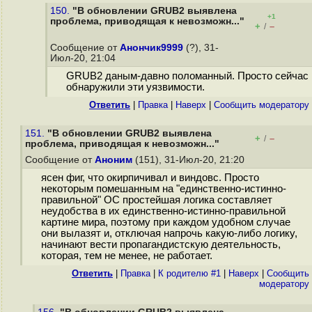
150.
"В обновлении GRUB2 выявлена
+1
проблема, приводящая к невозможн..."
+
–
/
Сообщение от
Анончик9999
(?), 31-
Июл-20, 21:04
GRUB2 даным-давно поломанный. Просто сейчас
обнаружили эти уязвимости.
Ответить
|
Правка
|
Наверх
|
Cообщить модератору
151.
"В обновлении GRUB2 выявлена
+
–
/
проблема, приводящая к невозможн..."
Сообщение от
Аноним
(151), 31-Июл-20, 21:20
ясен фиг, что окирпичивал и виндовс. Просто
некоторым помешанным на "единственно-истинно-
правильной" ОС простейшая логика составляет
неудобства в их единственно-истинно-правильной
картине мира, поэтому при каждом удобном случае
они вылазят и, отключая напрочь какую-либо логику,
начинают вести пропагандистскую деятельность,
которая, тем не менее, не работает.
Ответить
|
Правка
|
К родителю #1
|
Наверх
|
Cообщить
модератору