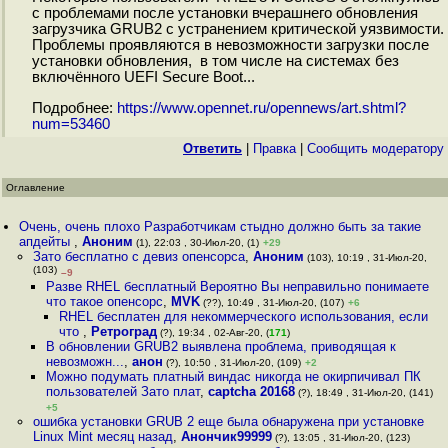
с проблемами после установки вчерашнего обновления
загрузчика GRUB2 с устранением критической уязвимости.
Проблемы проявляются в невозможности загрузки после
установки обновления, в том числе на системах без
включённого UEFI Secure Boot...
Подробнее:
https://www.opennet.ru/opennews/art.shtml?
num=53460
Ответить
|
Правка
|
Cообщить модератору
Оглавление
Очень, очень плохо Разработчикам стыдно должно быть за такие
апдейты
,
Аноним
(1), 22:03 , 30-Июл-20, (1)
+29
Зато бесплатно с девиз опенсорса
,
Аноним
(103), 10:19 , 31-Июл-20,
(103)
–9
Разве RHEL бесплатный Вероятно Вы неправильно понимаете
что такое опенсорс
,
MVK
(??), 10:49 , 31-Июл-20, (107)
+6
RHEL бесплатен для некоммерческого использования, если
что
,
Ретроград
(?), 19:34 , 02-Авг-20, (
171
)
В обновлении GRUB2 выявлена проблема, приводящая к
невозможн...
,
анон
(?), 10:50 , 31-Июл-20, (109)
+2
Можно подумать платный виндас никогда не окирпичивал ПК
пользователей Зато плат
,
captcha 20168
(?), 18:49 , 31-Июл-20, (141)
+5
ошибка установки GRUB 2 еще была обнаружена при установке
Linux Mint месяц назад
,
Анончик99999
(?), 13:05 , 31-Июл-20, (123)