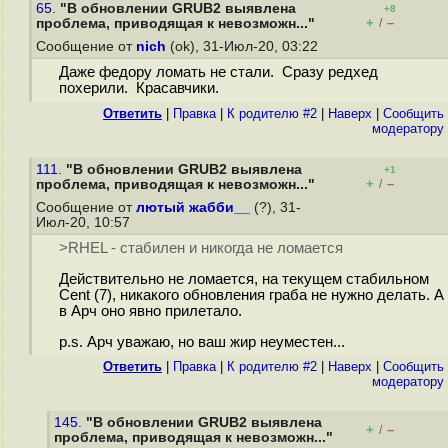
65.
"В обновлении GRUB2 выявлена
+8
+
–
проблема, приводящая к невозможн..."
/
Сообщение от
nich
(ok), 31-Июл-20, 03:22
Даже федору ломать не стали. Сразу редхед
похерили. Красавчики.
Ответить
|
Правка
|
К родителю #2
|
Наверх
|
Cообщить
модератору
111.
"В обновлении GRUB2 выявлена
+1
+
–
проблема, приводящая к невозможн..."
/
Сообщение от
лютый жабби__
(?), 31-
Июл-20, 10:57
>RHEL - стабилен и никогда не ломается
Действительно не ломается, на текущем стабильном
Cent (7), никакого обновления граба не нужно делать. А
в Арч оно явно прилетало.
p.s. Арч уважаю, но ваш жир неуместен...
Ответить
|
Правка
|
К родителю #2
|
Наверх
|
Cообщить
модератору
145.
"В обновлении GRUB2 выявлена
+
–
/
проблема, приводящая к невозможн..."