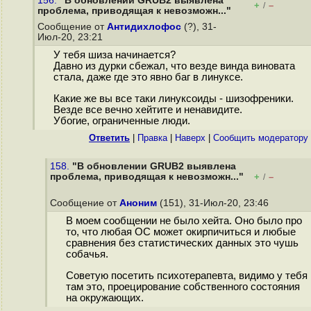
156.
"В обновлении GRUB2 выявлена
+
–
/
проблема, приводящая к невозможн..."
Сообщение от
Антидихлофос
(?), 31-
Июл-20, 23:21
У тебя шиза начинается?
Давно из дурки сбежал, что везде винда виновата
стала, даже где это явно баг в линуксе.
Какие же вы все таки линуксоиды - шизофреники.
Везде все вечно хейтите и ненавидите.
Убогие, ограниченные люди.
Ответить
|
Правка
|
Наверх
|
Cообщить модератору
158.
"В обновлении GRUB2 выявлена
проблема, приводящая к невозможн..."
+
–
/
Сообщение от
Аноним
(151), 31-Июл-20, 23:46
В моем сообщении не было хейта. Оно было про
то, что любая ОС может окирпичиться и любые
сравнения без статистических данных это чушь
собачья.
Советую посетить психотерапевта, видимо у тебя
там это, проецирование собственного состояния
на окружающих.