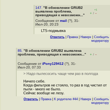
147.
"В обновлении GRUB2
+1
выявлена проблема,
+
–
/
приводящая к невозможн..."
Сообщение от
mail
(?), 31-
Июл-20, 20:23
LTS-подмывка
Ответить
|
Правка
|
Наверх
|
Cообщить
модератору
85.
"В обновлении GRUB2 выявлена
проблема, приводящая к невозможн..."
+
–
/
Сообщение от
iPony129412
(?), 31-
Июл-20, 07:33
> Надо пылесосить чаще чем раз в полгода
Ничего себе.
Когда фильтров не стояло, то раз в год чистил от
пыли - много не было.
Сейчас вообще не лезу.
Ответить
|
Правка
|
К родителю #44
|
Наверх
|
Cообщить
модератору