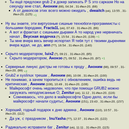
Ты ещё предложи grub 2 в докер запихать P S это сарказм Но на
секунду мне стал
,
Аноним
(68), 04:34 , 31-Июл-20, (68)
А от девопсов этих всего можно ожидать
,
deeaitch
(ok), 13:55 , 31-
Июл-20, (125)
+1
Ну вы знаете, эти виртуозные сишные технобоги-программисты с
большими бородами
,
Fracta1L
(ok), 07:43 , 31-Июл-20, (86)
А вот и фрактал с сишными дырами А то народ уже нервничать
начал
,
Вкусная водочка
(?), 15:54 , 31-Июл-20, (139)
+1
Ты мне вчера весь вечер испортил Я тебя тут с твоими дыренями
вчера ждал, не до
,
ann
(??), 16:54 , 31-Июл-20, (140)
Скрыто модератором
,
luis2
(?), 09:21 , 31-Июл-20, (95)
Скрыто модератором
,
Анонзо
(?), 09:52 , 31-Июл-20, (97)
+1
Серверные линукс дистры не готовы к проду
,
Аноним
(98), 09:57 , 31-
Июл-20, (99)
+2
Grub2 и syslinux трешак
,
Аноним
(98), 10:06 , 31-Июл-20, (100)
Не понимаю, а зачем торопиться с обновлением, ошибка ведь не
критическая
,
Аноним
(108), 10:49 , 31-Июл-20, (108)
Майкрософт очень недоволен, что при помощи GRUB2 можно
загружать неподписанные О
,
Zenitur
(ok), 11:12 , 31-Июл-20, (116)
Сомневаюсь, что дело в майкрософте Одно дело, если бы
майкрософт начали судитьс
,
Аноним
(151), 23:43 , 31-Июл-20, (157)
Хороший, годный подарок к дню админа
,
Аноним
(110), 10:57 , 31-
Июл-20, (112)
Да уж, с праздником
,
InuYasha
(??), 12:37 , 31-Июл-20, (122)
Радикально исправили баг
,
Zenitur
(ok), 11:11 , 31-Июл-20, (115)