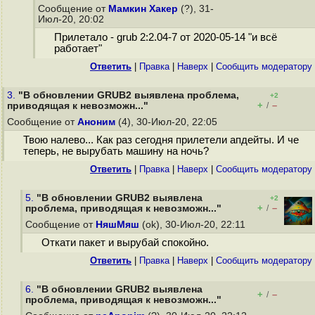
Сообщение от
Мамкин Хакер
(?), 31-
Июл-20, 20:02
Прилетало - grub 2:2.04-7 от 2020-05-14 "и всё
работает"
Ответить
|
Правка
|
Наверх
|
Cообщить модератору
3.
"В обновлении GRUB2 выявлена проблема,
+2
+
–
приводящая к невозможн..."
/
Сообщение от
Аноним
(4), 30-Июл-20, 22:05
Твою налево... Как раз сегодня прилетели апдейты. И че
теперь, не вырубать машину на ночь?
Ответить
|
Правка
|
Наверх
|
Cообщить модератору
5.
"В обновлении GRUB2 выявлена
+2
+
–
проблема, приводящая к невозможн..."
/
Сообщение от
НяшМяш
(ok), 30-Июл-20, 22:11
Откати пакет и вырубай спокойно.
Ответить
|
Правка
|
Наверх
|
Cообщить модератору
6.
"В обновлении GRUB2 выявлена
+
–
/
проблема, приводящая к невозможн..."