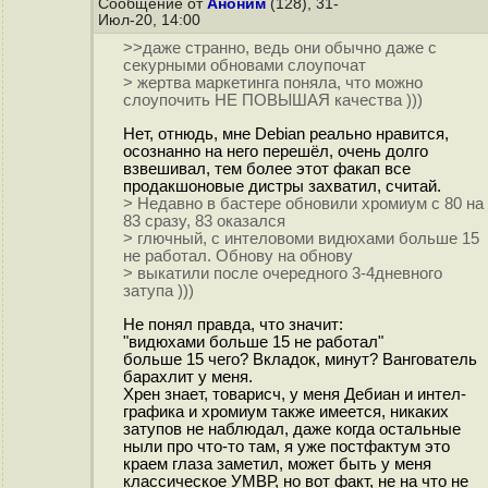
Сообщение от
Аноним
(128), 31-
Июл-20, 14:00
>>даже странно, ведь они обычно даже с
секурными обновами слоупочат
> жертва маркетинга поняла, что можно
слоупочить НЕ ПОВЫШАЯ качества )))
Нет, отнюдь, мне Debian реально нравится,
осознанно на него перешёл, очень долго
взвешивал, тем более этот факап все
продакшоновые дистры захватил, считай.
> Недавно в бастере обновили хромиум с 80 на
83 сразу, 83 оказался
> глючный, с интеловоми видюхами больше 15
не работал. Обнову на обнову
> выкатили после очередного 3-4дневного
затупа )))
Не понял правда, что значит:
"видюхами больше 15 не работал"
больше 15 чего? Вкладок, минут? Вангователь
барахлит у меня.
Хрен знает, товарисч, у меня Дебиан и интел-
графика и хромиум также имеется, никаких
затупов не наблюдал, даже когда остальные
ныли про что-то там, я уже постфактум это
краем глаза заметил, может быть у меня
классическое УМВР, но вот факт, не на что не