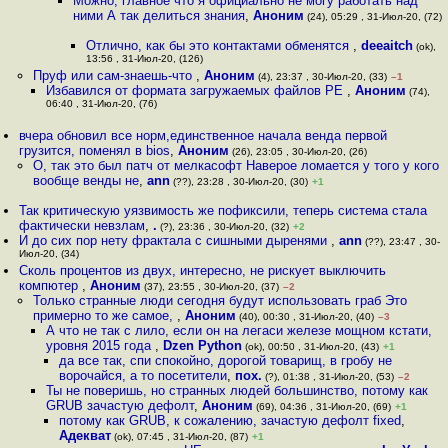
Можно, главное что я официально не могу работать над
ними А так делиться знания
,
Аноним
(24), 05:29 , 31-Июл-20, (72)
Отлично, как бы это контактами обменятся
,
deeaitch
(ok),
13:56 , 31-Июл-20, (126)
Пруф или сам-знаешь-что
,
Аноним
(4), 23:37 , 30-Июл-20, (33)
–1
Избавился от формата загружаемых файлов PE
,
Аноним
(74),
06:40 , 31-Июл-20, (76)
вчера обновил все норм,единственное начала венда первой
грузится, поменял в bios
,
Аноним
(26), 23:05 , 30-Июл-20, (26)
О, так это был патч от мелкасофт Наверое ломается у того у кого
вообще венды не
,
ann
(??), 23:28 , 30-Июл-20, (30)
+1
Так критическую уязвимость же пофиксили, теперь система стала
фактически невзлам
,
.
(?), 23:36 , 30-Июл-20, (32)
+2
И до сих пор нету фрактала с сишными дыренями
,
ann
(??), 23:47 , 30-
Июл-20, (34)
Сколь процентов из двух, интересно, не рискует выключить
компютер
,
Аноним
(37), 23:55 , 30-Июл-20, (37)
–2
Только странные люди сегодня будут использовать граб Это
примерно то же самое,
,
Аноним
(40), 00:30 , 31-Июл-20, (40)
–3
А что не так с лило, если он на легаси железе мощном кстати,
уровня 2015 года
,
Dzen Python
(ok), 00:50 , 31-Июл-20, (43)
+1
да все так, спи спокойно, дорогой товарищ, в гробу не
ворочайся, а то посетители
,
пох.
(?), 01:38 , 31-Июл-20, (53)
–2
Ты не поверишь, но странных людей большинство, потому как
GRUB зачастую дефолт
,
Аноним
(69), 04:36 , 31-Июл-20, (69)
+1
потому как GRUB, к сожалению, зачастую дефолт fixed
,
Адекват
(ok), 07:45 , 31-Июл-20, (87)
+1