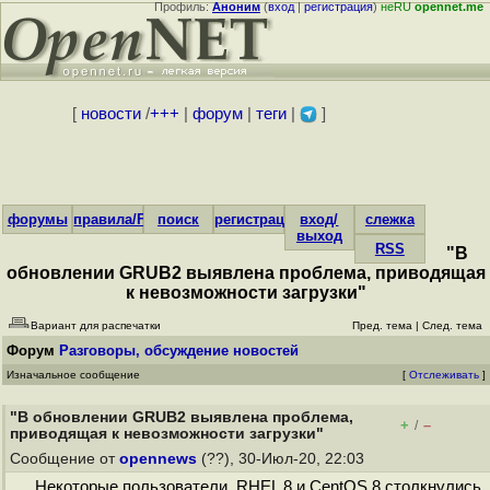
Профиль:
Аноним
(
вход
|
регистрация
)
неRU
opennet.me
[
новости
/
+++
|
форум
|
теги
|
]
форумы
правила/FAQ
поиск
регистрация
вход/
слежка
выход
RSS
"В
обновлении GRUB2 выявлена проблема, приводящая
к невозможности загрузки"
Вариант для распечатки
Пред. тема
|
След. тема
Форум
Разговоры, обсуждение новостей
Изначальное сообщение
[
Отслеживать
]
"В обновлении GRUB2 выявлена проблема,
+
–
/
приводящая к невозможности загрузки"
Сообщение от
opennews
(??), 30-Июл-20, 22:03
Некоторые пользователи RHEL 8 и CentOS 8 столкнулись