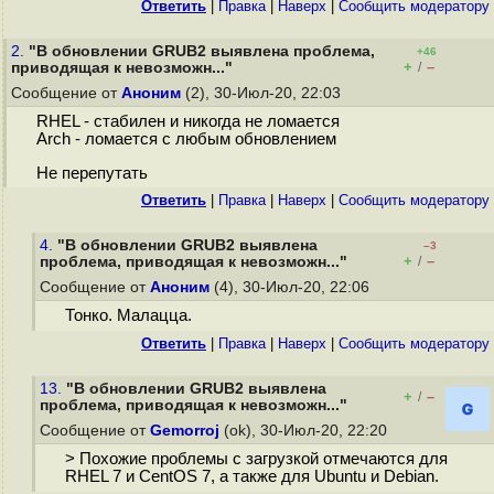
Ответить
|
Правка
|
Наверх
|
Cообщить модератору
2.
"В обновлении GRUB2 выявлена проблема,
+46
+
–
приводящая к невозможн..."
/
Сообщение от
Аноним
(2), 30-Июл-20, 22:03
RHEL - стабилен и никогда не ломается
Arch - ломается с любым обновлением
Не перепутать
Ответить
|
Правка
|
Наверх
|
Cообщить модератору
4.
"В обновлении GRUB2 выявлена
–3
+
–
проблема, приводящая к невозможн..."
/
Сообщение от
Аноним
(4), 30-Июл-20, 22:06
Тонко. Малацца.
Ответить
|
Правка
|
Наверх
|
Cообщить модератору
13.
"В обновлении GRUB2 выявлена
+
–
/
проблема, приводящая к невозможн..."
Сообщение от
Gemorroj
(ok), 30-Июл-20, 22:20
> Похожие проблемы с загрузкой отмечаются для
RHEL 7 и CentOS 7, а также для Ubuntu и Debian.