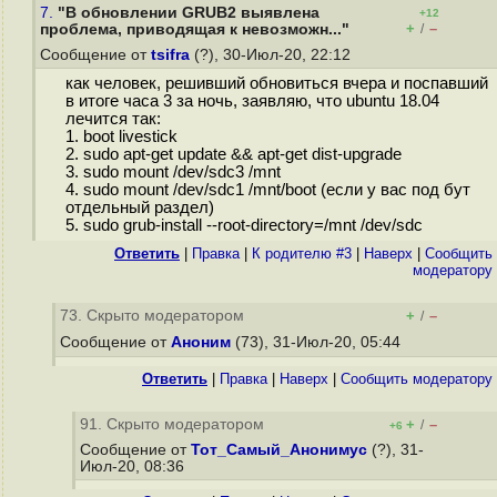
7.
"В обновлении GRUB2 выявлена
+12
+
–
проблема, приводящая к невозможн..."
/
Сообщение от
tsifra
(?), 30-Июл-20, 22:12
как человек, решивший обновиться вчера и поспавший
в итоге часа 3 за ночь, заявляю, что ubuntu 18.04
лечится так:
1. boot livestick
2. sudo apt-get update && apt-get dist-upgrade
3. sudo mount /dev/sdс3 /mnt
4. sudo mount /dev/sdс1 /mnt/boot (если у вас под бут
отдельный раздел)
5. sudo grub-install --root-directory=/mnt /dev/sdc
Ответить
|
Правка
|
К родителю #3
|
Наверх
|
Cообщить
модератору
73. Скрыто модератором
+
–
/
Сообщение от
Аноним
(73), 31-Июл-20, 05:44
Ответить
|
Правка
|
Наверх
|
Cообщить модератору
91. Скрыто модератором
+
–
/
+6
Сообщение от
Тот_Самый_Анонимус
(?), 31-
Июл-20, 08:36