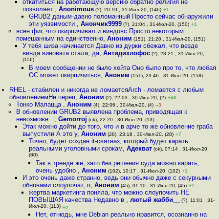
откатиться на работающую версию обратно религия не
позволяет
,
Anonimous
(?), 20:10 , 31-Июл-20, (146)
+1
GRUB2 даным-давно поломанный Просто сейчас обнаружили
эти уязвимости
,
Анончик9999
(?), 21:04 , 31-Июл-20, (150)
+1
ясен фиг, что окирпичивал и виндовс Просто некоторым
помешанным на единственно
,
Аноним
(151), 21:20 , 31-Июл-20, (151)
У тебя шиза начинается Давно из дурки сбежал, что везде
винда виновата стала, да
,
Антидихлофос
(?), 23:21 , 31-Июл-20,
(156)
В моем сообщении не было хейта Оно было про то, что любая
ОС может окирпичиться
,
Аноним
(151), 23:46 , 31-Июл-20, (158)
RHEL - стабилен и никогда не ломаетсяArch - ломается с любым
обновлениемНе переп
,
Аноним
(2), 22:03 , 30-Июл-20, (2)
+46
Тонко Малацца
,
Аноним
(4), 22:06 , 30-Июл-20, (4)
–3
В обновлении GRUB2 выявлена проблема, приводящая к
невозможн...
,
Gemorroj
(ok), 22:20 , 30-Июл-20, (13)
Этак можно дойти до того, что и в арче то же обновление граба
выпустили А это у
,
Аноним
(28), 23:18 , 30-Июл-20, (28)
+7
Точно, будет создан it-святназ, который будет карать
реальными уголовными срокам
,
Адекват
(ok), 07:14 , 31-Июл-20,
(80)
Так в тренде же, зато без решения суда можно карать,
очень удобно
,
Аноним
(102), 10:17 , 31-Июл-20, (102)
+1
И это очень даже странно, ведь они обычно даже с секурными
обновами слоупочат, п
,
Аноним
(45), 01:10 , 31-Июл-20, (45)
+1
жертва маркетинга поняла, что можно слоупочить НЕ
ПОВЫШАЯ качества Недавно в
,
лютый жабби__
(?), 11:01 , 31-
Июл-20, (113)
+2
Нет, отнюдь, мне Debian реально нравится, осознанно на