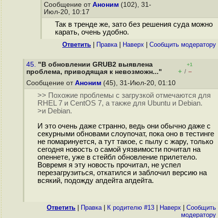
Сообщение от
Аноним
(102), 31-
Июл-20, 10:17
Так в тренде же, зато без решения суда можно
карать, очень удобно.
Ответить
|
Правка
|
Наверх
|
Cообщить модератору
45.
"В обновлении GRUB2 выявлена
+1
+
–
проблема, приводящая к невозможн..."
/
Сообщение от
Аноним
(45), 31-Июл-20, 01:10
>> Похожие проблемы с загрузкой отмечаются для
RHEL 7 и CentOS 7, а также для Ubuntu и Debian.
>и Debian.
И это очень даже странно, ведь они обычно даже с
секурными обновами слоупочат, пока оно в тестинге
не помаринуется, а тут такое, с пылу с жару, только
сегодня новость о самой уязвимости почитал на
опеннете, уже в стейбл обновление прилетело.
Вовремя я эту новость прочитал, не успел
перезагрузиться, откатился и заблочил версию на
всякий, подожду апдейта апдейта.
Ответить
|
Правка
|
К родителю #13
|
Наверх
|
Cообщить
модератору