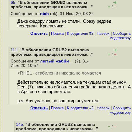
65.
"В обновлении GRUB2 выявлена
+8
+
–
проблема, приводящая к невозможн..."
/
Сообщение от
nich
(ok), 31-Июл-20, 03:22
Даже федору ломать не стали. Сразу редхед
похерили. Красавчики.
Ответить
|
Правка
|
К родителю #2
|
Наверх
|
Cообщить
модератору
111.
"В обновлении GRUB2 выявлена
+1
+
–
проблема, приводящая к невозможн..."
/
Сообщение от
лютый жабби__
(?), 31-
Июл-20, 10:57
>RHEL - стабилен и никогда не ломается
Действительно не ломается, на текущем стабильном
Cent (7), никакого обновления граба не нужно делать. А
в Арч оно явно прилетало.
p.s. Арч уважаю, но ваш жир неуместен...
Ответить
|
Правка
|
К родителю #2
|
Наверх
|
Cообщить
модератору
145.
"В обновлении GRUB2 выявлена
+
–
/
проблема, приводящая к невозможн..."