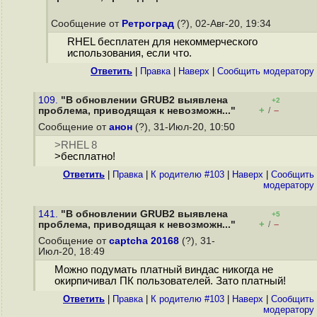
Сообщение от
Ретроград
(?), 02-Авг-20, 19:34
RHEL бесплатен для некоммерческого
использования, если что.
Ответить
|
Правка
|
Наверх
|
Cообщить модератору
109.
"В обновлении GRUB2 выявлена
+2
+
–
проблема, приводящая к невозможн..."
/
Сообщение от
анон
(?), 31-Июл-20, 10:50
>RHEL 8
>бесплатно!
Ответить
|
Правка
|
К родителю #103
|
Наверх
|
Cообщить
модератору
141.
"В обновлении GRUB2 выявлена
+5
+
–
проблема, приводящая к невозможн..."
/
Сообщение от
captcha 20168
(?), 31-
Июл-20, 18:49
Можно подумать платный виндас никогда не
окирпичивал ПК пользователей. Зато платный!
Ответить
|
Правка
|
К родителю #103
|
Наверх
|
Cообщить
модератору