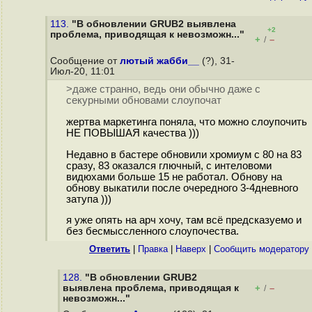
113.
"В обновлении GRUB2 выявлена
+2
проблема, приводящая к невозможн..."
+
–
/
Сообщение от
лютый жабби__
(?), 31-
Июл-20, 11:01
>даже странно, ведь они обычно даже с
секурными обновами слоупочат
жертва маркетинга поняла, что можно слоупочить
НЕ ПОВЫШАЯ качества )))
Недавно в бастере обновили хромиум с 80 на 83
сразу, 83 оказался глючный, с интеловоми
видюхами больше 15 не работал. Обнову на
обнову выкатили после очередного 3-4дневного
затупа )))
я уже опять на арч хочу, там всё предсказуемо и
без бесмыссленного слоупочества.
Ответить
|
Правка
|
Наверх
|
Cообщить модератору
128.
"В обновлении GRUB2
выявлена проблема, приводящая к
+
–
/
невозможн..."