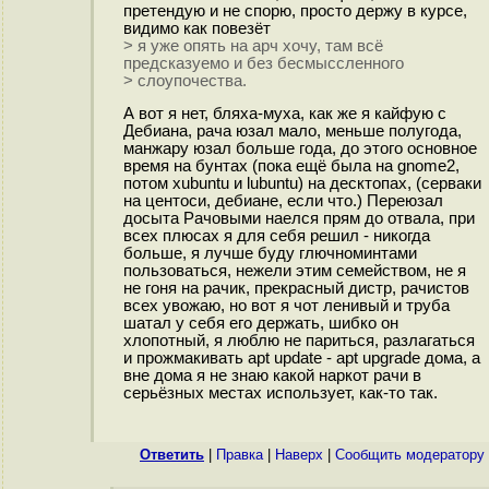
претендую и не спорю, просто держу в курсе,
видимо как повезёт
> я уже опять на арч хочу, там всё
предсказуемо и без бесмыссленного
> слоупочества.
А вот я нет, бляха-муха, как же я кайфую с
Дебиана, рача юзал мало, меньше полугода,
манжару юзал больше года, до этого основное
время на бунтах (пока ещё была на gnome2,
потом xubuntu и lubuntu) на десктопах, (серваки
на центоси, дебиане, если что.) Переюзал
досыта Рачовыми наелся прям до отвала, при
всех плюсах я для себя решил - никогда
больше, я лучше буду глючноминтами
пользоваться, нежели этим семейством, не я
не гоня на рачик, прекрасный дистр, рачистов
всех увожаю, но вот я чот ленивый и труба
шатал у себя его держать, шибко он
хлопотный, я люблю не париться, разлагаться
и прожмакивать apt update - apt upgrade дома, а
вне дома я не знаю какой наркот рачи в
серьёзных местах использует, как-то так.
Ответить
|
Правка
|
Наверх
|
Cообщить модератору