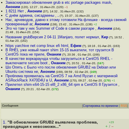
Замаскировал обновления grub в etc portage packages mask
,
Аноним
(120), 12:27 , 31-Июл-20, (120)
–1
1 8211 Нет
,
Аноним
(37), 14:32 , 31-Июл-20, (132)
С днём админа, сисадмины
,
.
(?), 15:37 , 31-Июл-20, (137)
Нас, арчеводов, давно к этому готовили На флешке - всегда свежий
проверенный ar
,
Аноним
(138), 15:42 , 31-Июл-20, (138)
+2
Это чо там у них Summer of Code в самом разгаре
,
Аноним
(154),
21:48 , 31-Июл-20, (154)
Название grubВерсия 2 04-11 1Manjaro, полет нормал
,
Кир
(?), 16:52 ,
01-Авг-20, (162)
https yarchive net comp linux efi html
,
Ефим
(?), 18:16 , 01-Авг-20, (163)
В RHEL уже новый пакет shim 15-15 выкатили, тот грузится В
CentOS пока не приле
,
Онаним
(?), 20:36 , 01-Авг-20, (166)
В качестве воркараунда чтобы загрузиться в CentOS RHEL -
выключаете secure boot
,
Онаним
(?), 20:51 , 01-Авг-20, (
167
)
Шо Опять c Было что после обновления GRUB2 на Debian или
Ubuntu система не
,
Аноним
(169), 08:59 , 02-Авг-20, (
169
)
Проблема проявилась на CentOS 7 на Amd Ryzan с материнкой
ASRockRack X470D4U в U
,
Аноним
(170), 09:27 , 02-Авг-20, (
170
)
+1
Прилетел shim-x64-15-15 el8_2 x86_64 rpm в CentOS 8 Грузится
,
Онаним
(?), 20:21 , 02-Авг-20, (
172
)
Сообщения
[
Сортировка по времени
|
RSS
]
1.
"В обновлении GRUB2 выявлена проблема,
+29
+
–
приводящая к невозможн..."
/