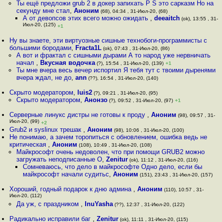
Ты ещё предложи grub 2 в докер запихать P S это сарказм Но на
секунду мне стал
,
Аноним
(68), 04:34 , 31-Июл-20, (68)
А от девопсов этих всего можно ожидать
,
deeaitch
(ok), 13:55 , 31-
Июл-20, (125)
+1
Ну вы знаете, эти виртуозные сишные технобоги-программисты с
большими бородами
,
Fracta1L
(ok), 07:43 , 31-Июл-20, (86)
А вот и фрактал с сишными дырами А то народ уже нервничать
начал
,
Вкусная водочка
(?), 15:54 , 31-Июл-20, (139)
+1
Ты мне вчера весь вечер испортил Я тебя тут с твоими дыренями
вчера ждал, не до
,
ann
(??), 16:54 , 31-Июл-20, (140)
Скрыто модератором
,
luis2
(?), 09:21 , 31-Июл-20, (95)
Скрыто модератором
,
Анонзо
(?), 09:52 , 31-Июл-20, (97)
+1
Серверные линукс дистры не готовы к проду
,
Аноним
(98), 09:57 , 31-
Июл-20, (99)
+2
Grub2 и syslinux трешак
,
Аноним
(98), 10:06 , 31-Июл-20, (100)
Не понимаю, а зачем торопиться с обновлением, ошибка ведь не
критическая
,
Аноним
(108), 10:49 , 31-Июл-20, (108)
Майкрософт очень недоволен, что при помощи GRUB2 можно
загружать неподписанные О
,
Zenitur
(ok), 11:12 , 31-Июл-20, (116)
Сомневаюсь, что дело в майкрософте Одно дело, если бы
майкрософт начали судитьс
,
Аноним
(151), 23:43 , 31-Июл-20, (157)
Хороший, годный подарок к дню админа
,
Аноним
(110), 10:57 , 31-
Июл-20, (112)
Да уж, с праздником
,
InuYasha
(??), 12:37 , 31-Июл-20, (122)
Радикально исправили баг
,
Zenitur
(ok), 11:11 , 31-Июл-20, (115)