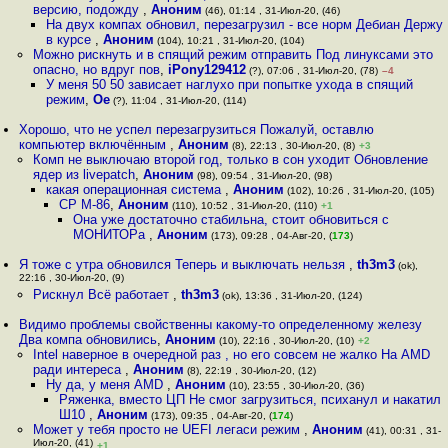
версию, подожду
,
Аноним
(46), 01:14 , 31-Июл-20, (46)
На двух компах обновил, перезагрузил - все норм Дебиан Держу
в курсе
,
Аноним
(104), 10:21 , 31-Июл-20, (104)
Можно рискнуть и в спящий режим отправить Под линуксами это
опасно, но вдруг пов
,
iPony129412
(?), 07:06 , 31-Июл-20, (78)
–4
У меня 50 50 зависает наглухо при попытке ухода в спящий
режим
,
Oe
(?), 11:04 , 31-Июл-20, (114)
Хорошо, что не успел перезагрузиться Пожалуй, оставлю
компьютер включённым
,
Аноним
(8), 22:13 , 30-Июл-20, (8)
+3
Комп не выключаю второй год, только в сон уходит Обновление
ядер из livepatch
,
Аноним
(98), 09:54 , 31-Июл-20, (98)
какая операционная система
,
Аноним
(102), 10:26 , 31-Июл-20, (105)
CP M-86
,
Аноним
(110), 10:52 , 31-Июл-20, (110)
+1
Она уже достаточно стабильна, стоит обновиться с
МОНИТОРа
,
Аноним
(173), 09:28 , 04-Авг-20, (
173
)
Я тоже с утра обновился Теперь и выключать нельзя
,
th3m3
(ok),
22:16 , 30-Июл-20, (9)
Рискнул Всё работает
,
th3m3
(ok), 13:36 , 31-Июл-20, (124)
Видимо проблемы свойственны какому-то определенному железу
Два компа обновились
,
Аноним
(10), 22:16 , 30-Июл-20, (10)
+2
Intel наверное в очередной раз , но его совсем не жалко На AMD
ради интереса
,
Аноним
(8), 22:19 , 30-Июл-20, (12)
Ну да, у меня AMD
,
Аноним
(10), 23:55 , 30-Июл-20, (36)
Ряженка, вместо ЦП Не смог загрузиться, психанул и накатил
Ш10
,
Аноним
(173), 09:35 , 04-Авг-20, (
174
)
Может у тебя просто не UEFI легаси режим
,
Аноним
(41), 00:31 , 31-
Июл-20, (41)
+1