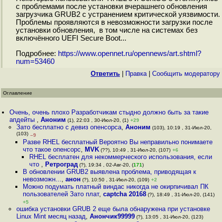
с проблемами после установки вчерашнего обновления
загрузчика GRUB2 с устранением критической уязвимости.
Проблемы проявляются в невозможности загрузки после
установки обновления, в том числе на системах без
включённого UEFI Secure Boot...
Подробнее:
https://www.opennet.ru/opennews/art.shtml?
num=53460
Ответить
|
Правка
|
Cообщить модератору
Оглавление
Очень, очень плохо Разработчикам стыдно должно быть за такие
апдейты
,
Аноним
(1), 22:03 , 30-Июл-20, (1)
+29
Зато бесплатно с девиз опенсорса
,
Аноним
(103), 10:19 , 31-Июл-20,
(103)
–9
Разве RHEL бесплатный Вероятно Вы неправильно понимаете
что такое опенсорс
,
MVK
(??), 10:49 , 31-Июл-20, (107)
+6
RHEL бесплатен для некоммерческого использования, если
что
,
Ретроград
(?), 19:34 , 02-Авг-20, (
171
)
В обновлении GRUB2 выявлена проблема, приводящая к
невозможн...
,
анон
(?), 10:50 , 31-Июл-20, (109)
+2
Можно подумать платный виндас никогда не окирпичивал ПК
пользователей Зато плат
,
captcha 20168
(?), 18:49 , 31-Июл-20, (141)
+5
ошибка установки GRUB 2 еще была обнаружена при установке
Linux Mint месяц назад
,
Анончик99999
(?), 13:05 , 31-Июл-20, (123)