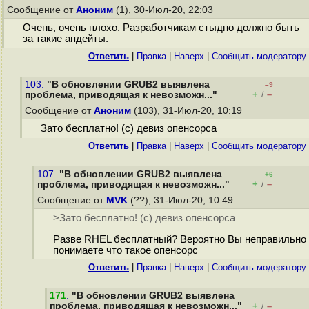
Сообщение от
Аноним
(1), 30-Июл-20, 22:03
Очень, очень плохо. Разработчикам стыдно должно быть
за такие апдейты.
Ответить
|
Правка
|
Наверх
|
Cообщить модератору
103.
"В обновлении GRUB2 выявлена
–9
+
–
проблема, приводящая к невозможн..."
/
Сообщение от
Аноним
(103), 31-Июл-20, 10:19
Зато бесплатно! (с) девиз опенсорса
Ответить
|
Правка
|
Наверх
|
Cообщить модератору
107.
"В обновлении GRUB2 выявлена
+6
+
–
проблема, приводящая к невозможн..."
/
Сообщение от
MVK
(??), 31-Июл-20, 10:49
>Зато бесплатно! (с) девиз опенсорса
Разве RHEL бесплатный? Вероятно Вы неправильно
понимаете что такое опенсорс
Ответить
|
Правка
|
Наверх
|
Cообщить модератору
171
.
"В обновлении GRUB2 выявлена
проблема, приводящая к невозможн..."
+
–
/