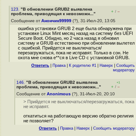
123.
"В обновлении GRUB2 выявлена
+
–
/
проблема, приводящая к невозможн..."
Сообщение от
Анончик99999
(?), 31-Июл-20, 13:05
ошибка установки GRUB 2 еще была обнаружена при
установке Linux Mint месяц назад на систему без UEFI
Secure Boot. Обидно, но 2 часа назад я обновил
систему и GRUB естественно при обновлении вылетел
с ошибкой. Прийдется не выключаться/
перезагружаться, пока не исправят. Только в сон. Не
охота мне снова е**ся в Live CD с установкой GRUB.
Ответить
|
Правка
|
К родителю #1
|
Наверх
|
Cообщить
модератору
146.
"В обновлении GRUB2 выявлена
+1
+
–
проблема, приводящая к невозможн..."
/
Сообщение от
Anonimous
(?), 31-Июл-20, 20:10
> Прийдется не выключаться/перезагружаться, пока
не исправят.
откатиться на работающую версию обратно религия
не позволяет?
Ответить
|
Правка
|
Наверх
|
Cообщить модератору