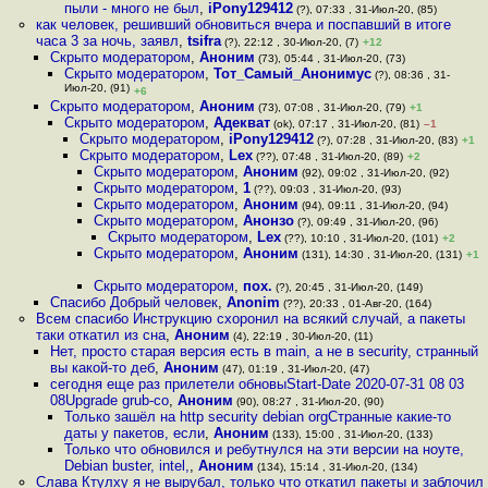
пыли - много не был
,
iPony129412
(?), 07:33 , 31-Июл-20, (85)
как человек, решивший обновиться вчера и поспавший в итоге
часа 3 за ночь, заявл
,
tsifra
(?), 22:12 , 30-Июл-20, (7)
+12
Скрыто модератором
,
Аноним
(73), 05:44 , 31-Июл-20, (73)
Скрыто модератором
,
Тот_Самый_Анонимус
(?), 08:36 , 31-
Июл-20, (91)
+6
Скрыто модератором
,
Аноним
(73), 07:08 , 31-Июл-20, (79)
+1
Скрыто модератором
,
Адекват
(ok), 07:17 , 31-Июл-20, (81)
–1
Скрыто модератором
,
iPony129412
(?), 07:28 , 31-Июл-20, (83)
+1
Скрыто модератором
,
Lex
(??), 07:48 , 31-Июл-20, (89)
+2
Скрыто модератором
,
Аноним
(92), 09:02 , 31-Июл-20, (92)
Скрыто модератором
,
1
(??), 09:03 , 31-Июл-20, (93)
Скрыто модератором
,
Аноним
(94), 09:11 , 31-Июл-20, (94)
Скрыто модератором
,
Анонзо
(?), 09:49 , 31-Июл-20, (96)
Скрыто модератором
,
Lex
(??), 10:10 , 31-Июл-20, (101)
+2
Скрыто модератором
,
Аноним
(131), 14:30 , 31-Июл-20, (131)
+1
Скрыто модератором
,
пох.
(?), 20:45 , 31-Июл-20, (149)
Спасибо Добрый человек
,
Anonim
(??), 20:33 , 01-Авг-20, (164)
Всем спасибо Инструкцию схоронил на всякий случай, а пакеты
таки откатил из сна
,
Аноним
(4), 22:19 , 30-Июл-20, (11)
Нет, просто старая версия есть в main, а не в security, cтранный
вы какой-то деб
,
Аноним
(47), 01:19 , 31-Июл-20, (47)
сегодня еще раз прилетели обновыStart-Date 2020-07-31 08 03
08Upgrade grub-co
,
Аноним
(90), 08:27 , 31-Июл-20, (90)
Только зашёл на http security debian orgСтранные какие-то
даты у пакетов, если
,
Аноним
(133), 15:00 , 31-Июл-20, (133)
Только что обновился и ребутнулся на эти версии на ноуте,
Debian buster, intel,
,
Аноним
(134), 15:14 , 31-Июл-20, (134)
Слава Ктулху я не вырубал, только что откатил пакеты и заблочил