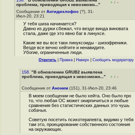
156.
"В обновлении GRUB2 выявлена
+
–
/
проблема, приводящая к невозможн..."
Сообщение от
Антидихлофос
(?), 31-
Июл-20, 23:21
У тебя шиза начинается?
Давно из дурки сбежал, что везде винда виновата
стала, даже где это явно баг в линуксе.
Какие же вы все таки линуксоиды - шизофреники.
Везде все вечно хейтите и ненавидите.
Убогие, ограниченные люди.
Ответить
|
Правка
|
Наверх
|
Cообщить модератору
158.
"В обновлении GRUB2 выявлена
проблема, приводящая к невозможн..."
+
–
/
Сообщение от
Аноним
(151), 31-Июл-20, 23:46
В моем сообщении не было хейта. Оно было про
то, что любая ОС может окирпичиться и любые
сравнения без статистических данных это чушь
собачья.
Советую посетить психотерапевта, видимо у тебя
там это, проецирование собственного состояния
на окружающих.