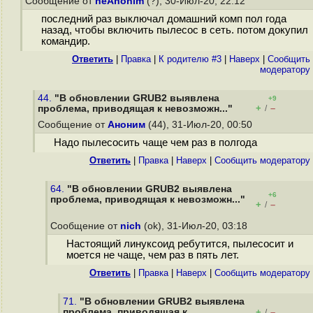
Сообщение от
neAnonim
(?), 30-Июл-20, 22:12
последний раз выключал домашний комп пол года
назад, чтобы включить пылесос в сеть. потом докупил
командир.
Ответить
|
Правка
|
К родителю #3
|
Наверх
|
Cообщить
модератору
44.
"В обновлении GRUB2 выявлена
+9
+
–
проблема, приводящая к невозможн..."
/
Сообщение от
Аноним
(44), 31-Июл-20, 00:50
Надо пылесосить чаще чем раз в полгода
Ответить
|
Правка
|
Наверх
|
Cообщить модератору
64.
"В обновлении GRUB2 выявлена
+6
проблема, приводящая к невозможн..."
+
–
/
Сообщение от
nich
(ok), 31-Июл-20, 03:18
Настоящий линуксоид ребутится, пылесосит и
моется не чаще, чем раз в пять лет.
Ответить
|
Правка
|
Наверх
|
Cообщить модератору
71.
"В обновлении GRUB2 выявлена
проблема, приводящая к
+
–
/