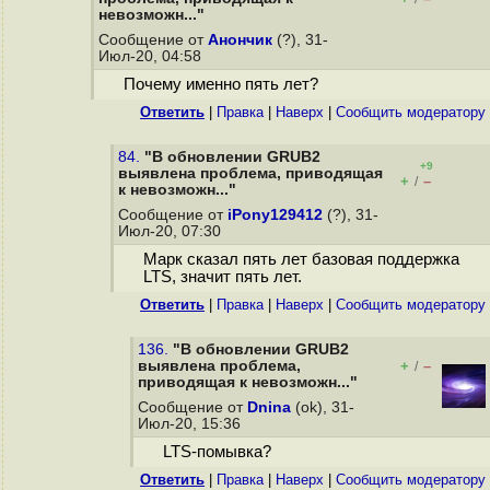
невозможн..."
Сообщение от
Анончик
(?), 31-
Июл-20, 04:58
Почему именно пять лет?
Ответить
|
Правка
|
Наверх
|
Cообщить модератору
84.
"В обновлении GRUB2
+9
выявлена проблема, приводящая
+
–
/
к невозможн..."
Сообщение от
iPony129412
(?), 31-
Июл-20, 07:30
Марк сказал пять лет базовая поддержка
LTS, значит пять лет.
Ответить
|
Правка
|
Наверх
|
Cообщить модератору
136.
"В обновлении GRUB2
выявлена проблема,
+
–
/
приводящая к невозможн..."
Сообщение от
Dnina
(ok), 31-
Июл-20, 15:36
LTS-помывка?
Ответить
|
Правка
|
Наверх
|
Cообщить модератору