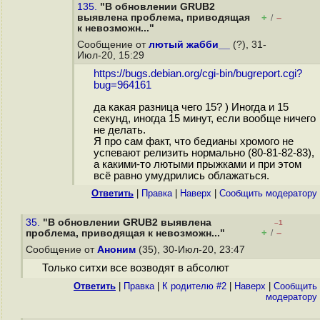
135.
"В обновлении GRUB2
выявлена проблема, приводящая
+
–
/
к невозможн..."
Сообщение от
лютый жабби__
(?), 31-
Июл-20, 15:29
https://bugs.debian.org/cgi-bin/bugreport.cgi?
bug=964161
да какая разница чего 15? ) Иногда и 15
секунд, иногда 15 минут, если вообще ничего
не делать.
Я про сам факт, что бедианы хромого не
успевают релизить нормально (80-81-82-83),
а какими-то лютыми прыжками и при этом
всё равно умудрились облажаться.
Ответить
|
Правка
|
Наверх
|
Cообщить модератору
35.
"В обновлении GRUB2 выявлена
–1
+
–
проблема, приводящая к невозможн..."
/
Сообщение от
Аноним
(35), 30-Июл-20, 23:47
Только ситхи все возводят в абсолют
Ответить
|
Правка
|
К родителю #2
|
Наверх
|
Cообщить
модератору