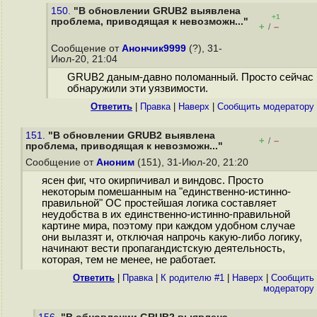
150.
"В обновлении GRUB2 выявлена
+1
проблема, приводящая к невозможн..."
+
–
/
Сообщение от
Анончик9999
(?), 31-
Июл-20, 21:04
GRUB2 даным-давно поломанный. Просто сейчас
обнаружили эти уязвимости.
Ответить
|
Правка
|
Наверх
|
Cообщить модератору
151.
"В обновлении GRUB2 выявлена
+
–
/
проблема, приводящая к невозможн..."
Сообщение от
Аноним
(151), 31-Июл-20, 21:20
ясен фиг, что окирпичивал и виндовс. Просто
некоторым помешанным на "единственно-истинно-
правильной" ОС простейшая логика составляет
неудобства в их единственно-истинно-правильной
картине мира, поэтому при каждом удобном случае
они вылазят и, отключая напрочь какую-либо логику,
начинают вести пропагандистскую деятельность,
которая, тем не менее, не работает.
Ответить
|
Правка
|
К родителю #1
|
Наверх
|
Cообщить
модератору