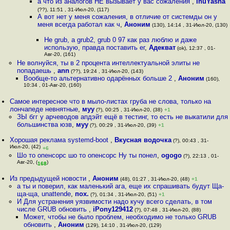
а что из аналогов НЕ вызывает у вас сожаления
,
InuYasha
(??), 11:51 , 31-Июл-20, (117)
А вот нет у меня сожаления, в отличие от системды он у
меня всегда работал как ч
,
Аноним
(130), 14:14 , 31-Июл-20, (130)
Не grub, а grub2, grub 0 97 как раз люблю и даже
использую, правда поставить ег
,
Адекват
(ok), 12:37 , 01-
Авг-20, (161)
Не волнуйся, ты в 2 процента интеллектуальной элиты не
попадаешь
,
ann
(??), 19:24 , 31-Июл-20, (143)
Вообще-то альтернативно одарённых больше 2
,
Аноним
(160),
10:34 , 01-Авг-20, (160)
Самое интересное что в мыло-листах груба не слова, только на
лончапеде невнятные
,
муу
(?), 00:25 , 31-Июл-20, (38)
+1
ЗЫ бгг у арчеводов апдэйт ещё в тестинг, то есть не выкатили для
большинства юзв
,
муу
(?), 00:29 , 31-Июл-20, (39)
+1
Хорошая реклама systemd-boot
,
Вкусная водочка
(?), 00:43 , 31-
Июл-20, (42)
+6
Шо то опенсорс шо то опенсорс Ну ты понел
,
ogogo
(?), 22:13 , 01-
Авг-20, (
)
168
Из предыдущей новости
,
Аноним
(48), 01:27 , 31-Июл-20, (48)
+1
а ты и поверил, как маленький ага, еще их спрашивать будут Ща-
ща-ща, unattende
,
пох.
(?), 01:34 , 31-Июл-20, (51)
+1
И Для устранения уязвимости надо кучу всего сделать, в том
числе GRUB обновить
,
iPony129412
(?), 07:48 , 31-Июл-20, (88)
Может, чтобы не было проблем, необходимо не только GRUB
обновить
,
Аноним
(129), 14:10 , 31-Июл-20, (129)