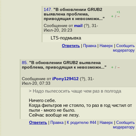
147.
"В обновлении GRUB2
+1
выявлена проблема,
+
–
/
приводящая к невозможн..."
Сообщение от
mail
(?), 31-
Июл-20, 20:23
LTS-подмывка
Ответить
|
Правка
|
Наверх
|
Cообщить
модератору
85.
"В обновлении GRUB2 выявлена
проблема, приводящая к невозможн..."
+
–
/
Сообщение от
iPony129412
(?), 31-
Июл-20, 07:33
> Надо пылесосить чаще чем раз в полгода
Ничего себе.
Когда фильтров не стояло, то раз в год чистил от
пыли - много не было.
Сейчас вообще не лезу.
Ответить
|
Правка
|
К родителю #44
|
Наверх
|
Cообщить
модератору