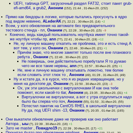
UEFI, таблица GPT, загрузочный раздел FAT32, стоит пакет grub-
efi-amd64, а grub2
,
Аноним
(152), 21:44 , 31-Июл-20, (152)
Прямо как бекдоры в логике, которые пытались просуснуть в ядро
под видом невинно
,
ALederAK
(?), 22:21 , 30-Июл-20, (14)
+2
Всем, у кого обновления на автомате без предварительного
тестового стенда - пл
,
Онаним
(?), 22:28 , 30-Июл-20, (15)
–9
Конечно, ведь каждый пользователь ноутбука имеет точно такой-
же ноутбук чтобы пр
,
ann
(??), 22:41 , 30-Июл-20, (19)
+12
Не, ну личную машину откатить не проблема, это и есть стенд А
вот тем, у кого он
,
Онаним
(?), 22:46 , 30-Июл-20, (21)
+1
Причём знаю, что многие заметят только после вне планового
ребута
,
Онаним
(?), 22:46 , 30-Июл-20, (22)
Не поверишь, они действительно поребутали Я то думаю
чего ни все такие нервны
,
ann
(??), 22:57 , 30-Июл-20, (25)
+1
Не, мне и личную машину откатывать ломотно, тем более
если словить этот глюк то
,
Аноним
(49), 01:28 , 31-Июл-20, (49)
Ну и кстате да, я в курсе, что я из редких извращенцев, но у
меня на десктопе дв
,
Онаним
(?), 22:50 , 30-Июл-20, (23)
–3
Ох, уж эти школьнички с виртуалочками И как она тебе
поможет, если какой-то баг
,
Аноним
(4), 23:35 , 30-Июл-20, (31)
+4
Виртуалочки не виртуалочки, а вот с утра отдуплиться надо
было бы сперва что поч
,
Аноним
(55), 01:53 , 31-Июл-20, (55)
Потестил пакетик на CentOS RHEL в школьной виртуалочке
Ну да, под UEFI shim -13
,
Онаним
(?), 20:35 , 01-Авг-20, (165)
Они выкатили обновление даже не проверив как оно работает
Автора
,
ыы
(?), 22:39 , 30-Июл-20, (16)
+1
Зато не master
,
Повидло19
(?), 22:39 , 30-Июл-20, (17)
+21
Прочитал будто про обновление windows
,
Аноним
(18), 22:41 , 30-