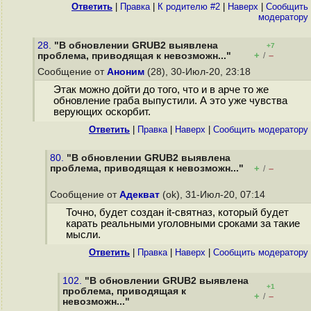
Ответить
|
Правка
|
К родителю #2
|
Наверх
|
Cообщить
модератору
28.
"В обновлении GRUB2 выявлена
+7
+
–
проблема, приводящая к невозможн..."
/
Сообщение от
Аноним
(28), 30-Июл-20, 23:18
Этак можно дойти до того, что и в арче то же
обновление граба выпустили. А это уже чувства
верующих оскорбит.
Ответить
|
Правка
|
Наверх
|
Cообщить модератору
80.
"В обновлении GRUB2 выявлена
проблема, приводящая к невозможн..."
+
–
/
Сообщение от
Адекват
(ok), 31-Июл-20, 07:14
Точно, будет создан it-святназ, который будет
карать реальными уголовными сроками за такие
мысли.
Ответить
|
Правка
|
Наверх
|
Cообщить модератору
102.
"В обновлении GRUB2 выявлена
+1
проблема, приводящая к
+
–
/
невозможн..."