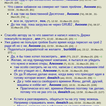
Июл-20, (18)
+3
Что самое забавное на семерке нет таких проблем
,
Аноним
(61),
03:04 , 31-Июл-20, (61)
А как там на бжественной Десяточке
,
Аноним
(74), 06:36 , 31-
Июл-20, (74)
+2
все ок, грузится
,
пох.
(?), 12:32 , 31-Июл-20, (121)
До тех пор, пока загрузка не через GRUB2
,
Аноним
(74), 06:37 ,
31-Июл-20, (75)
Спасибо автору за то что заметил и написл новость Держи
пожалуйста вкурсе
,
ann
(??), 22:43 , 30-Июл-20, (20)
+4
Уже давно не пользую гробом Было время когда пересел на гроб 2
ради efi но с ни
,
Аноним
(24), 22:53 , 30-Июл-20, (24)
–2
Поделиться разработкой не желаете
,
burik666
(ok), 23:12 , 30-Июл-20,
(27)
+1
Да, я бы тоже хотел посмотреть
,
ann
(??), 23:27 , 30-Июл-20, (29)
+3
Желаю, но код принадлежит компании, я пытался их убедить
что нужно и можно откры
,
Алконим
(?), 01:31 , 31-Июл-20, (50)
+2
там особо смотреть не на что, написан с использованием intel
efi его утащил из с
,
Алконим
(?), 01:39 , 31-Июл-20, (54)
Ох да Я обычно делаю иначе, когда вижу что приходит идея в
голову которая может
,
deeaitch
(ok), 03:01 , 31-Июл-20, (59)
+1
Да у тебя масса свободного времени Жены, детей, друзей,
машины и хобби нет
,
Аноним
(102), 10:31 , 31-Июл-20, (106)
Практически его нет, времени Именно поэтому так делаю,
потому что не раз это са
,
deeaitch
(ok), 13:58 , 31-Июл-20, (127)
Кстати а разговаривать, общаться ты на эту тему можешь
Например спрашивать мнен
,
deeaitch
(ok), 03:04 , 31-Июл-20, (60)