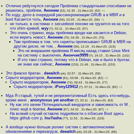
Отлично ребутнулся сегодня Проблема стандартными способами не
решилась, проблем
,
Аноним
(52), 01:35 , 31-Июл-20, (52)
+1
По ходу, дело в очередной рассинхронизации GRUB а в MBR и в
boot Касается толь
,
Аноним
(56), 02:05 , 31-Июл-20, (56)
+1
не только, в системах с secureboot похоже не грузится из-за того
что shim кривой
,
муу
(?), 02:11 , 31-Июл-20, (57)
Это очень странно, ведь проблема вроде как касается и Debian,
если верить новост
,
Аноним
(70), 04:39 , 31-Июл-20, (70)
Там проблема в том, что скрипты прописывают GRUB в MBR на
другом диске, не том,
,
Аноним
(56), 12:19 , 31-Июл-20, (119)
Это не вчерашняя проблема Я месяц назад ставил Linux Mint
на систему с выключен
,
Анончик9999
(?), 19:15 , 31-Июл-20, (142)
И это таки странно, потому что в Debian, как и было в бунтах,
не знаю как сейчас
,
Аноним
(153), 21:46 , 31-Июл-20, (153)
Это фиаско братан
,
deeaitch
(ok), 02:57 , 31-Июл-20, (58)
Скрыто модератором
,
Аноним
(61), 03:08 , 31-Июл-20, (62)
+3
Скрыто модератором
,
Аноним
(74), 06:43 , 31-Июл-20, (77)
Скрыто модератором
,
iPony129412
(?), 07:21 , 31-Июл-20, (82)
+2
Мда Я старый, тупой и не репрезентативный Есть здесь кто-нибудь,
кроме меня
,
anonymous yet another
(?), 03:11 , 31-Июл-20, (63)
Ну как это зачем Потенциальный вендорлок и зависимость от M ,
плюс ещё в боатва
,
Аноним
(67), 04:32 , 31-Июл-20, (67)
+1
На всякий случай оставлю подробности о inSecure Boot здесь
https github com p
,
InuYasha
(??), 11:53 , 31-Июл-20, (118)
А вообще нужно больше ролинг систем с автоматическими
обновлениями и перезагрузк
,
deeaitch
(ok), 03:28 , 31-Июл-20, (66)