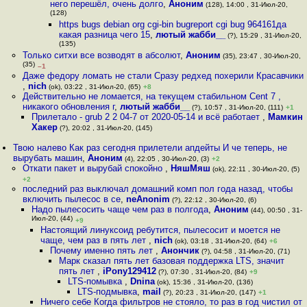
него перешёл, очень долго
,
Аноним
(128), 14:00 , 31-Июл-20,
(128)
https bugs debian org cgi-bin bugreport cgi bug 964161да
какая разница чего 15
,
лютый жабби__
(?), 15:29 , 31-Июл-20,
(135)
Только ситхи все возводят в абсолют
,
Аноним
(35), 23:47 , 30-Июл-20,
(35)
–1
Даже федору ломать не стали Сразу редхед похерили Красавчики
,
nich
(ok), 03:22 , 31-Июл-20, (65)
+8
Действительно не ломается, на текущем стабильном Cent 7 ,
никакого обновления г
,
лютый жабби__
(?), 10:57 , 31-Июл-20, (111)
+1
Прилетало - grub 2 2 04-7 от 2020-05-14 и всё работает
,
Мамкин
Хакер
(?), 20:02 , 31-Июл-20, (145)
Твою налево Как раз сегодня прилетели апдейты И че теперь, не
вырубать машин
,
Аноним
(4), 22:05 , 30-Июл-20, (3)
+2
Откати пакет и вырубай спокойно
,
НяшМяш
(ok), 22:11 , 30-Июл-20, (5)
+2
последний раз выключал домашний комп пол года назад, чтобы
включить пылесос в се
,
neAnonim
(?), 22:12 , 30-Июл-20, (6)
Надо пылесосить чаще чем раз в полгода
,
Аноним
(44), 00:50 , 31-
Июл-20, (44)
+9
Настоящий линуксоид ребутится, пылесосит и моется не
чаще, чем раз в пять лет
,
nich
(ok), 03:18 , 31-Июл-20, (64)
+6
Почему именно пять лет
,
Анончик
(?), 04:58 , 31-Июл-20, (71)
Марк сказал пять лет базовая поддержка LTS, значит
пять лет
,
iPony129412
(?), 07:30 , 31-Июл-20, (84)
+9
LTS-помывка
,
Dnina
(ok), 15:36 , 31-Июл-20, (136)
LTS-подмывка
,
mail
(?), 20:23 , 31-Июл-20, (147)
+1
Ничего себе Когда фильтров не стояло, то раз в год чистил от