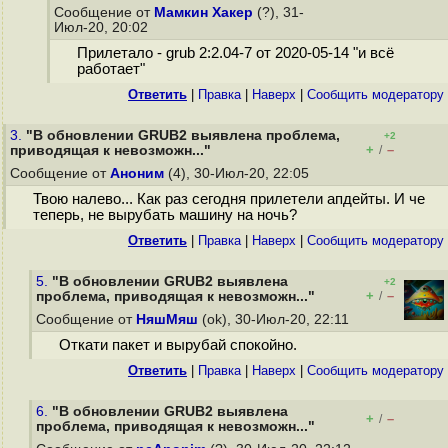
Сообщение от
Мамкин Хакер
(?), 31-
Июл-20, 20:02
Прилетало - grub 2:2.04-7 от 2020-05-14 "и всё
работает"
Ответить
|
Правка
|
Наверх
|
Cообщить модератору
3.
"В обновлении GRUB2 выявлена проблема,
+2
+
–
приводящая к невозможн..."
/
Сообщение от
Аноним
(4), 30-Июл-20, 22:05
Твою налево... Как раз сегодня прилетели апдейты. И че
теперь, не вырубать машину на ночь?
Ответить
|
Правка
|
Наверх
|
Cообщить модератору
5.
"В обновлении GRUB2 выявлена
+2
+
–
проблема, приводящая к невозможн..."
/
Сообщение от
НяшМяш
(ok), 30-Июл-20, 22:11
Откати пакет и вырубай спокойно.
Ответить
|
Правка
|
Наверх
|
Cообщить модератору
6.
"В обновлении GRUB2 выявлена
+
–
/
проблема, приводящая к невозможн..."