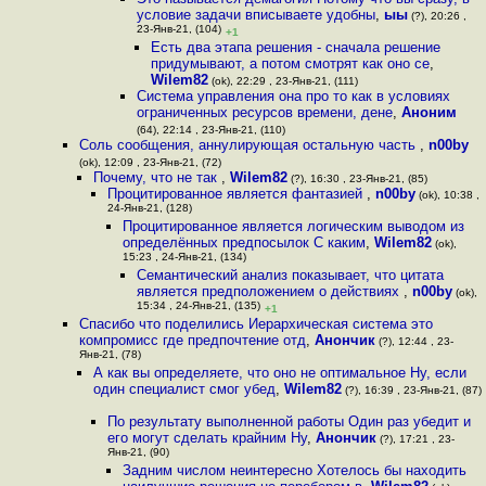
условие задачи вписываете удобны
,
ыы
(?), 20:26 ,
23-Янв-21, (104)
+1
Есть два этапа решения - сначала решение
придумывают, а потом смотрят как оно се
,
Wilem82
(ok), 22:29 , 23-Янв-21, (111)
Система управления она про то как в условиях
ограниченных ресурсов времени, дене
,
Аноним
(64), 22:14 , 23-Янв-21, (110)
Соль сообщения, аннулирующая остальную часть
,
n00by
(ok), 12:09 , 23-Янв-21, (72)
Почему, что не так
,
Wilem82
(?), 16:30 , 23-Янв-21, (85)
Процитированное является фантазией
,
n00by
(ok), 10:38 ,
24-Янв-21, (128)
Процитированное является логическим выводом из
определённых предпосылок С каким
,
Wilem82
(ok),
15:23 , 24-Янв-21, (134)
Семантический анализ показывает, что цитата
является предположением о действиях
,
n00by
(ok),
15:34 , 24-Янв-21, (135)
+1
Спасибо что поделились Иерархическая система это
компромисс где предпочтение отд
,
Анончик
(?), 12:44 , 23-
Янв-21, (78)
А как вы определяете, что оно не оптимальное Ну, если
один специалист смог убед
,
Wilem82
(?), 16:39 , 23-Янв-21, (87)
По результату выполненной работы Один раз убедит и
его могут сделать крайним Ну
,
Анончик
(?), 17:21 , 23-
Янв-21, (90)
Задним числом неинтересно Хотелось бы находить