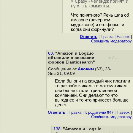
> Сразу - челендж принят, и
ну х...ть комменты.
Что понятного? Речь шла об
амазоне (вечернем
мудозвоне) и его форке, и
когда они форкнули?
Ответить
|
Правка
|
Наверх
|
Cообщить модератору
63.
"Amazon и Logz.io
объявили о создании
+
–
/
форков Elasticsearch"
Сообщение от
Аноним
(63), 23-
Янв-21, 09:09
Если бы они на каждый чих платили
то разработчикам, то математикам
они бы не стали триллионной
компанией. Они делают то что
выгоднее и то что принесет больше
денег.
Ответить
|
Правка
|
К родителю #47
|
Наверх
|
Cообщить модератору
138.
"Amazon и Logz.io