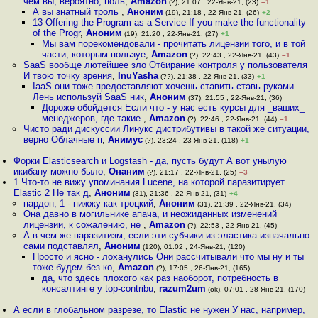
чем вы, вероятно, поль
,
Amazon
(?), 21:07 , 22-Янв-21, (23)
–1
А вы знатный троль
,
Аноним
(19), 21:18 , 22-Янв-21, (26)
+2
13 Offering the Program as a Service If you make the functionality
of the Progr
,
Аноним
(19), 21:20 , 22-Янв-21, (27)
+1
Мы вам порекомендовали - прочитать лицензии того, и в той
части, которым пользуе
,
Amazon
(?), 22:43 , 22-Янв-21, (43)
–1
SaaS вообще лютейшее зло Отбирание контроля у пользователя
И твою точку зрения
,
InuYasha
(??), 21:38 , 22-Янв-21, (33)
+1
IaaS они тоже предоставляют хочешь ставить ставь руками
Лень используй SaaS ник
,
Аноним
(37), 21:55 , 22-Янв-21, (36)
Дороже обойдется Если что - у нас есть курсы для _ваших_
менеджеров, где такие
,
Amazon
(?), 22:46 , 22-Янв-21, (44)
–1
Чисто ради дискуссии Линукс дистрибутивы в такой же ситуации,
верно Облачные п
,
Анимус
(?), 23:24 , 23-Янв-21, (118)
+1
Форки Elasticsearch и Logstash - да, пусть будут А вот унылую
икибану можно было
,
Онаним
(?), 21:17 , 22-Янв-21, (25)
–3
1 Что-то не вижу упоминания Lucene, на которой паразитирует
Elastic 2 Не так д
,
Аноним
(31), 21:36 , 22-Янв-21, (31)
+4
пардон, 1 - пижжу как троцкий
,
Аноним
(31), 21:39 , 22-Янв-21, (34)
Она давно в могильнике апача, и неожиданных изменений
лицензии, к сожалению, не
,
Amazon
(?), 22:53 , 22-Янв-21, (45)
А в чем же паразитизм, если эти субчики из эластика изначально
сами подставлял
,
Аноним
(120), 01:02 , 24-Янв-21, (120)
Просто и ясно - лоханулись Они рассчитывали что мы ну и ты
тоже будем без ко
,
Amazon
(?), 17:05 , 26-Янв-21, (165)
да, что здесь плохого как раз наоборот, потребность в
консалтинге у top-contribu
,
razum2um
(ok), 07:01 , 28-Янв-21, (170)
А если в глобальном разрезе, то Elastic не нужен У нас, например,