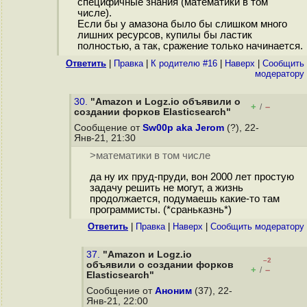
специфичные знания (математики в том
числе).
Если бы у амазона было бы слишком много
лишних ресурсов, купилы бы ластик
полностью, а так, сражение только начинается.
Ответить
|
Правка
|
К родителю #16
|
Наверх
|
Cообщить
модератору
30.
"Amazon и Logz.io объявили о
+
–
/
создании форков Elasticsearch"
Сообщение от
Sw00p aka Jerom
(?), 22-
Янв-21, 21:30
>математики в том числе
да ну их пруд-пруди, вон 2000 лет простую
задачу решить не могут, а жизнь
продолжается, подумаешь какие-то там
программисты. (*сраньказнь*)
Ответить
|
Правка
|
Наверх
|
Cообщить модератору
37.
"Amazon и Logz.io
–2
объявили о создании форков
+
–
/
Elasticsearch"
Сообщение от
Аноним
(37), 22-
Янв-21, 22:00