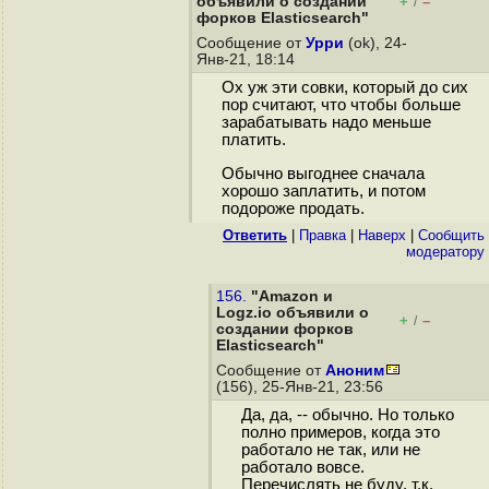
объявили о создании
+
–
/
форков Elasticsearch"
Сообщение от
Урри
(ok), 24-
Янв-21, 18:14
Ох уж эти совки, который до сих
пор считают, что чтобы больше
зарабатывать надо меньше
платить.
Обычно выгоднее сначала
хорошо заплатить, и потом
подороже продать.
Ответить
|
Правка
|
Наверх
|
Cообщить
модератору
156.
"Amazon и
Logz.io объявили о
+
–
/
создании форков
Elasticsearch"
Сообщение от
Аноним
(156), 25-Янв-21, 23:56
Да, да, -- обычно. Но только
полно примеров, когда это
работало не так, или не
работало вовсе.
Перечислять не буду, т.к.