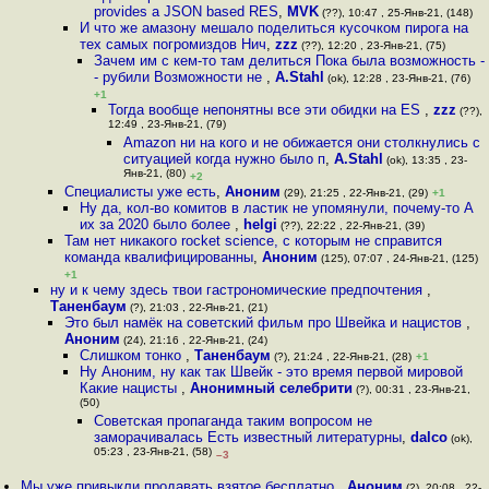
provides a JSON based RES
,
MVK
(??), 10:47 , 25-Янв-21, (148)
И что же амазону мешало поделиться кусочком пирога на
тех самых погромиздов Нич
,
zzz
(??), 12:20 , 23-Янв-21, (75)
Зачем им с кем-то там делиться Пока была возможность -
- рубили Возможности не
,
A.Stahl
(ok), 12:28 , 23-Янв-21, (76)
+1
Тогда вообще непонятны все эти обидки на ES
,
zzz
(??),
12:49 , 23-Янв-21, (79)
Amazon ни на кого и не обижается они столкнулись с
ситуацией когда нужно было п
,
A.Stahl
(ok), 13:35 , 23-
Янв-21, (80)
+2
Специалисты уже есть
,
Аноним
(29), 21:25 , 22-Янв-21, (29)
+1
Ну да, кол-во комитов в ластик не упомянули, почему-то А
их за 2020 было более
,
helgi
(??), 22:22 , 22-Янв-21, (39)
Там нет никакого rocket science, с которым не справится
команда квалифицированны
,
Аноним
(125), 07:07 , 24-Янв-21, (125)
+1
ну и к чему здесь твои гастрономические предпочтения
,
Таненбаум
(?), 21:03 , 22-Янв-21, (21)
Это был намёк на советский фильм про Швейка и нацистов
,
Аноним
(24), 21:16 , 22-Янв-21, (24)
Слишком тонко
,
Таненбаум
(?), 21:24 , 22-Янв-21, (28)
+1
Ну Аноним, ну как так Швейк - это время первой мировой
Какие нацисты
,
Анонимный селебрити
(?), 00:31 , 23-Янв-21,
(50)
Советская пропаганда таким вопросом не
заморачивалась Есть известный литературны
,
dalco
(ok),
05:23 , 23-Янв-21, (58)
–3
Мы уже привыкли продавать взятое бесплатно
,
Аноним
(2), 20:08 , 22-