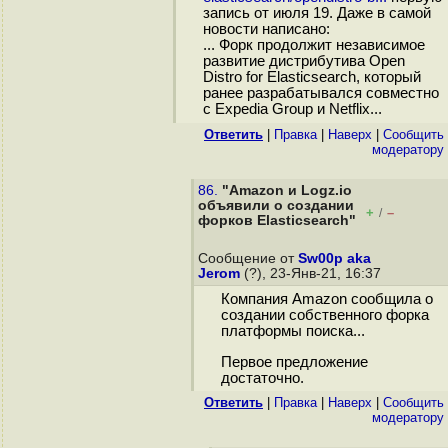
запись от июля 19. Даже в самой
новости написано:
... Форк продолжит независимое
развитие дистрибутива Open
Distro for Elasticsearch, который
ранее разрабатывался совместно
с Expedia Group и Netflix...
Ответить
|
Правка
|
Наверх
|
Cообщить
модератору
86.
"Amazon и Logz.io
объявили о создании
+
–
/
форков Elasticsearch"
Сообщение от
Sw00p aka
Jerom
(?), 23-Янв-21, 16:37
Компания Amazon сообщила о
создании собственного форка
платформы поиска...
Первое предложение
достаточно.
Ответить
|
Правка
|
Наверх
|
Cообщить
модератору