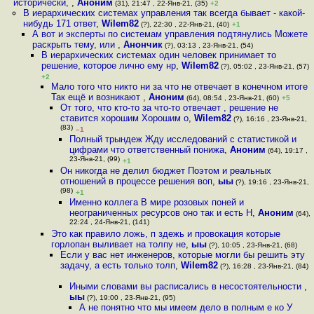
исторически,
,
Аноним
(31), 21:47 , 22-Янв-21, (35)
+2
В иерархических системах управления так всегда бывает - какой-
нибудь 171 ответ
,
Wilem82
(?), 22:30 , 22-Янв-21, (40)
+1
А вот и эксперты по системам управления подтянулись Можете
раскрыть тему, или
,
Анончик
(?), 03:13 , 23-Янв-21, (54)
В иерархических системах один человек принимает то
решение, которое лично ему нр
,
Wilem82
(?), 05:02 , 23-Янв-21, (57)
+2
Мало того что никто ни за что не отвечает в конечном итоге
Так ещё и возникают
,
Аноним
(64), 08:54 , 23-Янв-21, (60)
+5
От того, что кто-то за что-то отвечает , решение не
ставится хорошим Хорошим о
,
Wilem82
(?), 16:16 , 23-Янв-21,
(83)
–1
Полный трындеж Жду исследований с статистикой и
цифрами что ответственный понижа
,
Аноним
(64), 19:17 ,
23-Янв-21, (99)
+1
Он никогда не делил бюджет Поэтом и реальных
отношений в процессе решения воп
,
ыы
(?), 19:16 , 23-Янв-21,
(98)
+1
Именно коллега В мире розовых поней и
неограниченных ресурсов оно так и есть Н
,
Аноним
(64),
22:24 , 24-Янв-21, (141)
Это как правило ложь, п здежь и провокация которые
горлопан выливает на толпу не
,
ыы
(?), 10:05 , 23-Янв-21, (68)
Если у вас нет инженеров, которые могли бы решить эту
задачу, а есть только толп
,
Wilem82
(?), 16:28 , 23-Янв-21, (84)
Иными словами вы расписались в несостоятельности
,
ыы
(?), 19:00 , 23-Янв-21, (95)
А не понятно что мы имеем дело в полным е ко У