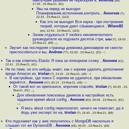
наилучшие решения не перебором в
,
Wilem82
(ok),
17:35 , 23-Янв-21, (91)
Увы на перед не выходит
Планирование,исполнение,контроль
,
Анончик
(?),
22:33 , 23-Янв-21, (112)
Как это не выходит Вся наука - про построение
теорий, которые дают сбывающиеся
,
Wilem82
(ok), 22:54 , 23-Янв-21, (115)
Зачем отдуваться У любого некомпетентного
руководителя на подхвате десяток стре
,
ыы
(?), 19:03 ,
23-Янв-21, (96)
+1
Звучит как последняя страница дневника динозавров не смогли
приспособиться и вы
,
Andrew
(??), 02:00 , 23-Янв-21, (52)
+1
Так и как ответить Elastic Я пока за попкорном схожу
,
Аноним
(41),
22:41 , 22-Янв-21, (41)
Не по теме, но кто нибудь знает, как с корнем удалить дополнения
вроде Amazon из
,
triolan
(?), 23:20 , 22-Янв-21, (46)
–2
В настройках, где поиск С корнем не удалится, при обновлении
вернётся
,
Аноним
(47), 00:14 , 23-Янв-21, (48)
+1
От такой вот он opensource, впрочем спасибо
,
triolan
(?), 00:45 , 23-
Янв-21, (51)
–1
Для обновления поисковых движков в настройках есть
заданное время about config
,
Аноним
(63), 09:06 , 23-Янв-21, (61)
+1
Я весь about config перелопатил, ничего не помогает, да я
блдь уже эксперт по на
,
triolan
(?), 16:40 , 23-Янв-21, (88)
Кто подскажет как у aws получилось с MongoDB насколько я
слышал тот же DynamoDB
,
Аноним
(49), 00:25 , 23-Янв-21, (49)