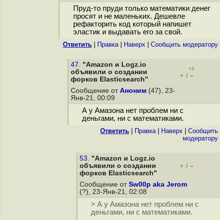
Пруд-то пруди только математики денег
просят и не маленьких. Дешевле
рефакторить код который напишет
эластик и выдавать его за свой.
Ответить
|
Правка
|
Наверх
|
Cообщить модератору
47.
"Amazon и Logz.io
+2
объявили о создании
+
–
/
форков Elasticsearch"
Сообщение от
Аноним
(47), 23-
Янв-21, 00:09
А у Амазона нет проблем ни с
деньгами, ни с математиками.
Ответить
|
Правка
|
Наверх
|
Cообщить
модератору
53.
"Amazon и Logz.io
объявили о создании
+
–
/
форков Elasticsearch"
Сообщение от
Sw00p aka Jerom
(?), 23-Янв-21, 02:08
> А у Амазона нет проблем ни с
деньгами, ни с математиками.