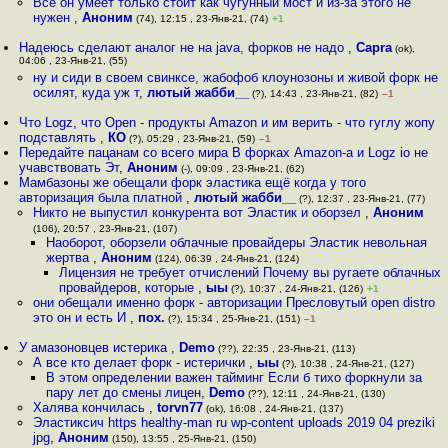
Все он умеет только стоит как чугунный мост и из-за этого не
нужен
,
Аноним
(74), 12:15 , 23-Янв-21, (74)
+1
Надеюсь сделают аналог не на java, форков не надо
,
Capra
(ok),
04:06 , 23-Янв-21, (55)
ну и сиди в своем свинксе, жабофоб клоунозоны и живой форк не
осилят, куда уж т
,
лютый жабби__
(?), 14:43 , 23-Янв-21, (82)
–1
Что Logz, что Open - продукты Amazon и им верить - что гуглу жопу
подставлять
,
КО
(?), 05:29 , 23-Янв-21, (59)
–1
Передайте пацанам со всего мира В форках Amazon-а и Logz io не
учавствовать Эт
,
Аноним
(-), 09:09 , 23-Янв-21, (62)
Мамбазоны же обещали форк эластика ещё когда у того
авторизация была платной
,
лютый жабби__
(?), 12:37 , 23-Янв-21, (77)
Никто не выпустил конкурента вот Эластик и оборзел
,
Аноним
(106), 20:57 , 23-Янв-21, (107)
Наоборот, оборзели облачные провайдеры Эластик невольная
жертва
,
Аноним
(124), 06:39 , 24-Янв-21, (124)
Лицензия не требует отчислений Почему вы ругаете облачных
провайдеров, которые
,
ыы
(?), 10:37 , 24-Янв-21, (126)
+1
они обещали именно форк - авторизации Пресловутый open distro
это он и есть И
,
пох.
(?), 15:34 , 25-Янв-21, (151)
–1
У амазоновцев истерика
,
Demo
(??), 22:35 , 23-Янв-21, (113)
А все кто делает форк - истерички
,
ыы
(?), 10:38 , 24-Янв-21, (127)
В этом определении важен тайминг Если б тихо форкнули за
пару лет до смены лицен
,
Demo
(??), 12:11 , 24-Янв-21, (130)
Халява кончилась
,
torvn77
(ok), 16:08 , 24-Янв-21, (137)
Эластиксич https healthy-man ru wp-content uploads 2019 04 preziki
jpg
,
Аноним
(150), 13:55 , 25-Янв-21, (150)