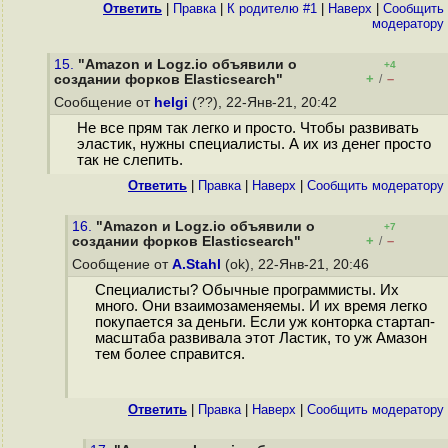
Ответить
|
Правка
|
К родителю #1
|
Наверх
|
Cообщить
модератору
15.
"Amazon и Logz.io объявили о
+4
+
–
создании форков Elasticsearch"
/
Сообщение от
helgi
(??), 22-Янв-21, 20:42
Не все прям так легко и просто. Чтобы развивать
эластик, нужны специалисты. А их из денег просто
так не слепить.
Ответить
|
Правка
|
Наверх
|
Cообщить модератору
16.
"Amazon и Logz.io объявили о
+7
+
–
создании форков Elasticsearch"
/
Сообщение от
A.Stahl
(ok), 22-Янв-21, 20:46
Специалисты? Обычные программисты. Их
много. Они взаимозаменяемы. И их время легко
покупается за деньги. Если уж конторка стартап-
масштаба развивала этот Ластик, то уж Амазон
тем более справится.
Ответить
|
Правка
|
Наверх
|
Cообщить модератору