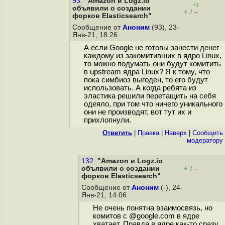
93.
"Amazon и Logz.io
+1
объявили о создании
+
–
/
форков Elasticsearch"
Сообщение от
Аноним
(93), 23-
Янв-21, 18:26
А если Google не готовы занести денег
каждому из закомитивших в ядро Linux,
то можно подумать они будут комитить
в upstream ядра Linux? Я к тому, что
пока симбиоз выгоден, то его будут
использовать. А когда ребята из
эластика решили перетащить на себя
одеяло, при том что ничего уникального
они не производят, вот тут их и
прихлопнули.
Ответить
|
Правка
|
Наверх
|
Cообщить
модератору
132.
"Amazon и Logz.io
объявили о создании
+
–
/
форков Elasticsearch"
Сообщение от
Аноним
(-), 24-
Янв-21, 14:06
Не очень понятна взаимосвязь, но
комитов с @google.com в ядре
хватает. Правда в ядре как-то сразу