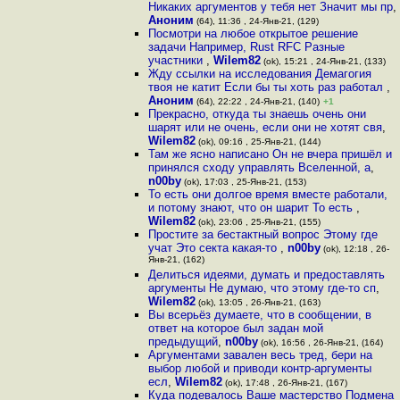
Никаких аргументов у тебя нет Значит мы пр
,
Аноним
(64), 11:36 , 24-Янв-21, (129)
Посмотри на любое открытое решение
задачи Например, Rust RFC Разные
участники
,
Wilem82
(ok), 15:21 , 24-Янв-21, (133)
Жду ссылки на исследования Демагогия
твоя не катит Если бы ты хоть раз работал
,
Аноним
(64), 22:22 , 24-Янв-21, (140)
+1
Прекрасно, откуда ты знаешь очень они
шарят или не очень, если они не хотят свя
,
Wilem82
(ok), 09:16 , 25-Янв-21, (144)
Там же ясно написано Он не вчера пришёл и
принялся сходу управлять Вселенной, а
,
n00by
(ok), 17:03 , 25-Янв-21, (153)
То есть они долгое время вместе работали,
и потому знают, что он шарит То есть
,
Wilem82
(ok), 23:06 , 25-Янв-21, (155)
Простите за бестактный вопрос Этому где
учат Это секта какая-то
,
n00by
(ok), 12:18 , 26-
Янв-21, (162)
Делиться идеями, думать и предоставлять
аргументы Не думаю, что этому где-то сп
,
Wilem82
(ok), 13:05 , 26-Янв-21, (163)
Вы всерьёз думаете, что в сообщении, в
ответ на которое был задан мой
предыдущий
,
n00by
(ok), 16:56 , 26-Янв-21, (164)
Аргументами завален весь тред, бери на
выбор любой и приводи контр-аргументы
есл
,
Wilem82
(ok), 17:48 , 26-Янв-21, (167)
Куда подевалось Ваше мастерство Подмена