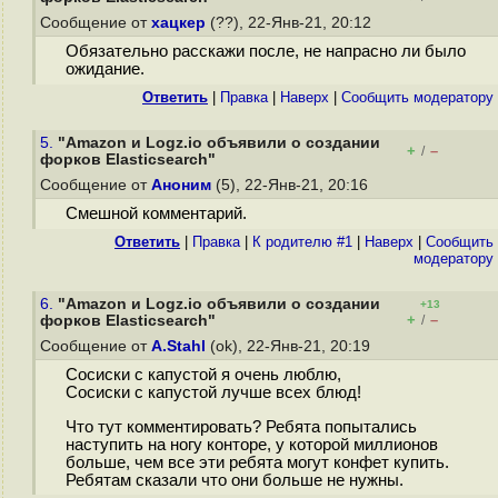
Сообщение от
хацкер
(??), 22-Янв-21, 20:12
Обязательно расскажи после, не напрасно ли было
ожидание.
Ответить
|
Правка
|
Наверх
|
Cообщить модератору
5.
"Amazon и Logz.io объявили о создании
+
–
/
форков Elasticsearch"
Сообщение от
Аноним
(5), 22-Янв-21, 20:16
Смешной комментарий.
Ответить
|
Правка
|
К родителю #1
|
Наверх
|
Cообщить
модератору
6.
"Amazon и Logz.io объявили о создании
+13
+
–
форков Elasticsearch"
/
Сообщение от
A.Stahl
(ok), 22-Янв-21, 20:19
Сосиски с капустой я очень люблю,
Сосиски с капустой лучше всех блюд!
Что тут комментировать? Ребята попытались
наступить на ногу конторе, у которой миллионов
больше, чем все эти ребята могут конфет купить.
Ребятам сказали что они больше не нужны.