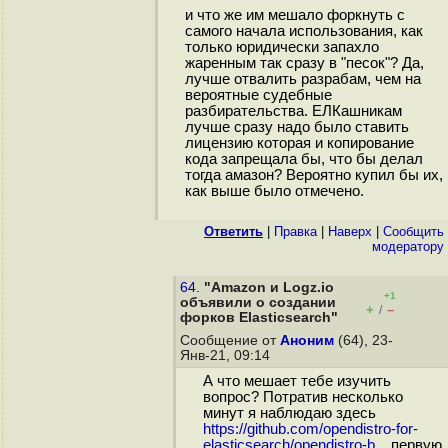
и что же им мешало форкнуть с
самого начала использования, как
только юридически запахло
жаренным так сразу в "песок"? Да,
лучше отвалить разрабам, чем на
вероятные судебные
разбирательства. ЕЛКашникам
лучше сразу надо было ставить
лицензию которая и копирование
кода запрещала бы, что бы делал
тогда амазон? Вероятно купил бы их,
как выше было отмечено.
Ответить
|
Правка
|
Наверх
|
Cообщить
модератору
64.
"Amazon и Logz.io
+1
объявили о создании
+
–
/
форков Elasticsearch"
Сообщение от
Аноним
(64), 23-
Янв-21, 09:14
А что мешает тебе изучить
вопрос? Потратив несколько
минут я наблюдаю здесь
https://github.com/opendistro-for-
elasticsearch/opendistro-b...
первую