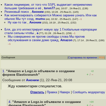
Какое лицемерие, от того что SSPL выдвигает неприемлемо
большие требования и её
,
torvn77
(ok), 16:07 , 24-Янв-21, (136)
Резиновый поиск
,
Аноним
(150), 10:28 , 25-Янв-21, (145)
Как монетезировать собираются Можно заранее узнать Или как
обычно Мы тут созд
,
mumu
(ok), 10:32 , 25-Янв-21, (147)
–1
Ну как-то так
,
Аноним
(152), 16:19 , 25-Янв-21, (152)
Бля, да это иллюстрирует новую эру 1 Глобальные корпорации
стали сильны чтобы
,
a
(??), 01:28 , 26-Янв-21, (159)
–1
Мы совершенно не против свободы слова Мы против
обслуживания в своем доме гражд
,
Amazon
(?), 17:14 , 26-Янв-21, (166)
–1
Сообщения
[
Сортировка по времени
|
RSS
]
1.
"Amazon и Logz.io объявили о создании
+2
+
–
форков Elasticsearch"
/
Сообщение от
Аноним
(1), 22-Янв-21, 20:08
Жду комментарии специалистов.
Ответить
|
Правка
|
Наверх
|
Cообщить модератору
4.
"Amazon и Logz.io объявили о создании
+20
+
–
форков Elasticsearch"
/