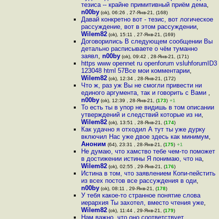
тезиса -- крайне примитивный приём дема
,
n00by
(ok), 06:26 , 27-Янв-21, (168)
Давай конкретно вот - тезис, вот логическое
рассуждение, вот в этом рассуждении
,
Wilem82
(ok), 15:11 , 27-Янв-21, (169)
Договорились В следующем сообщении Вы
детально расписываете о чём туманно
заявл
,
n00by
(ok), 09:42 , 28-Янв-21, (171)
https www opennet ru openforum vsluhforumID3
123048 html 57Все мои комментарии
,
Wilem82
(ok), 12:34 , 28-Янв-21, (172)
Что ж, раз уж Вы не смогли привести ни
единого аргумента, так и говорить с Вами
,
n00by
(ok), 12:39 , 28-Янв-21, (
173
)
+1
То есть ты в упор не видишь в том описании
утверждений и следствий которые из ни
,
Wilem82
(ok), 13:51 , 28-Янв-21, (
174
)
Как удачно я отходил А тут ты уже дурку
включил Нас уже двое здесь как минимум
,
Аноним
(64), 23:31 , 28-Янв-21, (
175
)
+1
Не думаю, что хамство тебе чем-то поможет
в достижении истины Я понимаю, что на
,
Wilem82
(ok), 02:55 , 29-Янв-21, (
176
)
Истина в том, что заявлением Копи-пейстить
из всех постов все рассуждения в оди
,
n00by
(ok), 08:11 , 29-Янв-21, (
178
)
У тебя какое-то странное понятие слова
иерархия Ты захотел, вместо чтения уже
,
Wilem82
(ok), 11:44 , 29-Янв-21, (
179
)
Нам важно, что оно соответствует