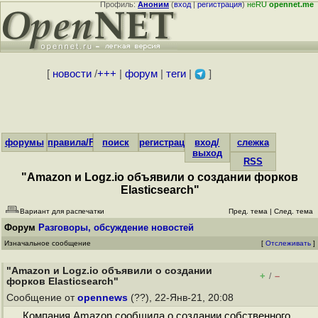
Профиль:
Аноним
(
вход
|
регистрация
)
неRU
opennet.me
[
новости
/
+++
|
форум
|
теги
|
]
форумы
правила/FAQ
поиск
регистрация
вход/
слежка
выход
RSS
"Amazon и Logz.io объявили о создании форков
Elasticsearch"
Вариант для распечатки
Пред. тема
|
След. тема
Форум
Разговоры, обсуждение новостей
Изначальное сообщение
[
Отслеживать
]
"Amazon и Logz.io объявили о создании
+
–
/
форков Elasticsearch"
Сообщение от
opennews
(??), 22-Янв-21, 20:08
Компания Amazon сообщила о создании собственного