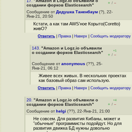
17.
"Amazon и Logz.io объявили о
+
–
/
создании форков Elasticsearch"
Сообщение от
Дедушка Таненбаум
(?), 22-
Янв-21, 20:50
Кстати, а как там AWS’ное Корыто(Coretto)
живО?
Ответить
|
Правка
|
Наверх
|
Cообщить модератору
143.
"Amazon и Logz.io объявили
+1
о создании форков Elasticsearch"
+
–
/
Сообщение от
anonymous
(??), 25-
Янв-21, 06:12
Живее всех живых. В нескольких проектах
как базовый образ сам использую.
Ответить
|
Правка
|
Наверх
|
Cообщить модератору
20.
"Amazon и Logz.io объявили о
+4
+
–
создании форков Elasticsearch"
/
Сообщение от
helgi
(??), 22-Янв-21, 21:00
Не совсем. Для развития Кибаны, может и
"обычные" программисты подойдут. Но для
развития движка БД нужны довольно