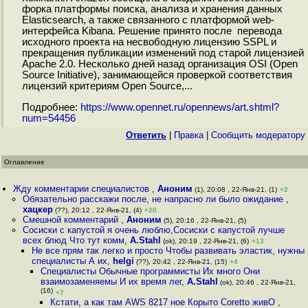
форка платформы поиска, анализа и хранения данных
Elasticsearch, а также связанного с платформой web-
интерфейса Kibana. Решение принято после перевода
исходного проекта на несвободную лицензию SSPL и
прекращения публикации изменений под старой лицензией
Apache 2.0. Несколько дней назад организация OSI (Open
Source Initiative), занимающейся проверкой соответствия
лицензий критериям Open Source,...
Подробнее:
https://www.opennet.ru/opennews/art.shtml?
num=54456
Ответить
|
Правка
|
Cообщить модератору
Оглавление
Жду комментарии специалистов
,
Аноним
(1), 20:08 , 22-Янв-21, (1)
+2
Обязательно расскажи после, не напрасно ли было ожидание
,
хацкер
(??), 20:12 , 22-Янв-21, (4)
+20
Смешной комментарий
,
Аноним
(5), 20:16 , 22-Янв-21, (5)
Сосиски с капустой я очень люблю,Сосиски с капустой лучше
всех блюд Что тут комм
,
A.Stahl
(ok), 20:19 , 22-Янв-21, (6)
+13
Не все прям так легко и просто Чтобы развивать эластик, нужны
специалисты А их
,
helgi
(??), 20:42 , 22-Янв-21, (15)
+4
Специалисты Обычные программисты Их много Они
взаимозаменяемы И их время лег
,
A.Stahl
(ok), 20:46 , 22-Янв-21,
(16)
+7
Кстати, а как там AWS 8217 ное Корыто Coretto живО
,