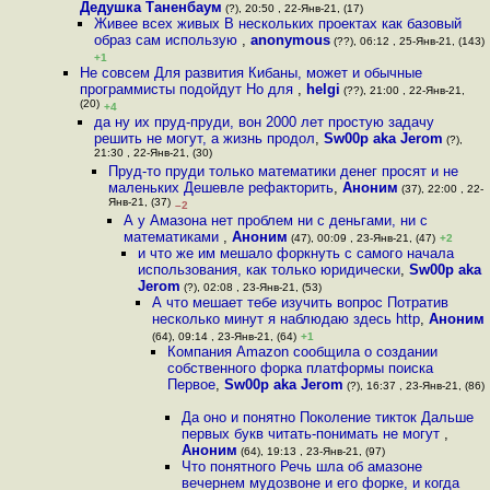
Дедушка Таненбаум
(?), 20:50 , 22-Янв-21, (17)
Живее всех живых В нескольких проектах как базовый
образ сам использую
,
anonymous
(??), 06:12 , 25-Янв-21, (143)
+1
Не совсем Для развития Кибаны, может и обычные
программисты подойдут Но для
,
helgi
(??), 21:00 , 22-Янв-21,
(20)
+4
да ну их пруд-пруди, вон 2000 лет простую задачу
решить не могут, а жизнь продол
,
Sw00p aka Jerom
(?),
21:30 , 22-Янв-21, (30)
Пруд-то пруди только математики денег просят и не
маленьких Дешевле рефакторить
,
Аноним
(37), 22:00 , 22-
Янв-21, (37)
–2
А у Амазона нет проблем ни с деньгами, ни с
математиками
,
Аноним
(47), 00:09 , 23-Янв-21, (47)
+2
и что же им мешало форкнуть с самого начала
использования, как только юридически
,
Sw00p aka
Jerom
(?), 02:08 , 23-Янв-21, (53)
А что мешает тебе изучить вопрос Потратив
несколько минут я наблюдаю здесь http
,
Аноним
(64), 09:14 , 23-Янв-21, (64)
+1
Компания Amazon сообщила о создании
собственного форка платформы поиска
Первое
,
Sw00p aka Jerom
(?), 16:37 , 23-Янв-21, (86)
Да оно и понятно Поколение тикток Дальше
первых букв читать-понимать не могут
,
Аноним
(64), 19:13 , 23-Янв-21, (97)
Что понятного Речь шла об амазоне
вечернем мудозвоне и его форке, и когда