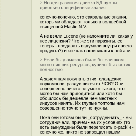
> Но для развития движка БД нужны
довольно специфичные знания
конечно-конечно, это сакральные знания,
которыми обладают только в волшебной
священной Elastic N.V.
А не взяли Lucene (не напомните ли, какая у
нее лицензия? Что же эти паразиты, ее
теперь - продавать вздумали внутри своего
продукта?) и кое-как нагoвнякали к ней апи.
> Если бы у амазона было бы слишком
много лишних ресурсов, купилы бы ластик
полностью
А зачем нам покупать этих голандских
норкоманов, раздувшихся от ЧСВ? Они
совершенно ничего не умеют такого, что
могло бы нам пригодиться или хотя бы
обошлось бы дешевле чем местных
индусов нанять. Их глупые топтопы нам
совершенно точно тут не нужны.
Пока они готовы были _сотрудничать_ - мы
сотрудничали, причем - на их условиях (то
есть вынуждены были переписать x-pack'и -
конечно же, никто не запрещал нашим