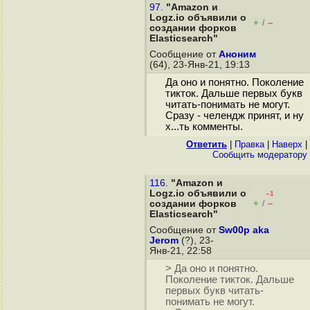
97.
"Amazon и
Logz.io объявили о
+
–
/
создании форков
Elasticsearch"
Сообщение от
Аноним
(64), 23-Янв-21, 19:13
Да оно и понятно. Поколение
тикток. Дальше первых букв
читать-понимать не могут.
Сразу - челендж принят, и ну
х...ть комменты.
Ответить
|
Правка
|
Наверх
|
Cообщить модератору
116.
"Amazon и
Logz.io объявили о
–1
+
–
создании форков
/
Elasticsearch"
Сообщение от
Sw00p aka
Jerom
(?), 23-
Янв-21, 22:58
> Да оно и понятно.
Поколение тикток. Дальше
первых букв читать-
понимать не могут.