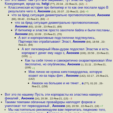
Конкуренция, вроде ка
,
helgi
(??), 20:34 , 22-Янв-21, (12)
–1
Классическая история про биткипер и то как они послали ядро В
результате чего п
,
Аноним
(14), 20:37 , 22-Янв-21, (14)
+5
что за бред ситуация диаметрально противоположная
,
Аноним
(66), 09:40 , 23-Янв-21, (66)
–2
что за бред ситуация диаметрально противоположная
,
Аноним
(63), 10:08 , 23-Янв-21, (69)
И биткипер и эластик просто захотели бабла и были посланы
,
Аноним
(63), 10:09 , 23-Янв-21, (70)
А вот и корпоративные подстилочки подтянулись,
Партнерство отрабатывают Эласт
,
Аноним
(94), 18:58 , 23-
Янв-21, (94)
А вот легковерный Иван-дурак подоспел Эластик и есть
корпараст денег ему надо з
,
Аноним
(106), 20:56 , 23-Янв-21,
(106)
–1
Как ты себя точно и самокритично охарактеризовал Или
бесплатно, но опубликовы
,
Аноним
(-), 21:11 , 23-Янв-21,
(108)
+1
Мне лично не нужна хипстонедоделка, которую
юзают из-за пары фич
,
Аноним
(142), 02:17 , 25-Янв-21,
(142)
Амазон на большее и не тянет
,
a
(??), 01:20 , 26-
Янв-21, (158)
Вот это по нашему Пусть эти корпарасты из эластика навернут
фекалий
,
Аноним
(14), 20:36 , 22-Янв-21, (13)
–3
Такими темпами облачные провайдеры наплодят форков и
уничтожат тот первозданный
,
Аноним
(19), 20:59 , 22-Янв-21, (19)
+7
Мы настоятельно рекомендуем вам перечитать лицензию того,