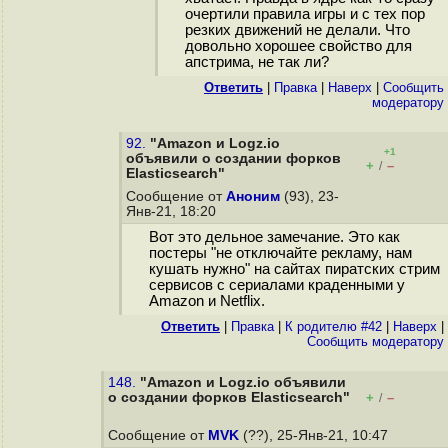
очертили правила игры и с тех пор
резких движений не делали. Что
довольно хорошее свойство для
апстрима, не так ли?
Ответить
|
Правка
|
Наверх
|
Cообщить
модератору
92.
"Amazon и Logz.io
+1
объявили о создании форков
+
–
/
Elasticsearch"
Сообщение от
Аноним
(93), 23-
Янв-21, 18:20
Вот это дельное замечание. Это как
постеры "не отключайте рекламу, нам
кушать нужно" на сайтах пиратских стрим
сервисов с сериалами краденными у
Amazon и Netflix.
Ответить
|
Правка
|
К родителю #42
|
Наверх
|
Cообщить модератору
148.
"Amazon и Logz.io объявили
о создании форков Elasticsearch"
+
–
/
Сообщение от
MVK
(??), 25-Янв-21, 10:47