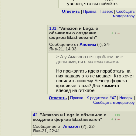
уверен, что вы поймёте.
Ответить
|
Правка
|
Наверх
|
Cообщить
модератору
131.
"Amazon и Logz.io
объявили о создании
+
–
/
форков Elasticsearch"
Сообщение от
Аноним
(-), 24-
Янв-21, 14:03
> А у Амазона нет проблем ни с
деньгами, ни с математиками.
Но прожвигать идею поработать на
них нашару это не мешает. Кто хочет
попилить нищему Безосу форк за
красивые глаза? Два коммита
вперед на гитхабе!
Ответить
|
Правка
|
К родителю #47
|
Наверх
|
Cообщить модератору
42.
"Amazon и Logz.io объявили о
+10
+
–
создании форков Elasticsearch"
/
Сообщение от
Amazon
(?), 22-
Янв-21, 22:41