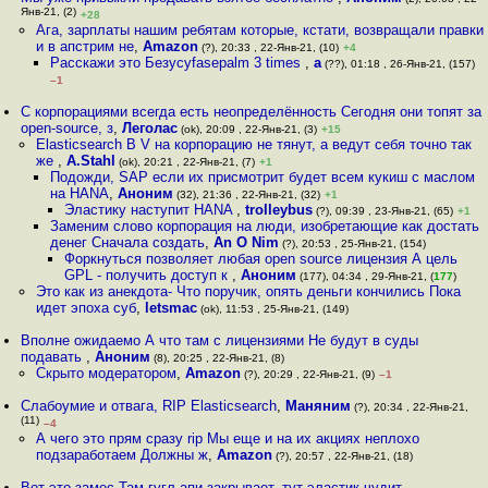
Янв-21, (2)
+28
Ага, зарплаты нашим ребятам которые, кстати, возвращали правки
и в апстрим не
,
Amazon
(?), 20:33 , 22-Янв-21, (10)
+4
Расскажи это Безусуfasepalm 3 times
,
a
(??), 01:18 , 26-Янв-21, (157)
–1
С корпорациями всегда есть неопределённость Сегодня они топят за
open-source, з
,
Леголас
(ok), 20:09 , 22-Янв-21, (3)
+15
Elasticsearch B V на корпорацию не тянут, а ведут себя точно так
же
,
A.Stahl
(ok), 20:21 , 22-Янв-21, (7)
+1
Подожди, SAP если их присмотрит будет всем кукиш с маслом
на HANA
,
Аноним
(32), 21:36 , 22-Янв-21, (32)
+1
Эластику наступит HANA
,
trolleybus
(?), 09:39 , 23-Янв-21, (65)
+1
Заменим слово корпорация на люди, изобретающие как достать
денег Сначала создать
,
An O Nim
(?), 20:53 , 25-Янв-21, (154)
Форкнуться позволяет любая open source лицензия А цель
GPL - получить доступ к
,
Аноним
(177), 04:34 , 29-Янв-21, (
177
)
Это как из анекдота- Что поручик, опять деньги кончились Пока
идет эпоха суб
,
letsmac
(ok), 11:53 , 25-Янв-21, (149)
Вполне ожидаемо А что там с лицензиями Не будут в суды
подавать
,
Аноним
(8), 20:25 , 22-Янв-21, (8)
Скрыто модератором
,
Amazon
(?), 20:29 , 22-Янв-21, (9)
–1
Слабоумие и отвага, RIP Elasticsearch
,
Маняним
(?), 20:34 , 22-Янв-21,
(11)
–4
А чего это прям сразу rip Мы еще и на их акциях неплохо
подзаработаем Должны ж
,
Amazon
(?), 20:57 , 22-Янв-21, (18)
Вот это замес Там гугл апи закрывает, тут эластик чудит