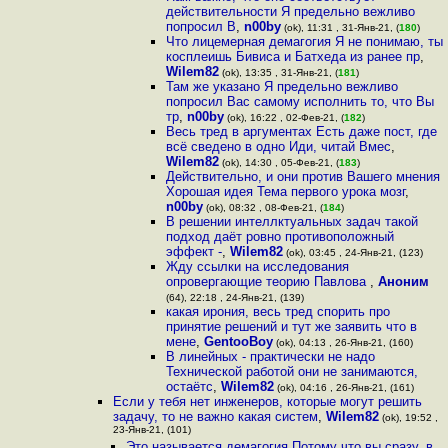
действительности Я предельно вежливо
попросил В
,
n00by
(ok), 11:31 , 31-Янв-21, (
180
)
Что лицемерная демагогия Я не понимаю, ты
косплеишь Бивиса и Батхеда из ранее пр
,
Wilem82
(ok), 13:35 , 31-Янв-21, (
181
)
Там же указано Я предельно вежливо
попросил Вас самому исполнить то, что Вы
тр
,
n00by
(ok), 16:22 , 02-Фев-21, (
182
)
Весь тред в аргументах Есть даже пост, где
всё сведено в одно Иди, читай Вмес
,
Wilem82
(ok), 14:30 , 05-Фев-21, (
183
)
Действительно, и они против Вашего мнения
Хорошая идея Тема первого урока мозг
,
n00by
(ok), 08:32 , 08-Фев-21, (
184
)
В решении интеллктуальных задач такой
подход даёт ровно противоположный
эффект -
,
Wilem82
(ok), 03:45 , 24-Янв-21, (123)
Жду ссылки на исследования
опровергающие теорию Павлова
,
Аноним
(64), 22:18 , 24-Янв-21, (139)
какая ирония, весь тред спорить про
принятие решений и тут же заявить что в
мене
,
GentooBoy
(ok), 04:13 , 26-Янв-21, (160)
В линейных - практически не надо
Технической работой они не занимаются,
остаётс
,
Wilem82
(ok), 04:16 , 26-Янв-21, (161)
Если у тебя нет инженеров, которые могут решить
задачу, то не важно какая систем
,
Wilem82
(ok), 19:52 ,
23-Янв-21, (101)
Это называется демагогия Потому что вы сразу, в