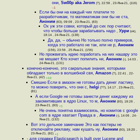
они
,
Sw00p aka Jerom
(?), 22:58 , 23-Янв-21, (116)
–1
Если бы они на каждый чих платили то
разработчикам, то математикам они бы не ста
,
Аноним
(63), 09:09 , 23-Янв-21, (63)
Ох уж эти совки, который до сих пор считают,
что чтобы больше зарабатывать надо
,
Урри
(ok),
18:14 , 24-Янв-21, (138)
Да, да, -- обычно Но только полно примеров,
когда это работало не так, или не р
,
Аноним
(156), 23:56 , 25-Янв-21, (156)
Но прожвигать идею поработать на них нашару это
не мешает Кто хочет попилить ни
,
Аноним
(-), 14:03 ,
24-Янв-21, (131)
конечно-конечно, это сакральные знания, которыми
обладают только в волшебной свя
,
Amazon
(?), 22:41 , 22-
Янв-21, (42)
+10
Смешно Если в амазон не готовы дать денег ластику,
то можно поверить, что они с
,
helgi
(??), 14:17 , 23-Янв-21,
(81)
А если Google не готовы занести денег каждому из
закомитивших в ядро Linux, то м
,
Аноним
(93), 18:26 ,
23-Янв-21, (93)
+1
Не очень понятна взаимосвязь, но комитов с google
com в ядре хватает Правда в
,
Аноним
(-), 14:06 , 24-
Янв-21, (132)
Вот это дельное замечание Это как постеры не
отключайте рекламу, нам кушать ну
,
Аноним
(93), 18:20 ,
23-Янв-21, (92)
+1
- для справки Elasticsearch is built over Lucene and