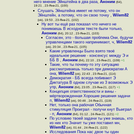
него мнение Эйнштейна в два раза
,
Аноним
(64),
19:21 , 23-Янв-21, (100)
Слушать Эйнштейна имеет не потому, что он
Эйнштейн, а потому, что он свою точку
,
Wilem82
(ok), 19:53 , 23-Янв-21, (102)
Ну вот ты ещё раз показал что ничего не
понимаешь В исходном тексте были только
,
Аноним
(64), 20:12 , 23-Янв-21, (103)
Согласен, это - большая проблема Они, будучи
управленцами такого напринимают, ч
,
Wilem82
(ok), 20:34 , 23-Янв-21, (105)
Какие управленцы Было взято твоё
идеальное решение - консенсус между Э и
ББ В
,
Аноним
(64), 22:10 , 23-Янв-21, (109)
+1
Такие, что ты почему-то эту ситуацию
рассматриваешь только при демократии А
она
,
Wilem82
(ok), 22:43 , 23-Янв-21, (114)
Демократия - ББ всегда побивают Э
Диктатура В одном случае из 3 возможных Э
упр
,
Аноним
(64), 23:05 , 23-Янв-21, (117)
+1
Концепция ответственности и вины -
мёртворожденная Хорошие решения задачи
п
,
Wilem82
(ok), 00:46 , 24-Янв-21, (119)
Нет, только она рабочая Обычная
стимуляция Проиграл - получи кнут Выиграл
- п
,
Аноним
(64), 01:12 , 24-Янв-21, (121)
+2
По условию твоей задачи ты уже знаешь, кто
из них кто Значит ты уже поставил мн
,
Wilem82
(ok), 01:44 , 24-Янв-21, (122)
Исследования Пока нас двое ты один