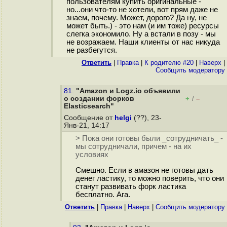
пользователям купить оригинальные -
но...они что-то не хотели, вот прям даже не
знаем, почему. Может, дорого? Да ну, не
может быть.) - это нам (и им тоже) ресурсы
слегка экономило. Ну а встали в позу - мы
не возражаем. Наши клиенты от нас никуда
не разбегутся.
Ответить
|
Правка
|
К родителю #20
|
Наверх
|
Cообщить модератору
81.
"Amazon и Logz.io объявили
о создании форков
+
–
/
Elasticsearch"
Сообщение от
helgi
(??), 23-
Янв-21, 14:17
> Пока они готовы были _сотрудничать_ -
мы сотрудничали, причем - на их
условиях
Смешно. Если в амазон не готовы дать
денег ластику, то можно поверить, что они
станут развивать форк ластика
бесплатно. Ага.
Ответить
|
Правка
|
Наверх
|
Cообщить модератору