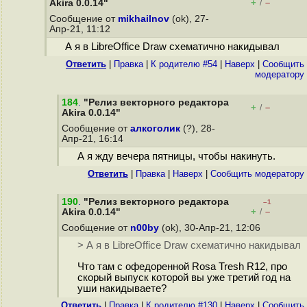
+
–
Akira 0.0.14"
/
Сообщение от
mikhailnov
(ok), 27-
Апр-21, 11:12
А я в LibreOffice Draw схематично накидывал
Ответить
|
Правка
|
К родителю #54
|
Наверх
|
Cообщить
модератору
184
.
"Релиз векторного редактора
+
–
/
Akira 0.0.14"
Сообщение от
алкоголик
(?), 28-
Апр-21, 16:14
А я жду вечера пятницы, чтобы накинуть.
Ответить
|
Правка
|
Наверх
|
Cообщить модератору
190
.
"Релиз векторного редактора
–1
+
–
Akira 0.0.14"
/
Сообщение от
n00by
(ok), 30-Апр-21, 12:06
> А я в LibreOffice Draw схематично накидывал
Что там с офедоренной Rosa Tresh R12, про
скорый выпуск которой вы уже третий год на
уши накидываете?
Ответить
|
Правка
|
К родителю #130
|
Наверх
|
Cообщить