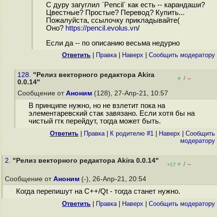
С дуру загуглил `Pencil` как есть -- карандаши?
Цвестные? Простые? Перевод? Купить...
Пожалуйста, ссылочку прикладывайте(
Оно?
https://pencil.evolus.vn
/
Если да -- по описанию весьма недурно
Ответить
|
Правка
|
Наверх
|
Cообщить модератору
128.
"Релиз векторного редактора Akira
+
–
/
0.0.14"
Сообщение от
Аноним
(128), 27-Апр-21, 10:57
В принципе нужно, но не взлетит пока на
элементаревский стак завязано. Если хотя бы на
чистый гтк перейдут, тогда может быть.
Ответить
|
Правка
|
К родителю #1
|
Наверх
|
Cообщить
модератору
2.
"Релиз векторного редактора Akira 0.0.14"
+
–
/
+17
Сообщение от
Аноним
(-), 26-Апр-21, 20:54
Когда перепишут на C++/Qt - тогда станет нужно.
Ответить
|
Правка
|
Наверх
|
Cообщить модератору