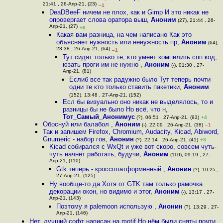
21:41 , 26-Апр-21, (23)
–1
DeaDBeeF ничем не плох, как и Gimp И это никак не
опровергает слова оратора выш
,
Аноним
(27), 21:44 , 26-
Апр-21, (27)
+6
Какая вам разница, на чем написано Как это
объясняет нужность или ненужность пр
,
Аноним
(64),
23:38 , 26-Апр-21, (64)
–1
Тут сидят только те, кто умеет компилить спп код,
юзать проги им не нужно
,
Аноним
(-), 01:30 , 27-
Апр-21, (81)
Еслиб все так радужно было Тут теперь почти
одни те кто только ставить пакетики
,
Аноним
(152), 13:48 , 27-Апр-21, (152)
Есл бы визуально оно никак не выделялось, то и
разницы бы не было Но всё, что н
,
Тот_Самый_Анонимус
(?), 06:51 , 27-Апр-21, (93)
+4
Обоснуй или балабол
,
Аноним
(-), 22:09 , 26-Апр-21, (38)
–1
Так и запишем Firefox, Chromium, Audacity, Kicad, Abiword,
Gnumeric - набор гов
,
Анонин
(?), 22:14 , 26-Апр-21, (41)
+3
Kicad собирался с WxQt и уже вот скоро, совсем чуть-
чуть начнёт работать, будучи
,
Аноним
(110), 09:19 , 27-
Апр-21, (110)
Gtk теперь - кроссплатформенный
,
Анонин
(?), 10:25 ,
27-Апр-21, (125)
Ну вообще-то да Хотя от GTK там только рамочка
декорации окон, но видимо и этог
,
Аноним
(-), 13:17 , 27-
Апр-21, (143)
Поэтому я palemoon использую
,
Анонин
(?), 13:29 , 27-
Апр-21, (146)
Нет, лучший софт написан на motif Но нём были сняты почти