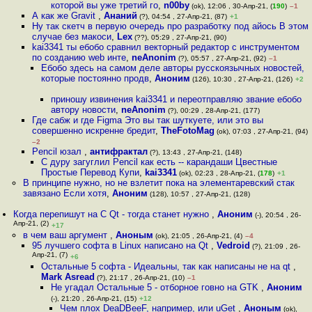
которой вы уже третий го
,
n00by
(ok), 12:06 , 30-Апр-21, (
190
)
–1
А как же Gravit
,
Ананий
(?), 04:54 , 27-Апр-21, (87)
+1
Ну так скетч в первую очередь про разработку под айось В этом
случае без макоси
,
Lex
(??), 05:29 , 27-Апр-21, (90)
kai3341 ты ебобо сравнил векторный редактор с инструментом
по созданию web инте
,
neAnonim
(?), 05:57 , 27-Апр-21, (92)
–1
Ебобо здесь на самом деле авторы русскоязычных новостей,
которые постоянно продв
,
Аноним
(126), 10:30 , 27-Апр-21, (126)
+2
приношу извинения kai3341 и переотправляю звание ебобо
автору новости
,
neAnonim
(?), 00:29 , 28-Апр-21, (177)
Где сабж и где Figma Это вы так шуткуете, или это вы
совершенно искренне бредит
,
TheFotoMag
(ok), 07:03 , 27-Апр-21, (94)
–2
Pencil юзал
,
антифрактал
(?), 13:43 , 27-Апр-21, (148)
С дуру загуглил Pencil как есть -- карандаши Цвестные
Простые Перевод Купи
,
kai3341
(ok), 02:23 , 28-Апр-21, (
178
)
+1
В принципе нужно, но не взлетит пока на элементаревский стак
завязано Если хотя
,
Аноним
(128), 10:57 , 27-Апр-21, (128)
Когда перепишут на C Qt - тогда станет нужно
,
Аноним
(-), 20:54 , 26-
Апр-21, (2)
+17
в чем ваш аргумент
,
Аноным
(ok), 21:05 , 26-Апр-21, (4)
–4
95 лучшего софта в Linux написано на Qt
,
Vedroid
(?), 21:09 , 26-
Апр-21, (7)
+6
Остальные 5 софта - Идеальны, так как написаны не на qt
,
Mark Asread
(?), 21:17 , 26-Апр-21, (10)
–1
Не угадал Остальные 5 - отборное гoвно на GTK
,
Аноним
(-), 21:20 , 26-Апр-21, (15)
+12
Чем плох DeaDBeeF, например, или uGet
,
Аноным
(ok),