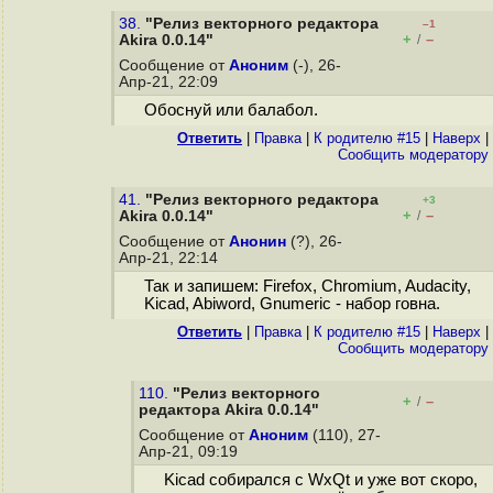
38.
"Релиз векторного редактора
–1
+
–
Akira 0.0.14"
/
Сообщение от
Аноним
(-), 26-
Апр-21, 22:09
Обоснуй или балабол.
Ответить
|
Правка
|
К родителю #15
|
Наверх
|
Cообщить модератору
41.
"Релиз векторного редактора
+3
+
–
Akira 0.0.14"
/
Сообщение от
Анонин
(?), 26-
Апр-21, 22:14
Так и запишем: Firefox, Chromium, Audacity,
Kicad, Abiword, Gnumeric - набор говна.
Ответить
|
Правка
|
К родителю #15
|
Наверх
|
Cообщить модератору
110.
"Релиз векторного
+
–
/
редактора Akira 0.0.14"
Сообщение от
Аноним
(110), 27-
Апр-21, 09:19
Kicad собирался с WxQt и уже вот скоро,