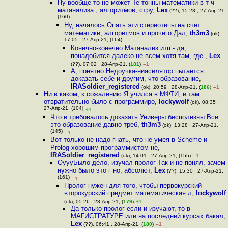
Ну вообще-то не может Те тонны математики в т ч
матанализа , алгоритмов, стру
,
Lex
(??), 15:23 , 27-Апр-21,
(160)
Ну, началось Опять эти стереотипы на счёт
математики, алгоритмов и прочего Дал
,
th3m3
(ok),
17:05 , 27-Апр-21, (164)
Конечно-конечно Матанализ итп - да,
понадобится далеко не всем хотя там, где
,
Lex
(??), 07:02 , 28-Апр-21, (
181
)
–1
А, понятно Недоучка-ниасилятор пытается
доказать себе и другим, что образование
,
IRASoldier_registered
(ok), 20:59 , 28-Апр-21, (
186
)
–1
Ни в каком, к сожалению Я учился в МФТИ, и там
отвратительно было с программиро
,
lockywolf
(ok), 08:35 ,
27-Апр-21, (104)
+1
Что и требовалось доказать Универы бесполезны Всё
это образование давно треб
,
th3m3
(ok), 13:28 , 27-Апр-21,
(145)
–1
Вот только не надо гнать, что не умея в Scheme и
Prolog хорошим программистом не
,
IRASoldier_registered
(ok), 14:01 , 27-Апр-21, (155)
–1
ОуууБыло дело, изучал пролог Так и не понял, зачем
нужно было это г но, абсолют
,
Lex
(??), 15:30 , 27-Апр-21,
(161)
–1
Пролог нужен для того, чтобы первокурский-
второкурский предмет математическая л
,
lockywolf
(ok), 05:26 , 28-Апр-21, (
179
)
+1
Да только пролог если и изучают, то в
МАГИСТРАТУРЕ или на последний курсах бакал
,
Lex
(??), 06:41 , 28-Апр-21, (
180
)
–1