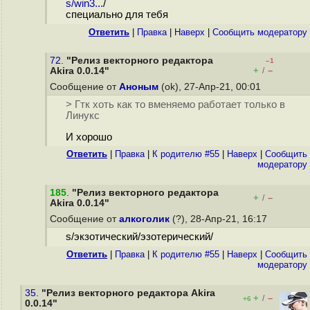
s/win3...
/
специально для тебя
Ответить
|
Правка
|
Наверх
|
Cообщить модератору
72.
"Релиз векторного редактора
–1
+
–
Akira 0.0.14"
/
Сообщение от
Аноным
(ok), 27-Апр-21, 00:01
> Гтк хоть как то вменяемо работает только в
Линукс
И хорошо
Ответить
|
Правка
|
К родителю #55
|
Наверх
|
Cообщить
модератору
185
.
"Релиз векторного редактора
+
–
/
Akira 0.0.14"
Сообщение от
алкоголик
(?), 28-Апр-21, 16:17
s/экзотический/эзотерический/
Ответить
|
Правка
|
К родителю #55
|
Наверх
|
Cообщить
модератору
35.
"Релиз векторного редактора Akira
+
–
/
+6
0.0.14"