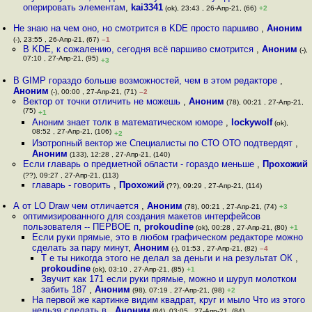
оперировать элементам
,
kai3341
(ok), 23:43 , 26-Апр-21, (66)
+2
Не знаю на чем оно, но смотрится в KDE просто паршиво
,
Аноним
(-), 23:55 , 26-Апр-21, (67)
–1
В KDE, к сожалению, сегодня всё паршиво смотрится
,
Аноним
(-),
07:10 , 27-Апр-21, (95)
+3
В GIMP гораздо больше возможностей, чем в этом редакторе
,
Аноним
(-), 00:00 , 27-Апр-21, (71)
–2
Вектор от точки отличить не можешь
,
Аноним
(78), 00:21 , 27-Апр-21,
(75)
+1
Аноним знает толк в математическом юморе
,
lockywolf
(ok),
08:52 , 27-Апр-21, (106)
+2
Изотропный вектор же Специалисты по СТО ОТО подтвердят
,
Аноним
(133), 12:28 , 27-Апр-21, (140)
Если главарь о предметной области - гораздо меньше
,
Прохожий
(??), 09:27 , 27-Апр-21, (113)
главарь - говорить
,
Прохожий
(??), 09:29 , 27-Апр-21, (114)
А от LO Draw чем отличается
,
Аноним
(78), 00:21 , 27-Апр-21, (74)
+3
оптимизированного для создания макетов интерфейсов
пользователя -- ПЕРВОЕ п
,
prokoudine
(ok), 00:28 , 27-Апр-21, (80)
+1
Если руки прямые, это в любом графическом редакторе можно
сделать за пару минут
,
Аноним
(-), 01:53 , 27-Апр-21, (82)
–4
Т е ты никогда этого не делал за деньги и на результат ОК
,
prokoudine
(ok), 03:10 , 27-Апр-21, (85)
+1
Звучит как 171 если руки прямые, можно и шуруп молотком
забить 187
,
Аноним
(98), 07:19 , 27-Апр-21, (98)
+2
На первой же картинке видим квадрат, круг и мыло Что из этого
нельзя сделать в
,
Аноним
(84), 03:05 , 27-Апр-21, (84)