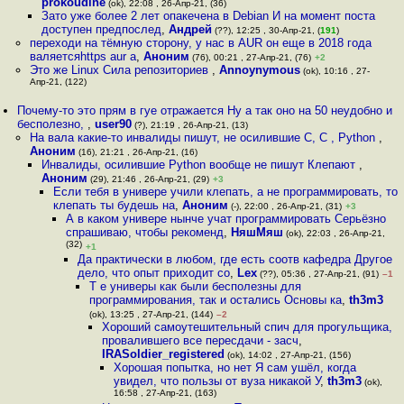
prokoudine
(ok), 22:08 , 26-Апр-21, (36)
Зато уже более 2 лет опакечена в Debian И на момент поста
доступен предпослед
,
Андрей
(??), 12:25 , 30-Апр-21, (
191
)
переходи на тёмную сторону, у нас в AUR он еще в 2018 года
валяетсяhttps aur a
,
Аноним
(76), 00:21 , 27-Апр-21, (76)
+2
Это же Linux Сила репозиториев
,
Annoynymous
(ok), 10:16 , 27-
Апр-21, (122)
Почему-то это прям в гуе отражается Ну а так оно на 50 неудобно и
бесполезно,
,
user90
(?), 21:19 , 26-Апр-21, (13)
На вала какие-то инвалиды пишут, не осилившие С, C , Python
,
Аноним
(16), 21:21 , 26-Апр-21, (16)
Инвалиды, осилившие Python вообще не пишут Клепают
,
Аноним
(29), 21:46 , 26-Апр-21, (29)
+3
Если тебя в универе учили клепать, а не программировать, то
клепать ты будешь на
,
Аноним
(-), 22:00 , 26-Апр-21, (31)
+3
А в каком универе нынче учат программировать Серьёзно
спрашиваю, чтобы рекоменд
,
НяшМяш
(ok), 22:03 , 26-Апр-21,
(32)
+1
Да практически в любом, где есть соотв кафедра Другое
дело, что опыт приходит со
,
Lex
(??), 05:36 , 27-Апр-21, (91)
–1
Т е универы как были бесполезны для
программирования, так и остались Основы ка
,
th3m3
(ok), 13:25 , 27-Апр-21, (144)
–2
Хороший самоутешительный спич для прогульщика,
провалившего все пересдачи - засч
,
IRASoldier_registered
(ok), 14:02 , 27-Апр-21, (156)
Хорошая попытка, но нет Я сам ушёл, когда
увидел, что пользы от вуза никакой У
,
th3m3
(ok),
16:58 , 27-Апр-21, (163)