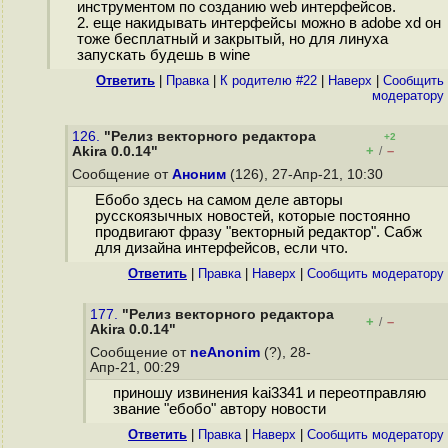
инструментом по созданию web интерфейсов.
2. еще накидывать интерфейсы можно в adobe xd он
тоже бесплатный и закрытый, но для линуха
запускать будешь в wine
Ответить
|
Правка
|
К родителю #22
|
Наверх
|
Cообщить
модератору
126.
"Релиз векторного редактора
+2
+
–
Akira 0.0.14"
/
Сообщение от
Аноним
(126), 27-Апр-21, 10:30
Ебобо здесь на самом деле авторы
русскоязычных новостей, которые постоянно
продвигают фразу "векторный редактор". Сабж
для дизайна интерфейсов, если что.
Ответить
|
Правка
|
Наверх
|
Cообщить модератору
177.
"Релиз векторного редактора
+
–
/
Akira 0.0.14"
Сообщение от
neAnonim
(?), 28-
Апр-21, 00:29
приношу извинения kai3341 и переотправляю
звание "ебобо" автору новости
Ответить
|
Правка
|
Наверх
|
Cообщить модератору