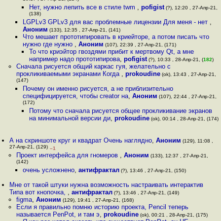
Нет, нужно лепить все в стиле twm
,
pofigist
(?), 12:20 , 27-Апр-21,
(138)
LGPLv3 GPLv3 для вас проблемные лицензии Для меня - нет
,
Аноним
(133), 12:35 , 27-Апр-21, (141)
Что мешает прототипировать в криейторе, а потом писать что
нужно где нужно
,
Аноним
(107), 22:39 , 27-Апр-21, (171)
То что криэйтор гвоздями прибит к мертвому Qt, а мне
например надо прототипирова
,
pofigist
(?), 10:33 , 28-Апр-21, (
182
)
Сначала рисуется общий каркас гуя, желательно с
прокликиваемыми экранами Когда
,
prokoudine
(ok), 13:43 , 27-Апр-21,
(147)
Почему он именно рисуется, а не приблизительно
специфицируется, чтобы creator на
,
Аноним
(107), 22:44 , 27-Апр-21,
(172)
Потому что сначала рисуется общее прокликивание экранов
на минимальной версии ди
,
prokoudine
(ok), 00:14 , 28-Апр-21, (174)
А на скриншоте круг и квадрат Очень наглядно
,
Аноним
(129), 11:08 ,
27-Апр-21, (129)
–1
Проект интерфейса для гномеров
,
Аноним
(133), 12:37 , 27-Апр-21,
(142)
очень усложнено
,
антифрактал
(?), 13:46 , 27-Апр-21, (150)
Мне от такой штуки нужна возможность настраивать интерактив
Типа вот кнопочка,
,
антифрактал
(?), 13:46 , 27-Апр-21, (149)
figma
,
Аноним
(129), 19:41 , 27-Апр-21, (168)
Если я правильно помню историю проекта, Pencil теперь
называется PenPot, и там э
,
prokoudine
(ok), 00:21 , 28-Апр-21, (175)