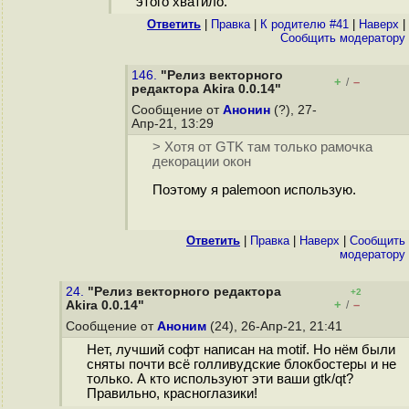
этого хватило.
Ответить
|
Правка
|
К родителю #41
|
Наверх
|
Cообщить модератору
146.
"Релиз векторного
+
–
/
редактора Akira 0.0.14"
Сообщение от
Анонин
(?), 27-
Апр-21, 13:29
> Хотя от GTK там только рамочка
декорации окон
Поэтому я palemoon использую.
Ответить
|
Правка
|
Наверх
|
Cообщить
модератору
24.
"Релиз векторного редактора
+2
+
–
Akira 0.0.14"
/
Сообщение от
Аноним
(24), 26-Апр-21, 21:41
Нет, лучший софт написан на motif. Но нём были
сняты почти всё голливудские блокбостеры и не
только. А кто используют эти ваши gtk/qt?
Правильно, крaснoглазики!