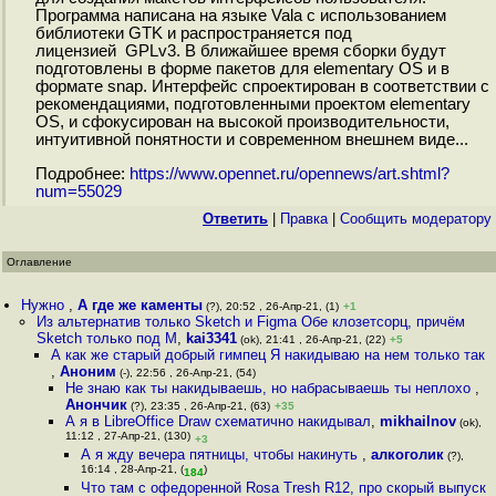
Программа написана на языке Vala с использованием
библиотеки GTK и распространяется под
лицензией GPLv3. В ближайшее время сборки будут
подготовлены в форме пакетов для elementary OS и в
формате snap. Интерфейс спроектирован в соответствии с
рекомендациями, подготовленными проектом elementary
OS, и сфокусирован на высокой производительности,
интуитивной понятности и современном внешнем виде...
Подробнее:
https://www.opennet.ru/opennews/art.shtml?
num=55029
Ответить
|
Правка
|
Cообщить модератору
Оглавление
Нужно
,
А где же каменты
(?), 20:52 , 26-Апр-21, (1)
+1
Из альтернатив только Sketch и Figma Обе клозетсорц, причём
Sketch только под M
,
kai3341
(ok), 21:41 , 26-Апр-21, (22)
+5
А как же старый добрый гимпец Я накидываю на нем только так
,
Аноним
(-), 22:56 , 26-Апр-21, (54)
Не знаю как ты накидываешь, но набрасываешь ты неплохо
,
Анончик
(?), 23:35 , 26-Апр-21, (63)
+35
А я в LibreOffice Draw схематично накидывал
,
mikhailnov
(ok),
11:12 , 27-Апр-21, (130)
+3
А я жду вечера пятницы, чтобы накинуть
,
алкоголик
(?),
16:14 , 28-Апр-21, (
)
184
Что там с офедоренной Rosa Tresh R12, про скорый выпуск