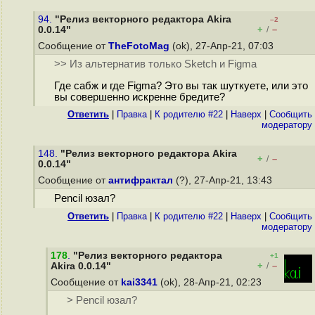
94.
"Релиз векторного редактора Akira
–2
+
–
0.0.14"
/
Сообщение от
TheFotoMag
(ok), 27-Апр-21, 07:03
>> Из альтернатив только Sketch и Figma
Где сабж и где Figma? Это вы так шуткуете, или это
вы совершенно искренне бредите?
Ответить
|
Правка
|
К родителю #22
|
Наверх
|
Cообщить
модератору
148.
"Релиз векторного редактора Akira
+
–
/
0.0.14"
Сообщение от
антифрактал
(?), 27-Апр-21, 13:43
Pencil юзал?
Ответить
|
Правка
|
К родителю #22
|
Наверх
|
Cообщить
модератору
178
.
"Релиз векторного редактора
+1
+
–
Akira 0.0.14"
/
Сообщение от
kai3341
(ok), 28-Апр-21, 02:23
> Pencil юзал?