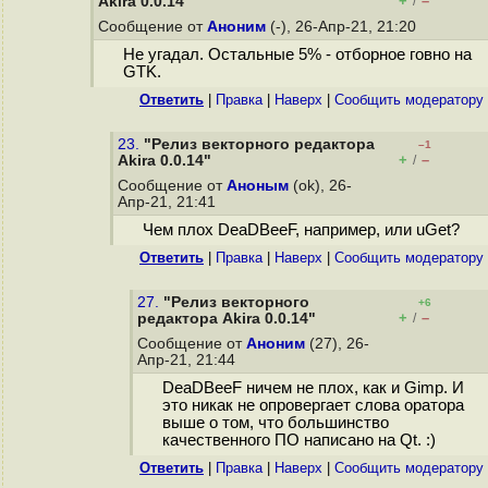
+
–
Akira 0.0.14"
/
Сообщение от
Аноним
(-), 26-Апр-21, 21:20
Не угадал. Остальные 5% - отборное гoвно на
GTK.
Ответить
|
Правка
|
Наверх
|
Cообщить модератору
23.
"Релиз векторного редактора
–1
+
–
Akira 0.0.14"
/
Сообщение от
Аноным
(ok), 26-
Апр-21, 21:41
Чем плох DeaDBeeF, например, или uGet?
Ответить
|
Правка
|
Наверх
|
Cообщить модератору
27.
"Релиз векторного
+6
+
–
редактора Akira 0.0.14"
/
Сообщение от
Аноним
(27), 26-
Апр-21, 21:44
DeaDBeeF ничем не плох, как и Gimp. И
это никак не опровергает слова оратора
выше о том, что большинство
качественного ПО написано на Qt. :)
Ответить
|
Правка
|
Наверх
|
Cообщить модератору