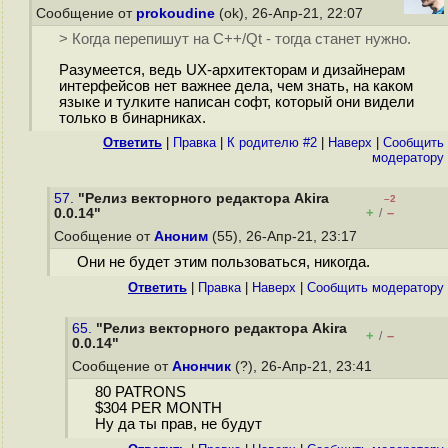
Сообщение от
prokoudine
(ok), 26-Апр-21, 22:07
> Когда перепишут на C++/Qt - тогда станет нужно.
Разумеется, ведь UX-архитекторам и дизайнерам
интерфейсов нет важнее дела, чем знать, на каком
языке и тулките написан софт, который они видели
только в бинарниках.
Ответить
|
Правка
|
К родителю #2
|
Наверх
|
Cообщить
модератору
57.
"Релиз векторного редактора Akira
–2
+
–
0.0.14"
/
Сообщение от
Аноним
(55), 26-Апр-21, 23:17
Они не будет этим пользоваться, никогда.
Ответить
|
Правка
|
Наверх
|
Cообщить модератору
65.
"Релиз векторного редактора Akira
+
–
/
0.0.14"
Сообщение от
Анончик
(?), 26-Апр-21, 23:41
80 PATRONS
$304 PER MONTH
Ну да ты прав, не будут