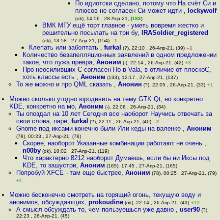
По идиотски сделано, потому что На счёт Си и
плюсов не согласен Си может идти
,
lockywolf
(ok), 14:56 , 28-Апр-21, (
183
)
ВМК МГУ ещё торт главное - уметь вовремя жестко и
решительно посылать на три бу
,
IRASoldier_registered
(ok), 13:58 , 27-Апр-21, (154)
–1
Клепать или заболтать
,
furkal
(?), 22:10 , 26-Апр-21, (39)
–1
Количество безапелляционных заявлений в одном предложении
такое, что лужа превра
,
Аноним
(-), 22:14 , 26-Апр-21, (42)
+3
Про неосиливших C согласен Но в Vala, в отличие от плоскоC,
хоть классы есть
,
Аноним
(133), 12:17 , 27-Апр-21, (137)
То же можно и про QML сказать
,
Анонин
(?), 22:05 , 26-Апр-21, (33)
+1
Можно сколько угодно юродивить на тему GTK Qt, но конкретно
KDE, конкретно на мо
,
Аноним
(-), 22:06 , 26-Апр-21, (34)
Ты опоздал на 10 лет Сегодня все наоборот Научись отвечать за
свои слова, паре
,
furkal
(?), 22:11 , 26-Апр-21, (40)
–2
Gnome под иксами конечно были Или кеды на валенке
,
Аноним
(78), 00:23 , 27-Апр-21, (78)
Скорее, наоборот Указанные комбинации работают не очень
,
n00by
(ok), 10:02 , 27-Апр-21, (119)
Что характерно 8212 наоборот Думаешь, если бы ни Иксы под
KDE, то зашустри
,
Аноним
(165), 17:45 , 27-Апр-21, (165)
Попробуй XFCE - там еще быстрее
,
Аноним
(78), 00:25 , 27-Апр-21, (79)
+1
Можно бесконечно смотреть на горящий огонь, текущую воду и
анонимов, обсуждающих
,
prokoudine
(ok), 22:14 , 26-Апр-21, (43)
+12
А смысл обсуждать то, чем пользуешься уже давно
,
user90
(?),
22:23 , 26-Апр-21, (45)