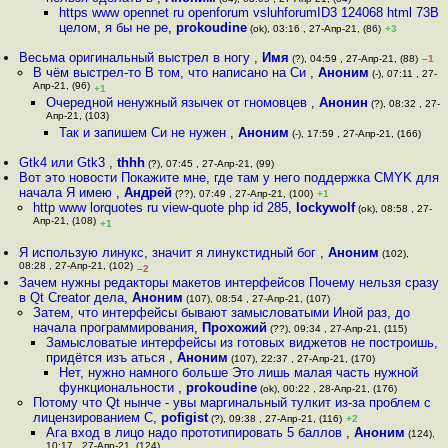
https www opennet ru openforum vsluhforumID3 124068 html 73В
целом, я бы не ре
,
prokoudine
(ok), 03:16 , 27-Апр-21, (86)
+3
Весьма оригинальный выстрел в ногу
,
Имя
(?), 04:59 , 27-Апр-21, (88)
–1
В чём выстрел-то В том, что написано на Си
,
Аноним
(-), 07:11 , 27-
Апр-21, (96)
+1
Очередной ненужный язычек от гномовцев
,
Анонин
(?), 08:32 , 27-
Апр-21, (103)
Так и запишем Си не нужен
,
Аноним
(-), 17:59 , 27-Апр-21, (166)
Gtk4 или Gtk3
,
thhh
(?), 07:45 , 27-Апр-21, (99)
Вот это новости Покажите мне, где там у него поддержка CMYK для
начала Я имею
,
Андрей
(??), 07:49 , 27-Апр-21, (100)
+1
http www lorquotes ru view-quote php id 285
,
lockywolf
(ok), 08:58 , 27-
Апр-21, (108)
+1
Я использую линукс, значит я линукстидный бог
,
Аноним
(102),
08:28 , 27-Апр-21, (102)
–2
Зачем нужны редакторы макетов интерфейсов Почему нельзя сразу
в Qt Creator дела
,
Аноним
(107), 08:54 , 27-Апр-21, (107)
Затем, что интерфейсы бывают замысловатыми Иной раз, до
начала программирования
,
Прохожий
(??), 09:34 , 27-Апр-21, (115)
Замысловатые интерфейсы из готовых виджетов не построишь,
придётся изъ аться
,
Аноним
(107), 22:37 , 27-Апр-21, (170)
Нет, нужно намного больше Это лишь малая часть нужной
функциональности
,
prokoudine
(ok), 00:22 , 28-Апр-21, (176)
Потому что Qt нынче - увы маргинальный тулкит из-за проблем с
лицензированием С
,
pofigist
(?), 09:38 , 27-Апр-21, (116)
+2
Ага вход в лицо надо прототипировать 5 баллов
,
Аноним
(124),
10:17 , 27-Апр-21, (124)