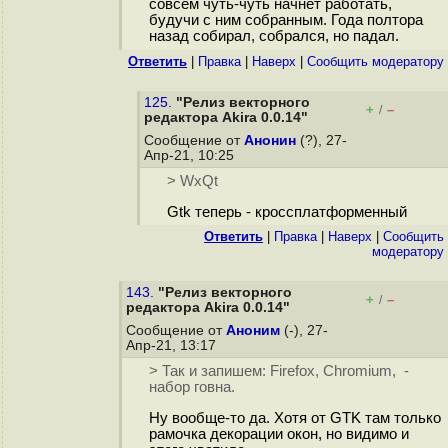
совсем чуть-чуть начнёт работать,
будучи с ним собранным. Года полтора
назад собирал, собрался, но падал.
Ответить
|
Правка
|
Наверх
|
Cообщить модератору
125.
"Релиз векторного
+
–
/
редактора Akira 0.0.14"
Сообщение от
Анонин
(?), 27-
Апр-21, 10:25
> WxQt
Gtk теперь - кроссплатформенный
Ответить
|
Правка
|
Наверх
|
Cообщить
модератору
143.
"Релиз векторного
+
–
/
редактора Akira 0.0.14"
Сообщение от
Аноним
(-), 27-
Апр-21, 13:17
> Так и запишем: Firefox, Chromium, -
набор говна.
Ну вообще-то да. Хотя от GTK там только
рамочка декорации окон, но видимо и