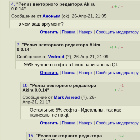
4.
"Релиз векторного редактора Akira
+
–
/
–4
0.0.14"
Сообщение от
Аноным
(ok), 26-Апр-21, 21:05
в чем ваш аргумент?
Ответить
|
Правка
|
Наверх
|
Cообщить модератору
7.
"Релиз векторного редактора Akira
+
–
/
+6
0.0.14"
Сообщение от
Vedroid
(?), 26-Апр-21, 21:09
95% лучшего софта в Linux написано на Qt.
Ответить
|
Правка
|
Наверх
|
Cообщить модератору
10.
"Релиз векторного редактора
–1
+
–
Akira 0.0.14"
/
Сообщение от
Mark Asread
(?), 26-
Апр-21, 21:17
Остальные 5% софта - Идеальны, так как
написаны не на qt.
Ответить
|
Правка
|
Наверх
|
Cообщить модератору
15.
"Релиз векторного редактора
+12