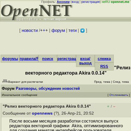
Профиль:
Аноним
(
вход
|
регистрация
)
неRU
opennet.me
[
новости
/
+++
|
форум
|
теги
|
]
форумы
правила/FAQ
поиск
регистрация
вход/
слежка
выход
RSS
"Релиз
векторного редактора Akira 0.0.14"
Вариант для распечатки
Пред. тема
|
След. тема
Форум
Разговоры, обсуждение новостей
Изначальное сообщение
[
Отслеживать
]
"Релиз векторного редактора Akira 0.0.14"
+
–
/
Сообщение от
opennews
(?), 26-Апр-21, 20:52
После восьми месяцев разработки состоялся выпуск
редактора векторной графики Akira, оптимизированного
для создания макетов интерфейсов пользователя.