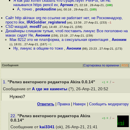
Я как раз хотел сказать что существует PenPot, он НЕ
назывался https pencil ev
,
Артник
(?), 22:18 , 28-Апр-21, (
188
)
А, точно
,
prokoudine
(ok), 00:16 , 29-Апр-21, (
189
)
Сайт http akiraux org по ссылке не работает нет, не Роскомнадзор,
просто йок
,
IRASoldier_registered
(ok), 13:56 , 27-Апр-21, (153)
–1
CSD маздай
,
mos87
(ok), 14:49 , 27-Апр-21, (158)
Дизайнеры слишком тупые, чтоб поставить линукс Все поголовно на
маках сидят Не
,
Аноним
(159), 15:19 , 27-Апр-21, (159)
Мак 8212 это не платформа, а сексуальная ориентация
,
Аноним
(-), 18:01 , 27-Апр-21, (167)
+1
Ну, линукс в общем-то тоже
,
Аноним
(98), 23:23 , 27-Апр-21, (173)
Сообщения
[
Сортировка по времени
|
RSS
]
1.
"Релиз векторного редактора Akira 0.0.14"
+
–
/
+1
Сообщение от
А где же каменты
(?), 26-Апр-21, 20:52
Нужно?
Ответить
|
Правка
|
Наверх
|
Cообщить модератору
22.
"Релиз векторного редактора Akira
+
–
/
+5
0.0.14"
Сообщение от
kai3341
(ok), 26-Апр-21, 21:41