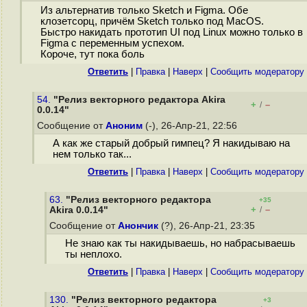
Из альтернатив только Sketch и Figma. Обе
клозетсорц, причём Sketch только под MacOS.
Быстро накидать прототип UI под Linux можно только в
Figma с переменным успехом.
Короче, тут пока боль
Ответить
|
Правка
|
Наверх
|
Cообщить модератору
54.
"Релиз векторного редактора Akira
+
–
/
0.0.14"
Сообщение от
Аноним
(-), 26-Апр-21, 22:56
А как же старый добрый гимпец? Я накидываю на
нем только так...
Ответить
|
Правка
|
Наверх
|
Cообщить модератору
63.
"Релиз векторного редактора
+35
+
–
Akira 0.0.14"
/
Сообщение от
Анончик
(?), 26-Апр-21, 23:35
Не знаю как ты накидываешь, но набрасываешь
ты неплохо.
Ответить
|
Правка
|
Наверх
|
Cообщить модератору
130.
"Релиз векторного редактора
+3