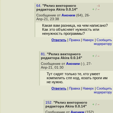
64.
"Релиз векторного
–1
+
–
редактора Akira 0.0.14"
/
Сообщение от
Аноним
(64), 26-
Апр-21, 23:38
Какая вам разница, на чем написано?
Как это объясняет нужность или
ненужность программы?
Ответить
|
Правка
|
Наверх
|
Cообщить
модератору
81.
"Релиз векторного
+
–
/
редактора Akira 0.0.14"
Сообщение от
Аноним
(-), 27-
Апр-21, 01:30
Тут сидят только те, кто умеет
компилить спп код, юзать проги им
не нужно.
Ответить
|
Правка
|
Наверх
|
Cообщить
модератору
152.
"Релиз векторного
+
–
/
редактора Akira 0.0.14"
Сообщение от
Аноним
(152),