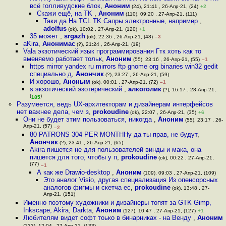
всё голливудские блок
,
Аноним
(24), 21:41 , 26-Апр-21, (24)
+2
Скажи ещё, на TK
,
Аноним
(110), 09:20 , 27-Апр-21, (111)
Таки да На TCL TK Сапры электронные, например
,
adolfus
(ok), 10:02 , 27-Апр-21, (120)
+1
35 может
,
srgazh
(ok), 22:36 , 26-Апр-21, (48)
–3
aKira
,
Анонимас
(?), 21:24 , 26-Апр-21, (19)
Vala экзотический язык программирования Гтк хоть как то
вменяемо работает тольк
,
Аноним
(55), 23:16 , 26-Апр-21, (55)
–1
https mirror yandex ru mirrors ftp gnome org binaries win32 gedit
специально д
,
Анончик
(?), 23:27 , 26-Апр-21, (59)
И хорошо
,
Аноным
(ok), 00:01 , 27-Апр-21, (72)
–1
s экзотический эзотерический
,
алкоголик
(?), 16:17 , 28-Апр-21,
(
)
185
Разумеется, ведь UX-архитекторам и дизайнерам интерфейсов
нет важнее дела, чем з
,
prokoudine
(ok), 22:07 , 26-Апр-21, (35)
+6
Они не будет этим пользоваться, никогда
,
Аноним
(55), 23:17 , 26-
Апр-21, (57)
–2
80 PATRONS 304 PER MONTHНу да ты прав, не будут
,
Анончик
(?), 23:41 , 26-Апр-21, (65)
Akira пишется не для пользователей винды и мака, она
пишется для того, чтобы у п
,
prokoudine
(ok), 00:22 , 27-Апр-21,
(77)
–1
А как же Drawio-desktop
,
Аноним
(109), 09:03 , 27-Апр-21, (109)
Это аналог Visio, другая специализация Из опенсорсных
аналогов фигмы и скетча ес
,
prokoudine
(ok), 13:48 , 27-
Апр-21, (151)
Именно поэтому художники и дизайнеры топят за GTK Gimp,
Inkscape, Akira, Darkta
,
Аноним
(127), 10:47 , 27-Апр-21, (127)
+1
Любителям видет софт тоько в бинарниках - на Венду
,
Аноним
(133), 12:04 , 27-Апр-21, (133)