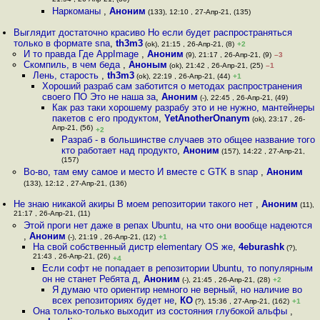
21:54 , 26-Апр-21, (30)
Наркоманы
,
Аноним
(133), 12:10 , 27-Апр-21, (135)
Выглядит достаточно красиво Но если будет распространяться
только в формате sna
,
th3m3
(ok), 21:15 , 26-Апр-21, (8)
+2
И то правда Где AppImage
,
Аноним
(9), 21:17 , 26-Апр-21, (9)
–3
Скомпиль, в чем беда
,
Аноным
(ok), 21:42 , 26-Апр-21, (25)
–1
Лень, старость
,
th3m3
(ok), 22:19 , 26-Апр-21, (44)
+1
Хороший разраб сам заботится о методах распространения
своего ПО Это не наша за
,
Аноним
(-), 22:45 , 26-Апр-21, (49)
Как раз таки хорошему разрабу это и не нужно, мантейнеры
пакетов с его продуктом
,
YetAnotherOnanym
(ok), 23:17 , 26-
Апр-21, (56)
+2
Разраб - в большинстве случаев это общее название того
кто работает над продукто
,
Аноним
(157), 14:22 , 27-Апр-21,
(157)
Во-во, там ему самое и место И вместе с GTK в snap
,
Аноним
(133), 12:12 , 27-Апр-21, (136)
Не знаю никакой акиры В моем репозитории такого нет
,
Аноним
(11),
21:17 , 26-Апр-21, (11)
Этой проги нет даже в репах Ubuntu, на что они вообще надеются
,
Аноним
(-), 21:19 , 26-Апр-21, (12)
+1
На свой собственный дистр elementary OS же
,
4eburashk
(?),
21:43 , 26-Апр-21, (26)
+4
Если софт не попадает в репозитории Ubuntu, то популярным
он не станет Ребята д
,
Аноним
(-), 21:45 , 26-Апр-21, (28)
+2
Я думаю что ориентир немного не верный, но наличие во
всех репозиториях будет не
,
КО
(?), 15:36 , 27-Апр-21, (162)
+1
Она только-только выходит из состояния глубокой альфы
,