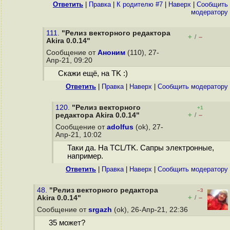
Ответить
|
Правка
|
К родителю #7
|
Наверх
|
Cообщить
модератору
111.
"Релиз векторного редактора
+
–
/
Akira 0.0.14"
Сообщение от
Аноним
(110), 27-
Апр-21, 09:20
Скажи ещё, на TK :)
Ответить
|
Правка
|
Наверх
|
Cообщить модератору
120.
"Релиз векторного
+1
+
–
редактора Akira 0.0.14"
/
Сообщение от
adolfus
(ok), 27-
Апр-21, 10:02
Таки да. На TCL/TK. Сапры электронные,
например.
Ответить
|
Правка
|
Наверх
|
Cообщить модератору
48.
"Релиз векторного редактора
–3
+
–
Akira 0.0.14"
/
Сообщение от
srgazh
(ok), 26-Апр-21, 22:36
35 может?