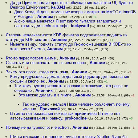
Да-да Причём самые яростные обсуждения касаются UI, будь то
Desktop Environment
,
kai3341
(ok), 23:35 , 26-Апр-21, (62)
Дааа Каждый день домашние юзеры смотрят на MVCC в InnoDB
и Postgres
,
Аноним
(-), 23:59 , 26-Апр-21, (70)
+1
А оно чаще меняется Я вот как-то пытался запариться и
настроить для себя интерфе
,
lockywolf
(ok), 08:44 , 27-Апр-21, (105)
Степень неадекватности KDE-фанатов подталкивает поднять их
статус до KDE-сектант
,
Аноним
(46), 22:25 , 26-Апр-21, (46)
+1
Имеете ввиду, поднять статус до Гномо-сжвшников В KDE-то их
хоть всего 9 чел о
,
Аноним
(133), 12:23 , 27-Апр-21, (139)
Кто-то пересмотрел аниме
,
Аноним
(-), 22:46 , 26-Апр-21, (50)
Скачать или не скачать - вот в чем вопрос
,
Аноним
(-), 22:51 , 26-
Апр-21, (51)
–1
Зачем эта прога, когда есть гимп
,
Аноним
(-), 22:53 , 26-Апр-21, (52)
–2
Кому придумалось делать отдельный редактор для рисования
окошек и кнопочек
,
Аноним
(-), 22:55 , 26-Апр-21, (53)
+1
Тем кому нужно рисовать кнопочки и окошечки, это разве не
очевидно
,
Анончик
(?), 23:33 , 26-Апр-21, (60)
Это можно делать и в гимпе
,
Аноним
(-), 23:58 , 26-Апр-21, (69)
–1
Так же удобно - нельзя Ниже человек объясняет, почему
именно
,
Прохожий
(??), 09:24 , 27-Апр-21, (112)
В гимпе нет рисования векторных примитивов В гимпе нет
автовыравнивания и равноу
,
prokoudine
(ok), 00:16 , 27-Апр-21, (73)
+5
Почему не на typescript и electron
,
Аноним
(55), 23:18 , 26-Апр-21, (58)
–1
Шутки шутками, а в данном случае в точечку Удобно было бы