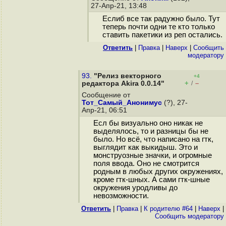
27-Апр-21, 13:48
Еслиб все так радужно было. Тут
теперь почти одни те кто только
ставить пакетики из реп остались.
Ответить
|
Правка
|
Наверх
|
Cообщить
модератору
93.
"Релиз векторного
+4
+
–
редактора Akira 0.0.14"
/
Сообщение от
Тот_Самый_Анонимус
(?), 27-
Апр-21, 06:51
Есл бы визуально оно никак не
выделялось, то и разницы бы не
было. Но всё, что написано на гтк,
выглядит как выкидыш. Это и
монструозные значки, и огромные
поля ввода. Оно не смотрится
родным в любых других окружениях,
кроме гтк-шных. А сами гтк-шные
окружения уродливы до
невозможности.
Ответить
|
Правка
|
К родителю #64
|
Наверх
|
Cообщить модератору