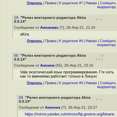
Ответить
|
Правка
|
К родителю #7
|
Наверх
|
Cообщить
модератору
19.
"Релиз векторного редактора Akira
+
–
/
0.0.14"
Сообщение от
Анонимас
(?), 26-Апр-21, 21:24
aKira
Ответить
|
Правка
|
К родителю #4
|
Наверх
|
Cообщить
модератору
55.
"Релиз векторного редактора Akira
–1
+
–
0.0.14"
/
Сообщение от
Аноним
(55), 26-Апр-21, 23:16
Vala экзотический язык программирования. Гтк хоть
как то вменяемо работает только в Линукс
Ответить
|
Правка
|
К родителю #4
|
Наверх
|
Cообщить
модератору
59.
"Релиз векторного редактора Akira
+
–
/
0.0.14"
Сообщение от
Анончик
(?), 26-Апр-21, 23:27
https://mirror.yandex.ru/mirrors/ftp.gnome.org/binarie