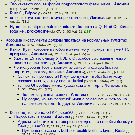
Это какая-то особая форма подросткового фетишизма
,
Аноним
(117), 09:42 , 27-Апр-21, (117)
+1
Rust 0
,
Вброс
(?), 09:51 , 27-Апр-21, (118)
он всяко нужнее твоего мусорного мнения
,
Леголас
(ok), 11:16 , 27-
Апр-21, (131)
Ну вот есть https github com nitramr Draftoola на Qt И чё Он больше
года не
,
prokoudine
(ok), 07:42 , 03-Май-21, (
192
)
Хорошие инструменты должны писаться на нормальных тулкитах
,
Аноним
(-), 20:59 , 26-Апр-21, (3)
+4
Каких, Кути, которые в любой момент могут прикрыть и уже ЛТС
прикрыли
,
Аноным
(ok), 21:05 , 26-Апр-21, (5)
–7
Уже лет 15 это слышу У KDE с Qt особое соглашение, никто
ничего не прикроет Да
,
Аноним
(-), 21:07 , 26-Апр-21, (6)
+4
Логика уровня Торт с кремом из сливок и сахара быстро
портится, поэтому давайте
,
Аноним
(-), 21:37 , 26-Апр-21, (21)
+4
Сынок, ты про свое GTK лучше думай, чтобы было кому
разрабатывать, а то у вас от
,
furkal
(?), 22:08 , 26-Апр-21, (37)
ты про Qt вообще мимо, кушай сам этот торт
,
Леголас
(ok),
11:30 , 27-Апр-21, (132)
Тю, аж за ушами трещит
,
Аноним
(133), 12:08 , 27-Апр-21, (134)
Ну ладно, из низкосортной муки с глютеном и кремом на
пальмовом масле Но другой
,
Аноним
(-), 22:34 , 27-Апр-21, (169)
Конечно, только на GTK2
,
user90
(?), 21:21 , 26-Апр-21, (17)
Некроманты в треде
,
Аноним
(-), 21:22 , 26-Апр-21, (18)
–1
Адекваты Если кто-то говорит не модно , то не пойти бы ему в
Пензу
,
user90
(?), 21:25 , 26-Апр-21, (20)
+1
Нужно использовать kolibrios boxlib kolibri c layer
,
Kusb
(?),