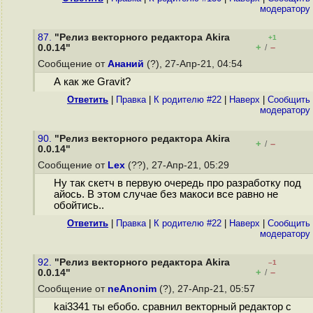
модератору
87.
"Релиз векторного редактора Akira
+1
+
–
0.0.14"
/
Сообщение от
Ананий
(?), 27-Апр-21, 04:54
А как же Gravit?
Ответить
|
Правка
|
К родителю #22
|
Наверх
|
Cообщить
модератору
90.
"Релиз векторного редактора Akira
+
–
/
0.0.14"
Сообщение от
Lex
(??), 27-Апр-21, 05:29
Ну так скетч в первую очередь про разработку под
айось. В этом случае без макоси все равно не
обойтись..
Ответить
|
Правка
|
К родителю #22
|
Наверх
|
Cообщить
модератору
92.
"Релиз векторного редактора Akira
–1
+
–
0.0.14"
/
Сообщение от
neAnonim
(?), 27-Апр-21, 05:57
kai3341 ты ебобо. сравнил векторный редактор с