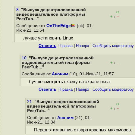
8.
"Выпуск децентрализованной
+3
видеовещательной платформы
+
–
/
PeerTub..."
Сообщение от
OnTheEdge
(ok), 01-
Июн-21, 11:54
лучше установить Linux
Ответить
|
Правка
|
Наверх
|
Cообщить модератору
10.
"Выпуск децентрализованной
видеовещательной платформы
+
–
/
PeerTub..."
Сообщение от
Аноним
(10), 01-Июн-21, 11:57
Лучше смотреть сказку на экране окна
Ответить
|
Правка
|
Наверх
|
Cообщить модератору
21.
"Выпуск децентрализованной
+1
видеовещательной платформы
+
–
/
PeerTub..."
Сообщение от
Аноним
(21), 01-
Июн-21, 12:34
Перед этим выпив отвара красных мухоморов.