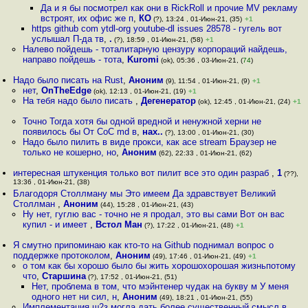
Да и я бы посмотрел как они в RickRoll и прочие MV рекламу
встроят, их офис же п
,
КО
(?), 13:24 , 01-Июн-21, (35)
+1
https github com ytdl-org youtube-dl issues 28578 - гугель вот
услышал П-да тв
,
.
(?), 18:59 , 01-Июн-21, (58)
+1
Налево пойдешь - тоталитарную цензуру корпораций найдешь,
направо пойдешь - тота
,
Kuromi
(ok), 05:36 , 03-Июн-21, (
74
)
Надо было писать на Rust
,
Аноним
(9), 11:54 , 01-Июн-21, (9)
+1
нет
,
OnTheEdge
(ok), 12:13 , 01-Июн-21, (19)
+1
На тебя надо было писать
,
Дегенератор
(ok), 12:45 , 01-Июн-21, (24)
+1
Точно Тогда хотя бы одной вредной и ненужной херни не
появилось бы От CoC md в
,
нах..
(?), 13:00 , 01-Июн-21, (30)
Надо было пилить в виде прокси, как ace stream Браузер не
только не кошерно, но
,
Аноним
(62), 22:33 , 01-Июн-21, (62)
интересная штукенция только вот пилит все это один разраб
,
1
(??),
13:36 , 01-Июн-21, (38)
Благодоря Столлману мы Это имеем Да здравствует Великий
Столлман
,
Аноним
(44), 15:28 , 01-Июн-21, (43)
Ну нет, гуглю вас - точно не я продал, это вы сами Вот он вас
купил - и имеет
,
Встол Ман
(?), 17:22 , 01-Июн-21, (48)
+1
Я смутно припоминаю как кто-то на Github поднимал вопрос о
поддержке протоколом
,
Аноним
(49), 17:46 , 01-Июн-21, (49)
+1
о том как бы хорошо было бы жить хорошохорошая жизньпотому
что
,
Старшина
(?), 17:52 , 01-Июн-21, (51)
Нет, проблема в том, что мэйнтенер чудак на букву м У меня
одного нет ни сил, н
,
Аноним
(49), 18:21 , 01-Июн-21, (55)
Имплементация ш2з могла дать более существенный смысл в