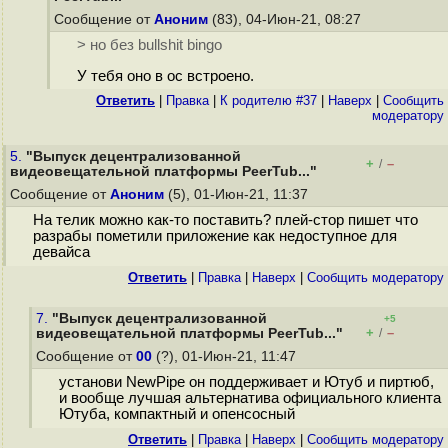
Сообщение от
Аноним
(83), 04-Июн-21, 08:27
> но без bullshit bingo
У тебя оно в ос встроено.
Ответить
|
Правка
|
К родителю #37
|
Наверх
|
Cообщить
модератору
5.
"Выпуск децентрализованной
+
–
/
видеовещательной платформы PeerTub..."
Сообщение от
Аноним
(5), 01-Июн-21, 11:37
На телик можно как-то поставить? плей-стор пишет что
разрабы пометили приложение как недоступное для
девайса
Ответить
|
Правка
|
Наверх
|
Cообщить модератору
7.
"Выпуск децентрализованной
+5
+
–
видеовещательной платформы PeerTub..."
/
Сообщение от
00
(?), 01-Июн-21, 11:47
установи NewPipe он поддерживает и Ютуб и пиртюб,
и вообще лучшая альтернатива официального клиента
Ютуба, компактный и опенсосный
Ответить
|
Правка
|
Наверх
|
Cообщить модератору