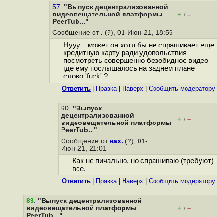
57.
"Выпуск децентрализованной
видеовещательной платформы
+
–
/
PeerTub..."
Сообщение от
.
(?), 01-Июн-21, 18:56
Нууу... может он хотя бы не спрашивает еще
кредитную карту ради удовольствия
посмотреть совершенно безобидное видео
где ему послышалось на заднем плане
слово 'fuck' ?
Ответить
|
Правка
|
Наверх
|
Cообщить модератору
60.
"Выпуск
децентрализованной
+
–
/
видеовещательной платформы
PeerTub..."
Сообщение от
нах.
(?), 01-
Июн-21, 21:01
Как не пичально, но спрашиваю (требуют)
все.
Ответить
|
Правка
|
Наверх
|
Cообщить модератору
83
.
"Выпуск децентрализованной
видеовещательной платформы
+
–
/
PeerTub..."