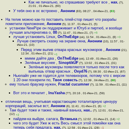
Как не пичально, но спрашиваю требуют все
,
нах.
(?),
21:01 , 01-Июн-21, (60)
У тебя оно в ос встроено
,
Аноним
(83), 08:27 , 04-Июн-21, (
83
)
На телик можно как-то поставить плей-стор пишет что разрабы
пометили приложение
,
Аноним
(5), 11:37 , 01-Июн-21, (5)
установи NewPipe он поддерживает и Ютуб и пиртюб, и вообще
лучшая альтернатива о
,
00
(?), 11:47 , 01-Июн-21, (7)
+5
лучше установить Linux
,
OnTheEdge
(ok), 11:54 , 01-Июн-21, (8)
+3
Лучше смотреть сказку на экране окна
,
Аноним
(10), 11:57 , 01-
Июн-21, (10)
Перед этим выпив отвара красных мухоморов
,
Аноним
(21),
12:34 , 01-Июн-21, (21)
+1
мммм дайте два
,
OnTheEdge
(ok), 12:49 , 01-Июн-21, (26)
Зелёные вкуснее
,
SinoptikUF
(?), 13:02 , 01-Июн-21, (31)
Зелёные мухоморы появляются только после того как
выпьешь отвар красных
,
Oxyd76
(?), 08:30 , 02-Июн-21, (67)
Ньюпайп уже не годится для телевизоров, потому что с версии
1 20 они похерили по
,
Твоя совесть
(?), 12:39 , 04-Июн-21, (
88
)
ему только браузер нужен
,
Fractal cucumner
(?), 11:59 , 01-Июн-21, (11)
Вот это и печалит
,
InuYasha
(??), 20:16 , 01-Июн-21, (59)
отличная вещь, учитывая нарастающию тоталитарную цензуру
корпораций, засилье вст
,
Аноним
(6), 11:41 , 01-Июн-21, (6)
+2
Там будет тоже и также, наивный ванька
,
нах..
(?), 12:01 , 01-Июн-21,
(12)
+2
пайдем-ка выйдм, салага
,
Встанька
(?), 12:02 , 01-Июн-21, (14)
+2
чего это будет Уже ж есть Весь смысл этой помойки как она
теперь себя предлага
,
нах.
(?), 12:58 , 01-Июн-21, (28)
–1