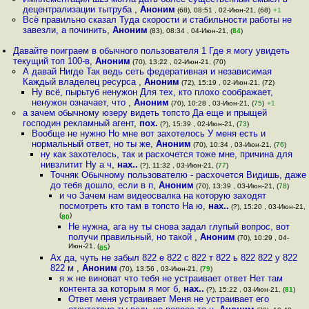
децентрализации тытруба
,
Аноним
(68), 08:51 , 02-Июн-21, (68)
+1
Всё правильно сказал Туда скорости и стабильности работы не
завезли, а починить
,
Аноним
(83), 08:34 , 04-Июн-21, (
84
)
Давайте поиграем в обычного пользователя 1 Где я могу увидеть
текущий топ 100-в
,
Аноним
(70), 13:22 , 02-Июн-21, (70)
А давай Нигде Так ведь сеть федеративная и независимая
Каждый владелец ресурса
,
Аноним
(72), 15:19 , 02-Июн-21, (72)
Ну всё, пырьтуб ненужон Для тех, кто плохо соображает,
ненужон означает, что
,
Аноним
(70), 10:28 , 03-Июн-21, (
75
)
+1
а зачем обычному юзеру видеть топсто Да еще и прыщей
господин рекламный агент
,
пох.
(?), 15:39 , 02-Июн-21, (
73
)
Вообще не нужно Но мне вот захотелось У меня есть и
нормальный ответ, но ты же
,
Аноним
(70), 10:34 , 03-Июн-21, (
76
)
ну как захотелось, так и расхочется тоже мне, причина для
нивзлитит Ну а ч
,
нах..
(?), 11:32 , 03-Июн-21, (
77
)
Точняк Обычному пользователю - расхочется Видишь, даже
до тебя дошло, если в п
,
Аноним
(70), 13:39 , 03-Июн-21, (
78
)
и чо Зачем нам видеосвалка на которую заходят
посмотреть кто там в топсто На ю
,
нах..
(?), 15:20 , 03-Июн-21,
(
)
80
Не нужна, ага ну ты снова задал глупый вопрос, вот
получи правильный, но такой
,
Аноним
(70), 10:29 , 04-
Июн-21, (
)
85
Ах да, чуть не забыл 822 е 822 с 822 т 822 ь 822 822 у 822
822 м
,
Аноним
(70), 13:56 , 03-Июн-21, (
79
)
я ж не виноват что тебя не устраивает ответ Нет там
контента за которым я мог б
,
нах..
(?), 15:22 , 03-Июн-21, (
81
)
Ответ меня устраивает Меня не устраивает его