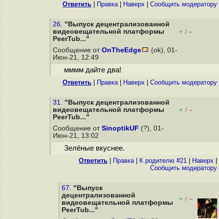
Ответить
|
Правка
|
Наверх
|
Cообщить модератору
26.
"Выпуск децентрализованной
видеовещательной платформы
+
–
/
PeerTub..."
Сообщение от
OnTheEdge
(ok), 01-
Июн-21, 12:49
мммм дайте два!
Ответить
|
Правка
|
Наверх
|
Cообщить модератору
31.
"Выпуск децентрализованной
видеовещательной платформы
+
–
/
PeerTub..."
Сообщение от
SinoptikUF
(?), 01-
Июн-21, 13:02
Зелёные вкуснее.
Ответить
|
Правка
|
К родителю #21
|
Наверх
|
Cообщить модератору
67.
"Выпуск
децентрализованной
+
–
/
видеовещательной платформы
PeerTub..."