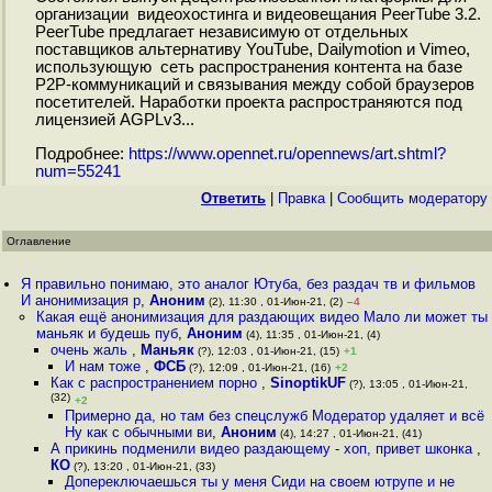
организации видеохостинга и видеовещания PeerTube 3.2.
PeerTube предлагает независимую от отдельных
поставщиков альтернативу YouTube, Dailymotion и Vimeo,
использующую сеть распространения контента на базе
P2P-коммуникаций и связывания между собой браузеров
посетителей. Наработки проекта распространяются под
лицензией AGPLv3...
Подробнее:
https://www.opennet.ru/opennews/art.shtml?
num=55241
Ответить
|
Правка
|
Cообщить модератору
Оглавление
Я правильно понимаю, это аналог Ютуба, без раздач тв и фильмов
И анонимизация р
,
Аноним
(2), 11:30 , 01-Июн-21, (2)
–4
Какая ещё анонимизация для раздающих видео Мало ли может ты
маньяк и будешь пуб
,
Аноним
(4), 11:35 , 01-Июн-21, (4)
очень жаль
,
Маньяк
(?), 12:03 , 01-Июн-21, (15)
+1
И нам тоже
,
ФСБ
(?), 12:09 , 01-Июн-21, (16)
+2
Как с распространением порно
,
SinoptikUF
(?), 13:05 , 01-Июн-21,
(32)
+2
Примерно да, но там без спецслужб Модератор удаляет и всё
Ну как с обычными ви
,
Аноним
(4), 14:27 , 01-Июн-21, (41)
А прикинь подменили видео раздающему - хоп, привет шконка
,
КО
(?), 13:20 , 01-Июн-21, (33)
Допереключаешься ты у меня Сиди на своем ютрупе и не