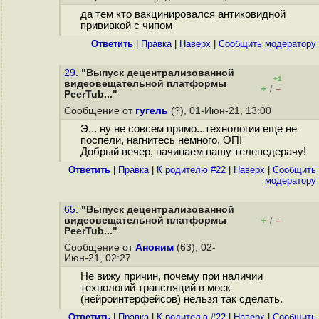
да тем кто вакцинировался антиковидной
прививкой с чипом
Ответить
|
Правка
|
Наверх
|
Cообщить модератору
29.
"Выпуск децентрализованной
+1
видеовещательной платформы
+
–
/
PeerTub..."
Сообщение от
гугель
(?), 01-Июн-21, 13:00
Э... ну не совсем прямо...технологии еще не
поспели, нагнитесь немного, ОП!
Добрый вечер, начинаем нашу телепедерачу!
Ответить
|
Правка
|
К родителю #22
|
Наверх
|
Cообщить
модератору
65.
"Выпуск децентрализованной
видеовещательной платформы
+
–
/
PeerTub..."
Сообщение от
Аноним
(63), 02-
Июн-21, 02:27
Не вижу причин, почему при наличии
технологий трансляций в моск
(нейроинтерфейсов) нельзя так сделать.
Ответить
|
Правка
|
К родителю #22
|
Наверх
|
Cообщить