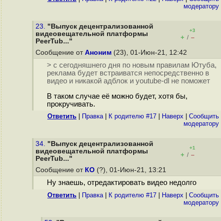
модератору
23.
"Выпуск децентрализованной
+3
видеовещательной платформы
+
–
/
PeerTub..."
Сообщение от
Аноним
(23), 01-Июн-21, 12:42
> с сегодняшнего дня по новым правилам Ютуба,
реклама будет встраиватся непосредственно в
видео и никакой адблок и youtube-dl не поможет
В таком случае её можно будет, хотя бы,
прокручивать.
Ответить
|
Правка
|
К родителю #17
|
Наверх
|
Cообщить
модератору
34.
"Выпуск децентрализованной
+1
видеовещательной платформы
+
–
/
PeerTub..."
Сообщение от
КО
(?), 01-Июн-21, 13:21
Ну знаешь, отредактировать видео недолго
Ответить
|
Правка
|
К родителю #17
|
Наверх
|
Cообщить
модератору