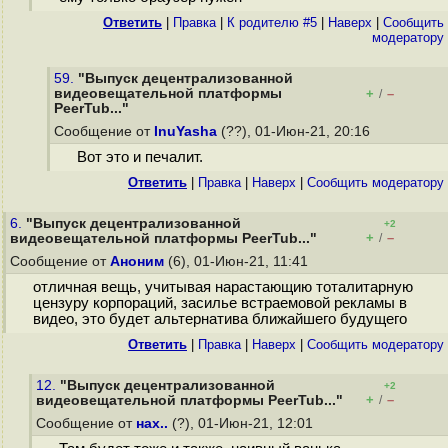
Ответить
|
Правка
|
К родителю #5
|
Наверх
|
Cообщить
модератору
59.
"Выпуск децентрализованной
видеовещательной платформы
+
–
/
PeerTub..."
Сообщение от
InuYasha
(??), 01-Июн-21, 20:16
Вот это и печалит.
Ответить
|
Правка
|
Наверх
|
Cообщить модератору
6.
"Выпуск децентрализованной
+2
+
–
видеовещательной платформы PeerTub..."
/
Сообщение от
Аноним
(6), 01-Июн-21, 11:41
отличная вещь, учитывая нарастающию тоталитарную
цензуру корпораций, засилье встраемовой рекламы в
видео, это будет альтернатива ближайшего будущего
Ответить
|
Правка
|
Наверх
|
Cообщить модератору
12.
"Выпуск децентрализованной
+2
+
–
видеовещательной платформы PeerTub..."
/
Сообщение от
нах..
(?), 01-Июн-21, 12:01