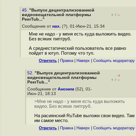
45.
"Выпуск децентрализованной
видеовещательной платформы
+
–
/
PeerTub..."
Сообщение от
нах.
(?), 01-Июн-21, 15:34
Мне не надо - у меня есть куда выложить видео.
Без всяких пиптруб.
А среднестатический пользователь все равно
пойдет в ютуп. Потому что тyп.
Ответить
|
Правка
|
Наверх
|
Cообщить модератору
52.
"Выпуск децентрализованной
–1
видеовещательной платформы
+
–
/
PeerTub..."
Сообщение от
Аноним
(52), 01-
Июн-21, 18:13
>Мне не надо - у меня есть куда выложить
видео. Без всяких пиптруб.
На расиянский RuTube выложи свои видео. Там
им самое место.
Ответить
|
Правка
|
Наверх
|
Cообщить модератору