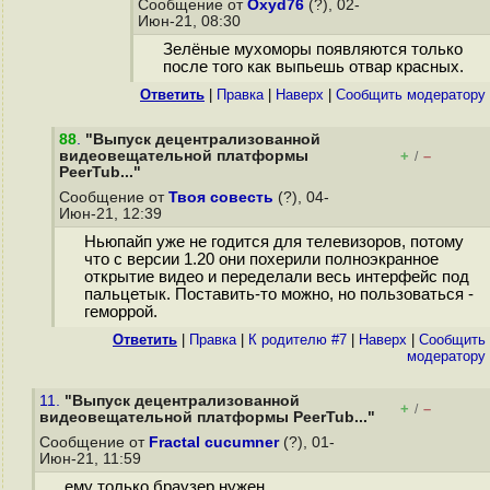
Сообщение от
Oxyd76
(?), 02-
Июн-21, 08:30
Зелёные мухоморы появляются только
после того как выпьешь отвар красных.
Ответить
|
Правка
|
Наверх
|
Cообщить модератору
88
.
"Выпуск децентрализованной
видеовещательной платформы
+
–
/
PeerTub..."
Сообщение от
Твоя совесть
(?), 04-
Июн-21, 12:39
Ньюпайп уже не годится для телевизоров, потому
что с версии 1.20 они похерили полноэкранное
открытие видео и переделали весь интерфейс под
пальцетык. Поставить-то можно, но пользоваться -
геморрой.
Ответить
|
Правка
|
К родителю #7
|
Наверх
|
Cообщить
модератору
11.
"Выпуск децентрализованной
+
–
/
видеовещательной платформы PeerTub..."
Сообщение от
Fractal cucumner
(?), 01-
Июн-21, 11:59
ему только браузер нужен