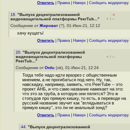
Ответить
|
Правка
|
Наверх
|
Cообщить модератору
18.
"Выпуск децентрализованной
–3
+
–
видеовещательной платформы PeerTub..."
/
Сообщение от
Жироват
(?), 01-Июн-21, 12:12
хачу кущатъ!
Ответить
|
Правка
|
Наверх
|
Cообщить модератору
20.
"Выпуск децентрализованной
видеовещательной платформы
+
–
/
PeerTub..."
Сообщение от
Ordu
(ok), 01-Июн-21, 12:24
Тогда тебе надо идти вразрез с общественным
мнением, а не прогибаться под него. Ну, так,
навскидку, например, заявить, что PeerTube -- это
проект АНБ, и что само название намекает на это:
что это за труба, в которую они пялятся? Это ж
стопудов про прямую кишку, то есть, в переводе на
русский название звучит как "вглядываться в
прямую кишку", это ли не анальный зонд?
Ответить
|
Правка
|
Наверх
|
Cообщить модератору
44.
"Выпуск децентрализованной