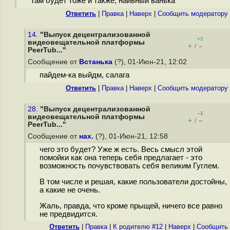
Там будет тоже и также, наивный ванька
Ответить
|
Правка
|
Наверх
|
Cообщить модератору
14.
"Выпуск децентрализованной
+2
видеовещательной платформы
+
–
/
PeerTub..."
Сообщение от
Встанька
(?), 01-Июн-21, 12:02
пайдем-ка выйдм, салага
Ответить
|
Правка
|
Наверх
|
Cообщить модератору
28.
"Выпуск децентрализованной
–1
видеовещательной платформы
+
–
/
PeerTub..."
Сообщение от
нах.
(?), 01-Июн-21, 12:58
чего это будет? Уже ж есть. Весь смысл этой
помойки как она теперь себя предлагает - это
возможность почувствовать себя великим Гуглем.
В том числе и решая, какие пользователи достойны,
а какие не очень.
Жаль, правда, что кроме прыщей, ничего все равно
не предвидится.
Ответить
|
Правка
|
К родителю #12
|
Наверх
|
Cообщить