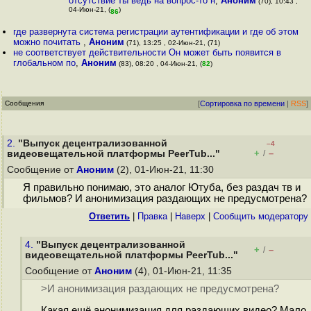
отсутствие ты ведь на вопрос-то н
,
Аноним
(70), 10:43 ,
04-Июн-21, (
)
86
где развернута система регистрации аутентификации и где об этом
можно почитать
,
Аноним
(71), 13:25 , 02-Июн-21, (71)
не соответствует действительности Он может быть появится в
глобальном по
,
Аноним
(83), 08:20 , 04-Июн-21, (
82
)
Сообщения
[
Сортировка по времени
|
RSS
]
2.
"Выпуск децентрализованной
–4
+
–
видеовещательной платформы PeerTub..."
/
Сообщение от
Аноним
(2), 01-Июн-21, 11:30
Я правильно понимаю, это аналог Ютуба, без раздач тв и
фильмов? И анонимизация раздающих не предусмотрена?
Ответить
|
Правка
|
Наверх
|
Cообщить модератору
4.
"Выпуск децентрализованной
+
–
/
видеовещательной платформы PeerTub..."
Сообщение от
Аноним
(4), 01-Июн-21, 11:35
>И анонимизация раздающих не предусмотрена?
Какая ещё анонимизация для раздающих видео? Мало