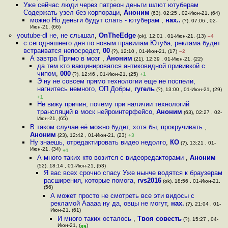
Уже сейчас люди через патреон деньги шлют ютуберам
Содержать узел без корпораци
,
Аноним
(63), 02:25 , 02-Июн-21, (64)
можно Но деньги будут слать - ютуберам
,
нах..
(?), 07:06 , 02-
Июн-21, (66)
youtube-dl не, не слышал
,
OnTheEdge
(ok), 12:01 , 01-Июн-21, (13)
–4
с сегодняшнего дня по новым правилам Ютуба, реклама будет
встраиватся непосредст
,
00
(?), 12:10 , 01-Июн-21, (17)
–2
А завтра Прямо в мозг
,
Аноним
(21), 12:39 , 01-Июн-21, (22)
да тем кто вакцинировался антиковидной прививкой с
чипом
,
000
(?), 12:46 , 01-Июн-21, (25)
+1
Э ну не совсем прямо технологии еще не поспели,
нагнитесь немного, ОП Добры
,
гугель
(?), 13:00 , 01-Июн-21, (29)
+1
Не вижу причин, почему при наличии технологий
трансляций в моск нейроинтерфейсо
,
Аноним
(63), 02:27 , 02-
Июн-21, (65)
В таком случае её можно будет, хотя бы, прокручивать
,
Аноним
(23), 12:42 , 01-Июн-21, (23)
+3
Ну знаешь, отредактировать видео недолго
,
КО
(?), 13:21 , 01-
Июн-21, (34)
+1
А много таких кто возится с видеоредакторами
,
Аноним
(52), 18:14 , 01-Июн-21, (53)
Я вас всех срочно спасу Уже нынче водятся к браузерам
расширения, которые помога
,
rvs2016
(ok), 18:56 , 01-Июн-21,
(56)
А может просто не смотреть все эти видосы с
рекламой Ааааа ну да, овцы не могут
,
нах.
(?), 21:04 , 01-
Июн-21, (61)
И много таких осталось
,
Твоя совесть
(?), 15:27 , 04-
Июн-21, (
)
89