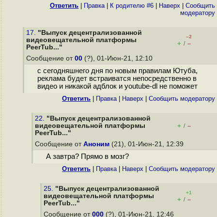
Ответить
|
Правка
|
К родителю #6
|
Наверх
|
Cообщить
модератору
17.
"Выпуск децентрализованной
–2
видеовещательной платформы
+
–
/
PeerTub..."
Сообщение от
00
(?), 01-Июн-21, 12:10
с сегодняшнего дня по новым правилам Ютуба,
реклама будет встраиватся непосредственно в
видео и никакой адблок и youtube-dl не поможет
Ответить
|
Правка
|
Наверх
|
Cообщить модератору
22.
"Выпуск децентрализованной
видеовещательной платформы
+
–
/
PeerTub..."
Сообщение от
Аноним
(21), 01-Июн-21, 12:39
А завтра? Прямо в мозг?
Ответить
|
Правка
|
Наверх
|
Cообщить модератору
25.
"Выпуск децентрализованной
+1
видеовещательной платформы
+
–
/
PeerTub..."
Сообщение от
000
(?), 01-Июн-21, 12:46