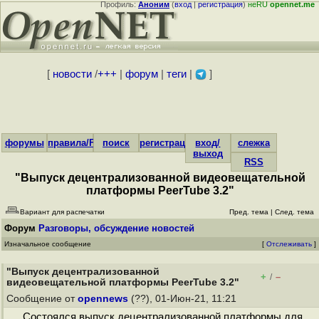
Профиль:
Аноним
(
вход
|
регистрация
)
неRU
opennet.me
[
новости
/
+++
|
форум
|
теги
|
]
форумы
правила/FAQ
поиск
регистрация
вход/
слежка
выход
RSS
"Выпуск децентрализованной видеовещательной
платформы PeerTube 3.2"
Вариант для распечатки
Пред. тема
|
След. тема
Форум
Разговоры, обсуждение новостей
Изначальное сообщение
[
Отслеживать
]
"Выпуск децентрализованной
+
–
/
видеовещательной платформы PeerTube 3.2"
Сообщение от
opennews
(??), 01-Июн-21, 11:21
Состоялся выпуск децентрализованной платформы для