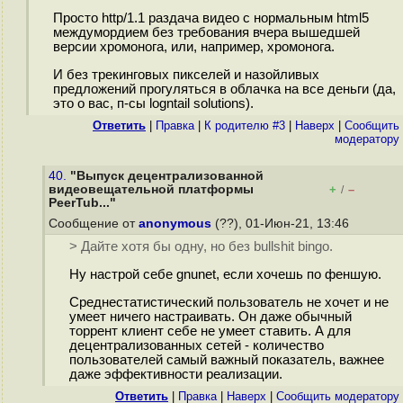
Просто http/1.1 раздача видео с нормальным html5
междумордием без требования вчера вышедшей
версии хромонога, или, например, хромонога.
И без трекинговых пикселей и назойливых
предложений прогуляться в облачка на все деньги (да,
это о вас, п-сы logntail solutions).
Ответить
|
Правка
|
К родителю #3
|
Наверх
|
Cообщить
модератору
40.
"Выпуск децентрализованной
видеовещательной платформы
+
–
/
PeerTub..."
Сообщение от
anonymous
(??), 01-Июн-21, 13:46
> Дайте хотя бы одну, но без bullshit bingo.
Ну настрой себе gnunet, если хочешь по феншую.
Среднестатистический пользователь не хочет и не
умеет ничего настраивать. Он даже обычный
торрент клиент себе не умеет ставить. А для
децентрализованных сетей - количество
пользователей самый важный показатель, важнее
даже эффективности реализации.
Ответить
|
Правка
|
Наверх
|
Cообщить модератору