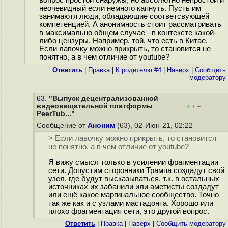
вопрос простой снаружы, но абсолютно непростой и
неочевидный если немного капнуть. Пусть им
занимаютя люди, обладающие соответсвующей
компетенцией. А анонимность стоит рассматривать
в максимально общем случае - в контексте какой-
либо цензуры. Например, той, что есть в Китае.
Если лавочку можно прикрыть, то становится не
понятно, а в чем отличие от youtube?
Ответить
|
Правка
|
К родителю #4
|
Наверх
|
Cообщить
модератору
63.
"Выпуск децентрализованной
видеовещательной платформы
+
–
/
PeerTub..."
Сообщение от
Аноним
(63), 02-Июн-21, 02:22
> Если лавочку можно прикрыть, то становится
не понятно, а в чем отличие от youtube?
Я вижу смысл только в усилении фрагментации
сети. Допустим сторонники Трампа создадут свой
узел, где будут высказываться, т.к. в остальных
источниках их забанили или аметисты создадут
или ещё какое маргинальное сообщество. Точно
так же как и с узлами мастадонта. Хорошо или
плохо фрагментация сети, это другой вопрос.
Ответить
|
Правка
|
Наверх
|
Cообщить модератору