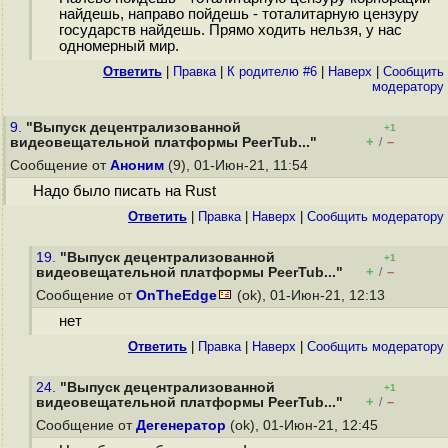
найдешь, направо пойдешь - тоталитарную цензуру
государств найдешь. Прямо ходить нельзя, у нас
одномерный мир.
Ответить
|
Правка
|
К родителю #6
|
Наверх
|
Cообщить
модератору
9.
"Выпуск децентрализованной
+1
+
–
видеовещательной платформы PeerTub..."
/
Сообщение от
Аноним
(9), 01-Июн-21, 11:54
Надо было писать на Rust
Ответить
|
Правка
|
Наверх
|
Cообщить модератору
19.
"Выпуск децентрализованной
+1
+
–
видеовещательной платформы PeerTub..."
/
Сообщение от
OnTheEdge
(ok), 01-Июн-21, 12:13
нет
Ответить
|
Правка
|
Наверх
|
Cообщить модератору
24.
"Выпуск децентрализованной
+1
+
–
видеовещательной платформы PeerTub..."
/
Сообщение от
Дегенератор
(ok), 01-Июн-21, 12:45