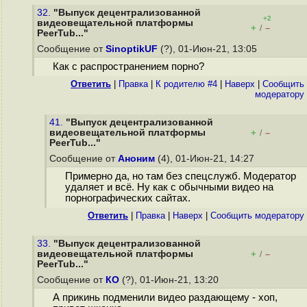
32.
"Выпуск децентрализованной
+2
видеовещательной платформы
+
–
/
PeerTub..."
Сообщение от
SinoptikUF
(?), 01-Июн-21, 13:05
Как с распространением порно?
Ответить
|
Правка
|
К родителю #4
|
Наверх
|
Cообщить
модератору
41.
"Выпуск децентрализованной
видеовещательной платформы
+
–
/
PeerTub..."
Сообщение от
Аноним
(4), 01-Июн-21, 14:27
Примерно да, но там без спецслужб. Модератор
удаляет и всё. Ну как с обычными видео на
порнографических сайтах.
Ответить
|
Правка
|
Наверх
|
Cообщить модератору
33.
"Выпуск децентрализованной
видеовещательной платформы
+
–
/
PeerTub..."
Сообщение от
КО
(?), 01-Июн-21, 13:20
А прикинь подменили видео раздающему - хоп,