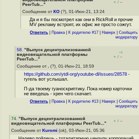
+
–
/
PeerTub..."
Сообщение от
КО
(?), 01-Июн-21, 13:24
Да и я бы посмотрел как они в RickRoll и прочие
MV рекламу встроят, их офис же просто сожгут.
Ответить
|
Правка
|
К родителю #17
|
Наверх
|
Cообщить
модератору
58.
"Выпуск децентрализованной
+1
видеовещательной платформы
+
–
/
PeerTub..."
Сообщение от
.
(?), 01-Июн-21, 18:59
https://github.com/ytdl-org/youtube-dl/issues/28578
-
гугель вот услышал.
П-да твоему гуаноскриптику. Пока номер карточки
не введешь - хрен чего скачает.
Ответить
|
Правка
|
К родителю #13
|
Наверх
|
Cообщить
модератору
74
.
"Выпуск децентрализованной
+
–
/
видеовещательной платформы PeerTub..."
Сообщение от
Kuromi
(ok), 03-Июн-21, 05:36
Налево пойдешь - тоталитарную цензуру корпораций