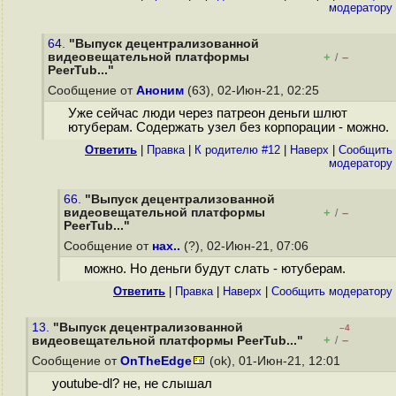
модератору
64.
"Выпуск децентрализованной
видеовещательной платформы
+
–
/
PeerTub..."
Сообщение от
Аноним
(63), 02-Июн-21, 02:25
Уже сейчас люди через патреон деньги шлют
ютуберам. Содержать узел без корпорации - можно.
Ответить
|
Правка
|
К родителю #12
|
Наверх
|
Cообщить
модератору
66.
"Выпуск децентрализованной
видеовещательной платформы
+
–
/
PeerTub..."
Сообщение от
нах..
(?), 02-Июн-21, 07:06
можно. Но деньги будут слать - ютуберам.
Ответить
|
Правка
|
Наверх
|
Cообщить модератору
13.
"Выпуск децентрализованной
–4
+
–
видеовещательной платформы PeerTub..."
/
Сообщение от
OnTheEdge
(ok), 01-Июн-21, 12:01
youtube-dl? не, не слышал