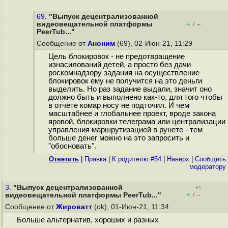
69.
"Выпуск децентрализованной
видеовещательной платформы
+
–
/
PeerTub..."
Сообщение от
Аноним
(69), 02-Июн-21, 11:29
Цель блокировок - не предотвращение
изнасилований детей, а просто без дачи
роскомнадзору задания на осуществление
блокировок ему не получится на это деньги
выделить. Но раз задание выдали, значит оно
должно быть и выполнено как-то, для того чтобы
в отчёте комар носу не подточил. И чем
масштабнее и глобальнее проект, вроде закона
яровой, блокировки телеграма или централизации
управления маршрутизацией в рунете - тем
больше денег можно на это запросить и
"обосновать".
Ответить
|
Правка
|
К родителю #54
|
Наверх
|
Cообщить
модератору
3.
"Выпуск децентрализованной
+1
+
–
видеовещательной платформы PeerTub..."
/
Сообщение от
Жироватт
(ok), 01-Июн-21, 11:34
Больше альтернатив, хороших и разных