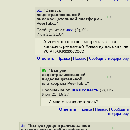
61.
"Выпуск
децентрализованной
+
–
/
видеовещательной платформы
PeerTub..."
Сообщение от
нах.
(?), 01-
Июн-21, 21:04
А может просто не смотреть все эти
видосы с рекламой? Ааааа ну да, овцы не
могут жжжжжееееее
Ответить
|
Правка
|
Наверх
|
Cообщить модератору
89
.
"Выпуск
децентрализованной
+
–
/
видеовещательной
платформы PeerTub..."
Сообщение от
Твоя совесть
(?), 04-
Июн-21, 15:27
И много таких осталось?
Ответить
|
Правка
|
Наверх
|
Cообщить
модератору
35.
"Выпуск децентрализованной
+1
видеовещательной платформы