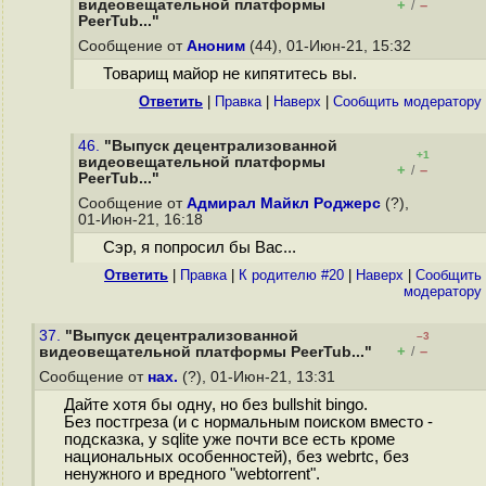
видеовещательной платформы
+
–
/
PeerTub..."
Сообщение от
Аноним
(44), 01-Июн-21, 15:32
Товарищ майор не кипятитесь вы.
Ответить
|
Правка
|
Наверх
|
Cообщить модератору
46.
"Выпуск децентрализованной
+1
видеовещательной платформы
+
–
/
PeerTub..."
Сообщение от
Адмирал Майкл Роджерс
(?),
01-Июн-21, 16:18
Сэр, я попросил бы Вас...
Ответить
|
Правка
|
К родителю #20
|
Наверх
|
Cообщить
модератору
37.
"Выпуск децентрализованной
–3
+
–
видеовещательной платформы PeerTub..."
/
Сообщение от
нах.
(?), 01-Июн-21, 13:31
Дайте хотя бы одну, но без bullshit bingo.
Без постгреза (и с нормальным поиском вместо -
подсказка, у sqlite уже почти все есть кроме
национальных особенностей), без webrtc, без
ненужного и вредного "webtorrent".