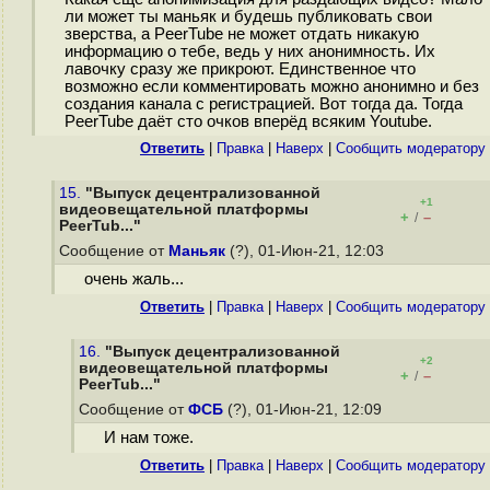
ли может ты маньяк и будешь публиковать свои
зверства, а PeerTube не может отдать никакую
информацию о тебе, ведь у них анонимность. Их
лавочку сразу же прикроют. Единственное что
возможно если комментировать можно анонимно и без
создания канала с регистрацией. Вот тогда да. Тогда
PeerTube даёт сто очков вперёд всяким Youtube.
Ответить
|
Правка
|
Наверх
|
Cообщить модератору
15.
"Выпуск децентрализованной
+1
видеовещательной платформы
+
–
/
PeerTub..."
Сообщение от
Маньяк
(?), 01-Июн-21, 12:03
очень жаль...
Ответить
|
Правка
|
Наверх
|
Cообщить модератору
16.
"Выпуск децентрализованной
+2
видеовещательной платформы
+
–
/
PeerTub..."
Сообщение от
ФСБ
(?), 01-Июн-21, 12:09
И нам тоже.
Ответить
|
Правка
|
Наверх
|
Cообщить модератору