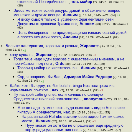
отсвечивай Понадобишься -
,
тов. майор
(?), 13:26 , 01-Июн-21,
(36)
Здесь же технический ресурс, давайте объективно, вопрос
маньяков и других асоциа
,
Аноним
(-), 18:14 , 01-Июн-21, (54)
+2
Я вижу смысл только в усилении фрагментации сети
Допустим сторонники Трампа соз
,
Аноним
(63), 02:22 , 02-Июн-21,
(63)
Цель блокировок - не предотвращение изнасилований детей,
а просто без дачи роско
,
Аноним
(69), 11:29 , 02-Июн-21, (69)
Больше альтернатив, хороших и разных
,
Жироватт
(ok), 11:34 , 01-
Июн-21, (3)
+1
хачу кущатъ
,
Жироват
(?), 12:12 , 01-Июн-21, (18)
–3
Тогда тебе надо идти вразрез с общественным мнением, а не
прогибаться под него
,
Ordu
(ok), 12:24 , 01-Июн-21, (20)
Товарищ майор не кипятитесь вы
,
Аноним
(44), 15:32 , 01-Июн-21,
(44)
Сэр, я попросил бы Вас
,
Адмирал Майкл Роджерс
(?), 16:18 ,
01-Июн-21, (46)
+1
Дайте хотя бы одну, но без bullshit bingo Без постгреза и с
нормальным поиском
,
нах.
(?), 13:31 , 01-Июн-21, (37)
–3
Ну настрой себе gnunet, если хочешь по феншую
Среднестатистический пользователь
,
anonymous
(??), 13:46 , 01-
Июн-21, (40)
Мне не надо - у меня есть куда выложить видео Без всяких
пиптруб А среднестатич
,
нах.
(?), 15:34 , 01-Июн-21, (45)
На расиянский RuTube выложи свои видео Там им самое
место
,
Аноним
(52), 18:13 , 01-Июн-21, (52)
–1
Нууу может он хотя бы не спрашивает еще кредитную
карту ради удовольствия пос
,
.
(?), 18:56 , 01-Июн-21, (57)