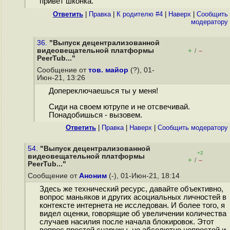
привет шконка.
Ответить
|
Правка
|
К родителю #4
|
Наверх
|
Cообщить
модератору
36.
"Выпуск децентрализованной
видеовещательной платформы
+
–
/
PeerTub..."
Сообщение от
тов. майор
(?), 01-
Июн-21, 13:26
Допереключаешься ты у меня!
Сиди на своем ютрупе и не отсвечивай.
Понадобишься - вызовем.
Ответить
|
Правка
|
Наверх
|
Cообщить модератору
54.
"Выпуск децентрализованной
+2
видеовещательной платформы
+
–
/
PeerTub..."
Сообщение от
Аноним
(-), 01-Июн-21, 18:14
Здесь же технический ресурс, давайте объективно,
вопрос маньяков и других асоциальных личностей в
контексте интернета не исследован. И более того, я
видел оценки, говорящие об увеличении количества
случаев насилия после начала блокировок. Этот