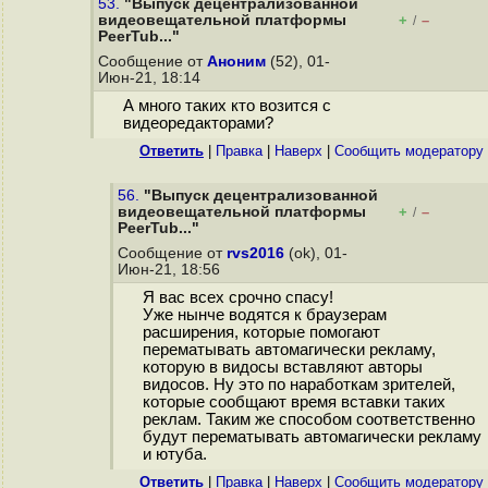
53.
"Выпуск децентрализованной
видеовещательной платформы
+
–
/
PeerTub..."
Сообщение от
Аноним
(52), 01-
Июн-21, 18:14
А много таких кто возится с
видеоредакторами?
Ответить
|
Правка
|
Наверх
|
Cообщить модератору
56.
"Выпуск децентрализованной
видеовещательной платформы
+
–
/
PeerTub..."
Сообщение от
rvs2016
(ok), 01-
Июн-21, 18:56
Я вас всех срочно спасу!
Уже нынче водятся к браузерам
расширения, которые помогают
перематывать автомагически рекламу,
которую в видосы вставляют авторы
видосов. Ну это по наработкам зрителей,
которые сообщают время вставки таких
реклам. Таким же способом соответственно
будут перематывать автомагически рекламу
и ютуба.
Ответить
|
Правка
|
Наверх
|
Cообщить модератору