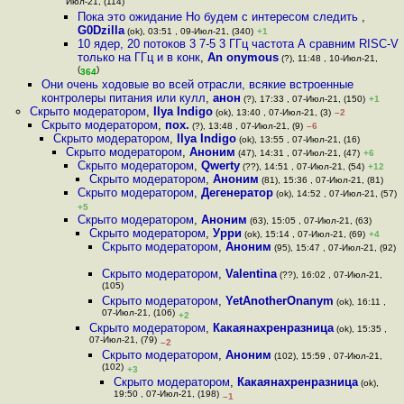
Июл-21, (114)
Пока это ожидание Но будем с интересом следить
,
G0Dzilla
(ok), 03:51 , 09-Июл-21, (340)
+1
10 ядер, 20 потоков 3 7-5 3 ГГц частота А сравним RISC-V
только на ГГц и в конк
,
An onymous
(?), 11:48 , 10-Июл-21,
(
)
364
Они очень ходовые во всей отрасли, всякие встроенные
контролеры питания или кулл
,
анон
(?), 17:33 , 07-Июл-21, (150)
+1
Скрыто модератором
,
Ilya Indigo
(ok), 13:40 , 07-Июл-21, (3)
–2
Скрыто модератором
,
пох.
(?), 13:48 , 07-Июл-21, (9)
–6
Скрыто модератором
,
Ilya Indigo
(ok), 13:55 , 07-Июл-21, (16)
Скрыто модератором
,
Аноним
(47), 14:31 , 07-Июл-21, (47)
+6
Скрыто модератором
,
Qwerty
(??), 14:51 , 07-Июл-21, (54)
+12
Скрыто модератором
,
Аноним
(81), 15:36 , 07-Июл-21, (81)
Скрыто модератором
,
Дегенератор
(ok), 14:52 , 07-Июл-21, (57)
+5
Скрыто модератором
,
Аноним
(63), 15:05 , 07-Июл-21, (63)
Скрыто модератором
,
Урри
(ok), 15:14 , 07-Июл-21, (69)
+4
Скрыто модератором
,
Аноним
(95), 15:47 , 07-Июл-21, (92)
Скрыто модератором
,
Valentina
(??), 16:02 , 07-Июл-21,
(105)
Скрыто модератором
,
YetAnotherOnanym
(ok), 16:11 ,
07-Июл-21, (106)
+2
Скрыто модератором
,
Какаянахренразница
(ok), 15:35 ,
07-Июл-21, (79)
–2
Скрыто модератором
,
Аноним
(102), 15:59 , 07-Июл-21,
(102)
+3
Скрыто модератором
,
Какаянахренразница
(ok),
19:50 , 07-Июл-21, (198)
–1