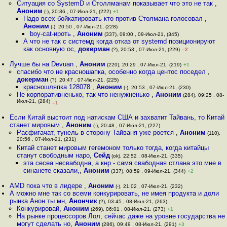
Ситуация со SystemD и Столлманам показывает что это не так
,
Аноним
(-), 20:36 , 07-Июл-21, (222)
+1
Надо всех бойкатировать кто против Столмана голосовал
,
Аноним
(-), 20:50 , 07-Июл-21, (228)
boy-cat-ироть
,
Аноним
(337), 09:00 , 09-Июл-21, (345)
А что не так с системд когда отказ от systemd позиционируют
как основную ос
,
докерман
(?), 20:53 , 07-Июл-21, (229)
–2
Лучше бы на Devuan
,
Аноним
(220), 20:29 , 07-Июл-21, (219)
+1
спасибо что не красношапка, особенно когда центос поседел
,
докерман
(?), 20:47 , 07-Июл-21, (225)
красношляпка 128078
,
Аноним
(-), 20:53 , 07-Июл-21, (230)
Не корпоративненько, так что ненужненько
,
Аноним
(284), 09:25 , 08-
Июл-21, (284)
–1
Если Китай выстоит под натискам США и захватит Тайвань, то Китай
станет мировым
,
Аноним
(-), 20:48 , 07-Июл-21, (227)
Расфигачат, тунель в сторону Тайваня уже роется
,
Аноним
(110),
20:56 , 07-Июл-21, (231)
Китай станет мировым гегемоном только тогда, когда китайцы
станут свободным наро
,
Сейд
(ok), 22:52 , 08-Июл-21, (335)
эта сесеа несвабодна, а кнр - самя свабодная стлана это мне в
синанете сказали,
,
Аноним
(337), 08:59 , 09-Июл-21, (344)
+2
AMD пока что в лидере
,
Аноним
(-), 21:02 , 07-Июл-21, (232)
А можно мне так со всеми конкурировать, не имея продукта и доли
рынка Анон ты мн
,
Анончик
(?), 03:45 , 08-Июл-21, (263)
Конкурировай
,
Аноним
(269), 06:01 , 08-Июл-21, (273)
+1
На рынке процессоров Лол, сейчас даже на уровне государства не
могут сделать но
,
Аноним
(286), 09:49 , 08-Июл-21, (291)
+3