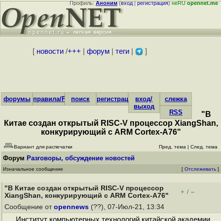
Профиль:
Аноним
(
вход
|
регистрация
)
неRU
opennet.me
[
новости
/
+++
|
форум
|
теги
|
]
форумы
правила/FAQ
поиск
регистрация
вход/
слежка
выход
RSS
"В
Китае создан открытый RISC-V процессор XiangShan,
конкурирующий с ARM Cortex-A76"
Вариант для распечатки
Пред. тема
|
След. тема
Форум
Разговоры, обсуждение новостей
Изначальное сообщение
[
Отслеживать
]
"В Китае создан открытый RISC-V процессор
+
–
/
XiangShan, конкурирующий с ARM Cortex-A76"
Сообщение от
opennews
(??), 07-Июл-21, 13:34
Институт компьютерных технологий китайской академии