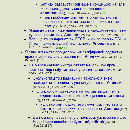
Вот как разработчиков еще в конце 60-х начале
70-х перло делать свое не имеющее
,
anonimous
(?), 02:49 , 08-Июл-21, (261)
+1
так проблема-то в том, что как только ты
начинаешь этот материал не самостоятель
,
пох.
(?), 10:40 , 08-Июл-21, (306)
+3
Миша ну хватит уже напоминать в каждой теме с чьей
руки вы кормитесь
,
Анончик
(?), 04:30 , 08-Июл-21, (265)
+1
Вообще-то на наработках СССР были основаны САН и
Интел Причём, если Интел исполь
,
Аноньимъ
(ok),
15:16 , 10-Июл-21, (
)
365
+1
Я слышал будто процессоры на сапфировой подложке
практически только в россии и п
,
Аноним
(107), 16:14 , 07-
Июл-21, (107)
На Марсе сейчас иногда летает небольшой дрон
вертолёт Ingenuity, который управля
,
аноным
(?), 04:10 ,
08-Июл-21, (264)
+1
Сколько там той радиации Насколько я знаю,
приходится отключать уязвимую электр
,
Аноним
(107), 04:54 , 08-Июл-21, (266)
Это много - примерно в сотню раз выше, чем в
среднем по планете Земля Радиация м
,
аноным
(?), 14:21 , 08-Июл-21, (323)
ну, рано или поздно, это случится, и если это
что-то сложнее i386, то скорее оче
,
Аноним
(107),
14:53 , 08-Июл-21, (324)
Вы немного путает попу с пальцем, уж извините Этот
Snapdragon неизбежно будет сб
,
erthink
(ok), 13:00 , 08-
Июл-21, (317)