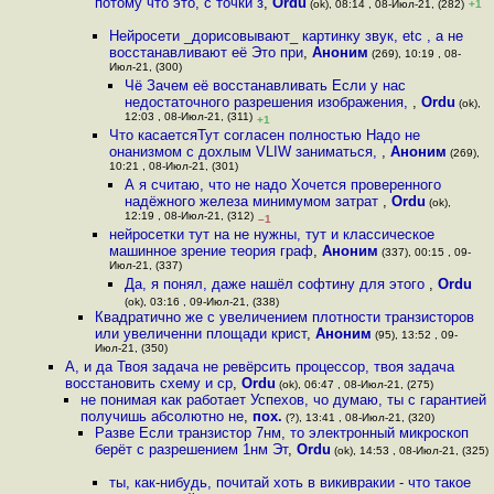
потому что это, с точки з
,
Ordu
(ok), 08:14 , 08-Июл-21, (282)
+1
Нейросети _дорисовывают_ картинку звук, etc , а не
восстанавливают её Это при
,
Аноним
(269), 10:19 , 08-
Июл-21, (300)
Чё Зачем её восстанавливать Если у нас
недостаточного разрешения изображения,
,
Ordu
(ok),
12:03 , 08-Июл-21, (311)
+1
Что касаетсяТут согласен полностью Надо не
онанизмом с дохлым VLIW заниматься,
,
Аноним
(269),
10:21 , 08-Июл-21, (301)
А я считаю, что не надо Хочется проверенного
надёжного железа минимумом затрат
,
Ordu
(ok),
12:19 , 08-Июл-21, (312)
–1
нейросетки тут на не нужны, тут и классическое
машинное зрение теория граф
,
Аноним
(337), 00:15 , 09-
Июл-21, (337)
Да, я понял, даже нашёл софтину для этого
,
Ordu
(ok), 03:16 , 09-Июл-21, (338)
Квадратично же с увеличением плотности транзисторов
или увеличенни площади крист
,
Аноним
(95), 13:52 , 09-
Июл-21, (350)
А, и да Твоя задача не ревёрсить процессор, твоя задача
восстановить схему и ср
,
Ordu
(ok), 06:47 , 08-Июл-21, (275)
не понимая как работает Успехов, чо думаю, ты с гарантией
получишь абсолютно не
,
пох.
(?), 13:41 , 08-Июл-21, (320)
Разве Если транзистор 7нм, то электронный микроскоп
берёт с разрешением 1нм Эт
,
Ordu
(ok), 14:53 , 08-Июл-21, (325)
ты, как-нибудь, почитай хоть в викивракии - что такое