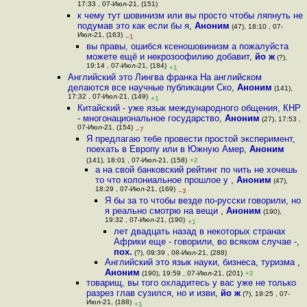
17:33 , 07-Июл-21, (151)
к чему тут шовинизм или вы просто чтобы ляпнуть не
подумав это как если бы я
,
Аноним
(47), 18:10 , 07-
Июл-21, (163)
–1
вы правы, ошибся ксеношовинизм а пожалуйста
можете ещё и некрозоофилию добавит
,
йо ж
(?),
19:14 , 07-Июл-21, (184)
+1
Английский это Лингва франка На английском
делаются все научные публикации Ско
,
Аноним
(141),
17:32 , 07-Июл-21, (149)
+1
Китайский - уже язык международного общения, КНР
- многонациональное государство
,
Аноним
(27), 17:53 ,
07-Июл-21, (154)
–7
Я предлагаю тебе провести простой эксперимент,
поехать в Европу или в Южную Амер
,
Аноним
(141), 18:01 , 07-Июл-21, (158)
+2
а на свой банковский рейтинг по чить не хочешь
то что колониальное прошлое у
,
Аноним
(47),
18:29 , 07-Июл-21, (169)
–3
Я бы за то чтобы везде по-русски говорили, но
я реально смотрю на вещи
,
Аноним
(190),
19:32 , 07-Июл-21, (190)
+1
лет двадцать назад в некоторых странах
Африки еще - говорили, во всяком случае -
,
пох.
(?), 09:39 , 08-Июл-21, (288)
Английский это язык науки, бизнеса, туризма
,
Аноним
(190), 19:59 , 07-Июл-21, (201)
+2
товарищ, вы того охладитесь у вас уже не только
разрез глав сузился, но и изви
,
йо ж
(?), 19:25 , 07-
Июл-21, (188)
+1