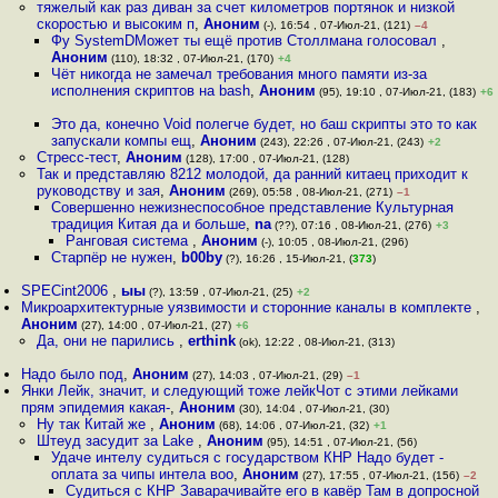
тяжелый как раз диван за счет километров портянок и низкой
скоростью и высоким п
,
Аноним
(-), 16:54 , 07-Июл-21, (121)
–4
Фу SystemDМожет ты ещё против Столлмана голосовал
,
Аноним
(110), 18:32 , 07-Июл-21, (170)
+4
Чёт никогда не замечал требования много памяти из-за
исполнения скриптов на bash
,
Аноним
(95), 19:10 , 07-Июл-21, (183)
+6
Это да, конечно Void полегче будет, но баш скрипты это то как
запускали компы ещ
,
Аноним
(243), 22:26 , 07-Июл-21, (243)
+2
Стресс-тест
,
Аноним
(128), 17:00 , 07-Июл-21, (128)
Так и представляю 8212 молодой, да ранний китаец приходит к
руководству и зая
,
Аноним
(269), 05:58 , 08-Июл-21, (271)
–1
Совершенно нежизнеспособное представление Культурная
традиция Китая да и больше
,
na
(??), 07:16 , 08-Июл-21, (276)
+3
Ранговая система
,
Аноним
(-), 10:05 , 08-Июл-21, (296)
Старпёр не нужен
,
b00by
(?), 16:26 , 15-Июл-21, (
373
)
SPECint2006
,
ыы
(?), 13:59 , 07-Июл-21, (25)
+2
Микроархитектурные уязвимости и сторонние каналы в комплекте
,
Аноним
(27), 14:00 , 07-Июл-21, (27)
+6
Да, они не парились
,
erthink
(ok), 12:22 , 08-Июл-21, (313)
Надо было под
,
Аноним
(27), 14:03 , 07-Июл-21, (29)
–1
Янки Лейк, значит, и следующий тоже лейкЧот с этими лейками
прям эпидемия какая-
,
Аноним
(30), 14:04 , 07-Июл-21, (30)
Ну так Китай же
,
Аноним
(68), 14:06 , 07-Июл-21, (32)
+1
Штеуд засудит за Lake
,
Аноним
(95), 14:51 , 07-Июл-21, (56)
Удаче интелу судиться с государством КНР Надо будет -
оплата за чипы интела воо
,
Аноним
(27), 17:55 , 07-Июл-21, (156)
–2
Судиться с КНР Заварачивайте его в кавёр Там в допросной