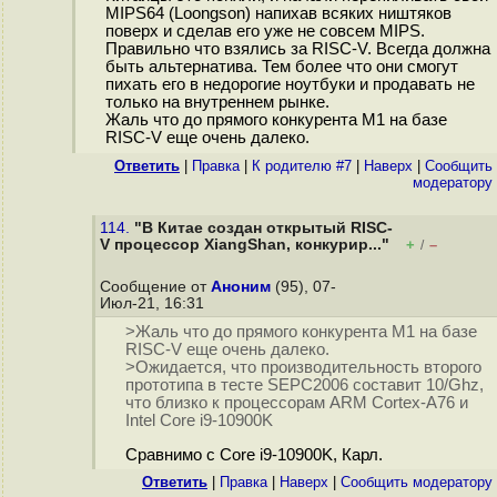
MIPS64 (Loongson) напихав всяких ништяков
поверх и сделав его уже не совсем MIPS.
Правильно что взялись за RISC-V. Всегда должна
быть альтернатива. Тем более что они смогут
пихать его в недорогие ноутбуки и продавать не
только на внутреннем рынке.
Жаль что до прямого конкурента M1 на базе
RISC-V еще очень далеко.
Ответить
|
Правка
|
К родителю #7
|
Наверх
|
Cообщить
модератору
114.
"В Китае создан открытый RISC-
V процессор XiangShan, конкурир..."
+
–
/
Сообщение от
Аноним
(95), 07-
Июл-21, 16:31
>Жаль что до прямого конкурента M1 на базе
RISC-V еще очень далеко.
>Ожидается, что производительность второго
прототипа в тесте SEPC2006 составит 10/Ghz,
что близко к процессорам ARM Cortex-A76 и
Intel Core i9-10900K
Сравнимо с Core i9-10900K, Карл.
Ответить
|
Правка
|
Наверх
|
Cообщить модератору