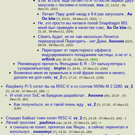
а он, кстати, еще летает-то А то после первых двух
запусков с песнями и пляскам
,
пох.
(?), 14:02 , 08-
Июл-21, (321)
Летает Пару дней назад в 9-й раз запускали
,
Ан
Он Ым
(?), 20:41 , 08-Июл-21, (332)
+1
Не, это просто вы читаете попой Snapdragon 801
мной был приведён в качестве совс
,
Ан Он Ым
(?),
21:18 , 08-Июл-21, (334)
Сбоить будет, но их там несколько Лечится
перезагрузкой Перегореть - нет Даже
,
Аноним
(337),
08:29 , 09-Июл-21, (342)
Перегорает от тиристорного эффекта
индуцированного попаданием частицы, а не от э
,
erthink
(ok), 00:19 , 11-Июл-21, (
369
)
Рекомендую прочесть Фельдман Б Я -- От калькулятора к
суперкомпьютеру
,
tmplsr
(?), 19:41 , 07-Июл-21, (194)
Возможно меня не правильно в этой фразе поняли и ничего,
делали же для себя
,
vz_2
(?), 17:15 , 07-Июл-21, (139)
Raspberry Pi 5 хотел бы на RISC-V и со слотом NVMe M 2 2280
,
vz_2
(?), 14:16 , 07-Июл-21, (38)
+1
И чтоб этот SoC не Бредком разработал
,
Аноним
(95), 15:37 , 07-
Июл-21, (82)
Как получиться, но я такой очень жду
,
vz_2
(?), 17:20 , 07-Июл-21,
(140)
Слышал Байкал тоже хочет RISC-V
,
vz_2
(?), 14:19 , 07-Июл-21, (40)
–2
Лёгкий троллинг
,
pavlinux
(ok), 14:24 , 07-Июл-21, (42)
+8
я сначала не понял, прочитал как Янцзы , а сейчас перечитал и
взлольнул
,
онанимус
(?), 14:31 , 07-Июл-21, (46)