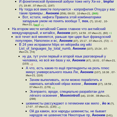
И фонетической буквенной азбуки тоже нету Хе-хе
,
tmplsr
(?), 19:46 , 07-Июл-21, (197)
Ну тогда всё вместе получается - копрофилия Откуда у вас
такие примеры
,
Аноним
(359), 09:03 , 10-Июл-21, (
360
)
Вот, кстати, нифига Правила этой комбинаторики
западным умом не понять вообще Т
,
пох.
(?), 10:42 , 10-
Июл-21, (
)
362
+1
На втором месте китайский Самое главное что английский
международный, и китайск
,
Аноним
(107), 14:59 , 07-Июл-21, (60)
+1
всё течет всё меняется, раньше при царе был французский
популярен, Наполеон и вс
,
Аноним
(47), 15:17 , 07-Июл-21, (72)
–1
В 24 уже исправили https en wikipedia org wiki
List_of_languages_by_total_numb
,
Аноним
(107), 15:24 , 07-
Июл-21, (74)
ну да, тут учли первый и второй язык разговорный у
человека, но всё же база у ки
,
Аноним
(47), 16:01 , 07-Июл-21,
(103)
–2
А что, есть какие-то ещё претенденты на роль плюс
минус универсального языка Лю
,
Аноним
(107), 16:36 , 07-
Июл-21, (116)
Зачем выпиливать, если можно поработить и
навязать китайский образ жизни
,
Аноним
(27), 18:59 ,
07-Июл-21, (179)
+1
Эсепранто, вроде, специально разработан для
лёгкого освоения
,
Moomintroll
(ok), 10:06 , 08-Июл-21,
(298)
шовинисты рассуждают о гегемонии как мило
,
йо ж
(?),
17:07 , 07-Июл-21, (135)
+2
Ой да камон, все народы шовенисты, не бывает
народов не шовенистов Некоторые пр
,
Аноним
(141),