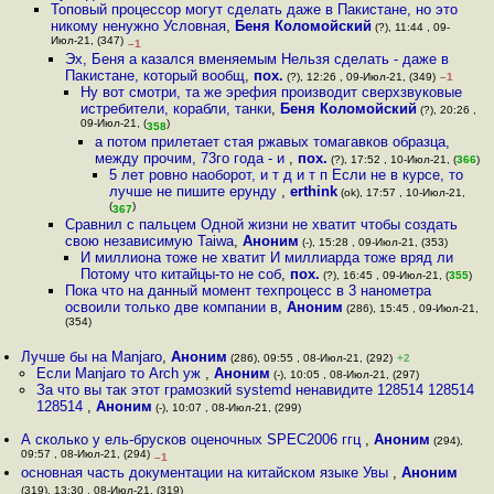
Топовый процессор могут сделать даже в Пакистане, но это
никому ненужно Условная
,
Беня Коломойский
(?), 11:44 , 09-
Июл-21, (347)
–1
Эх, Беня а казался вменяемым Нельзя сделать - даже в
Пакистане, который вообщ
,
пох.
(?), 12:26 , 09-Июл-21, (349)
–1
Ну вот смотри, та же эрефия производит сверхзвуковые
истребители, корабли, танки
,
Беня Коломойский
(?), 20:26 ,
09-Июл-21, (
)
358
а потом прилетает стая ржавых томагавков образца,
между прочим, 73го года - и
,
пох.
(?), 17:52 , 10-Июл-21, (
366
)
5 лет ровно наоборот, и т д и т п Если не в курсе, то
лучше не пишите ерунду
,
erthink
(ok), 17:57 , 10-Июл-21,
(
)
367
Сравнил с пальцем Одной жизни не хватит чтобы создать
свою независимую Taiwa
,
Аноним
(-), 15:28 , 09-Июл-21, (353)
И миллиона тоже не хватит И миллиарда тоже вряд ли
Потому что китайцы-то не соб
,
пох.
(?), 16:45 , 09-Июл-21, (
355
)
Пока что на данный момент техпроцесс в 3 нанометра
освоили только две компании в
,
Аноним
(286), 15:45 , 09-Июл-21,
(354)
Лучше бы на Manjaro
,
Аноним
(286), 09:55 , 08-Июл-21, (292)
+2
Если Manjaro то Arch уж
,
Аноним
(-), 10:05 , 08-Июл-21, (297)
За что вы так этот грамозкий systemd ненавидите 128514 128514
128514
,
Аноним
(-), 10:07 , 08-Июл-21, (299)
А сколько у ель-брусков оценочных SPEC2006 ггц
,
Аноним
(294),
09:57 , 08-Июл-21, (294)
–1
основная часть документации на китайском языке Увы
,
Аноним
(319), 13:30 , 08-Июл-21, (319)