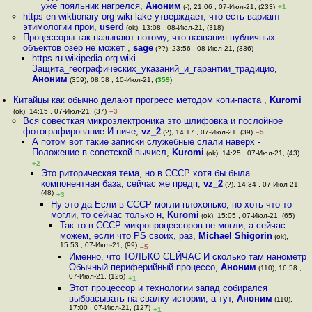
уже пояльник нагрелся
,
Аноним
(-), 21:06 , 07-Июл-21, (233)
+1
https en wiktionary org wiki lake утверждает, что есть вариант
этимологии прои
,
userd
(ok), 13:08 , 08-Июл-21, (318)
Процессоры так называют потому, что названия публичных
объектов озёр не может
,
sage
(??), 23:56 , 08-Июл-21, (336)
https ru wikipedia org wiki
Защита_географических_указаний_и_гарантии_традицио
,
Аноним
(359), 08:58 , 10-Июл-21, (
359
)
Китайцы как обычно делают прогресс методом копи-паста
,
Kuromi
(ok), 14:15 , 07-Июл-21, (37)
–3
Вся совесткая микроэлектроника это шлифовка и послойное
фотографирование И ниче
,
vz_2
(?), 14:17 , 07-Июл-21, (39)
–5
А потом вот такие записки служебные слали наверх -
Положение в советской вычисл
,
Kuromi
(ok), 14:25 , 07-Июл-21, (43)
+2
Это риторическая тема, но в СССР хотя бы была
компонентная база, сейчас же предп
,
vz_2
(?), 14:34 , 07-Июл-21,
(48)
+3
Ну это да Если в СССР могли плохонько, но хоть что-то
могли, то сейчас только н
,
Kuromi
(ok), 15:05 , 07-Июл-21, (65)
Так-то в СССР микропроцессоров не могли, а сейчас
можем, если что PS своих, раз
,
Michael Shigorin
(ok),
15:53 , 07-Июл-21, (99)
–5
Именно, что ТОЛЬКО СЕЙЧАС И сколько там нанометр
Обычный периферийный процессо
,
Аноним
(110), 16:58 ,
07-Июл-21, (126)
+1
Этот процессор и технологии запад собирался
выбрасывать на свалку истории, а тут
,
Аноним
(110),
17:00 , 07-Июл-21, (127)
+1