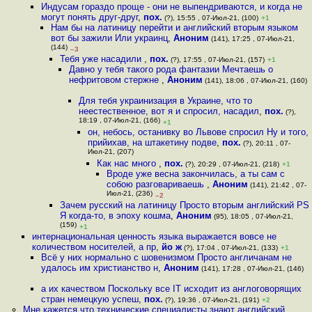
Индусам гораздо проще - они не выпендриваются, и когда не
могут понять друг-друг
,
пох.
(?), 15:55 , 07-Июл-21, (100)
+1
Нам бы на латиницу перейти и английский вторым языком
вот бы зажили Или украинц
,
Аноним
(141), 17:25 , 07-Июл-21,
(144)
–3
Тебя уже насадили
,
пох.
(?), 17:55 , 07-Июл-21, (157)
+1
Давно у тебя такого рода фантазии Мечтаешь о
нефритовом стержне
,
Аноним
(141), 18:06 , 07-Июл-21, (160)
Для тебя украинизация в Украине, что то
неестественное, вот я и спросил, насадил
,
пох.
(?),
18:19 , 07-Июл-21, (166)
+1
он, небось, останивку во Львове спросил Ну и того,
прийихав, на штакетину подве
,
пох.
(?), 20:11 , 07-
Июл-21, (207)
Как нас много
,
пох.
(?), 20:29 , 07-Июл-21, (218)
+1
Вроде уже весна закончилась, а ты сам с
собою разговариваешь
,
Аноним
(141), 21:42 , 07-
Июл-21, (236)
–2
Зачем русский на латиницу Просто вторым английский PS
Я когда-то, в эпоху кошма
,
Аноним
(95), 18:05 , 07-Июл-21,
(159)
+1
интернациональная ценность языка выражается вовсе не
количеством носителей, а пр
,
йо ж
(?), 17:04 , 07-Июл-21, (133)
+1
Всё у них нормально с шовенизмом Просто англичанам не
удалось им христианство н
,
Аноним
(141), 17:28 , 07-Июл-21, (146)
а их качеством Поскольку все IT исходит из англоговорящих
стран немецкую успеш
,
пох.
(?), 19:36 , 07-Июл-21, (191)
+2
Мне кажется что технические специалисты знают английский,