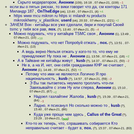
Скрыто модератором
,
Аноним
(109), 16:18 , 07-Июл-21, (109)
–1
если вы о пятых рисках, то вики говорит что да, см конторы 171
Миландр 187
,
OnTheEdge
(ok), 13:40 , 07-Июл-21, (4)
+4
https www mcu mikron ru https ic milandr ru products
mikroskhemy_v_plastikov
,
userd
(ok), 20:33 , 07-Июл-21, (221)
+2
ЗАЧЕМ Вон - китайцы все уже сделали, бери и покупай Своей
tsmc у тебя все рав
,
пох.
(?), 13:40 , 07-Июл-21, (5)
–4
Можно подумать, что у китайцев TSMC своя
,
Аноним
(1), 13:49 ,
07-Июл-21, (10)
+10
Можно подумать, что нет Попробуй отжать
,
пох.
(?), 13:51 , 07-
Июл-21, (13)
А ведь верно Нельзя отжать у кого-то то, что ему не
принадлежит Ну пока не
,
Аноним
(1), 13:56 , 07-Июл-21, (18)
+2
А в Тайване не китайцы живут
,
kusb
(?), 14:37 , 07-Июл-21, (50)
–2
Не в, а на И, нет, они себя гражданами КНР не считают
,
Аноним
(1), 14:46 , 07-Июл-21, (52)
+3
Потому что ими не являются Логично Я про
национальность
,
kusb
(?), 14:57 , 07-Июл-21, (59)
–2
Э Вы так пытаетесь неумело троллить что-ли
Завязывайте с этим Ну или сперва
,
Аноним
(1), 15:10 ,
07-Июл-21, (67)
+2
Надоел газлайтинг Жалоба
,
kusb
(?), 15:39 , 07-Июл-21,
(84)
–3
Ладно, я психанул Но сколько можно то
,
kusb
(?),
15:40 , 07-Июл-21, (86)
Куда уже проще чем здесь
,
Callus of the Great
(?),
23:29 , 10-Июл-21, (
)
368
Кто-то их теперь, что, спрашивать собирается Кто
неправильно считает - будет в
,
пох.
(?), 15:37 , 07-Июл-21, (83)