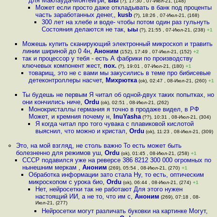
для Маклауда-Монтеигри
,
ыы
(?), 17:30 , 07-Июл-21, (148)
Может если просто даже откладывать в банк под проценты
часть заработанных денег,
,
kusb
(?), 18:26 , 07-Июл-21, (168)
300 лет на хлебе и воде- чтобы потом один раз гульнуть
Состояния делаются не так
,
ыы
(?), 21:55 , 07-Июл-21, (238)
+1
Можешь купить сканирующий электронный микроскоп и травить
линии шириной до 0 4н
,
Аноним
(152), 17:49 , 07-Июл-21, (152)
+2
так и процессор у тебя - есть А фабрики по производству
ключевых компонент жест
,
пох.
(?), 19:01 , 07-Июл-21, (180)
+1
товарищ, это не с вами мы закусились в теме про бибисевые
детеконтроллеры насчет
,
Михрютка
(ok), 02:47 , 08-Июл-21, (260)
+1
Ты будешь не первым Я читал об одной-двух таких попытках, но
они кончились ниче
,
Ordu
(ok), 02:51 , 08-Июл-21, (262)
Монокристаллы германия я точно в продаже видел, в РФ
Может, и кремния почему н
,
InuYasha
(??), 10:31 , 08-Июл-21, (304)
Я когда читал про того чувака с плавиковой кислотой
выяснил, что можно и кристал
,
Ordu
(ok), 11:23 , 08-Июл-21, (309)
Это, на мой взгляд, не столь важно То есть может быть
болезненно для режимов уш
,
Ordu
(ok), 01:45 , 08-Июл-21, (258)
+1
СССР подавился уже на реверсе 386 8212 300 000 огромных по
нынешним меркам
,
Аноним
(269), 05:54 , 08-Июл-21, (270)
+1
Обработка информации зато стала Ну, то есть, оптическим
микроскопом с урока био
,
Ordu
(ok), 06:44 , 08-Июл-21, (274)
+1
Нет, нейросетки так не работают Для этого нужен
настоящий ИИ, а не то, что им с
,
Аноним
(269), 07:18 , 08-
Июл-21, (277)
Нейросетки могут различать буковки на картинке Могут,