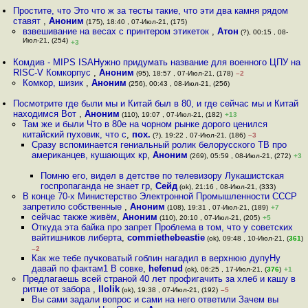
Простите, что Это что ж за тесты такие, что эти два камня рядом
ставят
,
Аноним
(175), 18:40 , 07-Июл-21, (175)
взвешивание на весах с принтером этикеток
,
Атон
(?), 00:15 , 08-
Июл-21, (254)
+3
Комдив - MIPS ISAНужно придумать название для военного ЦПУ на
RISC-V Комкорпус
,
Аноним
(95), 18:57 , 07-Июл-21, (178)
–2
Комкор, шизик
,
Аноним
(256), 00:43 , 08-Июл-21, (256)
Посмотрите где были мы и Китай был в 80, и где сейчас мы и Китай
находимся Вот
,
Аноним
(110), 19:07 , 07-Июл-21, (182)
+13
Там же и были Что в 80е на чорном рынке дорого ценился
китайский пуховик, что с
,
пох.
(?), 19:22 , 07-Июл-21, (186)
–3
Сразу вспоминается гениальный ролик белорусского ТВ про
американцев, кушающих кр
,
Аноним
(269), 05:59 , 08-Июл-21, (272)
+3
Помню его, видел в детстве по телевизору Лукашистская
госпропаганда не знает гр
,
Сейд
(ok), 21:16 , 08-Июл-21, (333)
В конце 70-х Министерство Электронной Промышленности СССР
запретило собственные
,
Аноним
(108), 19:31 , 07-Июл-21, (189)
+7
сейчас также живём
,
Аноним
(110), 20:10 , 07-Июл-21, (205)
+5
Откуда эта байка про запрет Проблема в том, что у советских
вайтишников либерта
,
commiethebeastie
(ok), 09:48 , 10-Июл-21, (
361
)
–2
Как же тебе пучковатый гоблин нагадил в верхнюю дупуНу
давай по фактам1 В совке
,
hefenud
(ok), 06:25 , 17-Июл-21, (
376
)
+1
Предлагаешь всей страной 40 лет профигачить за хлеб и кашу в
ритме от забора
,
llolik
(ok), 19:38 , 07-Июл-21, (192)
–5
Вы сами задали вопрос и сами на него ответили Зачем вы