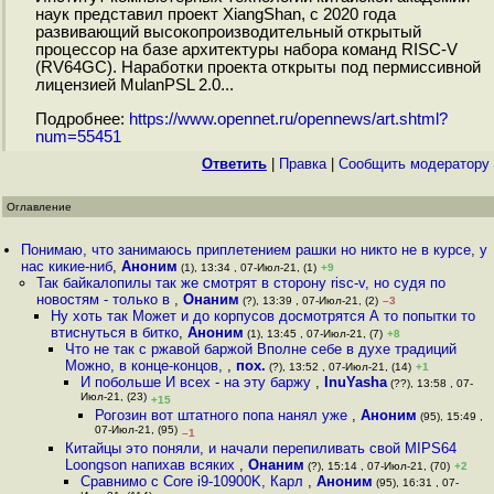
наук представил проект XiangShan, с 2020 года
развивающий высокопроизводительный открытый
процессор на базе архитектуры набора команд RISC-V
(RV64GC). Наработки проекта открыты под пермиссивной
лицензией MulanPSL 2.0...
Подробнее:
https://www.opennet.ru/opennews/art.shtml?
num=55451
Ответить
|
Правка
|
Cообщить модератору
Оглавление
Понимаю, что занимаюсь приплетением рашки но никто не в курсе, у
нас кикие-ниб
,
Аноним
(1), 13:34 , 07-Июл-21, (1)
+9
Так байкалопилы так же смотрят в сторону risc-v, но судя по
новостям - только в
,
Онаним
(?), 13:39 , 07-Июл-21, (2)
–3
Ну хоть так Может и до корпусов досмотрятся А то попытки то
втиснуться в битко
,
Аноним
(1), 13:45 , 07-Июл-21, (7)
+8
Что не так с ржавой баржой Вполне себе в духе традиций
Можно, в конце-концов,
,
пох.
(?), 13:52 , 07-Июл-21, (14)
+1
И побольше И всех - на эту баржу
,
InuYasha
(??), 13:58 , 07-
Июл-21, (23)
+15
Рогозин вот штатного попа нанял уже
,
Аноним
(95), 15:49 ,
07-Июл-21, (95)
–1
Китайцы это поняли, и начали перепиливать свой MIPS64
Loongson напихав всяких
,
Онаним
(?), 15:14 , 07-Июл-21, (70)
+2
Сравнимо с Core i9-10900K, Карл
,
Аноним
(95), 16:31 , 07-