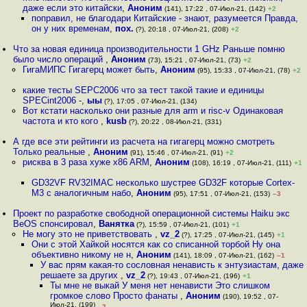
даже если это китайски
,
Аноним
(141), 17:22 , 07-Июл-21, (142)
+2
поправил, не благодари Китайские - знают, разумеется Правда,
он у них временам
,
пох.
(?), 20:18 , 07-Июл-21, (208)
+2
Что за новая единица производительности 1 GHz Раньше помню
было число операций
,
Аноним
(73), 15:21 , 07-Июл-21, (73)
+2
ГигаМИПС Гигагерц может быть
,
Аноним
(95), 15:33 , 07-Июл-21, (78)
+2
какие тесты SEPC2006 что за тест такой такие и единицы
SPECint2006 -
,
ыы
(?), 17:05 , 07-Июл-21, (134)
Вот кстати насколько они разные для arm и risc-v Одинаковая
частота и кто кого
,
kusb
(?), 20:22 , 08-Июл-21, (331)
А где все эти рейтинги из расчета на гигагерц можно смотреть
Только реальные
,
Аноним
(91), 15:46 , 07-Июл-21, (91)
+2
рисква в 3 раза хуже x86 ARM
,
Аноним
(108), 16:19 , 07-Июл-21, (111)
+1
GD32VF RV32IMAC несколько шустрее GD32F которые Cortex-
M3 с аналогичным набо
,
Аноним
(95), 17:51 , 07-Июл-21, (153)
–3
Проект по разработке свободной операционной системы Haiku экс
BeOS спонсировал
,
Ванятка
(?), 15:59 , 07-Июл-21, (101)
+1
Не могу это не приветствовать
,
vz_2
(?), 17:25 , 07-Июл-21, (145)
+1
Они с этой Хайкой носятся как со списанной торбой Ну она
объективно никому не н
,
Аноним
(141), 18:09 , 07-Июл-21, (162)
–1
У вас прям какая-то сословная ненависть к энтузиастам, даже
решаете за других
,
vz_2
(?), 19:43 , 07-Июл-21, (196)
+1
Ты мне не выкай У меня нет ненависти Это слишком
громкое слово Просто фанаты
,
Аноним
(190), 19:52 , 07-
Июл-21, (199)
–2