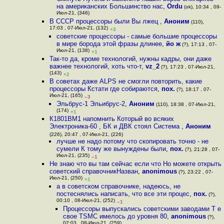
на американских Большинство нас
,
Ordu
(ok), 10:34 , 09-
Июл-21, (346)
В СССР процессоры были Вы лжец
,
Аноним
(110),
17:03 , 07-Июл-21, (132)
+3
советские процессоры - самые большие процессоры
в мире борода этой фразы длинее
,
йо ж
(?), 17:13 , 07-
Июл-21, (138)
+1
Так-то да, кроме технологий, нужны кадры, они даже
важнее технологий, хоть что-т
,
vz_2
(?), 17:23 , 07-Июл-21,
(143)
+2
В советах даже ALPS не смогли повторить, какие
процессоры Кстати где собираются
,
пох.
(?), 18:17 , 07-
Июл-21, (165)
–3
Эльбрус-1 Эльибрус-2
,
Аноним
(110), 18:38 , 07-Июл-21,
(174)
+1
К1801ВМ1 напомнить Который во всяких
Электроника-60 , БК и ДВК стоял Система
,
Аноним
(226), 20:47 , 07-Июл-21, (226)
лучше не надо потому что скопировать точно - не
сумели К тому же вынуждены были
,
пох.
(?), 21:28 , 07-
Июл-21, (235)
–1
Не знаю что вы там сейчас если что Но можете открыть
советский справочникНазван
,
anonimous
(?), 23:22 , 07-
Июл-21, (250)
+1
а в советском справочнике, надеюсь, не
постеснялись написать, что все эти процес
,
пох.
(?),
00:10 , 08-Июл-21, (252)
–1
Процессоры выпускались советскими заводами Т е
свое TSMC имелось до уровня 80
,
anonimous
(?),
02:03 , 08-Июл-21, (259)