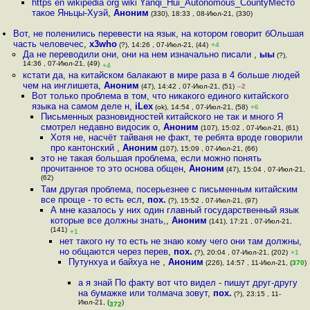
https en wikipedia org wiki Yanqi_Hui_Autonomous_CountyМесто
такое Яньцы-Хуэй
,
Аноним
(330), 18:33 , 08-Июл-21, (330)
Вот, не поленились перевести на язык, на котором говорит бОльшая
часть человечес
,
x3who
(?), 14:26 , 07-Июл-21, (44)
+4
Да не переводили они, они на нем изначально писали
,
ыы
(?),
14:36 , 07-Июл-21, (49)
+4
кстати да, на китайском балакают в мире раза в 4 больше людей
чем на инглишета
,
Аноним
(47), 14:42 , 07-Июл-21, (51)
–2
Вот только проблема в том, что никакого единого китайского
языка на самом деле н
,
iLex
(ok), 14:54 , 07-Июл-21, (58)
+6
Письменных разновидностей китайского не так и много Я
смотрел недавно видосик о
,
Аноним
(107), 15:02 , 07-Июл-21, (61)
Хотя не, насчёт тайваня не факт, те ребята вроде говорили
про кантонский
,
Аноним
(107), 15:09 , 07-Июл-21, (66)
это не такая большая проблема, если можно понять
прочитанное то это основа общен
,
Аноним
(47), 15:04 , 07-Июл-21,
(62)
Там другая проблема, посерьезнее с письменным китайским
все проще - то есть есл
,
пох.
(?), 15:52 , 07-Июл-21, (97)
А мне казалось у них один главный государственный язык
которые все должны знать,
,
Аноним
(141), 17:21 , 07-Июл-21,
(141)
+1
нет такого ну то есть не знаю кому чего они там должны,
но общаются через перев
,
пох.
(?), 20:04 , 07-Июл-21, (202)
+1
Путунхуа и байхуа не
,
Аноним
(226), 14:57 , 11-Июл-21, (
370
)
а я знай По факту вот что видел - пишут друг-другу
на бумажке или толмача зовут
,
пох.
(?), 23:15 , 11-
Июл-21, (
)
372