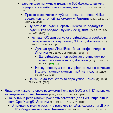
зато им две ненужные платы по 650 баксофф штучка
подарили а у тебя опять кончил
,
пох.
(?), 20:23 , 07-Июл-21,
(211)
Просто разработчики буйные, лезут со своей Haiku
везде, кричат о ней на каждом у
,
Аноним
(141), 22:23 , 07-
Июл-21, (242)
–1
Ну вот, а не будешь орать - ничего не подадут И
будешь как ресдох - лучшей ос д
,
пох.
(?), 22:47 , 07-
Июл-21, (248)
+1
лучшая ОС для запуска в virtualbox, и вообще в
гипервизорах - жмулинукс, 30 лет
,
Аноним
(307),
10:52 , 08-Июл-21, (307)
Лучшая для VirtualBox - МракософтШиндошс
,
Аноним
(95), 11:02 , 08-Июл-21, (308)
–1
Да, virtualbox в ней работает лучше чем во
всяких кocтылинупcax
,
Аноним
(226), 15:04 , 11-
Июл-21, (
)
371
+1
Не, ну неправда же - в vsphere отлично работает
И даже - смотри-смотри - нэйтив
,
пох.
(?), 11:30 ,
08-Июл-21, (310)
На ЛОРе да тут Всего-то пара углов
,
анон
(?), 10:39 ,
08-Июл-21, (305)
Лицензию какую-то свою выдумали Пока нет SOC-а с ГПУ на риске,
не видать нам сма
,
Аноним
(141), 18:13 , 07-Июл-21, (164)
Так у них в репозитории уже есть заготовка для GPU https github
com OpenXiangS
,
Аноним
(95), 19:07 , 07-Июл-21, (181)
В принципе можно рассчитывать что китайцы сделают и ЦПУ и
ГПУ и будут независимы
,
Аноним
(190), 19:55 , 07-Июл-21, (200)
–1