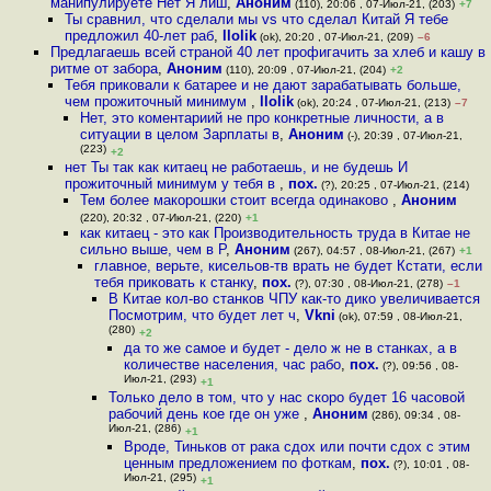
манипулируете Нет Я лиш
,
Аноним
(110), 20:06 , 07-Июл-21, (203)
+7
Ты сравнил, что сделали мы vs что сделал Китай Я тебе
предложил 40-лет раб
,
llolik
(ok), 20:20 , 07-Июл-21, (209)
–6
Предлагаешь всей страной 40 лет профигачить за хлеб и кашу в
ритме от забора
,
Аноним
(110), 20:09 , 07-Июл-21, (204)
+2
Тебя приковали к батарее и не дают зарабатывать больше,
чем прожиточный минимум
,
llolik
(ok), 20:24 , 07-Июл-21, (213)
–7
Нет, это коментариий не про конкретные личности, а в
ситуации в целом Зарплаты в
,
Аноним
(-), 20:39 , 07-Июл-21,
(223)
+2
нет Ты так как китаец не работаешь, и не будешь И
прожиточный минимум у тебя в
,
пох.
(?), 20:25 , 07-Июл-21, (214)
Тем более макорошки стоит всегда одинаково
,
Аноним
(220), 20:32 , 07-Июл-21, (220)
+1
как китаец - это как Производительность труда в Китае не
сильно выше, чем в Р
,
Аноним
(267), 04:57 , 08-Июл-21, (267)
+1
главное, верьте, кисельов-тв врать не будет Кстати, если
тебя приковать к станку
,
пох.
(?), 07:30 , 08-Июл-21, (278)
–1
В Китае кол-во станков ЧПУ как-то дико увеличивается
Посмотрим, что будет лет ч
,
Vkni
(ok), 07:59 , 08-Июл-21,
(280)
+2
да то же самое и будет - дело ж не в станках, а в
количестве населения, час рабо
,
пох.
(?), 09:56 , 08-
Июл-21, (293)
+1
Только дело в том, что у нас скоро будет 16 часовой
рабочий день кое где он уже
,
Аноним
(286), 09:34 , 08-
Июл-21, (286)
+1
Вроде, Тиньков от рака сдох или почти сдох с этим
ценным предложением по фоткам
,
пох.
(?), 10:01 , 08-
Июл-21, (295)
+1