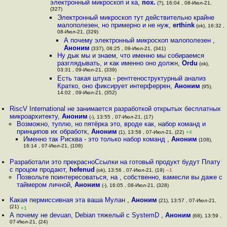
электронный микроскоп и ка
,
пох.
(?), 16:04 , 08-Июл-21,
(327)
Электронный микроскоп тут действительно крайне
малополезен, но примерно и не нуж
,
erthink
(ok), 16:32 ,
08-Июл-21, (329)
А почему электронный микроскоп малополезен
,
Аноним
(337), 08:25 , 09-Июл-21, (341)
Ну дык мы и знаем, что именно мы собираемся
разглядывать, и как именно оно должн
,
Ordu
(ok),
03:31 , 09-Июл-21, (339)
Есть такая штука - рентгеноструктурный анализ
Кратко, оно фиксирует интерферрен
,
Аноним
(95),
14:02 , 09-Июл-21, (352)
RiscV International не занимается разработкой открытых бесплатных
микроархитекту
,
Аноним
(-), 13:55 , 07-Июл-21, (17)
Возможно, туплю, но пятёрка это, вроде как, набор команд и
принципов их обработк
,
Аноним
(1), 13:58 , 07-Июл-21, (22)
+4
Именно так Рисква - это только набор команд
,
Аноним
(108),
16:14 , 07-Июл-21, (108)
Разработали это прекрасноСсылки на готовый продукт будут Плату
с процом продают
,
hefenud
(ok), 13:56 , 07-Июл-21, (19)
–1
Позвольте поинтересоваться, на , собственно, вамесли вы даже с
таймером личной
,
Аноним
(-), 16:05 , 08-Июл-21, (328)
Какая пермиссивная эта ваша Мулан
,
Аноним
(21), 13:57 , 07-Июл-21,
(21)
+1
А почему не devuan, Debian тяжелый с SystemD
,
Аноним
(68), 13:59 ,
07-Июл-21, (24)