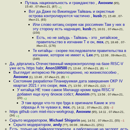
Путашь национальность и гражданство
,
Аноним
(95),
15:40 , 07-Июл-21, (87)
+1
Вот да Даже по Википедии Тайвань и окрестные
острова контролируются частично
,
kusb
(?), 15:48 , 07-
Июл-21, (93)
Или слово китаец скорее как россиянин Там у них в
эту сторону есть наднацио
,
kusb
(?), 16:01 , 07-Июл-21,
(104)
Есть, но не забудь - Тайвань - это _китайское_
правительство в изгнании Т е он
,
пох.
(?), 18:46 , 07-
Июл-21, (176)
Те китайцы - скорее последователи правительства в
изгнании, которое не имеет н
,
Lex
(??), 12:06 , 09-Июл-21,
(348)
Да, дёргались Отечественный микроконтроллер на базе RISC-V
уже есть https habr
,
Anon100500
(?), 13:44 , 07-Июл-21, (6)
+4
Выглядит интересно Не революционно, но жизнеспособно
,
Аноним
(1), 13:46 , 07-Июл-21, (8)
+1
Состояние разработки Планируемая дата завершения ОКР IV
квартал 2021 г это скоре
,
пох.
(?), 13:50 , 07-Июл-21, (12)
–2
У китайца НЕ тоже самое Миландр кроме ядра RISC-V
добавил еще кучу блоков собст
,
Anonim
(??), 13:56 , 07-Июл-21,
(20)
+2
Э там вроде что-то про fpga в оригинале Какие ж это
образцы А те чуваки в
,
пох.
(?), 14:11 , 07-Июл-21, (33)
–2
https github com miet-riscv-workgroup
,
Аноним
(95), 14:11 , 07-Июл-21,
(34)
+1
Скрыто модератором
,
Michael Shigorin
(ok), 14:51 , 07-Июл-21, (55)
–1
Скрыто модератором
,
andy
(??), 00:06 , 08-Июл-21, (251)
Есть, только не байкалостроители, а работающие на экспорт, есть