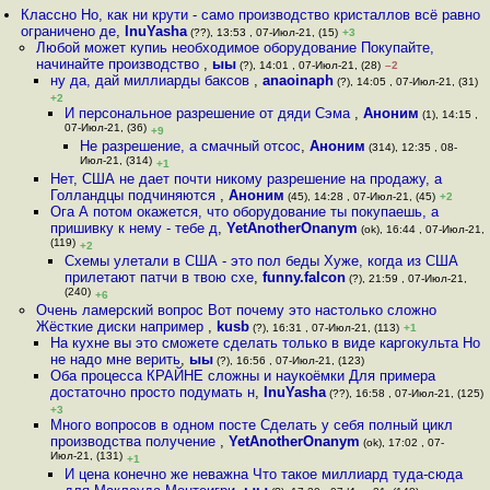
Классно Но, как ни крути - само производство кристаллов всё равно
ограничено де
,
InuYasha
(??), 13:53 , 07-Июл-21, (15)
+3
Любой может купиь необходимое оборудование Покупайте,
начинайте производство
,
ыы
(?), 14:01 , 07-Июл-21, (28)
–2
ну да, дай миллиарды баксов
,
anaoinaph
(?), 14:05 , 07-Июл-21, (31)
+2
И персональное разрешение от дяди Сэма
,
Аноним
(1), 14:15 ,
07-Июл-21, (36)
+9
Не разрешение, а смачный отсос
,
Аноним
(314), 12:35 , 08-
Июл-21, (314)
+1
Нет, США не дает почти никому разрешение на продажу, а
Голландцы подчиняются
,
Аноним
(45), 14:28 , 07-Июл-21, (45)
+2
Ога А потом окажется, что оборудование ты покупаешь, а
пришивку к нему - тебе д
,
YetAnotherOnanym
(ok), 16:44 , 07-Июл-21,
(119)
+2
Схемы улетали в США - это пол беды Хуже, когда из США
прилетают патчи в твою схе
,
funny.falcon
(?), 21:59 , 07-Июл-21,
(240)
+6
Очень ламерский вопрос Вот почему это настолько сложно
Жёсткие диски например
,
kusb
(?), 16:31 , 07-Июл-21, (113)
+1
На кухне вы это сможете сделать только в виде каргокульта Но
не надо мне верить
,
ыы
(?), 16:56 , 07-Июл-21, (123)
Оба процесса КРАЙНЕ сложны и наукоёмки Для примера
достаточно просто подумать н
,
InuYasha
(??), 16:58 , 07-Июл-21, (125)
+3
Много вопросов в одном посте Сделать у себя полный цикл
производства получение
,
YetAnotherOnanym
(ok), 17:02 , 07-
Июл-21, (131)
+1
И цена конечно же неважна Что такое миллиард туда-сюда