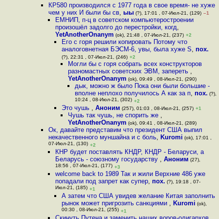
КР580 производился с 1977 года в свое время- не хуже
чем у них И были бы св
,
ыы
(?), 17:01 , 07-Июл-21, (129)
–1
ЕМНИП, п-ц в советском компьютеростроении
произошёл задолго до перестройки, когд
,
YetAnotherOnanym
(ok), 21:48 , 07-Июл-21, (237)
+2
Его с горя решили копировать Потому что
аналоговнетная БЭСМ-6, увы, была хуже S
,
пох.
(?), 22:31 , 07-Июл-21, (246)
+2
Могли бы с горя собрать всех конструкторов
разномастных советских ЭВМ, запереть
,
YetAnotherOnanym
(ok), 09:49 , 08-Июл-21, (290)
дык, можно ж было Пока они были большие -
вполне неплохо получилось А как за п
,
пох.
(?),
10:24 , 08-Июл-21, (302)
+2
Это чушь
,
Аноним
(257), 01:03 , 08-Июл-21, (257)
+1
Чушь так чушь, не спорить же
,
YetAnotherOnanym
(ok), 09:41 , 08-Июл-21, (289)
Ок, давайте представим что президент США выпил
некачественного муншайна и с боль
,
Kuromi
(ok), 17:01 ,
07-Июл-21, (130)
+2
КНР будет поставлять КНДР, КНДР - Беларуси, а
Беларусь - союзному государству
,
Аноним
(27),
18:56 , 07-Июл-21, (177)
+3
welcome back to 1989 Так и жили Верхние 486 уже
попадали под запрет как супер
,
пох.
(?), 19:18 , 07-
Июл-21, (185)
+1
А затем что США увидев желание Китая заполнить
рынок может пригрозить санкциями
,
Kuromi
(ok),
00:30 , 08-Июл-21, (255)
+1
Скинуть Путена и заменить наших воров-олигархов