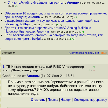
Учи китайский, в будущем пригодится
,
Аноним
(-), 14:04 , 08-Июл-21,
(322)
+5
Обеспечьте 10 процентов, и капитал согласен на всякое применение,
при 20 процент
,
Аноним
(-), 15:26 , 08-Июл-21, (326)
+3
s разработан украден у круглоглазых западных недолюдей, как
обычно g
,
b00by
(?), 16:28 , 15-Июл-21, (
374
)
Для тех, кто знаком с проблемами типаA2 Analog Malicious
Hardwarehttps ieeexp
,
Аноним
(375), 19:15 , 15-Июл-21, (
375
)
Если бесконечность сменить на семерку, то тогда посмотрите, как
ведет себя хром
,
burjui
(ok), 13:12 , 28-Июл-21, (
377
)
Сообщения
[
Сортировка по времени
|
RSS
]
1.
"В Китае создан открытый RISC-V процессор
+9
+
–
XiangShan, конкурир..."
/
Сообщение от
Аноним
(1), 07-Июл-21, 13:34
Понимаю, что занимаюсь "приплетением рашки" но никто
не в курсе, у нас кикие-нибудь байкалостроители на эту
тему дёргались? ИМХО, единственное перспективное
направление ведь.
Ответить
|
Правка
|
Наверх
|
Cообщить модератору