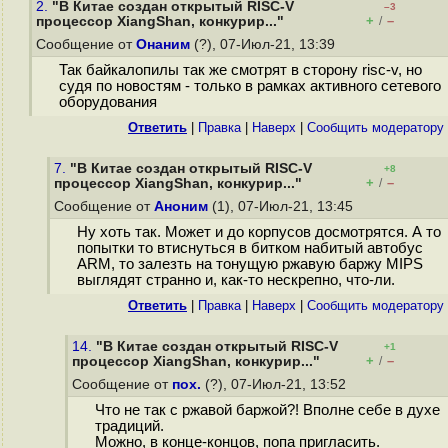
2.
"В Китае создан открытый RISC-V
–3
+
–
процессор XiangShan, конкурир..."
/
Сообщение от
Онаним
(?), 07-Июл-21, 13:39
Так байкалопилы так же смотрят в сторону risc-v, но
судя по новостям - только в рамках активного сетевого
оборудования
Ответить
|
Правка
|
Наверх
|
Cообщить модератору
7.
"В Китае создан открытый RISC-V
+8
+
–
процессор XiangShan, конкурир..."
/
Сообщение от
Аноним
(1), 07-Июл-21, 13:45
Ну хоть так. Может и до корпусов досмотрятся. А то
попытки то втиснуться в битком набитый автобус
ARM, то залезть на тонущую ржавую баржу MIPS
выглядят странно и, как-то нескрепно, что-ли.
Ответить
|
Правка
|
Наверх
|
Cообщить модератору
14.
"В Китае создан открытый RISC-V
+1
+
–
процессор XiangShan, конкурир..."
/
Сообщение от
пох.
(?), 07-Июл-21, 13:52
Что не так с ржавой баржой?! Вполне себе в духе
традиций.
Можно, в конце-концов, попа пригласить.