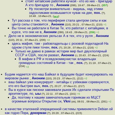
стоят китайские работяги кучкой - кто из них - бригадир
А кто бригадир то
,
Аноним
(286), 19:47 , 09-Июл-21, (
357
)
Ну посмотри внимательно - видишь, над этими
задохликами возвышается чувак на две
,
пох.
(?),
10:48 , 10-Июл-21, (
)
363
Тут рассказ о том, что периферия стала центром силы и как
центр силы становится
,
Аноним
(110), 20:21 , 07-Июл-21, (210)
+1
Вы точно не работали в Китае Те, кто работал с китайцами, в
курсе, что они не в
,
Аноним
(286), 19:43 , 09-Июл-21, (
356
)
+1
Дело не в экономических рельсах А в тех, кто у руля
,
Аноним
(110), 20:11 , 07-Июл-21, (206)
+4
здесь мафия, там - рабовладельцы с розовой подкладкой На
одном стуле пики точен
,
пох.
(?), 20:26 , 07-Июл-21, (216)
+2
Только не давно в рамках истории мир был двухполярный
СССР и США, после развал
,
Аноним
(-), 20:43 , 07-Июл-21, (224)
В мафии в РФ и псевдокоммунистах владельцах
громадных состояний в Китае - так
,
пох.
(?), 21:19 , 07-Июл-21,
(234)
+2
Будим надеется что наш Байкал в будущем будет конкурировать на
мировом рынке
,
Аноним
(110), 20:23 , 07-Июл-21, (212)
+2
ваш байкал уже конкурирует - китайцы с узбеками соревнуются,
кто его быстрее выч
,
пох.
(?), 20:27 , 07-Июл-21, (217)
Вы в курсе как писюки завоевали рынок Их сделали открытыми По
архитектуре, по
,
ыы
(?), 22:11 , 07-Июл-21, (241)
+6
Да, поэтому к нашим замечательным горнякам из МЦСТ
огромные вопросы Открытие си
,
Vkni
(ok), 08:01 , 08-Июл-21, (281)
+2
в качестве эталонной операционной системы применяется Debian ой
как годно Пора
,
докерман
(?), 20:26 , 07-Июл-21, (215)