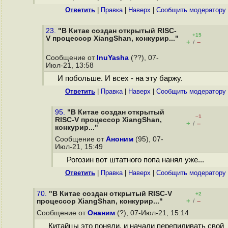
Ответить
|
Правка
|
Наверх
|
Cообщить модератору
23.
"В Китае создан открытый RISC-
+15
V процессор XiangShan, конкурир..."
+
–
/
Сообщение от
InuYasha
(??), 07-
Июл-21, 13:58
И побольше. И всех - на эту баржу.
Ответить
|
Правка
|
Наверх
|
Cообщить модератору
95.
"В Китае создан открытый
–1
RISC-V процессор XiangShan,
+
–
/
конкурир..."
Сообщение от
Аноним
(95), 07-
Июл-21, 15:49
Рогозин вот штатного попа нанял уже...
Ответить
|
Правка
|
Наверх
|
Cообщить модератору
70.
"В Китае создан открытый RISC-V
+2
+
–
процессор XiangShan, конкурир..."
/
Сообщение от
Онаним
(?), 07-Июл-21, 15:14
Китайцы это поняли, и начали перепиливать свой