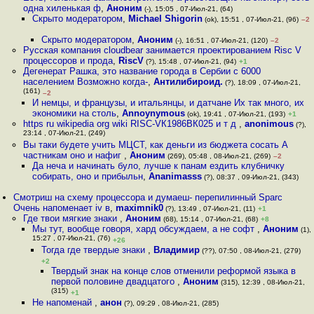
одна хиленькая ф
,
Аноним
(-), 15:05 , 07-Июл-21, (64)
Скрыто модератором
,
Michael Shigorin
(ok), 15:51 , 07-Июл-21, (96)
–2
Скрыто модератором
,
Аноним
(-), 16:51 , 07-Июл-21, (120)
–2
Русская компания cloudbear занимается проектированием Risc V
процессоров и прода
,
RiscV
(?), 15:48 , 07-Июл-21, (94)
+1
Дегенерат Рашка, это название города в Сербии с 6000
населением Возможно когда-
,
Антилибироид.
(?), 18:09 , 07-Июл-21,
(161)
–2
И немцы, и французы, и итальянцы, и датчане Их так много, их
экономики на столь
,
Annoynymous
(ok), 19:41 , 07-Июл-21, (193)
+1
https ru wikipedia org wiki RISC-VК1986ВК025 и т д
,
anonimous
(?),
23:14 , 07-Июл-21, (249)
Вы таки будете учить МЦСТ, как деньги из бюджета сосать А
частникам оно и нафиг
,
Аноним
(269), 05:48 , 08-Июл-21, (269)
–2
Да неча и начинать було, лучше к панам ездить клубничку
собирать, оно и прибыльн
,
Ananimasss
(?), 08:37 , 09-Июл-21, (343)
Смотриш на схему процессора и думаеш- перепилинный Sparc
Очень напоменает iv в
,
maximnik0
(?), 13:49 , 07-Июл-21, (11)
+1
Где твои мягкие знаки
,
Аноним
(68), 15:14 , 07-Июл-21, (68)
+8
Мы тут, вообще говоря, хард обсуждаем, а не софт
,
Аноним
(1),
15:27 , 07-Июл-21, (76)
+26
Тогда где твердые знаки
,
Владимир
(??), 07:50 , 08-Июл-21, (279)
+2
Твердый знак на конце слов отменили реформой языка в
первой половине двадцатого
,
Аноним
(315), 12:39 , 08-Июл-21,
(315)
+1
Не напоменай
,
анон
(?), 09:29 , 08-Июл-21, (285)