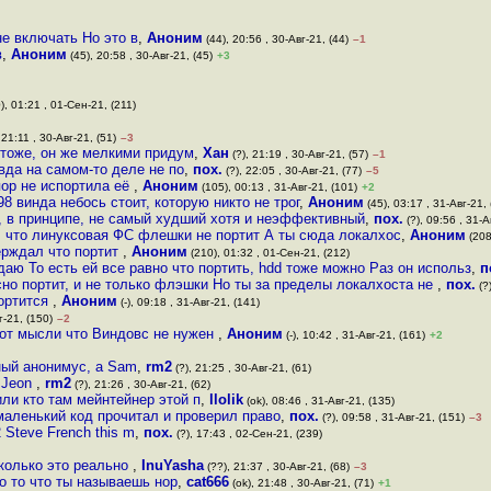
не включать Но это в
,
Аноним
(44), 20:56 , 30-Авг-21, (44)
–1
в
,
Аноним
(45), 20:58 , 30-Авг-21, (45)
+3
), 01:21 , 01-Сен-21, (211)
, 21:11 , 30-Авг-21, (51)
–3
тоже, он же мелкими придум
,
Хан
(?), 21:19 , 30-Авг-21, (57)
–1
авда на самом-то деле не по
,
пох.
(?), 22:05 , 30-Авг-21, (77)
–5
пор не испортила её
,
Аноним
(105), 00:13 , 31-Авг-21, (101)
+2
8 винда небось стоит, которую никто не трог
,
Аноним
(45), 03:17 , 31-Авг-21, 
, в принципе, не самый худший хотя и неэффективный
,
пох.
(?), 09:56 , 31-А
о, что линуксовая ФС флешки не портит А ты сюда локалхос
,
Аноним
(208
верждал что портит
,
Аноним
(210), 01:32 , 01-Сен-21, (212)
даю То есть ей все равно что портить, hdd тоже можно Раз он использ
,
п
сно портит, и не только флэшки Но ты за пределы локалхоста не
,
пох.
(?
портится
,
Аноним
(-), 09:18 , 31-Авг-21, (141)
г-21, (150)
–2
 от мысли что Виндовс не нужен
,
Аноним
(-), 10:42 , 31-Авг-21, (161)
+2
ный анонимус, а Sam
,
rm2
(?), 21:25 , 30-Авг-21, (61)
 Jeon
,
rm2
(?), 21:26 , 30-Авг-21, (62)
или кто там мейнтейнер этой п
,
llolik
(ok), 08:46 , 31-Авг-21, (135)
маленький код прочитал и проверил право
,
пох.
(?), 09:58 , 31-Авг-21, (151)
–3
 Steve French this m
,
пох.
(?), 17:43 , 02-Сен-21, (239)
сколько это реально
,
InuYasha
(??), 21:37 , 30-Авг-21, (68)
–3
о то что ты называешь нор
,
cat666
(ok), 21:48 , 30-Авг-21, (71)
+1