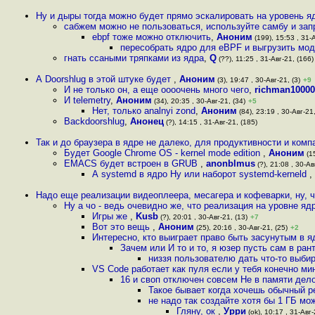
Ну и дыры тогда можно будет прямо эскалировать на уровень 
сабжем можно не пользоваться, используйте самбу и зап
ebpf тоже можно отключить
,
Аноним
(199), 15:53 , 31-А
пересобрать ядро для eBPF и выгрузить мод
гнать ссаными тряпками из ядра
,
Q
(??), 11:25 , 31-Авг-21, (166)
А Doorshlug в этой штуке будет
,
Аноним
(3), 19:47 , 30-Авг-21, (3)
+9
И не только он, а еще оооочень много чего
,
richman10000
И telemetry
,
Аноним
(34), 20:35 , 30-Авг-21, (34)
+5
Нет, только analnyi zond
,
Аноним
(84), 23:19 , 30-Авг-21,
Backdoorshlug
,
Анонец
(?), 14:15 , 31-Авг-21, (185)
Так и до браузера в ядре не далеко, для продуктивности и комп
Будет Google Chrome OS - kernel mode edition
,
Аноним
(15
EMACS будет встроен в GRUB
,
anonblmus
(?), 21:08 , 30-Ав
А systemd в ядро Ну или наборот systemd-kerneld
,
Надо еще реализации видеоплеера, месагера и кофеварки, ну, 
Ну а чо - ведь очевидно же, что реализация на уровне я
Игры же
,
Kusb
(?), 20:01 , 30-Авг-21, (13)
+7
Вот это вещь
,
Аноним
(25), 20:16 , 30-Авг-21, (25)
+2
Интересно, кто выиграет право быть засунутым в 
Зачем или И то и то, я юзер пусть сам в ра
низзя пользователю дать что-то выбир
VS Code работает как пуля если у тебя конечно ми
16 и своп отключен совсем Не в памяти дело
Такое бывает когда хочешь обычный р
не надо так создайте хотя бы 1 ГБ мо
Гляну, ок
,
Урри
(ok), 10:17 , 31-Авг-