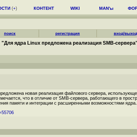
ОСТИ
(
+
)
КОНТЕНТ
WIKI
MAN'ы
ФО
поиск
регистрация
вход/выхо
"Для ядра Linux предложена реализация SMB-сервера
 предложена новая реализация файлового сервера, использующе
мечается, что в отличие от SMB-сервера, работающего в простр
ения памяти и интеграции с расширенными возможностями ядра..
m=55706