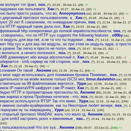
не волнует тот факт
,
пох.
(?), 20:20 , 30-Авг-21, (28)
+5
о задумано как пользовате
,
Хан
(?), 20:27 , 30-Авг-21, (32)
+2
но было просто указать, что во
,
Annoynymous
(ok), 20:40 , 30-Авг-21, (36)
+2
но дергаемый протокол пользователем, а
,
Хан
(?), 20:46 , 30-Авг-21, (40)
–2
твуют 20 лет К сожалению, по очевидным причин
,
пох.
(?), 21:54 , 30-Авг-21, (7
укса HTTP ядерный такие дела лол
,
Хан
(?), 23:53 , 30-Авг-21, (96)
ифрованный http попереломал до полной неработоспособности
,
пох.
(?), 08
сговорились, что ли HTTP sys supports the following features
,
n00by
(ok), 
то модуль для asp net, а не то что ты подумал
,
пох.
(?), 14:13 , 31-Авг-21, (18
жет http sys и для asp net модуль, но при этом он модуль ядра, в прост
м уровне Так легко и просто не получ
,
пох.
(?), 20:47 , 30-Авг-21, (42)
–1
м молиться, а ничего полезного
,
пох.
(?), 20:45 , 30-Авг-21, (39)
–6
 SMB доминирует ибо винда абсолютный л
,
Хан
(?), 20:49 , 30-Авг-21, (43)
–3
азбирается - smb сервер на той стороне, или
,
пох.
(?), 21:11 , 30-Авг-21, (52)
–
,
Хан
(?), 21:18 , 30-Авг-21, (56)
+2
 сознания Он такой
,
Аноним
(64), 21:29 , 30-Авг-21, (64)
+3
то мозг надо использовать для понимания буковок Понимаю,
,
пох.
(?), 21:5
одительности на моём железе только iSCSI мог
,
timur.davletshin
(ok), 09:52
йствительно на 99 файлопомоек вертится
,
Урри
(ok), 10:58 , 31-Авг-21, (163)
мое IP-пакетаVPN шифрует сам IP-пакет
,
Хан
(?), 21:05 , 30-Авг-21, (46)
–1
обедил HTTP и проприетарные протоколы по
,
Аноним
(86), 23:26 , 30-Авг-21, (
оме вареза и прона Проблема хететепе - что
,
пох.
(?), 00:03 , 31-Авг-21, (99)
–2
рекрасно используется RTSP Так что мимо
,
Урри
(ok), 11:03 , 31-Авг-21, (164)
 именно онлайн-вуайеризмом, как ты Некоторые любят вечерк
,
пох.
(?), 1
 порнушке ну ты извращенец
,
Урри
(ok), 15:14 , 31-Авг-21, (190)
 и открытый протокол WebDAV, жаль что мало гд
,
Аноним
(210), 01:15 , 01-Се
к для smb3 настроить posix и вменяемые
,
нах..
(?), 15:44 , 31-Авг-21, (195)
(103)
 пользовательский Что srv sys
,
Аноним
(238), 00:47 , 03-Сен-21, (
244
)
+1