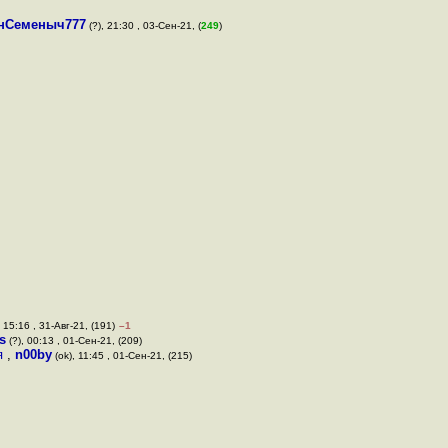
нСеменыч777
(?), 21:30 , 03-Сен-21, (
249
)
 15:16 , 31-Авг-21, (191)
–1
s
(?), 00:13 , 01-Сен-21, (209)
ля
,
n00by
(ok), 11:45 , 01-Сен-21, (215)