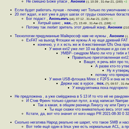
Не смешно Боже упаси
,
Аноним
(-), 10:39 , 31-Авг-21, (160)
+2
Если будет работать лучше - почему нет Только по умолчанию 
20 лет ждал, и вот уже в двух шагах от груды сказочных богаст
Бог подаст
,
Аноньимъ
(ok), 07:12 , 31-Авг-21, (126)
+1
Хитрый шанс
,
нах..
(?), 15:49 , 31-Авг-21, (198)
+2
Потому так любит зритель этот дивный жанр
,
Аноним
(210
Технологии придуманные Майкрософ нам не нужны
,
Аноним
(-)
ExFAT на выход Флэшки не нужны А ну еще древний FAT 
конечно, у л х есть же ж б-жественная f2fs Она пр
У меня ext2 уже лет 10 на флешке и до сих 
УМВР- синдром Мало ли что у тебя и 9
Правильно приготовленная ext2
Ващет, я речь вёл про т
А разве кто-то ут
Ну я утверж
потому что прекра
У меня USB-флэшка Mirex с F2FS и она не 
Держи нас в курсе
,
пох.
(?), 09:57 , 31-Ав
У кендузятника поха подгорело
Не предложена , а уже смёрджена в 5 13 И то что её не рандом
И Стив Френч только сделал пулл, а код написал Namjae
Так а какая, в общем разница Линусу ну или Грегу 
Ты еще скажи что внимательно весь этот не
Кстати, да, вот что значит от кого надо PR 2021-08-30 0 32
Сколько негатива Народ реально не шарит, что такое SMB и на
Вот тебе ещё один в linux уже есть нормальные ACL, а пр