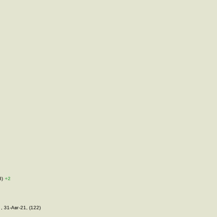
8)
+2
 , 31-Авг-21, (122)