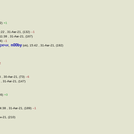
2)
+1
:22 , 31-Авг-21, (132)
–1
11:38 , 31-Авг-21, (167)
4)
–1
оречи
,
n00by
(ok), 15:42 , 31-Авг-21, (192)
2
5 , 30-Авг-21, (73)
–6
 , 31-Авг-21, (147)
86)
+3
4:38 , 31-Авг-21, (189)
–1
н-21, (210)