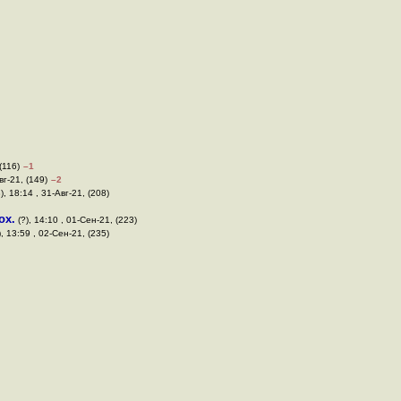
(116)
–1
вг-21, (149)
–2
), 18:14 , 31-Авг-21, (208)
ох.
(?), 14:10 , 01-Сен-21, (223)
), 13:59 , 02-Сен-21, (235)