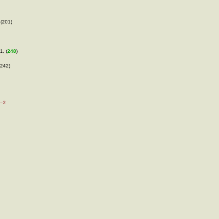
 (201)
1, (
248
)
(242)
–2