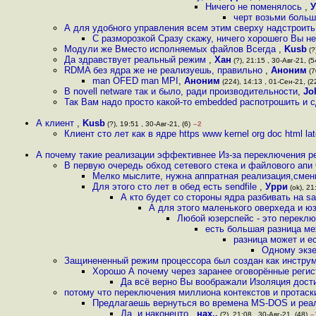
Ничего не поменялось
,
У
черт возьми больш
А для удобного управления всем этим сверху надстроит
С разморозкой Сразу скажу, ничего хорошего Вы не
Модули же Вместо исполняемых файлов Всегда
,
Kusb
(?
Да здравствует реальный режим
,
Хан
(?), 21:15 , 30-Авг-21, (5
RDMA без ядра же не реализуешь, правильно
,
Аноним
(7
man OFED man MPI
,
Аноним
(224), 14:13 , 01-Сен-21, (2
В novell netware так и было, ради производительности
,
Jo
Так Вам надо просто какой-то embedded распотрошить и с
А клиент
,
Kusb
(?), 19:51 , 30-Авг-21, (6)
–2
Клиент сто лет как в ядре https www kernel org doc html lat
А почему такие реализации эффективнее Из-за переключения р
В первую очередь обход сетевого стека и файлового апи 
Мелко мыслите, нужна аппратная реализация,смен
Для этого сто лет в обед есть sendfile
,
Урри
(ok), 21
А кто будет со стороны ядра разбивать на s
А для этого маленького оверхеда и ю
Любой юзерспейс - это перекл
есть большая разница ме
разница может и ес
Одному экзе
Защинененный режим процессора был создан как инструм
Хорошо А почему через заранее оговорённые реги
Да всё верно Вы воображали Изоляция дости
потому что переключения миллиона контекстов и протаск
Предлагаешь вернуться во времена MS-DOS и реа
Да, и наконецто
,
нах..
(?), 21:08 , 30-Авг-21, (48)
–