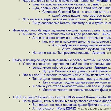
Надо же, unfs3 sf net мне приснился, наверное
,
Michael 
кому интересны васянские хеловроты
,
пох.
(?), 23:49
и да, сравни свой хеловрот вот с этим http citi umic
Собирают Checked Build - значит это бета, а
какой релиз нафиг - оно мертвое деся
NFS не вся в ядре, не все её подсистемы
,
Аноним
(199), 1
Линуксопроблема Кстати, поэтому оно и тупит на л
Интересно, хотя бы один здравомыслящий человек станет юзат
А ничего, что NFS точно так же в ядре реализован
,
Анон
А они не знают зачем он, и считают, что им не по
нет, они им и на самом деле не пользуются 
А что вебдав на майлрушечке заработ
А что, сломался суматошно пер
Не точно так же Ты преувеличиваешь
,
Аноним
(199)
Самбу в принципе надо выпиливать Не особо быстрый, не особ
У тебя и тесты есть сравнения смб3 вс нфс со всеми на
венда умеет нфс со всеми наворотами
,
Аноним
(83
Ну тупи Имелось в виду вин с смб3 против 
Это вы про 1-ю версию говорите или 2-ю Так извините,Хр 
Так то одна контора занимающаяся виртуализацией
Там слишком труднопортируемые технологии
А самба уже стала многопоточной или всё ещё од
Многопоточность эксперементальная фича,н
1 NET for Linux2 Hyper-V for Linux3 CBL-Mariner4 Kernel Samba 1
Чо ты ржошь, конь А прикинь это до твоего сервака доед
Во-первых, на моих серваках давно Дебиан, этого
А что плохого
,
iPony129412
(?), 11:53 , 31-Авг-21, (168)
+