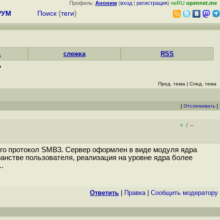
Профиль:
Аноним
(
вход
|
регистрация
)
неRU
opennet.me
РУМ
Поиск
(
теги
)
д
слежка
RSS
"
Пред. тема
|
След. тема
[
Отслеживать
]
+
–
/
го протокол SMB3. Сервер оформлен в виде модуля ядра
анстве пользователя, реализация на уровне ядра более
.
Ответить
|
Правка
|
Cообщить модератору