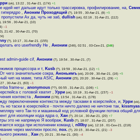
рри
(ok), 13:22 , 31-Авг-21, (174)
+1
е идей нет дальше идут только трассировка, профилирование, на
,
Семе
ь гиперядро
,
Аноним Проходящий
(?), 19:55 , 30-Авг-21, (9)
+5
 пропустили Ах да, чуть не заб
,
dullish
(ok), 02:16 , 31-Авг-21, (112)
), 19:56 , 30-Авг-21, (10)
4)
–1
0), 21:42 , 30-Авг-21, (70)
24)
hny
(?), 10:17 , 31-Авг-21, (155)
делать его userfrendly Не
,
Аноним
(246), 02:51 , 03-Сен-21, (
246
)
est admin-guide cif
,
Аноним
(7), 19:54 , 30-Авг-21, (7)
ежимов процессора и т
,
Kusb
(?), 19:59 , 30-Авг-21, (12)
+1
От чего значительное сокра
,
Аноньимъ
(ok), 20:09 , 30-Авг-21, (16)
+5
ный чип на маме, типа ASIC
,
Аноним
(25), 20:20 , 30-Авг-21, (29)
+1
:27 , 30-Авг-21, (63)
–1
amba frame-ы
,
anonymous
(??), 00:55 , 31-Авг-21, (106)
+1
зерспейса с головой хватит
,
Урри
(ok), 10:19 , 31-Авг-21, (157)
–1
ючения контекста
,
Аноним
(178), 13:54 , 31-Авг-21, (178)
жду переключением контекста между тасками в юзерспейсе, и
,
Урри
(ok),
ть но таски в юзерспейсе - почти ничто далеко не ничтоне так
,
kissmyas
мпляру чего Так-то и машинный код условной функции потока общий д
ент для изоляции кода ядра о
,
Хан
(?), 20:14 , 30-Авг-21, (20)
+7
стры это не напрямую Я воображ
,
Kusb
(?), 18:07 , 31-Авг-21, (207)
гается когда при исполнении команд i
,
n00by
(ok), 12:16 , 01-Сен-21, (218)
ивание через миллион просло
,
пох.
(?), 20:15 , 30-Авг-21, (21)
–3
льного режима
,
Хан
(?), 20:21 , 30-Авг-21, (30)
–4
1