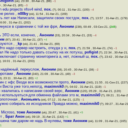
Shigorin
(ok), 23:30 , 30-Авг-21, (88)
–1
 , 30-Авг-21, (95)
–3
h edu projects nfsv4 wind
,
пох.
(?), 00:11 , 31-Авг-21, (100)
–4
 не релиз
,
n00by
(ok), 11:54 , 31-Авг-21, (169)
ть лет как Написали, защитили своих постдок
,
пох.
(?), 13:57 , 31-Авг-21, (179)
6:00 , 31-Авг-21, (202)
инуксе в сравнении с той же фря
,
Аноним
(238), 00:49 , 03-Сен-21, (
245
)
ь ЭТО если, конечно,
,
Аноним
(33), 20:34 , 30-Авг-21, (33)
–4
им
(97), 20:41 , 30-Авг-21, (37)
+4
льзуются
,
_kp
(ok), 21:41 , 30-Авг-21, (69)
Это надо сервер настроить, откуда у н
,
пох.
(?), 21:59 , 30-Авг-21, (74)
–1
ал Не надо только давать ссылку на их потухш
,
pofigist
(?), 22:34 , 30-Авг-21,
еключает страничку мониторинга а, нет, ложный ш
,
пох.
(?), 23:42 , 30-Авг-21
, 16:01 , 31-Авг-21, (203)
о надёжный, переуслож
,
Аноним
(38), 20:45 , 30-Авг-21, (38)
–2
воротами
,
Аноним
(240), 21:09 , 30-Авг-21, (49)
–3
), 23:11 , 30-Авг-21, (83)
+2
лин с нфс Везде все возможности прото
,
Аноним
(240), 21:55 , 01-Сен-21, (227)
и Виста уже того,непотд
,
maximnik0
(?), 04:02 , 31-Авг-21, (119)
–1
 хвалилась о написании своей верс
,
Аноним
(120), 05:29 , 31-Авг-21, (120)
 используеться-для обменна файлами это м
,
maximnik0
(?), 09:21 , 31-Авг-2
нопоточная
,
Аноньимъ
(ok), 07:12 , 31-Авг-21, (125)
–1
ужно собирать из исходников Правда можно
,
maximnik0
(?), 09:27 , 31-Авг-21
0 Microso
,
тоже Аноним
(ok), 20:47 , 30-Авг-21, (41)
+5
ет
,
Брат Анон
(ok), 09:19 , 31-Авг-21, (142)
+1
 пшена там даром не надь В-нулевы
,
тоже Аноним
(ok), 11:09 , 31-Авг-21, (165)
1