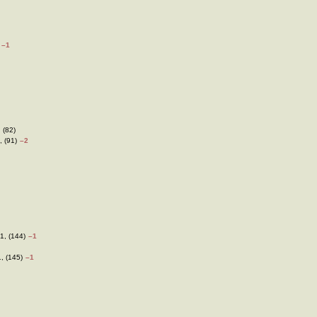
–1
 (82)
, (91)
–2
1, (144)
–1
, (145)
–1