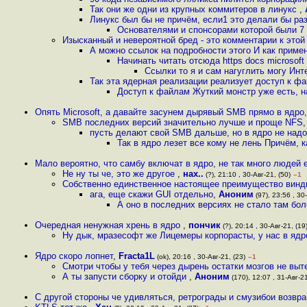
Так они же одни из крупных коммитеров в линукс
,
Линукс был бы не причём, если1 это делали бы ра
Основателями и спонсорами которой были 7
Изысканный и невероятной бред - это комментарии к этой
А можно ссылок на подробности этого И как примен
Начинать читать отсюда https docs microsoft
Ссылки то я и сам нагуглить могу Ин
Так эта ядерная реализации реализует доступ к фа
Доступ к файлам Жуткий монстр уже есть, 
Опять Microsoft, а давайте засунем дырявый SMB прямо в ядро,
SMB последних версий значительно лучше и проще NFS
пусть делают свой SMB дальше, но в ядро не над
Так в ядро лезет все кому не лень Причём, к
Мало вероятно, что самбу включат в ядро, не так много людей 
Не ну ты че, это же другое
,
нах..
(?), 21:10 , 30-Авг-21, (50)
–1
Собственно единственное настоящее преимущество винды
ага, еще скажи GUI отдельно
,
Аноним
(97), 23:56 , 30-
А оно в последних версиях не стало там бо
Очередная ненужная хрень в ядро
,
пончик
(?), 20:14 , 30-Авг-21, (19
Ну дык, мразесофт же Лицемеры корпорасты, у нас в ядре
Ядро скоро лопнет
,
Fracta1L
(ok), 20:16 , 30-Авг-21, (23)
–1
Смотри чтобы у тебя через дырень остатки мозгов не выте
А ты запусти сборку и отойди
,
Аноним
(170), 12:07 , 31-Авг-21
С другой стороны че удивляться, ретрограды и смузибои возвр