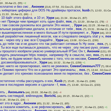
16 , 30-Авг-21, (55)
+2
бесплатно и без смс
,
Аноним
(214), 07:54 , 01-Сен-21, (214)
ь киберпанк циферки для DOS Но драйверы протаски
,
kusb
(?), 12:03 , 01-Се
, 21:33 , 30-Авг-21, (66)
–1
 10 байт этого файла, и 10 эт
,
Урри
(ok), 21:34 , 30-Авг-21, (67)
е нет Прежде чем приедет хоть один файл
,
пох.
(?), 22:20 , 30-Авг-21, (79)
–2
ас там совсем рукожопы все делали Это нюанс,
,
Урри
(ok), 22:25 , 30-Авг-21, 
рмальные разработчики делали, в отличие от тебя
,
пох.
(?), 23:31 , 30-Авг-21, (
се вышеперечисленное и много больше И пути проверяет, и
,
Урри
(ok), 10:3
й разработчик лишенный мозгов, как и следовало ожидать stat у н
,
пох
рю - через опу у вас все Страдайте
,
Урри
(ok), 13:08 , 02-Сен-21, (230)
ть до тебя так и не дошло что так работают сетевые fs Ну ооок
,
пох.
(?), 
Ты все еще пытаешься доказать, что не через _опу писано руко_опами
ы прошлого изобрели ужасно универсальный IPSec Он т
,
Аноним
(121), 05
лядеть реализация https поверх, например Ну в смысле, нео
,
пох.
(?), 08:1
 бить не будем может быть начнем с того, что он несовм
,
СеменСемены
л досамообразовываться
,
Урри
(ok), 10:32 , 31-Авг-21, (159)
+1
вис никто не проектировал, никто не реинжен
,
СеменСеменыч777
(?), 08:4
ми Помимо прочего Что он и делает Это оригиналы,
,
пох.
(?), 13:44 , 02-Сен-2
он делает это хреново психоанализ меня по переписке, без
,
СеменСеме
остаточно чтобы рассуждать о кон
,
Kusb
(?), 15:45 , 31-Авг-21, (196)
они в последних версиях и сделали - f
,
пох.
(?), 13:49 , 02-Сен-21, (233)
лять
,
Аноньимъ
(ok), 20:03 , 30-Авг-21, (14)
–4
рмить системдой, вяйлендом
,
BorichL
(ok), 20:15 , 30-Авг-21, (22)
+1
20:16 , 30-Авг-21, (24)
–1
мет это в ядро
,
Аноним
(65), 21:32 , 30-Авг-21, (65)
а сказали комитить, а не рефлексировать
,
abi
(?), 10:57 , 31-Авг-21, (162)
+1
ми Чо сразу майки-то
,
Аноним
(75), 22:00 , 30-Авг-21, (75)
–2