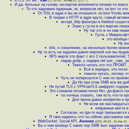
KTLS тот же
,
Хан
(?), 20:19 , 30-Авг-21, (27)
–1
И да, больных на голову экспертов впопеннета почему-то вовсе 
То что задумано ядерным, ок, вопросов нет, но вот то чт
От SSL в ядре я бы не отказался, кстати Чтобы мож
В теории и HTTP в ядре круто, самый актив
accept_http фильтры в freebsd сущес
Знаю у гугла в его версии лин
Ну так это ж он нам неш
Гугль с Микрософт 
это вообще-
Ну мо
ktls, к сожалению, на несколько более низко
Ну то есть на задумки давно мертвой sun мы буде
NFS мертв это факт с его 1 пользователей,
лидер добр, у лидера net use _сам_ р
Тяжело читать это что ПРОМТ
Всё в порядке, это поток
тяжело читать, потому ч
Чуть не поперхнулся С ним по произв
Да Но при этом SMB все же де
Не путай TLS с VPN-омTLS шифрует содержи
Это слишком оптимистично Нет, де-факто п
ты хочешь сказать, там есть что-то кр
Для прона давно изобретен и п
Не всем же наслаждаться
избранные места в
Согласен, но где-то ещё трепыхается
Я таки надеюсь что ты сейчас расскажеш ка
WebSocket, Social API
,
Аноним
(105), 00:22 , 31-Авг-21, 
Вы о чем вообще С каких пор SMB был задуман как