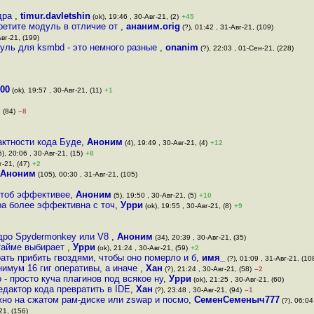
ядра
,
timur.davletshin
(ok), 19:46 , 30-Авг-21, (2)
+45
ретите модуль в отличие от
,
ананим.orig
(?), 01:42 , 31-Авг-21, (109)
вг-21, (199)
уль для ksmbd - это немного разные
,
onanim
(?), 22:03 , 01-Сен-21, (228)
00
(ok), 19:57 , 30-Авг-21, (11)
+1
 (84)
–8
актности кода Буде
,
Аноним
(4), 19:49 , 30-Авг-21, (4)
+12
), 20:06 , 30-Авг-21, (15)
+8
г-21, (47)
+2
Аноним
(105), 00:30 , 31-Авг-21, (105)
чтоб эффективее
,
Аноним
(5), 19:50 , 30-Авг-21, (5)
+10
дра более эффективна с точ
,
Урри
(ok), 19:55 , 30-Авг-21, (8)
+9
ядро Spydermonkey или V8
,
Аноним
(34), 20:39 , 30-Авг-21, (35)
нтайме выбирает
,
Урри
(ok), 21:24 , 30-Авг-21, (59)
+2
ать прибить гвоздями, чтобы оно померло и б
,
имя_
(?), 01:09 , 31-Авг-21, (10
нимум 16 гиг оперативы, а иначе
,
Хан
(?), 21:24 , 30-Авг-21, (58)
–2
 - просто куча плагинов под всякое ну
,
Урри
(ok), 21:25 , 30-Авг-21, (60)
едактор кода превратить в IDE
,
Хан
(?), 23:48 , 30-Авг-21, (94)
–1
жно на сжатом рам-диске или zswap и посмо
,
СеменСеменыч777
(?), 06:04
21, (156)