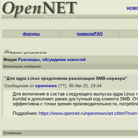
НОВ
форумы
правила/FAQ
Вариант для распечатки
Форум
Разговоры, обсуждение новостей
Изначальное сообщение
"Для ядра Linux предложена реализация SMB-сервера"
Сообщение от
opennews
(??), 30-Авг-21, 19:44
Для включение в состав следующего выпуска ядра Linux
ksmbd и дополняет ранее доступный код клиента SMB. От
эффективна с точки зрения производительности, потребл
Подробнее:
https://www.opennet.ru/opennews/art.shtml?nu
Оглавление