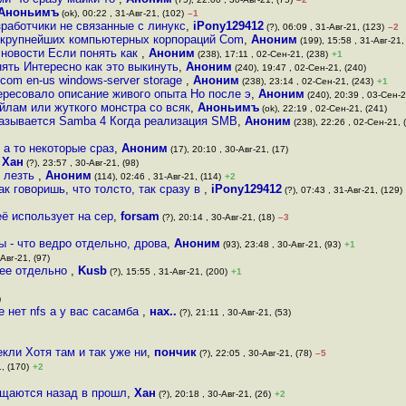
Аноньимъ
(ok), 00:22 , 31-Авг-21, (102)
–1
зработчики не связанные с линукс
,
iPony129412
(?), 06:09 , 31-Авг-21, (123)
–2
 крупнейших компьютерных корпораций Com
,
Аноним
(199), 15:58 , 31-Авг-21,
 новости Если понять как
,
Аноним
(238), 17:11 , 02-Сен-21, (238)
+1
ять Интересно как это выкинуть
,
Аноним
(240), 19:47 , 02-Сен-21, (240)
 com en-us windows-server storage
,
Аноним
(238), 23:14 , 02-Сен-21, (243)
+1
тересовало описание живого опыта Но после э
,
Аноним
(240), 20:39 , 03-Сен-2
йлам или жуткого монстра со всяк
,
Аноньимъ
(ok), 22:19 , 02-Сен-21, (241)
называется Samba 4 Когда реализация SMB
,
Аноним
(238), 22:26 , 02-Сен-21, 
 а то некоторые сраз
,
Аноним
(17), 20:10 , 30-Авг-21, (17)
,
Хан
(?), 23:57 , 30-Авг-21, (98)
о лезть
,
Аноним
(114), 02:46 , 31-Авг-21, (114)
+2
ак говоришь, что толсто, так сразу в
,
iPony129412
(?), 07:43 , 31-Авг-21, (129)
её использует на сер
,
forsam
(?), 20:14 , 30-Авг-21, (18)
–3
 - что ведро отдельно, дрова
,
Аноним
(93), 23:48 , 30-Авг-21, (93)
+1
Авг-21, (97)
лее отдельно
,
Kusb
(?), 15:55 , 31-Авг-21, (200)
+1
)
 нет nfs а у вас сасамба
,
нах..
(?), 21:11 , 30-Авг-21, (53)
кли Хотя там и так уже ни
,
пончик
(?), 22:05 , 30-Авг-21, (78)
–5
, (170)
+2
ащаются назад в прошл
,
Хан
(?), 20:18 , 30-Авг-21, (26)
+2