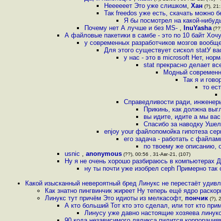
Неееееет Это уже слишком
,
Хан
(?), 21:
Так freedos уже есть, скачать можно 
Я бы посмотрел на какой-нибуд
Почему нет А лучше и без MS-
,
InuYasha
(??)
А файловые пакетики в самбе - это по 10 байт Хочу
у современных разработчиков мозгов вообщ
Для этого существует сискол statУ в
у нас - это в microsoft Нет, но
stat прекрасно делает в
Модный современны
Так я и гово
то ес
Справедливости ради, инженер
Прикинь, как должна выг
вы идите, идите а мы вас
Спасибо за наводку Уше
enjoy your файлопомойка гипотеза сер
его задача - работать с файла
по твоему же описанию, 
usnic
,
anonymous
(??), 00:56 , 31-Авг-21, (107)
Ну я не очень хорошо разбираюсь в компьютерах Д
ну ты почти уже изобрел ceph Примерно так 
Какой изысканный невероятный бред Линукс не перестаёт удив
Как знатно пингвинчик жиреет Ну теперь ещё ядро раско
Линукс тут причём Это идиоты из мелкасофт
,
пончик
(?), 
А кто больший Тот кто это сделал, или тот кто при
Линусу уже давно настоящие хозяева линукс
90 кода независимого ляликса пилится корпорация