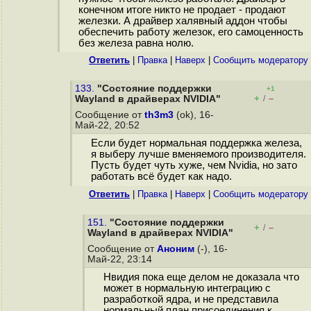
конечном итоге никто не продает - продают
железки. А драйвер халявный аддон чтобы
обеспечить работу железок, его самоценность
без железа равна нолю.
Ответить
|
Правка
|
Наверх
|
Cообщить модератору
133.
"Состояние поддержки
+1
+
–
Wayland в драйверах NVIDIA"
/
Сообщение от
th3m3
(ok), 16-
Май-22, 20:52
Если будет нормальная поддержка железа,
я выберу лучше вменяемого производителя.
Пусть будет чуть хуже, чем Nvidia, но зато
работать всё будет как надо.
Ответить
|
Правка
|
Наверх
|
Cообщить модератору
151.
"Состояние поддержки
+
–
/
Wayland в драйверах NVIDIA"
Сообщение от
Аноним
(-), 16-
Май-22, 23:14
Нвидия пока еще делом не доказала что
может в нормальную интеграцию с
разработкой ядра, и не представила
нормальный план присоединения к