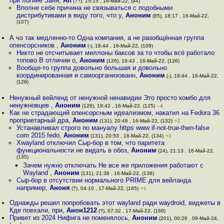
при логине Заня
,
An
(??), 15:15 , 16-Май-22, (94)
Вполне себе причина не связываться с подобными
дистрибутивами в виду того, что у
,
Аноним
(85), 18:17 , 16-Май-22,
(107)
А чо так медленно-то Одна компания, а не разобщённая группа
опенсорсников
,
Аноним
(-), 18:44 , 16-Май-22, (109)
Никто не отсчитывает миллоны баксов за то чтобы всё работало
топово В отличии о
,
Аноним
(126), 19:43 , 16-Май-22, (126)
Вообще-то группа довольно большая и довольно
координированная и самоорганизованн
,
Аноним
(-), 19:44 , 16-Май-22,
(128)
Ненужный вейленд от ненужной ненавидии Это просто комбо для
ненужновцев
,
Аноним
(126), 19:42 , 16-Май-22, (125)
–4
Как не страдающий опенсорсным идеализмом, накатил на Fedora 36
проприетарный дра
,
Аноним
(131), 20:46 , 16-Май-22, (132)
+2
Устанавливал строго по мануалу https www if-not-true-then-false
com 2015 fedo
,
Аноним
(131), 20:53 , 16-Май-22, (134)
+1
Xwayland отключил Сыр-бор в том, что паритета
функциональности не видать в обоз
,
Аноним
(24), 21:13 , 16-Май-22,
(135)
Зачем нужно отключать Не все же приложения работают с
Wayland
,
Аноним
(131), 21:38 , 16-Май-22, (136)
Сыр-бор в отсутствии нормального PRIME для вейланда
например
,
Аноня
(?), 04:10 , 17-Май-22, (165)
+1
Однажды решил попробовать этот wayland ради waydroid, виджеты в
Кде поехали, при
,
Анон1212
(?), 07:32 , 17-Май-22, (168)
Привет из 2024 Нифига не поменялось
,
Аноним
(201), 00:26 , 09-Май-24,