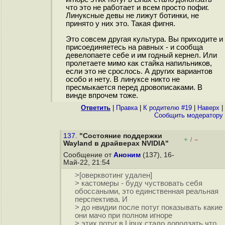
что это не работает и всем просто пофиг.
Линуксные девы не лижут ботинки, не
принято у них это. Такая фигня.
Это совсем другая культура. Вы приходите и
присоединяетесь на равных - и сообща
девелопаете себе и им годный кернел. Или
пролетаете мимо как стайка напильников,
если это не срослось. А других вариантов
особо и нету. В линуксе никто не
пресмыкается перед дровописаками. В
винде впрочем тоже.
Ответить
|
Правка
|
К родителю #19
|
Наверх
|
Cообщить модератору
137.
"Состояние поддержки
+
–
/
Wayland в драйверах NVIDIA"
Сообщение от
Аноним
(137), 16-
Май-22, 21:54
>[оверквотинг удален]
> кастомеры - буду чуствовать себя
обоссаными, это единственная реальная
перспектива. И
> до нвидии после потуг показывать какие
они мачо при полном игноре
> этих потуг в Linux стало доползать что