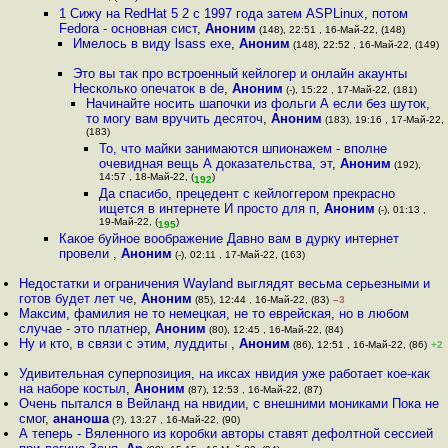
1 Сижу на RedHat 5 2 с 1997 года затем ASPLinux, потом
Fedora - основная сист
,
Аноним
(148), 22:51 , 16-Май-22, (148)
Имелось в виду lsass exe
,
Аноним
(148), 22:52 , 16-Май-22, (149)
Это вы так про встроенный кейлогер и онлайн акаунты
Несколько опечаток в de
,
Аноним
(-), 15:22 , 17-Май-22, (181)
Начинайте носить шапочки из фольги А если без шуток,
то могу вам вручить десяточ
,
Аноним
(183), 19:16 , 17-Май-22,
(183)
То, что майки занимаются шпионажем - вполне
очевидная вещь А доказательства, эт
,
Аноним
(192),
14:57 , 18-Май-22, (
)
192
Да спасибо, прецедент с кейлоггером прекрасно
ищется в интернете И просто для п
,
Аноним
(-), 01:13 ,
19-Май-22, (
)
195
Какое буйное воображение Давно вам в дурку интернет
провели
,
Аноним
(-), 02:11 , 17-Май-22, (163)
Недостатки и ограничения Wayland выглядят весьма серьезными и
готов будет лет че
,
Аноним
(85), 12:44 , 16-Май-22, (83)
–3
Максим, фамилия не то немецкая, не то еврейская, но в любом
случае - это платнер
,
Аноним
(80), 12:45 , 16-Май-22, (84)
Ну и кто, в связи с этим, луддиты
,
Аноним
(86), 12:51 , 16-Май-22, (86)
+2
Удивительная суперпозиция, на иксах нвидия уже работает кое-как
на наборе костыл
,
Аноним
(87), 12:53 , 16-Май-22, (87)
Очень пытался в Вейланд на нвидии, с внешними мониками Пока не
смог
,
ананоша
(?), 13:27 , 16-Май-22, (90)
А теперь - Вяленного из коробки авторы ставят дефолтной сессией