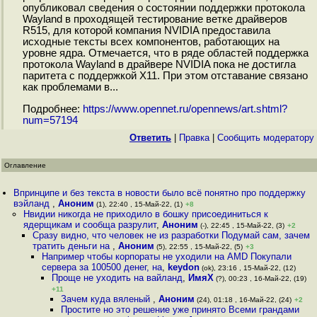
опубликовал сведения о состоянии поддержки протокола
Wayland в проходящей тестирование ветке драйверов
R515, для которой компания NVIDIA предоставила
исходные тексты всех компонентов, работающих на
уровне ядра. Отмечается, что в ряде областей поддержка
протокола Wayland в драйвере NVIDIA пока не достигла
паритета с поддержкой X11. При этом отставание связано
как проблемами в...
Подробнее:
https://www.opennet.ru/opennews/art.shtml?
num=57194
Ответить
|
Правка
|
Cообщить модератору
Оглавление
Впринципе и без текста в новости было всё понятно про поддержку
вэйланд
,
Аноним
(1), 22:40 , 15-Май-22, (1)
+8
Нвидии никогда не приходило в бошку присоединиться к
ядерщикам и сообща разрулит
,
Аноним
(-), 22:45 , 15-Май-22, (3)
+2
Сразу видно, что человек не из разработки Подумай сам, зачем
тратить деньги на
,
Аноним
(5), 22:55 , 15-Май-22, (5)
+3
Например чтобы корпораты не уходили на AMD Покупали
сервера за 100500 денег, на
,
keydon
(ok), 23:16 , 15-Май-22, (12)
Проще не уходить на вайланд
,
ИмяХ
(?), 00:23 , 16-Май-22, (19)
+11
Зачем куда вяленый
,
Аноним
(24), 01:18 , 16-Май-22, (24)
+2
Простите но это решение уже принято Всеми грандами