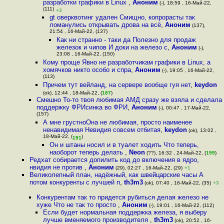
разработки графики в Linux
,
Аноним
(-), 18:59 , 16-Май-22,
(111)
+3
gt оверквотинг удален Смищно, копрорасты так
ломанулись открывать дрова на всё
,
Аноним
(137),
21:54 , 16-Май-22, (137)
Как ни странно - таки да Полезно для продаж
железок и чипов И доки на железо с
,
Аноним
(-),
23:08 , 16-Май-22, (150)
Кому проще Явно не разработчикам графики в Linux, а
хомячков никто особо и спра
,
Аноним
(-), 19:05 , 16-Май-22,
(113)
Причем тут вейланд, на сервере вообще гуя нет
,
keydon
(ok), 12:44 , 18-Май-22, (
187
)
Смешно То-то твоя любимая АМД сразу же взяла и сделала
поддержку ФРИсинка во ФРИ
,
Аноним
(-), 00:47 , 17-Май-22,
(157)
А мне грустноОна не любимая, просто наименее
ненавидимая Невидия совсем отбитая
,
keydon
(ok), 13:02 ,
18-Май-22, (
)
191
Он и штаны носил и в туалет ходить Что теперь,
наоборот теперь делать
,
Neon
(??), 16:32 , 24-Май-22, (
199
)
Редхат собирается допилить код до включения в ядро,
нвидия не против
,
Аноним
(29), 02:27 , 16-Май-22, (29)
+1
Великолепный план, надёжный, как швейцарские часы А
потом конкуренты с лучшей п
,
th3m3
(ok), 07:40 , 16-Май-22, (35)
+3
Конкурентам так то придется рубиться делая железо не
хуже Что не так то просто
,
Аноним
(-), 19:01 , 16-Май-22, (112)
Если будет нормальная поддержка железа, я выберу
лучше вменяемого производителя
,
th3m3
(ok), 20:52 , 16-