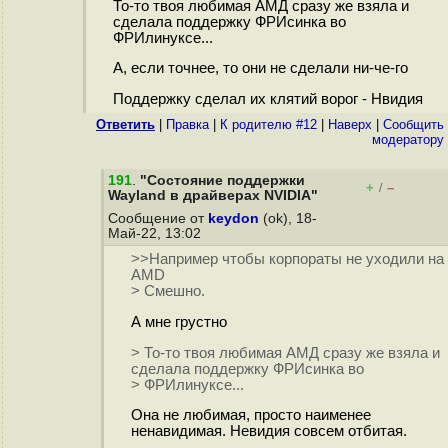
То-то твоя любимая АМД сразу же взяла и
сделала поддержку ФРИсинка во
ФРИлинуксе...
А, если точнее, то они не сделали ни-че-го
Поддержку сделал их клятий ворог - Нвидия
Ответить
|
Правка
|
К родителю #12
|
Наверх
|
Cообщить
модератору
191
.
"Состояние поддержки
+
–
/
Wayland в драйверах NVIDIA"
Сообщение от
keydon
(ok), 18-
Май-22, 13:02
>>Например чтобы корпораты не уходили на
AMD
> Смешно.
А мне грустно
> То-то твоя любимая АМД сразу же взяла и
сделала поддержку ФРИсинка во
> ФРИлинуксе...
Она не любимая, просто наименее
ненавидимая. Невидия совсем отбитая.