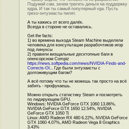
Подумай сам, зачем тратить деньги на поддержку
ядра. И так ты самый популярный vga. Пусть
грехо-энтузиасты пилят.
А ты кажись от всего далёк.
Всегда в стороне не оставались.
Get the facts:
1) во времена выхода Steam Machine выделяли
человека для консультации разрабочтиков игор
под линуксы
2) правили визщальные десктопные баги в
опенсорсном Compiz
https://news.softpedia.com/news/NVIDIA-Finds-and-
Corrects-Ol...
Где были энтузаисты с
долгоживущим багом?
А всё потому что ты не можешь так просто на всё
забить - профукаешь.
Можно открыть статистику Steam и посмотреть
по лидирующем GPU.
Windows: NVIDIA GeForce GTX 1060 13.86%,
NVIDIA GeForce GTX 1650 12.54%, NVIDIA
GeForce GTX 1050 Ti
Linux: AMD Radeon RX 480 6.22%, NVIDIA GeForce
GTX 1060 4.07%, AMD Radeon Vega 8 Graphics
3.43%