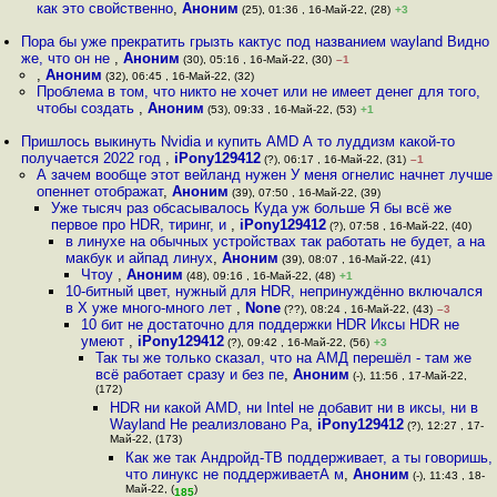
как это свойственно
,
Аноним
(25), 01:36 , 16-Май-22, (28)
+3
Пора бы уже прекратить грызть кактус под названием wayland Видно
же, что он не
,
Аноним
(30), 05:16 , 16-Май-22, (30)
–1
,
Аноним
(32), 06:45 , 16-Май-22, (32)
Проблема в том, что никто не хочет или не имеет денег для того,
чтобы создать
,
Аноним
(53), 09:33 , 16-Май-22, (53)
+1
Пришлось выкинуть Nvidia и купить AMD А то луддизм какой-то
получается 2022 год
,
iPony129412
(?), 06:17 , 16-Май-22, (31)
–1
А зачем вообще этот вейланд нужен У меня огнелис начнет лучше
опеннет отображат
,
Аноним
(39), 07:50 , 16-Май-22, (39)
Уже тысяч раз обсасывалось Куда уж больше Я бы всё же
первое про HDR, тиринг, и
,
iPony129412
(?), 07:58 , 16-Май-22, (40)
в линухе на обычных устройствах так работать не будет, а на
макбук и айпад линух
,
Аноним
(39), 08:07 , 16-Май-22, (41)
Чтоу
,
Аноним
(48), 09:16 , 16-Май-22, (48)
+1
10-битный цвет, нужный для HDR, непринуждённо включался
в X уже много-много лет
,
None
(??), 08:24 , 16-Май-22, (43)
–3
10 бит не достаточно для поддержки HDR Иксы HDR не
умеют
,
iPony129412
(?), 09:42 , 16-Май-22, (56)
+3
Так ты же только сказал, что на АМД перешёл - там же
всё работает сразу и без пе
,
Аноним
(-), 11:56 , 17-Май-22,
(172)
HDR ни какой AMD, ни Intel не добавит ни в иксы, ни в
Wayland Не реализловано Ра
,
iPony129412
(?), 12:27 , 17-
Май-22, (173)
Как же так Андройд-ТВ поддерживает, а ты говоришь,
что линукс не поддерживаетА м
,
Аноним
(-), 11:43 , 18-
Май-22, (
)
185