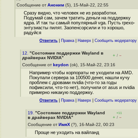
Сообщение от
Аноним
(5), 15-Май-22, 22:55
Сразу видно, что человек не из разработки.
Подумай сам, зачем тратить деньги на поддержку
ядра. И так ты самый популярный vga. Пусть грехо-
энтузиасты пилят. Заопенсорсили и то хорошо,
радуйся
Ответить
|
Правка
|
Наверх
|
Cообщить модератору
12.
"Состояние поддержки Wayland в
+
–
/
драйверах NVIDIA"
Сообщение от
keydon
(ok), 15-Май-22, 23:16
Например чтобы корпораты не уходили на AMD.
Покупали сервера за 100500 денег, нашли кучу
проблем с дровами nvidia (что-то за годы
пофиксили, что-то нет), получили от asus и nvidia
примерно никакую поддержку.
Ответить
|
Правка
|
Наверх
|
Cообщить модератору
19.
"Состояние поддержки Wayland
+11
+
–
в драйверах NVIDIA"
/
Сообщение от
ИмяХ
(?), 16-Май-22, 00:23
Проще не уходить на вайланд