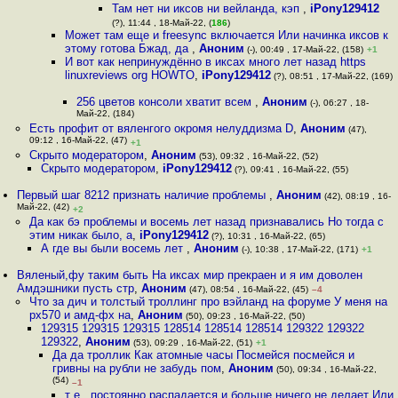
Там нет ни иксов ни вейланда, кэп
,
iPony129412
(?), 11:44 , 18-Май-22, (
186
)
Может там еще и freesync включается Или начинка иксов к
этому готова Бжад, да
,
Аноним
(-), 00:49 , 17-Май-22, (158)
+1
И вот как непринуждённо в иксах много лет назад https
linuxreviews org HOWTO
,
iPony129412
(?), 08:51 , 17-Май-22, (169)
256 цветов консоли хватит всем
,
Аноним
(-), 06:27 , 18-
Май-22, (184)
Есть профит от вяленгого окромя нелуддизма D
,
Аноним
(47),
09:12 , 16-Май-22, (47)
+1
Скрыто модератором
,
Аноним
(53), 09:32 , 16-Май-22, (52)
Скрыто модератором
,
iPony129412
(?), 09:41 , 16-Май-22, (55)
Первый шаг 8212 признать наличие проблемы
,
Аноним
(42), 08:19 , 16-
Май-22, (42)
+2
Да как бэ проблемы и восемь лет назад признавались Но тогда с
этим никак было, а
,
iPony129412
(?), 10:31 , 16-Май-22, (65)
А где вы были восемь лет
,
Аноним
(-), 10:38 , 17-Май-22, (171)
+1
Вяленый,фу таким быть На иксах мир прекраен и я им доволен
Амдэшники пусть стр
,
Аноним
(47), 08:54 , 16-Май-22, (45)
–4
Что за дич и толстый троллинг про вэйланд на форуме У меня на
рх570 и амд-фх на
,
Аноним
(50), 09:23 , 16-Май-22, (50)
129315 129315 129315 128514 128514 128514 129322 129322
129322
,
Аноним
(53), 09:29 , 16-Май-22, (51)
+1
Да да троллик Как атомные часы Посмейся посмейся и
гривны на рубли не забудь пом
,
Аноним
(50), 09:34 , 16-Май-22,
(54)
–1
т е , постоянно распадается и больше ничего не делает Или