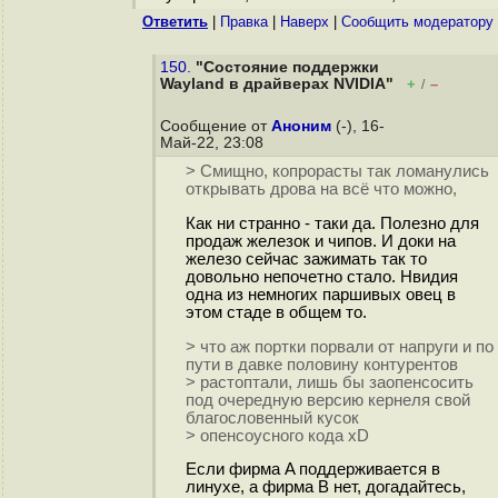
Ответить
|
Правка
|
Наверх
|
Cообщить модератору
150.
"Состояние поддержки
Wayland в драйверах NVIDIA"
+
–
/
Сообщение от
Аноним
(-), 16-
Май-22, 23:08
> Смищно, копрорасты так ломанулись
открывать дрова на всё что можно,
Как ни странно - таки да. Полезно для
продаж железок и чипов. И доки на
железо сейчас зажимать так то
довольно непочетно стало. Нвидия
одна из немногих паршивых овец в
этом стаде в общем то.
> что аж портки порвали от напруги и по
пути в давке половину контурентов
> растоптали, лишь бы заопенсосить
под очередную версию кернеля свой
благословенный кусок
> опенсоусного кода xD
Если фирма A поддерживается в
линухе, а фирма B нет, догадайтесь,