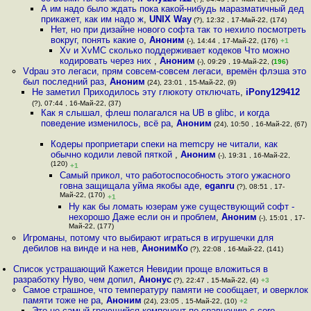
А им надо было ждать пока какой-нибудь маразматичный дед
прикажет, как им надо ж
,
UNIX Way
(?), 12:32 , 17-Май-22, (174)
Нет, но при дизайне нового софта так то нехило посмотреть
вокруг, понять какие о
,
Аноним
(-), 14:44 , 17-Май-22, (176)
+1
Xv и XvMC сколько поддерживает кодеков Что можно
кодировать через них
,
Аноним
(-), 09:29 , 19-Май-22, (
196
)
Vdpau это легаси, прям совсем-совсем легаси, времён флэша это
был последний раз
,
Аноним
(24), 23:01 , 15-Май-22, (9)
Не заметил Приходилось эту глюкоту отключать
,
iPony129412
(?), 07:44 , 16-Май-22, (37)
Как я слышал, флеш полагался на UB в glibc, и когда
поведение изменилось, всё ра
,
Аноним
(24), 10:50 , 16-Май-22, (67)
Кодеры проприетари спеки на memcpy не читали, как
обычно кодили левой пяткой
,
Аноним
(-), 19:31 , 16-Май-22,
(120)
+1
Самый прикол, что работоспособность этого ужасного
говна защищала уйма якобы аде
,
eganru
(?), 08:51 , 17-
Май-22, (170)
+1
Ну как бы ломать юзерам уже существующий софт -
нехорошо Даже если он и проблем
,
Аноним
(-), 15:01 , 17-
Май-22, (177)
Игроманы, потому что выбирают играться в игрушечки для
дебилов на винде и на нев
,
АнонимКо
(?), 22:08 , 16-Май-22, (141)
Список устрашающий Кажется Невидии проще вложиться в
разработку Нуво, чем допил
,
Анонус
(?), 22:47 , 15-Май-22, (4)
+3
Самое страшное, что температуру памяти не сообщает, и оверклок
памяти тоже не ра
,
Аноним
(24), 23:05 , 15-Май-22, (10)
+2
Это не самый греющийся компонент по сравнению с core -