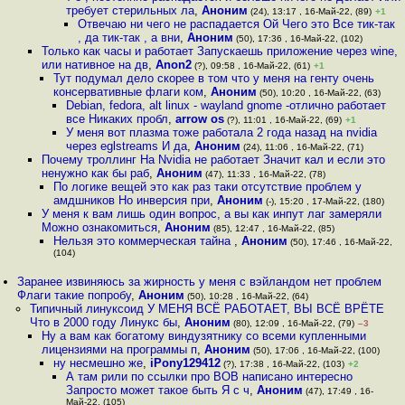
требует стерильных ла
,
Аноним
(24), 13:17 , 16-Май-22, (89)
+1
Отвечаю ни чего не распадается Ой Чего это Все тик-так
, да тик-так , а вни
,
Аноним
(50), 17:36 , 16-Май-22, (102)
Только как часы и работает Запускаешь приложение через wine,
или нативное на дв
,
Anon2
(?), 09:58 , 16-Май-22, (61)
+1
Тут подумал дело скорее в том что у меня на генту очень
консервативные флаги ком
,
Аноним
(50), 10:20 , 16-Май-22, (63)
Debian, fedora, alt linux - wayland gnome -отлично работает
все Никаких пробл
,
arrow os
(?), 11:01 , 16-Май-22, (69)
+1
У меня вот плазма тоже работала 2 года назад на nvidia
через eglstreams И да
,
Аноним
(24), 11:06 , 16-Май-22, (71)
Почему троллинг На Nvidia не работает Значит кал и если это
ненужно как бы раб
,
Аноним
(47), 11:33 , 16-Май-22, (78)
По логике вещей это как раз таки отсутствие проблем у
амдшников Но инверсия при
,
Аноним
(-), 15:20 , 17-Май-22, (180)
У меня к вам лишь один вопрос, а вы как инпут лаг замеряли
Можно ознакомиться
,
Аноним
(85), 12:47 , 16-Май-22, (85)
Нельзя это коммерческая тайна
,
Аноним
(50), 17:46 , 16-Май-22,
(104)
Заранее извиняюсь за жирность у меня с вэйландом нет проблем
Флаги такие попробу
,
Аноним
(50), 10:28 , 16-Май-22, (64)
Типичный линуксоид У МЕНЯ ВСЁ РАБОТАЕТ, ВЫ ВСЁ ВРЁТЕ
Что в 2000 году Линукс бы
,
Аноним
(80), 12:09 , 16-Май-22, (79)
–3
Ну а вам как богатому виндузятнику со всеми купленными
лицензиями на программы п
,
Аноним
(50), 17:06 , 16-Май-22, (100)
ну несмешно же
,
iPony129412
(?), 17:38 , 16-Май-22, (103)
+2
А там рили по ссылки про ВОВ написано интересно
Запросто может такое быть Я с ч
,
Аноним
(47), 17:49 , 16-
Май-22, (105)