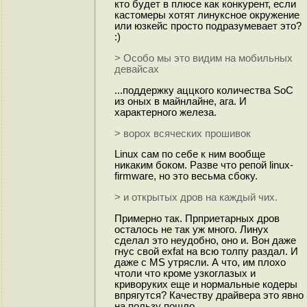
кто будет в плюсе как конкурент, если
кастомеры хотят линуксное окружение
или юзкейс просто подразумевает это?
:)
> Особо мы это видим на мобильных
девайсах
...поддержку аццкого количества SoC
из оных в майнлайне, ага. И
характерного железа.
> ворох всяческих прошивок
Linux сам по себе к ним вообще
никаким боком. Разве что репой linux-
firmware, но это весьма сбоку.
> и открытых дров на каждый чих.
Примерно так. Прприетарных дров
осталось не так уж много. Линух
сделал это неудобно, оно и. Вон даже
гнус свой exfat на всю толпу раздал. И
даже с MS утрясли. А что, им плохо
чтоли что кроме узкоглазых и
криворуких еще и нормальные кодеры
впрягутся? Качеству драйвера это явно
на пользу пошло.