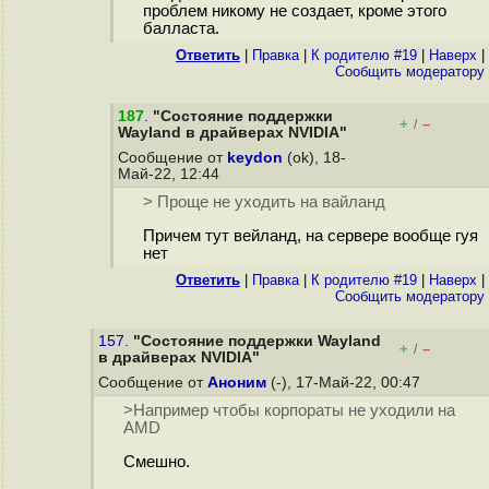
проблем никому не создает, кроме этого
балласта.
Ответить
|
Правка
|
К родителю #19
|
Наверх
|
Cообщить модератору
187
.
"Состояние поддержки
+
–
/
Wayland в драйверах NVIDIA"
Сообщение от
keydon
(ok), 18-
Май-22, 12:44
> Проще не уходить на вайланд
Причем тут вейланд, на сервере вообще гуя
нет
Ответить
|
Правка
|
К родителю #19
|
Наверх
|
Cообщить модератору
157.
"Состояние поддержки Wayland
+
–
/
в драйверах NVIDIA"
Сообщение от
Аноним
(-), 17-Май-22, 00:47
>Например чтобы корпораты не уходили на
AMD
Смешно.