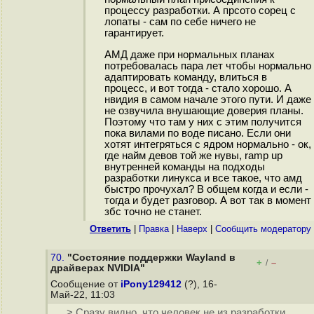
процессу разработки. А прсото сорец с
лопаты - сам по себе ничего не
гарантирует.
АМД даже при нормальных планах
потребовалась пара лет чтобы нормально
адаптировать команду, влиться в
процесс, и вот тогда - стало хорошо. А
нвидия в самом начале этого пути. И даже
не озвучила внушающие доверия планы.
Поэтому что там у них с этим получится
пока вилами по воде писано. Если они
хотят интегряться с ядром нормально - ок,
где найм девов той же нувы, ramp up
внутренней команды на подходы
разработки линукса и все такое, что амд
быстро прочухал? В общем когда и если -
тогда и будет разговор. А вот так в момент
збс точно не станет.
Ответить
|
Правка
|
Наверх
|
Cообщить модератору
70.
"Состояние поддержки Wayland в
+
–
/
драйверах NVIDIA"
Сообщение от
iPony129412
(?), 16-
Май-22, 11:03
> Сразу видно, что человек не из разработки.