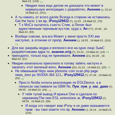
Май-22, (133)
+1
Нвидия пока еще делом не доказала что может в
нормальную интеграцию с разработко
,
Аноним
(-), 23:14 ,
16-Май-22, (151)
А ты кажись от всего далёк Всегда в стороне не оставались
Get the facts 1 во вр
,
iPony129412
(?), 11:03 , 16-Май-22, (70)
Т к МэСэ пыталось съесть Стим, а Лялих был
единственным терновым кустом, куда з
,
An
(??), 15:09 , 16-
Май-22, (93)
Вообще совсем, ага-ага Может у меня просто XXI век
наступил, в отличие от пропр
,
Аноним
(-), 18:55 , 16-Май-22, (110)
+1
Для вас разрабы ведра и вяленого все на одно лицо ЗыжС
разработчиками ядра то
,
ананим.orig
(?), 23:24 , 15-Май-22, (14)
+4
приходило, только код не принимали
,
Аноним
(21), 00:29 , 16-
Май-22, (21)
Нвидии изначально прихолило в голову забить наглухо и
закапать этот вяленый вело
,
Аноним
(25), 01:23 , 16-Май-22, (25)
+2
Не обманывай https www phoronix com scan php page
news_item px NVIDIA-364 12-L
,
iPony129412
(?), 07:34 , 16-Май-22,
(33)
+1
Просто Nvidia хотела реализацию по EGLDevice, а в
линуксах настаивали на GBM Nv
,
Пум_пум_у_нас_даже
(?),
08:54 , 16-Май-22, (44)
–1
У тебя тупой вывод И враньё Они и сделали по
черновомуThe new EGL extensions ar
,
iPony129412
(?),
09:55 , 16-Май-22, (59)
И когда это говорит вам iPony и он даже оказывается
прав - вы таки знаете что пр
,
Аноним
(-), 19:14 , 16-Май-22,
(116)