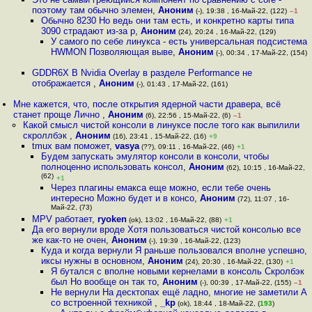
поэтому там обычно элемен
,
Аноним
(-), 19:38 , 16-Май-22, (122)
–1
Обычно 8230 Но ведь они там есть, и конкретно карты типа
3090 страдают из-за р
,
Аноним
(24), 20:24 , 16-Май-22, (129)
У самого по себе линукса - есть универсальная подсистема
HWMON Позволяющая выве
,
Аноним
(-), 00:34 , 17-Май-22, (154)
GDDR6X В Nvidia Overlay в разделе Performance не
отображается
,
Аноним
(-), 01:43 , 17-Май-22, (161)
Мне кажется, что, после открытия ядерной части дравера, всё
станет проще Лично
,
Аноним
(6), 22:56 , 15-Май-22, (6)
–1
Какой смысл чистой консоли в линуксе после того как выпилили
скроллбэк
,
Аноним
(16), 23:41 , 15-Май-22, (16)
+9
tmux вам поможет
,
vasya
(??), 09:11 , 16-Май-22, (46)
+1
Будем запускать эмулятор консоли в консоли, чтобы
полноценно использовать консол
,
Аноним
(62), 10:15 , 16-Май-22,
(62)
+1
Через плагины емакса еще можно, если тебе очень
интересно Можно будет и в консо
,
Аноним
(72), 11:07 , 16-
Май-22, (73)
MPV работает
,
ryoken
(ok), 13:02 , 16-Май-22, (88)
+1
Да его вернули вроде Хотя пользоваться чистой консолью все
же как-то не очен
,
Аноним
(-), 19:39 , 16-Май-22, (123)
Куда и когда вернули Я раньше пользовался вполне успешно,
иксы нужны в основном
,
Аноним
(24), 20:30 , 16-Май-22, (130)
+1
Я бутался с вполне новыми кернелами в консоль Скролбэк
был Но вообще он так то
,
Аноним
(-), 00:39 , 17-Май-22, (155)
–1
Не вернули На десктопах ещё ладно, многие не заметили А
со встроенной техникой
,
_kp
(ok), 18:44 , 18-Май-22, (
193
)