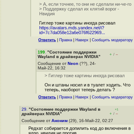
> А, если точнее, то они не сделали ни-че-го
> Поддержку сделал их клятий ворог -
Нвидия
Гитлер тоже картины иногда рисовал
https://avatars.mds.yandex.net/i?
id=7c7da058e12a6e076f622969...
Ответить
|
Правка
|
Наверх
|
Cообщить модератору
199
.
"Состояние поддержки
+
–
/
Wayland в драйверах NVIDIA"
Сообщение от
Neon
(??), 24-
Май-22, 16:32
> Гитлер тоже картины иногда рисовал
Он и штаны носил и в туалет ходить. Что
теперь, наоборот теперь делать ?
Ответить
|
Правка
|
Наверх
|
Cообщить модератору
29.
"Состояние поддержки Wayland в
+1
+
–
драйверах NVIDIA"
/
Сообщение от
Аноним
(29), 16-Май-22, 02:27
Редхат собирается допилить код до включения в
ядро, нвидия не против.