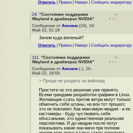
Ответить
|
Правка
|
Наверх
|
Cообщить модератору
24.
"Состояние поддержки
+2
+
–
Wayland в драйверах NVIDIA"
/
Сообщение от
Аноним
(24), 16-
Май-22, 01:18
Зачем куда вяленый?
Ответить
|
Правка
|
Наверх
|
Cообщить модератору
111.
"Состояние поддержки
+3
+
–
Wayland в драйверах NVIDIA"
/
Сообщение от
Аноним
(-), 16-
Май-22, 18:59
> Проще не уходить на вайланд
Простите но это решение уже принято.
Всеми грандами разработки графики в Linux.
Желающие ссать против ветра могут только
обмочить себе штаны, на вон тот процесс
это не повлияет. Как максимум нвидия - и ее
кастомеры - буду чуствовать себя
обоссаными, это единственная реальная
перспектива. И до нвидии после потуг
показывать какие они мачо при полном
игноре этих потуг в Linux стало доползать