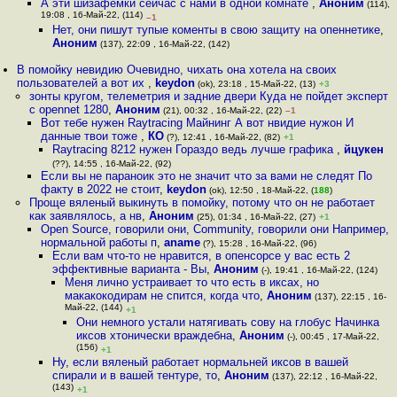
А эти шизафемки сейчас с нами в одной комнате
,
Аноним
(114),
19:08 , 16-Май-22, (114)
–1
Нет, они пишут тупые коменты в свою защиту на опеннетике
,
Аноним
(137), 22:09 , 16-Май-22, (142)
В помойку невидию Очевидно, чихать она хотела на своих
пользователей а вот их
,
keydon
(ok), 23:18 , 15-Май-22, (13)
+3
зонты кругом, телеметрия и задние двери Куда не пойдет эксперт
с opennet 1280
,
Аноним
(21), 00:32 , 16-Май-22, (22)
–1
Вот тебе нужен Raytracing Майнинг А вот нвидие нужон И
данные твои тоже
,
КО
(?), 12:41 , 16-Май-22, (82)
+1
Raytracing 8212 нужен Гораздо ведь лучше графика
,
йцукен
(??), 14:55 , 16-Май-22, (92)
Если вы не параноик это не значит что за вами не следят По
факту в 2022 не стоит
,
keydon
(ok), 12:50 , 18-Май-22, (
188
)
Проще вяленый выкинуть в помойку, потому что он не работает
как заявлялось, а нв
,
Аноним
(25), 01:34 , 16-Май-22, (27)
+1
Open Source, говорили они, Community, говорили они Например,
нормальной работы п
,
aname
(?), 15:28 , 16-Май-22, (96)
Если вам что-то не нравится, в опенсорсе у вас есть 2
эффективные варианта - Вы
,
Аноним
(-), 19:41 , 16-Май-22, (124)
Меня лично устраивает то что есть в иксах, но
макакокодирам не спится, когда что
,
Аноним
(137), 22:15 , 16-
Май-22, (144)
+1
Они немного устали натягивать сову на глобус Начинка
иксов хтонически враждебна
,
Аноним
(-), 00:45 , 17-Май-22,
(156)
+1
Ну, если вяленый работает нормальней иксов в вашей
спирали и в вашей тентуре, то
,
Аноним
(137), 22:12 , 16-Май-22,
(143)
+1