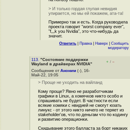
> И только гордая глупая невидия
упирается, но мы ей покажем, ата-та!
Примерно так и есть. Когда руководила
проекта говорит "worst company ever",
"f,,,k you Nvidia", это что-нибудь да
значит.
Ответить
|
Правка
|
Наверх
|
Cообщить
модератору
113.
"Состояние поддержки
+
–
/
Wayland в драйверах NVIDIA"
Сообщение от
Аноним
(-), 16-
Май-22, 19:05
> Проще не уходить на вайланд
Кому проще? Явно не разработчикам
графики в Linux, а хомячков никто особо и
спрашивать не будет. В частности если
всякие хомяки с нвидией не смогут юзать
линукс - от этого никто ничего не теряет из
stakeholder'ов, что по деньгам что по кодингу
и развитию операционки.
Скидывание этого балласта за борт никаких