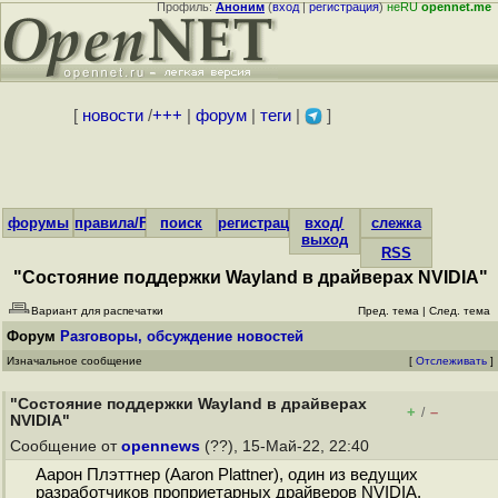
Профиль:
Аноним
(
вход
|
регистрация
)
неRU
opennet.me
[
новости
/
+++
|
форум
|
теги
|
]
форумы
правила/FAQ
поиск
регистрация
вход/
слежка
выход
RSS
"Состояние поддержки Wayland в драйверах NVIDIA"
Вариант для распечатки
Пред. тема
|
След. тема
Форум
Разговоры, обсуждение новостей
Изначальное сообщение
[
Отслеживать
]
"Состояние поддержки Wayland в драйверах
+
–
/
NVIDIA"
Сообщение от
opennews
(??), 15-Май-22, 22:40
Аарон Плэттнер (Aaron Plattner), один из ведущих
разработчиков проприетарных драйверов NVIDIA,