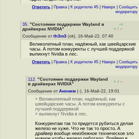
Ответить
|
Правка
|
К родителю #5
|
Наверх
|
Cообщить
модератору
35.
"Состояние поддержки Wayland в
+3
+
–
драйверах NVIDIA"
/
Сообщение от
th3m3
(ok), 16-Май-22, 07:40
Великолепный план, надёжный, как швейцарские
часы. А потом конкуренты с лучшей поддержкой
выпихнут Nvidia в лес.
Ответить
|
Правка
|
К родителю #5
|
Наверх
|
Cообщить
модератору
112.
"Состояние поддержки Wayland
+
–
/
в драйверах NVIDIA"
Сообщение от
Аноним
(-), 16-Май-22, 19:01
> Великолепный план, надёжный, как
швейцарские часы. А потом конкуренты с
лучшей поддержкой
> выпихнут Nvidia в лес.
Конкурентам так то придется рубиться делая
железо не хуже. Что не так то просто. А
драйвер вообще неизбежное техническое зло
нужное чтобы железо работало. Драйвер в