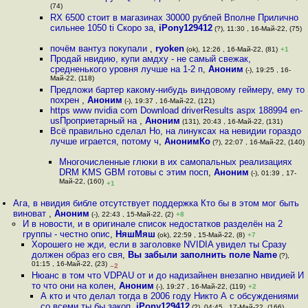
(74)
RX 6500 стоит в магазинах 30000 рублей Вполне Прилично
сильнее 1050 ti Скоро за
,
iPony129412
(?), 11:30 , 16-Май-22, (75)
почём вантуз покупали
,
ryoken
(ok), 12:26 , 16-Май-22, (81)
+1
Продай нвидию, купи амдху - не самый свежак,
средненького уровня лучше на 1-2 п
,
Аноним
(-), 19:25 , 16-
Май-22, (118)
Предложи бартер какому-нибудь виндовому геймеру, ему то
похрен
,
Аноним
(-), 19:37 , 16-Май-22, (121)
https www nvidia com Download driverResults aspx 188994 en-
usПроприетарный на
,
Аноним
(131), 20:43 , 16-Май-22, (131)
Всё правильно сделал Но, на линуксах на невидии гораздо
лучше играется, потому ч
,
АнонимКо
(?), 22:07 , 16-Май-22, (140)
Многочисленные глюки в их самопальных реализациях
DRM KMS GBM готовы с этим посп
,
Аноним
(-), 01:39 , 17-
Май-22, (160)
+1
Ага, в нвидия библе отсутствует поддержка Кто бы в этом мог быть
виноват
,
Аноним
(-), 22:43 , 15-Май-22, (2)
+8
И в новости, и в оригинале список недостатков разделён на 2
группы - честно опис
,
НяшМяш
(ok), 22:59 , 15-Май-22, (8)
+7
Хорошего не жди, если в заголовке NVIDIA увидел ты Сразу
должен образ его свя
,
Вы забыли заполнить поле Name
(?),
01:15 , 16-Май-22, (23)
–2
Нюанс в том что VDPAU от и до надизайнен внезапно нвидией И
то что они на колен
,
Аноним
(-), 19:27 , 16-Май-22, (119)
+2
А кто и что делал тогда в 2006 году Никто А с обсуждениями
со всеми ты бы закоп
,
iPony129412
(?), 04:45 , 17-Май-22, (166)