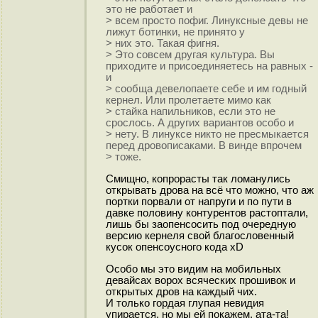
это не работает и
> всем просто пофиг. Линуксные девы не
лижут ботинки, не принято у
> них это. Такая фигня.
> Это совсем другая культура. Вы
приходите и присоединяетесь на равных -
и
> сообща девелопаете себе и им годный
кернел. Или пролетаете мимо как
> стайка напильников, если это не
срослось. А других вариантов особо и
> нету. В линуксе никто не пресмыкается
перед дровописаками. В винде впрочем
> тоже.
Смищно, копрорасты так ломанулись
открывать дрова на всё что можно, что аж
портки порвали от напруги и по пути в
давке половину контурентов растоптали,
лишь бы заопенсосить под очередную
версию кернеля свой благословенный
кусок опенсоусного кода xD
Особо мы это видим на мобильных
девайсах ворох всяческих прошивок и
открытых дров на каждый чих.
И только гордая глупая невидия
упирается, но мы ей покажем, ата-та!