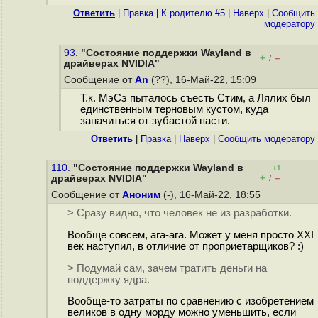
Ответить
|
Правка
|
К родителю #5
|
Наверх
|
Cообщить
модератору
93.
"Состояние поддержки Wayland в
+
–
/
драйверах NVIDIA"
Сообщение от
An
(??), 16-Май-22, 15:09
Т.к. МэСэ пыталось съесть Стим, а Лялих был
единственным терновым кустом, куда
заначиться от зубастой пасти.
Ответить
|
Правка
|
Наверх
|
Cообщить модератору
110.
"Состояние поддержки Wayland в
+1
+
–
драйверах NVIDIA"
/
Сообщение от
Аноним
(-), 16-Май-22, 18:55
> Сразу видно, что человек не из разработки.
Вообще совсем, ага-ага. Может у меня просто XXI
век наступил, в отличие от проприетарщиков? :)
> Подумай сам, зачем тратить деньги на
поддержку ядра.
Вообще-то затраты по сравнению с изобретением
великов в одну морду можно уменьшить, если