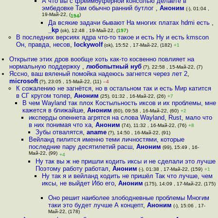
А что вы с фреймбуферной консолью делаете в
эмбедовке Там обычно ранний бутлог
,
Аноним
(-), 01:04 ,
19-Май-22, (
)
194
Да всякие задачи бывают На многих платах hdmi есть
,
_kp
(ok), 12:48 , 19-Май-22, (
197
)
В последних версиях ядра что-то такое и есть Ну и есть kmscon
Он, правда, несов
,
lockywolf
(ok), 15:52 , 17-Май-22, (182)
+1
Открытие этих дров вообще хоть как-то косвенно повлияет на
нормальную поддержку
,
любопытный нуб
(?), 22:58 , 15-Май-22, (7)
Яссно, ваш вяленый помойка надеюсь загнется через лет 2
,
microsoft
(?), 23:05 , 15-Май-22, (11)
–4
К сожалению не загнётся, но в остальном так и есть Мир катится
в СГ кругом толер
,
Аноним
(25), 01:32 , 16-Май-22, (26)
+7
В чем Wayland так плох Костыльность иксов и их проблемы, мне
кажется в ближайше
,
Аноним
(60), 09:58 , 16-Май-22, (60)
+2
иксперды опеннета агрятся на слова Wayland, Rust, мало что
в них понимая что ха
,
Аноним
(74), 11:32 , 16-Май-22, (76)
+8
Зубы отвалятся
,
aname
(?), 14:50 , 16-Май-22, (91)
Вейланд пилится именно теми личностями, которые
последние пару десятилетий расш
,
Аноним
(99), 15:49 , 16-
Май-22, (99)
+4
Ну так вы ж не пришли кодить иксы и не сделали это лучше
Поэтому работу работал
,
Аноним
(-), 01:38 , 17-Май-22, (159)
+1
Ну так я и вейланд кодить не пришёл Так что лучше, чем
иксы, не выйдет Ибо его
,
Аноним
(175), 14:09 , 17-Май-22, (175)
Оно решит наиболее злободневные проблемы Многим
таки это будет лучше А концепт
,
Аноним
(-), 15:06 , 17-
Май-22, (178)