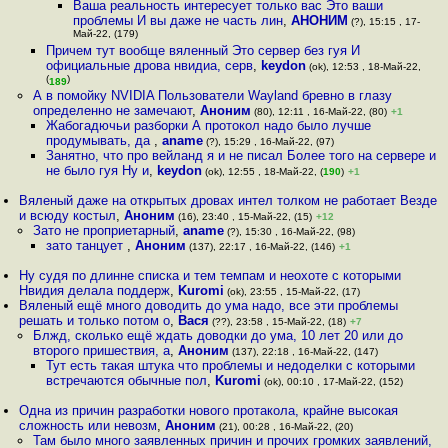
Ваша реальность интересует только вас Это ваши
проблемы И вы даже не часть лин
,
АНОНИМ
(?), 15:15 , 17-
Май-22, (179)
Причем тут вообще вяленный Это сервер без гуя И
официальные дрова нвидиа, серв
,
keydon
(ok), 12:53 , 18-Май-22,
(
)
189
А в помойку NVIDIA Пользователи Wayland бревно в глазу
определенно не замечают
,
Аноним
(80), 12:11 , 16-Май-22, (80)
+1
Жабогадючьи разборки А протокол надо было лучше
продумывать, да
,
aname
(?), 15:29 , 16-Май-22, (97)
Занятно, что про вейланд я и не писал Более того на сервере и
не было гуя Ну и
,
keydon
(ok), 12:55 , 18-Май-22, (
190
)
+1
Вяленый даже на открытых дровах интел толком не работает Везде
и всюду костыл
,
Аноним
(16), 23:40 , 15-Май-22, (15)
+12
Зато не проприетарный
,
aname
(?), 15:30 , 16-Май-22, (98)
зато танцует
,
Аноним
(137), 22:17 , 16-Май-22, (146)
+1
Ну судя по длинне списка и тем темпам и неохоте с которыми
Нвидия делала поддерж
,
Kuromi
(ok), 23:55 , 15-Май-22, (17)
Вяленый ещё много доводить до ума надо, все эти проблемы
решать и только потом о
,
Вася
(??), 23:58 , 15-Май-22, (18)
+7
Блжд, сколько ещё ждать доводки до ума, 10 лет 20 или до
второго пришествия, а
,
Аноним
(137), 22:18 , 16-Май-22, (147)
Тут есть такая штука что проблемы и недоделки с которыми
встречаются обычные пол
,
Kuromi
(ok), 00:10 , 17-Май-22, (152)
Одна из причин разработки нового протакола, крайне высокая
сложность или невозм
,
Аноним
(21), 00:28 , 16-Май-22, (20)
Там было много заявленных причин и прочих громких заявлений,