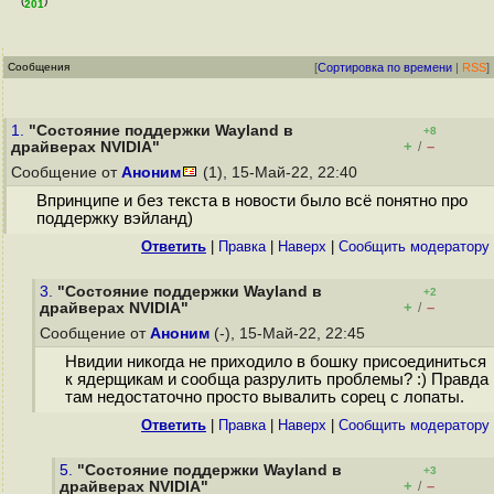
(
)
201
Сообщения
[
Сортировка по времени
|
RSS
]
1.
"Состояние поддержки Wayland в
+8
+
–
драйверах NVIDIA"
/
Сообщение от
Аноним
(1), 15-Май-22, 22:40
Впринципе и без текста в новости было всё понятно про
поддержку вэйланд)
Ответить
|
Правка
|
Наверх
|
Cообщить модератору
3.
"Состояние поддержки Wayland в
+2
+
–
драйверах NVIDIA"
/
Сообщение от
Аноним
(-), 15-Май-22, 22:45
Нвидии никогда не приходило в бошку присоединиться
к ядерщикам и сообща разрулить проблемы? :) Правда
там недостаточно просто вывалить сорец с лопаты.
Ответить
|
Правка
|
Наверх
|
Cообщить модератору
5.
"Состояние поддержки Wayland в
+3
+
–
драйверах NVIDIA"
/