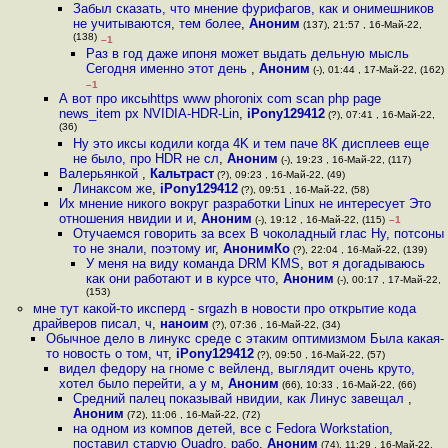
Забыл сказать, что мнение фурифагов, как и онимешников
не учитываются, тем более
,
Аноним
(137), 21:57 , 16-Май-22,
(138)
–1
Раз в год даже ипоня может выдать дельную мысль
Сегодня именно этот день
,
Аноним
(-), 01:44 , 17-Май-22, (162)
–1
А вот про иксыhttps www phoronix com scan php page
news_item px NVIDIA-HDR-Lin
,
iPony129412
(?), 07:41 , 16-Май-22,
(36)
Ну это иксы кодили когда 4K и тем паче 8K дисплеев еще
не было, про HDR не сл
,
Аноним
(-), 19:23 , 16-Май-22, (117)
Валерьянкой
,
Кальтраст
(?), 09:23 , 16-Май-22, (49)
Линаксом же
,
iPony129412
(?), 09:51 , 16-Май-22, (58)
Их мнение никого вокруг разработки Linux не интересует Это
отношения нвидии и и
,
Аноним
(-), 19:12 , 16-Май-22, (115)
–1
Отучаемся говорить за всех В чоколадный глас Ну, потсоны
то не знали, поэтому иг
,
АнонимКо
(?), 22:04 , 16-Май-22, (139)
У меня на виду команда DRM KMS, вот я догадываюсь
как они работают и в курсе что
,
Аноним
(-), 00:17 , 17-Май-22,
(153)
мне тут какой-то иксперд - srgazh в новости про открытие кода
драйверов писал, ч
,
наноим
(?), 07:36 , 16-Май-22, (34)
Обычное дело в линукс среде с этаким оптимизмом Была какая-
то новость о том, чт
,
iPony129412
(?), 09:50 , 16-Май-22, (57)
видел федору на гноме с вейленд, выглядит очень круто,
хотел было перейти, а у м
,
Аноним
(66), 10:33 , 16-Май-22, (66)
Средний палец показывай нвидии, как Линус завещал
,
Аноним
(72), 11:06 , 16-Май-22, (72)
на одном из компов детей, все с Fedora Workstation,
поставил старую Quadro, рабо
,
Аноним
(74), 11:29 , 16-Май-22,