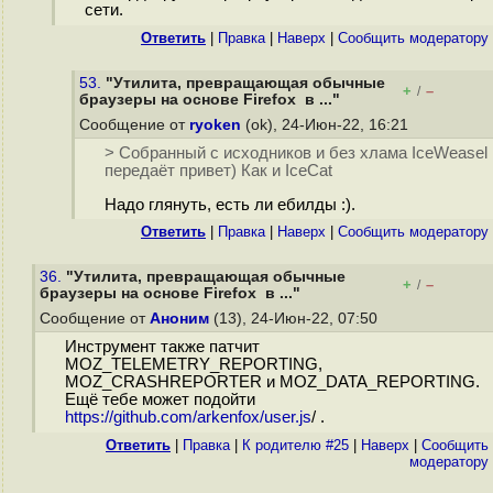
сети.
Ответить
|
Правка
|
Наверх
|
Cообщить модератору
53.
"Утилита, превращающая обычные
+
–
/
браузеры на основе Firefox в ..."
Сообщение от
ryoken
(ok), 24-Июн-22, 16:21
> Собранный с исходников и без хлама IceWeasel
передаёт привет) Как и IceCat
Надо глянуть, есть ли ебилды :).
Ответить
|
Правка
|
Наверх
|
Cообщить модератору
36.
"Утилита, превращающая обычные
+
–
/
браузеры на основе Firefox в ..."
Сообщение от
Аноним
(13), 24-Июн-22, 07:50
Инструмент также патчит
MOZ_TELEMETRY_REPORTING,
MOZ_CRASHREPORTER и MOZ_DATA_REPORTING.
Ещё тебе может подойти
https://github.com/arkenfox/user.js
/ .
Ответить
|
Правка
|
К родителю #25
|
Наверх
|
Cообщить
модератору