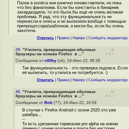
Палок в колёса они конечно понавставляли, но пока
что без фанатизма. Если бы константы в бинарник
захардкодили, то это была бы ещё не очень великая
проблема. Я рад, что эту функциональность не
перенесли в плюсы и не выпилили вообще с помощью
препроцессора/шаблонов, а могли бы, если бы очень
захотели.
Ответить
|
Правка
|
Наверх
|
Cообщить модератору
39.
"Утилита, превращающая обычные
–1
+
–
браузеры на основе Firefox в ..."
/
Сообщение от
n00by
(ok), 24-Июн-22, 08:28
Так функциональность - это проверка подписи. Если
её выпилить, то утилита не потребуется. :)
Ответить
|
Правка
|
Наверх
|
Cообщить модератору
46.
"Утилита, превращающая обычные
+1
+
–
браузеры на основе Firefox в ..."
/
Сообщение от
Bob
(??), 24-Июн-22, 10:59
В случае с Firefox Android с осени 2020 это уже
швабра...
--
То есть урезанная тормозная pre alpha на новом
движке с одним аддоном и почти без настроек