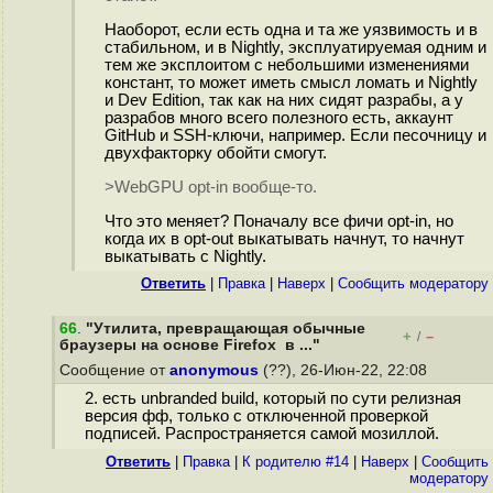
Наоборот, если есть одна и та же уязвимость и в
стабильном, и в Nightly, эксплуатируемая одним и
тем же эксплоитом с небольшими изменениями
констант, то может иметь смысл ломать и Nightly
и Dev Edition, так как на них сидят разрабы, а у
разрабов много всего полезного есть, аккаунт
GitHub и SSH-ключи, например. Если песочницу и
двухфакторку обойти смогут.
>WebGPU opt-in вообще-то.
Что это меняет? Поначалу все фичи opt-in, но
когда их в opt-out выкатывать начнут, то начнут
выкатывать с Nightly.
Ответить
|
Правка
|
Наверх
|
Cообщить модератору
66
.
"Утилита, превращающая обычные
+
–
/
браузеры на основе Firefox в ..."
Сообщение от
anonymous
(??), 26-Июн-22, 22:08
2. есть unbranded build, который по сути релизная
версия фф, только с отключенной проверкой
подписей. Распространяется самой мозиллой.
Ответить
|
Правка
|
К родителю #14
|
Наверх
|
Cообщить
модератору