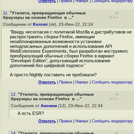
Ответить
|
Правка
|
Наверх
|
Cообщить модератору
11.
"Утилита, превращающая обычные
+1
+
–
браузеры на основе Firefox в ..."
/
Сообщение от
Kuromi
(ok), 23-Июн-22, 22:24
"Ввиду несогласия с политикой Mozilla и дистрибутивов не
распространять сборки Firefox, имеющие
незаблокированные возможности установки
неподписанных дополнений и использования API
WebExtensions Experiments, был разработан инструмент,
преобразующий обычные сборки Firefox в вариант
"Developer Edition", допускающий использование
дополнений без цифровой подписи."
А просто Nightly поставить не пробовали?
Ответить
|
Правка
|
Наверх
|
Cообщить модератору
12.
"Утилита, превращающая обычные
+1
+
–
браузеры на основе Firefox в ..."
/
Сообщение от
Аноним
(12), 23-Июн-22, 22:34
А есть ESR?
Ответить
|
Правка
|
Наверх
|
Cообщить модератору
14.
"Утилита, превращающая обычные
+1