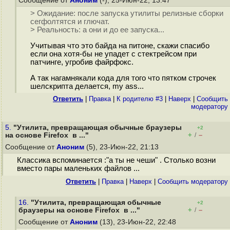
Сообщение от
Аноним
(-), 25-Июн-22, 13:47
> Ожидание: после запуска утилиты релизные сборки
сегфолтятся и глючат.
> Реальность: а они и до ее запуска...
Учитывая что это байда на питоне, скажи спасибо
если она хотя-бы не упадет с стектрейсом при
патчинге, угробив файрфокс.
А так нагамнякали кода для того что пятком строчек
шелскрипта делается, my ass...
Ответить
|
Правка
|
К родителю #3
|
Наверх
|
Cообщить
модератору
5.
"Утилита, превращающая обычные браузеры
+2
+
–
на основе Firefox в ..."
/
Сообщение от
Аноним
(5), 23-Июн-22, 21:13
Классика вспоминается :"а ты не чеши" . Столько возни
вместо пары маленьких файлов ...
Ответить
|
Правка
|
Наверх
|
Cообщить модератору
16.
"Утилита, превращающая обычные
+2
+
–
браузеры на основе Firefox в ..."
/
Сообщение от
Аноним
(13), 23-Июн-22, 22:48