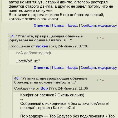
автор не мог тянуть старый двигло, а теперь растерял
фанатов старого двигла, а других не завёл потому что не
понятно зачем он нужен.
В отличии от хрома и около 5 его деблоатед версий,
которые отлично поживают.
Ответить
|
Правка
|
Наверх
|
Cообщить модератору
34.
"Утилита, превращающая обычные
+
–
/
браузеры на основе Firefox в ..."
Сообщение от
ryoken
(ok), 24-Июн-22, 07:36
>>А деблоатед фф
LibreWolf, не?
Ответить
|
Правка
|
Наверх
|
Cообщить модератору
48.
"Утилита, превращающая обычные
+
–
/
браузеры на основе Firefox в ..."
Сообщение от
Bob
(??), 24-Июн-22, 11:06
Конфиг от васянов? Очень сильно)
--
Собранный с исходников и без хлама IceWeasel
передаёт привет) Как и IceCat
--
По хардкору — Тор Браузер без подключения к Тор