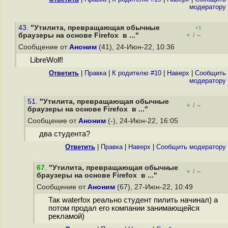
модератору
43.
"Утилита, превращающая обычные
+1
+
–
браузеры на основе Firefox в ..."
/
Сообщение от
Аноним
(41), 24-Июн-22, 10:36
LibreWolf!
Ответить
|
Правка
|
К родителю #10
|
Наверх
|
Cообщить
модератору
51.
"Утилита, превращающая обычные
+
–
/
браузеры на основе Firefox в ..."
Сообщение от
Аноним
(-), 24-Июн-22, 16:05
два студента?
Ответить
|
Правка
|
Наверх
|
Cообщить модератору
67
.
"Утилита, превращающая обычные
+
–
/
браузеры на основе Firefox в ..."
Сообщение от
Аноним
(67), 27-Июн-22, 10:49
Так waterfox реально студент пилить начинал) а
потом продал его компании занимающейся
рекламой)