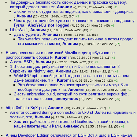
Ты доверишь безопасность своих данных и трафика браузеру,
который делает один ст
,
Аноним
(-), 23:39 , 23-Июн-22, (19)
+2
а если много студентов из яндекса, как с вивальди, - доверишь
,
Аноним
(26), 02:58 , 24-Июн-22, (26)
+3
Чем студент-ноунейм хуже поехавших сжв-шников на подсосе у
Гугла
,
AlexYeCu_not_logged
(?), 10:50 , 24-Июн-22, (45)
+3
LibreWolf
,
Аноним
(41), 10:36 , 24-Июн-22, (43)
+1
два студента
,
Аноним
(-), 16:05 , 24-Июн-22, (51)
Так waterfox реально студент пилить начинал а потом продал
его компании занимаю
,
Аноним
(67), 10:49 , 27-Июн-22, (
67
)
Ввиду несогласия с политикой Mozilla и дистрибутивов не
распространять сборки F
,
Kuromi
(ok), 22:24 , 23-Июн-22, (11)
+1
А есть ESR
,
Аноним
(12), 22:34 , 23-Июн-22, (12)
+1
1 В составе дистрибутива ни он, ни DE не поставляются 2
Сёрфить на Nightly нех
,
Аноним
(13), 22:42 , 23-Июн-22, (14)
+1
WebGPU opt-in вообще-то Что до серинга, то серфить на нем
даже безопаснее, т к
,
Kuromi
(ok), 01:55 , 24-Июн-22, (23)
+2
Это безусловно плюс Но некоторые уязвимости могут быть
вообще не в доступе к па
,
Аноним
(13), 08:20 , 24-Июн-22, (38)
+1
2 есть unbranded build, который по сути релизная версия фф,
только с отключенно
,
anonymous
(??), 22:08 , 26-Июн-22, (
66
)
https 0x0 st oSqX png
,
Аноним
(13), 22:49 , 23-Июн-22, (17)
+1
An error occurred during a connection to 0x0 st Залей на нормальный
хостинг, это
,
Аноним
(-), 13:26 , 24-Июн-22, (50)
Хостинг работает замечательно Проблема с твоей стороны, с
нашей пакеты ушли Капч
,
аннанас
(?), 21:55 , 24-Июн-22, (56)
+1
А чем Developer Edition отличается от ESR Вот я щас в ESR нажал