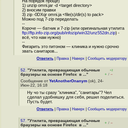
На порядок проще)
1) unzip omni.jar -d <target directory>
2) вносим правки
3) zip -0DXqr omni.ja <file(s)/dir(s) to pack>
Можно под 7-zip переделать
--
Короче — батник и 7-zip (или оригинальная утилита
ftp://ftp.info-zip.org/pub/infozip/win32/unz552dn.zip
) -
всё, что нам нужно)
--
Фигарить это питоном — клиника и нужно срочно
звать санитаров...
Ответить
|
Правка
|
Наверх
|
Cообщить модератору
52.
"Утилита, превращающая обычные
+2
+
–
браузеры на основе Firefox в ..."
/
Сообщение от
YetAnotherOnanym
(ok), 24-
Июн-22, 16:18
Ну чо ты сразу "клиника", "санитары"? Чел
сделал удобняшку для себя, решил поделиться.
Пусть будет.
Ответить
|
Правка
|
Наверх
|
Cообщить модератору
57.
"Утилита, превращающая обычные
+
–
/
браузеры на основе Firefox в ..."