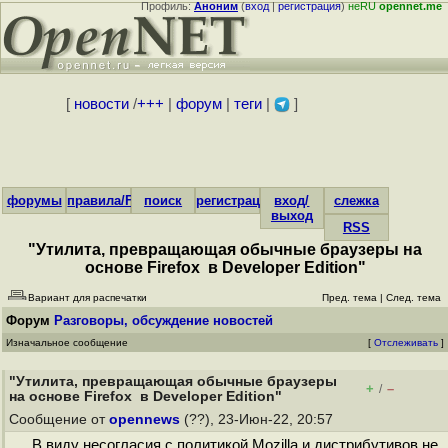
Профиль:
Аноним
(
вход
|
регистрация
)
неRU
opennet.me
[
новости
/
+++
|
форум
|
теги
|
]
форумы
правила/FAQ
поиск
регистрация
вход/
слежка
выход
RSS
"Утилита, превращающая обычные браузеры на
основе Firefox в Developer Edition"
Вариант для распечатки
Пред. тема
|
След. тема
Форум
Разговоры, обсуждение новостей
Изначальное сообщение
[
Отслеживать
]
"Утилита, превращающая обычные браузеры
+
–
/
на основе Firefox в Developer Edition"
Сообщение от
opennews
(??), 23-Июн-22, 20:57
В виду несогласия с политикой Mozilla и дистрибутивов не