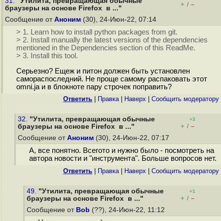
31.
"Утилита, превращающая обычные
+
–
/
браузеры на основе Firefox в ..."
Сообщение от
Аноним
(30), 24-Июн-22, 07:14
> 1. Learn how to install python packages from git.
> 2. Install manually the latest versions of the dependencies
mentioned in the Dependencies section of this ReadMe.
> 3. Install this tool.
Серьезно? Ещеж и питон должен быть установлен
самораспоследний. Не проще самому распаковать этот
omni.ja и в блокноте пару строчек поправить?
Ответить
|
Правка
|
Наверх
|
Cообщить модератору
32.
"Утилита, превращающая обычные
+3
+
–
браузеры на основе Firefox в ..."
/
Сообщение от
Аноним
(30), 24-Июн-22, 07:17
А, все понятно. Всегото и нужно было - посмотреть на
автора новости и "инструмента". Больше вопросов нет.
Ответить
|
Правка
|
Наверх
|
Cообщить модератору
49.
"Утилита, превращающая обычные
+1
+
–
браузеры на основе Firefox в ..."
/
Сообщение от
Bob
(??), 24-Июн-22, 11:12