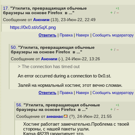
17.
"Утилита, превращающая обычные
+1
+
–
браузеры на основе Firefox в ..."
/
Сообщение от
Аноним
(13), 23-Июн-22, 22:49
https://0x0.st/oSqX.png
Ответить
|
Правка
|
Наверх
|
Cообщить модератору
50.
"Утилита, превращающая обычные
+
–
/
браузеры на основе Firefox в ..."
Сообщение от
Аноним
(-), 24-Июн-22, 13:26
> The connection has timed out
An error occurred during a connection to 0x0.st.
Залей на нормальный хостинг, этот вечно сломан.
Ответить
|
Правка
|
Наверх
|
Cообщить модератору
56.
"Утилита, превращающая обычные
+1
+
–
браузеры на основе Firefox в ..."
/
Сообщение от
аннанас
(?), 24-Июн-22, 21:55
Хостинг работает замечательно.Проблема с твоей
стороны, с нашей пакеты ушли.
Капча 48239 гарантирует это.