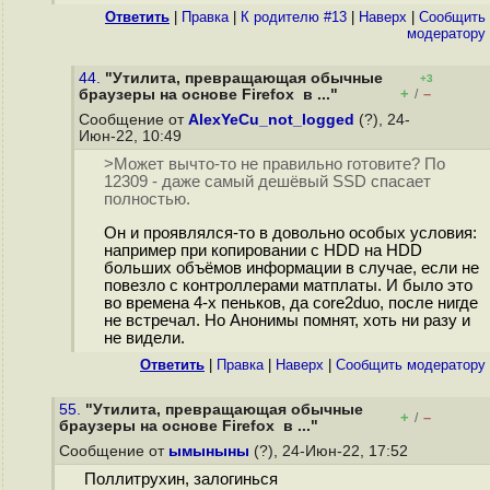
Ответить
|
Правка
|
К родителю #13
|
Наверх
|
Cообщить
модератору
44.
"Утилита, превращающая обычные
+3
+
–
браузеры на основе Firefox в ..."
/
Сообщение от
AlexYeCu_not_logged
(?), 24-
Июн-22, 10:49
>Может вычто-то не правильно готовите? По
12309 - даже самый дешёвый SSD спасает
полностью.
Он и проявлялся-то в довольно особых условия:
например при копировании с HDD на HDD
больших объёмов информации в случае, если не
повезло с контроллерами матплаты. И было это
во времена 4-х пеньков, да core2duo, после нигде
не встречал. Но Анонимы помнят, хоть ни разу и
не видели.
Ответить
|
Правка
|
Наверх
|
Cообщить модератору
55.
"Утилита, превращающая обычные
+
–
/
браузеры на основе Firefox в ..."
Сообщение от
ымыныны
(?), 24-Июн-22, 17:52
Поллитрухин, залогинься