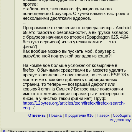
против:
стабильного, экономного, функционального
полноценного браузера. С кучей важных настроек и
несколькими десятками аддонов.
--
Программное отключение от сервера синхры Android
68 это "забота о безопасности", а выгрузка вкладок
с браузера начиная со второй (Spapdragon 625, 4\64
без гугл сервисов) из-за утечки памяти — это
фича?)
Как вообще можно выпускать моб. браузер с
вырубленной подгрузкой вкладок из кэша?!
--
На компе всё больше усложняют ковыряние в
firefox. Обычными средствами вы можете удалить
предустановленные поисковики, но если в ESR 78 я
мог эти же спокойно добавить с официальных
страниц, то теперь — возвращай дефолт или
ковыряй omni.ja Смысл? Встроенные поисковики
имеют отслеживающие параметры и рефереры от
лисы, а у чистых такой фигни нет) Пруф:
https://12bytes.org/articles/tech/firefox/firefox-search-
eng...
/
Ответить
|
Правка
|
К родителю #16
|
Наверх
|
Cообщить
модератору
9.
"Утилита, превращающая обычные браузеры