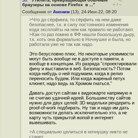
38.
"Утилита, превращающая обычные
+1
+
–
браузеры на основе Firefox в ..."
/
Сообщение от
Аноним
(13), 24-Июн-22, 08:20
>Что до сёрфинга, то сёрфить на нем даже
безопаснее, т.к. в силу постоянного изменения
кода эксплойты на нем как правило не работают.
>Как-то раз помню в ФФ нашли бооольшую дыру,
т.к. хоть она формально в Ночнушке и была, но
работала уже не так как надо.
Это безусловно плюс. Но некоторые уязвимости
могут быть вообще не в доступе к памяти, а
вообще в концепции. Из разряда "спроектировали
фичу и выставили в веб. Безопасность? Потом
когда-нибудь о ней подумаем, когда в релиз
переносить будем. Или когда жареный петух
клюнет, надо ведь за Хромом гнаться."
Давать доступ сайтам к видеокарте напрямую я
не считаю удачной идеей. Большинству сайтов
нужно для двух целей: 3D модельки рендерить и
proof-of-work подбирать. Ну так и надо им дать
возможности делать исключительно это, а не
карту чуть прикрытой жопой в интернет
вывешивать.
>А специально целиться в ночнушку никто не
станет.