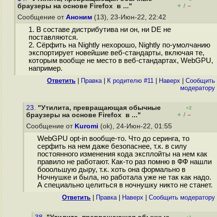
+
–
браузеры на основе Firefox в ..."
/
Сообщение от
Аноним
(13), 23-Июн-22, 22:42
1. В составе дистрибутива ни он, ни DE не
поставляются.
2. Сёрфить на Nightly нехорошо, Nightly по-умолчанию
экспортирует новейшие веб-стандарты, включая те,
которым вообще не место в веб-стандартах, WebGPU,
например.
Ответить
|
Правка
|
К родителю #11
|
Наверх
|
Cообщить
модератору
23.
"Утилита, превращающая обычные
+2
+
–
браузеры на основе Firefox в ..."
/
Сообщение от
Kuromi
(ok), 24-Июн-22, 01:55
WebGPU opt-in вообще-то. Что до серинга, то
серфить на нем даже безопаснее, т.к. в силу
постоянного изменения кода эксплойты на нем как
правило не работают. Как-то раз помню в ФФ нашли
бооольшую дыру, т.к. хоть она формально в
Ночнушке и была, но работала уже не так как надо.
А специально целиться в ночнушку никто не станет.
Ответить
|
Правка
|
Наверх
|
Cообщить модератору