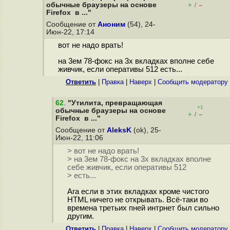
обычные браузеры на основе
+
–
/
Firefox в ..."
Сообщение от
Аноним
(54), 24-
Июн-22, 17:14
вот не надо врать!
на 3ем 78-фокс на 3х вкладках вполне себе
живчик, если оперативы 512 есть...
Ответить
|
Правка
|
Наверх
|
Cообщить модератору
62
.
"Утилита, превращающая
+1
обычные браузеры на основе
+
–
/
Firefox в ..."
Сообщение от
AleksK
(ok), 25-
Июн-22, 11:06
> вот не надо врать!
> на 3ем 78-фокс на 3х вкладках вполне
себе живчик, если оперативы 512
> есть...
Ага если в этих вкладках кроме чистого
HTML ничего не открывать. Всё-таки во
времена третьих пней интрнет был сильно
другим.
Ответить
|
Правка
|
Наверх
|
Cообщить модератору