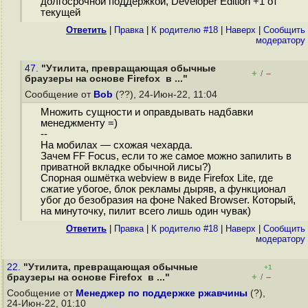
долгосрочной поддержкой, Developer Edition +1 от
текущей
Ответить
|
Правка
|
К родителю #18
|
Наверх
|
Cообщить
модератору
47.
"Утилита, превращающая обычные
+
–
/
браузеры на основе Firefox в ..."
Сообщение от
Bob
(??), 24-Июн-22, 11:04
Множить сущности и оправдывать надбавки
менеджменту =)
--
На мобилах — схожая чехарда.
Зачем FF Focus, если то же самое можно запилить в
приватной вкладке обычной лисы?)
Спорная ошмётка webview в виде Firefox Lite, где
сжатие убогое, блок рекламы дыряв, а функционал
убог до безобразия на фоне Naked Browser. Который,
на минуточку, пилит всего лишь один чувак)
Ответить
|
Правка
|
К родителю #18
|
Наверх
|
Cообщить
модератору
22.
"Утилита, превращающая обычные
+1
+
–
браузеры на основе Firefox в ..."
/
Сообщение от
Менеджер по поддержке ржавчины
(?),
24-Июн-22, 01:10