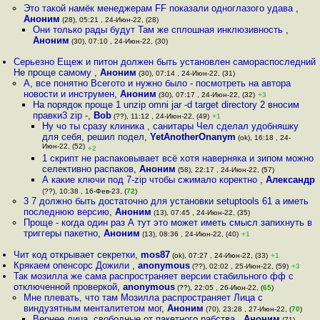
Это такой намёк менеджерам FF показали одноглазого удава
,
Аноним
(28), 05:21 , 24-Июн-22, (28)
Они только рады будут Там же сплошная инклюзивность
,
Аноним
(30), 07:10 , 24-Июн-22, (30)
Серьезно Ещеж и питон должен быть установлен самораспоследний
Не проще самому
,
Аноним
(30), 07:14 , 24-Июн-22, (31)
А, все понятно Всегото и нужно было - посмотреть на автора
новости и инструмен
,
Аноним
(30), 07:17 , 24-Июн-22, (32)
+3
На порядок проще 1 unzip omni jar -d target directory 2 вносим
правки3 zip -
,
Bob
(??), 11:12 , 24-Июн-22, (49)
+1
Ну чо ты сразу клиника , санитары Чел сделал удобняшку
для себя, решил подел
,
YetAnotherOnanym
(ok), 16:18 , 24-
Июн-22, (52)
+2
1 скрипт не распаковывает всё хотя наверняка и зипом можно
селективно распаков
,
Аноним
(58), 22:17 , 24-Июн-22, (57)
А какие ключи под 7-zip чтобы сжимало коректно
,
Александр
(??), 10:38 , 16-Фев-23, (
72
)
3 7 должно быть достаточно для установки setuptools 61 а иметь
последнюю версию
,
Аноним
(13), 07:45 , 24-Июн-22, (35)
Проще - когда один раз А тут это может иметь смысл запихнуть в
триггеры пакетно
,
Аноним
(13), 08:36 , 24-Июн-22, (40)
+1
Чит код открывает секретки
,
mos87
(ok), 07:27 , 24-Июн-22, (33)
+1
Крякаем опенсорс Дожили
,
anonymous
(??), 02:02 , 25-Июн-22, (59)
+3
Так мозилла же сама распространяет версии стабильного фф с
отключенной проверкой
,
anonymous
(??), 22:05 , 26-Июн-22, (
65
)
Мне плевать, что там Мозилла распространяет Лица с
виндузятным менталитетом мог
,
Аноним
(70), 23:28 , 27-Июн-22, (
70
)
Вернее лица, свободные от пакетного рабства
,
Аноним
(71),