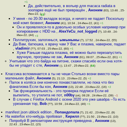
+1
Да, действительно, в вольер для macaca radiata в
зоопарке ещё не был превращён
,
Аноним
(63), 13:46 , 25-
Июн-22, (
)
63
У меня - по 20-30 вкладок всегда, и ничего не падает Поскольку
мой комп безвент
,
Аноним
(41), 10:34 , 24-Июн-22, (41)
+1
Он и проявлялся-то в довольно особых условия например при
копировании с HDD на
,
AlexYeCu_not_logged
(?), 10:49 , 24-
Июн-22, (44)
+3
Поллитрухин, залогинься
,
ымыныны
(?), 17:52 , 24-Июн-22, (55)
Да Вам, батюшка, к врачу чам У Вас и плазма, наверное, падает
,
vladimir
(??), 07:03 , 25-Июн-22, (60)
+1
Хуже Раньше падала плазма, её можно было перезапустить
вручную, програмы не зак
,
Аноним
(61), 09:07 , 25-Июн-22, (61)
+1
Учитывая что это байда на питоне, скажи спасибо если она хотя-
бы не упадет с сте
,
Аноним
(-), 13:47 , 25-Июн-22, (
64
)
Классика вспоминается а ты не чеши Столько возни вместо пары
маленьких файл
,
Аноним
(5), 21:13 , 23-Июн-22, (5)
+2
Палок в колёса они конечно понавставляли, но пока что без
фанатизма Если бы кон
,
Аноним
(13), 22:48 , 23-Июн-22, (16)
+2
Так функциональность - это проверка подписи Если её
выпилить, то утилита не пот
,
n00by
(ok), 08:28 , 24-Июн-22, (39)
–1
В случае с Firefox Android с осени 2020 это уже швабра --То есть
урезанная тор
,
Bob
(??), 10:59 , 24-Июн-22, (46)
+1
manifest json ublock edition
,
Попандопала
(?), 21:42 , 23-Июн-22, (9)
На waterfox кто-нибудь пробовал
,
Кирилл
(??), 21:50 , 23-Июн-22, (10)
Попробуй В репозитории инструкция приведена
,
Аноним
(13),
22:43 , 23-Июн-22, (15)