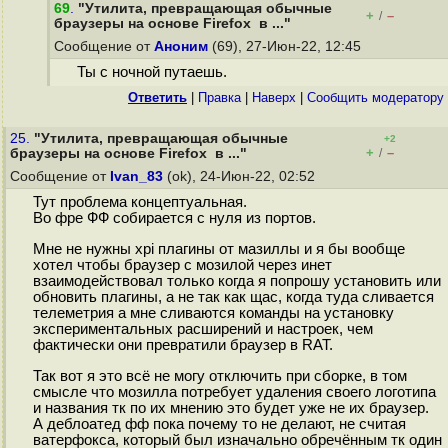
69
.
"Утилита, превращающая обычные
+
–
/
браузеры на основе Firefox в ..."
Сообщение от
Аноним
(69), 27-Июн-22, 12:45
Ты с ночной путаешь.
Ответить
|
Правка
|
Наверх
|
Cообщить модератору
25.
"Утилита, превращающая обычные
+2
+
–
браузеры на основе Firefox в ..."
/
Сообщение от
Ivan_83
(ok), 24-Июн-22, 02:52
Тут проблема концептуальная.
Во фре ФФ собирается с нуля из портов.
Мне не нужны xpi плагины от мазиллы и я бы вообще
хотел чтобы браузер с мозилой через инет
взаимодействовал только когда я попрошу установить или
обновить плагины, а не так как щас, когда туда сливается
телеметрия а мне сливаются команды на установку
экспериментальных расширений и настроек, чем
фактически они превратили браузер в RAT.
Так вот я это всё не могу отключить при сборке, в том
смысле что мозилла потребует удаления своего логотипа
и названия тк по их мнению это будет уже не их браузер.
А деблоатед фф пока почему то не делают, не считая
ватерфокса, который был изначально обречённым тк один