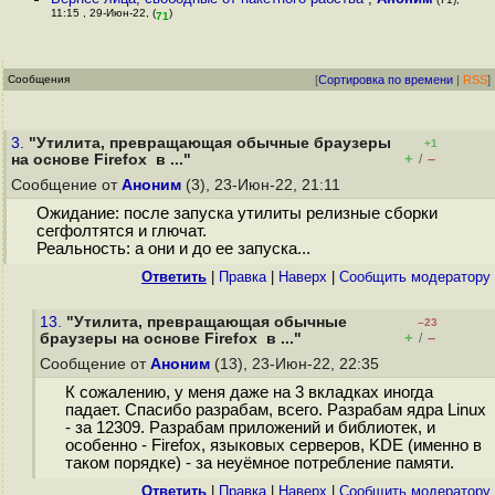
11:15 , 29-Июн-22, (
)
71
Сообщения
[
Сортировка по времени
|
RSS
]
3.
"Утилита, превращающая обычные браузеры
+1
+
–
на основе Firefox в ..."
/
Сообщение от
Аноним
(3), 23-Июн-22, 21:11
Ожидание: после запуска утилиты релизные сборки
сегфолтятся и глючат.
Реальность: а они и до ее запуска...
Ответить
|
Правка
|
Наверх
|
Cообщить модератору
13.
"Утилита, превращающая обычные
–23
+
–
браузеры на основе Firefox в ..."
/
Сообщение от
Аноним
(13), 23-Июн-22, 22:35
К сожалению, у меня даже на 3 вкладках иногда
падает. Спасибо разрабам, всего. Разрабам ядра Linux
- за 12309. Разрабам приложений и библиотек, и
особенно - Firefox, языковых серверов, KDE (именно в
таком порядке) - за неуёмное потребление памяти.
Ответить
|
Правка
|
Наверх
|
Cообщить модератору