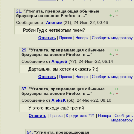
21.
"Утилита, превращающая обычные
+8
+
–
браузеры на основе Firefox в ..."
/
Сообщение от
Аноним
(21), 24-Июн-22, 00:46
Робин Гуд с четвёртым пнём?
Ответить
|
Правка
|
Наверх
|
Cообщить модератору
29.
"Утилита, превращающая обычные
+2
+
–
браузеры на основе Firefox в ..."
/
Сообщение от
Андрей
(??), 24-Июн-22, 06:14
Дартаньян, вы хотели сказать ? :)
Ответить
|
Правка
|
Наверх
|
Cообщить модератору
37.
"Утилита, превращающая обычные
+1
+
–
браузеры на основе Firefox в ..."
/
Сообщение от
AleksK
(ok), 24-Июн-22, 08:10
У этого походу ещё третий
Ответить
|
Правка
|
К родителю #21
|
Наверх
|
Cообщить
модератору
54.
"Утилита, превращающая