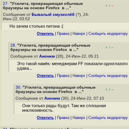
27.
"Утилита, превращающая обычные
+
–
/
браузеры на основе Firefox в ..."
Сообщение от
Бывалый смузихлёб
(?), 24-
Июн-22, 03:52
Но зачем столько питона :(
Ответить
|
Правка
|
Наверх
|
Cообщить модератору
28.
"Утилита, превращающая обычные
+
–
/
браузеры на основе Firefox в ..."
Сообщение от
Аноним
(28), 24-Июн-22, 05:21
Это такой намёк: менеджерам FF показали одноглазого
удава...
Ответить
|
Правка
|
Наверх
|
Cообщить модератору
30.
"Утилита, превращающая обычные
+
–
/
браузеры на основе Firefox в ..."
Сообщение от
Аноним
(30), 24-Июн-22, 07:10
Они только рады будут. Там же сплошная
инклюзивность.
Ответить
|
Правка
|
Наверх
|
Cообщить модератору