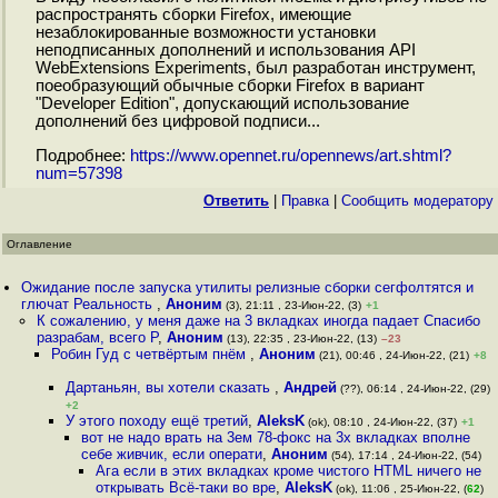
распространять сборки Firefox, имеющие
незаблокированные возможности установки
неподписанных дополнений и использования API
WebExtensions Experiments, был разработан инструмент,
поеобразующий обычные сборки Firefox в вариант
"Developer Edition", допускающий использование
дополнений без цифровой подписи...
Подробнее:
https://www.opennet.ru/opennews/art.shtml?
num=57398
Ответить
|
Правка
|
Cообщить модератору
Оглавление
Ожидание после запуска утилиты релизные сборки сегфолтятся и
глючат Реальность
,
Аноним
(3), 21:11 , 23-Июн-22, (3)
+1
К сожалению, у меня даже на 3 вкладках иногда падает Спасибо
разрабам, всего Р
,
Аноним
(13), 22:35 , 23-Июн-22, (13)
–23
Робин Гуд с четвёртым пнём
,
Аноним
(21), 00:46 , 24-Июн-22, (21)
+8
Дартаньян, вы хотели сказать
,
Андрей
(??), 06:14 , 24-Июн-22, (29)
+2
У этого походу ещё третий
,
AleksK
(ok), 08:10 , 24-Июн-22, (37)
+1
вот не надо врать на 3ем 78-фокс на 3х вкладках вполне
себе живчик, если операти
,
Аноним
(54), 17:14 , 24-Июн-22, (54)
Ага если в этих вкладках кроме чистого HTML ничего не
открывать Всё-таки во вре
,
AleksK
(ok), 11:06 , 25-Июн-22, (
62
)