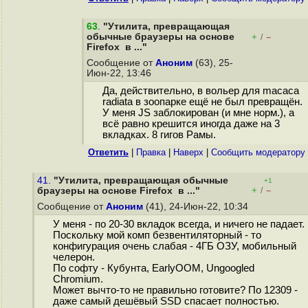
63
.
"Утилита, превращающая
обычные браузеры на основе
+
–
/
Firefox в ..."
Сообщение от
Аноним
(63), 25-
Июн-22, 13:46
Да, действительно, в вольер для macaca
radiata в зоопарке ещё не был превращён.
У меня JS заблокирован (и мне норм.), а
всё равно крешится иногда даже на 3
вкладках. 8 гигов Рамы.
Ответить
|
Правка
|
Наверх
|
Cообщить модератору
41.
"Утилита, превращающая обычные
+1
+
–
браузеры на основе Firefox в ..."
/
Сообщение от
Аноним
(41), 24-Июн-22, 10:34
У меня - по 20-30 вкладок всегда, и ничего не падает.
Поскольку мой комп безвентиляторный - то
конфигурация очень слабая - 4ГБ ОЗУ, мобильный
челерон.
По софту - Кубунта, EarlyOOM, Ungoogled
Chromium.
Может вычто-то не правильно готовите? По 12309 -
даже самый дешёвый SSD спасает полностью.