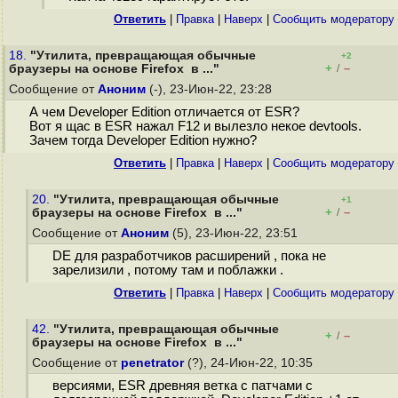
Ответить
|
Правка
|
Наверх
|
Cообщить модератору
18.
"Утилита, превращающая обычные
+2
+
–
браузеры на основе Firefox в ..."
/
Сообщение от
Аноним
(-), 23-Июн-22, 23:28
А чем Developer Edition отличается от ESR?
Вот я щас в ESR нажал F12 и вылезло некое devtools.
Зачем тогда Developer Edition нужно?
Ответить
|
Правка
|
Наверх
|
Cообщить модератору
20.
"Утилита, превращающая обычные
+1
+
–
браузеры на основе Firefox в ..."
/
Сообщение от
Аноним
(5), 23-Июн-22, 23:51
DE для разработчиков расширений , пока не
зарелизили , потому там и поблажки .
Ответить
|
Правка
|
Наверх
|
Cообщить модератору
42.
"Утилита, превращающая обычные
+
–
/
браузеры на основе Firefox в ..."
Сообщение от
penetrator
(?), 24-Июн-22, 10:35
версиями, ESR древняя ветка с патчами с