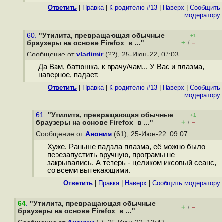
Ответить
|
Правка
|
К родителю #13
|
Наверх
|
Cообщить
модератору
60.
"Утилита, превращающая обычные
+1
+
–
браузеры на основе Firefox в ..."
/
Сообщение от
vladimir
(??), 25-Июн-22, 07:03
Да Вам, батюшка, к врачу/чам... У Вас и плазма,
наверное, падает.
Ответить
|
Правка
|
К родителю #13
|
Наверх
|
Cообщить
модератору
61.
"Утилита, превращающая обычные
+1
+
–
браузеры на основе Firefox в ..."
/
Сообщение от
Аноним
(61), 25-Июн-22, 09:07
Хуже. Раньше падала плазма, её можно было
перезапустить вручную, програмы не
закрывались. А теперь - целиком иксовый сеанс,
со всеми вытекающими.
Ответить
|
Правка
|
Наверх
|
Cообщить модератору
64
.
"Утилита, превращающая обычные
+
–
/
браузеры на основе Firefox в ..."