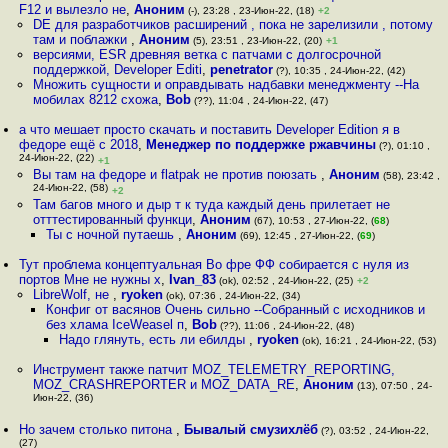
F12 и вылезло не
,
Аноним
(-), 23:28 , 23-Июн-22, (18)
+2
DE для разработчиков расширений , пока не зарелизили , потому
там и поблажки
,
Аноним
(5), 23:51 , 23-Июн-22, (20)
+1
версиями, ESR древняя ветка с патчами с долгосрочной
поддержкой, Developer Editi
,
penetrator
(?), 10:35 , 24-Июн-22, (42)
Множить сущности и оправдывать надбавки менеджменту --На
мобилах 8212 схожа
,
Bob
(??), 11:04 , 24-Июн-22, (47)
а что мешает просто скачать и поставить Developer Edition я в
федоре ещё с 2018
,
Менеджер по поддержке ржавчины
(?), 01:10 ,
24-Июн-22, (22)
+1
Вы там на федоре и flatpak не против поюзать
,
Аноним
(58), 23:42 ,
24-Июн-22, (58)
+2
Там багов много и дыр т к туда каждый день прилетает не
отттестированный функци
,
Аноним
(67), 10:53 , 27-Июн-22, (
68
)
Ты с ночной путаешь
,
Аноним
(69), 12:45 , 27-Июн-22, (
69
)
Тут проблема концептуальная Во фре ФФ собирается с нуля из
портов Мне не нужны x
,
Ivan_83
(ok), 02:52 , 24-Июн-22, (25)
+2
LibreWolf, не
,
ryoken
(ok), 07:36 , 24-Июн-22, (34)
Конфиг от васянов Очень сильно --Собранный с исходников и
без хлама IceWeasel п
,
Bob
(??), 11:06 , 24-Июн-22, (48)
Надо глянуть, есть ли ебилды
,
ryoken
(ok), 16:21 , 24-Июн-22, (53)
Инструмент также патчит MOZ_TELEMETRY_REPORTING,
MOZ_CRASHREPORTER и MOZ_DATA_RE
,
Аноним
(13), 07:50 , 24-
Июн-22, (36)
Но зачем столько питона
,
Бывалый смузихлёб
(?), 03:52 , 24-Июн-22,
(27)