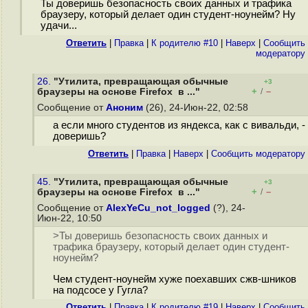
Ты доверишь безопасность своих данных и трафика
браузеру, который делает один студент-ноунейм? Ну
удачи...
Ответить
|
Правка
|
К родителю #10
|
Наверх
|
Cообщить
модератору
26.
"Утилита, превращающая обычные
+3
+
–
браузеры на основе Firefox в ..."
/
Сообщение от
Аноним
(26), 24-Июн-22, 02:58
а если много студентов из яндекса, как с вивальди, -
доверишь?
Ответить
|
Правка
|
Наверх
|
Cообщить модератору
45.
"Утилита, превращающая обычные
+3
+
–
браузеры на основе Firefox в ..."
/
Сообщение от
AlexYeCu_not_logged
(?), 24-
Июн-22, 10:50
>Ты доверишь безопасность своих данных и
трафика браузеру, который делает один студент-
ноунейм?
Чем студент-ноунейм хуже поехавших сжв-шников
на подсосе у Гугла?
Ответить
|
Правка
|
К родителю #19
|
Наверх
|
Cообщить