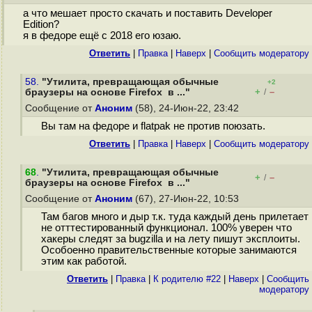
а что мешает просто скачать и поставить Developer
Edition?
я в федоре ещё с 2018 его юзаю.
Ответить
|
Правка
|
Наверх
|
Cообщить модератору
58.
"Утилита, превращающая обычные
+2
+
–
браузеры на основе Firefox в ..."
/
Сообщение от
Аноним
(58), 24-Июн-22, 23:42
Вы там на федоре и flatpak не против поюзать.
Ответить
|
Правка
|
Наверх
|
Cообщить модератору
68
.
"Утилита, превращающая обычные
+
–
/
браузеры на основе Firefox в ..."
Сообщение от
Аноним
(67), 27-Июн-22, 10:53
Там багов много и дыр т.к. туда каждый день прилетает
не отттестированный функционал. 100% уверен что
хакеры следят за bugzilla и на лету пишут эксплоиты.
Особоенно правительственные которые занимаются
этим как работой.
Ответить
|
Правка
|
К родителю #22
|
Наверх
|
Cообщить
модератору