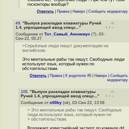
госконторы вообще?
Ответить
|
Правка
|
Наверх
|
Cообщить модератору
49.
"Выпуск раскладки клавиатуры Ручей
+8
+
–
1.4, упрощающей ввод спецс..."
/
Сообщение от
Тот_Самый_Анонимус
(?), 03-
Сен-22, 05:27
>Серьёзные люди пишут документацию на
английском.
Это ментальные рабы так пишут. Свободные люди
используют язык, который нужен по
обстоятельствам.
Ответить
|
Правка
|
К родителю #5
|
Наверх
|
Cообщить
модератору
105.
"Выпуск раскладки клавиатуры
+3
+
–
Ручей 1.4, упрощающей ввод спецс..."
/
Сообщение от
n00by
(ok), 03-Сен-22, 13:58
> Это ментальные рабы так пишут. Свободные
люди используют язык, который нужен по
> обстоятельствам.
Возражает известнейший эксперт по команде dd,