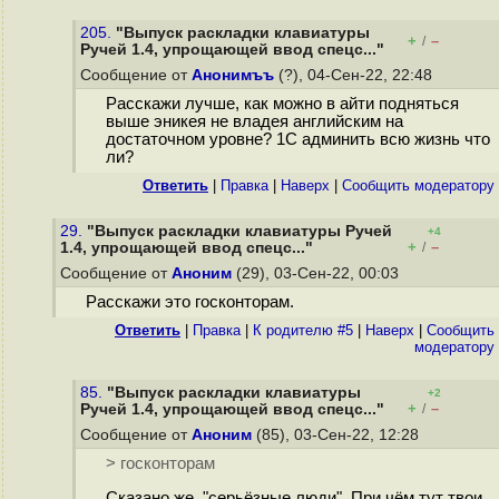
205.
"Выпуск раскладки клавиатуры
+
–
/
Ручей 1.4, упрощающей ввод спецс..."
Сообщение от
Анонимъъ
(?), 04-Сен-22, 22:48
Расскажи лучше, как можно в айти подняться
выше эникея не владея английским на
достаточном уровне? 1С админить всю жизнь что
ли?
Ответить
|
Правка
|
Наверх
|
Cообщить модератору
29.
"Выпуск раскладки клавиатуры Ручей
+4
+
–
1.4, упрощающей ввод спецс..."
/
Сообщение от
Аноним
(29), 03-Сен-22, 00:03
Расскажи это госконторам.
Ответить
|
Правка
|
К родителю #5
|
Наверх
|
Cообщить
модератору
85.
"Выпуск раскладки клавиатуры
+2
+
–
Ручей 1.4, упрощающей ввод спецс..."
/
Сообщение от
Аноним
(85), 03-Сен-22, 12:28
> госконторам
Сказано же, "серьёзные люди". При чём тут твои