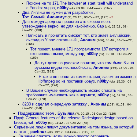
Похоже на то 171 The browser at start itself will understand
с Yandex suppo
,
n00by
(ok), 09:04 , 04-Сен-22, (167)
Два Инглиш не нужен для разработки
,
Тот_Самый_Анонимус
(?), 20:15 , 03-Сен-22, (125)
–2
Для международных проектов это скорее всего
утверждение верно, но для какой-либо
,
6ap
(ok), 21:52 , 03-
Сен-22, (138)
Написать и прочитать сможет тот, кто знает английский,
очевидно У вас локальный
,
Аноним
(166), 08:46 , 04-Сен-22,
(166)
Тот проект, мнение 171 программиста 187 которого я
скопировал выше, междунар
,
n00by
(ok), 09:18 , 04-Сен-22,
(169)
Да тут даже на русском понятно, что там было бы на
русском видна неспособность
,
Аноним
(166), 15:09 , 04-
Сен-22, (193)
Я так и не понял из комментария, зачем он заменял
libffmpeg so из поставки брауз
,
n00by
(ok), 15:30 , 04-
Сен-22, (194)
В Вашем случае необходимость можно списать на
требования именовать как в нормати
,
n00by
(ok), 09:20 , 04-
Сен-22, (170)
8230 и сделал очередную затяжку
,
Аноним
(158), 01:53 , 04-
Сен-22, (158)
Поддерживаю тебя
,
Бутылка
(?), 20:15 , 03-Сен-22, (126)
Пруф General features of the release Redesigned design based on
breeze, wit
,
n00by
(ok), 11:42 , 03-Сен-22, (78)
Серьёзные люди пишут документацию на том языка, за который
платят
,
pavlinux
(ok), 19:12 , 03-Сен-22, (119)
+2
Да зачем платить, если можно просто отправить