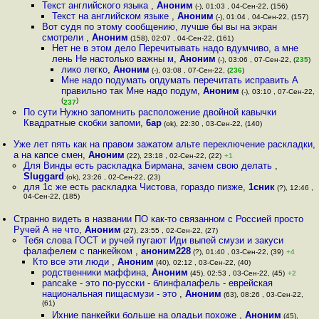
Текст английского языка
,
Аноним
(-), 01:03 , 04-Сен-22, (156)
Текст на английском языке
,
Аноним
(-), 01:04 , 04-Сен-22, (157)
Вот судя по этому сообщению, лучше бы вы на экран
смотрели
,
Аноним
(158), 02:07 , 04-Сен-22, (161)
Нет не в этом дело Перечитывать надо вдумчиво, а мне
лень Не настолько важны м
,
Аноним
(-), 03:06 , 07-Сен-22, (
235
)
лико легко
,
Аноним
(-), 03:08 , 07-Сен-22, (
236
)
Мне надо подумать опдумать перечитать исправить А
правильно так Мне надо подум
,
Аноним
(-), 03:10 , 07-Сен-22,
(
)
237
По сути Нужно запомнить расположение двойной кавычки
Квадратные скобки запоми
,
6ap
(ok), 22:30 , 03-Сен-22, (140)
Уже лет пять как на правом зажатом альте переключение раскладки,
а на капсе смен
,
Аноним
(22), 23:18 , 02-Сен-22, (22)
+1
Для Винды есть раскладка Бирмана, зачем свою делать
,
Sluggard
(ok), 23:26 , 02-Сен-22, (23)
для 1с же есть раскладка Чистова, гораздо пизже
,
1сник
(?), 12:46 ,
04-Сен-22, (185)
Странно видеть в названии ПО как-то связанном с Россией просто
Ручей А не что
,
Аноним
(27), 23:55 , 02-Сен-22, (27)
Тебя слова ГОСТ и ручей пугают Иди выпей смузи и закуси
фалафелем с панкейком
,
аноним228
(?), 01:40 , 03-Сен-22, (39)
+4
Кто все эти люди
,
Аноним
(40), 02:12 , 03-Сен-22, (40)
родственники маффина
,
Аноним
(45), 02:53 , 03-Сен-22, (45)
+2
pancake - это по-русски - блинфалафель - еврейская
национальная пищасмузи - это
,
Аноним
(63), 08:26 , 03-Сен-22,
(61)
Ихние панкейки больше на оладьи похоже
,
Аноним
(45),