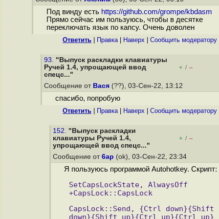
Под винду есть
https://github.com/grompe/kbdasm
Прямо сейчас им пользуюсь, чтобы в десятке
переключать язык по капсу. Очень доволен
Ответить
|
Правка
|
Наверх
|
Cообщить модератору
93.
"Выпуск раскладки клавиатуры
Ручей 1.4, упрощающей ввод
+
–
/
спецс..."
Сообщение от
Вася
(??), 03-Сен-22, 13:12
спасибо, попробую
Ответить
|
Правка
|
Наверх
|
Cообщить модератору
152.
"Выпуск раскладки
клавиатуры Ручей 1.4,
+
–
/
упрощающей ввод спецс..."
Сообщение от
6ap
(ok), 03-Сен-22, 23:34
Я пользуюсь программой Autohotkey. Скрипт:
SetCapsLockState, AlwaysOff
+CapsLock::CapsLock
CapsLock::Send, {Ctrl down}{Shift 
down}{Shift up}{Ctrl up}{Ctrl up}