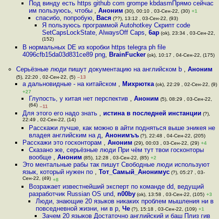
Под винду есть https github com grompe kbdasmПрямо сейчас
им пользуюсь, чтобы
,
Аноним
(30), 00:10 , 03-Сен-22, (30)
+1
спасибо, попробую
,
Вася
(??), 13:12 , 03-Сен-22, (93)
Я пользуюсь программой Autohotkey Скрипт code
SetCapsLockState, AlwaysOff Caps
,
6ap
(ok), 23:34 , 03-Сен-22,
(152)
В нормальных DE из коробки https telegra ph file
4096cfb15da03d831ce89 png
,
BrainFucker
(ok), 10:17 , 04-Сен-22, (175)
Серьёзные люди пишут документацию на английском b
,
Аноним
(5), 22:20 , 02-Сен-22, (5)
–13
а дальновидные - на китайском
,
Михрютка
(ok), 22:29 , 02-Сен-22, (9)
+27
Глупость, у китая нет перспектив
,
Аноним
(5), 08:29 , 03-Сен-22,
(64)
–11
Для этого его надо знать
,
истина в последней инстанции
(?),
22:49 , 02-Сен-22, (14)
Расскажи лучше, как можно в айти подняться выше эникея не
владея английским на д
,
Анонимъъ
(?), 22:48 , 04-Сен-22, (205)
Расскажи это госконторам
,
Аноним
(29), 00:03 , 03-Сен-22, (29)
+4
Сказано же, серьёзные люди При чём тут твои госконторы
вообще
,
Аноним
(85), 12:28 , 03-Сен-22, (85)
+2
Это ментальные рабы так пишут Свободные люди используют
язык, который нужен по
,
Тот_Самый_Анонимус
(?), 05:27 , 03-
Сен-22, (49)
+8
Возражает известнейший эксперт по команде dd, ведущий
разработчик Russian OS und
,
n00by
(ok), 13:58 , 03-Сен-22, (105)
+3
Люди, знающие 20 языков никаких проблем мышления ни в
повседневной жизни, ни в р
,
Че
(?), 15:18 , 03-Сен-22, (109)
+1
Зачем 20 языков Достаточно английский и баш Плиз гив