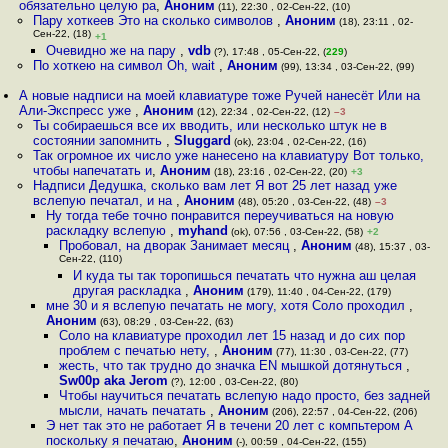
обязательно целую ра
,
Аноним
(11), 22:30 , 02-Сен-22, (10)
Пару хоткеев Это на сколько символов
,
Аноним
(18), 23:11 , 02-
Сен-22, (18)
+1
Очевидно же на пару
,
vdb
(?), 17:48 , 05-Сен-22, (
229
)
По хоткею на символ Oh, wait
,
Аноним
(99), 13:34 , 03-Сен-22, (99)
А новые надписи на моей клавиатуре тоже Ручей нанесёт Или на
Али-Экспресс уже
,
Аноним
(12), 22:34 , 02-Сен-22, (12)
–3
Ты собираешься все их вводить, или несколько штук не в
состоянии запомнить
,
Sluggard
(ok), 23:04 , 02-Сен-22, (16)
Так огромное их число уже нанесено на клавиатуру Вот только,
чтобы напечатать и
,
Аноним
(18), 23:16 , 02-Сен-22, (20)
+3
Надписи Дедушка, сколько вам лет Я вот 25 лет назад уже
вслепую печатал, и на
,
Аноним
(48), 05:20 , 03-Сен-22, (48)
–3
Ну тогда тебе точно понравится переучиваться на новую
раскладку вслепую
,
myhand
(ok), 07:56 , 03-Сен-22, (58)
+2
Пробовал, на дворак Занимает месяц
,
Аноним
(48), 15:37 , 03-
Сен-22, (110)
И куда ты так торопишься печатать что нужна аш целая
другая раскладка
,
Аноним
(179), 11:40 , 04-Сен-22, (179)
мне 30 и я вслепую печатать не могу, хотя Соло проходил
,
Аноним
(63), 08:29 , 03-Сен-22, (63)
Соло на клавиатуре проходил лет 15 назад и до сих пор
проблем с печатью нету,
,
Аноним
(77), 11:30 , 03-Сен-22, (77)
жесть, что так трудно до значка EN мышкой дотянуться
,
Sw00p aka Jerom
(?), 12:00 , 03-Сен-22, (80)
Чтобы научиться печатать вслепую надо просто, без задней
мысли, начать печатать
,
Аноним
(206), 22:57 , 04-Сен-22, (206)
Э нет так это не работает Я в течени 20 лет с компьтером А
поскольку я печатаю
,
Аноним
(-), 00:59 , 04-Сен-22, (155)