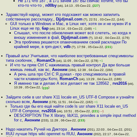
Не 171 что 187 , а 171 зачем 187 Вы сейчас хотите, что бы
кто-то что-то
,
n00by
(ok), 14:13 , 05-Сен-22, (
227
)
Здравствуй народ, может кто подскажет как можно запилить
собственную расскладку,
,
Djjdjmail.com
(?), 22:51 , 03-Сен-22, (144)
GUI только в Windows и Mac, в Linux нет, хотя он и не нужен И в
Linux еще не пр
,
6ap
(ok), 23:14 , 03-Сен-22, (148)
+1
Слышал, что после обновления может всё слететь, но когда я
вношу изменения в фай
,
Djjdjmail.com
(?), 10:42 , 04-Сен-22, (176)
Эта проблема решается опакечиванием своей раскладки По
крайней мере, в rpm-дист
,
vdb
(?), 17:59 , 05-Сен-22, (
231
)
Правый альт Учитывая, что наиболее востребованные спецсимволы
типа скобочек,
,
RomanCh
(ok), 11:05 , 04-Сен-22, (178)
+1
И что ты прям Ctrl C нажимаешь правый контрол Да ври больше
жмешь левый, как вс
,
Аноним
(184), 12:38 , 04-Сен-22, (184)
А речь шла про Ctrl C Я думал - про спецсимволы в правой
части клавиатуры Кото
,
RomanCh
(ok), 13:29 , 04-Сен-22, (186)
Я именно так и делаю А все делают не так 128562
,
rvs2016
(ok),
10:39 , 05-Сен-22, (
)
220
Зайдите себе в usr share X11 locale en_US UTF-8 Compose и узнайте
сколько всяк
,
Аноним
(179), 11:51 , 04-Сен-22, (182)
+1
Только где бы его ещё найти code ls usr share X11 locale en_US
UTF-8 Compose
,
rvs2016
(ok), 10:51 , 05-Сен-22, (
221
)
–1
DESCRIPTION The X library, libX11, provides a simple input method
for c
,
Аноним
(233), 11:28 , 06-Сен-22, (
233
)
Надо накатить Ручей на Диктора
,
Аноним
(201), 22:03 , 04-Сен-22, (201)
RUU лучше https wiki opennet ru RUU
,
Аноним
(202), 22:17 , 04-Сен-22,