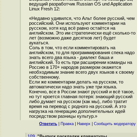
ведущий разработчик Russian OS und Application
Linux Fresh 12:
«Недавно удивился, что Альт более русский, чем
российский. Они используют комментарии на
русском, хотя код всё равно остаётся на
английском. Это им стратегически ещё сколько-то
лет (возможно даже десятков лет) будет
аукаться.
Соль в том, что если комментировать на
английском, то для программирования спека надо
знать всего два языка - диалект баша и
английский. То есть при расширении команды на
Россию в 170+ народов размером окажется
необходимым знание всего двух языков к своему
собственному.
Если же комментарии делать на русском, то
автоматически надо знать уже три языка.
Конечно, все в России знают русский и всё такое,
но тут кроется главная потеря: знающий русский
либо думает на русском (как мы), либо тратит
время на перевод с родного на русский. А это
нагрузка на генерацию дополнительных идей
посредством разницы культур.»
Ответить
|
Правка
|
Наверх
|
Cообщить модератору
109.
"Выпуск раскладки клавиатуры