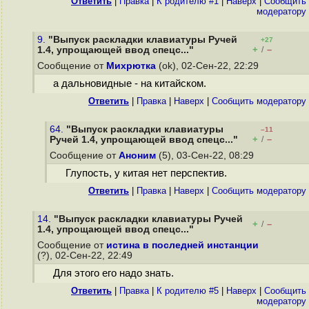
Ответить
|
Правка
|
К родителю #1
|
Наверх
|
Cообщить
модератору
9.
"Выпуск раскладки клавиатуры Ручей
+27
+
–
1.4, упрощающей ввод спецс..."
/
Сообщение от
Михрютка
(ok), 02-Сен-22, 22:29
а дальновидные - на китайском.
Ответить
|
Правка
|
Наверх
|
Cообщить модератору
64.
"Выпуск раскладки клавиатуры
–11
+
–
Ручей 1.4, упрощающей ввод спецс..."
/
Сообщение от
Аноним
(5), 03-Сен-22, 08:29
Глупость, у китая нет перспектив.
Ответить
|
Правка
|
Наверх
|
Cообщить модератору
14.
"Выпуск раскладки клавиатуры Ручей
+
–
/
1.4, упрощающей ввод спецс..."
Сообщение от
истина в последней инстанции
(?), 02-Сен-22, 22:49
Для этого его надо знать.
Ответить
|
Правка
|
К родителю #5
|
Наверх
|
Cообщить
модератору