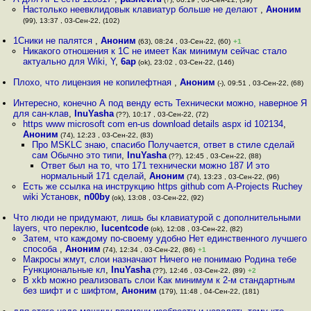
Настолько неевклидовык клавиатур больше не делают
,
Аноним
(99), 13:37 , 03-Сен-22, (102)
1Сники не палятся
,
Аноним
(63), 08:24 , 03-Сен-22, (60)
+1
Никакого отношения к 1С не имеет Как минимум сейчас стало
актуально для Wiki, Y
,
6ap
(ok), 23:02 , 03-Сен-22, (146)
Плохо, что лицензия не копилефтная
,
Аноним
(-), 09:51 , 03-Сен-22, (68)
Интересно, конечно А под венду есть Технически можно, наверное Я
для сан-клав
,
InuYasha
(??), 10:17 , 03-Сен-22, (72)
https www microsoft com en-us download details aspx id 102134
,
Аноним
(74), 12:23 , 03-Сен-22, (83)
Про MSKLC знаю, спасибо Получается, ответ в стиле сделай
сам Обычно это типи
,
InuYasha
(??), 12:45 , 03-Сен-22, (88)
Ответ был на то, что 171 технически можно 187 И это
нормальный 171 сделай
,
Аноним
(74), 13:23 , 03-Сен-22, (96)
Есть же ссылка на инструкцию https github com A-Projects Ruchey
wiki Установк
,
n00by
(ok), 13:08 , 03-Сен-22, (92)
Что люди не придумают, лишь бы клавиатурой с дополнительными
layers, что переклю
,
lucentcode
(ok), 12:08 , 03-Сен-22, (82)
Затем, что каждому по-своему удобно Нет единственного лучшего
способа
,
Аноним
(74), 12:34 , 03-Сен-22, (86)
+1
Макросы жмут, слои назначают Ничего не понимаю Родина тебе
Fункциональные кл
,
InuYasha
(??), 12:46 , 03-Сен-22, (89)
+2
В xkb можно реализовать слои Как минимум к 2-м стандартным
без шифт и с шифтом
,
Аноним
(179), 11:48 , 04-Сен-22, (181)