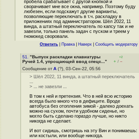
пробела срабатывает с другой кнопкой и
сворачивает мне все окна, например. Поэтому буду
любезен, если подскажут другие варианты,
позволяющие переключать в т.ч. раскладку в
приложениях под администратором. Шёл 2022, 11
винда, а штатный переключатель по капсу так и не
завезли, только панель задач с пуском и треем у
гномокед своровали.
Ответить
|
Правка
|
Наверх
|
Cообщить модератору
51.
"Выпуск раскладки клавиатуры
+2
+
–
Ручей 1.4, упрощающей ввод спецс..."
/
Сообщение от
A
(?), 03-Сен-22, 05:56
> Шёл 2022, 11 винда, а штатный переключатель
...
> ... не завезли ...
В том к ней и претензия. Что в ней всю историю
всегда было много что в дефиците. Вроде
автобуса без отопления зимой - далеко доехать
можно на сухом, почти удобном сиденье, но
могло быть сделано гораздо лучше, но никто
никогда не сделает.
И вот сидишь, смотришь на эту Вин и понимаешь:
или костыли, или вообще никогда.