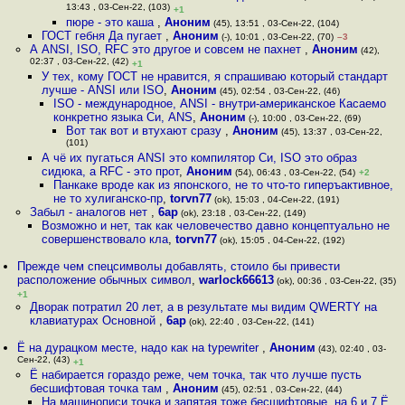
13:43 , 03-Сен-22, (103)
+1
пюре - это каша
,
Аноним
(45), 13:51 , 03-Сен-22, (104)
ГОСТ гебня Да пугает
,
Аноним
(-), 10:01 , 03-Сен-22, (70)
–3
А ANSI, ISO, RFC это другое и совсем не пахнет
,
Аноним
(42),
02:37 , 03-Сен-22, (42)
+1
У тех, кому ГОСТ не нравится, я спрашиваю который стандарт
лучше - ANSI или ISO
,
Аноним
(45), 02:54 , 03-Сен-22, (46)
ISO - международное, ANSI - внутри-американское Касаемо
конкретно языка Си, ANS
,
Аноним
(-), 10:00 , 03-Сен-22, (69)
Вот так вот и втухают сразу
,
Аноним
(45), 13:37 , 03-Сен-22,
(101)
А чё их пугаться ANSI это компилятор Си, ISO это образ
сидюка, а RFC - это прот
,
Аноним
(54), 06:43 , 03-Сен-22, (54)
+2
Панкаке вроде как из японского, не то что-то гиперъактивное,
не то хулиганско-пр
,
torvn77
(ok), 15:03 , 04-Сен-22, (191)
Забыл - аналогов нет
,
6ap
(ok), 23:18 , 03-Сен-22, (149)
Возможно и нет, так как человечество давно концептуально не
совершенствовало кла
,
torvn77
(ok), 15:05 , 04-Сен-22, (192)
Прежде чем спецсимволы добавлять, стоило бы привести
расположение обычных символ
,
warlock66613
(ok), 00:36 , 03-Сен-22, (35)
+1
Дворак потратил 20 лет, а в результате мы видим QWERTY на
клавиатурах Основной
,
6ap
(ok), 22:40 , 03-Сен-22, (141)
Ё на дурацком месте, надо как на typewriter
,
Аноним
(43), 02:40 , 03-
Сен-22, (43)
+1
Ё набирается гораздо реже, чем точка, так что лучше пусть
бесшифтовая точка там
,
Аноним
(45), 02:51 , 03-Сен-22, (44)
На машинописи точка и запятая тоже бесшифтовые, на 6 и 7 Ё