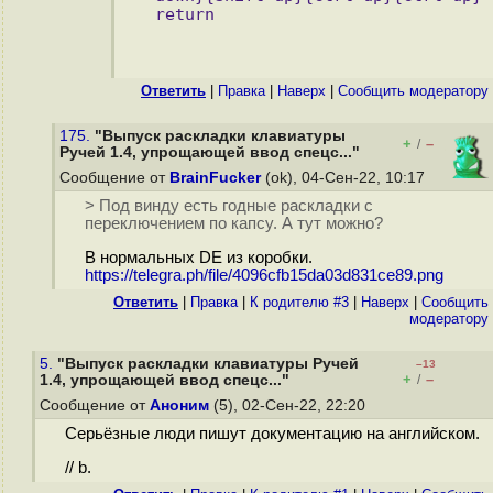
return
Ответить
|
Правка
|
Наверх
|
Cообщить модератору
175.
"Выпуск раскладки клавиатуры
+
–
/
Ручей 1.4, упрощающей ввод спецс..."
Сообщение от
BrainFucker
(ok), 04-Сен-22, 10:17
> Под винду есть годные раскладки с
переключением по капсу. А тут можно?
В нормальных DE из коробки.
https://telegra.ph/file/4096cfb15da03d831ce89.png
Ответить
|
Правка
|
К родителю #3
|
Наверх
|
Cообщить
модератору
5.
"Выпуск раскладки клавиатуры Ручей
–13
+
–
1.4, упрощающей ввод спецс..."
/
Сообщение от
Аноним
(5), 02-Сен-22, 22:20
Серьёзные люди пишут документацию на английском.
// b.