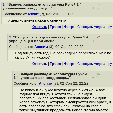
1.
"Выпуск раскладки клавиатуры Ручей 1.4,
–2
+
–
упрощающей ввод спецс..."
/
Сообщение от
rem0rt
(?), 02-Сен-22, 21:59
Ждем комментаторов с опеннета
Ответить
|
Правка
|
Наверх
|
Cообщить модератору
3.
"Выпуск раскладки клавиатуры Ручей 1.4,
–7
+
–
упрощающей ввод спецс..."
/
Сообщение от
Аноним
(3), 02-Сен-22, 22:02
Под винду есть годные раскладки с переключением по
капсу. А тут можно?
Ответить
|
Правка
|
Наверх
|
Cообщить модератору
7.
"Выпуск раскладки клавиатуры Ручей
+5
+
–
1.4, упрощающей ввод спецс..."
/
Сообщение от
Аноним
(7), 02-Сен-22, 22:22
По капсу в линуксе штатно через в xkd же. А вот
годных под винду я кстати так и не видел,
работающих без костылей. Использовал биндинг
через powertoys, которым эмулируется win+space, и
есть проблема, что если при нажатии на капс с
такой эмуляцией продолжать набор, то win вместо