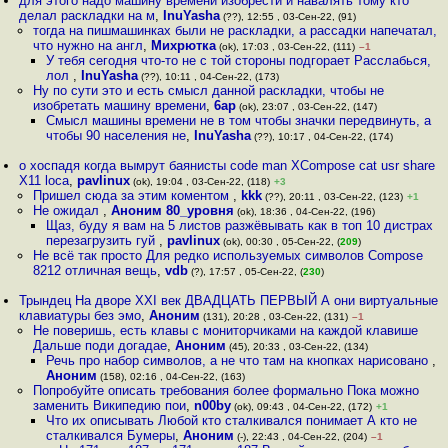
для этого надо машину времени изобрести и навалять тому кто
делал раскладки на м
,
InuYasha
(??), 12:55 , 03-Сен-22, (91)
тогда на пишмашинках были не раскладки, а рассадки напечатал,
что нужно на англ
,
Михрютка
(ok), 17:03 , 03-Сен-22, (111)
–1
У тебя сегодня что-то не с той стороны подгорает Расслабься,
лол
,
InuYasha
(??), 10:11 , 04-Сен-22, (173)
Ну по сути это и есть смысл данной раскладки, чтобы не
изобретать машину времени
,
6ap
(ok), 23:07 , 03-Сен-22, (147)
Смысл машины времени не в том чтобы значки передвинуть, а
чтобы 90 населения не
,
InuYasha
(??), 10:17 , 04-Сен-22, (174)
о хоспадя когда вымрут баянисты code man XCompose cat usr share
X11 loca
,
pavlinux
(ok), 19:04 , 03-Сен-22, (118)
+3
Пришел сюда за этим коментом
,
kkk
(??), 20:11 , 03-Сен-22, (123)
+1
Не ожидал
,
Аноним 80_уровня
(ok), 18:36 , 04-Сен-22, (196)
Щаз, буду я вам на 5 листов разжёвывать как в топ 10 дистрах
перезагрузить гуй
,
pavlinux
(ok), 00:30 , 05-Сен-22, (
209
)
Не всё так просто Для редко используемых символов Compose
8212 отличная вещь
,
vdb
(?), 17:57 , 05-Сен-22, (
230
)
Трындец На дворе XXI век ДВАДЦАТЬ ПЕРВЫЙ А они виртуальные
клавиатуры без эмо
,
Аноним
(131), 20:28 , 03-Сен-22, (131)
–1
Не поверишь, есть клавы с мониторчиками на каждой клавише
Дальше поди догадае
,
Аноним
(45), 20:33 , 03-Сен-22, (134)
Речь про набор символов, а не что там на кнопках нарисовано
,
Аноним
(158), 02:16 , 04-Сен-22, (163)
Попробуйте описать требования более формально Пока можно
заменить Википедию пои
,
n00by
(ok), 09:43 , 04-Сен-22, (172)
+1
Что их описывать Любой кто сталкивался понимает А кто не
сталкивался Бумеры
,
Аноним
(-), 22:43 , 04-Сен-22, (204)
–1