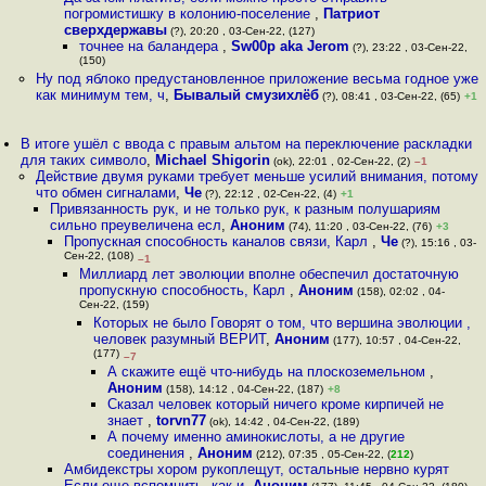
погромистишку в колонию-поселение
,
Патриот
сверхдержавы
(?), 20:20 , 03-Сен-22, (127)
точнее на баландера
,
Sw00p aka Jerom
(?), 23:22 , 03-Сен-22,
(150)
Ну под яблоко предустановленное приложение весьма годное уже
как минимум тем, ч
,
Бывалый смузихлёб
(?), 08:41 , 03-Сен-22, (65)
+1
В итоге ушёл с ввода с правым альтом на переключение раскладки
для таких символо
,
Michael Shigorin
(ok), 22:01 , 02-Сен-22, (2)
–1
Действие двумя руками требует меньше усилий внимания, потому
что обмен сигналами
,
Че
(?), 22:12 , 02-Сен-22, (4)
+1
Привязанность рук, и не только рук, к разным полушариям
сильно преувеличена есл
,
Аноним
(74), 11:20 , 03-Сен-22, (76)
+3
Пропускная способность каналов связи, Карл
,
Че
(?), 15:16 , 03-
Сен-22, (108)
–1
Миллиард лет эволюции вполне обеспечил достаточную
пропускную способность, Карл
,
Аноним
(158), 02:02 , 04-
Сен-22, (159)
Которых не было Говорят о том, что вершина эволюции ,
человек разумный ВЕРИТ
,
Аноним
(177), 10:57 , 04-Сен-22,
(177)
–7
А скажите ещё что-нибудь на плоскоземельном
,
Аноним
(158), 14:12 , 04-Сен-22, (187)
+8
Сказал человек который ничего кроме кирпичей не
знает
,
torvn77
(ok), 14:42 , 04-Сен-22, (189)
А почему именно аминокислоты, а не другие
соединения
,
Аноним
(212), 07:35 , 05-Сен-22, (
212
)
Амбидекстры хором рукоплещут, остальные нервно курят
Если еще вспомнить, как и
,
Аноним