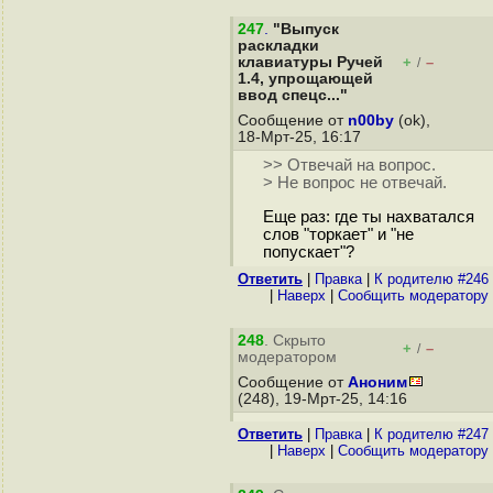
247
.
"Выпуск
раскладки
клавиатуры Ручей
+
–
/
1.4, упрощающей
ввод спецс..."
Сообщение от
n00by
(ok),
18-Мрт-25, 16:17
>> Отвечай на вопрос.
> Не вопрос не отвечай.
Еще раз: где ты нахватался
слов "торкает" и "не
попускает"?
Ответить
|
Правка
|
К родителю #246
|
Наверх
|
Cообщить модератору
248
. Скрыто
+
–
/
модератором
Сообщение от
Аноним
(248), 19-Мрт-25, 14:16
Ответить
|
Правка
|
К родителю #247
|
Наверх
|
Cообщить модератору