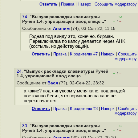
Ответить
|
Правка
|
Наверх
|
Cообщить модератору
74.
"Выпуск раскладки клавиатуры
+2
+
–
Ручей 1.4, упрощающей ввод спецс..."
/
Сообщение от
Аноним
(74), 03-Сен-22, 11:15
Годная под винду это, конечно. бирман.
Переключалка по капсу делается через AHK
(костыль, но действующий).
Ответить
|
Правка
|
К родителю #7
|
Наверх
|
Cообщить
модератору
24.
"Выпуск раскладки клавиатуры Ручей
+
–
/
1.4, упрощающей ввод спецс..."
Сообщение от
Вася
(??), 02-Сен-22, 23:32
а какие? под линуксом у меня капс, под виндой
постоянно бесит, что нормально на капс не
переключается.
Ответить
|
Правка
|
К родителю #3
|
Наверх
|
Cообщить
модератору
30.
"Выпуск раскладки клавиатуры
+1
+
–
Ручей 1.4, упрощающей ввод спецс..."
/
Сообщение от
Аноним
(30), 03-Сен-22, 00:10