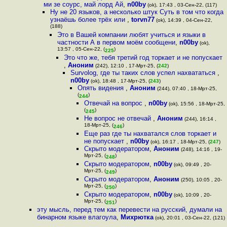
ми зе соурс, май лорд Ай
,
n00by
(ok), 17:43 , 03-Сен-22, (117)
Ну не 20 языков, а несколько штук Суть в том что когда
узнаёшь более трёх или
,
torvn77
(ok), 14:39 , 04-Сен-22,
(188)
Это в Вашей компании любят учиться и языки в
частности А в первом моём сообщени
,
n00by
(ok),
13:57 , 05-Сен-22, (
)
225
Это что же, тебя третий год торкает и не попускает
,
Аноним
(242), 12:10 , 17-Мрт-25, (
242
)
Survolog, где ты таких слов успел нахвататься
,
n00by
(ok), 18:48 , 17-Мрт-25, (
243
)
Опять видения
,
Аноним
(244), 07:40 , 18-Мрт-25,
(
)
244
Отвечай на вопрос
,
n00by
(ok), 15:56 , 18-Мрт-25,
(
)
245
Не вопрос не отвечай
,
Аноним
(244), 16:14 ,
18-Мрт-25, (
)
246
Еще раз где ты нахватался слов торкает и
не попускает
,
n00by
(ok), 16:17 , 18-Мрт-25, (
247
)
Скрыто модератором
,
Аноним
(248), 14:16 , 19-
Мрт-25, (
)
248
Скрыто модератором
,
n00by
(ok), 09:49 , 20-
Мрт-25, (
)
249
Скрыто модератором
,
Аноним
(250), 10:05 , 20-
Мрт-25, (
)
250
Скрыто модератором
,
n00by
(ok), 10:09 , 20-
Мрт-25, (
)
251
эту мысль, перед тем как перевести на русский, думали на
бинарном языке влагоула
,
Михрютка
(ok), 20:01 , 03-Сен-22, (121)