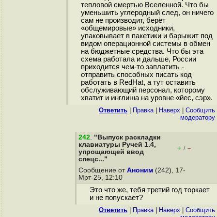
тепловой смертью Вселенной. Что бы
уменьшить углеродный след, он ничего
сам не производит, берёт
«общемировые» исходники,
упаковывает в пакетики и барыжит под
видом операционной системы в обмен
на бюджетные средства. Что бы эта
схема работала и дальше, России
приходится чем-то заплатить -
отправить способных писать код
работать в RedHat, а тут оставить
обслуживающий персонал, которому
хватит и инглиша на уровне «йес, сэр».
Ответить
|
Правка
|
Наверх
|
Cообщить
модератору
242
.
"Выпуск раскладки
клавиатуры Ручей 1.4,
+
–
/
упрощающей ввод
спецс..."
Сообщение от
Аноним
(242), 17-
Мрт-25, 12:10
Это что же, тебя третий год торкает
и не попускает?
Ответить
|
Правка
|
Наверх
|
Cообщить