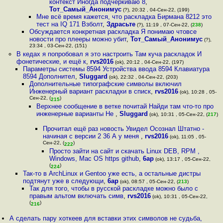
контекст Иногда подчёркиваю 8
,
Тот_Самый_Анонимус
(?), 20:32 , 04-Сен-22, (199)
Мне всё время кажется, что раскладка Бирмана 8212 это
тест на IQ 171 Взболт
,
Здрасьте
(?), 11:19 , 07-Сен-22, (
238
)
Обсуждается конкретная раскладка Я понимаю чтовсе
новости про плееры можно убит
,
Тот_Самый_Анонимус
(?),
23:34 , 03-Сен-22, (151)
В кедах я попробовал я это настроить Там куча раскладок И
фонетические, и ещё к
,
rvs2016
(ok), 20:12 , 04-Сен-22, (197)
Параметры системы 8594 Устройства ввода 8594 Клавиатура
8594 Дополнител
,
Sluggard
(ok), 22:32 , 04-Сен-22, (203)
Дополнительные типографские символы включил
Инженерный вариант раскладки в списк
,
rvs2016
(ok), 10:28 , 05-
Сен-22, (
)
215
Верхнее сообщение в ветке почитай Найди там что-то про
инженерные варианты Не
,
Sluggard
(ok), 10:31 , 05-Сен-22, (
217
)
Прочитал ещё раз новость Увидел Осознал Штатно -
начиная с версии 2 36 А у меня
,
rvs2016
(ok), 11:05 , 05-
Сен-22, (
)
222
Просто зайти на сайт и скачать Linux DEB, RPM ,
Windows, Mac OS https github
,
6ap
(ok), 13:17 , 05-Сен-22,
(
)
224
Так-то в ArchLinux и Gentoo уже есть, а остальные дистры
подтянут уже в следующи
,
6ap
(ok), 08:57 , 05-Сен-22, (
213
)
Так для того, чтобы в русской раскладке можно было с
правым альтом включать симв
,
rvs2016
(ok), 10:31 , 05-Сен-22,
(
)
216
А сделать пару хоткеев для вставки этих символов не судьба,