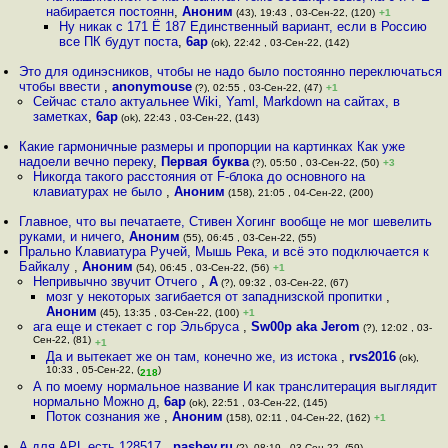
набирается постоянн
,
Аноним
(43), 19:43 , 03-Сен-22, (120)
+1
Ну никак с 171 Ё 187 Единственный вариант, если в Россию
все ПК будут поста
,
6ap
(ok), 22:42 , 03-Сен-22, (142)
Это для одинэсников, чтобы не надо было постоянно переключаться
чтобы ввести
,
anonymouse
(?), 02:55 , 03-Сен-22, (47)
+1
Сейчас стало актуальнее Wiki, Yaml, Markdown на сайтах, в
заметках
,
6ap
(ok), 22:43 , 03-Сен-22, (143)
Какие гармоничные размеры и пропорции на картинках Как уже
надоели вечно переку
,
Первая буква
(?), 05:50 , 03-Сен-22, (50)
+3
Никогда такого расстояния от F-блока до основного на
клавиатурах не было
,
Аноним
(158), 21:05 , 04-Сен-22, (200)
Главное, что вы печатаете, Стивен Хогинг вообще не мог шевелить
руками, и ничего
,
Аноним
(55), 06:45 , 03-Сен-22, (55)
Прально Клавиатура Ручей, Мышь Река, и всё это подключается к
Байкалу
,
Аноним
(54), 06:45 , 03-Сен-22, (56)
+1
Непривычно звучит Отчего
,
A
(?), 09:32 , 03-Сен-22, (67)
мозг у некоторых загибается от западнизской пропитки
,
Аноним
(45), 13:35 , 03-Сен-22, (100)
+1
ага еще и стекает с гор Эльбруса
,
Sw00p aka Jerom
(?), 12:02 , 03-
Сен-22, (81)
+1
Да и вытекает же он там, конечно же, из истока
,
rvs2016
(ok),
10:33 , 05-Сен-22, (
)
218
А по моему нормальное название И как транслитерация выглядит
нормально Можно д
,
6ap
(ok), 22:51 , 03-Сен-22, (145)
Поток сознания же
,
Аноним
(158), 02:11 , 04-Сен-22, (162)
+1
А для APL есть 128517
,
pashev.ru
(?), 08:19 , 03-Сен-22, (59)