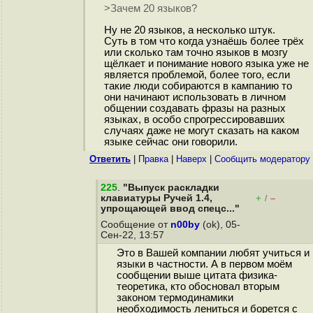
>Зачем 20 языков?
Ну не 20 языков, а несколько штук.
Суть в том что когда узнаёшь более трёх
или сколько там точно языков в мозгу
щёлкает и понимание нового языка уже не
является проблемой, более того, если
такие люди собираются в кампанию то
они начинают использовать в личном
общении создавать фразы на разных
языках, в особо спрогрессировавших
случаях даже не могут сказать на каком
языке сейчас они говорили.
Ответить
|
Правка
|
Наверх
|
Cообщить модератору
225
.
"Выпуск раскладки
клавиатуры Ручей 1.4,
+
–
/
упрощающей ввод спецс..."
Сообщение от
n00by
(ok), 05-
Сен-22, 13:57
Это в Вашей компании любят учиться и
языки в частности. А в первом моём
сообщении выше цитата физика-
теоретика, кто обосновал вторым
законом термодинамики
необходимость лениться и борется с