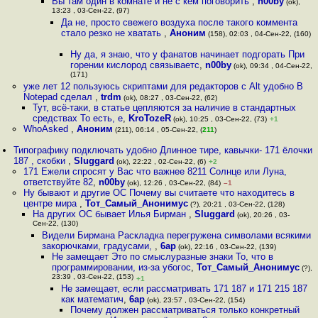
Вы там один в комнате и не с кем поговорить
,
n00by
(ok),
13:23 , 03-Сен-22, (97)
Да не, просто свежего воздуха после такого коммента
стало резко не хватать
,
Аноним
(158), 02:03 , 04-Сен-22, (160)
Ну да, я знаю, что у фанатов начинает подгорать При
горении кислород связываетс
,
n00by
(ok), 09:34 , 04-Сен-22,
(171)
уже лет 12 пользуюсь скриптами для редакторов с Alt удобно В
Notepad сделал
,
trdm
(ok), 08:27 , 03-Сен-22, (62)
Тут, всё-таки, в статье цепляются за наличие в стандартных
средствах То есть, е
,
KroTozeR
(ok), 10:25 , 03-Сен-22, (73)
+1
WhoAsked
,
Аноним
(211), 06:14 , 05-Сен-22, (
211
)
Типографику подключать удобно Длинное тире, кавычки- 171 ёлочки
187 , скобки
,
Sluggard
(ok), 22:22 , 02-Сен-22, (6)
+2
171 Ежели спросят у Вас что важнее 8211 Солнце или Луна,
ответствуйте 82
,
n00by
(ok), 12:26 , 03-Сен-22, (84)
–1
Ну бывают и другие ОС Почему вы считаете что находитесь в
центре мира
,
Тот_Самый_Анонимус
(?), 20:21 , 03-Сен-22, (128)
На других ОС бывает Илья Бирман
,
Sluggard
(ok), 20:26 , 03-
Сен-22, (130)
Видели Бирмана Раскладка перегружена символами всякими
закорючками, градусами,
,
6ap
(ok), 22:16 , 03-Сен-22, (139)
Не замещает Это по смыслуразные знаки То, что в
программировании, из-за убогос
,
Тот_Самый_Анонимус
(?),
23:39 , 03-Сен-22, (153)
+1
Не замещает, если рассматривать 171 187 и 171 215 187
как математич
,
6ap
(ok), 23:57 , 03-Сен-22, (154)
Почему должен рассматриваться только конкретный