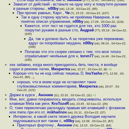
(177), 11:45 , 04-Сен-22, (180)
Зависит от действий - встаньте на одну ногу и покрутите руками
в разные стороны
,
n00by
(ok), 13:18 , 03-Сен-22, (95)
При прочих равных, Карл
,
Че
(?), 15:15 , 03-Сен-22, (107)
Так в одну сторону крутить не проблема Наверное, я не
понятно описал упражнение
,
n00by
(ok), 17:29 , 03-Сен-22, (116)
Кажется, этот тест не годится для тех, кто 1000 раз
покрутил руками в разные сто
,
Андрей
(??), 05:19 , 04-Сен-22,
(165)
Да, так и должно быть А за теоретика уже переживаю,
вдруг он попробовал неудачн
,
n00by
(ok), 09:10 , 04-Сен-22,
(168)
Полагаю что это скорее связано с тем, что мозг плохо
отрабатывает необыные для н
,
torvn77
(ok), 14:49 , 04-Сен-22,
(190)
хех забавно, когда много приходилось бить текста, я вообще
сидел в режиме латин
,
Михрютка
(ok), 22:27 , 02-Сен-22, (8)
+6
Корошо что ты не код сейчас пишешь D
,
InuYasha
(??), 12:50 , 03-
Сен-22, (90)
–1
хорошо, что в моем коде не оставляют таких
глубокомысленных комментариев
,
Михрютка
(ok), 20:07 , 03-
Сен-22, (122)
Держи в курсе
,
Аноним
(11), 22:31 , 02-Сен-22, (11)
+1
Мне, вот, давно понравилось вводить спецсимволы, используя
клавиши Meta как реги
,
KroTozeR
(ok), 23:45 , 02-Сен-22, (26)
О, тоже переключаю раскладку правым win клавишей с флажком
или menu при его от
,
mikhailnov
(ok), 01:11 , 03-Сен-22, (37)
Интересно, в какой секте твоего дружка Володия научили
подлизываться вот таким с
,
n00by
(ok), 12:39 , 03-Сен-22, (87)
Приоткрыл форточку
,
Аноним
(74), 13:15 , 03-Сен-22, (94)