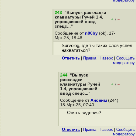
модератору
243
.
"Выпуск раскладки
клавиатуры Ручей 1.4,
+
–
/
упрощающей ввод
спецс..."
Сообщение от
n00by
(ok), 17-
Мрт-25, 18:48
Survolog, где ты таких слов успел
нахвататься?
Ответить
|
Правка
|
Наверх
|
Cообщить
модератору
244
.
"Выпуск
раскладки
клавиатуры Ручей
+
–
/
1.4, упрощающей
ввод спецс..."
Сообщение от
Аноним
(244),
18-Мрт-25, 07:40
Опять видения?
Ответить
|
Правка
|
Наверх
|
Cообщить
модератору