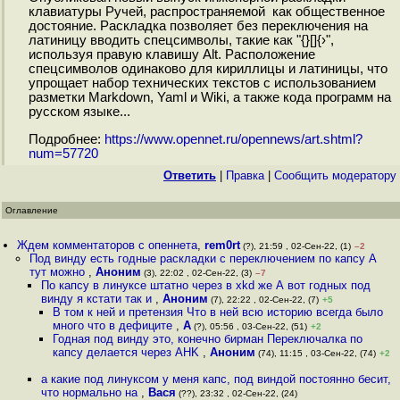
клавиатуры Ручей, распространяемой как общественное
достояние. Раскладка позволяет без переключения на
латиницу вводить спецсимволы, такие как "{}[]{›",
используя правую клавишу Alt. Расположение
спецсимволов одинаково для кириллицы и латиницы, что
упрощает набор технических текстов с использованием
разметки Markdown, Yaml и Wiki, а также кода программ на
русском языке...
Подробнее:
https://www.opennet.ru/opennews/art.shtml?
num=57720
Ответить
|
Правка
|
Cообщить модератору
Оглавление
Ждем комментаторов с опеннета
,
rem0rt
(?), 21:59 , 02-Сен-22, (1)
–2
Под винду есть годные раскладки с переключением по капсу А
тут можно
,
Аноним
(3), 22:02 , 02-Сен-22, (3)
–7
По капсу в линуксе штатно через в xkd же А вот годных под
винду я кстати так и
,
Аноним
(7), 22:22 , 02-Сен-22, (7)
+5
В том к ней и претензия Что в ней всю историю всегда было
много что в дефиците
,
A
(?), 05:56 , 03-Сен-22, (51)
+2
Годная под винду это, конечно бирман Переключалка по
капсу делается через AHK
,
Аноним
(74), 11:15 , 03-Сен-22, (74)
+2
а какие под линуксом у меня капс, под виндой постоянно бесит,
что нормально на
,
Вася
(??), 23:32 , 02-Сен-22, (24)