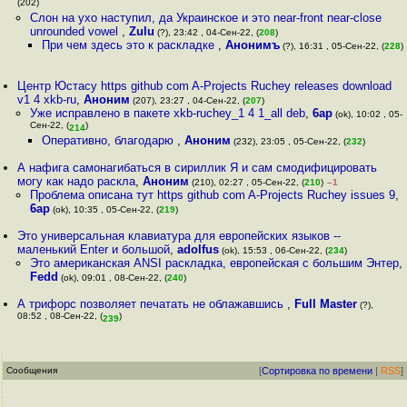
(202)
Слон на ухо наступил, да Украинское и это near-front near-close
unrounded vowel
,
Zulu
(?), 23:42 , 04-Сен-22, (
208
)
При чем здесь это к раскладке
,
Анонимъ
(?), 16:31 , 05-Сен-22, (
228
)
Центр Юстасу https github com A-Projects Ruchey releases download
v1 4 xkb-ru
,
Аноним
(207), 23:27 , 04-Сен-22, (
207
)
Уже исправлено в пакете xkb-ruchey_1 4 1_all deb
,
6ap
(ok), 10:02 , 05-
Сен-22, (
)
214
Оперативно, благодарю
,
Аноним
(232), 23:05 , 05-Сен-22, (
232
)
А нафига самонагибаться в сириллик Я и сам смодифицировать
могу как надо раскла
,
Аноним
(210), 02:27 , 05-Сен-22, (
210
)
–1
Проблема описана тут https github com A-Projects Ruchey issues 9
,
6ap
(ok), 10:35 , 05-Сен-22, (
219
)
Это универсальная клавиатура для европейских языков --
маленький Enter и большой
,
adolfus
(ok), 15:53 , 06-Сен-22, (
234
)
Это американская ANSI раскладка, европейская с большим Энтер
,
Fedd
(ok), 09:01 , 08-Сен-22, (
240
)
А трифорс позволяет печатать не облажавшись
,
Full Master
(?),
08:52 , 08-Сен-22, (
)
239
Сообщения
[
Сортировка по времени
|
RSS
]