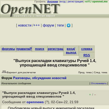
Профиль:
Аноним
(
вход
|
регистрация
)
неRU
opennet.me
[
новости
/
+++
|
форум
|
теги
|
]
форумы
правила/FAQ
поиск
регистрация
вход/
слежка
выход
RSS
"Выпуск раскладки клавиатуры Ручей 1.4,
упрощающей ввод спецсимволов "
Вариант для распечатки
Пред. тема
|
След. тема
Форум
Разговоры, обсуждение новостей
Изначальное сообщение
[
Отслеживать
]
"Выпуск раскладки клавиатуры Ручей 1.4,
+
–
/
упрощающей ввод спецсимволов "
Сообщение от
opennews
(?), 02-Сен-22, 21:59
Опубликован новый выпуск инженерной раскладки