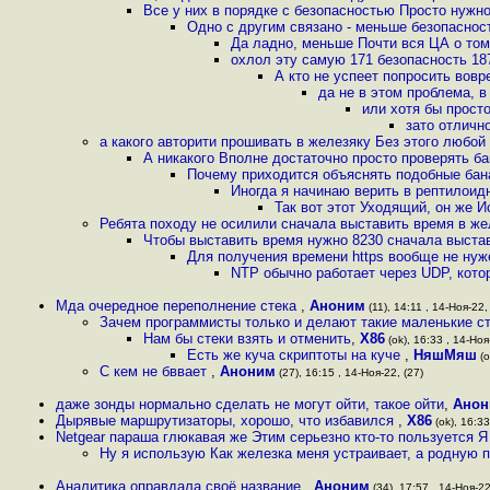
Все у них в порядке с безопасностью Просто нужно
Одно с другим связано - меньше безопасно
Да ладно, меньше Почти вся ЦА о том
охлол эту самую 171 безопасность 18
А кто не успеет попросить вовре
да не в этом проблема, 
или хотя бы прост
зато отличн
а какого авторити прошивать в железяку Без этого любо
А никакого Вполне достаточно просто проверять б
Почему приходится объяснять подобные бан
Иногда я начинаю верить в рептилоидн
Так вот этот Уходящий, он же 
Ребята походу не осилили сначала выставить время в жел
Чтобы выставить время нужно 8230 сначала выстав
Для получения времени https вообще не нуж
NTP обычно работает через UDP, кото
Мда очередное переполнение стека
,
Аноним
(11), 14:11 , 14-Ноя-22, 
Зачем программисты только и делают такие маленькие ст
Нам бы стеки взять и отменить
,
X86
(ok), 16:33 , 14-Ноя
Есть же куча скриптоты на куче
,
НяшМяш
(o
С кем не бввает
,
Аноним
(27), 16:15 , 14-Ноя-22, (27)
даже зонды нормально сделать не могут ойти, такое ойти
,
Анон
Дырявые маршрутизаторы, хорошо, что избавился
,
X86
(ok), 16:33
Netgear параша глюкавая же Этим серьезно кто-то пользуется Я
Ну я использую Как железка меня устраивает, а родную 
Аналитика оправдала своё название
,
Аноним
(34), 17:57 , 14-Ноя-22