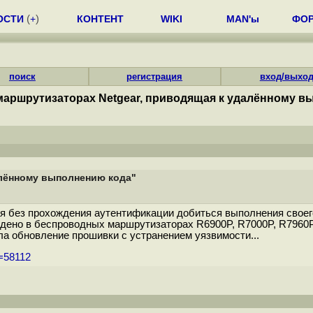
ОСТИ
(
+
)
КОНТЕНТ
WIKI
MAN'ы
ФО
поиск
регистрация
вход/выхо
маршрутизаторах Netgear, приводящая к удалённому в
алённому выполнению кода"
я без прохождения аутентификации добиться выполнения своего 
ено в беспроводных маршрутизаторах R6900P, R7000P, R7960P 
а обновление прошивки с устранением уязвимости...
m=58112