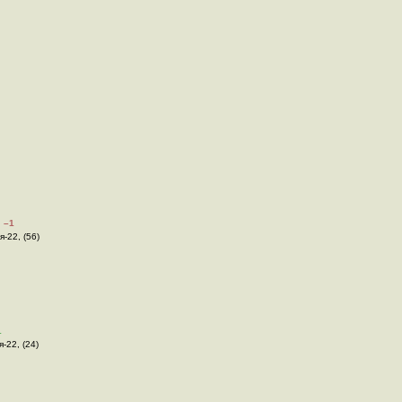
–1
я-22, (56)
1
я-22, (24)