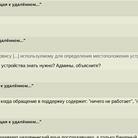
ая к удалённом..."
алённом..."
вису [...] используемому для определения местоположения уст
е устройства знать нужно? Админы, объясните?
к удалённом..."
гда обращение в поддержку содержит: "ничего не работает", "н
ая к удалённом..."
понимает человеческий язык пострадавшего, а только бинарный.