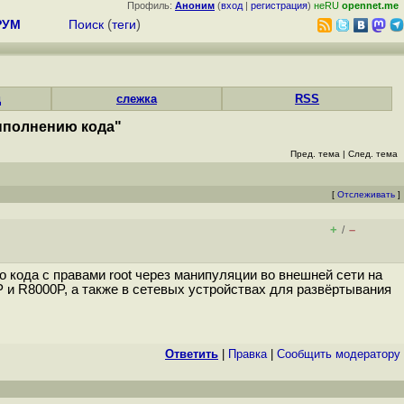
Профиль:
Аноним
(
вход
|
регистрация
)
неRU
opennet.me
РУМ
Поиск
(
теги
)
д
слежка
RSS
ыполнению кода"
Пред. тема
|
След. тема
[
Отслеживать
]
+
–
/
кода с правами root через манипуляции во внешней сети на
и R8000P, а также в сетевых устройствах для развёртывания
Ответить
|
Правка
|
Cообщить модератору