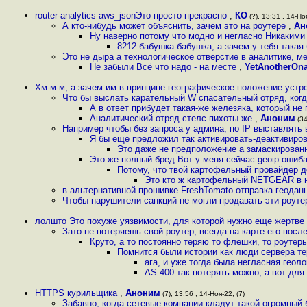
router-analytics aws_jsonЭто просто прекрасно
,
КО
(?), 13:31 , 14-Ноя
А кто-нибудь может объяснить, зачем это на роутере
,
Ан
Ну наверно потому что модно и негласно Никакими
8212 бабушка-бабушка, а зачем у тебя такая
Это не дыра а технологическое отверстие в аналитике, м
Не забыли Всё что надо - на месте
,
YetAnotherOn
Хм-м-м, а зачем им в принципе географическое положение устр
Что бы выслать карательный W спасательный отряд, ког
А в ответ прибудет такая-же железяка, который не
Аналитический отряд стелс-пихоты же
,
Аноним
(34
Например чтобы без запроса у админа, по IP выставлять 
Я бы еще предложил так активировать-деактивиров
Это даже не предположение а замаскирован
Это же полный бред Вот у меня сейчас geoip ошиб
Потому, что твой картофельный провайдер д
Это кто ж картофельный NETGEAR в н
в альтернативной прошивке FreshTomato отправка геода
Чтобы нарушители санкций не могли продавать эти роут
лолшто Это похуже уязвимости, для которой нужно еще жертве
Зато не потеряешь свой роутер, всегда на карте его по
Круто, а то постоянно теряю то флешки, то роутер
Помнится были истории как люди сервера тер
ага, и уже тогда была негласная гео
AS 400 так потерять можно, а вот для
HTTPS курильщика
,
Аноним
(7), 13:56 , 14-Ноя-22, (7)
Забавно, когда сетевые компании кладут такой огромный 