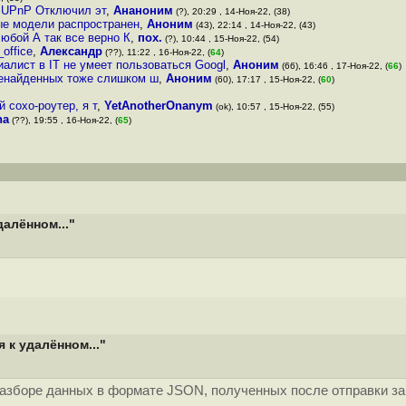
я UPnP Отключил эт
,
Ананоним
(?), 20:29 , 14-Ноя-22, (38)
ые модели распространен
,
Аноним
(43), 22:14 , 14-Ноя-22, (43)
любой А так все верно К
,
пох.
(?), 10:44 , 15-Ноя-22, (54)
_office
,
Александр
(??), 11:22 , 16-Ноя-22, (
64
)
алист в IT не умеет пользоваться Googl
,
Аноним
(66), 16:46 , 17-Ноя-22, (
66
)
ненайденных тоже слишком ш
,
Аноним
(60), 17:17 , 15-Ноя-22, (
60
)
 сохо-роутер, я т
,
YetAnotherOnanym
(ok), 10:57 , 15-Ноя-22, (55)
ha
(??), 19:55 , 16-Ноя-22, (
65
)
алённом..."
 к удалённом..."
ри разборе данных в формате JSON, полученных после отправки 