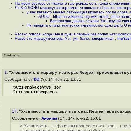
На моём роутере от Huawei в настройках есть галка отключени
Любой SOHO маршрутизатор имеет уязвимости Просто некотор
у вас какая-то бнобня латинницей вкралась после слова 
SOHO - https en wikipedia org wiki Small_office home
Бесполезно давать ссылки Этот крутой специ
Ну говорить о гипотетических уязвимостях одно дело О 
Честно говоря, когда мне в руки в первый раз попал нетгировский
Разве это маршрутизаторы А я, уж, было, занервничал
,
InuYas
Сообщения
1.
"Уязвимость в маршрутизаторах Netgear, приводящая к уд
Сообщение от
КО
(?), 14-Ноя-22, 13:31
router-analytics/aws_json
Это просто прекрасно.
17.
"Уязвимость в маршрутизаторах Netgear, приводящая
Сообщение от
Аноним
(17), 14-Ноя-22, 15:01
> Уязвимость ... в фоновом процессе aws_json ... п
определения местоположения устройства