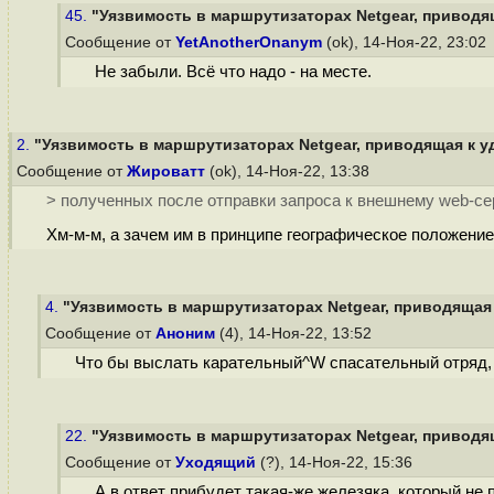
45.
"Уязвимость в маршрутизаторах Netgear, приводящ
Сообщение от
YetAnotherOnanym
(ok), 14-Ноя-22, 23:02
Не забыли. Всё что надо - на месте.
2.
"Уязвимость в маршрутизаторах Netgear, приводящая к уд
Сообщение от
Жироватт
(ok), 14-Ноя-22, 13:38
> полученных после отправки запроса к внешнему web-сер
Хм-м-м, а зачем им в принципе географическое положени
4.
"Уязвимость в маршрутизаторах Netgear, приводящая 
Сообщение от
Аноним
(4), 14-Ноя-22, 13:52
Что бы выслать карательный^W спасательный отряд, ко
22.
"Уязвимость в маршрутизаторах Netgear, приводящ
Сообщение от
Уходящий
(?), 14-Ноя-22, 15:36
А в ответ прибудет такая-же железяка, который не 