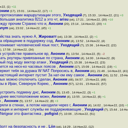
-22, (1)
+11
оним
(17), 15:01 , 14-Ноя-22, (17)
+3
 протоколами маршрутизации этого
,
Уходящий
(?), 15:33 , 14-Ноя-22, (21)
+3
 большая аналитика 8212 а это чт
,
arisu
(ok), 17:21 , 14-Ноя-22, (30)
+10
ежду прочим Странно что и
,
Аноним
(20), 15:14 , 14-Ноя-22, (20)
+4
anym
(ok), 23:02 , 14-Ноя-22, (45)
+1
ойства знать нужно А
,
Жироватт
(ok), 13:38 , 14-Ноя-22, (2)
+1
да обращение в поддержку сод
,
Аноним
(4), 13:52 , 14-Ноя-22, (4)
 понимает человеческий язык пост
,
Уходящий
(?), 15:36 , 14-Ноя-22, (22)
), 17:58 , 14-Ноя-22, (34)
в устройстве правильное вр
,
Аноним
(5), 13:54 , 14-Ноя-22, (5)
–2
ать роутеры привязанные по страна
,
Аноним
(4), 14:00 , 14-Ноя-22, (9)
ный под моду вектор атаки
,
Уходящий
(?), 15:38 , 14-Ноя-22, (23)
ается на неск-ко часовых поясов
,
Аноним
(17), 15:09 , 14-Ноя-22, (19)
+1
ержит тебя за дурака W NAT Попросись в
,
Аноним
(41), 21:46 , 14-Ноя-22, (41)
астоящий интернет пустит За нат-ом ему самое
,
Аноним
(56), 11:52 , 15-Но
нных можно отключить сделан
,
Аноним
(48), 04:57 , 15-Ноя-22, (48)
еры в Иран, Северную Корею,
,
Аноним
(57), 12:01 , 15-Ноя-22, (57)
 устроить подмену днс
,
Аноним
(5), 13:45 , 14-Ноя-22, (3)
+1
следнее местоположение можн
,
Аноним
(4), 13:55 , 14-Ноя-22, (6)
+1
ы
,
Аноним
(5), 13:57 , 14-Ноя-22, (8)
+3
яли в стенах, а потом находили через г
,
Аноним
(4), 14:02 , 14-Ноя-22, (10)
+
локация и интернет службы ее поддерживающие
,
Уходящий
(?), 15:44 , 14-Но
 Netgear это фантастика
,
pofigist
(?), 10:06 , 15-Ноя-22, (51)
болт на безопасность и не
,
Liin
(ok), 14:29 , 14-Ноя-22, (12)