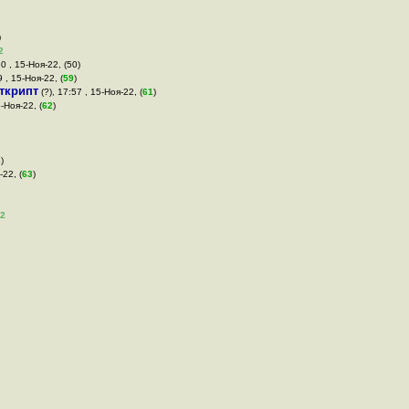
)
2
30 , 15-Ноя-22, (50)
9 , 15-Ноя-22, (
59
)
ткрипт
(?), 17:57 , 15-Ноя-22, (
61
)
6-Ноя-22, (
62
)
)
-22, (
63
)
2