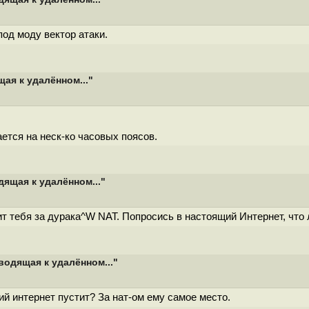
од моду вектор атаки.
ая к удалённом..."
ется на неск-ко часовых поясов.
ящая к удалённом..."
т тебя за дурака^W NAT. Попросись в настоящий Интернет, что 
водящая к удалённом..."
 интернет пустит? За нат-ом ему самое место.