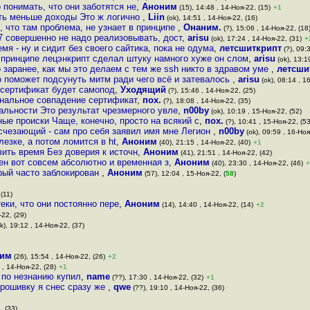
 понимать, что они заботятся не
,
Аноним
(15), 14:48 , 14-Ноя-22, (15)
+1
сть меньше доходы Это ж логично
,
Liin
(ok), 14:51 , 14-Ноя-22, (16)
, что там проблема, не узнает в принципе
,
Онаним.
(?), 15:06 , 14-Ноя-22, (18
7 совершенно не надо реализовывать, дост
,
arisu
(ok), 17:24 , 14-Ноя-22, (31)
+
мя - ну и сидит без своего сайтика, пока не одума
,
летсшиткрипт
(?), 09:
в принципе лецэнкрипт сделал штуку намного хуже он слом
,
arisu
(ok), 13:1
о заранее, как мы это делаем с тем же ssh никто в здравом уме
,
летсши
о поможет подсунуть митм ради чего всё и затевалось
,
arisu
(ok), 08:14 , 1
й сертификат будет самопод
,
Уходящий
(?), 15:46 , 14-Ноя-22, (25)
анальное совпадение сертификат
,
пох.
(?), 18:08 , 14-Ноя-22, (35)
альности Это результат чрезмерного увле
,
n00by
(ok), 10:19 , 15-Ноя-22, (52)
ые происки Чаще, конечно, просто на всякий с
,
пох.
(?), 10:41 , 15-Ноя-22, (53
Исчезающий - сам про себя заявил имя мне Легион
,
n00by
(ok), 09:59 , 16-Ноя
езке, а потом ломится в ht
,
Аноним
(40), 21:15 , 14-Ноя-22, (40)
+1
ить время Без доверия к источн
,
Аноним
(41), 21:51 , 14-Ноя-22, (42)
ен вот совсем абсолютно и временная з
,
Аноним
(40), 23:30 , 14-Ноя-22, (46)
+
рый часто заблокирован
,
Аноним
(57), 12:04 , 15-Ноя-22, (
58
)
(11)
еки, что они постоянно пере
,
Аноним
(14), 14:40 , 14-Ноя-22, (14)
+2
-22, (29)
k), 19:12 , 14-Ноя-22, (37)
им
(26), 15:54 , 14-Ноя-22, (26)
+2
 , 14-Ноя-22, (28)
+1
 по незнанию купил
,
name
(??), 17:30 , 14-Ноя-22, (32)
+1
прошивку я снес сразу же
,
qwe
(??), 19:10 , 14-Ноя-22, (36)
, (33)