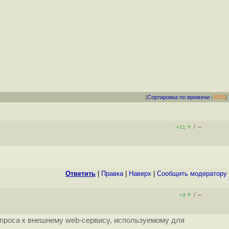
[
Сортировка по времени
|
RSS
]
+
–
/
+11
Ответить
|
Правка
|
Наверх
|
Cообщить модератору
+
–
/
+3
запроса к внешнему web-сервису, используемому для