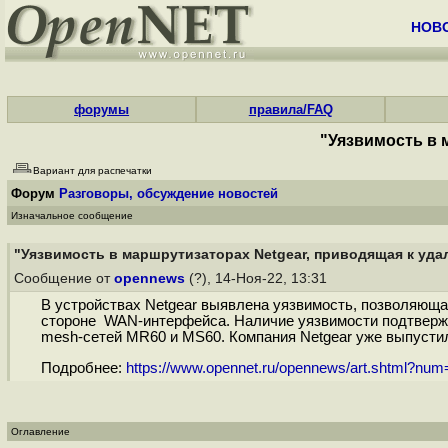
НОВ
форумы
правила/FAQ
"Уязвимость в 
Вариант для распечатки
Форум
Разговоры, обсуждение новостей
Изначальное сообщение
"Уязвимость в маршрутизаторах Netgear, приводящая к уд
Сообщение от
opennews
(?), 14-Ноя-22, 13:31
В устройствах Netgear выявлена уязвимость, позволяюща
стороне WAN-интерфейса. Наличие уязвимости подтвержд
mesh-сетей MR60 и MS60. Компания Netgear уже выпустил
Подробнее:
https://www.opennet.ru/opennews/art.shtml?nu
Оглавление