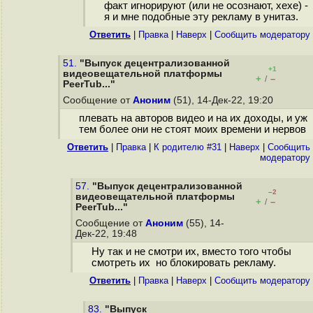
факт игнорируют (или не осознают, хехе) -
я и мне подобные эту рекламу в унитаз.
Ответить
|
Правка
|
Наверх
|
Cообщить модератору
51.
"Выпуск децентрализованной
+1
видеовещательной платформы
+
–
/
PeerTub..."
Сообщение от
Аноним
(51), 14-Дек-22, 19:20
плевать на авторов видео и на их доходы, и уж
тем более они не стоят моих времени и нервов
Ответить
|
Правка
|
К родителю #31
|
Наверх
|
Cообщить
модератору
57.
"Выпуск децентрализованной
–2
видеовещательной платформы
+
–
/
PeerTub..."
Сообщение от
Аноним
(55), 14-
Дек-22, 19:48
Ну так и не смотри их, вместо того чтобы
смотреть их но блокировать рекламу.
Ответить
|
Правка
|
Наверх
|
Cообщить модератору
83.
"Выпуск