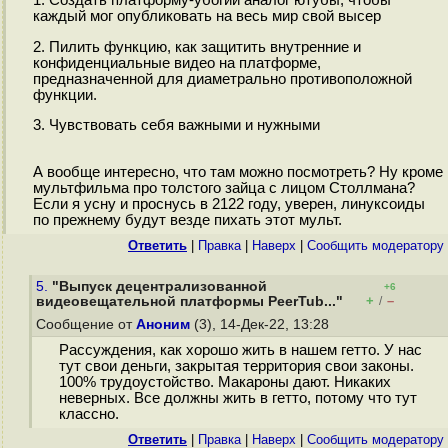
1. Создать платформу-убогий аналог ютубы, чтобы
каждый мог опубликовать на весь мир свой высер
2. Пилить функцию, как защитить внутренние и
конфиденциальные видео на платформе,
предназначенной для диаметрально противоположной
функции.
3. Чувствовать себя важными и нужными
А вообще интересно, что там можно посмотреть? Ну кроме
мультфильма про толстого зайца с лицом Столлмана?
Если я усну и проснусь в 2122 году, уверен, линуксоиды
по прежнему будут везде пихать этот мульт.
Ответить
|
Правка
|
Наверх
|
Cообщить модератору
5.
"Выпуск децентрализованной
+6
+
–
видеовещательной платформы PeerTub..."
/
Сообщение от
Аноним
(3), 14-Дек-22, 13:28
Рассуждения, как хорошо жить в нашем гетто. У нас
тут свои деньги, закрытая территория свои законы.
100% трудоустойство. Макароны дают. Никаких
неверных. Все должны жить в гетто, потому что тут
классно.
Ответить
|
Правка
|
Наверх
|
Cообщить модератору