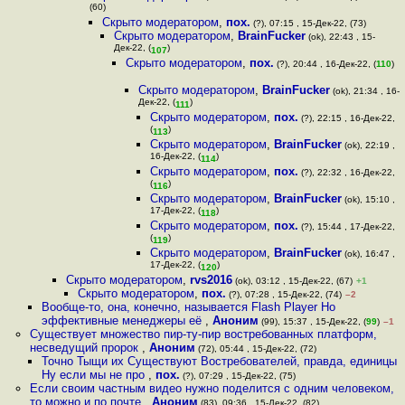
(60)
Скрыто модератором
,
пох.
(?), 07:15 , 15-Дек-22, (73)
Скрыто модератором
,
BrainFucker
(ok), 22:43 , 15-
Дек-22, (
)
107
Скрыто модератором
,
пох.
(?), 20:44 , 16-Дек-22, (
110
)
Скрыто модератором
,
BrainFucker
(ok), 21:34 , 16-
Дек-22, (
)
111
Скрыто модератором
,
пох.
(?), 22:15 , 16-Дек-22,
(
)
113
Скрыто модератором
,
BrainFucker
(ok), 22:19 ,
16-Дек-22, (
)
114
Скрыто модератором
,
пох.
(?), 22:32 , 16-Дек-22,
(
)
116
Скрыто модератором
,
BrainFucker
(ok), 15:10 ,
17-Дек-22, (
)
118
Скрыто модератором
,
пох.
(?), 15:44 , 17-Дек-22,
(
)
119
Скрыто модератором
,
BrainFucker
(ok), 16:47 ,
17-Дек-22, (
)
120
Скрыто модератором
,
rvs2016
(ok), 03:12 , 15-Дек-22, (67)
+1
Скрыто модератором
,
пох.
(?), 07:28 , 15-Дек-22, (74)
–2
Вообще-то, она, конечно, называется Flash Player Но
эффективные менеджеры её
,
Аноним
(99), 15:37 , 15-Дек-22, (
99
)
–1
Существует множество пир-ту-пир востребованных платформ,
несведущий пророк
,
Аноним
(72), 05:44 , 15-Дек-22, (72)
Точно Тыщи их Существуют Востребователей, правда, единицы
Ну если мы не про
,
пох.
(?), 07:29 , 15-Дек-22, (75)
Если своим частным видео нужно поделится с одним человеком,
то можно и по почте
,
Аноним
(83), 09:36 , 15-Дек-22, (82)