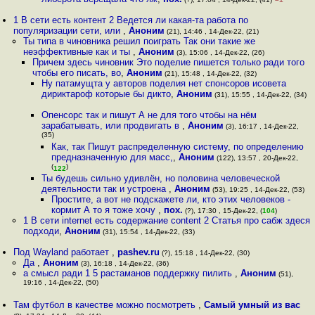
1 В сети есть контент 2 Ведется ли какая-та работа по
популяризации сети, или
,
Аноним
(21), 14:46 , 14-Дек-22, (21)
Ты типа в чиновника решил поиграть Так они такие же
неэффективные как и ты
,
Аноним
(3), 15:06 , 14-Дек-22, (26)
Причем здесь чиновник Это поделие пишется только ради того
чтобы его писать, во
,
Аноним
(21), 15:48 , 14-Дек-22, (32)
Ну патамущта у авторов поделия нет спонсоров исовета
дириктароф которые бы дикто
,
Аноним
(31), 15:55 , 14-Дек-22, (34)
Опенсорс так и пишут А не для того чтобы на нём
зарабатывать, или продвигать в
,
Аноним
(3), 16:17 , 14-Дек-22,
(35)
Как, так Пишут распределенную систему, по определению
предназначенную для масс,
,
Аноним
(122), 13:57 , 20-Дек-22,
(
)
122
Ты будешь сильно удивлён, но половина человеческой
деятельности так и устроена
,
Аноним
(53), 19:25 , 14-Дек-22, (53)
Простите, а вот не подскажете ли, кто этих человеков -
кормит А то я тоже хочу
,
пох.
(?), 17:30 , 15-Дек-22, (
104
)
1 В сети internet есть содержание content 2 Статья про сабж здеся
подходи
,
Аноним
(31), 15:54 , 14-Дек-22, (33)
Под Wayland работает
,
pashev.ru
(?), 15:18 , 14-Дек-22, (30)
Да
,
Аноним
(3), 16:18 , 14-Дек-22, (36)
а смысл ради 1 5 растаманов поддержку пилить
,
Аноним
(51),
19:16 , 14-Дек-22, (50)
Там футбол в качестве можно посмотреть
,
Самый умный из вас