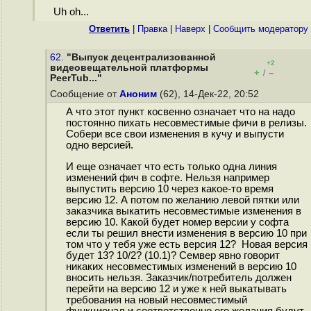
Uh oh...
Ответить
|
Правка
|
Наверх
|
Cообщить модератору
62.
"Выпуск децентрализованной
+2
видеовещательной платформы
+
–
/
PeerTub..."
Сообщение от
Аноним
(62), 14-Дек-22, 20:52
А что этот пункт косвенно означает что на надо
постоянно пихать несовместимые фичи в релизы.
Собери все свои изменения в кучу и выпусти
одно версией.
И еще означает что есть только одна линия
изменений фич в софте. Нельзя например
выпустить версию 10 через какое-то время
версию 12. А потом по желанию левой пятки или
заказчика выкатить несовместимые изменения в
версию 10. Какой будет номер версии у софта
если ты решил внести изменения в версию 10 при
том что у тебя уже есть версия 12? Новая версия
будет 13? 10/2? (10.1)? Семвер явно говорит
никаких несовместимых изменений в версию 10
вносить нельзя. Заказчик/потребитель должен
перейти на версию 12 и уже к ней выкатывать
требования на новый несовместимый