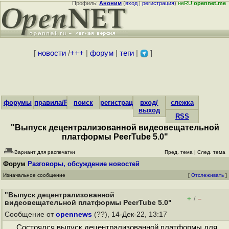
Профиль:
Аноним
(
вход
|
регистрация
)
неRU
opennet.me
[
новости
/
+++
|
форум
|
теги
|
]
форумы
правила/FAQ
поиск
регистрация
вход/
слежка
выход
RSS
"Выпуск децентрализованной видеовещательной
платформы PeerTube 5.0"
Вариант для распечатки
Пред. тема
|
След. тема
Форум
Разговоры, обсуждение новостей
Изначальное сообщение
[
Отслеживать
]
"Выпуск децентрализованной
+
–
/
видеовещательной платформы PeerTube 5.0"
Сообщение от
opennews
(??), 14-Дек-22, 13:17
Состоялся выпуск децентрализованной платформы для