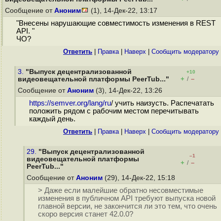
Сообщение от
Аноним
(1), 14-Дек-22, 13:17
"Внесены нарушающие совместимость изменения в REST
API. "
ЧО?
Ответить
|
Правка
|
Наверх
|
Cообщить модератору
3.
"Выпуск децентрализованной
+10
+
–
видеовещательной платформы PeerTub..."
/
Сообщение от
Аноним
(3), 14-Дек-22, 13:26
https://semver.org/lang/ru
/ учить наизусть. Распечатать
положить рядом с рабочим местом перечитывать
каждый день.
Ответить
|
Правка
|
Наверх
|
Cообщить модератору
29.
"Выпуск децентрализованной
–1
видеовещательной платформы
+
–
/
PeerTub..."
Сообщение от
Аноним
(29), 14-Дек-22, 15:18
> Даже если малейшие обратно несовместимые
изменения в публичном API требуют выпуска новой
главной версии, не закончится ли это тем, что очень
скоро версия станет 42.0.0?