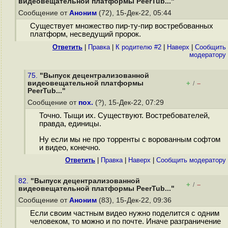
видеовещательной платформы PeerTub..."
Сообщение от
Аноним
(72), 15-Дек-22, 05:44
Существует множество пир-ту-пир востребованных
платформ, несведущий пророк.
Ответить
|
Правка
|
К родителю #2
|
Наверх
|
Cообщить
модератору
75.
"Выпуск децентрализованной
видеовещательной платформы
+
–
/
PeerTub..."
Сообщение от
пох.
(?), 15-Дек-22, 07:29
Точно. Тыщи их. Существуют. Востребователей,
правда, единицы.
Ну если мы не про торренты с ворованным софтом
и видео, конечно.
Ответить
|
Правка
|
Наверх
|
Cообщить модератору
82.
"Выпуск децентрализованной
+
–
/
видеовещательной платформы PeerTub..."
Сообщение от
Аноним
(83), 15-Дек-22, 09:36
Если своим частным видео нужно поделится с одним
человеком, то можно и по почте. Иначе разграничение