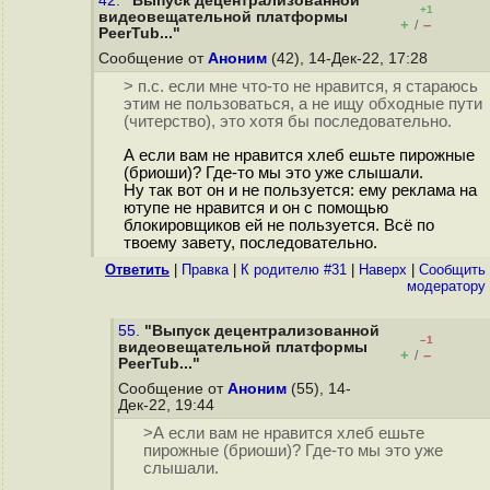
42.
"Выпуск децентрализованной
+1
видеовещательной платформы
+
–
/
PeerTub..."
Сообщение от
Аноним
(42), 14-Дек-22, 17:28
> п.с. если мне что-то не нравится, я стараюсь
этим не пользоваться, а не ищу обходные пути
(читерство), это хотя бы последовательно.
А если вам не нравится хлеб ешьте пирожные
(бриоши)? Где-то мы это уже слышали.
Ну так вот он и не пользуется: ему реклама на
ютупе не нравится и он с помощью
блокировщиков ей не пользуется. Всё по
твоему завету, последовательно.
Ответить
|
Правка
|
К родителю #31
|
Наверх
|
Cообщить
модератору
55.
"Выпуск децентрализованной
–1
видеовещательной платформы
+
–
/
PeerTub..."
Сообщение от
Аноним
(55), 14-
Дек-22, 19:44
>А если вам не нравится хлеб ешьте
пирожные (бриоши)? Где-то мы это уже
слышали.