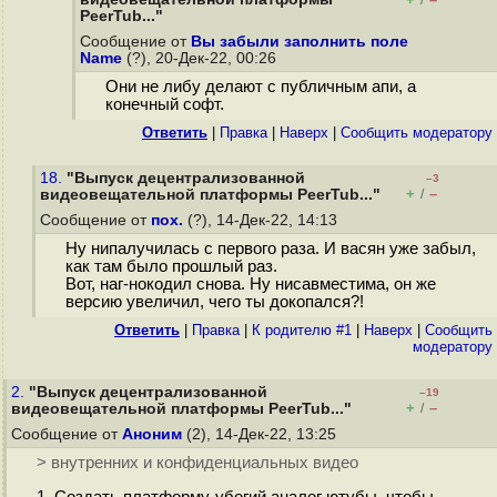
/
PeerTub..."
Сообщение от
Вы забыли заполнить поле
Name
(?), 20-Дек-22, 00:26
Они не либу делают с публичным апи, а
конечный софт.
Ответить
|
Правка
|
Наверх
|
Cообщить модератору
18.
"Выпуск децентрализованной
–3
+
–
видеовещательной платформы PeerTub..."
/
Сообщение от
пох.
(?), 14-Дек-22, 14:13
Ну нипалучилась с первого раза. И васян уже забыл,
как там было прошлый раз.
Вот, наг-нокодил снова. Ну нисавместима, он же
версию увеличил, чего ты докопался?!
Ответить
|
Правка
|
К родителю #1
|
Наверх
|
Cообщить
модератору
2.
"Выпуск децентрализованной
–19
+
–
видеовещательной платформы PeerTub..."
/
Сообщение от
Аноним
(2), 14-Дек-22, 13:25
> внутренних и конфиденциальных видео