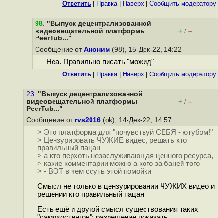
Ответить
|
Правка
|
Наверх
|
Cообщить модератору
98
.
"Выпуск децентрализованной
видеовещательной платформы
+
–
/
PeerTub..."
Сообщение от
Аноним
(98), 15-Дек-22, 14:22
Неа. Правильно писать "можид"
Ответить
|
Правка
|
Наверх
|
Cообщить модератору
23.
"Выпуск децентрализованной
видеовещательной платформы
+
–
/
PeerTub..."
Сообщение от
rvs2016
(ok), 14-Дек-22, 14:57
> Это платформа для "почувствуй СЕБЯ - ютубом!"
> Цензурировать ЧУЖИЕ видео, решать кто
правильный пацан
> а кто перхоть незаслуживающая ценного ресурса,
> какие комментарии можно а кого за баней того
> - ВОТ в чем ссуть этой помойки
Смысл не только в цензурировании ЧУЖИХ видео и
решении кто правильный пацан.
Есть ещё и другой смысл существования таких
"самохостингов": разрешение показать