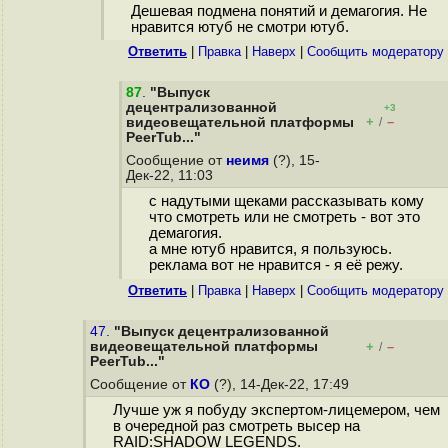
Дешевая подмена понятий и демагогия. Не
нравится ютуб не смотри ютуб.
Ответить
|
Правка
|
Наверх
|
Cообщить модератору
87
.
"Выпуск
децентрализованной
+3
+
–
видеовещательной платформы
/
PeerTub..."
Сообщение от
неимя
(?), 15-
Дек-22, 11:03
с надутыми щеками рассказывать кому
что смотреть или не смотреть - вот это
демагогия.
а мне ютуб нравится, я пользуюсь.
реклама вот не нравится - я её режу.
Ответить
|
Правка
|
Наверх
|
Cообщить модератору
47.
"Выпуск децентрализованной
видеовещательной платформы
+
–
/
PeerTub..."
Сообщение от
КО
(?), 14-Дек-22, 17:49
Лучше уж я побуду экспертом-лицемером, чем
в очередной раз смотреть высер на
RAID:SHADOW LEGENDS.