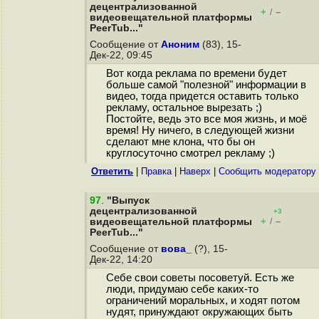
децентрализованной
+
–
/
видеовещательной платформы
PeerTub..."
Сообщение от
Аноним
(83), 15-
Дек-22, 09:45
Вот когда реклама по времени будет
больше самой "полезной" информации в
видео, тогда придется оставить только
рекламу, остальное вырезать ;)
Постойте, ведь это все моя жизнь, и моё
время! Ну ничего, в следующей жизни
сделают мне клона, что бы он
круглосуточно смотрел рекламу ;)
Ответить
|
Правка
|
Наверх
|
Cообщить модератору
97
.
"Выпуск
децентрализованной
+3
+
–
видеовещательной платформы
/
PeerTub..."
Сообщение от
вова_
(?), 15-
Дек-22, 14:20
Себе свои советы посоветуй. Есть же
люди, придумаю себе каких-то
ограничений моральных, и ходят потом
нудят, принуждают окружающих быть