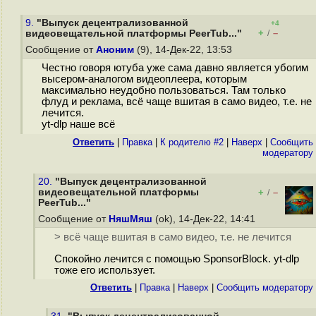
9.
"Выпуск децентрализованной
+4
+
–
видеовещательной платформы PeerTub..."
/
Сообщение от
Аноним
(9), 14-Дек-22, 13:53
Честно говоря ютуба уже сама давно является убогим
высером-аналогом видеоплеера, которым
максимально неудобно пользоваться. Там только
флуд и реклама, всё чаще вшитая в само видео, т.е. не
лечится.
yt-dlp наше всё
Ответить
|
Правка
|
К родителю #2
|
Наверх
|
Cообщить
модератору
20.
"Выпуск децентрализованной
видеовещательной платформы
+
–
/
PeerTub..."
Сообщение от
НяшМяш
(ok), 14-Дек-22, 14:41
> всё чаще вшитая в само видео, т.е. не лечится
Спокойно лечится с помощью SponsorBlock. yt-dlp
тоже его использует.
Ответить
|
Правка
|
Наверх
|
Cообщить модератору