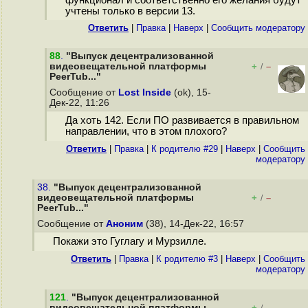
функционал и соответственно его желания будут
учтены только в версии 13.
Ответить
|
Правка
|
Наверх
|
Cообщить модератору
88
.
"Выпуск децентрализованной
видеовещательной платформы
+
–
/
PeerTub..."
Сообщение от
Lost Inside
(ok), 15-
Дек-22, 11:26
Да хоть 142. Если ПО развивается в правильном
направлении, что в этом плохого?
Ответить
|
Правка
|
К родителю #29
|
Наверх
|
Cообщить
модератору
38.
"Выпуск децентрализованной
видеовещательной платформы
+
–
/
PeerTub..."
Сообщение от
Аноним
(38), 14-Дек-22, 16:57
Покажи это Гуглагу и Мурзилле.
Ответить
|
Правка
|
К родителю #3
|
Наверх
|
Cообщить
модератору
121
.
"Выпуск децентрализованной
видеовещательной платформы
+
–