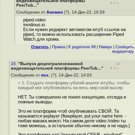
видеовещательной платформы
+
–
/
PeerTub..."
Сообщение от
Аномин
(?), 14-Дек-22, 16:59
piped.video
invidious.io
Если нужен редирект автоматом ютуб ссылок на
piped, то можно использовать расширение Piped
Watch для хрома.
Ответить
|
Правка
|
К родителю #9
|
Наверх
|
Cообщить
модератору
15.
"Выпуск децентрализованной
–2
+
–
видеовещательной платформы PeerTub..."
/
Сообщение от
пох.
(?), 14-Дек-22, 14:03
> 1. Создать платформу-убогий аналог ютубы, чтобы
каждый мог опубликовать на весь мир свой высер
НЕТ. Ты совершенно не понял концепцию, отсюда и
ложные выводы.
Это не платформа чтоб опубликовать СВОЙ. Та
называется jwplayer (flowplayer, put your name here -
любая макака можэт. На самом деле video /video ты
тоже можешь, а остальное обычно никому и не надо.)
Это платформа для "почувствуй СЕБЯ - ютубом!"