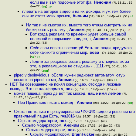
если вы и вам подобные этот фа
,
Неноним
(?), 13:21 , 15-
Дек-22, (
)
93
+2
плевать на авторов видео и на их доходы, и уж тем более
они не стоят моих времен
,
Аноним
(51), 19:20 , 14-Дек-22, (51)
+1
Ну так и не смотри их, вместо того чтобы смотреть их но
блокировать рекламу
,
Аноним
(55), 19:48 , 14-Дек-22, (57)
–2
Вот когда реклама по времени будет больше самой
полезной информации в видео, т
,
Аноним
(83), 09:45 , 15-
Дек-22, (83)
Себе свои советы посоветуй Есть же люди, придумаю
себе каких-то ограничений мор
,
вова_
(?), 14:20 , 15-Дек-22,
(
)
97
+3
Людям запрещаешь резать рекламу и стыдишь их за
это, а рекламщиков не стыдишь -
,
1111
(??), 00:41 , 16-
Дек-22, (
)
108
piped videoinvidious ioЕсли нужен редирект автоматом ютуб
ссылок на piped, то мо
,
Аномин
(?), 16:59 , 14-Дек-22, (39)
+1
НЕТ Ты совершенно не понял концепцию, отсюда и ложные
выводы Это не платформа ч
,
пох.
(?), 14:03 , 14-Дек-22, (15)
–2
можэт пишеца через дэ вот так можэд
,
наше имя легион
(?),
14:47 , 14-Дек-22, (22)
Неа Правильно писать можид
,
Аноним
(98), 14:22 , 15-Дек-22, (
98
)
Смысл не только в цензурировании ЧУЖИХ видео и решении кто
правильный пацан Есть
,
rvs2016
(ok), 14:57 , 14-Дек-22, (23)
Скрыто модератором
,
пох.
(?), 17:02 , 14-Дек-22, (40)
Скрыто модератором
,
Аноним
(31), 17:31 , 14-Дек-22, (43)
Скрыто модератором
,
пох.
(?), 17:36 , 14-Дек-22, (45)
Скрыто модератором
,
BrainFucker
(ok), 20:42 , 14-Дек-22,