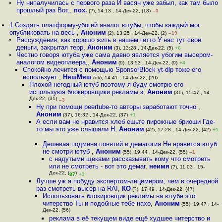
Ну нипалучилась с первого раза И васян уже забыл, как там было
прошлый раз Вот,
,
пох.
(?), 14:13 , 14-Дек-22, (18)
–3
1 Создать платформу-убогий аналог ютубы, чтобы каждый мог
опубликовать на весь
,
Аноним
(2), 13:25 , 14-Дек-22, (2)
–19
Рассуждения, как хорошо жить в нашем гетто У нас тут свои
деньги, закрытая терр
,
Аноним
(3), 13:28 , 14-Дек-22, (5)
+6
Честно говоря ютуба уже сама давно является убогим высером-
аналогом видеоплеера,
,
Аноним
(9), 13:53 , 14-Дек-22, (9)
+4
Спокойно лечится с помощью SponsorBlock yt-dlp тоже его
использует
,
НяшМяш
(ok), 14:41 , 14-Дек-22, (20)
Плохой негодный ютуб поэтому я буду смотрю его
используюя блокировщики рекламы з
,
Аноним
(31), 15:47 , 14-
Дек-22, (31)
–3
Ну при помощи peertube-то авторы заработают точно
,
Аноним
(37), 16:32 , 14-Дек-22, (37)
+1
А если вам не нравится хлеб ешьте пирожные бриоши Где-
то мы это уже слышали Н
,
Аноним
(42), 17:28 , 14-Дек-22, (42)
+1
Дешевая подмена понятий и демагогия Не нравится ютуб
не смотри ютуб
,
Аноним
(55), 19:44 , 14-Дек-22, (55)
–1
с надутыми щеками рассказывать кому что смотреть
или не смотреть - вот это демаг
,
неимя
(?), 11:03 , 15-
Дек-22, (
)
87
+3
Лучше уж я побуду экспертом-лицемером, чем в очередной
раз смотреть высер на RAI
,
КО
(?), 17:49 , 14-Дек-22, (47)
Использовать блокировщик рекламы на ютубе это
читерство Ты и подобные тебе нахо
,
Аноним
(55), 19:47 , 14-
Дек-22, (56)
реклама в её текущем виде ещё худшее читерство и