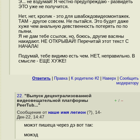
Э... не вздумай! Я честно предупреждаю - развидеть
ЭТО уже не получится.
Нет, нет, кролик - это для шва6окдовидеомонтажек.
ТАМ - другое совсем. Не пытайся. Это будет даже
хуже чем анaльную девственность потерять по по
пьяни.
Я не дам тебе ссылок, но, боюсь, другие васяны
накидают. НЕ ОТКРЫВАЙ! Перечитай этот текст С
НАЧАЛА!
Подумай, тебе видимо есть чем. НЕТ, неправильно. В
смысле - ЕЩЕ ХУЖЕ!
Ответить
|
Правка
|
К родителю #2
|
Наверх
|
Cообщить
модератору
22.
"Выпуск децентрализованной
видеовещательной платформы
+
–
/
PeerTub..."
Сообщение от
наше имя легион
(?), 14-
Дек-22, 14:47
можэт пишеца через дэ вот так:
можэд