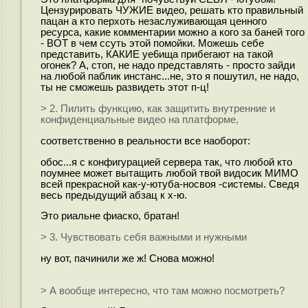
Цензурировать ЧУЖИЕ видео, решать кто правильный
пацан а кто перхоть незаслуживающая ценного
ресурса, какие комментарии можно а кого за баней того
- ВОТ в чем ссуть этой помойки. Можешь себе
представить, КАКИЕ уе6ища прибегают на такой
огонек? А, стоп, не надо представлять - просто зайди
на любой паблик инстанс...не, это я пошутил, не надо,
ты не сможешь развидеть этот п-ц!
> 2. Пилить функцию, как защитить внутренние и
конфиденциальные видео на платформе,
соответственно в реальности все наоборот:
обос...я с конфигурацией сервера так, что любой кто
поумнее может вытащить любой твой видосик МИМО
всей прекрасной как-у-ютуба-носвоя -системы. Сведя
весь предыдущий абзац к х-ю.
Это риальне фиаско, братан!
> 3. Чувствовать себя важными и нужными
ну вот, пачинили же ж! Снова можно!
> А вообще интересно, что там можно посмотреть?