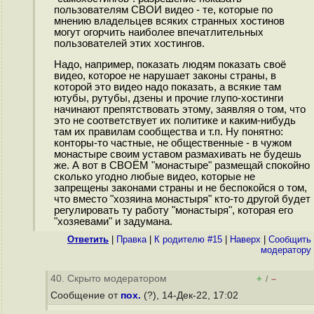
пользователям СВОИ видео - те, которые по
мнению владельцев всяких странных хостинов
могут огорчить наиболее впечатлительных
пользователей этих хостингов.
Надо, например, показать людям показать своё
видео, которое не нарушает законы страны, в
которой это видео надо показать, а всякие там
ютубы, рутубы, дзены и прочие глупо-хостинги
начинают препятствовать этому, заявляя о том, что
это не соответствует их политике и каким-нибудь
там их правилам сообщества и т.п. Ну понятно:
конторы-то частные, не общественные - в чужом
монастыре своим уставом размахивать не будешь
же. А вот в СВОЁМ "монастыре" размещай спокойно
сколько угодно любые видео, которые не
запрещены законами страны и не беспокойся о том,
что вместо "хозяина монастыря" кто-то другой будет
регулировать ту работу "монастыря", которая его
"хозяевами" и задумана.
Ответить
|
Правка
|
К родителю #15
|
Наверх
|
Cообщить
модератору
40. Скрыто модератором
+
–
/
Сообщение от
пох.
(?), 14-Дек-22, 17:02