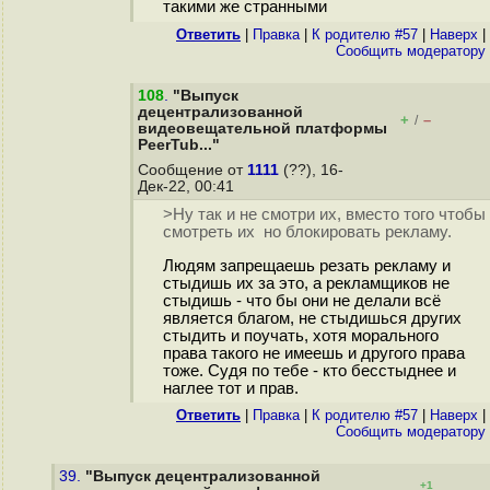
такими же странными
Ответить
|
Правка
|
К родителю #57
|
Наверх
|
Cообщить модератору
108
.
"Выпуск
децентрализованной
+
–
/
видеовещательной платформы
PeerTub..."
Сообщение от
1111
(??), 16-
Дек-22, 00:41
>Ну так и не смотри их, вместо того чтобы
смотреть их но блокировать рекламу.
Людям запрещаешь резать рекламу и
стыдишь их за это, а рекламщиков не
стыдишь - что бы они не делали всё
является благом, не стыдишься других
стыдить и поучать, хотя морального
права такого не имеешь и другого права
тоже. Судя по тебе - кто бесстыднее и
наглее тот и прав.
Ответить
|
Правка
|
К родителю #57
|
Наверх
|
Cообщить модератору
39.
"Выпуск децентрализованной
+1