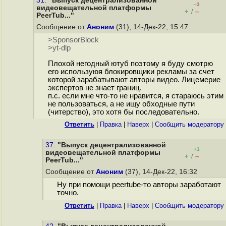
31.
"Выпуск децентрализованной
–3
видеовещательной платформы
+
–
/
PeerTub..."
Сообщение от
Аноним
(31), 14-Дек-22, 15:47
>SponsorBlock
>yt-dlp
Плохой негодный ютуб поэтому я буду смотрю
его используюя блокировщики рекламы за счет
которой зарабатывают авторы видео. Лицемерие
экспертов не знает границ.
п.с. если мне что-то не нравится, я стараюсь этим
не пользоваться, а не ищу обходные пути
(читерство), это хотя бы последовательно.
Ответить
|
Правка
|
Наверх
|
Cообщить модератору
37.
"Выпуск децентрализованной
+1
видеовещательной платформы
+
–
/
PeerTub..."
Сообщение от
Аноним
(37), 14-Дек-22, 16:32
Ну при помощи peertube-то авторы заработают
точно.
Ответить
|
Правка
|
Наверх
|
Cообщить модератору