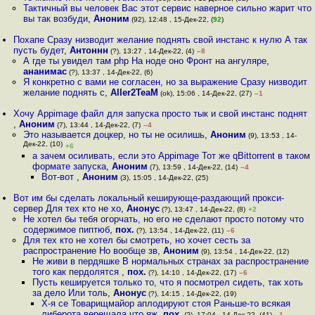
Тактичный вы человек Вас этот сервис наверное сильно жарит что
вы так возбуди
,
Аноним
(92), 12:48 , 15-Дек-22, (
92
)
Похапе Сразу низводит желание поднять свой инстанс к нулю А так
пусть будет
,
Антоннн
(?), 13:27 , 14-Дек-22, (4)
–8
А где ты увидел там php На ноде оно Фронт на ангуляре
,
ананимас
(?), 13:37 , 14-Дек-22, (6)
Я конкретно с вами не согласен, но за выражение Сразу низводит
желание поднять с
,
Aller2TeaM
(ok), 15:06 , 14-Дек-22, (27)
–1
Хочу Appimage файл для запуска просто тык и свой инстанс поднят
,
Аноним
(7), 13:44 , 14-Дек-22, (7)
–4
Это называется доцкер, но ты не осилишь
,
Аноним
(9), 13:53 , 14-
Дек-22, (10)
+6
а зачем осиливать, если это Appimage Тот же qBittorrent в таком
формате запуска
,
Аноним
(7), 13:59 , 14-Дек-22, (14)
–4
Вот-вот
,
Аноним
(3), 15:05 , 14-Дек-22, (25)
Вот им бы сделать локальный кеширующе-раздающий прокси-
сервер Для тех кто не хо
,
Анонус
(?), 13:47 , 14-Дек-22, (8)
+2
Не хотел бы тебя огорчать, но его не сделают просто потому что
содержимое пиптюб
,
пох.
(?), 13:54 , 14-Дек-22, (11)
–6
Для тех кто не хотел бы смотреть, но хочет сесть за
распространение Но вообще зв
,
Аноним
(9), 13:54 , 14-Дек-22, (12)
Не живи в пердяшке В нормальных странах за распространение
того как пердолятся
,
пох.
(?), 14:10 , 14-Дек-22, (17)
–6
Пусть кешируется только то, что я посмотрел сидеть, так хоть
за дело Или толь
,
Анонус
(?), 14:15 , 14-Дек-22, (19)
Х-я се Товарищмайор аплодируют стоя Раньше-то всякая
либерота верещала что яж
,
пох.
(?), 17:04 , 14-Дек-22, (41)
–1