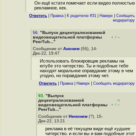
Он ещё кстати помечает если видео полностью
рекламное, кек.
Ответить
|
Правка
|
К родителю #31
|
Наверх
|
Cообщить
модератору
56.
"Выпуск децентрализованной
видеовещательной платформы
+
–
/
PeerTub..."
Сообщение от
Аноним
(55), 14-
Дек-22, 19:47
Использовать блокировщик рекламы на
ютубе это читерство. Ты и подобные тебе
находят моральное оправдание этому в чем
угодно, но поравдания этому нет.
Ответить
|
Правка
|
Наверх
|
Cообщить модератору
93
.
"Выпуск
децентрализованной
+2
+
–
видеовещательной платформы
/
PeerTub..."
Сообщение от
Неноним
(?), 15-
Дек-22, 13:21
реклама в её текущем виде ещё худшее
читерство. и если вы и вам подобные этот