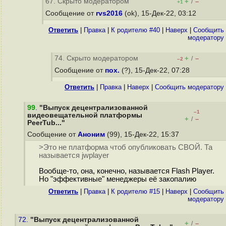
67. Скрыто модератором
+
–
/
+1
Сообщение от
rvs2016
(ok), 15-Дек-22, 03:12
Ответить
|
Правка
|
К родителю #40
|
Наверх
|
Cообщить
модератору
74. Скрыто модератором
+
–
/
–2
Сообщение от
пох.
(?), 15-Дек-22, 07:28
Ответить
|
Правка
|
Наверх
|
Cообщить модератору
99
.
"Выпуск децентрализованной
–1
видеовещательной платформы
+
–
/
PeerTub..."
Сообщение от
Аноним
(99), 15-Дек-22, 15:37
>Это не платформа чтоб опубликовать СВОЙ. Та
называется jwplayer
Вообще-то, она, конечно, называется Flash Player.
Но "эффективные" менеджеры её закопалию
Ответить
|
Правка
|
К родителю #15
|
Наверх
|
Cообщить
модератору
72.
"Выпуск децентрализованной
+
–
/