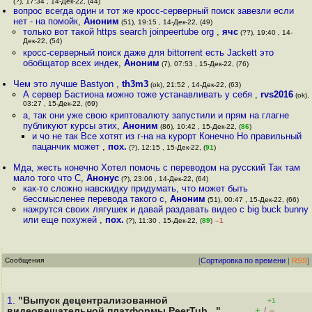
(?), 17:34 , 14-Дек-22, (44)
вопрос всегда один и тот же кросс-серверный поиск завезли если
нет - на помойк
,
Аноним
(51), 19:15 , 14-Дек-22, (49)
только вот такой https search joinpeertube org
,
ячс
(??), 19:40 , 14-
Дек-22, (54)
кросс-серверный поиск даже для bittorrent есть Jackett это
обобщатор всех индек
,
Аноним
(7), 07:53 , 15-Дек-22, (76)
Чем это лучше Bastyon
,
th3m3
(ok), 21:52 , 14-Дек-22, (63)
А сервер Бастиона можно тоже устанавливать у себя
,
rvs2016
(ok),
03:27 , 15-Дек-22, (69)
а, так они уже свою криптовалюту запустили и прям на глагне
публикуют курсы этих
,
Аноним
(86), 10:42 , 15-Дек-22, (
86
)
и чо не так Все хотят из г-на на курорт Конечно Но правильный
пацанчик может
,
пох.
(?), 12:15 , 15-Дек-22, (
91
)
Мда, жесть конечно Хотел помочь с переводом на русский Так там
мало того что С
,
Анонус
(?), 23:06 , 14-Дек-22, (64)
как-то сложно навскидку придумать, что может быть
бессмысленее перевода такого с
,
Аноним
(51), 00:47 , 15-Дек-22, (66)
нажрутся своих лягушек и давай раздавать видео с big buck bunny
или еще похужей
,
пох.
(?), 11:30 , 15-Дек-22, (
89
)
–1
Сообщения
[
Сортировка по времени
|
RSS
]
1.
"Выпуск децентрализованной
+1
+
–
видеовещательной платформы PeerTub..."
/