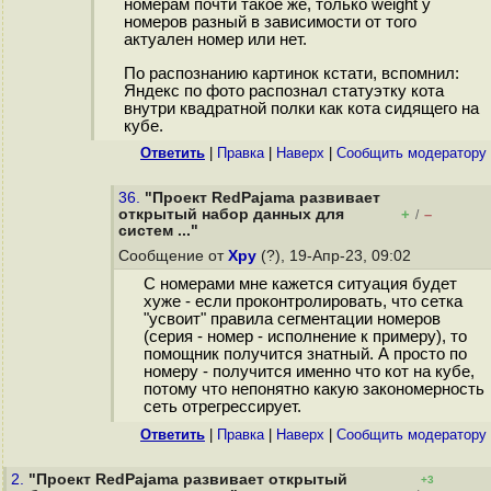
номерам почти такое же, только weight у
номеров разный в зависимости от того
актуален номер или нет.
По распознанию картинок кстати, вспомнил:
Яндекс по фото распознал статуэтку кота
внутри квадратной полки как кота сидящего на
кубе.
Ответить
|
Правка
|
Наверх
|
Cообщить модератору
36.
"Проект RedPajama развивает
открытый набор данных для
+
–
/
систем ..."
Сообщение от
Хру
(?), 19-Апр-23, 09:02
С номерами мне кажется ситуация будет
хуже - если проконтролировать, что сетка
"усвоит" правила сегментации номеров
(серия - номер - исполнение к примеру), то
помощник получится знатный. А просто по
номеру - получится именно что кот на кубе,
потому что непонятно какую закономерность
сеть отрегрессирует.
Ответить
|
Правка
|
Наверх
|
Cообщить модератору
2.
"Проект RedPajama развивает открытый
+3