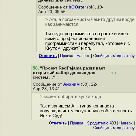
данных для систем ..."
Сообщение от
bOOster
(ok), 19-
Апр-23, 09:56
> Ага, а пограммисты чем-то другим вроде
как занимаются.
Ты недопрограммистов на расте и иже с
ними с профессиональными
программистами перепутал, которые и с
Кнутом "дружат" и т.п.
Ответить
|
Правка
|
Наверх
|
Cообщить модератору
58
.
"Проект RedPajama развивает
открытый набор данных для
+
–
/
систем ..."
Сообщение от
Аноним
(58), 22-
Апр-23, 13:41
> может собирать куски кода
Так и запишем AI - тупая копипаста
ворующая интелектуальную собственность.
Иск в Суд!
Ответить
|
Правка
|
К родителю #33
|
Наверх
|
Cообщить модератору