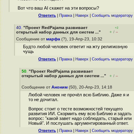
Вот что ваш AI скажет на эти вопросы?
Ответить
|
Правка
|
Наверх
|
Cообщить модератору
40.
"Проект RedPajama развивает
+2
+
–
открытый набор данных для систем ..."
/
Сообщение от
марфа
(?), 19-Апр-23, 10:32
Будто любой человек ответит на жту религиозную
чущь
Ответить
|
Правка
|
Наверх
|
Cообщить модератору
50
.
"Проект RedPajama развивает
открытый набор данных для систем ..."
+
–
/
Сообщение от
Аноним
(50), 20-Апр-23, 14:18
Любой человек не прочёл всю Библию. Даже я и
то не дочитал.
Вопрос стоит о тесте возможностей текущего
развития ИИ. Скормить ему всю Библию и задать
вопрос: "какой завет надо соблюдать, старый или
Новый". И послушать аргументированный ответ.
Ответить
|
Правка
|
Наверх
|
Cообщить модератору