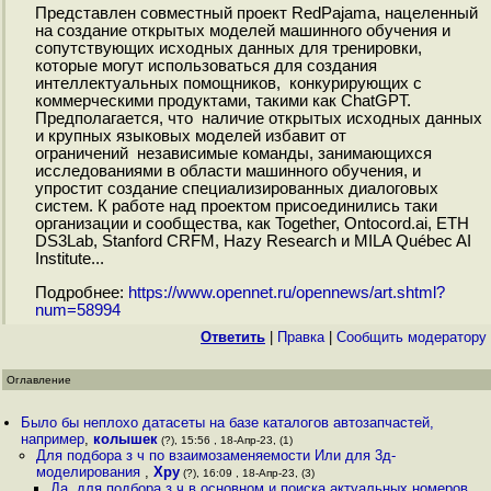
Представлен совместный проект RedPajama, нацеленный
на создание открытых моделей машинного обучения и
сопутствующих исходных данных для тренировки,
которые могут использоваться для создания
интеллектуальных помощников, конкурирующих c
коммерческими продуктами, такими как ChatGPT.
Предполагается, что наличие открытых исходных данных
и крупных языковых моделей избавит от
ограничений независимые команды, занимающихся
исследованиями в области машинного обучения, и
упростит создание специализированных диалоговых
систем. К работе над проектом присоединились таки
организации и сообщества, как Together, Ontocord.ai, ETH
DS3Lab, Stanford CRFM, Hazy Research и MILA Québec AI
Institute...
Подробнее:
https://www.opennet.ru/opennews/art.shtml?
num=58994
Ответить
|
Правка
|
Cообщить модератору
Оглавление
Было бы неплохо датасеты на базе каталогов автозапчастей,
например
,
колышек
(?), 15:56 , 18-Апр-23, (1)
Для подбора з ч по взаимозаменяемости Или для 3д-
моделирования
,
Хру
(?), 16:09 , 18-Апр-23, (3)
Да, для подбора з ч в основном и поиска актуальных номеров