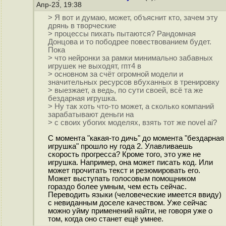
Апр-23, 19:38
> Я вот и думаю, может, объяснит кто, зачем эту
дрянь в творческие
> процессы пихать пытаются? Рандомная
Донцова и то пободрее повествованием будет.
Пока
> что нейронки за рамки минимально забавных
игрушек не выходят, гпт4 в
> основном за счёт огромной модели и
значительных ресурсов вбуханных в тренировку
> выезжает, а ведь, по сути своей, всё та же
бездарная игрушка.
> Ну так хоть что-то может, а сколько компаний
зарабатывают деньги на
> с своих убогих моделях, взять тот же novel ai?
С момента "какая-то дичь" до момента "бездарная
игрушка" прошло ну года 2. Улавливаешь
скорость прогресса? Кроме того, это уже не
игрушка. Например, она может писать код. Или
может прочитать текст и резюмировать его.
Может выступать голосовым помощником
гораздо более умным, чем есть сейчас.
Переводить языки (человеческие имеется ввиду)
с невиданным доселе качеством. Уже сейчас
можно уйму применений найти, не говоря уже о
том, когда оно станет ещё умнее.