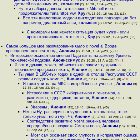
деталей по данным из
,
колышек
(?), 16:28 , 18-Апр-23, (5)
Ну эти наборы данных - это скорее к Mitchell и его
продолжателям типа https ww
,
Хру
(?), 18:26 , 18-Апр-23, (13)
Все эти диалоговые модели выглядят как подходящие Вот
например, диалоговый асси
,
колышек
(?), 00:52 , 19-Апр-23, (32)
С номерами мне кажется ситуация будет хуже - если
проконтролировать, что сетка
,
Хру
(?), 09:02 , 19-Апр-23, (36)
Самое большое моё разочарование было с novel ai Вроде
преподносят как нечто год
,
Аноним
(2), 15:58 , 18-Апр-23, (2)
+3
Интересное экспертное мнение Надо взять на заметку Уровень
технической подкова
,
Анониссимус
(?), 16:28 , 18-Апр-23, (4)
–3
Я вот и думаю, может, объяснит кто, зачем эту дрянь в
творческие процессы пихать
,
Аноним
(2), 16:34 , 18-Апр-23, (6)
+2
Ты уныл В 1950-тых годах в одной из столиц Республик СССР
решили создать комп с
,
Аноним
(8), 17:29 , 18-Апр-23, (8)
–10
Я тоже улител на МКС с истребленных ученых
,
Аноним
(9),
17:45 , 18-Апр-23, (9)
+5
Истребляли в СССР кибернетиков и генетиков, а
ракетчиков, ядерщиков, оставля
,
Аноним
(14), 18:31 , 18-
Апр-23, (14)
+1
Уверены
,
Аноним
(45), 18:40 , 19-Апр-23, (45)
Нет ты Ну, раз веришь в чудесность технологии, то не
только уныл, но и глуп Чт
,
Аноним
(2), 17:48 , 18-Апр-23, (10)
+2
Соотведствие развитию мозга ребенка человека
определённого возраста Смотря по ка
,
Аноним
(15), 18:38 ,
18-Апр-23, (15)
+1
Мозг сам осознаёт свою глупость и исправляет ошибки,
потому, что у него имеется
,
Аноним