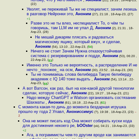
(22), 19:33 , 18-Апр-23,
(22)
Уволят, не переживай Ты же не специалист, зачем лезешь
в разговор Нейронки это
,
Аноним
(27), 21:18 , 18-Апр-23, (27)
+1
Разве это не ты влез, неспециалист То, о чём ты
говоришь, там LLM им не упал Д
,
Аноним
(2), 21:31 , 18-
Апр-23, (28)
Не мешай дикарям плясать и радоваться
магическому ящику, который вжух, и сделае
,
Аноним
(54), 13:10 , 22-Апр-23, (
54
)
Ничего не стоит Зачем Нужна отказоустойчивая
система с резервированием и подде
,
Аноним
(53), 06:20 ,
22-Апр-23, (
)
53
Именно это Только не вероятность, а распределение И не
нечто _похожее_ на осм
,
Аноним
(30), 23:52 , 18-Апр-23, (30)
Ты не понимаешь слова белиберда Такую белиберду
академик с IQ 140 тоже выдать
,
Аноним
(54), 13:14 , 22-
Апр-23, (
)
55
А вот Ватсон, как раз, был на кое-какой другой технологии
сделан, которую сейчас
,
Аноним
(22), 19:27 , 18-Апр-23, (21)
Надо между ChartGPT и Watson организовать состязание
Шахматы
,
Аноним
(61), 18:18 , 22-Апр-23, (
61
)
С момента какая-то дичь до момента бездарная игрушка
прошло ну года 2 Улавл
,
Анониссимус
(?), 19:38 , 18-Апр-23, (23)
–
2
Она не может писать код Она может собирать куски кода
для достижения некоего ре
,
bOOster
(ok), 04:21 , 19-Апр-23, (33)
+2
Ага, а пограммисты чем-то другим вроде как занимаются