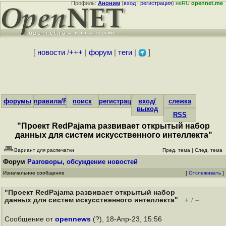
Профиль:
Аноним
(
вход
|
регистрация
)
неRU
opennet.me
[
новости
/
+++
|
форум
|
теги
|
]
форумы
правила/FAQ
поиск
регистрация
вход/
слежка
выход
RSS
"Проект RedPajama развивает открытый набор
данных для систем искусственного интеллекта"
Вариант для распечатки
Пред. тема
|
След. тема
Форум
Разговоры, обсуждение новостей
Изначальное сообщение
[
Отслеживать
]
"Проект RedPajama развивает открытый набор
данных для систем искусственного интеллекта"
+
–
/
Сообщение от
opennews
(?), 18-Апр-23, 15:56