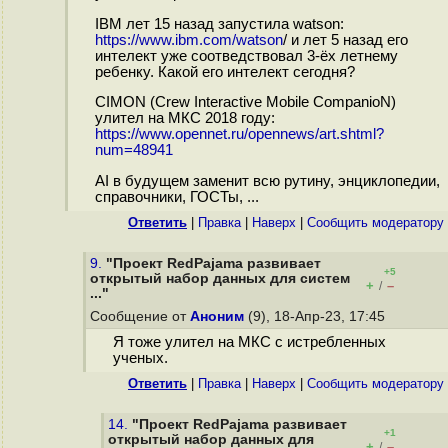
IBM лет 15 назад запустила watson:
https://www.ibm.com/watson
/ и лет 5 назад его
интелект уже соотведствовал 3-ёх летнему
ребенку. Какой его интелект сегодня?
CIMON (Crew Interactive Mobile CompanioN)
улител на МКС 2018 году:
https://www.opennet.ru/opennews/art.shtml?
num=48941
AI в будущем заменит всю рутину, энциклопедии,
справочники, ГОСТы, ...
Ответить
|
Правка
|
Наверх
|
Cообщить модератору
9.
"Проект RedPajama развивает
+5
открытый набор данных для систем
+
–
/
..."
Сообщение от
Аноним
(9), 18-Апр-23, 17:45
Я тоже улител на МКС с истребленных
ученых.
Ответить
|
Правка
|
Наверх
|
Cообщить модератору
14.
"Проект RedPajama развивает
+1
открытый набор данных для
+
–
/