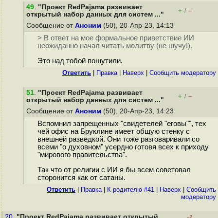
49
.
"Проект RedPajama развивает
+
–
/
открытый набор данных для систем ..."
Сообщение от
Аноним
(50), 20-Апр-23, 14:13
> В ответ на мое формальное приветствие ИИ
неожиданно начал читать молитву (не шучу!).
Это над тобой пошутили.
Ответить
|
Правка
|
Наверх
|
Cообщить модератору
51
.
"Проект RedPajama развивает
+
–
/
открытый набор данных для систем ..."
Сообщение от
Аноним
(50), 20-Апр-23, 14:23
Вспомнил запрещенных "свидетелей "еговы"", тех
чей офис на Бруклине имеет общую стенку с
внешней разведкой. Они тоже разговаривали со
всеми "о духовном" усердно готовя всех к приходу
"мирового правительства".
Так что от религии с ИИ я бы всем советовал
сторонится как от сатаны.
Ответить
|
Правка
|
К родителю #41
|
Наверх
|
Cообщить
модератору
20.
"Проект RedPajama развивает открытый
–2