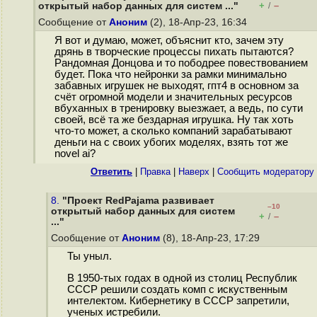
+
–
открытый набор данных для систем ..."
/
Сообщение от
Аноним
(2), 18-Апр-23, 16:34
Я вот и думаю, может, объяснит кто, зачем эту
дрянь в творческие процессы пихать пытаются?
Рандомная Донцова и то пободрее повествованием
будет. Пока что нейронки за рамки минимально
забавных игрушек не выходят, гпт4 в основном за
счёт огромной модели и значительных ресурсов
вбуханных в тренировку выезжает, а ведь, по сути
своей, всё та же бездарная игрушка. Ну так хоть
что-то может, а сколько компаний зарабатывают
деньги на с своих убогих моделях, взять тот же
novel ai?
Ответить
|
Правка
|
Наверх
|
Cообщить модератору
8.
"Проект RedPajama развивает
–10
открытый набор данных для систем
+
–
/
..."
Сообщение от
Аноним
(8), 18-Апр-23, 17:29
Ты уныл.
В 1950-тых годах в одной из столиц Республик
СССР решили создать комп с искуственным
интелектом. Кибернетику в СССР запретили,
ученых истребили.