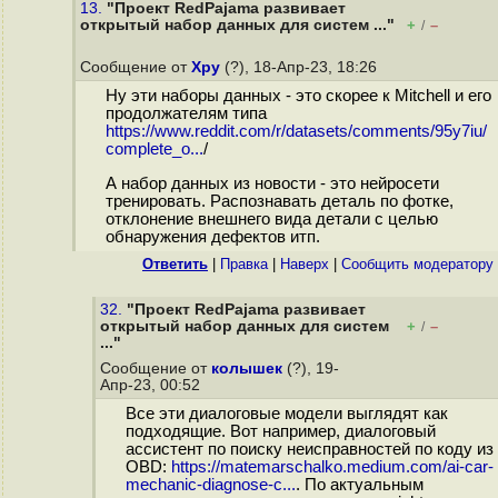
13.
"Проект RedPajama развивает
открытый набор данных для систем ..."
+
–
/
Сообщение от
Хру
(?), 18-Апр-23, 18:26
Ну эти наборы данных - это скорее к Mitchell и его
продолжателям типа
https://www.reddit.com/r/datasets/comments/95y7iu/
complete_o...
/
А набор данных из новости - это нейросети
тренировать. Распознавать деталь по фотке,
отклонение внешнего вида детали с целью
обнаружения дефектов итп.
Ответить
|
Правка
|
Наверх
|
Cообщить модератору
32.
"Проект RedPajama развивает
открытый набор данных для систем
+
–
/
..."
Сообщение от
колышек
(?), 19-
Апр-23, 00:52
Все эти диалоговые модели выглядят как
подходящие. Вот например, диалоговый
ассистент по поиску неисправностей по коду из
OBD:
https://matemarschalko.medium.com/ai-car-
mechanic-diagnose-c...
. По актуальным