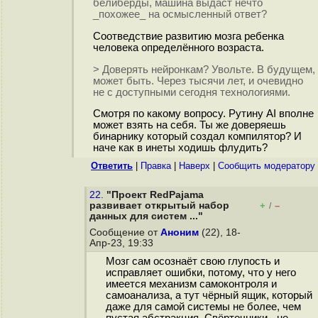
белиберды, машина выдаст нечто
_похожее_ на осмысленный ответ?
Соотведствие развитию мозга ребенка
человека определённого возраста.
> Доверять нейронкам? Увольте. В будущем,
может быть. Через тысячи лет, и очевидно
не с доступными сегодня технологиями.
Смотря по какому вопросу. Рутину AI вполне
может взять на себя. Ты же доверяешь
бинарнику который создал компилятор? И
наче как в инеты ходишь флудить?
Ответить
|
Правка
|
Наверх
|
Cообщить модератору
22.
"Проект RedPajama
развивает открытый набор
+
–
/
данных для систем ..."
Сообщение от
Аноним
(22), 18-
Апр-23, 19:33
Мозг сам осознаёт свою глупость и
исправляет ошибки, потому, что у него
имеется механизм самоконтроля и
самоанализа, а тут чёрный ящик, который
даже для самой системы не более, чем