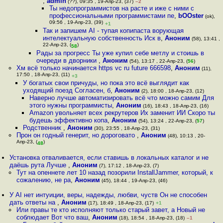
,
admin
(??), 09:35 , 19-Апр-23, (37)
–2
Ты недопрограммистов на расте и иже с ними с
профессиональными программистами пе
,
bOOster
(ok),
09:56 , 19-Апр-23, (39)
+1
Так и запишем AI - тупая копипаста ворующая
интелектуальную собственность Иск в
,
Аноним
(58), 13:41 ,
22-Апр-23, (
)
58
Рады за прогресс Ты уже купил себе метлу и стоишь в
очереди в дворники
,
Аноним
(54), 13:17 , 22-Апр-23, (
56
)
Хм всё только начинается https vc ru future 666598
,
Аноним
(11),
17:50 , 18-Апр-23, (11)
+3
У богатых свои причуды, но пока это всё выглядит как
уходящий поезд Согласен, б
,
Аноним
(2), 18:00 , 18-Апр-23, (12)
Наверно лучше автоматизировать всё что можно самим Для
этого нужны программисты
,
Аноним
(16), 18:43 , 18-Апр-23, (16)
Amazon увольняет всех рекрутеров Их заменит ИИ Скоро ты
будешь эффективно копа
,
Аноним
(54), 13:24 , 22-Апр-23, (
57
)
Родственник
,
Аноним
(30), 23:55 , 18-Апр-23, (31)
Прон он годный генерит, но дороговато
,
Аноним
(48), 10:13 , 20-
Апр-23, (
)
48
Установка отваливается, если ставишь в локальных каталог и не
даёшь рута Лучше
,
Аноним
(7), 17:12 , 18-Апр-23, (7)
Тут на опеннете лет 10 назад позорили InstallJammer, который, к
сожалению, не ра
,
Аноним
(45), 18:44 , 19-Апр-23, (46)
У AI нет интуиции, веры, надежды, любви, чуств Он не способен
дать ответы на
,
Аноним
(17), 18:49 , 18-Апр-23, (17)
+1
Или правы те кто исполняют только старый завет, а Новый не
соблюдает Вот что ваш
,
Аноним
(18), 18:54 , 18-Апр-23, (18)
–1