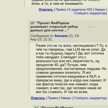
блин, в то, в чем не понимаете.
Ответить
|
Правка
|
К родителю #10
|
Наверх
|
Cообщить модератору
28.
"Проект RedPajama
развивает открытый набор
+
–
/
данных для систем ..."
Сообщение от
Аноним
(2), 18-
Апр-23, 21:31
Разве это не ты влез, неспециалист? То, о
чём ты говоришь, там LLM им не упал. Да
и как ты будешь гадать? Да, вот сеточка
тебе нагадает. Совпадёт это с
реальностью или нет, вероятность, ну,
процентов 40, да? Лучше, чем
предположения, посчитанные людьми. Но
главное денежки попилить. Я вот
применяю сеточки ежедневно в NLP, и
прекрасно вижу, где и когда они лажают. И
как фантастически они лажают, когда
лажают, в местах, где человек никак не
мог бы слажать. И так во всём.
Ответить
|
Правка
|
Наверх
|
Cообщить модератору
54
.
"Проект RedPajama