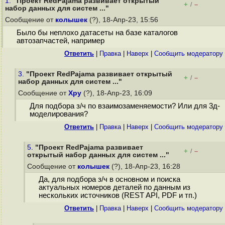
1.
"Проект RedPajama развивает открытый
+
–
/
набор данных для систем ..."
Сообщение от
колышек
(?), 18-Апр-23, 15:56
Было бы неплохо датасеты на базе каталогов
автозапчастей, например
Ответить
|
Правка
|
Наверх
|
Cообщить модератору
3.
"Проект RedPajama развивает открытый
+
–
/
набор данных для систем ..."
Сообщение от
Хру
(?), 18-Апр-23, 16:09
Для подбора з/ч по взаимозаменяемости? Или для 3д-
моделирования?
Ответить
|
Правка
|
Наверх
|
Cообщить модератору
5.
"Проект RedPajama развивает
+
–
/
открытый набор данных для систем ..."
Сообщение от
колышек
(?), 18-Апр-23, 16:28
Да, для подбора з/ч в основном и поиска
актуальных номеров деталей по данным из
нескольких источников (REST API, PDF и тп.)
Ответить
|
Правка
|
Наверх
|
Cообщить модератору