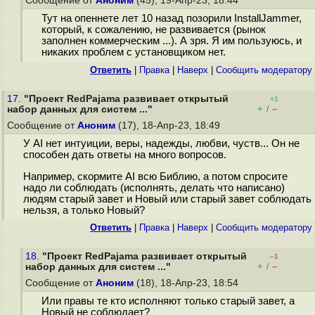
Сообщение от
Аноним
(45), 19-Апр-23, 18:44
Тут на опеннете лет 10 назад позорили InstallJammer,
который, к сожалению, не развивается (рынок
заполнен коммерческим ...). А зря. Я им пользуюсь, и
никаких проблем с установщиком нет.
Ответить
|
Правка
|
Наверх
|
Cообщить модератору
17.
"Проект RedPajama развивает открытый
+1
+
–
набор данных для систем ..."
/
Сообщение от
Аноним
(17), 18-Апр-23, 18:49
У AI нет интуиции, веры, надежды, любви, чуств... Он не
способен дать ответы на много вопросов.
Например, скормите AI всю Библию, а потом спросите
надо ли соблюдать (исполнять, делать что написано)
людям старый завет и Новый или старый завет соблюдать
нельзя, а только Новый?
Ответить
|
Правка
|
Наверх
|
Cообщить модератору
18.
"Проект RedPajama развивает открытый
–1
+
–
набор данных для систем ..."
/
Сообщение от
Аноним
(18), 18-Апр-23, 18:54
Или правы те кто исполняют только старый завет, а
Новый не соблюдает?