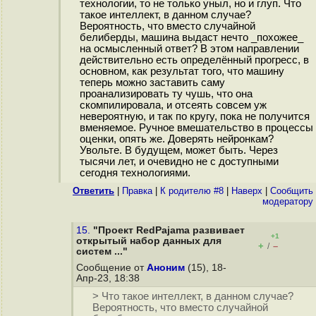
технологии, то не только уныл, но и глуп. Что
такое интеллект, в данном случае?
Вероятность, что вместо случайной
белиберды, машина выдаст нечто _похожее_
на осмысленный ответ? В этом направлении
действительно есть определённый прогресс, в
основном, как результат того, что машину
теперь можно заставить саму
проанализировать ту чушь, что она
скомпилировала, и отсеять совсем уж
невероятную, и так по кругу, пока не получится
вменяемое. Ручное вмешательство в процессы
оценки, опять же. Доверять нейронкам?
Увольте. В будущем, может быть. Через
тысячи лет, и очевидно не с доступными
сегодня технологиями.
Ответить
|
Правка
|
К родителю #8
|
Наверх
|
Cообщить
модератору
15.
"Проект RedPajama развивает
+1
открытый набор данных для
+
–
/
систем ..."
Сообщение от
Аноним
(15), 18-
Апр-23, 18:38
> Что такое интеллект, в данном случае?
Вероятность, что вместо случайной