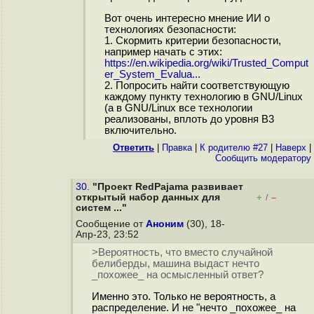
Вот очень интересно мнение ИИ о
технологиях безопасности:
1. Скормить критерии безопасности,
например начать с этих:
https://en.wikipedia.org/wiki/Trusted_Comput
er_System_Evalua...
2. Попросить найти соответствующую
каждому пункту технологию в GNU/Linux
(а в GNU/Linux все технологии
реализованы, вплоть до уровня B3
включительно.
Ответить
|
Правка
|
К родителю #27
|
Наверх
|
Cообщить модератору
30.
"Проект RedPajama развивает
открытый набор данных для
+
–
/
систем ..."
Сообщение от
Аноним
(30), 18-
Апр-23, 23:52
>Вероятность, что вместо случайной
белиберды, машина выдаст нечто
_похожее_ на осмысленный ответ?
Именно это. Только не вероятность, а
распределение. И не "нечто _похожее_ на