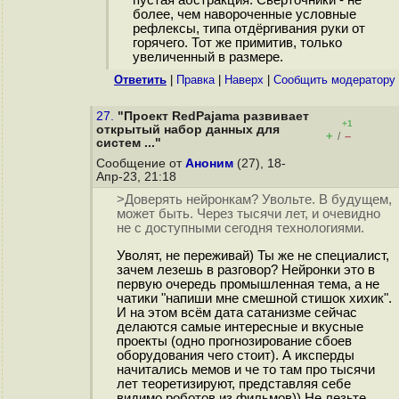
пустая абстракция. Свёрточники - не
более, чем навороченные условные
рефлексы, типа отдёргивания руки от
горячего. Тот же примитив, только
увеличенный в размере.
Ответить
|
Правка
|
Наверх
|
Cообщить модератору
27.
"Проект RedPajama развивает
+1
открытый набор данных для
+
–
/
систем ..."
Сообщение от
Аноним
(27), 18-
Апр-23, 21:18
>Доверять нейронкам? Увольте. В будущем,
может быть. Через тысячи лет, и очевидно
не с доступными сегодня технологиями.
Уволят, не переживай) Ты же не специалист,
зачем лезешь в разговор? Нейронки это в
первую очередь промышленная тема, а не
чатики "напиши мне смешной стишок хихик".
И на этом всём дата сатанизме сейчас
делаются самые интересные и вкусные
проекты (одно прогнозирование сбоев
оборудования чего стоит). А иксперды
начитались мемов и че то там про тысячи
лет теоретизируют, представляя себе
видимо роботов из фильмов)) Не лезьте,