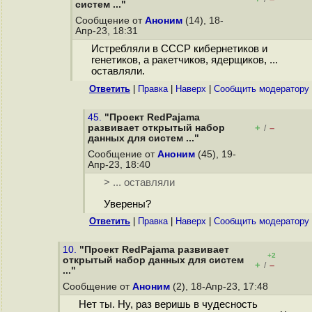
систем ..."
Сообщение от
Аноним
(14), 18-
Апр-23, 18:31
Истребляли в СССР кибернетиков и
генетиков, а ракетчиков, ядерщиков, ...
оставляли.
Ответить
|
Правка
|
Наверх
|
Cообщить модератору
45.
"Проект RedPajama
развивает открытый набор
+
–
/
данных для систем ..."
Сообщение от
Аноним
(45), 19-
Апр-23, 18:40
> ... оставляли
Уверены?
Ответить
|
Правка
|
Наверх
|
Cообщить модератору
10.
"Проект RedPajama развивает
+2
открытый набор данных для систем
+
–
/
..."
Сообщение от
Аноним
(2), 18-Апр-23, 17:48
Нет ты. Ну, раз веришь в чудесность