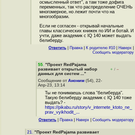
осмысленный ответ", а там тоже дофига
переменных, так что распределение ОЧЕНЬ
многомерное, но лежит почти что на
многообразии.
Если не согласен - открывай начальные
главы классических книжек по ИИ и ботай. И
учти, даже академик с IQ 140 может выдать
белиберду.
Ответить
|
Правка
|
К родителю #10
|
Наверх
|
Cообщить модератору
55
.
"Проект RedPajama
развивает открытый набор
+
–
/
данных для систем ..."
Сообщение от
Аноним
(54), 22-
Апр-23, 13:14
Ты не понимаешь слова "белиберда".
Такую белиберду академик с IQ 140 тоже
выдать? -
https://pikabu.ru/story/v_internete_ktoto_ne_
prav_vyikhodit_...
Ответить
|
Правка
|
Наверх
|
Cообщить модератору
21.
"Проект RedPajama развивает