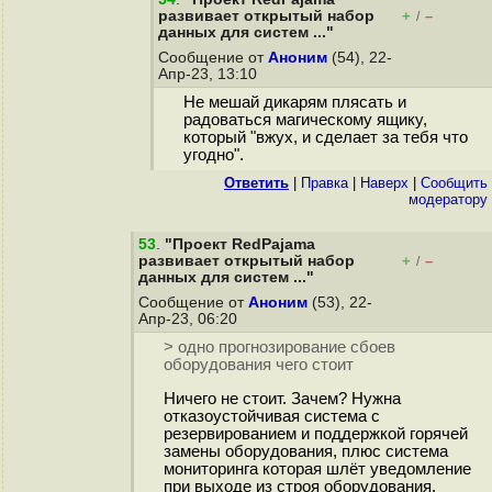
развивает открытый набор
+
–
/
данных для систем ..."
Сообщение от
Аноним
(54), 22-
Апр-23, 13:10
Не мешай дикарям плясать и
радоваться магическому ящику,
который "вжух, и сделает за тебя что
угодно".
Ответить
|
Правка
|
Наверх
|
Cообщить
модератору
53
.
"Проект RedPajama
развивает открытый набор
+
–
/
данных для систем ..."
Сообщение от
Аноним
(53), 22-
Апр-23, 06:20
> одно прогнозирование сбоев
оборудования чего стоит
Ничего не стоит. Зачем? Нужна
отказоустойчивая система с
резервированием и поддержкой горячей
замены оборудования, плюс система
мониторинга которая шлёт уведомление
при выходе из строя оборудования.