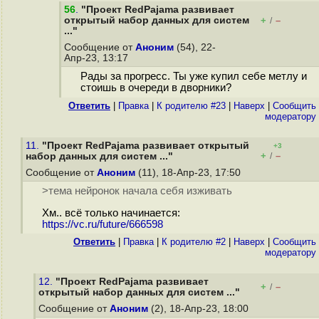
56
.
"Проект RedPajama развивает
открытый набор данных для систем
+
–
/
..."
Сообщение от
Аноним
(54), 22-
Апр-23, 13:17
Рады за прогресс. Ты уже купил себе метлу и
стоишь в очереди в дворники?
Ответить
|
Правка
|
К родителю #23
|
Наверх
|
Cообщить
модератору
11.
"Проект RedPajama развивает открытый
+3
+
–
набор данных для систем ..."
/
Сообщение от
Аноним
(11), 18-Апр-23, 17:50
>тема нейронок начала себя изживать
Хм.. всё только начинается:
https://vc.ru/future/666598
Ответить
|
Правка
|
К родителю #2
|
Наверх
|
Cообщить
модератору
12.
"Проект RedPajama развивает
+
–
/
открытый набор данных для систем ..."
Сообщение от
Аноним
(2), 18-Апр-23, 18:00