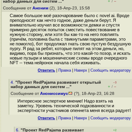
+
–
набор данных для систем ..."
/
Сообщение от
Аноним
(2), 18-Апр-23, 15:58
Самое большое моё разочарование было с novel ai. Вроде
преподносят как нечто годное, даже деньги берут. Я
внимательно изучил все возможности демки и спустя
примерно десяток попыток сместить повествование в
нужную сторону, или хотя бы как-то на него повлиять
(причём, половина была с твикнутыми параметрами, это
не помогло), бот продолжал гнать свою пустую бездушную
пургу. Я рад за ребят, которые пилят на этом деньги, но,
видимо, пора бы признать, что это какой-то позор, и искать
новые пузыри и мошеннические схемы вроде очередного
NFT -- тема нейронок начала себя изживать.
Ответить
|
Правка
|
Наверх
|
Cообщить модератору
4.
"Проект RedPajama развивает открытый
–3
+
–
набор данных для систем ..."
/
Сообщение от
Анониссимус
(?), 18-Апр-23, 16:28
Интересное экспертное мнение! Надо взять на
заметку. Уровень технической подкованности и
экспертности участников опеннета меня всегда радует!
Ответить
|
Правка
|
Наверх
|
Cообщить модератору
6.
"Проект RedPajama развивает
+2