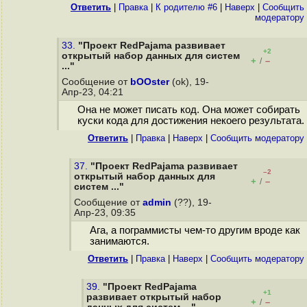
Ответить
|
Правка
|
К родителю #6
|
Наверх
|
Cообщить
модератору
33.
"Проект RedPajama развивает
+2
открытый набор данных для систем
+
–
/
..."
Сообщение от
bOOster
(ok), 19-
Апр-23, 04:21
Она не может писать код. Она может собирать
куски кода для достижения некоего результата.
Ответить
|
Правка
|
Наверх
|
Cообщить модератору
37.
"Проект RedPajama развивает
–2
открытый набор данных для
+
–
/
систем ..."
Сообщение от
admin
(??), 19-
Апр-23, 09:35
Ага, а пограммисты чем-то другим вроде как
занимаются.
Ответить
|
Правка
|
Наверх
|
Cообщить модератору
39.
"Проект RedPajama
+1
развивает открытый набор
+
–
/