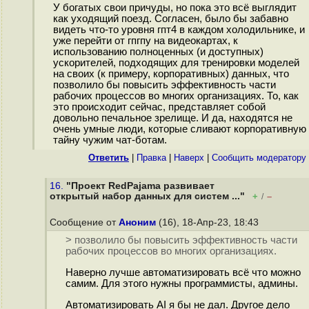
У богатых свои причуды, но пока это всё выглядит
как уходящий поезд. Согласен, было бы забавно
видеть что-то уровня гпт4 в каждом холодильнике, и
уже перейти от гпгпу на видеокартах, к
использованию полноценных (и доступных)
ускорителей, подходящих для тренировки моделей
на своих (к примеру, корпоративных) данных, что
позволило бы повысить эффективность части
рабочих процессов во многих организациях. То, как
это происходит сейчас, представляет собой
довольно печальное зрелище. И да, находятся не
очень умные люди, которые сливают корпоративную
тайну чужим чат-ботам.
Ответить
|
Правка
|
Наверх
|
Cообщить модератору
16.
"Проект RedPajama развивает
открытый набор данных для систем ..."
+
–
/
Сообщение от
Аноним
(16), 18-Апр-23, 18:43
> позволило бы повысить эффективность части
рабочих процессов во многих организациях.
Наверно лучше автоматизировать всё что можно
самим. Для этого нужны программисты, админы.
Автоматизировать AI я бы не дал. Другое дело