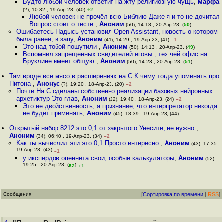
Будто любой человек ответит на жту религиозную чущь
,
марфа
(?), 10:32 , 19-Апр-23, (40)
+2
Любой человек не прочёл всю Библию Даже я и то не дочитал
Вопрос стоит о тесте
,
Аноним
(50), 14:18 , 20-Апр-23, (
50
)
Ошибаетесь Надысь установил Open Assistant, новость о котором
была ранее, и запу
,
Аноним
(41), 14:29 , 19-Апр-23, (41)
–1
Это над тобой пошутили
,
Аноним
(50), 14:13 , 20-Апр-23, (
49
)
Вспомнил запрещенных свидетелей еговы , тех чей офис на
Бруклине имеет общую
,
Аноним
(50), 14:23 , 20-Апр-23, (
51
)
Там вроде все мясо в расширениях на С К чему тогда упоминать про
Питона
,
Анонус
(?), 19:20 , 18-Апр-23, (20)
–2
Почти На C сделаны собственно реализации базовых нейронных
архетиктур Это глав
,
Аноним
(22), 19:40 , 18-Апр-23, (24)
–2
Это не двойственность, а признание, что интерпретатор никогда
не будет применять
,
Аноним
(45), 18:39 , 19-Апр-23, (44)
Открытый набор 8212 это 0,1 от закрытого Унесите, не нужно
,
Аноним
(34), 06:40 , 19-Апр-23, (34)
–2
Как ты вычислил эти это 0,1 Просто интересно
,
Аноним
(43), 17:35 ,
19-Апр-23, (43)
–1
у икспердов опеннета свои, особые калькуляторы
,
Аноним
(52),
19:25 , 20-Апр-23, (
)
52
+1
Сообщения
[
Сортировка по времени
|
RSS
]