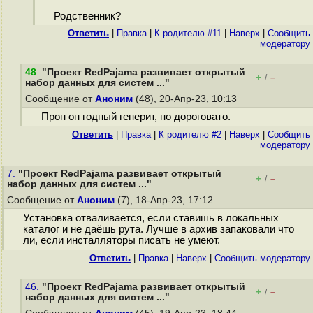
Родственник?
Ответить
|
Правка
|
К родителю #11
|
Наверх
|
Cообщить
модератору
48
.
"Проект RedPajama развивает открытый
+
–
/
набор данных для систем ..."
Сообщение от
Аноним
(48), 20-Апр-23, 10:13
Прон он годный генерит, но дороговато.
Ответить
|
Правка
|
К родителю #2
|
Наверх
|
Cообщить
модератору
7.
"Проект RedPajama развивает открытый
+
–
/
набор данных для систем ..."
Сообщение от
Аноним
(7), 18-Апр-23, 17:12
Установка отваливается, если ставишь в локальных
каталог и не даёшь рута. Лучше в архив запаковали что
ли, если инсталляторы писать не умеют.
Ответить
|
Правка
|
Наверх
|
Cообщить модератору
46.
"Проект RedPajama развивает открытый
+
–
/
набор данных для систем ..."