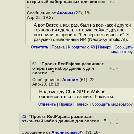
открытый набор данных для систем
+
–
/
..."
Сообщение от
Аноним
(22), 18-
Апр-23, 19:27
А вот Ватсон, как раз, был на кое-какой другой
технологии сделан, которую сейчас дружно
похерили по причине "бесперспективности". Я
разумею символьный ИИ (Neuro-symbolic AI).
Ответить
|
Правка
|
К родителю #8
|
Наверх
|
Cообщить
модератору
61
.
"Проект RedPajama развивает
открытый набор данных для
+
–
/
систем ..."
Сообщение от
Аноним
(61), 22-
Апр-23, 18:18
Надо между ChartGPT и Watson
организовать состязание. Шахматы.
Ответить
|
Правка
|
Наверх
|
Cообщить модератору
23.
"Проект RedPajama развивает
–2
открытый набор данных для систем ..."
+
–
/
Сообщение от
Анониссимус
(?), 18-