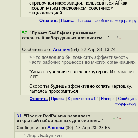
справочная информация, пользоваться AI как
продвинутым поисковиком, советчиком,
энциклопедией.
Ответить
|
Правка
|
Наверх
|
Cообщить модератору
57
.
"Проект RedPajama развивает
открытый набор данных для систем ..."
+
–
/
Сообщение от
Аноним
(54), 22-Апр-23, 13:24
> что позволило бы повысить эффективность
части рабочих процессов во многих организациях
"Amazon увольняет всех рекрутеров. Их заменит
ИИ"
Скоро ты будешь эффективно копать картошку,
пытаясь прокормиться
Ответить
|
Правка
|
К родителю #12
|
Наверх
|
Cообщить
модератору
31.
"Проект RedPajama развивает
+
–
/
открытый набор данных для систем ..."
Сообщение от
Аноним
(30), 18-Апр-23, 23:55
>Игорь Бабушкин