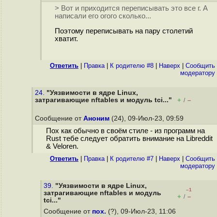
> Вот и приходится переписывать это все г. А
написали его огого сколько...
Поэтому переписывать на пару столетий
хватит.
Ответить
|
Правка
|
К родителю #8
|
Наверх
|
Cообщить
модератору
24.
"Уязвимости в ядре Linux,
затрагивающие nftables и модуль tci..."
+
–
/
Сообщение от
Аноним
(24), 09-Июл-23, 09:59
Пох как обычно в своём стиле - из программ на
Rust тебе следует обратить внимание на Libreddit
& Veloren.
Ответить
|
Правка
|
К родителю #7
|
Наверх
|
Cообщить
модератору
39.
"Уязвимости в ядре Linux,
–1
затрагивающие nftables и модуль
+
–
/
tci..."
Сообщение от
пох.
(?), 09-Июл-23, 11:06