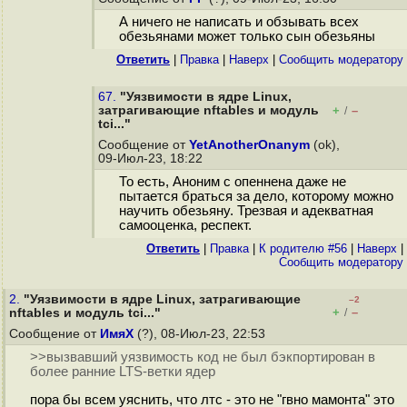
А ничего не написать и обзывать всех
обезьянами может только сын обезьяны
Ответить
|
Правка
|
Наверх
|
Cообщить модератору
67.
"Уязвимости в ядре Linux,
затрагивающие nftables и модуль
+
–
/
tci..."
Сообщение от
YetAnotherOnanym
(ok),
09-Июл-23, 18:22
То есть, Аноним с опеннена даже не
пытается браться за дело, которому можно
научить обезьяну. Трезвая и адекватная
самооценка, респект.
Ответить
|
Правка
|
К родителю #56
|
Наверх
|
Cообщить модератору
2.
"Уязвимости в ядре Linux, затрагивающие
–2
+
–
nftables и модуль tci..."
/
Сообщение от
ИмяХ
(?), 08-Июл-23, 22:53
>>вызвавший уязвимость код не был бэкпортирован в
более ранние LTS-ветки ядер
пора бы всем уяснить, что лтс - это не "гвно мамонта" это