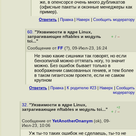
же, в опенсорсе очень много дубликатов
(офисные пакеты и оконные менеджеры как
пример).
Ответить
|
Правка
|
Наверх
|
Cообщить модератору
60.
"Уязвимости в ядре Linux,
затрагивающие nftables и модуль
+
–
/
tci..."
Сообщение от
FF
(?), 09-Июл-23, 16:24
Не знаю какие сишники так говорят, но если
бензопилой можно оттяпать ногу, то значит
можно. Без ошибок бывает только в
воображении самозванных гениев, и тем более
в таком гигантском проекте, если не самом
крупном
Ответить
|
Правка
|
К родителю #23
|
Наверх
|
Cообщить
модератору
32.
"Уязвимости в ядре Linux,
+2
затрагивающие nftables и модуль tci..."
+
–
/
Сообщение от
YetAnotherOnanym
(ok), 09-
Июл-23, 10:06
Уж ты-то таких ошибок не сделаешь, ты-то не