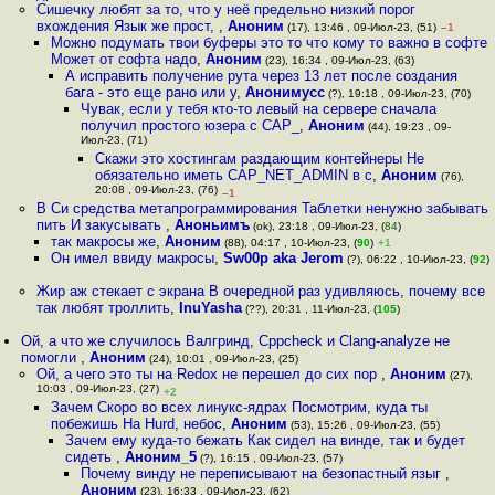
Сишечку любят за то, что у неё предельно низкий порог
вхождения Язык же прост,
,
Аноним
(17), 13:46 , 09-Июл-23, (51)
–1
Можно подумать твои буферы это то что кому то важно в софте
Может от софта надо
,
Аноним
(23), 16:34 , 09-Июл-23, (63)
А исправить получение рута через 13 лет после создания
бага - это еще рано или у
,
Анонимусс
(?), 19:18 , 09-Июл-23, (70)
Чувак, если у тебя кто-то левый на сервере сначала
получил простого юзера с CAP_
,
Аноним
(44), 19:23 , 09-
Июл-23, (71)
Скажи это хостингам раздающим контейнеры Не
обязательно иметь CAP_NET_ADMIN в с
,
Аноним
(76),
20:08 , 09-Июл-23, (76)
–1
В Си средства метапрограммирования Таблетки ненужно забывать
пить И закусывать
,
Аноньимъ
(ok), 23:18 , 09-Июл-23, (
84
)
так макросы же
,
Аноним
(88), 04:17 , 10-Июл-23, (
90
)
+1
Он имел ввиду макросы
,
Sw00p aka Jerom
(?), 06:22 , 10-Июл-23, (
92
)
Жир аж стекает с экрана В очередной раз удивляюсь, почему все
так любят троллить
,
InuYasha
(??), 20:31 , 11-Июл-23, (
105
)
Ой, а что же случилось Валгринд, Cppcheck и Clang-analyze не
помогли
,
Аноним
(24), 10:01 , 09-Июл-23, (25)
Ой, а чего это ты на Redox не перешел до сих пор
,
Аноним
(27),
10:03 , 09-Июл-23, (27)
+2
Зачем Скоро во всех линукс-ядрах Посмотрим, куда ты
побежишь На Hurd, небос
,
Аноним
(53), 15:26 , 09-Июл-23, (55)
Зачем ему куда-то бежать Как сидел на винде, так и будет
сидеть
,
Аноним_5
(?), 16:15 , 09-Июл-23, (57)
Почему винду не переписывают на безопастный языг
,
Аноним
(23), 16:33 , 09-Июл-23, (62)