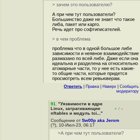
> зачем это пользователю?
А при чем тут пользователи?
Большинство даже не знает что такое
либа, пакет или карго.
Речь идет про софтиписателей.
> в чем проблема
проблема что в одной большое либе
зависимости и неявное взаимодействие
размазано по всей либе. Даже если она
идеальна и разделена на относительно
атомарные части, то у нее есть какие-
то общие части, которые придется
просмотреть всем ревьюверам.
Ответить
|
Правка
|
Наверх
|
Cообщить
модератору
91
.
"Уязвимости в ядре
Linux, затрагивающие
+
–
/
nftables и модуль tci..."
Сообщение от
Sw00p aka Jerom
(?), 10-Июл-23, 06:17
>А при чем тут пользователи?