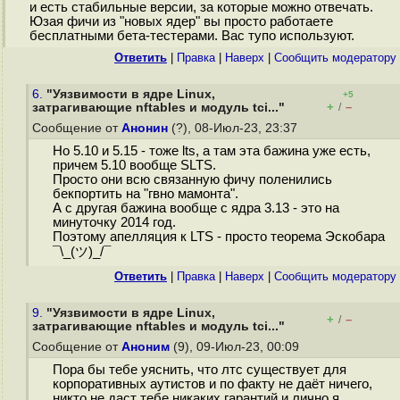
и есть стабильные версии, за которые можно отвечать.
Юзая фичи из "новых ядер" вы просто работаете
бесплатными бета-тестерами. Вас тупо используют.
Ответить
|
Правка
|
Наверх
|
Cообщить модератору
6.
"Уязвимости в ядре Linux,
+5
+
–
затрагивающие nftables и модуль tci..."
/
Сообщение от
Анонин
(?), 08-Июл-23, 23:37
Но 5.10 и 5.15 - тоже lts, а там эта бажина уже есть,
причем 5.10 вообще SLTS.
Просто они всю связанную фичу поленились
бекпортить на "гвно мамонта".
А с другая бажина вообще с ядра 3.13 - это на
минуточку 2014 год.
Поэтому апелляция к LTS - просто теорема Эскобара
¯\_(ツ)_/¯
Ответить
|
Правка
|
Наверх
|
Cообщить модератору
9.
"Уязвимости в ядре Linux,
+
–
/
затрагивающие nftables и модуль tci..."
Сообщение от
Аноним
(9), 09-Июл-23, 00:09
Пора бы тебе уяснить, что лтс существует для
корпоративных аутистов и по факту не даёт ничего,
никто не даст тебе никаких гарантий и лично я