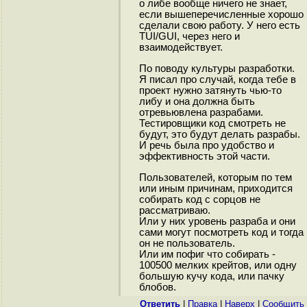
о либе вообще ничего не знает,
если вышеперечисленные хорошо
сделали свою работу. У него есть
TUI/GUI, через него и
взаимодействует.
По поводу культуры разработки.
Я писал про случай, когда тебе в
проект нужно затянуть чью-то
либу и она должна быть
отревьювлена разрабами.
Тестировщики код смотреть не
будут, это будут делать разрабы.
И речь была про удобство и
эффективность этой части.
Пользователей, которым по тем
или иным причинам, приходится
собирать код с сорцов не
рассматриваю.
Или у них уровень разраба и они
сами могут посмотреть код и тогда
он не пользователь.
Или им пофиг что собирать -
100500 мелких крейтов, или одну
большую кучу кода, или пачку
блобов.
Ответить
|
Правка
|
Наверх
|
Cообщить