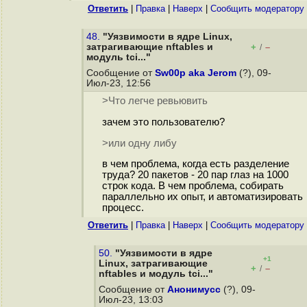
Ответить
|
Правка
|
Наверх
|
Cообщить модератору
48.
"Уязвимости в ядре Linux,
затрагивающие nftables и
+
–
/
модуль tci..."
Сообщение от
Sw00p aka Jerom
(?), 09-
Июл-23, 12:56
>Что легче ревьювить
зачем это пользователю?
>или одну либу
в чем проблема, когда есть разделение
труда? 20 пакетов - 20 пар глаз на 1000
строк кода. В чем проблема, собирать
параллельно их опыт, и автоматизировать
процесс.
Ответить
|
Правка
|
Наверх
|
Cообщить модератору
50.
"Уязвимости в ядре
+1
Linux, затрагивающие
+
–
/
nftables и модуль tci..."
Сообщение от
Анонимусс
(?), 09-
Июл-23, 13:03