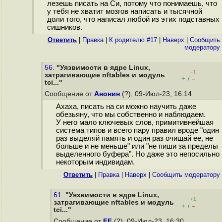
лезешь писать на Си, потому что понимаешь, что
у тебя не хватит мозгов написать и тысячной
доли того, что написал любой из этих подставных
сишников.
Ответить
|
Правка
|
К родителю #17
|
Наверх
|
Cообщить
модератору
56.
"Уязвимости в ядре Linux,
–1
затрагивающие nftables и модуль
+
–
/
tci..."
Сообщение от
Анонин
(?), 09-Июл-23, 16:14
Ахаха, писать на си можно научить даже
обезьяну, что мы собственно и наблюдаем.
У него мало ключевых слов, примитивнейшая
система типов и всего пару правил вроде "один
раз выделяй память и один раз очищай ее, не
больше и не меньше" или "не пиши за пределы
выделенного буфера". Но даже это непосильно
некоторым индивидам.
Ответить
|
Правка
|
Наверх
|
Cообщить модератору
61.
"Уязвимости в ядре Linux,
+1
затрагивающие nftables и модуль
+
–
/
tci..."
Сообщение от
FF
(?), 09-Июл-23, 16:30