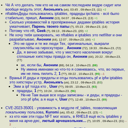
Чё А что делать тем кто не на самом последнем ведре сидит или
вообще модуль этот
,
Аноньимъ
(ok), 03:45 , 09-Июл-23, (11)
+2
nftablesДеды пользовались iptables, прадеды ipchains - всё было
стабильно, пришл
,
Аноним
(13), 04:07 , 09-Июл-23, (13)
+1
Сколько уязвимостей в пропёрженных дедами iptables история
умалчивает
,
Парень твоего папы
(?), 05:23 , 09-Июл-23, (14)
Потому что nft
,
Geek
(?), 09:13 , 09-Июл-23, (20)
+2
Не хочу тебя шокировать, но nftables и iptables это netfilter и они
разрабатываю
,
Аноним
(44), 12:07 , 09-Июл-23, (44)
+2
Это не одни и те же люди Тех, оригинальных, выкрали
смузихлёбы на гироскутерах
,
Аноним
(72), 19:33 , 09-Июл-23, (72)
Да, я вечно забываю, что у местного населения вокруг
сплошные хипстеры правда он
,
Аноним
(44), 20:22 , 09-Июл-23,
(77)
ах, если бы
,
Аноним
(88), 04:14 , 10-Июл-23, (
88
)
Ну имена именами но что-то я сомневаюсь, что, во первых,
им не лень пилить 2
,
1
(??), 09:22 , 10-Июл-23, (
95
)
–1
Враньё И деды и пределы и отцы пользовались pf и ipfw iptables
это хипстеры устр
,
Аноньимъ
(ok), 23:12 , 09-Июл-23, (
83
)
Эмм а ipf тогда кто
,
User
(??), 09:05 , 10-Июл-23, (
93
)
прадеды
,
1
(??), 10:24 , 10-Июл-23, (
96
)
Не-не Там выше все ходы записаны - и деды, и прадеды -
это pf ipfw, а я еще ч
,
User
(??), 12:49 , 10-Июл-23, (
99
)
CVE-2023-35001 - уязвимость в модуле nf_tables, позволяющая
локальному пользова
,
Kuromi
(ok), 05:42 , 09-Июл-23, (15)
+1
хз кто нам эти годы NFT мог юзать, в RHEL8 ещё есть iptables у
меня на арче-дес
,
лютый арчешкольник...
(?), 10:05 , 09-Июл-23, (31)
–
2