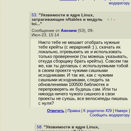
модератору
53.
"Уязвимости в ядре Linux,
затрагивающие nftables и модуль
+
–
/
tci..."
Сообщение от
Аноним
(53), 09-
Июл-23, 15:14
Никто тебе не мешает отобрать нужные
тебе крейты (с иерархией :) ), скачать их
локально, отревьюить их и использовать
только проверенное (ты можешь указывать,
откуда сборщику брать крейты). Совсем так
же, как ты делаешь с используемыми тобой
в своем проекте чужими сишными
исходниками. И так же, как с чужими
сишными исходниками, следить за
обновлениями 100500 библиотек и
перепроверять их будешь сам. Или ты
никогда ничего чужого сишного в свои
проекты не суешь, все велосипеды пишешь
с нуля?
Ответить
|
Правка
|
К родителю #29
|
Наверх
|
Cообщить модератору
58.
"Уязвимости в ядре Linux,