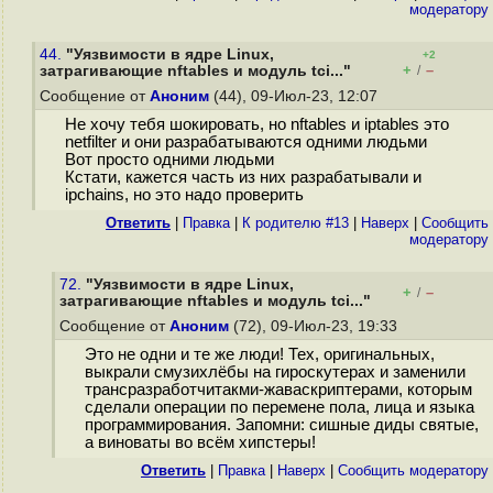
модератору
44.
"Уязвимости в ядре Linux,
+2
+
–
затрагивающие nftables и модуль tci..."
/
Сообщение от
Аноним
(44), 09-Июл-23, 12:07
Не хочу тебя шокировать, но nftables и iptables это
netfilter и они разрабатываются одними людьми
Вот просто одними людьми
Кстати, кажется часть из них разрабатывали и
ipchains, но это надо проверить
Ответить
|
Правка
|
К родителю #13
|
Наверх
|
Cообщить
модератору
72.
"Уязвимости в ядре Linux,
+
–
/
затрагивающие nftables и модуль tci..."
Сообщение от
Аноним
(72), 09-Июл-23, 19:33
Это не одни и те же люди! Тех, оригинальных,
выкрали смузихлёбы на гироскутерах и заменили
трансразработчитакми-жаваскриптерами, которым
сделали операции по перемене пола, лица и языка
программирования. Запомни: сишные диды святые,
а виноваты во всём хипстеры!
Ответить
|
Правка
|
Наверх
|
Cообщить модератору