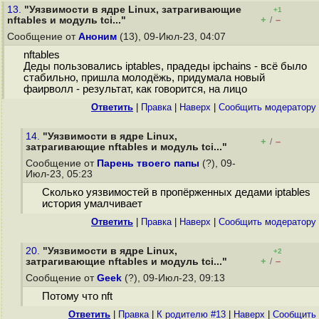
13.
"Уязвимости в ядре Linux, затрагивающие
+1
+
–
nftables и модуль tci..."
/
Сообщение от
Аноним
(13), 09-Июл-23, 04:07
nftables
Деды пользовались iptables, прадеды ipchains - всё было
стабильно, пришла молодёжь, придумала новый
фаирволл - результат, как говорится, на лицо
Ответить
|
Правка
|
Наверх
|
Cообщить модератору
14.
"Уязвимости в ядре Linux,
+
–
/
затрагивающие nftables и модуль tci..."
Сообщение от
Парень твоего папы
(?), 09-
Июл-23, 05:23
Сколько уязвимостей в пропёрженных дедами iptables
история умалчивает
Ответить
|
Правка
|
Наверх
|
Cообщить модератору
20.
"Уязвимости в ядре Linux,
+2
+
–
затрагивающие nftables и модуль tci..."
/
Сообщение от
Geek
(?), 09-Июл-23, 09:13
Потому что nft
Ответить
|
Правка
|
К родителю #13
|
Наверх
|
Cообщить