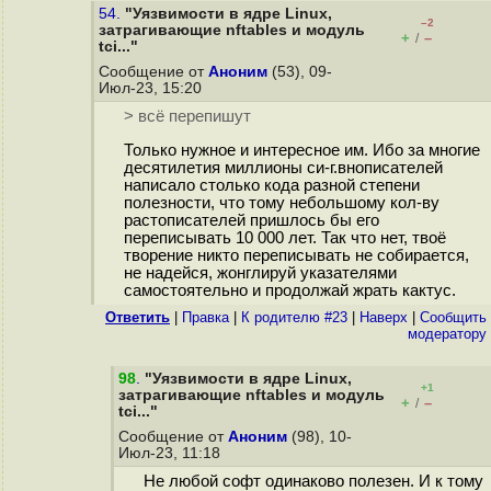
54.
"Уязвимости в ядре Linux,
–2
затрагивающие nftables и модуль
+
–
/
tci..."
Сообщение от
Аноним
(53), 09-
Июл-23, 15:20
> всё перепишут
Только нужное и интересное им. Ибо за многие
десятилетия миллионы си-г.внописателей
написало столько кода разной степени
полезности, что тому небольшому кол-ву
растописателей пришлось бы его
переписывать 10 000 лет. Так что нет, твоё
творение никто переписывать не собирается,
не надейся, жонглируй указателями
самостоятельно и продолжай жрать кактус.
Ответить
|
Правка
|
К родителю #23
|
Наверх
|
Cообщить
модератору
98
.
"Уязвимости в ядре Linux,
+1
затрагивающие nftables и модуль
+
–
/
tci..."
Сообщение от
Аноним
(98), 10-
Июл-23, 11:18
Не любой софт одинаково полезен. И к тому