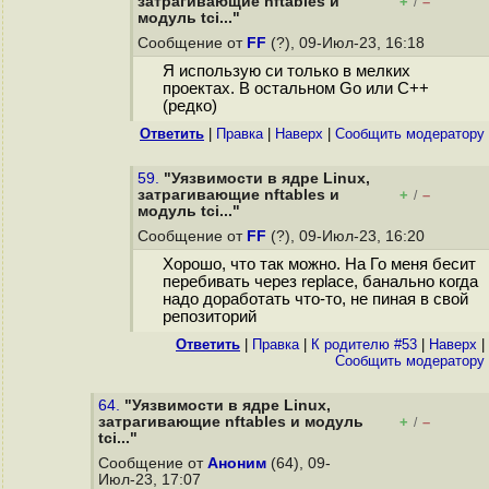
затрагивающие nftables и
+
–
/
модуль tci..."
Сообщение от
FF
(?), 09-Июл-23, 16:18
Я использую си только в мелких
проектах. В остальном Go или C++
(редко)
Ответить
|
Правка
|
Наверх
|
Cообщить модератору
59.
"Уязвимости в ядре Linux,
затрагивающие nftables и
+
–
/
модуль tci..."
Сообщение от
FF
(?), 09-Июл-23, 16:20
Хорошо, что так можно. На Го меня бесит
перебивать через replace, банально когда
надо доработать что-то, не пиная в свой
репозиторий
Ответить
|
Правка
|
К родителю #53
|
Наверх
|
Cообщить модератору
64.
"Уязвимости в ядре Linux,
затрагивающие nftables и модуль
+
–
/
tci..."
Сообщение от
Аноним
(64), 09-
Июл-23, 17:07