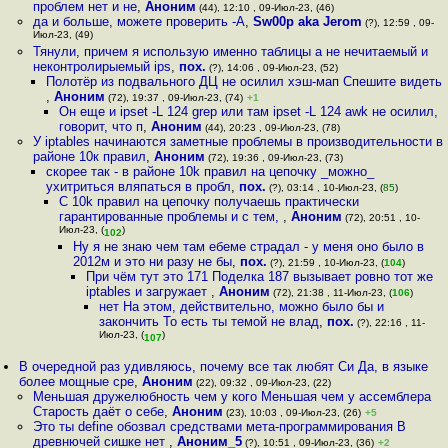
проблем нет и не
,
Аноним
(44), 12:10 , 09-Июл-23, (46)
да и больше, можете проверить -А
,
Sw00p aka Jerom
(?), 12:59 , 09-
Июл-23, (49)
Тянули, причем я использую именно таблицы а не нечитаемый и
неконтролирыемый ips
,
пох.
(?), 14:06 , 09-Июл-23, (52)
Полотёр из подвального ДЦ не осилил хэш-мап Спешите видеть
,
Аноним
(72), 19:37 , 09-Июл-23, (74)
+1
Он еще и ipset -L 124 grep или там ipset -L 124 awk не осилил,
говорит, что п
,
Аноним
(44), 20:23 , 09-Июл-23, (78)
У iptables начинаются заметные проблемы в производительности в
районе 10к правил
,
Аноним
(72), 19:36 , 09-Июл-23, (73)
скорее так - в районе 10k правил на цепочку _можно_
ухитриться вляпаться в пробл
,
пох.
(?), 03:14 , 10-Июл-23, (
85
)
С 10k правил на цепочку получаешь практически
гарантированные проблемы и с тем,
,
Аноним
(72), 20:51 , 10-
Июл-23, (
)
102
Ну я не знаю чем там ебеме страдал - у меня оно было в
2012м и это ни разу не бы
,
пох.
(?), 21:59 , 10-Июл-23, (
104
)
При чём тут это 171 Поделка 187 вызывает ровно тот же
iptables и загружает
,
Аноним
(72), 21:38 , 11-Июл-23, (
106
)
нет На этом, действительно, можно было бы и
закончить То есть ты темой не влад
,
пох.
(?), 22:16 , 11-
Июл-23, (
)
107
В очередной раз удивляюсь, почему все так любят Си Да, в языке
более мощные сре
,
Аноним
(22), 09:32 , 09-Июл-23, (22)
Меньшая дружелюбность чем у кого Меньшая чем у ассемблера
Старость даёт о себе
,
Аноним
(23), 10:03 , 09-Июл-23, (26)
+5
Это ты define обозвал средствами мета-программирования В
древнючей сишке нет
,
Аноним_5
(?), 10:51 , 09-Июл-23, (36)
+2