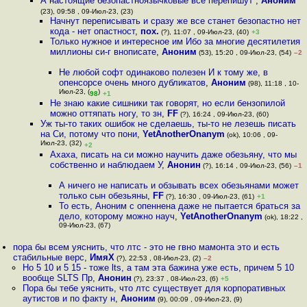
А настоящие безопастноязычковые всё перепишут
,
Аноним
(23), 09:58 , 09-Июл-23, (23)
Начнут переписывать и сразу же все станет безопастно нет
кода - нет опастност
,
пох.
(?), 11:07 , 09-Июл-23, (40)
+3
Только нужное и интересное им Ибо за многие десятилетия
миллионы си-г внописате
,
Аноним
(53), 15:20 , 09-Июл-23, (54)
–2
Не любой софт одинаково полезен И к тому же, в
опенсорсе очень много дубликатов
,
Аноним
(98), 11:18 , 10-
Июл-23, (
)
98
+1
Не знаю какие сишники так говорят, но если бензопилой
можно оттяпать ногу, то зн
,
FF
(?), 16:24 , 09-Июл-23, (60)
Уж ты-то таких ошибок не сделаешь, ты-то не лезешь писать
на Си, потому что пони
,
YetAnotherOnanym
(ok), 10:06 , 09-
Июл-23, (32)
+2
Ахаха, писать на си можно научить даже обезьяну, что мы
собственно и наблюдаем У
,
Анонин
(?), 16:14 , 09-Июл-23, (56)
–1
А ничего не написать и обзывать всех обезьянами может
только сын обезьяны
,
FF
(?), 16:30 , 09-Июл-23, (61)
+1
То есть, Аноним с опеннена даже не пытается браться за
дело, которому можно науч
,
YetAnotherOnanym
(ok), 18:22 ,
09-Июл-23, (67)
пора бы всем уяснить, что лтс - это не гвно мамонта это и есть
стабильные верс
,
ИмяХ
(?), 22:53 , 08-Июл-23, (2)
–2
Но 5 10 и 5 15 - тоже lts, а там эта бажина уже есть, причем 5 10
вообще SLTS Пр
,
Анонин
(?), 23:37 , 08-Июл-23, (6)
+5
Пора бы тебе уяснить, что лтс существует для корпоративных
аутистов и по факту н
,
Аноним
(9), 00:09 , 09-Июл-23, (9)