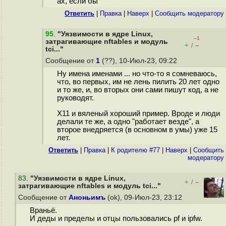
ах, если бы
Ответить
|
Правка
|
Наверх
|
Cообщить модератору
95
.
"Уязвимости в ядре Linux,
–1
затрагивающие nftables и модуль
+
–
/
tci..."
Сообщение от
1
(??), 10-Июл-23, 09:22
Ну имена именами ... но что-то я сомневаюсь,
что, во первых, им не лень пилить 20 лет одно
и то же, и, во вторых они сами пишут код, а не
руководят.
X11 и вяленый хороший пример. Вроде и люди
делали те же, а одно "работает везде", а
второе внедряется (в основном в умы) уже 15
лет.
Ответить
|
Правка
|
К родителю #77
|
Наверх
|
Cообщить
модератору
83
.
"Уязвимости в ядре Linux,
+
–
/
затрагивающие nftables и модуль tci..."
Сообщение от
Аноньимъ
(ok), 09-Июл-23, 23:12
Враньё.
И деды и пределы и отцы пользовались pf и ipfw.