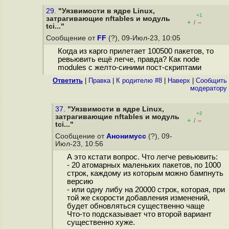
29.
"Уязвимости в ядре Linux,
+1
затрагивающие nftables и модуль
+
–
/
tci..."
Сообщение от
FF
(?), 09-Июл-23, 10:05
Когда из карго прилетает 100500 пакетов, то
ревьювить ещё легче, правда? Как node
modules с желто-синими пост-скриптами
Ответить
|
Правка
|
К родителю #8
|
Наверх
|
Cообщить
модератору
37.
"Уязвимости в ядре Linux,
+2
затрагивающие nftables и модуль
+
–
/
tci..."
Сообщение от
Анонимусс
(?), 09-
Июл-23, 10:56
А это кстати вопрос. Что легче ревьювить:
- 20 атомарных маленьких пакетов, по 1000
строк, каждому из которым можно бампнуть
версию
- или одну либу на 20000 строк, которая, при
той же скорости добавления изменений,
будет обновляться существенно чаще
Что-то подсказывает что второй вариант
существенно хуже.