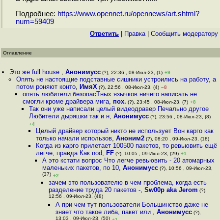
Подробнее:
https://www.opennet.ru/opennews/art.shtml?
num=59409
Ответить
|
Правка
|
Cообщить модератору
Оглавление
Это же full house
,
Анонимусс
(?), 22:36 , 08-Июл-23, (1)
+9
Опять не настоящие подставные сишники устроились на работу, а
потом роняют конто
,
ИмяХ
(?), 22:56 , 08-Июл-23, (4)
–8
опять любители безопасТных язычков ничего написать не
смогли кроме драйвера мига
,
пох.
(?), 23:45 , 08-Июл-23, (7)
+8
Так они уже написали целый видеодравер Печально другое
Любители дыряшки так и н
,
Анонимусс
(?), 23:56 , 08-Июл-23, (8)
+4
Целый драйвер который никто не использует Вон карго как
только начали использов
,
Аноним2
(?), 08:20 , 09-Июл-23, (18)
Когда из карго прилетает 100500 пакетов, то ревьювить ещё
легче, правда Как nod
,
FF
(?), 10:05 , 09-Июл-23, (29)
+1
А это кстати вопрос Что легче ревьювить - 20 атомарных
маленьких пакетов, по 10
,
Анонимусс
(?), 10:56 , 09-Июл-23,
(37)
+2
зачем это пользователю в чем проблема, когда есть
разделение труда 20 пакетов -
,
Sw00p aka Jerom
(?),
12:56 , 09-Июл-23, (48)
А при чем тут пользователи Большинство даже не
знает что такое либа, пакет или
,
Анонимусс
(?),
13:03 , 09-Июл-23, (50)
+1