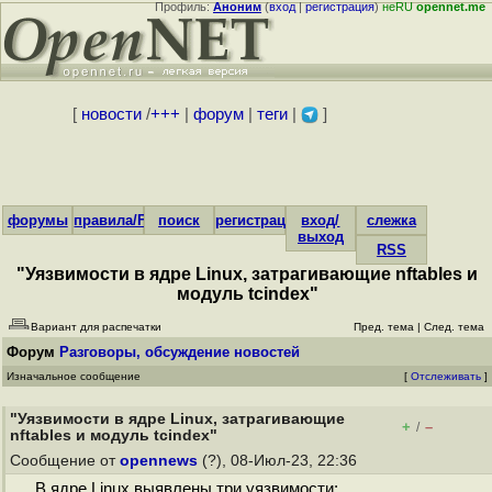
Профиль:
Аноним
(
вход
|
регистрация
)
неRU
opennet.me
[
новости
/
+++
|
форум
|
теги
|
]
форумы
правила/FAQ
поиск
регистрация
вход/
слежка
выход
RSS
"Уязвимости в ядре Linux, затрагивающие nftables и
модуль tcindex"
Вариант для распечатки
Пред. тема
|
След. тема
Форум
Разговоры, обсуждение новостей
Изначальное сообщение
[
Отслеживать
]
"Уязвимости в ядре Linux, затрагивающие
+
–
/
nftables и модуль tcindex"
Сообщение от
opennews
(?), 08-Июл-23, 22:36
В ядре Linux выявлены три уязвимости:...