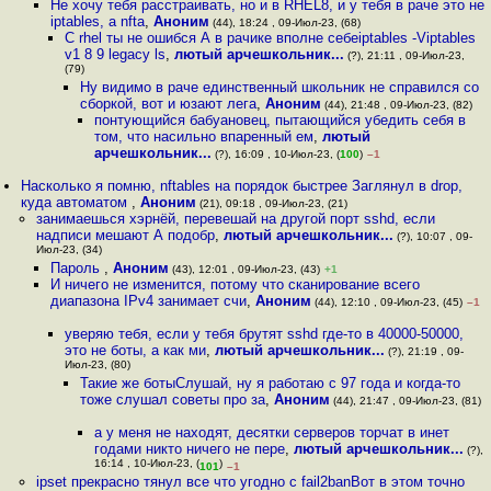
Не хочу тебя расстраивать, но и в RHEL8, и у тебя в раче это не
iptables, а nfta
,
Аноним
(44), 18:24 , 09-Июл-23, (68)
С rhel ты не ошибся А в рачике вполне себеiptables -Viptables
v1 8 9 legacy ls
,
лютый арчешкольник...
(?), 21:11 , 09-Июл-23,
(79)
Ну видимо в раче единственный школьник не справился со
сборкой, вот и юзают лега
,
Аноним
(44), 21:48 , 09-Июл-23, (82)
понтующийся бабуановец, пытающийся убедить себя в
том, что насильно впаренный ем
,
лютый
арчешкольник...
(?), 16:09 , 10-Июл-23, (
100
)
–1
Насколько я помню, nftables на порядок быстрее Заглянул в drop,
куда автоматом
,
Аноним
(21), 09:18 , 09-Июл-23, (21)
занимаешься хэрнёй, перевешай на другой порт sshd, если
надписи мешают А подобр
,
лютый арчешкольник...
(?), 10:07 , 09-
Июл-23, (34)
Пароль
,
Аноним
(43), 12:01 , 09-Июл-23, (43)
+1
И ничего не изменится, потому что сканирование всего
диапазона IPv4 занимает счи
,
Аноним
(44), 12:10 , 09-Июл-23, (45)
–1
уверяю тебя, если у тебя брутят sshd где-то в 40000-50000,
это не боты, а как ми
,
лютый арчешкольник...
(?), 21:19 , 09-
Июл-23, (80)
Такие же ботыСлушай, ну я работаю с 97 года и когда-то
тоже слушал советы про за
,
Аноним
(44), 21:47 , 09-Июл-23, (81)
а у меня не находят, десятки серверов торчат в инет
годами никто ничего не пере
,
лютый арчешкольник...
(?),
16:14 , 10-Июл-23, (
)
101
–1
ipset прекрасно тянул все что угодно с fail2banВот в этом точно