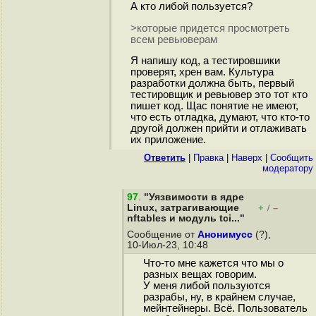
А кто либой пользуется?
>которые придется просмотреть
всем ревьюверам
Я напишу код, а тестировшики
проверят, хрен вам. Культура
разработки должна быть, первый
тестировщик и ревьювер это тот кто
пишет код. Щас понятие не имеют,
что есть отладка, думают, что кто-то
другой должен прийти и отлаживать
их приложение.
Ответить
|
Правка
|
Наверх
|
Cообщить
модератору
97
.
"Уязвимости в ядре
Linux, затрагивающие
+
–
/
nftables и модуль tci..."
Сообщение от
Анонимусс
(?),
10-Июл-23, 10:48
Что-то мне кажется что мы о
разных вещах говорим.
У меня либой пользуются
разрабы, ну, в крайнем случае,
мейнтейнеры. Всё. Пользователь