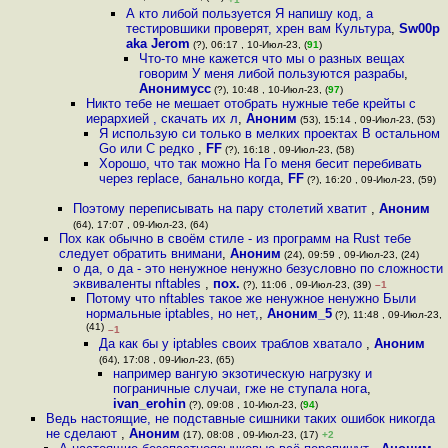
А кто либой пользуется Я напишу код, а
тестировшики проверят, хрен вам Культура
,
Sw00p
aka Jerom
(?), 06:17 , 10-Июл-23, (
91
)
Что-то мне кажется что мы о разных вещах
говорим У меня либой пользуются разрабы
,
Анонимусс
(?), 10:48 , 10-Июл-23, (
97
)
Никто тебе не мешает отобрать нужные тебе крейты с
иерархией , скачать их л
,
Аноним
(53), 15:14 , 09-Июл-23, (53)
Я использую си только в мелких проектах В остальном
Go или C редко
,
FF
(?), 16:18 , 09-Июл-23, (58)
Хорошо, что так можно На Го меня бесит перебивать
через replace, банально когда
,
FF
(?), 16:20 , 09-Июл-23, (59)
Поэтому переписывать на пару столетий хватит
,
Аноним
(64), 17:07 , 09-Июл-23, (64)
Пох как обычно в своём стиле - из программ на Rust тебе
следует обратить внимани
,
Аноним
(24), 09:59 , 09-Июл-23, (24)
о да, о да - это ненужное ненужно безусловно по сложности
эквиваленты nftables
,
пох.
(?), 11:06 , 09-Июл-23, (39)
–1
Потому что nftables такое же ненужное ненужно Были
нормальные iptables, но нет,
,
Аноним_5
(?), 11:48 , 09-Июл-23,
(41)
–1
Да как бы у iptables своих траблов хватало
,
Аноним
(64), 17:08 , 09-Июл-23, (65)
например вангую экзотическую нагрузку и
пограничные случаи, гже не ступала нога
,
ivan_erohin
(?), 09:08 , 10-Июл-23, (
94
)
Ведь настоящие, не подставные сишники таких ошибок никогда
не сделают
,
Аноним
(17), 08:08 , 09-Июл-23, (17)
+2