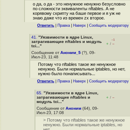
о да, о да - это ненужное ненужно безусловно
по сложности эквиваленты nftables. А не
корявому скрипту на баше первое и я уж не
знаю даже что из времен zx второе.
Ответить
|
Правка
|
Наверх
|
Cообщить модератору
41.
"Уязвимости в ядре Linux,
–1
затрагивающие nftables и модуль
+
–
/
tci..."
Сообщение от
Аноним_5
(?), 09-
Июл-23, 11:48
Потому что nftables такое же ненужное
ненужно. Были нормальные iptables, но нет,
нужно было понаписывать...
Ответить
|
Правка
|
Наверх
|
Cообщить модератору
65.
"Уязвимости в ядре Linux,
затрагивающие nftables и
+
–
/
модуль tci..."
Сообщение от
Аноним
(64), 09-
Июл-23, 17:08
> Потому что nftables такое же ненужное
ненужно. Были нормальные iptables, но
нет,