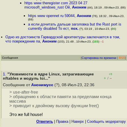
https www theregister com 2023 04 27
microsoft_windows_rust Ой
,
Аноним
(44), 18:19 , 09-Июл-23, (66)
https www opennet ru 59044
,
Аноним
(76), 18:32 , 09-Июл-23,
(69)
а если дочитать дальше заголовка but the Rust port is
currently disabled То ест
,
пох.
(?), 03:19 , 10-Июл-23, (
86
)
Одно из достоинств Гарвардской архитектуры заключается в том,
что повреждение па
,
Аноним
(103), 21:48 , 10-Июл-23, (
103
)
–1
Сообщения
[
Сортировка по времени
|
RSS
]
1.
"Уязвимости в ядре Linux, затрагивающие
+9
+
–
nftables и модуль tci..."
/
Сообщение от
Анонимусс
(?), 08-Июл-23, 22:36
> use-after-free
> обращению к области памяти за пределами конца
массива
> приводит к двойному вызову функции free()
Это же full house!
Ответить
|
Правка
|
Наверх
|
Cообщить модератору