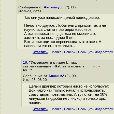
Сообщение от
Анонимусс
(?), 08-
Июл-23, 23:56
Так они уже написали целый видеодравер.
Печально другое. Любители дыряшки так и не
научились считать размеры массивов!
А оставшиеся тыщща глаз не смогли это
заметить за последние 9 лет.
Вот и приходится переписывать это все г. А
написали его огого сколько...
Ответить
|
Правка
|
Наверх
|
Cообщить модератору
18.
"Уязвимости в ядре Linux,
затрагивающие nftables и модуль
+
–
/
tci..."
Сообщение от
Аноним2
(?), 09-
Июл-23, 08:20
Целый драйвер который никто не использует.
Вон карго как только начали использовать,
сразу дыры повылазили. А тут стоит на 90%
линуксов (андройд не линукс) и только щас
нашли.
Ответить
|
Правка
|
Наверх
|
Cообщить модератору