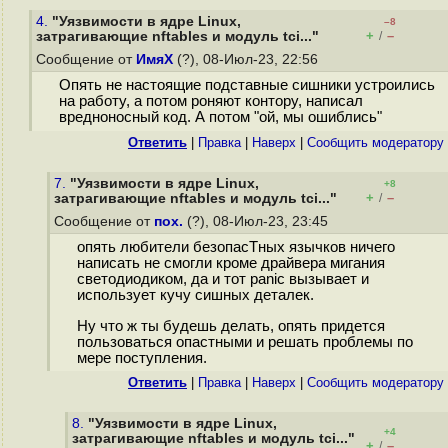
4.
"Уязвимости в ядре Linux,
–8
+
–
затрагивающие nftables и модуль tci..."
/
Сообщение от
ИмяХ
(?), 08-Июл-23, 22:56
Опять не настоящие подставные сишники устроились
на работу, а потом роняют контору, написал
вредноносный код. А потом "ой, мы ошиблись"
Ответить
|
Правка
|
Наверх
|
Cообщить модератору
7.
"Уязвимости в ядре Linux,
+8
+
–
затрагивающие nftables и модуль tci..."
/
Сообщение от
пох.
(?), 08-Июл-23, 23:45
опять любители безопасТных язычков ничего
написать не смогли кроме драйвера мигания
светодиодиком, да и тот panic вызывает и
использует кучу сишных деталек.
Ну что ж ты будешь делать, опять придется
пользоваться опастными и решать проблемы по
мере поступления.
Ответить
|
Правка
|
Наверх
|
Cообщить модератору
8.
"Уязвимости в ядре Linux,
+4
затрагивающие nftables и модуль tci..."
+
–
/