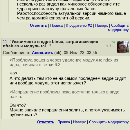
несколько раз видел как минорное обновление лтс
ядра приносило кучу фатальных багов.
Работоспособность актуальной версии намного выше
чем рандомной копролитной версии.
Ответить
|
Правка
|
К родителю #2
|
Наверх
|
Cообщить
модератору
11.
"Уязвимости в ядре Linux, затрагивающие
+2
+
–
nftables и модуль tci..."
/
Сообщение от
Аноньимъ
(ok), 09-Июл-23, 03:45
>Проблема решена через удаление модуля tcindex из
ядра, начиная с ветки 6.3.
Чё?
А что делать тем кто не на самом последнем ведре сидит
или вообще модуль этот использует?
>Исправление проблемы пока доступно только в виде
патча.
Эм что?
Можно вначале исправления залить, а потом уязвимость
публиковать?
Ответить
|
Правка
|
Наверх
|
Cообщить модератору