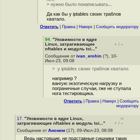
> нужно было понаписывать...
Да как бы у iptables своих траблов
хватало.
Ответить
|
Правка
|
Наверх
|
Cообщить модератору
94
.
"Уязвимости в ядре
Linux, затрагивающие
+
–
/
nftables и модуль tci..."
Сообщение от
ivan_erohin
(?), 10-
Июл-23, 09:08
> у iptables своих траблов хватало.
например ?
вангую экзотическую нагрузку и
пограничные случаи, гже не ступала
нога тестировщика.
Ответить
|
Правка
|
Наверх
|
Cообщить
модератору
17.
"Уязвимости в ядре Linux,
+2
+
–
затрагивающие nftables и модуль tci..."
/
Сообщение от
Аноним
(17), 09-Июл-23, 08:08
Ведь настоящие, не подставные сишники таких