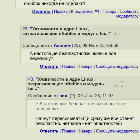
ошибок никогда не сделают!
Ответить
|
Правка
|
К родителю #4
|
Наверх
|
Cообщить
модератору
23.
"Уязвимости в ядре Linux,
затрагивающие nftables и модуль tci..."
+
–
/
Сообщение от
Аноним
(23), 09-Июл-23, 09:58
А настоящие безопастноязычковые всё
перепишут.
Ответить
|
Правка
|
Наверх
|
Cообщить модератору
40.
"Уязвимости в ядре Linux,
+3
затрагивающие nftables и модуль
+
–
/
tci..."
Сообщение от
пох.
(?), 09-Июл-23, 11:07
> А настоящие безопастноязычковые всё
перепишут.
Начнут переписывать! (и сразу же все станет
безопастно. нет кода - нет опастностей)
Ответить
|
Правка
|
Наверх
|
Cообщить модератору