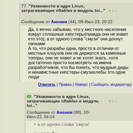
77.
"Уязвимости в ядре Linux,
затрагивающие nftables и модуль tci..."
+
–
/
Сообщение от
Аноним
(44), 09-Июл-23, 20:22
Да, я вечно забываю, что у местного населения
вокруг сплошные хипстеры(правда они не знают
кто это), а от одного слова "смузи" они дохнут
пачками
А то, что разрабы одни, просто в отличии от
местных клоунов они не держатся за каменные
топоры, они не знают и не хотят знать, хотя
достаточно просто посмотреть на имена
разработчиков, что бы понять, что мудрые диды
и ненавистные хипстеры-смузихлебы это одни
люди
Ответить
|
Правка
|
Наверх
|
Cообщить модератору
88
.
"Уязвимости в ядре Linux,
затрагивающие nftables и модуль
+
–
/
tci..."
Сообщение от
Аноним
(88), 10-
Июл-23, 04:14
> а от одного слова "смузи"