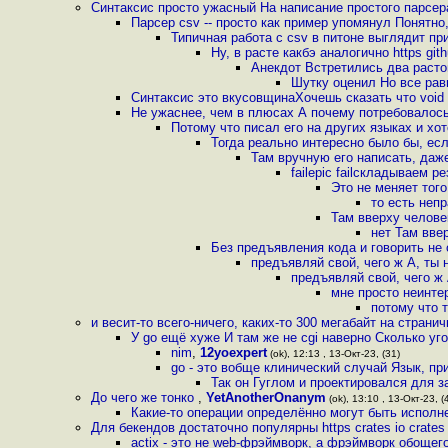
Синтаксис просто ужасный На написание простого парсер
Парсер csv -- просто как пример упомянул Понятно,
Типичная работа с csv в питоне выглядит пр
Ну, в расте какбэ аналогично https gi
Анекдот Встретились два растовик
Шутку оценил Но все рав
Синтаксис это вкусовщинаХочешь сказать что void 
Не ужаснее, чем в плюсах А почему потребовалось 
Потому что писал его на других языках и хо
Тогда реально интересно было бы, ес
Там вручную его написать, даж
failepic failскладываем 
Это не меняет тог
то есть неп
Там вверху челове
нет Там вве
Без предъявления кода и говорить не
предъявляй свой, чего ж А, ты
предъявляй свой, чего ж
мне просто неинте
потому что 
и весит-то всего-ничего, каких-то 300 мегабайт на странич
У go ещё хуже И там же не cgi наверно Сколько уг
nim
,
12yoexpert
(ok), 12:13 , 13-Окт-23, (31)
go - это вобще клинический случай Язык, п
Так он Гуглом и проектировался для з
До чего же тонко
,
YetAnotherOnanym
(ok), 13:10 , 13-Окт-23, (
Какие-то операции определённо могут быть исполне
Для бекендов достаточно популярны https crates io crates
actix - это не web-фрэймворк, а фрэймворк обощег