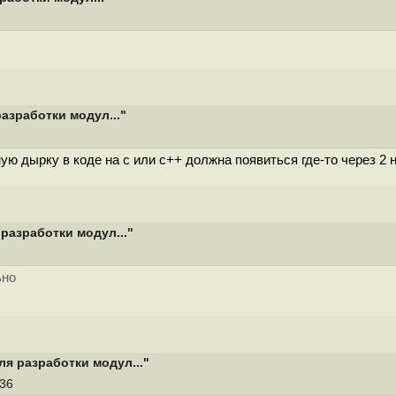
азработки модул..."
ю дырку в коде на с или с++ должна появиться где-то через 2 
разработки модул..."
ьно
я разработки модул..."
:36