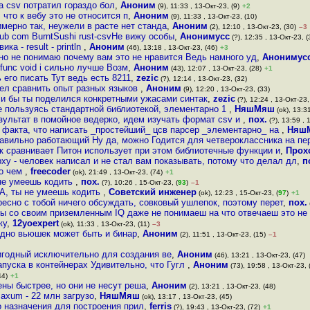
а csv потратил гораздо бол
,
Аноним
(9), 11:33 , 13-Окт-23, (9)
+2
 что к вебу это не относится п
,
Аноним
(9), 11:33 , 13-Окт-23, (10)
имерно так, неужели в расте нет станда
,
Аноним
(2), 12:10 , 13-Окт-23, (30)
–3
thub com BurntSushi rust-csvНе вижу особы
,
Анонимусс
(?), 12:35 , 13-Окт-23, (
а - result - println
,
Аноним
(46), 13:18 , 13-Окт-23, (46)
+3
но не понимаю почему вам это не нравится Ведь намного уд
,
Анонимус
func void i сильно лучше Возм
,
Аноним
(43), 12:07 , 13-Окт-23, (28)
+1
его писать Тут ведь есть 8211
,
zezic
(?), 12:14 , 13-Окт-23, (32)
тел сравнить опыт разных языков
,
Аноним
(9), 12:20 , 13-Окт-23, (33)
ли бы ты поделился конкретными ужасами синтак
,
zezic
(?), 12:24 , 13-Окт-23,
е пользуясь стандартной библиотекой, элементарно 1
,
НяшМяш
(ok), 13:31
результат в помойное ведерко, идем изучать формат csv и
,
пох.
(?), 13:59 , 
о факта, что написать _простейший_ цсв парсер _элементарно_ на
,
Няш
равильно работающий Ну да, можно Годится для четвероклассника на пе
к сравнивает Питон использует при этом библиотечные функции и
,
Прох
рху - человек написал и не стал вам показывать, потому что делал дл
,
п
 о чем
,
freecoder
(ok), 21:49 , 13-Окт-23, (74)
+1
 не умеешь кодить
,
пох.
(?), 10:26 , 15-Окт-23, (
93
)
–1
 А, ты не умеешь кодить
,
Советский инженер
(ok), 12:23 , 15-Окт-23, (
97
)
+1
ресно с тобой ничего обсуждать, совковый ушлепок, поэтому перет
,
пох.
ты со своим приземленным IQ даже не понимаеш на что отвечаеш это не
ку
,
12yoexpert
(ok), 11:33 , 13-Окт-23, (11)
–3
одно вьюшек может быть и бинар
,
Аноним
(2), 11:51 , 13-Окт-23, (15)
–1
ригодный исключительно для создания ве
,
Аноним
(46), 13:21 , 13-Окт-23, (47)
апуска в контейнерах Удивительно, что Гугл
,
Аноним
(73), 19:58 , 13-Окт-23, 
44)
+1
ны быстрее, но они не несут реша
,
Аноним
(2), 13:21 , 13-Окт-23, (48)
 axum - 22 млн загрузо
,
НяшМяш
(ok), 13:17 , 13-Окт-23, (45)
о назначения для построения прил
,
ferris
(?), 19:43 , 13-Окт-23, (72)
+1