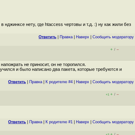
в нджинксе нету, где htaccess чертовы и т.д. :) ну как жили без
Ответить
|
Правка
|
Наверх
|
Cообщить модератору
+
–
/
напожрать не приносит, он не торопился.
случился и было написано два пакета, которые требуются и
Ответить
|
Правка
|
К родителю #4
|
Наверх
|
Cообщить модератору
+
–
/
+1
Ответить
|
Правка
|
К родителю #1
|
Наверх
|
Cообщить модератору
+
–
/
+3