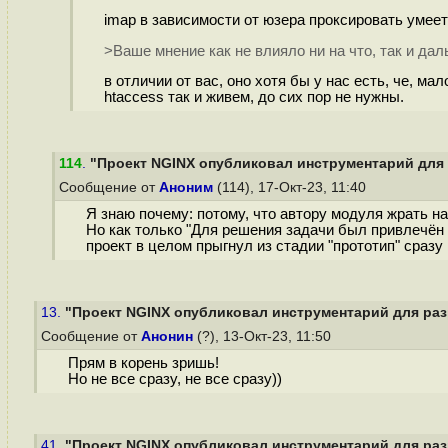
imap в зависимости от юзера проксировать умее
>Ваше мнение как не влияло ни на что, так и дал
в отличии от вас, оно хотя бы у нас есть, че, мал
htaccess так и живем, до сих пор не нужны.
114
.
"Проект NGINX опубликовал инструментарий для 
Сообщение от
Аноним
(114), 17-Окт-23, 11:40
Я знаю почему: потому, что автору модуля жрать на
Но как только "Для решения задачи был привлечён а
проект в целом прыгнул из стадии "прототип" сразу 
13.
"Проект NGINX опубликовал инструментарий для разр
Сообщение от
Анонин
(?), 13-Окт-23, 11:50
Прям в корень зришь!
Но не все сразу, не все сразу))
41.
"Проект NGINX опубликовал инструментарий для разр