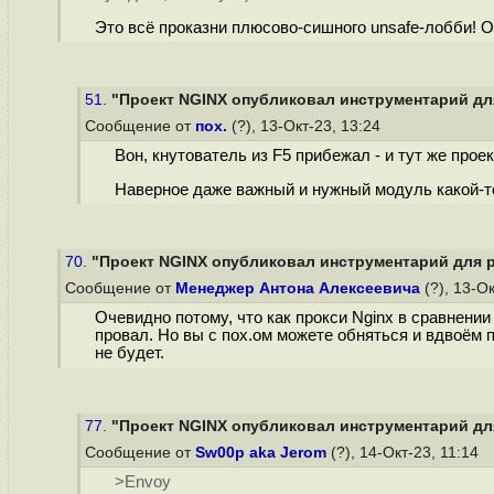
Это всё проказни плюсово-сишного unsafe-лобби! О
51.
"Проект NGINX опубликовал инструментарий для
Сообщение от
пох.
(?), 13-Окт-23, 13:24
Вон, кнутователь из F5 прибежал - и тут же прое
Наверное даже важный и нужный модуль какой-то
70.
"Проект NGINX опубликовал инструментарий для р
Сообщение от
Менеджер Антона Алексеевича
(?), 13-О
Очевидно потому, что как прокси Nginx в сравнении
провал. Но вы с пох.ом можете обняться и вдвоём п
не будет.
77.
"Проект NGINX опубликовал инструментарий для
Сообщение от
Sw00p aka Jerom
(?), 14-Окт-23, 11:14
>Envoy