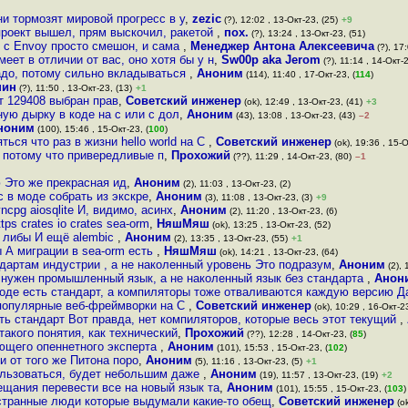
и тормозят мировой прогресс в у
,
zezic
(?), 12:02 , 13-Окт-23, (25)
+9
 проект вышел, прям выскочил, ракетой
,
пох.
(?), 13:24 , 13-Окт-23, (51)
и с Envoy просто смешон, и сама
,
Менеджер Антона Алексеевича
(?), 17:
еет в отличии от вас, оно хотя бы у н
,
Sw00p aka Jerom
(?), 11:14 , 14-Окт-2
адо, потому сильно вкладываться
,
Аноним
(114), 11:40 , 17-Окт-23, (
114
)
нин
(?), 11:50 , 13-Окт-23, (13)
+1
т 129408 выбран прав
,
Советский инженер
(ok), 12:49 , 13-Окт-23, (41)
+3
ую дырку в коде на с или с дол
,
Аноним
(43), 13:08 , 13-Окт-23, (43)
–2
ноним
(100), 15:46 , 15-Окт-23, (
100
)
ься что раз в жизни hello world на С
,
Советский инженер
(ok), 19:36 , 15-О
 потому что привередливые п
,
Прохожий
(??), 11:29 , 14-Окт-23, (80)
–1
 Это же прекрасная ид
,
Аноним
(2), 11:03 , 13-Окт-23, (2)
 в моде собрать из экскре
,
Аноним
(3), 11:08 , 13-Окт-23, (3)
+9
cpg aiosqlite И, видимо, асинх
,
Аноним
(2), 11:20 , 13-Окт-23, (6)
ttps crates io crates sea-orm
,
НяшМяш
(ok), 13:25 , 13-Окт-23, (52)
 либы И ещё alembic
,
Аноним
(2), 13:35 , 13-Окт-23, (55)
+1
 А миграции в sea-orm есть
,
НяшМяш
(ok), 14:21 , 13-Окт-23, (64)
дартам индустрии , а не наколенный уровень Это подразум
,
Аноним
(2), 
 нужен промышленный язык, а не наколенный язык без стандарта
,
Анон
оде есть стандарт, а компиляторы тоже отваливаются каждую версию 
 популярные веб-фреймворки на С
,
Советский инженер
(ok), 10:29 , 16-Окт-23
ть стандарт Вот правда, нет компиляторов, которые весь этот текущий
,
такого понятия, как технический
,
Прохожий
(??), 12:28 , 14-Окт-23, (
85
)
ающего опеннетного эксперта
,
Аноним
(101), 15:53 , 15-Окт-23, (
102
)
и от того же Питона поро
,
Аноним
(5), 11:16 , 13-Окт-23, (5)
+1
ользоваться, будет небольшим даже
,
Аноним
(19), 11:57 , 13-Окт-23, (19)
+2
бещания перевести все на новый язык та
,
Аноним
(101), 15:55 , 15-Окт-23, (
103
)
 странные люди которые выдумали какие-то обещ
,
Советский инженер
(ok