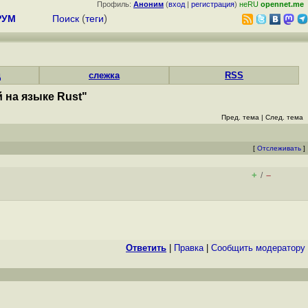
Профиль:
Аноним
(
вход
|
регистрация
)
неRU
opennet.me
РУМ
Поиск
(
теги
)
д
слежка
RSS
 на языке Rust"
Пред. тема
|
След. тема
[
Отслеживать
]
+
–
/
Ответить
|
Правка
|
Cообщить модератору