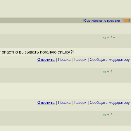
[
Сортировка по времени
|
RSS
]
+
–
/
+1
ет опастно вызывать поганую сишку?!
Ответить
|
Правка
|
Наверх
|
Cообщить модератору
+
–
/
+5
Ответить
|
Правка
|
Наверх
|
Cообщить модератору
+
–
/
+9