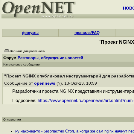
НОВ
форумы
правила/FAQ
"Проект NGINX
Вариант для распечатки
Форум
Разговоры, обсуждение новостей
Изначальное сообщение
"Проект NGINX опубликовал инструментарий для разработки
Сообщение от
opennews
(?), 13-Окт-23, 10:59
Разработчики проекта NGINX представили инструментарий
Подробнее:
https://www.opennet.ru/opennews/art.shtml?nu
Оглавление
ну наконец-то - безопастно Стоп, а когда же сам nginx начнут п