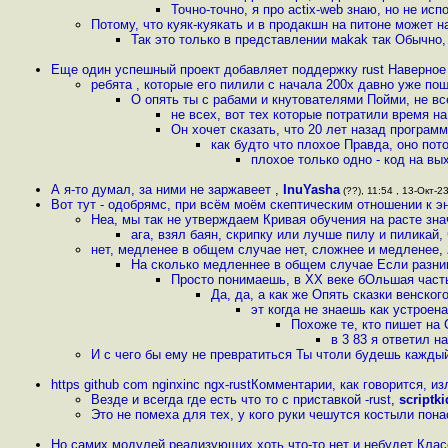
Точно-точно, я про actix-web знаю, но не ис
Потому, что куяк-куякать и в продакшн на питоне может 
Так это только в представлении маkаk так Обычно, 
Еще один успешный проект добавляет поддержку rust Наверное 
ребята , которые его пилили с начала 200х давно уже пош
О опять ты с рабами и кнутователями Пойми, не в
не всех, вот тех которые потратили время н
Он хочет сказать, что 20 лет назад програм
как будто что плохое Правда, оно пот
плохое только одно - код на вы
А я-то думал, за ними не заржавеет
,
InuYasha
(??), 11:54 , 13-Окт-23
Вот тут - одобрямс, при всём моём скептическим отношении к 
Неа, мы так не утверждаем Кривая обучения на расте зн
ага, взял баян, скрипку или лучше пилу и пиликай,
нет, медленее в общем случае нет, сложнее и медленее
,
На сколько медленнее в общем случае Если разница
Просто понимаешь, в XX веке бОльшая часть
Да, да, а как же Опять сказки венског
эт когда не знаешь как устроен
Похоже те, кто пишет на 
в 3 83 я ответил н
И с чего бы ему не превратиться Ты чтоли будешь кажды
https github com nginxinc ngx-rustКомментарии, как говорится, 
Везде и всегда где есть что то с приставкой -rust
,
scriptki
Это не помеха для тех, у кого руки чешутся костыли пон
Но самих модулей реализующих хоть что-то нет и небудет Кла