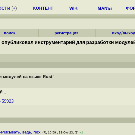
ОСТИ
(
+
)
КОНТЕНТ
WIKI
MAN'ы
ФО
поиск
регистрация
вход/выхо
 опубликовал инструментарий для разработки модулей
 модулей на языке Rust"
...
m=59923
ереписывать, ведь
,
пох.
(?), 10:59 , 13-Окт-23, (1)
+1