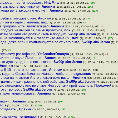
пользовал - вот и промазал
,
НяшМяш
(ok), 15:41 , 15-Окт-23, (
99
)
начать после месячных ку
,
Аноним
(114), 11:57 , 17-Окт-23, (
116
)
когда речь заходит о что не т
,
Аноним
(2), 13:51 , 17-Окт-23, (
117
)
ребята, которые с нач
,
Аноним
(43), 11:53 , 13-Окт-23, (16)
+9
ли на й - один с миллиа
,
пох.
(?), 14:04 , 13-Окт-23, (59)
+4
се программисты являются раб
,
Аноним
(43), 14:08 , 13-Окт-23, (61)
–2
а продукт не вышел за рамки прототипа
,
пох.
(?), 15:43 , 13-Окт-23, (69)
мисты решали что должно быть в продукт
,
Sw00p aka Jerom
(?), 11:19 , 14-Ок
ом не компилируется и говорят что даже из
,
пох.
(?), 12:42 , 14-Окт-23, (
87
)
ходе, даже если и компилируется пс от чего пыта
,
Sw00p aka Jerom
(?), 1
, (17)
+3
энтузиазму растофанов
,
YetAnotherOnanym
(ok), 13:24 , 13-Окт-23, (49)
–1
ачительно круче Писать на
,
Анонин
(?), 13:32 , 13-Окт-23, (54)
+1
 что душе угодно, но есть нюанс
,
Sw00p aka Jerom
(?), 12:04 , 14-Окт-23, (83)
Аноним
(56), 13:53 , 13-Окт-23, (56)
 5-10 - то это не настолько
,
Аноним
(43), 14:05 , 13-Окт-23, (60)
 кода на Сишке была написана с глобальн
,
подрывник
(?), 14:50 , 13-Окт-23
о леса начинаются А это в каком веке писал
,
Аноним
(43), 15:05 , 13-Окт-23, (
а память и как правильно с ней работать
,
Sw00p aka Jerom
(?), 11:23 , 14-Окт
Си, поголовно этого не знают Или всё-таки проблема не в
,
Прохожий
(??),
а этот вопрос
,
Sw00p aka Jerom
(?), 13:09 , 14-Окт-23, (
88
)
й пакет модерировать
,
Аноним
(63), 14:20 , 13-Окт-23, (63)
излишни
,
Аноним
(101), 16:07 , 15-Окт-23, (
104
)
ddis
(?), 21:09 , 15-Окт-23, (
109
)
асоздавать
,
Пряник
(?), 09:36 , 16-Окт-23, (
111
)
ссика раста
,
scriptkiddis
(?), 21:08 , 15-Окт-23, (
108
)