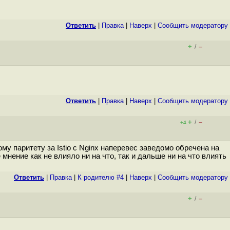
.
Ответить
|
Правка
|
Наверх
|
Cообщить модератору
+
–
/
Ответить
|
Правка
|
Наверх
|
Cообщить модератору
+
–
/
+4
му паритету за Istio с Nginx наперевес заведомо обречена на
нение как не влияло ни на что, так и дальше ни на что влиять
Ответить
|
Правка
|
К родителю #4
|
Наверх
|
Cообщить модератору
+
–
/