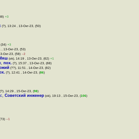
38)
+3
с
(?), 13:24 , 13-Окт-23, (50)
 (34)
+3
 , 13-Окт-23, (53)
13-Окт-23, (58)
–2
Мяш
(ok), 14:19 , 13-Окт-23, (62)
+1
р
,
пох.
(?), 15:37 , 13-Окт-23, (68)
ожий
(??), 11:51 , 14-Окт-23, (82)
ох.
(?), 12:41 , 14-Окт-23, (
86
)
(?), 14:29 , 15-Окт-23, (
98
)
 с
,
Советский инженер
(ok), 19:13 , 15-Окт-23, (
106
)
(73)
–1