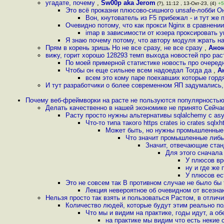
угадате, почему
,
Sw00p aka Jerom
(?), 11:12 , 13-Окт-23, (4)
+5
Это всё проказни плюсово-сишного unsafe-лобби Он
Вон, кнутователь из F5 прибежал - и тут же
Очевидно потому, что как прокси Nginx в сравнени
imap в зависимости от юзера проксировать ум
Я знаю почему потому, что автору модуля жрать н
Прям в корень зришь Но не все сразу, не все сразу
,
Ано
вижу, горит хорошо 128293 темп выхода новостей про рас
По моей примерной статистике новость про очередн
Чтобы он еще сильнее всем надоедал Тогда да
,
А
всем это кому паре поехавших которые гордят
И тут разработчики о более современном ЯП задумались,
Почему веб-фреймворки на расте не пользуются популярностью
Делать качественно в нашей экономике не принято Сейчас
Расту просто нужны альтернативы sqlalchemy с asyn
Что-то типа такого https crates io crates sqlxh
Может быть, но нужны промышленные
Что значит промышленные либы
Значит, отвечающие стан
Для этого сначала
У плюсов вр
ну и где же
У плюсов ес
Это не совсем так В противном случае не было бы 
Лекция невероятное об очевидном от всезн
Нельзя просто так взять и пользоваться Растом, в отличи
Количество людей, которые будут этим реально п
Что мы и видим на практике, годы идут, а о
на практике мы видим что есть некие