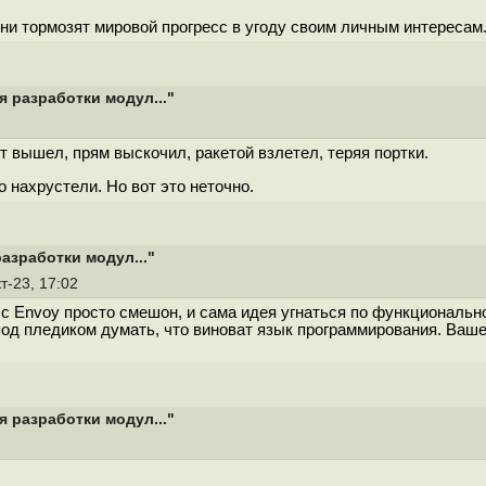
ни тормозят мировой прогресс в угоду своим личным интересам
 разработки модул..."
кт вышел, прям выскочил, ракетой взлетел, теряя портки.
 нахрустели. Но вот это неточно.
азработки модул..."
кт-23, 17:02
 с Envoy просто смешон, и сама идея угнаться по функционально
од пледиком думать, что виноват язык программирования. Ваше м
 разработки модул..."