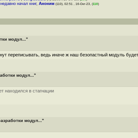
 недавно начал книг
,
Аноним
(110), 02:51 , 16-Окт-23, (
110
)
ки модул..."
начнут переписывать, ведь иначе ж наш безопастный модуль буд
ботки модул..."
ет находился в стагнации
азработки модул..."