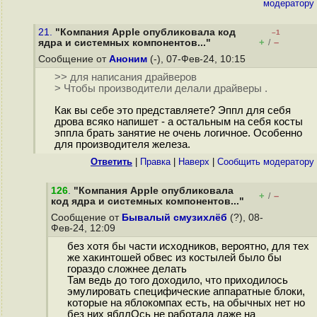
модератору
21.
"Компания Apple опубликовала код
–1
+
–
ядра и системных компонентов..."
/
Сообщение от
Аноним
(-), 07-Фев-24, 10:15
>> для написания драйверов
> Чтобы производители делали драйверы .
Как вы себе это представляете? Эппл для себя
дрова всяко напишет - а остальным на себя косты
эппла брать занятие не очень логичное. Особенно
для производителя железа.
Ответить
|
Правка
|
Наверх
|
Cообщить модератору
126
.
"Компания Apple опубликовала
+
–
/
код ядра и системных компонентов..."
Сообщение от
Бывалый смузихлёб
(?), 08-
Фев-24, 12:09
без хотя бы части исходников, вероятно, для тех
же хакинтошей обвес из костылей было бы
гораздо сложнее делать
Там ведь до того доходило, что приходилось
эмулировать специфические аппаратные блоки,
которые на яблокомпах есть, на обычных нет но
без них ябллОсь не работала даже на