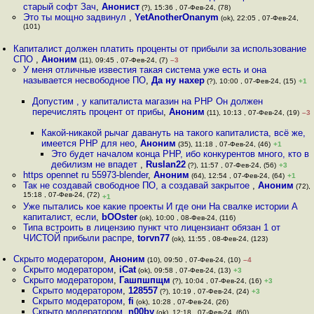
старый софт Зач
,
Анонист
(?), 15:36 , 07-Фев-24, (78)
Это ты мощно задвинул
,
YetAnotherOnanym
(ok), 22:05 , 07-Фев-24,
(101)
Капиталист должен платить проценты от прибыли за использование
СПО
,
Аноним
(11), 09:45 , 07-Фев-24, (7)
–3
У меня отличные известия такая система уже есть и она
называется несвободное ПО
,
Да ну нахер
(?), 10:00 , 07-Фев-24, (15)
+1
Допустим , у капиталиста магазин на PHP Он должен
перечислять процент от прибы
,
Аноним
(11), 10:13 , 07-Фев-24, (19)
–3
Какой-никакой рычаг давануть на такого капиталиста, всё же,
имеется PHP для нео
,
Аноним
(35), 11:18 , 07-Фев-24, (46)
+1
Это будет началом конца PHP, ибо конкурентов много, кто в
дебилизм не впадет
,
Ruslan22
(?), 11:57 , 07-Фев-24, (56)
+3
https opennet ru 55973-blender
,
Аноним
(64), 12:54 , 07-Фев-24, (64)
+1
Так не создавай свободное ПО, а создавай закрытое
,
Аноним
(72),
15:18 , 07-Фев-24, (72)
+1
Уже пытались кое какие проекты И где они На свалке истории А
капиталист, если
,
bOOster
(ok), 10:00 , 08-Фев-24, (116)
Типа встроить в лицензию пункт что лицензиант обязан 1 от
ЧИСТОЙ прибыли распре
,
torvn77
(ok), 11:55 , 08-Фев-24, (123)
Скрыто модератором
,
Аноним
(10), 09:50 , 07-Фев-24, (10)
–4
Скрыто модератором
,
iCat
(ok), 09:58 , 07-Фев-24, (13)
+3
Скрыто модератором
,
Гашпшпщм
(?), 10:04 , 07-Фев-24, (16)
+3
Скрыто модератором
,
128557
(?), 10:19 , 07-Фев-24, (24)
+3
Скрыто модератором
,
fi
(ok), 10:28 , 07-Фев-24, (26)
Скрыто модератором
,
n00by
(ok), 12:18 , 07-Фев-24, (60)