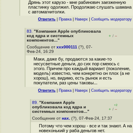
Дрянь этот карузо - мне рабинович заезженную
пластинку одолжил. Продолжаю слушать шамана
с автомагнитолки.
Ответить
|
Правка
|
Наверх
|
Cообщить модератору
83.
"Компания Apple опубликовала
код ядра и системных
+
–
/
компонентов..."
Сообщение от
xxx000111
(?), 07-
Фев-24, 16:29
Маки, даже бу, продаются за какие-то
несусветные деньги, до сих пор смеюсь с
этого. Причем про каждый вариант (поколение,
модель) известно, чем конкретно он плох (а не
хорош), но, видимо, есть рынок и есть
покупатели, раз цены таковы...
Ответить
|
Правка
|
Наверх
|
Cообщить модератору
89.
"Компания Apple
+2
опубликовала код ядра и
+
–
/
системных компонентов..."
Сообщение от
нах.
(?), 07-Фев-24, 17:37
Потому что чем хорош - все и так знают. А на
новехонький у раба деньгов нет.