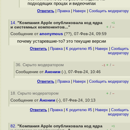
подходящих процах и видеочипах
Ответить
|
Правка
|
Наверх
|
Cообщить модератору
14.
"Компания Apple опубликовала код ядра
+1
+
–
и системных компонентов..."
/
Сообщение от
anonymous
(??), 07-Фев-24, 09:59
почему устаревшие-то? это текущие версии
Ответить
|
Правка
|
К родителю #5
|
Наверх
|
Cообщить
модератору
36. Скрыто модератором
+
–
/
–1
Сообщение от
Аноним
(-), 07-Фев-24, 10:46
Ответить
|
Правка
|
Наверх
|
Cообщить модератору
18. Скрыто модератором
+
–
/
Сообщение от
Аноним
(-), 07-Фев-24, 10:13
Ответить
|
Правка
|
К родителю #5
|
Наверх
|
Cообщить
модератору
82.
"Компания Apple опубликовала код ядра
+1