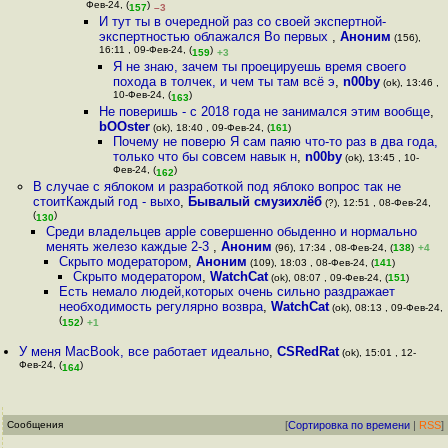
Фев-24, (
)
157
–3
И тут ты в очередной раз со своей экспертной-
экспертностью облажался Во первых
,
Аноним
(156),
16:11 , 09-Фев-24, (
)
159
+3
Я не знаю, зачем ты проецируешь время своего
похода в толчек, и чем ты там всё э
,
n00by
(ok), 13:46 ,
10-Фев-24, (
)
163
Не поверишь - с 2018 года не занимался этим вообще
,
bOOster
(ok), 18:40 , 09-Фев-24, (
161
)
Почему не поверю Я сам паяю что-то раз в два года,
только что бы совсем навык н
,
n00by
(ok), 13:45 , 10-
Фев-24, (
)
162
В случае с яблоком и разработкой под яблоко вопрос так не
стоитКаждый год - выхо
,
Бывалый смузихлёб
(?), 12:51 , 08-Фев-24,
(
)
130
Среди владельцев apple совершенно обыденно и нормально
менять железо каждые 2-3
,
Аноним
(96), 17:34 , 08-Фев-24, (
138
)
+4
Скрыто модератором
,
Аноним
(109), 18:03 , 08-Фев-24, (
141
)
Скрыто модератором
,
WatchCat
(ok), 08:07 , 09-Фев-24, (
151
)
Есть немало людей,которых очень сильно раздражает
необходимость регулярно возвра
,
WatchCat
(ok), 08:13 , 09-Фев-24,
(
)
152
+1
У меня MacBook, все работает идеально
,
CSRedRat
(ok), 15:01 , 12-
Фев-24, (
)
164
Сообщения
[
Сортировка по времени
|
RSS
]