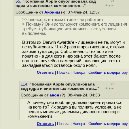
65.
"Компания Apple опубликовала код
+3
+
–
ядра и системных компонентов..."
/
Сообщение от
Аноним
(-), 07-Фев-24, 12:57
>> опенсорс в таком стиле - не работает
> Почему? Они используют компонент, его лицензия
требует публикацию исходников - все условия
выполнены.
В этом их Darwin Awards'е - лицензии не те, могут и
не публиковать. Что 2 раза и практиковали, открыв-
закрыв туда сюда. Собственно с тех пор и не
понятно - а для кого и нахрена этот банкет, после
вон того шоукейса намерений - желающих на это
закладываться осталось около ноля.
Ответить
|
Правка
|
Наверх
|
Cообщить модератору
114.
"Компания Apple опубликовала
+1
+
–
код ядра и системных компонентов..."
/
Сообщение от
анон
(?), 08-Фев-24, 04:33
А почему они вообще должны ориентироваться
на кого-то? Их задача выполнять условия, а не
решать мнимые дилеммы диванного опенсорс-
коммьюнити
Ответить
|
Правка
|
Наверх
|
Cообщить модератору