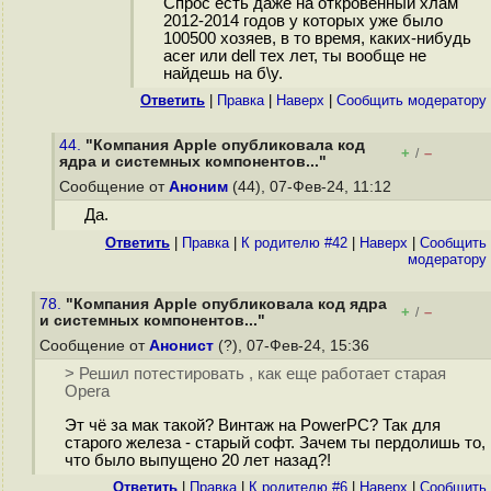
Спрос есть даже на откровенный хлам
2012-2014 годов у которых уже было
100500 хозяев, в то время, каких-нибудь
acer или dell тех лет, ты вообще не
найдешь на б\у.
Ответить
|
Правка
|
Наверх
|
Cообщить модератору
44.
"Компания Apple опубликовала код
+
–
/
ядра и системных компонентов..."
Сообщение от
Аноним
(44), 07-Фев-24, 11:12
Да.
Ответить
|
Правка
|
К родителю #42
|
Наверх
|
Cообщить
модератору
78.
"Компания Apple опубликовала код ядра
+
–
/
и системных компонентов..."
Сообщение от
Анонист
(?), 07-Фев-24, 15:36
> Решил потестировать , как еще работает старая
Opera
Эт чё за мак такой? Винтаж на PowerPC? Так для
старого железа - старый софт. Зачем ты пepдoлишь то,
что было выпущено 20 лет назад?!
Ответить
|
Правка
|
К родителю #6
|
Наверх
|
Cообщить