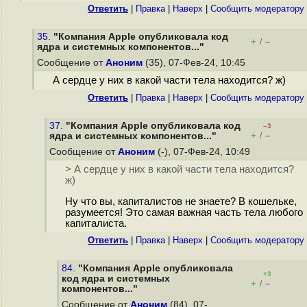
Ответить
|
Правка
|
Наверх
|
Cообщить модератору
35.
"Компания Apple опубликовала код
+
–
/
ядра и системных компонентов..."
Сообщение от
Аноним
(35), 07-Фев-24, 10:45
А сердце у них в какой части тела находится? ж)
Ответить
|
Правка
|
Наверх
|
Cообщить модератору
37.
"Компания Apple опубликовала код
–3
+
–
ядра и системных компонентов..."
/
Сообщение от
Аноним
(-), 07-Фев-24, 10:49
> А сердце у них в какой части тела находится?
ж)
Ну что вы, капиталистов не знаете? В кошельке,
разумеется! Это самая важная часть тела любого
капиталиста.
Ответить
|
Правка
|
Наверх
|
Cообщить модератору
84.
"Компания Apple опубликовала
+3
код ядра и системных
+
–
/
компонентов..."
Сообщение от
Аноним
(84), 07-