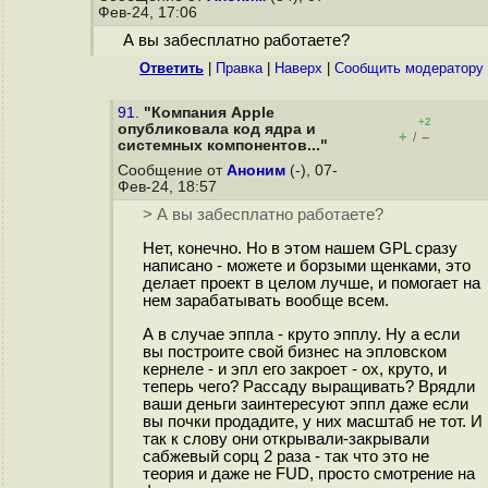
Фев-24, 17:06
А вы забесплатно работаете?
Ответить
|
Правка
|
Наверх
|
Cообщить модератору
91.
"Компания Apple
+2
опубликовала код ядра и
+
–
/
системных компонентов..."
Сообщение от
Аноним
(-), 07-
Фев-24, 18:57
> А вы забесплатно работаете?
Нет, конечно. Но в этом нашем GPL сразу
написано - можете и борзыми щенками, это
делает проект в целом лучше, и помогает на
нем зарабатывать вообще всем.
А в случае эппла - круто эпплу. Ну а если
вы построите свой бизнес на эпловском
кернеле - и эпл его закроет - ох, круто, и
теперь чего? Рассаду выращивать? Врядли
ваши деньги заинтересуют эппл даже если
вы почки продадите, у них масштаб не тот. И
так к слову они открывали-закрывали
сабжевый сорц 2 раза - так что это не
теория и даже не FUD, просто смотрение на