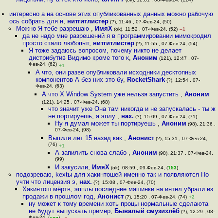
интересно а на основе этих опубликованных данных можно рабочую
ось собрать для н
,
нитгитлистер
(?), 11:46 , 07-Фев-24, (50)
Можно Я тебе разрешаю
,
ИмяХ
(ok), 11:52 , 07-Фев-24, (52)
–1
да не надо мне разрешений я в программировании мимокродил
просто стало любопыт
,
нитгитлистер
(?), 11:55 , 07-Фев-24, (54)
Я тоже задаюсь вопросом, почему никто не делает
дистрибутив Видимо кроме того к
,
Аноним
(121), 12:47 , 07-
Фев-24, (62)
+1
А что, они разве опубликовали исходники десктопных
компонентов А без них это бу
,
RocketShark
(?), 12:54 , 07-
Фев-24, (63)
А что X Window System уже нельзя запустить
,
Аноним
(121), 14:25 , 07-Фев-24, (68)
что значит уже Она там никогда и не запускалась - ты ж
не портируешь, а эплу
,
нах.
(?), 15:09 , 07-Фев-24, (71)
Ну я думал может ты портируешь
,
Аноним
(98), 21:36 ,
07-Фев-24, (98)
Выпили лет 15 назад как
,
Анонист
(?), 15:31 , 07-Фев-24,
(76)
+1
А запилить снова слабо
,
Аноним
(98), 21:37 , 07-Фев-24,
(99)
И закусили
,
ИмяХ
(ok), 08:59 , 09-Фев-24, (
153
)
подозреваю, kextы для хакинтошей именно так и появляются Но
учти что лицензия э
,
нах.
(?), 15:08 , 07-Фев-24, (70)
Хакинтош мёртв, эпплы последние машинки на интел убрали из
продажи в прошлом год
,
Анонист
(?), 15:20 , 07-Фев-24, (74)
+2
ну может к тому времени хоть процы нормальные сделаюта
не будут выпускать пример
,
Бывалый смузихлёб
(?), 12:29 , 08-