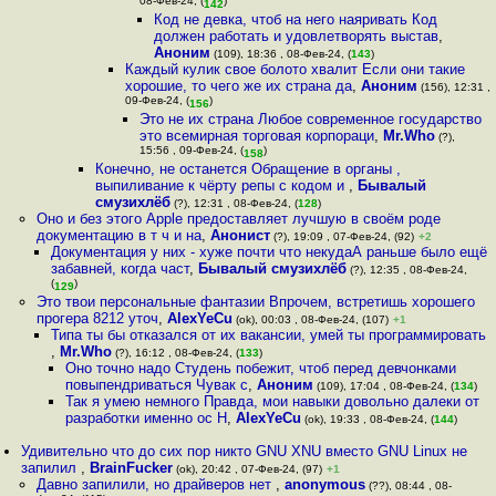
08-Фев-24, (
)
142
Код не девка, чтоб на него наяривать Код
должен работать и удовлетворять выстав
,
Аноним
(109), 18:36 , 08-Фев-24, (
143
)
Каждый кулик свое болото хвалит Если они такие
хорошие, то чего же их страна да
,
Аноним
(156), 12:31 ,
09-Фев-24, (
)
156
Это не их страна Любое современное государство
это всемирная торговая корпораци
,
Mr.Who
(?),
15:56 , 09-Фев-24, (
)
158
Конечно, не останется Обращение в органы ,
выпиливание к чёрту репы с кодом и
,
Бывалый
смузихлёб
(?), 12:31 , 08-Фев-24, (
128
)
Оно и без этого Apple предоставляет лучшую в своём роде
документацию в т ч и на
,
Анонист
(?), 19:09 , 07-Фев-24, (92)
+2
Документация у них - хуже почти что некудаА раньше было ещё
забавней, когда част
,
Бывалый смузихлёб
(?), 12:35 , 08-Фев-24,
(
)
129
Это твои персональные фантазии Впрочем, встретишь хорошего
прогера 8212 уточ
,
AlexYeCu
(ok), 00:03 , 08-Фев-24, (107)
+1
Типа ты бы отказался от их вакансии, умей ты программировать
,
Mr.Who
(?), 16:12 , 08-Фев-24, (
133
)
Оно точно надо Студень побежит, чтоб перед девчонками
повыпендриваться Чувак с
,
Аноним
(109), 17:04 , 08-Фев-24, (
134
)
Так я умею немного Правда, мои навыки довольно далеки от
разработки именно ос Н
,
AlexYeCu
(ok), 19:33 , 08-Фев-24, (
144
)
Удивительно что до сих пор никто GNU XNU вместо GNU Linux не
запилил
,
BrainFucker
(ok), 20:42 , 07-Фев-24, (97)
+1
Давно запилили, но драйверов нет
,
anonymous
(??), 08:44 , 08-