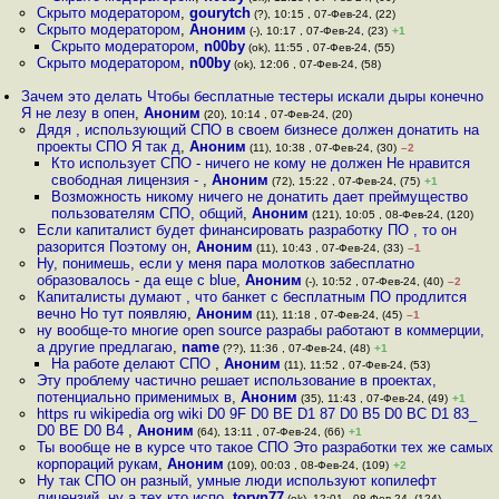
Скрыто модератором
,
gourytch
(?), 10:15 , 07-Фев-24, (22)
Скрыто модератором
,
Аноним
(-), 10:17 , 07-Фев-24, (23)
+1
Скрыто модератором
,
n00by
(ok), 11:55 , 07-Фев-24, (55)
Скрыто модератором
,
n00by
(ok), 12:06 , 07-Фев-24, (58)
Зачем это делать Чтобы бесплатные тестеры искали дыры конечно
Я не лезу в опен
,
Аноним
(20), 10:14 , 07-Фев-24, (20)
Дядя , использующий СПО в своем бизнесе должен донатить на
проекты СПО Я так д
,
Аноним
(11), 10:38 , 07-Фев-24, (30)
–2
Кто использует СПО - ничего не кому не должен Не нравится
свободная лицензия -
,
Аноним
(72), 15:22 , 07-Фев-24, (75)
+1
Возможность никому ничего не донатить дает преймущество
пользователям СПО, общий
,
Аноним
(121), 10:05 , 08-Фев-24, (120)
Если капиталист будет финансировать разработку ПО , то он
разорится Поэтому он
,
Аноним
(11), 10:43 , 07-Фев-24, (33)
–1
Ну, понимешь, если у меня пара молотков забесплатно
образовалось - да еще с blue
,
Аноним
(-), 10:52 , 07-Фев-24, (40)
–2
Капиталисты думают , что банкет с бесплатным ПО продлится
вечно Но тут появляю
,
Аноним
(11), 11:18 , 07-Фев-24, (45)
–1
ну вообще-то многие open source разрабы работают в коммерции,
а другие предлагаю
,
name
(??), 11:36 , 07-Фев-24, (48)
+1
На работе делают СПО
,
Аноним
(11), 11:52 , 07-Фев-24, (53)
Эту проблему частично решает использование в проектах,
потенциально применимых в
,
Аноним
(35), 11:43 , 07-Фев-24, (49)
+1
https ru wikipedia org wiki D0 9F D0 BE D1 87 D0 B5 D0 BC D1 83_
D0 BE D0 B4
,
Аноним
(64), 13:11 , 07-Фев-24, (66)
+1
Ты вообще не в курсе что такое СПО Это разработки тех же самых
корпораций рукам
,
Аноним
(109), 00:03 , 08-Фев-24, (109)
+2
Ну так СПО он разный, умные люди используют копилефт
лицензий, ну а тех кто испо
,
torvn77
(ok), 12:01 , 08-Фев-24, (124)