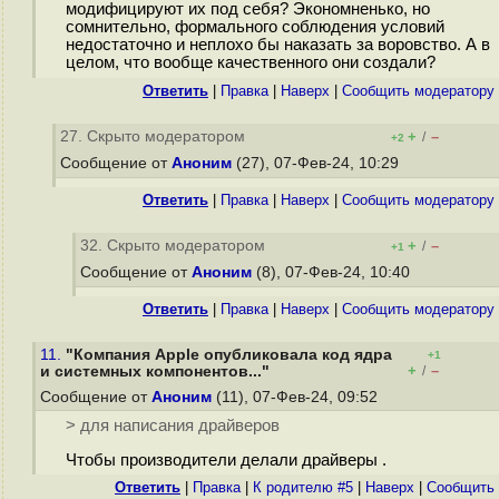
модифицируют их под себя? Экономненько, но
сомнительно, формального соблюдения условий
недостаточно и неплохо бы наказать за воровство. А в
целом, что вообще качественного они создали?
Ответить
|
Правка
|
Наверх
|
Cообщить модератору
27. Скрыто модератором
+
–
/
+2
Сообщение от
Аноним
(27), 07-Фев-24, 10:29
Ответить
|
Правка
|
Наверх
|
Cообщить модератору
32. Скрыто модератором
+
–
/
+1
Сообщение от
Аноним
(8), 07-Фев-24, 10:40
Ответить
|
Правка
|
Наверх
|
Cообщить модератору
11.
"Компания Apple опубликовала код ядра
+1
+
–
и системных компонентов..."
/
Сообщение от
Аноним
(11), 07-Фев-24, 09:52
> для написания драйверов
Чтобы производители делали драйверы .
Ответить
|
Правка
|
К родителю #5
|
Наверх
|
Cообщить