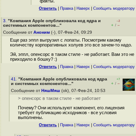
факты.
Ответить
|
Правка
|
Наверх
|
Cообщить модератору
3.
"Компания Apple опубликовала код ядра и
–2
+
–
системных компонентов..."
/
Сообщение от
Аноним
(-), 07-Фев-24, 09:29
Еще раз эппл выгрузил с лопаты. Посмотрим какому
количеству корпоративных холуев это все зачем-то надо.
Эй, эппл, опенсорс в таком стиле - не работает. Вам это не
приходило в бошку? :)
Ответить
|
Правка
|
Наверх
|
Cообщить модератору
41.
"Компания Apple опубликовала код ядра
+7
+
–
и системных компонентов..."
/
Сообщение от
НяшМяш
(ok), 07-Фев-24, 10:53
> опенсорс в таком стиле - не работает
Почему? Они используют компонент, его лицензия
требует публикацию исходников - все условия
выполнены.
Ответить
|
Правка
|
Наверх
|
Cообщить модератору