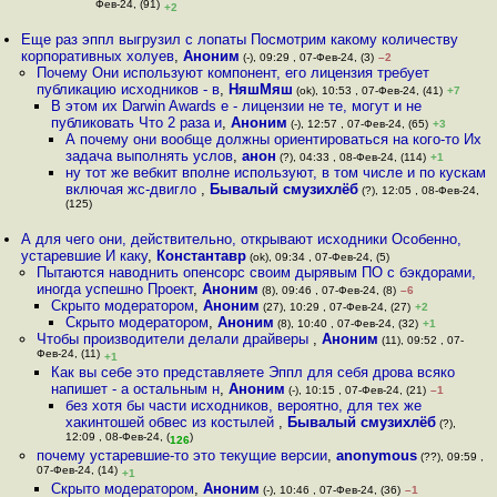
Фев-24, (91)
+2
Еще раз эппл выгрузил с лопаты Посмотрим какому количеству
корпоративных холуев
,
Аноним
(-), 09:29 , 07-Фев-24, (3)
–2
Почему Они используют компонент, его лицензия требует
публикацию исходников - в
,
НяшМяш
(ok), 10:53 , 07-Фев-24, (41)
+7
В этом их Darwin Awards е - лицензии не те, могут и не
публиковать Что 2 раза и
,
Аноним
(-), 12:57 , 07-Фев-24, (65)
+3
А почему они вообще должны ориентироваться на кого-то Их
задача выполнять услов
,
анон
(?), 04:33 , 08-Фев-24, (114)
+1
ну тот же вебкит вполне используют, в том числе и по кускам
включая жс-двигло
,
Бывалый смузихлёб
(?), 12:05 , 08-Фев-24,
(125)
А для чего они, действительно, открывают исходники Особенно,
устаревшие И каку
,
Константавр
(ok), 09:34 , 07-Фев-24, (5)
Пытаются наводнить опенсорс своим дырявым ПО с бэкдорами,
иногда успешно Проект
,
Аноним
(8), 09:46 , 07-Фев-24, (8)
–6
Скрыто модератором
,
Аноним
(27), 10:29 , 07-Фев-24, (27)
+2
Скрыто модератором
,
Аноним
(8), 10:40 , 07-Фев-24, (32)
+1
Чтобы производители делали драйверы
,
Аноним
(11), 09:52 , 07-
Фев-24, (11)
+1
Как вы себе это представляете Эппл для себя дрова всяко
напишет - а остальным н
,
Аноним
(-), 10:15 , 07-Фев-24, (21)
–1
без хотя бы части исходников, вероятно, для тех же
хакинтошей обвес из костылей
,
Бывалый смузихлёб
(?),
12:09 , 08-Фев-24, (
)
126
почему устаревшие-то это текущие версии
,
anonymous
(??), 09:59 ,
07-Фев-24, (14)
+1
Скрыто модератором
,
Аноним
(-), 10:46 , 07-Фев-24, (36)
–1