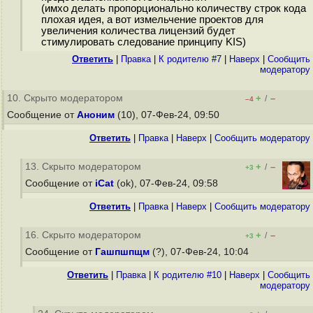
(имхо делать пропорционально количеству строк кода
плохая идея, а вот измельчение проектов для
увеличения количества лицензий будет
стимулировать следование принципу KIS)
Ответить
|
Правка
|
К родителю #7
|
Наверх
|
Cообщить
модератору
10. Скрыто модератором
+
–
/
–4
Сообщение от
Аноним
(10), 07-Фев-24, 09:50
Ответить
|
Правка
|
Наверх
|
Cообщить модератору
13. Скрыто модератором
+
–
/
+3
Сообщение от
iCat
(ok), 07-Фев-24, 09:58
Ответить
|
Правка
|
Наверх
|
Cообщить модератору
16. Скрыто модератором
+
–
/
+3
Сообщение от
Гашпшпщм
(?), 07-Фев-24, 10:04
Ответить
|
Правка
|
К родителю #10
|
Наверх
|
Cообщить
модератору