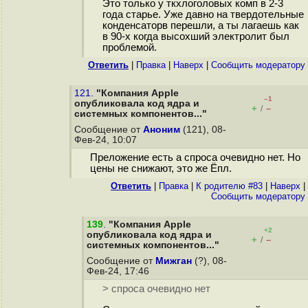
Это только у ткхлоголовых комп в 2-3
года старье. Уже давно на твердотельные
конденсаторв перешли, а ты лагаешь как
в 90-х когда высохший электролит был
проблемой.
Ответить
|
Правка
|
Наверх
|
Cообщить модератору
121.
"Компания Apple
–1
опубликовала код ядра и
+
–
/
системных компонентов..."
Сообщение от
Аноним
(121), 08-
Фев-24, 10:07
Преложение есть а спроса очевидно нет. Но
цены не снижают, это же Ёпл.
Ответить
|
Правка
|
К родителю #83
|
Наверх
|
Cообщить модератору
139
.
"Компания Apple
+2
опубликовала код ядра и
+
–
/
системных компонентов..."
Сообщение от
Мижган
(?), 08-
Фев-24, 17:46
> спроса очевидно нет