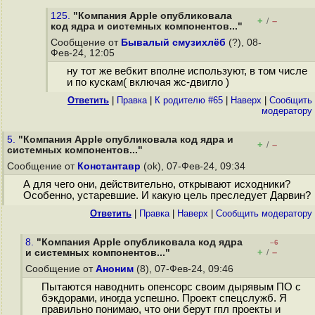
125.
"Компания Apple опубликовала
+
–
/
код ядра и системных компонентов..."
Сообщение от
Бывалый смузихлёб
(?), 08-
Фев-24, 12:05
ну тот же вебкит вполне используют, в том числе
и по кускам( включая жс-двигло )
Ответить
|
Правка
|
К родителю #65
|
Наверх
|
Cообщить
модератору
5.
"Компания Apple опубликовала код ядра и
+
–
/
системных компонентов..."
Сообщение от
Константавр
(ok), 07-Фев-24, 09:34
А для чего они, действительно, открывают исходники?
Особенно, устаревшие. И какую цель преследует Дарвин?
Ответить
|
Правка
|
Наверх
|
Cообщить модератору
8.
"Компания Apple опубликовала код ядра
–6
+
–
и системных компонентов..."
/
Сообщение от
Аноним
(8), 07-Фев-24, 09:46
Пытаются наводнить опенсорс своим дырявым ПО с
бэкдорами, иногда успешно. Проект спецслужб. Я
правильно понимаю, что они берут гпл проекты и