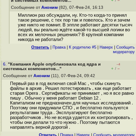
+
–
и системных компонентов..."
/
Сообщение от
Аноним
(82), 07-Фев-24, 16:13
Миллион раз обсуждали, ну. Кто-то когда-то принял
такое решение, с тех пор так и повелось. Кто и зачем
уже никто не помнит. В эппле работают десятки тысяч
людей, вы реально ждёте какой-то высшей логики во
всех их мелочных решениях? В крупной компании
никогда не работали?
Ответить
|
Правка
|
К родителю #5
|
Наверх
|
Cообщить
модератору
6.
"Компания Apple опубликовала код ядра и
–4
+
–
системных компонентов..."
/
Сообщение от
Аноним
(11), 07-Фев-24, 09:42
Первый раз в год включил свой Mac , чтобы скинуть
файлы в архив . Решил потестировать , как еще работает
старая Opera . Сертификаты не принимает , но я все равно
пишу . Обычно у меня работает Debian 12 .
Капитализм не предназначен для научных исследований .
Поэтому они придумали СПО , и бесплатно пользуются
результатами труда . Эксплуатируют бесплатно
разработчиков . Но не всегда удается их контролировать ,
чтобы они делали то что нужно . Поэтому пытаются
направлять верной дорогой .
Ответить
|
Правка
|
Наверх
|
Cообщить модератору