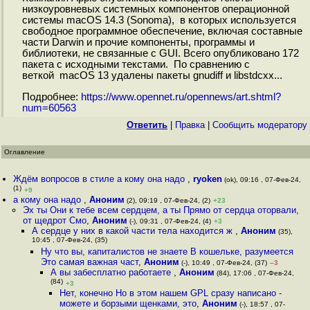
низкоуровневых системных компонентов операционной
системы macOS 14.3 (Sonoma), в которых используется
свободное программное обеспечение, включая составные
части Darwin и прочие компоненты, программы и
библиотеки, не связанные с GUI. Всего опубликовано 172
пакета с исходными текстами. По сравнению с
веткой macOS 13 удалены пакеты gnudiff и libstdcxx...
Подробнее:
https://www.opennet.ru/opennews/art.shtml?
num=60563
Ответить
|
Правка
|
Cообщить модератору
Оглавление
Ждём вопросов в стиле а кому она надо
,
ryoken
(ok), 09:16 , 07-Фев-24,
(1)
+9
а кому она надо
,
Аноним
(2), 09:19 , 07-Фев-24, (2)
+23
Эх ты Они к тебе всем сердцем, а ты Прямо от сердца оторвали,
от щедрот Смо
,
Аноним
(-), 09:31 , 07-Фев-24, (4)
+3
А сердце у них в какой части тела находится ж
,
Аноним
(35),
10:45 , 07-Фев-24, (35)
Ну что вы, капиталистов не знаете В кошельке, разумеется
Это самая важная част
,
Аноним
(-), 10:49 , 07-Фев-24, (37)
–3
А вы забесплатно работаете
,
Аноним
(84), 17:06 , 07-Фев-24,
(84)
+3
Нет, конечно Но в этом нашем GPL сразу написано -
можете и борзыми щенками, это
,
Аноним
(-), 18:57 , 07-