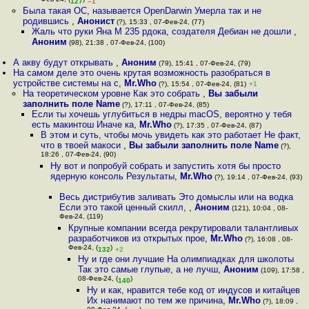
Фев-24, (
)
127
–1
Была такая ОС, называется OpenDarwin Умерла так и не
родившись
,
Анонист
(?), 15:33 , 07-Фев-24, (77)
Жаль что руки Яна М 235 рдока, создателя Дебиан не дошли
,
Аноним
(98), 21:38 , 07-Фев-24, (100)
А акву будут открывать
,
Аноним
(79), 15:41 , 07-Фев-24, (79)
На самом деле это очень крутая возможность разобраться в
устройстве системы на с
,
Mr.Who
(?), 15:54 , 07-Фев-24, (81)
+1
На теоретическом уровне Как это собрать
,
Вы забыли
заполнить поле Name
(?), 17:11 , 07-Фев-24, (85)
Если ты хочешь углубиться в недры macOS, вероятно у тебя
есть макинтош Иначе ка
,
Mr.Who
(?), 17:35 , 07-Фев-24, (87)
В этом и суть, чтобы мочь увидеть как это работает Не факт,
что в твоей макоси
,
Вы забыли заполнить поле Name
(?),
18:26 , 07-Фев-24, (90)
Ну вот и попробуй собрать и запустить хотя бы просто
ядерную консоль Результаты
,
Mr.Who
(?), 19:14 , 07-Фев-24, (93)
Весь дистрибутив заливать Это домыслы или на водка
Если это такой ценный скилл,
,
Аноним
(121), 10:04 , 08-
Фев-24, (119)
Крупные компании всегда рекрутировали талантливых
разработчиков из открытых прое
,
Mr.Who
(?), 16:08 , 08-
Фев-24, (
)
132
+2
Ну и где они лучшие На олимпиадках для школоты
Так это самые глупые, а не лучш
,
Аноним
(109), 17:58 ,
08-Фев-24, (
)
140
Ну и как, нравится тебе код от индусов и китайцев
Их нанимают по тем же причина
,
Mr.Who
(?), 18:09 ,