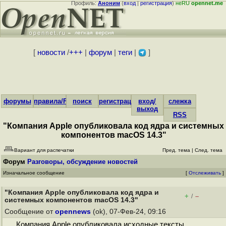
Профиль:
Аноним
(
вход
|
регистрация
)
неRU
opennet.me
[
новости
/
+++
|
форум
|
теги
|
]
форумы
правила/FAQ
поиск
регистрация
вход/
слежка
выход
RSS
"Компания Apple опубликовала код ядра и системных
компонентов macOS 14.3"
Вариант для распечатки
Пред. тема
|
След. тема
Форум
Разговоры, обсуждение новостей
Изначальное сообщение
[
Отслеживать
]
"Компания Apple опубликовала код ядра и
+
–
/
системных компонентов macOS 14.3"
Сообщение от
opennews
(ok), 07-Фев-24, 09:16
Компания Apple опубликовала исходные тексты