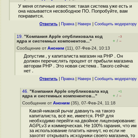
У меня отличные известия: такая система уже есть и
она называется несвободное ПО. Попробуйте, вам
понравится.
Ответить
|
Правка
|
Наверх
|
Cообщить модератору
19.
"Компания Apple опубликовала код
–3
+
–
ядра и системных компонентов..."
/
Сообщение от
Аноним
(11), 07-Фев-24, 10:13
Допустим , у капиталиста магазин на PHP . Он
должен перечислять процент от прибыли магазина
авторам PHP . Это новая система . Такого сейчас
нет .
Ответить
|
Правка
|
Наверх
|
Cообщить модератору
46.
"Компания Apple опубликовала код
+1
+
–
ядра и системных компонентов..."
/
Сообщение от
Аноним
(35), 07-Фев-24, 11:18
Какой-никакой рычаг давануть на такого
капиталиста, всё же, имеется. PHP для
необходимо перейти на двойное лицензирование:
AGPLv3 и коммерческая. Не 100% гарания, что им
за использование платить начнут, но если не
захотят открывать исходники своего магазина, то