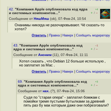
42.
"Компания Apple опубликовала код ядра
+4
+
–
и системных компонентов..."
/
Сообщение от
НяшМяш
(ok), 07-Фев-24, 10:54
Онанимы никогда не разочаровывают. Чё сказать-то
хотел?
Ответить
|
Правка
|
Наверх
|
Cообщить модератору
43.
"Компания Apple опубликовала код
–1
+
–
ядра и системных компонентов..."
/
Сообщение от
Аноним
(11), 07-Фев-24, 11:11
Хотел сказать , что Debian 12 больше использую ,
но заплатил за Mac .
Ответить
|
Правка
|
Наверх
|
Cообщить модератору
69.
"Компания Apple опубликовала код
+3
+
–
ядра и системных компонентов..."
/
Сообщение от
нах.
(?), 07-Фев-24, 15:06
Судя по "старая опера" - заплатил бомжам с
помойки тремя пустыми бутылками за древний
пять раз бу мак которым даже они побрезговали?