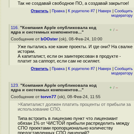
Так не создавай свободное ПО, а создавай закрытое!
Ответить
|
Правка
|
К родителю #7
|
Наверх
|
Cообщить
модератору
116.
"Компания Apple опубликовала код
+
–
/
ядра и системных компонентов..."
Сообщение от
bOOster
(ok), 08-Фев-24, 10:00
Уже пытались кое какие проекты. И где они? На свалке
истории.
А капиталист, если он заинтересован в продукте -
платит за саппорт, если сам не осиляет.
Ответить
|
Правка
|
К родителю #7
|
Наверх
|
Cообщить
модератору
123.
"Компания Apple опубликовала код
+
–
/
ядра и системных компонентов..."
Сообщение от
torvn77
(ok), 08-Фев-24, 11:55
>Капиталист должен платить проценты от прибыли за
использование СПО.
Типа встроить в лицензию пункт что лицензиант
обязан 1% от ЧИСТОЙ прибыли распределить между
СПО проектами пропорционально количеству
предоставленных СПО лицензий?