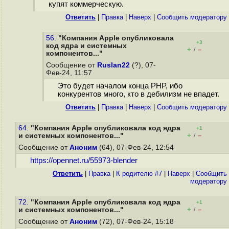
купят коммерческую.
Ответить
|
Правка
|
Наверх
|
Cообщить модератору
56.
"Компания Apple опубликовала
+3
код ядра и системных
+
–
/
компонентов..."
Сообщение от
Ruslan22
(?), 07-
Фев-24, 11:57
Это будет началом конца PHP, ибо
конкурентов много, кто в дебилизм не впадет.
Ответить
|
Правка
|
Наверх
|
Cообщить модератору
64.
"Компания Apple опубликовала код ядра
+1
+
–
и системных компонентов..."
/
Сообщение от
Аноним
(64), 07-Фев-24, 12:54
https://opennet.ru/55973-blender
Ответить
|
Правка
|
К родителю #7
|
Наверх
|
Cообщить
модератору
72.
"Компания Apple опубликовала код ядра
+1
+
–
и системных компонентов..."
/
Сообщение от
Аноним
(72), 07-Фев-24, 15:18