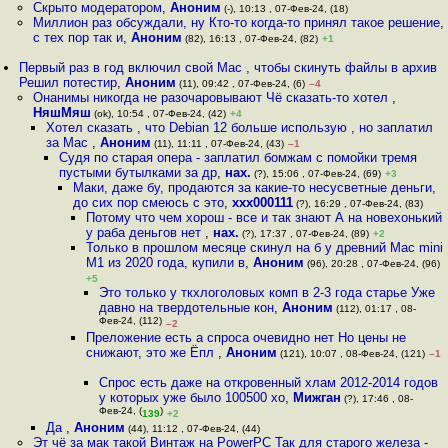
Скрыто модератором
,
Аноним
(-), 10:13 , 07-Фев-24, (18)
Миллион раз обсуждали, ну Кто-то когда-то принял такое решение,
с тех пор так и
,
Аноним
(82), 16:13 , 07-Фев-24, (82)
+1
Первый раз в год включил свой Mac , чтобы скинуть файлы в архив
Решил потестир
,
Аноним
(11), 09:42 , 07-Фев-24, (6)
–4
Онанимы никогда не разочаровывают Чё сказать-то хотел
,
НяшМяш
(ok), 10:54 , 07-Фев-24, (42)
+4
Хотел сказать , что Debian 12 больше использую , но заплатил
за Mac
,
Аноним
(11), 11:11 , 07-Фев-24, (43)
–1
Судя по старая опера - заплатил бомжам с помойки тремя
пустыми бутылками за др
,
нах.
(?), 15:06 , 07-Фев-24, (69)
+3
Маки, даже бу, продаются за какие-то несусветные деньги,
до сих пор смеюсь с это
,
xxx000111
(?), 16:29 , 07-Фев-24, (83)
Потому что чем хорош - все и так знают А на новехонький
у раба деньгов нет
,
нах.
(?), 17:37 , 07-Фев-24, (89)
+2
Только в прошлом месяце скинул на б у древний Mac mini
M1 из 2020 года, купили в
,
Аноним
(96), 20:28 , 07-Фев-24, (96)
+5
Это только у ткхлоголовых комп в 2-3 года старье Уже
давно на твердотельные кон
,
Аноним
(112), 01:17 , 08-
Фев-24, (112)
–2
Преложение есть а спроса очевидно нет Но цены не
снижают, это же Ёпл
,
Аноним
(121), 10:07 , 08-Фев-24, (121)
–1
Спрос есть даже на откровенный хлам 2012-2014 годов
у которых уже было 100500 хо
,
Мижган
(?), 17:46 , 08-
Фев-24, (
)
139
+2
Да
,
Аноним
(44), 11:12 , 07-Фев-24, (44)
Эт чё за мак такой Винтаж на PowerPC Так для старого железа -