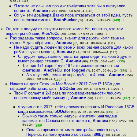
Фев-24, (115)
Я что-то не слышал про дистрибутивы хотя бы в виртуалке
погонять
,
Аноним
(121), 10:02 , 08-Фев-24, (118)
Ох уж эти драйвера Давно пора отказаться от этой идеи, пусть
все железки имеют
,
BrainFucker
(ok), 04:45 , 09-Фев-24, (
149
)
+1
Ок, что я получу от покупки нового компа Не, понятно, что там
версия pci обнови
,
AlexYeCu
(ok), 23:55 , 07-Фев-24, (105)
–1
Раз задаёшь такие вопросы, значит для работы комп тебе не
нужен А для сёрфинга
,
Аноним
(96), 00:24 , 08-Фев-24, (111)
Не надо судить людей по себе У всех разная работа Для какой
работы нужен мощны
,
Аноним
(121), 10:01 , 08-Фев-24, (117)
С трудом представляю чела, который сидит на коре 2 дуо и
имеет рендер станции С
,
Аноним
(96), 17:20 , 08-Фев-24, (
135
)
Так про 171 коре 2 дуо 187 это исключительно твои
фантазии
,
AlexYeCu_not_logged
(?), 10:07 , 09-Фев-24, (
154
)
–1
А что у тебя, если не кора дуба, то 4 пень
,
Аноним
(156),
16:13 , 09-Фев-24, (
)
160
–1
Ничего не даст Сижу на MacBookAir 2017 Core i7 16Gb для
офисной работы хватает
,
bOOster
(ok), 10:14 , 08-Фев-24, (122)
–1
Твой i7 сольёт в 2-3 раза по производительности любому
современному мобильному ц
,
Аноним
(96), 17:31 , 08-Фев-24, (
137
)
+2
я купил его в 2017, тебе целочкутонепонять И Расапаял 16GB
когда микросхемы
,
bOOster
(ok), 07:35 , 09-Фев-24, (
150
)
–1
Обычно таким только индусы и жители бангладеш
занимаются Совсем все так плохо с
,
Аноним
(156), 12:27 , 09-
Фев-24, (
)
155
Сколько времени отнимет настройка нового ноута
Перенос на него нужного со старо
,
n00by
(ok), 14:16 , 09-