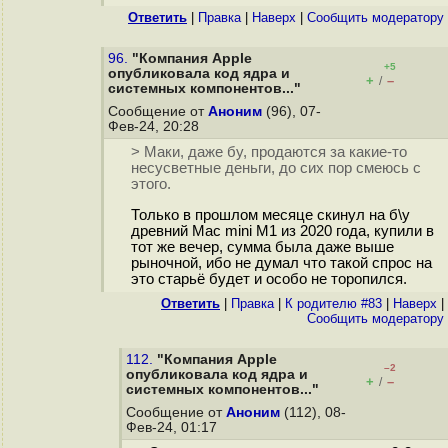
Ответить
|
Правка
|
Наверх
|
Cообщить модератору
96.
"Компания Apple
+5
опубликовала код ядра и
+
–
/
системных компонентов..."
Сообщение от
Аноним
(96), 07-
Фев-24, 20:28
> Маки, даже бу, продаются за какие-то
несусветные деньги, до сих пор смеюсь с
этого.
Только в прошлом месяце скинул на б\у
древний Mac mini M1 из 2020 года, купили в
тот же вечер, сумма была даже выше
рыночной, ибо не думал что такой спрос на
это старьё будет и особо не торопился.
Ответить
|
Правка
|
К родителю #83
|
Наверх
|
Cообщить модератору
112.
"Компания Apple
–2
опубликовала код ядра и
+
–
/
системных компонентов..."
Сообщение от
Аноним
(112), 08-
Фев-24, 01:17