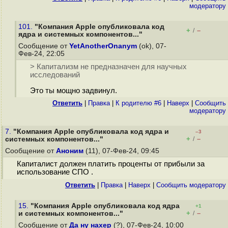
модератору
101.
"Компания Apple опубликовала код
+
–
/
ядра и системных компонентов..."
Сообщение от
YetAnotherOnanym
(ok), 07-
Фев-24, 22:05
> Капитализм не предназначен для научных
исследований
Это ты мощно задвинул.
Ответить
|
Правка
|
К родителю #6
|
Наверх
|
Cообщить
модератору
7.
"Компания Apple опубликовала код ядра и
–3
+
–
системных компонентов..."
/
Сообщение от
Аноним
(11), 07-Фев-24, 09:45
Капиталист должен платить проценты от прибыли за
использование СПО .
Ответить
|
Правка
|
Наверх
|
Cообщить модератору
15.
"Компания Apple опубликовала код ядра
+1
+
–
и системных компонентов..."
/
Сообщение от
Да ну нахер
(?), 07-Фев-24, 10:00