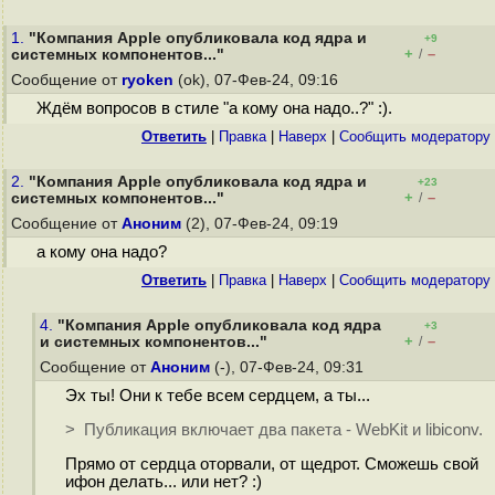
1.
"Компания Apple опубликовала код ядра и
+9
+
–
системных компонентов..."
/
Сообщение от
ryoken
(ok), 07-Фев-24, 09:16
Ждём вопросов в стиле "а кому она надо..?" :).
Ответить
|
Правка
|
Наверх
|
Cообщить модератору
2.
"Компания Apple опубликовала код ядра и
+23
+
–
системных компонентов..."
/
Сообщение от
Аноним
(2), 07-Фев-24, 09:19
а кому она надо?
Ответить
|
Правка
|
Наверх
|
Cообщить модератору
4.
"Компания Apple опубликовала код ядра
+3
+
–
и системных компонентов..."
/
Сообщение от
Аноним
(-), 07-Фев-24, 09:31
Эх ты! Они к тебе всем сердцем, а ты...
> Публикация включает два пакета - WebKit и libiconv.
Прямо от сердца оторвали, от щедрот. Сможешь свой
ифон делать... или нет? :)