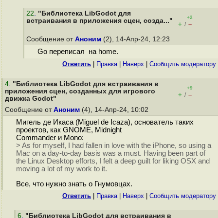
22
.
"Библиотека LibGodot для
+2
встраивания в приложения сцен, созда..."
+
–
/
Сообщение от
Аноним
(2), 14-Апр-24, 12:23
Go переписал на home.
Ответить
|
Правка
|
Наверх
|
Cообщить модератору
4
.
"Библиотека LibGodot для встраивания в
+9
приложения сцен, созданных для игрового
+
–
/
движка Godot"
Сообщение от
Аноним
(4), 14-Апр-24, 10:02
Мигель де Икаса (Miguel de Icaza), основатель таких
проектов, как GNOME, Midnight
Commander и Mono:
> As for myself, I had fallen in love with the iPhone, so using a
Mac on a day-to-day basis was a must. Having been part of
the Linux Desktop efforts, I felt a deep guilt for liking OSX and
moving a lot of my work to it.
Все, что нужно знать о Гнумовцах.
Ответить
|
Правка
|
Наверх
|
Cообщить модератору
6
.
"Библиотека LibGodot для встраивания в