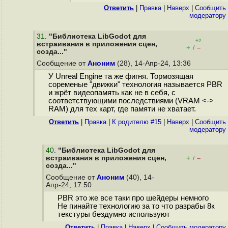
Ответить
|
Правка
|
Наверх
|
Cообщить
модератору
31
.
"Библиотека LibGodot для
+2
встраивания в приложения сцен,
+
–
/
созда..."
Сообщение от
Аноним
(28), 14-Апр-24, 13:36
У Unreal Engine та же фигня. Тормозящая
соременые "движки" технология называется PBR
и жрёт видеопамять как не в себя, с
соответствующими последствиями (VRAM <->
RAM) для тех карт, где памяти не хватает.
Ответить
|
Правка
|
К родителю #15
|
Наверх
|
Cообщить
модератору
40
.
"Библиотека LibGodot для
встраивания в приложения сцен,
+
–
/
созда..."
Сообщение от
Аноним
(40), 14-
Апр-24, 17:50
PBR это же все таки про шейдеры немного
Не пинайте технологию за то что разрабы 8к
текстуры бездумно используют
Ответить
|
Правка
|
Наверх
|
Cообщить модератору