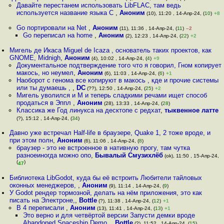
Давайте перестанем использовать LibFLAC, там ведь
используется название языка C
,
Аноним
(10), 11:20 , 14-Апр-24, (
10
)
+8
Go портировали на Net
,
Аноним
(11), 11:36 , 14-Апр-24, (
11
)
–2
Go переписал на home
,
Аноним
(2), 12:23 , 14-Апр-24, (
22
)
+2
Мигель де Икаса Miguel de Icaza , основатель таких проектов, как
GNOME, Midnigh
,
Аноним
(4), 10:02 , 14-Апр-24, (
4
)
+9
Документальное подтверждение того что я говорил, Гном копирует
макось, но неумел
,
Аноним
(6), 11:03 , 14-Апр-24, (
6
)
+1
Наоборот с генома все копируют в макось , кде и прочие системы
или ты думаешь ,
,
DC
(??), 12:50 , 14-Апр-24, (
25
)
+2
Мигель уволился и M и теперь сладкими речами ищет способ
продаться в Эппл
,
Аноним
(28), 13:33 , 14-Апр-24, (
28
)
Классика же Год линукса на десктопе с редхат
,
тыквенное латте
(?), 15:12 , 14-Апр-24, (
34
)
Давно уже встречал Half-life в браузере, Quake 1, 2 тоже вроде, и
при этом полн
,
Аноним
(6), 11:06 , 14-Апр-24, (
8
)
браузер - это не встроенное в нативную прогу, там чутка
разноеиногда можно опо
,
Бывалый Смузихлёб
(ok), 11:50 , 15-Апр-24,
(
)
47
Библиотека LibGodot, куда бы её встроить Любители тайловых
оконных менеджеров,
,
Аноним
(9), 11:14 , 14-Апр-24, (
9
)
У Godot рендер тормозной, делать на нём приложения, это как
писать на Электроне,
,
Bottle
(?), 11:38 , 14-Апр-24, (
12
)
+1
В 4 переписали
,
Аноним
(13), 11:41 , 14-Апр-24, (
13
)
+1
Это верно и для четвёртой версии Запусти демки вроде
Abandoned Spaceship Demo,
,
Bottle
(?), 11:52 , 14-Апр-24, (
15
)