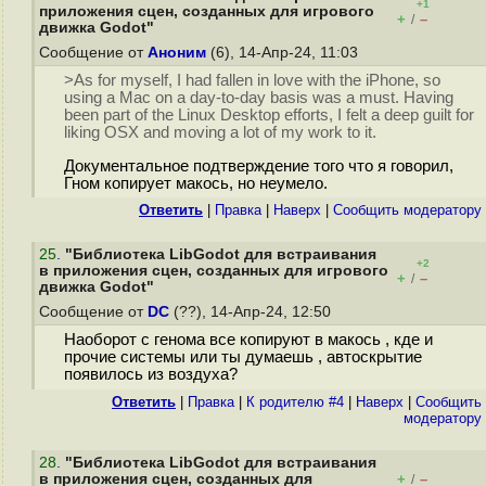
+1
приложения сцен, созданных для игрового
+
–
/
движка Godot"
Сообщение от
Аноним
(6), 14-Апр-24, 11:03
>As for myself, I had fallen in love with the iPhone, so
using a Mac on a day-to-day basis was a must. Having
been part of the Linux Desktop efforts, I felt a deep guilt for
liking OSX and moving a lot of my work to it.
Документальное подтверждение того что я говорил,
Гном копирует макось, но неумело.
Ответить
|
Правка
|
Наверх
|
Cообщить модератору
25
.
"Библиотека LibGodot для встраивания
+2
в приложения сцен, созданных для игрового
+
–
/
движка Godot"
Сообщение от
DC
(??), 14-Апр-24, 12:50
Наоборот с генома все копируют в макось , кде и
прочие системы или ты думаешь , автоскрытие
появилось из воздуха?
Ответить
|
Правка
|
К родителю #4
|
Наверх
|
Cообщить
модератору
28
.
"Библиотека LibGodot для встраивания
в приложения сцен, созданных для
+
–
/