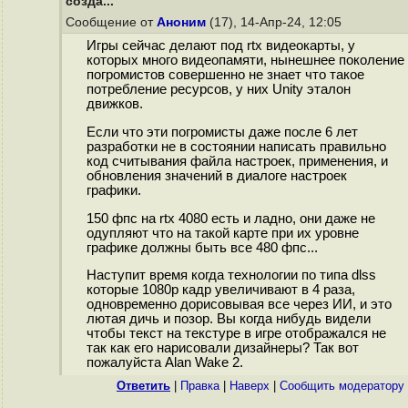
созда..."
Сообщение от
Аноним
(17), 14-Апр-24, 12:05
Игры сейчас делают под rtx видеокарты, у
которых много видеопамяти, нынешнее поколение
погромистов совершенно не знает что такое
потребление ресурсов, у них Unity эталон
движков.
Если что эти погромисты даже после 6 лет
разработки не в состоянии написать правильно
код считывания файла настроек, применения, и
обновления значений в диалоге настроек
графики.
150 фпс на rtx 4080 есть и ладно, они даже не
одупляют что на такой карте при их уровне
графике должны быть все 480 фпс...
Наступит время когда технологии по типа dlss
которые 1080p кадр увеличивают в 4 раза,
одновременно дорисовывая все через ИИ, и это
лютая дичь и позор. Вы когда нибудь видели
чтобы текст на текстуре в игре отображался не
так как его нарисовали дизайнеры? Так вот
пожалуйста Alan Wake 2.
Ответить
|
Правка
|
Наверх
|
Cообщить модератору