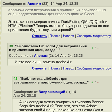
Сообщение от
Аноним
(23), 14-Апр-24, 12:38
>возможности встраивания в приложения произвольных
сцен, подготовленных для игрового движка Godot
Это такая новомодная замена Dart/Flutter, QML/QtQuick и
HTML/Electron? Теперь вместо браузерного движка во все
приложения будет тянуться игровой?
Ответить
|
Правка
|
Наверх
|
Cообщить модератору
38
.
"Библиотека LibGodot для встраивания
+
–
/
в приложения сцен, созда..."
Сообщение от
Аноним
(2), 14-Апр-24, 16:26
И это все лишь замена Adobe Air.
Ответить
|
Правка
|
Наверх
|
Cообщить модератору
42
.
"Библиотека LibGodot для
встраивания в приложения сцен, созда..."
+
–
/
Сообщение от
Вопрошающий
(-), 14-
Апр-24, 20:18
А как сегодня можно поиграть в трилогию Banner
Saga без Adobe Air? Если что, это сам Adobe
зaкoпaл свой Air еще несколько лет назад (как и