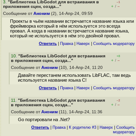
3
.
"Библиотека LibGodot для встраивания в
–1
+
–
приложения сцен, созда..."
/
Сообщение от
Аноним
(2), 14-Апр-24, 09:59
Проекты в чьём названии встречается название языка или
фреймворка который в нём используется это всегда
провал. А когда в названии встречается название языка,
который не используется в нём это двойной провал.
Ответить
|
Правка
|
Наверх
|
Cообщить модератору
10
.
"Библиотека LibGodot для встраивания
+8
+
–
в приложения сцен, созда..."
/
Сообщение от
Аноним
(10), 14-Апр-24, 11:20
Давайте перестанем использовать LibFLAC, там ведь
используется название языка C!
Ответить
|
Правка
|
Наверх
|
Cообщить модератору
11
.
"Библиотека LibGodot для встраивания
–2
+
–
в приложения сцен, созда..."
/
Сообщение от
Аноним
(11), 14-Апр-24, 11:36
Go портировали на .Net?
Ответить
|
Правка
|
К родителю #3
|
Наверх
|
Cообщить
модератору