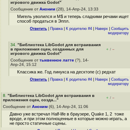
игрового движка Godot"
Сообщение от
Аноним
(28), 14-Апр-24, 13:33
Мигель уволился и M$ и теперь сладкими речами ищет
способ продаться в Эппл.
Ответить
|
Правка
|
К родителю #4
|
Наверх
|
Cообщить
модератору
34
.
"Библиотека LibGodot для встраивания
в приложения сцен, созданных для
+
–
/
игрового движка Godot"
Сообщение от
тыквенное латте
(?), 14-
Апр-24, 15:12
Классика же. Год линукса на десктопе (с) редхат
Ответить
|
Правка
|
К родителю #4
|
Наверх
|
Cообщить
модератору
8
.
"Библиотека LibGodot для встраивания в
+
–
/
приложения сцен, созда..."
Сообщение от
Аноним
(6), 14-Апр-24, 11:06
Давно уже встречал Half-life в браузере, Quake 1, 2 тоже
вроде, и при этом полноценные в которые можно играть, а
не просто статичные сцены.