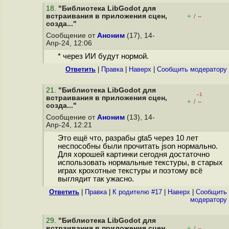
18
.
"Библиотека LibGodot для
встраивания в приложения сцен,
+
–
/
созда..."
Сообщение от
Аноним
(17), 14-
Апр-24, 12:06
* через ИИ будут нормой.
Ответить
|
Правка
|
Наверх
|
Cообщить модератору
21
.
"Библиотека LibGodot для
–1
встраивания в приложения сцен,
+
–
/
созда..."
Сообщение от
Аноним
(13), 14-
Апр-24, 12:21
Это ещё что, разрабы gta5 через 10 лет
неспособны были прочитать json нормально.
Для хорошей картинки сегодня достаточно
использовать нормальные текстуры, в старых
играх крохотные текстуры и поэтому всё
выглядит так ужасно.
Ответить
|
Правка
|
К родителю #17
|
Наверх
|
Cообщить
модератору
29
.
"Библиотека LibGodot для
встраивания в приложения сцен,
+
–
/