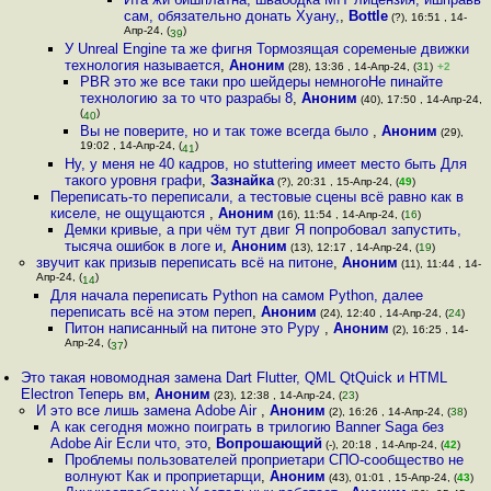
сам, обязательно донать Хуану,
,
Bottle
(?), 16:51 , 14-
Апр-24, (
)
39
У Unreal Engine та же фигня Тормозящая соременые движки
технология называется
,
Аноним
(28), 13:36 , 14-Апр-24, (
31
)
+2
PBR это же все таки про шейдеры немногоНе пинайте
технологию за то что разрабы 8
,
Аноним
(40), 17:50 , 14-Апр-24,
(
)
40
Вы не поверите, но и так тоже всегда было
,
Аноним
(29),
19:02 , 14-Апр-24, (
)
41
Ну, у меня не 40 кадров, но stuttering имеет место быть Для
такого уровня графи
,
Зазнайка
(?), 20:31 , 15-Апр-24, (
49
)
Переписать-то переписали, а тестовые сцены всё равно как в
киселе, не ощущаются
,
Аноним
(16), 11:54 , 14-Апр-24, (
16
)
Демки кривые, а при чём тут двиг Я попробовал запустить,
тысяча ошибок в логе и
,
Аноним
(13), 12:17 , 14-Апр-24, (
19
)
звучит как призыв переписать всё на питоне
,
Аноним
(11), 11:44 , 14-
Апр-24, (
)
14
Для начала переписать Python на самом Python, далее
переписать всё на этом переп
,
Аноним
(24), 12:40 , 14-Апр-24, (
24
)
Питон написанный на питоне это Pypy
,
Аноним
(2), 16:25 , 14-
Апр-24, (
)
37
Это такая новомодная замена Dart Flutter, QML QtQuick и HTML
Electron Теперь вм
,
Аноним
(23), 12:38 , 14-Апр-24, (
23
)
И это все лишь замена Adobe Air
,
Аноним
(2), 16:26 , 14-Апр-24, (
38
)
А как сегодня можно поиграть в трилогию Banner Saga без
Adobe Air Если что, это
,
Вопрошающий
(-), 20:18 , 14-Апр-24, (
42
)
Проблемы пользователей проприетари СПО-сообщество не
волнуют Как и проприетарщи
,
Аноним
(43), 01:01 , 15-Апр-24, (
43
)