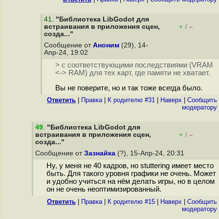
41
.
"Библиотека LibGodot для
встраивания в приложения сцен,
+
–
/
созда..."
Сообщение от
Аноним
(29), 14-
Апр-24, 19:02
> с соответствующими последствиями (VRAM
<-> RAM) для тех карт, где памяти не хватает.
Вы не поверите, но и так тоже всегда было.
Ответить
|
Правка
|
К родителю #31
|
Наверх
|
Cообщить
модератору
49
.
"Библиотека LibGodot для
встраивания в приложения сцен,
+
–
/
созда..."
Сообщение от
Зазнайка
(?), 15-Апр-24, 20:31
Ну, у меня не 40 кадров, но stuttering имеет место
быть. Для такого уровня графики не очень. Может
и удобно учиться на нём делать игры, но в целом
он не очень неоптимизированный.
Ответить
|
Правка
|
К родителю #15
|
Наверх
|
Cообщить
модератору