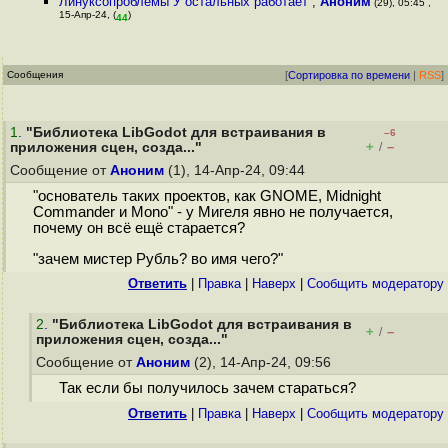
Линуксопроблемы У остальных работает
,
Аноним
(29), 05:45 ,
15-Апр-24, (
)
44
Сообщения
[
Сортировка по времени
|
RSS
]
1
.
"Библиотека LibGodot для встраивания в
–6
+
–
приложения сцен, созда..."
/
Сообщение от
Аноним
(1), 14-Апр-24, 09:44
"основатель таких проектов, как GNOME, Midnight
Commander и Mono" - у Мигеля явно не получается,
почему он всё ещё старается?
"зачем мистер Рубль? во имя чего?"
Ответить
|
Правка
|
Наверх
|
Cообщить модератору
2
.
"Библиотека LibGodot для встраивания в
+
–
/
приложения сцен, созда..."
Сообщение от
Аноним
(2), 14-Апр-24, 09:56
Так если бы получилось зачем стараться?
Ответить
|
Правка
|
Наверх
|
Cообщить модератору