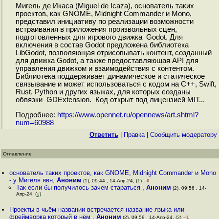
Мигель де Икаса (Miguel de Icaza), основатель таких
проектов, как GNOME, Midnight Commander и Mono,
представил инициативу по реализации возможности
встраивания в приложения произвольных сцен,
подготовленных для игрового движка Godot. Для
включения в состав Godot предложена библиотека
LibGodot, позволяющая отрисовывать контент, созданный
для движка Godot, а также предоставляющая API для
управления движком и взаимодействия с контентом.
Библиотека поддерживает динамическое и статическое
связывание и может использоваться с кодом на C++, Swift,
Rust, Python и других языках, для которых созданы
обвязки GDExtension. Код открыт под лицензией MIT...
Подробнее:
https://www.opennet.ru/opennews/art.shtml?
num=60988
Ответить
|
Правка
|
Cообщить модератору
Оглавление
основатель таких проектов, как GNOME, Midnight Commander и Mono
- у Мигеля явн
,
Аноним
(1), 09:44 , 14-Апр-24, (
1
)
–6
Так если бы получилось зачем стараться
,
Аноним
(2), 09:56 , 14-
Апр-24, (
)
2
Проекты в чьём названии встречается название языка или
фреймворка который в нём
,
Аноним
(2), 09:59 , 14-Апр-24, (
3
)
–1