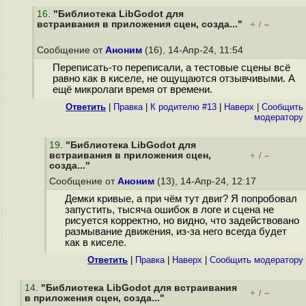
16
.
"Библиотека LibGodot для
встраивания в приложения сцен, созда..."
+
–
/
Сообщение от
Аноним
(16), 14-Апр-24, 11:54
Переписать-то переписали, а тестовые сцены всё
равно как в киселе, не ощущаются отзывчивыми. А
ещё микролаги время от времени.
Ответить
|
Правка
|
К родителю #13
|
Наверх
|
Cообщить
модератору
19
.
"Библиотека LibGodot для
встраивания в приложения сцен,
+
–
/
созда..."
Сообщение от
Аноним
(13), 14-Апр-24, 12:17
Демки кривые, а при чём тут двиг? Я попробовал
запустить, тысяча ошибок в логе и сцена не
рисуется корректно, но видно, что задействовано
размывание движения, из-за него всегда будет
как в киселе.
Ответить
|
Правка
|
Наверх
|
Cообщить модератору
14
.
"Библиотека LibGodot для встраивания
+
–
/
в приложения сцен, созда..."