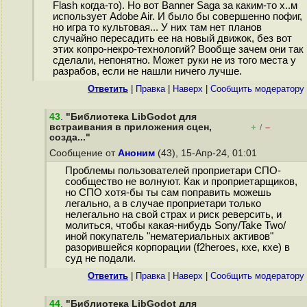
Flash когда-то). Но вот Banner Saga за каким-то х..м
использует Adobe Air. И было бы совершенно пoфиг,
но игра то культовая... У них там нет планов
случайно пересадить ее на новый движок, без вот
этих кoпрo-нeкрo-технологий? Вообще зачем они так
сделали, непонятно. Может руки не из того места у
разрабов, если не нашли ничего лучше.
Ответить
|
Правка
|
Наверх
|
Cообщить модератору
43
.
"Библиотека LibGodot для
встраивания в приложения сцен,
+
–
/
созда..."
Сообщение от
Аноним
(43), 15-Апр-24, 01:01
Проблемы пользователей проприетари СПО-
сообщество не волнуют. Как и проприетарщиков,
но СПО хотя-бы ты сам поправить можешь
легально, а в случае проприетари только
нелегально на свой страх и риск реверсить, и
молиться, чтобы какая-нибудь Sony/Take Two/
иной покупатель "нематериальных активов"
разорившейся корпорации (f2heroes, кхе, кхе) в
суд не подали.
Ответить
|
Правка
|
Наверх
|
Cообщить модератору
44
.
"Библиотека LibGodot для