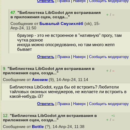
Ответить
|
Правка
|
Наверх
|
Cообщить модератору
47
.
"Библиотека LibGodot для встраивания
+
–
/
в приложения сцен, созда..."
Сообщение от
Бывалый Смузихлёб
(ok), 15-
Апр-24, 11:50
браузер - это не встроенное в "нативную" прогу, там
чутка разное
иногда можно опосредованно, но там много жепп
бывает
Ответить
|
Правка
|
Наверх
|
Cообщить модератору
9
.
"Библиотека LibGodot для встраивания в
+
–
/
приложения сцен, созда..."
Сообщение от
Аноним
(9), 14-Апр-24, 11:14
Библиотека LibGodot, куда бы её встроить? Любители
тайловых оконных менеджеров, не желаете ли встроить в
какой-нибудь i3?
Ответить
|
Правка
|
Наверх
|
Cообщить модератору
12
.
"Библиотека LibGodot для встраивания в
+1
+
–
приложения сцен, созда..."
/
Сообщение от
Bottle
(?), 14-Апр-24, 11:38