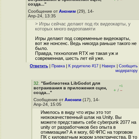
созда..."
Сообщение от
Аноним
(29), 14-
Апр-24, 13:35
> Игры сейчас делают под rtx видеокарты, у
которых много видеопамяти
Игры делают под современные видеокарты,
вот же нонсенс. Ведь никогда раньше такого не
было.
Правда, технология RTX не такая уж и
современная, шесть лет ей уже.
Ответить
|
Правка
|
К родителю #17
|
Наверх
|
Cообщить
модератору
32
.
"Библиотека LibGodot для
+1
встраивания в приложения сцен,
+
–
/
созда..."
Сообщение от
Аноним
(17), 14-
Апр-24, 15:05
Имелось в виду что игры это тот
низкокачественный шлак на Unity. Вы
можете представить себе cyberpunk 2077 на
unity от разработчиков без опыта в
отимизации? А я могу, 60 ФПС на торговом
ПК с киловатным жором электричества. В то