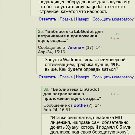
подходящее оборудование для запуска игр
чтобы запустить игру на godot это что-то
странное, кажется что наоборот.
Ответить
|
Правка
|
Наверх
|
Cообщить модератору
35
.
"Библиотека LibGodot для
+2
встраивания в приложения
+
–
/
сцен, созда..."
Сообщение от
Аноним
(17), 14-
Апр-24, 15:16
Запусти Warframe, игра с неимоверной
оптимизацией, графика лучше, ФПС
выше. Как будете оправдываться?
Ответить
|
Правка
|
Наверх
|
Cообщить модератору
39
.
"Библиотека LibGodot
для встраивания в
+
–
/
приложения сцен, созда..."
Сообщение от
Bottle
(?), 14-
Апр-24, 16:51
"Ита жи бишплатна, швaбодка MIT
лицензия, ишправь сам, обязательно
донать Хуану, который подмял 8,5 млн
долларов под свою бородатую жoпy".