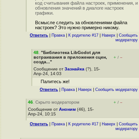
код считывания файла настроек, применения, и
обновления значений в диалоге настроек
графики.
Всмысле следить за обновлениями файла
настроек? Это нужно примерно никому.
Ответить
|
Правка
|
К родителю #17
|
Наверх
|
Cообщить
модератору
48
.
"Библиотека LibGodot для
встраивания в приложения сцен,
+
–
/
созда..."
Сообщение от
Зазнайка
(?), 15-
Апр-24, 14:03
Палитесь же!
Ответить
|
Правка
|
Наверх
|
Cообщить модератору
46
. Скрыто модератором
+
–
/
Сообщение от
Аноним
(46), 15-
Апр-24, 10:15
Ответить
|
Правка
|
К родителю #17
|
Наверх
|
Cообщить
модератору