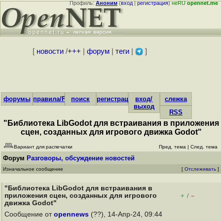
Профиль:
Аноним
(
вход
|
регистрация
)
неRU
opennet.me
[
новости
/
+++
|
форум
|
теги
|
]
форумы
правила/FAQ
поиск
регистрация
вход/
слежка
выход
RSS
"Библиотека LibGodot для встраивания в приложения
сцен, созданных для игрового движка Godot"
Вариант для распечатки
Пред. тема
|
След. тема
Форум
Разговоры, обсуждение новостей
Изначальное сообщение
[
Отслеживать
]
"Библиотека LibGodot для встраивания в
приложения сцен, созданных для игрового
+
–
/
движка Godot"
Сообщение от
opennews
(??), 14-Апр-24, 09:44