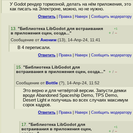
У Godot рендер тормозной, делать на нём приложения, это
как писать на Электроне, можно, но не нужно.
Ответить
|
Правка
|
Наверх
|
Cообщить модератору
13
.
"Библиотека LibGodot для встраивания
+1
+
–
в приложения сцен, созда..."
/
Сообщение от
Аноним
(13), 14-Апр-24, 11:41
В 4 переписали.
Ответить
|
Правка
|
Наверх
|
Cообщить модератору
15
.
"Библиотека LibGodot для
встраивания в приложения сцен, созда..."
+
–
/
Сообщение от
Bottle
(?), 14-Апр-24, 11:52
Это верно и для четвёртой версии. Запусти демки
вроде Abandoned Spaceship Demo, TPS Demo,
Desert Light и получишь во всех случаях максимум
сорок кадров.
Ответить
|
Правка
|
Наверх
|
Cообщить модератору
17
.
"Библиотека LibGodot для
+1
встраивания в приложения сцен,
+
–
/