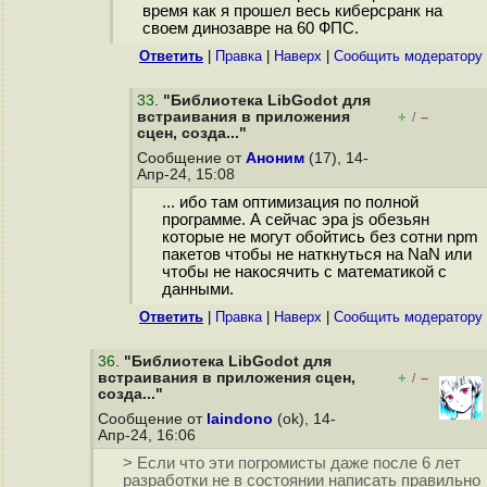
время как я прошел весь киберсранк на
своем динозавре на 60 ФПС.
Ответить
|
Правка
|
Наверх
|
Cообщить модератору
33
.
"Библиотека LibGodot для
встраивания в приложения
+
–
/
сцен, созда..."
Сообщение от
Аноним
(17), 14-
Апр-24, 15:08
... ибо там оптимизация по полной
программе. А сейчас эра js обезьян
которые не могут обойтись без сотни npm
пакетов чтобы не наткнуться на NaN или
чтобы не накосячить с математикой с
данными.
Ответить
|
Правка
|
Наверх
|
Cообщить модератору
36
.
"Библиотека LibGodot для
встраивания в приложения сцен,
+
–
/
созда..."
Сообщение от
laindono
(ok), 14-
Апр-24, 16:06
> Если что эти погромисты даже после 6 лет
разработки не в состоянии написать правильно