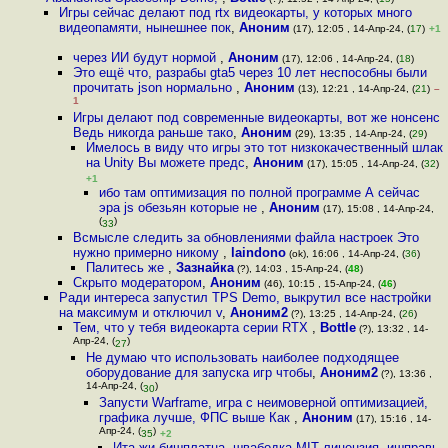
Игры сейчас делают под rtx видеокарты, у которых много
видеопамяти, нынешнее пок
,
Аноним
(17), 12:05 , 14-Апр-24, (
17
)
+1
через ИИ будут нормой
,
Аноним
(17), 12:06 , 14-Апр-24, (
18
)
Это ещё что, разрабы gta5 через 10 лет неспособны были
прочитать json нормально
,
Аноним
(13), 12:21 , 14-Апр-24, (
21
)
–
1
Игры делают под современные видеокарты, вот же нонсенс
Ведь никогда раньше тако
,
Аноним
(29), 13:35 , 14-Апр-24, (
29
)
Имелось в виду что игры это тот низкокачественный шлак
на Unity Вы можете предс
,
Аноним
(17), 15:05 , 14-Апр-24, (
32
)
+1
ибо там оптимизация по полной программе А сейчас
эра js обезьян которые не
,
Аноним
(17), 15:08 , 14-Апр-24,
(
)
33
Всмысле следить за обновлениями файла настроек Это
нужно примерно никому
,
laindono
(ok), 16:06 , 14-Апр-24, (
36
)
Палитесь же
,
Зазнайка
(?), 14:03 , 15-Апр-24, (
48
)
Скрыто модератором
,
Аноним
(46), 10:15 , 15-Апр-24, (
46
)
Ради интереса запустил TPS Demo, выкрутил все настройки
на максимум и отключил v
,
Аноним2
(?), 13:25 , 14-Апр-24, (
26
)
Тем, что у тебя видеокарта серии RTX
,
Bottle
(?), 13:32 , 14-
Апр-24, (
)
27
Не думаю что использовать наиболее подходящее
оборудование для запуска игр чтобы
,
Аноним2
(?), 13:36 ,
14-Апр-24, (
)
30
Запусти Warframe, игра с неимоверной оптимизацией,
графика лучше, ФПС выше Как
,
Аноним
(17), 15:16 , 14-
Апр-24, (
)
35
+2
Ита жи бишплатна, швaбодка MIT лицензия, ишправь