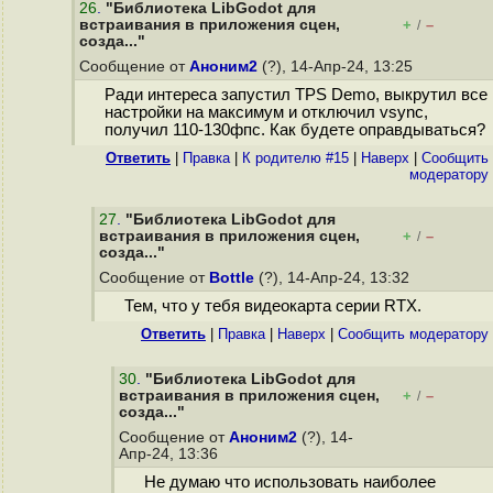
26
.
"Библиотека LibGodot для
встраивания в приложения сцен,
+
–
/
созда..."
Сообщение от
Аноним2
(?), 14-Апр-24, 13:25
Ради интереса запустил TPS Demo, выкрутил все
настройки на максимум и отключил vsync,
получил 110-130фпс. Как будете оправдываться?
Ответить
|
Правка
|
К родителю #15
|
Наверх
|
Cообщить
модератору
27
.
"Библиотека LibGodot для
встраивания в приложения сцен,
+
–
/
созда..."
Сообщение от
Bottle
(?), 14-Апр-24, 13:32
Тем, что у тебя видеокарта серии RTX.
Ответить
|
Правка
|
Наверх
|
Cообщить модератору
30
.
"Библиотека LibGodot для
встраивания в приложения сцен,
+
–
/
созда..."
Сообщение от
Аноним2
(?), 14-
Апр-24, 13:36
Не думаю что использовать наиболее