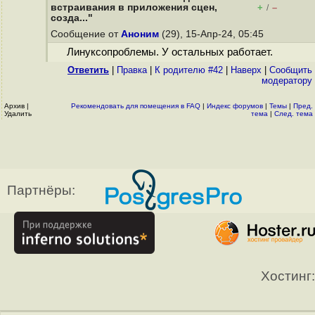
встраивания в приложения сцен,
+
–
/
созда..."
Сообщение от
Аноним
(29), 15-Апр-24, 05:45
Линуксопроблемы. У остальных работает.
Ответить
|
Правка
|
К родителю #42
|
Наверх
|
Cообщить
модератору
Архив
|
Рекомендовать для помещения в FAQ
|
Индекс форумов
|
Темы
|
Пред.
Удалить
тема
|
След. тема
Партнёры:
Хостинг: