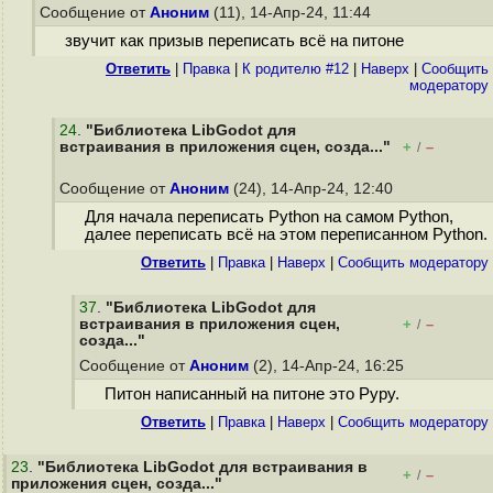
Сообщение от
Аноним
(11), 14-Апр-24, 11:44
звучит как призыв переписать всё на питоне
Ответить
|
Правка
|
К родителю #12
|
Наверх
|
Cообщить
модератору
24
.
"Библиотека LibGodot для
встраивания в приложения сцен, созда..."
+
–
/
Сообщение от
Аноним
(24), 14-Апр-24, 12:40
Для начала переписать Python на самом Python,
далее переписать всё на этом переписанном Python.
Ответить
|
Правка
|
Наверх
|
Cообщить модератору
37
.
"Библиотека LibGodot для
встраивания в приложения сцен,
+
–
/
созда..."
Сообщение от
Аноним
(2), 14-Апр-24, 16:25
Питон написанный на питоне это Pypy.
Ответить
|
Правка
|
Наверх
|
Cообщить модератору
23
.
"Библиотека LibGodot для встраивания в
+
–
/
приложения сцен, созда..."