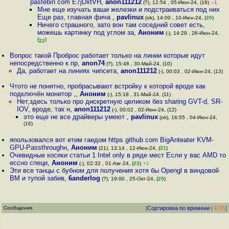
pastebin com E7jDxtVH
,
anon111212
(?), 12:54 , 05-Июн-24, (18)
–1
Мне еще изучать ваши железки и подстраиваться под них
Еще раз, главная фича
,
pavlinux
(ok), 14:00 , 10-Июн-24, (
20
)
Ничего страшного, зато вон там соседний совет есть,
можешь картинку под углом за
,
Аноним
(-), 14:29 , 26-Июн-24,
(
)
22
Вопрос такой Проброс работает только на линии которые идут
непосредственно к пр
,
anon74
(?), 15:48 , 30-Май-24, (10)
Да, работает на линиях чипсета
,
anon111212
(-), 00:03 , 02-Июн-24, (13)
Чтото не понятно, пробрасывают встройку к которой вроде как
подключён монитор ,
,
Аноним
(-), 15:18 , 31-Май-24, (11)
Нет,здесь только про дискретную целиком без sharing GVT-d, SR-
IOV, вроде, так н
,
anon111212
(-), 00:02 , 02-Июн-24, (12)
это еще не все драйверы умеют
,
pavlinux
(ok), 16:55 , 04-Июн-24,
(16)
япользовался вот етим гаедом https github com BigAnteater KVM-
GPU-Passthroughн
,
Аноним
(21), 13:14 , 12-Июн-24, (
21
)
Очевидные косяки статьи 1 Intel only в ряде мест Если у вас AMD то
ессно специ
,
Аноним
(-), 02:32 , 01-Авг-24, (
23
)
+1
Эти все танцы с бубном для получения хотя бы Opengl в виндовой
ВМ и тупой забив
,
6anderlog
(?), 19:00 , 25-Окт-24, (
25
)
Сообщения
[
Сортировка по времени
|
RSS
]