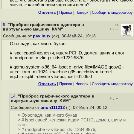
всё, что работало раньше перестанет работать? А с какого
числа, с какой версии ядра или qemu?
Ответить
|
Правка
|
Наверх
|
Cообщить модератору
9.
"Проброс графического адаптера в
+1
+
–
виртуальную машину KVM"
/
Сообщение от
pavlinux
(ok), 30-Май-24, 10:18
Oxocпадя, как много букав
# lspci своей железки, ищем PCI ID, домен, шину и слот
# modprobe -v vfio-pci ids=1234:9876;
# qemu-system-x86_64 -boot c -drive file=IMAGE.qcow2 -
accel kvm -m 1024 -machine q35,accel=kvm,kernel-
irqchip=split -device vfio-pci,host=01:06.0
Ответить
|
Правка
|
Наверх
|
Cообщить модератору
14.
"Проброс графического адаптера в
+
–
/
виртуальную машину KVM"
Сообщение от
anon111212
(-), 02-Июн-24, 00:12
> Oxocпадя, как много букав
> # lspci своей железки, ищем PCI ID, домен, шину и
слот
> # modprobe -v vfio-pci ids=1234:9876;