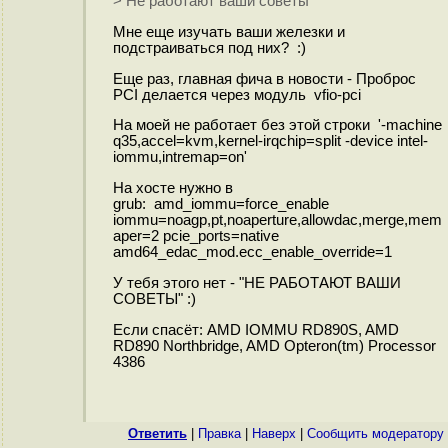
> Не работают ваши советы
Мне еще изучать ваши железки и
подстраиваться под них? :)
Еще раз, главная фича в новости - Проброс
PCI делается через модуль vfio-pci
На моей не работает без этой строки '-machine
q35,accel=kvm,kernel-irqchip=split -device intel-
iommu,intremap=on'
На хосте нужно в
grub: amd_iommu=force_enable
iommu=noagp,pt,noaperture,allowdac,merge,mem
aper=2 pcie_ports=native
amd64_edac_mod.ecc_enable_override=1
У тебя этого нет - "НЕ РАБОТАЮТ ВАШИ
СОВЕТЫ" :)
Если спасëт: AMD IOMMU RD890S, AMD
RD890 Northbridge, AMD Opteron(tm) Processor
4386
Ответить
|
Правка
|
Наверх
|
Cообщить модератору