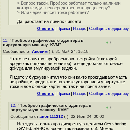
> Вопрос такой. Проброс работает только на линии
которые идут непосредственно к процессору?
> Или через чипсет тоже работает?
Да, работает на линиях чипсета
Ответить
|
Правка
|
Наверх
|
Cообщить модератору
11.
"Проброс графического адаптера в
+
–
/
виртуальную машину KVM"
Сообщение от
Аноним
(-), 31-Май-24, 15:18
Чтото не понятно, пробрасывают встройку (к которой
вроде как подключён монитор), и еще добавляют device
qxl-vga для эмулируемой видяхи.
Я гдето у буржуев читал что они както прокидывают часть
встройки, и вроде как и на хосте ускорение и у виртуалке
тоже и всё с одной карты, но так и не понял зачем.
Ответить
|
Правка
|
Наверх
|
Cообщить модератору
12.
"Проброс графического адаптера в
+
–
/
виртуальную машину KVM"
Сообщение от
anon111212
(-), 02-Июн-24, 00:02
Нет,здесь только про дискретную целиком без sharing
(GVT-d, SR-IOV, вроде, так называется). Можно