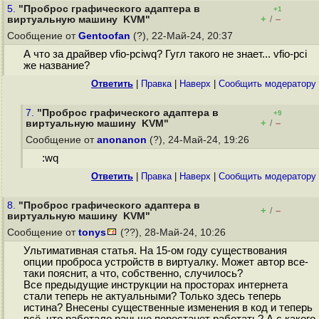
5.
"Проброс графического адаптера в
+1
+
–
виртуальную машину KVM"
/
Сообщение от
Gentoofan
(?), 22-Май-24, 20:37
А что за драйвер vfio-pciwq? Гугл такого не знает... vfio-pci
же название?
Ответить
|
Правка
|
Наверх
|
Cообщить модератору
7.
"Проброс графического адаптера в
+9
+
–
виртуальную машину KVM"
/
Сообщение от
anonanon
(?), 24-Май-24, 19:26
:wq
Ответить
|
Правка
|
Наверх
|
Cообщить модератору
8.
"Проброс графического адаптера в
+
–
/
виртуальную машину KVM"
Сообщение от
tonys
(??), 28-Май-24, 10:26
Ультимативная статья. На 15-ом году существования
опции проброса устройств в виртуалку. Может автор все-
таки пояснит, а что, собственно, случилось?
Все предыдущие инструкции на просторах интернета
стали теперь не актуальными? Только здесь теперь
истина? Внесены существенные изменения в код и теперь