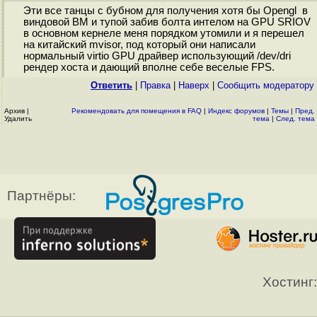
Эти все танцы с бубном для получения хотя бы Opengl в
виндовой ВМ и тупой забив болта интелом на GPU SRIOV
в основном кернеле меня порядком утомили и я перешел
на китайский mvisor, под который они написали
нормальный virtio GPU драйвер использующий /dev/dri
рендер хоста и дающий вполне себе веселые FPS.
Ответить
|
Правка
|
Наверх
|
Cообщить модератору
Архив
|
Рекомендовать для помещения в FAQ
|
Индекс форумов
|
Темы
|
Пред.
Удалить
тема
|
След. тема
Партнёры:
Хостинг: