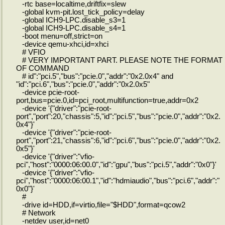
-rtc base=localtime,driftfix=slew
-global kvm-pit.lost_tick_policy=delay
-global ICH9-LPC.disable_s3=1
-global ICH9-LPC.disable_s4=1
-boot menu=off,strict=on
-device qemu-xhci,id=xhci
# VFIO
# VERY IMPORTANT PART. PLEASE NOTE THE FORMAT
OF COMMAND
# id":"pci.5","bus":"pcie.0","addr":"0x2.0x4" and
"id":"pci.6","bus":"pcie.0","addr":"0x2.0x5"
-device pcie-root-
port,bus=pcie.0,id=pci_root,multifunction=true,addr=0x2
-device '{"driver":"pcie-root-
port","port":20,"chassis":5,"id":"pci.5","bus":"pcie.0","addr":"0x2.
0x4"}'
-device '{"driver":"pcie-root-
port","port":21,"chassis":6,"id":"pci.6","bus":"pcie.0","addr":"0x2.
0x5"}'
-device '{"driver":"vfio-
pci","host":"0000:06:00.0","id":"gpu","bus":"pci.5","addr":"0x0"}'
-device '{"driver":"vfio-
pci","host":"0000:06:00.1","id":"hdmiaudio","bus":"pci.6","addr":"
0x0"}'
#
-drive id=HDD,if=virtio,file="$HDD",format=qcow2
# Network
-netdev user,id=net0