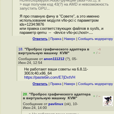
HDMI/Displayport Audio функции (addr=00.1), а
> еще получим код 43(?) на AMD и невозможность
запустить GPU...
Я про главную фичу в "Совете", а это именно
использование модуля vfio-pci c параметром
ids=1234:9876
или правка соответствующих файлов в sysfs, и
параметр qemu -- -device vfio-pci,host=....
Ответить
|
Правка
|
Наверх
|
Cообщить модератору
18.
"Проброс графического адаптера в
–1
+
–
виртуальную машину KVM"
/
Сообщение от
anon111212
(?), 05-
Июн-24, 12:54
Не работают ваши советы на 6.8.11-
300.fc40.x86_64
https://pastebin.com/E7jDxtVH
Ответить
|
Правка
|
Наверх
|
Cообщить модератору
20
.
"Проброс графического адаптера
+
–
/
в виртуальную машину KVM"
Сообщение от
pavlinux
(ok), 10-
Июн-24, 14:00