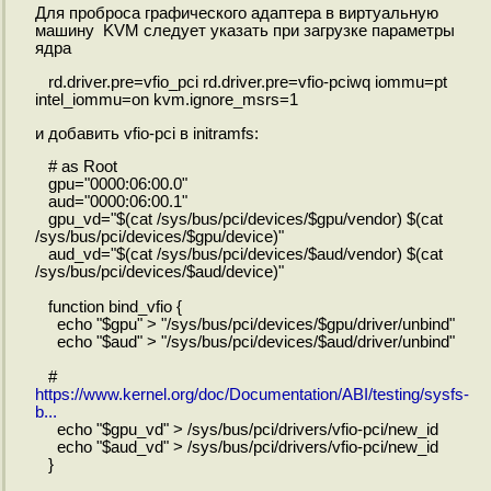
Для проброса графического адаптера в виртуальную
машину KVM следует указать при загрузке параметры
ядра
rd.driver.pre=vfio_pci rd.driver.pre=vfio-pciwq iommu=pt
intel_iommu=on kvm.ignore_msrs=1
и добавить vfio-pci в initramfs:
# as Root
gpu="0000:06:00.0"
aud="0000:06:00.1"
gpu_vd="$(cat /sys/bus/pci/devices/$gpu/vendor) $(cat
/sys/bus/pci/devices/$gpu/device)"
aud_vd="$(cat /sys/bus/pci/devices/$aud/vendor) $(cat
/sys/bus/pci/devices/$aud/device)"
function bind_vfio {
echo "$gpu" > "/sys/bus/pci/devices/$gpu/driver/unbind"
echo "$aud" > "/sys/bus/pci/devices/$aud/driver/unbind"
#
https://www.kernel.org/doc/Documentation/ABI/testing/sysfs-
b...
echo "$gpu_vd" > /sys/bus/pci/drivers/vfio-pci/new_id
echo "$aud_vd" > /sys/bus/pci/drivers/vfio-pci/new_id
}