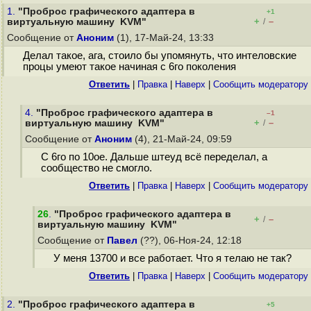
1.
"Проброс графического адаптера в
+1
+
–
виртуальную машину KVM"
/
Сообщение от
Аноним
(1), 17-Май-24, 13:33
Делал такое, ага, стоило бы упомянуть, что интеловские
процы умеют такое начиная с 6го поколения
Ответить
|
Правка
|
Наверх
|
Cообщить модератору
4.
"Проброс графического адаптера в
–1
+
–
виртуальную машину KVM"
/
Сообщение от
Аноним
(4), 21-Май-24, 09:59
С 6го по 10ое. Дальше штеуд всё переделал, а
сообщество не смогло.
Ответить
|
Правка
|
Наверх
|
Cообщить модератору
26
.
"Проброс графического адаптера в
+
–
/
виртуальную машину KVM"
Сообщение от
Павел
(??), 06-Ноя-24, 12:18
У меня 13700 и все работает. Что я телаю не так?
Ответить
|
Правка
|
Наверх
|
Cообщить модератору
2.
"Проброс графического адаптера в
+5