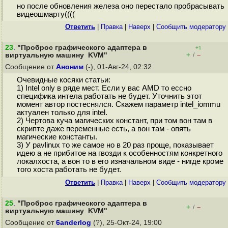
но после обновления железа оно перестало пробрасывать
видеошмарту((((
Ответить
|
Правка
|
Наверх
|
Cообщить модератору
23
.
"Проброс графического адаптера в
+1
+
–
виртуальную машину KVM"
/
Сообщение от
Аноним
(-), 01-Авг-24, 02:32
Очевидные косяки статьи:
1) Intel only в ряде мест. Если у вас AMD то ессно
специфика интела работать не будет. Уточнить этот
момент автор постеснялся. Скажем параметр intel_iommu
актуален только для intel.
2) Чертова куча магических констант, при том вон там в
скрипте даже переменные есть, а вон там - опять
магические константы.
3) У pavlinux то же самое но в 20 раз проще, показывает
идею а не прибитое на гвозди к особенностям конкретного
локалхоста, а вон то в его изначальном виде - нигде кроме
того хоста работать не будет.
Ответить
|
Правка
|
Наверх
|
Cообщить модератору
25
.
"Проброс графического адаптера в
+
–
/
виртуальную машину KVM"
Сообщение от
6anderlog
(?), 25-Окт-24, 19:00