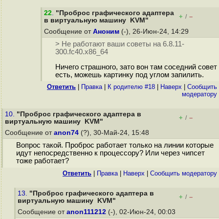
22
.
"Проброс графического адаптера
+
–
/
в виртуальную машину KVM"
Сообщение от
Аноним
(-), 26-Июн-24, 14:29
> Не работают ваши советы на 6.8.11-
300.fc40.x86_64
Ничего страшного, зато вон там соседний совет
есть, можешь картинку под углом запилить.
Ответить
|
Правка
|
К родителю #18
|
Наверх
|
Cообщить
модератору
10.
"Проброс графического адаптера в
+
–
/
виртуальную машину KVM"
Сообщение от
anon74
(?), 30-Май-24, 15:48
Вопрос такой. Проброс работает только на линии которые
идут непосредственно к процессору? Или через чипсет
тоже работает?
Ответить
|
Правка
|
Наверх
|
Cообщить модератору
13.
"Проброс графического адаптера в
+
–
/
виртуальную машину KVM"
Сообщение от
anon111212
(-), 02-Июн-24, 00:03