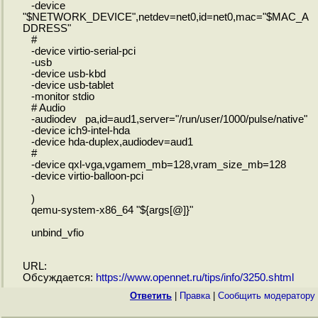
-device
"$NETWORK_DEVICE",netdev=net0,id=net0,mac="$MAC_A
DDRESS"
#
-device virtio-serial-pci
-usb
-device usb-kbd
-device usb-tablet
-monitor stdio
# Audio
-audiodev pa,id=aud1,server="/run/user/1000/pulse/native"
-device ich9-intel-hda
-device hda-duplex,audiodev=aud1
#
-device qxl-vga,vgamem_mb=128,vram_size_mb=128
-device virtio-balloon-pci
)
qemu-system-x86_64 "${args[@]}"
unbind_vfio
URL:
Обсуждается:
https://www.opennet.ru/tips/info/3250.shtml
Ответить
|
Правка
|
Cообщить модератору