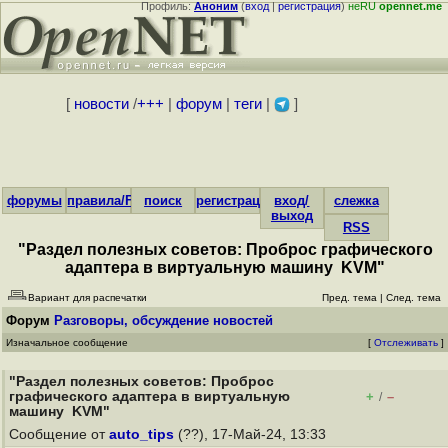
Профиль:
Аноним
(
вход
|
регистрация
)
неRU
opennet.me
[
новости
/
+++
|
форум
|
теги
|
]
форумы
правила/FAQ
поиск
регистрация
вход/
слежка
выход
RSS
"Раздел полезных советов: Проброс графического
адаптера в виртуальную машину KVM"
Вариант для распечатки
Пред. тема
|
След. тема
Форум
Разговоры, обсуждение новостей
Изначальное сообщение
[
Отслеживать
]
"Раздел полезных советов: Проброс
графического адаптера в виртуальную
+
–
/
машину KVM"
Сообщение от
auto_tips
(??), 17-Май-24, 13:33