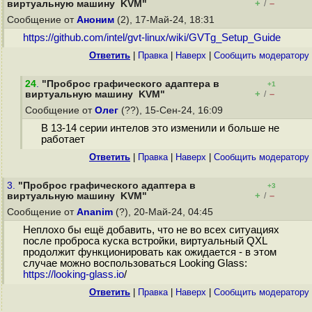
+
–
виртуальную машину KVM"
/
Сообщение от
Аноним
(2), 17-Май-24, 18:31
https://github.com/intel/gvt-linux/wiki/GVTg_Setup_Guide
Ответить
|
Правка
|
Наверх
|
Cообщить модератору
24
.
"Проброс графического адаптера в
+1
+
–
виртуальную машину KVM"
/
Сообщение от
Олег
(??), 15-Сен-24, 16:09
В 13-14 серии интелов это изменили и больше не
работает
Ответить
|
Правка
|
Наверх
|
Cообщить модератору
3.
"Проброс графического адаптера в
+3
+
–
виртуальную машину KVM"
/
Сообщение от
Ananim
(?), 20-Май-24, 04:45
Неплохо бы ещё добавить, что не во всех ситуациях
после проброса куска встройки, виртуальный QXL
продолжит функционировать как ожидается - в этом
случае можно воспользоваться Looking Glass:
https://looking-glass.io
/
Ответить
|
Правка
|
Наверх
|
Cообщить модератору