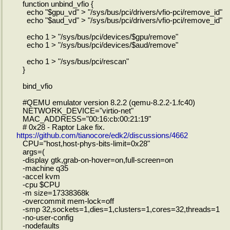
function unbind_vfio {
echo "$gpu_vd" > "/sys/bus/pci/drivers/vfio-pci/remove_id"
echo "$aud_vd" > "/sys/bus/pci/drivers/vfio-pci/remove_id"
echo 1 > "/sys/bus/pci/devices/$gpu/remove"
echo 1 > "/sys/bus/pci/devices/$aud/remove"
echo 1 > "/sys/bus/pci/rescan"
}
bind_vfio
#QEMU emulator version 8.2.2 (qemu-8.2.2-1.fc40)
NETWORK_DEVICE="virtio-net"
MAC_ADDRESS="00:16:cb:00:21:19"
# 0x28 - Raptor Lake fix.
https://github.com/tianocore/edk2/discussions/4662
CPU="host,host-phys-bits-limit=0x28"
args=(
-display gtk,grab-on-hover=on,full-screen=on
-machine q35
-accel kvm
-cpu $CPU
-m size=17338368k
-overcommit mem-lock=off
-smp 32,sockets=1,dies=1,clusters=1,cores=32,threads=1
-no-user-config
-nodefaults