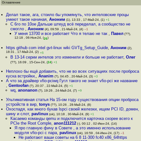
Оглавление
Делал такое, ага, стоило бы упомянуть, что интеловские процы
умеют такое начиная
,
Аноним
(1), 13:33 , 17-Май-24, (1)
+1
С 6го по 10ое Дальше штеуд всё переделал, а сообщество не
смогло
,
Аноним
(4), 09:59 , 21-Май-24, (4)
–1
У меня 13700 и все работает Что я телаю не так
,
Павел
(??),
12:18 , 06-Ноя-24, (
)
26
https github com intel gvt-linux wiki GVTg_Setup_Guide
,
Аноним
(2),
18:31 , 17-Май-24, (2)
+5
В 13-14 серии интелов это изменили и больше не работает
,
Олег
(??), 16:09 , 15-Сен-24, (
24
)
+1
Неплохо бы ещё добавить, что не во всех ситуациях после проброса
куска встройки,
,
Ananim
(?), 04:45 , 20-Май-24, (3)
+3
А что за драйвер vfio-pciwq Гугл такого не знает vfio-pci же название
,
Gentoofan
(?), 20:37 , 22-Май-24, (5)
+1
wq
,
anonanon
(?), 19:26 , 24-Май-24, (7)
+9
Ультимативная статья На 15-ом году существования опции проброса
устройств в вир
,
tonys
(??), 10:26 , 28-Май-24, (8)
Oxocпадя, как много букав lspci своей железки, ищем PCI ID, домен,
шину и слот
,
pavlinux
(ok), 10:18 , 30-Май-24, (9)
+1
Касаемо команды qemu и подключится карточка скорее всего к
PCIe the Root Comple
,
anon111212
(-), 00:12 , 02-Июн-24, (14)
Я про главную фичу в Совете , а это именно использование
модуля vfio-pci c пара
,
pavlinux
(ok), 16:59 , 04-Июн-24, (17)
–1
Не работают ваши советы на 6 8 11-300 fc40 x86_64https