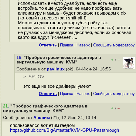
использовать вместо дуалбута, если есть еще
встройка, то еще удобнее: не надо пробрасывать
клавиатуру и мышь - будет захвачен выводом с qlx
(который на весь экран shift-alf-f)
Можно и единственную карту/встройку так
прокидывать в гостя целиком (не тестировал), хотя я
не ручаюсь за менеджеры дисплея, если их основная
карточка вдруг "исчезнет"....
Ответить
|
Правка
|
Наверх
|
Cообщить модератору
16.
"Проброс графического адаптера в
+
–
/
виртуальную машину KVM"
Сообщение от
pavlinux
(ok), 04-Июн-24, 16:55
> SR-IOV
это еще не все драйверы умеют
Ответить
|
Правка
|
Наверх
|
Cообщить модератору
21
.
"Проброс графического адаптера в
+
–
/
виртуальную машину KVM"
Сообщение от
Аноним
(21), 12-Июн-24, 13:14
япользовался вот етим гаедом
https://github.com/BigAnteater/KVM-GPU-Passthrough