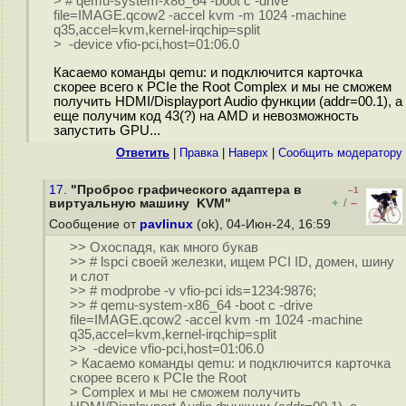
> # qemu-system-x86_64 -boot c -drive
file=IMAGE.qcow2 -accel kvm -m 1024 -machine
q35,accel=kvm,kernel-irqchip=split
> -device vfio-pci,host=01:06.0
Касаемо команды qemu: и подключится карточка
скорее всего к PCIe the Root Complex и мы не сможем
получить HDMI/Displayport Audio функции (addr=00.1), а
еще получим код 43(?) на AMD и невозможность
запустить GPU...
Ответить
|
Правка
|
Наверх
|
Cообщить модератору
17.
"Проброс графического адаптера в
–1
+
–
виртуальную машину KVM"
/
Сообщение от
pavlinux
(ok), 04-Июн-24, 16:59
>> Oxocпадя, как много букав
>> # lspci своей железки, ищем PCI ID, домен, шину
и слот
>> # modprobe -v vfio-pci ids=1234:9876;
>> # qemu-system-x86_64 -boot c -drive
file=IMAGE.qcow2 -accel kvm -m 1024 -machine
q35,accel=kvm,kernel-irqchip=split
>> -device vfio-pci,host=01:06.0
> Касаемо команды qemu: и подключится карточка
скорее всего к PCIe the Root
> Complex и мы не сможем получить