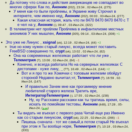
Да потому что слова и действия американцев не совпадают во
многих сферах Как по
,
Аноним
(202), 23:34 , 02-Июл-24, (275)
У меня как-то были проблемы, в Украине живу Строчил в
интернете, чем именно нед
,
Аноним
(202), 00:03 , 03-Июл-24, (277)
Какая классная история, жаль что пи 8470 8470 8470 8470 с Т
е чел на у
,
Аноним
(-), 09:47 , 03-Июл-24, (322)
В телеметрии нет проблем Проблема в инфантилизме местных
анонимов У них мышлен
,
Аноним
(305), 09:14 , 03-Июл-24, (308)
+1
Это уже не Линукс
,
xsignal
(ok), 12:19 , 02-Июл-24, (44)
+2
true но кому нужен старый линукс, всегда может поставить
FreeBSD совершенно то
,
crypt
(ok), 13:02 , 02-Июл-24, (62)
Она на современных железяках работает что ли уже
,
Телеметрия
(?), 13:06 , 02-Июл-24, (64)
–1
Конечно, и всегда работала Но на серверных железяках С
дестопами - хуже лину
,
_
(??), 16:49 , 02-Июл-24, (144)
+2
Вот и я про то же Хомячки с топовым железим обойдут
стороной Недавно вычитал,чт
,
Телеметрия
(?), 16:59 , 02-
Июл-24, (147)
И правильно Зачем мне как прогаммеру мнение
любителей старого железа Тратить вре
,
ИнтеграторТелеметрии
(-), 17:55 , 02-Июл-24, (158)
Ну, ну Расскажи расскажи как ты тратишь время, силы,
искать по помойкам тестовы
,
Аноним
(448), 17:28 , 05-
Июл-24, (
)
449
Ты видать не въехал с первого раза Читай еще раз Именно
как со старым линуксом
,
crypt
(ok), 22:25 , 02-Июл-24, (266)
–1
Пишешь сначала - тот же самый,а потом старый Не въехал
при этом я Ты вообще норм
,
Телеметрия
(?), 10:18 , 03-Июл-24,
(333)