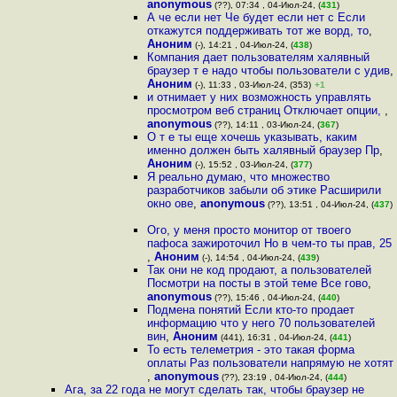
anonymous
(??), 07:34 , 04-Июл-24, (
431
)
А че если нет Че будет если нет с Если
откажутся поддерживать тот же ворд, то
,
Аноним
(-), 14:21 , 04-Июл-24, (
438
)
Компания дает пользователям халявный
браузер т е надо чтобы пользователи c удив
,
Аноним
(-), 11:33 , 03-Июл-24, (353)
+1
и отнимает у них возможность управлять
просмотром веб страниц Отключает опции,
,
anonymous
(??), 14:11 , 03-Июл-24, (
367
)
О т е ты еще хочешь указывать, каким
именно должен быть халявный браузер Пр
,
Аноним
(-), 15:52 , 03-Июл-24, (
377
)
Я реально думаю, что множество
разработчиков забыли об этике Расширили
окно ове
,
anonymous
(??), 13:51 , 04-Июл-24, (
437
)
Ого, у меня просто монитор от твоего
пафоса зажироточил Но в чем-то ты прав, 25
,
Аноним
(-), 14:54 , 04-Июл-24, (
439
)
Так они не код продают, а пользователей
Посмотри на посты в этой теме Все гово
,
anonymous
(??), 15:46 , 04-Июл-24, (
440
)
Подмена понятий Если кто-то продает
информацию что у него 70 пользователей
вин
,
Аноним
(441), 16:31 , 04-Июл-24, (
441
)
То есть телеметрия - это такая форма
оплаты Раз пользователи напрямую не хотят
,
anonymous
(??), 23:19 , 04-Июл-24, (
444
)
Ага, за 22 года не могут сделать так, чтобы браузер не