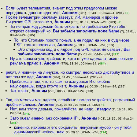
Если будет телеметрия, значит под этим предлогом можно
передавать данные идентиф
,
Аноним
(281), 00:43 , 03-Июл-24, (281)
+2
После телеметрии рекламу завезут, ИИ, майнеров и прочее
Лицензия GPL этого не з
,
Аноним
(283), 01:37 , 03-Июл-24, (283)
+2
Ты не прав код должен быть открыть по требованию Кто тебе
откроет серверный ко
,
Вы забыли заполнить поле Name
(?), 02:01 ,
03-Июл-24, (285)
То, что Столман просто поныл, а не подал на них в суд через
FSF, только показыва
,
Аноним
(-), 10:40 , 03-Июл-24, (339)
Это сторонний код и с ядром под GPL никак не связан
,
Вы
забыли заполнить поле Name
(?), 01:44 , 04-Июл-24, (
427
)
Ну это совсем уже крайности, хотя m уже сделала такие попытки -
реклама прямо в
,
Аноним
(470), 13:34 , 06-Июл-24, (
464
)
ребят, я новичек на линуксе, но смотрел несколько дистрибутивов и
вот том же кде
,
Аноним
(284), 01:45 , 03-Июл-24, (284)
–2
Проблема в том, что ты сам не жалуешся И спокойно
наблюдаешь, когда кто-то из т
,
Аноним
(-), 06:30 , 03-Июл-24, (289)
Так точно
,
Аноним
(298), 08:27 , 03-Июл-24, (300)
Так, по мелочи мак-адреса, серийные номера устройств, регулярный
пробный снимок
,
Аноним
(303), 08:58 , 03-Июл-24, (303)
+1
Нет, нам этого дерьма, пожалуйста, не надо
,
nsagov
(?), 16:03 , 03-
Июл-24, (
)
381
Зато обезличенно, без сохранеия IP
,
Аноним
(403), 18:15 , 03-Июл-24,
(
)
401
конечно, нахрена ж его сохранять, ненужный мусор - он у тебя
динамический небось
,
нах.
(?), 20:06 , 03-Июл-24, (
414
)