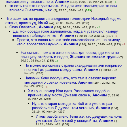
телеметрии учитывать не о
,
Аноним
(183), 19:09 , 02-Июл-24, (183)
+1
то есть как это не учитывать Мы для чего телеметрию-то вам
впихали Обязатель
,
нах.
(?), 15:26 , 03-Июл-24, (
369
)
Что всем так не нравится внедрение телеметрии Исходный код же
открыт, просто уд
,
ИмяХ
(ok), 20:03 , 02-Июл-24, (208)
Окно Овертона
,
Аноним
(184), 20:04 , 02-Июл-24, (211)
+2
Да, мои соседи тоже жаловались, когда я установил камеру
внешнего наблюдения кот
,
Аноним
(-), 20:16 , 02-Июл-24, (217)
–1
Прости, что снова мешаю тебе самолюбоваться, но отмечу,
что с воровством нужно б
,
Аноним
(184), 20:25 , 02-Июл-24, (223)
–1
Напомнить, чем это закончилось для совка, где жили по
принципу отобрать и подел
,
Жывчик зи смаком грушы
(?),
20:39 , 02-Июл-24, (235)
+2
Но можно вспомнить страны скандинавии или например
японию Где разница между самы
,
Аноним
(-), 20:43 , 02-
Июл-24, (238)
Напомни Хочу послушать, что там в свежих версиях
методички о совках новеньког
,
Аноним
(184), 20:52 , 02-
Июл-24, (242)
–1
Хм ну он помер Или сдох Развалился подобно
прогнившему мосту Доказав свою н
,
Аноним
(-), 21:01 ,
02-Июл-24, (245)
Ну, это старая методичка Всё это уже сто раз
разоблачено Я думал, там чего-ниб
,
Аноним
(184),
21:19 , 02-Июл-24, (256)
И кем разоблачено Теми же, кто дедушек на ноль
умножает Или князей у соседей ты
,
Аноним
(-),
21:24 , 02-Июл-24, (258)