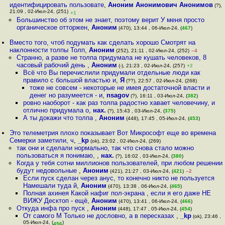
идентифицировать пользовате
,
Аноним Анонимович Анонимов
(?),
21:09 , 02-Июл-24, (251)
+1
Большинство об этом не знает, поэтому верит У меня просто
органическое отторжен
,
Аноним
(470), 13:44 , 06-Июл-24, (
467
)
Вместо того, чтоб подумать как сделать хорошо Смотрят на
наклонности толпы Толп
,
Аноним
(252), 21:11 , 02-Июл-24, (252)
–4
Странно, а разве не толпа придумала не кушать человеков, 8
часовый рабочий день
,
Аноним
(-), 21:23 , 02-Июл-24, (257)
+2
Всё что Вы перечислили придумали отдельные люди как
правило с большой властью и
,
Я
(??), 22:57 , 02-Июл-24, (268)
тоже не совсем - некоторые не имея достаточной власти и
денег но разумеется - и
,
nsagov
(?), 16:11 , 03-Июл-24, (
382
)
ровно наоборот - как раз толпа радостно хавает человечину, и
отлично придумала о
,
нах.
(?), 15:43 , 03-Июл-24, (
375
)
А ты докажи что толпа
,
Аноним
(448), 17:45 , 05-Июл-24, (
453
)
Это телеметрия плохо показывает Вот Микрософт еще во времена
Семерки заметили, ч
,
_kp
(ok), 23:02 , 02-Июл-24, (269)
так они и сделали нормально, так что снова стало можно
пользоваться я понимаю,
,
нах.
(?), 16:02 , 03-Июл-24, (
380
)
Когда у тебя сотни миллионов пользователей, при любом решении
будут недовольные
,
Аноним
(421), 21:27 , 03-Июл-24, (
421
)
–2
Если пуск сделан через анyс, то конечно никто не пользуется
Намешали туда й
,
Аноним
(470), 13:38 , 06-Июл-24, (
465
)
Полная ахинея Какой нафиг пол-экрана , если я его даже НЕ
ВИЖУ Десктоп - ещё
,
Аноним
(470), 13:41 , 06-Июл-24, (
466
)
Откуда инфа про пуск
,
Аноним
(448), 17:47 , 05-Июл-24, (
454
)
От самого М Только не дословно, а в пересказах
,
_kp
(ok), 23:46 ,
05-Июл-24, (
)
456