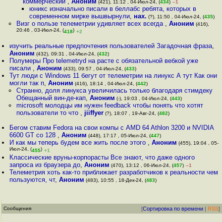
коммерческий
,
Аноним
(421), 11:12 , 04-Июл-24, (
434
)
–1
юникс изначально писали в беллабс ребята, которых в
современном мирке вышвырнули
,
нах.
(?), 11:50 , 04-Июл-24, (
435
)
Визг о пользе телеметрии удивляет всех всегда
,
Аноним
(416),
20:46 , 03-Июл-24, (
)
418
+2
изучить реальные предпочтения пользователей Загадочная фраза
,
Аноним
(432), 09:31 , 04-Июл-24, (
432
)
Полумеры Про telemetryd на расте с обязательной вебкой уже
писали
,
Аноним
(433), 09:57 , 04-Июл-24, (
433
)
Тут люди с Windows 11 бегут от телеметрии на линукс А тут Как они
могли так п
,
Аноним
(416), 18:14 , 04-Июл-24, (
442
)
Странно, доля линукса увеличилась только благодаря стимдеку
Обещанный вин-де-кап
,
Аноним
(-), 19:03 , 04-Июл-24, (
443
)
microsoft молодцы им нужен feedback чтобы понять что хотят
пользователи то что
,
jiiffyer
(?), 18:07 , 19-Авг-24, (
482
)
Бегом ставим Fedora на свои компы с AMD 64 Athlon 3200 и NVIDIA
6600 GT со 128
,
Аноним
(448), 17:17 , 05-Июл-24, (
447
)
И как мы теперь будем все жить после этого
,
Аноним
(455), 19:04 , 05-
Июл-24, (
)
455
+1
Классические вруны-корпорасты Все знают, что даже одного
запроса из браузера до
,
Аноним
(470), 13:12 , 06-Июл-24, (
457
)
–1
Телеметрия хоть как-то приближает разработчиков к реальности чем
пользуются, чт
,
Аноним
(483), 10:55 , 18-Дек-24, (
483
)
Сообщения
[
Сортировка по времени
|
RSS
]