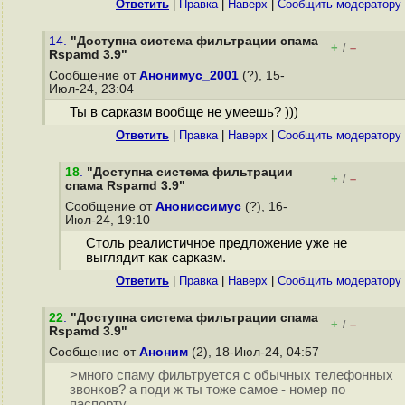
Ответить
|
Правка
|
Наверх
|
Cообщить модератору
14.
"Доступна система фильтрации спама
+
–
/
Rspamd 3.9"
Сообщение от
Анонимус_2001
(?), 15-
Июл-24, 23:04
Ты в сарказм вообще не умеешь? )))
Ответить
|
Правка
|
Наверх
|
Cообщить модератору
18
.
"Доступна система фильтрации
+
–
/
спама Rspamd 3.9"
Сообщение от
Анониссимус
(?), 16-
Июл-24, 19:10
Столь реалистичное предложение уже не
выглядит как сарказм.
Ответить
|
Правка
|
Наверх
|
Cообщить модератору
22
.
"Доступна система фильтрации спама
+
–
/
Rspamd 3.9"
Сообщение от
Аноним
(2), 18-Июл-24, 04:57
>много спаму фильтруется с обычных телефонных
звонков? а поди ж ты тоже самое - номер по
паспорту