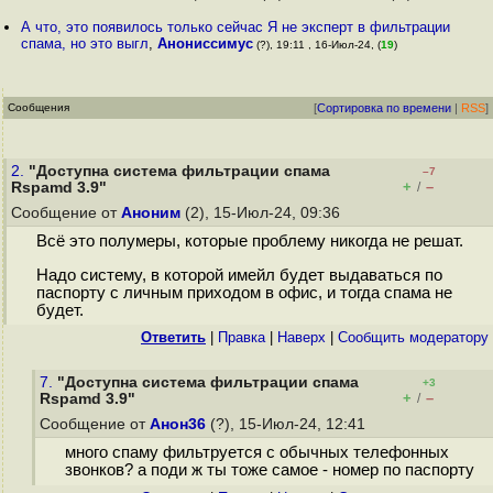
А что, это появилось только сейчас Я не эксперт в фильтрации
спама, но это выгл
,
Анониссимус
(?), 19:11 , 16-Июл-24, (
19
)
Сообщения
[
Сортировка по времени
|
RSS
]
2.
"Доступна система фильтрации спама
–7
+
–
Rspamd 3.9"
/
Сообщение от
Аноним
(2), 15-Июл-24, 09:36
Всё это полумеры, которые проблему никогда не решат.
Надо систему, в которой имейл будет выдаваться по
паспорту с личным приходом в офис, и тогда спама не
будет.
Ответить
|
Правка
|
Наверх
|
Cообщить модератору
7.
"Доступна система фильтрации спама
+3
+
–
Rspamd 3.9"
/
Сообщение от
Анон36
(?), 15-Июл-24, 12:41
много спаму фильтруется с обычных телефонных
звонков? а поди ж ты тоже самое - номер по паспорту