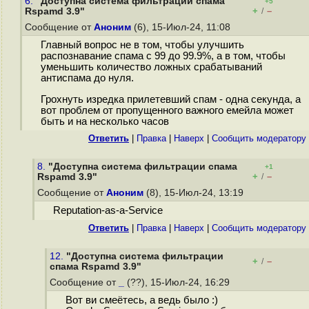
6.
"Доступна система фильтрации спама
+5
+
–
Rspamd 3.9"
/
Сообщение от
Аноним
(6), 15-Июл-24, 11:08
Главный вопрос не в том, чтобы улучшить
распознавание спама с 99 до 99.9%, а в том, чтобы
уменьшить количество ложных срабатываний
антиспама до нуля.
Грохнуть изредка прилетевший спам - одна секунда, а
вот проблем от пропущенного важного емейла может
быть и на несколько часов
Ответить
|
Правка
|
Наверх
|
Cообщить модератору
8.
"Доступна система фильтрации спама
+1
+
–
Rspamd 3.9"
/
Сообщение от
Аноним
(8), 15-Июл-24, 13:19
Reputation-as-a-Service
Ответить
|
Правка
|
Наверх
|
Cообщить модератору
12.
"Доступна система фильтрации
+
–
/
спама Rspamd 3.9"
Сообщение от
_
(??), 15-Июл-24, 16:29
Вот ви смеётесь, а ведь было :)