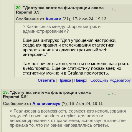
20
.
"Доступна система фильтрации спама
+
–
/
Rspamd 3.9"
Сообщение от
Аноним
(21), 17-Июл-24, 19:13
> Какая связь между сбором метрик и
администрированием?
Ещё раз цитирую: "Для упрощения настройки,
создания правил и отслеживания статистики
предоставляется административный web-
интерфейс."
Там нет ничего такого, чего ты не можешь настроить
в /etc/rspamd. Ещё он статистику показывает, но
статистику можно и в Grafana посмотреть.
Ответить
|
Правка
|
Наверх
|
Cообщить модератору
19
.
"Доступна система фильтрации спама
+
–
/
Rspamd 3.9"
Сообщение от
Анониссимус
(?), 16-Июл-24, 19:11
> Реализована возможность совместного использования
модулей known_senders и replies для пометки
верифицированных отправителей, используя в качестве
признака то, что им ранее направлялись ответы.