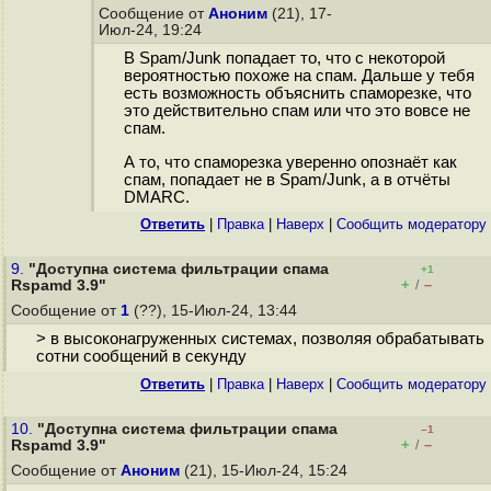
Сообщение от
Аноним
(21), 17-
Июл-24, 19:24
В Spam/Junk попадает то, что с некоторой
вероятностью похоже на спам. Дальше у тебя
есть возможность объяснить спаморезке, что
это действительно спам или что это вовсе не
спам.
А то, что спаморезка уверенно опознаёт как
спам, попадает не в Spam/Junk, а в отчёты
DMARC.
Ответить
|
Правка
|
Наверх
|
Cообщить модератору
9.
"Доступна система фильтрации спама
+1
+
–
Rspamd 3.9"
/
Сообщение от
1
(??), 15-Июл-24, 13:44
> в высоконагруженных системах, позволяя обрабатывать
сотни сообщений в секунду
Ответить
|
Правка
|
Наверх
|
Cообщить модератору
10.
"Доступна система фильтрации спама
–1
+
–
Rspamd 3.9"
/
Сообщение от
Аноним
(21), 15-Июл-24, 15:24