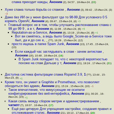
спама приходит кажды
,
Аноним
(2), 04:57 , 18-Июл-24, (
22
)
Хуже спама только борьба со спамом
,
Аноним
(3), 09:42 , 15-Июл-24, (3)
–2
Даже без ИИ он у меня фильтрует где то 98-99 Для условного 0 5
кормить OpenAI
,
Аноним
(4), 09:47 , 15-Июл-24, (4)
+3
Главный вопрос не в том, чтобы улучшить распознавание спама с
99 до 99 9 , а в т
,
Аноним
(6), 11:08 , 15-Июл-24, (6)
+5
Reputation-as-a-Service
,
Аноним
(8), 13:19 , 15-Июл-24, (8)
+1
Вот ви смеётесь, а ведь было Google_Score-as-a-Service тоже
был, да и до сих е
,
_
(??), 16:29 , 15-Июл-24, (12)
просто ищешь в папке Spam Junk
,
Аноним
(13), 17:45 , 15-Июл-24,
(13)
Если каждый час заглядывать в спам - зачем антиспам
,
Аноним
(16), 10:48 , 16-Июл-24, (
16
)
В Spam Junk попадает то, что с некоторой вероятностью
похоже на спам Дальше у т
,
Аноним
(21), 19:24 , 17-Июл-24, (
21
)
Доступна система фильтрации спама Rspamd 3.9
,
1
(??), 13:44 , 15-
Июл-24, (9)
+1
Кроме того, он умеет в Graphite и Prometheus, что позволяет
обходиться без админ
,
Аноним
(21), 15:24 , 15-Июл-24, (10)
–1
Такое впечатление, что минусующие не осилили
конфигурирование без веб-интерфейса
,
Аноним
(21), 00:20 , 16-
Июл-24, (15)
+1
Какая связь между сбором метрик и администрированием
,
чатжпт
(?), 18:07 , 16-Июл-24, (
17
)
Ещё раз цитирую Для упрощения настройки, создания правил и
отслеживания статис
,
Аноним
(21), 19:13 , 17-Июл-24, (
20
)