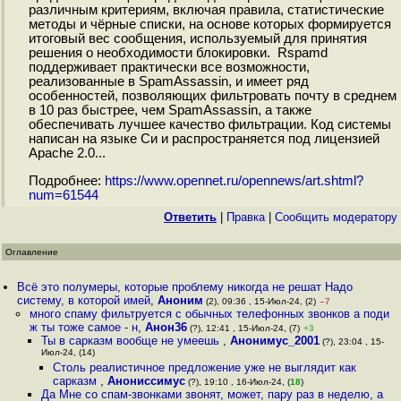
различным критериям, включая правила, статистические
методы и чёрные списки, на основе которых формируется
итоговый вес сообщения, используемый для принятия
решения о необходимости блокировки. Rspamd
поддерживает практически все возможности,
реализованные в SpamAssassin, и имеет ряд
особенностей, позволяющих фильтровать почту в среднем
в 10 раз быстрее, чем SpamAssassin, а также
обеспечивать лучшее качество фильтрации. Код системы
написан на языке Си и распространяется под лицензией
Apache 2.0...
Подробнее:
https://www.opennet.ru/opennews/art.shtml?
num=61544
Ответить
|
Правка
|
Cообщить модератору
Оглавление
Всё это полумеры, которые проблему никогда не решат Надо
систему, в которой имей
,
Аноним
(2), 09:36 , 15-Июл-24, (2)
–7
много спаму фильтруется с обычных телефонных звонков а поди
ж ты тоже самое - н
,
Анон36
(?), 12:41 , 15-Июл-24, (7)
+3
Ты в сарказм вообще не умеешь
,
Анонимус_2001
(?), 23:04 , 15-
Июл-24, (14)
Столь реалистичное предложение уже не выглядит как
сарказм
,
Анониссимус
(?), 19:10 , 16-Июл-24, (
18
)
Да Мне со спам-звонками звонят, может, пару раз в неделю, а