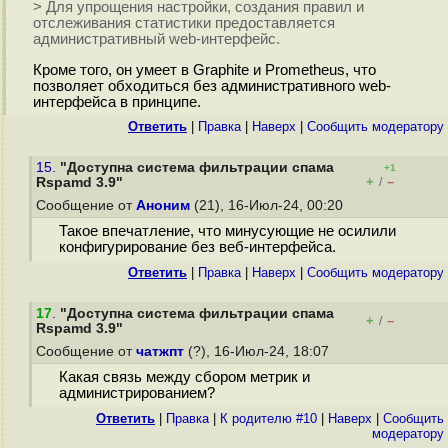
> Для упрощения настройки, создания правил и
отслеживания статистики предоставляется
административный web-интерфейс.
Кроме того, он умеет в Graphite и Prometheus, что
позволяет обходиться без административного web-
интерфейса в принципе.
Ответить
|
Правка
|
Наверх
|
Cообщить модератору
15.
"Доступна система фильтрации спама
+1
+
–
Rspamd 3.9"
/
Сообщение от
Аноним
(21), 16-Июл-24, 00:20
Такое впечатление, что минусующие не осилили
конфигурирование без веб-интерфейса.
Ответить
|
Правка
|
Наверх
|
Cообщить модератору
17
.
"Доступна система фильтрации спама
+
–
/
Rspamd 3.9"
Сообщение от
чатжпт
(?), 16-Июл-24, 18:07
Какая связь между сбором метрик и
администрированием?
Ответить
|
Правка
|
К родителю #10
|
Наверх
|
Cообщить
модератору