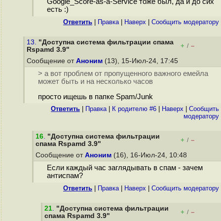
Google_Score-as-a-Service тоже был, да и до сих
есть :)
Ответить
|
Правка
|
Наверх
|
Cообщить модератору
13.
"Доступна система фильтрации спама
+
–
/
Rspamd 3.9"
Сообщение от
Аноним
(13), 15-Июл-24, 17:45
> а вот проблем от пропущенного важного емейла
может быть и на несколько часов
просто ищешь в папке Spam/Junk
Ответить
|
Правка
|
К родителю #6
|
Наверх
|
Cообщить
модератору
16
.
"Доступна система фильтрации
+
–
/
спама Rspamd 3.9"
Сообщение от
Аноним
(16), 16-Июл-24, 10:48
Если каждый час заглядывать в спам - зачем
антиспам?
Ответить
|
Правка
|
Наверх
|
Cообщить модератору
21
.
"Доступна система фильтрации
+
–
/
спама Rspamd 3.9"