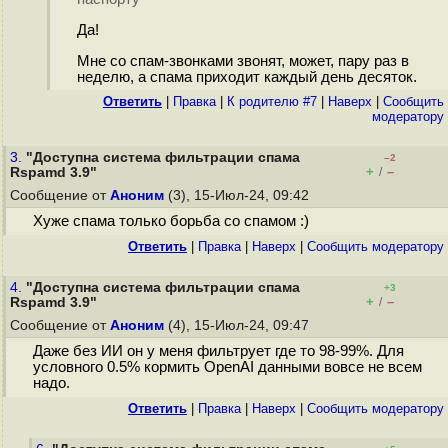
Да!
Мне со спам-звонками звонят, может, пару раз в
неделю, а спама приходит каждый день десяток.
Ответить
|
Правка
|
К родителю #7
|
Наверх
|
Cообщить
модератору
3.
"Доступна система фильтрации спама
–2
+
–
Rspamd 3.9"
/
Сообщение от
Аноним
(3), 15-Июл-24, 09:42
Хуже спама только борьба со спамом :)
Ответить
|
Правка
|
Наверх
|
Cообщить модератору
4.
"Доступна система фильтрации спама
+3
+
–
Rspamd 3.9"
/
Сообщение от
Аноним
(4), 15-Июл-24, 09:47
Даже без ИИ он у меня фильтрует где то 98-99%. Для
условного 0.5% кормить OpenAI данными вовсе не всем
надо.
Ответить
|
Правка
|
Наверх
|
Cообщить модератору