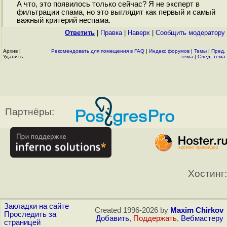
А что, это появилось только сейчас? Я не эксперт в
фильтрации спама, но это выглядит как первый и самый
важный критерий неспама.
Ответить
|
Правка
|
Наверх
|
Cообщить модератору
Архив
|
Рекомендовать для помещения в FAQ
|
Индекс форумов
|
Темы
|
Пред.
Удалить
тема
|
След. тема
Партнёры:
Хостинг:
Закладки на сайте
Created 1996-2026 by
Maxim Chirkov
Проследить за
Добавить
,
Поддержать
,
Вебмастеру
страницей