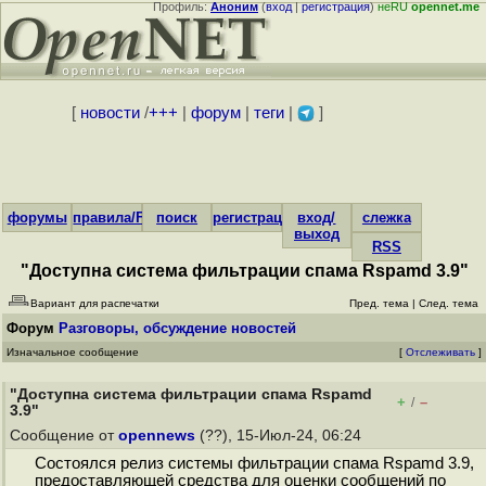
Профиль:
Аноним
(
вход
|
регистрация
)
неRU
opennet.me
[
новости
/
+++
|
форум
|
теги
|
]
форумы
правила/FAQ
поиск
регистрация
вход/
слежка
выход
RSS
"Доступна система фильтрации спама Rspamd 3.9"
Вариант для распечатки
Пред. тема
|
След. тема
Форум
Разговоры, обсуждение новостей
Изначальное сообщение
[
Отслеживать
]
"Доступна система фильтрации спама Rspamd
+
–
/
3.9"
Сообщение от
opennews
(??), 15-Июл-24, 06:24
Состоялся релиз системы фильтрации спама Rspamd 3.9,
предоставляющей средства для оценки сообщений по