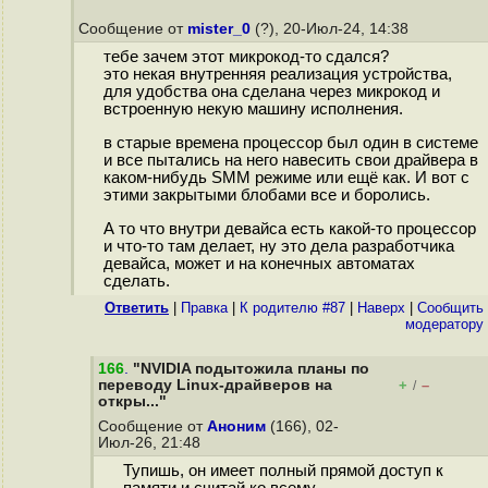
Сообщение от
mister_0
(?), 20-Июл-24, 14:38
тебе зачем этот микрокод-то сдался?
это некая внутренняя реализация устройства,
для удобства она сделана через микрокод и
встроенную некую машину исполнения.
в старые времена процессор был один в системе
и все пытались на него навесить свои драйвера в
каком-нибудь SMM режиме или ещё как. И вот с
этими закрытыми блобами все и боролись.
А то что внутри девайса есть какой-то процессор
и что-то там делает, ну это дела разработчика
девайса, может и на конечных автоматах
сделать.
Ответить
|
Правка
|
К родителю #87
|
Наверх
|
Cообщить
модератору
166
.
"NVIDIA подытожила планы по
переводу Linux-драйверов на
+
–
/
откры..."
Сообщение от
Аноним
(166), 02-
Июл-26, 21:48
Тупишь, он имеет полный прямой доступ к