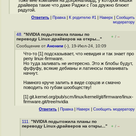
Тоже мне компания на дохреналиард, у которой кишки
драйвера такие что даже Раджи с Гоа дружно блюют
радугой.
Ответить
|
Правка
|
К родителю #1
|
Наверх
|
Cообщить
модератору
48.
"NVIDIA подытожила планы по
+
–
/
переводу Linux-драйверов на откры..."
Сообщение от
Аноним
(-), 19-Июл-24, 10:09
Что-то [1] подсказывает, что невидия и так знает про
репу linux-firmware.
Но туда заливать не интересно. Это ж блобы будут,
фуфуфу, всякие дебианы и латиносы пованивать
начнут.
Намного круче залить в виде сорцов и смачно
поводить по губам шообществу!
[1] git.kernel.org/pub/scm/linux/kernel/git/firmware/linux-
firmware.git/tree/nvidia
Ответить
|
Правка
|
Наверх
|
Cообщить модератору
111.
"NVIDIA подытожила планы по
переводу Linux-драйверов на откры..."
+
–
/