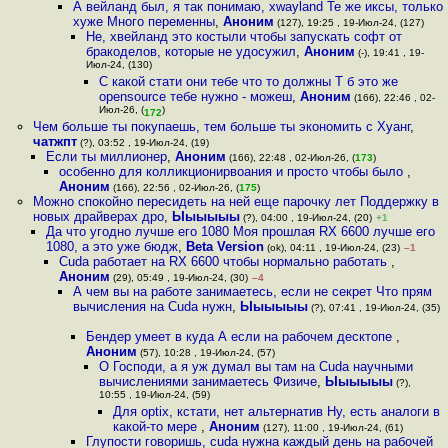
А вейланд был, я так понимаю, xwayland Те же иксы, только
хуже Много переменны
,
Аноним
(127), 19:25 , 19-Июл-24, (127)
Не, хвейланд это костыли чтобы запускать софт от
бракоделов, которые не удосужил
,
Аноним
(-), 19:41 , 19-
Июл-24, (130)
С какой стати они тебе что то должны Т б это же
opensource тебе нужно - можеш
,
Аноним
(166), 22:46 , 02-
Июл-26, (
)
172
Чем больше ты покупаешь, тем больше ты экономить с Хуанг
,
чатжпт
(?), 03:52 , 19-Июл-24, (19)
Если ты миллионер
,
Аноним
(166), 22:48 , 02-Июл-26, (
173
)
особенно для колликционирвоания и просто чтобы было
,
Аноним
(166), 22:56 , 02-Июл-26, (
175
)
Можно спокойно пересидеть на ней еще парочку лет Поддержку в
новых драйверах дро
,
Ыыыыыы
(?), 04:00 , 19-Июл-24, (20)
+1
Да что угодно лучше его 1080 Моя прошлая RX 6600 лучше его
1080, а это уже бюдж
,
Beta Version
(ok), 04:11 , 19-Июл-24, (23)
–1
Cuda работает на RX 6600 чтобы нормально работать
,
Аноним
(29), 05:49 , 19-Июл-24, (30)
–4
А чем вы на работе занимаетесь, если не секрет Что прям
вычисления на Cuda нужн
,
Ыыыыыы
(?), 07:41 , 19-Июл-24, (35)
Бендер умеет в куда А если на рабочем десктопе
,
Аноним
(57), 10:28 , 19-Июл-24, (57)
О Господи, а я уж думал вы там на Cuda научными
вычислениями занимаетесь Физиче
,
Ыыыыыы
(?),
10:55 , 19-Июл-24, (59)
Для optix, кстати, нет альтернатив Ну, есть аналоги в
какой-то мере
,
Аноним
(127), 11:00 , 19-Июл-24, (61)
Глупости говоришь, cuda нужна каждый день на рабочей