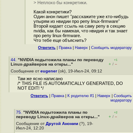
> Неплохо бы конкретики.
Какой конкретики?
Один анон пишет "расскажите уже кто-нибудь
упырям из нвидии про репу linux-firmware"
Второй кидает ссыль на саму репу в секцию
nvidia, как бы намекая, что нвидия и так знает
про репу linux-firmware.
Что тебе еще объяснить?
Ответить
|
Правка
|
Наверх
|
Cообщить модератору
44.
"NVIDIA подытожила планы по переводу
+1
+
–
Linux-драйверов на откры..."
/
Сообщение от
eugener
(ok), 19-Июл-24, 09:12
Там же ясно написано
/* THIS FILE IS AUTOMATICALLY GENERATED, DO
NOT EDIT! */
Ответить
|
Правка
|
К родителю #1
|
Наверх
|
Cообщить
модератору
75.
"NVIDIA подытожила планы по
+2
+
–
переводу Linux-драйверов на откры..."
/
Сообщение от
Другой Аноним
(?), 19-
Июл-24, 12:20