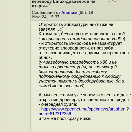
переводу Linux-драйверов на
+
–
/
откры..."
Сообщение от
Аноним
(96), 19-
Июл-24, 15:37
Открытость аппаратуры никто же не
заявлял... :(
К тому же, без открытости чипа(
но и с ней -
как проверить тождественность vhdl'ю
)
- и открытость микрокода не гарантирует
отсутсвие зловредности, от разраба,
в т.ч.позволяющего её другим - посредствов
обнов,
(
уч.заведомую зловредность x86 и не
только архитектур(ы) позволяющей
безконтрольный доступ любому
подключённому оборудованию к любому
участку памяти и др.оборудованию, да и
самой же не окрытой
).
А, мы все с вами уже знаем что все эти даже
открытые драйвера, от заведомо зловредов
- очередная хуцпа:
-
https://www.opennet.me/opennews/art.shtml?
num=61231#256
и там же пост сразу ниже.