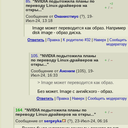
85.
"NVIDIA подытожила планы по
+2
переводу Linux-драйверов на
+
–
/
откры..."
Сообщение от
Онанистмус
(?), 19-
Июл-24, 13:18
Image может переводится как образ. Например
disk image - образ диска.
Ответить
|
Правка
|
К родителю #32
|
Наверх
|
Cообщить
модератору
105.
"NVIDIA подытожила планы
по переводу Linux-драйверов на
+
–
/
откры..."
Сообщение от
Аноним
(105), 19-
Июл-24, 16:33
> Image может переводится как образ.
Без может. Image с ангийского - образ.
Ответить
|
Правка
|
Наверх
|
Cообщить модератору
164
.
"NVIDIA подытожила планы по
+
–
/
переводу Linux-драйверов на откры..."
Сообщение от
sergeyka
(?), 23-Июл-24, 06:16