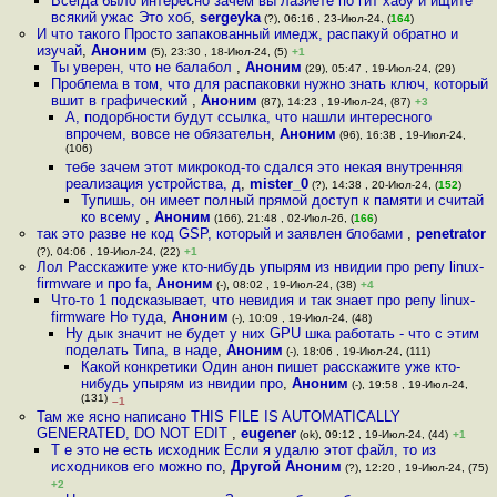
Всегда было интересно зачем вы лазиете по гит хабу и ищите
всякий ужас Это хоб
,
sergeyka
(?), 06:16 , 23-Июл-24, (
164
)
И что такого Просто запакованный имедж, распакуй обратно и
изучай
,
Аноним
(5), 23:30 , 18-Июл-24, (5)
+1
Ты уверен, что не балабол
,
Аноним
(29), 05:47 , 19-Июл-24, (29)
Проблема в том, что для распаковки нужно знать ключ, который
вшит в графический
,
Аноним
(87), 14:23 , 19-Июл-24, (87)
+3
А, подорбности будут ссылка, что нашли интересного
впрочем, вовсе не обязательн
,
Аноним
(96), 16:38 , 19-Июл-24,
(106)
тебе зачем этот микрокод-то сдался это некая внутренняя
реализация устройства, д
,
mister_0
(?), 14:38 , 20-Июл-24, (
152
)
Тупишь, он имеет полный прямой доступ к памяти и считай
ко всему
,
Аноним
(166), 21:48 , 02-Июл-26, (
166
)
так это разве не код GSP, который и заявлен блобами
,
penetrator
(?), 04:06 , 19-Июл-24, (22)
+1
Лол Расскажите уже кто-нибудь упырям из нвидии про репу linux-
firmware и про fa
,
Аноним
(-), 08:02 , 19-Июл-24, (38)
+4
Что-то 1 подсказывает, что невидия и так знает про репу linux-
firmware Но туда
,
Аноним
(-), 10:09 , 19-Июл-24, (48)
Ну дык значит не будет у них GPU шка работать - что с этим
поделать Типа, в наде
,
Аноним
(-), 18:06 , 19-Июл-24, (111)
Какой конкретики Один анон пишет расскажите уже кто-
нибудь упырям из нвидии про
,
Аноним
(-), 19:58 , 19-Июл-24,
(131)
–1
Там же ясно написано THIS FILE IS AUTOMATICALLY
GENERATED, DO NOT EDIT
,
eugener
(ok), 09:12 , 19-Июл-24, (44)
+1
Т е это не есть исходник Если я удалю этот файл, то из
исходников его можно по
,
Другой Аноним
(?), 12:20 , 19-Июл-24, (75)
+2