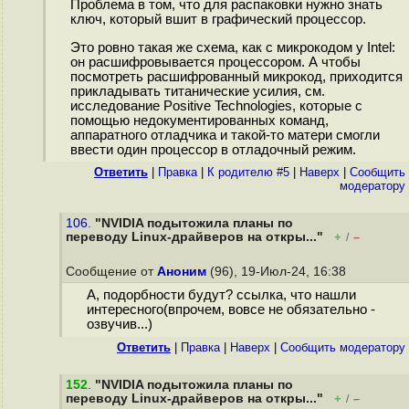
Проблема в том, что для распаковки нужно знать
ключ, который вшит в графический процессор.
Это ровно такая же схема, как с микрокодом у Intel:
он расшифровывается процессором. А чтобы
посмотреть расшифрованный микрокод, приходится
прикладывать титанические усилия, см.
исследование Positive Technologies, которые с
помощью недокументированных команд,
аппаратного отладчика и такой-то матери смогли
ввести один процессор в отладочный режим.
Ответить
|
Правка
|
К родителю #5
|
Наверх
|
Cообщить
модератору
106.
"NVIDIA подытожила планы по
переводу Linux-драйверов на откры..."
+
–
/
Сообщение от
Аноним
(96), 19-Июл-24, 16:38
А, подорбности будут? ссылка, что нашли
интересного(впрочем, вовсе не обязательно -
озвучив...)
Ответить
|
Правка
|
Наверх
|
Cообщить модератору
152
.
"NVIDIA подытожила планы по
переводу Linux-драйверов на откры..."
+
–
/