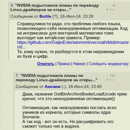
3.
"NVIDIA подытожила планы по переводу
–5
+
–
Linux-драйверов на откры..."
/
Сообщение от
Bottle
(?), 18-Июл-24, 23:28
Справедливости ради, это проблема любого языка,
позволяющего себе низкоуровневые оптимизации. Код
на интринсиках для векторной математики тоже
выглядит как китайская грамота. Пример:
https://github.com/GaijinEntertainment/vecmath/blob/maste
r/d...
Те, кому нужно, те разберутся в этом нагромождении
из букв и цифр.
Ответить
|
Правка
|
Наверх
|
Cообщить модератору
7.
"NVIDIA подытожила планы по
+16
+
–
переводу Linux-драйверов на откры..."
/
Сообщение от
Аноним
(-), 18-Июл-24, 23:40
Дааа, название GetBinArchiveBooterLoadUcode прям
кричит, что это низкоуровневая оптимизация))
Оптимизация, как низкоуровнево послать всех
умников из кернела, которые символы ядра
блочили.
А так код - вот он есть. Но расшифровать его
сможет только чип в видяхе.