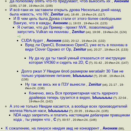
Да полюбому опять что-то придумают, чтоб выкосить их
,
Аноним
(108), 17:38 , 19-Июл-24, (108)
И всё-таки их заставили открыть дрова Несколько дней назад
была новость, что NV
,
Zenitur
(ok), 18:46 , 19-Июл-24, (117)
И В чем цель была Дрова стали от этого более свободными
Вангую, что в кажды
,
Аноним
(-), 19:03 , 19-Июл-24, (123)
Я считаю, что да Пример - проект NVK, позволяющий
запустить Vulkan на nouveau
,
Zenitur
(ok), 19:08 , 19-Июл-24, (124)
+1
CUDA будет
,
Аноним
(132), 20:12 , 19-Июл-24, (132)
Вряд ли OpenCL Возможно OpenCL уже есть в nouveau в
виде Clover Однако от Op
,
Zenitur
(ok), 20:27 , 19-Июл-24, (133)
Ну да ну да ты такой умный отказаться от инструкции
которая VR360 и сидеть на 2D
,
С
(?), 01:42 , 20-Июл-24, (147)
Долго ржал У Нвидии блоб размером мегабайт 30 Там не
только управление питание
,
Ыыыыыы
(?), 20:48 , 19-Июл-24,
(136)
Ну так не весь же в ПЗУ вынесли
,
Zenitur
(ok), 21:17 , 19-
Июл-24, (138)
Конечно, весь Вся проприетарная часть ядерного
драйвера теперь грузится в видео
,
Ыыыыыы
(?), 22:04 ,
19-Июл-24, (142)
А это не только Нвидии касается, а вообще всех производителей
железа Нельзя наси
,
Ыыыыыы
(?), 20:35 , 19-Июл-24, (135)
NDA надо запретить и платить настоящим дебагерам правщикам
кода , ты уверен что
,
С
(?), 00:57 , 20-Июл-24, (146)
К сожалению, на линуксе нвидия амд не конкаррент
,
Аноним
(98),