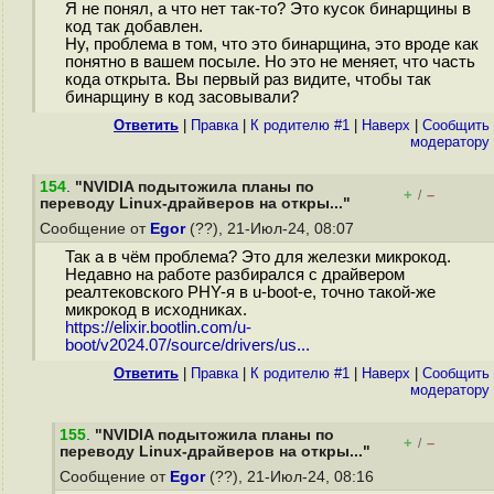
Я не понял, а что нет так-то? Это кусок бинарщины в
код так добавлен.
Ну, проблема в том, что это бинарщина, это вроде как
понятно в вашем посыле. Но это не меняет, что часть
кода открыта. Вы первый раз видите, чтобы так
бинарщину в код засовывали?
Ответить
|
Правка
|
К родителю #1
|
Наверх
|
Cообщить
модератору
154
.
"NVIDIA подытожила планы по
+
–
/
переводу Linux-драйверов на откры..."
Сообщение от
Egor
(??), 21-Июл-24, 08:07
Так а в чём проблема? Это для железки микрокод.
Недавно на работе разбирался с драйвером
реалтековского PHY-я в u-boot-е, точно такой-же
микрокод в исходниках.
https://elixir.bootlin.com/u-
boot/v2024.07/source/drivers/us...
Ответить
|
Правка
|
К родителю #1
|
Наверх
|
Cообщить
модератору
155
.
"NVIDIA подытожила планы по
+
–
/
переводу Linux-драйверов на откры..."
Сообщение от
Egor
(??), 21-Июл-24, 08:16