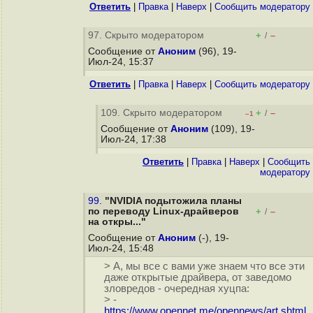
Ответить
|
Правка
|
Наверх
|
Cообщить модератору
97. Скрыто модератором
+
–
/
Сообщение от
Аноним
(96), 19-
Июл-24, 15:37
Ответить
|
Правка
|
Наверх
|
Cообщить модератору
109. Скрыто модератором
+
–
/
–1
Сообщение от
Аноним
(109), 19-
Июл-24, 17:38
Ответить
|
Правка
|
Наверх
|
Cообщить
модератору
99.
"NVIDIA подытожила планы
по переводу Linux-драйверов
+
–
/
на откры..."
Сообщение от
Аноним
(-), 19-
Июл-24, 15:48
> А, мы все с вами уже знаем что все эти
даже открытые драйвера, от заведомо
зловредов - очередная хуцпа:
> -
https://www.opennet.me/opennews/art.shtml