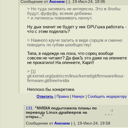
Сообщение от
Аноним
(-), 19-Июл-24, 18:06
> Но туда заливать не интересно. Это ж блобы
будут, фуфуфу, всякие дебианы
> и латиносы пованивать начнут.
Ну дык значит не будет у них GPU'шка работать -
что с этим поделать?
> Намного круче залить в виде сорцов и смачно
поводить по губам шообществу!
Типа, в надежде на лоха, что сорец вообще
совсем не читают? Да факЪ это даже на опеннете
не прокатило! На опеннете, Карл!!
> [1]
git.kernel.org/pub/scm/linux/kernel/git/firmware/linux-
firmware.git/tree/nvidia
Неплохо бы конкретики.
Ответить
|
Правка
|
Наверх
|
Cообщить модератору
131.
"NVIDIA подытожила планы по
–1
переводу Linux-драйверов на
+
–
/
откры..."
Сообщение от
Аноним
(-), 19-Июл-24, 19:58