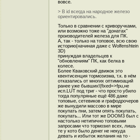
вовсе.
> В id всегда на народное железо
ориентировались.
Только в сравнении с криворучками,
или возможно тоже на "донатах"
производителей железа для ПК.
А, так - только на топовое, всю свою
историю(начиная даже с Wolfenshtein
3D)
принуждая владельцев к
"обновлениям" ПК, как белка в
колесе.
Более Кваковский движок это
квентисенция тормозизма, т.к. в нём
отказались от многих оптимизаций
ранее уже бывших!(fixed=>fpu,не
исп.LUT под триг - что просто убило
тогда популряные ещё 486 даже
топовые, сетевиков и графодрочеров
же вынудили массово в мире
покупать пни, затем опять покупать,
покупать... Или тот же DOOM3 был с
настолько нетипично топовыми
запросами что тормозил всех, лишь
те у кото было денег не некуда
девать и избыток желания на то -