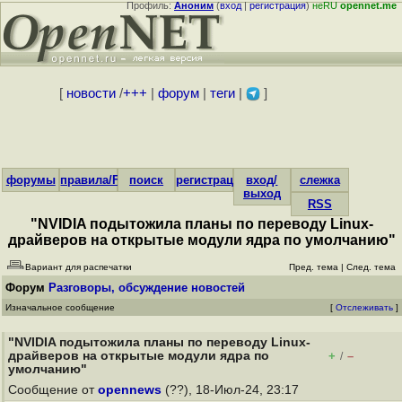
Профиль:
Аноним
(
вход
|
регистрация
)
неRU
opennet.me
[
новости
/
+++
|
форум
|
теги
|
]
форумы
правила/FAQ
поиск
регистрация
вход/
слежка
выход
RSS
"NVIDIA подытожила планы по переводу Linux-
драйверов на открытые модули ядра по умолчанию"
Вариант для распечатки
Пред. тема
|
След. тема
Форум
Разговоры, обсуждение новостей
Изначальное сообщение
[
Отслеживать
]
"NVIDIA подытожила планы по переводу Linux-
драйверов на открытые модули ядра по
+
–
/
умолчанию"
Сообщение от
opennews
(??), 18-Июл-24, 23:17