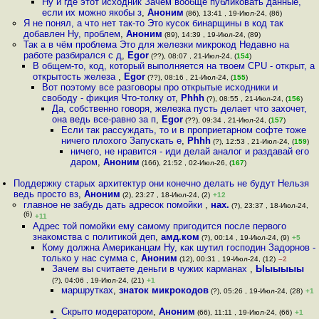
Ну и где этот исходник Зачем вообще публиковать данные,
если их можно якобы з
,
Аноним
(86), 13:41 , 19-Июл-24, (86)
Я не понял, а что нет так-то Это кусок бинарщины в код так
добавлен Ну, проблем
,
Аноним
(89), 14:39 , 19-Июл-24, (89)
Так а в чём проблема Это для железки микрокод Недавно на
работе разбирался с д
,
Egor
(??), 08:07 , 21-Июл-24, (
154
)
В общем-то, код, который выполняется на твоем CPU - открыт, а
открытость железа
,
Egor
(??), 08:16 , 21-Июл-24, (
155
)
Вот поэтому все разговоры про открытые исходники и
свободу - фикция Что-толку от
,
Phhh
(?), 08:55 , 21-Июл-24, (
156
)
Да, собственно говоря, железка пусть делает что захочет,
она ведь все-равно за п
,
Egor
(??), 09:34 , 21-Июл-24, (
157
)
Если так рассуждать, то и в проприетарном софте тоже
ничего плохого Запускать е
,
Phhh
(?), 12:53 , 21-Июл-24, (
159
)
ничего, не нравится - иди делай аналог и раздавай его
даром
,
Аноним
(166), 21:52 , 02-Июл-26, (
167
)
Поддержку старых архитектур они конечно делать не будут Нельзя
ведь просто вз
,
Аноним
(2), 23:27 , 18-Июл-24, (2)
+12
главное не забудь дать адресок помойки
,
нах.
(?), 23:37 , 18-Июл-24,
(6)
+11
Адрес той помойки ему самому пригодится после первого
знакомства с политикой деп
,
амд.ком
(?), 00:14 , 19-Июл-24, (9)
+5
Кому должна Американцам Ну, как шутил господин Задорнов -
только у нас сумма с
,
Аноним
(12), 00:31 , 19-Июл-24, (12)
–2
Зачем вы считаете деньги в чужих карманах
,
Ыыыыыы
(?), 04:06 , 19-Июл-24, (21)
+1
маршрутках
,
знаток микрокодов
(?), 05:26 , 19-Июл-24, (28)
+1
Скрыто модератором
,
Аноним
(66), 11:11 , 19-Июл-24, (66)
+1