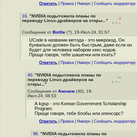
Ответить
|
Правка
|
Наверх
|
Cообщить модератору
16.
"NVIDIA подытожила планы по
–2
переводу Linux-драйверов на откры..."
+
–
/
Сообщение от
Bottle
(?), 19-Июл-24, 01:57
UCode в названии метода - это микрокод. Он
буквально должен быть быстрым, даже если он
будет для человека набором хекс-кодов.
Проще говоря, тебе шашечки или ехать?
Ответить
|
Правка
|
Наверх
|
Cообщить модератору
40.
"NVIDIA подытожила планы по
+6
переводу Linux-драйверов на
+
–
/
откры..."
Сообщение от
Аноним
(40), 19-
Июл-24, 08:53
А kgsp - это Korean Government Scholarship
Program.
Проще говоря, тебе блобы или опенсорс?
Ответить
|
Правка
|
Наверх
|
Cообщить модератору
96.
"NVIDIA подытожила планы по