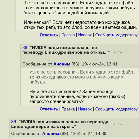
Т.е. это не есть исходник. Если я удалю этот файл,
то из исходников его можно получить каким-нибудь
'make generate' или подобной командой.
Или нельзя? Если нет (недостаточно исходников
открытых реп), то это блоб, со всеми вытекающими.
Ответить
|
Правка
|
Наверх
|
Cообщить модератору
86.
"NVIDIA подытожила планы по
переводу Linux-драйверов на откры..."
+
–
/
Сообщение от
Аноним
(86), 19-Июл-24, 13:41
>это не есть исходник. Если я удалю этот файл,
то из исходников его можно получить каким-
нибудь
Ну и где этот исходник? Зачем вообще
публиковать данные, если их можно (якобы)
запросто сгенерировать?
Ответить
|
Правка
|
Наверх
|
Cообщить модератору
89.
"NVIDIA подытожила планы по переводу
+
–
/
Linux-драйверов на откры..."
Сообщение от
Аноним
(89), 19-Июл-24, 14:39