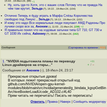
15:43 , 19-Июл-24, (98)
+1
Ну, хоть где-то Хотя, это с ваших слов Потому что не правда На
чём там крутит
,
Зельда
(?), 16:22 , 19-Июл-24, (104)
Отлично Теперь я буду играть в Марфа Слёзы Королевства
свободно под Линукс
,
Зельда
(?), 16:13 , 19-Июл-24, (102)
И кому это надо Все нормальные люди покупают АМД Радеоны Про
лучики скоро все за
,
Аноним
(-), 11:03 , 21-Июл-24, (
158
)
+2
Я правильно понял что на ходовые затычки типа GT 710, GT 730 и
GT 1030 Их сейча
,
Aalexeey
(?), 09:06 , 22-Июл-24, (
162
)
Сообщения
[
Сортировка по времени
|
RSS
]
1.
"NVIDIA подытожила планы по переводу
+31
+
–
Linux-драйверов на откры..."
/
Сообщение от
Аноним
(-), 18-Июл-24, 23:17
Прекрасные открытые дрова!
В которых лежит прекрасный открытый код
github.com/NVIDIA/open-gpu-kernel-
modules/blob/main/src/nvidia/generated/g_bindata_kgspGetBin
ArchiveBooterLoadUcode_AD102.c#L40
Прям читать не перечитать! Писать не переписать!
Ответить
|
Правка
|
Наверх
|
Cообщить модератору