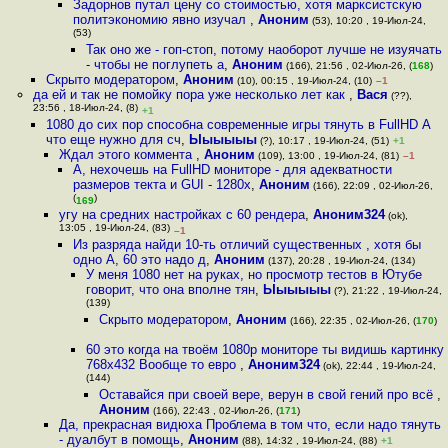
Задорнов путал цену со стоимостью, хотя марксистскую
политэкономию явно изучал
,
Аноним
(53), 10:20 , 19-Июл-24,
(53)
Так оно же - гоп-стоп, потому наоборот лучше не изуячать
- чтобы не поглупеть а
,
Аноним
(166), 21:56 , 02-Июл-26, (
168
)
Скрыто модератором
,
Аноним
(10), 00:15 , 19-Июл-24, (10)
–1
да ей и так не помойку пора уже несколько лет как
,
Вася
(??),
23:56 , 18-Июл-24, (8)
+1
1080 до сих пор способна современные игры тянуть в FullHD А
что еще нужно для сч
,
Ыыыыыы
(?), 10:17 , 19-Июл-24, (51)
+1
Ждал этого коммента
,
Аноним
(109), 13:00 , 19-Июл-24, (81)
–1
А, нехочешь на FullHD мониторе - для адекватности
размеров текта и GUI - 1280x
,
Аноним
(166), 22:09 , 02-Июл-26,
(
)
169
угу на средних настройках с 60 рендера
,
Аноним324
(ok),
13:05 , 19-Июл-24, (83)
–1
Из разряда найди 10-ть отличий существенных , хотя бы
одно А, 60 это надо д
,
Аноним
(137), 20:28 , 19-Июл-24, (134)
У меня 1080 нет на руках, но просмотр тестов в Ютубе
говорит, что она вполне тян
,
Ыыыыыы
(?), 21:22 , 19-Июл-24,
(139)
Скрыто модератором
,
Аноним
(166), 22:35 , 02-Июл-26, (
170
)
60 это когда на твоём 1080р мониторе ты видишь картинку
768х432 Вообще то евро
,
Аноним324
(ok), 22:44 , 19-Июл-24,
(144)
Оставайся при своей вере, верун в свой гений про всё
,
Аноним
(166), 22:43 , 02-Июл-26, (
171
)
Да, прекрасная видюха Проблема в том что, если надо тянуть
- дуалбут в помощь
,
Аноним
(88), 14:32 , 19-Июл-24, (88)
+1