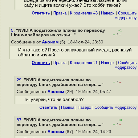
Всегда было интересно: зачем вы лазиете по гит
хабу и ищите всякий ужас? Это хобби такое?
Ответить
|
Правка
|
К родителю #3
|
Наверх
|
Cообщить
модератору
5.
"NVIDIA подытожила планы по переводу
+1
+
–
Linux-драйверов на откры..."
/
Сообщение от
Аноним
(5), 18-Июл-24, 23:30
И что такого? Просто запакованный имедж, распакуй
обратно и изучай
Ответить
|
Правка
|
К родителю #1
|
Наверх
|
Cообщить
модератору
29.
"NVIDIA подытожила планы по
+
–
/
переводу Linux-драйверов на откры..."
Сообщение от
Аноним
(29), 19-Июл-24, 05:47
Ты уверен, что не балабол?
Ответить
|
Правка
|
Наверх
|
Cообщить модератору
87.
"NVIDIA подытожила планы по
+3
+
–
переводу Linux-драйверов на откры..."
/
Сообщение от
Аноним
(87), 19-Июл-24, 14:23