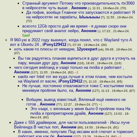
Странный аргумент Потому что производительность rtx3060
в нейросетях чуть выше
,
Аноним
(-), 11:31 , 19-Июл-24, (70)
Да пофик, вообще Главное что запускаются и работают Я
на нейросетях не зарабаты
,
Ыыыыыы
(?), 11:55 , 19-Июл-24,
(72)
всегото 12Gb просто дай им время - я думаю скоро они
придумают свой аналог нейро
,
Аноним
(-), 17:22 , 21-Июл-24,
(
)
160
Я 960-ую в 2022 году выкинул, когда понял, что с Wayland туго А
вот в Ubuntu 24
,
iPony129412
(?), 07:20 , 19-Июл-24, (34)
хоть какие-то плюсы от невидии
,
12yoexpert
(ok), 09:49 , 19-Июл-24,
(47)
Вы так радуетесь планам вцепиться в друг друга и утонуть на
пару, мешая друг дру
,
Аноним
(116), 18:45 , 19-Июл-24, (116)
чего сегодня вейланд и vaapi только на nvidia и работают
,
Аноним
(127), 11:05 , 19-Июл-24, (62)
–2
какбэ нет Intel тот же куда лучше в этом плане, чем костыли
на Wayland от васян
,
iPony129412
(?), 11:10 , 19-Июл-24, (65)
Не лучше, постоянно отваливается тоже С костылями пока
минимум проблем было, ка
,
Аноним
(127), 11:13 , 19-Июл-24, (67)
Вобщем, вывод известный, Вяленый ещё немного не
готов
,
Аноним
(77), 12:27 , 19-Июл-24, (77)
+1
Это vaapi, с вяленым у меня было 0 проблем пока На
nvidia и проприетарном драйв
,
Аноним
(127), 13:02 , 19-
Июл-24, (82)
Даже с 555 драйвером, для части пользователей - Иксы луче
Вейленда В чистых поп
,
Аноним
(88), 14:50 , 19-Июл-24, (91)
В каких, именно, попугаях Под иксами всё глючит и тормозит,
работает кое как бе
,
Аноним
(127), 15:29 , 19-Июл-24, (94)
–1