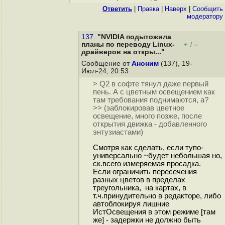
Ответить
|
Правка
|
Наверх
|
Cообщить
модератору
137.
"NVIDIA подытожила
планы по переводу Linux-
+
–
/
драйверов на откры..."
Сообщение от
Аноним
(137), 19-
Июл-24, 20:53
> Q2 в софте тянул даже первый
пень. А с цветным освещением как
там требования поднимаются, а?
>> (заблокировав цветное
освещение, много позже, после
открытия движка - добавленного
энтузиастами)
Смотря как сделать, если тупо-
универсально ~будет небольшая но,
ск.всего измеряемая просадка.
Если ограничить пересечения
разных цветов в пределах
треугольника, на картах, в
т.ч.принудительно в редакторе, либо
автоблокируя лишние
ИстОсвещения в этом режиме [там
же] - задержки не должно быть