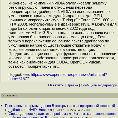
Инженеры из компании NVIDIA опубликовали заметку,
резюмирующую планы в отношении перевода
проприетарных драйверов NVIDIA на использование по
умолчанию открытых модулей ядра Linux для GPU,
начиная с микроархитектуры Turing (GeForce GTX 1600 и
RTX 2000). Используемые в драйверах NVIDIA модули для
ядра Linux были открыты весной 2022 года под
лицензиями MIT и GPLv2, а план по использованию их по
умолчанию был анонсирован два месяца назад. Речь
только о переключении основного пакета драйверов по
умолчанию на уже существующие открытые модули,
которые ранее поставлялись в качестве опции.
Предоставляющие основную функциональность прошивки
и компоненты, работающие в пространстве пользователя,
такие как библиотеки для CUDA, OpenGL и Vulkan,
остаются проприетарными...
Подробнее:
https://www.opennet.ru/opennews/art.shtml?
num=61577
Ответить
|
Правка
|
Cообщить модератору
Оглавление
Прекрасные открытые дрова В которых лежит прекрасный открытый
кодgithub com NVID
,
Аноним
(-), 23:17 , 18-Июл-24, (1)
+31
Справедливости ради, это проблема любого языка, позволяющего
себе низкоуровневые
,
Bottle
(?), 23:28 , 18-Июл-24, (3)
–5