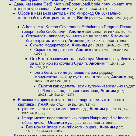
Дааа, название GetBinArchiveBooterLoadUcode прям кричит, что
это низкоуровневая
,
Аноним
(-), 23:40 , 18-Июл-24, (7)
+16
UCode в названии метода - это микрокод Он буквально
должен быть быстрым, даже е
,
Bottle
(?), 01:57 , 19-Июл-24, (16)
–2
А kgsp - это Korean Government Scholarship Program Проще
говоря, тебе блобы или
,
Аноним
(40), 08:53 , 19-Июл-24, (40)
+6
Открытость аппаратуры никто же не заявлял К тому же,
без открытости чипа i
,
Аноним
(96), 15:37 , 19-Июл-24, (96)
Скрыто модератором
,
Аноним
(96), 15:37 , 19-Июл-24, (97)
Скрыто модератором
,
Аноним
(109), 17:38 , 19-Июл-24,
(109)
–1
Ого Вот это монументальный труд Можно сразу бежать
за шапочкой из фольги Судя п
,
Аноним
(-), 15:48 , 19-
Июл-24, (99)
Беги беги, а то не успеешь на распродажу
Монументальный ну пусть так, я только
,
Аноним
(96),
16:07 , 19-Июл-24, (101)
Смотря как сделать, если тупо-универсально будет
небольшая но, ск всего измеряе
,
Аноним
(137),
20:53 , 19-Июл-24, (137)
В названии присутствует слово image то есть это просто
картинка
,
ИмяХ
(ok), 07:14 , 19-Июл-24, (32)
+2
picture - картинка, мгимо финишед
,
Аноним
(68), 11:19 , 19-
Июл-24, (68)
+1
Image может переводится как образ Например disk image -
образ диска
,
Онанистмус
(?), 13:18 , 19-Июл-24, (85)
+2
Без может Image с ангийского - образ
,
Аноним
(105),
16:33 , 19-Июл-24, (105)