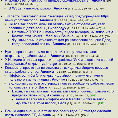
А можно этот опенсурс на виндовс скомпилировать
,
Аноним
(39),
08:22 , 19-Июл-24, (39)
–2
В WSL2, наверное, можно
,
Аноним
(77), 12:29 , 19-Июл-24, (79)
Эксперты хакерньюс еще 7 месяцев назад предупреждали https
news ycombinator co
,
Аноним
(41), 09:04 , 19-Июл-24, (41)
+1
Не все так просто Функции отключают на отбраковках, каак
правило И даже если б
,
Скреподух
(?), 09:22 , 19-Июл-24, (45)
+2
Не только TDP Но и количеству видео выходов, их типов и т д
Колхоз этот может
,
Мальчик Бананан
(-), 12:36 , 19-Июл-24, (80)
Функции обычно отключают для ранжирования по цене Ядра,
когда последний раз бы
,
Аноним
(40), 21:29 , 19-Июл-24, (140)
+1
Нужно срочно менять логотип, чтобы не путали компанию с
открытыми драйверами и п
,
Аноним
(43), 09:07 , 19-Июл-24, (43)
У Невидии в планах присвоить наработки NVK и выдать их за свой
официальный откры
,
Ilya Indigo
(ok), 10:22 , 19-Июл-24, (55)
Копирасты просто так не открывают исходники Видимо nouveau
стала работать с гра
,
Аноним
(-), 14:59 , 19-Июл-24, (92)
–1
Пффф, если бы Они открыли драйвер , потому что ничего
полезного там нет - одни
,
Аноним
(-), 15:20 , 19-Июл-24, (93)
+1
видимо ты сам то в это веришь nouvea вообще не работает, если
использовать его
,
Вася
(??), 11:03 , 20-Июл-24, (149)
–1
Васян, ты сначала научись писать слово nouveau правильно В
пределах твоей игру
,
Аноним
(-), 13:35 , 20-Июл-24, (
151
)
зачем я записал в конфиге его в blacklist и отказываюсь
мучать себя этим непрои
,
Вася
(??), 16:13 , 20-Июл-24, (
153
)
Помню один анон мне в теме про релиз ядра 6 8 там где сделали
часть символов GP
,
Аноним
(-), 15:34 , 19-Июл-24, (95)
+1