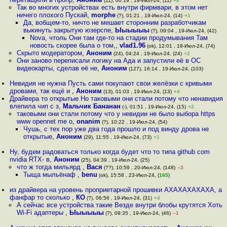
(11), 00:19 , 19-Июл-24, (11)
+8
Так во многих устройствах есть внутри фирмвари, в этом нет
ничего плохого Пускай
,
morphe
(?), 01:21 , 19-Июл-24, (14)
+1
Да, вобщем-то, ничто не мешает сторонним разработчикам
выкинуть закрытую юзерспе
,
Ыыыыыы
(?), 09:04 , 19-Июл-24, (42)
Nova, чтоль Они там где-то на стадии продумывания Там
новость скорее была о том,
,
vlad1.96
(ok), 12:01 , 19-Июл-24, (74)
Скрыто модератором
,
Аноним
(24), 04:24 , 19-Июл-24, (24)
+2
Они заново переписали логику на Ада и запустили её в ОС
видеокарты, сделав её не
,
Аноним
(127), 16:14 , 19-Июл-24, (103)
Невидия не нужна Пусть сами покупают свои желёзки с кривыми
дровами, так ещё и
,
Аноним
(13), 01:03 , 19-Июл-24, (13)
+4
Драйвера то открытые Но таковыми они стали потому что ненавидия
влепила чип с з
,
Мальчик Бананан
(-), 01:51 , 19-Июл-24, (15)
+2
таковыми они стали потому что у невидии не было выбора https
www opennet me o
,
onanim
(?), 10:22 , 19-Июл-24, (54)
Чушь, с тех пор уже два года прошло и под винду дрова не
открытые
,
Аноним
(29), 11:55 , 19-Июл-24, (73)
+1
Ну, будем радоваться только когда будет что то типа github com
nvidia RTX- в
,
Аноним
(25), 04:39 , 19-Июл-24, (25)
что ж тогда мильярд
,
Вася
(??), 10:59 , 20-Июл-24, (148)
–3
Тыща мыльёнаф
,
benu
(ok), 15:58 , 23-Июл-24, (
165
)
из драйвера на уровень проприетарной прошивки АХАХАХАХАХА, а
фанфар то сколько
,
КО
(?), 06:56 , 19-Июл-24, (31)
+4
А сейчас все устройства такие Везде внутри блобы крутятся Хоть
Wi-Fi адаптеры
,
Ыыыыыы
(?), 09:35 , 19-Июл-24, (46)
–1