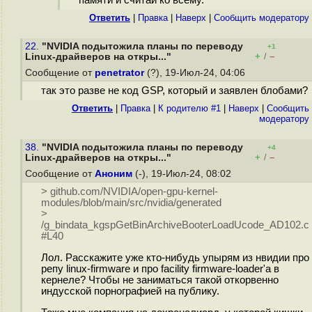
памяти и считай ко всему.
Ответить
|
Правка
|
Наверх
|
Cообщить модератору
22.
"NVIDIA подытожила планы по переводу
+1
+
–
Linux-драйверов на откры..."
/
Сообщение от
penetrator
(?), 19-Июл-24, 04:06
так это разве не код GSP, который и заявлен блобами?
Ответить
|
Правка
|
К родителю #1
|
Наверх
|
Cообщить
модератору
38.
"NVIDIA подытожила планы по переводу
+4
+
–
Linux-драйверов на откры..."
/
Сообщение от
Аноним
(-), 19-Июл-24, 08:02
> github.com/NVIDIA/open-gpu-kernel-
modules/blob/main/src/nvidia/generated
>
/g_bindata_kgspGetBinArchiveBooterLoadUcode_AD102.c
#L40
Лол. Расскажите уже кто-нибудь упырям из нвидии про
репу linux-firmware и про facility firmware-loader'а в
кернеле? Чтобы не заниматься такой откорвенно
индусской порнографией на публику.