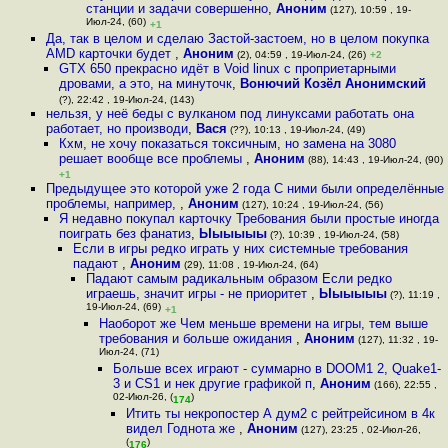
станции и задачи совершенно
,
Аноним
(127), 10:59 , 19-
Июл-24, (60)
+1
Да, так в целом и сделаю Застой-застоем, но в целом покупка
AMD карточки будет
,
Аноним
(2), 04:59 , 19-Июл-24, (26)
+2
GTX 650 прекрасно идёт в Void linux с проприетарными
дровами, а это, на минуточк
,
Вонючий Козёл Анонимский
(?), 22:42 , 19-Июл-24, (143)
нельзя, у неё беды с вулканом под линуксами работать она
работает, но производи
,
Вася
(??), 10:13 , 19-Июл-24, (49)
Кхм, не хочу показаться токсичным, но замена на 3080
решает вообще все проблемы
,
Аноним
(88), 14:43 , 19-Июл-24, (90)
+1
Предыдущее это которой уже 2 года С ними были определённые
проблемы, например,
,
Аноним
(127), 10:24 , 19-Июл-24, (56)
Я недавно покупал карточку Требования были простые иногда
поиграть без фанатиз
,
Ыыыыыы
(?), 10:39 , 19-Июл-24, (58)
Если в игры редко играть у них системные требования
падают
,
Аноним
(29), 11:08 , 19-Июл-24, (64)
Падают самым радикальным образом Если редко
играешь, значит игры - не приоритет
,
Ыыыыыы
(?), 11:19 ,
19-Июл-24, (69)
+1
Наоборот же Чем меньше времени на игры, тем выше
требования и больше ожидания
,
Аноним
(127), 11:32 , 19-
Июл-24, (71)
Больше всех играют - суммарно в DOOM1 2, Quake1-
3 и CS1 и нек другие графикой п
,
Аноним
(166), 22:55 ,
02-Июл-26, (
)
174
Итить ты некропостер А дум2 с рейтрейсином в 4к
видел Годнота же
,
Аноним
(127), 23:25 , 02-Июл-26,
(
)
176