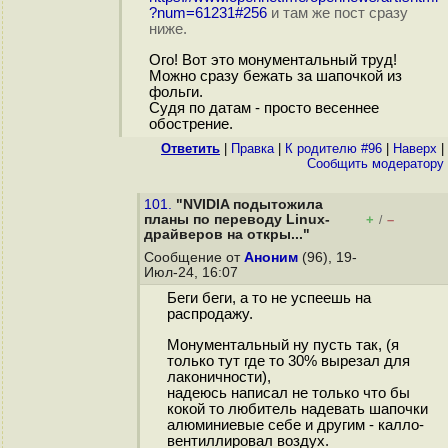
?num=61231#256
и там же пост сразу
ниже.
Ого! Вот это монументальный труд!
Можно сразу бежать за шапочкой из
фольги.
Судя по датам - просто весеннее
обострение.
Ответить
|
Правка
|
К родителю #96
|
Наверх
|
Cообщить модератору
101.
"NVIDIA подытожила
планы по переводу Linux-
+
–
/
драйверов на откры..."
Сообщение от
Аноним
(96), 19-
Июл-24, 16:07
Беги беги, а то не успеешь на
распродажу.
Монументальный ну пусть так, (я
только тут где то 30% вырезал для
лаконичности),
надеюсь написал не только что бы
кокой то любитель надевать шапочки
алюминиевые себе и другим - калло-
вентиллировал воздух.