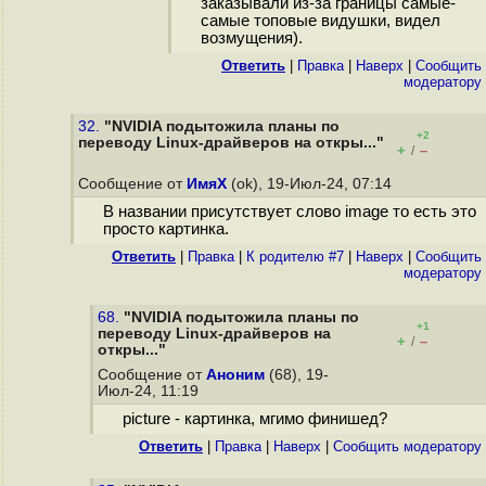
заказывали из-за границы самые-
самые топовые видушки, видел
возмущения).
Ответить
|
Правка
|
Наверх
|
Cообщить
модератору
32.
"NVIDIA подытожила планы по
+2
переводу Linux-драйверов на откры..."
+
–
/
Сообщение от
ИмяХ
(ok), 19-Июл-24, 07:14
В названии присутствует слово image то есть это
просто картинка.
Ответить
|
Правка
|
К родителю #7
|
Наверх
|
Cообщить
модератору
68.
"NVIDIA подытожила планы по
+1
переводу Linux-драйверов на
+
–
/
откры..."
Сообщение от
Аноним
(68), 19-
Июл-24, 11:19
picture - картинка, мгимо финишед?
Ответить
|
Правка
|
Наверх
|
Cообщить модератору