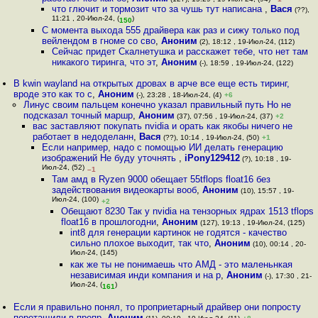
что глючит и тормозит что за чушь тут написана
,
Вася
(??),
11:21 , 20-Июл-24, (
)
150
С момента выхода 555 драйвера как раз и сижу только под
вейлендом в гноме со сво
,
Аноним
(2), 18:12 , 19-Июл-24, (112)
Сейчас придет Скалнетушка и расскажет тебе, что нет там
никакого тиринга, что эт
,
Аноним
(-), 18:59 , 19-Июл-24, (122)
В kwin wayland на открытых дровах в арче все еще есть тиринг,
вроде это как то с
,
Аноним
(-), 23:28 , 18-Июл-24, (4)
+6
Линус своим пальцем конечно указал правильный путь Но не
подсказал точный маршр
,
Аноним
(37), 07:56 , 19-Июл-24, (37)
+2
вас заставляют покупать nvidia и орать как якобы ничего не
работает в недоделанн
,
Вася
(??), 10:14 , 19-Июл-24, (50)
+1
Если например, надо с помощью ИИ делать генерацию
изображений Не буду уточнять
,
iPony129412
(?), 10:18 , 19-
Июл-24, (52)
–1
Там амд в Ryzen 9000 обещает 55tflops float16 без
задействования видеокарты вооб
,
Аноним
(10), 15:57 , 19-
Июл-24, (100)
+2
Обещают 8230 Так у nvidia на тензорных ядрах 1513 tflops
float16 в прошлогодни
,
Аноним
(127), 19:13 , 19-Июл-24, (125)
int8 для генерации картинок не годятся - качество
сильно плохое выходит, так что
,
Аноним
(10), 00:14 , 20-
Июл-24, (145)
как же ты не понимаешь что АМД - это маленьнкая
независимая инди компания и на р
,
Аноним
(-), 17:30 , 21-
Июл-24, (
)
161
Если я правильно понял, то проприетарный драйвер они попросту
перетащили в пропр
,
Аноним