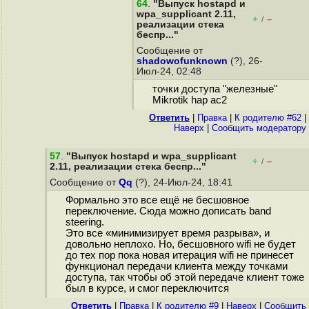
64
.
"Выпуск hostapd и
wpa_supplicant 2.11,
+
–
/
реализации стека
беспр..."
Сообщение от
shadowofunknown
(?), 26-
Июл-24, 02:48
точки доступа "железные"
Mikrotik hap ac2
Ответить
|
Правка
|
К родителю #62
|
Наверх
|
Cообщить модератору
57
.
"Выпуск hostapd и wpa_supplicant
+
–
/
2.11, реализации стека беспр..."
Сообщение от
Qq
(?), 24-Июл-24, 18:41
Формально это все ещё не бесшовное
переключение. Сюда можно дописать band
steering.
Это все «минимизирует время разрыва», и
довольно неплохо. Но, бесшовного wifi не будет
до тех пор пока новая итерация wifi не принесет
функционал передачи клиента между точками
доступа, так чтобы об этой передаче клиент тоже
был в курсе, и смог переключится
Ответить
|
Правка
|
К родителю #9
|
Наверх
|
Cообщить