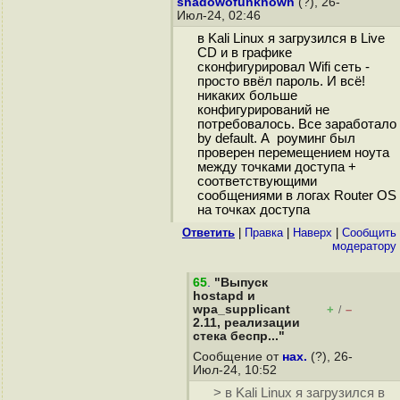
shadowofunknown
(?), 26-
Июл-24, 02:46
в Kali Linux я загрузился в Live
CD и в графике
сконфигурировал Wifi сеть -
просто ввёл пароль. И всё!
никаких больше
конфигурирований не
потребовалось. Все заработало
by default. А роуминг был
проверен перемещением ноута
между точками доступа +
соответствующими
сообщениями в логах Router OS
на точках доступа
Ответить
|
Правка
|
Наверх
|
Cообщить
модератору
65
.
"Выпуск
hostapd и
wpa_supplicant
+
–
/
2.11, реализации
стека беспр..."
Сообщение от
нах.
(?), 26-
Июл-24, 10:52
> в Kali Linux я загрузился в