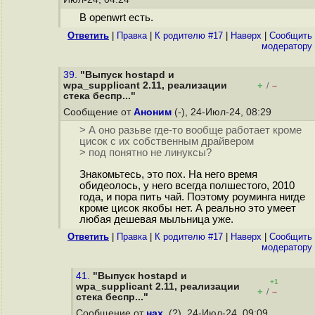
В openwrt есть.
Ответить
|
Правка
|
К родителю #17
|
Наверх
|
Cообщить
модератору
39.
"Выпуск hostapd и
wpa_supplicant 2.11, реализации
+
–
/
стека беспр..."
Сообщение от
Аноним
(-), 24-Июл-24, 08:29
> А оно разьве где-то вообще работает кроме
цисок с их собственным драйвером
> под понятно не линуксы?
Знакомьтесь, это пох. На него время
обидеолось, у него всегда полшестого, 2010
года, и пора пить чай. Поэтому роуминга нигде
кроме цисок якобы нет. А реально это умеет
любая дешевая мыльница уже.
Ответить
|
Правка
|
К родителю #17
|
Наверх
|
Cообщить
модератору
41.
"Выпуск hostapd и
+1
wpa_supplicant 2.11, реализации
+
–
/
стека беспр..."
Сообщение от
нах.
(?), 24-Июл-24, 09:09