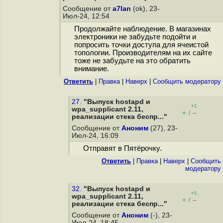
Сообщение от
a7lan
(ok), 23-
Июл-24, 12:54
Продолжайте наблюдение. В магазинах
электроники не забудьте подойти и
попросить точки доступа для ячеистой
топологии. Производителям на их сайте
тоже не забудьте на это обратить
внимание.
Ответить
|
Правка
|
Наверх
|
Cообщить модератору
27.
"Выпуск hostapd и
+1
wpa_supplicant 2.11,
+
–
/
реализации стека беспр..."
Сообщение от
Аноним
(27), 23-
Июл-24, 16:09
Отправят в Пятёрочку.
Ответить
|
Правка
|
Наверх
|
Cообщить
модератору
32.
"Выпуск hostapd и
+1
wpa_supplicant 2.11,
+
–
/
реализации стека беспр..."
Сообщение от
Аноним
(-), 23-
Июл-24, 18:45