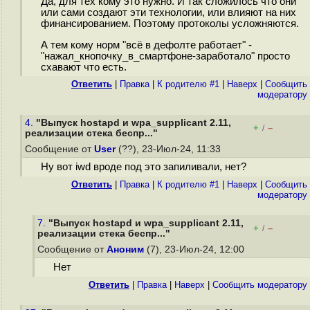
Да, для тех кому это нужно. И так сложилось что они
или сами создают эти технологии, или влияют на них
финансированием. Поэтому протоколы усложняются.
А тем кому норм "всё в дефолте работает" -
"нажал_кнопочку_в_смартфоне-заработало" просто
схавают что есть.
Ответить
|
Правка
|
К родителю #1
|
Наверх
|
Cообщить
модератору
4.
"Выпуск hostapd и wpa_supplicant 2.11,
+
–
/
реализации стека беспр..."
Сообщение от
User
(??), 23-Июл-24, 11:33
Ну вот iwd вроде под это запиливали, нет?
Ответить
|
Правка
|
К родителю #1
|
Наверх
|
Cообщить
модератору
7.
"Выпуск hostapd и wpa_supplicant 2.11,
+
–
/
реализации стека беспр..."
Сообщение от
Аноним
(7), 23-Июл-24, 12:00
Нет
Ответить
|
Правка
|
Наверх
|
Cообщить модератору