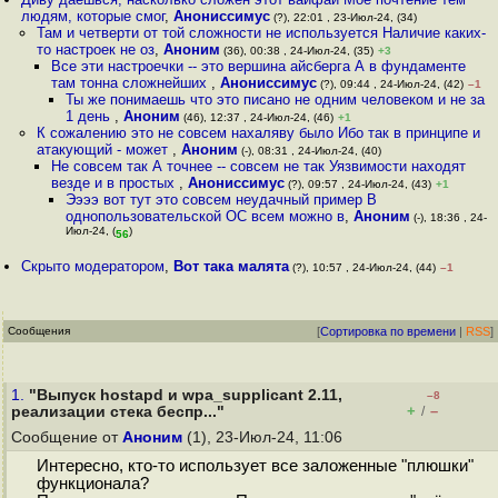
людям, которые смог
,
Анониссимус
(?), 22:01 , 23-Июл-24, (34)
Там и четверти от той сложности не используется Наличие каких-
то настроек не оз
,
Аноним
(36), 00:38 , 24-Июл-24, (35)
+3
Все эти настроечки -- это вершина айсберга А в фундаменте
там тонна сложнейших
,
Анониссимус
(?), 09:44 , 24-Июл-24, (42)
–1
Ты же понимаешь что это писано не одним человеком и не за
1 день
,
Аноним
(46), 12:37 , 24-Июл-24, (46)
+1
К сожалению это не совсем нахаляву было Ибо так в принципе и
атакующий - может
,
Аноним
(-), 08:31 , 24-Июл-24, (40)
Не совсем так А точнее -- совсем не так Уязвимости находят
везде и в простых
,
Анониссимус
(?), 09:57 , 24-Июл-24, (43)
+1
Ээээ вот тут это совсем неудачный пример В
однопользовательской ОС всем можно в
,
Аноним
(-), 18:36 , 24-
Июл-24, (
)
56
Скрыто модератором
,
Вот така малята
(?), 10:57 , 24-Июл-24, (44)
–1
Сообщения
[
Сортировка по времени
|
RSS
]
1.
"Выпуск hostapd и wpa_supplicant 2.11,
–8
+
–
реализации стека беспр..."
/
Сообщение от
Аноним
(1), 23-Июл-24, 11:06
Интересно, кто-то использует все заложенные "плюшки"
функционала?