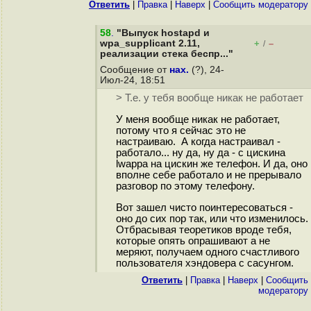
Ответить
|
Правка
|
Наверх
|
Cообщить модератору
58
.
"Выпуск hostapd и
wpa_supplicant 2.11,
+
–
/
реализации стека беспр..."
Сообщение от
нах.
(?), 24-
Июл-24, 18:51
> Т.е. у тебя вообще никак не работает
У меня вообще никак не работает,
потому что я сейчас это не
настраиваю. А когда настраивал -
работало... ну да, ну да - с цискина
lwappа на цискин же телефон. И да, оно
вполне себе работало и не прерывало
разговор по этому телефону.
Вот зашел чисто поинтересоваться -
оно до сих пор так, или что изменилось.
Отбрасывая теоретиков вроде тебя,
которые опять опрашивают а не
меряют, получаем одного счастливого
пользователя хэндовера с сасунгом.
Ответить
|
Правка
|
Наверх
|
Cообщить
модератору