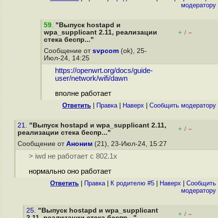
модератору
59
.
"Выпуск hostapd и
wpa_supplicant 2.11, реализации
+
–
/
стека беспр..."
Сообщение от
svpcom
(ok), 25-
Июл-24, 14:25
https://openwrt.org/docs/guide-
user/network/wifi/dawn
вполне работает
Ответить
|
Правка
|
Наверх
|
Cообщить модератору
21.
"Выпуск hostapd и wpa_supplicant 2.11,
+
–
/
реализации стека беспр..."
Сообщение от
Аноним
(21), 23-Июл-24, 15:27
> iwd не работает с 802.1х
нормально оно работает
Ответить
|
Правка
|
К родителю #5
|
Наверх
|
Cообщить
модератору
25.
"Выпуск hostapd и wpa_supplicant
+
–
/
2.11, реализации стека беспр..."