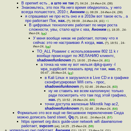
В openwrt есть
,
а што не так
(?), 04:24 , 24-Июл-24, (38)
Знакомьтесь, это пох На него время обидеолось, у него
всегда полшестого, 2010 г
,
Аноним
(-), 08:29 , 24-Июл-24, (39)
я спрашивал не про есть оно и в 2010м вот такое есть , а
про работает Пок
,
нах.
(?), 09:09 , 24-Июл-24, (41)
+1
В цифровых технологиях работает по мере роста
сложности, увы, стало идти с ква
,
Аноним
(-), 18:35 , 24-
Июл-24, (
)
55
У меня вообще никак не работает, потому что я
сейчас это не настраиваю А когда
,
нах.
(?), 18:51 , 24-
Июл-24, (
)
58
TO_ALL Роаминг с использованием 802 11 k r
вообще происходит по ЖЕЛАНИЮ клиентс
,
shadowofunknown
(?), 18:00 , 25-Июл-24, (
61
)
а точка на чем ну вот нельзя dpkg-query -l
wpa_supplicant показать вряд ли там
,
нах.
(?),
00:47 , 26-Июл-24, (
)
62
в Kali Linux я загрузился в Live CD и в графике
сконфигурировал Wifi сеть - прос
,
shadowofunknown
(?), 02:46 , 26-Июл-24, (
63
)
ну не ставить же всем калолинукс только
ради посмотреть что там под этой графико
,
нах.
(?), 10:52 , 26-Июл-24, (
65
)
точки доступа железные Mikrotik hap ac2
,
shadowofunknown
(?), 02:48 , 26-Июл-24, (
64
)
Формально это все ещё не бесшовное переключение Сюда
можно дописать band steeri
,
Qq
(?), 18:41 , 24-Июл-24, (
57
)
https openwrt org docs guide-user network wifi dawnвполне
работает
,
svpcom
(ok), 14:25 , 25-Июл-24, (
59
)
нормально оно работает
,
Аноним
(21), 15:27 , 23-Июл-24, (21)