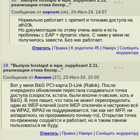
50.
"Выпуск hostapd и wpa_supplicant 2.11,
+
–
/
реализации стека беспр..."
Сообщение от
svpcom
(ok), 24-Июл-24, 14:07
Нормально работает с openwrt и точками доступа на
ath10k.
Но документации по этому очень мало и есть
проблемы с EAP + dynamic vlans. С ними у меня не
получилось завести. Без них работает.
Ответить
|
Правка
|
К родителю #5
|
Наверх
|
Cообщить
модератору
18.
"Выпуск hostapd и wpa_supplicant 2.11,
+
–
/
реализации стека беспр..."
Сообщение от
Аноним
(27), 23-Июл-24, 15:03
Вот у меня B&G PCI-карта D-Link (Ralink). После
очередного обновления перестала создаваться точка
доступа (скорости, кстати, были вполне n-овские, хоть и
B&G). В логе пишет, что типа не может переопределить
один из WEP-ключей (хотя WEP отключён и настроено всё
на WPA2, WPA3 не поддерживается, так как нет MFP, ни
аппаратного, но программного почему-то). Открытая точка
по-прежнему создаётся и работает, но я таким говном
пользоваться не буду.
Ответить
|
Правка
|
Наверх
|
Cообщить модератору