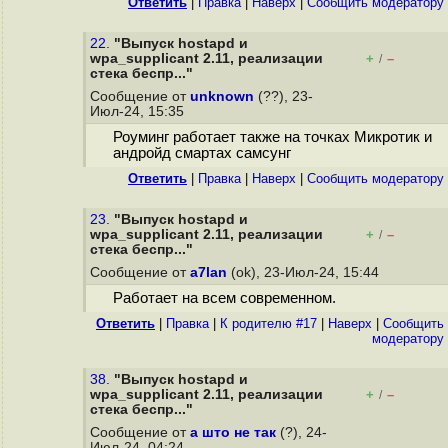
Ответить
|
Правка
|
Наверх
|
Cообщить модератору
22.
"Выпуск hostapd и
wpa_supplicant 2.11, реализации
+
–
/
стека беспр..."
Сообщение от
unknown
(??), 23-
Июл-24, 15:35
Роуминг работает также на точках Микротик и
андройд смартах самсунг
Ответить
|
Правка
|
Наверх
|
Cообщить модератору
23.
"Выпуск hostapd и
wpa_supplicant 2.11, реализации
+
–
/
стека беспр..."
Сообщение от
a7lan
(ok), 23-Июл-24, 15:44
Работает на всем современном.
Ответить
|
Правка
|
К родителю #17
|
Наверх
|
Cообщить
модератору
38.
"Выпуск hostapd и
wpa_supplicant 2.11, реализации
+
–
/
стека беспр..."
Сообщение от
а што не так
(?), 24-
Июл-24, 04:24