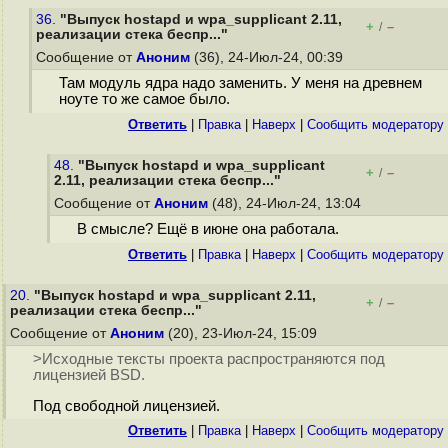
36.
"Выпуск hostapd и wpa_supplicant 2.11,
+
–
/
реализации стека беспр..."
Сообщение от
Аноним
(36), 24-Июл-24, 00:39
Там модуль ядра надо заменить. У меня на древнем
ноуте то же самое было.
Ответить
|
Правка
|
Наверх
|
Cообщить модератору
48.
"Выпуск hostapd и wpa_supplicant
+
–
/
2.11, реализации стека беспр..."
Сообщение от
Аноним
(48), 24-Июл-24, 13:04
В смысле? Ещё в июне она работала.
Ответить
|
Правка
|
Наверх
|
Cообщить модератору
20.
"Выпуск hostapd и wpa_supplicant 2.11,
+
–
/
реализации стека беспр..."
Сообщение от
Аноним
(20), 23-Июл-24, 15:09
>Исходные тексты проекта распространяются под
лицензией BSD.
Под свободной лицензией.
Ответить
|
Правка
|
Наверх
|
Cообщить модератору