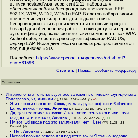
выпуск hostapd/wpa_supplicant 2.11, набора для
обеспечения работы беспроводных протоколов IEEE
802.1X, WPA, WPA2, WPA3 и EAP. В состав набора входит
приложение wpa_supplicant для подключения к
беспроводной сети в роли клиента и фоновый процесс
hostapd для обеспечения работы точки доступа и сервера
аутентификации, включающего такие компоненты как WPA
Authenticator, клиент/сервер аутентификации RADIUS,
сервер EAP. Исходные тексты проекта распространяются
под лицензией BSD...
Подробнее:
https://www.opennet.ru/opennews/art.shtml?
num=61596
Ответить
|
Правка
|
Cообщить модератору
Оглавление
Интересно, кто-то использует все заложенные плюшки функционала
Подозреваю, чт
,
Аноним
(1), 11:06 , 23-Июл-24, (1)
–8
Эти плюшки являются бэекндом для других софтин и библиотек
Естественно, что ник
,
Аноним
(2), 11:29 , 23-Июл-24, (2)
+6
Да, для тех кому это нужно И так сложилось что они или сами
создают эти техноло
,
Аноним
(-), 11:29 , 23-Июл-24, (3)
+1
Ну вот iwd вроде под это запиливали, нет
,
User
(??), 11:33 , 23-
Июл-24, (4)
Нет
,
Аноним
(7), 12:00 , 23-Июл-24, (7)
Hostapd вообще основа для поднятия точки Я только недавно