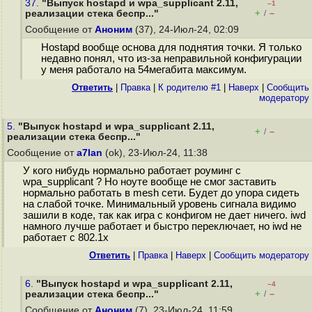
37.
"Выпуск hostapd и wpa_supplicant 2.11,
–1
+
–
реализации стека беспр..."
/
Сообщение от
Аноним
(37), 24-Июл-24, 02:09
Hostapd вообще основа для поднятия точки. Я только
недавно понял, что из-за неправильной конфигурации
у меня работало на 54мегабита максимум.
Ответить
|
Правка
|
К родителю #1
|
Наверх
|
Cообщить
модератору
5.
"Выпуск hostapd и wpa_supplicant 2.11,
+
–
/
реализации стека беспр..."
Сообщение от
a7lan
(ok), 23-Июл-24, 11:38
У кого нибудь нормально работает роуминг с
wpa_supplicant ? Но ноуте вообще не смог заставить
нормально работать в mesh сети. Будет до упора сидеть
на слабой точке. Минимальный уровень сигнала видимо
зашили в коде, так как игра с конфигом не дает ничего. iwd
намного лучше работает и быстро переключает, но iwd не
работает с 802.1х
Ответить
|
Правка
|
Наверх
|
Cообщить модератору
6.
"Выпуск hostapd и wpa_supplicant 2.11,
–4
+
–
реализации стека беспр..."
/
Сообщение от
Аноним
(7), 23-Июл-24, 11:59