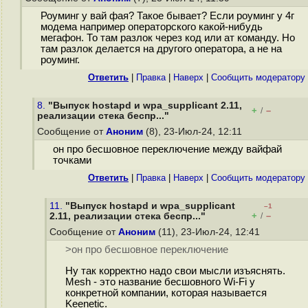
Роуминг у вай фая? Такое бывает? Если роуминг у 4г
модема например операторского какой-нибудь
мегафон. То там разлок через код или ат команду. Но
там разлок делается на другого оператора, а не на
роуминг.
Ответить
|
Правка
|
Наверх
|
Cообщить модератору
8.
"Выпуск hostapd и wpa_supplicant 2.11,
+
–
/
реализации стека беспр..."
Сообщение от
Аноним
(8), 23-Июл-24, 12:11
он про бесшовное переключение между вайфай
точками
Ответить
|
Правка
|
Наверх
|
Cообщить модератору
11.
"Выпуск hostapd и wpa_supplicant
–1
+
–
2.11, реализации стека беспр..."
/
Сообщение от
Аноним
(11), 23-Июл-24, 12:41
>он про бесшовное переключение
Ну так корректно надо свои мысли изъяснять.
Mesh - это название бесшовного Wi-Fi у
конкретной компании, которая называется
Keenetic.