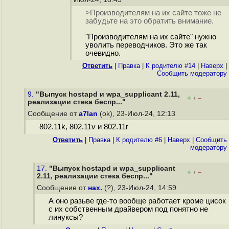
>Производителям на их сайте тоже не
забудьте на это обратить внимание.
"Производителям на их сайте" нужно
уволить переводчиков. Это же так
очевидно.
Ответить
|
Правка
|
К родителю #14
|
Наверх
|
Cообщить модератору
9.
"Выпуск hostapd и wpa_supplicant 2.11,
+
–
/
реализации стека беспр..."
Сообщение от
a7lan
(ok), 23-Июл-24, 12:13
802.11k, 802.11v и 802.11r
Ответить
|
Правка
|
К родителю #6
|
Наверх
|
Cообщить
модератору
17.
"Выпуск hostapd и wpa_supplicant
+
–
/
2.11, реализации стека беспр..."
Сообщение от
нах.
(?), 23-Июл-24, 14:59
А оно разьве где-то вообще работает кроме цисок
с их собственным драйвером под понятно не
линуксы?