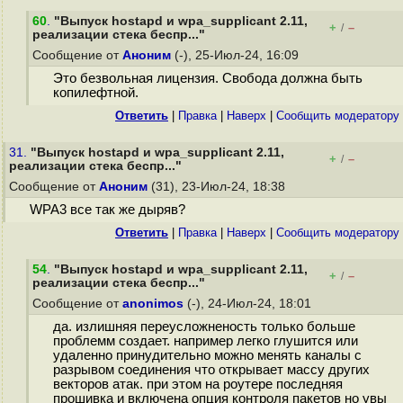
60
.
"Выпуск hostapd и wpa_supplicant 2.11,
+
–
/
реализации стека беспр..."
Сообщение от
Аноним
(-), 25-Июл-24, 16:09
Это безвольная лицензия. Свобода должна быть
копилефтной.
Ответить
|
Правка
|
Наверх
|
Cообщить модератору
31.
"Выпуск hostapd и wpa_supplicant 2.11,
+
–
/
реализации стека беспр..."
Сообщение от
Аноним
(31), 23-Июл-24, 18:38
WPA3 все так же дыряв?
Ответить
|
Правка
|
Наверх
|
Cообщить модератору
54
.
"Выпуск hostapd и wpa_supplicant 2.11,
+
–
/
реализации стека беспр..."
Сообщение от
anonimos
(-), 24-Июл-24, 18:01
да. излишняя переусложненость только больше
проблемм создает. например легко глушится или
удаленно принудительно можно менять каналы с
разрывом соединения что открывает массу других
векторов атак. при этом на роутере последняя
прошивка и включена опция контроля пакетов но увы