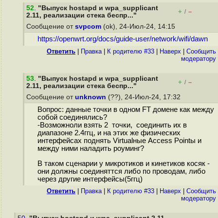
52
.
"Выпуск hostapd и wpa_supplicant
+
–
/
2.11, реализации стека беспр..."
Сообщение от
svpcom
(ok), 24-Июл-24, 14:15
https://openwrt.org/docs/guide-user/network/wifi/dawn
Ответить
|
Правка
|
К родителю #33
|
Наверх
|
Cообщить
модератору
53
.
"Выпуск hostapd и wpa_supplicant
+
–
/
2.11, реализации стека беспр..."
Сообщение от
unknown
(??), 24-Июл-24, 17:32
Вопрос: данные точки в одном FT домене как между
собой соединялись?
-Возможноли взять 2 точки, соединить их в
диапазоне 2.4ггц, и на этих же физических
интерфейсах поднять Virtualные Access Pointы и
между ними наладить роуминг?
В таком сценарии у микротиков и кинетиков косяк -
они должны соединяттся либо по проводам, либо
через другие интерфейсы(5ггц)
Ответить
|
Правка
|
К родителю #33
|
Наверх
|
Cообщить
модератору