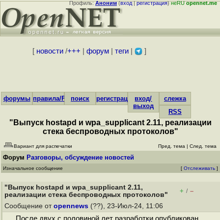
Профиль:
Аноним
(
вход
|
регистрация
)
неRU
opennet.me
[
новости
/
+++
|
форум
|
теги
|
]
форумы
правила/FAQ
поиск
регистрация
вход/
слежка
выход
RSS
"Выпуск hostapd и wpa_supplicant 2.11, реализации
стека беспроводных протоколов"
Вариант для распечатки
Пред. тема
|
След. тема
Форум
Разговоры, обсуждение новостей
Изначальное сообщение
[
Отслеживать
]
"Выпуск hostapd и wpa_supplicant 2.11,
+
–
/
реализации стека беспроводных протоколов"
Сообщение от
opennews
(??), 23-Июл-24, 11:06
После двух с половиной лет разработки опубликован