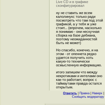
Live CD и в графике
сконфигурировал
ну не ставить же всем
калолинукс только ради
посмотреть что там под этой
графикой, а у тебя ж уже
стоит... (впрочем, насколько
я понимаю - они нескучная
сборка на базе дебиана,
поэтому неожиданностей
быть не может)
Но спасибо, конечно, и на
этом - от опеннета редко
удается получить хоть
какую-то технически
осмысленную информацию.
итого запишем что между
некротиками и интелами оно
как-то работает, вопрос с
таймаутами правда остался
открытым.
Ответить
|
Правка
|
Наверх
|
Cообщить модератору