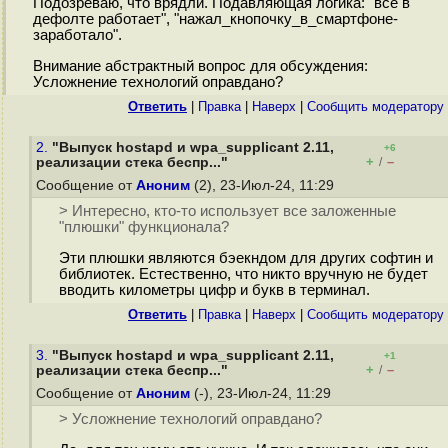
Подозреваю, что врядли. Подавляющая логика: "всё в
дефолте работает", "нажал_кнопочку_в_смартфоне-
заработало".
Внимание абстрактный вопрос для обсуждения:
Усложнение технологий оправдано?
Ответить
|
Правка
|
Наверх
|
Cообщить модератору
2.
"Выпуск hostapd и wpa_supplicant 2.11,
+6
+
–
реализации стека беспр..."
/
Сообщение от
Аноним
(2), 23-Июл-24, 11:29
> Интересно, кто-то использует все заложенные
"плюшки" функционала?
Эти плюшки являются бэекндом для других софтин и
библиотек. Естественно, что никто вручную не будет
вводить километры цифр и букв в терминал.
Ответить
|
Правка
|
Наверх
|
Cообщить модератору
3.
"Выпуск hostapd и wpa_supplicant 2.11,
+1
+
–
реализации стека беспр..."
/
Сообщение от
Аноним
(-), 23-Июл-24, 11:29
> Усложнение технологий оправдано?