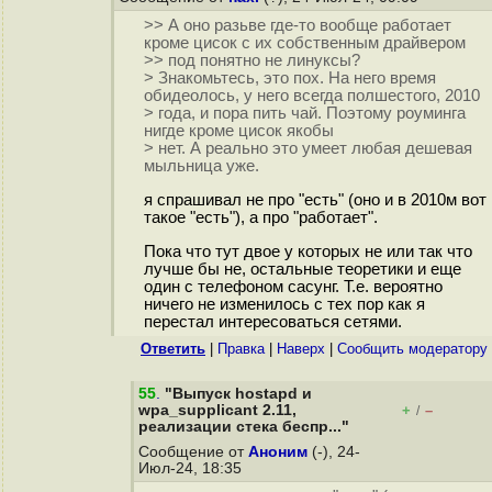
>> А оно разьве где-то вообще работает
кроме цисок с их собственным драйвером
>> под понятно не линуксы?
> Знакомьтесь, это пох. На него время
обидеолось, у него всегда полшестого, 2010
> года, и пора пить чай. Поэтому роуминга
нигде кроме цисок якобы
> нет. А реально это умеет любая дешевая
мыльница уже.
я спрашивал не про "есть" (оно и в 2010м вот
такое "есть"), а про "работает".
Пока что тут двое у которых не или так что
лучше бы не, остальные теоретики и еще
один с телефоном сасунг. Т.е. вероятно
ничего не изменилось с тех пор как я
перестал интересоваться сетями.
Ответить
|
Правка
|
Наверх
|
Cообщить модератору
55
.
"Выпуск hostapd и
wpa_supplicant 2.11,
+
–
/
реализации стека беспр..."
Сообщение от
Аноним
(-), 24-
Июл-24, 18:35