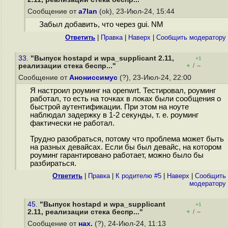
Сообщение от
a7lan
(ok), 23-Июл-24, 15:44
Забыл добавить, что через gui. NM
Ответить
|
Правка
|
Наверх
|
Cообщить модератору
33.
"Выпуск hostapd и wpa_supplicant 2.11,
+1
+
–
реализации стека беспр..."
/
Сообщение от
Анониссимус
(?), 23-Июл-24, 22:00
Я настроил роуминг на openwrt. Тестировал, роуминг
работал, то есть на точках в локах были сообщения о
быстрой аутентификации. При этом на ноуте
наблюдал задержку в 1-2 секунды, т. е. роуминг
фактически не работал.
Трудно разобраться, потому что проблема может быть
на разных девайсах. Если бы был девайс, на котором
роуминг гарантировано работает, можно было бы
разбираться.
Ответить
|
Правка
|
К родителю #5
|
Наверх
|
Cообщить
модератору
45.
"Выпуск hostapd и wpa_supplicant
+1
+
–
2.11, реализации стека беспр..."
/
Сообщение от
нах.
(?), 24-Июл-24, 11:13