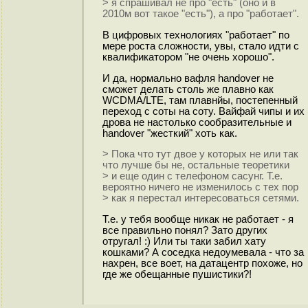
> я спрашивал не про "есть" (оно и в
2010м вот такое "есть"), а про "работает".
В цифровых технологиях "работает" по
мере роста сложности, увы, стало идти с
квалификатором "не очень хорошо".
И да, нормально вафля handover не
сможет делать столь же плавно как
WCDMA/LTE, там плавнйы, постепенный
переход с соты на соту. Вайфай чипы и их
дрова не настолько сообразительные и
handover "жесткий" хоть как.
> Пока что тут двое у которых не или так
что лучше бы не, остальные теоретики
> и еще один с телефоном сасунг. Т.е.
вероятно ничего не изменилось с тех пор
> как я перестал интересоваться сетями.
Т.е. у тебя вообще никак не работает - я
все правильно понял? Зато других
отругал! :) Или ты таки забил хату
кошками? А соседка недоумевала - что за
нахрен, все воет, на датацентр похоже, но
где же обещанные пушистики?!