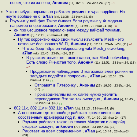
понял, что из-за непр
,
Аноним
(37), 02:09 , 24-Июл-24, (37)
–1
У кого нибудь нормально работает роуминг с wpa_supplicant Но
ноуте вообще не с
,
a7lan
(ok), 11:38 , 23-Июл-24, (5)
Роуминг у вай фая Такое бывает Если роуминг у 4г модема
например операторского
,
Аноним
(7), 11:59 , 23-Июл-24, (6)
–4
он про бесшовное переключение между вайфай точками
,
Аноним
(8), 12:11 , 23-Июл-24, (8)
Ну так корректно надо свои мысли изъяснять Mesh - это
название бесшовного Wi-Fi
,
Аноним
(11), 12:41 , 23-Июл-24, (11)
–1
Что за бред https en wikipedia org wiki Mesh_networking
,
a7lan
(ok), 12:45 , 23-Июл-24, (12)
В русском языке нет такого слова, как Mesh networking
Есть слово Ячеистая топо
,
Аноним
(11), 12:51 , 23-Июл-24, (13)
–7
Продолжайте наблюдение В магазинах электроники не
забудьте подойти и попросить
,
a7lan
(ok), 12:54 , 23-
Июл-24, (14)
+5
Отправят в Пятёрочку
,
Аноним
(27), 16:09 , 23-Июл-24,
(27)
+1
Производителям на их сайте нужно уволить
переводчиков Это же так очевидно
,
Аноним
(-), 18:45 ,
23-Июл-24, (32)
+1
802 11k, 802 11v и 802 11r
,
a7lan
(ok), 12:13 , 23-Июл-24, (9)
А оно разьве где-то вообще работает кроме цисок с их
собственным драйвером под п
,
нах.
(?), 14:59 , 23-Июл-24, (17)
Роуминг работает также на точках Микротик и андройд
смартах самсунг
,
unknown
(??), 15:35 , 23-Июл-24, (22)
Работает на всем современном
,
a7lan
(ok), 15:44 , 23-Июл-24,
(23)