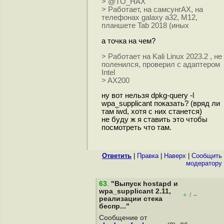
> @TO_НАХ
> Работает, на самсунгАХ, на
телефонах galaxy a32, M12,
планшете Tab 2018 (иных
а точка на чем?
> Работает на Kali Linux 2023.2 , не
поленился, проверил с адаптером
Intel
> AX200
ну вот нельзя dpkg-query -l
wpa_supplicant показать? (вряд ли
там iwd, хотя с них станется)
не буду ж я ставить это чтобы
посмотреть что там.
Ответить
|
Правка
|
Наверх
|
Cообщить
модератору
63
.
"Выпуск hostapd и
wpa_supplicant 2.11,
+
–
/
реализации стека
беспр..."
Сообщение от