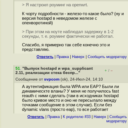
> Я настроил роуминг на openwrt.
К чорту подробности - железо-то какое было? (ну и
версия hostapd в неведомом железе с
опенворотиной)
> При этом на ноуте наблюдал задержку в 1-2
секунды, т. е. роуминг фактически не работал.
Спасибо, я примерно так себе конечно это и
представляю.
Ответить
|
Правка
|
Наверх
|
Cообщить модератору
51
.
"Выпуск hostapd и wpa_supplicant
+
–
/
2.11, реализации стека беспр..."
Сообщение от
svpcom
(ok), 24-Июл-24, 14:10
А аутентификация была WPA или EAP? Были ли
динамическте вланы? У меня не получилось fast
reauth с ними сделать (там в исходниках hostapd
было кривое место и оно не пересылало между
точками сообщение в этом случае). Если без
dynamic vlans (просто eap), то все работает
Ответить
|
Правка
|
К родителю #33
|
Наверх
|
Cообщить
модератору