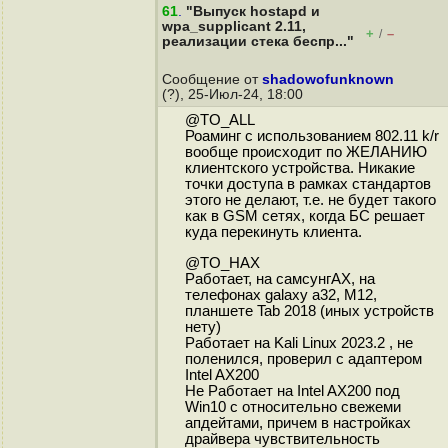
61
.
"Выпуск hostapd и
wpa_supplicant 2.11,
+
–
/
реализации стека беспр..."
Сообщение от
shadowofunknown
(?), 25-Июл-24, 18:00
@TO_ALL
Роаминг с использованием 802.11 k/r
вообще происходит по ЖЕЛАНИЮ
клиентского устройства. Никакие
точки доступа в рамках стандартов
этого не делают, т.е. не будет такого
как в GSM сетях, когда БС решает
куда перекинуть клиента.
@TO_НАХ
Работает, на самсунгАХ, на
телефонах galaxy a32, M12,
планшете Tab 2018 (иных устройств
нету)
Работает на Kali Linux 2023.2 , не
поленился, проверил с адаптером
Intel AX200
Не Работает на Intel AX200 под
Win10 c относительно свежеми
апдейтами, причем в настройках
драйвера чувствительность