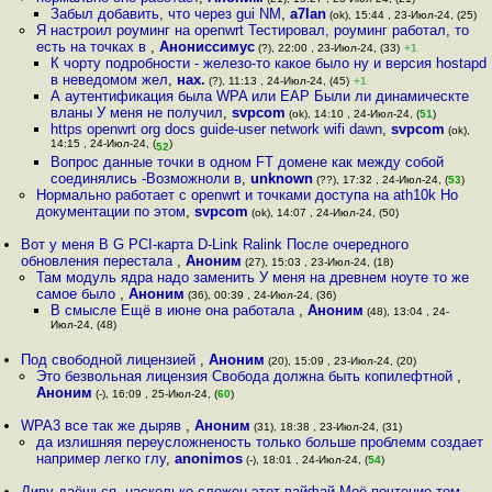
Забыл добавить, что через gui NM
,
a7lan
(ok), 15:44 , 23-Июл-24, (25)
Я настроил роуминг на openwrt Тестировал, роуминг работал, то
есть на точках в
,
Анониссимус
(?), 22:00 , 23-Июл-24, (33)
+1
К чорту подробности - железо-то какое было ну и версия hostapd
в неведомом жел
,
нах.
(?), 11:13 , 24-Июл-24, (45)
+1
А аутентификация была WPA или EAP Были ли динамическте
вланы У меня не получил
,
svpcom
(ok), 14:10 , 24-Июл-24, (
51
)
https openwrt org docs guide-user network wifi dawn
,
svpcom
(ok),
14:15 , 24-Июл-24, (
)
52
Вопрос данные точки в одном FT домене как между собой
соединялись -Возможноли в
,
unknown
(??), 17:32 , 24-Июл-24, (
53
)
Нормально работает с openwrt и точками доступа на ath10k Но
документации по этом
,
svpcom
(ok), 14:07 , 24-Июл-24, (50)
Вот у меня B G PCI-карта D-Link Ralink После очередного
обновления перестала
,
Аноним
(27), 15:03 , 23-Июл-24, (18)
Там модуль ядра надо заменить У меня на древнем ноуте то же
самое было
,
Аноним
(36), 00:39 , 24-Июл-24, (36)
В смысле Ещё в июне она работала
,
Аноним
(48), 13:04 , 24-
Июл-24, (48)
Под свободной лицензией
,
Аноним
(20), 15:09 , 23-Июл-24, (20)
Это безвольная лицензия Свобода должна быть копилефтной
,
Аноним
(-), 16:09 , 25-Июл-24, (
60
)
WPA3 все так же дыряв
,
Аноним
(31), 18:38 , 23-Июл-24, (31)
да излишняя переусложненость только больше проблемм создает
например легко глу
,
anonimos
(-), 18:01 , 24-Июл-24, (
54
)
Диву даёшься, насколько сложен этот вайфай Моё почтение тем