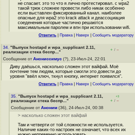
не спасает. это то что я лично протестировал. с wpa2
такой трюк сложнее провести либо никак особенно
если выставлен фиксированный канал. наиболее
опасные для wpa2 это krack attack и деассоциация
соеденения которые частично решаются
максимальным паролем и впн при использовании wifi.
Ответить
|
Правка
|
Наверх
|
Cообщить модератору
34.
"Выпуск hostapd и wpa_supplicant 2.11,
+
–
/
реализации стека беспр..."
Сообщение от
Анониссимус
(?), 23-Июл-24, 22:01
Диву даёшься, насколько сложен этот вайфай. Моё
почтение тем людям, которые смогли это довести до
уровня "ввёл ключ, ткнул кнопку, интернет появился".
Ответить
|
Правка
|
Наверх
|
Cообщить модератору
35.
"Выпуск hostapd и wpa_supplicant 2.11,
+3
+
–
реализации стека беспр..."
/
Сообщение от
Аноним
(36), 24-Июл-24, 00:38
> насколько сложен этот вайфай
Там и четверти от той сложности не используется.
Наличие каких-то настроек не означает, что всех их
нужно непременно использовать.