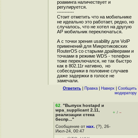
роаминга наличествует и
регулируется.
-----------
Стоит отметить что на мобильнике
не идеально это работает, редко, но
случалось, что не хотел на другую
AP мобильник переключаться.
А с точки зрения usability для VoIP
применений для Микротиковских
RouterOS со старыми драйверами и
точками в режиме WDS - телефон
тоже переключался, не так быстро
как в 802.11r нативно, но
собеседники в половине случаев
даже задержки в голосе не
замечали.
Ответить
|
Правка
|
Наверх
|
Cообщить
модератору
62
.
"Выпуск hostapd и
wpa_supplicant 2.11,
+
–
/
реализации стека
беспр..."
Сообщение от
нах.
(?), 26-
Июл-24, 00:47