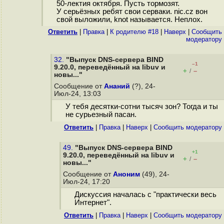
50-лектия октября. Пусть тормозят.
У серьёзных ребят свои серваки. nic.cz вон
свой выложили, knot называется. Неплох.
Ответить
|
Правка
|
К родителю #18
|
Наверх
|
Cообщить
модератору
32.
"Выпуск DNS-сервера BIND
–1
9.20.0, переведённый на libuv и
+
–
/
новы..."
Сообщение от
Ананий
(?), 24-
Июл-24, 13:03
У тебя десятки-сотни тысяч зон? Тогда и ты
не сурьезный пасан.
Ответить
|
Правка
|
Наверх
|
Cообщить модератору
49.
"Выпуск DNS-сервера BIND
+1
9.20.0, переведённый на libuv и
+
–
/
новы..."
Сообщение от
Аноним
(49), 24-
Июл-24, 17:20
Дискуссия началась с "практически весь
Интернет".
Ответить
|
Правка
|
Наверх
|
Cообщить модератору