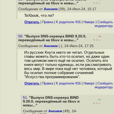
+
–
переведённый на libuv и новы..."
/
Сообщение от
Аноним
(39), 24-Июл-24, 15:17
TeXbook, что ли?
Ответить
|
Правка
|
К родителю #16
|
Наверх
|
Cообщить
модератору
50.
"Выпуск DNS-сервера BIND 9.20.0,
–4
+
–
переведённый на libuv и новы..."
/
Сообщение от
Аноним
(-), 24-Июл-24, 17:25
Из русских Кнута никто не читал. Отдельные
главы можеть быть кто-то осилил, но даже один
том целиком никто ещё не осилил. Осилить его
книги могут только единицы, если рассматривать
весь мир. В мире пока ещё нет человека, который
бы осилил полное собрание сочинений
"Искусства программирования".
Ответить
|
Правка
|
К родителю #16
|
Наверх
|
Cообщить
модератору
51.
"Выпуск DNS-сервера BIND
+5
9.20.0, переведённый на libuv и
+
–
/
новы..."
Сообщение от
Аноним
(49), 24-