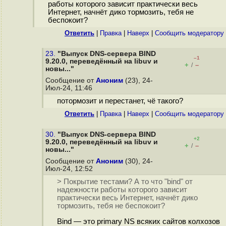
работы которого зависит практически весь
Интернет, начнёт дико тормозить, тебя не
беспокоит?
Ответить
|
Правка
|
Наверх
|
Cообщить модератору
23.
"Выпуск DNS-сервера BIND
–1
9.20.0, переведённый на libuv и
+
–
/
новы..."
Сообщение от
Аноним
(23), 24-
Июл-24, 11:46
потормозит и перестанет, чё такого?
Ответить
|
Правка
|
Наверх
|
Cообщить модератору
30.
"Выпуск DNS-сервера BIND
+2
9.20.0, переведённый на libuv и
+
–
/
новы..."
Сообщение от
Аноним
(30), 24-
Июл-24, 12:52
> Покрытие тестами? А то что "bind" от
надежности работы которого зависит
практически весь Интернет, начнёт дико
тормозить, тебя не беспокоит?
Bind — это primary NS всяких сайтов колхозов