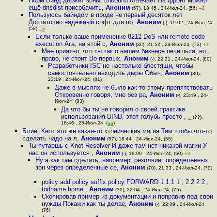
Норм Бинд держит зоны, unbound отвечает На фронт можно
ещё dnsdist присобачить
,
Аноним
(57), 18:45 , 24-Июл-24, (56)
–2
Пользуюсь байндом в проде не первый десяток лет
Достаточно надёжный софт для пр
,
Аноним
(-), 19:02 , 24-Июл-24,
(58)
–2
Если только ваше применение 8212 DoS или remote code
execution Ага, на этой с
,
Аноним
(30), 21:52 , 24-Июл-24, (73)
+1
Мне приятно, что ты так о нашем бизнесе печёшься, но,
право, не стоит Во-первых
,
Аноним
(-), 22:31 , 24-Июл-24, (80)
Разработчики ISC не настолько блестящи, чтобы
самостоятельно находить дыры Обыч
,
Аноним
(30),
23:19 , 24-Июл-24, (81)
Даже в мыслях не было как-то этому препятствовать
Откровенно говоря, мне без ра
,
Аноним
(-), 23:49 , 24-
Июл-24, (83)
Да что бы ты не говорил о своей практике
использования BIND, этот голубь просто
,
_
(??),
18:46 , 25-Июл-24, (
)
98
Блин, Кнот это же какая-то хтоническая магия Там чтобы что-то
сделать надо на л
,
Аноним
(57), 18:44 , 24-Июл-24, (55)
Ты путаешь с Knot Resolver И даже там нет никакой магии У
нас он используется
,
Аноним
(-), 19:09 , 24-Июл-24, (60)
+3
Ну а как там сделать, например, резолвинг определенных
зон через определенные се
,
Аноним
(70), 21:33 , 24-Июл-24, (70)
policy add policy suffix policy FORWARD 1 1 1 1 , 2 2 2 2 ,
todname home
,
Аноним
(30), 22:04 , 24-Июл-24, (75)
Скопировав пример из документации и поправив под свои
нужды Покажи как ты делае
,
Аноним
(-), 22:09 , 24-Июл-24,
(76)