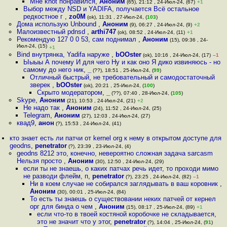
Мне knot понравился
,
Аноним
(65), 21:12 , 24-Июл-24, (67)
+1
Выбор между NSD и YADIFA, получается Всё остальное
редкостное г
,
zo0M
(ok), 11:31 , 27-Июл-24, (
103
)
Дома использую Unbound
,
Аноним
(9), 06:27 , 24-Июл-24, (9)
+2
Малоизвестный pdnsd
,
arthi747
(ok), 08:52 , 24-Июл-24, (11)
+1
Рекомендую 127 0 0 53, сам поднимал
,
Аноним
(15), 09:36 , 24-
Июл-24, (15)
+1
Bind внутрянка, Yadifa наруже
,
bOOster
(ok), 10:16 , 24-Июл-24, (17)
–1
Ыыыы А почему И для чего Ну и как оно Я дико извиняюсь - но
самому до него ник
,
_
(??), 18:51 , 25-Июл-24, (
99
)
Отличный быстрый, не требовательный и самодостаточный
зверек
,
bOOster
(ok), 20:21 , 25-Июл-24, (
100
)
Скрыто модератором
,
_
(??), 07:40 , 28-Июл-24, (
105
)
Skype
,
Аноним
(21), 10:53 , 24-Июл-24, (21)
+2
Не надо так
,
Аноним
(24), 11:52 , 24-Июл-24, (25)
Telegram
,
Аноним
(27), 12:03 , 24-Июл-24, (27)
квад9
,
анон
(?), 15:53 , 24-Июл-24, (41)
кто знает есть ли патчи от kernel org к нему в открытом доступе для
geodns
,
penetrator
(?), 23:39 , 23-Июл-24, (4)
geodns 8212 это, конечно, невероятно сложная задача sarcasm
Нельзя просто
,
Аноним
(30), 12:50 , 24-Июл-24, (29)
если ты не знаешь, о каких патчах речь идет, то проходи мимо
не разводи флейм, п
,
penetrator
(?), 23:25 , 24-Июл-24, (82)
–1
Ни в коем случае не собирался заглядывать в ваш коровник
,
Аноним
(30), 00:01 , 25-Июл-24, (84)
То есть ты знаешь о существовании неких патчей от кернел
орг для бинда о чем
,
Аноним
(15), 08:17 , 25-Июл-24, (89)
+1
если что-то в твоей костяной коробочке не складывается,
это не значит что у этог
,
penetrator
(?), 14:04 , 25-Июл-24, (
91
)