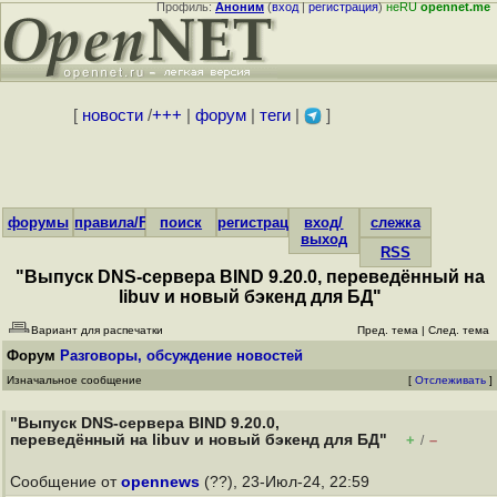
Профиль:
Аноним
(
вход
|
регистрация
)
неRU
opennet.me
[
новости
/
+++
|
форум
|
теги
|
]
форумы
правила/FAQ
поиск
регистрация
вход/
слежка
выход
RSS
"Выпуск DNS-сервера BIND 9.20.0, переведённый на
libuv и новый бэкенд для БД"
Вариант для распечатки
Пред. тема
|
След. тема
Форум
Разговоры, обсуждение новостей
Изначальное сообщение
[
Отслеживать
]
"Выпуск DNS-сервера BIND 9.20.0,
переведённый на libuv и новый бэкенд для БД"
+
–
/
Сообщение от
opennews
(??), 23-Июл-24, 22:59