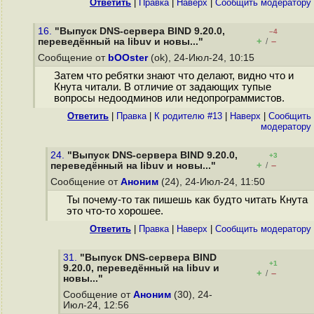
Ответить
|
Правка
|
Наверх
|
Cообщить модератору
16.
"Выпуск DNS-сервера BIND 9.20.0,
–4
+
–
переведённый на libuv и новы..."
/
Сообщение от
bOOster
(ok), 24-Июл-24, 10:15
Затем что ребятки знают что делают, видно что и
Кнута читали. В отличие от задающих тупые
вопросы недоодминов или недопрограммистов.
Ответить
|
Правка
|
К родителю #13
|
Наверх
|
Cообщить
модератору
24.
"Выпуск DNS-сервера BIND 9.20.0,
+3
+
–
переведённый на libuv и новы..."
/
Сообщение от
Аноним
(24), 24-Июл-24, 11:50
Ты почему-то так пишешь как будто читать Кнута
это что-то хорошее.
Ответить
|
Правка
|
Наверх
|
Cообщить модератору
31.
"Выпуск DNS-сервера BIND
+1
9.20.0, переведённый на libuv и
+
–
/
новы..."
Сообщение от
Аноним
(30), 24-
Июл-24, 12:56