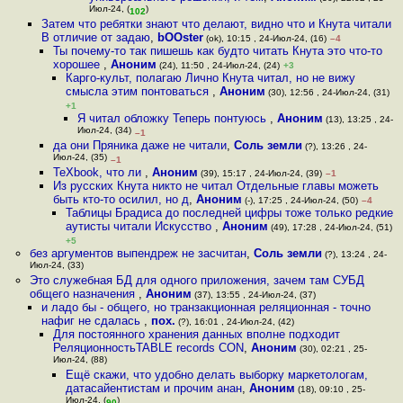
Июл-24, (
)
102
Затем что ребятки знают что делают, видно что и Кнута читали
В отличие от задаю
,
bOOster
(ok), 10:15 , 24-Июл-24, (16)
–4
Ты почему-то так пишешь как будто читать Кнута это что-то
хорошее
,
Аноним
(24), 11:50 , 24-Июл-24, (24)
+3
Карго-культ, полагаю Лично Кнута читал, но не вижу
смысла этим понтоваться
,
Аноним
(30), 12:56 , 24-Июл-24, (31)
+1
Я читал обложку Теперь понтуюсь
,
Аноним
(13), 13:25 , 24-
Июл-24, (34)
–1
да они Пряника даже не читали
,
Соль земли
(?), 13:26 , 24-
Июл-24, (35)
–1
TeXbook, что ли
,
Аноним
(39), 15:17 , 24-Июл-24, (39)
–1
Из русских Кнута никто не читал Отдельные главы можеть
быть кто-то осилил, но д
,
Аноним
(-), 17:25 , 24-Июл-24, (50)
–4
Таблицы Брадиса до последней цифры тоже только редкие
аутисты читали Искусство
,
Аноним
(49), 17:28 , 24-Июл-24, (51)
+5
без аргументов выпендреж не засчитан
,
Соль земли
(?), 13:24 , 24-
Июл-24, (33)
Это служебная БД для одного приложения, зачем там СУБД
общего назначения
,
Аноним
(37), 13:55 , 24-Июл-24, (37)
и ладо бы - общего, но транзакционная реляционная - точно
нафиг не сдалась
,
пох.
(?), 16:01 , 24-Июл-24, (42)
Для постоянного хранения данных вполне подходит
РеляционностьTABLE records CON
,
Аноним
(30), 02:21 , 25-
Июл-24, (88)
Ещё скажи, что удобно делать выборку маркетологам,
датасайентистам и прочим анaн
,
Аноним
(18), 09:10 , 25-
Июл-24, (
)
90