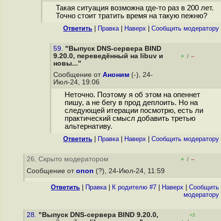
Такая ситуация возможна где-то раз в 200 лет.
Точно стоит тратить время на такую пежню?
Ответить
|
Правка
|
Наверх
|
Cообщить модератору
59.
"Выпуск DNS-сервера BIND
9.20.0, переведённый на libuv и
+
–
/
новы..."
Сообщение от
Аноним
(-), 24-
Июл-24, 19:06
Неточно. Поэтому я об этом на опеннет
пишу, а не бегу в прод деплоить. Но на
следующей итерации посмотрю, есть ли
практический смысл добавить третью
альтернативу.
Ответить
|
Правка
|
Наверх
|
Cообщить модератору
26. Скрыто модератором
+
–
/
Сообщение от
onon
(?), 24-Июл-24, 11:59
Ответить
|
Правка
|
К родителю #7
|
Наверх
|
Cообщить
модератору
28.
"Выпуск DNS-сервера BIND 9.20.0,
+2