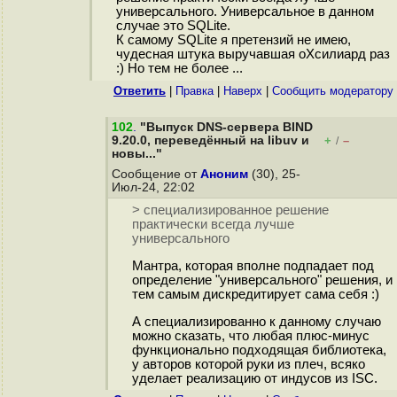
универсального. Универсальное в данном
случае это SQLite.
К самому SQLite я претензий не имею,
чудесная штука выручавшая оХсилиард раз
:) Но тем не более ...
Ответить
|
Правка
|
Наверх
|
Cообщить модератору
102
.
"Выпуск DNS-сервера BIND
9.20.0, переведённый на libuv и
+
–
/
новы..."
Сообщение от
Аноним
(30), 25-
Июл-24, 22:02
> специализированное решение
практически всегда лучше
универсального
Мантра, которая вполне подпадает под
определение "универсального" решения, и
тем самым дискредитирует сама себя :)
А специализированно к данному случаю
можно сказать, что любая плюс-минус
функционально подходящая библиотека,
у авторов которой руки из плеч, всяко
уделает реализацию от индусов из ISC.