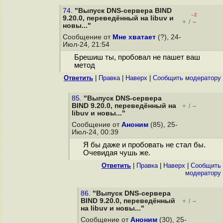
74.
"Выпуск DNS-сервера BIND
–2
9.20.0, переведённый на libuv и
+
–
/
новы..."
Сообщение от
Мне хватает
(?), 24-
Июл-24, 21:54
Брешиш ты, пробовал не пашет ваш
метод
Ответить
|
Правка
|
Наверх
|
Cообщить модератору
85.
"Выпуск DNS-сервера
BIND 9.20.0, переведённый на
+
–
/
libuv и новы..."
Сообщение от
Аноним
(85), 25-
Июл-24, 00:39
Я бы даже и пробовать не стал бы.
Очевидая чушь же.
Ответить
|
Правка
|
Наверх
|
Cообщить
модератору
86.
"Выпуск DNS-сервера
BIND 9.20.0, переведённый
+
–
/
на libuv и новы..."
Сообщение от
Аноним
(30), 25-