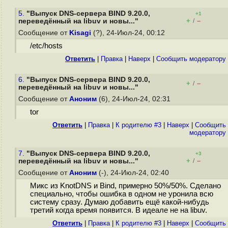
5.
"Выпуск DNS-сервера BIND 9.20.0,
+1
+
–
переведённый на libuv и новы..."
/
Сообщение от
Kisagi
(?), 24-Июл-24, 00:12
/etc/hosts
Ответить
|
Правка
|
Наверх
|
Cообщить модератору
6.
"Выпуск DNS-сервера BIND 9.20.0,
+
–
/
переведённый на libuv и новы..."
Сообщение от
Аноним
(6), 24-Июл-24, 02:31
tor
Ответить
|
Правка
|
К родителю #3
|
Наверх
|
Cообщить
модератору
7.
"Выпуск DNS-сервера BIND 9.20.0,
+3
+
–
переведённый на libuv и новы..."
/
Сообщение от
Аноним
(-), 24-Июл-24, 02:40
Микс из KnotDNS и Bind, примерно 50%/50%. Сделано
специально, чтобы ошибка в одном не уронила всю
систему сразу. Думаю добавить ещё какой-нибудь
третий когда время появится. В идеале не на libuv.
Ответить
|
Правка
|
К родителю #3
|
Наверх
|
Cообщить