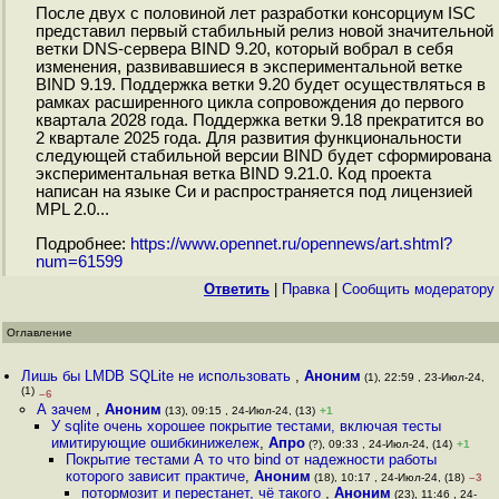
После двух с половиной лет разработки консорциум ISC
представил первый стабильный релиз новой значительной
ветки DNS-сервера BIND 9.20, который вобрал в себя
изменения, развивавшиеся в экспериментальной ветке
BIND 9.19. Поддержка ветки 9.20 будет осуществляться в
рамках расширенного цикла сопровождения до первого
квартала 2028 года. Поддержка ветки 9.18 прекратится во
2 квартале 2025 года. Для развития функциональности
следующей стабильной версии BIND будет сформирована
экспериментальная ветка BIND 9.21.0. Код проекта
написан на языке Си и распространяется под лицензией
MPL 2.0...
Подробнее:
https://www.opennet.ru/opennews/art.shtml?
num=61599
Ответить
|
Правка
|
Cообщить модератору
Оглавление
Лишь бы LMDB SQLite не использовать
,
Аноним
(1), 22:59 , 23-Июл-24,
(1)
–6
А зачем
,
Аноним
(13), 09:15 , 24-Июл-24, (13)
+1
У sqlite очень хорошее покрытие тестами, включая тесты
имитирующие ошибкинижележ
,
Апро
(?), 09:33 , 24-Июл-24, (14)
+1
Покрытие тестами А то что bind от надежности работы
которого зависит практиче
,
Аноним
(18), 10:17 , 24-Июл-24, (18)
–3
потормозит и перестанет, чё такого
,
Аноним
(23), 11:46 , 24-