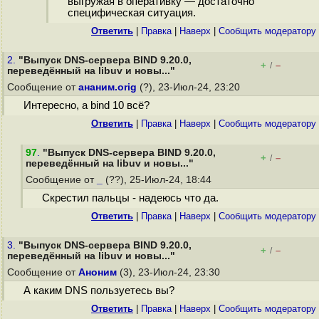
выгружая в оперативку — достаточно
специфическая ситуация.
Ответить
|
Правка
|
Наверх
|
Cообщить модератору
2.
"Выпуск DNS-сервера BIND 9.20.0,
+
–
/
переведённый на libuv и новы..."
Сообщение от
ананим.orig
(?), 23-Июл-24, 23:20
Интересно, а bind 10 всё?
Ответить
|
Правка
|
Наверх
|
Cообщить модератору
97
.
"Выпуск DNS-сервера BIND 9.20.0,
+
–
/
переведённый на libuv и новы..."
Сообщение от
_
(??), 25-Июл-24, 18:44
Скрестил пальцы - надеюсь что да.
Ответить
|
Правка
|
Наверх
|
Cообщить модератору
3.
"Выпуск DNS-сервера BIND 9.20.0,
+
–
/
переведённый на libuv и новы..."
Сообщение от
Аноним
(3), 23-Июл-24, 23:30
А каким DNS пользуетесь вы?
Ответить
|
Правка
|
Наверх
|
Cообщить модератору