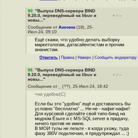
90
.
"Выпуск DNS-сервера BIND
9.20.0, переведённый на libuv и
+
–
/
новы..."
Сообщение от
Аноним
(18), 25-
Июл-24, 09:10
Ещё скажи, что удобно делать выборку
маркетологам, датасайентистам и прочим
анaнистам.
Ответить
|
Правка
|
Наверх
|
Cообщить модератору
96
.
"Выпуск DNS-сервера BIND
9.20.0, переведённый на libuv и
+
–
/
новы..."
Сообщение от
_
(??), 25-Июл-24, 18:42
>но удобно(C)
Если бы это "удобно" ещё и доставалось бы
условно "бесплатно" ... Не-не - нафиг-нафиг!
Для курсовой сделайте свой типо-бинд на
модном Ёзыге и с MS-SQL server в придачу,
ничего против не имею.
В МОИ тулы не лезьте - я когда ухожу, туда
фазу 380V подключаю, я предупреждал ... ;)