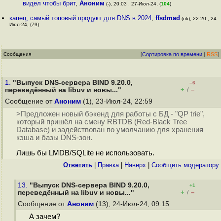
видел чтобы брит
,
Аноним
(-), 20:03 , 27-Июл-24, (
104
)
капец, самый топовый продукт для DNS в 2024
,
ffsdmad
(ok), 22:20 , 24-
Июл-24, (79)
Сообщения
[
Сортировка по времени
|
RSS
]
1.
"Выпуск DNS-сервера BIND 9.20.0,
–6
+
–
переведённый на libuv и новы..."
/
Сообщение от
Аноним
(1), 23-Июл-24, 22:59
>Предложен новый бэкенд для работы с БД - "QP trie",
который пришёл на смену RBTDB (Red-Black Tree
Database) и задействован по умолчанию для хранения
кэша и базы DNS-зон.
Лишь бы LMDB/SQLite не использовать.
Ответить
|
Правка
|
Наверх
|
Cообщить модератору
13.
"Выпуск DNS-сервера BIND 9.20.0,
+1
+
–
переведённый на libuv и новы..."
/
Сообщение от
Аноним
(13), 24-Июл-24, 09:15
А зачем?