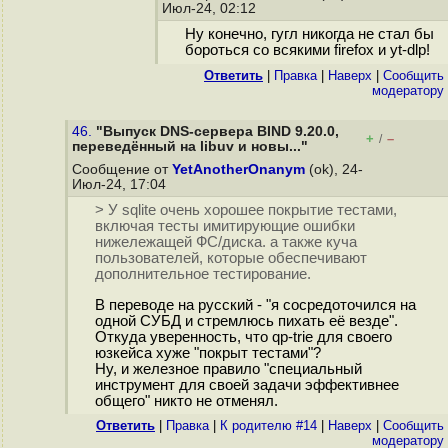
Июл-24, 02:12
Ну конечно, гугл никогда не стал бы
бороться со всякими firefox и yt-dlp!
Ответить
|
Правка
|
Наверх
|
Cообщить
модератору
46.
"Выпуск DNS-сервера BIND 9.20.0,
+
–
/
переведённый на libuv и новы..."
Сообщение от
YetAnotherOnanym
(ok), 24-
Июл-24, 17:04
> У sqlite очень хорошее покрытие тестами,
включая тесты имитирующие ошибки
нижележащей ФС/диска. а также куча
пользователей, которые обеспечивают
дополнительное тестирование.
В переводе на русский - "я сосредоточился на
одной СУБД и стремлюсь пихать её везде".
Откуда уверенность, что qp-trie для своего
юзкейса хуже "покрыт тестами"?
Ну, и железное правило "специальный
инструмент для своей задачи эффективнее
общего" никто не отменял.
Ответить
|
Правка
|
К родителю #14
|
Наверх
|
Cообщить
модератору