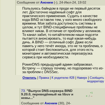
Сообщение от
Аноним
(-), 24-Июл-24, 19:02
Пользуюсь байндом в проде не первый десяток
лет. Достаточно надёжный софт для
практического применения. Судить о качестве
кода BIND оставлю тем, у кого много свободного
времени. Моя забота доступность системы в
целом, и тут BIND-специфичные проблемы не
влияют никак. В отличие от проблем у аплинков.
То канал забит, то китайтелеком наши подсети
пытается анонсировать, то ещё какая-нибудь
дичь. А BIND — отличный софт. Даже если
память у него течёт иногда, это не та проблема, о
которой стоит беспокоиться, для этого есть
мониторинг и автоматическая перезагрузка
сервиса при необходимости.
PowerDNS предыдущий админ забраковал.
Встречу — спрошу почему, но подозреваю что из-
за проблем с DNSSec.
Ответить
|
Правка
|
К родителю #28
|
Наверх
|
Cообщить
модератору
73.
"Выпуск DNS-сервера BIND
+1
9.20.0, переведённый на libuv и
+
–
/
новы..."
Сообщение от
Аноним
(30), 24-