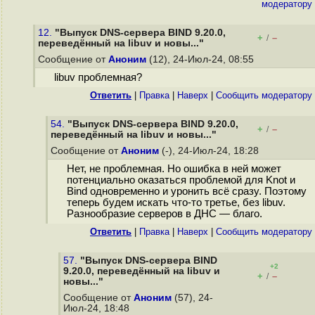
модератору
12.
"Выпуск DNS-сервера BIND 9.20.0,
+
–
/
переведённый на libuv и новы..."
Сообщение от
Аноним
(12), 24-Июл-24, 08:55
libuv проблемная?
Ответить
|
Правка
|
Наверх
|
Cообщить модератору
54.
"Выпуск DNS-сервера BIND 9.20.0,
+
–
/
переведённый на libuv и новы..."
Сообщение от
Аноним
(-), 24-Июл-24, 18:28
Нет, не проблемная. Но ошибка в ней может
потенциально оказаться проблемой для Knot и
Bind одновременно и уронить всё сразу. Поэтому
теперь будем искать что-то третье, без libuv.
Разнообразие серверов в ДНС — благо.
Ответить
|
Правка
|
Наверх
|
Cообщить модератору
57.
"Выпуск DNS-сервера BIND
+2
9.20.0, переведённый на libuv и
+
–
/
новы..."
Сообщение от
Аноним
(57), 24-
Июл-24, 18:48