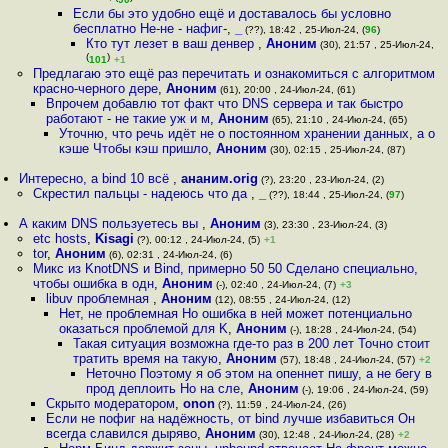
Если бы это удобно ещё и доставалось бы условно
бесплатно Не-не - нафиг-
,
_
(??), 18:42 , 25-Июл-24, (
96
)
Кто тут лезет в ваш денвер
,
Аноним
(30), 21:57 , 25-Июл-24,
(
)
101
+1
Предлагаю это ещё раз перечитать и ознакомиться с алгоритмом
красно-черного дере
,
Аноним
(61), 20:00 , 24-Июл-24, (61)
Впрочем добавлю тот факт что DNS сервера и так быстро
работают - не такие уж и м
,
Аноним
(65), 21:10 , 24-Июл-24, (65)
Уточню, что речь идёт не о постоянном хранении данных, а о
кэше Чтобы кэш пришло
,
Аноним
(30), 02:15 , 25-Июл-24, (87)
Интересно, а bind 10 всё
,
ананим.orig
(?), 23:20 , 23-Июл-24, (2)
Скрестил пальцы - надеюсь что да
,
_
(??), 18:44 , 25-Июл-24, (
97
)
А каким DNS пользуетесь вы
,
Аноним
(3), 23:30 , 23-Июл-24, (3)
etc hosts
,
Kisagi
(?), 00:12 , 24-Июл-24, (5)
+1
tor
,
Аноним
(6), 02:31 , 24-Июл-24, (6)
Микс из KnotDNS и Bind, примерно 50 50 Сделано специально,
чтобы ошибка в одн
,
Аноним
(-), 02:40 , 24-Июл-24, (7)
+3
libuv проблемная
,
Аноним
(12), 08:55 , 24-Июл-24, (12)
Нет, не проблемная Но ошибка в ней может потенциально
оказаться проблемой для K
,
Аноним
(-), 18:28 , 24-Июл-24, (54)
Такая ситуация возможна где-то раз в 200 лет Точно стоит
тратить время на такую
,
Аноним
(57), 18:48 , 24-Июл-24, (57)
+2
Неточно Поэтому я об этом на опеннет пишу, а не бегу в
прод деплоить Но на сле
,
Аноним
(-), 19:06 , 24-Июл-24, (59)
Скрыто модератором
,
onon
(?), 11:59 , 24-Июл-24, (26)
Если не пофиг на надёжность, от bind лучше избавиться Он
всегда славился дыряво
,
Аноним
(30), 12:48 , 24-Июл-24, (28)
+2