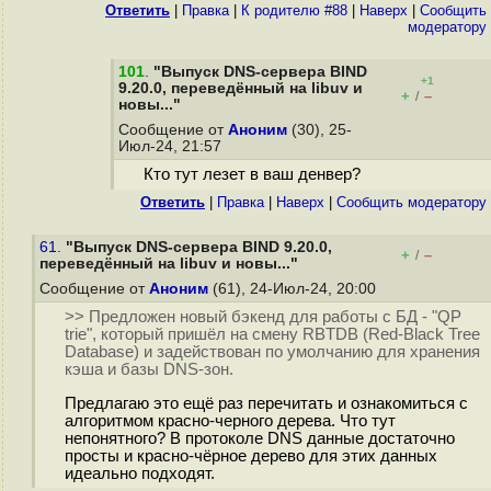
Ответить
|
Правка
|
К родителю #88
|
Наверх
|
Cообщить
модератору
101
.
"Выпуск DNS-сервера BIND
+1
9.20.0, переведённый на libuv и
+
–
/
новы..."
Сообщение от
Аноним
(30), 25-
Июл-24, 21:57
Кто тут лезет в ваш денвер?
Ответить
|
Правка
|
Наверх
|
Cообщить модератору
61.
"Выпуск DNS-сервера BIND 9.20.0,
+
–
/
переведённый на libuv и новы..."
Сообщение от
Аноним
(61), 24-Июл-24, 20:00
>> Предложен новый бэкенд для работы с БД - "QP
trie", который пришёл на смену RBTDB (Red-Black Tree
Database) и задействован по умолчанию для хранения
кэша и базы DNS-зон.
Предлагаю это ещё раз перечитать и ознакомиться с
алгоритмом красно-черного дерева. Что тут
непонятного? В протоколе DNS данные достаточно
просты и красно-чёрное дерево для этих данных
идеально подходят.