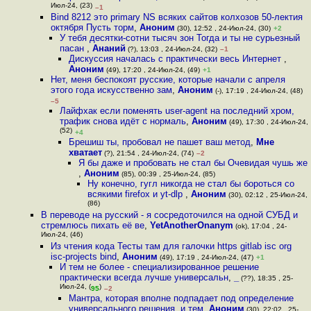
Июл-24, (23)
–1
Bind 8212 это primary NS всяких сайтов колхозов 50-лектия
октября Пусть торм
,
Аноним
(30), 12:52 , 24-Июл-24, (30)
+2
У тебя десятки-сотни тысяч зон Тогда и ты не сурьезный
пасан
,
Ананий
(?), 13:03 , 24-Июл-24, (32)
–1
Дискуссия началась с практически весь Интернет
,
Аноним
(49), 17:20 , 24-Июл-24, (49)
+1
Нет, меня беспокоят русские, которые начали с апреля
этого года искусственно зам
,
Аноним
(-), 17:19 , 24-Июл-24, (48)
–5
Лайфхак если поменять user-agent на последний хром,
трафик снова идёт с нормаль
,
Аноним
(49), 17:30 , 24-Июл-24,
(52)
+4
Брешиш ты, пробовал не пашет ваш метод
,
Мне
хватает
(?), 21:54 , 24-Июл-24, (74)
–2
Я бы даже и пробовать не стал бы Очевидая чушь же
,
Аноним
(85), 00:39 , 25-Июл-24, (85)
Ну конечно, гугл никогда не стал бы бороться со
всякими firefox и yt-dlp
,
Аноним
(30), 02:12 , 25-Июл-24,
(86)
В переводе на русский - я сосредоточился на одной СУБД и
стремлюсь пихать её ве
,
YetAnotherOnanym
(ok), 17:04 , 24-
Июл-24, (46)
Из чтения кода Тесты там для галочки https gitlab isc org
isc-projects bind
,
Аноним
(49), 17:19 , 24-Июл-24, (47)
+1
И тем не более - специализированное решение
практически всегда лучше универсальн
,
_
(??), 18:35 , 25-
Июл-24, (
)
95
–2
Мантра, которая вполне подпадает под определение
универсального решения, и тем
,
Аноним
(30), 22:02 , 25-