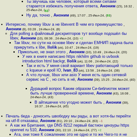
Ты звучишь как человек, который всеми силами
старается избежать получения ответа
,
Аноним
(15), 16:32 ,
25-Июл-24, (
)
92
Ну да, точно
,
Аноним
(49), 17:07 , 25-Июл-24, (
93
)
Интересно, почему libuv а не libevent В чем его преимущество
,
Аноним
(8), 03:28 , 24-Июл-24, (8)
Для polling а файловый дескрипторов тут вообще подошёл бы
libev
,
Аноним
(10), 08:36 , 24-Июл-24, (10)
+2
Так libuv, по сути на основе libev и сделан ЕМНИП задача была
прикрутить к libe
,
llolik
(ok), 10:47 , 24-Июл-24, (19)
Прикольно, не знал этого
,
Аноним
(10), 10:49 , 24-Июл-24, (20)
У них в книге написано https nikhilm github io uvbook
introduction html backgr
,
llolik
(ok), 11:06 , 24-Июл-24, (22)
Так и есть У меня свой вариант libev работающий только
с kqueue и epoll IO
,
Ivan_83
(ok), 13:58 , 24-Июл-24, (38)
А что лучше, libuv или asio У меня есть один сетевой
сервис на С , но сеть в нё
,
Аноним
(39), 15:25 , 24-Июл-24, (40)
Дурацкий вопрос Каким образом Си-библиотек может
быть лучше проверенной времене
,
Аноним
(43), 16:08 ,
24-Июл-24, (43)
В айтишечке что угодно может быть
,
Аноним
(39),
16:37 , 24-Июл-24, (45)
Печаль беда - доносить швободку мы рады, а вот хотя-бы перейти
на utf-8 отказавш
,
Аноним
(61), 20:10 , 24-Июл-24, (63)
–1
А как же Британия, где DNS 8212 первый бастион цензуры https
opennet ru 510
,
Аноним
(30), 22:10 , 24-Июл-24, (77)
+2
Ага, они тоже К сожалению это не одно и то же Чего-то я не