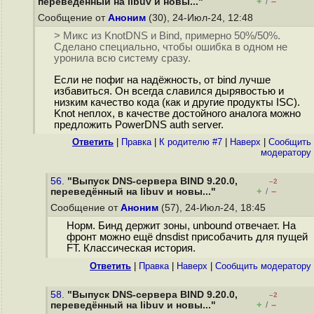
+
–
переведённый на libuv и новы..."
/
Сообщение от
Аноним
(30), 24-Июл-24, 12:48
> Микс из KnotDNS и Bind, примерно 50%/50%.
Сделано специально, чтобы ошибка в одном не
уронила всю систему сразу.
Если не пофиг на надёжность, от bind лучше
избавиться. Он всегда славился дырявостью и
низким качество кода (как и другие продукты ISC).
Knot неплох, в качестве достойного аналога можно
предложить PowerDNS auth server.
Ответить
|
Правка
|
К родителю #7
|
Наверх
|
Cообщить
модератору
56.
"Выпуск DNS-сервера BIND 9.20.0,
–2
+
–
переведённый на libuv и новы..."
/
Сообщение от
Аноним
(57), 24-Июл-24, 18:45
Норм. Бинд держит зоны, unbound отвечает. На
фронт можно ещё dnsdist присобачить для пущей
FT. Классическая история.
Ответить
|
Правка
|
Наверх
|
Cообщить модератору
58.
"Выпуск DNS-сервера BIND 9.20.0,
–2
+
–
переведённый на libuv и новы..."
/