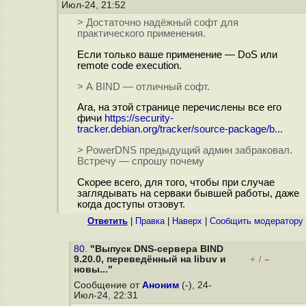
Июл-24, 21:52
> Достаточно надёжный софт для
практического применения.
Если только ваше применение — DoS или
remote code execution.
> А BIND — отличный софт.
Ага, на этой странице перечислены все его
фичи
https://security-
tracker.debian.org/tracker/source-package/b...
> PowerDNS предыдущий админ забраковал.
Встречу — спрошу почему
Скорее всего, для того, чтобы при случае
заглядывать на серваки бывшей работы, даже
когда доступы отзовут.
Ответить
|
Правка
|
Наверх
|
Cообщить модератору
80.
"Выпуск DNS-сервера BIND
9.20.0, переведённый на libuv и
+
–
/
новы..."
Сообщение от
Аноним
(-), 24-
Июл-24, 22:31