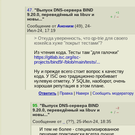
47.
"Выпуск DNS-сервера BIND
+1
9.20.0, переведённый на libuv и
+
–
/
новы..."
Сообщение от
Аноним
(49), 24-
Июл-24, 17:19
> Откуда уверенность, что qp-trie для своего
юзкейса хуже "покрыт тестами"?
Из чтения кода. Тесты там "для галочки"
https://gitlab.isc.org/isc-
projects/bind9/-/blob/main/tests/...
Ну и прежде всего стоит вопрос к качеству
кода. У ISC оно традиционно пробивает
нулевую отметку. У SQLite, наоборот, очень
хорошая репутация в этом плане.
Ответить
|
Правка
|
Наверх
|
Cообщить модератору
95
.
"Выпуск DNS-сервера BIND
–2
9.20.0, переведённый на libuv и
+
–
/
новы..."
Сообщение от
_
(??), 25-Июл-24, 18:35
И тем не более - специализированное
решение практически всегда лучше