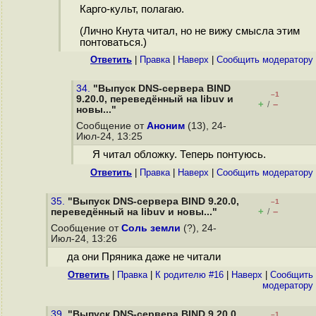
Карго-культ, полагаю.
(Лично Кнута читал, но не вижу смысла этим
понтоваться.)
Ответить
|
Правка
|
Наверх
|
Cообщить модератору
34.
"Выпуск DNS-сервера BIND
–1
9.20.0, переведённый на libuv и
+
–
/
новы..."
Сообщение от
Аноним
(13), 24-
Июл-24, 13:25
Я читал обложку. Теперь понтуюсь.
Ответить
|
Правка
|
Наверх
|
Cообщить модератору
35.
"Выпуск DNS-сервера BIND 9.20.0,
–1
+
–
переведённый на libuv и новы..."
/
Сообщение от
Соль земли
(?), 24-
Июл-24, 13:26
да они Пряника даже не читали
Ответить
|
Правка
|
К родителю #16
|
Наверх
|
Cообщить
модератору
39.
"Выпуск DNS-сервера BIND 9.20.0,
–1