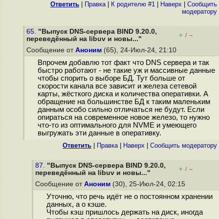
Ответить
|
Правка
|
К родителю #1
|
Наверх
|
Cообщить
модератору
65.
"Выпуск DNS-сервера BIND 9.20.0,
+
–
/
переведённый на libuv и новы..."
Сообщение от
Аноним
(65), 24-Июл-24, 21:10
Впрочем добавлю тот факт что DNS сервера и так
быстро работают - не такие уж и массивные данные
чтобы спорить о выборе БД. Тут больше от
скорости канала все зависит и железа сетевой
карты, жёсткого диска и количества оперативки. А
обращение на большинстве БД к таким маленьким
данным особо сильно отличаться не будут. Если
опираться на современное новое железо, то нужно
что-то из оптимального для NVME и умеющего
выгружать эти данные в оперативку.
Ответить
|
Правка
|
Наверх
|
Cообщить модератору
87.
"Выпуск DNS-сервера BIND 9.20.0,
+
–
/
переведённый на libuv и новы..."
Сообщение от
Аноним
(30), 25-Июл-24, 02:15
Уточню, что речь идёт не о постоянном хранении
данных, а о кэше.
Чтобы кэш пришлось держать на диск, иногда