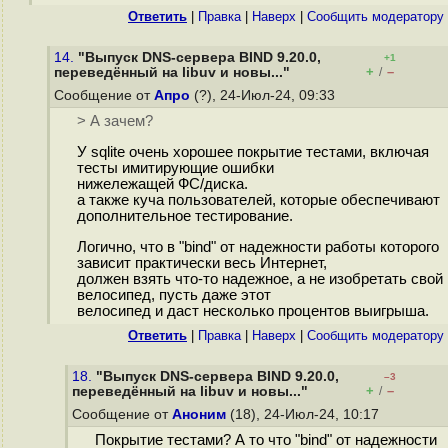
Ответить
|
Правка
|
Наверх
|
Cообщить модератору
14.
"Выпуск DNS-сервера BIND 9.20.0,
+1
+
–
переведённый на libuv и новы..."
/
Сообщение от
Апро
(?), 24-Июл-24, 09:33
> А зачем?
У sqlite очень хорошее покрытие тестами, включая
тесты имитирующие ошибки
нижележащей ФС/диска.
а также куча пользователей, которые обеспечивают
дополнительное тестирование.
Логично, что в "bind" от надежности работы которого
зависит практически весь Интернет,
должен взять что-то надежное, а не изобретать свой
велосипед, пусть даже этот
велосипед и даст несколько процентов выигрыша.
Ответить
|
Правка
|
Наверх
|
Cообщить модератору
18.
"Выпуск DNS-сервера BIND 9.20.0,
–3
+
–
переведённый на libuv и новы..."
/
Сообщение от
Аноним
(18), 24-Июл-24, 10:17
Покрытие тестами? А то что "bind" от надежности