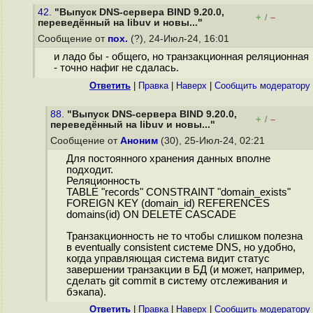
42.
"Выпуск DNS-сервера BIND 9.20.0,
+
–
/
переведённый на libuv и новы..."
Сообщение от
пох.
(?), 24-Июл-24, 16:01
и ладо бы - общего, но транзакционная реляционная
- точно нафиг не сдалась.
Ответить
|
Правка
|
Наверх
|
Cообщить модератору
88.
"Выпуск DNS-сервера BIND 9.20.0,
+
–
/
переведённый на libuv и новы..."
Сообщение от
Аноним
(30), 25-Июл-24, 02:21
Для постоянного хранения данных вполне
подходит.
Реляционность
TABLE "records" CONSTRAINT "domain_exists"
FOREIGN KEY (domain_id) REFERENCES
domains(id) ON DELETE CASCADE
Транзакционность не то чтобы слишком полезна
в eventually consistent системе DNS, но удобно,
когда управляющая система видит статус
завершении транзакции в БД (и может, например,
сделать git commit в систему отслеживания и
бэкапа).
Ответить
|
Правка
|
Наверх
|
Cообщить модератору