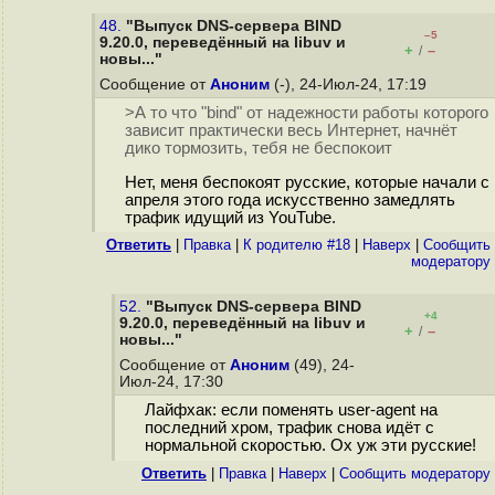
48.
"Выпуск DNS-сервера BIND
–5
9.20.0, переведённый на libuv и
+
–
/
новы..."
Сообщение от
Аноним
(-), 24-Июл-24, 17:19
>А то что "bind" от надежности работы которого
зависит практически весь Интернет, начнёт
дико тормозить, тебя не беспокоит
Нет, меня беспокоят русские, которые начали с
апреля этого года искусственно замедлять
трафик идущий из YouTube.
Ответить
|
Правка
|
К родителю #18
|
Наверх
|
Cообщить
модератору
52.
"Выпуск DNS-сервера BIND
+4
9.20.0, переведённый на libuv и
+
–
/
новы..."
Сообщение от
Аноним
(49), 24-
Июл-24, 17:30
Лайфхак: если поменять user-agent на
последний хром, трафик снова идёт с
нормальной скоростью. Ох уж эти русские!
Ответить
|
Правка
|
Наверх
|
Cообщить модератору