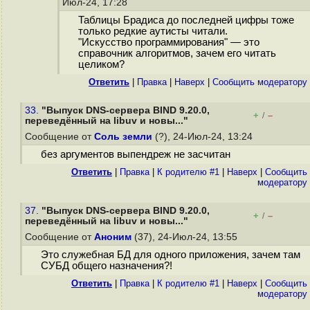
Июл-24, 17:28
Таблицы Брадиса до последней цифры тоже
только редкие аутисты читали.
"Искусство программирования" — это
справочник алгоритмов, зачем его читать
целиком?
Ответить
|
Правка
|
Наверх
|
Cообщить модератору
33.
"Выпуск DNS-сервера BIND 9.20.0,
+
–
/
переведённый на libuv и новы..."
Сообщение от
Соль земли
(?), 24-Июл-24, 13:24
без аргументов выпендреж не засчитан
Ответить
|
Правка
|
К родителю #1
|
Наверх
|
Cообщить
модератору
37.
"Выпуск DNS-сервера BIND 9.20.0,
+
–
/
переведённый на libuv и новы..."
Сообщение от
Аноним
(37), 24-Июл-24, 13:55
Это служебная БД для одного приложения, зачем там
СУБД общего назначения?!
Ответить
|
Правка
|
К родителю #1
|
Наверх
|
Cообщить
модератору