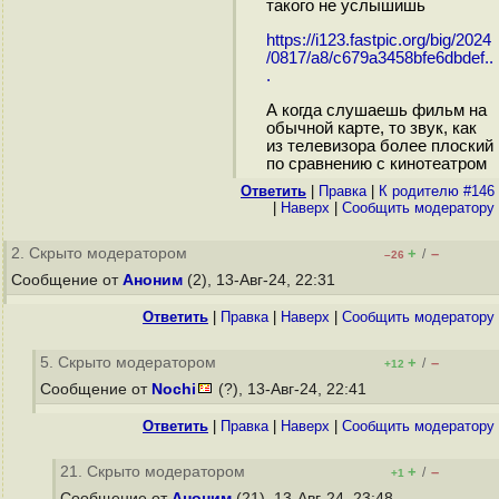
такого не услышишь
https://i123.fastpic.org/big/2024
/0817/a8/c679a3458bfe6dbdef..
.
А когда слушаешь фильм на
обычной карте, то звук, как
из телевизора более плоский
по сравнению с кинотеатром
Ответить
|
Правка
|
К родителю #146
|
Наверх
|
Cообщить модератору
2. Скрыто модератором
+
–
/
–26
Сообщение от
Аноним
(2), 13-Авг-24, 22:31
Ответить
|
Правка
|
Наверх
|
Cообщить модератору
5. Скрыто модератором
+
–
/
+12
Сообщение от
Nochi
(?), 13-Авг-24, 22:41
Ответить
|
Правка
|
Наверх
|
Cообщить модератору
21. Скрыто модератором
+
–
/
+1
Сообщение от
Аноним
(21), 13-Авг-24, 23:48