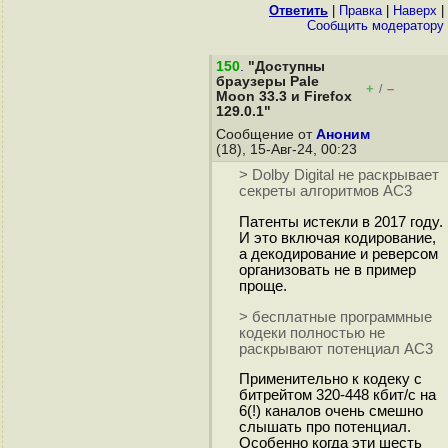
Ответить
|
Правка
|
Наверх
|
Cообщить модератору
150
.
"Доступны
браузеры Pale
+
–
/
Moon 33.3 и Firefox
129.0.1"
Сообщение от
Аноним
(18), 15-Авг-24, 00:23
> Dolby Digital не раскрывает
секреты алгоритмов АС3
Патенты истекли в 2017 году.
И это включая кодирование,
а декодирование и реверсом
организовать не в пример
проще.
> бесплатные программные
кодеки полностью не
раскрывают потенциал АС3
Применительно к кодеку с
битрейтом 320-448 кбит/с на
6(!) каналов очень смешно
слышать про потенциал.
Особенно когда эти шесть