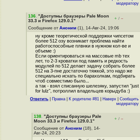
модератору
136
.
"Доступны браузеры Pale Moon
+
–
/
33.3 и Firefox 129.0.1"
Сообщение от
Аноним
(1), 14-Авг-24, 19:06
ну кроме теоретической поддержки чипсетом
более 512 озу возникает проблема найти
работоспособные плвнки в нужном кол-ве и
объеме :)
Если ориентироваться на массовые mb тех
лет, то 2-3 кроватки под память и редкость
модулей по 512 делает задачу собрать более
512 на 3-пне достаточно тяжкой, это надо же
специально искать по барахолкам, подбирать
чтоб совместимо было...
а так - взял списанную шелезяку, запустил "just
for lulz", потроллил владельцев корыдуба :)
Ответить
|
Правка
|
К родителю #81
|
Наверх
|
Cообщить
модератору
138
.
"Доступны браузеры Pale
+
–
/
Moon 33.3 и Firefox 129.0.1"
Сообщение от
Аноним
(18), 14-
Авг-24, 20:23