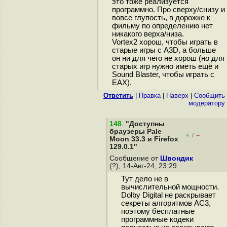
это тоже реализуется
программно. Про сверху/снизу и
вовсе глупость, в дорожке к
фильму по определению нет
никакого верха/низа.
Vortex2 хорош, чтобы играть в
старые игры с A3D, а больше
он ни для чего не хорош (но для
старых игр нужно иметь ещё и
Sound Blaster, чтобы играть с
EAX).
Ответить
|
Правка
|
Наверх
|
Cообщить
модератору
148
.
"Доступны
браузеры Pale
+
–
/
Moon 33.3 и Firefox
129.0.1"
Сообщение от
Швондик
(?), 14-Авг-24, 23:29
Тут дело не в
вычислительной мощности.
Dolby Digital не раскрывает
секреты алгоритмов АС3,
поэтому бесплатные
программные кодеки