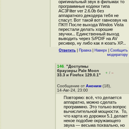
оригинальный звук в фильмах то
программные кодеки типа
AC3Filter ver 2.6.0b без
аппаратного декодера тебя не
спасут. Вот такой вот гавнозвук на
ПК!!! После выхода Windos Vista
перестали делать хорошие
звучки... Единственный выход
выводить через S/PDIF на AV
ресивер, ну либо как я юзать ХР...
Ответить
|
Правка
|
Наверх
|
Cообщить
модератору
146
.
"Доступны
браузеры Pale Moon
+
–
/
33.3 и Firefox 129.0.1"
Сообщение от
Аноним
(18),
14-Авг-24, 23:00
Повторяю: всё, что делается
аппаратно, можно сделать
программно. Это только вопрос
вычислительной мощности. То,
что карта из дорожки 5.1 делает
некое подобие окружающего
звука — весьма похвально, но