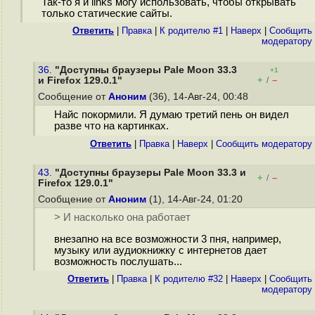
Так-то я и links могу использовать, чтобы открывать
только статические сайты.
Ответить
|
Правка
|
К родителю #1
|
Наверх
|
Cообщить
модератору
36.
"Доступны браузеры Pale Moon 33.3
+1
+
–
и Firefox 129.0.1"
/
Сообщение от
Аноним
(36), 14-Авг-24, 00:48
Найс покормили. Я думаю третий пень он видел
разве что на картинках.
Ответить
|
Правка
|
Наверх
|
Cообщить модератору
43.
"Доступны браузеры Pale Moon 33.3 и
+
–
/
Firefox 129.0.1"
Сообщение от
Аноним
(1), 14-Авг-24, 01:20
> И насколько она работает
внезапно на все возможности 3 пня, например,
музыку или аудиокнижку с интернетов дает
возможность послушать...
Ответить
|
Правка
|
К родителю #32
|
Наверх
|
Cообщить
модератору