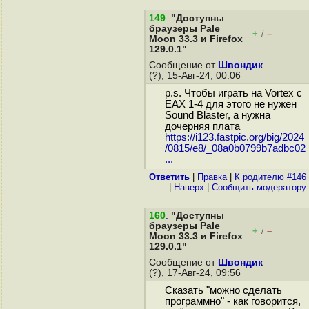
149
.
"Доступны
браузеры Pale
+
–
/
Moon 33.3 и Firefox
129.0.1"
Сообщение от
Швондик
(?), 15-Авг-24, 00:06
p.s. Чтобы играть на Vortex с
ЕАХ 1-4 для этого не нужен
Sound Blaster, а нужна
дочерняя плата
https://i123.fastpic.org/big/2024
/0815/e8/_08a0b0799b7adbc02
...
Ответить
|
Правка
|
К родителю #146
|
Наверх
|
Cообщить модератору
160
.
"Доступны
браузеры Pale
+
–
/
Moon 33.3 и Firefox
129.0.1"
Сообщение от
Швондик
(?), 17-Авг-24, 09:56
Сказать "можно сделать
программно" - как говорится,