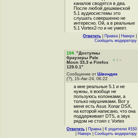
каналов сводятся в два.
После любой дешманской
5.1 аудиосистемы это
слушать совершенно не
интересно. Ой, а в реальные
5.1 Vortex2-то и не умеет.
Ответить
|
Правка
|
Наверх
|
Cообщить модератору
154
.
"Доступны
браузеры Pale
+
–
/
Moon 33.3 и Firefox
129.0.1"
Сообщение от
Швондик
(?), 15-Авг-24, 06:22
а мне реальные 5.1 и не
нужны, я вообще не
пользуюсь колонками, а
только наушниками. Вот у
меня есть Asus Xonar DSX,
на которой написано, что она
поддерживает DTS, а звук
рядом не стоял с Vortex
Ответить
|
Правка
|
К родителю #150
|
Наверх
|
Cообщить модератору