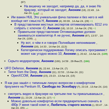
(97)
На вкшечку не заходит, например да, да, я знаю Но
браузер, который не заходит
,
Аноним
(18), 22:49 , 14-
Авг-24, (
)
145
–1
Им важен HUL Это уникальная фича паленки и без него в ней
вообще нет смысла Н
,
Аноним
(4), 00:09 , 14-Авг-24, (28)
+1
В представлении местных экспертов оптимизировать 8212 это
собрать с ключом -O
,
Аноним
(18), 10:10 , 14-Авг-24, (79)
+1
Правильное представление Оптимизациями должен
заниматься компилятор А не ручно
,
Аноним
(97), 13:57 , 14-
Авг-24, (108)
–1
Ну вот, о чём я и говорю Полнейшее непонимание
,
Аноним
(18), 14:33 , 14-Авг-24, (113)
Категорически поддерживаю Логику описать программист
может как угодно можно 10
,
Аноним
(-), 20:42 , 14-Авг-24, (
139
)
Скрыто модератором
,
Аноним
(166), 14:59 , 28-Янв-25, (
166
)
UFO Defense
,
Аноним
(9), 22:44 , 13-Авг-24, (7)
Terror from the Deep
,
Аноним
(11), 22:53 , 13-Авг-24, (11)
OpenXCOM
,
Аноним
(15), 23:23 , 13-Авг-24, (15)
Я как раз зашёл с типичным линукс-вопросом о комфортном
броузинге на Pentium III
,
Свобода по Эскобару
(?), 23:19 , 13-Авг-24, (14)
смотреть видео в браузере на третьем пне ты прикалываешься
,
Аноним
(1), 23:26 , 13-Авг-24, (17)
+2
Можно довольно комфортно если предварительно скачать в
480p У меня такой комп и
,
Любитель старого железа
(-), 00:47 , 14-
Авг-24, (35)
+1