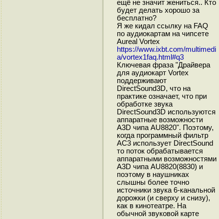
ещё не значит жениться.. Кто
будет делать хорошо за
бесплатно?
Я же кидал ссылку на FAQ
по аудиокаpтам на чипcете
Aureal Vortex
https://www.ixbt.com/multimedi
a/vortex1faq.html#q3
Ключевая фраза "Драйвера
для аудиокарт Vortex
поддерживают
DirectSound3D, что на
практике означает, что при
обработке звука
DirectSound3D используются
аппаратные возможности
A3D чипа AU8820". Поэтому,
когда программный фильтр
АС3 использует DirectSound
то поток обрабатывается
аппаратными возможностями
A3D чипа AU8820(8830) и
поэтому в наушниках
слышны более точно
источники звука 6-канальной
дорожки (и сверху и снизу),
как в кинотеатре. На
обычной звуковой карте