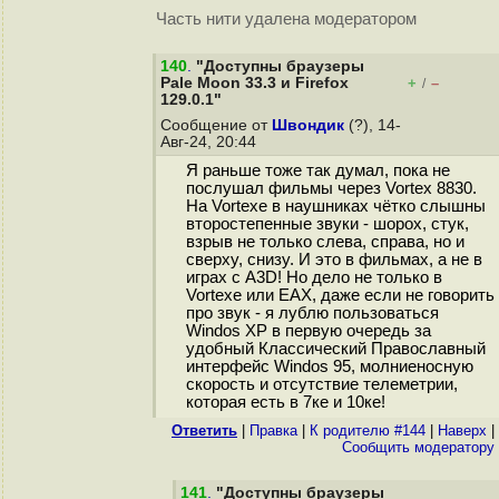
Часть нити удалена модератором
140
.
"Доступны браузеры
Pale Moon 33.3 и Firefox
+
–
/
129.0.1"
Сообщение от
Швондик
(?), 14-
Авг-24, 20:44
Я раньше тоже так думал, пока не
послушал фильмы через Vortex 8830.
На Vortexе в наушниках чётко слышны
второстепенные звуки - шорох, стук,
взрыв не только слева, справа, но и
сверху, снизу. И это в фильмах, а не в
играх с A3D! Но дело не только в
Vortexе или ЕАХ, даже если не говорить
про звук - я лублю пользоваться
Windos XP в первую очередь за
удобный Классический Православный
интерфейс Windos 95, молниеносную
скорость и отсутствие телеметрии,
которая есть в 7ке и 10ке!
Ответить
|
Правка
|
К родителю #144
|
Наверх
|
Cообщить модератору
141
.
"Доступны браузеры