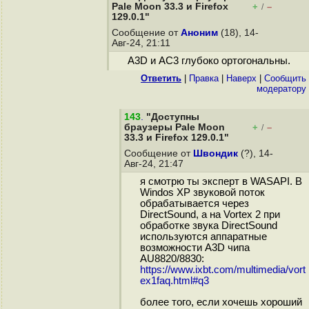
Pale Moon 33.3 и Firefox
+
–
/
129.0.1"
Сообщение от
Аноним
(18), 14-
Авг-24, 21:11
A3D и AC3 глубоко ортогональны.
Ответить
|
Правка
|
Наверх
|
Cообщить
модератору
143
.
"Доступны
браузеры Pale Moon
+
–
/
33.3 и Firefox 129.0.1"
Сообщение от
Швондик
(?), 14-
Авг-24, 21:47
я смотрю ты эксперт в WASAPI. В
Windos XP звуковой поток
обрабатывается через
DirectSound, а на Vortex 2 при
обработке звука DirectSound
используются аппаратные
возможности A3D чипа
AU8820/8830:
https://www.ixbt.com/multimedia/vort
ex1faq.html#q3
более того, если хочешь хороший