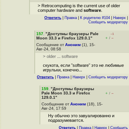
> Retrocomputing is the current use of older
computer hardware and
software
.
Ответить
|
Правка
|
К родителю #104
|
Наверх
|
Cообщить модератору
157
.
"Доступны браузеры Pale
–1
+
–
Moon 33.3 и Firefox 129.0.1"
/
Сообщение от
Аноним
(1), 15-
Авг-24, 08:58
> older ... software
скукота, если "software" это не любимые
игрульки, конечно...
Ответить
|
Правка
|
Наверх
|
Cообщить модератору
159
.
"Доступны браузеры
Pale Moon 33.3 и Firefox
+
–
/
129.0.1"
Сообщение от
Аноним
(18), 15-
Авг-24, 17:59
Ну обычно это завуалированно и
подразумевается.
Ответить
|
Правка
|
Наверх
|
Cообщить