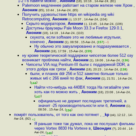
1-2 Гб памяти можно
,
Аноним
(18), 10:16 , 14-Авг-24, (81)
Palemoon медленнее работает на старом железе чем Хром
,
Аноним
(85), 10:44 , 14-Авг-24, (85)
Получить удовольствие https en wikipedia org wiki
Retrocomputing
,
Аноним
(-), 13:37 , 14-Авг-24, (104)
Скрыто модератором
,
Аноним
(-), 13:45 , 14-Авг-24, (106)
Доступны браузеры Pale Moon 33.3 и Firefox 129.0.1
,
Аноним
(18), 14:19 , 14-Авг-24, (110)
скукота, если software это не любимые игрульки,
конечно
,
Аноним
(1), 08:58 , 15-Авг-24, (
157
)
–1
Ну обычно это завуалированно и подразумевается
,
Аноним
(18), 17:59 , 15-Авг-24, (
159
)
ну кроме теоретической поддержки чипсетом более 512 озу
возникает проблема найти
,
Аноним
(1), 19:06 , 14-Авг-24, (
136
)
Чипсеты VIA под Pentium-III были с поддержкой DDR, а
этого добра как грязи
,
Аноним
(18), 20:23 , 14-Авг-24, (
138
)
были, и планок ddr 256 и 512 заметно больше только
живых мб с 266 вией по фак
,
Аноним
(1), 21:51 , 14-Авг-24,
(
)
144
Найти что-нибудь на 440BX тогда На гигабайте уже
хоть как-то можно жить
,
Аноним
(18), 23:08 , 14-Авг-24,
(
)
147
официально не держит последних третепней, а
значит -25 производительности или б
,
Аноним
(1),
08:56 , 15-Авг-24, (
)
156
помрёт пользователь, от того как оно потянет
,
_kp
(ok), 12:12 , 14-
Авг-24, (92)
+2
Я раньше тоже так думал, пока не послушал фильмы
через Vortex 8830 На Vortexе в
,
Швондик
(?), 20:44 , 14-
Авг-24, (
)
140