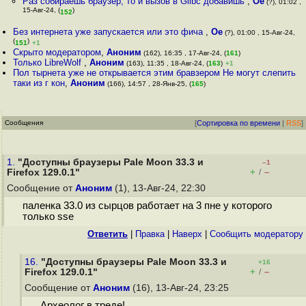
Раз собираешь браузер, то и вызов в Glibc добавишь
,
Oe
(?), 01:02 ,
15-Авг-24, (
)
152
Без интернета уже запускается или это фича
,
Oe
(?), 01:00 , 15-Авг-24,
(
)
151
+1
Скрыто модератором
,
Аноним
(162), 16:35 , 17-Авг-24, (
161
)
Только LibreWolf
,
Аноним
(163), 11:35 , 18-Авг-24, (
163
)
+1
Пол тырнета уже не открывается этим бравзером Не могут слепить
таки из г кон
,
Аноним
(166), 14:57 , 28-Янв-25, (
165
)
Сообщения
[
Сортировка по времени
|
RSS
]
1.
"Доступны браузеры Pale Moon 33.3 и
–1
+
–
Firefox 129.0.1"
/
Сообщение от
Аноним
(1), 13-Авг-24, 22:30
паленка 33.0 из сырцов работает на 3 пне у которого
только sse
Ответить
|
Правка
|
Наверх
|
Cообщить модератору
16.
"Доступны браузеры Pale Moon 33.3 и
+16
+
–
Firefox 129.0.1"
/
Сообщение от
Аноним
(16), 13-Авг-24, 23:25
Археолог в треде!