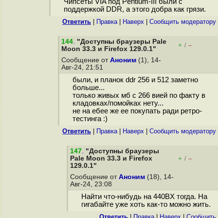
Чипсеты VIA под Pentium-III были с
поддержкой DDR, а этого добра как грязи.
Ответить
|
Правка
|
Наверх
|
Cообщить модератору
144
.
"Доступны браузеры Pale
+
–
/
Moon 33.3 и Firefox 129.0.1"
Сообщение от
Аноним
(1), 14-
Авг-24, 21:51
были, и планок ddr 256 и 512 заметно
больше...
только живых мб с 266 вией по факту в
кладовках/помойках нету...
не на ебее же ее покупать ради ретро-
тестинга :)
Ответить
|
Правка
|
Наверх
|
Cообщить модератору
147
.
"Доступны браузеры
Pale Moon 33.3 и Firefox
+
–
/
129.0.1"
Сообщение от
Аноним
(18), 14-
Авг-24, 23:08
Найти что-нибудь на 440BX тогда. На
гигабайте уже хоть как-то можно жить.
Ответить
|
Правка
|
Наверх
|
Cообщить