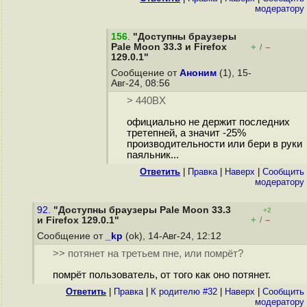
модератору
156
.
"Доступны браузеры
Pale Moon 33.3 и Firefox
+
–
/
129.0.1"
Сообщение от
Аноним
(1), 15-
Авг-24, 08:56
> 440BX
официально не держит последних
третепней, а значит -25%
производительности или бери в руки
паяльник...
Ответить
|
Правка
|
Наверх
|
Cообщить
модератору
92.
"Доступны браузеры Pale Moon 33.3
+2
+
–
и Firefox 129.0.1"
/
Сообщение от
_kp
(ok), 14-Авг-24, 12:12
>> потянет на третьем пне, или помрёт?
помрёт пользователь, от того как оно потянет.
Ответить
|
Правка
|
К родителю #32
|
Наверх
|
Cообщить
модератору