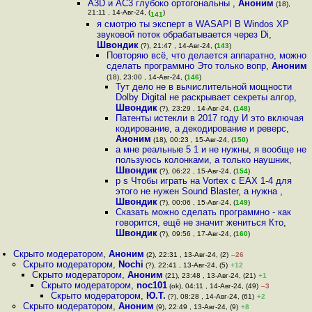
A3D и AC3 глубоко ортогональны
,
Аноним
(18),
21:11 , 14-Авг-24, (
)
141
я смотрю ты эксперт в WASAPI В Windos XP
звуковой поток обрабатывается через Di
,
Швондик
(?), 21:47 , 14-Авг-24, (
143
)
Повторяю всё, что делается аппаратно, можно
сделать программно Это только вопр
,
Аноним
(18), 23:00 , 14-Авг-24, (
146
)
Тут дело не в вычислительной мощности
Dolby Digital не раскрывает секреты алгор
,
Швондик
(?), 23:29 , 14-Авг-24, (
148
)
Патенты истекли в 2017 году И это включая
кодирование, а декодирование и реверс
,
Аноним
(18), 00:23 , 15-Авг-24, (
150
)
а мне реальные 5 1 и не нужны, я вообще не
пользуюсь колонками, а только наушник
,
Швондик
(?), 06:22 , 15-Авг-24, (
154
)
p s Чтобы играть на Vortex с ЕАХ 1-4 для
этого не нужен Sound Blaster, а нужна
,
Швондик
(?), 00:06 , 15-Авг-24, (
149
)
Сказать можно сделать программно - как
говорится, ещё не значит жениться Кто
,
Швондик
(?), 09:56 , 17-Авг-24, (
160
)
Скрыто модератором
,
Аноним
(2), 22:31 , 13-Авг-24, (2)
–26
Скрыто модератором
,
Nochi
(?), 22:41 , 13-Авг-24, (5)
+12
Скрыто модератором
,
Аноним
(21), 23:48 , 13-Авг-24, (21)
+1
Скрыто модератором
,
noc101
(ok), 04:11 , 14-Авг-24, (49)
–3
Скрыто модератором
,
Ю.Т.
(?), 08:28 , 14-Авг-24, (61)
+2
Скрыто модератором
,
Аноним
(9), 22:49 , 13-Авг-24, (9)
+8