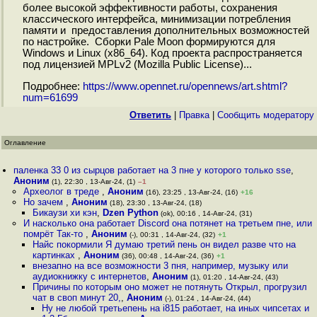
более высокой эффективности работы, сохранения
классического интерфейса, минимизации потребления
памяти и предоставления дополнительных возможностей
по настройке. Сборки Pale Moon формируются для
Windows и Linux (x86_64). Код проекта распространяется
под лицензией MPLv2 (Mozilla Public License)...
Подробнее:
https://www.opennet.ru/opennews/art.shtml?
num=61699
Ответить
|
Правка
|
Cообщить модератору
Оглавление
паленка 33 0 из сырцов работает на 3 пне у которого только sse
,
Аноним
(1), 22:30 , 13-Авг-24, (1)
–1
Археолог в треде
,
Аноним
(16), 23:25 , 13-Авг-24, (16)
+16
Но зачем
,
Аноним
(18), 23:30 , 13-Авг-24, (18)
Бикаузи хи кэн
,
Dzen Python
(ok), 00:16 , 14-Авг-24, (31)
И насколько она работает Discord она потянет на третьем пне, или
помрёт Так-то
,
Аноним
(-), 00:31 , 14-Авг-24, (32)
+1
Найс покормили Я думаю третий пень он видел разве что на
картинках
,
Аноним
(36), 00:48 , 14-Авг-24, (36)
+1
внезапно на все возможности 3 пня, например, музыку или
аудиокнижку с интернетов
,
Аноним
(1), 01:20 , 14-Авг-24, (43)
Причины по которым оно может не потянуть Открыл, прогрузил
чат в своп минут 20,
,
Аноним
(-), 01:24 , 14-Авг-24, (44)
Ну не любой третьепень на i815 работает, на иных чипсетах и