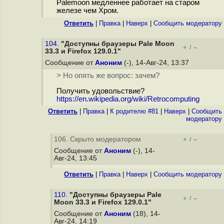
Palemoon медленнее работает на старом
железе чем Хром.
Ответить
|
Правка
|
Наверх
|
Cообщить модератору
104.
"Доступны браузеры Pale Moon
+
–
/
33.3 и Firefox 129.0.1"
Сообщение от
Аноним
(-), 14-Авг-24, 13:37
> Но опять же вопрос: зачем?
Получить удовольствие?
https://en.wikipedia.org/wiki/Retrocomputing
Ответить
|
Правка
|
К родителю #81
|
Наверх
|
Cообщить
модератору
106. Скрыто модератором
+
–
/
Сообщение от
Аноним
(-), 14-
Авг-24, 13:45
Ответить
|
Правка
|
Наверх
|
Cообщить модератору
110.
"Доступны браузеры Pale
+
–
/
Moon 33.3 и Firefox 129.0.1"
Сообщение от
Аноним
(18), 14-
Авг-24, 14:19