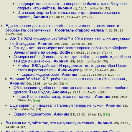
предварительно скачать в вопросе не было а так в браузере
открыть чтоб найти н
,
Аноним
(1), 01:15 , 14-Авг-24, (42)
Это некомфортно Вот только если для фонового кинца в
гараже
,
Аноним
(18), 09:17 , 14-Авг-24, (75)
–1
Единственное достоинство сабжа заключалось в возможности
отображать современный
,
Любитель старого железа
(-), 00:45 , 14-
Авг-24, (34)
+2
Win 7 в 2024 примерно как WinXP в 2014 когда это было актуально
Не благодарит
,
Аноним
(39), 01:02 , 14-Авг-24, (40)
Отнюдь нет, на семёрке всё также хорошо работает файрфокс
Зачем ставить на семёр
,
Bottle
(?), 09:12 , 14-Авг-24, (72)
+1
Семерка всё ещё используется для работы, на работе, особенно
там где лицензионны
,
Аноним
(85), 10:04 , 14-Авг-24, (78)
Firefox ПОКА работает И продолжит где-то до октября После
этого перестанет обн
,
Анонимусс
(-), 12:50 , 14-Авг-24, (98)
Скрыто модератором
,
Аноним
(-), 13:21 , 14-Авг-24, (100)
+1
Наличие Windows XP требует серьёзного научного обоснования
,
Аноним
(60), 08:08 , 14-Авг-24, (58)
+1
Обоснование удобно не является научным, но весомее любого
другого Я бы с удов
,
Аноним
(-), 13:23 , 14-Авг-24, (101)
https thorium rocks winxp тоже не годится
,
Аноним
(153), 05:15 ,
15-Авг-24, (
)
153
Еще supermium подвезли Палемун теперь не нужон
,
Аноним
(68),
08:57 , 14-Авг-24, (69)
Скрыто модератором
,
Аноним
(18), 17:42 , 14-Авг-24, (
133
)
Вы меня не пугайте так, это ненужнолуна только
,
Аноним
(45), 03:11 ,
14-Авг-24, (45)
На старые нетбуки пытался поставить этот ваш палемун Он не