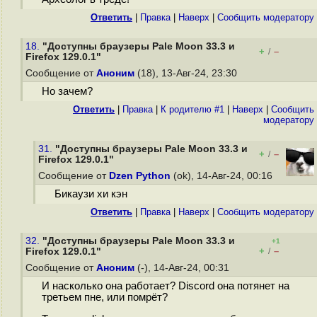
Ответить
|
Правка
|
Наверх
|
Cообщить модератору
18.
"Доступны браузеры Pale Moon 33.3 и
+
–
/
Firefox 129.0.1"
Сообщение от
Аноним
(18), 13-Авг-24, 23:30
Но зачем?
Ответить
|
Правка
|
К родителю #1
|
Наверх
|
Cообщить
модератору
31.
"Доступны браузеры Pale Moon 33.3 и
+
–
/
Firefox 129.0.1"
Сообщение от
Dzen Python
(ok), 14-Авг-24, 00:16
Бикаузи хи кэн
Ответить
|
Правка
|
Наверх
|
Cообщить модератору
32.
"Доступны браузеры Pale Moon 33.3 и
+1
+
–
Firefox 129.0.1"
/
Сообщение от
Аноним
(-), 14-Авг-24, 00:31
И насколько она работает? Discord она потянет на
третьем пне, или помрёт?