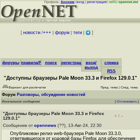
Профиль:
Аноним
(
вход
|
регистрация
)
неRU
opennet.me
[
новости
/
+++
|
форум
|
теги
|
]
форумы
правила/FAQ
поиск
регистрация
вход/
слежка
выход
RSS
"Доступны браузеры Pale Moon 33.3 и Firefox 129.0.1"
Вариант для распечатки
Пред. тема
|
След. тема
Форум
Разговоры, обсуждение новостей
Изначальное сообщение
[
Отслеживать
]
"Доступны браузеры Pale Moon 33.3 и Firefox
+
–
/
129.0.1"
Сообщение от
opennews
(??), 13-Авг-24, 22:30
Опубликован релиз web-браузера Pale Moon 33.3.0,
ответвившегося от кодовой базы Firefox для обеспечения