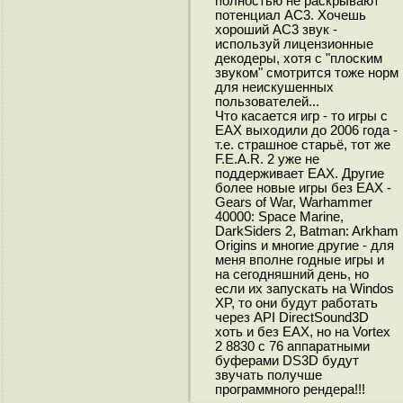
полностью не раскрывают
потенциал АС3. Хочешь
хороший АС3 звук -
используй лицензионные
декодеры, хотя с "плоским
звуком" смотрится тоже норм
для неискушенных
пользователей...
Что касается игр - то игры с
ЕАХ выходили до 2006 года -
т.е. страшное старьё, тот же
F.E.A.R. 2 уже не
поддерживает ЕАХ. Другие
более новые игры без ЕАХ -
Gears of War, Warhammer
40000: Space Marine,
DarkSiders 2, Batman: Arkham
Origins и многие другие - для
меня вполне годные игры и
на сегодняшний день, но
если их запускать на Windos
XP, то они будут работать
через API DirectSound3D
хоть и без ЕАХ, но на Vortex
2 8830 с 76 аппаратными
буферами DS3D будут
звучать получше
программного рендера!!!