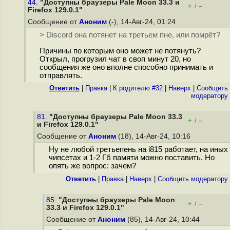
44.
"Доступны браузеры Pale Moon 33.3 и
+
–
/
Firefox 129.0.1"
Сообщение от
Аноним
(-), 14-Авг-24, 01:24
> Discord она потянет на третьем пне, или помрёт?
Причины по которым оно может не потянуть?
Открыл, прогрузил чат в своп минут 20, но
сообщения же оно вполне способно принимать и
отправлять.
Ответить
|
Правка
|
К родителю #32
|
Наверх
|
Cообщить
модератору
81.
"Доступны браузеры Pale Moon 33.3
+
–
/
и Firefox 129.0.1"
Сообщение от
Аноним
(18), 14-Авг-24, 10:16
Ну не любой третьепень на i815 работает, на иных
чипсетах и 1-2 Гб памяти можно поставить. Но
опять же вопрос: зачем?
Ответить
|
Правка
|
Наверх
|
Cообщить модератору
85.
"Доступны браузеры Pale Moon
+
–
/
33.3 и Firefox 129.0.1"
Сообщение от
Аноним
(85), 14-Авг-24, 10:44