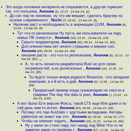
Это когда половина интернета не открывается, а другая тормозит
так, что пользова
,
Аноним
(4), 22:37 , 13-Авг-24, (4)
До сих пор не понимаю, ну что им мешает, сделать браузер на
основе современного
,
Nochi
(?), 22:42 , 13-Авг-24, (6)
Наличие раст и необходимость в жирнющем LLVM
,
Аноним
(9),
22:45 , 13-Авг-24, (8)
Тут что-то религиозное Ну пусть им пользователи на пару
новых ПК скинутся
,
Аноним
(18), 23:31 , 13-Авг-24, (19)
Скрыто модератором
,
Аноним
(60), 08:14 , 14-Авг-24, (60)
Для опеннетчика нет ничего страшнее и мерзее rust
,
Аноним
(68), 08:55 , 14-Авг-24, (68)
пихание раста - это что-то религиозное
,
Аноним
(9), 10:19 , 14-
Авг-24, (82)
+2
А, то есть мозилла разработала Rust не для своих
потребностей, а из религиозных
,
Аноним
(18), 12:30 , 14-
Авг-24, (95)
Ты будто только вчера родился Мозилла - это западная
компания, в к-й есть и дай
,
Аноним
(9), 12:59 , 14-Авг-24,
(99)
Прекрасный пример когда гуманитарии не смогли в
графики The way the data is pres
,
Аноним
(-), 13:43 , 14-
Авг-24, (105)
А вот была 52-я версия Фокса, такой LTS ище Или даже и по
сей день кем-то испол
,
Аноним
(60), 08:00 , 14-Авг-24, (56)
Потому что там Australis с круглыми вкладками, Авторы
palemoon не знают как это
,
Аноним
(9), 09:48 , 14-Авг-24, (77)
Чтобы на опеннет ходить
,
Аноним
(18), 10:15 , 14-Авг-24, (80)
Ну у меня он стоял пару лет назад под Wine Что-то не
заметил каких-то проблем с
,
Аноним
(97), 12:38 , 14-Авг-24,