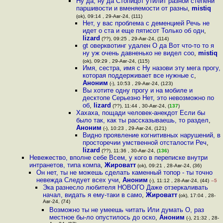
Ну да, ну да Стопицот утилит разной степени
паршивости и вменяемости от разны
,
mistiq
(ok), 09:14 , 29-Авг-24, (111)
Нет, у вас проблема с деменцией Речь не
идет о ста и еще пятисот Только об одн
,
lizard
(??), 09:25 , 29-Авг-24, (114)
gt оверквотинг удален О да Вот что-то то я
ну уж очень давненько не видел соо
,
mistiq
(ok), 09:29 , 29-Авг-24, (115)
Имя, сестра, имя с Ну назови эту мега прогу,
которая поддерживает все нужные с
,
Аноним
(-), 10:53 , 29-Авг-24, (123)
Вы хотите одну прогу и на мобиле и
десктопе Серьезно Нет, это невозможно по
об
,
lizard
(??), 11:44 , 30-Авг-24, (
137
)
Хахаха, пощади человек-анекдот Если бы
было так, как ты рассказываешь, то раздел
,
Аноним
(-), 10:23 , 29-Авг-24, (121)
Видно проявление когнитивных нарушений, в
просторечии умственной отсталости Реч
,
lizard
(??), 11:36 , 30-Авг-24, (
136
)
Невежество, вполне себе Всем, у кого в переписке внутри
интранетов, типа компа
,
Жироватт
(ok), 09:21 , 28-Авг-24, (36)
Он нет, ты не можешь сделать каменный топор - ты точно
невежда Следует всех учи
,
Аноним
(-), 11:12 , 28-Авг-24, (44)
–5
Эка разнесло любителя НОВОГО Даже отзеркаливать
начал, видать я ему-таки в само
,
Жироватт
(ok), 17:04 , 28-
Авг-24, (74)
Возможно ты не умеешь читать Или думать О, раз
местное бы-ло опустилось до оско
,
Аноним
(-), 21:32 , 28-