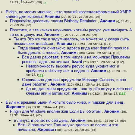
12:33 , 28-Авг-24, (50)
+1
Pidgin, по моему мнению, - это лучший кроссплатформенный XMPP
клиент для использ
,
Аноним
(29), 07:21 , 28-Авг-24, (29)
Попробуйте добавить плагин Birthday Reminder
,
Аноним
(-), 08:41 ,
28-Авг-24, (32)
Простите, а эта какаха научилась хотя-бы ресурс уже выбирать А
то есть допустим
,
Аноним
(-), 21:01 , 28-Авг-24, (95)
Ты что Это же так и задумывалось, не может же у юзера быть
нескольких девайсов
,
Аноним
(-), 21:51 , 28-Авг-24, (101)
Тогда занафига синтаксис адреса вида user domain resource
было делать с resourc
,
Аноним
(108), 04:04 , 29-Авг-24, (108)
Все давно работает, в том числе и на мобилках Проблемы
решены Гадать на кишках
,
lizard
(??), 09:16 , 29-Авг-24, (112)
Невозможность выбрать ресурс куда уходит мсг и
проблемы с delivery ack я видел в
,
Аноним
(-), 03:20 , 30-
Авг-24, (
)
131
Специально для вас придумали Message Carbons, и оно
даже работет
,
Аноним
(110), 09:18 , 29-Авг-24, (113)
Да не, для меня придумали - вон ту p2p штуку с zero conf,
клевым апи и ботом кот
,
Аноним
(-), 03:24 , 30-Авг-24, (
132
)
Были ж времена Были И копыто было живо, и пиджин для винд
,
Жироватт
(ok), 09:01 , 28-Авг-24, (34)
Pingin для Windows вполне жив Если Вы об этом
,
Аноним
(29),
11:32 , 28-Авг-24, (45)
в линукс в репах по сей день
,
Аноним
(59), 15:41 , 28-Авг-24, (69)
Есть И пользуется Только уже далеко не всеми, и это
печально
,
Жироватт
(ok), 17:05 , 28-Авг-24, (75)