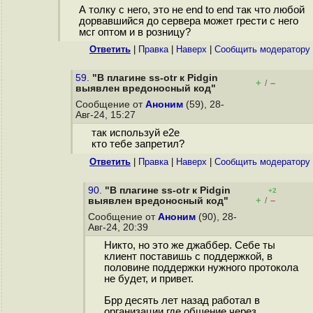
А толку с него, это не end to end так что любой
дорвавшийся до сервера может грести с него
мсг оптом и в розницу?
Ответить
|
Правка
|
Наверх
|
Cообщить модератору
59.
"В плагине ss-otr к Pidgin
+
–
/
выявлен вредоносный код"
Сообщение от
Аноним
(59), 28-
Авг-24, 15:27
так используй е2е
кто тебе запретил?
Ответить
|
Правка
|
Наверх
|
Cообщить модератору
90.
"В плагине ss-otr к Pidgin
+2
+
–
выявлен вредоносный код"
/
Сообщение от
Аноним
(90), 28-
Авг-24, 20:39
Никто, но это же джаббер. Себе ты
клиент поставишь с поддержкой, в
половине поддержки нужного протокола
не будет, и привет.
Брр десять лет назад работал в
организации где общение через