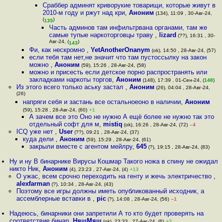
Сраббер админят криворукие товарищи, которые живут в
2010-м году и ржут над кри
,
Аноним
(134), 11:09 , 30-Авг-24,
(
)
135
Часть админов там инфильтрвана органами, там же
самые тупые наркоторговцы траву
,
lizard
(??), 16:31 , 30-
Авг-24, (
)
143
Фи, как нескромно
,
YetAnotherOnanym
(ok), 14:50 , 28-Авг-24, (57)
если тебя там нет,не значит что там пустоссылку на закон
можно
,
Аноним
(59), 15:26 , 28-Авг-24, (58)
можно и присесть если детское порно распространять или
закладками наркоты торгов
,
Аноним
(148), 17:39 , 01-Сен-24, (
148
)
Из этого всего только аську застал
,
Аноним
(26), 04:04 , 28-Авг-24,
(26)
напряги себя и застань все остальноеоно в наличии
,
Аноним
(59), 15:28 , 28-Авг-24, (60)
+1
А зачем все это Оно не нужно А ещё более не нужно так это
отдельный софт для м
,
mistiq
(ok), 16:26 , 28-Авг-24, (72)
–4
ICQ уже нет
,
User
(??), 09:21 , 28-Авг-24, (37)
куда дели
,
Аноним
(59), 15:29 , 28-Авг-24, (61)
закрыли вместе с агентом мейлру
,
645
(?), 19:15 , 28-Авг-24, (83)
Ну и ну В бинарнике Вирусы Кошмар Такого ножа в спину не ожидал
никто Ник
,
Аноним
(4), 23:23 , 27-Авг-24, (4)
+13
О ужас, всем срочно переходить на генту и жечь электричество
,
alexfarman
(?), 10:34 , 28-Авг-24, (43)
Поэтому все игры должны иметь опубликованный исходник, а
ассемблерные вставки в
,
pic
(?), 14:08 , 28-Авг-24, (56)
–1
Надеюсь, бинарники они запретили А то кто будет проверять на
соответствие бинар
,
НяшМяш
(ok), 23:33 , 27-Авг-24, (6)
+2