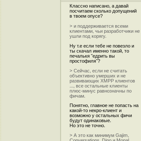
Классно написано, а давай
посчитаем сколько допущений
в твоем опусе?
> и поддерживается всеми
клиентами, чьи разработчики не
ушли под корягу.
Ну т.е если тебе не повезло и
ты скачал именно такой, то
печалькя "едрить вы
простофиля"?
> Сейчас, если не считать
объективно умерших и не
развивающих XMPP клиентов
..., все остальные клиенты
плюс-минус равнозначны по
фичам.
Понятно, главное не попасть на
какой-то некро-клиент и
возможно у остальных фичи
будут одинаковые.
Но это не точно.
> А это как минимум Gajim,
Conversations, Dino и Monal,