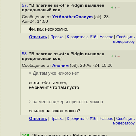
57.
"В плагине ss-otr к Pidgin выявлен
+
–
/
вредоносный код"
Сообщение от
YetAnotherOnanym
(ok), 28-
Авг-24, 14:50
Фи, как нескромно.
Ответить
|
Правка
|
К родителю #16
|
Наверх
|
Cообщить
модератору
58.
"В плагине ss-otr к Pidgin выявлен
+
–
/
вредоносный код"
Сообщение от
Аноним
(59), 28-Авг-24, 15:26
> Да там уже никого нет
если тебя там нет,
не значит что там пусто
> за мессенджер и присесть можно
ссылку на закон можно?
Ответить
|
Правка
|
К родителю #16
|
Наверх
|
Cообщить
модератору
148
.
"В плагине ss-otr к Pidgin выявлен