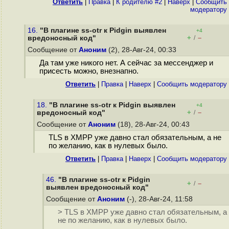
Ответить
|
Правка
|
К родителю #2
|
Наверх
|
Cообщить
модератору
16.
"В плагине ss-otr к Pidgin выявлен
+4
+
–
вредоносный код"
/
Сообщение от
Аноним
(2), 28-Авг-24, 00:33
Да там уже никого нет. А сейчас за мессенджер и
присесть можно, внезнапно.
Ответить
|
Правка
|
Наверх
|
Cообщить модератору
18.
"В плагине ss-otr к Pidgin выявлен
+4
+
–
вредоносный код"
/
Сообщение от
Аноним
(18), 28-Авг-24, 00:43
TLS в XMPP уже давно стал обязательным, а не
по желанию, как в нулевых было.
Ответить
|
Правка
|
Наверх
|
Cообщить модератору
46.
"В плагине ss-otr к Pidgin
+
–
/
выявлен вредоносный код"
Сообщение от
Аноним
(-), 28-Авг-24, 11:58
> TLS в XMPP уже давно стал обязательным, а
не по желанию, как в нулевых было.