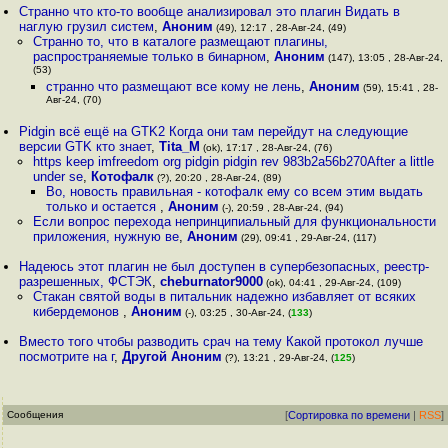
Странно что кто-то вообще анализировал это плагин Видать в
наглую грузил систем
,
Аноним
(49), 12:17 , 28-Авг-24, (49)
Странно то, что в каталоге размещают плагины,
распространяемые только в бинарном
,
Аноним
(147), 13:05 , 28-Авг-24,
(53)
странно что размещают все кому не лень
,
Аноним
(59), 15:41 , 28-
Авг-24, (70)
Pidgin всё ещё на GTK2 Когда они там перейдут на следующие
версии GTK кто знает
,
Tita_M
(ok), 17:17 , 28-Авг-24, (76)
https keep imfreedom org pidgin pidgin rev 983b2a56b270After a little
under se
,
Котофалк
(?), 20:20 , 28-Авг-24, (89)
Во, новость правильная - котофалк ему со всем этим выдать
только и остается
,
Аноним
(-), 20:59 , 28-Авг-24, (94)
Если вопрос перехода непринципиальный для функциональности
приложения, нужную ве
,
Аноним
(29), 09:41 , 29-Авг-24, (117)
Надеюсь этот плагин не был доступен в супербезопасных, реестр-
разрешенных, ФСТЭК
,
cheburnator9000
(ok), 04:41 , 29-Авг-24, (109)
Стакан святой воды в питальник надежно избавляет от всяких
кибердемонов
,
Аноним
(-), 03:25 , 30-Авг-24, (
133
)
Вместо того чтобы разводить срач на тему Какой протокол лучше
посмотрите на г
,
Другой Аноним
(?), 13:21 , 29-Авг-24, (
125
)
Сообщения
[
Сортировка по времени
|
RSS
]