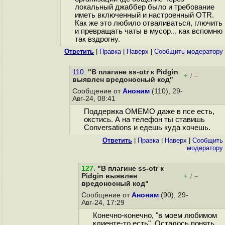
локальный джаббер было и требование
иметь включенный и настроенный OTR.
Как же это любило отваливаться, глючить
и превращать чаты в мусор... как вспомню
так вздрогну.
Ответить
|
Правка
|
Наверх
|
Cообщить модератору
110.
"В плагине ss-otr к Pidgin
+
–
/
выявлен вредоносный код"
Сообщение от
Аноним
(110), 29-
Авг-24, 08:41
Поддержка OMEMO даже в псе есть,
окстись. А на телефон ты ставишь
Conversations и едешь куда хочешь.
Ответить
|
Правка
|
Наверх
|
Cообщить
модератору
127
.
"В плагине ss-otr к
Pidgin выявлен
+
–
/
вредоносный код"
Сообщение от
Аноним
(90), 29-
Авг-24, 17:29
Конечно-конечно, "в моем любимом
клиенте-то есть". Осталось понять,