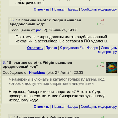
электричество!
Ответить
|
Правка
|
Наверх
|
Cообщить модератору
56.
"В плагине ss-otr к Pidgin выявлен
–1
+
–
вредоносный код"
/
Сообщение от
pic
(?), 28-Авг-24, 14:08
Поэтому все игры должны иметь опубликованный
исходник, а ассемблерные вставки в ПО удалены.
Ответить
|
Правка
|
К родителю #4
|
Наверх
|
Cообщить
модератору
6.
"В плагине ss-otr к Pidgin выявлен
+2
+
–
вредоносный код"
/
Сообщение от
НяшМяш
(ok), 27-Авг-24, 23:33
> намерены включать в каталог только плагины, код
которых доступен под открытыми лицензиями
Надеюсь, бинарники они запретили? А то кто будет
проверять на соответствие бинарника загруженному
исходному коду.
Ответить
|
Правка
|
Наверх
|
Cообщить модератору
8.
"В плагине ss-otr к Pidgin выявлен
+2