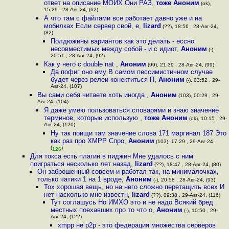
ответ на описание МОИХ Они РАЗ
,
тоже Аноним
(ok),
15:29 , 28-Авг-24, (62)
А что там с файлами все работает давно уже и на
мобилках Если сервер свой, e
,
lizard
(??), 18:56 , 28-Авг-24,
(82)
Полдюжины вариантов как это делать - ессно
несовместимых между собой - и с идиот
,
Аноним
(-),
20:51 , 28-Авг-24, (92)
Как у него с double nat
,
Аноним
(99), 21:39 , 28-Авг-24, (99)
Да пофиг оно ему В самом пессимистичном случае
будет через релеи конектиться П
,
Аноним
(-), 03:52 , 29-
Авг-24, (107)
Вы сами себя читаете хоть иногда
,
Аноним
(103), 00:29 , 29-
Авг-24, (104)
Я даже умею пользоваться словарями и знаю значение
терминов, которые использую
,
тоже Аноним
(ok), 10:15 , 29-
Авг-24, (120)
Ну так поищи там значение слова 171 маргинал 187 Это
как раз про XMPP Спро
,
Аноним
(103), 17:29 , 29-Авг-24,
(
)
126
Для токса есть плагин в пиджин Мне удалось с ним
поиграться несколько лет назад
,
lizard
(??), 18:47 , 28-Авг-24, (80)
Он заброшенный совсем и работал так, на минималочках,
только чатики 1 на 1 вроде
,
Аноним
(-), 20:58 , 28-Авг-24, (93)
Tox хорошая вещь, но на него сложно перетащить всех И
нет насколько мне известн
,
lizard
(??), 09:38 , 29-Авг-24, (116)
Тут соглашусь Но ИМХО это и не надо Всякий бред
местных поехавших про то что о
,
Аноним
(-), 10:50 , 29-
Авг-24, (122)
xmpp не p2p - это федерация множества серверов