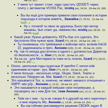
Авг-24, (97)
У меня тут проект стоит, надо срастить QD32ETi через
плиту с автоматом VCH16 Рас
,
mistiq
(ok), 19:34 , 28-Авг-24, (88)
Вы бы ещё для примера привели свои познания в истории
подъезда в котором живёте,
,
Зазнайка
(?), 05:52 , 31-Авг-24,
(
)
145
–1
Ну с логикой ты явно не дружешь Было про мотор
машины, был ответ да, невежество
,
mistiq
(ok), 06:28 , 31-
Авг-24, (
)
146
Какой ужас Нужно добавлять XEPы Как это сделать Это
бесплатно Или нужно кров
,
lizard
(??), 09:33 , 28-Авг-24, (38)
+1
Ты понимаешь что требования к войскам нато, всяким link16
22, радиоканалы и проч
,
Аноним
(100), 21:40 , 28-Авг-24, (100)
Ну, так-то иногда достаточно и одного с должностью Директор
по безопасности , н
,
User
(??), 09:39 , 28-Авг-24, (40)
Ха ха ха - для Маттермоста тоже есть плагин
,
lizard
(??), 09:52 ,
28-Авг-24, (42)
+1
Ооооо, школьные-годы-чудесные И openfire С server-side
хранением истории - рук
,
User
(??), 09:35 , 28-Авг-24, (39)
У меня больше - несколько xmpp, Skype, Slack, Teams и
несколько Telegram-ов, Mat
,
lizard
(??), 09:43 , 28-Авг-24, (41)
Это называется Tox, и, конечно, не имеет никакого отношения к
XMPP, ибо p2p
,
Аноним
(-), 12:01 , 28-Авг-24, (47)
Это называется в каждой избушке свои погремушки, а
поговорить не с кем Для тох
,
тоже Аноним
(ok), 12:12 , 28-Авг-24,
(48)
Тебе не с кем - ты и не говори А я друзей на него перетянул
- и мне нормуль Мо
,
Аноним
(-), 13:06 , 28-Авг-24, (54)
+1
Вы настойчиво рекламируете решение СВОИХ задач В