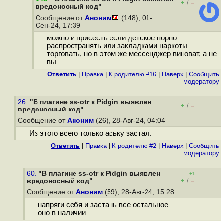
+
–
/
вредоносный код"
Сообщение от
Аноним
(148), 01-
Сен-24, 17:39
можно и присесть если детское порно
распространять или закладками наркоты
торговать, но в этом же мессенджер виноват, а не
вы
Ответить
|
Правка
|
К родителю #16
|
Наверх
|
Cообщить
модератору
26.
"В плагине ss-otr к Pidgin выявлен
+
–
/
вредоносный код"
Сообщение от
Аноним
(26), 28-Авг-24, 04:04
Из этого всего только аську застал.
Ответить
|
Правка
|
К родителю #2
|
Наверх
|
Cообщить
модератору
60.
"В плагине ss-otr к Pidgin выявлен
+1
+
–
вредоносный код"
/
Сообщение от
Аноним
(59), 28-Авг-24, 15:28
напряги себя и застань все остальное
оно в наличии