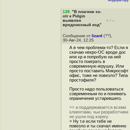
139
.
"В плагине ss-
otr к Pidgin
выявлен
+
–
/
вредоносный код"
Сообщение от
lizard
(??),
30-Авг-24, 12:25
А в чем проблема-то? Если я
скачаю некро-ОС вроде дос
или хр и попробую на ней
просто поиграть в
современную игрушку. Или
просто поставить Микрософт
офис, тоже не повезло? Типа
простофиля?
Просто надо пользоваться
современным по и понимать
ограничения устаревшего.
>> и поддерживается всеми
клиентами, чьи разработчики
не ушли под корягу.
> Ну т.е если тебе не
повезло и ты скачал именно