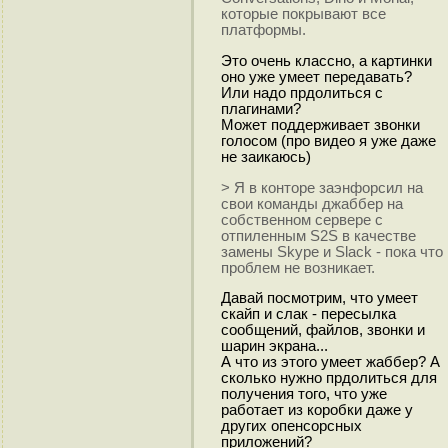
которые покрывают все
платформы.
Это очень классно, а картинки
оно уже умеет передавать?
Или надо прдолиться с
плагинами?
Может поддерживает звонки
голосом (про видео я уже даже
не заикаюсь)
> Я в конторе заэнфорсил на
свои команды джаббер на
собственном сервере с
отпиленным S2S в качестве
замены Skype и Slack - пока что
проблем не возникает.
Давай посмотрим, что умеет
скайп и слак - пересылка
сообщений, файлов, звонки и
шарин экрана...
А что из этого умеет жаббер? А
сколько нужно прдолиться для
получения того, что уже
работает из коробки даже у
других опенсорсных
приложений?