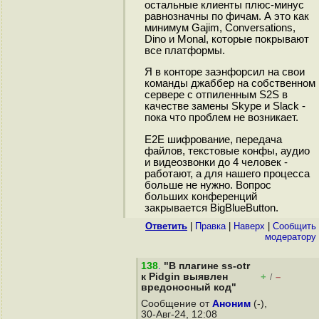
остальные клиенты плюс-минус
равнозначны по фичам. А это как
минимум Gajim, Conversations,
Dino и Monal, которые покрывают
все платформы.
Я в конторе заэнфорсил на свои
команды джаббер на собственном
сервере с отпиленным S2S в
качестве замены Skype и Slack -
пока что проблем не возникает.
Е2Е шифрование, передача
файлов, текстовые конфы, аудио
и видеозвонки до 4 человек -
работают, а для нашего процесса
больше не нужно. Вопрос
больших конференций
закрывается BigBlueButton.
Ответить
|
Правка
|
Наверх
|
Cообщить
модератору
138
.
"В плагине ss-otr
к Pidgin выявлен
+
–
/
вредоносный код"
Сообщение от
Аноним
(-),
30-Авг-24, 12:08