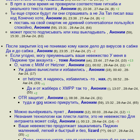
В npm в свое время не проверяли соответствие гитхаба и
реального текста пакета
,
Аноним
(8), 23:36 , 27-Авг-24, (8)
+2
Ты еще спроси будут ли они спрашивать а не Jia Tan писал ваш
код Конечно хоте
,
Аноним
(9), 23:38 , 27-Авг-24, (9)
+2
поставь на свой смартик не древний conversationsи пользуйся
спокойно
,
Аноним
(59), 15:31 , 28-Авг-24, (64)
может просто подписывать или хеш выкладывать
,
Аноним
(59),
15:30 , 28-Авг-24, (63)
После закрытия icq не понимаю кому какое дело до вирусов в сабже
Да и до сабжа
,
Аноним
(8), 23:35 , 27-Авг-24, (7)
–2
Если угодно, могу преуменьшить ваше невежество У меня в
Пиджине три аккаунта -
,
тоже Аноним
(ok), 23:44 , 27-Авг-24, (10)
+13
О, чатик с MitM от Hetzner
,
Аноним
(11), 00:02 , 28-Авг-24, (11)
+3
Уж давно вычислили и избавились
,
Аноним
(18), 00:40 , 28-
Авг-24, (17)
от hetzner, я надеюсь, избавились -то
,
нах.
(?), 08:52 , 28-
Авг-24, (33)
+1
Да и от жаббера с XMPP так то
,
Аноним
(-), 13:07 , 28-Авг-24,
(55)
+2
OTR защитит
,
Аноним
(-), 08:36 , 28-Авг-24, (31)
туда и gpg можно прикрутить
,
Аноним
(59), 15:32 , 28-Авг-24, (65)
Можно вычёркивать пункт
,
Аноним
(12), 00:03 , 28-Авг-24, (12)
+1
Незнания технологии как плести лапти, это не невежество Для
интранета может сойд
,
Аноним
(-), 00:13 , 28-Авг-24, (14)
–5
Ваше невежество продолжает зашкаливать Пиджин
маленикий, легкий и быстрый и без
,
lizard
(??), 09:17 , 28-Авг-24,
(35)
+2
Очень смешно читать это от человека который до сих пор