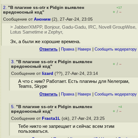
2.
"В плагине ss-otr к Pidgin выявлен
+17
+
–
вредоносный код"
/
Сообщение от
Аноним
(2), 27-Авг-24, 23:05
> Jabber/XMPP, Bonjour, Gadu-Gadu, IRC, Novell GroupWise,
Lotus Sametime и Zephyr,
Эх, а были же хорошие времена.
Ответить
|
Правка
|
Наверх
|
Cообщить модератору
3.
"В плагине ss-otr к Pidgin выявлен
+
–
/
вредоносный код"
Сообщение от
lizard
(??), 27-Авг-24, 23:14
А что с ним? Работает. Есть плагины для Nелеграм,
Teams, Skype
Ответить
|
Правка
|
Наверх
|
Cообщить модератору
5.
"В плагине ss-otr к Pidgin выявлен
+4
+
–
вредоносный код"
/
Сообщение от
Fracta1L
(ok), 27-Авг-24, 23:25
Тебе никто не запрещает и сейчас всем этим
пользоваться.