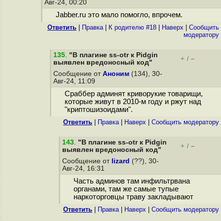
Авг-24, 00:20
Jabber.ru это мало помогло, впрочем.
Ответить
|
Правка
|
К родителю #18
|
Наверх
|
Cообщить
модератору
135
.
"В плагине ss-otr к Pidgin
+
–
/
выявлен вредоносный код"
Сообщение от
Аноним
(134), 30-
Авг-24, 11:09
Сраббер админят криворукие товарищи,
которые живут в 2010-м году и ржут над
"криптошизоидами".
Ответить
|
Правка
|
Наверх
|
Cообщить модератору
143
.
"В плагине ss-otr к Pidgin
+
–
/
выявлен вредоносный код"
Сообщение от
lizard
(??), 30-
Авг-24, 16:31
Часть админов там инфильтрвана
органами, там же самые тупые
наркоторговцы траву закладывают
Ответить
|
Правка
|
Наверх
|
Cообщить модератору