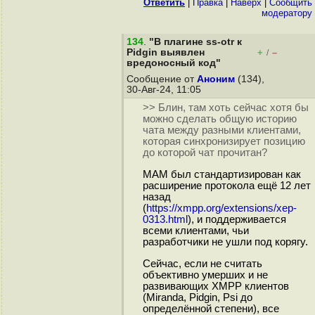
Ответить
|
Правка
|
Наверх
|
Cообщить
модератору
134
.
"В плагине ss-otr к
Pidgin выявлен
+
–
/
вредоносный код"
Сообщение от
Аноним
(134),
30-Авг-24, 11:05
>> Блин, там хоть сейчас хотя бы
можно сделать общую историю
чата между разными клиентами,
которая синхронизирует позицию
до которой чат прочитан?
MAM был стандартизирован как
расширение протокола ещё 12 лет
назад
(
https://xmpp.org/extensions/xep-
0313.html
), и поддерживается
всеми клиентами, чьи
разработчики не ушли под корягу.
Сейчас, если не считать
объективно умерших и не
развивающих XMPP клиентов
(Miranda, Pidgin, Psi до
определённой степени), все