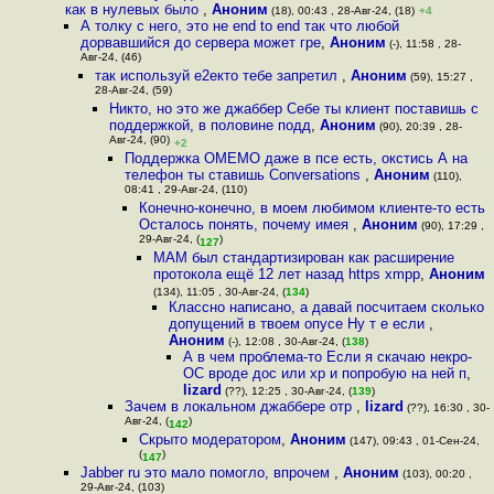
как в нулевых было
,
Аноним
(18), 00:43 , 28-Авг-24, (18)
+4
А толку с него, это не end to end так что любой
дорвавшийся до сервера может гре
,
Аноним
(-), 11:58 , 28-
Авг-24, (46)
так используй е2екто тебе запретил
,
Аноним
(59), 15:27 ,
28-Авг-24, (59)
Никто, но это же джаббер Себе ты клиент поставишь с
поддержкой, в половине подд
,
Аноним
(90), 20:39 , 28-
Авг-24, (90)
+2
Поддержка OMEMO даже в псе есть, окстись А на
телефон ты ставишь Conversations
,
Аноним
(110),
08:41 , 29-Авг-24, (110)
Конечно-конечно, в моем любимом клиенте-то есть
Осталось понять, почему имея
,
Аноним
(90), 17:29 ,
29-Авг-24, (
)
127
MAM был стандартизирован как расширение
протокола ещё 12 лет назад https xmpp
,
Аноним
(134), 11:05 , 30-Авг-24, (
134
)
Классно написано, а давай посчитаем сколько
допущений в твоем опусе Ну т е если
,
Аноним
(-), 12:08 , 30-Авг-24, (
138
)
А в чем проблема-то Если я скачаю некро-
ОС вроде дос или хр и попробую на ней п
,
lizard
(??), 12:25 , 30-Авг-24, (
139
)
Зачем в локальном джаббере отр
,
lizard
(??), 16:30 , 30-
Авг-24, (
)
142
Скрыто модератором
,
Аноним
(147), 09:43 , 01-Сен-24,
(
)
147
Jabber ru это мало помогло, впрочем
,
Аноним
(103), 00:20 ,
29-Авг-24, (103)