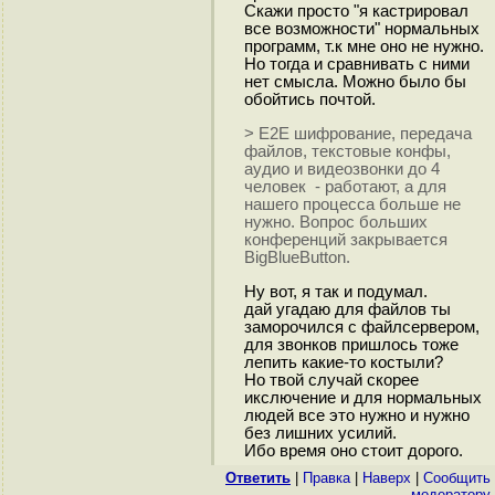
Скажи просто "я кастрировал
все возможности" нормальных
программ, т.к мне оно не нужно.
Но тогда и сравнивать с ними
нет смысла. Можно было бы
обойтись почтой.
> Е2Е шифрование, передача
файлов, текстовые конфы,
аудио и видеозвонки до 4
человек - работают, а для
нашего процесса больше не
нужно. Вопрос больших
конференций закрывается
BigBlueButton.
Ну вот, я так и подумал.
дай угадаю для файлов ты
заморочился с файлсервером,
для звонков пришлось тоже
лепить какие-то костыли?
Но твой случай скорее
икслючение и для нормальных
людей все это нужно и нужно
без лишних усилий.
Ибо время оно стоит дорого.
Ответить
|
Правка
|
Наверх
|
Cообщить
модератору