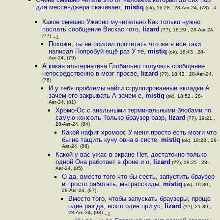
для мессенджера скачивает
,
mistiq
(ok), 16:28 , 28-Авг-24, (73)
–4
Какое смешно Ужасно мучительно Как только нужно
послать сообщение Вискас гото
,
lizard
(??), 18:29 , 28-Авг-24,
(77)
–1
Похоже, ты не осилил прочитать что же я все таки
написал Попробуй ещё раз У те
,
mistiq
(ok), 18:43 , 28-
Авг-24, (79)
А какая альтернатива Глобально получать сообщение
непосредственно в мозг просве
,
lizard
(??), 18:42 , 28-Авг-24,
(78)
И у тебя проблемы найти сгруппированные вкладки А
зачем его закрывать А зачем е
,
mistiq
(ok), 18:52 , 28-
Авг-24, (81)
Хромо-Ос с анальными терминальными блобами по
самую консоль Только браузер разр
,
lizard
(??), 19:21 ,
28-Авг-24, (84)
Какой нафиг хромоос У меня просто есть мозги что
бы не тащить кучу овна в систе
,
mistiq
(ok), 19:28 , 28-
Авг-24, (86)
Какой у вас ужас в экране Нет, достаточно только
одной Она работает в фоне и о
,
lizard
(??), 19:25 , 28-
Авг-24, (85)
О да, вместо того что бы сесть, запустить браузер
и просто работать, мы расскиды
,
mistiq
(ok), 19:30 ,
28-Авг-24, (87)
Вместо того, чтобы запускать браузеры, проще
один раз да, вскго один при ус
,
lizard
(??), 21:39 ,
28-Авг-24, (98)
–1