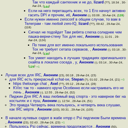
Так что каждый сантехник и не до
,
lizard
(??), 18:34 , 30-
Авг-24, (
)
144
Если на него перетащить всех, то 1 Его начнут активно
гасить DPI и прочим, иб
,
Аноним
(-), 03:06 , 30-Авг-24, (
128
)
Если нужен именно zeroconf в общем случае, то вам в
Телеграм - там любой zero-IQ
,
lizard
(??), 09:42 , 29-Авг-24,
(118)
Сигнал не подойдет Там ребята слегка солиднее чем
пашка-верни-стену Тох для нес
,
Аноним
(-), 11:01 , 29-
Авг-24, (124)
По теме для вот именно локального использования
Tox не требует сетапа серваков,
,
Аноним
(-), 03:16 , 30-
Авг-24, (
)
130
Tox умеет находить в лучших традициях оригинального
скайпа в локалке соседа , у
,
Аноним
(-), 03:14 , 30-Авг-24,
(
)
129
+1
Лучше всех для IRC
,
Аноним
(15), 00:18 , 28-Авг-24, (15)
для IRC есть прекрасный xchat-se
,
Stepan
(?), 01:02 , 28-Авг-24, (21)
+3
https thelounge chat
,
Axel
(??), 05:12 , 28-Авг-24, (28)
KVirc так то - намного круче Особенно если настраивать его не
лень
,
Аноним
(-), 12:55 , 28-Авг-24, (52)
Пиджин Для IRC А ваш любимый вид спорта - это наверное бег на
костылях и с пуш
,
Аноним
(-), 12:54 , 28-Авг-24, (51)
Это правда Четверть века пользуюсь, и четверть века слушаю,
как IRC мёртв
,
Аноним
(103), 00:31 , 29-Авг-24, (105)
В начале нулевых сидел в жабе xmpp с Psi пидгином Были времена
,
Аноним
(23), 02:43 , 28-Авг-24, (23)
+1
Пользуюсь Psi сейчас, времена продолжаются
,
Аноним
(50),