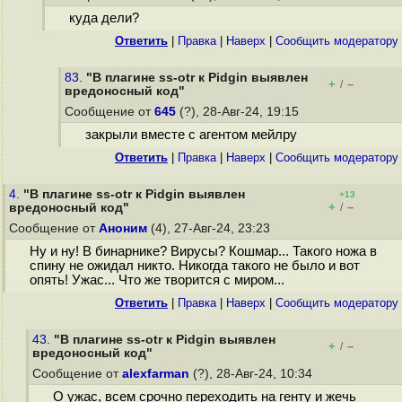
куда дели?
Ответить
|
Правка
|
Наверх
|
Cообщить модератору
83.
"В плагине ss-otr к Pidgin выявлен
+
–
/
вредоносный код"
Сообщение от
645
(?), 28-Авг-24, 19:15
закрыли вместе с агентом мейлру
Ответить
|
Правка
|
Наверх
|
Cообщить модератору
4.
"В плагине ss-otr к Pidgin выявлен
+13
+
–
вредоносный код"
/
Сообщение от
Аноним
(4), 27-Авг-24, 23:23
Ну и ну! В бинарнике? Вирусы? Кошмар... Такого ножа в
спину не ожидал никто. Никогда такого не было и вот
опять! Ужас... Что же творится с миром...
Ответить
|
Правка
|
Наверх
|
Cообщить модератору
43.
"В плагине ss-otr к Pidgin выявлен
+
–
/
вредоносный код"
Сообщение от
alexfarman
(?), 28-Авг-24, 10:34
О ужас, всем срочно переходить на генту и жечь