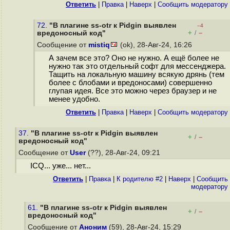
Ответить
|
Правка
|
Наверх
|
Cообщить модератору
72.
"В плагине ss-otr к Pidgin выявлен
–4
+
–
вредоносный код"
/
Сообщение от
mistiq
(ok), 28-Авг-24, 16:26
А зачем все это? Оно не нужно. А ещё более не
нужно так это отдельный софт для мессенджера.
Тащить на локальную машину всякую дрянь (тем
более с блобами и вредоносами) совершенно
глупая идея. Все это можно через браузер и не
менее удобно.
Ответить
|
Правка
|
Наверх
|
Cообщить модератору
37.
"В плагине ss-otr к Pidgin выявлен
+
–
/
вредоносный код"
Сообщение от
User
(??), 28-Авг-24, 09:21
ICQ... уже... нет...
Ответить
|
Правка
|
К родителю #2
|
Наверх
|
Cообщить
модератору
61.
"В плагине ss-otr к Pidgin выявлен
+
–
/
вредоносный код"
Сообщение от
Аноним
(59), 28-Авг-24, 15:29