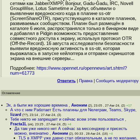
сетями как Jabber/XMPP, Bonjour, Gadu-Gadu, IRC, Novell
GroupWise, Lotus Sametime и Zephyr, объявили о
выявлении вредоносного кода в плагине ss-otr
(ScreenShareOTR), присутствующего в каталоге плагинов,
развиваемых сообществом. Плагин был размещён в
каталоге 6 июля, распространялся только в бинарном виде
и добавлял в Pidgin возможность предоставления
совместного доступа к экрану, используя протокол OTR
(Off-the-Record). 16 августа исследователи безопасности
выявили вредоносную активность в ss-otr, которая
выражалась в запуске кейлоггера и отправке скриншотов
экрана на внешние серверы...
Подробнее:
https://www.opennet.ru/opennews/art.shtml?
num=61773
Ответить
|
Правка
|
Cообщить модератору
Оглавление
Эх, а были же хорошие времена
,
Аноним
(2), 23:05 , 27-Авг-24, (2)
+17
А что с ним Работает Есть плагины для Nелеграм, Teams, Skype
,
lizard
(??), 23:14 , 27-Авг-24, (3)
Тебе никто не запрещает и сейчас всем этим пользоваться
,
Fracta1L
(ok), 23:25 , 27-Авг-24, (5)
+4
Да там уже никого нет А сейчас за мессенджер и присесть
можно, внезнапно
,
Аноним
(2), 00:33 , 28-Авг-24, (16)
+4
TLS в XMPP уже давно стал обязательным, а не по желанию,