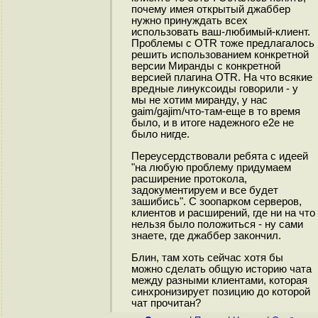
почему имея открытый джаббер
нужно принуждать всех
использовать ваш-любимый-клиент.
Проблемы с OTR тоже предлагалось
решить использованием конкретной
версии Миранды с конкретной
версией плагина OTR. На что всякие
вредные линуксоиды говорили - у
мы не хотим миранду, у нас
gaim/gajim/что-там-еще в то время
было, и в итоге надежного e2e не
было нигде.
Переусердствовали ребята с идеей
"на любую проблему придумаем
расширение протокола,
задокументируем и все будет
зашибись". С зоопарком серверов,
клиентов и расширений, где ни на что
нельзя было положиться - ну сами
знаете, где джаббер закончил.
Блин, там хоть сейчас хотя бы
можно сделать общую историю чата
между разными клиентами, которая
синхронизирует позицию до которой
чат прочитан?