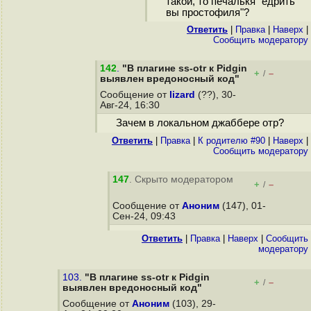
такой, то печалькя "едрить
вы простофиля"?
Ответить
|
Правка
|
Наверх
|
Cообщить модератору
142
.
"В плагине ss-otr к Pidgin
+
–
/
выявлен вредоносный код"
Сообщение от
lizard
(??), 30-
Авг-24, 16:30
Зачем в локальном джаббере отр?
Ответить
|
Правка
|
К родителю #90
|
Наверх
|
Cообщить модератору
147
. Скрыто модератором
+
–
/
Сообщение от
Аноним
(147), 01-
Сен-24, 09:43
Ответить
|
Правка
|
Наверх
|
Cообщить
модератору
103.
"В плагине ss-otr к Pidgin
+
–
/
выявлен вредоносный код"
Сообщение от
Аноним
(103), 29-