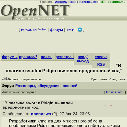
Профиль:
Аноним
(
вход
|
регистрация
)
неRU
opennet.me
[
новости
/
+++
|
форум
|
теги
|
]
форумы
правила/FAQ
поиск
регистрация
вход/
слежка
выход
RSS
"В
плагине ss-otr к Pidgin выявлен вредоносный код"
Вариант для распечатки
Пред. тема
|
След. тема
Форум
Разговоры, обсуждение новостей
Изначальное сообщение
[
Отслеживать
]
"В плагине ss-otr к Pidgin выявлен
+
–
/
вредоносный код"
Сообщение от
opennews
(?), 27-Авг-24, 23:03
Разработчики клиента для мгновенного обмена
сообщениями Pidgin, поддерживающего работу с такими