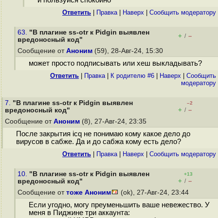
и пользуйся спокойно
Ответить
|
Правка
|
Наверх
|
Cообщить модератору
63.
"В плагине ss-otr к Pidgin выявлен
+
–
/
вредоносный код"
Сообщение от
Аноним
(59), 28-Авг-24, 15:30
может просто подписывать или хеш выкладывать?
Ответить
|
Правка
|
К родителю #6
|
Наверх
|
Cообщить
модератору
7.
"В плагине ss-otr к Pidgin выявлен
–2
+
–
вредоносный код"
/
Сообщение от
Аноним
(8), 27-Авг-24, 23:35
После закрытия icq не понимаю кому какое дело до
вирусов в сабже. Да и до сабжа кому есть дело?
Ответить
|
Правка
|
Наверх
|
Cообщить модератору
10.
"В плагине ss-otr к Pidgin выявлен
+13
+
–
вредоносный код"
/
Сообщение от
тоже Аноним
(ok), 27-Авг-24, 23:44
Если угодно, могу преуменьшить ваше невежество. У
меня в Пиджине три аккаунта: