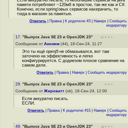
Если аккуратно писать, то небольшие сервисы на java
памяти потребляют ~120мб в простое, так-же как и C#.
Конечно, если spring'овых сервисов нахерачить, то
тогда в магазин за памятью.
Ответить
|
Правка
|
К родителю #3
|
Наверх
|
Cообщить
модератору
17.
"Выпуск Java SE 23 и OpenJDK 23"
+
–
/
+1
Сообщение от
Аноним
(44), 18-Сен-24, 11:27
Это ты ещё openj9 не обмазывался, вот там
заточено на эффективность и легко
конфигурируется. С додиезом плохое сравнение на
самом деле.
Ответить
|
Правка
|
Наверх
|
Cообщить модератору
29.
"Выпуск Java SE 23 и OpenJDK 23"
+
–
/
Сообщение от
Жироватт
(ok), 18-Сен-24, 12:00
Если аккуратно писать.
ЕСЛИ.
Ответить
|
Правка
|
К родителю #15
|
Наверх
|
Cообщить
модератору
49.
"Выпуск Java SE 23 и OpenJDK 23"
+
–
/
–2