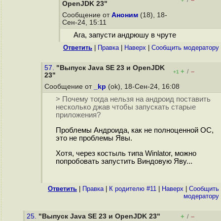
/
OpenJDK 23"
Сообщение от
Аноним
(18), 18-
Сен-24, 15:11
Ага, запусти андрюшу в чруте
Ответить
|
Правка
|
Наверх
|
Cообщить модератору
57.
"Выпуск Java SE 23 и OpenJDK
+
–
/
+1
23"
Сообщение от
_kp
(ok), 18-Сен-24, 16:08
> Почему тогда нельзя на андроид поставить
несколько джав чтобы запускать старые
приложения?
Проблемы Андроида, как не полноценной ОС,
это не проблемы Явы.
Хотя, через костыль типа Winlator, можно
попробовать запустить Виндовую Яву...
Ответить
|
Правка
|
К родителю #11
|
Наверх
|
Cообщить
модератору
25.
"Выпуск Java SE 23 и OpenJDK 23"
+
–
/