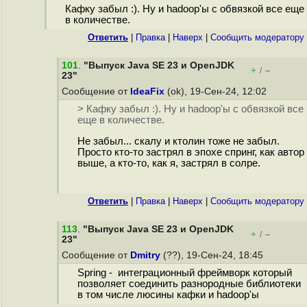
Кафку забыл :). Ну и hadoop'ы с обвязкой все еще
в количестве.
Ответить
|
Правка
|
Наверх
|
Cообщить модератору
101
.
"Выпуск Java SE 23 и OpenJDK
+
–
/
23"
Сообщение от
IdeaFix
(ok), 19-Сен-24, 12:02
> Кафку забыл :). Ну и hadoop'ы с обвязкой все
еще в количестве.
Не забыл... скалу и ктолин тоже не забыл.
Просто кто-то застрял в эпохе спринг, как автор
выше, а кто-то, как я, застрял в солре.
Ответить
|
Правка
|
Наверх
|
Cообщить модератору
113
.
"Выпуск Java SE 23 и OpenJDK
+
–
/
23"
Сообщение от
Dmitry
(??), 19-Сен-24, 18:45
Spring - интеграционный фреймворк который
позволяет соединить разнородные библиотеки
в том числе люсины кафки и hadoop'ы