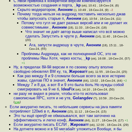
С Явой привязка к конкретной версии компенсируется
возможностью создания и порта
,
_kp
(ok), 10:41 , 18-Сен-24, (6)
Скрыто модератором
,
Аноним
(-), 10:49 , 18-Сен-24, (9)
–2
Почему тогда нельзя на андроид поставить несколько джав
чтобы запускать старые п
,
Аноним
(14), 10:54 , 18-Сен-24, (11)
Потому что гугл не дает разных версий апи и не делает их
совместимыми
,
Аноним
(18), 11:33 , 18-Сен-24, (18)
Что значит не даёт автор выше написал что всё можно
сделать Запустить в чруте р
,
Аноним
(14), 11:40 , 18-Сен-24,
(20)
Ага, запусти андрюшу в чруте
,
Аноним
(18), 15:11 , 18-
Сен-24, (55)
Проблемы Андроида, как не полноценной ОС, это не
проблемы Явы Хотя, через косты
,
_kp
(ok), 16:08 , 18-Сен-24, (57)
+1
Ну, в пределах 8й-9й версии я по своему опыту вполне
свободно обновлял ВМ ку, та
,
Жироватт
(ok), 11:55 , 18-Сен-24, (25)
Как раз между 8 и 9 сломали больше всего за всю историю
жавы, сделав ПО в значит
,
Аноним
(44), 13:02 , 18-Сен-24, (44)
+2
Между 7 и 8 да, а вот 8 и 9 это была боль Но нужды собой
смигрировать на 9 не б
,
IdeaFix
(ok), 14:10 , 18-Сен-24, (50)
ни разу не видел в реале, чтобы кто-то использовал
самописные RPC, хотя и не утв
,
Golangdev
(?), 10:59 , 20-Сен-24,
(
)
125
Если аккуратно писать, то небольшие сервисы на java памяти
потребляют 120мб в п
,
Аноним
(15), 11:12 , 18-Сен-24, (15)
Это ты ещё openj9 не обмазывался, вот там заточено на
эффективность и легко конф
,
Аноним
(44), 11:27 , 18-Сен-24, (17)
+1
Если аккуратно писать ЕСЛИ
,
Жироватт
(ok), 12:00 , 18-Сен-24, (29)
На дотнете можно и в 50 мегабайт уложиться Вообще, я бы