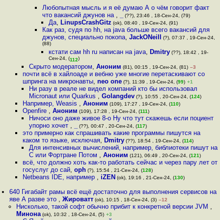
Любопытная мысль и я её думаю А о чём говорит факт
что вакансий джунов на
,
_
(??), 23:46 , 18-Сен-24, (79)
Да
,
LinupsCrashGitz
(ok), 08:40 , 19-Сен-24, (91)
Как раз, судя по hh, на java больше всего вакансий для
джунов, специально покопа
,
JackONeill
(?), 07:37 , 19-Сен-24,
(88)
кстати сам hh ru написан на java
,
Dmitry
(??), 18:42 , 19-
Сен-24, (
)
112
Скрыто модератором
,
Аноним
(81), 00:15 , 19-Сен-24, (81)
–3
почти всё в хайлоаде и вебню уже многие перетаскивают со
шпринга на микронавты
,
neo one
(?), 11:39 , 19-Сен-24, (
99
)
+1
Ни разу в реале не видел компаний кто бы использовал
Micronaut или Quarkus
,
Golangdev
(?), 10:55 , 20-Сен-24, (
124
)
Например, Weasis
,
Аноним
(109), 17:27 , 19-Сен-24, (
110
)
Openfire
,
Аноним
(109), 17:28 , 19-Сен-24, (
111
)
Ничоси оно даже живое 8-о Ну что тут скажешь если поциент
упорно хочет
,
_
(??), 00:47 , 20-Сен-24, (
117
)
это примерно как спрашивать какие программы пишутся на
каком то языке, исключая
,
Dmitry
(??), 18:54 , 19-Сен-24, (
114
)
Для интенсивных вычислений, например, библиотеки пишут на
C или Фортране Потом
,
Аноним
(121), 06:49 , 20-Сен-24, (
121
)
всё, что должно хоть как-то работать сейчас и через пару лет от
госуслуг до сай
,
oph
(?), 15:54 , 21-Сен-24, (
128
)
Netbeans IDE, например
,
iZEN
(ok), 19:16 , 21-Сен-24, (
130
)
640 Гигабайт рамы всё ещё достаточно для выполнения сервисов на
яве А разве это
,
Жироватт
(ok), 10:15 , 18-Сен-24, (3)
–12
Нисколько, такой софт обычно прибит к конкретной версии JVM
,
Минона
(ok), 10:32 , 18-Сен-24, (5)
+3