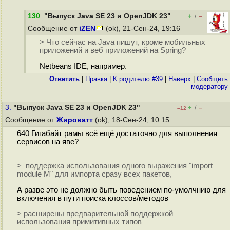
130
.
"Выпуск Java SE 23 и OpenJDK 23"
+
–
/
Сообщение от
iZEN
(ok), 21-Сен-24, 19:16
> Что сейчас на Java пишут, кроме мобильных
приложений и веб приложений на Spring?
Netbeans IDE, например.
Ответить
|
Правка
|
К родителю #39
|
Наверх
|
Cообщить
модератору
3.
"Выпуск Java SE 23 и OpenJDK 23"
+
–
/
–12
Сообщение от
Жироватт
(ok), 18-Сен-24, 10:15
640 Гигабайт рамы всё ещё достаточно для выполнения
сервисов на яве?
> поддержка использования одного выражения "import
module M" для импорта сразу всех пакетов,
А разве это не должно быть поведением по-умолчнию для
включения в пути поиска клоссов/методов
> расширены предварительной поддержкой
использования примитивных типов