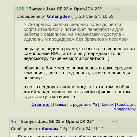
125
.
"Выпуск Java SE 23 и OpenJDK 23"
+
–
/
Сообщение от
Golangdev
(?), 20-Сен-24, 10:59
> Интересно, сколько реально пользующегося
софта отвалится и потребует переработки для
работы с самописными механизмами доступа к
удалённым процедурам без брокеров и прослоек
ни разу не видел в реале, чтобы кто-то использовал
самописные RPC, хотя и не утверждаю что по
недосмотру такие не могли появиться =)
обычно, в боле-менее нормальных и даже средних
компаниях, где есть код-ревью, такие велосипеды
не пишут.
а вот в вендорах вполне могут кстати, там вообще
дикий запад, можно писать любую фигню, а потом
сдать лоху-заказчику =)
Ответить
|
Правка
|
К родителю #5
|
Наверх
|
Cообщить
модератору
15.
"Выпуск Java SE 23 и OpenJDK 23"
+
–
/
Сообщение от
Аноним
(15), 18-Сен-24, 11:12