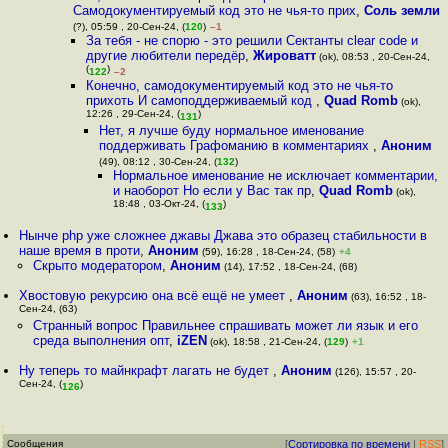
Самодокументируемый код это не чья-то прих
,
Соль земли
(?), 05:59 , 20-Сен-24, (
120
)
–1
За тебя - не спорю - это решили Сектанты clear code и
другие любители передёр
,
Жироватт
(ok), 08:53 , 20-Сен-24,
(
)
122
–2
Конечно, самодокументируемый код это не чья-то
прихоть И самоподдерживаемый код
,
Quad Romb
(ok),
12:26 , 29-Сен-24, (
)
131
Нет, я лучше буду нормальное именование
поддерживать Графоманию в комментариях
,
Аноним
(49), 08:12 , 30-Сен-24, (
132
)
Нормальное именование не исключает комментарии,
и наоборот Но если у Вас так пр
,
Quad Romb
(ok),
18:48 , 03-Окт-24, (
)
133
Нынче php уже сложнее джавы Джава это образец стабильности в
наше время в проти
,
Аноним
(59), 16:28 , 18-Сен-24, (58)
+4
Скрыто модератором
,
Аноним
(14), 17:52 , 18-Сен-24, (68)
Хвостовую рекурсию она всё ещё не умеет
,
Аноним
(63), 16:52 , 18-
Сен-24, (63)
Странный вопрос Правильнее спрашивать может ли язык и его
среда выполнения опт
,
iZEN
(ok), 18:58 , 21-Сен-24, (
129
)
+1
Ну теперь то майнкрафт лагать не будет
,
Аноним
(126), 15:57 , 20-
Сен-24, (
)
126
Сообщения
[
Сортировка по времени
|
RSS
]