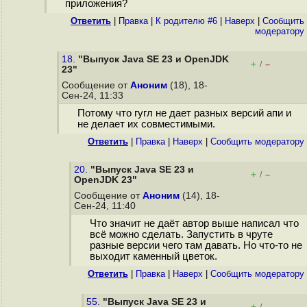
приложения?
Ответить
|
Правка
|
К родителю #6
|
Наверх
|
Cообщить
модератору
18.
"Выпуск Java SE 23 и OpenJDK
+
–
/
23"
Сообщение от
Аноним
(18), 18-
Сен-24, 11:33
Потому что гугл не дает разных версий апи и
не делает их совместимыми.
Ответить
|
Правка
|
Наверх
|
Cообщить модератору
20.
"Выпуск Java SE 23 и
+
–
/
OpenJDK 23"
Сообщение от
Аноним
(14), 18-
Сен-24, 11:40
Что значит не даёт автор выше написал что
всё можно сделать. Запустить в чруте
разные версии чего там давать. Но что-то не
выходит каменный цветок.
Ответить
|
Правка
|
Наверх
|
Cообщить модератору
55.
"Выпуск Java SE 23 и
+
–