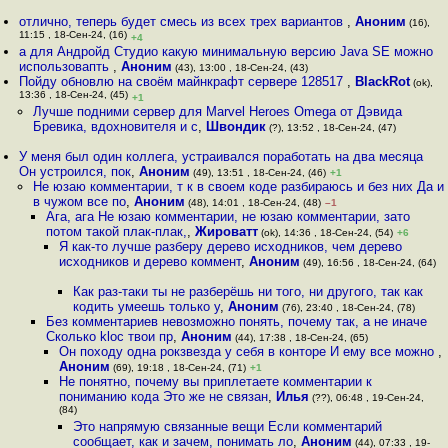
отлично, теперь будет смесь из всех трех вариантов
,
Аноним
(16),
11:15 , 18-Сен-24, (16)
+4
а для Андройд Студио какую минимальную версию Java SE можно
использовапть
,
Аноним
(43), 13:00 , 18-Сен-24, (43)
Пойду обновлю на своём майнкрафт сервере 128517
,
BlackRot
(ok),
13:36 , 18-Сен-24, (45)
+1
Лучше подними сервер для Marvel Heroes Omega от Дэвида
Бревика, вдохновителя и с
,
Швондик
(?), 13:52 , 18-Сен-24, (47)
У меня был один коллега, устраивался поработать на два месяца
Он устроился, пок
,
Аноним
(49), 13:51 , 18-Сен-24, (46)
+1
Не юзаю комментарии, т к в своем коде разбираюсь и без них Да и
в чужом все по
,
Аноним
(48), 14:01 , 18-Сен-24, (48)
–1
Ага, ага Не юзаю комментарии, не юзаю комментарии, зато
потом такой плак-плак,
,
Жироватт
(ok), 14:36 , 18-Сен-24, (54)
+6
Я как-то лучше разберу дерево исходников, чем дерево
исходников и дерево коммент
,
Аноним
(49), 16:56 , 18-Сен-24, (64)
Как раз-таки ты не разберёшь ни того, ни другого, так как
кодить умеешь только у
,
Аноним
(76), 23:40 , 18-Сен-24, (78)
Без комментариев невозможно понять, почему так, а не иначе
Сколько kloc твои пр
,
Аноним
(44), 17:38 , 18-Сен-24, (65)
Он походу одна рокзвезда у себя в конторе И ему все можно
,
Аноним
(69), 19:18 , 18-Сен-24, (71)
+1
Не понятно, почему вы приплетаете комментарии к
пониманию кода Это же не связан
,
Илья
(??), 06:48 , 19-Сен-24,
(84)
Это напрямую связанные вещи Если комментарий
сообщает, как и зачем, понимать ло
,
Аноним
(44), 07:33 , 19-