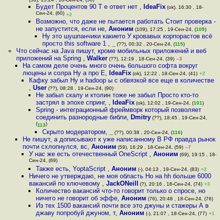
Будет Процентов 90 Т е ответ нет
,
IdeaFix
(ok), 16:30 , 18-
Сен-24, (60)
+2
Возможно, что даже не пытается работать Стоит проверка -
не запустится, если не
,
Аноним
(109), 17:25 , 19-Сен-24, (
109
)
Ну это шушпанчики какието У кровавых корпорастов всё
просто this software 1
,
_
(??), 00:32 , 20-Сен-24, (
115
)
Что сейчас на Java пишут, кроме мобильных приложений и веб
приложений на Spring
,
Walker
(??), 12:19 , 18-Сен-24, (39)
–3
На самом деле очень много очень большого софта вокруг
люцены и солра Ну а про E
,
IdeaFix
(ok), 12:22 , 18-Сен-24, (41)
+2
Кафку забыл Ну и hadoop ы с обвязкой все еще в количестве
,
User
(??), 08:28 , 19-Сен-24, (90)
Не забыл скалу и ктолин тоже не забыл Просто кто-то
застрял в эпохе спринг,
,
IdeaFix
(ok), 12:02 , 19-Сен-24, (
101
)
Spring - интеграционный фреймворк который позволяет
соединить разнородные библи
,
Dmitry
(??), 18:45 , 19-Сен-24,
(
)
113
Скрыто модератором
,
_
(??), 00:38 , 20-Сен-24, (
116
)
Не пишут, а дописывают к уже написанному В РФ правда рынок
почти схлопнулся, вс
,
Аноним
(59), 16:29 , 18-Сен-24, (59)
–7
У нас же есть отечественный OneScript
,
Аноним
(69), 19:15 , 18-
Сен-24, (69)
Также есть, YoptaScript
,
Аноним
(-), 04:13 , 19-Сен-24, (83)
+2
Ничего не утверждаю, не моя область Но на hh больше 6000
вакансий по ключевому
,
JackONeill
(?), 20:16 , 18-Сен-24, (74)
+3
Количество вакансий что-то говорит только о спросе, но
ничего не говорит об эффе
,
Аноним
(76), 20:48 , 18-Сен-24, (76)
Из тех 1500 вакансий почти все это джуны и стажеры А в
джаву попробуй джуном, т
,
Аноним
(-), 21:07 , 18-Сен-24, (77)
+1