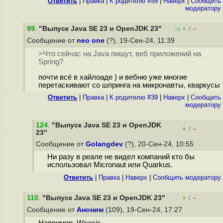
Ответить
|
Правка
|
К родителю #59
|
Наверх
|
Cообщить
модератору
99
.
"Выпуск Java SE 23 и OpenJDK 23"
+
–
/
+1
Сообщение от
neo one
(?), 19-Сен-24, 11:39
>Что сейчас на Java пишут, веб приложений на
Spring?
почти всё в хайлоаде ) и вебню уже многие
перетаскивают со шпринга на микронавты, кваркусы
Ответить
|
Правка
|
К родителю #39
|
Наверх
|
Cообщить
модератору
124
.
"Выпуск Java SE 23 и OpenJDK
+
–
/
23"
Сообщение от
Golangdev
(?), 20-Сен-24, 10:55
Ни разу в реале не видел компаний кто бы
использовал Micronaut или Quarkus.
Ответить
|
Правка
|
Наверх
|
Cообщить модератору
110
.
"Выпуск Java SE 23 и OpenJDK 23"
+
–
/
Сообщение от
Аноним
(109), 19-Сен-24, 17:27