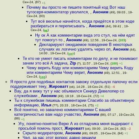
Сен-24, (87)
+1
Почему вы просто не пишите понятный код Вот наш
тугосеря-комментатор уволился,
,
Аноним
(49), 09:03 , 19-
Сен-24, (93)
Тут всё веселье начнётся, когда придётся в этом коде
разбираться и переписывать
,
Аноним
(44), 09:41 , 19-
Сен-24, (
)
96
Ну ок А как комментарии вида это стул, на нём едят
тут помогут-то
,
Аноним
(49), 12:56 , 19-Сен-24, (
103
)
Декларируют ожидаемое поведение В некоторых
случаях их логично удалять через оп
,
Аноним
(44),
14:00 , 19-Сен-24, (
)
107
Те кто не умеет писать комментарии по делу, и не понимают
зачем это всё А задача
,
Ztp
(?), 11:57 , 19-Сен-24, (
100
)
+1
Чему верить Коду или комментариям Чему верить Коду
или комментариям Чему верит
,
Аноним
(49), 12:51 , 19-
Сен-24, (
)
102
Я просто для подобных контактов завожу отдельную папочку если
поддерживает теку
,
Жироватт
(ok), 14:28 , 18-Сен-24, (51)
–6
Вау, да я вижу тут у нас объявился Сениур Девелопер со
служебками
,
Аноним
(49), 19:18 , 18-Сен-24, (72)
+4
Ты к служебкам пишешь комментарии Спасибо за объективную
информацию
,
Илья
(??), 20:33 , 18-Сен-24, (75)
+2
Всё понятно, но завалено комментариями С вашей
категричностью вам надо учавство
,
Аноним
(86), 07:17 , 19-Сен-24,
(86)
+1
Угу, понятно-понятно Верю А из отладчика меня выдирают с
просьбой помочь прост
,
Жироватт
(ok), 09:00 , 19-Сен-24, (92)
–2
Скрыто модератором
,
Аноним
(49), 09:05 , 19-Сен-24, (94)
+1
Чел, за нас этот вопрос давно решили