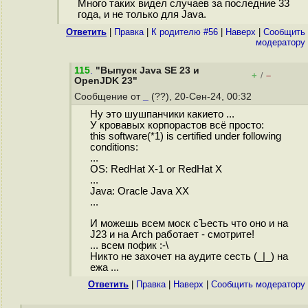
Много таких видел случаев за последние 33
года, и не только для Java.
Ответить
|
Правка
|
К родителю #56
|
Наверх
|
Cообщить
модератору
115
.
"Выпуск Java SE 23 и
+
–
/
OpenJDK 23"
Сообщение от
_
(??), 20-Сен-24, 00:32
Ну это шушпанчики какието ...
У кровавых корпорастов всё просто:
this software(*1) is certified under following
conditions:
...
OS: RedHat X-1 or RedHat X
...
Java: Oracle Java XX
...
И можешь всем моск сЪесть что оно и на
J23 и на Arch работает - смотрите!
... всем пофик :-\
Никто не захочет на аудите сесть (_|_) на
ежа ...
Ответить
|
Правка
|
Наверх
|
Cообщить модератору