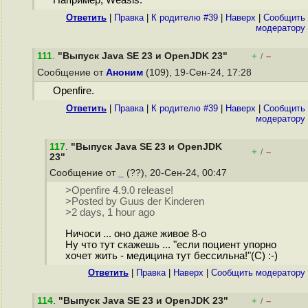
Например, Weasis.
Ответить
|
Правка
|
К родителю #39
|
Наверх
|
Cообщить
модератору
111
.
"Выпуск Java SE 23 и OpenJDK 23"
+
–
/
Сообщение от
Аноним
(109), 19-Сен-24, 17:28
Openfire.
Ответить
|
Правка
|
К родителю #39
|
Наверх
|
Cообщить
модератору
117
.
"Выпуск Java SE 23 и OpenJDK
+
–
/
23"
Сообщение от
_
(??), 20-Сен-24, 00:47
>Openfire 4.9.0 release!
>Posted by Guus der Kinderen
>2 days, 1 hour ago
Ничоси ... оно даже живое 8-о
Ну что тут скажешь ... "если поциент упорно
хочет жить - медицина тут бессильна!"(С) :-)
Ответить
|
Правка
|
Наверх
|
Cообщить модератору
114
.
"Выпуск Java SE 23 и OpenJDK 23"
+
–
/