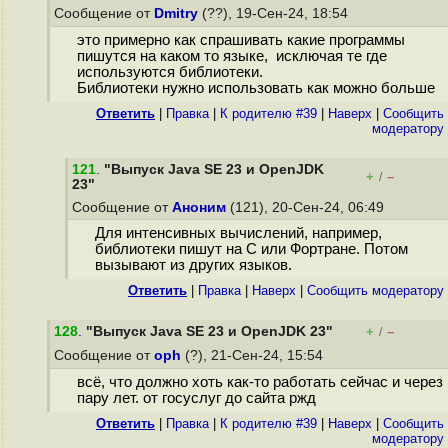
Сообщение от
Dmitry
(??), 19-Сен-24, 18:54
это примерно как спрашивать какие программы
пишутся на каком то языке, исключая те где
используются библиотеки.
Библиотеки нужно использовать как можно больше
Ответить
|
Правка
|
К родителю #39
|
Наверх
|
Cообщить
модератору
121
.
"Выпуск Java SE 23 и OpenJDK
+
–
/
23"
Сообщение от
Аноним
(121), 20-Сен-24, 06:49
Для интенсивных вычислений, например,
библиотеки пишут на C или Фортране. Потом
вызывают из других языков.
Ответить
|
Правка
|
Наверх
|
Cообщить модератору
128
.
"Выпуск Java SE 23 и OpenJDK 23"
+
–
/
Сообщение от
oph
(?), 21-Сен-24, 15:54
всё, что должно хоть как-то работать сейчас и через
пару лет. от госуслуг до сайта ржд
Ответить
|
Правка
|
К родителю #39
|
Наверх
|
Cообщить
модератору