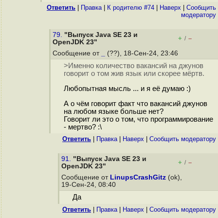
Ответить
|
Правка
|
К родителю #74
|
Наверх
|
Cообщить
модератору
79.
"Выпуск Java SE 23 и
+
–
/
OpenJDK 23"
Сообщение от
_
(??), 18-Сен-24, 23:46
>Именно количество вакансий на джунов
говорит о том жив язык или скорее мёртв.
Любопытная мысль ... и я её думаю :)
А о чём говорит факт что вакансий джунов
на любом языке больше нет?
Говорит ли это о том, что программирование
- мертво? :\
Ответить
|
Правка
|
Наверх
|
Cообщить модератору
91.
"Выпуск Java SE 23 и
+
–
/
OpenJDK 23"
Сообщение от
LinupsCrashGitz
(ok),
19-Сен-24, 08:40
Да
Ответить
|
Правка
|
Наверх
|
Cообщить модератору