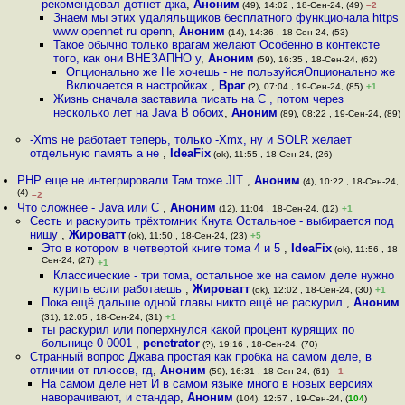
рекомендовал дотнет джа
,
Аноним
(49), 14:02 , 18-Сен-24, (49)
–2
Знаем мы этих удаляльщиков бесплатного функционала https
www opennet ru openn
,
Аноним
(14), 14:36 , 18-Сен-24, (53)
Такое обычно только врагам желают Особенно в контексте
того, как они ВНЕЗАПНО у
,
Аноним
(59), 16:35 , 18-Сен-24, (62)
Опционально же Не хочешь - не пользуйсяОпционально же
Включается в настройках
,
Враг
(?), 07:04 , 19-Сен-24, (85)
+1
Жизнь сначала заставила писать на C , потом через
несколько лет на Java В обоих
,
Аноним
(89), 08:22 , 19-Сен-24, (89)
-Xms не работает теперь, только -Xmx, ну и SOLR желает
отдельную память а не
,
IdeaFix
(ok), 11:55 , 18-Сен-24, (26)
PHP еще не интегрировали Там тоже JIT
,
Аноним
(4), 10:22 , 18-Сен-24,
(4)
–2
Что сложнее - Java или C
,
Аноним
(12), 11:04 , 18-Сен-24, (12)
+1
Сесть и раскурить трёхтомник Кнута Остальное - выбирается под
нишу
,
Жироватт
(ok), 11:50 , 18-Сен-24, (23)
+5
Это в котором в четвертой книге тома 4 и 5
,
IdeaFix
(ok), 11:56 , 18-
Сен-24, (27)
+1
Классические - три тома, остальное же на самом деле нужно
курить если работаешь
,
Жироватт
(ok), 12:02 , 18-Сен-24, (30)
+1
Пока ещё дальше одной главы никто ещё не раскурил
,
Аноним
(31), 12:05 , 18-Сен-24, (31)
+1
ты раскурил или поперхнулся какой процент курящих по
больнице 0 0001
,
penetrator
(?), 19:16 , 18-Сен-24, (70)
Странный вопрос Джава простая как пробка на самом деле, в
отличии от плюсов, гд
,
Аноним
(59), 16:31 , 18-Сен-24, (61)
–1
На самом деле нет И в самом языке много в новых версиях
наворачивают, и стандар
,
Аноним
(104), 12:57 , 19-Сен-24, (
104
)