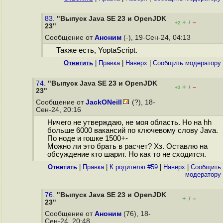
83.
"Выпуск Java SE 23 и OpenJDK
+
–
/
+2
23"
Сообщение от
Аноним
(-), 19-Сен-24, 04:13
Также есть, YoptaScript.
Ответить
|
Правка
|
Наверх
|
Cообщить модератору
74.
"Выпуск Java SE 23 и OpenJDK
+
–
/
+3
23"
Сообщение от
JackONeill
(?), 18-
Сен-24, 20:16
Ничего не утверждаю, не моя область. Но на hh
больше 6000 вакансий по ключевому слову Java.
По ноде и гошке 1500+-
Можно ли это брать в расчет? Хз. Оставлю на
обсуждение кто шарит. Но как то не сходится.
Ответить
|
Правка
|
К родителю #59
|
Наверх
|
Cообщить
модератору
76.
"Выпуск Java SE 23 и OpenJDK
+
–
/
23"
Сообщение от
Аноним
(76), 18-
Сен-24, 20:48