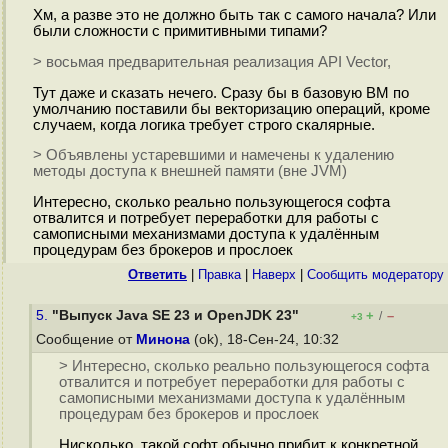
Хм, а разве это не должно быть так с самого начала? Или
были сложности с примитивными типами?
> восьмая предварительная реализация API Vector,
Тут даже и сказать нечего. Сразу бы в базовую ВМ по
умолчанию поставили бы векторизацию операций, кроме
случаем, когда логика требует строго скалярные.
> Объявлены устаревшими и намечены к удалению
методы доступа к внешней памяти (вне JVM)
Интересно, сколько реально пользующегося софта
отвалится и потребует переработки для работы с
самописными механизмами доступа к удалённым
процедурам без брокеров и прослоек
Ответить
|
Правка
|
Наверх
|
Cообщить модератору
5.
"Выпуск Java SE 23 и OpenJDK 23"
+
–
/
+3
Сообщение от
Минона
(ok), 18-Сен-24, 10:32
> Интересно, сколько реально пользующегося софта
отвалится и потребует переработки для работы с
самописными механизмами доступа к удалённым
процедурам без брокеров и прослоек
Нисколько, такой софт обычно прибит к конкретной