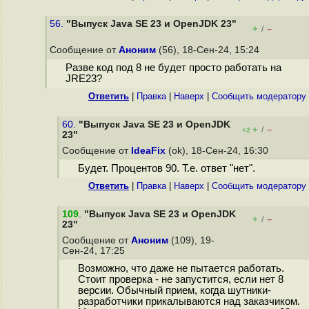
56.
"Выпуск Java SE 23 и OpenJDK 23"
+
–
/
Сообщение от
Аноним
(56), 18-Сен-24, 15:24
Разве код под 8 не будет просто работать на
JRE23?
Ответить
|
Правка
|
Наверх
|
Cообщить модератору
60.
"Выпуск Java SE 23 и OpenJDK
+
–
/
+2
23"
Сообщение от
IdeaFix
(ok), 18-Сен-24, 16:30
Будет. Процентов 90. Т.е. ответ "нет".
Ответить
|
Правка
|
Наверх
|
Cообщить модератору
109
.
"Выпуск Java SE 23 и OpenJDK
+
–
/
23"
Сообщение от
Аноним
(109), 19-
Сен-24, 17:25
Возможно, что даже не пытается работать.
Стоит проверка - не запустится, если нет 8
версии. Обычный прием, когда шутники-
разработчики прикалываются над заказчиком.