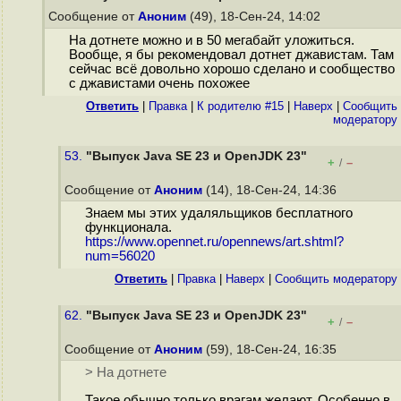
Сообщение от
Аноним
(49), 18-Сен-24, 14:02
На дотнете можно и в 50 мегабайт уложиться.
Вообще, я бы рекомендовал дотнет джавистам. Там
сейчас всё довольно хорошо сделано и сообщество
с джавистами очень похожее
Ответить
|
Правка
|
К родителю #15
|
Наверх
|
Cообщить
модератору
53.
"Выпуск Java SE 23 и OpenJDK 23"
+
–
/
Сообщение от
Аноним
(14), 18-Сен-24, 14:36
Знаем мы этих удаляльщиков бесплатного
функционала.
https://www.opennet.ru/opennews/art.shtml?
num=56020
Ответить
|
Правка
|
Наверх
|
Cообщить модератору
62.
"Выпуск Java SE 23 и OpenJDK 23"
+
–
/
Сообщение от
Аноним
(59), 18-Сен-24, 16:35
> На дотнете
Такое обычно только врагам желают. Особенно в