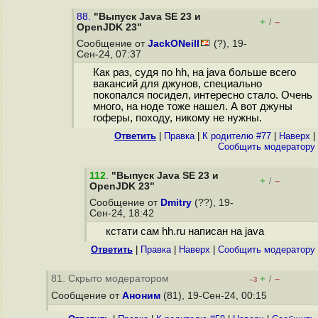
88.
"Выпуск Java SE 23 и
+
–
/
OpenJDK 23"
Сообщение от
JackONeill
(?), 19-
Сен-24, 07:37
Как раз, судя по hh, на java больше всего
вакансий для джунов, специально
покопался посидел, интересно стало. Очень
много, на ноде тоже нашел. А вот джуны
гоферы, походу, никому не нужны.
Ответить
|
Правка
|
К родителю #77
|
Наверх
|
Cообщить модератору
112
.
"Выпуск Java SE 23 и
+
–
/
OpenJDK 23"
Сообщение от
Dmitry
(??), 19-
Сен-24, 18:42
кстати сам hh.ru написан на java
Ответить
|
Правка
|
Наверх
|
Cообщить модератору
81. Скрыто модератором
+
–
/
–3
Сообщение от
Аноним
(81), 19-Сен-24, 00:15