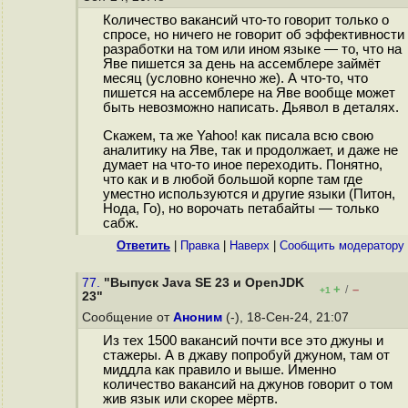
Количество вакансий что-то говорит только о
спросе, но ничего не говорит об эффективности
разработки на том или ином языке — то, что на
Яве пишется за день на ассемблере займёт
месяц (условно конечно же). А что-то, что
пишется на ассемблере на Яве вообще может
быть невозможно написать. Дьявол в деталях.
Скажем, та же Yahoo! как писала всю свою
аналитику на Яве, так и продолжает, и даже не
думает на что-то иное переходить. Понятно,
что как и в любой большой корпе там где
уместно используются и другие языки (Питон,
Нода, Го), но ворочать петабайты — только
сабж.
Ответить
|
Правка
|
Наверх
|
Cообщить модератору
77.
"Выпуск Java SE 23 и OpenJDK
+
–
/
+1
23"
Сообщение от
Аноним
(-), 18-Сен-24, 21:07
Из тех 1500 вакансий почти все это джуны и
стажеры. А в джаву попробуй джуном, там от
миддла как правило и выше. Именно
количество вакансий на джунов говорит о том
жив язык или скорее мёртв.