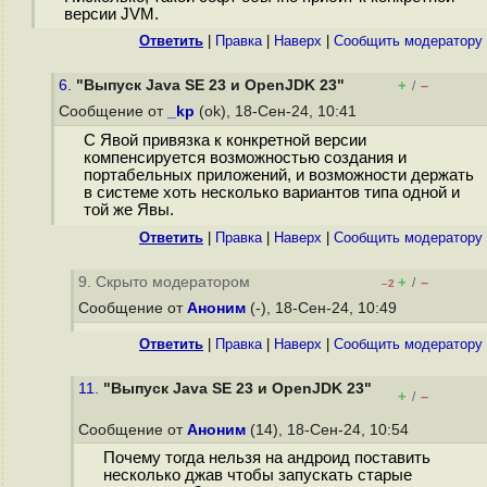
версии JVM.
Ответить
|
Правка
|
Наверх
|
Cообщить модератору
6.
"Выпуск Java SE 23 и OpenJDK 23"
+
–
/
Сообщение от
_kp
(ok), 18-Сен-24, 10:41
С Явой привязка к конкретной версии
компенсируется возможностью создания и
портабельных приложений, и возможности держать
в системе хоть несколько вариантов типа одной и
той же Явы.
Ответить
|
Правка
|
Наверх
|
Cообщить модератору
9. Скрыто модератором
+
–
/
–2
Сообщение от
Аноним
(-), 18-Сен-24, 10:49
Ответить
|
Правка
|
Наверх
|
Cообщить модератору
11.
"Выпуск Java SE 23 и OpenJDK 23"
+
–
/
Сообщение от
Аноним
(14), 18-Сен-24, 10:54
Почему тогда нельзя на андроид поставить
несколько джав чтобы запускать старые