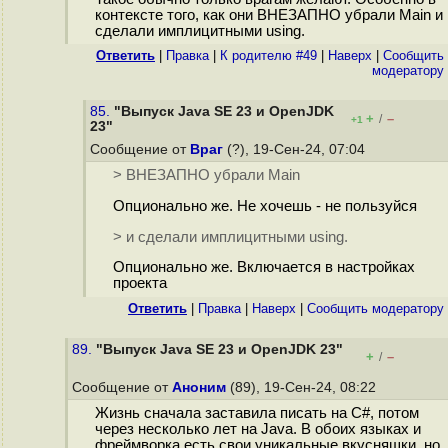
контексте того, как они ВНЕЗАПНО убрали Main и
сделали имплицитными using.
Ответить
|
Правка
|
К родителю #49
|
Наверх
|
Cообщить
модератору
85.
"Выпуск Java SE 23 и OpenJDK
+
–
/
+1
23"
Сообщение от
Враг
(?), 19-Сен-24, 07:04
> ВНЕЗАПНО убрали Main
Опционально же. Не хочешь - не пользуйся
> и сделали имплицитными using.
Опционально же. Включается в настройках
проекта
Ответить
|
Правка
|
Наверх
|
Cообщить модератору
89.
"Выпуск Java SE 23 и OpenJDK 23"
+
–
/
Сообщение от
Аноним
(89), 19-Сен-24, 08:22
Жизнь сначала заставила писать на C#, потом
через несколько лет на Java. В обоих языках и
фреймворка есть свои уникальные вкусняшки, но