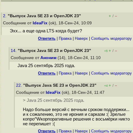
2.
"Выпуск Java SE 23 и OpenJDK 23"
+
–
/
Сообщение от
IdeaFix
(ok), 18-Сен-24, 10:09
Эхх... а еще одна LTS когда будет?
Ответить
|
Правка
|
Наверх
|
Cообщить модератору
14.
"Выпуск Java SE 23 и OpenJDK 23"
+
–
/
+5
Сообщение от
Аноним
(14), 18-Сен-24, 11:10
Java 25 сентябрь 2025 года.
Ответить
|
Правка
|
Наверх
|
Cообщить модератору
22.
"Выпуск Java SE 23 и OpenJDK 23"
+
–
/
+4
Сообщение от
IdeaFix
(ok), 18-Сен-24, 11:47
> Java 25 сентябрь 2025 года.
Надо больше версий с вечным сроком поддержки...
и к сожалению, это не ирония и сарказм :( Зрелые
копро^Wкорпоративные решения с восьмёрки никто
не перепишет :(
Ответить
|
Правка
|
Наверх
|
Cообщить модератору