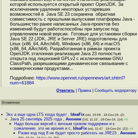
которой используется открытый проект OpenJDK. За
исключением удаления некоторых устаревших
возможностей в Java SE 23 сохранена обратная
совместимость с прошлыми выпусками платформы Java -
большинство ранее написанных Java-проектов без
изменений будут работоспособны при запуске под
управлением новой версии. Готовые для установки сборки
Java SE 22 (JDK, JRE и Server JRE) подготовлены для
Linux (x86_64, AArch64), Windows (x86_64) и macOS
(x86_64, AArch64). Разработанная в рамках проекта
OpenJDK эталонная реализация Java 23 полностью
открыта под лицензией GPLv2 с исключениями GNU
ClassPath, разрешающими динамическое связывание с
коммерческими продуктами...
Подробнее:
https://www.opennet.ru/opennews/art.shtml?
num=61884
Ответить
|
Правка
|
Cообщить модератору
Оглавление
Эхх а еще одна LTS когда будет
,
IdeaFix
(ok), 10:09 , 18-Сен-24, (2)
Java 25 сентябрь 2025 года
,
Аноним
(14), 11:10 , 18-Сен-24, (14)
+5
Надо больше версий с вечным сроком поддержки и к
сожалению, это не ирония и с
,
IdeaFix
(ok), 11:47 , 18-Сен-24, (22)
+4
Разве код под 8 не будет просто работать на JRE23
,
Аноним
(56), 15:24 , 18-Сен-24, (56)