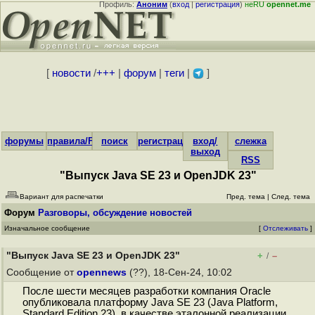
Профиль:
Аноним
(
вход
|
регистрация
)
неRU
opennet.me
[
новости
/
+++
|
форум
|
теги
|
]
форумы
правила/FAQ
поиск
регистрация
вход/
слежка
выход
RSS
"Выпуск Java SE 23 и OpenJDK 23"
Вариант для распечатки
Пред. тема
|
След. тема
Форум
Разговоры, обсуждение новостей
Изначальное сообщение
[
Отслеживать
]
"Выпуск Java SE 23 и OpenJDK 23"
+
–
/
Сообщение от
opennews
(??), 18-Сен-24, 10:02
После шести месяцев разработки компания Oracle
опубликовала платформу Java SE 23 (Java Platform,
Standard Edition 23), в качестве эталонной реализации