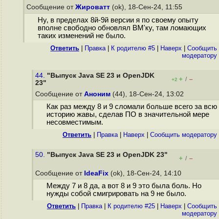
Сообщение от
Жироватт
(ok), 18-Сен-24, 11:55
Ну, в пределах 8й-9й версии я по своему опыту
вполне свободно обновлял ВМ'ку, там ломающих
таких изменений не было.
Ответить
|
Правка
|
К родителю #5
|
Наверх
|
Cообщить
модератору
44.
"Выпуск Java SE 23 и OpenJDK
+
–
/
+2
23"
Сообщение от
Аноним
(44), 18-Сен-24, 13:02
Как раз между 8 и 9 сломали больше всего за всю
историю жавы, сделав ПО в значительной мере
несовместимым.
Ответить
|
Правка
|
Наверх
|
Cообщить модератору
50.
"Выпуск Java SE 23 и OpenJDK 23"
+
–
/
Сообщение от
IdeaFix
(ok), 18-Сен-24, 14:10
Между 7 и 8 да, а вот 8 и 9 это была боль. Но
нужды собой смигрировать на 9 не было.
Ответить
|
Правка
|
К родителю #25
|
Наверх
|
Cообщить
модератору