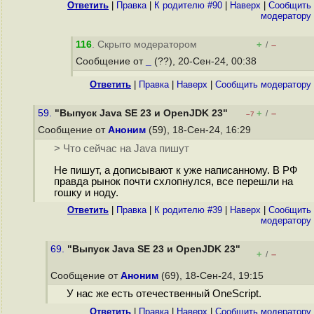
Ответить
|
Правка
|
К родителю #90
|
Наверх
|
Cообщить
модератору
116
. Скрыто модератором
+
–
/
Сообщение от
_
(??), 20-Сен-24, 00:38
Ответить
|
Правка
|
Наверх
|
Cообщить модератору
59.
"Выпуск Java SE 23 и OpenJDK 23"
+
–
/
–7
Сообщение от
Аноним
(59), 18-Сен-24, 16:29
> Что сейчас на Java пишут
Не пишут, а дописывают к уже написанному. В РФ
правда рынок почти схлопнулся, все перешли на
гошку и ноду.
Ответить
|
Правка
|
К родителю #39
|
Наверх
|
Cообщить
модератору
69.
"Выпуск Java SE 23 и OpenJDK 23"
+
–
/
Сообщение от
Аноним
(69), 18-Сен-24, 19:15
У нас же есть отечественный OneScript.
Ответить
|
Правка
|
Наверх
|
Cообщить модератору