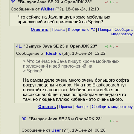
39.
"Выпуск Java SE 23 и OpenJDK 23"
+
–
/
–3
Сообщение от
Walker
(??), 18-Сен-24, 12:19
Что сейчас на Java пишут, кроме мобильных
приложений и веб приложений на Spring?
Ответить
|
Правка
|
К родителю #2
|
Наверх
|
Cообщить
модератору
41.
"Выпуск Java SE 23 и OpenJDK 23"
+
–
/
+2
Сообщение от
IdeaFix
(ok), 18-Сен-24, 12:22
> Что сейчас на Java пишут, кроме мобильных
приложений и веб приложений на
> Spring?
На самом деле очень много очень большого софта
вокруг люцены и солра. Ну а про Elasticsearch тут
почитайте в новостях. Мобильного и веба я не
касаюсь вообще, даже по приборам не ведаю что
там, но люцена пллюс кибана - это очень много.
Ответить
|
Правка
|
Наверх
|
Cообщить модератору
90.
"Выпуск Java SE 23 и OpenJDK 23"
+
–
/
Сообщение от
User
(??), 19-Сен-24, 08:28