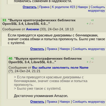
появились сомнения в надёжности.
Ответить
|
Правка
|
К родителю #23
|
Наверх
|
Cообщить
модератору
33
.
"Выпуск криптографических библиотек
+3
+
–
OpenSSL 3.4, LibreSSL 4.0..."
/
Сообщение от
Аноним
(33), 24-Окт-24, 18:13
Если приводятся красивые диаграммы с бенчмарками,
значит снова обман и попытка пропихнуть. Было уже такое
с systemd.
Ответить
|
Правка
|
Наверх
|
Cообщить модератору
40
.
"Выпуск криптографических библиотек
+1
+
–
OpenSSL 3.4, LibreSSL 4.0..."
/
Сообщение от
Вы забыли заполнить поле Name
(?), 24-Окт-24, 21:21
> Если приводятся красивые диаграммы с
бенчмарками, значит снова обман и попытка
пропихнуть.
> Было уже такое с systemd.
Достаточно упоминания Amazon.
Ответить
|
Правка
|
Наверх
|
Cообщить модератору