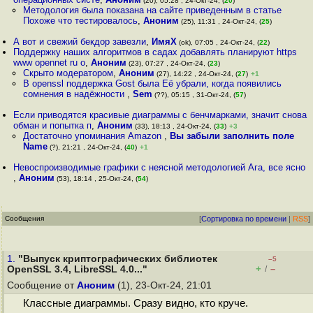
(20), 05:28 , 24-Окт-24, (
20
)
Методология была показана на сайте приведенным в статье
Похоже что тестировалось
,
Аноним
(25), 11:31 , 24-Окт-24, (
25
)
А вот и свежий бекдор завезли
,
ИмяХ
(ok), 07:05 , 24-Окт-24, (
22
)
Поддержку наших алгоритмов в садах добавлять планируют https
www opennet ru o
,
Аноним
(23), 07:27 , 24-Окт-24, (
23
)
Скрыто модератором
,
Аноним
(27), 14:22 , 24-Окт-24, (
27
)
+1
В openssl поддержка Gost была Её убрали, когда появились
сомнения в надёжности
,
Sem
(??), 05:15 , 31-Окт-24, (
57
)
Если приводятся красивые диаграммы с бенчмарками, значит снова
обман и попытка п
,
Аноним
(33), 18:13 , 24-Окт-24, (
33
)
+3
Достаточно упоминания Amazon
,
Вы забыли заполнить поле
Name
(?), 21:21 , 24-Окт-24, (
40
)
+1
Невоспроизводимые графики с неясной методологией Ага, все ясно
,
Аноним
(53), 18:14 , 25-Окт-24, (
54
)
Сообщения
[
Сортировка по времени
|
RSS
]
1.
"Выпуск криптографических библиотек
–5
+
–
OpenSSL 3.4, LibreSSL 4.0..."
/
Сообщение от
Аноним
(1), 23-Окт-24, 21:01
Классные диаграммы. Сразу видно, кто круче.