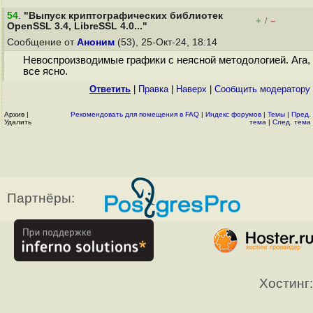
54
.
"Выпуск криптографических библиотек
+
–
/
OpenSSL 3.4, LibreSSL 4.0..."
Сообщение от
Аноним
(53), 25-Окт-24, 18:14
Невоспроизводимые графики с неясной методологией. Ага,
все ясно.
Ответить
|
Правка
|
Наверх
|
Cообщить модератору
Архив
|
Рекомендовать для помещения в FAQ
|
Индекс форумов
|
Темы
|
Пред.
Удалить
тема
|
След. тема
Партнёры:
Хостинг: