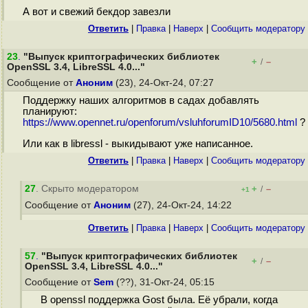
А вот и свежий бекдор завезли
Ответить
|
Правка
|
Наверх
|
Cообщить модератору
23
.
"Выпуск криптографических библиотек
+
–
/
OpenSSL 3.4, LibreSSL 4.0..."
Сообщение от
Аноним
(23), 24-Окт-24, 07:27
Поддержку наших алгоритмов в садах добавлять
планируют:
https://www.opennet.ru/openforum/vsluhforumID10/5680.html
?
Или как в libressl - выкидывают уже написанное.
Ответить
|
Правка
|
Наверх
|
Cообщить модератору
27
. Скрыто модератором
+
–
/
+1
Сообщение от
Аноним
(27), 24-Окт-24, 14:22
Ответить
|
Правка
|
Наверх
|
Cообщить модератору
57
.
"Выпуск криптографических библиотек
+
–
/
OpenSSL 3.4, LibreSSL 4.0..."
Сообщение от
Sem
(??), 31-Окт-24, 05:15
В openssl поддержка Gost была. Её убрали, когда