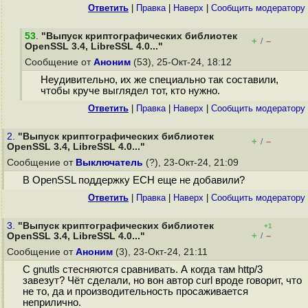
Ответить
|
Правка
|
Наверх
|
Cообщить модератору
53
.
"Выпуск криптографических библиотек
+
–
/
OpenSSL 3.4, LibreSSL 4.0..."
Сообщение от
Аноним
(53), 25-Окт-24, 18:12
Неудивительно, их же специально так составили,
чтобы круче выглядел тот, кто нужно.
Ответить
|
Правка
|
Наверх
|
Cообщить модератору
2.
"Выпуск криптографических библиотек
+
–
/
OpenSSL 3.4, LibreSSL 4.0..."
Сообщение от
Выключатель
(?), 23-Окт-24, 21:09
В OpenSSL поддержку ECH еще не добавили?
Ответить
|
Правка
|
Наверх
|
Cообщить модератору
3.
"Выпуск криптографических библиотек
+1
+
–
OpenSSL 3.4, LibreSSL 4.0..."
/
Сообщение от
Аноним
(3), 23-Окт-24, 21:11
С gnutls стесняются сравнивать. А когда там http/3
завезут? Чёт сделали, но вон автор curl вроде говорит, что
не то, да и производительность просаживается
неприлично.