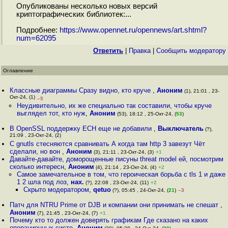
Опубликованы несколько новых версий
криптографических библиотек:...
Подробнее:
https://www.opennet.ru/opennews/art.shtml?
num=62095
Ответить
|
Правка
|
Cообщить модератору
Оглавление
Классные диаграммы Сразу видно, кто круче
,
Аноним
(1), 21:01 , 23-
Окт-24, (1)
–5
Неудивительно, их же специально так составили, чтобы круче
выглядел тот, кто нуж
,
Аноним
(53), 18:12 , 25-Окт-24, (
53
)
В OpenSSL поддержку ECH еще не добавили
,
Выключатель
(?),
21:09 , 23-Окт-24, (2)
С gnutls стесняются сравнивать А когда там http 3 завезут Чёт
сделали, но вон
,
Аноним
(3), 21:11 , 23-Окт-24, (3)
+1
Давайте-давайте, доморощенные писуны threat model ей, посмотрим
сколько интересн
,
Аноним
(4), 21:14 , 23-Окт-24, (4)
+2
Самое замечательное в том, что героическая борьба с tls 1 и даже
1 2 шла под лоз
,
нах.
(?), 22:08 , 23-Окт-24, (11)
+2
Скрыто модератором
,
qetuo
(?), 05:45 , 24-Окт-24, (
21
)
–3
Патч для NTRU Prime от DJB и компании они принимать не спешат
,
Аноним
(7), 21:45 , 23-Окт-24, (7)
+1
Почему кто то должен доверять графикам Где сказано на каких
операционных систе
,
Аноним