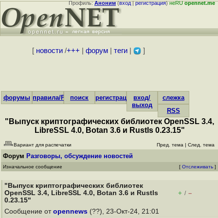
Профиль:
Аноним
(
вход
|
регистрация
)
неRU
opennet.me
[
новости
/
+++
|
форум
|
теги
|
]
форумы
правила/FAQ
поиск
регистрация
вход/
слежка
выход
RSS
"Выпуск криптографических библиотек OpenSSL 3.4,
LibreSSL 4.0, Botan 3.6 и Rustls 0.23.15"
Вариант для распечатки
Пред. тема
|
След. тема
Форум
Разговоры, обсуждение новостей
Изначальное сообщение
[
Отслеживать
]
"Выпуск криптографических библиотек
OpenSSL 3.4, LibreSSL 4.0, Botan 3.6 и Rustls
+
–
/
0.23.15"
Сообщение от
opennews
(??), 23-Окт-24, 21:01