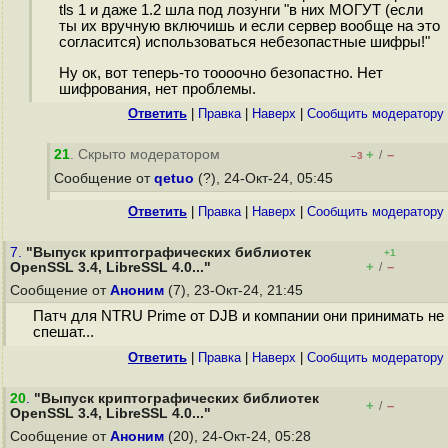
tls 1 и даже 1.2 шла под лозунги "в них МОГУТ (если
ты их вручную включишь и если сервер вообще на это
согласится) использоваться небезопастные шифры!"
Ну ок, вот теперь-то тоооочно безопастно. Нет
шифрования, нет проблемы.
Ответить
|
Правка
|
Наверх
|
Cообщить модератору
21
. Скрыто модератором
+
–
/
–3
Сообщение от
qetuo
(?), 24-Окт-24, 05:45
Ответить
|
Правка
|
Наверх
|
Cообщить модератору
7.
"Выпуск криптографических библиотек
+1
+
–
OpenSSL 3.4, LibreSSL 4.0..."
/
Сообщение от
Аноним
(7), 23-Окт-24, 21:45
Патч для NTRU Prime от DJB и компании они принимать не
спешат...
Ответить
|
Правка
|
Наверх
|
Cообщить модератору
20
.
"Выпуск криптографических библиотек
+
–
/
OpenSSL 3.4, LibreSSL 4.0..."
Сообщение от
Аноним
(20), 24-Окт-24, 05:28