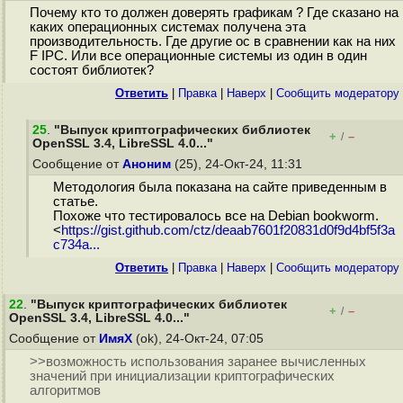
Почему кто то должен доверять графикам ? Где сказано на
каких операционных системах получена эта
производительность. Где другие ос в сравнении как на них
F IPC. Или все операционные системы из один в один
состоят библиотек?
Ответить
|
Правка
|
Наверх
|
Cообщить модератору
25
.
"Выпуск криптографических библиотек
+
–
/
OpenSSL 3.4, LibreSSL 4.0..."
Сообщение от
Аноним
(25), 24-Окт-24, 11:31
Методология была показана на сайте приведенным в
статье.
Похоже что тестировалось все на Debian bookworm.
<
https://gist.github.com/ctz/deaab7601f20831d0f9d4bf5f3a
c734a...
Ответить
|
Правка
|
Наверх
|
Cообщить модератору
22
.
"Выпуск криптографических библиотек
+
–
/
OpenSSL 3.4, LibreSSL 4.0..."
Сообщение от
ИмяХ
(ok), 24-Окт-24, 07:05
>>возможность использования заранее вычисленных
значений при инициализации криптографических
алгоритмов