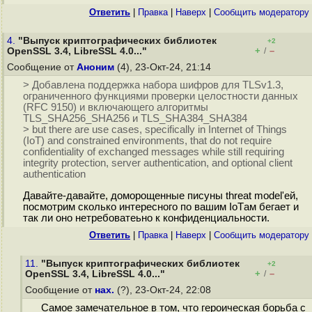
Ответить
|
Правка
|
Наверх
|
Cообщить модератору
4.
"Выпуск криптографических библиотек
+2
+
–
OpenSSL 3.4, LibreSSL 4.0..."
/
Сообщение от
Аноним
(4), 23-Окт-24, 21:14
> Добавлена поддержка набора шифров для TLSv1.3,
ограниченного функциями проверки целостности данных
(RFC 9150) и включающего алгоритмы
TLS_SHA256_SHA256 и TLS_SHA384_SHA384
> but there are use cases, specifically in Internet of Things
(IoT) and constrained environments, that do not require
confidentiality of exchanged messages while still requiring
integrity protection, server authentication, and optional client
authentication
Давайте-давайте, доморощенные писуны threat model'ей,
посмотрим сколько интересного по вашим IoTам бегает и
так ли оно нетребоватеьно к конфиденциальности.
Ответить
|
Правка
|
Наверх
|
Cообщить модератору
11.
"Выпуск криптографических библиотек
+2
+
–
OpenSSL 3.4, LibreSSL 4.0..."
/
Сообщение от
нах.
(?), 23-Окт-24, 22:08
Самое замечательное в том, что героическая борьба с