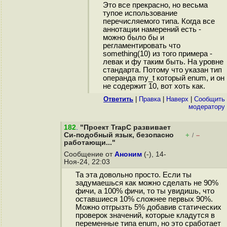
Это все прекрасно, но весьма
тупое использование
перечисляемого типа. Когда все
аннотации намерений есть -
можно было бы и
регламентировать что
something(10) из того примера -
левак и фу таким быть. На уровне
стандарта. Потому что указан тип
операнда my_t который enum, и он
не содержит 10, вот хоть как.
Ответить
|
Правка
|
Наверх
|
Cообщить
модератору
182
.
"Проект TrapC развивает
Си-подобный язык, безопасно
+
–
/
работающи..."
Сообщение от
Аноним
(-), 14-
Ноя-24, 22:03
Та эта довольно просто. Если ты
задумаешься как можно сделать не 90%
фичи, а 100% фичи, то ты увидишь, что
оставшиеся 10% сложнее первых 90%.
Можно отгрызть 5% добавив статических
проверок значений, которые кладутся в
переменные типа enum, но это сработает