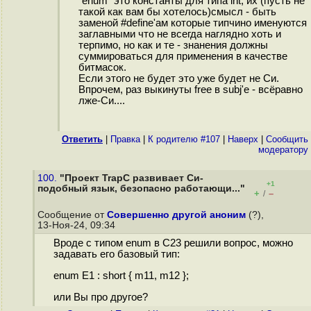
"enum" это константы для типа int, их (пусть не
такой как вам бы хотелось)смысл - быть
заменой #define'ам которые типчино именуются
заглавными что не всегда наглядно хоть и
терпимо, но как и те - знанения должны
суммироваться для применения в качестве
битмасок.
Если этого не будет это уже будет не Си.
Впрочем, раз выкинуты free в subj'е - всёравно
лже-Си....
Ответить
|
Правка
|
К родителю #107
|
Наверх
|
Cообщить
модератору
100.
"Проект TrapC развивает Си-
+1
подобный язык, безопасно работающи..."
+
–
/
Сообщение от
Совершенно другой аноним
(?),
13-Ноя-24, 09:34
Вроде с типом enum в C23 решили вопрос, можно
задавать его базовый тип:
enum E1 : short { m11, m12 };
или Вы про другое?