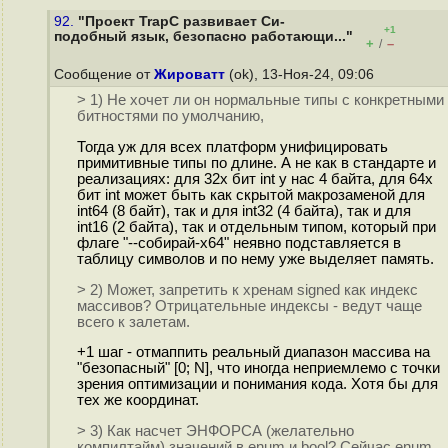
92.
"Проект TrapC развивает Си-
+1
подобный язык, безопасно работающи..."
+
–
/
Сообщение от
Жироватт
(ok), 13-Ноя-24, 09:06
> 1) Не хочет ли он нормальные типы с конкретными
битностями по умолчанию,
Тогда уж для всех платформ унифицировать
примитивные типы по длине. А не как в стандарте и
реализациях: для 32х бит int у нас 4 байта, для 64х
бит int может быть как скрытой макрозаменой для
int64 (8 байт), так и для int32 (4 байта), так и для
int16 (2 байта), так и отдельным типом, который при
флаге "--собирай-х64" неявно подставляется в
таблицу символов и по нему уже выделяет память.
> 2) Может, запретить к хренам signed как индекс
массивов? Отрицательные индексы - ведут чаще
всего к залетам.
+1 шаг - отмаппить реальный диапазон массива на
"безопасный" [0; N], что иногда неприемлемо с точки
зрения оптимизации и понимания кода. Хотя бы для
тех же координат.
> 3) Как насчет ЭНФОРСА (желательно
компилтайм) значений в enum и bool? Сейчас enum