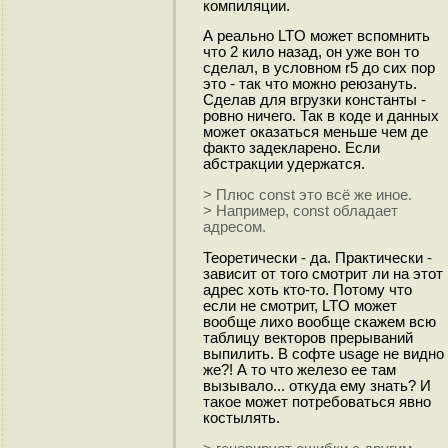
компиляции.
А реально LTO может вспомнить
что 2 кило назад, он уже вон то
сделал, в условном r5 до сих пор
это - так что можно реюзануть.
Сделав для вгрузки константы -
ровно ничего. Так в коде и данных
может оказаться меньше чем де
факто задекларено. Если
абстракции удержатся.
> Плюс const это всё же иное.
> Например, const обладает
адресом.
Теоретически - да. Практически -
зависит от того смотрит ли на этот
адрес хоть кто-то. Потому что
если не смотрит, LTO может
вообще лихо вообще скажем всю
таблицу векторов прерываний
выпилить. В софте usage не видно
же?! А то что железо ее там
вызывало... откуда ему знать? И
такое может потребоваться явно
костылять.