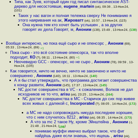
Типа, как Зуев, который один год писал синтаксическое AST-
дерево для несостоявше
,
eugene_martein
(ok), 09:36 , 13-Ноя-24,
(101)
Таких у нас вагон и полная тележка сверху Не пониманию я
этого наяривания на ак
,
Жироватт
(ok), 10:57 , 13-Ноя-24, (115)
Она нужна тем кто хочет быть услышен , а за других
говорят их дела Говорят, м
,
Аноним
(138), 15:49 , 13-Ноя-24, (
138
)
Вообще интересно, но пока ещё сыро и не опенсорс
,
Аноним
(69),
05:33 , 13-Ноя-24, (69)
+1
Пока сыро - это всё состояние опенсорса, так что вполне
подходит
,
КО
(?), 08:11 , 13-Ноя-24, (80)
+1
Неочевидно GCC - опенсорс, но не сыро
,
Аноним
(78), 09:59 , 13-
Ноя-24, (105)
Как говорится, ничто не вечно, ничто не закончено и ничто не
совершенно
,
Аноним
(140), 16:11 , 13-Ноя-24, (
140
)
А я бы стал утверждать, что программа достигает совершенства
к концу развити
,
Аноним
(145), 17:37 , 13-Ноя-24, (
145
)
NC достиг совершенства в VC - к сожалению, Волков не дал
исходников не то что
,
arisu
(ok), 23:25 , 13-Ноя-24, (
164
)
NC достиг совершенства в MC - Cтаричок до сих пор живее
всех живых с далекой с
,
Incorporated
(?), 08:05 , 14-Ноя-24, (
172
)
а MC не надо сопровождать никуда последнее хорошее,
что с ним случилось 8212
,
arisu
(ok), 08:35 , 14-Ноя-24, (
173
)
А что за mc 2 такое Ну, кроме Эйнштейна
,
Аноним
(-),
21:48 , 21-Ноя-24, (
)
198
понимаю муффи имечко выбрал такое, что фиг
найдёшь даже если знаешь, что ищешь
,
arisu
(ok),