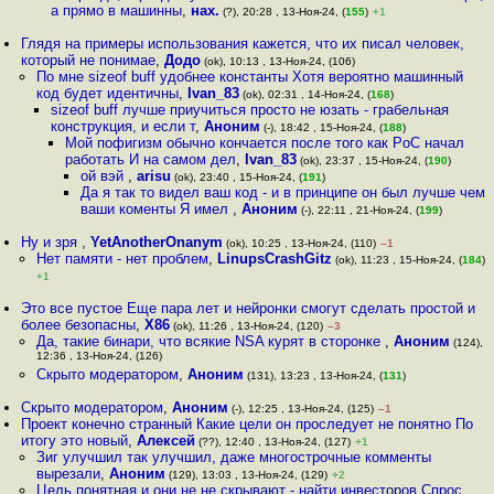
а прямо в машинны
,
нах.
(?), 20:28 , 13-Ноя-24, (
155
)
+1
Глядя на примеры использования кажется, что их писал человек,
который не понимае
,
Додо
(ok), 10:13 , 13-Ноя-24, (106)
По мне sizeof buff удобнее константы Хотя вероятно машинный
код будет идентичны
,
Ivan_83
(ok), 02:31 , 14-Ноя-24, (
168
)
sizeof buff лучше приучиться просто не юзать - грабельная
конструкция, и если т
,
Аноним
(-), 18:42 , 15-Ноя-24, (
188
)
Мой пофигизм обычно кончается после того как PoC начал
работать И на самом дел
,
Ivan_83
(ok), 23:37 , 15-Ноя-24, (
190
)
ой вэй
,
arisu
(ok), 23:40 , 15-Ноя-24, (
191
)
Да я так то видел ваш код - и в принципе он был лучше чем
ваши коменты Я имел
,
Аноним
(-), 22:11 , 21-Ноя-24, (
199
)
Ну и зря
,
YetAnotherOnanym
(ok), 10:25 , 13-Ноя-24, (110)
–1
Нет памяти - нет проблем
,
LinupsCrashGitz
(ok), 11:23 , 15-Ноя-24, (
184
)
+1
Это все пустое Еще пара лет и нейронки смогут сделать простой и
более безопасны
,
X86
(ok), 11:26 , 13-Ноя-24, (120)
–3
Да, такие бинари, что всякие NSA курят в сторонке
,
Аноним
(124),
12:36 , 13-Ноя-24, (126)
Скрыто модератором
,
Аноним
(131), 13:23 , 13-Ноя-24, (
131
)
Скрыто модератором
,
Аноним
(-), 12:25 , 13-Ноя-24, (125)
–1
Проект конечно странный Какие цели он проследует не понятно По
итогу это новый
,
Алексей
(??), 12:40 , 13-Ноя-24, (127)
+1
Зиг улучшил так улучшил, даже многострочные комменты
вырезали
,
Аноним
(129), 13:03 , 13-Ноя-24, (129)
+2
Цель понятная и они не не скрывают - найти инвесторов Спрос