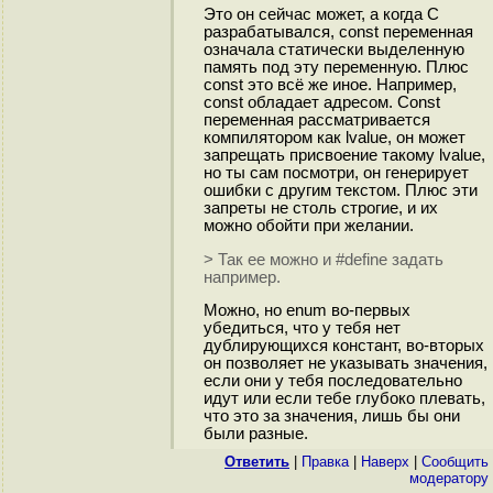
Это он сейчас может, а когда C
разрабатывался, const переменная
означала статически выделенную
память под эту переменную. Плюс
const это всё же иное. Например,
const обладает адресом. Const
переменная рассматривается
компилятором как lvalue, он может
запрещать присвоение такому lvalue,
но ты сам посмотри, он генерирует
ошибки с другим текстом. Плюс эти
запреты не столь строгие, и их
можно обойти при желании.
> Так ее можно и #define задать
например.
Можно, но enum во-первых
убедиться, что у тебя нет
дублирующихся констант, во-вторых
он позволяет не указывать значения,
если они у тебя последовательно
идут или если тебе глубоко плевать,
что это за значения, лишь бы они
были разные.
Ответить
|
Правка
|
Наверх
|
Cообщить
модератору