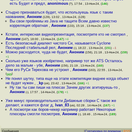
есть Будет и предл
,
anonimous
(?), 17:54 , 13-Ноя-24, (
146
)
Стыдно признаваться будет, что используешь язык с таким
названием
,
Аноним
(129), 13:02 , 13-Ноя-24, (128)
Вы свои проблемы из Java не тащите Всем давно известно
корреляция обратная
,
Аноним
(133), 15:16 , 13-Ноя-24, (
137
)
Кстати, интересная видеопрезентация, посмотрите кто не смотрел
,
Аноним
(147), 18:00 , 13-Ноя-24, (
147
)
+4
Есть безопасный диалект чистого Си, называется Cyclone
Последний стабильный рел
,
Аноним
(-), 18:22 , 13-Ноя-24, (
151
)
–1
Можно расходится, чуда не будет
,
Аноним
(156), 21:18 , 13-Ноя-24, (
159
)
+1
Сколько уже языков изобретено, например тот же ATS Осталось
дело за малым - убе
,
Аноним
(156), 21:19 , 13-Ноя-24, (
160
)
Чем его РуСи Терехова не устроил
,
Аноним
(163), 22:55 , 13-Ноя-24,
(
)
163
Не понял шутку, типа еще на этапе компиляции виднее когда объект
не будет нужен
,
_kp
(ok), 23:42 , 13-Ноя-24, (
166
)
+1
Ну так ты сам пиши на плюсах Зачем других агитируешь-то
,
Аноним
(-), 17:57 , 14-Ноя-24, (
178
)
+1
Уже минус производительности Дебажные сборки С такое же
делают, и кажется флаг д
,
Ivan_83
(ok), 02:28 , 14-Ноя-24, (
167
)
+1
А посмотри как боров-чекер например работает Некоторые
плюсеры смогли посмотрев
,
Аноним
(-), 18:46 , 15-Ноя-24, (
189
)
Сообщения
[
Сортировка по времени
|
RSS
]