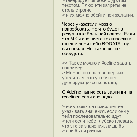
> генерирует ошибки с другим
текстом. Плюс эти запреты не
столь строгие,
> и их можно обойти при желании.
Через указатели можно
попробовать. Но что будет в
результате большой вопрос. Если
это МК и оно чисто технически в
флеше лежит, ибо RODATA - ну
вы поняли. Не, такое вы не
обойдете.
>> Так ее можно и #define задать
например.
> Можно, но enum во-первых
убедиться, что у тебя нет
дублирующихся констант,
С #define нынче есть варнинги на
redefined если оно надо.
> во-вторых он позволяет не
указывать значения, если они у
тебя последовательно идут
> или если тебе глубоко плевать,
что это за значения, лишь бы
> они были разные.