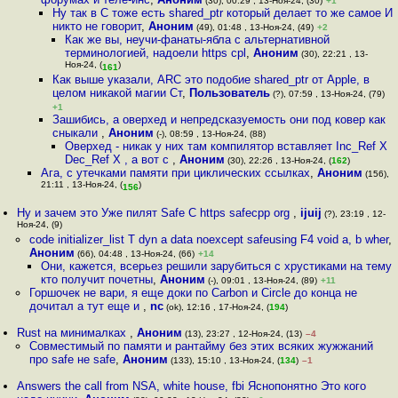
(30), 00:29 , 13-Ноя-24, (30)
+1
Ну так в C тоже есть shared_ptr который делает то же самое И
никто не говорит
,
Аноним
(49), 01:48 , 13-Ноя-24, (49)
+2
Как же вы, неучи-фанаты-ябла с альтернативной
терминологией, надоели https cpl
,
Аноним
(30), 22:21 , 13-
Ноя-24, (
)
161
Как выше указали, ARC это подобие shared_ptr от Apple, в
целом никакой магии Ст
,
Пользователь
(?), 07:59 , 13-Ноя-24, (79)
+1
Зашибись, а оверхед и непредсказуемость они под ковер как
сныкали
,
Аноним
(-), 08:59 , 13-Ноя-24, (88)
Оверхед - никак у них там компилятор вставляет Inc_Ref X
Dec_Ref X , а вот с
,
Аноним
(30), 22:26 , 13-Ноя-24, (
162
)
Ага, с утечками памяти при циклических ссылках
,
Аноним
(156),
21:11 , 13-Ноя-24, (
)
156
Ну и зачем это Уже пилят Safe C https safecpp org
,
ijuij
(?), 23:19 , 12-
Ноя-24, (9)
code initializer_list T dyn a data noexcept safeusing F4 void a, b wher
,
Аноним
(66), 04:48 , 13-Ноя-24, (66)
+14
Они, кажется, всерьез решили зарубиться с хрустиками на тему
кто получит почетны
,
Аноним
(-), 09:01 , 13-Ноя-24, (89)
+11
Горшочек не вари, я еще доки по Carbon и Circle до конца не
дочитал а тут еще и
,
nc
(ok), 12:16 , 17-Ноя-24, (
194
)
Rust на минималках
,
Аноним
(13), 23:27 , 12-Ноя-24, (13)
–4
Совместимый по памяти и рантайму без этих всяких жужжаний
про safe не safe
,
Аноним
(133), 15:10 , 13-Ноя-24, (
134
)
–1
Answers the call from NSA, white house, fbi Яснопонятно Это кого