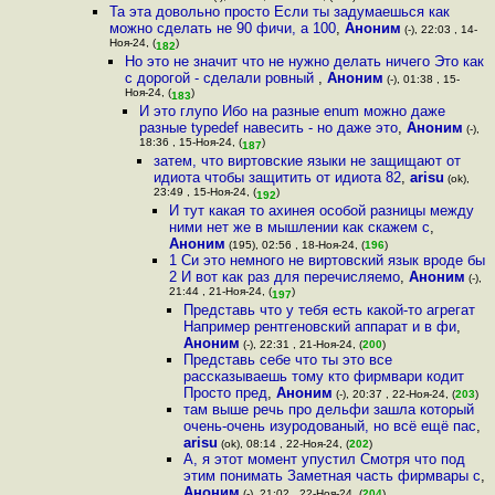
Та эта довольно просто Если ты задумаешься как
можно сделать не 90 фичи, а 100
,
Аноним
(-), 22:03 , 14-
Ноя-24, (
)
182
Но это не значит что не нужно делать ничего Это как
с дорогой - сделали ровный
,
Аноним
(-), 01:38 , 15-
Ноя-24, (
)
183
И это глупо Ибо на разные enum можно даже
разные typedef навесить - но даже это
,
Аноним
(-),
18:36 , 15-Ноя-24, (
)
187
затем, что виртовские языки не защищают от
идиота чтобы защитить от идиота 82
,
arisu
(ok),
23:49 , 15-Ноя-24, (
)
192
И тут какая то ахинея особой разницы между
ними нет же в мышлении как скажем с
,
Аноним
(195), 02:56 , 18-Ноя-24, (
196
)
1 Си это немного не виртовский язык вроде бы
2 И вот как раз для перечисляемо
,
Аноним
(-),
21:44 , 21-Ноя-24, (
)
197
Представь что у тебя есть какой-то агрегат
Например рентгеновский аппарат и в фи
,
Аноним
(-), 22:31 , 21-Ноя-24, (
200
)
Представь себе что ты это все
рассказываешь тому кто фирмвари кодит
Просто пред
,
Аноним
(-), 20:37 , 22-Ноя-24, (
203
)
там выше речь про дельфи зашла который
очень-очень изуродованый, но всё ещё пас
,
arisu
(ok), 08:14 , 22-Ноя-24, (
202
)
А, я этот момент упустил Смотря что под
этим понимать Заметная часть фирмвары с
,
Аноним
(-), 21:02 , 22-Ноя-24, (
204
)