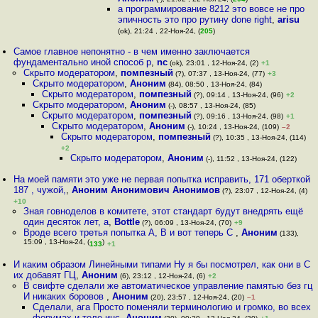
а программирование 8212 это вовсе не про
эпичность это про рутину done right
,
arisu
(ok), 21:24 , 22-Ноя-24, (
205
)
Самое главное непонятно - в чем именно заключается
фундаментально иной способ р
,
nc
(ok), 23:01 , 12-Ноя-24, (2)
+1
Скрыто модератором
,
помпезный
(?), 07:37 , 13-Ноя-24, (77)
+3
Скрыто модератором
,
Аноним
(84), 08:50 , 13-Ноя-24, (84)
Скрыто модератором
,
помпезный
(?), 09:14 , 13-Ноя-24, (96)
+2
Скрыто модератором
,
Аноним
(-), 08:57 , 13-Ноя-24, (85)
Скрыто модератором
,
помпезный
(?), 09:16 , 13-Ноя-24, (98)
+1
Скрыто модератором
,
Аноним
(-), 10:24 , 13-Ноя-24, (109)
–2
Скрыто модератором
,
помпезный
(?), 10:35 , 13-Ноя-24, (114)
+2
Скрыто модератором
,
Аноним
(-), 11:52 , 13-Ноя-24, (122)
На моей памяти это уже не первая попытка исправить, 171 оберткой
187 , чужой,
,
Аноним Анонимович Анонимов
(?), 23:07 , 12-Ноя-24, (4)
+10
Зная говноделов в комитете, этот стандарт будут внедрять ещё
один десяток лет, а
,
Bottle
(?), 06:09 , 13-Ноя-24, (70)
+9
Вроде всего третья попытка A, B и вот теперь C
,
Аноним
(133),
15:09 , 13-Ноя-24, (
)
133
+1
И каким образом Линейными типами Ну я бы посмотрел, как они в С
их добавят ГЦ
,
Аноним
(6), 23:12 , 12-Ноя-24, (6)
+2
В свифте сделали же автоматическое управление памятью без гц
И никаких боровов
,
Аноним
(20), 23:57 , 12-Ноя-24, (20)
–1
Сделали, ага Просто поменяли терминологию и громко, во всех
форумах и теле-инс
,
Аноним