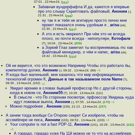
07:01 , 22-Ноя-24, (
)
201
Забавная вундерфафла И да, кажется я впервые
про это слышу Скриптовать файловый
,
Аноним
(-),
21:31 , 22-Ноя-24, (
)
206
ну так я ж тебя не агитирую просто лично мне
проект показался очень удобным я
,
arisu
(ok),
22:30 , 22-Ноя-24, (
)
207
А это и есть оверкилл При чём это не всегда
плохо, но почти всегда - непопулярн
,
Котофалк
(?), 16:04 , 23-Ноя-24, (
209
)
а Зоркий Глаз заметил ты воспринимаешь mc как
файловый менеджер, о чём и напис
,
arisu
(ok),
16:42 , 23-Ноя-24, (
)
210
Ой не верится, что это возможно Например Чтобы это работало бы,
компилятор долже
,
Аноним
(-), 09:32 , 13-Ноя-24, (99)
+5
Я когда был маленький, мне казалось что мир информационных
технологий огромен К
,
Данные в так называемом поле Name
(?),
09:39 , 13-Ноя-24, (102)
+2
Увидел иронию в словах бывший профессор Но с другой стороны,
когда в новом се
,
Аноним55
(?), 10:26 , 13-Ноя-24, (111)
В смысле - что По сторонам посмотри, прфоессор Увидишь куда
идут ломовые выпла
,
Аноним
(-), 07:55 , 14-Ноя-24, (
170
)
+1
Можно подробнее
,
Аноним
(156), 21:13 , 13-Ноя-24, (
157
)
А зачем тогда вообще Си Открою секрет Си изобрели, чтобы на
ассемблере не писа
,
Аноним
(103), 09:53 , 13-Ноя-24, (103)
+2
Your computer is not a fast PDP-11
,
Аноним
(141), 16:28 , 13-Ноя-24, (
141
)
–1
А гораздо, гораздо хуже На 11й можно не то что на ассемблере,