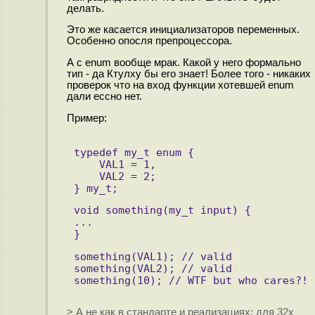
делать.
Это же касается инициализаторов переменных.
Особенно опосля препроцессора.
А с enum вообще мрак. Какой у него формально
тип - да Ктулху бы его знает! Более того - никаких
проверок что на вход функции хотевшей enum
дали ессно нет.
Пример:
typedef my_t enum {
    VAL1 = 1, 
    VAL2 = 2;
} my_t;
void something(my_t input) {
...
}
something(VAL1); // valid
something(VAL2); // valid
something(10); // WTF but who cares?!
> А не как в стандарте и реализациях: для 32х