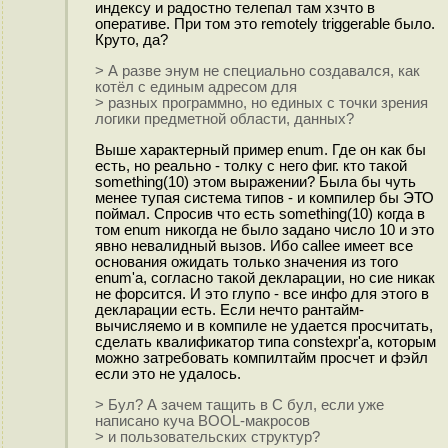
индексу и радостно телепал там хзчто в
оперативе. При том это remotely triggerable было.
Круто, да?
> А разве энум не специально создавался, как
котёл с единым адресом для
> разных программно, но единых с точки зрения
логики предметной области, данных?
Выше характерный пример enum. Где он как бы
есть, но реально - толку с него фиг. кто такой
something(10) этом выражении? Была бы чуть
менее тупая система типов - и компилер бы ЭТО
поймал. Спросив что есть something(10) когда в
том enum никогда не было задано число 10 и это
явно невалидный вызов. Ибо callee имеет все
основания ожидать только значения из того
enum'а, согласно такой декларации, но сие никак
не форсится. И это глупо - все инфо для этого в
декларации есть. Если нечто рантайм-
вычисляемо и в компиле не удается просчитать,
сделать квалификатор типа constexpr'а, которым
можно затребовать компилтайм просчет и фэйл
если это не удалось.
> Бул? А зачем тащить в С бул, если уже
написано куча BOOL-макросов
> и пользовательских структур?