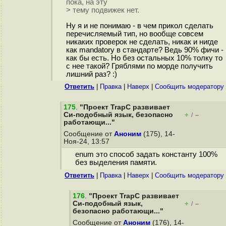
пока, на эту
> тему подвижек нет.
Ну я и не понимаю - в чем прикол сделать
перечисляемый тип, но вообще совсем
никаких проверок не сделать, никак и нигде
как mandatory в стандарте? Ведь 90% фичи -
как бы есть. Но без остальных 10% толку то
с нее такой? Гряблями по морде получить
лишний раз? :)
Ответить
|
Правка
|
Наверх
|
Cообщить модератору
175
.
"Проект TrapC развивает
Си-подобный язык, безопасно
+
–
/
работающи..."
Сообщение от
Аноним
(175), 14-
Ноя-24, 13:57
enum это способ задать константу 100%
без выделения памяти.
Ответить
|
Правка
|
Наверх
|
Cообщить модератору
176
.
"Проект TrapC развивает
Си-подобный язык,
+
–
/
безопасно работающи..."
Сообщение от
Аноним
(176), 14-