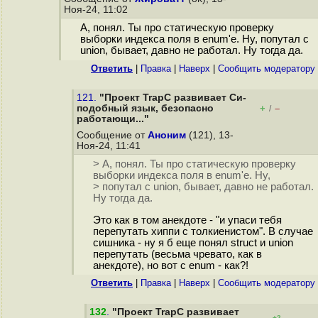
Ноя-24, 11:02
А, понял. Ты про статическую проверку
выборки индекса поля в enum'е. Ну, попутал с
union, бывает, давно не работал. Ну тогда да.
Ответить
|
Правка
|
Наверх
|
Cообщить модератору
121.
"Проект TrapC развивает Си-
подобный язык, безопасно
+
–
/
работающи..."
Сообщение от
Аноним
(121), 13-
Ноя-24, 11:41
> А, понял. Ты про статическую проверку
выборки индекса поля в enum'е. Ну,
> попутал с union, бывает, давно не работал.
Ну тогда да.
Это как в том анекдоте - "и упаси тебя
перепутать хиппи с толкиенистом". В случае
сишника - ну я б еще понял struct и union
перепутать (весьма чревато, как в
анекдоте), но вот с enum - как?!
Ответить
|
Правка
|
Наверх
|
Cообщить модератору
132
.
"Проект TrapC развивает
+2