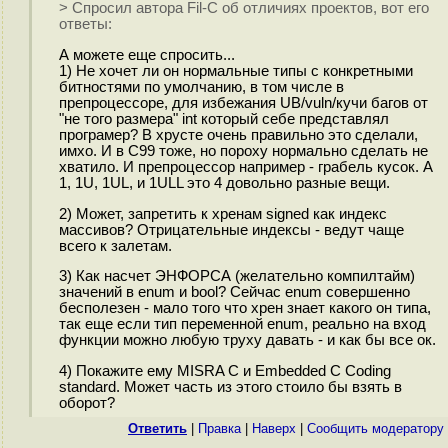
> Спросил автора Fil-C об отличиях проектов, вот его
ответы:
А можете еще спросить...
1) Не хочет ли он нормальные типы с конкретными
битностями по умолчанию, в том числе в
препроцессоре, для избежания UB/vuln/кучи багов от
"не того размера" int который себе представлял
програмер? В хрусте очень правильно это сделали,
имхо. И в C99 тоже, но пороху нормально сделать не
хватило. И препроцессор например - грабель кусок. А
1, 1U, 1UL, и 1ULL это 4 довольно разные вещи.
2) Может, запретить к хренам signed как индекс
массивов? Отрицательные индексы - ведут чаще
всего к залетам.
3) Как насчет ЭНФОРСА (желательно компилтайм)
значений в enum и bool? Сейчас enum совершенно
бесполезен - мало того что хрен знает какого он типа,
так еще если тип переменной enum, реально на вход
функции можно любую труху давать - и как бы все ок.
4) Покажите ему MISRA C и Embedded C Coding
standard. Может часть из этого стоило бы взять в
оборот?
Ответить
|
Правка
|
Наверх
|
Cообщить модератору