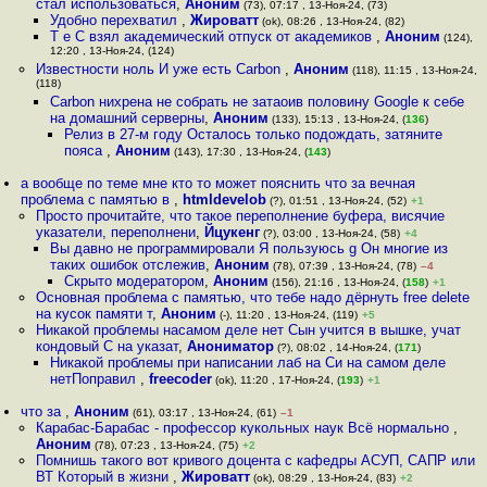
стал использоваться
,
Аноним
(73), 07:17 , 13-Ноя-24, (73)
Удобно перехватил
,
Жироватт
(ok), 08:26 , 13-Ноя-24, (82)
Т е C взял академический отпуск от академиков
,
Аноним
(124),
12:20 , 13-Ноя-24, (124)
Известности ноль И уже есть Carbon
,
Аноним
(118), 11:15 , 13-Ноя-24,
(118)
Carbon нихрена не собрать не затаoив половину Google к себе
на домашний серверны
,
Аноним
(133), 15:13 , 13-Ноя-24, (
136
)
Релиз в 27-м году Осталось только подождать, затяните
пояса
,
Аноним
(143), 17:30 , 13-Ноя-24, (
143
)
а вообще по теме мне кто то может пояснить что за вечная
проблема с памятью в
,
htmldevelob
(?), 01:51 , 13-Ноя-24, (52)
+1
Просто прочитайте, что такое переполнение буфера, висячие
указатели, переполнени
,
Йцукенг
(?), 03:00 , 13-Ноя-24, (58)
+4
Вы давно не программировали Я пользуюсь g Он многие из
таких ошибок отслежив
,
Аноним
(78), 07:39 , 13-Ноя-24, (78)
–4
Скрыто модератором
,
Аноним
(156), 21:16 , 13-Ноя-24, (
158
)
+1
Основная проблема с памятью, что тебе надо дёрнуть free delete
на кусок памяти т
,
Аноним
(-), 11:20 , 13-Ноя-24, (119)
+5
Никакой проблемы насамом деле нет Сын учится в вышке, учат
кондовый С на указат
,
Анониматор
(?), 08:02 , 14-Ноя-24, (
171
)
Никакой проблемы при написании лаб на Си на самом деле
нетПоправил
,
freecoder
(ok), 11:20 , 17-Ноя-24, (
193
)
+1
что за
,
Аноним
(61), 03:17 , 13-Ноя-24, (61)
–1
Карабас-Барабас - профессор кукольных наук Всё нормально
,
Аноним
(78), 07:23 , 13-Ноя-24, (75)
+2
Помнишь такого вот кривого доцента с кафедры АСУП, САПР или
ВТ Который в жизни
,
Жироватт
(ok), 08:29 , 13-Ноя-24, (83)
+2