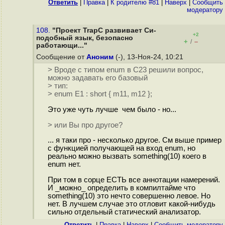
Ответить
|
Правка
|
К родителю #81
|
Наверх
|
Cообщить
модератору
108.
"Проект TrapC развивает Си-
+2
подобный язык, безопасно
+
–
/
работающи..."
Сообщение от
Аноним
(-), 13-Ноя-24, 10:21
> Вроде с типом enum в C23 решили вопрос,
можно задавать его базовый
> тип:
> enum E1 : short { m11, m12 };
Это уже чуть лучше чем было - но...
> или Вы про другое?
... я таки про - несколько другое. См выше пример
с функцией получающей на вход enum, но
реально можно вызвать something(10) коего в
enum нет.
При том в сорце ЕСТЬ все аннотации намерений.
И _можно_ определить в компилтайме что
something(10) это нечто совершенно левое. Но
нет. В лучшем случае это отловит какой-нибудь
сильно отдельный статический анализатор.
Ответить
|
Правка
|
Наверх
|
Cообщить модератору