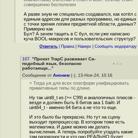
совершенно бесполезен
А разве энум не специально создавался, как котёл с
единым адресом для разных программно, но единых
с точки зрения логики предметной области, данных?
Примерно как
Бул? А зачем тащить в С бул, если уже написано
куча BOOL-макросов и пользовательских структур?
Ответить
|
Правка
|
Наверх
|
Cообщить модератору
107.
"Проект TrapC развивает Си-
подобный язык, безопасно
+
–
/
работающи..."
Сообщение от
Аноним
(-), 13-Ноя-24, 10:16
> Тогда уж для всех платформ унифицировать
примитивные типы по длине.
Ну так uint8_t из (>= C99) и аналогичных плюсов -
везде и должен быть 8 битов ака 1 байт. И
uint64_t - именно 64 бита а не что-то еще.
И это было бы прекрасно. Но тут на сцену
выходит препроцессор. В котором тоже есть
математика. И даже можно им делать
вычисления. А теперь попробуйте угадать какие
там разрядности и что оно РЕАЛЬНО будет