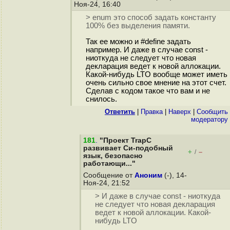
Ноя-24, 16:40
> enum это способ задать константу
100% без выделения памяти.
Так ее можно и #define задать
например. И даже в случае const -
ниоткуда не следует что новая
декларация ведет к новой аллокации.
Какой-нибудь LTO вообще может иметь
очень сильно свое мнение на этот счет.
Сделав с кодом такое что вам и не
снилось.
Ответить
|
Правка
|
Наверх
|
Cообщить
модератору
181
.
"Проект TrapC
развивает Си-подобный
+
–
/
язык, безопасно
работающи..."
Сообщение от
Аноним
(-), 14-
Ноя-24, 21:52
> И даже в случае const - ниоткуда
не следует что новая декларация
ведет к новой аллокации. Какой-
нибудь LTO