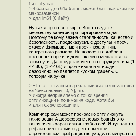
бит int у нас
> 4 байта, для 64х бит int может быть как скрытой
макрозаменой
> для int64 (8 байт)
Ну так я про то и говорю. Вон то ведет к
множеству залетов при портировани кода.
Поэтому те кому важна стабильность, качество и
безопасность, предсказуемые доступы и проч,
скажем фирмвары мк и проч - юзают типы
конкретного размера. Но вооооон то добро в
препроцессоре и рядом - активно мешается на
этом пути. Да, представляете конструкции типа (1
<< 30), (1 << 61) и проч - выглядит вроде
безобидно, но является куском грабель. С
топоорм на ручке.
> +1 шаг - отмаппить реальный диапазон массива
на "безопасный" [0; N], что
> иногда неприемлемо с точки зрения
оптимизации и понимания кода. Хотя бы
> для тех же координат.
Компилер сам может прекрасно оптимизнуть
такие вещи. А дереференс левых bounds это
такая очень характерная трабла сей. Я тут как-то
рефакторил старый код, который при
определенном input радостно уходил в минуса по