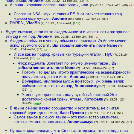
надо иници
,
Аноним
(32), 00:32 , 13-Ноя-24, (32)
+6
А, знач - хорошие сапоги, надо брать
,
нах.
(?), 01:13 , 13-Ноя-24, (48)
–2
Сапоги от NSA - лучше сапоги PS А от отечественного тащ
майора ещё лучше
,
Аноним
(84), 08:58 , 13-Ноя-24, (87)
DARPA
,
VladSh
(?), 15:13 , 13-Ноя-24, (
135
)
Будет смешно, если из-за академичности и известности автора все
эти zig и им под
,
Аноним
(36), 00:38 , 13-Ноя-24, (36)
–1
Aкадемка обычно к успеху обычно не приходит Из более-менее
используемого ocaml
,
Вы забыли заполнить поле Name
(?),
00:41 , 13-Ноя-24, (37)
+4
И все как на подбор кривые как турецкий ятаган
,
HyC
(?), 03:16 ,
13-Ноя-24, (60)
+2
Чтож поделать Взлетает почему-то именно такое
,
Вы
забыли заполнить поле Name
(?), 04:53 , 13-Ноя-24, (67)
Потому что делать что-то практическое на академхрености
получается где-то в инте
,
Аноним
(-), 09:04 , 13-Ноя-24, (91)
Во-первых, миллионы мух А во-вторых, уж очень велик
соблазн взять что-то из пар
,
Анониссимус
(?), 09:13 , 13-Ноя-24,
(95)
–1
У меня уже давно есть полушутейный критерий Это
достаточно кривая хрень, чтобы
,
Котофалк
(?), 15:53 , 23-
Ноя-24, (
)
208
В языке сейчас важно сообщество и экосистема, не считая
корневой идеи где он мож
,
Вася Пупкин
(?), 01:51 , 13-Ноя-24, (51)
Самое важое в любом языке -- это количество библиотек,
которые можно использоват
,
Анониссимус
(?), 09:16 , 13-Ноя-24, (97)
Ну если предположить, что Си не из академки, то впоследствии