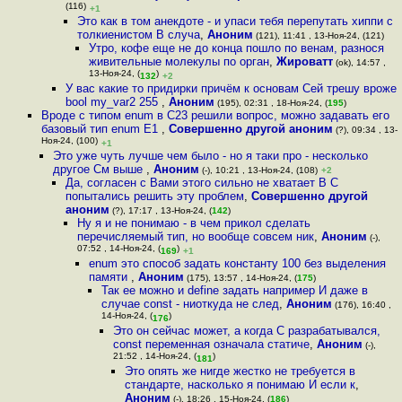
(116)
+1
Это как в том анекдоте - и упаси тебя перепутать хиппи с
толкиенистом В случа
,
Аноним
(121), 11:41 , 13-Ноя-24, (121)
Утро, кофе еще не до конца пошло по венам, разнося
живительные молекулы по орган
,
Жироватт
(ok), 14:57 ,
13-Ноя-24, (
)
132
+2
У вас какие то придирки причём к основам Сей трешу вроже
bool my_var2 255
,
Аноним
(195), 02:31 , 18-Ноя-24, (
195
)
Вроде с типом enum в C23 решили вопрос, можно задавать его
базовый тип enum E1
,
Совершенно другой аноним
(?), 09:34 , 13-
Ноя-24, (100)
+1
Это уже чуть лучше чем было - но я таки про - несколько
другое См выше
,
Аноним
(-), 10:21 , 13-Ноя-24, (108)
+2
Да, согласен с Вами этого сильно не хватает В C
попытались решить эту проблем
,
Совершенно другой
аноним
(?), 17:17 , 13-Ноя-24, (
142
)
Ну я и не понимаю - в чем прикол сделать
перечисляемый тип, но вообще совсем ник
,
Аноним
(-),
07:52 , 14-Ноя-24, (
)
169
+1
enum это способ задать константу 100 без выделения
памяти
,
Аноним
(175), 13:57 , 14-Ноя-24, (
175
)
Так ее можно и define задать например И даже в
случае const - ниоткуда не след
,
Аноним
(176), 16:40 ,
14-Ноя-24, (
)
176
Это он сейчас может, а когда C разрабатывался,
const переменная означала статиче
,
Аноним
(-),
21:52 , 14-Ноя-24, (
)
181
Это опять же нигде жестко не требуется в
стандарте, насколько я понимаю И если к
,
Аноним
(-), 18:26 , 15-Ноя-24, (
186
)