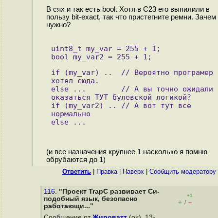
В сях и так есть bool. Хотя в C23 его выпилили в
пользу bit-exact, так что пристегните ремни. Зачем
нужно?
uint8_t my_var = 255 + 1; 
bool my_var2 = 255 + 1; 
if (my_var) ..  // Вероятно програмер 
хотел сюда.
else ...        // А вы точно ожидали 
оказаться ТУТ булевской логикой?
if (my_var2) .. // А вот тут все 
нормально
else ... 
(и все назначения крупнее 1 насколько я помню
обрубаются до 1)
Ответить
|
Правка
|
Наверх
|
Cообщить модератору
116.
"Проект TrapC развивает Си-
+1
подобный язык, безопасно
+
–
/
работающи..."
Сообщение от
Жироватт
(ok), 13-