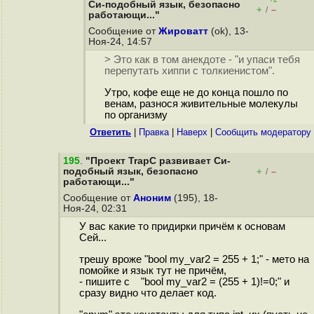
Си-подобный язык, безопасно
+
–
/
работающи..."
Сообщение от
Жироватт
(ok), 13-
Ноя-24, 14:57
> Это как в том анекдоте - "и упаси тебя
перепутать хиппи с толкиенистом".
Утро, кофе еще не до конца пошло по
венам, разнося живительные молекулы
по организму
Ответить
|
Правка
|
Наверх
|
Cообщить модератору
195
.
"Проект TrapC развивает Си-
подобный язык, безопасно
+
–
/
работающи..."
Сообщение от
Аноним
(195), 18-
Ноя-24, 02:31
У вас какие то придирки причём к основам
Сей...
трешу вроже "bool my_var2 = 255 + 1;" - мето на
помойке и язык тут не причём,
- пишите с "bool my_var2 = (255 + 1)!=0;" и
сразу видно что делает код.