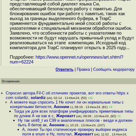
представляющий собой диалект языка Си,
обеспечивающий безопасную работу с памятью. Для
блокирования ошибок при работе с памятью, таких как
выход за границы выделенного буфера, в TrapC
применяется фундаментально иной способ работы с
указателями и специальный механизм обработки ошибок.
Заявлено, что особенности работы с указателями по
возможности не будут нарушать привычный уклад и будут
реализовываться на этапе компиляции. Исходный код
компилятора для TrapC планируют открыть в 2025 году...
Подробнее:
https://www.opennet.ru/opennews/art.shtml?
num=62224
Ответить
|
Правка
|
Cообщить модератору
Оглавление
Спросил автора Fil-C об отличиях проектов, вот его ответы https x
com solardiz
,
solardiz
(ok), 02:14 , 13-Ноя-24, (53)
+11
А можете еще спросить 1 Не хочет ли он нормальные типы с
конкретными битностя
,
Аноним
(-), 08:16 , 13-Ноя-24, (81)
+3
Тогда уж для всех платформ унифицировать примитивные типы
по длине А не как в с
,
Жироватт
(ok), 09:06 , 13-Ноя-24, (92)
+1
Ну так uint8_t из C99 и аналогичных плюсов - везде и должен
быть 8 битов ак
,
Аноним
(-), 10:16 , 13-Ноя-24, (107)
А, понял Ты про статическую проверку выборки индекса
поля в enum е Ну, попутал
,
Жироватт
(ok), 11:02 , 13-Ноя-24,