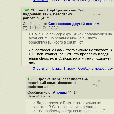
142
.
"Проект TrapC развивает Си-
подобный язык, безопасно
+
–
/
работающи..."
Сообщение от
Совершенно другой аноним
(?), 13-Ноя-24, 17:17
> См выше пример с функцией получающей на
вход enum, но реально можно вызвать
something(10) коего в enum нет.
Да, согласен с Вами этого сильно не хватает. В
C++ попытались решить эту проблему введя
enum class, но в C, пока, на эту тему подвижек
нет.
Ответить
|
Правка
|
Наверх
|
Cообщить модератору
169
.
"Проект TrapC развивает Си-
+1
подобный язык, безопасно
+
–
/
работающи..."
Сообщение от
Аноним
(-), 14-
Ноя-24, 07:52
> Да, согласен с Вами этого сильно не
хватает. В C++ попытались решить
> эту проблему введя enum class, но в C,