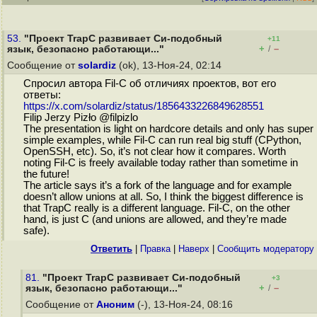
53.
"Проект TrapC развивает Си-подобный
+11
+
–
язык, безопасно работающи..."
/
Сообщение от
solardiz
(ok), 13-Ноя-24, 02:14
Спросил автора Fil-C об отличиях проектов, вот его
ответы:
https://x.com/solardiz/status/1856433226849628551
Filip Jerzy Pizło @filpizlo
The presentation is light on hardcore details and only has super
simple examples, while Fil-C can run real big stuff (CPython,
OpenSSH, etc). So, it’s not clear how it compares. Worth
noting Fil-C is freely available today rather than sometime in
the future!
The article says it’s a fork of the language and for example
doesn’t allow unions at all. So, I think the biggest difference is
that TrapC really is a different language. Fil-C, on the other
hand, is just C (and unions are allowed, and they’re made
safe).
Ответить
|
Правка
|
Наверх
|
Cообщить модератору
81.
"Проект TrapC развивает Си-подобный
+3
+
–
язык, безопасно работающи..."
/
Сообщение от
Аноним
(-), 13-Ноя-24, 08:16