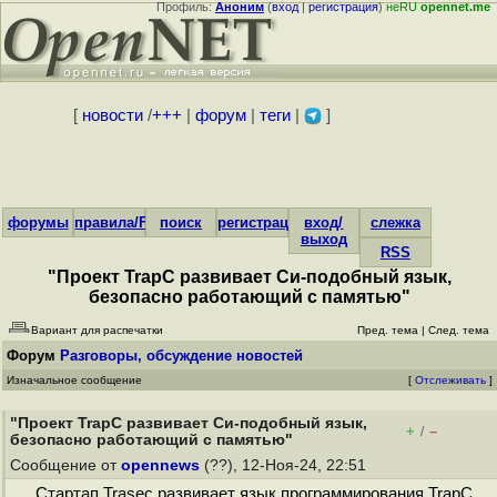
Профиль:
Аноним
(
вход
|
регистрация
)
неRU
opennet.me
[
новости
/
+++
|
форум
|
теги
|
]
форумы
правила/FAQ
поиск
регистрация
вход/
слежка
выход
RSS
"Проект TrapC развивает Си-подобный язык,
безопасно работающий с памятью"
Вариант для распечатки
Пред. тема
|
След. тема
Форум
Разговоры, обсуждение новостей
Изначальное сообщение
[
Отслеживать
]
"Проект TrapC развивает Си-подобный язык,
+
–
/
безопасно работающий с памятью"
Сообщение от
opennews
(??), 12-Ноя-24, 22:51
Стартап Trasec развивает язык программирования TrapC,