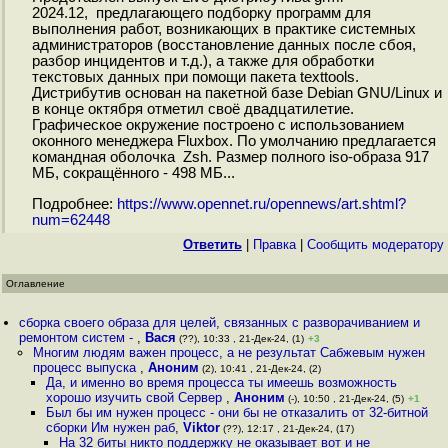
2024.12, предлагающего подборку программ для
выполнения работ, возникающих в практике системных
администраторов (восстановление данных после сбоя,
разбор инцидентов и т.д.), а также для обработки
текстовых данных при помощи пакета texttools.
Дистрибутив основан на пакетной базе Debian GNU/Linux и
в конце октября отметил своё двадцатилетие.
Графическое окружение построено с использованием
оконного менеджера Fluxbox. По умолчанию предлагается
командная оболочка Zsh. Размер полного iso-образа 917
МБ, сокращённого - 498 МБ...
Подробнее:
https://www.opennet.ru/opennews/art.shtml?
num=62448
Ответить
|
Правка
|
Cообщить модератору
Оглавление
сборка своего образа для целей, связанных с разворачиванием и
ремонтом систем -
,
Вася
(??), 10:33 , 21-Дек-24, (1)
+3
Многим людям важен процесс, а не результат Сабжевым нужен
процесс выпуска
,
Аноним
(2), 10:41 , 21-Дек-24, (2)
Да, и именно во время процесса ты имеешь возможность
хорошо изучить свой Сервер
,
Аноним
(-), 10:50 , 21-Дек-24, (5)
+1
Был бы им нужен процесс - они бы не отказалить от 32-битной
сборки Им нужен раб
,
Viktor
(??), 12:17 , 21-Дек-24, (17)
На 32 биты никто поддержку не оказывает вот и не