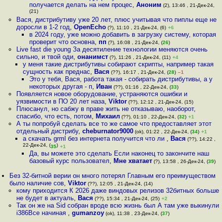
получается делать на нем процес
,
Аноним
(2), 13:46 , 21-Дек-24,
(21)
Вася, дистрибутиву уже 20 лет, плюс учитывая что пиплы еще не
доросли в 1-2 год
,
OpenEcho
(?), 11:10 , 21-Дек-24, (6)
+6
в 2024 году, уже можно добавить в загрузку систему, которая
проверит что основна
,
пп
(?), 16:08 , 21-Дек-24, (
26
)
Live fast die young За десятиление технологии меняются очень
сильно, и твой оди
,
онанимст
(?), 11:26 , 21-Дек-24, (11)
+4
у меня такие дистрибутивы собирают скрипты, например такая
сущность как преднас
,
Вася
(??), 16:17 , 21-Дек-24, (
28
)
–1
Это у тебя, Вася, работа такая - собирать дистрибутивы, а у
некоторых другая - п
,
Иван
(??), 01:16 , 22-Дек-24, (
33
)
Появляется новое оборудование, устраняются ошибки и
уязвимости в ПО 20 лет наза
,
Viktor
(??), 12:12 , 21-Дек-24, (15)
Плюсанул, но сабжу в праве жить не отказываю, наоборот,
спасибо, что есть, потом
,
Михаил
(??), 01:10 , 22-Дек-24, (
32
)
+1
А ты попробуй сделать все то же самое что предоставляет этот
отдельный дистрибу
,
cheburnator9000
(ok), 01:22 , 22-Дек-24, (
34
)
+1
а скачать grml без интернета получится что ли
,
Вася
(??), 14:22 ,
22-Дек-24, (
)
35
+1
Да, вы можете это сделать Если наконец то закончите наш
базовый курс пользовател
,
Мне хватает
(?), 13:58 , 26-Дек-24, (
39
)
Без 32-битной верии он много потерял Главным его преимуществом
было наличие сов
,
Viktor
(??), 12:05 , 21-Дек-24, (14)
кому приходится К 2026 даже виндовых релизов 32битных больше
не будет в актуаль
,
Вася
(??), 15:34 , 21-Дек-24, (25)
+2
Так он же на Sid собран вроде всю жизнь был А там уже выкинули
i386Все начиная
,
gumanzoy
(ok), 11:38 , 23-Дек-24, (
37
)