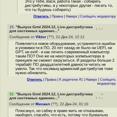
Это у тебя, Вася, работа такая - собирать
дистрибутивы, а у некоторых другая - писать то,
что ты будешь собирать)
Ответить
|
Правка
|
Наверх
|
Cообщить модератору
15.
"Выпуск Grml 2024.12, Live-дистрибутива
+
–
/
для системных админис..."
Сообщение от
Viktor
(??), 21-Дек-24, 12:12
Появляется новое оборудование, устраняются ошибки
и уязвимости в ПО. 20 лет назад не было ни UEFI, ни
GPT, ни ext4 - и как лечить современный компьютер
таким ПО? Оно же на некоторых копмпьютерах в
принципе не сможет загрузиться. И разделы больше 2
терабайт ПО двадцатилетней давности читать не
умело. Так что носимыq админский дистрибутив тоже
нужно обновлять.
Ответить
|
Правка
|
К родителю #1
|
Наверх
|
Cообщить
модератору
32
.
"Выпуск Grml 2024.12, Live-дистрибутива
+1
+
–
для системных админис..."
/
Сообщение от
Михаил
(??), 22-Дек-24, 01:10
Плюсанул, но сабжу в праве жить не отказываю,
наоборот, спасибо, что есть, потому что буквально