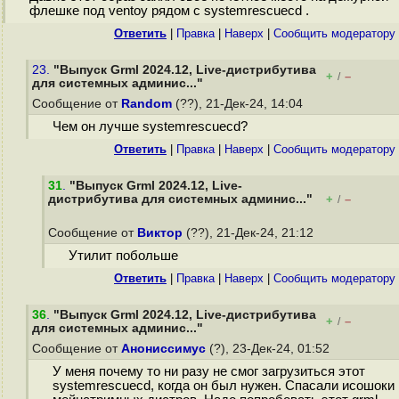
флешке под ventoy рядом с systemrescuecd .
Ответить
|
Правка
|
Наверх
|
Cообщить модератору
23.
"Выпуск Grml 2024.12, Live-дистрибутива
+
–
/
для системных админис..."
Сообщение от
Random
(??), 21-Дек-24, 14:04
Чем он лучше systemrescuecd?
Ответить
|
Правка
|
Наверх
|
Cообщить модератору
31
.
"Выпуск Grml 2024.12, Live-
дистрибутива для системных админис..."
+
–
/
Сообщение от
Виктор
(??), 21-Дек-24, 21:12
Утилит побольше
Ответить
|
Правка
|
Наверх
|
Cообщить модератору
36
.
"Выпуск Grml 2024.12, Live-дистрибутива
+
–
/
для системных админис..."
Сообщение от
Анониссимус
(?), 23-Дек-24, 01:52
У меня почему то ни разу не смог загрузиться этот
systemrescuecd, когда он был нужен. Спасали исошоки