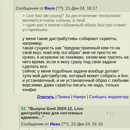
Сообщение от
Вася
(??), 21-Дек-24, 16:17
> Live fast die young? За десятиление технологии
меняются очень сильно, и твой
> один раз в жизни собранный образ быстро станет
устаревшим.
у меня такие дистрибутивы собирают скрипты,
например.
такая сущность как "преднастроенный кем-то на
свой вкус read only iso образ" мне не просто не
нужен, я искренне не понимаю, зачем мне тратить на
него время, если я могу сразу под свои задачи
сделать все.
сейчас у меня подобные задачи вообще делает
тупо мой дистрибутив, который может собрать и live,
и установочный, и не установочный образ с любыми
версиями, даже скрипты писать не надо, только
конфиг.
Ответить
|
Правка
|
Наверх
|
Cообщить модератору
33
.
"Выпуск Grml 2024.12, Live-
дистрибутива для системных
+
–
/
админис..."
Сообщение от
Иван
(??), 22-Дек-24, 01:16