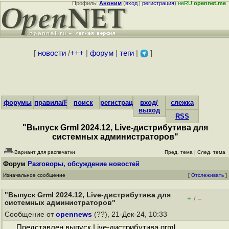
Профиль:
Аноним
(
вход
|
регистрация
)
неRU
opennet.me
[
новости
/
+++
|
форум
|
теги
|
]
форумы
правила/FAQ
поиск
регистрация
вход/
слежка
выход
RSS
"Выпуск Grml 2024.12, Live-дистрибутива для
системных администраторов"
Вариант для распечатки
Пред. тема
|
След. тема
Форум
Разговоры, обсуждение новостей
Изначальное сообщение
[
Отслеживать
]
"Выпуск Grml 2024.12, Live-дистрибутива для
+
–
/
системных администраторов"
Сообщение от
opennews
(??), 21-Дек-24, 10:33
Представлен выпуск Live-дистрибутива grml