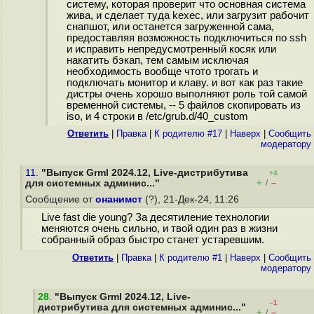
систему, которая проверит что основная система
жива, и сделает туда kexec, или загрузит рабочит
снапшот, или останется загруженной сама,
предоставляя возможность подключиться по ssh
и исправить непредусмотренный косяк или
накатить бэкап, тем самым исключая
необходимость вообще чтото трогать и
подключать монитор и клаву. и вот как раз такие
дистры очень хорошо выполняют роль той самой
временной системы, -- 5 файлов скопировать из
iso, и 4 строки в /etc/grub.d/40_custom
Ответить
|
Правка
|
К родителю #17
|
Наверх
|
Cообщить
модератору
11.
"Выпуск Grml 2024.12, Live-дистрибутива
+4
+
–
для системных админис..."
/
Сообщение от
онанимст
(?), 21-Дек-24, 11:26
Live fast die young? За десятиление технологии
меняются очень сильно, и твой один раз в жизни
собранный образ быстро станет устаревшим.
Ответить
|
Правка
|
К родителю #1
|
Наверх
|
Cообщить
модератору
28
.
"Выпуск Grml 2024.12, Live-
–1
дистрибутива для системных админис..."
+
–
/