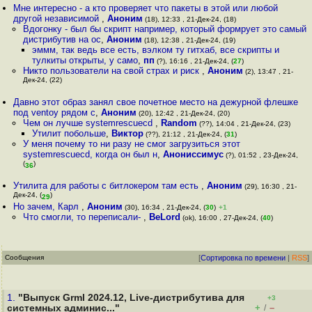
Мне интересно - а кто проверяет что пакеты в этой или любой
другой независимой
,
Аноним
(18), 12:33 , 21-Дек-24, (18)
Вдогонку - был бы скрипт например, который формрует это самый
дистрибутив на ос
,
Аноним
(18), 12:38 , 21-Дек-24, (19)
эммм, так ведь все есть, вэлком ту гитхаб, все скрипты и
тулкиты открыты, у само
,
пп
(?), 16:16 , 21-Дек-24, (
27
)
Никто пользователи на свой страх и риск
,
Аноним
(2), 13:47 , 21-
Дек-24, (22)
Давно этот образ занял свое почетное место на дежурной флешке
под ventoy рядом с
,
Аноним
(20), 12:42 , 21-Дек-24, (20)
Чем он лучше systemrescuecd
,
Random
(??), 14:04 , 21-Дек-24, (23)
Утилит побольше
,
Виктор
(??), 21:12 , 21-Дек-24, (
31
)
У меня почему то ни разу не смог загрузиться этот
systemrescuecd, когда он был н
,
Анониссимус
(?), 01:52 , 23-Дек-24,
(
)
36
Утилита для работы с битлокером там есть
,
Аноним
(29), 16:30 , 21-
Дек-24, (
)
29
Но зачем, Карл
,
Аноним
(30), 16:34 , 21-Дек-24, (
30
)
+1
Что смогли, то переписали-
,
BeLord
(ok), 16:00 , 27-Дек-24, (
40
)
Сообщения
[
Сортировка по времени
|
RSS
]
1.
"Выпуск Grml 2024.12, Live-дистрибутива для
+3
+
–
системных админис..."
/