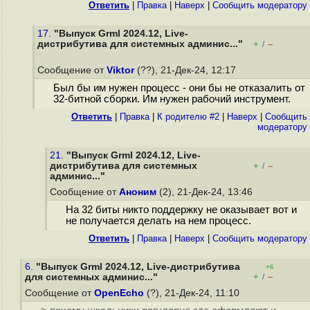
Ответить
|
Правка
|
Наверх
|
Cообщить модератору
17.
"Выпуск Grml 2024.12, Live-
дистрибутива для системных админис..."
+
–
/
Сообщение от
Viktor
(??), 21-Дек-24, 12:17
Был бы им нужен процесс - они бы не отказалить от
32-битной сборки. Им нужен рабочий инструмент.
Ответить
|
Правка
|
К родителю #2
|
Наверх
|
Cообщить
модератору
21.
"Выпуск Grml 2024.12, Live-
дистрибутива для системных
+
–
/
админис..."
Сообщение от
Аноним
(2), 21-Дек-24, 13:46
На 32 биты никто поддержку не оказывает вот и
не получается делать на нем процесс.
Ответить
|
Правка
|
Наверх
|
Cообщить модератору
6.
"Выпуск Grml 2024.12, Live-дистрибутива
+6
+
–
для системных админис..."
/
Сообщение от
OpenEcho
(?), 21-Дек-24, 11:10