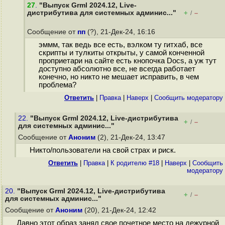
27
.
"Выпуск Grml 2024.12, Live-
дистрибутива для системных админис..."
+
–
/
Сообщение от
пп
(?), 21-Дек-24, 16:16
эммм, так ведь все есть, вэлком ту гитхаб, все
скрипты и тулкиты открыты, у самой конченной
проприетари на сайте есть кнопочка Docs, а уж тут
доступно абсолютно все, не всегда работает
конечно, но никто не мешает исправить, в чем
проблема?
Ответить
|
Правка
|
Наверх
|
Cообщить модератору
22.
"Выпуск Grml 2024.12, Live-дистрибутива
+
–
/
для системных админис..."
Сообщение от
Аноним
(2), 21-Дек-24, 13:47
Никто/пользователи на свой страх и риск.
Ответить
|
Правка
|
К родителю #18
|
Наверх
|
Cообщить
модератору
20.
"Выпуск Grml 2024.12, Live-дистрибутива
+
–
/
для системных админис..."
Сообщение от
Аноним
(20), 21-Дек-24, 12:42
Давно этот образ занял свое почетное место на дежурной