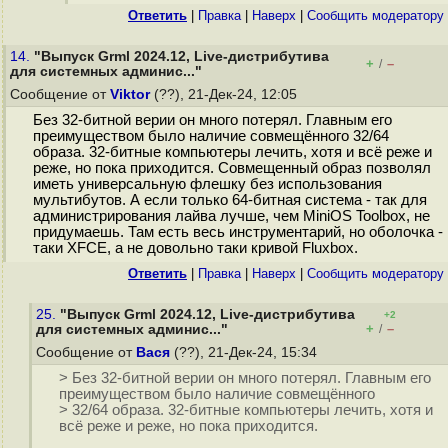
Ответить
|
Правка
|
Наверх
|
Cообщить модератору
14.
"Выпуск Grml 2024.12, Live-дистрибутива
+
–
/
для системных админис..."
Сообщение от
Viktor
(??), 21-Дек-24, 12:05
Без 32-битной верии он много потерял. Главным его
преимуществом было наличие совмещённого 32/64
образа. 32-битные компьютеры лечить, хотя и всё реже и
реже, но пока приходится. Совмещенный образ позволял
иметь универсальную флешку без использования
мультибутов. А если только 64-битная система - так для
администрирования лайва лучше, чем MiniOS Toolbox, не
придумаешь. Там есть весь инструментарий, но оболочка -
таки XFCE, а не довольно таки кривой Fluxbox.
Ответить
|
Правка
|
Наверх
|
Cообщить модератору
25.
"Выпуск Grml 2024.12, Live-дистрибутива
+2
+
–
для системных админис..."
/
Сообщение от
Вася
(??), 21-Дек-24, 15:34
> Без 32-битной верии он много потерял. Главным его
преимуществом было наличие совмещённого
> 32/64 образа. 32-битные компьютеры лечить, хотя и
всё реже и реже, но пока приходится.