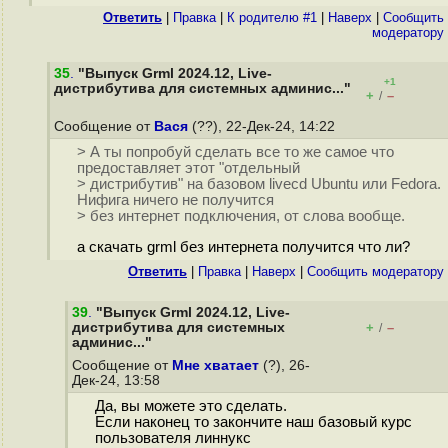
Ответить
|
Правка
|
К родителю #1
|
Наверх
|
Cообщить
модератору
35
.
"Выпуск Grml 2024.12, Live-
+1
дистрибутива для системных админис..."
+
–
/
Сообщение от
Вася
(??), 22-Дек-24, 14:22
> А ты попробуй сделать все то же самое что
предоставляет этот "отдельный
> дистрибутив" на базовом livecd Ubuntu или Fedora.
Нифига ничего не получится
> без интернет подключения, от слова вообще.
а скачать grml без интернета получится что ли?
Ответить
|
Правка
|
Наверх
|
Cообщить модератору
39
.
"Выпуск Grml 2024.12, Live-
дистрибутива для системных
+
–
/
админис..."
Сообщение от
Мне хватает
(?), 26-
Дек-24, 13:58
Да, вы можете это сделать.
Если наконец то закончите наш базовый курс
пользователя линнукс