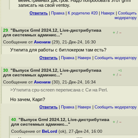
мейнстримных дистров. Надо попробовать этот grml
записать на свой ventoy.
Ответить
|
Правка
|
К родителю #20
|
Наверх
|
Cообщить
модератору
29
.
"Выпуск Grml 2024.12, Live-дистрибутива
+
–
/
для системных админис..."
Сообщение от
Аноним
(29), 21-Дек-24, 16:30
Утилита для работы с битлокером там есть?
Ответить
|
Правка
|
Наверх
|
Cообщить модератору
30
.
"Выпуск Grml 2024.12, Live-дистрибутива
+1
+
–
для системных админис..."
/
Сообщение от
Аноним
(30), 21-Дек-24, 16:34
>Утилита cpu-screen переписана с Си на Perl.
Но зачем, Карл?
Ответить
|
Правка
|
Наверх
|
Cообщить модератору
40
.
"Выпуск Grml 2024.12, Live-дистрибутива
+
–
/
для системных админис..."
Сообщение от
BeLord
(ok), 27-Дек-24, 16:00