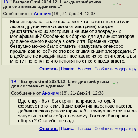
18.
"Выпуск Grml 2024.12, Live-дистрибутива
+
–
/
для системных админис..."
Сообщение от
Аноним
(18), 21-Дек-24, 12:33
Мне интересно - а кто проверяет что пакеты в этой (или
любой другой независимой от апстрима) сборке
действительно из апстрима и не имеют зловредных
модификаций? Особенно в сборках для администраторов,
для анонимного выхода в сеть и тд. Времена когда
бездумно можно было ставить и запускать опенсорс
прошли давно, сейчас это все кишмя кишит зловредами. Я
в дебиане не каждый пакет поставлю из репозитория, а вы
мне тут непонятно что непонятно от кого предлагаете.
Ответить
|
Правка
|
Наверх
|
Cообщить модератору
19.
"Выпуск Grml 2024.12, Live-дистрибутива
+
–
/
для системных админис..."
Сообщение от
Аноним
(18), 21-Дек-24, 12:38
Вдогонку - был бы скрипт например, который
формрует это самый дистрибутив на основе пакетов
дебиановского репозитария, я бы глянул на скрипты да
запустил чтобы собрать самому. Готовая бинарная
сборка ? Спасибо, не надо.
Ответить
|
Правка
|
Наверх
|
Cообщить модератору