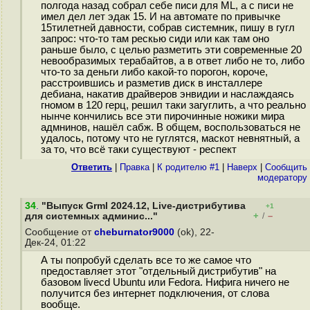
полгода назад собрал себе писи для ML, а с писи не
имел дел лет эдак 15. И на автомате по привычке
15тилетней давности, собрав системник, пишу в гугл
запрос: что-то там рескью сиди или как там оно
раньше было, с целью разметить эти современные 20
невообразимых терабайтов, а в ответ либо не то, либо
что-то за деньги либо какой-то порогон, короче,
расстроившись и разметив диск в инсталлере
дебиана, накатив драйверов энвидии и наслаждаясь
гномом в 120 герц, решил таки загуглить, а что реально
нынче кончились все эти пирочинные ножики мира
адмнинов, нашёл сабж. В общем, воспользоваться не
удалось, потому что не гуглятся, маскот невнятный, а
за то, что всё таки существуют - респект
Ответить
|
Правка
|
К родителю #1
|
Наверх
|
Cообщить
модератору
34
.
"Выпуск Grml 2024.12, Live-дистрибутива
+1
+
–
для системных админис..."
/
Сообщение от
cheburnator9000
(ok), 22-
Дек-24, 01:22
А ты попробуй сделать все то же самое что
предоставляет этот "отдельный дистрибутив" на
базовом livecd Ubuntu или Fedora. Нифига ничего не
получится без интернет подключения, от слова
вообще.