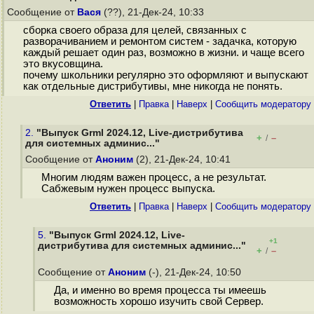
Сообщение от
Вася
(??), 21-Дек-24, 10:33
сборка своего образа для целей, связанных с
разворачиванием и ремонтом систем - задачка, которую
каждый решает один раз, возможно в жизни. и чаще всего
это вкусовщина.
почему школьники регулярно это оформляют и выпускают
как отдельные дистрибутивы, мне никогда не понять.
Ответить
|
Правка
|
Наверх
|
Cообщить модератору
2.
"Выпуск Grml 2024.12, Live-дистрибутива
+
–
/
для системных админис..."
Сообщение от
Аноним
(2), 21-Дек-24, 10:41
Многим людям важен процесс, а не результат.
Сабжевым нужен процесс выпуска.
Ответить
|
Правка
|
Наверх
|
Cообщить модератору
5.
"Выпуск Grml 2024.12, Live-
+1
дистрибутива для системных админис..."
+
–
/
Сообщение от
Аноним
(-), 21-Дек-24, 10:50
Да, и именно во время процесса ты имеешь
возможность хорошо изучить свой Сервер.