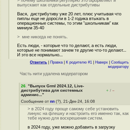
> почему школьники регулярно это оформляют и
выпускают как отдельные дистрибутивы
Вася, дистрибутиву уже 20 лет, плюс учитывая что
пиплы еще не доросли в 1-2 годика втыкать в
операционные системы, то этим "школьникам" как
миниум 35-40
> мне никогда не понять.
Есть люди, - которые что то делают, а есть люди,
которые не понимают зачем те другие что-то делают...
И это все нормально...
Ответить
|
Правка
|
К родителю #1
|
Наверх
|
Cообщить
модератору
Часть нити удалена модератором
26
.
"Выпуск Grml 2024.12, Live-
дистрибутива для системных
+
–
/
админис..."
Сообщение от
пп
(?), 21-Дек-24, 16:08
> в 2024 году проще самому себе установить
линукс на флешку и настроить его именно так, как
тебе нужно для воскрешения систем.
в 2024 году, уже можно добавить в загрузку