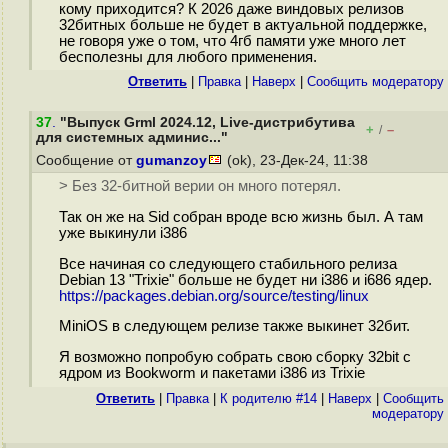
кому приходится? К 2026 даже виндовых релизов
32битных больше не будет в актуальной поддержке,
не говоря уже о том, что 4гб памяти уже много лет
бесполезны для любого применения.
Ответить
|
Правка
|
Наверх
|
Cообщить модератору
37
.
"Выпуск Grml 2024.12, Live-дистрибутива
+
–
/
для системных админис..."
Сообщение от
gumanzoy
(ok), 23-Дек-24, 11:38
> Без 32-битной верии он много потерял.
Так он же на Sid собран вроде всю жизнь был. А там
уже выкинули i386
Все начиная со следующего стабильного релиза
Debian 13 "Trixie" больше не будет ни i386 и i686 ядер.
https://packages.debian.org/source/testing/linux
MiniOS в следующем релизе также выкинет 32бит.
Я возможно попробую собрать свою сборку 32bit с
ядром из Bookworm и пакетами i386 из Trixie
Ответить
|
Правка
|
К родителю #14
|
Наверх
|
Cообщить
модератору