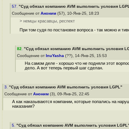
57.
"Суд обязал компанию AVM выполнить условия LGP
Сообщение от
Аноним
(57), 10-Янв-25, 18:23
> немцы красавцы, респект
При том судя по постановке вопроса - так можно и ти
82
.
"Суд обязал компанию AVM выполнить условия L
Сообщение от
InuYasha
(??), 14-Янв-25, 15:53
На самом деле - хорошо что не подняли этот ворпо
дело. А вот теперь первый шаг сделан.
3.
"Суд обязал компанию AVM выполнить условия LGPL"
Сообщение от
Аноним
(3), 09-Янв-25, 22:45
А как наказываются компании, которые попались на наруш
наказания?
5.
"Суд обязал компанию AVM выполнить условия LGPL