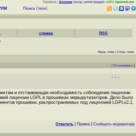
Профиль:
Аноним
(
вход
|
регистрация
)
неRU
opennet.me
РУМ
Поиск
(
теги
)
д
слежка
RSS
"
Пред. тема
|
След. тема
[
Отслеживать
]
+
–
/
оектам и отстаивающая необходимость соблюдения лицензии
овий лицензии LGPL в прошивках маршрутизаторов. Дело было
понентов прошивки, распространяемых под лицензией LGPLv2.1,
Ответить
|
Правка
|
Cообщить модератору