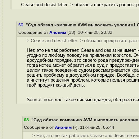
Cease and desist letter -> обязаны прекратить распост
60.
"Суд обязал компанию AVM выполнить условия L
Сообщение от
Аноним
(13), 10-Янв-25, 20:32
> Cease and desist letter -> обязаны прекратить ра
Нет, это не так работает. Cease and desist не име
угодно по любому поводу не привлекая юристов. Оч
досудебном порядке, это своего рода предупрежден
тогда истец может обратиться в суд и предоставит
целом такое поведение судом рассматривается кра
решить проблему в досудебном порядке. Вообще, с
а институт решения проблем, которые нельзя решит
твой продукт каждый день.
Source: посылал такое письмо дважды, оба раза вс
68
.
"Суд обязал компанию AVM выполнить условия
Сообщение от
Аноним
(-), 11-Янв-25, 06:44
> Нет, это не так работает. Cease and desist не 