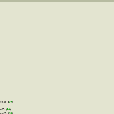
нв-25, (
79
)
-25, (
76
)
нв-25, (
80
)