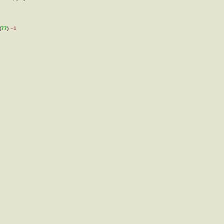
(
77
)
–1