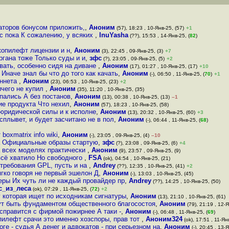
заторов бонусом приложить,
,
Аноним
(57), 18:23 , 10-Янв-25, (57)
+1
ос пока К сожалению, у всяких
,
InuYasha
(??), 15:53 , 14-Янв-25, (
82
)
копилефт лицензии и н
,
Аноним
(3), 22:45 , 09-Янв-25, (3)
+7
ргана тоже Только суды и и
,
зфс
(?), 23:05 , 09-Янв-25, (5)
+2
вать, особенно сидя на диване
,
Аноним
(17), 01:27 , 10-Янв-25, (17)
+10
Иначе знал бы что до того как качать
,
Аноним
(-), 06:50 , 11-Янв-25, (
70
)
+1
еннета
,
Аноним
(23), 06:53 , 10-Янв-25, (23)
+2
ичего не купил
,
Аноним
(35), 11:20 , 10-Янв-25, (35)
опались А без постанов
,
Аноним
(13), 00:38 , 10-Янв-25, (13)
–1
ние продукта Что нехил
,
Аноним
(57), 18:23 , 10-Янв-25, (58)
т юридической силы и к исполне
,
Аноним
(13), 20:32 , 10-Янв-25, (60)
+3
всплывет, и будет засчитано не в пол
,
Аноним
(-), 06:44 , 11-Янв-25, (
68
)
oxmatrix info wiki
,
Аноним
(-), 23:05 , 09-Янв-25, (4)
–10
а Официальные образы стартую
,
зфс
(?), 23:08 , 09-Янв-25, (6)
+4
а всех моделях практически
,
Аноним
(9), 23:57 , 09-Янв-25, (9)
всё хватило Но свободного
,
FSA
(ok), 04:54 , 10-Янв-25, (21)
требования GPL, пусть и на
,
Andrey
(??), 12:35 , 10-Янв-25, (41)
+2
ягко говоря не первый эшелон Д
,
Аноним
(-), 13:03 , 10-Янв-25, (45)
еры Их чуть ли не каждый провайдер пр
,
Andrey
(??), 14:25 , 10-Янв-25, (50)
с_из_леса
(ok), 07:29 , 11-Янв-25, (
72
)
+2
у которая ищет по исходникам сигнатуры
,
Аноним
(13), 21:10 , 10-Янв-25, (61)
ут быть фундаментом общественного благосостоя
,
Аноним
(79), 21:19 , 12-Я
 справится с фирмой пожирнее А таки -
,
Аноним
(-), 06:48 , 11-Янв-25, (
69
)
опилефт срачи это именно хозспоры, прав тот
,
Аноним324
(ok), 17:51 , 11-Янв
ге - судья А денег и адвокатов - при серьезном на
,
Аноним
(-), 20:45 , 13-Я