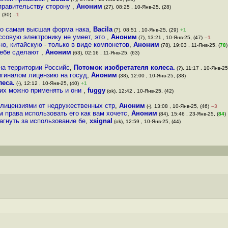
 правительству сторону
,
Аноним
(27), 08:25 , 10-Янв-25, (28)
 (30)
–1
то самая высшая форма нака
,
Bacila
(?), 08:51 , 10-Янв-25, (29)
+1
ссовую электронику не умеет, это
,
Аноним
(7), 13:21 , 10-Янв-25, (47)
–1
о, китайскую - только в виде компонетов
,
Аноним
(78), 19:03 , 11-Янв-25, (
78
)
 тебе сделают
,
Аноним
(63), 02:16 , 11-Янв-25, (63)
на территории Российс
,
Потомок изобретателя колеса.
(?), 11:17 , 10-Янв-25
игиналом лицензию на госуд
,
Аноним
(38), 12:00 , 10-Янв-25, (38)
леса.
(-), 12:12 , 10-Янв-25, (40)
+1
 их можно применять и они
,
fuggy
(ok), 12:42 , 10-Янв-25, (42)
 лицензиями от недружественных стр
,
Аноним
(-), 13:08 , 10-Янв-25, (46)
–3
 права использовать его как вам хочетс
,
Аноним
(84), 15:46 , 23-Янв-25, (
84
)
агнуть за использование бе
,
xsignal
(ok), 12:59 , 10-Янв-25, (44)