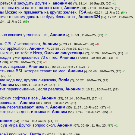
реться и засудить другие к
,
анонимно
(?), 18:14 , 10-Янв-25, (56)
+1
то прыгнули на тех, на кого могл
,
Аноним
(13), 21:13 , 10-Янв-25, (62)
ны Можно их применять на других железк
,
FSA
(ok), 02:24 , 11-Янв-25, (
64
)
я ничего никому давать не буду бесплатно
,
Аноним324
(ok), 17:52 , 11-Янв-25, 
:04 , 11-Янв-25, (
65
)
ьно конских условиях - и
,
Аноним
(-), 06:53 , 11-Янв-25, (
71
)
+1
ть GPL И использоват
,
Аноним
(-), 23:21 , 09-Янв-25, (8)
–6
your application
,
Аноним
(7), 23:58 , 09-Янв-25, (10)
+11
ни мне, ни тебе с Некр
,
Омские линуксоиды
(?), 00:26 , 10-Янв-25, (11)
+4
оходят уже процентов 70 от тес
,
Аноним
(-), 00:45 , 10-Янв-25, (14)
–4
м
(59), 20:28 , 10-Янв-25, (59)
–1
угих лицензий
,
Аноним
(12), 00:28 , 10-Янв-25, (12)
–7
сть еще BSL которая ставит на мес
,
Аноним
(-), 00:46 , 10-Янв-25, (15)
+1
 (20)
+2
ние кода под другую лицензию
,
Bottle
(?), 06:27 , 10-Янв-25, (22)
Аноним
(27), 08:24 , 10-Янв-25, (27)
+1
тит переписывание , если реализа
,
Аноним
(-), 10:11 , 10-Янв-25, (32)
ийским софтом и всё
,
Аноним
(25), 07:14 , 10-Янв-25, (25)
–1
рееписать
,
Аноним
(31), 10:01 , 10-Янв-25, (31)
ень переписывают, ночь п
,
Аноним
(35), 11:27 , 10-Янв-25, (37)
+1
 которые за деньги компани
,
Аноним
(55), 17:42 , 10-Янв-25, (55)
–1
ноним
(24), 06:54 , 10-Янв-25, (24)
+1
 суд мира Другой вопрос скол
,
Аноним
(67), 05:49 , 11-Янв-25, (
67
)
+1
телей прошивок
,
Bottle
(?), 07:54 , 10-Янв-25, (26)