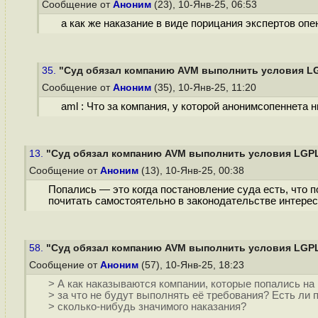
Сообщение от
Аноним
(23), 10-Янв-25, 06:53
а как же наказание в виде порицания экспертов опе
35.
"Суд обязал компанию AVM выполнить условия L
Сообщение от
Аноним
(35), 10-Янв-25, 11:20
aml : Что за компания, у которой анонимсопеннета н
13.
"Суд обязал компанию AVM выполнить условия LGP
Сообщение от
Аноним
(13), 10-Янв-25, 00:38
Попались — это когда постановление суда есть, что 
почитать самостоятельно в законодательстве интерес
58.
"Суд обязал компанию AVM выполнить условия LGP
Сообщение от
Аноним
(57), 10-Янв-25, 18:23
> А как наказываются компании, которые попались на
> за что не будут выполнять её требования? Есть ли 
> сколько-нибудь значимого наказания?