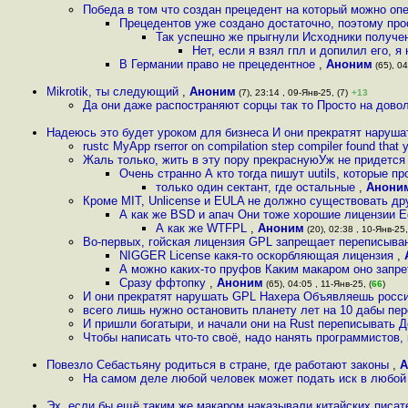
Победа в том что создан прецедент на который можно опе
Прецедентов уже создано достаточно, поэтому прос
Так успешно же прыгнули Исходники получе
Нет, если я взял гпл и допилил его, 
В Германии право не прецедентное
,
Аноним
(65), 04
Mikrotik, ты следующий
,
Аноним
(7), 23:14 , 09-Янв-25, (7)
+13
Да они даже распостраняют сорцы так то Просто на довол
Надеюсь это будет уроком для бизнеса И они прекратят наруша
rustc MyApp rserror on compilation step compiler found that 
Жаль только, жить в эту пору прекраснуюУж не придется 
Очень странно А кто тогда пишут uutils, которые пр
только один сектант, где остальные
,
Анони
Кроме MIT, Unlicense и EULA не должно существовать др
А как же BSD и апач Они тоже хорошие лицензии Е
А как же WTFPL
,
Аноним
(20), 02:38 , 10-Янв-25,
Во-первых, гойская лицензия GPL запрещает переписыва
NIGGER License какя-то оскорбляющая лицензия
,
А можно каких-то пруфов Каким макаром оно запре
Сразу ффтопку
,
Аноним
(65), 04:05 , 11-Янв-25, (
66
)
И они прекратят нарушать GPL Нахера Объявляешь росс
всего лишь нужно остановить планету лет на 10 дабы пе
И пришли богатыри, и начали они на Rust переписывать Д
Чтобы написать что-то своё, надо нанять программистов,
Повезло Себастьяну родиться в стране, где работают законы
,
А
На самом деле любой человек может подать иск в любой
Эх, если бы ещё таким же макаром наказывали китайских писа