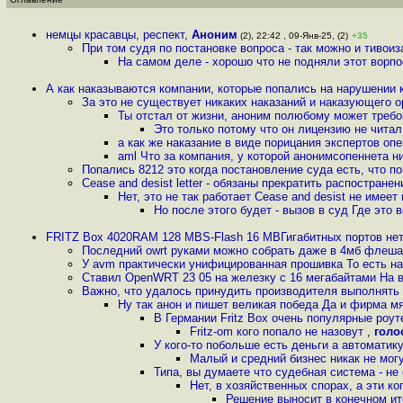
немцы красавцы, респект
,
Аноним
(2), 22:42 , 09-Янв-25, (2)
+35
При том судя по постановке вопроса - так можно и тивои
На самом деле - хорошо что не подняли этот ворп
А как наказываются компании, которые попались на нарушении 
За это не существует никаких наказаний и наказующего о
Ты отстал от жизни, аноним полюбому может требо
Это только потому что он лицензию не читал 
а как же наказание в виде порицания экспертов оп
aml Что за компания, у которой анонимсопеннета н
Попались 8212 это когда постановление суда есть, что п
Cease and desist letter - обязаны прекратить распостране
Нет, это не так работает Cease and desist не имее
Но после этого будет - вызов в суд Где это 
FRITZ Box 4020RAM 128 MBS-Flash 16 MBГигабитных портов нет b
Последний owrt руками можно собрать даже в 4мб флеш
У avm практически унифицированная прошивка То есть н
Ставил OpenWRT 23 05 на железку с 16 мегабайтами На 
Важно, что удалось принудить производителя выполнять 
Ну так анон и пишет великая победа Да и фирма м
В Германии Fritz Box очень популярные роут
Fritz-om кого попало не назовут
,
голо
У кого-то побольше есть деньги а автоматик
Малый и средний бизнес никак не мог
Типа, вы думаете что судебная система - не
Нет, в хозяйственных спорах, а эти к
Решение выносит в конечном ито