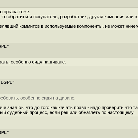
о органа тоже.
-то обратиться покупатель, разработчик, другая компания или го
авлявший коммитов в используемые компоненты, не может ничего
GPL"
ать, особенно сидя на диване.
 LGPL"
ебовать, особенно сидя на диване.
че знал бы что до того как качать права - надо проверить что 
тый судебный процесс, если решили обнаглеть по настоящему.
GPL"