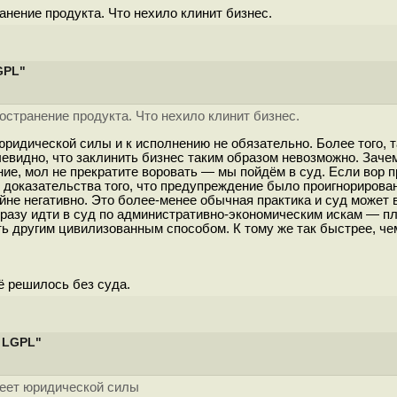
ранение продукта. Что нехило клинит бизнес.
GPL"
спостранение продукта. Что нехило клинит бизнес.
ет юридической силы и к исполнению не обязательно. Более того
евидно, что заклинить бизнес таким образом невозможно. Заче
ие, мол не прекратите воровать — мы пойдём в суд. Если вор 
ь доказательства того, что предупреждение было проигнорирова
йне негативно. Это более-менее обычная практика и суд может
разу идти в суд по административно-экономическим искам — пло
ь другим цивилизованным способом. К тому же так быстрее, че
ё решилось без суда.
 LGPL"
имеет юридической силы