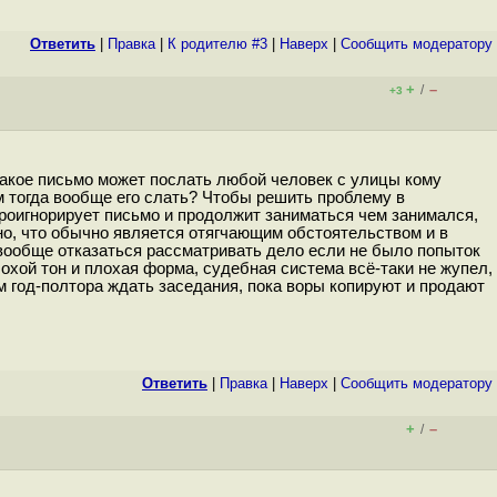
Ответить
|
Правка
|
К родителю #3
|
Наверх
|
Cообщить модератору
+
–
/
+3
, такое письмо может послать любой человек с улицы кому
м тогда вообще его слать? Чтобы решить проблему в
проигнорирует письмо и продолжит заниматься чем занимался,
но, что обычно является отягчающим обстоятельством и в
 вообще отказаться рассматривать дело если не было попыток
хой тон и плохая форма, судебная система всё-таки не жупел,
м год-полтора ждать заседания, пока воры копируют и продают
Ответить
|
Правка
|
Наверх
|
Cообщить модератору
+
–
/