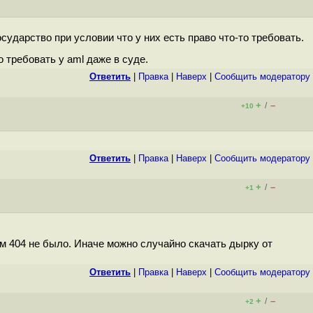
сударство при условии что у них есть право что-то требовать.
 требовать у aml даже в суде.
Ответить
|
Правка
|
Наверх
|
Cообщить модератору
+
–
/
+10
Ответить
|
Правка
|
Наверх
|
Cообщить модератору
+
–
/
+1
там 404 не было. Иначе можно случайно скачать дырку от
Ответить
|
Правка
|
Наверх
|
Cообщить модератору
+
–
/
+2