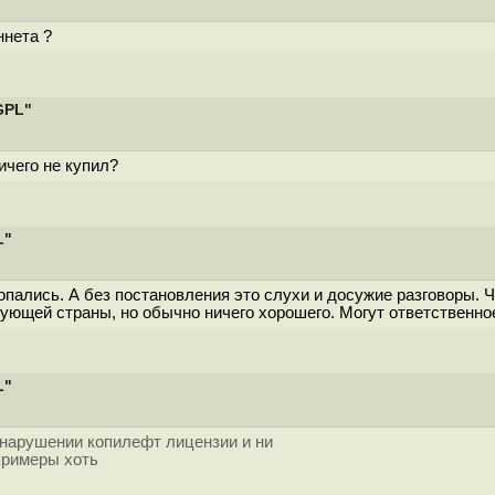
ннета ?
GPL"
ичего не купил?
L"
попались. А без постановления это слухи и досужие разговоры
ующей страны, но обычно ничего хорошего. Могут ответственное
L"
 нарушении копилефт лицензии и ни
примеры хоть