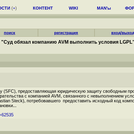
ОСТИ
(
+
)
КОНТЕНТ
WIKI
MAN'ы
ФО
поиск
регистрация
вход/выхо
"Суд обязал компанию AVM выполнить условия LGPL
cy (SFC), предоставляющая юридическую защиту свободным пр
рательства с компанией AVM, связанного с невыполнением усл
astian Steck), потребовавшего предоставить исходный код ком
новки...
m=62535