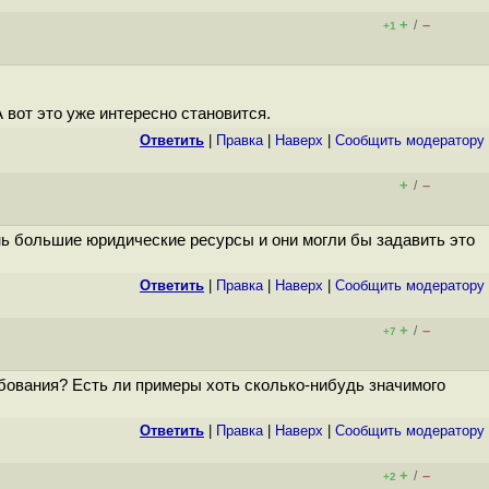
+
–
/
+1
 вот это уже интересно становится.
Ответить
|
Правка
|
Наверх
|
Cообщить модератору
+
–
/
нь большие юридические ресурсы и они могли бы задавить это
Ответить
|
Правка
|
Наверх
|
Cообщить модератору
+
–
/
+7
ебования? Есть ли примеры хоть сколько-нибудь значимого
Ответить
|
Правка
|
Наверх
|
Cообщить модератору
+
–
/
+2