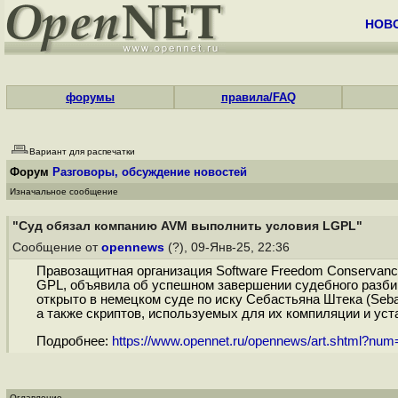
НОВ
форумы
правила/FAQ
Вариант для распечатки
Форум
Разговоры, обсуждение новостей
Изначальное сообщение
"Суд обязал компанию AVM выполнить условия LGPL"
Сообщение от
opennews
(?), 09-Янв-25, 22:36
Правозащитная организация Software Freedom Conservan
GPL, объявила об успешном завершении судебного разби
открыто в немецком суде по иску Себастьяна Штека (Seb
а также скриптов, используемых для их компиляции и уста
Подробнее:
https://www.opennet.ru/opennews/art.shtml?nu
Оглавление