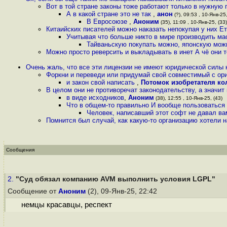
Вот в той стране законы тоже работают только в нужную
А в какой стране это не так
,
анон
(?), 09:53 , 10-Янв-25,
В Евросоюзе
,
Аноним
(35), 11:09 , 10-Янв-25, (33)
Китаийских писателей можно наказать непокупая у них Е
Учитывая что больше никто в мире производить ма
Тайваньскую покупать можно, японскую можн
Можно просто реверсить и выкладывать в инет А чё они
Очень жаль, что все эти лицензии не имеют юридической силы 
Форкни и переведи или придумай свой совместимый с ор
и закон свой написать
,
Потомок изобретателя ко
В целом они не противоречат законодательству, а значит
в виде исходников
,
Аноним
(38), 12:55 , 10-Янв-25, (43)
Что в общем-то правильно И вообще пользоваться
Человек, написавший этот софт не давал вам
Помнится был случай, как какую-то организацию хотели н
Сообщения
2.
"Суд обязал компанию AVM выполнить условия LGPL"
Сообщение от
Аноним
(2), 09-Янв-25, 22:42
немцы красавцы, респект