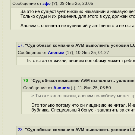
Сообщение от
зфс
(?), 09-Янв-25, 23:05
За это не существует никаких наказаний и наказующег
Только суды и их решения, для этого в суд должен кто
Аноним с опеннета не купивший у aml ничего и не ост
17.
"Суд обязал компанию AVM выполнить условия L
Сообщение от
Аноним
(17), 10-Янв-25, 01:27
Ты отстал от жизни, аноним полюбому может требов
70
.
"Суд обязал компанию AVM выполнить условия
Сообщение от
Аноним
(-), 11-Янв-25, 06:50
> Ты отстал от жизни, аноним полюбому может тр
Это только потому что он лицензию не читал. Ина
бублика. Специальный бонус - заплатить за сли
23.
"Суд обязал компанию AVM выполнить условия L