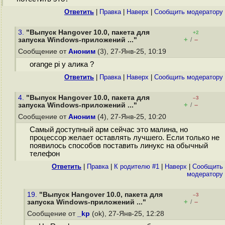
Ответить
|
Правка
|
Наверх
|
Cообщить модератору
3.
"Выпуск Hangover 10.0, пакета для
+2
+
–
запуска Windows-приложений ..."
/
Сообщение от
Аноним
(3), 27-Янв-25, 10:19
orange pi у алика ?
Ответить
|
Правка
|
Наверх
|
Cообщить модератору
4.
"Выпуск Hangover 10.0, пакета для
–3
+
–
запуска Windows-приложений ..."
/
Сообщение от
Аноним
(4), 27-Янв-25, 10:20
Самый доступный арм сейчас это малина, но
процессор желает оставлять лучшего. Если только не
появилось способов поставить линукс на обычный
телефон
Ответить
|
Правка
|
К родителю #1
|
Наверх
|
Cообщить
модератору
19.
"Выпуск Hangover 10.0, пакета для
–3
+
–
запуска Windows-приложений ..."
/
Сообщение от
_kp
(ok), 27-Янв-25, 12:28