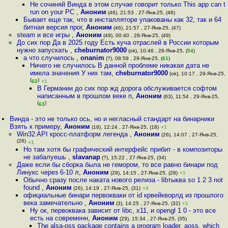
Не сочиняй Винда в этом случае говорит только This app can t
run on your PC
,
Аноним
(46), 21:53 , 27-Янв-25, (46)
Бывает еще так, что в инсталляторе упакованы как 32, так и 64
битная версия прог
,
Аноним
(46), 21:57 , 27-Янв-25, (47)
steam и все игры
,
Аноним
(49), 00:40 , 28-Янв-25, (49)
До сих пор Да в 2025 году Есть куча отраслей в России которым
нужно запускать
,
cheburnator9000
(ok), 10:46 , 28-Янв-25, (
54
)
а что случилось
,
onanim
(?), 08:59 , 29-Янв-25, (
61
)
Ничего не случилось В данной проблеме никакая дата не
имела значения У них там
,
cheburnator9000
(ok), 10:17 , 29-Янв-25,
(
)
62
+1
В Германии до сих пор жд дорога обслуживается софтом
написанным в прошлом веке п
,
Аноним
(63), 11:54 , 29-Янв-25,
(
)
63
Винда - это не только ось, но и негласный стандарт на бинарники
Взять к примеру
,
Аноним
(18), 12:24 , 27-Янв-25, (18)
+1
Win32 API кросс-платформ легенда
,
Аноним
(26), 14:07 , 27-Янв-25,
(26)
+1
Но там хотя бы графический интерфейс прибит - в композиторы
не забалуешь
,
slavanap
(?), 15:22 , 27-Янв-25, (34)
Даже если бы сборка была не гемором, то все равно бинари под
Линукс через 6-10 л
,
Аноним
(29), 14:15 , 27-Янв-25, (28)
+1
Обычно сразу после наката нового релиза - libтыква so 1 2 3 not
found
,
Аноним
(26), 14:19 , 27-Янв-25, (31)
+4
официальные бинари первокваки от id крвейкворлд из прошлого
века замечательно
,
Аноним
(3), 14:25 , 27-Янв-25, (32)
+1
Ну ок, первоквака зависит от libc, x11, и opengl 1 0 - это все
есть на современн
,
Аноним
(29), 15:34 , 27-Янв-25, (35)
The alsa-oss package contains a program loader, aoss, which