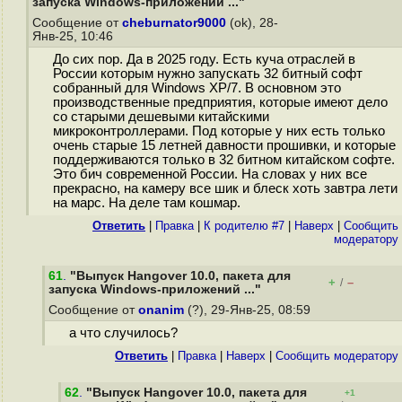
запуска Windows-приложений ..."
Сообщение от
cheburnator9000
(ok), 28-
Янв-25, 10:46
До сих пор. Да в 2025 году. Есть куча отраслей в
России которым нужно запускать 32 битный софт
собранный для Windows XP/7. В основном это
производственные предприятия, которые имеют дело
со старыми дешевыми китайскими
микроконтроллерами. Под которые у них есть только
очень старые 15 летней давности прошивки, и которые
поддерживаются только в 32 битном китайском софте.
Это бич современной России. На словах у них все
прекрасно, на камеру все шик и блеск хоть завтра лети
на марс. На деле там кошмар.
Ответить
|
Правка
|
К родителю #7
|
Наверх
|
Cообщить
модератору
61
.
"Выпуск Hangover 10.0, пакета для
+
–
/
запуска Windows-приложений ..."
Сообщение от
onanim
(?), 29-Янв-25, 08:59
а что случилось?
Ответить
|
Правка
|
Наверх
|
Cообщить модератору
62
.
"Выпуск Hangover 10.0, пакета для
+1