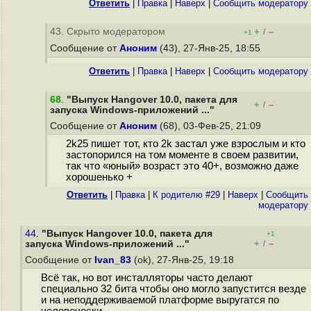
Ответить
|
Правка
|
Наверх
|
Cообщить модератору
43. Скрыто модератором
+
–
/
+1
Сообщение от
Аноним
(43), 27-Янв-25, 18:55
Ответить
|
Правка
|
Наверх
|
Cообщить модератору
68
.
"Выпуск Hangover 10.0, пакета для
+
–
/
запуска Windows-приложений ..."
Сообщение от
Аноним
(68), 03-Фев-25, 21:09
2k25 пишет тот, кто 2k застал уже взрослым и кто
застопорился на том моменте в своем развитии,
так что «юный» возраст это 40+, возможно даже
хорошенько +
Ответить
|
Правка
|
К родителю #29
|
Наверх
|
Cообщить
модератору
44.
"Выпуск Hangover 10.0, пакета для
+1
+
–
запуска Windows-приложений ..."
/
Сообщение от
Ivan_83
(ok), 27-Янв-25, 19:18
Всё так, но вот инсталляторы часто делают
специально 32 бита чтобы оно могло запустится везде
и на неподдерживаемой платформе выругатся по