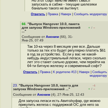
Но этот софт явно не имеет смысл
запускать в сабже - текущие шелезяки
банально такого не вытянут.
Ответить
|
Правка
|
Наверх
|
Cообщить модератору
66
.
"Выпуск Hangover 10.0, пакета
для запуска Windows-приложений
+
–
/
..."
Сообщение от
Аноним
(66), 31-
Янв-25, 07:49
Так 10-ка через 8 месяцев уже все. Дальше
только за тех кто будет регулярно платить $61
в год за устройство. Если у вас не какой-
нибудь индустриальный легаси, через сколько
лет это станет сильно дороже, чем перейти на
64-ти битную железку и современный софт?
Ответить
|
Правка
|
К родителю #13
|
Наверх
|
Cообщить
модератору
23.
"Выпуск Hangover 10.0, пакета для
–1
+
–
запуска Windows-приложений ..."
/
Сообщение от
Аноним
(4), 27-Янв-25, 12:43
Для запуска легаси есть Авито/куфар, где можно
прикупить железа с поддержкой ОС для него за