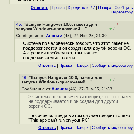
человечески.
Ответить
|
Правка
|
К родителю #7
|
Наверх
|
Cообщить
модератору
45.
"Выпуск Hangover 10.0, пакета для
–1
+
–
запуска Windows-приложений ..."
/
Сообщение от
Аноним
(45), 27-Янв-25, 21:30
Система по человечески говорит, что этот пакет не
поддерживается и он создан для другой версии ОС.
А с репами проблем нет, там только
поддерживаемые пакеты
Ответить
|
Правка
|
Наверх
|
Cообщить модератору
46.
"Выпуск Hangover 10.0, пакета для
+
–
/
запуска Windows-приложений ..."
Сообщение от
Аноним
(46), 27-Янв-25, 21:53
> Система по человечески говорит, что этот пакет
не поддерживается и он создан для другой
версии ОС.
Не сочиняй. Винда в этом случае говорит только
"This app can't run on your PC".
Ответить
|
Правка
|
Наверх
|
Cообщить модератору