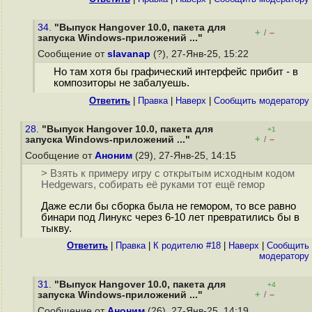
34.
"Выпуск Hangover 10.0, пакета для
+
–
/
запуска Windows-приложений ..."
Сообщение от
slavanap
(?), 27-Янв-25, 15:22
Но там хотя бы графический интерфейс прибит - в
композиторы не забалуешь.
Ответить
|
Правка
|
Наверх
|
Cообщить модератору
28.
"Выпуск Hangover 10.0, пакета для
+1
+
–
запуска Windows-приложений ..."
/
Сообщение от
Аноним
(29), 27-Янв-25, 14:15
> Взять к примеру игру с открытым исходным кодом
Hedgewars, собирать её руками тот ещё гемор
Даже если бы сборка была не гемором, то все равно
бинари под Линукс через 6-10 лет превратились бы в
тыкву.
Ответить
|
Правка
|
К родителю #18
|
Наверх
|
Cообщить
модератору
31.
"Выпуск Hangover 10.0, пакета для
+4
+
–
запуска Windows-приложений ..."
/
Сообщение от
Аноним
(26), 27-Янв-25, 14:19