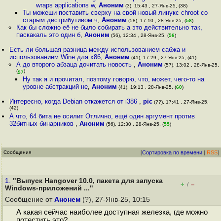
wraps applications w
,
Аноним
(3), 15:43 , 27-Янв-25, (38)
Ты можеши поставить сверху на свой новый линукс chroot со
старым дистрибутивом ч
,
Аноним
(58), 17:10 , 28-Янв-25, (
58
)
Как бы сложно её не было собирать а это действительно так,
паскакаль это один б
,
Аноним
(56), 12:34 , 28-Янв-25, (
56
)
Есть ли большая разница между использованием сабжа и
использованием Wine для x86
,
Аноним
(41), 17:29 , 27-Янв-25, (41)
А до второго абзаца дочитать новость
,
Аноним
(57), 13:02 , 28-Янв-25,
(
)
57
Ну так я и прочитал, поэтому говорю, что, может, чего-то на
уровне абстракций не
,
Аноним
(41), 19:13 , 28-Янв-25, (
60
)
Интересно, когда Debian откажется от i386
,
pic
(??), 17:41 , 27-Янв-25,
(42)
А что, 64 бита не осилит Отлично, ещё один аргумент против
32битных бинарников
,
Аноним
(56), 12:30 , 28-Янв-25, (
55
)
Сообщения
[
Сортировка по времени
|
RSS
]
1.
"Выпуск Hangover 10.0, пакета для запуска
+
–
/
Windows-приложений ..."
Сообщение от
Анонем
(?), 27-Янв-25, 10:15
А какая сейчас наиболее доступная железка, где можно
потестить это?