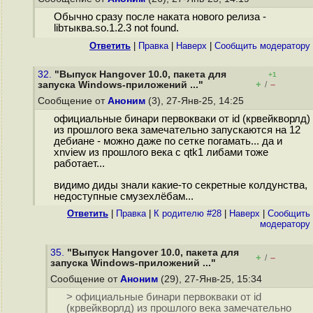
Обычно сразу после наката нового релиза -
libтыква.so.1.2.3 not found.
Ответить
|
Правка
|
Наверх
|
Cообщить модератору
32.
"Выпуск Hangover 10.0, пакета для
+1
+
–
запуска Windows-приложений ..."
/
Сообщение от
Аноним
(3), 27-Янв-25, 14:25
официальные бинари первокваки от id (крвейкворлд)
из прошлого века замечательно запускаются на 12
дебиане - можно даже по сетке погамать... да и
xnview из прошлого века с qtk1 либами тоже
работает...
видимо диды знали какие-то секретные колдунства,
недоступные смузехлёбам...
Ответить
|
Правка
|
К родителю #28
|
Наверх
|
Cообщить
модератору
35.
"Выпуск Hangover 10.0, пакета для
+
–
/
запуска Windows-приложений ..."
Сообщение от
Аноним
(29), 27-Янв-25, 15:34
> официальные бинари первокваки от id
(крвейкворлд) из прошлого века замечательно