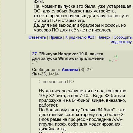
32bit.
На момент выпуска это была уже устаревшая
ОС, для слабых бюджетных устройств,
то есть предназначенных для запуска по сути
старого ПО и старых игр.
Да, для неё выходили браузеры и офисы, но
массово ПО для неё уже не писалось.
Ответить
|
Правка
|
К родителю #13
|
Наверх
|
Cообщить
модератору
27.
"Выпуск Hangover 10.0, пакета
+2
для запуска Windows-приложений
+
–
/
..."
Сообщение от
Аноним
(3), 27-
Янв-25, 14:14
> но массово ПО
Ну да писалось/пишется не под конкретно
10ку 32-бита, а под 7-10... Ведь 32-битная
приложуха и на 64-биной винде, внезапно,
работает.
По большому счету "только 64 бита" - это
десктопный софт которому надо более 2-
гигов рамы на процесс - последние ААА-
игрули, проф. софт для моделирования,
дизайна и т.д.