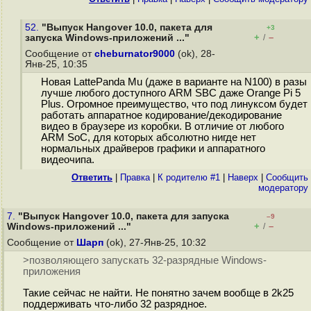
52.
"Выпуск Hangover 10.0, пакета для
+3
+
–
запуска Windows-приложений ..."
/
Сообщение от
cheburnator9000
(ok), 28-
Янв-25, 10:35
Новая LattePanda Mu (даже в варианте на N100) в разы
лучше любого доступного ARM SBC даже Orange Pi 5
Plus. Огромное преимущество, что под линуксом будет
работать аппаратное кодирование/декодирование
видео в браузере из коробки. В отличие от любого
ARM SoC, для которых абсолютно нигде нет
нормальных драйверов графики и аппаратного
видеочипа.
Ответить
|
Правка
|
К родителю #1
|
Наверх
|
Cообщить
модератору
7.
"Выпуск Hangover 10.0, пакета для запуска
–9
+
–
Windows-приложений ..."
/
Сообщение от
Шарп
(ok), 27-Янв-25, 10:32
>позволяющего запускать 32-разрядные Windows-
приложения
Такие сейчас не найти. Не понятно зачем вообще в 2k25
поддерживать что-либо 32 разрядное.