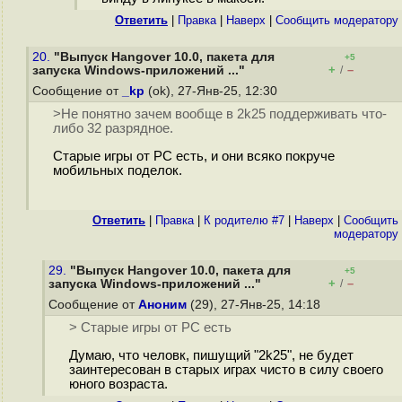
Ответить
|
Правка
|
Наверх
|
Cообщить модератору
20.
"Выпуск Hangover 10.0, пакета для
+5
+
–
запуска Windows-приложений ..."
/
Сообщение от
_kp
(ok), 27-Янв-25, 12:30
>Не понятно зачем вообще в 2k25 поддерживать что-
либо 32 разрядное.
Старые игры от PC есть, и они всяко покруче
мобильных поделок.
Ответить
|
Правка
|
К родителю #7
|
Наверх
|
Cообщить
модератору
29.
"Выпуск Hangover 10.0, пакета для
+5
+
–
запуска Windows-приложений ..."
/
Сообщение от
Аноним
(29), 27-Янв-25, 14:18
> Старые игры от PC есть
Думаю, что человк, пишущий "2k25", не будет
заинтересован в старых играх чисто в силу своего
юного возраста.