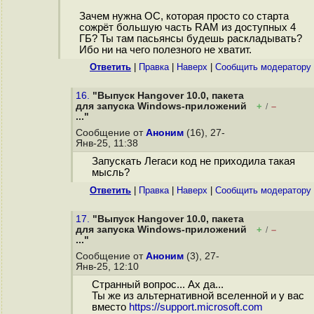
Зачем нужна ОС, которая просто со старта
сожрёт большую часть RAM из доступных 4
ГБ? Ты там пасьянсы будешь раскладывать?
Ибо ни на чего полезного не хватит.
Ответить
|
Правка
|
Наверх
|
Cообщить модератору
16.
"Выпуск Hangover 10.0, пакета
для запуска Windows-приложений
+
–
/
..."
Сообщение от
Аноним
(16), 27-
Янв-25, 11:38
Запускать Легаси код не приходила такая
мысль?
Ответить
|
Правка
|
Наверх
|
Cообщить модератору
17.
"Выпуск Hangover 10.0, пакета
для запуска Windows-приложений
+
–
/
..."
Сообщение от
Аноним
(3), 27-
Янв-25, 12:10
Странный вопрос... Ах да...
Ты же из альтернативной вселенной и у вас
вместо
https://support.microsoft.com