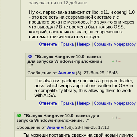
запускаются на 12 дебиане
Ну ок, первоквака зависит от libc, x11, и opengl 1.0
- это все есть на современной системе и с
прошлого века не менялось. Но звук-то они через
что выводят? В те времена был только OSS,
который, насколько я знаю, на современных
системах физически отсутствует.
Ответить
|
Правка
|
Наверх
|
Cообщить модератору
38.
"Выпуск Hangover 10.0, пакета
для запуска Windows-приложений
+
–
/
..."
Сообщение от
Аноним
(3), 27-Янв-25, 15:43
The alsa-oss package contains a program loader,
aoss, which wraps applications written for OSS in
a compatibility library, thus allowing them to work
with ALSA.
Ответить
|
Правка
|
Наверх
|
Cообщить модератору
58
.
"Выпуск Hangover 10.0, пакета для
+
–
/
запуска Windows-приложений ..."
Сообщение от
Аноним
(58), 28-Янв-25, 17:10
Ты можеши поставить сверху на свой новый линукс