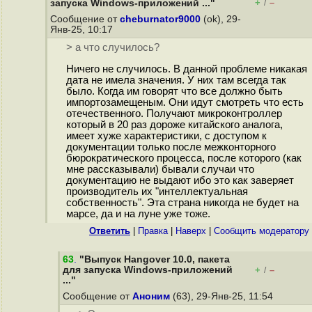
+
–
запуска Windows-приложений ..."
/
Сообщение от
cheburnator9000
(ok), 29-
Янв-25, 10:17
> а что случилось?
Ничего не случилось. В данной проблеме никакая
дата не имела значения. У них там всегда так
было. Когда им говорят что все должно быть
импортозамещеным. Они идут смотреть что есть
отечественного. Получают микроконтроллер
который в 20 раз дороже китайского аналога,
имеет хуже характеристики, с доступом к
документации только после межконторного
бюрократического процесса, после которого (как
мне рассказывали) бывали случаи что
документацию не выдают ибо это как заверяет
производитель их "интеллектуальная
собственность". Эта страна никогда не будет на
марсе, да и на луне уже тоже.
Ответить
|
Правка
|
Наверх
|
Cообщить модератору
63
.
"Выпуск Hangover 10.0, пакета
для запуска Windows-приложений
+
–
/
..."
Сообщение от
Аноним
(63), 29-Янв-25, 11:54