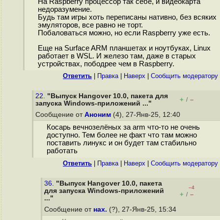
На Raspberry процессор так себе, и видеокарта
недоразумение.
Будь там игры хоть переписаны нативно, без всяких
эмуляторов, все равно не торт.
Побаловаться можно, но если Raspberry уже есть.
Еще на Surface ARM планшетах и ноутбуках, Linux
работает в WSL. И железо там, даже в старых
устройствах, пободрее чем в Raspberry.
Ответить
|
Правка
|
Наверх
|
Cообщить модератору
22.
"Выпуск Hangover 10.0, пакета для
+
–
/
запуска Windows-приложений ..."
Сообщение от
Аноним
(4), 27-Янв-25, 12:40
Косарь вечнозелёных за arm что-то не очень
доступно. Тем более не факт что там можно
поставить линукс и он будет там стабильно
работать
Ответить
|
Правка
|
Наверх
|
Cообщить модератору
36.
"Выпуск Hangover 10.0, пакета
–4
для запуска Windows-приложений
+
–
/
..."
Сообщение от
нах.
(?), 27-Янв-25, 15:34