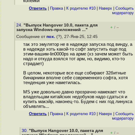
копейки
Ответить
|
Правка
|
К родителю #10
|
Наверх
|
Cообщить
модератору
24.
"Выпуск Hangover 10.0, пакета для
+
–
/
запуска Windows-приложений ..."
Сообщение от
пох.
(?), 27-Янв-25, 12:45
так это эмулятор не в надежде запуска под винду, а
в надежде хоть какой-то софт запустить еще под
этим-вашим-lin0000ps на арме (хз зачем может быть
надо и откуда взялся тот арм, но, видимо, кто-то
страдает)
В целом, некоторые все еще собирают 32битные
бинарники вполне себе современного софта, хотя
тенденция уже наметилась.
MS уже довольно давно прозрачно намекает что
владельцам китайских недобуков надо сдаться и
купить макэйр, наконец-то. Будем с них год линукса
объявлять...
Ответить
|
Правка
|
К родителю #10
|
Наверх
|
Cообщить
модератору
30.
"Выпуск Hangover 10.0, пакета для
+
–
/