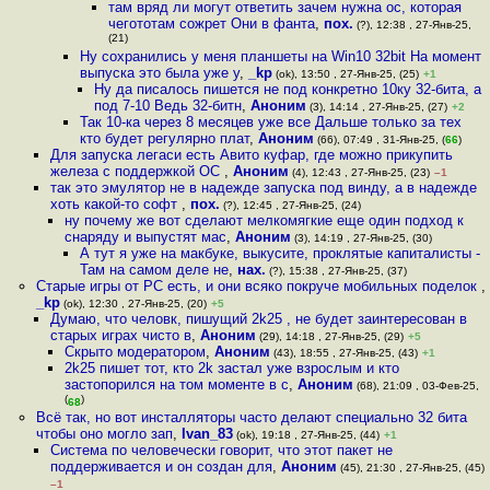
там вряд ли могут ответить зачем нужна ос, которая
чегототам сожрет Они в фанта
,
пох.
(?), 12:38 , 27-Янв-25,
(21)
Ну сохранились у меня планшеты на Win10 32bit На момент
выпуска это была уже у
,
_kp
(ok), 13:50 , 27-Янв-25, (25)
+1
Ну да писалось пишется не под конкретно 10ку 32-бита, а
под 7-10 Ведь 32-битн
,
Аноним
(3), 14:14 , 27-Янв-25, (27)
+2
Так 10-ка через 8 месяцев уже все Дальше только за тех
кто будет регулярно плат
,
Аноним
(66), 07:49 , 31-Янв-25, (
66
)
Для запуска легаси есть Авито куфар, где можно прикупить
железа с поддержкой ОС
,
Аноним
(4), 12:43 , 27-Янв-25, (23)
–1
так это эмулятор не в надежде запуска под винду, а в надежде
хоть какой-то софт
,
пох.
(?), 12:45 , 27-Янв-25, (24)
ну почему же вот сделают мeлкoмягкиe еще один подход к
снаряду и выпустят мас
,
Аноним
(3), 14:19 , 27-Янв-25, (30)
А тут я уже на макбуке, выкусите, проклятые капиталисты -
Там на самом деле не
,
нах.
(?), 15:38 , 27-Янв-25, (37)
Старые игры от PC есть, и они всяко покруче мобильных поделок
,
_kp
(ok), 12:30 , 27-Янв-25, (20)
+5
Думаю, что человк, пишущий 2k25 , не будет заинтересован в
старых играх чисто в
,
Аноним
(29), 14:18 , 27-Янв-25, (29)
+5
Скрыто модератором
,
Аноним
(43), 18:55 , 27-Янв-25, (43)
+1
2k25 пишет тот, кто 2k застал уже взрослым и кто
застопорился на том моменте в с
,
Аноним
(68), 21:09 , 03-Фев-25,
(
)
68
Всё так, но вот инсталляторы часто делают специально 32 бита
чтобы оно могло зап
,
Ivan_83
(ok), 19:18 , 27-Янв-25, (44)
+1
Система по человечески говорит, что этот пакет не
поддерживается и он создан для
,
Аноним
(45), 21:30 , 27-Янв-25, (45)
–1