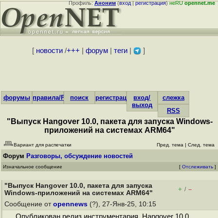
Профиль:
Аноним
(
вход
|
регистрация
)
неRU
opennet.me
[
новости
/
+++
|
форум
|
теги
|
]
форумы
правила/FAQ
поиск
регистрация
вход/
слежка
выход
RSS
"Выпуск Hangover 10.0, пакета для запуска Windows-
приложений на системах ARM64"
Вариант для распечатки
Пред. тема
|
След. тема
Форум
Разговоры, обсуждение новостей
Изначальное сообщение
[
Отслеживать
]
"Выпуск Hangover 10.0, пакета для запуска
+
–
/
Windows-приложений на системах ARM64"
Сообщение от
opennews
(?), 27-Янв-25, 10:15
Опубликован релиз инструментария Hangover 10.0,