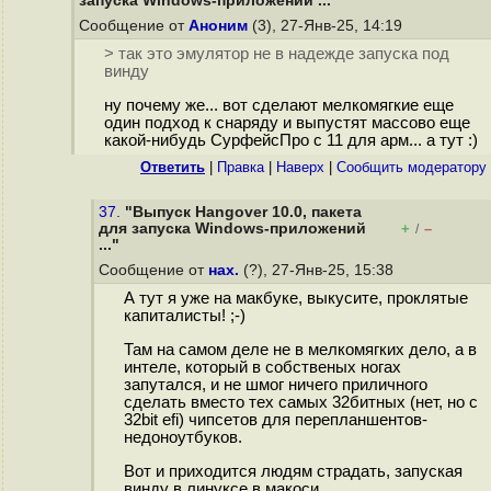
запуска Windows-приложений ..."
Сообщение от
Аноним
(3), 27-Янв-25, 14:19
> так это эмулятор не в надежде запуска под
винду
ну почему же... вот сделают мeлкoмягкиe еще
один подход к снаряду и выпустят массово еще
какой-нибудь СурфейсПро с 11 для арм... а тут :)
Ответить
|
Правка
|
Наверх
|
Cообщить модератору
37.
"Выпуск Hangover 10.0, пакета
для запуска Windows-приложений
+
–
/
..."
Сообщение от
нах.
(?), 27-Янв-25, 15:38
А тут я уже на макбуке, выкусите, проклятые
капиталисты! ;-)
Там на самом деле не в мелкомягких дело, а в
интеле, который в собственых ногах
запутался, и не шмог ничего приличного
сделать вместо тех самых 32битных (нет, но с
32bit efi) чипсетов для перепланшентов-
недоноутбуков.
Вот и приходится людям страдать, запуская
винду в линуксе в макоси.