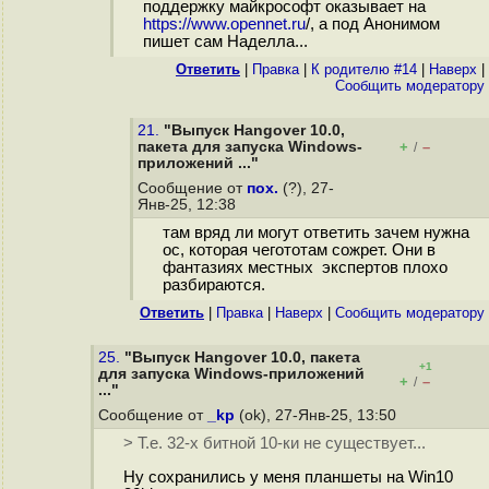
поддержку майкрософт оказывает на
https://www.opennet.ru
/, а под Анонимом
пишет сам Наделла...
Ответить
|
Правка
|
К родителю #14
|
Наверх
|
Cообщить модератору
21.
"Выпуск Hangover 10.0,
пакета для запуска Windows-
+
–
/
приложений ..."
Сообщение от
пох.
(?), 27-
Янв-25, 12:38
там вряд ли могут ответить зачем нужна
ос, которая чегототам сожрет. Они в
фантазиях местных экспертов плохо
разбираются.
Ответить
|
Правка
|
Наверх
|
Cообщить модератору
25.
"Выпуск Hangover 10.0, пакета
+1
для запуска Windows-приложений
+
–
/
..."
Сообщение от
_kp
(ok), 27-Янв-25, 13:50
> Т.е. 32-х битной 10-ки не существует...
Ну сохранились у меня планшеты на Win10