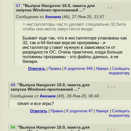
47.
"Выпуск Hangover 10.0, пакета для
+
–
/
запуска Windows-приложений ..."
Сообщение от
Аноним
(46), 27-Янв-25, 21:57
> инсталляторы часто делают специально 32 бита
чтобы оно могло запустится везде
Бывает еще так, что в инсталляторе упакованы как
32, так и 64 битная версия программы - и
инсталлятор ставит нужную в зависимости от
разрядности ОС. Очень практично, когда больше
половины программы - это файлы данных, а не
бинари.
Ответить
|
Правка
|
К родителю #44
|
Наверх
|
Cообщить
модератору
49.
"Выпуск Hangover 10.0, пакета для
+
–
/
запуска Windows-приложений ..."
Сообщение от
Аноним
(49), 28-Янв-25, 00:40
steam и все игры?
Ответить
|
Правка
|
К родителю #7
|
Наверх
|
Cообщить
модератору
54
.
"Выпуск Hangover 10.0, пакета для
+
–
/