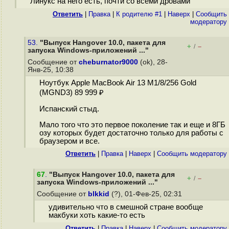
Линукс на него есть, почти со всеми дровами
Ответить
|
Правка
|
К родителю #1
|
Наверх
|
Cообщить
модератору
53.
"Выпуск Hangover 10.0, пакета для
+
–
/
запуска Windows-приложений ..."
Сообщение от
cheburnator9000
(ok), 28-
Янв-25, 10:38
Ноутбук Apple MacBook Air 13 M1/8/256 Gold
(MGND3) 89 999 ₽
Испанский стыд.
Мало того что это первое поколение так и еще и 8ГБ
озу которых будет достаточно только для работы с
браузером и все.
Ответить
|
Правка
|
Наверх
|
Cообщить модератору
67
.
"Выпуск Hangover 10.0, пакета для
+
–
/
запуска Windows-приложений ..."
Сообщение от
blkkid
(?), 01-Фев-25, 02:31
удивительно что в смешной стране вообще
макбуки хоть какие-то есть
Ответить
|
Правка
|
Наверх
|
Cообщить модератору