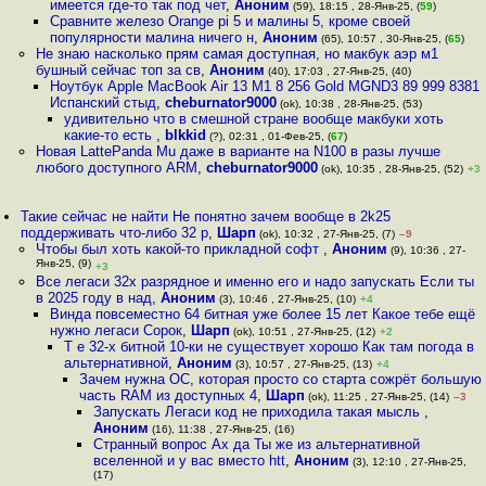
имеется где-то так под чет
,
Аноним
(59), 18:15 , 28-Янв-25, (
59
)
Сравните железо Orange pi 5 и малины 5, кроме своей
популярности малина ничего н
,
Аноним
(65), 10:57 , 30-Янв-25, (
65
)
Не знаю насколько прям самая доступная, но макбук аэр м1
бушный сейчас топ за св
,
Аноним
(40), 17:03 , 27-Янв-25, (40)
Ноутбук Apple MacBook Air 13 M1 8 256 Gold MGND3 89 999 8381
Испанский стыд
,
cheburnator9000
(ok), 10:38 , 28-Янв-25, (53)
удивительно что в смешной стране вообще макбуки хоть
какие-то есть
,
blkkid
(?), 02:31 , 01-Фев-25, (
67
)
Новая LattePanda Mu даже в варианте на N100 в разы лучше
любого доступного ARM
,
cheburnator9000
(ok), 10:35 , 28-Янв-25, (52)
+3
Такие сейчас не найти Не понятно зачем вообще в 2k25
поддерживать что-либо 32 р
,
Шарп
(ok), 10:32 , 27-Янв-25, (7)
–9
Чтобы был хоть какой-то прикладной софт
,
Аноним
(9), 10:36 , 27-
Янв-25, (9)
+3
Все легаси 32х разрядное и именно его и надо запускать Если ты
в 2025 году в над
,
Аноним
(3), 10:46 , 27-Янв-25, (10)
+4
Винда повсеместно 64 битная уже более 15 лет Какое тебе ещё
нужно легаси Сорок
,
Шарп
(ok), 10:51 , 27-Янв-25, (12)
+2
Т е 32-х битной 10-ки не существует хорошо Как там погода в
альтернативной
,
Аноним
(3), 10:57 , 27-Янв-25, (13)
+4
Зачем нужна ОС, которая просто со старта сожрёт большую
часть RAM из доступных 4
,
Шарп
(ok), 11:25 , 27-Янв-25, (14)
–3
Запускать Легаси код не приходила такая мысль
,
Аноним
(16), 11:38 , 27-Янв-25, (16)
Странный вопрос Ах да Ты же из альтернативной
вселенной и у вас вместо htt
,
Аноним
(3), 12:10 , 27-Янв-25,
(17)