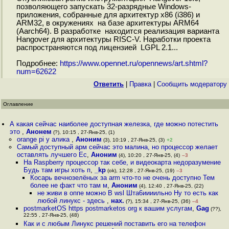
позволяющего запускать 32-разрядные Windows-
приложения, собранные для архитектур x86 (i386) и
ARM32, в окружениях на базе архитектуры ARM64
(Aarch64). В разработке находится реализация варианта
Hangover для архитектуры RISC-V. Наработки проекта
распространяются под лицензией LGPL 2.1...
Подробнее:
https://www.opennet.ru/opennews/art.shtml?
num=62622
Ответить
|
Правка
|
Cообщить модератору
Оглавление
А какая сейчас наиболее доступная железка, где можно потестить
это
,
Анонем
(?), 10:15 , 27-Янв-25, (1)
orange pi у алика
,
Аноним
(3), 10:19 , 27-Янв-25, (3)
+2
Самый доступный арм сейчас это малина, но процессор желает
оставлять лучшего Ес
,
Аноним
(4), 10:20 , 27-Янв-25, (4)
–3
На Raspberry процессор так себе, и видеокарта недоразумение
Будь там игры хоть п
,
_kp
(ok), 12:28 , 27-Янв-25, (19)
–3
Косарь вечнозелёных за arm что-то не очень доступно Тем
более не факт что там м
,
Аноним
(4), 12:40 , 27-Янв-25, (22)
не живи в оппе можно В wsl Шта6иииильно Ну то есть как
любой линукс - здесь
,
нах.
(?), 15:34 , 27-Янв-25, (36)
–4
postmarketOS https postmarketos org к вашим услугам
,
Gag
(??),
22:55 , 27-Янв-25, (48)
Как и с любым Линукс решений поставить его на телефон