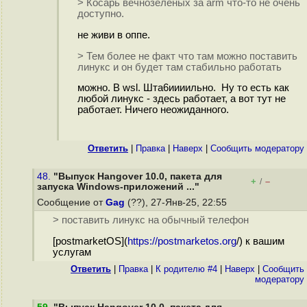
> Косарь вечнозелёных за arm что-то не очень
доступно.
не живи в оппе.
> Тем более не факт что там можно поставить
линукс и он будет там стабильно работать
можно. В wsl. Шта6иииильно. Ну то есть как
любой линукс - здесь работает, а вот тут не
работает. Ничего неожиданного.
Ответить
|
Правка
|
Наверх
|
Cообщить модератору
48.
"Выпуск Hangover 10.0, пакета для
+
–
/
запуска Windows-приложений ..."
Сообщение от
Gag
(??), 27-Янв-25, 22:55
> поставить линукс на обычный телефон
[postmarketOS](
https://postmarketos.org
/) к вашим
услугам
Ответить
|
Правка
|
К родителю #4
|
Наверх
|
Cообщить
модератору