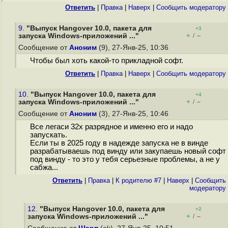
Ответить
|
Правка
|
Наверх
|
Cообщить модератору
9.
"Выпуск Hangover 10.0, пакета для
+3
+
–
запуска Windows-приложений ..."
/
Сообщение от
Аноним
(9), 27-Янв-25, 10:36
Чтобы был хоть какой-то прикладной софт.
Ответить
|
Правка
|
Наверх
|
Cообщить модератору
10.
"Выпуск Hangover 10.0, пакета для
+4
+
–
запуска Windows-приложений ..."
/
Сообщение от
Аноним
(3), 27-Янв-25, 10:46
Все легаси 32х разрядное и именно его и надо
запускать.
Если ты в 2025 году в надежде запуска не в винде
разрабатываешь под винду или закупаешь новый софт
под винду - то это у тебя серьезные проблемы, а не у
сабжа...
Ответить
|
Правка
|
К родителю #7
|
Наверх
|
Cообщить
модератору
12.
"Выпуск Hangover 10.0, пакета для
+2
+
–
запуска Windows-приложений ..."
/