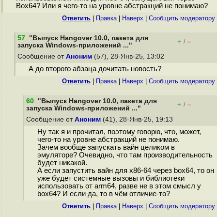
Box64? Или я чего-то на уровне абстракций не понимаю?
Ответить
|
Правка
|
Наверх
|
Cообщить модератору
57
.
"Выпуск Hangover 10.0, пакета для
+
–
/
запуска Windows-приложений ..."
Сообщение от
Аноним
(57), 28-Янв-25, 13:02
А до второго абзаца дочитать новость?
Ответить
|
Правка
|
Наверх
|
Cообщить модератору
60
.
"Выпуск Hangover 10.0, пакета для
+
–
/
запуска Windows-приложений ..."
Сообщение от
Аноним
(41), 28-Янв-25, 19:13
Ну так я и прочитал, поэтому говорю, что, может,
чего-то на уровне абстракций не понимаю.
Зачем вообще запускать вайн целиком в
эмуляторе? Очевидно, что там производительность
будет никакой.
А если запустить вайн для х86-64 через box64, то он
уже будет системные вызовы и библиотеки
использовать от arm64, разве не в этом смысл у
box64? И если да, то в чём отличие-то?
Ответить
|
Правка
|
Наверх
|
Cообщить модератору