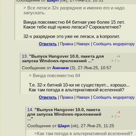
Сообщение от
Шарп
(ok), 27-Янв-25, 10:51
> Все легаси 32х разрядное и именно его и надо
запускать.
Винда повсеместно 64 битная уже более 15 лет.
Какое тебе ещё нужно легаси? Сорокалетнее?
32-х разрядное это уже не легаси, а kопpолит.
Ответить
|
Правка
|
Наверх
|
Cообщить модератору
13.
"Выпуск Hangover 10.0, пакета для
+4
+
–
запуска Windows-приложений ..."
/
Сообщение от
Аноним
(3), 27-Янв-25, 10:57
> Винда повсеместно 64
Т.е. 32-х битной 10-ки не существует... хорошо...
Как там погода в альтернативной вселенной?
Ответить
|
Правка
|
Наверх
|
Cообщить модератору
14.
"Выпуск Hangover 10.0, пакета
–3
для запуска Windows-приложений
+
–
/
..."
Сообщение от
Шарп
(ok), 27-Янв-25, 11:25
>Как там погода в альтернативной вселенной?