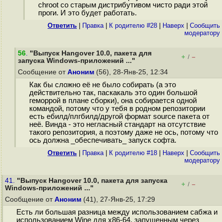
chroot со старым дистрибутивом чисто ради этой
проги. И это будет работать.
Ответить
|
Правка
|
К родителю #28
|
Наверх
|
Cообщить
модератору
56
.
"Выпуск Hangover 10.0, пакета для
+
–
/
запуска Windows-приложений ..."
Сообщение от
Аноним
(56), 28-Янв-25, 12:34
Как бы сложно её не было собирать (а это
действительно так, паскакаль это один большой
геморрой в плане сборки), она собирается одной
командой, потому что у тебя в родном репозитории
есть ебилд/плгбилд/другой формат source пакета от
неё. Винда - это негласный стандарт на отсутствие
такого репозитория, а поэтому даже не ось, потому что
ось должна _обеспечивать_ запуск софта.
Ответить
|
Правка
|
К родителю #18
|
Наверх
|
Cообщить
модератору
41.
"Выпуск Hangover 10.0, пакета для запуска
+
–
/
Windows-приложений ..."
Сообщение от
Аноним
(41), 27-Янв-25, 17:29
Есть ли большая разница между использованием сабжа и
использованием Wine для x86-64, запущенным через