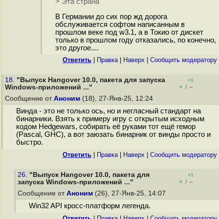
> Эта страна
В Германии до сих пор жд дорога
обслуживается софтом написанным в
прошлом веке под w3.1, а в Токио от дискет
только в прошлом году отказались, по конечно,
это другое....
Ответить
|
Правка
|
Наверх
|
Cообщить модератору
18.
"Выпуск Hangover 10.0, пакета для запуска
+1
+
–
Windows-приложений ..."
/
Сообщение от
Аноним
(18), 27-Янв-25, 12:24
Винда - это не только ось, но и негласный стандарт на
бинарники. Взять к примеру игру с открытым исходным
кодом Hedgewars, собирать её руками тот ещё гемор
(Pascal, GHC), а вот заюзать бинарник от винды просто и
быстро.
Ответить
|
Правка
|
Наверх
|
Cообщить модератору
26.
"Выпуск Hangover 10.0, пакета для
+1
+
–
запуска Windows-приложений ..."
/
Сообщение от
Аноним
(26), 27-Янв-25, 14:07
Win32 API кросс-платформ легенда.
Ответить
|
Правка
|
Наверх
|
Cообщить модератору