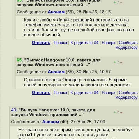
59
.
"Выпуск Hangover 10.0, пакета для
+
–
/
запуска Windows-приложений ..."
Сообщение от
Аноним
(59), 28-Янв-25, 18:15
Как и с любым Линукс решений поставить его на
телефон имеется где-то так под четыре десятка,
если не больше, ну, не на любой телефон, но на на
вполне обычный.
Ответить
|
Правка
|
К родителю #4
|
Наверх
|
Cообщить
модератору
65
.
"Выпуск Hangover 10.0, пакета для
+
–
/
запуска Windows-приложений ..."
Сообщение от
Аноним
(65), 30-Янв-25, 10:57
Сравните железо Orange pi 5 и малины 5, кроме
своей популярности малина ничего не предложит
Ответить
|
Правка
|
К родителю #4
|
Наверх
|
Cообщить
модератору
40.
"Выпуск Hangover 10.0, пакета для
+
–
/
запуска Windows-приложений ..."
Сообщение от
Аноним
(40), 27-Янв-25, 17:03
Не знаю насколько прям самая доступная, но макбук
аэр м1 бушный сейчас топ за свои деньги.