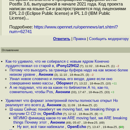
Postfix 3.6, выпущенной в начале 2021 года. Код проекта
написан на языке Си и распространяется под лицензиями
EPL 2.0 (Eclipse Public license) и IPL 1.0 (IBM Public
License)...
Подробнее:
https://www.opennet.ru/opennews/art.shtml?
num=62741
Ответить
|
Правка
|
Cообщить модератору
Оглавление
Как-то удивило, что не собирался с новым ядром Конечно
луддитствовал со старой в
,
iPony129412
(?), 11:02 , 18-Фев-25, (1)
–2
Потому что выходить за границы буфера надо на как можно более
низком уровне
,
Аноним
(3), 11:10 , 18-Фев-25, (3)
–2
Узнал новое словечко и лепишь его везде, даже если оно
совершенно мимо кассы
,
Обормот
(?), 13:22 , 18-Фев-25, (10)
+11
А не подумал, что из-за каких-то библиотек А то, как-то,
сомнительно, чтобы Pos
,
Аноним
(33), 17:47 , 18-Фев-25, (33)
+3
Удивляет что формат электронной почты полностью открыт Но
реализует его всего д
,
Аноним
(3), 11:09 , 18-Фев-25, (2)
Ш-шшш Сейчас понабегут we moving fast, we breaking things и
получим CI CD ov
,
OpenEcho
(?), 12:12 , 18-Фев-25, (9)
+6
МГИМО финишед какое-то we ARE moving fast, we ARE breaking
things Почему этот
,
Аноним
(49), 05:47 , 19-Фев-25, (49)
Ну вот, всё таки набежали
,
OpenEcho
(?), 13:47 , 19-Фев-25, (
60
)