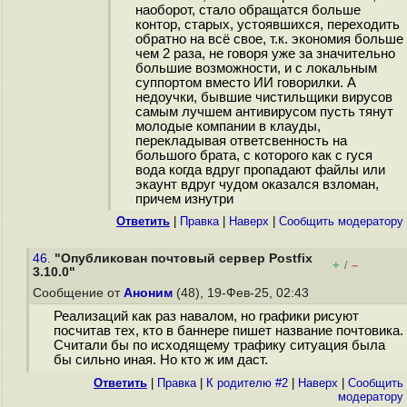
наоборот, стало обращатся больше
контор, старых, устоявшихся, переходить
обратно на всё свое, т.к. экономия больше
чем 2 раза, не говоря уже за значительно
большие возможности, и с локальным
суппортом вместо ИИ говорилки. А
недоучки, бывшие чистильщики вирусов
самым лучшем антивирусом пусть тянут
молодые компании в клауды,
перекладывая ответсвенность на
большого брата, с которого как с гуся
вода когда вдруг пропадают файлы или
экаунт вдруг чудом оказался взломан,
причем изнутри
Ответить
|
Правка
|
Наверх
|
Cообщить модератору
46.
"Опубликован почтовый сервер Postfix
+
–
/
3.10.0"
Сообщение от
Аноним
(48), 19-Фев-25, 02:43
Реализаций как раз навалом, но графики рисуют
посчитав тех, кто в баннере пишет название почтовика.
Считали бы по исходящему трафику ситуация была
бы сильно иная. Но кто ж им даст.
Ответить
|
Правка
|
К родителю #2
|
Наверх
|
Cообщить
модератору