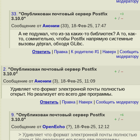
модератору
33.
"Опубликован почтовый сервер Postfix
+3
+
–
3.10.0"
/
Сообщение от
Аноним
(33), 18-Фев-25, 17:47
А не подумал, что из-за каких-то библиотек? А то, как-
то, сомнительно, чтобы Postfix напрямую системные
вызовы дёргал, обходя GLibc.
Ответить
|
Правка
|
К родителю #1
|
Наверх
|
Cообщить
модератору
2.
"Опубликован почтовый сервер Postfix
+
–
/
3.10.0"
Сообщение от
Аноним
(3), 18-Фев-25, 11:09
Удивляет что формат электронной почты полностью
открыт. Но реализует его всего две программы.
Ответить
|
Правка
|
Наверх
|
Cообщить модератору
9.
"Опубликован почтовый сервер Postfix
+6
+
–
3.10.0"
/
Сообщение от
OpenEcho
(?), 18-Фев-25, 12:12
> Удивляет что формат электронной почты полностью
открыт. Но реализует его всего две программы.