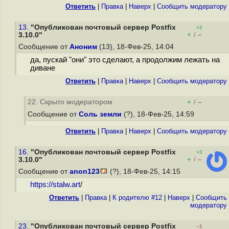
Ответить
|
Правка
|
Наверх
|
Cообщить модератору
13.
"Опубликован почтовый сервер Postfix
+2
+
–
3.10.0"
/
Сообщение от
Аноним
(13), 18-Фев-25, 14:04
да, пускай "они" это сделают, а продолжим лежать на
диване
Ответить
|
Правка
|
Наверх
|
Cообщить модератору
22. Скрыто модератором
+
–
/
Сообщение от
Соль земли
(?), 18-Фев-25, 14:59
Ответить
|
Правка
|
Наверх
|
Cообщить модератору
16.
"Опубликован почтовый сервер Postfix
+3
+
–
3.10.0"
/
Сообщение от
anon123
(?), 18-Фев-25, 14:15
https://stalw.art
/
Ответить
|
Правка
|
К родителю #12
|
Наверх
|
Cообщить
модератору
23.
"Опубликован почтовый сервер Postfix
–1