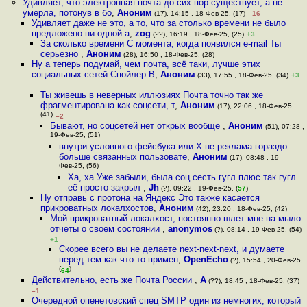
Удивляет, что электронная почта до сих пор существует, а не
умерла, потонув в бо
,
Аноним
(17), 14:15 , 18-Фев-25, (17)
–16
Удивляет даже не это, а то, что за столько времени не было
предложено ни одной а
,
zog
(??), 16:19 , 18-Фев-25, (25)
+3
За сколько времени С момента, когда появился e-mail Ты
серьезно
,
Аноним
(28), 16:50 , 18-Фев-25, (28)
Ну а теперь подумай, чем почта, всё таки, лучше этих
социальных сетей Спойлер В
,
Аноним
(33), 17:55 , 18-Фев-25, (34)
+3
Ты живешь в неверных иллюзиях Почта точно так же
фрагментирована как соцсети, т
,
Аноним
(17), 22:06 , 18-Фев-25,
(41)
–2
Бывают, но соцсетей нет открых вообще
,
Аноним
(51), 07:28 ,
19-Фев-25, (51)
внутри условного фейсбука или Х не реклама гораздо
больше связанных пользовате
,
Аноним
(17), 08:48 , 19-
Фев-25, (56)
Ха, ха Уже забыли, была соц сесть гугл плюс так гугл
её просто закрыл
,
Jh
(?), 09:22 , 19-Фев-25, (
57
)
Ну отправь с протона на Яндекс Это также касается
прикроватных локалхостов
,
Аноним
(42), 23:20 , 18-Фев-25, (42)
Мой прикроватный локалхост, постоянно шлет мне на мыло
отчеты о своем состоянии
,
anonymos
(?), 08:14 , 19-Фев-25, (54)
+1
Скорее всего вы не делаете next-next-next, и думаете
перед тем как что то примен
,
OpenEcho
(?), 15:54 , 20-Фев-25,
(
)
64
Действительно, есть же Почта России
,
А
(??), 18:45 , 18-Фев-25, (37)
–1
Очередной опенетовский спец SMTP один из немногих, который