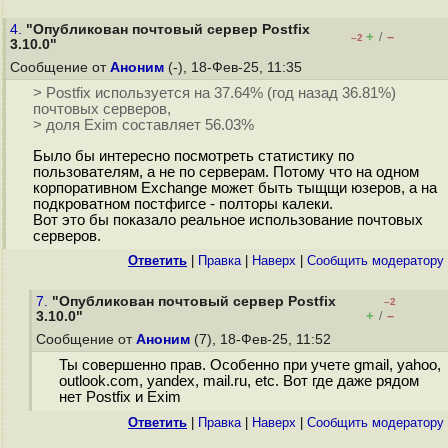
4.
"Опубликован почтовый сервер Postfix
+
–
/
–2
3.10.0"
Сообщение от
Аноним
(-), 18-Фев-25, 11:35
> Postfix используется на 37.64% (год назад 36.81%)
почтовых серверов,
> доля Exim составляет 56.03%
Было бы интересно посмотреть статистику по
пользователям, а не по серверам. Потому что на одном
корпоративном Exchange может быть тыщщи юзеров, а на
подкроватном постфигсе - полторы калеки.
Вот это бы показало реальное использование почтовых
серверов.
Ответить
|
Правка
|
Наверх
|
Cообщить модератору
7.
"Опубликован почтовый сервер Postfix
–2
+
–
3.10.0"
/
Сообщение от
Аноним
(7), 18-Фев-25, 11:52
Ты совершенно прав. Особенно при учете gmail, yahoo,
outlook.com, yandex, mail.ru, etc. Вот где даже рядом
нет Postfix и Exim
Ответить
|
Правка
|
Наверх
|
Cообщить модератору