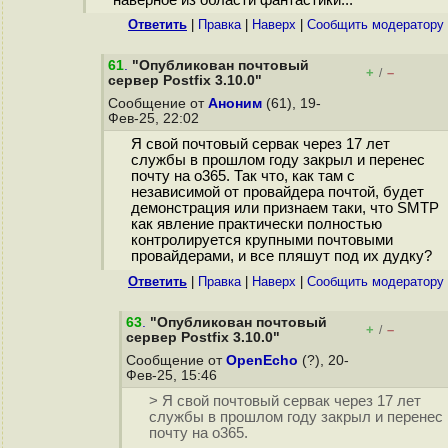
Ответить
|
Правка
|
Наверх
|
Cообщить модератору
61
.
"Опубликован почтовый
+
–
/
сервер Postfix 3.10.0"
Сообщение от
Аноним
(61), 19-
Фев-25, 22:02
Я свой почтовый сервак через 17 лет
службы в прошлом году закрыл и перенес
почту на o365. Так что, как там с
независимой от провайдера почтой, будет
демонстрация или признаем таки, что SMTP
как явление практически полностью
контролируется крупными почтовыми
провайдерами, и все пляшут под их дудку?
Ответить
|
Правка
|
Наверх
|
Cообщить модератору
63
.
"Опубликован почтовый
+
–
/
сервер Postfix 3.10.0"
Сообщение от
OpenEcho
(?), 20-
Фев-25, 15:46
> Я свой почтовый сервак через 17 лет
службы в прошлом году закрыл и перенес
почту на o365.