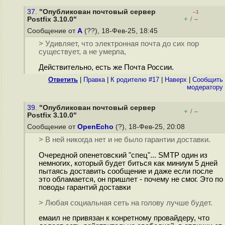
37.
"Опубликован почтовый сервер
–1
+
–
Postfix 3.10.0"
/
Сообщение от
А
(??), 18-Фев-25, 18:45
> Удивляет, что электронная почта до сих пор
существует, а не умерла,
Действительно, есть же Почта России.
Ответить
|
Правка
|
К родителю #17
|
Наверх
|
Cообщить
модератору
39.
"Опубликован почтовый сервер
+
–
/
Postfix 3.10.0"
Сообщение от
OpenEcho
(?), 18-Фев-25, 20:08
> В ней никогда нет и не было гарантии доставки.
Очередной опенетовский "спец"... SMTP один из
немногих, который будет биться как миниум 5 дней
пытаясь доставить сообщение и даже если после
это обламается, он пришлет - почему не смог. Это по
поводы гарантий доставки
> Любая социальная сеть на голову лучше будет.
емаил не привязан к конретному провайдеру, что