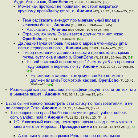
будет биться как
,
OpenEcho
(?), 20:08 , 18-Фев-25, (39)
Может как протокол не привязан, но стоит накрыться
крупному провайдеру gmail, o
,
Аноним
(42), 23:22 , 18-Фев-25, (43)
Тебе рассказать анекдот про минимальный вклад в
чешском банке
,
Аноним
(45), 00:29 , 19-Фев-25, (45)
Рассказать
,
Аноним
(50), 06:28 , 19-Фев-25, (50)
Страшно, аж жуть Оказывается других то и нет, ужас
,
OpenEcho
(?), 13:44 , 19-Фев-25, (
59
)
Да ладно Ну-ка отправь письмо с адреса что-нибудь gmail
com с серверов outlook
,
Аноним
(48), 03:03 , 19-Фев-25, (48)
Пиceц поколение, да еще в новости про постфикс кроме
гуглы, оутглюка и мыло р
,
OpenEcho
(?), 13:29 , 19-Фев-25, (
58
)
Я свой почтовый сервак через 17 лет службы в прошлом
году закрыл и перенес почту
,
Аноним
(61), 22:02 , 19-Фев-25,
(
)
61
Ну слился и слился, каждому свое Кто не может -
должен платитьПосмотрим как зап
,
OpenEcho
(?), 15:46 ,
20-Фев-25, (
)
63
Реализаций как раз навалом, но графики рисуют посчитав тех, кто
в баннере пишет
,
Аноним
(48), 02:43 , 19-Фев-25, (46)
Было бы интересно посмотреть статистику по пользователям, а не
по серверам Пото
,
Аноним
(-), 11:35 , 18-Фев-25, (4)
–2
Ты совершенно прав Особенно при учете gmail, yahoo, outlook
com, yandex, mail r
,
Аноним
(7), 11:52 , 18-Фев-25, (7)
–2
LOLУважаемый иксперд, некоторое время назад в сеть утекло
много чего от Яндекса
,
Проходил мимо
(?), 12:10 , 18-Фев-25, (8)
+2
А сколько у яндекса рынка Речь шла про нормальных