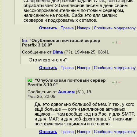
Совершенно две разные задачи. А так, вон Craigslist
обрабатывает 20 миллионов писем в день своим
высокопроизводительным почтовым сервером,
написанном на nodejs. Сабж это для мелких
серверов и подкроватных сетапов.
Ответить
|
Правка
|
Наверх
|
Cообщить модератору
55.
"Опубликован почтовый сервер
+
–
/
Postfix 3.10.0"
Сообщение от
Dima
(??), 19-Фев-25, 08:41
Это много что ли?
Ответить
|
Правка
|
Наверх
|
Cообщить модератору
62
.
"Опубликован почтовый сервер
+
–
/
Postfix 3.10.0"
Сообщение от
Аноним
(61), 19-
Фев-25, 22:05
Да, это довольно большой объём. У тех, у кого
ещё больше — сотни миллионов активных
ящиков — там вообще код на Яве, и для SMTP,
и для IMAP, и для веб-фронтэнда. И никакими
постфиксами-экщимами и не пахло.
Ответить
|
Правка
|
Наверх
|
Cообщить модератору