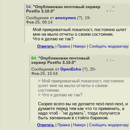
54.
"Опубликован почтовый сервер
+1
+
–
Postfix 3.10.0"
/
Сообщение от
anonymos
(?), 19-
Фев-25, 08:14
Мой прикроватный локалхост, постоянно шлет
мне на мыло отчеты о своем состоянии.
Что я делаю не так?
Ответить
|
Правка
|
Наверх
|
Cообщить модератору
64
.
"Опубликован почтовый
+
–
/
сервер Postfix 3.10.0"
Сообщение от
OpenEcho
(?), 20-
Фев-25, 15:54
> Мой прикроватный локалхост, постоянно
шлет мне на мыло отчеты о своем
состоянии.
> Что я делаю не так?
Скорее всего вы не делаете next-next-next, и
думаете перед тем как что то применить, а
надо чтоб - "не думать", тогда получится
быть загнанным в стойло бараном.
Ответить
|
Правка
|
Наверх
|
Cообщить модератору