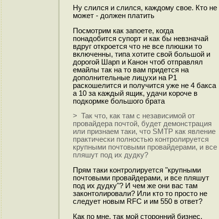
Ну слился и слился, каждому свое. Кто не
может - должен платить
Посмотрим как запоете, когда
понадобится супорт и как бы невзначай
вдруг откроется что не все плюшки то
включенны, типа хотите свой большой и
дорогой Шарп и Канон чтоб отправлял
емайлы так на то вам придется на
дополнительные лицухи на Р1
раскошелится и получится уже не 4 бакса
а 10 за каждый ящик, удачи короче в
подкормке большого брата
> Так что, как там с независимой от
провайдера почтой, будет демонстрация
или признаем таки, что SMTP как явление
практически полностью контролируется
крупными почтовыми провайдерами, и все
пляшут под их дудку?
Прям таки контролируется "крупными
почтовыми провайдерами, и все пляшут
под их дудку"? И чем же они вас там
законтолировали? Или кто то просто не
следует новым RFC и им 550 в ответ?
Как по мне, так мой сторонний бизнес,