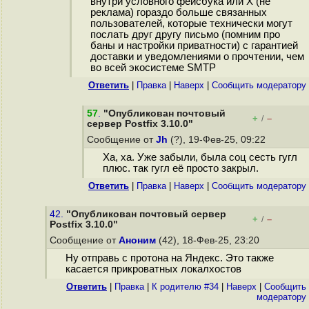
внутри условного фейсбука или Х (не
реклама) гораздо больше связанных
пользователей, которые технически могут
послать друг другу письмо (помним про
баны и настройки приватности) с гарантией
доставки и уведомлениями о прочтении, чем
во всей экосистеме SMTP
Ответить
|
Правка
|
Наверх
|
Cообщить модератору
57
.
"Опубликован почтовый
+
–
/
сервер Postfix 3.10.0"
Сообщение от
Jh
(?), 19-Фев-25, 09:22
Ха, ха. Уже забыли, была соц сесть гугл
плюс. так гугл её просто закрыл.
Ответить
|
Правка
|
Наверх
|
Cообщить модератору
42.
"Опубликован почтовый сервер
+
–
/
Postfix 3.10.0"
Сообщение от
Аноним
(42), 18-Фев-25, 23:20
Ну отправь с протона на Яндекс. Это также
касается прикроватных локалхостов
Ответить
|
Правка
|
К родителю #34
|
Наверх
|
Cообщить
модератору