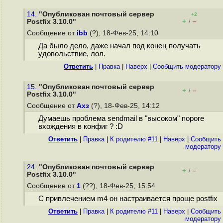
14.
"Опубликован почтовый сервер
+2
+
–
Postfix 3.10.0"
/
Сообщение от
ibb
(?), 18-Фев-25, 14:10
Да было дело, даже начал под конец получать
удовольствие, лол.
Ответить
|
Правка
|
Наверх
|
Cообщить модератору
15.
"Опубликован почтовый сервер
+
–
/
Postfix 3.10.0"
Сообщение от
Ахз
(?), 18-Фев-25, 14:12
Думаешь проблема sendmail в "высоком" пороге
вхождения в конфиг ? :D
Ответить
|
Правка
|
К родителю #11
|
Наверх
|
Cообщить
модератору
24.
"Опубликован почтовый сервер
+
–
/
Postfix 3.10.0"
Сообщение от
1
(??), 18-Фев-25, 15:54
С привлечением m4 он настраивается проще postfix
Ответить
|
Правка
|
К родителю #11
|
Наверх
|
Cообщить
модератору