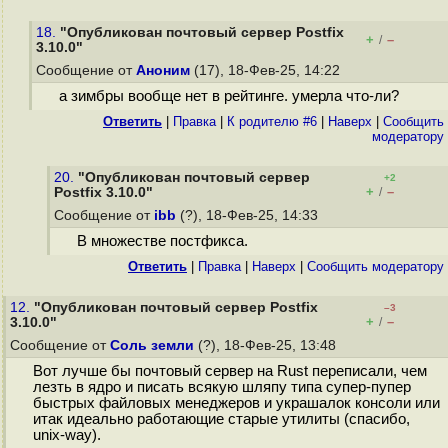
18.
"Опубликован почтовый сервер Postfix
+
–
/
3.10.0"
Сообщение от
Аноним
(17), 18-Фев-25, 14:22
а зимбры вообще нет в рейтинге. умерла что-ли?
Ответить
|
Правка
|
К родителю #6
|
Наверх
|
Cообщить
модератору
20.
"Опубликован почтовый сервер
+2
+
–
Postfix 3.10.0"
/
Сообщение от
ibb
(?), 18-Фев-25, 14:33
В множестве постфикса.
Ответить
|
Правка
|
Наверх
|
Cообщить модератору
12.
"Опубликован почтовый сервер Postfix
–3
+
–
3.10.0"
/
Сообщение от
Соль земли
(?), 18-Фев-25, 13:48
Вот лучше бы почтовый сервер на Rust переписали, чем
лезть в ядро и писать всякую шляпу типа супер-пупер
быстрых файловых менеджеров и украшалок консоли или
итак идеально работающие старые утилиты (спасибо,
unix-way).