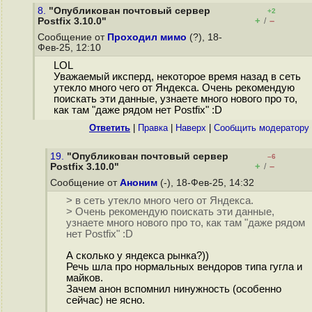
8.
"Опубликован почтовый сервер
+2
+
–
Postfix 3.10.0"
/
Сообщение от
Проходил мимо
(?), 18-
Фев-25, 12:10
LOL
Уважаемый иксперд, некоторое время назад в сеть
утекло много чего от Яндекса. Очень рекомендую
поискать эти данные, узнаете много нового про то,
как там "даже рядом нет Postfix" :D
Ответить
|
Правка
|
Наверх
|
Cообщить модератору
19.
"Опубликован почтовый сервер
–6
+
–
Postfix 3.10.0"
/
Сообщение от
Аноним
(-), 18-Фев-25, 14:32
> в сеть утекло много чего от Яндекса.
> Очень рекомендую поискать эти данные,
узнаете много нового про то, как там "даже рядом
нет Postfix" :D
А сколько у яндекса рынка?))
Речь шла про нормальных вендоров типа гугла и
майков.
Зачем анон вспомнил нинужность (особенно
сейчас) не ясно.