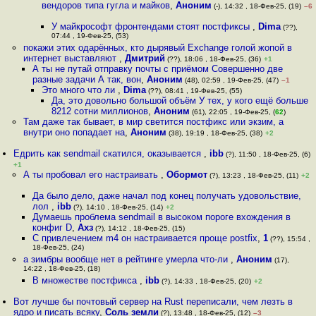
вендоров типа гугла и майков
,
Аноним
(-), 14:32 , 18-Фев-25, (19)
–6
У майкрософт фронтендами стоят постфиксы
,
Dima
(??),
07:44 , 19-Фев-25, (53)
покажи этих одарённых, кто дырявый Exchange голой жопой в
интернет выставляют
,
Дмитрий
(??), 18:06 , 18-Фев-25, (36)
+1
А ты не путай отправку почты с приёмом Совершенно две
разные задачи А так, вон
,
Аноним
(48), 02:59 , 19-Фев-25, (47)
–1
Это много что ли
,
Dima
(??), 08:41 , 19-Фев-25, (55)
Да, это довольно большой объём У тех, у кого ещё больше
8212 сотни миллионов
,
Аноним
(61), 22:05 , 19-Фев-25, (
62
)
Там даже так бывает, в мир светится постфикс или экзим, а
внутри оно попадает на
,
Аноним
(38), 19:19 , 18-Фев-25, (38)
+2
Едрить как sendmail скатился, оказывается
,
ibb
(?), 11:50 , 18-Фев-25, (6)
+1
А ты пробовал его настраивать
,
Обормот
(?), 13:23 , 18-Фев-25, (11)
+2
Да было дело, даже начал под конец получать удовольствие,
лол
,
ibb
(?), 14:10 , 18-Фев-25, (14)
+2
Думаешь проблема sendmail в высоком пороге вхождения в
конфиг D
,
Ахз
(?), 14:12 , 18-Фев-25, (15)
С привлечением m4 он настраивается проще postfix
,
1
(??), 15:54 ,
18-Фев-25, (24)
а зимбры вообще нет в рейтинге умерла что-ли
,
Аноним
(17),
14:22 , 18-Фев-25, (18)
В множестве постфикса
,
ibb
(?), 14:33 , 18-Фев-25, (20)
+2
Вот лучше бы почтовый сервер на Rust переписали, чем лезть в
ядро и писать всяку
,
Соль земли
(?), 13:48 , 18-Фев-25, (12)
–3