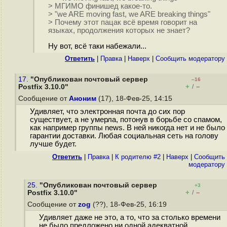
> МГИМО финишед какое-то.
> "we ARE moving fast, we ARE breaking things"
> Почему этот пацак всё время говорит на
языках, продолжения которых не знает?
Ну вот, всё таки набежали...
Ответить
|
Правка
|
Наверх
|
Cообщить модератору
17.
"Опубликован почтовый сервер
–16
+
–
Postfix 3.10.0"
/
Сообщение от
Аноним
(17), 18-Фев-25, 14:15
Удивляет, что электронная почта до сих пор
существует, а не умерла, потонув в борьбе со спамом,
как например группы news. В ней никогда нет и не было
гарантии доставки. Любая социальная сеть на голову
лучше будет.
Ответить
|
Правка
|
К родителю #2
|
Наверх
|
Cообщить
модератору
25.
"Опубликован почтовый сервер
+3
+
–
Postfix 3.10.0"
/
Сообщение от
zog
(??), 18-Фев-25, 16:19
Удивляет даже не это, а то, что за столько времени
не было предложено ни одной адекватной