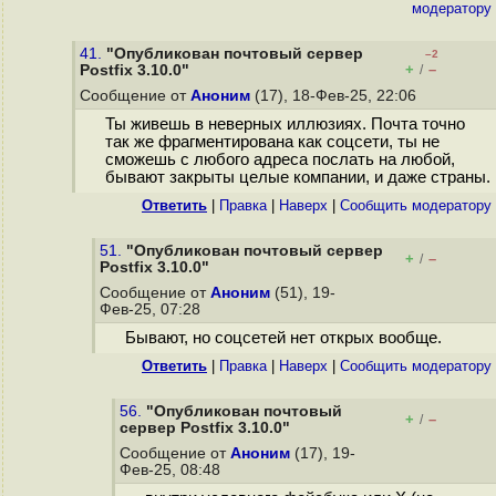
модератору
41.
"Опубликован почтовый сервер
–2
+
–
Postfix 3.10.0"
/
Сообщение от
Аноним
(17), 18-Фев-25, 22:06
Ты живешь в неверных иллюзиях. Почта точно
так же фрагментирована как соцсети, ты не
сможешь с любого адреса послать на любой,
бывают закрыты целые компании, и даже страны.
Ответить
|
Правка
|
Наверх
|
Cообщить модератору
51.
"Опубликован почтовый сервер
+
–
/
Postfix 3.10.0"
Сообщение от
Аноним
(51), 19-
Фев-25, 07:28
Бывают, но соцсетей нет открых вообще.
Ответить
|
Правка
|
Наверх
|
Cообщить модератору
56.
"Опубликован почтовый
+
–
/
сервер Postfix 3.10.0"
Сообщение от
Аноним
(17), 19-
Фев-25, 08:48