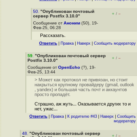
50.
"Опубликован почтовый
+
–
/
сервер Postfix 3.10.0"
Сообщение от
Аноним
(50), 19-
Фев-25, 06:28
Рассказать.
Ответить
|
Правка
|
Наверх
|
Cообщить модератору
59
.
"Опубликован почтовый сервер
+
–
/
Postfix 3.10.0"
Сообщение от
OpenEcho
(?), 19-
Фев-25, 13:44
> Может как протокол не привязан, но стоит
накрыться крупному провайдеру (gmail, outlook
, yandex) и большая часть почт и аккаунтов
просто пропадёт.
Страшно, аж жуть... Оказывается других то и
нет, ужас...
Ответить
|
Правка
|
К родителю #43
|
Наверх
|
Cообщить
модератору
48.
"Опубликован почтовый сервер
+
–
/