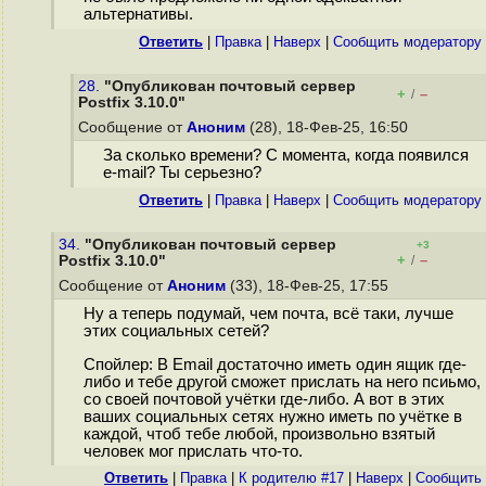
альтернативы.
Ответить
|
Правка
|
Наверх
|
Cообщить модератору
28.
"Опубликован почтовый сервер
+
–
/
Postfix 3.10.0"
Сообщение от
Аноним
(28), 18-Фев-25, 16:50
За сколько времени? С момента, когда появился
e-mail? Ты серьезно?
Ответить
|
Правка
|
Наверх
|
Cообщить модератору
34.
"Опубликован почтовый сервер
+3
+
–
Postfix 3.10.0"
/
Сообщение от
Аноним
(33), 18-Фев-25, 17:55
Ну а теперь подумай, чем почта, всё таки, лучше
этих социальных сетей?
Спойлер: В Email достаточно иметь один ящик где-
либо и тебе другой сможет прислать на него псиьмо,
со своей почтовой учётки где-либо. А вот в этих
ваших социальных сетях нужно иметь по учётке в
каждой, чтоб тебе любой, произвольно взятый
человек мог прислать что-то.
Ответить
|
Правка
|
К родителю #17
|
Наверх
|
Cообщить