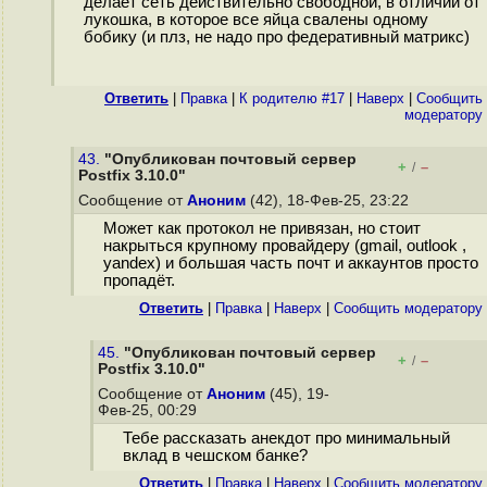
делает сеть действительно свободной, в отличии от
лукошка, в которое все яйца свалены одному
бобику (и плз, не надо про федеративный матрикс)
Ответить
|
Правка
|
К родителю #17
|
Наверх
|
Cообщить
модератору
43.
"Опубликован почтовый сервер
+
–
/
Postfix 3.10.0"
Сообщение от
Аноним
(42), 18-Фев-25, 23:22
Может как протокол не привязан, но стоит
накрыться крупному провайдеру (gmail, outlook ,
yandex) и большая часть почт и аккаунтов просто
пропадёт.
Ответить
|
Правка
|
Наверх
|
Cообщить модератору
45.
"Опубликован почтовый сервер
+
–
/
Postfix 3.10.0"
Сообщение от
Аноним
(45), 19-
Фев-25, 00:29
Тебе рассказать анекдот про минимальный
вклад в чешском банке?
Ответить
|
Правка
|
Наверх
|
Cообщить модератору