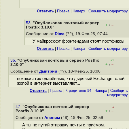
Ответить
|
Правка
|
Наверх
|
Cообщить модератору
53.
"Опубликован почтовый сервер
+
–
/
Postfix 3.10.0"
Сообщение от
Dima
(??), 19-Фев-25, 07:44
У майкрософт фронтендами стоят постфиксы.
Ответить
|
Правка
|
Наверх
|
Cообщить модератору
36.
"Опубликован почтовый сервер Postfix
+1
+
–
3.10.0"
/
Сообщение от
Дмитрий
(??), 18-Фев-25, 18:06
покажи этих одарённых, кто дырявый Exchange голой
жопой в интернет выставляют...
Ответить
|
Правка
|
К родителю #4
|
Наверх
|
Cообщить
модератору
47.
"Опубликован почтовый сервер
–1
+
–
Postfix 3.10.0"
/
Сообщение от
Аноним
(48), 19-Фев-25, 02:59
А ты не путай отправку почты с приёмом.