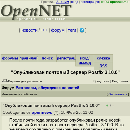
Профиль:
Аноним
(
вход
|
регистрация
)
неRU
opennet.me
[
новости
/
+++
|
форум
|
теги
|
]
форумы
правила/FAQ
поиск
регистрация
вход/
слежка
выход
RSS
"Опубликован почтовый сервер Postfix 3.10.0"
Вариант для распечатки
Пред. тема
|
След. тема
Форум
Разговоры, обсуждение новостей
Изначальное сообщение
[
Отслеживать
]
"Опубликован почтовый сервер Postfix 3.10.0"
+
–
/
Сообщение от
opennews
(?), 18-Фев-25, 11:02
После почти года разработки опубликован релиз новой
стабильной ветки почтового сервера Postfix - 3.10.0. В то
же время объявлено о прекращении поддержки ветки