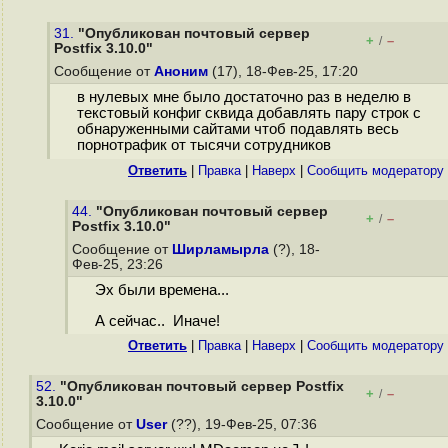
31.
"Опубликован почтовый сервер
+
–
/
Postfix 3.10.0"
Сообщение от
Аноним
(17), 18-Фев-25, 17:20
в нулевых мне было достаточно раз в неделю в
текстовый конфиг сквида добавлять пару строк с
обнаруженными сайтами чтоб подавлять весь
порнотрафик от тысячи сотрудников
Ответить
|
Правка
|
Наверх
|
Cообщить модератору
44.
"Опубликован почтовый сервер
+
–
/
Postfix 3.10.0"
Сообщение от
Ширламырла
(?), 18-
Фев-25, 23:26
Эх были времена...
А сейчас.. Иначе!
Ответить
|
Правка
|
Наверх
|
Cообщить модератору
52.
"Опубликован почтовый сервер Postfix
+
–
/
3.10.0"
Сообщение от
User
(??), 19-Фев-25, 07:36