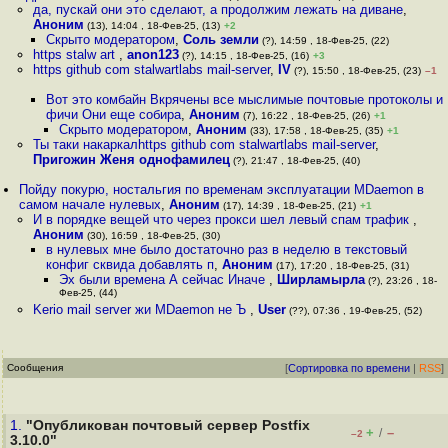
да, пускай они это сделают, а продолжим лежать на диване
,
Аноним
(13), 14:04 , 18-Фев-25, (13)
+2
Скрыто модератором
,
Соль земли
(?), 14:59 , 18-Фев-25, (22)
https stalw art
,
anon123
(?), 14:15 , 18-Фев-25, (16)
+3
https github com stalwartlabs mail-server
,
IV
(?), 15:50 , 18-Фев-25, (23)
–1
Вот это комбайн Вкрячены все мыслимые почтовые протоколы и
фичи Они еще собира
,
Аноним
(7), 16:22 , 18-Фев-25, (26)
+1
Скрыто модератором
,
Аноним
(33), 17:58 , 18-Фев-25, (35)
+1
Ты таки накаркалhttps github com stalwartlabs mail-server
,
Пригожин Женя однофамилец
(?), 21:47 , 18-Фев-25, (40)
Пойду покурю, ностальгия по временам эксплуатации MDaemon в
самом начале нулевых
,
Аноним
(17), 14:39 , 18-Фев-25, (21)
+1
И в порядке вещей что через прокси шел левый спам трафик
,
Аноним
(30), 16:59 , 18-Фев-25, (30)
в нулевых мне было достаточно раз в неделю в текстовый
конфиг сквида добавлять п
,
Аноним
(17), 17:20 , 18-Фев-25, (31)
Эх были времена А сейчас Иначе
,
Ширламырла
(?), 23:26 , 18-
Фев-25, (44)
Kerio mail server жи MDaemon не Ъ
,
User
(??), 07:36 , 19-Фев-25, (52)
Сообщения
[
Сортировка по времени
|
RSS
]
1.
"Опубликован почтовый сервер Postfix
+
–
/
–2
3.10.0"