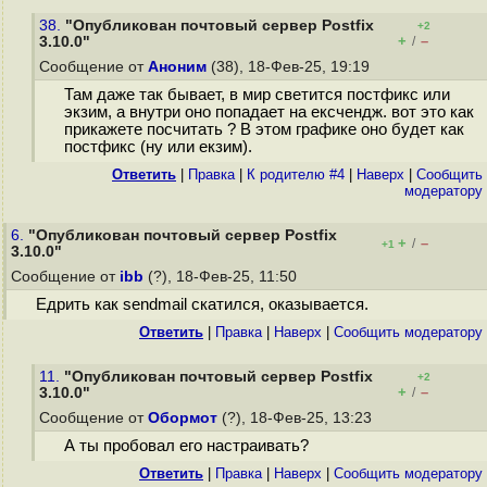
38.
"Опубликован почтовый сервер Postfix
+2
+
–
3.10.0"
/
Сообщение от
Аноним
(38), 18-Фев-25, 19:19
Там даже так бывает, в мир светится постфикс или
экзим, а внутри оно попадает на ексчендж. вот это как
прикажете посчитать ? В этом графике оно будет как
постфикс (ну или екзим).
Ответить
|
Правка
|
К родителю #4
|
Наверх
|
Cообщить
модератору
6.
"Опубликован почтовый сервер Postfix
+
–
/
+1
3.10.0"
Сообщение от
ibb
(?), 18-Фев-25, 11:50
Едрить как sendmail скатился, оказывается.
Ответить
|
Правка
|
Наверх
|
Cообщить модератору
11.
"Опубликован почтовый сервер Postfix
+2
+
–
3.10.0"
/
Сообщение от
Обормот
(?), 18-Фев-25, 13:23
А ты пробовал его настраивать?
Ответить
|
Правка
|
Наверх
|
Cообщить модератору