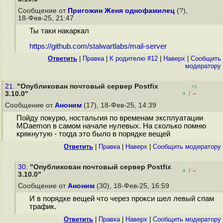
Сообщение от
Пригожин Женя однофамилец
(?),
18-Фев-25, 21:47
Ты таки накаркал
https://github.com/stalwartlabs/mail-server
Ответить
|
Правка
|
К родителю #12
|
Наверх
|
Cообщить
модератору
21.
"Опубликован почтовый сервер Postfix
+1
+
–
3.10.0"
/
Сообщение от
Аноним
(17), 18-Фев-25, 14:39
Пойду покурю, ностальгия по временам эксплуатации
MDaemon в самом начале нулевых. На сколько помню
крякнутую - тогда это было в порядке вещей
Ответить
|
Правка
|
Наверх
|
Cообщить модератору
30.
"Опубликован почтовый сервер Postfix
+
–
/
3.10.0"
Сообщение от
Аноним
(30), 18-Фев-25, 16:59
И в порядке вещей что через прокси шел левый спам
трафик.
Ответить
|
Правка
|
Наверх
|
Cообщить модератору