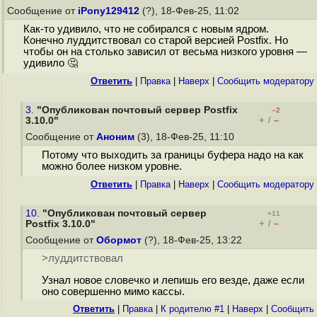
Сообщение от
iPony129412
(?), 18-Фев-25, 11:02
Как-то удивило, что не собирался с новым ядром.
Конечно луддитствовал со старой версией Postfix. Но
чтобы он на столько зависил от весьма низкого уровня —
удивило 🤔
Ответить
|
Правка
|
Наверх
|
Cообщить модератору
3.
"Опубликован почтовый сервер Postfix
–2
+
–
3.10.0"
/
Сообщение от
Аноним
(3), 18-Фев-25, 11:10
Потому что выходить за границы буфера надо на как
можно более низком уровне.
Ответить
|
Правка
|
Наверх
|
Cообщить модератору
10.
"Опубликован почтовый сервер
+11
+
–
Postfix 3.10.0"
/
Сообщение от
Обормот
(?), 18-Фев-25, 13:22
>луддитствовал
Узнал новое словечко и лепишь его везде, даже если
оно совершенно мимо кассы.
Ответить
|
Правка
|
К родителю #1
|
Наверх
|
Cообщить