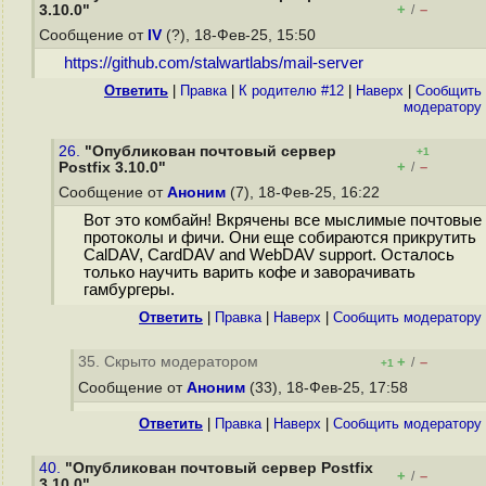
+
–
3.10.0"
/
Сообщение от
IV
(?), 18-Фев-25, 15:50
https://github.com/stalwartlabs/mail-server
Ответить
|
Правка
|
К родителю #12
|
Наверх
|
Cообщить
модератору
26.
"Опубликован почтовый сервер
+1
+
–
Postfix 3.10.0"
/
Сообщение от
Аноним
(7), 18-Фев-25, 16:22
Вот это комбайн! Вкрячены все мыслимые почтовые
протоколы и фичи. Они еще собираются прикрутить
CalDAV, CardDAV and WebDAV support. Осталось
только научить варить кофе и заворачивать
гамбургеры.
Ответить
|
Правка
|
Наверх
|
Cообщить модератору
35. Скрыто модератором
+
–
/
+1
Сообщение от
Аноним
(33), 18-Фев-25, 17:58
Ответить
|
Правка
|
Наверх
|
Cообщить модератору
40.
"Опубликован почтовый сервер Postfix
+
–
/
3.10.0"