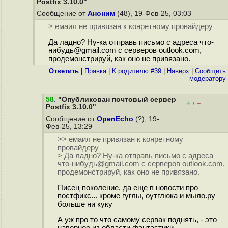
Postfix 3.10.0"
Сообщение от
Аноним
(48), 19-Фев-25, 03:03
> емаил не привязан к конретному провайдеру
Да ладно? Ну-ка отправь письмо с адреса что-
нибудь@gmail.com с серверов outlook.com,
продемонстрируй, как оно не привязано.
Ответить
|
Правка
|
К родителю #39
|
Наверх
|
Cообщить
модератору
58
.
"Опубликован почтовый сервер
+
–
/
Postfix 3.10.0"
Сообщение от
OpenEcho
(?), 19-
Фев-25, 13:29
>> емаил не привязан к конретному
провайдеру
> Да ладно? Ну-ка отправь письмо с адреса
что-нибудь@gmail.com с серверов outlook.com,
продемонстрируй, как оно не привязано.
Пиceц поколение, да еще в новости про
постфикс... кроме гуглы, оутглюка и мыло.ру
больше ни куку
А уж про то что самому сервак поднять, - это
наверное из области фантастики...