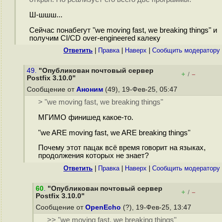
Ш-шшш...
Сейчас понабегут "we moving fast, we breaking things" и
получим CI/CD over-engineered калеку
Ответить
|
Правка
|
Наверх
|
Cообщить модератору
49.
"Опубликован почтовый сервер
+
–
/
Postfix 3.10.0"
Сообщение от
Аноним
(49), 19-Фев-25, 05:47
> "we moving fast, we breaking things"
МГИМО финишед какое-то.
"we ARE moving fast, we ARE breaking things"
Почему этот пацак всё время говорит на языках,
продолжения которых не знает?
Ответить
|
Правка
|
Наверх
|
Cообщить модератору
60
.
"Опубликован почтовый сервер
+
–
/
Postfix 3.10.0"
Сообщение от
OpenEcho
(?), 19-Фев-25, 13:47
>> "we moving fast, we breaking things"