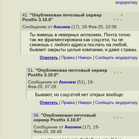
модератору
41.
"Опубликован почтовый сервер
–2
+
–
Postfix 3.10.0"
/
Сообщение от
Аноним
(17), 18-Фев-25, 22:06
Ты живешь в неверных иллюзиях. Почта точно
так же фрагментирована как соцсети, ты не
сможешь с любого адреса послать на любой,
бывают закрыты целые компании, и даже страны.
Ответить
|
Правка
|
Наверх
|
Cообщить модератору
51.
"Опубликован почтовый сервер
+
–
/
Postfix 3.10.0"
Сообщение от
Аноним
(51), 19-
Фев-25, 07:28
Бывают, но соцсетей нет открых вообще.
Ответить
|
Правка
|
Наверх
|
Cообщить модератору
56.
"Опубликован почтовый
+
–
/
сервер Postfix 3.10.0"
Сообщение от
Аноним
(17), 19-
Фев-25, 08:48