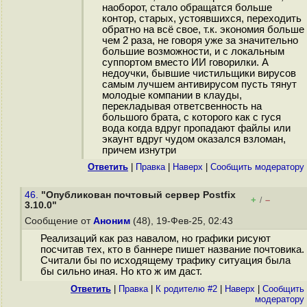
наоборот, стало обращатся больше
контор, старых, устоявшихся, переходить
обратно на всё свое, т.к. экономия больше
чем 2 раза, не говоря уже за значительно
большие возможности, и с локальным
суппортом вместо ИИ говорилки. А
недоучки, бывшие чистильщики вирусов
самым лучшем антивирусом пусть тянут
молодые компании в клауды,
перекладывая ответсвенность на
большого брата, с которого как с гуся
вода когда вдруг пропадают файлы или
экаунт вдруг чудом оказался взломан,
причем изнутри
Ответить
|
Правка
|
Наверх
|
Cообщить модератору
46.
"Опубликован почтовый сервер Postfix
+
–
/
3.10.0"
Сообщение от
Аноним
(48), 19-Фев-25, 02:43
Реализаций как раз навалом, но графики рисуют
посчитав тех, кто в баннере пишет название почтовика.
Считали бы по исходящему трафику ситуация была
бы сильно иная. Но кто ж им даст.
Ответить
|
Правка
|
К родителю #2
|
Наверх
|
Cообщить
модератору