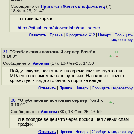
Сообщение от
Пригожин Женя однофамилец
(?),
18-Фев-25, 21:47
Ты таки накаркал
https://github.com/stalwartlabs/mail-server
Ответить
|
Правка
|
К родителю #12
|
Наверх
|
Cообщить
модератору
21.
"Опубликован почтовый сервер Postfix
+1
+
–
3.10.0"
/
Сообщение от
Аноним
(17), 18-Фев-25, 14:39
Пойду покурю, ностальгия по временам эксплуатации
MDaemon в самом начале нулевых. На сколько помню
крякнутую - тогда это было в порядке вещей
Ответить
|
Правка
|
Наверх
|
Cообщить модератору
30.
"Опубликован почтовый сервер Postfix
+
–
/
3.10.0"
Сообщение от
Аноним
(30), 18-Фев-25, 16:59
И в порядке вещей что через прокси шел левый спам
трафик.
Ответить
|
Правка
|
Наверх
|
Cообщить модератору