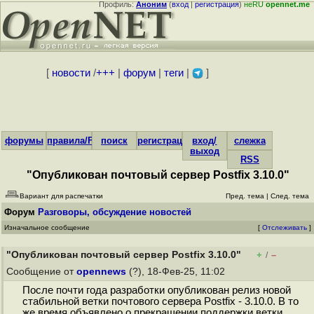
Профиль:
Аноним
(
вход
|
регистрация
)
неRU
opennet.me
[
новости
/
+++
|
форум
|
теги
|
]
форумы
правила/FAQ
поиск
регистрация
вход/
слежка
выход
RSS
"Опубликован почтовый сервер Postfix 3.10.0"
Вариант для распечатки
Пред. тема
|
След. тема
Форум
Разговоры, обсуждение новостей
Изначальное сообщение
[
Отслеживать
]
"Опубликован почтовый сервер Postfix 3.10.0"
+
–
/
Сообщение от
opennews
(?), 18-Фев-25, 11:02
После почти года разработки опубликован релиз новой
стабильной ветки почтового сервера Postfix - 3.10.0. В то
же время объявлено о прекращении поддержки ветки