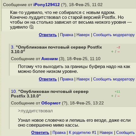
Сообщение от
iPony129412
(?), 18-Фев-25, 11:02
Как-то удивило, что не собирался с новым ядром.
Конечно луддитствовал со старой версией Postfix. Но
чтобы он на столько зависил от весьма низкого уровня —
удивило 🤔
Ответить
|
Правка
|
Наверх
|
Cообщить модератору
3.
"Опубликован почтовый сервер Postfix
–2
+
–
3.10.0"
/
Сообщение от
Аноним
(3), 18-Фев-25, 11:10
Потому что выходить за границы буфера надо на как
можно более низком уровне.
Ответить
|
Правка
|
Наверх
|
Cообщить модератору
10.
"Опубликован почтовый сервер
+11
+
–
Postfix 3.10.0"
/
Сообщение от
Обормот
(?), 18-Фев-25, 13:22
>луддитствовал
Узнал новое словечко и лепишь его везде, даже если
оно совершенно мимо кассы.
Ответить
|
Правка
|
К родителю #1
|
Наверх
|
Cообщить