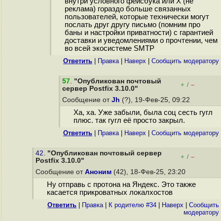
внутри условного фейсбука или Х (не
реклама) гораздо больше связанных
пользователей, которые технически могут
послать друг другу письмо (помним про
баны и настройки приватности) с гарантией
доставки и уведомлениями о прочтении, чем
во всей экосистеме SMTP
Ответить
|
Правка
|
Наверх
|
Cообщить модератору
57
.
"Опубликован почтовый
+
–
/
сервер Postfix 3.10.0"
Сообщение от
Jh
(?), 19-Фев-25, 09:22
Ха, ха. Уже забыли, была соц сесть гугл
плюс. так гугл её просто закрыл.
Ответить
|
Правка
|
Наверх
|
Cообщить модератору
42.
"Опубликован почтовый сервер
+
–
/
Postfix 3.10.0"
Сообщение от
Аноним
(42), 18-Фев-25, 23:20
Ну отправь с протона на Яндекс. Это также
касается прикроватных локалхостов
Ответить
|
Правка
|
К родителю #34
|
Наверх
|
Cообщить
модератору