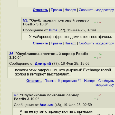
Ответить
|
Правка
|
Наверх
|
Cообщить модератору
53.
"Опубликован почтовый сервер
+
–
/
Postfix 3.10.0"
Сообщение от
Dima
(??), 19-Фев-25, 07:44
У майкрософт фронтендами стоят постфиксы.
Ответить
|
Правка
|
Наверх
|
Cообщить модератору
36.
"Опубликован почтовый сервер Postfix
+1
+
–
3.10.0"
/
Сообщение от
Дмитрий
(??), 18-Фев-25, 18:06
покажи этих одарённых, кто дырявый Exchange голой
жопой в интернет выставляют...
Ответить
|
Правка
|
К родителю #4
|
Наверх
|
Cообщить
модератору
47.
"Опубликован почтовый сервер
–1
+
–
Postfix 3.10.0"
/
Сообщение от
Аноним
(48), 19-Фев-25, 02:59
А ты не путай отправку почты с приёмом.