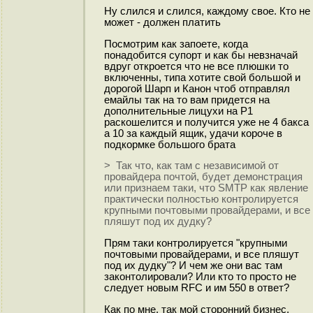
Ну слился и слился, каждому свое. Кто не
может - должен платить
Посмотрим как запоете, когда
понадобится супорт и как бы невзначай
вдруг откроется что не все плюшки то
включенны, типа хотите свой большой и
дорогой Шарп и Канон чтоб отправлял
емайлы так на то вам придется на
дополнительные лицухи на Р1
раскошелится и получится уже не 4 бакса
а 10 за каждый ящик, удачи короче в
подкормке большого брата
> Так что, как там с независимой от
провайдера почтой, будет демонстрация
или признаем таки, что SMTP как явление
практически полностью контролируется
крупными почтовыми провайдерами, и все
пляшут под их дудку?
Прям таки контролируется "крупными
почтовыми провайдерами, и все пляшут
под их дудку"? И чем же они вас там
законтолировали? Или кто то просто не
следует новым RFC и им 550 в ответ?
Как по мне, так мой сторонний бизнес,