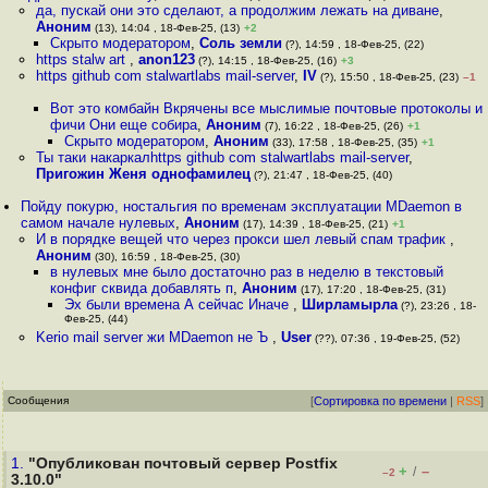
да, пускай они это сделают, а продолжим лежать на диване
,
Аноним
(13), 14:04 , 18-Фев-25, (13)
+2
Скрыто модератором
,
Соль земли
(?), 14:59 , 18-Фев-25, (22)
https stalw art
,
anon123
(?), 14:15 , 18-Фев-25, (16)
+3
https github com stalwartlabs mail-server
,
IV
(?), 15:50 , 18-Фев-25, (23)
–1
Вот это комбайн Вкрячены все мыслимые почтовые протоколы и
фичи Они еще собира
,
Аноним
(7), 16:22 , 18-Фев-25, (26)
+1
Скрыто модератором
,
Аноним
(33), 17:58 , 18-Фев-25, (35)
+1
Ты таки накаркалhttps github com stalwartlabs mail-server
,
Пригожин Женя однофамилец
(?), 21:47 , 18-Фев-25, (40)
Пойду покурю, ностальгия по временам эксплуатации MDaemon в
самом начале нулевых
,
Аноним
(17), 14:39 , 18-Фев-25, (21)
+1
И в порядке вещей что через прокси шел левый спам трафик
,
Аноним
(30), 16:59 , 18-Фев-25, (30)
в нулевых мне было достаточно раз в неделю в текстовый
конфиг сквида добавлять п
,
Аноним
(17), 17:20 , 18-Фев-25, (31)
Эх были времена А сейчас Иначе
,
Ширламырла
(?), 23:26 , 18-
Фев-25, (44)
Kerio mail server жи MDaemon не Ъ
,
User
(??), 07:36 , 19-Фев-25, (52)
Сообщения
[
Сортировка по времени
|
RSS
]
1.
"Опубликован почтовый сервер Postfix
+
–
/
–2
3.10.0"