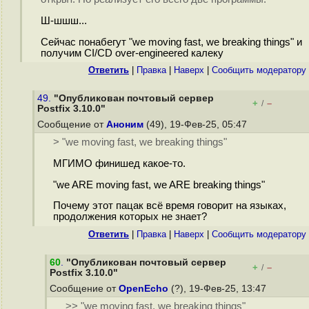
Ш-шшш...
Сейчас понабегут "we moving fast, we breaking things" и
получим CI/CD over-engineered калеку
Ответить
|
Правка
|
Наверх
|
Cообщить модератору
49.
"Опубликован почтовый сервер
+
–
/
Postfix 3.10.0"
Сообщение от
Аноним
(49), 19-Фев-25, 05:47
> "we moving fast, we breaking things"
МГИМО финишед какое-то.
"we ARE moving fast, we ARE breaking things"
Почему этот пацак всё время говорит на языках,
продолжения которых не знает?
Ответить
|
Правка
|
Наверх
|
Cообщить модератору
60
.
"Опубликован почтовый сервер
+
–
/
Postfix 3.10.0"
Сообщение от
OpenEcho
(?), 19-Фев-25, 13:47
>> "we moving fast, we breaking things"