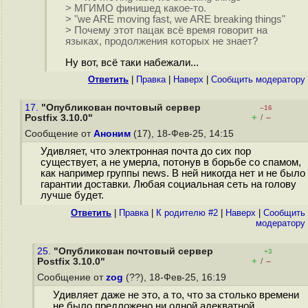
> МГИМО финишед какое-то.
> "we ARE moving fast, we ARE breaking things"
> Почему этот пацак всё время говорит на
языках, продолжения которых не знает?
Ну вот, всё таки набежали...
Ответить
|
Правка
|
Наверх
|
Cообщить модератору
17.
"Опубликован почтовый сервер
–16
+
–
Postfix 3.10.0"
/
Сообщение от
Аноним
(17), 18-Фев-25, 14:15
Удивляет, что электронная почта до сих пор
существует, а не умерла, потонув в борьбе со спамом,
как например группы news. В ней никогда нет и не было
гарантии доставки. Любая социальная сеть на голову
лучше будет.
Ответить
|
Правка
|
К родителю #2
|
Наверх
|
Cообщить
модератору
25.
"Опубликован почтовый сервер
+3
+
–
Postfix 3.10.0"
/
Сообщение от
zog
(??), 18-Фев-25, 16:19
Удивляет даже не это, а то, что за столько времени
не было предложено ни одной адекватной