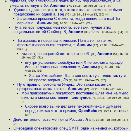
Удивляет, что электронная почта до сих пор существует, а не
умерла, потонув в бо
,
Аноним
(17), 14:15 , 18-Фев-25, (17)
–16
Удивляет даже не это, а то, что за столько времени не было
предложено ни одной а
,
zog
(??), 16:19 , 18-Фев-25, (25)
+3
За сколько времени С момента, когда появился e-mail Ты
серьезно
,
Аноним
(28), 16:50 , 18-Фев-25, (28)
Ну а теперь подумай, чем почта, всё таки, лучше этих
социальных сетей Спойлер В
,
Аноним
(33), 17:55 , 18-Фев-25, (34)
+3
Ты живешь в неверных иллюзиях Почта точно так же
фрагментирована как соцсети, т
,
Аноним
(17), 22:06 , 18-Фев-25,
(41)
–2
Бывают, но соцсетей нет открых вообще
,
Аноним
(51), 07:28 ,
19-Фев-25, (51)
внутри условного фейсбука или Х не реклама гораздо
больше связанных пользовате
,
Аноним
(17), 08:48 , 19-
Фев-25, (56)
Ха, ха Уже забыли, была соц сесть гугл плюс так гугл
её просто закрыл
,
Jh
(?), 09:22 , 19-Фев-25, (
57
)
Ну отправь с протона на Яндекс Это также касается
прикроватных локалхостов
,
Аноним
(42), 23:20 , 18-Фев-25, (42)
Мой прикроватный локалхост, постоянно шлет мне на мыло
отчеты о своем состоянии
,
anonymos
(?), 08:14 , 19-Фев-25, (54)
+1
Скорее всего вы не делаете next-next-next, и думаете
перед тем как что то примен
,
OpenEcho
(?), 15:54 , 20-Фев-25,
(
)
64
Действительно, есть же Почта России
,
А
(??), 18:45 , 18-Фев-25, (37)
–1
Очередной опенетовский спец SMTP один из немногих, который