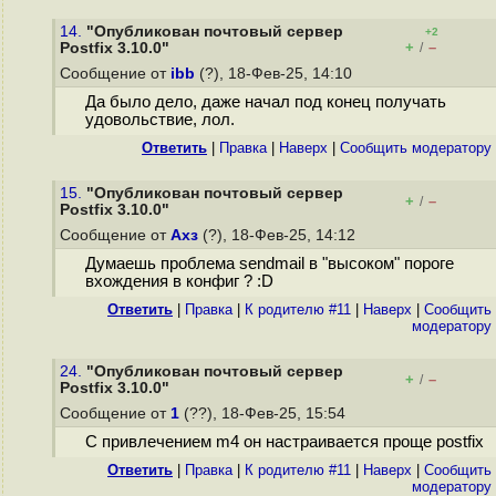
14.
"Опубликован почтовый сервер
+2
+
–
Postfix 3.10.0"
/
Сообщение от
ibb
(?), 18-Фев-25, 14:10
Да было дело, даже начал под конец получать
удовольствие, лол.
Ответить
|
Правка
|
Наверх
|
Cообщить модератору
15.
"Опубликован почтовый сервер
+
–
/
Postfix 3.10.0"
Сообщение от
Ахз
(?), 18-Фев-25, 14:12
Думаешь проблема sendmail в "высоком" пороге
вхождения в конфиг ? :D
Ответить
|
Правка
|
К родителю #11
|
Наверх
|
Cообщить
модератору
24.
"Опубликован почтовый сервер
+
–
/
Postfix 3.10.0"
Сообщение от
1
(??), 18-Фев-25, 15:54
С привлечением m4 он настраивается проще postfix
Ответить
|
Правка
|
К родителю #11
|
Наверх
|
Cообщить
модератору