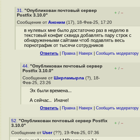
31.
"Опубликован почтовый сервер
+
–
/
Postfix 3.10.0"
Сообщение от
Аноним
(17), 18-Фев-25, 17:20
в нулевых мне было достаточно раз в неделю в
текстовый конфиг сквида добавлять пару строк с
обнаруженными сайтами чтоб подавлять весь
порнотрафик от тысячи сотрудников
Ответить
|
Правка
|
Наверх
|
Cообщить модератору
44.
"Опубликован почтовый сервер
+
–
/
Postfix 3.10.0"
Сообщение от
Ширламырла
(?), 18-
Фев-25, 23:26
Эх были времена...
А сейчас.. Иначе!
Ответить
|
Правка
|
Наверх
|
Cообщить модератору
52.
"Опубликован почтовый сервер Postfix
+
–
/
3.10.0"
Сообщение от
User
(??), 19-Фев-25, 07:36