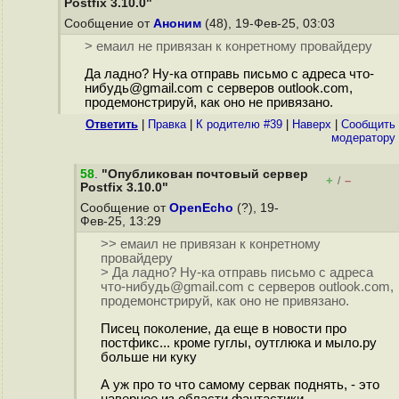
Postfix 3.10.0"
Сообщение от
Аноним
(48), 19-Фев-25, 03:03
> емаил не привязан к конретному провайдеру
Да ладно? Ну-ка отправь письмо с адреса что-
нибудь@gmail.com с серверов outlook.com,
продемонстрируй, как оно не привязано.
Ответить
|
Правка
|
К родителю #39
|
Наверх
|
Cообщить
модератору
58
.
"Опубликован почтовый сервер
+
–
/
Postfix 3.10.0"
Сообщение от
OpenEcho
(?), 19-
Фев-25, 13:29
>> емаил не привязан к конретному
провайдеру
> Да ладно? Ну-ка отправь письмо с адреса
что-нибудь@gmail.com с серверов outlook.com,
продемонстрируй, как оно не привязано.
Пиceц поколение, да еще в новости про
постфикс... кроме гуглы, оутглюка и мыло.ру
больше ни куку
А уж про то что самому сервак поднять, - это
наверное из области фантастики...