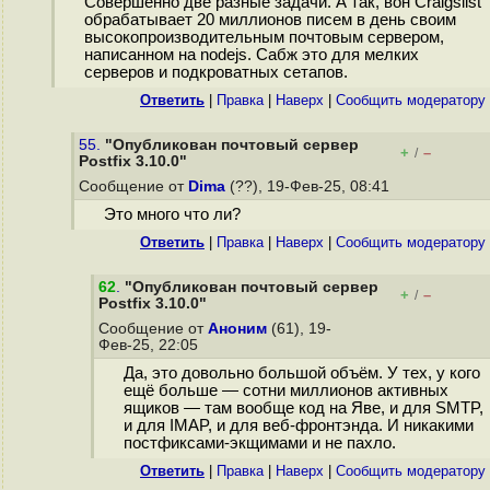
Совершенно две разные задачи. А так, вон Craigslist
обрабатывает 20 миллионов писем в день своим
высокопроизводительным почтовым сервером,
написанном на nodejs. Сабж это для мелких
серверов и подкроватных сетапов.
Ответить
|
Правка
|
Наверх
|
Cообщить модератору
55.
"Опубликован почтовый сервер
+
–
/
Postfix 3.10.0"
Сообщение от
Dima
(??), 19-Фев-25, 08:41
Это много что ли?
Ответить
|
Правка
|
Наверх
|
Cообщить модератору
62
.
"Опубликован почтовый сервер
+
–
/
Postfix 3.10.0"
Сообщение от
Аноним
(61), 19-
Фев-25, 22:05
Да, это довольно большой объём. У тех, у кого
ещё больше — сотни миллионов активных
ящиков — там вообще код на Яве, и для SMTP,
и для IMAP, и для веб-фронтэнда. И никакими
постфиксами-экщимами и не пахло.
Ответить
|
Правка
|
Наверх
|
Cообщить модератору