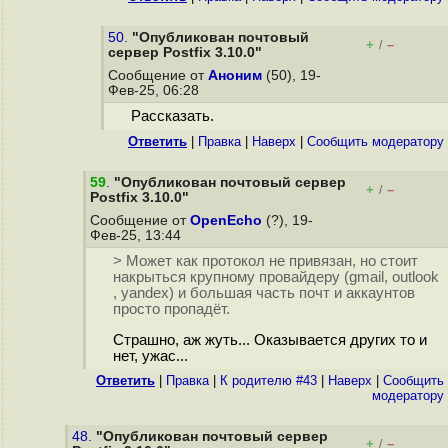
50.
"Опубликован почтовый
+
–
/
сервер Postfix 3.10.0"
Сообщение от
Аноним
(50), 19-
Фев-25, 06:28
Рассказать.
Ответить
|
Правка
|
Наверх
|
Cообщить модератору
59
.
"Опубликован почтовый сервер
+
–
/
Postfix 3.10.0"
Сообщение от
OpenEcho
(?), 19-
Фев-25, 13:44
> Может как протокол не привязан, но стоит
накрыться крупному провайдеру (gmail, outlook
, yandex) и большая часть почт и аккаунтов
просто пропадёт.
Страшно, аж жуть... Оказывается других то и
нет, ужас...
Ответить
|
Правка
|
К родителю #43
|
Наверх
|
Cообщить
модератору
48.
"Опубликован почтовый сервер
+
–
/