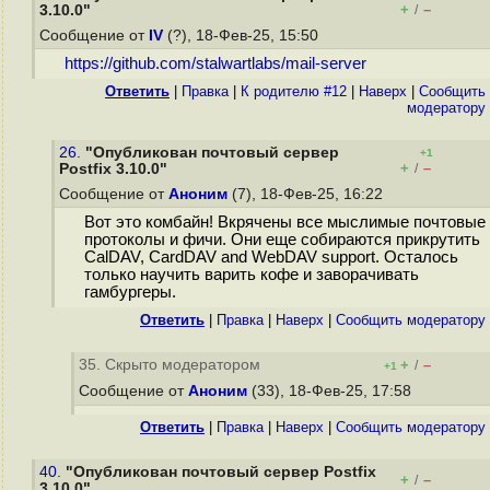
+
–
3.10.0"
/
Сообщение от
IV
(?), 18-Фев-25, 15:50
https://github.com/stalwartlabs/mail-server
Ответить
|
Правка
|
К родителю #12
|
Наверх
|
Cообщить
модератору
26.
"Опубликован почтовый сервер
+1
+
–
Postfix 3.10.0"
/
Сообщение от
Аноним
(7), 18-Фев-25, 16:22
Вот это комбайн! Вкрячены все мыслимые почтовые
протоколы и фичи. Они еще собираются прикрутить
CalDAV, CardDAV and WebDAV support. Осталось
только научить варить кофе и заворачивать
гамбургеры.
Ответить
|
Правка
|
Наверх
|
Cообщить модератору
35. Скрыто модератором
+
–
/
+1
Сообщение от
Аноним
(33), 18-Фев-25, 17:58
Ответить
|
Правка
|
Наверх
|
Cообщить модератору
40.
"Опубликован почтовый сервер Postfix
+
–
/
3.10.0"