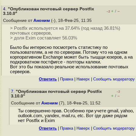
4.
"Опубликован почтовый сервер Postfix
+
–
/
–2
3.10.0"
Сообщение от
Аноним
(-), 18-Фев-25, 11:35
> Postfix используется на 37.64% (год назад 36.81%)
почтовых серверов,
> доля Exim составляет 56.03%
Было бы интересно посмотреть статистику по
пользователям, а не по серверам. Потому что на одном
корпоративном Exchange может быть тыщщи юзеров, а на
подкроватном постфигсе - полторы калеки.
Вот это бы показало реальное использование почтовых
серверов.
Ответить
|
Правка
|
Наверх
|
Cообщить модератору
7.
"Опубликован почтовый сервер Postfix
–2
+
–
3.10.0"
/
Сообщение от
Аноним
(7), 18-Фев-25, 11:52
Ты совершенно прав. Особенно при учете gmail, yahoo,
outlook.com, yandex, mail.ru, etc. Вот где даже рядом
нет Postfix и Exim
Ответить
|
Правка
|
Наверх
|
Cообщить модератору