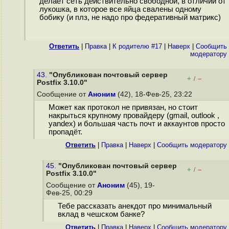
делает сеть действительно свободной, в отличии от
лукошка, в которое все яйца свалены одному
бобику (и плз, не надо про федеративный матрикс)
Ответить
|
Правка
|
К родителю #17
|
Наверх
|
Cообщить
модератору
43.
"Опубликован почтовый сервер
+
–
/
Postfix 3.10.0"
Сообщение от
Аноним
(42), 18-Фев-25, 23:22
Может как протокол не привязан, но стоит
накрыться крупному провайдеру (gmail, outlook ,
yandex) и большая часть почт и аккаунтов просто
пропадёт.
Ответить
|
Правка
|
Наверх
|
Cообщить модератору
45.
"Опубликован почтовый сервер
+
–
/
Postfix 3.10.0"
Сообщение от
Аноним
(45), 19-
Фев-25, 00:29
Тебе рассказать анекдот про минимальный
вклад в чешском банке?
Ответить
|
Правка
|
Наверх
|
Cообщить модератору