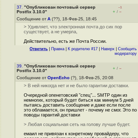
37.
"Опубликован почтовый сервер
–1
+
–
Postfix 3.10.0"
/
Сообщение от
А
(??), 18-Фев-25, 18:45
> Удивляет, что электронная почта до сих пор
существует, а не умерла,
Действительно, есть же Почта России.
Ответить
|
Правка
|
К родителю #17
|
Наверх
|
Cообщить
модератору
39.
"Опубликован почтовый сервер
+
–
/
Postfix 3.10.0"
Сообщение от
OpenEcho
(?), 18-Фев-25, 20:08
> В ней никогда нет и не было гарантии доставки.
Очередной опенетовский "спец"... SMTP один из
немногих, который будет биться как миниум 5 дней
пытаясь доставить сообщение и даже если после
это обламается, он пришлет - почему не смог. Это по
поводы гарантий доставки
> Любая социальная сеть на голову лучше будет.
емаил не привязан к конретному провайдеру, что