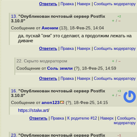
Ответить
|
Правка
|
Наверх
|
Cообщить модератору
13.
"Опубликован почтовый сервер Postfix
+2
+
–
3.10.0"
/
Сообщение от
Аноним
(13), 18-Фев-25, 14:04
да, пускай "они" это сделают, а продолжим лежать на
диване
Ответить
|
Правка
|
Наверх
|
Cообщить модератору
22. Скрыто модератором
+
–
/
Сообщение от
Соль земли
(?), 18-Фев-25, 14:59
Ответить
|
Правка
|
Наверх
|
Cообщить модератору
16.
"Опубликован почтовый сервер Postfix
+3
+
–
3.10.0"
/
Сообщение от
anon123
(?), 18-Фев-25, 14:15
https://stalw.art
/
Ответить
|
Правка
|
К родителю #12
|
Наверх
|
Cообщить
модератору
23.
"Опубликован почтовый сервер Postfix
–1