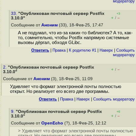
модератору
33.
"Опубликован почтовый сервер Postfix
+3
+
–
3.10.0"
/
Сообщение от
Аноним
(33), 18-Фев-25, 17:47
А не подумал, что из-за каких-то библиотек? А то, как-
то, сомнительно, чтобы Postfix напрямую системные
вызовы дёргал, обходя GLibc.
Ответить
|
Правка
|
К родителю #1
|
Наверх
|
Cообщить
модератору
2.
"Опубликован почтовый сервер Postfix
+
–
/
3.10.0"
Сообщение от
Аноним
(3), 18-Фев-25, 11:09
Удивляет что формат электронной почты полностью
открыт. Но реализует его всего две программы.
Ответить
|
Правка
|
Наверх
|
Cообщить модератору
9.
"Опубликован почтовый сервер Postfix
+6
+
–
3.10.0"
/
Сообщение от
OpenEcho
(?), 18-Фев-25, 12:12
> Удивляет что формат электронной почты полностью
открыт. Но реализует его всего две программы.