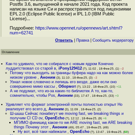
Postfix 3.6, выпущенной в начале 2021 года. Код проекта
написан на языке Си и распространяется под лицензиями
EPL 2.0 (Eclipse Public license) и IPL 1.0 (IBM Public
License)...
Подробнее:
https://www.opennet.ru/opennews/art.shtml?
num=62741
Ответить
|
Правка
|
Cообщить модератору
Оглавление
Как-то удивило, что не собирался с новым ядром Конечно
луддитствовал со старой в
,
iPony129412
(?), 11:02 , 18-Фев-25, (1)
–2
Потому что выходить за границы буфера надо на как можно более
низком уровне
,
Аноним
(3), 11:10 , 18-Фев-25, (3)
–2
Узнал новое словечко и лепишь его везде, даже если оно
совершенно мимо кассы
,
Обормот
(?), 13:22 , 18-Фев-25, (10)
+11
А не подумал, что из-за каких-то библиотек А то, как-то,
сомнительно, чтобы Pos
,
Аноним
(33), 17:47 , 18-Фев-25, (33)
+3
Удивляет что формат электронной почты полностью открыт Но
реализует его всего д
,
Аноним
(3), 11:09 , 18-Фев-25, (2)
Ш-шшш Сейчас понабегут we moving fast, we breaking things и
получим CI CD ov
,
OpenEcho
(?), 12:12 , 18-Фев-25, (9)
+6
МГИМО финишед какое-то we ARE moving fast, we ARE breaking
things Почему этот
,
Аноним
(49), 05:47 , 19-Фев-25, (49)
Ну вот, всё таки набежали
,
OpenEcho
(?), 13:47 , 19-Фев-25, (
60
)