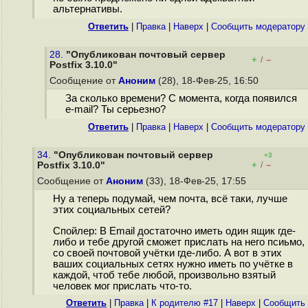
альтернативы.
Ответить
|
Правка
|
Наверх
|
Cообщить модератору
28.
"Опубликован почтовый сервер
+
–
/
Postfix 3.10.0"
Сообщение от
Аноним
(28), 18-Фев-25, 16:50
За сколько времени? С момента, когда появился
e-mail? Ты серьезно?
Ответить
|
Правка
|
Наверх
|
Cообщить модератору
34.
"Опубликован почтовый сервер
+3
+
–
Postfix 3.10.0"
/
Сообщение от
Аноним
(33), 18-Фев-25, 17:55
Ну а теперь подумай, чем почта, всё таки, лучше
этих социальных сетей?
Спойлер: В Email достаточно иметь один ящик где-
либо и тебе другой сможет прислать на него псиьмо,
со своей почтовой учётки где-либо. А вот в этих
ваших социальных сетях нужно иметь по учётке в
каждой, чтоб тебе любой, произвольно взятый
человек мог прислать что-то.
Ответить
|
Правка
|
К родителю #17
|
Наверх
|
Cообщить