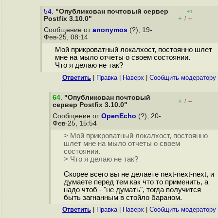
54.
"Опубликован почтовый сервер
+1
+
–
Postfix 3.10.0"
/
Сообщение от
anonymos
(?), 19-
Фев-25, 08:14
Мой прикроватный локалхост, постоянно шлет
мне на мыло отчеты о своем состоянии.
Что я делаю не так?
Ответить
|
Правка
|
Наверх
|
Cообщить модератору
64
.
"Опубликован почтовый
+
–
/
сервер Postfix 3.10.0"
Сообщение от
OpenEcho
(?), 20-
Фев-25, 15:54
> Мой прикроватный локалхост, постоянно
шлет мне на мыло отчеты о своем
состоянии.
> Что я делаю не так?
Скорее всего вы не делаете next-next-next, и
думаете перед тем как что то применить, а
надо чтоб - "не думать", тогда получится
быть загнанным в стойло бараном.
Ответить
|
Правка
|
Наверх
|
Cообщить модератору