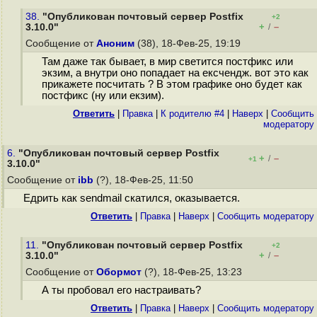
38.
"Опубликован почтовый сервер Postfix
+2
+
–
3.10.0"
/
Сообщение от
Аноним
(38), 18-Фев-25, 19:19
Там даже так бывает, в мир светится постфикс или
экзим, а внутри оно попадает на ексчендж. вот это как
прикажете посчитать ? В этом графике оно будет как
постфикс (ну или екзим).
Ответить
|
Правка
|
К родителю #4
|
Наверх
|
Cообщить
модератору
6.
"Опубликован почтовый сервер Postfix
+
–
/
+1
3.10.0"
Сообщение от
ibb
(?), 18-Фев-25, 11:50
Едрить как sendmail скатился, оказывается.
Ответить
|
Правка
|
Наверх
|
Cообщить модератору
11.
"Опубликован почтовый сервер Postfix
+2
+
–
3.10.0"
/
Сообщение от
Обормот
(?), 18-Фев-25, 13:23
А ты пробовал его настраивать?
Ответить
|
Правка
|
Наверх
|
Cообщить модератору