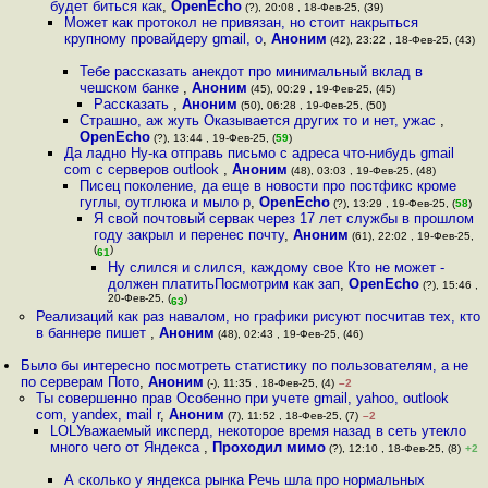
будет биться как
,
OpenEcho
(?), 20:08 , 18-Фев-25, (39)
Может как протокол не привязан, но стоит накрыться
крупному провайдеру gmail, o
,
Аноним
(42), 23:22 , 18-Фев-25, (43)
Тебе рассказать анекдот про минимальный вклад в
чешском банке
,
Аноним
(45), 00:29 , 19-Фев-25, (45)
Рассказать
,
Аноним
(50), 06:28 , 19-Фев-25, (50)
Страшно, аж жуть Оказывается других то и нет, ужас
,
OpenEcho
(?), 13:44 , 19-Фев-25, (
59
)
Да ладно Ну-ка отправь письмо с адреса что-нибудь gmail
com с серверов outlook
,
Аноним
(48), 03:03 , 19-Фев-25, (48)
Пиceц поколение, да еще в новости про постфикс кроме
гуглы, оутглюка и мыло р
,
OpenEcho
(?), 13:29 , 19-Фев-25, (
58
)
Я свой почтовый сервак через 17 лет службы в прошлом
году закрыл и перенес почту
,
Аноним
(61), 22:02 , 19-Фев-25,
(
)
61
Ну слился и слился, каждому свое Кто не может -
должен платитьПосмотрим как зап
,
OpenEcho
(?), 15:46 ,
20-Фев-25, (
)
63
Реализаций как раз навалом, но графики рисуют посчитав тех, кто
в баннере пишет
,
Аноним
(48), 02:43 , 19-Фев-25, (46)
Было бы интересно посмотреть статистику по пользователям, а не
по серверам Пото
,
Аноним
(-), 11:35 , 18-Фев-25, (4)
–2
Ты совершенно прав Особенно при учете gmail, yahoo, outlook
com, yandex, mail r
,
Аноним
(7), 11:52 , 18-Фев-25, (7)
–2
LOLУважаемый иксперд, некоторое время назад в сеть утекло
много чего от Яндекса
,
Проходил мимо
(?), 12:10 , 18-Фев-25, (8)
+2
А сколько у яндекса рынка Речь шла про нормальных