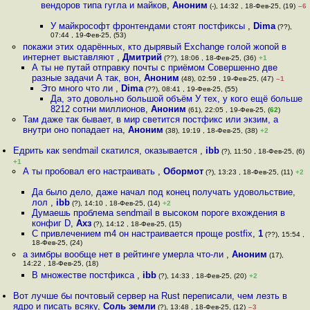
вендоров типа гугла и майков
,
Аноним
(-), 14:32 , 18-Фев-25, (19)
–6
У майкрософт фронтендами стоят постфиксы
,
Dima
(??),
07:44 , 19-Фев-25, (53)
покажи этих одарённых, кто дырявый Exchange голой жопой в
интернет выставляют
,
Дмитрий
(??), 18:06 , 18-Фев-25, (36)
+1
А ты не путай отправку почты с приёмом Совершенно две
разные задачи А так, вон
,
Аноним
(48), 02:59 , 19-Фев-25, (47)
–1
Это много что ли
,
Dima
(??), 08:41 , 19-Фев-25, (55)
Да, это довольно большой объём У тех, у кого ещё больше
8212 сотни миллионов
,
Аноним
(61), 22:05 , 19-Фев-25, (
62
)
Там даже так бывает, в мир светится постфикс или экзим, а
внутри оно попадает на
,
Аноним
(38), 19:19 , 18-Фев-25, (38)
+2
Едрить как sendmail скатился, оказывается
,
ibb
(?), 11:50 , 18-Фев-25, (6)
+1
А ты пробовал его настраивать
,
Обормот
(?), 13:23 , 18-Фев-25, (11)
+2
Да было дело, даже начал под конец получать удовольствие,
лол
,
ibb
(?), 14:10 , 18-Фев-25, (14)
+2
Думаешь проблема sendmail в высоком пороге вхождения в
конфиг D
,
Ахз
(?), 14:12 , 18-Фев-25, (15)
С привлечением m4 он настраивается проще postfix
,
1
(??), 15:54 ,
18-Фев-25, (24)
а зимбры вообще нет в рейтинге умерла что-ли
,
Аноним
(17),
14:22 , 18-Фев-25, (18)
В множестве постфикса
,
ibb
(?), 14:33 , 18-Фев-25, (20)
+2
Вот лучше бы почтовый сервер на Rust переписали, чем лезть в
ядро и писать всяку
,
Соль земли
(?), 13:48 , 18-Фев-25, (12)
–3