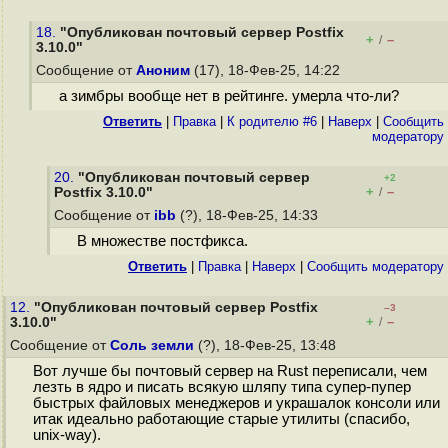
18.
"Опубликован почтовый сервер Postfix
+
–
/
3.10.0"
Сообщение от
Аноним
(17), 18-Фев-25, 14:22
а зимбры вообще нет в рейтинге. умерла что-ли?
Ответить
|
Правка
|
К родителю #6
|
Наверх
|
Cообщить
модератору
20.
"Опубликован почтовый сервер
+2
+
–
Postfix 3.10.0"
/
Сообщение от
ibb
(?), 18-Фев-25, 14:33
В множестве постфикса.
Ответить
|
Правка
|
Наверх
|
Cообщить модератору
12.
"Опубликован почтовый сервер Postfix
–3
+
–
3.10.0"
/
Сообщение от
Соль земли
(?), 18-Фев-25, 13:48
Вот лучше бы почтовый сервер на Rust переписали, чем
лезть в ядро и писать всякую шляпу типа супер-пупер
быстрых файловых менеджеров и украшалок консоли или
итак идеально работающие старые утилиты (спасибо,
unix-way).