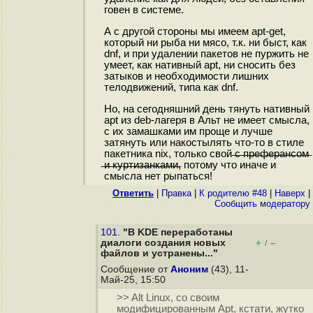
говен в системе.
А с другой стороны мы имеем apt-get,
который ни рыба ни мясо, т.к. ни быст, как
dnf, и при удалении пакетов не пуржить не
умеет, как нативный apt, ни сносить без
затыков и необходимости лишних
телодвижений, типа как dnf.
Но, на сегодняшний день тянуть нативный
apt из deb-лагеря в Альт не имеет смысла,
с их замашками им проще и лучше
затянуть или накостылять что-то в стиле
пакетника nix, только свой ̶с̶ ̶п̶р̶е̶ф̶е̶р̶а̶н̶с̶о̶м̶
̶и̶ ̶к̶у̶р̶т̶и̶з̶а̶н̶к̶а̶м̶и̶, потому что иначе и
смысла нет рыпаться!
Ответить
|
Правка
|
К родителю #48
|
Наверх
|
Cообщить модератору
101.
"В KDE переработаны
диалоги создания новых
+
–
/
файлов и устранены..."
Сообщение от
Аноним
(43), 11-
Май-25, 15:50
>> Alt Linux, со своим
модифицированным Apt, кстати, жутко