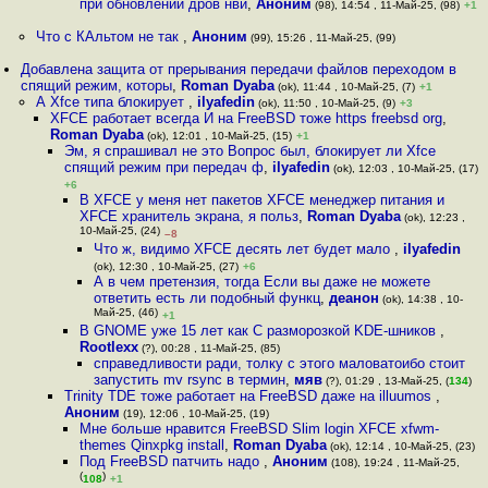
при обновлении дров нви
,
Аноним
(98), 14:54 , 11-Май-25, (98)
+1
Что с КАльтом не так
,
Аноним
(99), 15:26 , 11-Май-25, (99)
Добавлена защита от прерывания передачи файлов переходом в
спящий режим, которы
,
Roman Dyaba
(ok), 11:44 , 10-Май-25, (7)
+1
А Xfce типа блокирует
,
ilyafedin
(ok), 11:50 , 10-Май-25, (9)
+3
XFCE работает всегда И на FreeBSD тоже https freebsd org
,
Roman Dyaba
(ok), 12:01 , 10-Май-25, (15)
+1
Эм, я спрашивал не это Вопрос был, блокирует ли Xfce
спящий режим при передач ф
,
ilyafedin
(ok), 12:03 , 10-Май-25, (17)
+6
В XFCE у меня нет пакетов XFCE менеджер питания и
XFCE хранитель экрана, я польз
,
Roman Dyaba
(ok), 12:23 ,
10-Май-25, (24)
–8
Что ж, видимо XFCE десять лет будет мало
,
ilyafedin
(ok), 12:30 , 10-Май-25, (27)
+6
А в чем претензия, тогда Если вы даже не можете
ответить есть ли подобный функц
,
деанон
(ok), 14:38 , 10-
Май-25, (46)
+1
В GNOME уже 15 лет как С разморозкой KDE-шников
,
Rootlexx
(?), 00:28 , 11-Май-25, (85)
справедливости ради, толку с этого маловатоибо стоит
запустить mv rsync в термин
,
мяв
(?), 01:29 , 13-Май-25, (
134
)
Trinity TDE тоже работает на FreeBSD даже на illuumos
,
Аноним
(19), 12:06 , 10-Май-25, (19)
Мне больше нравится FreeBSD Slim login XFCE xfwm-
themes Qinxpkg install
,
Roman Dyaba
(ok), 12:14 , 10-Май-25, (23)
Под FreeBSD патчить надо
,
Аноним
(108), 19:24 , 11-Май-25,
(
)
108
+1