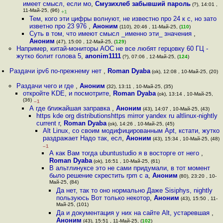
имеет смысл, если мо
,
Смузихлеб забывший пароль
(?), 14:01 ,
11-Май-25, (96)
+1
Тем, кого эти цифры волнуют, не известно про 24 к с, но зато
изветно про 23 976
,
Аноним
(110), 20:46 , 11-Май-25, (
110
)
Суть в том, что имеют смысл _именно эти_ значения
,
Аноним
(47), 15:00 , 12-Май-25, (
129
)
Например, китай-мониторы AOC не все любят герцовку 60 ГЦ -
жутко болит голова 5
,
anonim1111
(?), 07:06 , 12-Май-25, (
124
)
Раздачи ipv6 по-прежнему нет
,
Roman Dyaba
(ok), 12:08 , 10-Май-25, (20)
Раздачи чего и где
,
Аноним
(32), 13:11 , 10-Май-25, (35)
откройте KDE, и посмотрите
,
Roman Dyaba
(ok), 13:14 , 10-Май-25,
(36)
–1
А где ближайшая заправка
,
Аноним
(43), 14:07 , 10-Май-25, (43)
https kde org distributionshttps mirror yandex ru altlinux-nightly
current r
,
Roman Dyaba
(ok), 14:26 , 10-Май-25, (45)
Alt Linux, со своим модифицированным Apt, кстати, жутко
раздражает Надо так, есл
,
Аноним
(43), 15:34 , 10-Май-25, (48)
–1
А как Вам тогда ubuntustudio я в восторге от него
,
Roman Dyaba
(ok), 16:51 , 10-Май-25, (61)
В альтлинуксе это не сами придумали, в тот момент
было решение скрестить rpm с a
,
Аноним
(80), 23:20 , 10-
Май-25, (84)
Да нет, так то оно нормально Даже Sisiphys, nightly
пользуюсь Вот только некотор
,
Аноним
(43), 15:50 , 11-
Май-25, (101)
Да и документация у них на сайте Alt, устаревшая
,
Аноним
(43), 15:51 , 11-Май-25, (
102
)