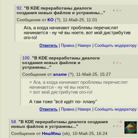
92.
"В KDE переработаны диалоги
+
–
/
создания новых файлов и устранены..."
Сообщение от
КО
(?), 11-Май-25, 11:01
Ага, а когда начинают проблемы перечислят
начинается - ну чё вы ноете, вот мой дистрибутив
ого-го!
Ответить
|
Правка
|
Наверх
|
Cообщить модератору
100.
"В KDE переработаны диалоги
создания новых файлов и
+
–
/
устранены..."
Сообщение от
aname
(?), 11-Май-25, 15:27
> Ага, а когда начинают проблемы перечислят
начинается - ну чё вы ноете,
> вот мой дистрибутив ого-го!
А там тоже "всё идёт по- плану"
Ответить
|
Правка
|
Наверх
|
Cообщить модератору
58.
"В KDE переработаны диалоги создания
–1
+
–
новых файлов и устранены..."
/
Сообщение от
НяшМяш
(ok), 10-Май-25, 16:24