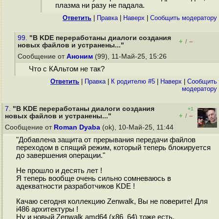
плазма ни разу не падала.
Ответить
|
Правка
|
Наверх
|
Cообщить модератору
99.
"В KDE переработаны диалоги создания
+
–
/
новых файлов и устранены..."
Сообщение от
Аноним
(99), 11-Май-25, 15:26
Что с КАльтом не так?
Ответить
|
Правка
|
К родителю #5
|
Наверх
|
Cообщить
модератору
7.
"В KDE переработаны диалоги создания
+1
+
–
новых файлов и устранены..."
/
Сообщение от
Roman Dyaba
(ok), 10-Май-25, 11:44
"Добавлена защита от прерывания передачи файлов
переходом в спящий режим, который теперь блокируется
до завершения операции."
Не прошло и десять лет !
Я теперь вообще очень сильно сомневаюсь в
адекватности разработчиков KDE !
Качаю сегодня коллекцию Zenwalk, Вы не поверите! Для
i486 архитектуры !
Ну и новый Zenwalk amd64 (x86_64) тоже есть.