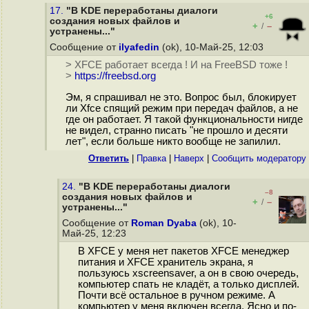
17.
"В KDE переработаны диалоги
+6
создания новых файлов и
+
–
/
устранены..."
Сообщение от
ilyafedin
(ok), 10-Май-25, 12:03
> XFCE работает всегда ! И на FreeBSD тоже !
>
https://freebsd.org
Эм, я спрашивал не это. Вопрос был, блокирует
ли Xfce спящий режим при передач файлов, а не
где он работает. Я такой функциональности нигде
не видел, странно писать "не прошло и десяти
лет", если больше никто вообще не запилил.
Ответить
|
Правка
|
Наверх
|
Cообщить модератору
24.
"В KDE переработаны диалоги
–8
создания новых файлов и
+
–
/
устранены..."
Сообщение от
Roman Dyaba
(ok), 10-
Май-25, 12:23
В XFCE у меня нет пакетов XFCE менеджер
питания и XFCE хранитель экрана, я
пользуюсь xscreensaver, а он в свою очередь,
компьютер спать не кладёт, а только дисплей.
Почти всё остальное в ручном режиме. А
компьютер у меня включен всегда. Ясно и по-