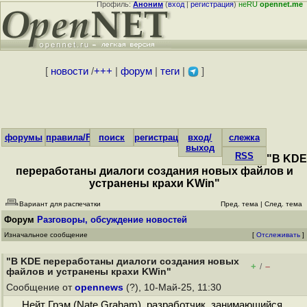
Профиль:
Аноним
(
вход
|
регистрация
)
неRU
opennet.me
[
новости
/
+++
|
форум
|
теги
|
]
форумы
правила/FAQ
поиск
регистрация
вход/
слежка
выход
RSS
"В KDE
переработаны диалоги создания новых файлов и
устранены крахи KWin"
Вариант для распечатки
Пред. тема
|
След. тема
Форум
Разговоры, обсуждение новостей
Изначальное сообщение
[
Отслеживать
]
"В KDE переработаны диалоги создания новых
+
–
/
файлов и устранены крахи KWin"
Сообщение от
opennews
(?), 10-Май-25, 11:30
Нейт Грэм (Nate Graham), разработчик, занимающийся