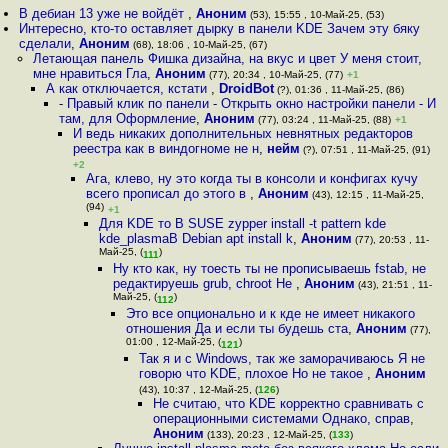
В дебиан 13 уже не войдёт
,
Аноним
(53), 15:55 , 10-Май-25, (53)
Интересно, кто-то оставляет дырку в панели KDE Зачем эту бяку
сделали
,
Аноним
(68), 18:06 , 10-Май-25, (67)
Летающая панель Фишка дизайна, на вкус и цвет У меня стоит,
мне нравиться Гла
,
Аноним
(77), 20:34 , 10-Май-25, (77)
+1
А как отключается, кстати
,
DroidBot
(?), 01:36 , 11-Май-25, (86)
- Правый клик по панели - Открыть окно настройки панели - И
там, для Оформление
,
Аноним
(77), 03:24 , 11-Май-25, (88)
+1
И ведь никаких дополнительных невнятных редакторов
реестра как в виндогноме не н
,
нейм
(?), 07:51 , 11-Май-25, (91)
+2
Ага, клево, ну это когда ты в консоли и конфигах кучу
всего прописал до этого в
,
Аноним
(43), 12:15 , 11-Май-25,
(94)
+1
Для KDE то В SUSE zypper install -t pattern kde
kde_plasmaВ Debian apt install k
,
Аноним
(77), 20:53 , 11-
Май-25, (
)
111
Ну кто как, ну тоесть ты не прописываешь fstab, не
редактируешь grub, chroot Не
,
Аноним
(43), 21:51 , 11-
Май-25, (
)
112
Это все опционально и к кде не имеет никакого
отношения Да и если ты будешь ста
,
Аноним
(77),
01:00 , 12-Май-25, (
)
121
Так я и с Windows, так же заморачиваюсь Я не
говорю что KDE, плохое Но не такое
,
Аноним
(43), 10:37 , 12-Май-25, (
126
)
Не считаю, что KDE корректно сравнивать с
операционными системами Однако, справ
,
Аноним
(133), 20:23 , 12-Май-25, (
133
)