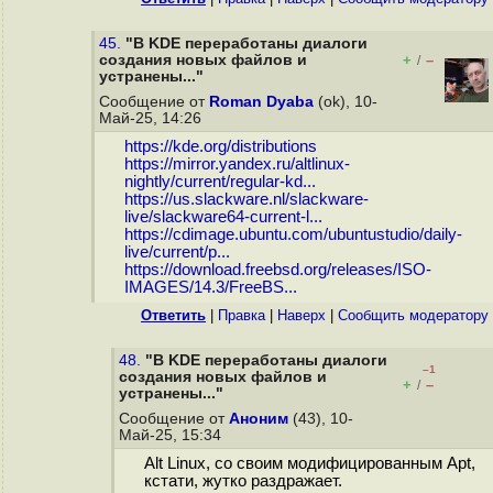
45.
"В KDE переработаны диалоги
создания новых файлов и
+
–
/
устранены..."
Сообщение от
Roman Dyaba
(ok), 10-
Май-25, 14:26
https://kde.org/distributions
https://mirror.yandex.ru/altlinux-
nightly/current/regular-kd...
https://us.slackware.nl/slackware-
live/slackware64-current-l...
https://cdimage.ubuntu.com/ubuntustudio/daily-
live/current/p...
https://download.freebsd.org/releases/ISO-
IMAGES/14.3/FreeBS...
Ответить
|
Правка
|
Наверх
|
Cообщить модератору
48.
"В KDE переработаны диалоги
–1
создания новых файлов и
+
–
/
устранены..."
Сообщение от
Аноним
(43), 10-
Май-25, 15:34
Alt Linux, со своим модифицированным Apt,
кстати, жутко раздражает.