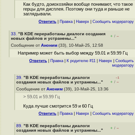
Как будто, доиохозяйки вообще понимают, что такое
герцы для дисплея. Поэтому они туда и раньше не
заглядывали.
Ответить
|
Правка
|
Наверх
|
Cообщить модератору
33.
"В KDE переработаны диалоги создания
+
–
/
новых файлов и устранены..."
Сообщение от
Аноним
(33), 10-Май-25, 12:58
Например может быть выбор между 59.01 и 59.99 Гц
Ответить
|
Правка
|
К родителю #11
|
Наверх
|
Cообщить
модератору
39.
"В KDE переработаны диалоги
–1
+
–
создания новых файлов и устранены..."
/
Сообщение от
Аноним
(39), 10-Май-25, 13:36
> 59.01 и 59.99 Гц
Куда лучше смотрится 59 и 60 Гц
Ответить
|
Правка
|
Наверх
|
Cообщить модератору
89.
"В KDE переработаны диалоги
+
–
/
создания новых файлов и устранены..."