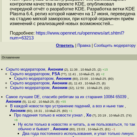
контролем качества в проекте KDE, опубликовал
очередной отчёт о разработке KDE. Разработка ветки KDE
Plasma 6.4, релиз которой намечен на 17 июня, переведена
на стадию мягкой заморозки, при которой ограничен приём
изменений с реализацией новых возможностей...
Подробнее:
https://www.opennet.ru/opennews/art.shtml?
num=63213
Ответить
|
Правка
|
Cообщить модератору
Оглавление
Скрыто модератором
,
Аноним
(2), 11:36 , 10-Май-25, (2)
+15
Скрыто модератором
,
FSA
(??), 11:41 , 10-Май-25, (4)
+2
Скрыто модератором
,
Аноним
(80), 23:00 , 10-Май-25, (80)
Скрыто модератором
,
Аноним
(6), 11:43 , 10-Май-25, (6)
Скрыто модератором
,
Аноним
(32), 12:50 , 10-Май-25, (32)
Самое лучшее DE, спасибо ребятам за их старания 10084 65039
,
Аноним
(5), 11:42 , 10-Май-25, (5)
+55
В каждой новости про устранение падений, а воз и ныне там
,
Аноним
(60), 16:31 , 10-Май-25, (60)
+1
Про падения только в новости узнал
,
Xo
(?), 20:19 , 10-Май-25, (74)
+8
Ну если только в новостях и читать, а не пользоваться, то так
обычно и бывает
,
Аноним
(80), 23:03 , 10-Май-25, (81)
–1
Два года постоянного использования, и упал только линукс