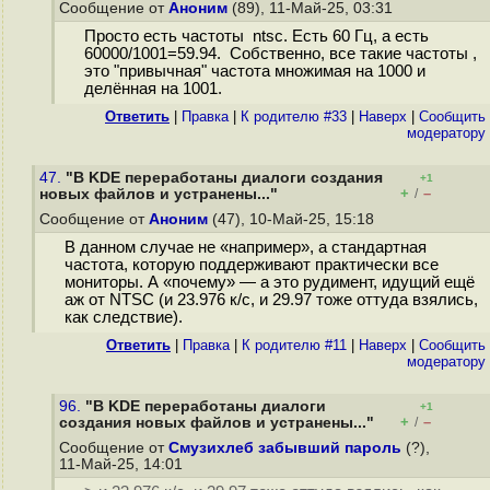
Сообщение от
Аноним
(89), 11-Май-25, 03:31
Просто есть частоты ntsc. Есть 60 Гц, а есть
60000/1001=59.94. Собственно, все такие частоты ,
это "привычная" частота множимая на 1000 и
делённая на 1001.
Ответить
|
Правка
|
К родителю #33
|
Наверх
|
Cообщить
модератору
47.
"В KDE переработаны диалоги создания
+1
+
–
новых файлов и устранены..."
/
Сообщение от
Аноним
(47), 10-Май-25, 15:18
В данном случае не «например», а стандартная
частота, которую поддерживают практически все
мониторы. А «почему» — а это рудимент, идущий ещё
аж от NTSC (и 23.976 к/с, и 29.97 тоже оттуда взялись,
как следствие).
Ответить
|
Правка
|
К родителю #11
|
Наверх
|
Cообщить
модератору
96.
"В KDE переработаны диалоги
+1
+
–
создания новых файлов и устранены..."
/
Сообщение от
Смузихлеб забывший пароль
(?),
11-Май-25, 14:01