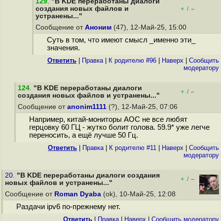
129
.
"В KDE переработаны диалоги
создания новых файлов и
+
–
/
устранены..."
Сообщение от
Аноним
(47), 12-Май-25, 15:00
Суть в том, что имеют смысл _именно эти_
значения.
Ответить
|
Правка
|
К родителю #96
|
Наверх
|
Cообщить
модератору
124
.
"В KDE переработаны диалоги
+
–
/
создания новых файлов и устранены..."
Сообщение от
anonim1111
(?), 12-Май-25, 07:06
Например, китай-мониторы AOC не все любят
герцовку 60 ГЦ - жутко болит голова. 59.9* уже легче
переносить, а ещё лучше 50 Гц.
Ответить
|
Правка
|
К родителю #11
|
Наверх
|
Cообщить
модератору
20.
"В KDE переработаны диалоги создания
+
–
/
новых файлов и устранены..."
Сообщение от
Roman Dyaba
(ok), 10-Май-25, 12:08
Раздачи ipv6 по-прежнему нет.
Ответить
|
Правка
|
Наверх
|
Cообщить модератору