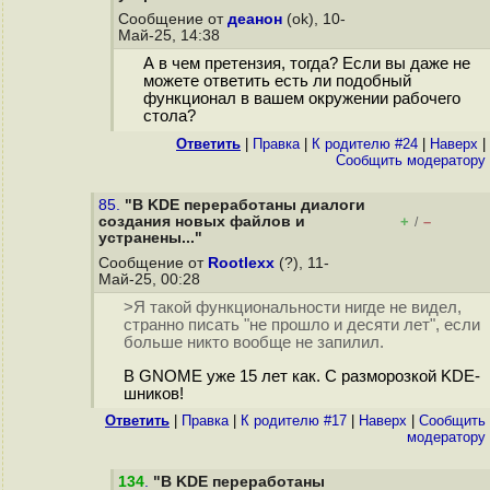
Сообщение от
деанон
(ok), 10-
Май-25, 14:38
А в чем претензия, тогда? Если вы даже не
можете ответить есть ли подобный
функционал в вашем окружении рабочего
стола?
Ответить
|
Правка
|
К родителю #24
|
Наверх
|
Cообщить модератору
85.
"В KDE переработаны диалоги
создания новых файлов и
+
–
/
устранены..."
Сообщение от
Rootlexx
(?), 11-
Май-25, 00:28
>Я такой функциональности нигде не видел,
странно писать "не прошло и десяти лет", если
больше никто вообще не запилил.
В GNOME уже 15 лет как. С разморозкой KDE-
шников!
Ответить
|
Правка
|
К родителю #17
|
Наверх
|
Cообщить
модератору
134
.
"В KDE переработаны