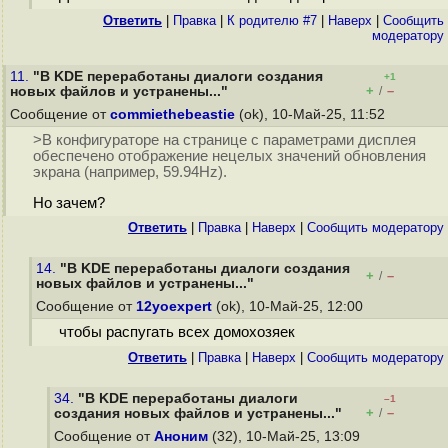
Ответить
|
Правка
|
К родителю #7
|
Наверх
|
Cообщить
модератору
11.
"В KDE переработаны диалоги создания
+1
+
–
новых файлов и устранены..."
/
Сообщение от
commiethebeastie
(ok), 10-Май-25, 11:52
>В конфигураторе на странице с параметрами дисплея
обеспечено отображение нецелых значений обновления
экрана (например, 59.94Hz).
Но зачем?
Ответить
|
Правка
|
Наверх
|
Cообщить модератору
14.
"В KDE переработаны диалоги создания
+
–
/
новых файлов и устранены..."
Сообщение от
12yoexpert
(ok), 10-Май-25, 12:00
чтобы распугать всех домохозяек
Ответить
|
Правка
|
Наверх
|
Cообщить модератору
34.
"В KDE переработаны диалоги
–1
+
–
создания новых файлов и устранены..."
/
Сообщение от
Аноним
(32), 10-Май-25, 13:09