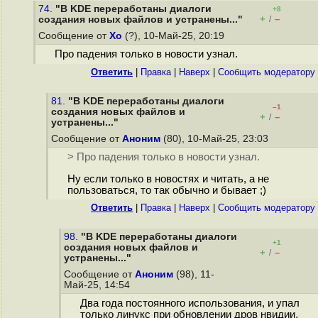
74.
"В KDE переработаны диалоги
+8
+
–
создания новых файлов и устранены..."
/
Сообщение от
Xo
(?), 10-Май-25, 20:19
Про падения только в новости узнал.
Ответить
|
Правка
|
Наверх
|
Cообщить модератору
81.
"В KDE переработаны диалоги
–1
создания новых файлов и
+
–
/
устранены..."
Сообщение от
Аноним
(80), 10-Май-25, 23:03
> Про падения только в новости узнал.
Ну если только в новостях и читать, а не
пользоваться, то так обычно и бывает ;)
Ответить
|
Правка
|
Наверх
|
Cообщить модератору
98.
"В KDE переработаны диалоги
+1
создания новых файлов и
+
–
/
устранены..."
Сообщение от
Аноним
(98), 11-
Май-25, 14:54
Два года постоянного использования, и упал
только линукс при обновлении дров нвидии,