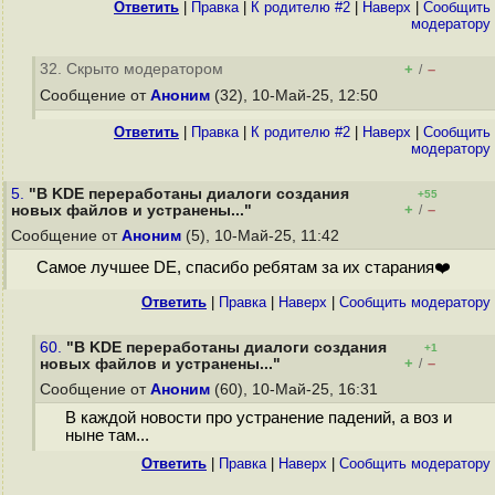
Ответить
|
Правка
|
К родителю #2
|
Наверх
|
Cообщить
модератору
32. Скрыто модератором
+
–
/
Сообщение от
Аноним
(32), 10-Май-25, 12:50
Ответить
|
Правка
|
К родителю #2
|
Наверх
|
Cообщить
модератору
5.
"В KDE переработаны диалоги создания
+55
+
–
новых файлов и устранены..."
/
Сообщение от
Аноним
(5), 10-Май-25, 11:42
Самое лучшее DE, спасибо ребятам за их старания❤️
Ответить
|
Правка
|
Наверх
|
Cообщить модератору
60.
"В KDE переработаны диалоги создания
+1
+
–
новых файлов и устранены..."
/
Сообщение от
Аноним
(60), 10-Май-25, 16:31
В каждой новости про устранение падений, а воз и
ныне там...
Ответить
|
Правка
|
Наверх
|
Cообщить модератору