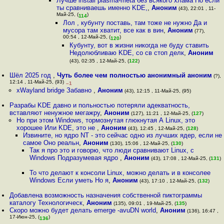
Лучше install plasma-meta без всякого хлама Но если
ты сравниваешь именно KDE,
,
Аноним
(43), 22:01 , 11-
Май-25, (
)
114
Лол , кубунту поставь, там тоже не нужно Да и
мусора там хватит, все как в вин
,
Аноним
(77),
00:54 , 12-Май-25, (
)
120
Кубунту, вот в жизни никогда не буду ставить
Недолюбливаю KDE, со св стоп делк
,
Аноним
(43), 02:35 , 12-Май-25, (
122
)
Шёл 2025 год
,
Чуть более чем полностью анонимный аноним
(?),
12:14 , 11-Май-25, (93)
–1
xWayland bridge Забавно
,
Аноним
(43), 12:15 , 11-Май-25, (95)
Разрабы KDE давно и польностью потеряли адекватность,
вставляют ненужное мегажру
,
Аноним
(127), 11:21 , 12-Май-25, (
127
)
Но при этом Windows, тормознутая глюкнутая А Linux, это
хорошее Или KDE, это не
,
Аноним
(43), 12:45 , 12-Май-25, (
128
)
Извините, но ядро NT - это сейчас одно из лучших ядер, если не
самое Оно реальн
,
Аноним
(130), 15:06 , 12-Май-25, (
130
)
Так я про это и говорю, что люди сравнивают Linux, с
Windows Подразумевая ядро
,
Аноним
(43), 17:08 , 12-Май-25, (
131
)
То что делают к консоли Linux, можно делать и в консолее
Windows Если уметь Но я
,
Аноним
(43), 17:10 , 12-Май-25, (
132
)
Добавлена возможность назначения собственной пиктограммы
каталогу Технологическ
,
Аноним
(135), 09:01 , 19-Май-25, (
135
)
Скоро можно будет делать emerge -avuDN world
,
Аноним
(136), 16:47 ,
17-Июн-25, (
)
136