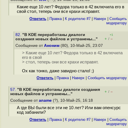
Какие еще 10 лет? Федора только в 42 включила его в
свой стол, теперь они все крахи исправят.
Ответить
|
Правка
|
К родителю #7
|
Наверх
|
Cообщить
модератору
82.
"В KDE переработаны диалоги
+1
+
–
создания новых файлов и устранены..."
/
Сообщение от
Аноним
(80), 10-Май-25, 23:07
> Какие еще 10 лет? Федора только в 42 включила
его в свой
> стол, теперь они все крахи исправят.
Ох как тонко, даже завидно стало! ;)
Ответить
|
Правка
|
Наверх
|
Cообщить модератору
57.
"В KDE переработаны диалоги создания
+
–
/
новых файлов и устранены..."
Сообщение от
aname
(?), 10-Май-25, 16:18
А где ВЫ были все эти не 10 лет? Или вам опенсурс
код забанили?
Ответить
|
Правка
|
К родителю #7
|
Наверх
|
Cообщить
модератору