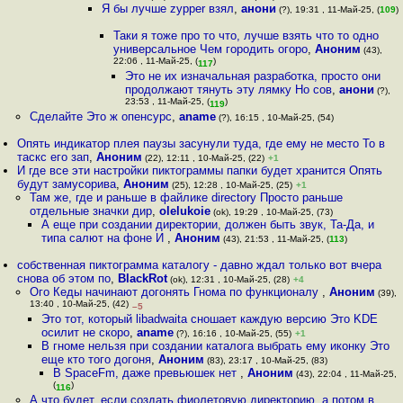
Я бы лучше zypper взял
,
анони
(?), 19:31 , 11-Май-25, (
109
)
Таки я тоже про то что, лучше взять что то одно
универсальное Чем городить огоро
,
Аноним
(43),
22:06 , 11-Май-25, (
)
117
Это не их изначальная разработка, просто они
продолжают тянуть эту лямку Но сов
,
анони
(?),
23:53 , 11-Май-25, (
)
119
Сделайте Это ж опенсурс
,
aname
(?), 16:15 , 10-Май-25, (54)
Опять индикатор плея паузы засунули туда, где ему не место То в
таскс его зап
,
Аноним
(22), 12:11 , 10-Май-25, (22)
+1
И где все эти настройки пиктограммы папки будет хранится Опять
будут замусорива
,
Аноним
(25), 12:28 , 10-Май-25, (25)
+1
Там же, где и раньше в файлике directory Просто раньше
отдельные значки дир
,
olelukoie
(ok), 19:29 , 10-Май-25, (73)
А еще при создании директории, должен быть звук, Та-Да, и
типа салют на фоне И
,
Аноним
(43), 21:53 , 11-Май-25, (
113
)
собственная пиктограмма каталогу - давно ждал только вот вчера
снова об этом по
,
BlackRot
(ok), 12:31 , 10-Май-25, (28)
+4
Ого Кеды начинают догонять Гнома по функционалу
,
Аноним
(39),
13:40 , 10-Май-25, (42)
–5
Это тот, который libadwaita сношает каждую версию Это KDE
осилит не скоро
,
aname
(?), 16:16 , 10-Май-25, (55)
+1
В гноме нельзя при создании каталога выбрать ему иконку Это
еще кто того догоня
,
Аноним
(83), 23:17 , 10-Май-25, (83)
В SpaceFm, даже превьюшек нет
,
Аноним
(43), 22:04 , 11-Май-25,
(
)
116
А что будет, если создать фиолетовую директорию, а потом в