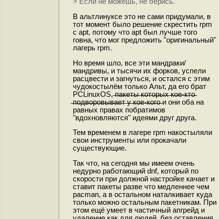
> Если не можешь, не берись.
В альтлинуксе это не сами придумали, в
тот момент было решение скрестить rpm
с apt, потому что apt был лучше того
говна, что мог предложить "оригинальный"
лагерь rpm.
Но время шло, все эти мандраки/
мандривы, и тысячи их форков, успели
расцвести и загнуться, и остался с этим
чудокостылём только Альт, да его брат
PCLinuxOS, ̶п̶а̶к̶е̶т̶ы̶ ̶к̶о̶т̶о̶р̶ы̶х̶ ̶к̶о̶е̶-̶к̶т̶о̶
̶п̶о̶д̶в̶о̶р̶о̶в̶ы̶в̶а̶е̶т̶ ̶у̶ ̶к̶о̶е̶-̶к̶о̶г̶о̶ и они оба на
равных правах побратимов
"вдохновляются" идеями друг друга.
Тем временем в лагере rpm накостыляли
свои инструменты или прокачали
существующие.
Так что, на сегодня мы имеем очень
недурно работающий dnf, который по
скорости при должной настройке качает и
ставит пакеты разве что медленнее чем
pacman, а в остальном наталкивает куда
только можно остальным пакетникам. При
этом ещё умеет в частичный апгрейд и
удаление как для людей, без оставления