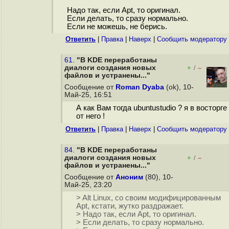
Надо так, если Apt, то оригинал.
Если делать, то сразу нормально.
Если не можешь, не берись.
Ответить
|
Правка
|
Наверх
|
Cообщить модератору
61.
"В KDE переработаны
диалоги создания новых
+
–
/
файлов и устранены..."
Сообщение от
Roman Dyaba
(ok), 10-
Май-25, 16:51
А как Вам тогда ubuntustudio ? я в восторге
от него !
Ответить
|
Правка
|
Наверх
|
Cообщить модератору
84.
"В KDE переработаны
диалоги создания новых
+
–
/
файлов и устранены..."
Сообщение от
Аноним
(80), 10-
Май-25, 23:20
> Alt Linux, со своим модифицированным
Apt, кстати, жутко раздражает.
> Надо так, если Apt, то оригинал.
> Если делать, то сразу нормально.