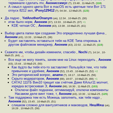
терминале сделать mv
,
Анониссимус
(?), 23:48 , 11-Май-25, (
118
)
А смысл одного цвета Вот в macOS есть цветные теги Вот 171
отпуск 8212 зел
,
iPony129412
(?), 04:34 , 12-Май-25, (
123
)
Да ладно
,
YetAnotherOnanym
(ok), 12:34 , 10-Май-25, (30)
итак было норм
,
Аноним
(37), 13:33 , 10-Май-25, (37)
+1
KDE четкая ОС
,
Аноним
(43), 13:38 , 10-Май-25, (41)
Выбор цвета папки при создании Это определенно лучшая фича
,
Аноним
(43), 13:33 , 10-Май-25, (38)
Будет заставлять оставаться тебя на KDE Типа откроешь в
другом файловом менеджер
,
Аноним
(43), 22:02 , 11-Май-25, (
115
)
Скажите им, чтобы дизайн изменили, спасибо
,
Nochi
(?), 14:14 , 10-
Май-25, (44)
–1
Все еще не могу понять, зачем мне на Linux переходить
,
Аноним
(43), 15:44 , 10-Май-25, (50)
Как будто бы тебя кто-то заставляет Пользуйся тем, что тебе
привычнее и удобнее
,
Аноним
(52), 15:45 , 10-Май-25, (52)
+2
Это риторический вопрос
,
aname
(?), 16:17 , 10-Май-25, (56)
Скрыто модератором
,
Аноним
(68), 18:07 , 10-Май-25, (68)
+1
САТА2 111ГБ Вин10 трещит как счётчик Даже КАльт11 молчит,
изредка встрескивая Э
,
Аноним
(99), 16:30 , 11-Май-25, (
103
)
Отключи файл подкачки, оптимизируй, отключи компоненты
Насамом деле винт тоже, т
,
Аноним
(43), 10:30 , 12-Май-25, (
125
)
Там поддержка тем есть Можешь заполнить, как тебе надо
,
Аноним
(52), 15:45 , 10-Май-25, (51)
слишком сложно для вантузятников и маководов
,
НяшМяш
(ok),
16:26 , 10-Май-25, (59)