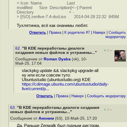
> Icon Name Last
modified Size Description[<--] Parent
Directory > -
> [ISO] zenlive-7.4-dvd.iso 2014-04-28 22:32 845M
Тухлятинка, всё как онанимы любят.
Ответить
|
Правка
|
К родителю #7
|
Наверх
|
Cообщить
модератору
62.
"В KDE переработаны диалоги
+
–
/
создания новых файлов и устранены..."
Сообщение от
Roman Dyaba
(ok), 10-
Май-25, 17:04
slackpkg update && slackpkg upgrade-all
ну или если совсем туго:
Ubuntustudio (ubuntustudio.org) KDE
https://cdimage.ubuntu.com/ubuntustudio/daily-
live/current/p...
Ответить
|
Правка
|
Наверх
|
Cообщить модератору
63.
"В KDE переработаны диалоги создания
+
–
/
новых файлов и устранены..."
Сообщение от
Аноним
(63), 10-Май-25, 17:20
Да. Раньше Zenwalk был годным дистром.