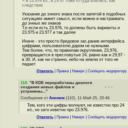
> и 23.976 к/с, и 29.97 тоже оттуда взялись, как
следствие
Указание до энного знака после запятой в подобных
ситуациях имеет смысл, если можно и настраивать
до энных же знаков
Т.е если есть 23.976, то должны быть варианты и
23.975 и 23.977 и так далее
Иначе - это просто бредовое зас.рание интерфейса
цифрами, пользователю даром не нужными
Тем более, что, по правилам округления, 23,976,
превращается в пресловутые 24, равно как и 29,97 -
в 30. И, как ни странно, небо на землю от того не
падает
Ответить
|
Правка
|
Наверх
|
Cообщить модератору
110
.
"В KDE переработаны диалоги
создания новых файлов и
+
–
/
устранены..."
Сообщение от
Аноним
(110), 11-Май-25, 20:46
Тем, кого эти цифры волнуют, не известно про 24
к/с, но зато изветно про 23.976.
Ответить
|
Правка
|
Наверх
|
Cообщить модератору