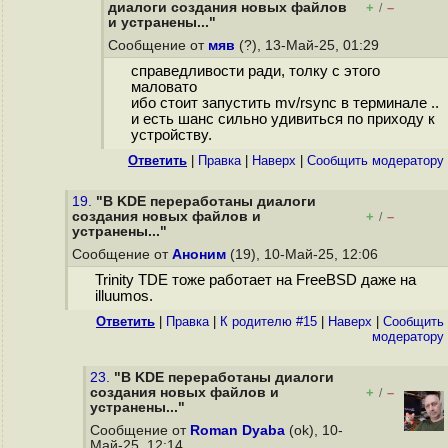
диалоги создания новых файлов
+
–
/
и устранены..."
Сообщение от
мяв
(?), 13-Май-25, 01:29
справедливости ради, толку с этого
маловато
ибо стоит запустить mv/rsync в терминале ..
и есть шанс сильно удивиться по приходу к
устройству.
Ответить
|
Правка
|
Наверх
|
Cообщить модератору
19.
"В KDE переработаны диалоги
создания новых файлов и
+
–
/
устранены..."
Сообщение от
Аноним
(19), 10-Май-25, 12:06
Trinity TDE тоже работает на FreeBSD даже на
illuumos.
Ответить
|
Правка
|
К родителю #15
|
Наверх
|
Cообщить
модератору
23.
"В KDE переработаны диалоги
создания новых файлов и
+
–
/
устранены..."
Сообщение от
Roman Dyaba
(ok), 10-
Май-25, 12:14