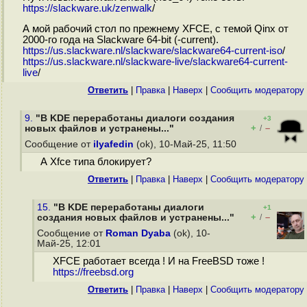
https://slackware.uk/zenwalk
/
А мой рабочий стол по прежнему XFCE, с темой Qinx от
2000-го года на Slackware 64-bit (-current).
https://us.slackware.nl/slackware/slackware64-current-iso
/
https://us.slackware.nl/slackware-live/slackware64-current-
live
/
Ответить
|
Правка
|
Наверх
|
Cообщить модератору
9.
"В KDE переработаны диалоги создания
+3
+
–
новых файлов и устранены..."
/
Сообщение от
ilyafedin
(ok), 10-Май-25, 11:50
А Xfce типа блокирует?
Ответить
|
Правка
|
Наверх
|
Cообщить модератору
15.
"В KDE переработаны диалоги
+1
+
–
создания новых файлов и устранены..."
/
Сообщение от
Roman Dyaba
(ok), 10-
Май-25, 12:01
XFCE работает всегда ! И на FreeBSD тоже !
https://freebsd.org
Ответить
|
Правка
|
Наверх
|
Cообщить модератору