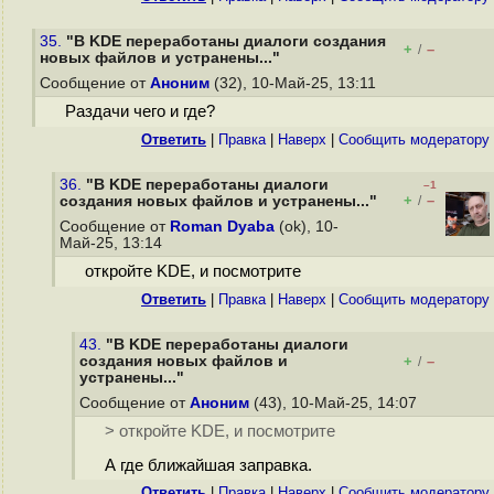
35.
"В KDE переработаны диалоги создания
+
–
/
новых файлов и устранены..."
Сообщение от
Аноним
(32), 10-Май-25, 13:11
Раздачи чего и где?
Ответить
|
Правка
|
Наверх
|
Cообщить модератору
36.
"В KDE переработаны диалоги
–1
+
–
создания новых файлов и устранены..."
/
Сообщение от
Roman Dyaba
(ok), 10-
Май-25, 13:14
откройте KDE, и посмотрите
Ответить
|
Правка
|
Наверх
|
Cообщить модератору
43.
"В KDE переработаны диалоги
создания новых файлов и
+
–
/
устранены..."
Сообщение от
Аноним
(43), 10-Май-25, 14:07
> откройте KDE, и посмотрите
А где ближайшая заправка.
Ответить
|
Правка
|
Наверх
|
Cообщить модератору