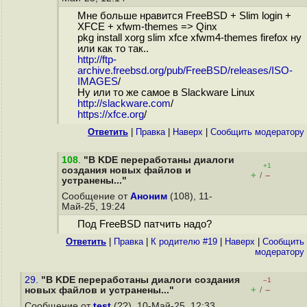
Мне больше нравится FreeBSD + Slim login +
XFCE + xfwm-themes => Qinx
pkg install xorg slim xfce xfwm4-themes firefox ну
или как то так..
http://ftp-
archive.freebsd.org/pub/FreeBSD/releases/ISO-
IMAGES
/
Ну или то же самое в Slackware Linux
http://slackware.com
/
https://xfce.org
/
Ответить
|
Правка
|
Наверх
|
Cообщить модератору
108
.
"В KDE переработаны диалоги
+1
создания новых файлов и
+
–
/
устранены..."
Сообщение от
Аноним
(108), 11-
Май-25, 19:24
Под FreeBSD патчить надо?
Ответить
|
Правка
|
К родителю #19
|
Наверх
|
Cообщить
модератору
29.
"В KDE переработаны диалоги создания
–1
+
–
новых файлов и устранены..."
/
Сообщение от
test
(??), 10-Май-25, 12:33