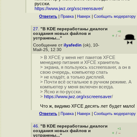
русски.
https://www.jwz.org/xscreensaver
/
Ответить
|
Правка
|
Наверх
|
Cообщить модератору
27.
"В KDE переработаны диалоги
+6
создания новых файлов и
+
–
/
устранены..."
Сообщение от
ilyafedin
(ok), 10-
Май-25, 12:30
> В XFCE у меня нет пакетов XFCE
менеджер питания и XFCE хранитель
> экрана, я пользуюсь xscreensaver, а он в
свою очередь, компьютер спать
> не кладёт, а только дисплей.
> Почти всё остальное в ручном режиме. А
компьютер у меня включен всегда.
> Ясно и по-русски.
>
https://www.jwz.org/xscreensaver
/
Что ж, видимо XFCE десять лет будет мало!
Ответить
|
Правка
|
Наверх
|
Cообщить модератору
46.
"В KDE переработаны диалоги
+1
создания новых файлов и
+
–
/
устранены..."