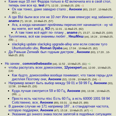
Какие еще 10 лет Федора только в 42 включила его в свой стол,
теперь они все кр
,
test
(??), 12:33 , 10-Май-25, (29)
–1
Ох как тонко, даже завидно стало
,
Аноним
(80), 23:07 , 10-Май-25,
(82)
+1
А где ВЫ были все эти не 10 лет Или вам опенсурс код забанили
,
aname
(?), 16:18 , 10-Май-25, (57)
Ага, а когда начинают проблемы перечислят начинается - ну чё
вы ноете, вот мой д
,
КО
(?), 11:01 , 11-Май-25, (92)
А там тоже всё идёт по- плану
,
aname
(?), 15:27 , 11-Май-25, (100)
Тухлятинка, всё как онанимы любят
,
НяшМяш
(ok), 16:24 , 10-Май-25,
(58)
–1
slackpkg update slackpkg upgrade-allну или если совсем туго
Ubuntustudio ubu
,
Roman Dyaba
(ok), 17:04 , 10-Май-25, (62)
Да Раньше Zenwalk был годным дистром
,
Аноним
(63), 17:20 , 10-
Май-25, (63)
Но зачем
,
commiethebeastie
(ok), 11:52 , 10-Май-25, (11)
+1
чтобы распугать всех домохозяек
,
12yoexpert
(ok), 12:00 , 10-Май-25,
(14)
Как будто, доиохозяйки вообще понимают, что такое герцы для
дисплея Поэтому они
,
Аноним
(32), 13:09 , 10-Май-25, (34)
–1
Например может быть выбор между 59 01 и 59 99 Гц
,
Аноним
(33),
12:58 , 10-Май-25, (33)
Куда лучше смотрится 59 и 60 Гц
,
Аноним
(39), 13:36 , 10-Май-25,
(39)
–1
Просто есть частоты ntsc Есть 60 Гц, а есть 60000 1001 59 94
Собственно, все
,
Аноним
(89), 03:31 , 11-Май-25, (89)
В данном случае не 171 например 187 , а стандартная частота,
которую поддержи
,
Аноним
(47), 15:18 , 10-Май-25, (47)
+1
Указание до энного знака после запятой в подобных ситуациях