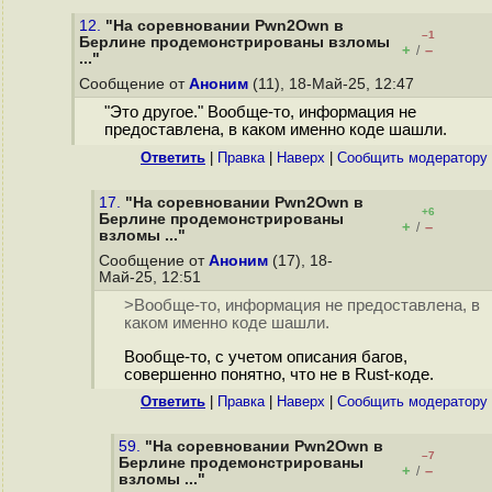
12.
"На соревновании Pwn2Own в
–1
Берлине продемонстрированы взломы
+
–
/
..."
Сообщение от
Аноним
(11), 18-Май-25, 12:47
"Это другое." Вообще-то, информация не
предоставлена, в каком именно коде шашли.
Ответить
|
Правка
|
Наверх
|
Cообщить модератору
17.
"На соревновании Pwn2Own в
+6
Берлине продемонстрированы
+
–
/
взломы ..."
Сообщение от
Аноним
(17), 18-
Май-25, 12:51
>Вообще-то, информация не предоставлена, в
каком именно коде шашли.
Вообще-то, с учетом описания багов,
совершенно понятно, что не в Rust-коде.
Ответить
|
Правка
|
Наверх
|
Cообщить модератору
59.
"На соревновании Pwn2Own в
–7
Берлине продемонстрированы
+
–
/
взломы ..."