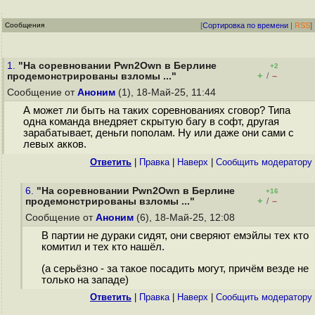
Сообщения
[
Сортировка по времени
|
RSS
]
1.
"На соревновании Pwn2Own в Берлине
+2
+
–
продемонстрированы взломы ..."
/
Сообщение от
Аноним
(1), 18-Май-25, 11:44
А может ли быть на таких соревнованиях сговор? Типа
одна команда внедряет скрытую багу в софт, другая
зарабатывает, деньги пополам. Ну или даже они сами с
левых акков.
Ответить
|
Правка
|
Наверх
|
Cообщить модератору
6.
"На соревновании Pwn2Own в Берлине
+16
+
–
продемонстрированы взломы ..."
/
Сообщение от
Аноним
(6), 18-Май-25, 12:08
В партии не дураки сидят, они сверяют емэйлы тех кто
комитил и тех кто нашёл.
(а серьёзно - за такое посадить могут, причём везде не
только на западе)
Ответить
|
Правка
|
Наверх
|
Cообщить модератору