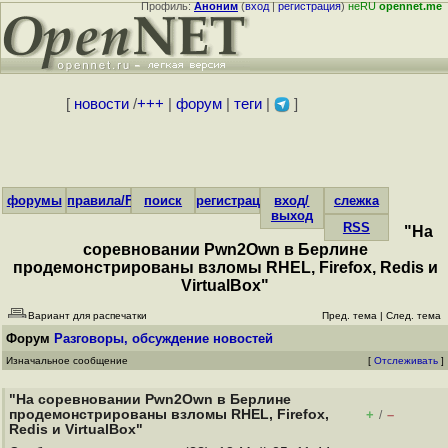
Профиль:
Аноним
(
вход
|
регистрация
)
неRU
opennet.me
[
новости
/
+++
|
форум
|
теги
|
]
форумы
правила/FAQ
поиск
регистрация
вход/
слежка
выход
RSS
"На
соревновании Pwn2Own в Берлине
продемонстрированы взломы RHEL, Firefox, Redis и
VirtualBox"
Вариант для распечатки
Пред. тема
|
След. тема
Форум
Разговоры, обсуждение новостей
Изначальное сообщение
[
Отслеживать
]
"На соревновании Pwn2Own в Берлине
продемонстрированы взломы RHEL, Firefox,
+
–
/
Redis и VirtualBox"