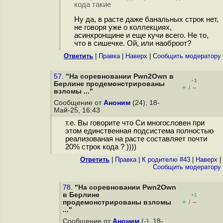
кода такие
Ну да, в расте даже банальных строк нет,
не говоря уже о коллекциях,
асинхронщине и еще кучи всего. Не то,
что в сишечке. Ой, или наоброот?
Ответить
|
Правка
|
Наверх
|
Cообщить модератору
57.
"На соревновании Pwn2Own в
–1
Берлине продемонстрированы
+
–
/
взломы ..."
Сообщение от
Аноним
(24), 18-
Май-25, 16:43
т.е. Вы говорите что Си многословен при
этом единственная подсистема полностью
реализованая на расте составляет почти
20% строк кода ? ))))
Ответить
|
Правка
|
К родителю #43
|
Наверх
|
Cообщить модератору
78.
"На соревновании Pwn2Own
в Берлине
+1
+
–
продемонстрированы взломы
/
..."
Сообщение от
Аноним
(-), 18-