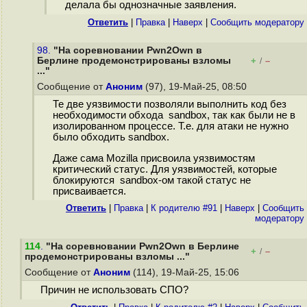
делала бы однозначные заявления.
Ответить
|
Правка
|
Наверх
|
Cообщить модератору
98.
"На соревновании Pwn2Own в
Берлине продемонстрированы взломы
+
–
/
..."
Сообщение от
Аноним
(97), 19-Май-25, 08:50
Те две уязвимости позволяли выполнить код без
необходимости обхода sandbox, так как были не в
изолированном процессе. Т.е. для атаки не нужно
было обходить sandbox.
Даже сама Mozilla присвоила уязвимостям
критический статус. Для уязвимостей, которые
блокируются sandbox-ом такой статус не
присваивается.
Ответить
|
Правка
|
К родителю #91
|
Наверх
|
Cообщить
модератору
114
.
"На соревновании Pwn2Own в Берлине
+
–
/
продемонстрированы взломы ..."
Сообщение от
Аноним
(114), 19-Май-25, 15:06
Причин не использовать СПО?