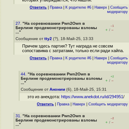
которых утверждается, что нашли.
Ответить
|
Правка
|
К родителю #6
|
Наверх
|
Cообщить
модератору
27.
"На соревновании Pwn2Own в
–1
Берлине продемонстрированы взломы
+
–
/
..."
Сообщение от
tty2
(?), 18-Май-25, 13:33
Причем здесь партия? Тут награда не совсем
сопоставима с затратами, только если ради хайпа.
Ответить
|
Правка
|
К родителю #6
|
Наверх
|
Cообщить
модератору
44.
"На соревновании Pwn2Own в
+2
Берлине продемонстрированы взломы
+
–
/
..."
Сообщение от
Аноним
(6), 18-Май-25, 15:31
это из анекдота:
https://www.anekdot.ru/id/294951
/
Ответить
|
Правка
|
Наверх
|
Cообщить модератору
31.
"На соревновании Pwn2Own в
–2
Берлине продемонстрированы взломы
+
–
/
..."