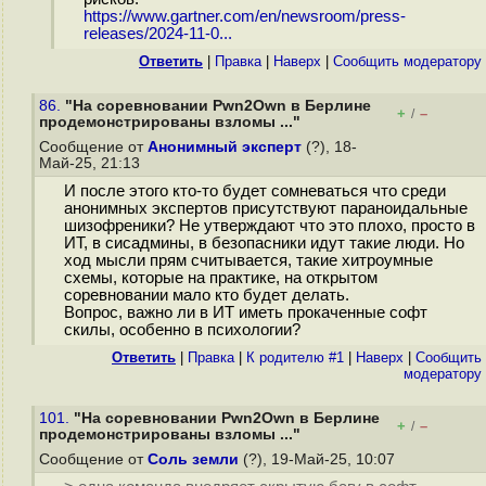
https://www.gartner.com/en/newsroom/press-
releases/2024-11-0...
Ответить
|
Правка
|
Наверх
|
Cообщить модератору
86.
"На соревновании Pwn2Own в Берлине
+
–
/
продемонстрированы взломы ..."
Сообщение от
Анонимный эксперт
(?), 18-
Май-25, 21:13
И после этого кто-то будет сомневаться что среди
анонимных экспертов присутствуют параноидальные
шизофреники? Не утверждают что это плохо, просто в
ИТ, в сисадмины, в безопасники идут такие люди. Но
ход мысли прям считывается, такие хитроумные
схемы, которые на практике, на открытом
соревновании мало кто будет делать.
Вопрос, важно ли в ИТ иметь прокаченные софт
скилы, особенно в психологии?
Ответить
|
Правка
|
К родителю #1
|
Наверх
|
Cообщить
модератору
101.
"На соревновании Pwn2Own в Берлине
+
–
/
продемонстрированы взломы ..."
Сообщение от
Соль земли
(?), 19-Май-25, 10:07