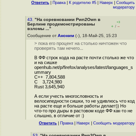
Ответить
|
Правка
|
К родителю #5
|
Наверх
|
Cообщить
модератору
43.
"На соревновании Pwn2Own в
+3
Берлине продемонстрированы
+
–
/
взломы ..."
Сообщение от
Аноним
(-), 18-Май-25, 15:23
> пока его процент на столько ничтожен что
проверять там нечего...
В ФФ строк кода на расте почти столько же что
и на сишке
openhub.net/p/firefox/analyses/latest/languages_s
ummary
C++ 7,804,588
C 3,724,980
Rust 3,645,940
А если учесть многословность и
велосипедности сишки, то не удивлюсь что код
на расте еще и больше работы делает)) Но
что-то про дыры в растовом коде ФФ как-то не
слышно, в отличие от :)
Ответить
|
Правка
|
Наверх
|
Cообщить модератору
53.
"На соревновании Pwn2Own в