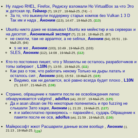
Ну ладно RHEL, Firefox, Редиску взломали Но VirtualBox за что Это
ж детская пр
,
Геймер
(?), 19:27 , 18-Май-25, (74)
–1
За то, что выкинули поддержку старых компов без Vulkan 1 3 D
Так им и нада
,
Аноним
(113), 14:47 , 19-Май-25, (
113
)
Ubuntu никто даже не взамывал Ubuntu же мейнстир и на серверах и
на десктоп
,
Анонимный эксперт
(?), 21:16 , 18-Май-25, (87)
не смогли, там не apparmor, а не selinux
,
Аноним
(94), 05:51 , 19-
Май-25, (94)
s не же
,
Аноним
(103), 10:49 , 19-Май-25, (103)
SLES
,
Аноним
(112), 14:08 , 19-Май-25, (
112
)
Кто-то постоянно пишет, что у Мозиллы не осталось разработчиков и
топы забирают
,
L10N
(?), 13:55 , 19-Май-25, (
111
)
Как раз о том, что работать некому Только на дыры латать и
осталось сил
,
Аноним
(103), 15:53 , 19-Май-25, (
119
)
Видимо, как ни делается, всё равно всегда будет плохо
,
L10N
(?), 16:07 , 21-Май-25, (
138
)
Странно, обращение к памяти после ее освобождения легко
обнаруживается valgrind
,
adolfus
(ok), 20:37 , 19-Май-25, (
125
)
Да и asan ubsan ом Но некоторые поленились и про fuzzing не
слышали Зато хацке
,
Аноним
(-), 21:20 , 19-Май-25, (
127
)
я и забесплатно проверяюсь -- паранойя-с, сударь Обращение к
памяти после ее осв
,
adolfus
(ok), 21:59 , 19-Май-25, (
130
)
Майкрософт жжот Расшарили данные всем вообще
,
Аноним
(-),
21:13 , 19-Май-25, (
)
126