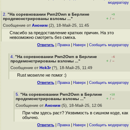
модератору
2.
"На соревновании Pwn2Own в Берлине
+9
+
–
продемонстрированы взломы ..."
/
Сообщение от
Аноним
(2), 18-Май-25, 11:45
Спасибо за предоставление кратких причин. На это
невозможно смотреть без смеха.
Ответить
|
Правка
|
Наверх
|
Cообщить модератору
4.
"На соревновании Pwn2Own в Берлине
–6
+
–
продемонстрированы взломы ..."
/
Сообщение от
Hck3r
(?), 18-Май-25, 11:49
Rust мозилле не помог :)
Ответить
|
Правка
|
Наверх
|
Cообщить модератору
5.
"На соревновании Pwn2Own в Берлине
+18
+
–
продемонстрированы взломы ..."
/
Сообщение от
Аноним
(5), 18-Май-25, 12:06
При чём здесь раст? Уязвимость в сишном коде, как
обычно.
Ответить
|
Правка
|
Наверх
|
Cообщить модератору