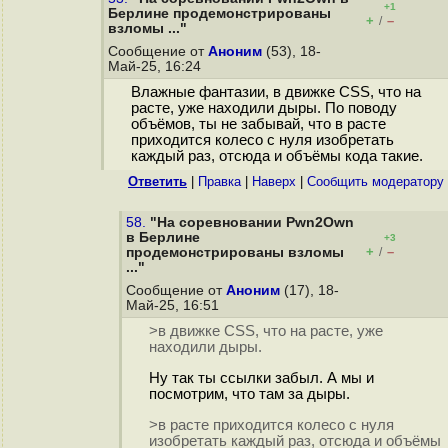
+1
Берлине продемонстрированы
+
–
/
взломы ..."
Сообщение от
Аноним
(53), 18-
Май-25, 16:24
Влажные фантазии, в движке CSS, что на
расте, уже находили дыры. По поводу
объёмов, ты не забывай, что в расте
приходится колесо с нуля изобретать
каждый раз, отсюда и объёмы кода такие.
Ответить
|
Правка
|
Наверх
|
Cообщить модератору
58.
"На соревновании Pwn2Own
в Берлине
+3
+
–
продемонстрированы взломы
/
..."
Сообщение от
Аноним
(17), 18-
Май-25, 16:51
>в движке CSS, что на расте, уже
находили дыры.
Ну так ты ссылки забыл. А мы и
посмотрим, что там за дыры.
>в расте приходится колесо с нуля
изобретать каждый раз, отсюда и объёмы