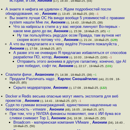
истории, и сей
,
Аноним
(17), 16:30 , 18-Май-25, (54)
А знаете я нифига не удивлен с Ждем подробностей после
обнародования, но
,
Аноним
(-), 13:45 , 18-Май-25, (30)
–1
Вы знаете лучше ОС На винде вообще 5 уязвимостей с правами
system нашли Мне ли
,
Аноним
(-), 14:43 , 18-Май-25, (38)
Что за набросы в стиле а у вас негров линчуют Во-первых -
какое мне дело до ви
,
Аноним
(-), 15:39 , 18-Май-25, (45)
+2
Ну так пользуйтесь редсдох осом Правда, там вулнов нет
скорее всего потому что
,
Аноним
(-), 21:24 , 19-Май-25, (
129
)
А что вы предлагаете и к чему ведёте Уточните пожалуйста
,
Аноним
(-), 17:58 , 18-Май-25, (67)
А разве это не очевидно Я предлагаю избавляться от способов
разработки ПО, котор
,
Аноним
(-), 10:03 , 19-Май-25, (100)
–1
Отправить этого анонима в другую галактику, конечно, где AI
уже победил, софт пи
,
Аноним
(-), 22:17 , 19-Май-25, (
131
)
Спалили фичи
,
Ананоним
(?), 14:38 , 18-Май-25, (36)
+1
Продали Различать надо
,
Карлос Сношайтилис
(ok), 21:09 , 18-
Май-25, (85)
Скрыто модератором
,
Аноним
(-), 17:08 , 19-Май-25, (
122
)
Docker и Redis весьма опасные могут иметь эксплоитв для веб
проектов
,
Аноним
(-), 14:41 , 18-Май-25, (37)
–1
Судя по суммам вознаграждений, единственно нацеленные на
безопасность - vmware
,
Аноним
(48), 16:05 , 18-Май-25, (47)
При том, что у NVIDIA финансы позволяют, они с ИИ бума все
сливки снимают Top 1
,
Аноним
(34), 16:38 , 18-Май-25, (55)
Broadcom - материнская компания VMware
,
Аноним
(34), 16:40 ,
18-Май-25, (56)