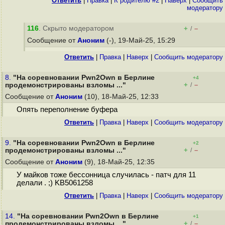
Ответить
|
Правка
|
К родителю #2
|
Наверх
|
Cообщить
модератору
116
. Скрыто модератором
+
–
/
Сообщение от
Аноним
(-), 19-Май-25, 15:29
Ответить
|
Правка
|
Наверх
|
Cообщить модератору
8.
"На соревновании Pwn2Own в Берлине
+4
+
–
продемонстрированы взломы ..."
/
Сообщение от
Аноним
(10), 18-Май-25, 12:33
Опять переполнение буфера
Ответить
|
Правка
|
Наверх
|
Cообщить модератору
9.
"На соревновании Pwn2Own в Берлине
+2
+
–
продемонстрированы взломы ..."
/
Сообщение от
Аноним
(9), 18-Май-25, 12:35
У майков тоже бессонница случилась - патч для 11
делали . ;) KB5061258
Ответить
|
Правка
|
Наверх
|
Cообщить модератору
14.
"На соревновании Pwn2Own в Берлине
+1
+
–
продемонстрированы взломы ..."
/