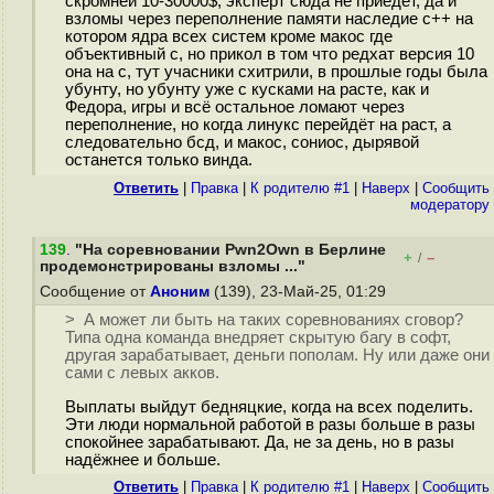
скромней 10-30000$, эксперт сюда не приедет, да и
взломы через переполнение памяти наследие с++ на
котором ядра всех систем кроме макос где
объективный с, но прикол в том что редхат версия 10
она на с, тут учасники схитрили, в прошлые годы была
убунту, но убунту уже с кусками на расте, как и
Федора, игры и всё остальное ломают через
переполнение, но когда линукс перейдёт на раст, а
следовательно бсд, и макос, сониос, дырявой
останется только винда.
Ответить
|
Правка
|
К родителю #1
|
Наверх
|
Cообщить
модератору
139
.
"На соревновании Pwn2Own в Берлине
+
–
/
продемонстрированы взломы ..."
Сообщение от
Аноним
(139), 23-Май-25, 01:29
> А может ли быть на таких соревнованиях сговор?
Типа одна команда внедряет скрытую багу в софт,
другая зарабатывает, деньги пополам. Ну или даже они
сами с левых акков.
Выплаты выйдут бедняцкие, когда на всех поделить.
Эти люди нормальной работой в разы больше в разы
спокойнее зарабатывают. Да, не за день, но в разы
надёжнее и больше.
Ответить
|
Правка
|
К родителю #1
|
Наверх
|
Cообщить