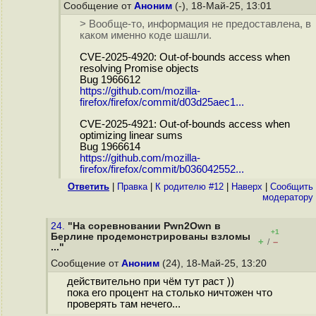
Сообщение от
Аноним
(-), 18-Май-25, 13:01
> Вообще-то, информация не предоставлена, в
каком именно коде шашли.
CVE-2025-4920: Out-of-bounds access when
resolving Promise objects
Bug 1966612
https://github.com/mozilla-
firefox/firefox/commit/d03d25aec1...
CVE-2025-4921: Out-of-bounds access when
optimizing linear sums
Bug 1966614
https://github.com/mozilla-
firefox/firefox/commit/b036042552...
Ответить
|
Правка
|
К родителю #12
|
Наверх
|
Cообщить
модератору
24.
"На соревновании Pwn2Own в
+1
Берлине продемонстрированы взломы
+
–
/
..."
Сообщение от
Аноним
(24), 18-Май-25, 13:20
действительно при чём тут раст ))
пока его процент на столько ничтожен что
проверять там нечего...