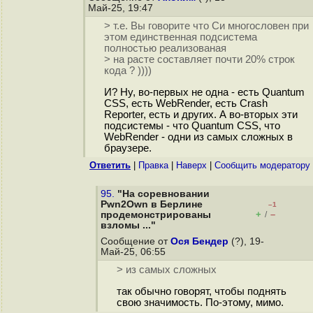
Май-25, 19:47
> т.е. Вы говорите что Си многословен при
этом единственная подсистема
полностью реализованая
> на расте составляет почти 20% строк
кода ? ))))
И? Ну, во-первых не одна - есть Quantum
CSS, есть WebRender, есть Crash
Reporter, есть и других. А во-вторых эти
подсистемы - что Quantum CSS, что
WebRender - одни из самых сложных в
браузере.
Ответить
|
Правка
|
Наверх
|
Cообщить модератору
95.
"На соревновании
Pwn2Own в Берлине
–1
+
–
продемонстрированы
/
взломы ..."
Сообщение от
Ося Бендер
(?), 19-
Май-25, 06:55
> из самых сложных
так обычно говорят, чтобы поднять
свою значимость. По-этому, мимо.