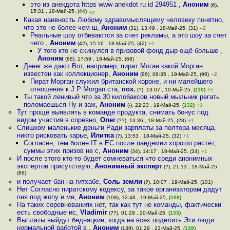
это из анекдота https www anekdot ru id 294951
,
Аноним
(6),
15:31 , 18-Май-25, (44)
+2
Какая наивность Любому здравомыслящему человеку понятно,
что это не более чем ш
,
Аноним
(31), 13:49 , 18-Май-25, (31)
–2
Реальные шоу отбиваются за счет рекламы, а это шоу за счет
чего
,
Аноним
(42), 15:16 , 18-Май-25, (42)
+1
У того кто не скинулся в призовой фонд дыр ещё больше
,
Аноним
(68), 17:59 , 18-Май-25, (68)
Денег же дают Вот, например, пират Моган какой Морган
известен как коллекционер
,
Аноним
(96), 08:35 , 19-Май-25, (96)
–2
Пират Морган служил британской короне, и ни малейшего
отношения к J P Morgan ста
,
пох.
(?), 13:07 , 19-Май-25, (
110
)
+1
Ты такой ленивый что за 30 килобаксов новый мыльник регать
поломаешься Ну и заж
,
Аноним
(-), 22:23 , 19-Май-25, (
132
)
+1
Тут проще выявлять в команде продукта, снимать бонус под
видом участия в соревно
,
Олег
(??), 13:36 , 18-Май-25, (28)
+1
Слишком маленькие деньги Ради зарплаты за полтора месяца,
никто рисковать карье
,
Илитка
(?), 13:53 , 18-Май-25, (32)
+1
Согласен, тем более IT в ЕС после пандемии хорошо растёт,
суммы этих призов не с
,
Аноним
(34), 14:17 , 18-Май-25, (34)
+1
И после этого кто-то будет сомневаться что среди анонимных
экспертов присутствую
,
Анонимный эксперт
(?), 21:13 , 18-Май-25,
(86)
и получает бан на гитхабе
,
Соль земли
(?), 10:07 , 19-Май-25, (101)
Нет Согласно пиратскому кодексу, за такое организаторам дадут
пня под жопу и ме
,
Аноним
(108), 12:48 , 19-Май-25, (
108
)
На таких соревнованиях нет, так как тут не команды, фактически
есть свободные ис
,
Vladimir
(??), 01:29 , 20-Май-25, (
133
)
Выплаты выйдут бедняцкие, когда на всех поделить Эти люди
нормальной работой в
,
Аноним
(139), 01:29 , 23-Май-25, (
139
)