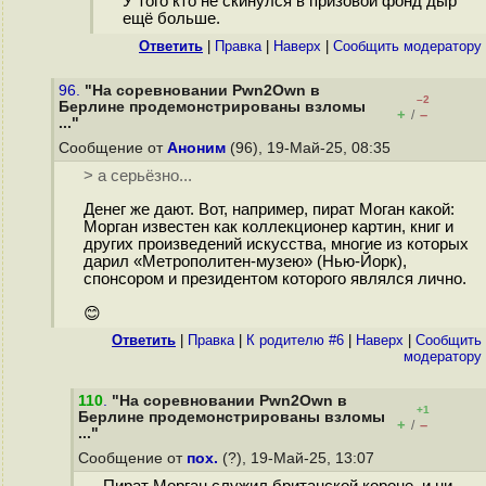
У того кто не скинулся в призовой фонд дыр
ещё больше.
Ответить
|
Правка
|
Наверх
|
Cообщить модератору
96.
"На соревновании Pwn2Own в
–2
Берлине продемонстрированы взломы
+
–
/
..."
Сообщение от
Аноним
(96), 19-Май-25, 08:35
> а серьёзно...
Денег же дают. Вот, например, пират Моган какой:
Морган известен как коллекционер картин, книг и
других произведений искусства, многие из которых
дарил «Метрополитен-музею» (Нью-Йорк),
спонсором и президентом которого являлся лично.
😊
Ответить
|
Правка
|
К родителю #6
|
Наверх
|
Cообщить
модератору
110
.
"На соревновании Pwn2Own в
+1
Берлине продемонстрированы взломы
+
–
/
..."
Сообщение от
пох.
(?), 19-Май-25, 13:07