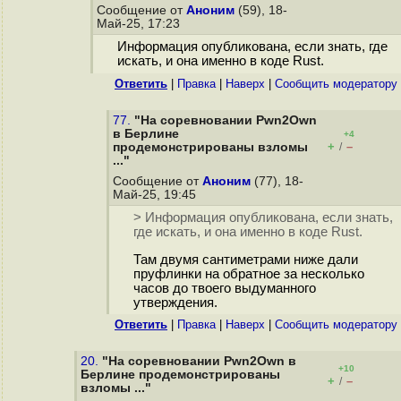
Сообщение от
Аноним
(59), 18-
Май-25, 17:23
Информация опубликована, если знать, где
искать, и она именно в коде Rust.
Ответить
|
Правка
|
Наверх
|
Cообщить модератору
77.
"На соревновании Pwn2Own
в Берлине
+4
+
–
продемонстрированы взломы
/
..."
Сообщение от
Аноним
(77), 18-
Май-25, 19:45
> Информация опубликована, если знать,
где искать, и она именно в коде Rust.
Там двумя сантиметрами ниже дали
пруфлинки на обратное за несколько
часов до твоего выдуманного
утверждения.
Ответить
|
Правка
|
Наверх
|
Cообщить модератору
20.
"На соревновании Pwn2Own в
+10
Берлине продемонстрированы
+
–
/
взломы ..."