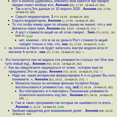
Вот я конечно удивляюсь опеннету Мне кажется про профит
нвидии знают вообще все
,
Аноним
(63), 17:35 , 18-Май-25, (64)
Так и естьЭти данные от 10 апреля 2025
,
Аноним
(34), 17:56 ,
18-Май-25, (66)
Скрыто модератором
,
1
(??), 03:35 , 19-Май-25, (93)
Скрыто модератором
,
Аноним
(-), 17:55 , 18-Май-25, (65)
То что nvidia номер один по объему рынка не значит, что у неё
финансы через края
,
Аноним
(68), 18:25 , 18-Май-25, (71)
+1
А рост стоимости акций не об этом говорит
,
Sem
(??), 01:51 , 20-
Май-25, (
)
134
нет, конечно - это ж не их деньги Рост стоимости акций
говорит только о том, что
,
нах.
(?), 17:28 , 20-Май-25, (
136
)
ну логично ж Никто не будет запускать внутри модели кота от
васянов А если и
,
нах.
(?), 17:26 , 18-Май-25, (61)
+1
Это получается они не видели эти уязвимости столько лет Или они
тупо новый код
,
Аноним
(52), 16:20 , 18-Май-25, (52)
Как вы предлагаете защищаться от атаки , которая ещё не
придумана Это не дыры
,
Аноним
(72), 18:33 , 18-Май-25, (72)
+1
Надо же, какая интересная формулировка А я то думал Вы хоть
понимаете, ч
,
Аноним
(52), 19:21 , 18-Май-25, (73)
–1
Мозилла пошла по мотивам фильма Inception Когда
воспользовался уязвимостью, код
,
an2
(?), 03:26 , 19-Май-25, (92)
Вы повторились и я повторюсь Показанные уязвимости
позволяли выполнить код без
,
Аноним
(97), 08:54 , 19-Май-25,
(99)
–1
Гже ж таких программистов которые не ошибаются то взять
,
Аноним
(-), 21:22 , 19-Май-25, (
128
)
Удобная парадигма для выманивания денег
,
Аноним
(68), 20:43 ,
18-Май-25, (84)