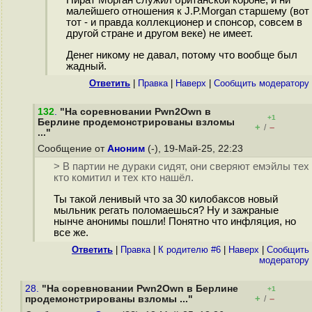
Пират Морган служил британской короне, и ни
малейшего отношения к J.P.Morgan старшему (вот
тот - и правда коллекционер и спонсор, совсем в
другой стране и другом веке) не имеет.
Денег никому не давал, потому что вообще был
жадный.
Ответить
|
Правка
|
Наверх
|
Cообщить модератору
132
.
"На соревновании Pwn2Own в
+1
Берлине продемонстрированы взломы
+
–
/
..."
Сообщение от
Аноним
(-), 19-Май-25, 22:23
> В партии не дураки сидят, они сверяют емэйлы тех
кто комитил и тех кто нашёл.
Ты такой ленивый что за 30 килобаксов новый
мыльник регать поломаешься? Ну и зажраные
нынче анонимы пошли! Понятно что инфляция, но
все же.
Ответить
|
Правка
|
К родителю #6
|
Наверх
|
Cообщить
модератору
28.
"На соревновании Pwn2Own в Берлине
+1
+
–
продемонстрированы взломы ..."
/