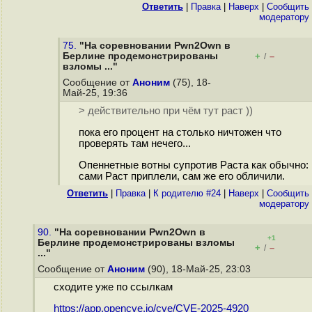
Ответить
|
Правка
|
Наверх
|
Cообщить
модератору
75.
"На соревновании Pwn2Own в
Берлине продемонстрированы
+
–
/
взломы ..."
Сообщение от
Аноним
(75), 18-
Май-25, 19:36
> действительно при чём тут раст ))
пока его процент на столько ничтожен что
проверять там нечего...
Опеннетные вотны супротив Раста как обычно:
сами Раст приплели, сам же его обличили.
Ответить
|
Правка
|
К родителю #24
|
Наверх
|
Cообщить
модератору
90.
"На соревновании Pwn2Own в
+1
Берлине продемонстрированы взломы
+
–
/
..."
Сообщение от
Аноним
(90), 18-Май-25, 23:03
сходите уже по ссылкам
https://app.opencve.io/cve/CVE-2025-4920