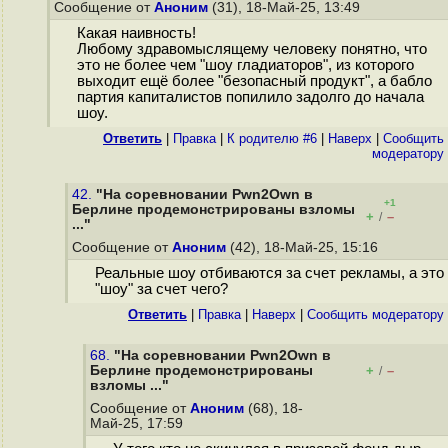
Сообщение от
Аноним
(31), 18-Май-25, 13:49
Какая наивность!
Любому здравомыслящему человеку понятно, что
это не более чем "шоу гладиаторов", из которого
выходит ещё более "безопасный продукт", а бабло
партия капиталистов попилило задолго до начала
шоу.
Ответить
|
Правка
|
К родителю #6
|
Наверх
|
Cообщить
модератору
42.
"На соревновании Pwn2Own в
+1
Берлине продемонстрированы взломы
+
–
/
..."
Сообщение от
Аноним
(42), 18-Май-25, 15:16
Реальные шоу отбиваются за счет рекламы, а это
"шоу" за счет чего?
Ответить
|
Правка
|
Наверх
|
Cообщить модератору
68.
"На соревновании Pwn2Own в
Берлине продемонстрированы
+
–
/
взломы ..."
Сообщение от
Аноним
(68), 18-
Май-25, 17:59