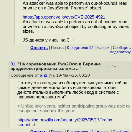
An attacker was able to perform an out-of-bounds read
or write on a JavaScript `Promise` object.
https://app.opencve.io/cve/CVE-2025-4921
An attacker was able to perform an out-of-bounds read
or write on a JavaScript object by confusing array index
sizes.
JS-движок у лисы на C++
Ответить
|
Правка
|
К родителю #4
|
Наверх
|
Cообщить
модератору
91.
"На соревновании Pwn2Own в Берлине
+
–
/
продемонстрированы взломы ..."
Сообщение от
an2
(?), 19-Май-25, 03:20
Потому что ни одна из обнаруженных уязвимостей на
самом деле не могла быть использована, чтобы
действительно выполнить любой код в системе с
правами пользователя?
> Unlike prior years, neither participating group was able to
escape our sandbox this year
https://blog.mozilla.org/security/2025/05/17/firefox-
securit...
/
Ответить
|
Правка
|
К родителю #2
|
Наверх
|
Cообщить