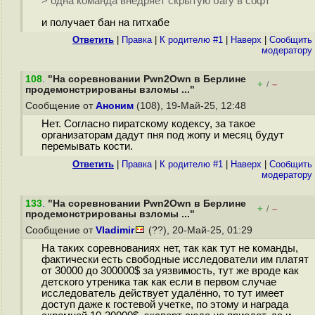
> одна команда внедряет скрытую багу в софт
и получает бан на гитхабе
Ответить
|
Правка
|
К родителю #1
|
Наверх
|
Cообщить
модератору
108
.
"На соревновании Pwn2Own в Берлине
+
–
/
продемонстрированы взломы ..."
Сообщение от
Аноним
(108), 19-Май-25, 12:48
Нет. Согласно пиратскому кодексу, за такое
организаторам дадут пня под жопу и месяц будут
перемывать кости.
Ответить
|
Правка
|
К родителю #1
|
Наверх
|
Cообщить
модератору
133
.
"На соревновании Pwn2Own в Берлине
+
–
/
продемонстрированы взломы ..."
Сообщение от
Vladimir
(??), 20-Май-25, 01:29
На таких соревнованиях нет, так как тут не команды,
фактически есть свободные исследователи им платят
от 30000 до 300000$ за уязвимость, тут же вроде как
детского утреника так как если в первом случае
исследователь действует удалённо, то тут имеет
доступ даже к гостевой учетке, по этому и награда