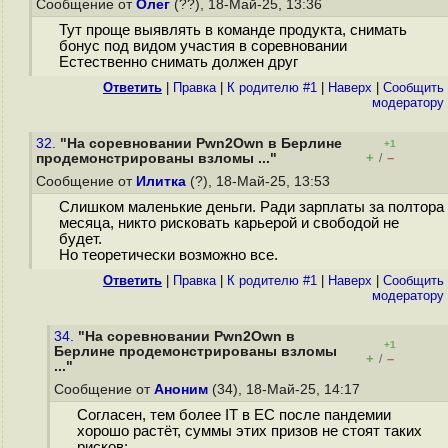
Сообщение от
Олег
(??), 18-Май-25, 13:36
Тут проще выявлять в команде продукта, снимать
бонус под видом участия в соревновании
Естественно снимать должен друг
Ответить
|
Правка
|
К родителю #1
|
Наверх
|
Cообщить
модератору
32.
"На соревновании Pwn2Own в Берлине
+1
+
–
продемонстрированы взломы ..."
/
Сообщение от
Илитка
(?), 18-Май-25, 13:53
Слишком маленькие деньги. Ради зарплаты за полтора
месяца, никто рисковать карьерой и свободой не
будет.
Но теоретически возможно все.
Ответить
|
Правка
|
К родителю #1
|
Наверх
|
Cообщить
модератору
34.
"На соревновании Pwn2Own в
+1
Берлине продемонстрированы взломы
+
–
/
..."
Сообщение от
Аноним
(34), 18-Май-25, 14:17
Согласен, тем более IT в ЕС после пандемии
хорошо растёт, суммы этих призов не стоят таких
рисков: