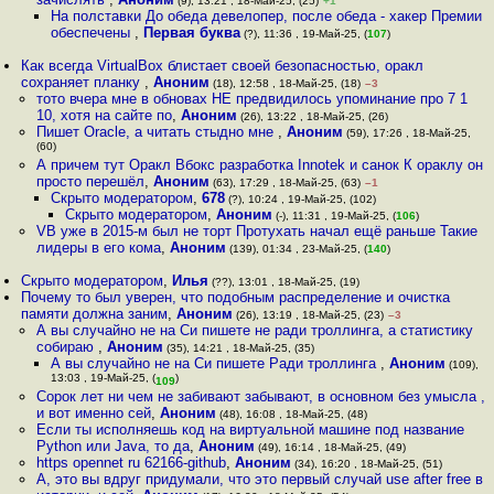
(9), 13:21 , 18-Май-25, (25)
+1
На полставки До обеда девелопер, после обеда - хакер Премии
обеспечены
,
Первая буква
(?), 11:36 , 19-Май-25, (
107
)
Как всегда VirtualBox блистает своей безопасностью, оракл
сохраняет планку
,
Аноним
(18), 12:58 , 18-Май-25, (18)
–3
тото вчера мне в обновах НЕ предвидилось упоминание про 7 1
10, хотя на сайте по
,
Аноним
(26), 13:22 , 18-Май-25, (26)
Пишет Oracle, а читать стыдно мне
,
Аноним
(59), 17:26 , 18-Май-25,
(60)
А причем тут Оракл Вбокс разработка Innotek и санок К ораклу он
просто перешёл
,
Аноним
(63), 17:29 , 18-Май-25, (63)
–1
Скрыто модератором
,
678
(?), 10:24 , 19-Май-25, (102)
Скрыто модератором
,
Аноним
(-), 11:31 , 19-Май-25, (
106
)
VB уже в 2015-м был не торт Протухать начал ещё раньше Такие
лидеры в его кома
,
Аноним
(139), 01:34 , 23-Май-25, (
140
)
Скрыто модератором
,
Илья
(??), 13:01 , 18-Май-25, (19)
Почему то был уверен, что подобным распределение и очистка
памяти должна заним
,
Аноним
(26), 13:19 , 18-Май-25, (23)
–3
А вы случайно не на Си пишете не ради троллинга, а статистику
собираю
,
Аноним
(35), 14:21 , 18-Май-25, (35)
А вы случайно не на Си пишете Ради троллинга
,
Аноним
(109),
13:03 , 19-Май-25, (
)
109
Сорок лет ни чем не забивают забывают, в основном без умысла ,
и вот именно сей
,
Аноним
(48), 16:08 , 18-Май-25, (48)
Если ты исполняешь код на виртуальной машине под название
Python или Java, то да
,
Аноним
(49), 16:14 , 18-Май-25, (49)
https opennet ru 62166-github
,
Аноним
(34), 16:20 , 18-Май-25, (51)
А, это вы вдруг придумали, что это первый случай use after free в