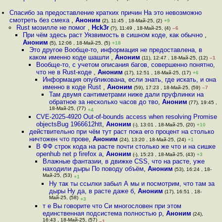
Спасибо за предоставление кратких причин На это невозможно
смотреть без смеха
,
Аноним
(2), 11:45 , 18-Май-25, (2)
+9
Rust мозилле не помог
,
Hck3r
(?), 11:49 , 18-Май-25, (4)
–6
При чём здесь раст Уязвимость в сишном коде, как обычно
,
Аноним
(5), 12:06 , 18-Май-25, (5)
+18
Это другое Вообще-то, информация не предоставлена, в
каком именно коде шашли
,
Аноним
(11), 12:47 , 18-Май-25, (12)
–1
Вообще-то, с учетом описания багов, совершенно понятно,
что не в Rust-коде
,
Аноним
(17), 12:51 , 18-Май-25, (17)
+6
Информация опубликована, если знать, где искать, и она
именно в коде Rust
,
Аноним
(59), 17:23 , 18-Май-25, (59)
–7
Там двумя сантиметрами ниже дали пруфлинки на
обратное за несколько часов до тво
,
Аноним
(77), 19:45 ,
18-Май-25, (77)
+4
CVE-2025-4920 Out-of-bounds access when resolving Promise
objectsBug 1966612htt
,
Аноним
(-), 13:01 , 18-Май-25, (20)
+10
действительно при чём тут раст пока его процент на столько
ничтожен что прове
,
Аноним
(24), 13:20 , 18-Май-25, (24)
+1
В ФФ строк кода на расте почти столько же что и на сишке
openhub net p firefox a
,
Аноним
(-), 15:23 , 18-Май-25, (43)
+3
Влажные фантазии, в движке CSS, что на расте, уже
находили дыры По поводу объём
,
Аноним
(53), 16:24 , 18-
Май-25, (53)
+1
Ну так ты ссылки забыл А мы и посмотрим, что там за
дыры Ну да, в расте даже б
,
Аноним
(17), 16:51 , 18-
Май-25, (58)
+3
т е Вы говорите что Си многословен при этом
единственная подсистема полностью р
,
Аноним
(24),
16:43 , 18-Май-25, (57)
–1