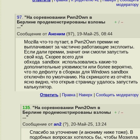
модератору
97.
"На соревновании Pwn2Own в
Берлине продемонстрированы взломы
+
–
/
..."
Сообщение от
Аноним
(97), 19-Май-25, 08:44
Mozilla что-то путает, в Pwn2Own премии не
выплачивают за частично работающие эксплоиты.
Если дали премии, значит они смогли запустить
свой код. Скорее всего для
обхода sandbox использовались какие-то
дополнительные уязвимости или более вероятно,
что по дефолту в сборках для Windows sandbox
отключён по умолчанию. На скриншоте из отчёта
ясно видно, что открыв страницу удалось запустить
калькулятор.
Ответить
|
Правка
|
Наверх
|
Cообщить модератору
135
.
"На соревновании Pwn2Own в
Берлине продемонстрированы взломы
+
–
/
..."
Сообщение от
an2
(?), 20-Май-25, 13:24
Спасибо за уточнение (и анониму ниже тоже). В
подобных вопросах хотелось бы, чтобы Мозилла