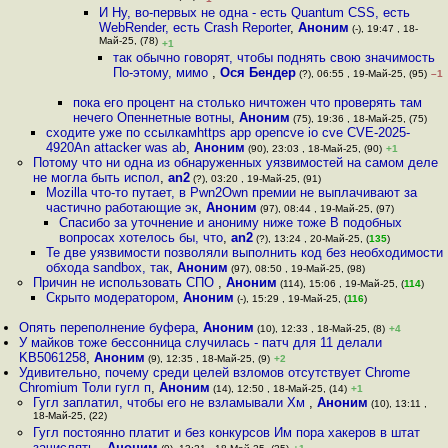
И Ну, во-первых не одна - есть Quantum CSS, есть
WebRender, есть Crash Reporter
,
Аноним
(-), 19:47 , 18-
Май-25, (78)
+1
так обычно говорят, чтобы поднять свою значимость
По-этому, мимо
,
Ося Бендер
(?), 06:55 , 19-Май-25, (95)
–1
пока его процент на столько ничтожен что проверять там
нечего Опеннетные вотны
,
Аноним
(75), 19:36 , 18-Май-25, (75)
сходите уже по ссылкамhttps app opencve io cve CVE-2025-
4920An attacker was ab
,
Аноним
(90), 23:03 , 18-Май-25, (90)
+1
Потому что ни одна из обнаруженных уязвимостей на самом деле
не могла быть испол
,
an2
(?), 03:20 , 19-Май-25, (91)
Mozilla что-то путает, в Pwn2Own премии не выплачивают за
частично работающие эк
,
Аноним
(97), 08:44 , 19-Май-25, (97)
Спасибо за уточнение и анониму ниже тоже В подобных
вопросах хотелось бы, что
,
an2
(?), 13:24 , 20-Май-25, (
135
)
Те две уязвимости позволяли выполнить код без необходимости
обхода sandbox, так
,
Аноним
(97), 08:50 , 19-Май-25, (98)
Причин не использовать СПО
,
Аноним
(114), 15:06 , 19-Май-25, (
114
)
Скрыто модератором
,
Аноним
(-), 15:29 , 19-Май-25, (
116
)
Опять переполнение буфера
,
Аноним
(10), 12:33 , 18-Май-25, (8)
+4
У майков тоже бессонница случилась - патч для 11 делали
KB5061258
,
Аноним
(9), 12:35 , 18-Май-25, (9)
+2
Удивительно, почему среди целей взломов отсутствует Chrome
Chromium Толи гугл п
,
Аноним
(14), 12:50 , 18-Май-25, (14)
+1
Гугл заплатил, чтобы его не взламывали Хм
,
Аноним
(10), 13:11 ,
18-Май-25, (22)
Гугл постоянно платит и без конкурсов Им пора хакеров в штат
зачислять
,
Аноним