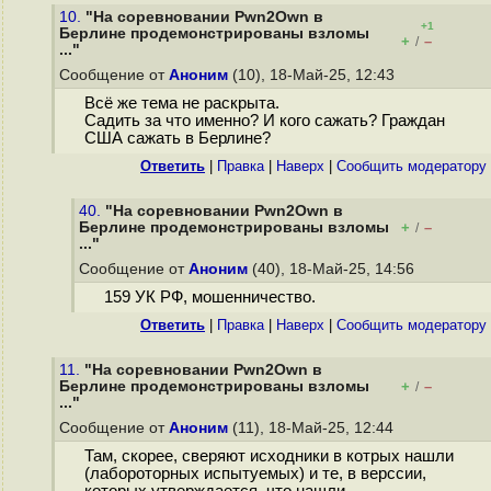
10.
"На соревновании Pwn2Own в
+1
Берлине продемонстрированы взломы
+
–
/
..."
Сообщение от
Аноним
(10), 18-Май-25, 12:43
Всё же тема не раскрыта.
Садить за что именно? И кого сажать? Граждан
США сажать в Берлине?
Ответить
|
Правка
|
Наверх
|
Cообщить модератору
40.
"На соревновании Pwn2Own в
Берлине продемонстрированы взломы
+
–
/
..."
Сообщение от
Аноним
(40), 18-Май-25, 14:56
159 УК РФ, мошенничество.
Ответить
|
Правка
|
Наверх
|
Cообщить модератору
11.
"На соревновании Pwn2Own в
Берлине продемонстрированы взломы
+
–
/
..."
Сообщение от
Аноним
(11), 18-Май-25, 12:44
Там, скорее, сверяют исходники в котрых нашли
(лабороторных испытуемых) и те, в верссии,