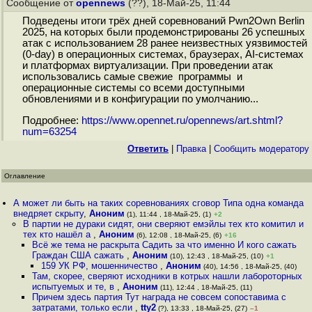
Сообщение от
opennews
(??), 18-Май-25, 11:44
Подведены итоги трёх дней соревнований Pwn2Own Berlin
2025, на которых были продемонстрированы 26 успешных
атак с использованием 28 ранее неизвестных уязвимостей
(0-day) в операционных системах, браузерах, AI-системах
и платформах виртуализации. При проведении атак
использовались самые свежие программы и
операционные системы со всеми доступными
обновлениями и в конфигурации по умолчанию...
Подробнее:
https://www.opennet.ru/opennews/art.shtml?
num=63254
Ответить
|
Правка
|
Cообщить модератору
Оглавление
А может ли быть на таких соревнованиях сговор Типа одна команда
внедряет скрыту
,
Аноним
(1), 11:44 , 18-Май-25, (1)
+2
В партии не дураки сидят, они сверяют емэйлы тех кто комитил и
тех кто нашёл а
,
Аноним
(6), 12:08 , 18-Май-25, (6)
+16
Всё же тема не раскрыта Садить за что именно И кого сажать
Граждан США сажать
,
Аноним
(10), 12:43 , 18-Май-25, (10)
+1
159 УК РФ, мошенничество
,
Аноним
(40), 14:56 , 18-Май-25, (40)
Там, скорее, сверяют исходники в котрых нашли лабороторных
испытуемых и те, в
,
Аноним
(11), 12:44 , 18-Май-25, (11)
Причем здесь партия Тут награда не совсем сопоставима с
затратами, только если
,
tty2
(?), 13:33 , 18-Май-25, (27)
–1