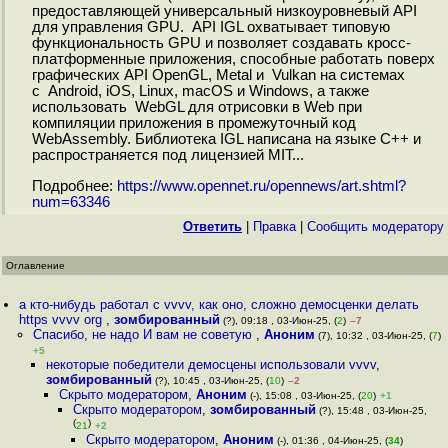
предоставляющей универсальный низкоуровневый API
для управления GPU. API IGL охватывает типовую
функциональность GPU и позволяет создавать кросс-
платформенные приложения, способные работать поверх
графических API OpenGL, Metal и Vulkan на системах
с Android, iOS, Linux, macOS и Windows, а также
использовать WebGL для отрисовки в Web при
компиляции приложения в промежуточный код
WebAssembly. Библиотека IGL написана на языке С++ и
распространяется под лицензией MIT...
Подробнее:
https://www.opennet.ru/opennews/art.shtml?
num=63346
Ответить
|
Правка
|
Cообщить модератору
Оглавление
а кто-нибудь работал с vvvv, как оно, сложно демосценки делать
https vvvv org
,
зомбированный
(?), 09:18 , 03-Июн-25, (
2
)
–7
Спасибо, не надо И вам не советую
,
Аноним
(7), 10:32 , 03-Июн-25, (
7
)
+5
некоторые победители демосцены использовали vvvv
,
зомбированный
(?), 10:45 , 03-Июн-25, (
10
)
–2
Скрыто модератором
,
Аноним
(-), 15:08 , 03-Июн-25, (
20
)
+1
Скрыто модератором
,
зомбированный
(?), 15:48 , 03-Июн-25,
(
)
21
+2
Скрыто модератором
,
Аноним
(-), 01:36 , 04-Июн-25, (
34
)