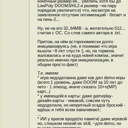
конечный размер её... увеличь хотя бы до
LowPoly DOOM3/HL2 и размер ~на пару
порядков увеличится) что, несмотря на
заявленное отсутвие оптимизаций - бегает и
на пень-2...
Ну, не на его 32..64MB - а, желательно 512...
считая с ОС. Со слов самого автора в .txt.
Притом, на нём асторономиески долго
инициаизируясь (не, я понимаю что игра
вышла ~8 лет спустя :], но, на тормоза
жаловались и на куда новей компах, значит
реально именно при инициализации, в
общем просто факт)
Т.е. имеем:
* игра недоделанна даже как дял demo-игры
(всего 1 уровень, даже DOOM за 10 лет до
него - 1 эпизод, иначе сказать 10+n(MP)
карт...)
* у имеющейся карты: даже gameplay-
дизайн-карты - никакой, совсем чуть
недоделали, но непритный осадок броский -
идёшь и тебя всем заваливают;
...
* ИИ у врагов вроде(по памяти) даже игровой
но, слишком низкий их skill, ~для demo, но