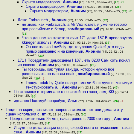
Скрыто модератором
,
Аноним
(25), 16:57 , 03-Июн-25, (
25
)
+1
Скрыто модератором
,
Аноним
(-), 01:39 , 04-Июн-25, (
35
)
Скрыто модератором
,
Аноним
(25), 05:35 , 04-Июн-25, (
39
)
+2
Даже Farbrausch
,
Аноним
(22), 15:55 , 03-Июн-25, (
22
)
не знаю, как Farbrausch, а Mr Vux юзает, я уже не говорю
про российские и белар
,
зомбированный
(?), 16:03 , 03-Июн-25,
(
)
23
Что в данном контексте значит 171 даже 187 В пресловутом
kkrieger использ
,
Аноним
(25), 03:12 , 04-Июн-25, (
37
)
Он настолько LowPoly где то уровня Quake1,что ведь
прямо завязанно и на конечный
,
Аноним
(44), 22:42 , 08-
Июн-25, (
)
44
171 I Победители демосцены I 187 , ёть 8230 Сам хоть понял
чо сказал
,
Аноним
(29), 19:10 , 03-Июн-25, (
29
)
Ты говоришь, как тупая зануда, которой нужно всё
разжевывать по слогам cdak
,
зомбированный
(?), 19:50 , 03-
Июн-25, (
)
30
–2
Глянул cdak by Quite orange - могли бы и лучше, минимум
текстурировать а,
,
Аноним
(44), 23:31 , 08-Июн-25, (
45
)
По старинке в терминале с повязкой на глаза, лел
,
КО
(?), 14:54 ,
03-Июн-25, (
)
19
идеален Пожалуй попробую
,
Илья
(??), 17:37 , 03-Июн-25, (
26
)
–1
Глядя на скрин, возникает вопрос а сколько лет они делали эту
сцену используя с
,
tm
(?), 13:14 , 03-Июн-25, (
16
)
Предположительно 25 лет, начав ровно в 2000-ом году
,
Аноним
(44), 23:37 , 08-Июн-25, (
46
)
И судя по детализации сцены, скорей всего оптимизация - такая
себе
,
Аноним
(44), 23:58 , 08-Июн-25, (
47
)