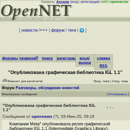
Профиль:
Аноним
(
вход
|
регистрация
)
неRU
opennet.me
[
новости
/
+++
|
форум
|
теги
|
]
форумы
правила/FAQ
поиск
регистрация
вход/
слежка
выход
RSS
"Опубликована графическая библиотека IGL 1.1"
Вариант для распечатки
Пред. тема
|
След. тема
Форум
Разговоры, обсуждение новостей
Изначальное сообщение
[
Отслеживать
]
"Опубликована графическая библиотека IGL
+
–
/
1.1"
Сообщение от
opennews
(?), 03-Июн-25, 09:18
Компания Meta* опубликовала релиз графической
библиотеки IGL 1.1 (Intermediate Graphics Library),