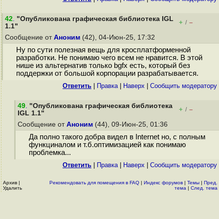
42
.
"Опубликована графическая библиотека IGL
+
–
/
1.1"
Сообщение от
Аноним
(42), 04-Июн-25, 17:32
Ну по сути полезная вещь для кросплатформенной
разработки. Не понимаю чего всем не нравится. В этой
нише из альтернатив только bgfx есть, который без
поддержки от большой корпорации разрабатывается.
Ответить
|
Правка
|
Наверх
|
Cообщить модератору
49
.
"Опубликована графическая библиотека
+
–
/
IGL 1.1"
Сообщение от
Аноним
(44), 09-Июн-25, 01:36
Да полно такого добра видел в Internet но, с полным
функциналом и т.б.оптимизацией как понимаю
проблемка...
Ответить
|
Правка
|
Наверх
|
Cообщить модератору
Архив
|
Рекомендовать для помещения в FAQ
|
Индекс форумов
|
Темы
|
Пред.
Удалить
тема
|
След. тема