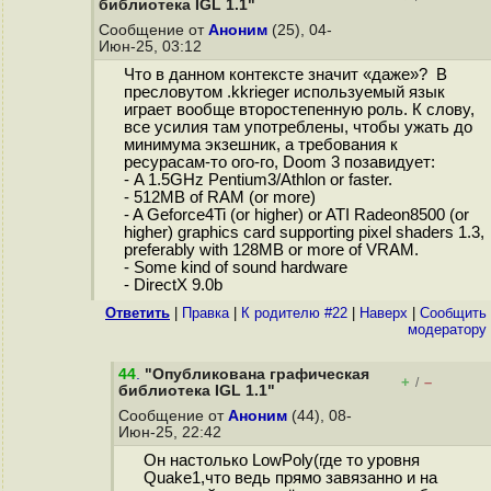
библиотека IGL 1.1"
Сообщение от
Аноним
(25), 04-
Июн-25, 03:12
Что в данном контексте значит «даже»? В
пресловутом .kkrieger используемый язык
играет вообще второстепенную роль. К слову,
все усилия там употреблены, чтобы ужать до
минимума экзешник, а требования к
ресурасам-то ого-го, Doom 3 позавидует:
- A 1.5GHz Pentium3/Athlon or faster.
- 512MB of RAM (or more)
- A Geforce4Ti (or higher) or ATI Radeon8500 (or
higher) graphics card supporting pixel shaders 1.3,
preferably with 128MB or more of VRAM.
- Some kind of sound hardware
- DirectX 9.0b
Ответить
|
Правка
|
К родителю #22
|
Наверх
|
Cообщить
модератору
44
.
"Опубликована графическая
+
–
/
библиотека IGL 1.1"
Сообщение от
Аноним
(44), 08-
Июн-25, 22:42
Он настолько LowPoly(где то уровня
Quake1,что ведь прямо завязанно и на