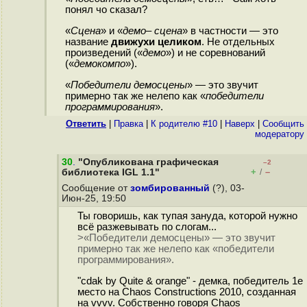
понял чо сказал?
«
Сцена
» и «
демо– сцена
» в частности ­— это
название
движухи целиком
. Не отдельных
произведений («
демо
») и не соревнований
(«
демокомпо
»).
«
Победители демосцены
» — это звучит
примерно так же нелепо как «
победители
программирования
».
Ответить
|
Правка
|
К родителю #10
|
Наверх
|
Cообщить
модератору
30
.
"Опубликована графическая
–2
+
–
библиотека IGL 1.1"
/
Сообщение от
зомбированный
(?), 03-
Июн-25, 19:50
Ты говоришь, как тупая зануда, которой нужно
всё разжевывать по слогам...
>«Победители демосцены» — это звучит
примерно так же нелепо как «победители
программирования».
"cdak by Quite & orange" - демка, победитель 1е
место на Chaos Constructions 2010, созданная
на vvvv. Собственно говоря Chaos