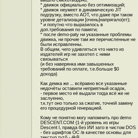
вышло смехотворрно;
* движок официально без оптимизаций;
* движок неумеет в динамическую JIT
подгрузку, вместо AOT, что даже при таком
уровне детализации [очень]напрягало(ет);
* и попутно что выразилось в
доп.требования по памяти;
* после demo-paty ни указанные проблемы
движка, ни прочие там же перечисленные не
были исправленны.
В общем, чего удивляться что никто из
издателей игр не захотел с ними
связываться
(и без наверянка ими завышенных
требований по оплате, т.е.больше $0
дохода)
Как демка же ... всёравно все указанные
недочёты оставили неприятный осадок,
- первое место её выдали тогда всё же не
заслуенно,
т.к.тут оно только за сжатие, точней замену
его процедурной генерацией.
Кому не понятно могу напомнить про demo
DESCENT.COM {1-й уровень из игры
Descent I, правда без ИИ зато в чистом DOS
- без шрифтов ОС /в качестве основы для
текстур тут/} - 4kB...