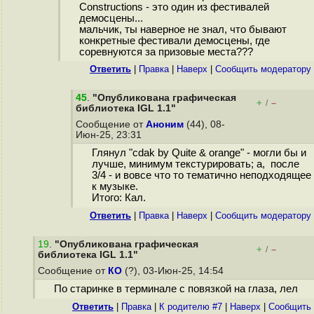
Constructions - это один из фестивалей
демосцены...
мальчик, ты наверное не знал, что бывают
конкретные фестивали демосцены, где
соревнуются за призовые места???
Ответить
|
Правка
|
Наверх
|
Cообщить модератору
45
.
"Опубликована графическая
+
–
/
библиотека IGL 1.1"
Сообщение от
Аноним
(44), 08-
Июн-25, 23:31
Глянул "cdak by Quite & orange" - могли бы и
лучше, минимум текстурировать; а, после
3/4 - и вовсе что то тематично неподходящее
к музыке.
Итого: Кал.
Ответить
|
Правка
|
Наверх
|
Cообщить модератору
19
.
"Опубликована графическая
+
–
/
библиотека IGL 1.1"
Сообщение от
КО
(?), 03-Июн-25, 14:54
По старинке в терминале с повязкой на глаза, лел
Ответить
|
Правка
|
К родителю #7
|
Наверх
|
Cообщить