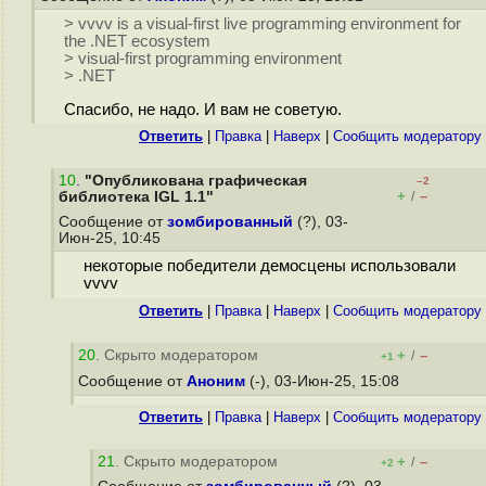
> vvvv is a visual-first live programming environment for
the .NET ecosystem
> visual-first programming environment
> .NET
Спасибо, не надо. И вам не советую.
Ответить
|
Правка
|
Наверх
|
Cообщить модератору
10
.
"Опубликована графическая
–2
+
–
библиотека IGL 1.1"
/
Сообщение от
зомбированный
(?), 03-
Июн-25, 10:45
некоторые победители демосцены использовали
vvvv
Ответить
|
Правка
|
Наверх
|
Cообщить модератору
20
. Скрыто модератором
+
–
/
+1
Сообщение от
Аноним
(-), 03-Июн-25, 15:08
Ответить
|
Правка
|
Наверх
|
Cообщить модератору
21
. Скрыто модератором
+
–
/
+2