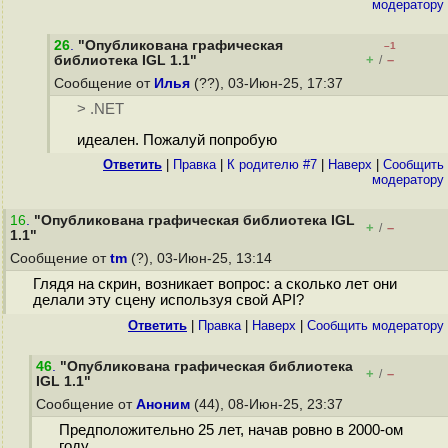
модератору
26
.
"Опубликована графическая
–1
+
–
библиотека IGL 1.1"
/
Сообщение от
Илья
(??), 03-Июн-25, 17:37
> .NET
идеален. Пожалуй попробую
Ответить
|
Правка
|
К родителю #7
|
Наверх
|
Cообщить
модератору
16
.
"Опубликована графическая библиотека IGL
+
–
/
1.1"
Сообщение от
tm
(?), 03-Июн-25, 13:14
Глядя на скрин, возникает вопрос: а сколько лет они
делали эту сцену используя свой API?
Ответить
|
Правка
|
Наверх
|
Cообщить модератору
46
.
"Опубликована графическая библиотека
+
–
/
IGL 1.1"
Сообщение от
Аноним
(44), 08-Июн-25, 23:37
Предположительно 25 лет, начав ровно в 2000-ом
году...