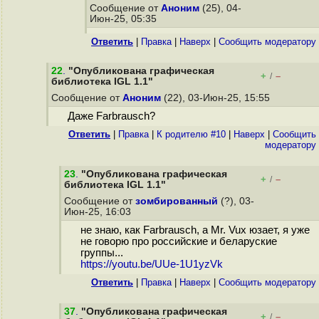
Сообщение от
Аноним
(25), 04-
Июн-25, 05:35
Ответить
|
Правка
|
Наверх
|
Cообщить модератору
22
.
"Опубликована графическая
+
–
/
библиотека IGL 1.1"
Сообщение от
Аноним
(22), 03-Июн-25, 15:55
Даже Farbrausch?
Ответить
|
Правка
|
К родителю #10
|
Наверх
|
Cообщить
модератору
23
.
"Опубликована графическая
+
–
/
библиотека IGL 1.1"
Сообщение от
зомбированный
(?), 03-
Июн-25, 16:03
не знаю, как Farbrausch, а Mr. Vux юзает, я уже
не говорю про российские и беларуские
группы...
https://youtu.be/UUe-1U1yzVk
Ответить
|
Правка
|
Наверх
|
Cообщить модератору
37
.
"Опубликована графическая
+
–
/