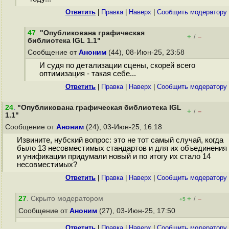
Ответить
|
Правка
|
Наверх
|
Cообщить модератору
47
.
"Опубликована графическая
+
–
/
библиотека IGL 1.1"
Сообщение от
Аноним
(44), 08-Июн-25, 23:58
И судя по детализации сцены, скорей всего
оптимизация - такая себе...
Ответить
|
Правка
|
Наверх
|
Cообщить модератору
24
.
"Опубликована графическая библиотека IGL
+
–
/
1.1"
Сообщение от
Аноним
(24), 03-Июн-25, 16:18
Извините, нубский вопрос: это не тот самый случай, когда
было 13 несовместимых стандартов и для их объединения
и унификации придумали новый и по итогу их стало 14
несовместимых?
Ответить
|
Правка
|
Наверх
|
Cообщить модератору
27
. Скрыто модератором
+
–
/
+5
Сообщение от
Аноним
(27), 03-Июн-25, 17:50
Ответить
|
Правка
|
Наверх
|
Cообщить модератору