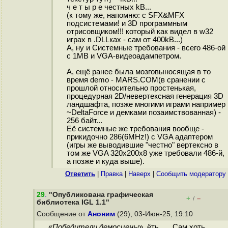
ч е т ы р е честных kB...
(к тому же, напомню: с SFX&MFX
подсистемами! и 3D программным
отрисовщиком!!! который как видел в w32
играх в .DLLках - сам от 400kB...)
А, ну и Системные требования - всего 486-ой
с 1MB и VGA-видеоадампетром.
А, ещё ранее была мозговыносящая в то
время demo - MARS.COM(в сранении с
прошлой относительно простенькая,
процедурная 2D/невертексная генерация 3D
ландшафта, позже многими играми например
~DeltaForce и демками позаимствованная) -
256 байт...
Её системные же требования вообще -
прикидочно 286(6MHz!) с VGA адаптером
(игры же выводившие "честно" вертексно в
том же VGA 320x200x8 уже требовали 486-й,
а позже и куда выше).
Ответить
|
Правка
|
Наверх
|
Cообщить модератору
29
.
"Опубликована графическая
+
–
/
библиотека IGL 1.1"
Сообщение от
Аноним
(29), 03-Июн-25, 19:10
«
Победители демосцены
», ёть… Сам хоть