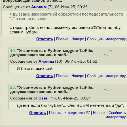
+
–
допускающая запись в люб..."
/
Сообщение от
Аноним
(7), 06-Июн-25, 00:36
> вызвана некорректной обработкой последовательности
".." в имени ссылки.
Старая грабля, но по прежнему исправно #%^шит по лбу
всяким нубам.
Ответить
|
Правка
|
Наверх
|
Cообщить модератору
10
.
"Уязвимость в Python-модуле TarFile,
+4
+
–
допускающая запись в люб..."
/
Сообщение от
Аноним
(10), 06-Июн-25, 01:52
И безо всяких сей.
Ответить
|
Правка
|
Наверх
|
Cообщить модератору
23
.
"Уязвимость в Python-модуле TarFile,
+
–
/
допускающая запись в люб..."
Сообщение от
User
(??), 06-Июн-25, 09:24
Да вот если бы "нубам"... Оно ВСЕМ нет-нет да и "да".
Ответить
|
Правка
|
К родителю #7
|
Наверх
|
Cообщить
модератору