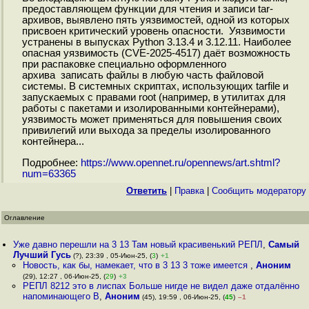
предоставляющем функции для чтения и записи tar-
архивов, выявлено пять уязвимостей, одной из которых
присвоен критический уровень опасности. Уязвимости
устранены в выпусках Python 3.13.4 и 3.12.11. Наиболее
опасная уязвимость (CVE-2025-4517) даёт возможность
при распаковке специально оформленного
архива записать файлы в любую часть файловой
системы. В системных скриптах, использующих tarfile и
запускаемых с правами root (например, в утилитах для
работы с пакетами и изолированными контейнерами),
уязвимость может применяться для повышения своих
привилегий или выхода за пределы изолированного
контейнера...
Подробнее:
https://www.opennet.ru/opennews/art.shtml?
num=63365
Ответить
|
Правка
|
Cообщить модератору
Оглавление
Уже давно перешли на 3 13 Там новый красивенький РЕПЛ
,
Самый
Лучший Гусь
(?), 23:39 , 05-Июн-25, (
3
)
+1
Новость, как бы, намекает, что в 3 13 3 тоже имеется
,
Аноним
(29), 12:27 , 06-Июн-25, (
29
)
+3
РЕПЛ 8212 это в лиспах Больше нигде не видел даже отдалённо
напоминающего В
,
Аноним
(45), 19:59 , 06-Июн-25, (
45
)
–1