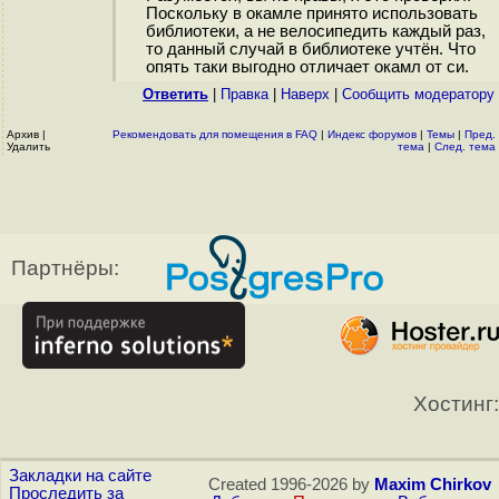
Поскольку в окамле принято использовать
библиотеки, а не велосипедить каждый раз,
то данный случай в библиотеке учтён. Что
опять таки выгодно отличает окамл от си.
Ответить
|
Правка
|
Наверх
|
Cообщить модератору
Архив
|
Рекомендовать для помещения в FAQ
|
Индекс форумов
|
Темы
|
Пред.
Удалить
тема
|
След. тема
Партнёры:
Хостинг:
Закладки на сайте
Created 1996-2026 by
Maxim Chirkov
Проследить за