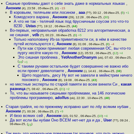
Сишные проблемы дают о себе знать даже в нормальных языках
,
Аноним
(4), 23:58 , 05-Июн-25, (
4
)
–15
В коровьем, телячьем или лосином
,
aaa
(??), 00:12 , 06-Июн-25, (
5
)
+1
Комодского варана
,
Аноним
(29), 12:28 , 06-Июн-25, (
30
)
А что не так - телячий язык под брусничным соусом это что-то
8230
,
Ustas
(??), 19:12 , 06-Июн-25, (
44
)
Во-первых, неправильная обработка 8212 это алгоритмическая, а
не сишная
,
vdb
(?), 00:23 , 06-Июн-25, (
6
)
+5
Только наполовину Из-за примитивности си, в нём в качестве
путей используются с
,
Аноним
(8), 01:06 , 06-Июн-25, (
8
)
–4
Пути как строки принимает любая современная ОС, вы что-то
пургу несёте какую-то
,
Аноним
(12), 05:53 , 06-Июн-25, (
12
)
+4
Это сишная проблема
,
YetAnotherOnanym
(ok), 07:43 , 06-Июн-25,
(
)
16
+1
С такими рунами остальное будет совершенно не важно ибо
если проект девелопаете
,
Аноним
(-), 14:41 , 06-Июн-25, (
38
)
Щито поделать, десу Ну вот не завезли в мейнстрим ничего
похожего
,
Аноним
(8), 19:08 , 06-Июн-25, (
43
)
но местные эксперты по старой памяти во всем винили Си
,
какая
разница
(?), 08:42 , 06-Июн-25, (
21
)
+2
То, что вы называете сишными проблемами, на 146 логические
проблемы программиро
,
adolfus
(ok), 22:30 , 10-Июн-25, (
48
)
Старая грабля, но по прежнему исправно шит по лбу всяким нубам
,
Аноним
(7), 00:36 , 06-Июн-25, (
7
)
+9
И безо всяких сей
,
Аноним
(10), 01:52 , 06-Июн-25, (
10
)
+4
Да вот если бы нубам Оно ВСЕМ нет-нет да и да
,
User
(??), 09:24 ,
06-Июн-25, (
)
23
Так ведь это нормальное поведение tar архивов, что путь можно