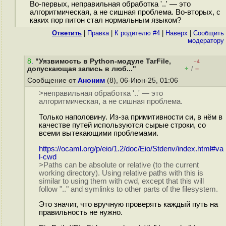
Во-первых, неправильная обработка '..' — это
алгоритмическая, а не сишная проблема. Во-вторых, с
каких пор питон стал нормальным языком?
Ответить
|
Правка
|
К родителю #4
|
Наверх
|
Cообщить
модератору
8
.
"Уязвимость в Python-модуле TarFile,
–4
+
–
допускающая запись в люб..."
/
Сообщение от
Аноним
(8), 06-Июн-25, 01:06
>неправильная обработка '..' — это
алгоритмическая, а не сишная проблема.
Только наполовину. Из-за примитивности си, в нём в
качестве путей используются сырые строки, со
всеми вытекающими проблемами.
https://ocaml.org/p/eio/1.2/doc/Eio/Stdenv/index.html#va
l-cwd
>Paths can be absolute or relative (to the current
working directory). Using relative paths with this is
similar to using them with cwd, except that this will
follow ".." and symlinks to other parts of the filesystem.
Это значит, что вручную проверять каждый путь на
правильность не нужно.