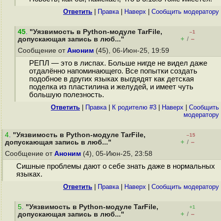
Ответить
|
Правка
|
Наверх
|
Cообщить модератору
45
.
"Уязвимость в Python-модуле TarFile,
–1
+
–
допускающая запись в люб..."
/
Сообщение от
Аноним
(45), 06-Июн-25, 19:59
РЕПЛ — это в лиспах. Больше нигде не видел даже
отдалённо напоминающего. Все попытки создать
подобное в других языках выгдядят как детская
поделка из пластилина и желудей, и имеет чуть
большую полезность.
Ответить
|
Правка
|
К родителю #3
|
Наверх
|
Cообщить
модератору
4
.
"Уязвимость в Python-модуле TarFile,
–15
+
–
допускающая запись в люб..."
/
Сообщение от
Аноним
(4), 05-Июн-25, 23:58
Сишные проблемы дают о себе знать даже в нормальных
языках.
Ответить
|
Правка
|
Наверх
|
Cообщить модератору
5
.
"Уязвимость в Python-модуле TarFile,
+1
+
–
допускающая запись в люб..."
/