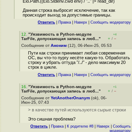
Eio.Path.((Eio.Stdenv.cwd env) / ".." |> read_dir)
Данная строка выбросит исключение, так как
происходит выход за допустимые границы.
Ответить
|
Правка
|
Наверх
|
Cообщить модератору
12
.
"Уязвимость в Python-модуле
+4
+
–
TarFile, допускающая запись в люб..."
/
Сообщение от
Аноним
(12), 06-Июн-25, 05:53
Пути как строки принимает любая современная
ОС, вы что-то пургу несёте какую-то. Обработать
строку и убрать оттуда "/../" - дело максимум 20
строк в цикле.
Ответить
|
Правка
|
Наверх
|
Cообщить модератору
16
.
"Уязвимость в Python-модуле
+1
+
–
TarFile, допускающая запись в люб..."
/
Сообщение от
YetAnotherOnanym
(ok), 06-
Июн-25, 07:43
> в качестве путей используются сырые строки
Это сишная проблема?
Ответить
|
Правка
|
К родителю #8
|
Наверх
|
Cообщить
модератору