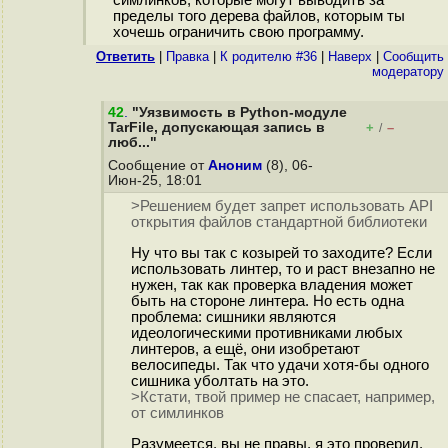
пределы того дерева файлов, которым ты
хочешь ограничить свою программу.
Ответить
|
Правка
|
К родителю #36
|
Наверх
|
Cообщить
модератору
42
.
"Уязвимость в Python-модуле
TarFile, допускающая запись в
+
–
/
люб..."
Сообщение от
Аноним
(8), 06-
Июн-25, 18:01
>Решением будет запрет использовать API
открытия файлов стандартной библиотеки
Ну что вы так с козырей то заходите? Если
использовать линтер, то и раст внезапно не
нужен, так как проверка владения может
быть на стороне линтера. Но есть одна
проблема: сишники являются
идеологическими противниками любых
линтеров, а ещё, они изобретают
велосипеды. Так что удачи хотя-бы одного
сишника уболтать на это.
>Кстати, твой пример не спасает, например,
от симлинков
Разумеется, вы не правы, я это проверил.