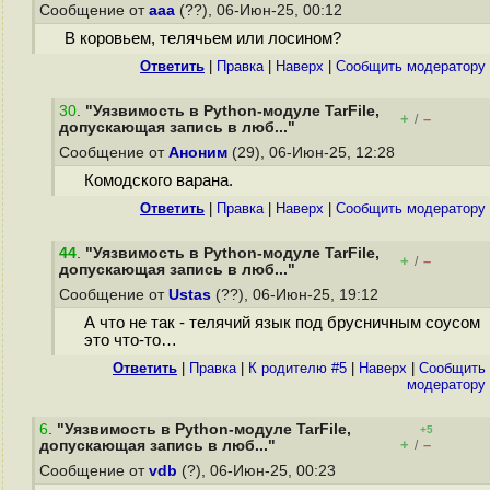
Сообщение от
aaa
(??), 06-Июн-25, 00:12
В коровьем, телячьем или лосином?
Ответить
|
Правка
|
Наверх
|
Cообщить модератору
30
.
"Уязвимость в Python-модуле TarFile,
+
–
/
допускающая запись в люб..."
Сообщение от
Аноним
(29), 06-Июн-25, 12:28
Комодского варана.
Ответить
|
Правка
|
Наверх
|
Cообщить модератору
44
.
"Уязвимость в Python-модуле TarFile,
+
–
/
допускающая запись в люб..."
Сообщение от
Ustas
(??), 06-Июн-25, 19:12
А что не так - телячий язык под брусничным соусом
это что-то…
Ответить
|
Правка
|
К родителю #5
|
Наверх
|
Cообщить
модератору
6
.
"Уязвимость в Python-модуле TarFile,
+5
+
–
допускающая запись в люб..."
/
Сообщение от
vdb
(?), 06-Июн-25, 00:23