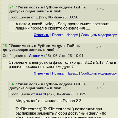
24
.
"Уязвимость в Python-модуле TarFile,
+
–
/
допускающая запись в люб..."
Сообщение от
1
(??), 06-Июн-25, 09:56
А потом, какой-нибодь Sony программист, поставит
лишний пробел в скрипте обновления ....
Ответить
|
Правка
|
Наверх
|
Cообщить модератору
25
.
"Уязвимость в Python-модуле TarFile,
+
–
/
допускающая запись в люб..."
Сообщение от
Аноним
(25), 06-Июн-25, 10:01
Странно что выпустили фикс только для 3.12 и 3.13. Или в
ранних версиях нет такого модуля?
Ответить
|
Правка
|
Наверх
|
Cообщить модератору
34
.
"Уязвимость в Python-модуле TarFile,
+1
+
–
допускающая запись в люб..."
/
Сообщение от
userd
(ok), 06-Июн-25, 13:25
Модуль tarfile появился в Python 2.3.
TarFile.extract()/TarFile.extractall() позволяют при
распаковке заменить любой доступный файл - по
абсолютному пути или по относительному вне