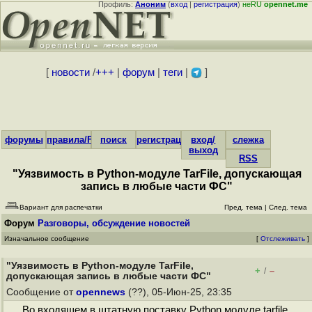
Профиль:
Аноним
(
вход
|
регистрация
)
неRU
opennet.me
[
новости
/
+++
|
форум
|
теги
|
]
форумы
правила/FAQ
поиск
регистрация
вход/
слежка
выход
RSS
"Уязвимость в Python-модуле TarFile, допускающая
запись в любые части ФС"
Вариант для распечатки
Пред. тема
|
След. тема
Форум
Разговоры, обсуждение новостей
Изначальное сообщение
[
Отслеживать
]
"Уязвимость в Python-модуле TarFile,
+
–
/
допускающая запись в любые части ФС"
Сообщение от
opennews
(??), 05-Июн-25, 23:35
Во входящем в штатную поставку Python модуле tarfile,