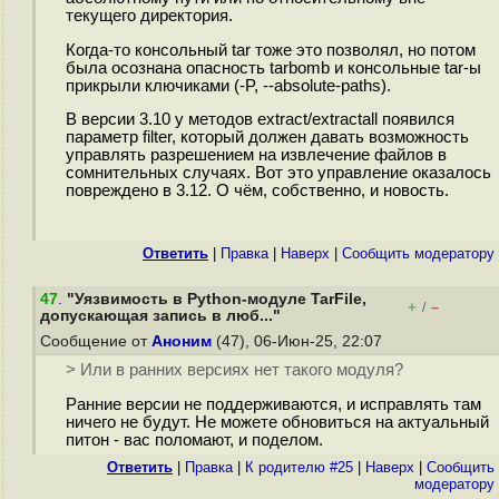
текущего директория.
Когда-то консольный tar тоже это позволял, но потом
была осознана опасность tarbomb и консольные tar-ы
прикрыли ключиками (-P, --absolute-paths).
В версии 3.10 у методов extract/extractall появился
параметр filter, который должен давать возможность
управлять разрешением на извлечение файлов в
сомнительных случаях. Вот это управление оказалось
повреждено в 3.12. О чём, собственно, и новость.
Ответить
|
Правка
|
Наверх
|
Cообщить модератору
47
.
"Уязвимость в Python-модуле TarFile,
+
–
/
допускающая запись в люб..."
Сообщение от
Аноним
(47), 06-Июн-25, 22:07
> Или в ранних версиях нет такого модуля?
Ранние версии не поддерживаются, и исправлять там
ничего не будут. Не можете обновиться на актуальный
питон - вас поломают, и поделом.
Ответить
|
Правка
|
К родителю #25
|
Наверх
|
Cообщить
модератору