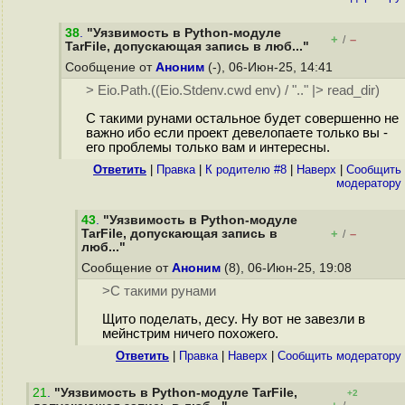
38
.
"Уязвимость в Python-модуле
+
–
/
TarFile, допускающая запись в люб..."
Сообщение от
Аноним
(-), 06-Июн-25, 14:41
> Eio.Path.((Eio.Stdenv.cwd env) / ".." |> read_dir)
С такими рунами остальное будет совершенно не
важно ибо если проект девелопаете только вы -
его проблемы только вам и интересны.
Ответить
|
Правка
|
К родителю #8
|
Наверх
|
Cообщить
модератору
43
.
"Уязвимость в Python-модуле
TarFile, допускающая запись в
+
–
/
люб..."
Сообщение от
Аноним
(8), 06-Июн-25, 19:08
>С такими рунами
Щито поделать, десу. Ну вот не завезли в
мейнстрим ничего похожего.
Ответить
|
Правка
|
Наверх
|
Cообщить модератору
21
.
"Уязвимость в Python-модуле TarFile,
+2