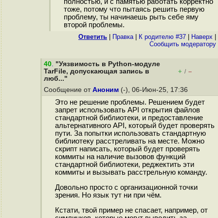
полностью, и с памятью работать корректно
тоже, потому что пытаясь решить первую
проблему, ты начинаешь рыть себе яму
второй проблемы.
Ответить
|
Правка
|
К родителю #37
|
Наверх
|
Cообщить модератору
40
.
"Уязвимость в Python-модуле
TarFile, допускающая запись в
+
–
/
люб..."
Сообщение от
Аноним
(-), 06-Июн-25, 17:36
Это не решение проблемы. Решением будет
запрет использовать API открытия файлов
стандартной библиотеки, и предоставление
альтернативного API, который будет проверять
пути. За попытки использовать стандартную
библиотеку расстреливать на месте. Можно
скрипт написать, который будет проверять
коммиты на наличие вызовов функций
стандартной библиотеки, реджектить эти
коммиты и вызывать расстрельную команду.
Довольно просто с организационной точки
зрения. Но язык тут ни при чём.
Кстати, твой пример не спасает, например, от
симлинков, которые могут выводить за