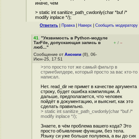
иначе, чем
> static int sanitize_path_cwdonly(char *buf /*
modify inplace */);
Ответить
|
Правка
|
Наверх
|
Cообщить модератору
41
.
"Уязвимость в Python-модуле
TarFile, допускающая запись в
+
–
/
люб..."
Сообщение от
Аноним
(8), 06-
Июн-25, 17:51
>это просто тот же самый фильтр в
стрингбилдере, который просто за вас кто-то
написал.
Нет. read_dir не примет в качестве аргумента
строку, будет ошибка компиляции. А
дальше, предполагается, что человек
пойдёт в документацию, и выяснит, как это
сделать правильно.
> static int sanitize_path_cwdonly(char *buf /*
modify inplace */);
Знаете, в чём проблема вашего кода? Это
просто объявление функции, без тела.
Языку си уже больше полувека, а вы до сих