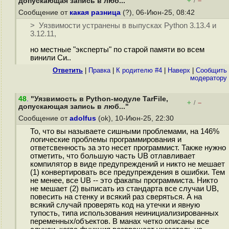
+
–
допускающая запись в люб..."
/
Сообщение от
какая разница
(?), 06-Июн-25, 08:42
> Уязвимости устранены в выпусках Python 3.13.4 и
3.12.11,
но местные "эксперты" по старой памяти во всем
винили Си..
Ответить
|
Правка
|
К родителю #4
|
Наверх
|
Cообщить
модератору
48
.
"Уязвимость в Python-модуле TarFile,
+
–
/
допускающая запись в люб..."
Сообщение от
adolfus
(ok), 10-Июн-25, 22:30
То, что вы называете сишными проблемами, на 146%
логические проблемы программирования и
ответсвенность за это несет программист. Также нужно
отметить, что большую часть UB отлавливает
компилятор в виде предупреждений и никто не мешает
(1) конвертировать все предупреждения в ошибки. Тем
не менее, все UB -- это факапы программиста. Никто
не мешает (2) выписать из стандарта все случаи UB,
повесить на стенку и всякий раз сверяться. А на
всякий случай проверять код на утечки и явную
тупость, типа использования неинициализированных
переменных/объектов. В манах четко описаны все