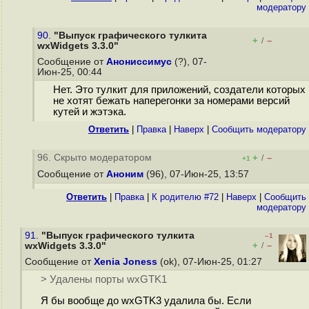
модератору
90.
"Выпуск графического тулкита
+
–
/
wxWidgets 3.3.0"
Сообщение от
Анониссимус
(?), 07-
Июн-25, 00:44
Нет. Это тулкит для приложений, создатели которых
не хотят бежать наперегонки за номерами версий
кутей и жэтэка.
Ответить
|
Правка
|
Наверх
|
Cообщить модератору
96. Скрыто модератором
+
–
/
+1
Сообщение от
Аноним
(96), 07-Июн-25, 13:57
Ответить
|
Правка
|
К родителю #72
|
Наверх
|
Cообщить
модератору
91.
"Выпуск графического тулкита
–1
+
–
wxWidgets 3.3.0"
/
Сообщение от
Xenia Joness
(ok), 07-Июн-25, 01:27
> Удалены порты wxGTK1
Я бы вообще до wxGTK3 удалила бы. Если