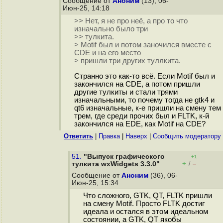
Сообщение от
Аноним
(13), 06-
Июн-25, 14:18
>> Нет, я не про неё, а про то что
изначально было три
>> тулкита.
> Motif был и потом заночился вместе с
CDE и на его место
> пришли три других туллкита.
Странно это как-то всё. Если Motif был и
закончился на CDE, а потом пришли
другие тулкиты и стали трями
изначальными, то почему тогда не gtk4 и
qt6 изначальные, к-е пришли на смену тем
трем, где среди прочих был и FLTK, к-й
закончился на EDE, как Motif на CDE?
Ответить
|
Правка
|
Наверх
|
Cообщить модератору
51.
"Выпуск графического
+1
+
–
тулкита wxWidgets 3.3.0"
/
Сообщение от
Аноним
(36), 06-
Июн-25, 15:34
Что сложного, GTK, QT, FLTK пришли
на смену Motif. Просто FLTK достиг
идеала и остался в этом идеальном
состоянии, а GTK, QT якобы