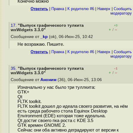
Конечно можно
Ответить
|
Правка
|
К родителю #6
|
Наверх
|
Cообщить
модератору
17.
"Выпуск графического тулкита
+3
+
–
wxWidgets 3.3.0"
/
Сообщение от
_kp
(ok), 06-Июн-25, 10:42
Не возражаю. Пишите.
Ответить
|
Правка
|
К родителю #6
|
Наверх
|
Cообщить
модератору
35.
"Выпуск графического тулкита
–1
+
–
wxWidgets 3.3.0"
/
Сообщение от
Аноним
(36), 06-Июн-25, 13:06
Изначально у нас было три туллкита:
GTK+
Qt
FLTK toolkit.
FLTK toolkit дошел до идеала своего развития, на нём
есть среда рабочего стола Equinox Desktop
Environment (EDE) которая тоже идеальна.
Qt достиг своего пка роста с KDE 3.5
GTK времен GNOME 2.
Сейчас они оба активно деградируют от версии к