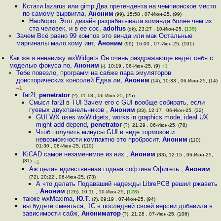
Кстати lazarus или gimp Два претендента на чемпионское место
по самому вырвигла
,
Аноним
(99), 15:58 , 07-Июн-25, (99)
Наоборот Этот дизайн разрабатывала команда более чем из
ста человек, и в ее сос
,
adolfus
(ok), 23:27 , 10-Июн-25, (
139
)
Зачем Всё равно 99 компов это винда или мак Остальные
маргиналы мало кому инт
,
Аноним
(99), 16:00 , 07-Июн-25, (101)
Как же я ненавижу wxWidgets Он очень раздражающе ведёт себя с
моделью фокуса по
,
Аноним
(-), 10:19 , 06-Июн-25, (9)
+1
Тебе повезло, программ на сабже пара эмуляторов
доисторических консолей Едва ли
,
Аноним
(14), 10:33 , 06-Июн-25, (14)
–1
far2l
,
penetrator
(?), 11:18 , 06-Июн-25, (25)
Смысл far2l в TUI Зачем его с GUI вообще собирать, если
гуевых двухпанельников
,
Аноним
(33), 12:17 , 06-Июн-25, (32)
GUI WX uses wxWidgets, works in graphics mode, ideal UX
might add depend
,
penetrator
(?), 21:29 , 06-Июн-25, (78)
Чтоб получить минусы GUI в виде тормозов и
невозможности компактно это пробросит
,
Аноним
(110),
01:30 , 08-Июн-25, (110)
KiCAD самое незаменимое из них
,
Аноним
(33), 12:15 , 06-Июн-25,
(31)
+1
Аж целая единственная годная софтина Офигеть
,
Аноним
(72), 20:22 , 06-Июн-25, (73)
А что делать Подаваший надежды LibrePCB решил ржаветь
,
Аноним
(126), 10:11 , 10-Июн-25, (
128
)
также wxMaxima
,
Ю.Т.
(?), 09:19 , 07-Июн-25, (94)
вы будете смеяться, 1С в последней своей версии добавила в
зависимости сабж
,
Анониматор
(?), 21:28 , 07-Июн-25, (106)