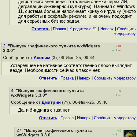
дефолтного внедрения тотальной слежки через ИИ,
деградации инженерной культуры). Начиная с Windows
11, система больше напоминает кривую игрушку (чисто
для работы в оффлайн режиме), и не очень подходит
для серьёзных бизнес задач.
Ответить
|
Правка
|
К родителю #1
|
Наверх
|
Cообщить
модератору
2.
"Выпуск графического тулкита wxWidgets
–10
+
–
3.3.0"
/
Сообщение от
Аноним
(3), 06-Июн-25, 09:44
Устаревшее не нативное соответственно плохо выглядит
везде. Необходимости сейчас в таком нет.
Ответить
|
Правка
|
Наверх
|
Cообщить модератору
4.
"Выпуск графического тулкита
–6
+
–
wxWidgets 3.3.0"
/
Сообщение от
Дмитрий
(??), 06-Июн-25, 09:46
Да, и биндинга с rust нет
Ответить
|
Правка
|
Наверх
|
Cообщить модератору
27.
"Выпуск графического тулкита
+1
+
–
wxWidgets 3.3.0"
/