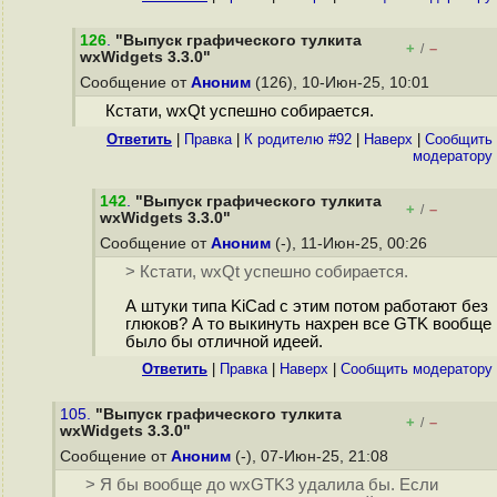
126
.
"Выпуск графического тулкита
+
–
/
wxWidgets 3.3.0"
Сообщение от
Аноним
(126), 10-Июн-25, 10:01
Кстати, wxQt успешно собирается.
Ответить
|
Правка
|
К родителю #92
|
Наверх
|
Cообщить
модератору
142
.
"Выпуск графического тулкита
+
–
/
wxWidgets 3.3.0"
Сообщение от
Аноним
(-), 11-Июн-25, 00:26
> Кстати, wxQt успешно собирается.
А штуки типа KiCad с этим потом работают без
глюков? А то выкинуть нахрен все GTK вообще
было бы отличной идеей.
Ответить
|
Правка
|
Наверх
|
Cообщить модератору
105.
"Выпуск графического тулкита
+
–
/
wxWidgets 3.3.0"
Сообщение от
Аноним
(-), 07-Июн-25, 21:08
> Я бы вообще до wxGTK3 удалила бы. Если