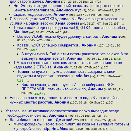
для старого желез
,
Аноним
(72), 20:18 , 06-Июн-25, (72)
Нет Это тулкит для приложений, создатели которых не хотят
бежать наперегонки за
,
Анониссимус
(?), 00:44 , 07-Июн-25, (90)
Скрыто модератором
,
Аноним
(96), 13:57 , 07-Июн-25, (96)
+1
Я бы вообще до wxGTK3 удалила бы Если сконцентрироваться
усилия на одной версии
,
Xenia Joness
(ok), 01:27 , 07-Июн-25, (91)
–1
Только если ради перехода на wxQt, GTK4 - нежизнеспособен
,
Skullnet
(ok), 03:42 , 07-Июн-25, (92)
Во, все WxGtk можно будет дропнуть как раз
,
Аноним
(109),
01:27 , 08-Июн-25, (109)
Кстати, wxQt успешно собирается
,
Аноним
(126), 10:01 , 10-
Июн-25, (
)
126
А штуки типа KiCad с этим потом работают без глюков А то
выкинуть нахрен все GT
,
Аноним
(-), 00:26 , 11-Июн-25, (
142
)
1 А как вы заставите всех комитить в то что им возможно не
надо было 2 GTK3 за
,
Аноним
(-), 21:08 , 07-Июн-25, (105)
Теминг не нужен -- нужна возможность создавать свои
виджеты и управлять поведени
,
adolfus
(ok), 15:28 , 10-Июн-25,
(
)
132
–1
Вам не нужен, а мне - нужен И я не собираюсь ВСЕ
ПРОГРАММЫ патчить чтобы они по
,
Аноним
(-), 00:28 , 11-
Июн-25, (
)
143
+1
Напрасно они это сделали, там всего-то надо было дефайны в
нужных местах расстав
,
Аноним
(120), 02:18 , 09-Июн-25, (120)
Устаревшее не нативное соответственно плохо выглядит везде
Необходимости сейчас
,
Аноним
(3), 09:44 , 06-Июн-25, (2)
–10
Да, и биндинга с rust нет
,
Дмитрий
(??), 09:46 , 06-Июн-25, (4)
–6
Мимокрокодилы что-то тихо пилят, но пока не выглядит готовым
к употреблению http
,
НяшМяш
(ok), 11:35 , 06-Июн-25, (27)
+1