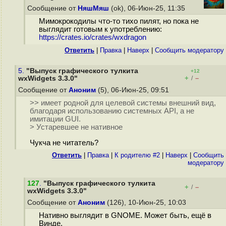
Сообщение от
НяшМяш
(ok), 06-Июн-25, 11:35
Мимокрокодилы что-то тихо пилят, но пока не
выглядит готовым к употреблению:
https://crates.io/crates/wxdragon
Ответить
|
Правка
|
Наверх
|
Cообщить модератору
5.
"Выпуск графического тулкита
+12
+
–
wxWidgets 3.3.0"
/
Сообщение от
Аноним
(5), 06-Июн-25, 09:51
>> имеет родной для целевой системы внешний вид,
благодаря использованию системных API, а не
имитации GUI.
> Устаревшее не нативное
Чукча не читатель?
Ответить
|
Правка
|
К родителю #2
|
Наверх
|
Cообщить
модератору
127
.
"Выпуск графического тулкита
+
–
/
wxWidgets 3.3.0"
Сообщение от
Аноним
(126), 10-Июн-25, 10:03
Нативно выглядит в GNOME. Может быть, ещё в
Винде.