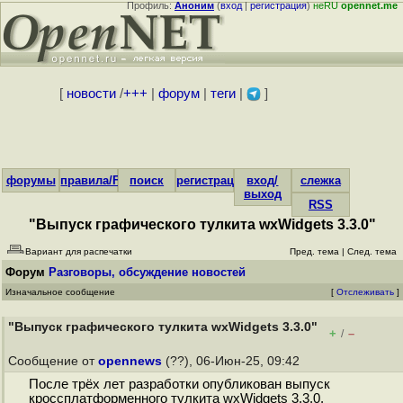
Профиль:
Аноним
(
вход
|
регистрация
)
неRU
opennet.me
[
новости
/
+++
|
форум
|
теги
|
]
форумы
правила/FAQ
поиск
регистрация
вход/
слежка
выход
RSS
"Выпуск графического тулкита wxWidgets 3.3.0"
Вариант для распечатки
Пред. тема
|
След. тема
Форум
Разговоры, обсуждение новостей
Изначальное сообщение
[
Отслеживать
]
"Выпуск графического тулкита wxWidgets 3.3.0"
+
–
/
Сообщение от
opennews
(??), 06-Июн-25, 09:42
После трёх лет разработки опубликован выпуск
кроссплатформенного тулкита wxWidgets 3.3.0,