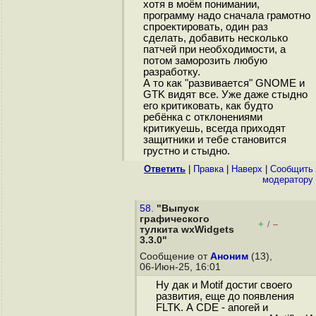
хотя в моём понимании,
программу надо сначала грамотно
спроектировать, один раз
сделать, добавить несколько
патчей при необходимости, а
потом заморозить любую
разработку.
А то как "развивается" GNOME и
GTK видят все. Уже даже стыдно
его критиковать, как будто
ребёнка с отклонениями
критикуешь, всегда приходят
защитники и тебе становится
грустно и стыдно.
Ответить
|
Правка
|
Наверх
|
Cообщить
модератору
58.
"Выпуск
графического
+
–
/
тулкита wxWidgets
3.3.0"
Сообщение от
Аноним
(13),
06-Июн-25, 16:01
Ну дак и Motif достиг своего
развития, еще до появления
FLTK. А CDE - апогей и