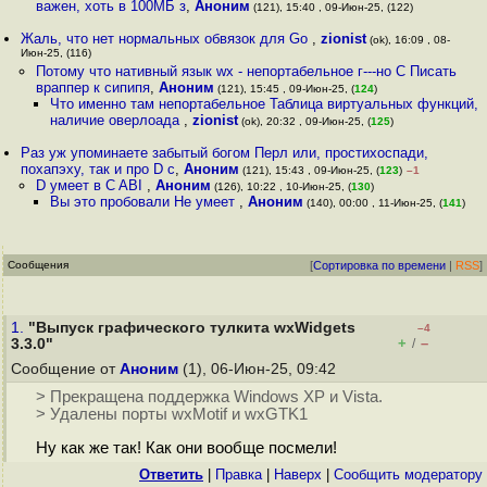
важен, хоть в 100МБ з
,
Аноним
(121), 15:40 , 09-Июн-25, (122)
Жаль, что нет нормальных обвязок для Go
,
zionist
(ok), 16:09 , 08-
Июн-25, (116)
Потому что нативный язык wx - непортабельное г---но С Писать
враппер к сипипя
,
Аноним
(121), 15:45 , 09-Июн-25, (
124
)
Что именно там непортабельное Таблица виртуальных функций,
наличие оверлоада
,
zionist
(ok), 20:32 , 09-Июн-25, (
125
)
Раз уж упоминаете забытый богом Перл или, простихоспади,
похапэху, так и про D с
,
Аноним
(121), 15:43 , 09-Июн-25, (
123
)
–1
D умеет в C ABI
,
Аноним
(126), 10:22 , 10-Июн-25, (
130
)
Вы это пробовали Не умеет
,
Аноним
(140), 00:00 , 11-Июн-25, (
141
)
Сообщения
[
Сортировка по времени
|
RSS
]
1.
"Выпуск графического тулкита wxWidgets
–4
+
–
3.3.0"
/
Сообщение от
Аноним
(1), 06-Июн-25, 09:42
> Прекращена поддержка Windows XP и Vista.
> Удалены порты wxMotif и wxGTK1
Ну как же так! Как они вообще посмели!
Ответить
|
Правка
|
Наверх
|
Cообщить модератору