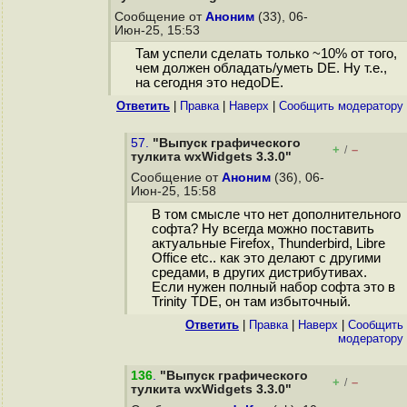
Сообщение от
Аноним
(33), 06-
Июн-25, 15:53
Там успели сделать только ~10% от того,
чем должен обладать/уметь DE. Ну т.е.,
на сегодня это недоDE.
Ответить
|
Правка
|
Наверх
|
Cообщить модератору
57.
"Выпуск графического
+
–
/
тулкита wxWidgets 3.3.0"
Сообщение от
Аноним
(36), 06-
Июн-25, 15:58
В том смысле что нет дополнительного
софта? Ну всегда можно поставить
актуальные Firefox, Thunderbird, Libre
Office etc.. как это делают с другими
средами, в других дистрибутивах.
Если нужен полный набор софта это в
Trinity TDE, он там избыточный.
Ответить
|
Правка
|
Наверх
|
Cообщить
модератору
136
.
"Выпуск графического
+
–
/
тулкита wxWidgets 3.3.0"