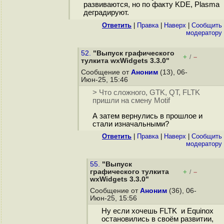
развиваются, но по факту KDE, Plasma
деградируют.
Ответить
|
Правка
|
Наверх
|
Cообщить
модератору
52.
"Выпуск графического
+
–
/
тулкита wxWidgets 3.3.0"
Сообщение от
Аноним
(13), 06-
Июн-25, 15:46
> Что сложного, GTK, QT, FLTK
пришли на смену Motif
А затем вернулись в прошлое и
стали изначальными?
Ответить
|
Правка
|
Наверх
|
Cообщить
модератору
55.
"Выпуск
графического тулкита
+
–
/
wxWidgets 3.3.0"
Сообщение от
Аноним
(36), 06-
Июн-25, 15:56
Ну если хочешь FLTK и Equinox
остановились в своём развитии,