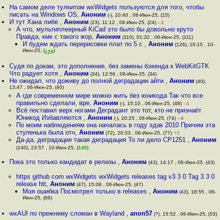
На самом деле тулкитом wxWidgets пользуются для того, чтобы
писать на Windows OS
,
Аноним
(-), 10:40 , 06-Июн-25, (15)
И тут Хана либе
,
Аноним
(23), 11:12 , 06-Июн-25, (24)
–1
А что, мультиплеерный KiCad это было бы довольно круто
Правда, кмк с такого жор
,
Аноним
(110), 01:32 , 08-Июн-25, (111)
И будем ждать перерисовки плат по 5 с
,
Аноним
(126), 10:15 , 10-
Июн-25, (
)
129
Судя по докам, это дополнение, без замены бэкенда к WebKitGTK
Что радует хотя
,
Аноним
(34), 12:56 , 06-Июн-25, (34)
Не ожидал, что доживу до полной деградации айти
,
Аноним
(40),
13:47 , 06-Июн-25, (40)
А где современном мире можно жить без юникода Так что все
правильно сделали, вре
,
Аноним
(-), 15:10 , 06-Июн-25, (48)
–1
Всё поставил верх ногами Деградант это тот, кто не признаёт
Юникод Избавляются
,
Аноним
(-), 20:25 , 06-Июн-25, (74)
–4
По моим наблюдениям она началась в году эдак 2010 Причем эта
ступенька была отч
,
Аноним
(72), 20:33 , 06-Июн-25, (77)
+3
Да-да, деградация такая деградация То ли дело CP1251
,
Аноним
(140), 23:57 , 10-Июн-25, (
140
)
Пока это только кандидат в релизы
,
Аноним
(43), 14:17 , 06-Июн-25, (43)
https github com wxWidgets wxWidgets releases tag v3 3 0 Tag 3 3 0
release htt
,
Аноним
(47), 15:08 , 06-Июн-25, (47)
Моя ошибка Посмотрел только в releases
,
Аноним
(43), 18:55 , 06-
Июн-25, (66)
wxAUI по прежнему сломан в Wayland
,
anon57
(?), 15:52 , 06-Июн-25, (53)