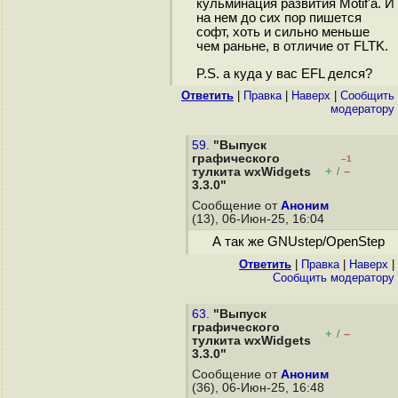
кульминация развития Motif'а. И
на нем до сих пор пишется
софт, хоть и сильно меньше
чем раньне, в отличие от FLTK.
P.S. а куда у вас EFL делся?
Ответить
|
Правка
|
Наверх
|
Cообщить
модератору
59.
"Выпуск
графического
–1
+
–
тулкита wxWidgets
/
3.3.0"
Сообщение от
Аноним
(13), 06-Июн-25, 16:04
А так же GNUstep/OpenStep
Ответить
|
Правка
|
Наверх
|
Cообщить модератору
63.
"Выпуск
графического
+
–
/
тулкита wxWidgets
3.3.0"
Сообщение от
Аноним
(36), 06-Июн-25, 16:48