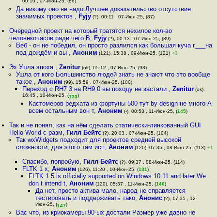
00:10 , 07-Июн-25, (86)
Да никому оно не надо Лучшее доказательство отсутствие
значимых проектов
,
Fyjy
(?), 00:11 , 07-Июн-25, (87)
Очередной проект на который тратятся нехилое кол-во
человекочасов ради чего В
,
Fyjy
(?), 00:13 , 07-Июн-25, (89)
Веб - он не победил, он просто разлился как большая куча г___на
под дождём и вы
,
Аноним
(121), 15:38 , 09-Июн-25, (121)
+3
Эх Ушла эпоха
,
Zenitur
(ok), 05:12 , 07-Июн-25, (93)
Ушла от кого Большинство людей знать не знают что это вообще
такое
,
Аноним
(99), 15:59 , 07-Июн-25, (100)
Переход с RH7 3 на RH9 0 вы походу не застали
,
Zenitur
(ok),
16:45 , 10-Июн-25, (
)
133
Кастомеров редхата из фортуны 500 тут by design не много А
всем остальным вон т
,
Аноним
(-), 00:53 , 11-Июн-25, (
145
)
Так и не понял, как на нём сделать статически-линкованный GUI
Hello World с разм
,
Гилл Бейтс
(?), 20:03 , 07-Июн-25, (104)
Так wxWidgets подходит для проектов средней высокой
сложности, для этого там исп
,
Аноним
(120), 07:35 , 08-Июн-25, (113)
+1
Спасибо, попробую
,
Гилл Бейтс
(?), 09:37 , 08-Июн-25, (114)
FLTK 1 x
,
Аноним
(126), 11:20 , 10-Июн-25, (
131
)
FLTK 1 5 is officially supported on Windows 10 11 and later We
don t intend t
,
Аноним
(120), 05:37 , 11-Июн-25, (
146
)
Да нет, просто актива мало, народ не справляется
тестировать и поддерживать тако
,
Анонис
(?), 17:35 , 12-
Июн-25, (
)
147
Вас что, из криокамеры 90-ых достали Размер уже давно не