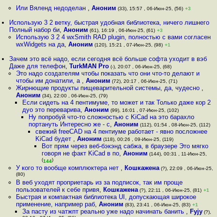
Или Вяленд недоделан
,
Аноним
(33), 15:57 , 06-Июн-25, (56)
+3
Использую 3 2 ветку, быстрая удобная библиотека, ничего лишнего
Полный набор би
,
Аноним
(61), 16:19 , 06-Июн-25, (61)
+3
Использую 3 2 4 wxSmith RAD plugin, полностью с вами согласен
wxWidgets на да
,
Аноним
(120), 15:21 , 07-Июн-25, (98)
+1
Зачем это всё надо, если сегодня всё больше софта уходит в вэб
Даже для телефон
,
TurkMAN Pro
(-), 20:07 , 06-Июн-25, (68)
Это надо создателям чтобы показать что они что-то делают и
чтобы им донатили, а
,
Аноним
(72), 20:17 , 06-Июн-25, (71)
Жирнющие продукты пищеварительной системы, да, чудесно
,
Аноним
(34), 22:00 , 06-Июн-25, (79)
Если сидеть на 4 пентимуме, то может и так Только даже кор 2
дуо это переварива
,
Аноним
(99), 16:01 , 07-Июн-25, (102)
Ну попробуй что-то сложностью с KiCad на это барахло
портануть Интересно же - с
,
Аноним
(112), 01:54 , 08-Июн-25, (112)
свежий freeCAD на 4 пентиуме работает - явно посложнее
KiCad будет
,
Аноним
(118), 00:26 , 09-Июн-25, (119)
Вот прям через веб-бэкэнд сабжа, в браузере Это мягко
говоря не факт KiCad в по
,
Аноним
(144), 00:31 , 11-Июн-25,
(
)
144
У кого то вообще комплюктера нет
,
Кошкажена
(?), 22:09 , 06-Июн-25,
(80)
В веб уходят проприетарь из за подписок, так им проще
пользователей к себе привя
,
Кошкажена
(?), 22:11 , 06-Июн-25, (81)
+1
Быстрая и компактная библиотека UI, допускающая широкое
применение, например раб
,
Аноним
(83), 23:41 , 06-Июн-25, (83)
+1
За пасту из чaтжпт реально уже надо начинать бaнить
,
Fyjy
(?),