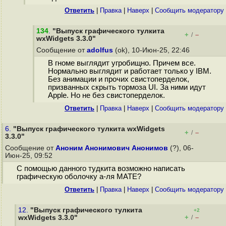
Ответить
|
Правка
|
Наверх
|
Cообщить модератору
134
.
"Выпуск графического тулкита
+
–
/
wxWidgets 3.3.0"
Сообщение от
adolfus
(ok), 10-Июн-25, 22:46
В гноме выглядит угробищно. Причем все.
Нормально выглядит и работает только у IBM.
Без анимации и прочих свистоперделок,
призванных скрыть тормоза UI. За ними идут
Apple. Но не без свистоперделок.
Ответить
|
Правка
|
Наверх
|
Cообщить модератору
6.
"Выпуск графического тулкита wxWidgets
+
–
/
3.3.0"
Сообщение от
Аноним Анонимович Анонимов
(?), 06-
Июн-25, 09:52
С помощью данного тудкита возможно написать
графическую оболочку а-ля MATE?
Ответить
|
Правка
|
Наверх
|
Cообщить модератору
12.
"Выпуск графического тулкита
+2
+
–
wxWidgets 3.3.0"
/