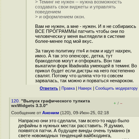
> Теминг не нужен -- нужна возможность
создавать свои виджеты и управлять
поведением
> и оформлением окон.
Вам не нужен, а мне - нужен. И я не собираюсь
ВСЕ ПРОГРАММЫ патчить чтобы они по
человечески у меня выглядели в системе
более-менее под мой вкус.
За такую политику гтк4 и гном и идут нахрен,
имхо. А так это опенсорс, детка, тут
бракоделов могут и отфоркать. Вон там
выкатили форк libadwaita умеющей в теминг. Во
прикол будет если дистры на него постепенно
свалят. Потому что шляпа что-то совсем
зарвалась, так можно и порваться ненароком.
Ответить
|
Правка
|
Наверх
|
Cообщить модератору
120.
"Выпуск графического тулкита
+
–
/
wxWidgets 3.3.0"
Сообщение от
Аноним
(120), 09-Июн-25, 02:18
Напрасно они это сделали, там всего-то надо было
дефайны в нужных местах расставить. Я думаю,
появятся патчи. А будущее винды очень туманно (в
свете новомодных тенденций вайбкодинга,