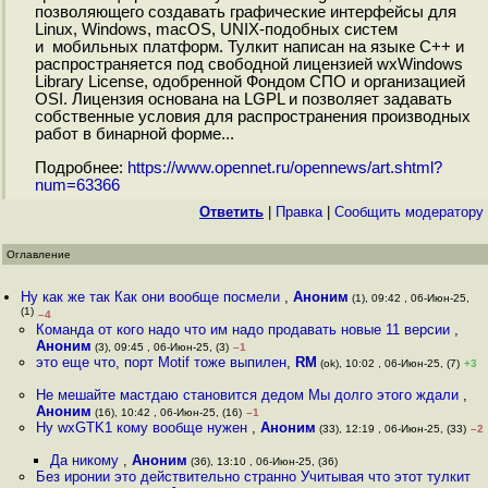
позволяющего создавать графические интерфейсы для
Linux, Windows, macOS, UNIX-подобных систем
и мобильных платформ. Тулкит написан на языке С++ и
распространяется под свободной лицензией wxWindows
Library License, одобренной Фондом СПО и организацией
OSI. Лицензия основана на LGPL и позволяет задавать
собственные условия для распространения производных
работ в бинарной форме...
Подробнее:
https://www.opennet.ru/opennews/art.shtml?
num=63366
Ответить
|
Правка
|
Cообщить модератору
Оглавление
Ну как же так Как они вообще посмели
,
Аноним
(1), 09:42 , 06-Июн-25,
(1)
–4
Команда от кого надо что им надо продавать новые 11 версии
,
Аноним
(3), 09:45 , 06-Июн-25, (3)
–1
это еще что, порт Motif тоже выпилен
,
RM
(ok), 10:02 , 06-Июн-25, (7)
+3
Не мешайте мастдаю становится дедом Мы долго этого ждали
,
Аноним
(16), 10:42 , 06-Июн-25, (16)
–1
Ну wxGTK1 кому вообще нужен
,
Аноним
(33), 12:19 , 06-Июн-25, (33)
–2
Да никому
,
Аноним
(36), 13:10 , 06-Июн-25, (36)
Без иронии это действительно странно Учитывая что этот тулкит