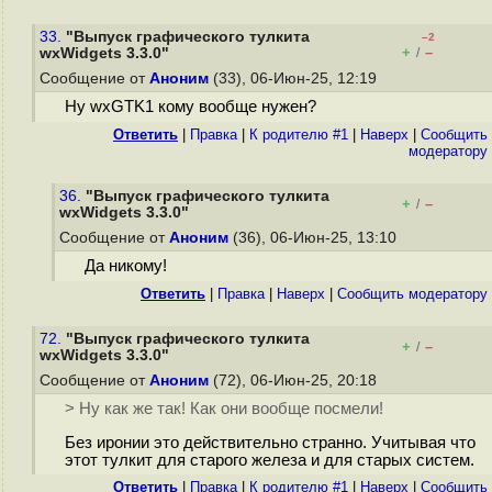
33.
"Выпуск графического тулкита
–2
+
–
wxWidgets 3.3.0"
/
Сообщение от
Аноним
(33), 06-Июн-25, 12:19
Ну wxGTK1 кому вообще нужен?
Ответить
|
Правка
|
К родителю #1
|
Наверх
|
Cообщить
модератору
36.
"Выпуск графического тулкита
+
–
/
wxWidgets 3.3.0"
Сообщение от
Аноним
(36), 06-Июн-25, 13:10
Да никому!
Ответить
|
Правка
|
Наверх
|
Cообщить модератору
72.
"Выпуск графического тулкита
+
–
/
wxWidgets 3.3.0"
Сообщение от
Аноним
(72), 06-Июн-25, 20:18
> Ну как же так! Как они вообще посмели!
Без иронии это действительно странно. Учитывая что
этот тулкит для старого железа и для старых систем.
Ответить
|
Правка
|
К родителю #1
|
Наверх
|
Cообщить