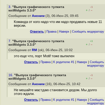
3.
"Выпуск графического тулкита
–1
+
–
wxWidgets 3.3.0"
/
Сообщение от
Аноним
(3), 06-Июн-25, 09:45
Команда от кого надо что им надо продавать новые 11
версии.
Ответить
|
Правка
|
Наверх
|
Cообщить модератору
7.
"Выпуск графического тулкита
+3
+
–
wxWidgets 3.3.0"
/
Сообщение от
RM
(ok), 06-Июн-25, 10:02
это еще что, порт Motif тоже выпилен
Ответить
|
Правка
|
К родителю #1
|
Наверх
|
Cообщить
модератору
16.
"Выпуск графического тулкита
–1
+
–
wxWidgets 3.3.0"
/
Сообщение от
Аноним
(16), 06-Июн-25, 10:42
Не мешайте мастдаю становится дедом. Мы долго
этого ждали.
Ответить
|
Правка
|
К родителю #1
|
Наверх
|
Cообщить
модератору