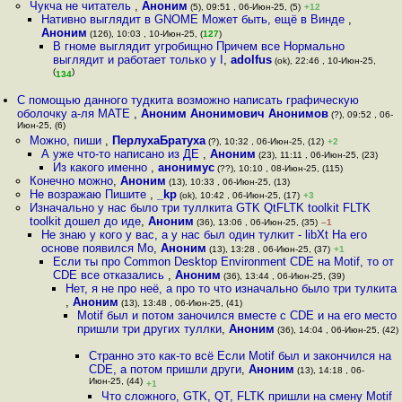
Чукча не читатель
,
Аноним
(5), 09:51 , 06-Июн-25, (5)
+12
Нативно выглядит в GNOME Может быть, ещё в Винде
,
Аноним
(126), 10:03 , 10-Июн-25, (
127
)
В гноме выглядит угробищно Причем все Нормально
выглядит и работает только у I
,
adolfus
(ok), 22:46 , 10-Июн-25,
(
)
134
С помощью данного тудкита возможно написать графическую
оболочку а-ля MATE
,
Аноним Анонимович Анонимов
(?), 09:52 , 06-
Июн-25, (6)
Можно, пиши
,
ПерлухаБратуха
(?), 10:32 , 06-Июн-25, (12)
+2
А уже что-то написано из ДЕ
,
Аноним
(23), 11:11 , 06-Июн-25, (23)
Из какого именно
,
анонимус
(??), 10:10 , 08-Июн-25, (115)
Конечно можно
,
Аноним
(13), 10:33 , 06-Июн-25, (13)
Не возражаю Пишите
,
_kp
(ok), 10:42 , 06-Июн-25, (17)
+3
Изначально у нас было три туллкита GTK QtFLTK toolkit FLTK
toolkit дошел до иде
,
Аноним
(36), 13:06 , 06-Июн-25, (35)
–1
Не знаю у кого у вас, а у нас был один тулкит - libXt На его
основе появился Mo
,
Аноним
(13), 13:28 , 06-Июн-25, (37)
+1
Если ты про Common Desktop Environment CDE на Motif, то от
CDE все отказались
,
Аноним
(36), 13:44 , 06-Июн-25, (39)
Нет, я не про неё, а про то что изначально было три тулкита
,
Аноним
(13), 13:48 , 06-Июн-25, (41)
Motif был и потом заночился вместе с CDE и на его место
пришли три других туллки
,
Аноним
(36), 14:04 , 06-Июн-25, (42)
Странно это как-то всё Если Motif был и закончился на
CDE, а потом пришли други
,
Аноним
(13), 14:18 , 06-
Июн-25, (44)
+1
Что сложного, GTK, QT, FLTK пришли на смену Motif