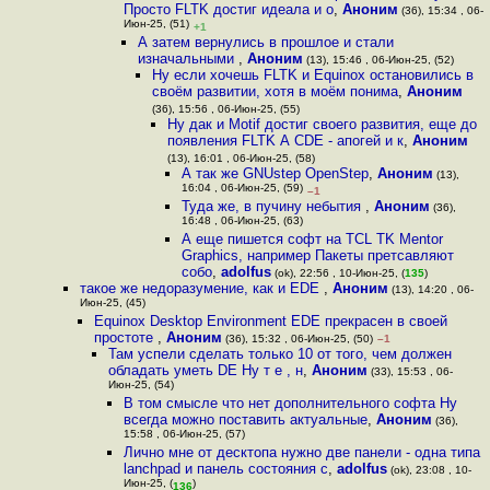
Просто FLTK достиг идеала и о
,
Аноним
(36), 15:34 , 06-
Июн-25, (51)
+1
А затем вернулись в прошлое и стали
изначальными
,
Аноним
(13), 15:46 , 06-Июн-25, (52)
Ну если хочешь FLTK и Equinox остановились в
своём развитии, хотя в моём понима
,
Аноним
(36), 15:56 , 06-Июн-25, (55)
Ну дак и Motif достиг своего развития, еще до
появления FLTK А CDE - апогей и к
,
Аноним
(13), 16:01 , 06-Июн-25, (58)
А так же GNUstep OpenStep
,
Аноним
(13),
16:04 , 06-Июн-25, (59)
–1
Туда же, в пучину небытия
,
Аноним
(36),
16:48 , 06-Июн-25, (63)
А еще пишется софт на TCL TK Mentor
Graphics, например Пакеты претсавляют
собо
,
adolfus
(ok), 22:56 , 10-Июн-25, (
135
)
такое же недоразумение, как и EDE
,
Аноним
(13), 14:20 , 06-
Июн-25, (45)
Equinox Desktop Environment EDE прекрасен в своей
простоте
,
Аноним
(36), 15:32 , 06-Июн-25, (50)
–1
Там успели сделать только 10 от того, чем должен
обладать уметь DE Ну т е , н
,
Аноним
(33), 15:53 , 06-
Июн-25, (54)
В том смысле что нет дополнительного софта Ну
всегда можно поставить актуальные
,
Аноним
(36),
15:58 , 06-Июн-25, (57)
Лично мне от десктопа нужно две панели - одна типа
lanchpad и панель состояния с
,
adolfus
(ok), 23:08 , 10-
Июн-25, (
)
136