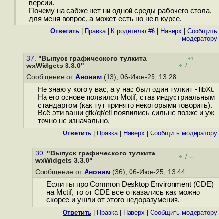
версии.
Почему на сабже нет ни одной среды рабочего стола,
для меня вопрос, а может есть но не в курсе.
Ответить
|
Правка
|
К родителю #6
|
Наверх
|
Cообщить
модератору
37.
"Выпуск графического тулкита
+1
+
–
wxWidgets 3.3.0"
/
Сообщение от
Аноним
(13), 06-Июн-25, 13:28
Не знаю у кого у вас, а у нас был один тулкит - libXt.
На его основе появился Motif, став индустриальным
стандартом (как тут принято некоторыми говорить).
Всё эти ваши gtk/qt/efl появились сильно позже и уж
точно не изначально.
Ответить
|
Правка
|
Наверх
|
Cообщить модератору
39.
"Выпуск графического тулкита
+
–
/
wxWidgets 3.3.0"
Сообщение от
Аноним
(36), 06-Июн-25, 13:44
Если ты про Common Desktop Environment (CDE)
на Motif, то от CDE все отказались как можно
скорее и ушли от этого недоразумения.
Ответить
|
Правка
|
Наверх
|
Cообщить модератору