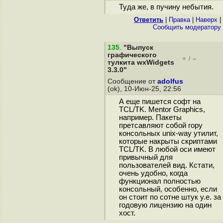
Туда же, в пучину небытия.
Ответить
|
Правка
|
Наверх
|
Cообщить модератору
135
.
"Выпуск
графического
+
–
/
тулкита wxWidgets
3.3.0"
Сообщение от
adolfus
(ok), 10-Июн-25, 22:56
А еще пишется софт на
TCL/TK. Mentor Graphics,
например. Пакеты
претсавляют собой гору
консольных unix-way утилит,
которые накрыты скриптами
TCL/TK. В любой оси имеют
привычный для
пользователей вид. Кстати,
очень удобно, когда
функционал полностью
консольный, особенно, если
он стоит по сотне штук у.е. за
годовую лицензию на один
хост.