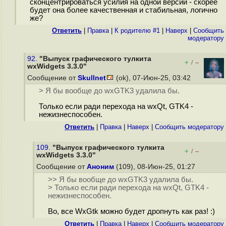
сконцентрироваться усилия на одной версии - скорее
будет она более качественная и стабильная, логично
же?
Ответить
|
Правка
|
К родителю #1
|
Наверх
|
Cообщить
модератору
92.
"Выпуск графического тулкита
+
–
/
wxWidgets 3.3.0"
Сообщение от
Skullnet
(ok), 07-Июн-25, 03:42
> Я бы вообще до wxGTK3 удалила бы.
Только если ради перехода на wxQt, GTK4 -
нежизнеспособен.
Ответить
|
Правка
|
Наверх
|
Cообщить модератору
109.
"Выпуск графического тулкита
+
–
/
wxWidgets 3.3.0"
Сообщение от
Аноним
(109), 08-Июн-25, 01:27
>> Я бы вообще до wxGTK3 удалила бы.
> Только если ради перехода на wxQt, GTK4 -
нежизнеспособен.
Во, все WxGtk можно будет дропнуть как раз! :)
Ответить
|
Правка
|
Наверх
|
Cообщить модератору