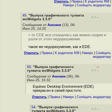
Ответить
|
Правка
|
К родителю #58
|
Наверх
|
Cообщить модератору
45.
"Выпуск графического тулкита
+
–
/
wxWidgets 3.3.0"
Сообщение от
Аноним
(13), 06-
Июн-25, 14:20
> от CDE все отказались как можно скорее и
ушли от этого недоразумения.
такое же недоразумение, как и EDE.
Ответить
|
Правка
|
К родителю #39
|
Наверх
|
Cообщить
модератору
50.
"Выпуск графического
–1
+
–
тулкита wxWidgets 3.3.0"
/
Сообщение от
Аноним
(36), 06-
Июн-25, 15:32
Equinox Desktop Environment (EDE)
прекрасен в своей простоте.
Ответить
|
Правка
|
Наверх
|
Cообщить модератору
54.
"Выпуск графического
+
–
/
тулкита wxWidgets 3.3.0"