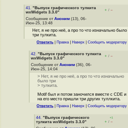
41.
"Выпуск графического тулкита
+
–
/
wxWidgets 3.3.0"
Сообщение от
Аноним
(13), 06-
Июн-25, 13:48
Нет, я не про неё, а про то что изначально было
три тулкита.
Ответить
|
Правка
|
Наверх
|
Cообщить модератору
42.
"Выпуск графического тулкита
+
–
/
wxWidgets 3.3.0"
Сообщение от
Аноним
(36), 06-
Июн-25, 14:04
> Нет, я не про неё, а про то что изначально
было три
> тулкита.
Motif был и потом заночился вместе с CDE и
на его место пришли три других туллкита.
Ответить
|
Правка
|
Наверх
|
Cообщить модератору
44.
"Выпуск графического
+1
+
–
тулкита wxWidgets 3.3.0"
/