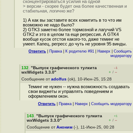
сконцентрироваться усилия на одной
> версии - скорее будет она более качественная и
стабильная, логично же?
1) А как вы заставите всех комитить в то что им
возможно не надо было?
2) GTK3 заметно более тормозной и лагучий VS
GTK2 и это в целом та еще регрессия. А GTK4
вообще кусок отстоя какого-то, даже теминг не
умеет. Капец, регресс до чуть не уровня 95 винды.
Ответить
|
Правка
|
К родителю #91
|
Наверх
|
Cообщить
модератору
132
.
"Выпуск графического тулкита
–1
+
–
wxWidgets 3.3.0"
/
Сообщение от
adolfus
(ok), 10-Июн-25, 15:28
Теминг не нужен -- нужна возможность создавать
свои виджеты и управлять поведением и
оформлением окон.
Ответить
|
Правка
|
Наверх
|
Cообщить модератору
143
.
"Выпуск графического тулкита
+1
+
–
wxWidgets 3.3.0"
/
Сообщение от
Аноним
(-), 11-Июн-25, 00:28