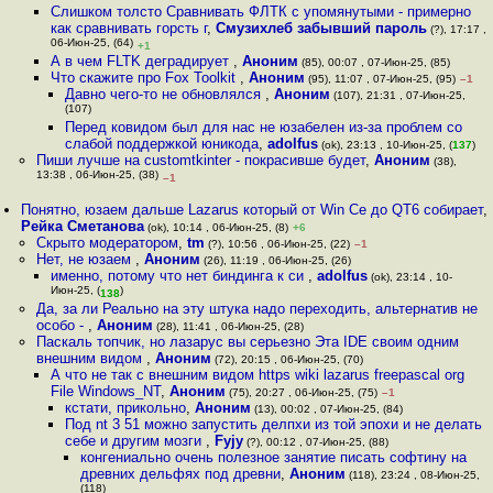
Слишком толсто Сравнивать ФЛТК с упомянутыми - примерно
как сравнивать горсть г
,
Смузихлеб забывший пароль
(?), 17:17 ,
06-Июн-25, (64)
+1
А в чем FLTK деградирует
,
Аноним
(85), 00:07 , 07-Июн-25, (85)
Что скажите про Fox Toolkit
,
Аноним
(95), 11:07 , 07-Июн-25, (95)
–1
Давно чего-то не обновлялся
,
Аноним
(107), 21:31 , 07-Июн-25,
(107)
Перед ковидом был для нас не юзабелен из-за проблем со
слабой поддержкой юникода
,
adolfus
(ok), 23:13 , 10-Июн-25, (
137
)
Пиши лучше на customtkinter - покрасивше будет
,
Аноним
(38),
13:38 , 06-Июн-25, (38)
–1
Понятно, юзаем дальше Lazarus который от Win Ce до QT6 собирает
,
Рейка Сметанова
(ok), 10:14 , 06-Июн-25, (8)
+6
Скрыто модератором
,
tm
(?), 10:56 , 06-Июн-25, (22)
–1
Нет, не юзаем
,
Аноним
(26), 11:19 , 06-Июн-25, (26)
именно, потому что нет биндинга к си
,
adolfus
(ok), 23:14 , 10-
Июн-25, (
)
138
Да, за ли Реально на эту штука надо переходить, альтернатив не
особо -
,
Аноним
(28), 11:41 , 06-Июн-25, (28)
Паскаль топчик, но лазарус вы серьезно Эта IDE своим одним
внешним видом
,
Аноним
(72), 20:15 , 06-Июн-25, (70)
А что не так с внешним видом https wiki lazarus freepascal org
File Windows_NT
,
Аноним
(75), 20:27 , 06-Июн-25, (75)
–1
кстати, прикольно
,
Аноним
(13), 00:02 , 07-Июн-25, (84)
Под nt 3 51 можно запустить делпхи из той эпохи и не делать
себе и другим мозги
,
Fyjy
(?), 00:12 , 07-Июн-25, (88)
конгениально очень полезное занятие писать софтину на
древних дельфях под древни
,
Аноним
(118), 23:24 , 08-Июн-25,
(118)