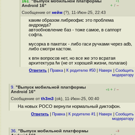
161
.
"Выпуск мобильной платформы
+1
+
–
Android 16"
/
Сообщение от
нейм
(?), 11-Июн-25, 22:43
каким образом либреофис это проблема
андроида?
автообновление баз - тоже самое, в саппорт
софта.
мусорка в пакетах - либо гаси ручками через adb,
либо смотри кастом.
к впн вопросов нет, но все же это всратая
архитектура fw (не от хорошей жизни, полагаю)
Ответить
|
Правка
|
К родителю #50
|
Наверх
|
Cообщить
модератору
9.
"Выпуск мобильной платформы
+
–
/
+5
Android 16"
Сообщение от
th3m3
(ok), 11-Июн-25, 00:40
На новых POCO вернули нормальный диктофон.
Ответить
|
Правка
|
К родителю #1
|
Наверх
|
Cообщить
модератору
36.
"Выпуск мобильной платформы
–3