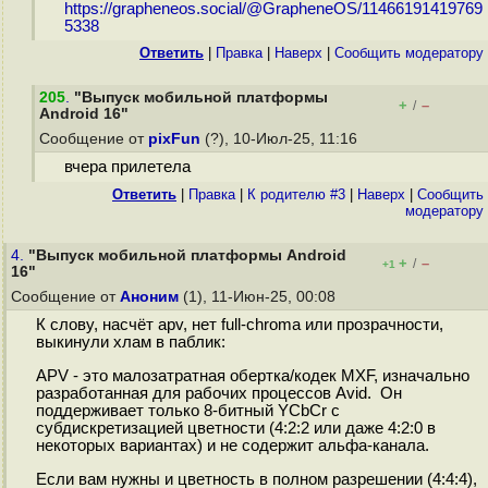
https://grapheneos.social/@GrapheneOS/11466191419769
5338
Ответить
|
Правка
|
Наверх
|
Cообщить модератору
205
.
"Выпуск мобильной платформы
+
–
/
Android 16"
Сообщение от
pixFun
(?), 10-Июл-25, 11:16
вчера прилетела
Ответить
|
Правка
|
К родителю #3
|
Наверх
|
Cообщить
модератору
4.
"Выпуск мобильной платформы Android
+
–
/
+1
16"
Сообщение от
Аноним
(1), 11-Июн-25, 00:08
К слову, насчёт apv, нет full-chroma или прозрачности,
выкинули хлам в паблик:
APV - это малозатратная обертка/кодек MXF, изначально
разработанная для рабочих процессов Avid. Он
поддерживает только 8-битный YCbCr с
субдискретизацией цветности (4:2:2 или даже 4:2:0 в
некоторых вариантах) и не содержит альфа-канала.
Если вам нужны и цветность в полном разрешении (4:4:4),