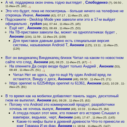
А чё, поддержка окон очень годно выглядит
,
Слободенко
(?), 06:50 ,
11-Июн-25, (40)
–1
Это что будет, пока не посмотришь - больше ничего на телефоне не
откроешь Иначе
,
Аноним
(42), 07:17 , 11-Июн-25, (42)
Подскажите - Desktop Mode уже завезли или это в 17-м выйдет
официально
,
ryoken
(ok), 07:44 , 11-Июн-25, (45)
Ещё нет
,
Аноним
(53), 08:49 , 11-Июн-25, (53)
На ТВ-приставки завезли бы, может на одноплатниках будет
,
Аноним
(104), 11:59 , 11-Июн-25, (109)
Для приставок давным давно есть специальная версия
системы, называемая Android T
,
Аноним
(125), 13:11 , 11-Июн-25,
(126)
Вот он виндекапец Виндекапец близок Читал на каком-то новостном
сайте что след
,
Аноним
(48), 08:25 , 11-Июн-25, (47)
–1
На опеннете Да скоро везде будет только Андрей
,
Аноним
(53),
08:49 , 11-Июн-25, (51)
–1
Читал Нет не здесь, где-то ещё Ну один Android вряд ли
останется, Винду с деск
,
Аноним
(48), 09:50 , 11-Июн-25, (71)
https opennet ru 62254https opennet ru 61361
,
Аноним
(142), 10:28 , 11-
Июн-25, (81)
В то время как на мобилки добавляют панель задач, десктопный
гном ее выпилил
,
Аноним
(64), 09:26 , 11-Июн-25, (62)
Потому что Android это коммерческий продукт, разработчики
хочешь не хочешь вынуж
,
Аноним
(48), 10:33 , 11-Июн-25, (84)
А откуда пошел этот мем, кто помнит его историю Слышал о
вампирах, ведьмах, черт
,
Аноним
(146), 17:47 , 11-Июн-25, (145)
Какие-то мифы были в древней древности Что-то принесли из
книг Говарда И из фан
,
Аноним
(-), 18:04 , 11-Июн-25, (147)