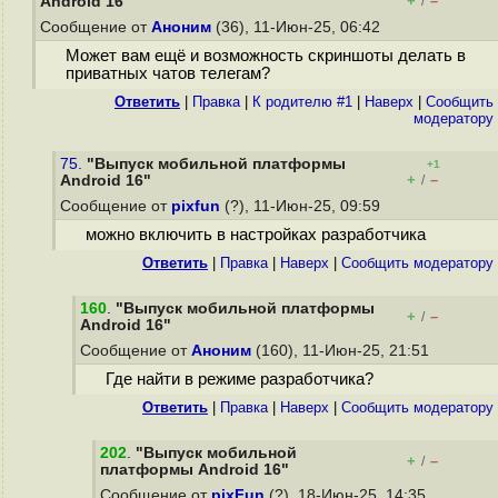
+
–
Android 16"
/
Сообщение от
Аноним
(36), 11-Июн-25, 06:42
Может вам ещё и возможность скриншоты делать в
приватных чатов телегам?
Ответить
|
Правка
|
К родителю #1
|
Наверх
|
Cообщить
модератору
75.
"Выпуск мобильной платформы
+1
+
–
Android 16"
/
Сообщение от
pixfun
(?), 11-Июн-25, 09:59
можно включить в настройках разработчика
Ответить
|
Правка
|
Наверх
|
Cообщить модератору
160
.
"Выпуск мобильной платформы
+
–
/
Android 16"
Сообщение от
Аноним
(160), 11-Июн-25, 21:51
Где найти в режиме разработчика?
Ответить
|
Правка
|
Наверх
|
Cообщить модератору
202
.
"Выпуск мобильной
+
–
/
платформы Android 16"
Сообщение от
pixFun
(?), 18-Июн-25, 14:35