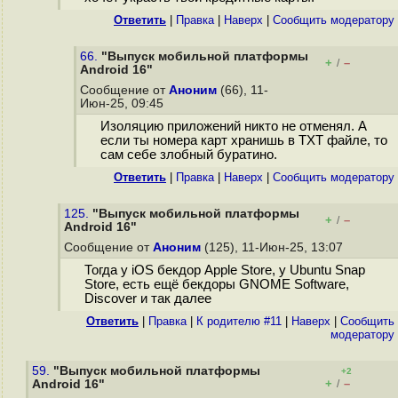
Ответить
|
Правка
|
Наверх
|
Cообщить модератору
66.
"Выпуск мобильной платформы
+
–
/
Android 16"
Сообщение от
Аноним
(66), 11-
Июн-25, 09:45
Изоляцию приложений никто не отменял. А
если ты номера карт хранишь в TXT файле, то
сам себе злобный буратино.
Ответить
|
Правка
|
Наверх
|
Cообщить модератору
125.
"Выпуск мобильной платформы
+
–
/
Android 16"
Сообщение от
Аноним
(125), 11-Июн-25, 13:07
Тогда у iOS бекдор Apple Store, у Ubuntu Snap
Store, есть ещё бекдоры GNOME Software,
Discover и так далее
Ответить
|
Правка
|
К родителю #11
|
Наверх
|
Cообщить
модератору
59.
"Выпуск мобильной платформы
+2
+
–
Android 16"
/