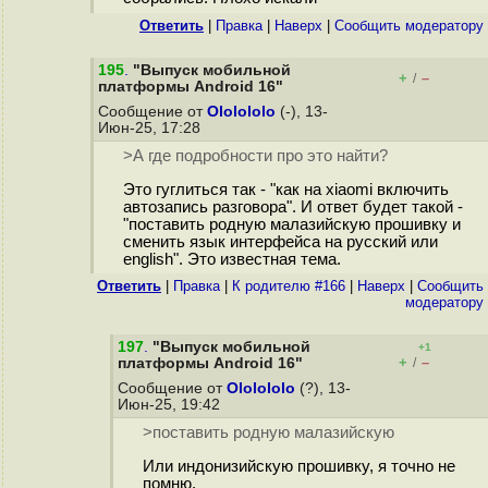
Ответить
|
Правка
|
Наверх
|
Cообщить модератору
195
.
"Выпуск мобильной
+
–
/
платформы Android 16"
Сообщение от
Ololololo
(-), 13-
Июн-25, 17:28
>А где подробности про это найти?
Это гуглиться так - "как на xiaomi включить
автозапись разговора". И ответ будет такой -
"поставить родную малазийскую прошивку и
сменить язык интерфейса на русский или
english". Это известная тема.
Ответить
|
Правка
|
К родителю #166
|
Наверх
|
Cообщить
модератору
197
.
"Выпуск мобильной
+1
+
–
платформы Android 16"
/
Сообщение от
Ololololo
(?), 13-
Июн-25, 19:42
>поставить родную малазийскую
Или индонизийскую прошивку, я точно не
помню.