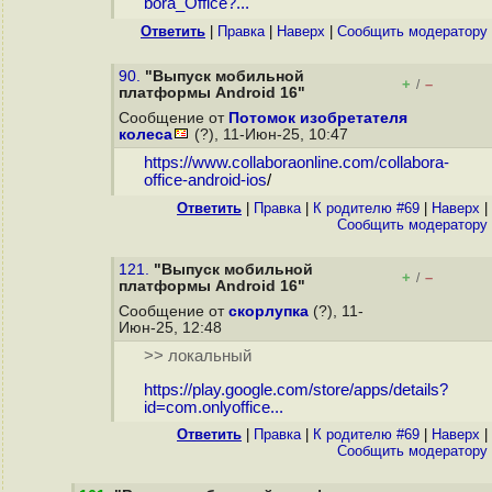
bora_Office?...
Ответить
|
Правка
|
Наверх
|
Cообщить модератору
90.
"Выпуск мобильной
+
–
/
платформы Android 16"
Сообщение от
Потомок изобретателя
колеса
(?), 11-Июн-25, 10:47
https://www.collaboraonline.com/collabora-
office-android-ios
/
Ответить
|
Правка
|
К родителю #69
|
Наверх
|
Cообщить модератору
121.
"Выпуск мобильной
+
–
/
платформы Android 16"
Сообщение от
скорлупка
(?), 11-
Июн-25, 12:48
>> локальный
https://play.google.com/store/apps/details?
id=com.onlyoffice...
Ответить
|
Правка
|
К родителю #69
|
Наверх
|
Cообщить модератору