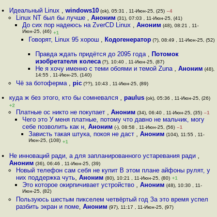
Идеальный Linux
,
windows10
(ok), 05:31 , 11-Июн-25, (25)
–4
Linux NT был бы лучше
,
Аноним
(31), 07:03 , 11-Июн-25, (41)
До сих пор надеюсь на ZverCD Linux
,
Аноним
(48), 08:21 , 11-
Июн-25, (46)
+1
Говорят, Linux 95 хорош
,
Кодогенератор
(?), 08:49 , 11-Июн-25, (52)
Правда ждать придётся до 2095 года
,
Потомок
изобретателя колеса
(?), 10:40 , 11-Июн-25, (87)
Не я хочу именно с теми обоями и темой Zuna
,
Аноним
(48),
14:55 , 11-Июн-25, (140)
Чё за ботоферма
,
pic
(??), 10:43 , 11-Июн-25, (89)
куда ж без этого, кто бы сомневался
,
paulus
(ok), 05:36 , 11-Июн-25, (26)
+2
Платные ос никто не покупает
,
Аноним
(34), 06:40 , 11-Июн-25, (35)
–1
Чего это У меня платные, потому что давно не мальчик, могу
себе позволить как н
,
Аноним
(-), 08:58 , 11-Июн-25, (56)
–1
Зависть такая штука, покоя не даст
,
Аноним
(104), 11:55 , 11-
Июн-25, (108)
+1
Не инноваций ради, а для запланированного устаревания ради
,
Аноним
(36), 06:46 , 11-Июн-25, (39)
Новый телефон сам себя не купит В этом плане айфоны рулят, у
них поддержка чуть
,
Аноним
(80), 10:21 , 11-Июн-25, (80)
+1
Это которое окирпичивает устройство
,
Аноним
(48), 10:30 , 11-
Июн-25, (82)
Пользуюсь шестым пикселем четвёртый год За это время успел
разбить экран и поме
,
Аноним
(97), 11:17 , 11-Июн-25, (97)