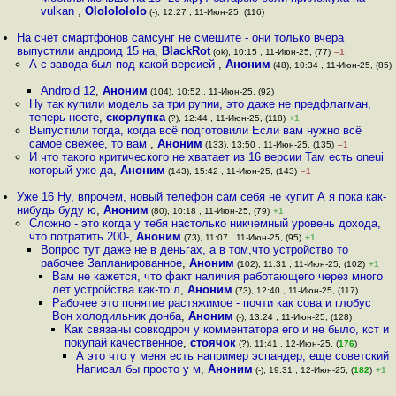
vulkan
,
Olololololo
(-), 12:27 , 11-Июн-25, (116)
На счёт смартфонов самсунг не смешите - они только вчера
выпустили андроид 15 на
,
BlackRot
(ok), 10:15 , 11-Июн-25, (77)
–1
А с завода был под какой версией
,
Аноним
(48), 10:34 , 11-Июн-25, (85)
Android 12
,
Аноним
(104), 10:52 , 11-Июн-25, (92)
Ну так купили модель за три рупии, это даже не предфлагман,
теперь ноете
,
скорлупка
(?), 12:44 , 11-Июн-25, (118)
+1
Выпустили тогда, когда всё подготовили Если вам нужно всё
самое свежее, то вам
,
Аноним
(133), 13:50 , 11-Июн-25, (135)
–1
И что такого критического не хватает из 16 версии Там есть oneui
который уже да
,
Аноним
(143), 15:42 , 11-Июн-25, (143)
–1
Уже 16 Ну, впрочем, новый телефон сам себя не купит А я пока как-
нибудь буду ю
,
Аноним
(80), 10:18 , 11-Июн-25, (79)
+1
Сложно - это когда у тебя настолько никчемный уровень дохода,
что потратить 200-
,
Аноним
(73), 11:07 , 11-Июн-25, (95)
+1
Вопрос тут даже не в деньгах, а в том,что устройство то
рабочее Запланированное
,
Аноним
(102), 11:31 , 11-Июн-25, (102)
+1
Вам не кажется, что факт наличия работающего через много
лет устройства как-то л
,
Аноним
(73), 12:40 , 11-Июн-25, (117)
Рабочее это понятие растяжимое - почти как сова и глобус
Вон холодильник донба
,
Аноним
(-), 13:24 , 11-Июн-25, (128)
Как связаны совкодроч у комментатора его и не было, кст и
покупай качественное
,
стоячок
(?), 11:41 , 12-Июн-25, (
176
)
А это что у меня есть например эспандер, еще советский
Написал бы просто у м
,
Аноним
(-), 19:31 , 12-Июн-25, (
182
)
+1