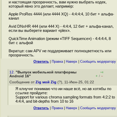
и настоящая прозрачность, вам нужно выбрать кодек,
который явно это делает, например:
Apple ProRes 4444 (или 4444 XQ) - 4:4:4:4, 10 бит + альфа-
канал
Avid DNxHR 444 (или 444 X) - 4:4:4, 12 бит + альфа-канал,
если вы выберете вариант «plex».
QuickTime Animation (режим «TIFF Sequence») - 4:4:4:4, 8
бит с альфой
Вкратце: сам APV не поддерживает полноцветность или
прозрачность.
Ответить
|
Правка
|
Наверх
|
Cообщить модератору
12.
"Выпуск мобильной платформы
+4
+
–
Android 16"
/
Сообщение от
Zig мой Zig
(?), 11-Июн-25, 01:22
Я клнучнг понимаю что ии наше всё, но ав хотябы по
ссылке пройдите:
Support for various chroma sampling formats from 4:2:2 to
4:4:4, and bit-depths from 10 to 16
Ответить
|
Правка
|
Наверх
|
Cообщить модератору