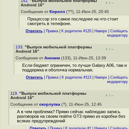
152.
"Выпуск мобильной платформы
+
–
/
Android 16"
Сообщение от
Кирилл
(??), 11-Июн-25, 20:45
Процессор это самое последнее на что стоит
смотреть в телефоне.
Ответить
|
Правка
|
К родителю #120
|
Наверх
|
Cообщить
модератору
133.
"Выпуск мобильной платформы
+
–
/
Android 16"
Сообщение от
Аноним
(133), 11-Июн-25, 13:39
Если бюджет ограничен, то лучше Galaxy A06, там и
поддержка и оболочка нормальная.
Ответить
|
Правка
|
К родителю #113
|
Наверх
|
Cообщить
модератору
119.
"Выпуск мобильной платформы
+
–
/
Android 16"
Сообщение от
скорлупка
(?), 11-Июн-25, 12:45
А в чем проблема? Прямо сейчас наблюдаю запись
разговоров на своем realme GT3 прямо из коробки без
всяких предупреждений
Ответить
|
Правка
|
К родителю #1
|
Наверх
|
Cообщить