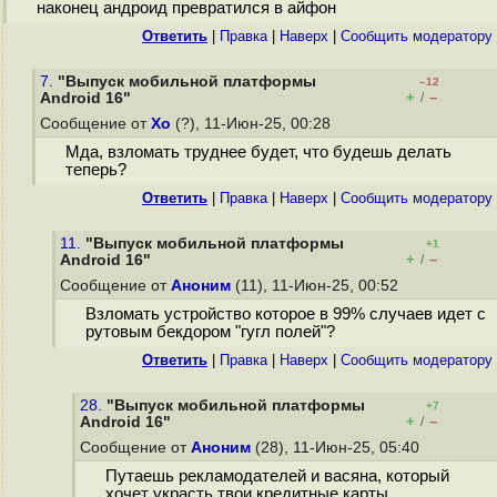
наконец андроид превратился в айфон
Ответить
|
Правка
|
Наверх
|
Cообщить модератору
7.
"Выпуск мобильной платформы
–12
+
–
Android 16"
/
Сообщение от
Xo
(?), 11-Июн-25, 00:28
Мда, взломать труднее будет, что будешь делать
теперь?
Ответить
|
Правка
|
Наверх
|
Cообщить модератору
11.
"Выпуск мобильной платформы
+1
+
–
Android 16"
/
Сообщение от
Аноним
(11), 11-Июн-25, 00:52
Взломать устройство которое в 99% случаев идет с
рутовым бекдором "гугл полей"?
Ответить
|
Правка
|
Наверх
|
Cообщить модератору
28.
"Выпуск мобильной платформы
+7
+
–
Android 16"
/
Сообщение от
Аноним
(28), 11-Июн-25, 05:40
Путаешь рекламодателей и васяна, который
хочет украсть твои кредитные карты.