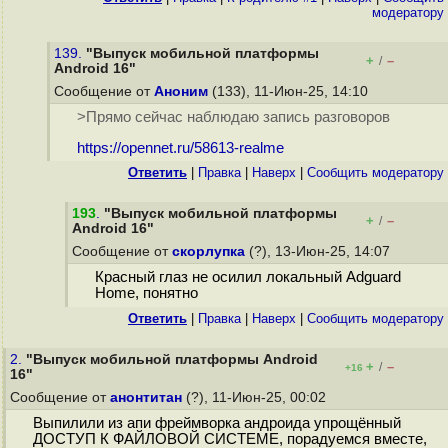
модератору
139.
"Выпуск мобильной платформы
+
–
/
Android 16"
Сообщение от
Аноним
(133), 11-Июн-25, 14:10
>Прямо сейчас наблюдаю запись разговоров
https://opennet.ru/58613-realme
Ответить
|
Правка
|
Наверх
|
Cообщить модератору
193
.
"Выпуск мобильной платформы
+
–
/
Android 16"
Сообщение от
скорлупка
(?), 13-Июн-25, 14:07
Красный глаз не осилил локальный Adguard
Home, понятно
Ответить
|
Правка
|
Наверх
|
Cообщить модератору
2.
"Выпуск мобильной платформы Android
+
–
/
+16
16"
Сообщение от
анонтитан
(?), 11-Июн-25, 00:02
Выпилили из апи фреймворка андроида упрощённый
ДОСТУП К ФАЙЛОВОЙ СИСТЕМЕ, порадуемся вместе,