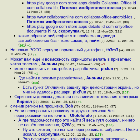
https play google com store apps details Collabora_Office id
com collabora lib
,
Потомок изобретателя колеса
(?), 10:43 ,
11-Июн-25, (88)
https www collaboraonline com collabora-office-android-ios
,
Потомок изобретателя колеса
(?), 10:47 , 11-Июн-25, (90)
https play google com store apps details id com onlyoffice
documents hl ru
,
скорлупка
(?), 12:48 , 11-Июн-25, (121)
каким образом либреофис это проблема андроида
автообновление баз - тоже самое, в
,
нейм
(?), 22:43 , 11-Июн-25,
(
)
161
+1
На новых POCO вернули нормальный диктофон
,
th3m3
(ok), 00:40 ,
11-Июн-25, (9)
+5
Может вам ещё и возможность скриншоты делать в приватных
чатов телегам
,
Аноним
(36), 06:42 , 11-Июн-25, (36)
–3
можно включить в настройках разработчика
,
pixfun
(?), 09:59 , 11-
Июн-25, (75)
+1
Где найти в режиме разработчика
,
Аноним
(160), 21:51 , 11-
Июн-25, (
)
160
Есть пункт Отключить защиту при демонстрации экрана , но
мне не удалось расшари
,
pixFun
(?), 14:35 , 18-Июн-25, (
202
)
Скриншоты должны делаться независимо от желания телеграма
,
Кирилл
(??), 20:44 , 11-Июн-25, (151)
+4
сменив регион на прошивке
,
Bob
(??), 09:01 , 11-Июн-25, (57)
Если перепрошить прошивку от другого региона Без
перепрошивки не включить
,
Olololololo
(-), 12:15 , 11-Июн-25, (114)
А где подробности про это найти Я весь гугл обошёл, ничего
не нашёл про именно
,
Q2W
(?), 23:39 , 11-Июн-25, (
166
)
Ну это смотря, что вы там перепрошивать собрались Плохо
искали
,
скорлупка
(?), 12:09 , 12-Июн-25, (
179
)
Это гуглиться так - как на xiaomi включить автозапись