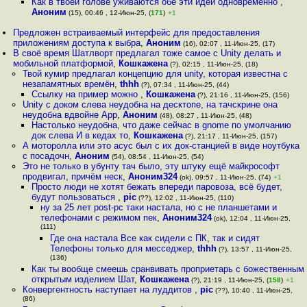
Как в твоей голове уживаются обе эти идеи одновременно
,
Аноним
(15), 00:46 , 12-Июн-25, (
171
)
+1
Предложен встраиваемый интерфейс для предоставления
приложениям доступа к выбра
,
Аноним
(16), 02:07 , 11-Июн-25, (17)
В своё время Шатлворт предлагал тоже самое с Unity делать и
мобильной платформой
,
Кошкажена
(?), 02:15 , 11-Июн-25, (18)
Твой кумир предлагал концепцию для unity, которая известна с
незапамятных времён
,
thhh
(?), 07:34 , 11-Июн-25, (44)
Ссылку на пример можно
,
Кошкажена
(?), 21:16 , 11-Июн-25, (156)
Unity с доком слева неудобна на десктопе, на тачскрине она
неудобна вдвойне App
,
Аноним
(48), 08:27 , 11-Июн-25, (48)
Настолько неудобна, что даже сейчас в gnome по умолчанию
док слева И в кедах то
,
Кошкажена
(?), 21:17 , 11-Июн-25, (157)
А моторолла или это асус был с их док-станцией в виде ноутбука
с посадочн
,
Аноним
(54), 08:54 , 11-Июн-25, (54)
Это не только в убунту тач было, эту штуку ещё майкрософт
продвигал, причём неск
,
Аноним324
(ok), 09:57 , 11-Июн-25, (74)
+1
Просто люди не хотят бежать впереди паровоза, всё будет,
будут пользоваться
,
pic
(??), 12:02 , 11-Июн-25, (110)
ну за 25 лет post-pc таки настала, но с не планшетами и
телефонами с режимом пек
,
Аноним324
(ok), 12:04 , 11-Июн-25,
(111)
Где она настала Все как сидели с ПК, так и сидят
Телефоны только для месседжер
,
thhh
(?), 13:57 , 11-Июн-25,
(136)
Как ты вообще смеешь сранвивать проприетарь с божественным
открытым изделием Шат
,
Кошкажена
(?), 21:19 , 11-Июн-25, (
158
)
+1
Конвергентность наступает на луддитов
,
pic
(??), 10:40 , 11-Июн-25,
(86)