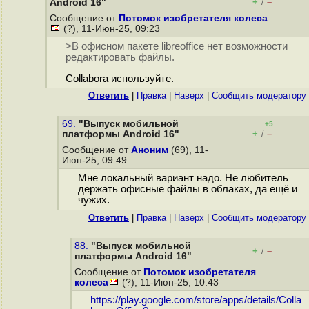
+
–
Android 16"
/
Сообщение от
Потомок изобретателя колеса
(?), 11-Июн-25, 09:23
>В офисном пакете libreoffice нет возможности
редактировать файлы.
Collabora используйте.
Ответить
|
Правка
|
Наверх
|
Cообщить модератору
69.
"Выпуск мобильной
+5
+
–
платформы Android 16"
/
Сообщение от
Аноним
(69), 11-
Июн-25, 09:49
Мне локальный вариант надо. Не любитель
держать офисные файлы в облаках, да ещё и
чужих.
Ответить
|
Правка
|
Наверх
|
Cообщить модератору
88.
"Выпуск мобильной
+
–
/
платформы Android 16"
Сообщение от
Потомок изобретателя
колеса
(?), 11-Июн-25, 10:43
https://play.google.com/store/apps/details/Colla