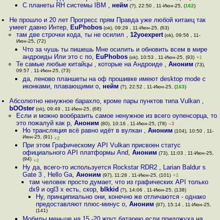
С планеты RH системы IBM
,
нейм
(?), 22:50 , 11-Июн-25, (
162
)
Не прошло и 20 лет Прогресс прям Правда уже любой китаец так
умеет давно Интер
,
EuPhobos
(ok), 09:29 , 11-Июн-25, (63)
там две строчки кода, ты не осилил
,
12yoexpert
(ok), 09:56 , 11-
Июн-25, (72)
Что за чушь ты пишешь Мне осилить и обновить всем в мире
андроиды Или это с по
,
EuPhobos
(ok), 10:53 , 11-Июн-25, (93)
+1
Те самые любые китайцы , которые на Андроиде
,
Аноним
(73),
09:57 , 11-Июн-25, (73)
да, леново планшеты на оф прошивке имеют desktop mode с
иконками, плавающими о
,
нейм
(?), 22:52 , 11-Июн-25, (
163
)
Абсолютно ненужное барахло, кроме пары пунктов типа Vulkan
,
bOOster
(ok), 09:49 , 11-Июн-25, (68)
Если и можно вообразить самое ненужное из всего оупенсорца, то
это пожалуй как р
,
Аноним
(80), 10:16 , 11-Июн-25, (78)
–3
Но трансляция всё равно идёт в вулкан
,
Аноним
(104), 10:50 , 11-
Июн-25, (91)
+2
При этом Графическому API Vulkan присвоен статус
официального API платформы And
,
Аноним
(73), 11:03 , 11-Июн-25,
(94)
+2
Ну да, всего-то используется Rockstar RDR2 , Larian Baldur s
Gate 3 , Hello Ga
,
Аноним
(97), 11:28 , 11-Июн-25, (101)
+2
там человек просто думает, что из графических API только
dx9 и ogl3 x есть, скор
,
blkkid
(?), 14:06 , 11-Июн-25, (138)
Ну, принципиально они, конечно же отличаются - однако
предоставляют плюс-минус о
,
Аноним
(97), 15:14 , 11-Июн-25,
(141)
Мобилы меньше на 15 -20 жрут батарею если приложуха на