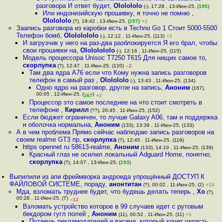
разговора И ответ будет
,
Ololololo
(-), 17:28 , 13-Июн-25, (
195
)
Или индонизийскую прошивку, я точно не помню
,
Ololololo
(?), 19:42 , 13-Июн-25, (
197
)
+1
Заапись разговора из каробки есть в Techno Go 1 Стоит 5000-5500
Телефон бомб
,
Olololololo
(-), 12:12 , 11-Июн-25, (113)
+1
И загрузчик у него на раз-два разблокируется Я его брал, чтобы
свои прошивки на
,
Olololololo
(-), 12:16 , 11-Июн-25, (115)
Модель процессора Unisoc T7250 T615 Для нищих самое то
,
скорлупка
(?), 12:47 , 11-Июн-25, (120)
–2
Там два ядра A76 если что Кому нужна запись разговоров
телефон в самый раз
,
Ololololo
(-), 13:43 , 11-Июн-25, (134)
Одно ядро на разговор, другое на запись
,
Аноним
(167),
00:05 , 12-Июн-25, (
)
167
+2
Процессор это самое последнее на что стоит смотреть в
телефоне
,
Кирилл
(??), 20:45 , 11-Июн-25, (152)
Если бюджет ограничен, то лучше Galaxy A06, там и поддержка
и оболочка нормальна
,
Аноним
(133), 13:39 , 11-Июн-25, (133)
А в чем проблема Прямо сейчас наблюдаю запись разговоров на
своем realme GT3 пр
,
скорлупка
(?), 12:45 , 11-Июн-25, (119)
https opennet ru 58613-realme
,
Аноним
(133), 14:10 , 11-Июн-25, (139)
Красный глаз не осилил локальный Adguard Home, понятно
,
скорлупка
(?), 14:07 , 13-Июн-25, (
193
)
Выпилили из апи фреймворка андроида упрощённый ДОСТУП К
ФАЙЛОВОЙ СИСТЕМЕ, пораду
,
анонтитан
(?), 00:02 , 11-Июн-25, (2)
+16
Мда, взломать труднее будет, что будешь делать теперь
,
Xo
(?),
00:28 , 11-Июн-25, (7)
–12
Взломать устройство которое в 99 случаев идет с рутовым
бекдором гугл полей
,
Аноним
(11), 00:52 , 11-Июн-25, (11)
+1
Путаешь рекламодателей и васяна, который хочет украсть