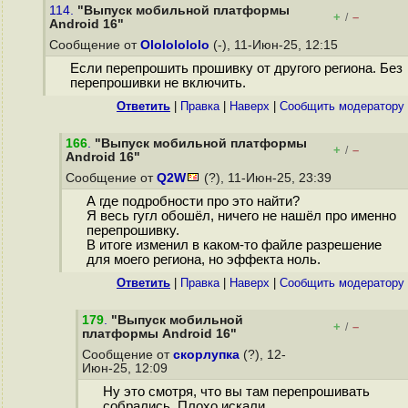
114.
"Выпуск мобильной платформы
+
–
/
Android 16"
Сообщение от
Olololololo
(-), 11-Июн-25, 12:15
Если перепрошить прошивку от другого региона. Без
перепрошивки не включить.
Ответить
|
Правка
|
Наверх
|
Cообщить модератору
166
.
"Выпуск мобильной платформы
+
–
/
Android 16"
Сообщение от
Q2W
(?), 11-Июн-25, 23:39
А где подробности про это найти?
Я весь гугл обошёл, ничего не нашёл про именно
перепрошивку.
В итоге изменил в каком-то файле разрешение
для моего региона, но эффекта ноль.
Ответить
|
Правка
|
Наверх
|
Cообщить модератору
179
.
"Выпуск мобильной
+
–
/
платформы Android 16"
Сообщение от
скорлупка
(?), 12-
Июн-25, 12:09
Ну это смотря, что вы там перепрошивать
собрались. Плохо искали