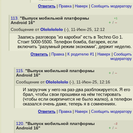
Ответить
|
Правка
|
Наверх
|
Cообщить модератору
113.
"Выпуск мобильной платформы
+1
+
–
Android 16"
/
Сообщение от
Olololololo
(-), 11-Июн-25, 12:12
Заапись разговора "из каробки" есть в Techno Go 1.
Стоит 5000-5500. Телефон бомба, батарея, если
включить "разумный режим экономии", держит неделю.
Ответить
|
Правка
|
К родителю #1
|
Наверх
|
Cообщить
модератору
115.
"Выпуск мобильной платформы
+
–
/
Android 16"
Сообщение от
Olololololo
(-), 11-Июн-25, 12:16
И загрузчик у него на раз-два разблокируется. Я его
брал, чтобы свои прошивки на нём тестировать
(чтобы если окирпичится не было жалко), а телефон
оказался очень даже, теперь я в сомненниях.
Ответить
|
Правка
|
Наверх
|
Cообщить модератору
120.
"Выпуск мобильной платформы
–2
+
–
Android 16"
/