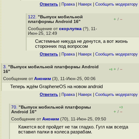
Ответить
|
Правка
|
Наверх
|
Cообщить модератору
122.
"Выпуск мобильной
+
–
/
платформы Android 16"
Сообщение от
скорлупка
(?), 11-
Июн-25, 12:49
Системные никуда не денутся, а вот жизнь
сторонних под вопросом
Ответить
|
Правка
|
Наверх
|
Cообщить модератору
3.
"Выпуск мобильной платформы Android
+
–
/
+6
16"
Сообщение от
Аноним
(3), 11-Июн-25, 00:06
Теперь ждём GrapheneOS на новом android
Ответить
|
Правка
|
Наверх
|
Cообщить модератору
70.
"Выпуск мобильной платформы
+3
+
–
Android 16"
/
Сообщение от
Аноним
(70), 11-Июн-25, 09:50
Кажется всё пройдет не так гладко. Гугл как всегда
вставил палки в колеса разрабам.