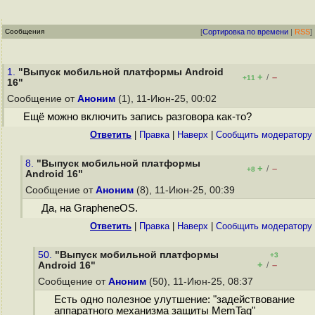
Сообщения
[
Сортировка по времени
|
RSS
]
1.
"Выпуск мобильной платформы Android
+
–
/
+11
16"
Сообщение от
Аноним
(1), 11-Июн-25, 00:02
Ещё можно включить запись разговора как-то?
Ответить
|
Правка
|
Наверх
|
Cообщить модератору
8.
"Выпуск мобильной платформы
+
–
/
+8
Android 16"
Сообщение от
Аноним
(8), 11-Июн-25, 00:39
Да, на GrapheneOS.
Ответить
|
Правка
|
Наверх
|
Cообщить модератору
50.
"Выпуск мобильной платформы
+3
+
–
Android 16"
/
Сообщение от
Аноним
(50), 11-Июн-25, 08:37
Есть одно полезное улутшение: "задействование
аппаратного механизма защиты MemTag"