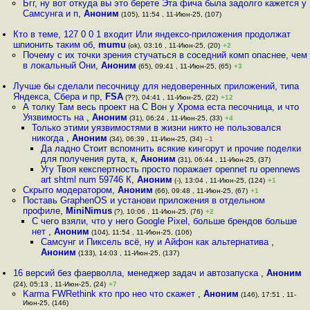
Бгг, ну вот откуда вы это берете Эта фича была задолго кажется у
Самсунга и п
,
Аноним
(105), 11:54 , 11-Июн-25, (107)
Кто в теме, 127 0 0 1 входит Или яндексо-приложения продолжат
шпионить таким об
,
mumu
(ok), 03:16 , 11-Июн-25, (20)
+2
Почему с их точки зрения стучаться в соседний комп опаснее, чем
в локальный Они
,
Аноним
(65), 09:41 , 11-Июн-25, (65)
+3
Лучше бы сделали песочницу для недоверенных приложений, типа
Яндекса, Сбера и пр
,
FSA
(??), 04:41 , 11-Июн-25, (22)
+12
А толку Там весь проект на С Вон у Хрома еста песочница, и что
Уязвимость на
,
Аноним
(31), 06:24 , 11-Июн-25, (33)
+4
Только этими уязвимостями в жизни никто не пользовался
никогда
,
Аноним
(34), 06:39 , 11-Июн-25, (34)
–1
Да ладно Стоит вспомнить всякие кингорут и прочие поделки
для получения рута, к
,
Аноним
(31), 06:44 , 11-Июн-25, (37)
Угу Твоя кекспертность просто поражает opennet ru opennews
art shtml num 59746 К
,
Аноним
(-), 13:04 , 11-Июн-25, (124)
+1
Скрыто модератором
,
Аноним
(66), 09:48 , 11-Июн-25, (67)
+1
Поставь GraphenOS и установи приложения в отдельном
профиле
,
MiniNimus
(?), 10:06 , 11-Июн-25, (76)
+2
С чего взяли, что у него Google Pixel, больше брендов больше
нет
,
Аноним
(104), 11:54 , 11-Июн-25, (106)
Самсунг и Пиксель всё, ну и Айфон как альтернатива
,
Аноним
(133), 14:03 , 11-Июн-25, (137)
16 версий без фаерволла, менеджер задач и автозапуска
,
Аноним
(24), 05:13 , 11-Июн-25, (24)
+7
Karma FWRethink кто про нео что скажет
,
Аноним
(146), 17:51 , 11-
Июн-25, (146)