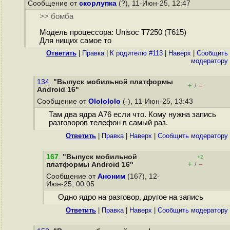
Сообщение от
скорлупка
(?), 11-Июн-25, 12:47
>> бомба
Модель процессора: Unisoc T7250 (T615)
Для нищих самое то
Ответить
|
Правка
|
К родителю #113
|
Наверх
|
Cообщить
модератору
134.
"Выпуск мобильной платформы
+
–
/
Android 16"
Сообщение от
Ololololo
(-), 11-Июн-25, 13:43
Там два ядра A76 если что. Кому нужна запись
разговоров телефон в самый раз.
Ответить
|
Правка
|
Наверх
|
Cообщить модератору
167
.
"Выпуск мобильной
+2
+
–
платформы Android 16"
/
Сообщение от
Аноним
(167), 12-
Июн-25, 00:05
Одно ядро на разговор, другое на запись
Ответить
|
Правка
|
Наверх
|
Cообщить модератору