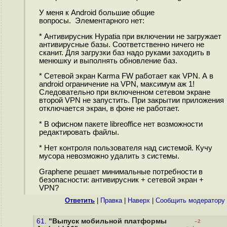
У меня к Android большие общие
вопросы. Элементарного нет:
* Антивирусник Hypatia при включении не загружает
антивирусные базы. Соответственно ничего не
сканит. Для загрузки баз надо руками заходить в
менюшку и выполнять обновление баз.
* Сетевой экран Karma FW работает как VPN. А в
android ограничение на VPN, максимум аж 1!
Следовательно при включенном сетевом экране
второй VPN не запустить. При закрытии приложения
отключается экран, в фоне не работает.
* В офисном пакете libreoffice нет возможности
редактировать файлы.
* Нет контроля пользователя над системой. Кучу
мусора невозможно удалить з системы.
Graphene решает минимальные потребности в
безопасности: антивирусник + сетевой экран +
VPN?
Ответить
|
Правка
|
Наверх
|
Cообщить модератору
61.
"Выпуск мобильной платформы
–2