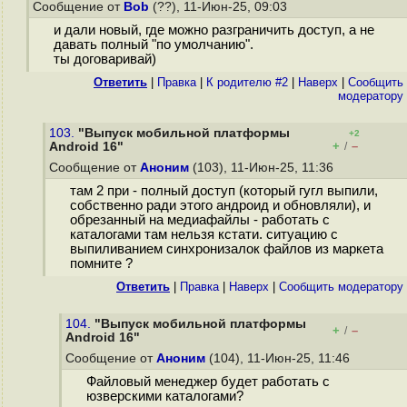
Сообщение от
Bob
(??), 11-Июн-25, 09:03
и дали новый, где можно разграничить доступ, а не
давать полный "по умолчанию".
ты договаривай)
Ответить
|
Правка
|
К родителю #2
|
Наверх
|
Cообщить
модератору
103.
"Выпуск мобильной платформы
+2
+
–
Android 16"
/
Сообщение от
Аноним
(103), 11-Июн-25, 11:36
там 2 при - полный доступ (который гугл выпили,
собственно ради этого андроид и обновляли), и
обрезанный на медиафайлы - работать с
каталогами там нельзя кстати. ситуацию с
выпиливанием синхронизалок файлов из маркета
помните ?
Ответить
|
Правка
|
Наверх
|
Cообщить модератору
104.
"Выпуск мобильной платформы
+
–
/
Android 16"
Сообщение от
Аноним
(104), 11-Июн-25, 11:46
Файловый менеджер будет работать с
юзверскими каталогами?