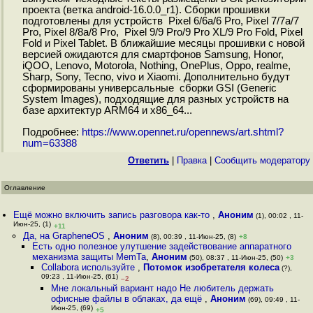
проекта (ветка android-16.0.0_r1). Сборки прошивки
подготовлены для устройств Pixel 6/6a/6 Pro, Pixel 7/7a/7
Pro, Pixel 8/8a/8 Pro, Pixel 9/9 Pro/9 Pro XL/9 Pro Fold, Pixel
Fold и Pixel Tablet. В ближайшие месяцы прошивки с новой
версией ожидаются для смартфонов Samsung, Honor,
iQOO, Lenovo, Motorola, Nothing, OnePlus, Oppo, realme,
Sharp, Sony, Tecno, vivo и Xiaomi. Дополнительно будут
сформированы универсальные сборки GSI (Generic
System Images), подходящие для разных устройств на
базе архитектур ARM64 и x86_64...
Подробнее:
https://www.opennet.ru/opennews/art.shtml?
num=63388
Ответить
|
Правка
|
Cообщить модератору
Оглавление
Ещё можно включить запись разговора как-то
,
Аноним
(1), 00:02 , 11-
Июн-25, (1)
+11
Да, на GrapheneOS
,
Аноним
(8), 00:39 , 11-Июн-25, (8)
+8
Есть одно полезное улутшение задействование аппаратного
механизма защиты MemTa
,
Аноним
(50), 08:37 , 11-Июн-25, (50)
+3
Collabora используйте
,
Потомок изобретателя колеса
(?),
09:23 , 11-Июн-25, (61)
–2
Мне локальный вариант надо Не любитель держать
офисные файлы в облаках, да ещё
,
Аноним
(69), 09:49 , 11-
Июн-25, (69)
+5