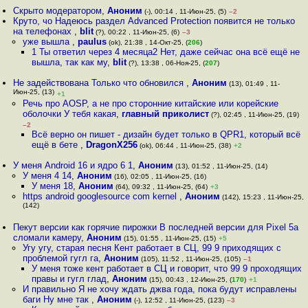
Скрыто модератором
,
Аноним
(-), 00:14 , 11-Июн-25, (5)
–2
Круто, чо Надеюсь раздел Advanced Protection появится не только
на телефонах
,
blit
(?), 00:22 , 11-Июн-25, (6)
–3
уже вышла
,
paulus
(ok), 21:38 , 14-Окт-25, (
206
)
1 Ты ответил через 4 месяца2 Нет, даже сейчас она всё ещё не
вышла, так как му
,
blit
(?), 13:38 , 06-Ноя-25, (
207
)
Не задействована Только что обновился
,
Аноним
(13), 01:49 , 11-
Июн-25, (13)
+1
Речь про AOSP, а не про сторонние китайские или корейские
оболочки У тебя какая
,
главный приколист
(?), 02:45 , 11-Июн-25, (19)
–2
Всё верно он пишет - дизайн будет только в QPR1, который всё
ещё в бете
,
DragonX256
(ok), 06:44 , 11-Июн-25, (38)
+2
У меня Android 16 и ядро 6 1
,
Аноним
(13), 01:52 , 11-Июн-25, (14)
У меня 4 14
,
Аноним
(16), 02:05 , 11-Июн-25, (16)
У меня 18
,
Аноним
(64), 09:32 , 11-Июн-25, (64)
+3
https android googlesource com kernel
,
Аноним
(142), 15:23 , 11-Июн-25,
(142)
Пекут версии как горячие пирожки В последней версии для Pixel 5a
сломали камеру
,
Аноним
(15), 01:55 , 11-Июн-25, (15)
+5
Угу угу, старая песня Кент работает в СЦ, 99 9 приходящих с
проблемой гугл га
,
Аноним
(105), 11:52 , 11-Июн-25, (105)
–1
У меня тоже кент работает в СЦ и говорит, что 99 9 проходящих
правы и гугл глад
,
Аноним
(15), 00:43 , 12-Июн-25, (
170
)
+1
И правильно Я не хочу ждать джва года, пока будут исправлены
баги Ну мне так
,
Аноним
(-), 12:52 , 11-Июн-25, (123)
–3