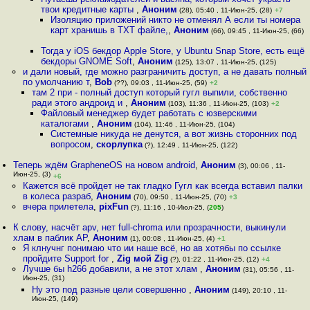
твои кредитные карты
,
Аноним
(28), 05:40 , 11-Июн-25, (28)
+7
Изоляцию приложений никто не отменял А если ты номера
карт хранишь в TXT файле,
,
Аноним
(66), 09:45 , 11-Июн-25, (66)
Тогда у iOS бекдор Apple Store, у Ubuntu Snap Store, есть ещё
бекдоры GNOME Soft
,
Аноним
(125), 13:07 , 11-Июн-25, (125)
и дали новый, где можно разграничить доступ, а не давать полный
по умолчанию т
,
Bob
(??), 09:03 , 11-Июн-25, (59)
+2
там 2 при - полный доступ который гугл выпили, собственно
ради этого андроид и
,
Аноним
(103), 11:36 , 11-Июн-25, (103)
+2
Файловый менеджер будет работать с юзверскими
каталогами
,
Аноним
(104), 11:46 , 11-Июн-25, (104)
Системные никуда не денутся, а вот жизнь сторонних под
вопросом
,
скорлупка
(?), 12:49 , 11-Июн-25, (122)
Теперь ждём GrapheneOS на новом android
,
Аноним
(3), 00:06 , 11-
Июн-25, (3)
+6
Кажется всё пройдет не так гладко Гугл как всегда вставил палки
в колеса разраб
,
Аноним
(70), 09:50 , 11-Июн-25, (70)
+3
вчера прилетела
,
pixFun
(?), 11:16 , 10-Июл-25, (
205
)
К слову, насчёт apv, нет full-chroma или прозрачности, выкинули
хлам в паблик AP
,
Аноним
(1), 00:08 , 11-Июн-25, (4)
+1
Я клнучнг понимаю что ии наше всё, но ав хотябы по ссылке
пройдите Support for
,
Zig мой Zig
(?), 01:22 , 11-Июн-25, (12)
+4
Лучше бы h266 добавили, а не этот хлам
,
Аноним
(31), 05:56 , 11-
Июн-25, (31)
Ну это под разные цели совершенно
,
Аноним
(149), 20:10 , 11-
Июн-25, (149)