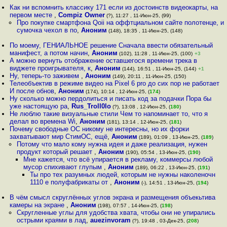
Как ни вспомнить классику 171 если из достоинств видеокарты, на
первом месте
,
Compiz Owner
(?), 11:27 , 11-Июн-25, (99)
Про покупке смартфона Qoii на оффтциальном сайте полотенце, и
сумочка чехол в по
,
Аноним
(148), 18:35 , 11-Июн-25, (148)
По моему, ГЕНИАЛЬНОЕ решение Сначала ввести обязательный
манифест, а потом начин
,
Аноним
(102), 11:28 , 11-Июн-25, (100)
+3
А можно вернуть отображение оставшегося времени трека в
виджете проигрывателя, к
,
Аноним
(144), 16:51 , 11-Июн-25, (144)
+1
Ну, теперь-то заживем
,
Аноним
(149), 20:11 , 11-Июн-25, (150)
Телеобъектив в режиме видео на Pixel 6 pro до сих пор не работает
И после обнов
,
Аноним
(174), 10:14 , 12-Июн-25, (
174
)
Ну сколько можно пердолиться и писать код за подачки Пора бы
уже настоящую ра
,
Rus_Troll0lo
(?), 13:08 , 12-Июн-25, (
180
)
Не люблю такие визуальные стили Чем то напоминает то, что я
делал во времена Wi
,
Аноним
(181), 13:14 , 12-Июн-25, (
181
)
Почему свободные ОС никому не интересны, но их форки
захватывают мир СтимОС, ещё
,
Аноним
(189), 01:09 , 13-Июн-25, (
189
)
Потому что мало кому нужна идея и даже реализация, нужен
продукт который решает
,
Аноним
(190), 05:54 , 13-Июн-25, (
190
)
Мне кажется, что всё упирается в рекламу, коммерсы любой
мусор спихивают глупым
,
Аноним
(189), 06:22 , 13-Июн-25, (
191
)
Ты про тех разумных людей, которым не нужны наколеночн
1110 е полуфабрикаты от
,
Аноним
(-), 14:51 , 13-Июн-25, (
194
)
В чём смысл скруглённых углов экрана и размещения объекьтива
камеры на экране
,
Аноним
(198), 07:57 , 14-Июн-25, (
198
)
Скругленные углы для удобства хвата, чтобы они не упирались
острыми краями в лад
,
auezinvoram
(?), 19:48 , 03-Дек-25, (
208
)