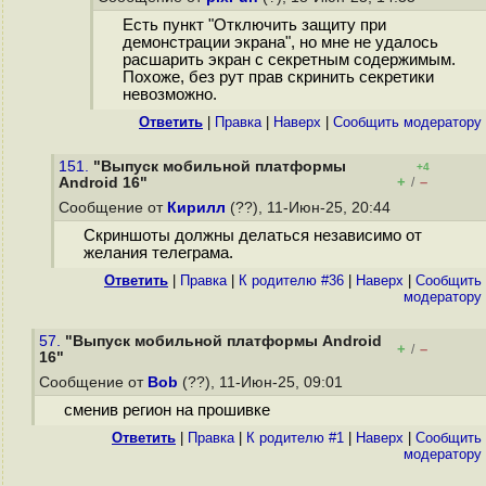
Есть пункт "Отключить защиту при
демонстрации экрана", но мне не удалось
расшарить экран с секретным содержимым.
Похоже, без рут прав скринить секретики
невозможно.
Ответить
|
Правка
|
Наверх
|
Cообщить модератору
151.
"Выпуск мобильной платформы
+4
+
–
Android 16"
/
Сообщение от
Кирилл
(??), 11-Июн-25, 20:44
Скриншоты должны делаться независимо от
желания телеграма.
Ответить
|
Правка
|
К родителю #36
|
Наверх
|
Cообщить
модератору
57.
"Выпуск мобильной платформы Android
+
–
/
16"
Сообщение от
Bob
(??), 11-Июн-25, 09:01
сменив регион на прошивке
Ответить
|
Правка
|
К родителю #1
|
Наверх
|
Cообщить
модератору