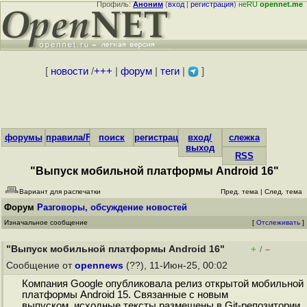
Профиль:
Аноним
(
вход
|
регистрация
)
неRU
opennet.me
[
новости
/
+++
|
форум
|
теги
|
]
форумы
правила/FAQ
поиск
регистрация
вход/
слежка
выход
RSS
"Выпуск мобильной платформы Android 16"
Вариант для распечатки
Пред. тема
|
След. тема
Форум
Разговоры, обсуждение новостей
Изначальное сообщение
[
Отслеживать
]
"Выпуск мобильной платформы Android 16"
+
–
/
Сообщение от
opennews
(??), 11-Июн-25, 00:02
Компания Google опубликовала релиз открытой мобильной
платформы Android 15. Связанные с новым
выпуском исходные тексты размещены в Git-репозитории