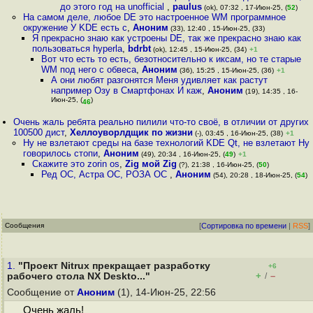
до этого год на unofficial
,
paulus
(ok), 07:32 , 17-Июн-25, (
52
)
На самом деле, любое DE это настроенное WM программное
окружение У KDE есть с
,
Аноним
(33), 12:40 , 15-Июн-25, (33)
Я прекрасно знаю как устроены DE, так же прекрасно знаю как
пользоваться hyperla
,
bdrbt
(ok), 12:45 , 15-Июн-25, (34)
+1
Вот что есть то есть, безотносительно к иксам, но те старые
WM под него с обвеса
,
Аноним
(36), 15:25 , 15-Июн-25, (36)
+1
А они любят разгонятся Меня удивляет как растут
например Озу в Смартфонах И каж
,
Аноним
(19), 14:35 , 16-
Июн-25, (
)
46
Очень жаль ребята реально пилили что-то своё, в отличии от других
100500 дист
,
Хеллоуворлдщик по жизни
(-), 03:45 , 16-Июн-25, (38)
+1
Ну не взлетают среды на базе технологий KDE Qt, не взлетают Ну
говорилось стопи
,
Аноним
(49), 20:34 , 16-Июн-25, (
49
)
+1
Скажите это zorin os
,
Zig мой Zig
(?), 21:38 , 16-Июн-25, (
50
)
Ред ОС, Астра ОС, РОЗА ОС
,
Аноним
(54), 20:28 , 18-Июн-25, (
54
)
Сообщения
[
Сортировка по времени
|
RSS
]
1.
"Проект Nitrux прекращает разработку
+6
+
–
рабочего стола NX Deskto..."
/
Сообщение от
Аноним
(1), 14-Июн-25, 22:56
Очень жаль!