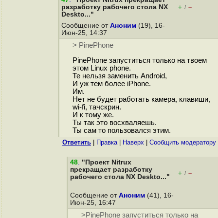
разработку рабочего стола NX
+
–
/
Deskto..."
Сообщение от
Аноним
(19), 16-
Июн-25, 14:37
> PinePhone
PinePhone запуститься только на твоем
этом Linux phone.
Те нельзя заменить Android,
И уж тем более iPhone.
Им.
Нет не будет работать камера, клавиши,
wi-fi, тачскрин.
И к тому же.
Ты так это восхваляешь.
Ты сам то пользовался этим.
Ответить
|
Правка
|
Наверх
|
Cообщить модератору
48
.
"Проект Nitrux
прекращает разработку
+
–
/
рабочего стола NX Deskto..."
Сообщение от
Аноним
(41), 16-
Июн-25, 16:47
>PinePhone запуститься только на