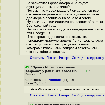
не запустится фотокамера и не будут
функциональны клавиши?
Потому что у всех моделей смартфонов все
оно немного разное и производитель вшивает
драйвера в прошивку на основе Android.
Ну тоесть иными словами написание оболочки
бесполезный труд.
Посмотри сколько моделей поддерживают все
эти Lineage Os.
И что происходит если поставить на
неподдерживаемую модель ( в лучшем случае
оно запустится с нефункциональными
камерами клавишами вайфаем тачскрином ),
что то любое из списка.
Ответить
|
Правка
|
Наверх
|
Cообщить модератору
45
.
"Проект Nitrux прекращает
разработку рабочего стола NX
+
–
/
Deskto..."
Сообщение от
Аноним
(41), 16-
Июн-25, 13:03
PinePhone есть, с драйверами открытыми.
Ответить
|
Правка
|
Наверх
|
Cообщить модератору
47
.
"Проект Nitrux прекращает