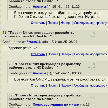
рабочего стола NX Deskto..."
Сообщение от
Аноним
(-), 15-Июн-25, 11:23
В конечном итоге, у них выйдет свой дистрибутив с
Рабочим Столом на базе менеджера окон Hyrpland.
Ответить
|
Правка
|
Наверх
|
Cообщить модератору
21.
"Проект Nitrux прекращает разработку
+1
+
–
рабочего стола NX Deskto..."
/
Сообщение от
Fracta1L
(ok), 15-Июн-25, 08:21
Здравое решение
Ответить
|
Правка
|
Наверх
|
Cообщить модератору
25.
"Проект Nitrux прекращает разработку
+2
+
–
рабочего стола NX Deskto..."
/
Сообщение от
Аноним
(1), 15-Июн-25, 09:38
Вот если бы GNOME закрыли, я бы не расстраивался.
Ответить
|
Правка
|
Наверх
|
Cообщить модератору
39.
"Проект Nitrux прекращает разработку
+
–
/
рабочего стола NX Deskto..."
Сообщение от
Хеллоуворлдщик по жизни
(-), 16-