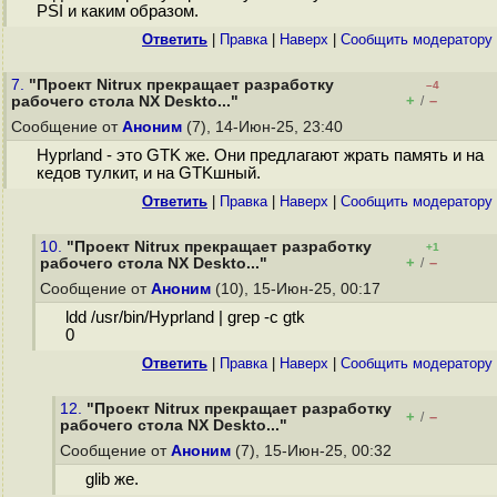
PSI и каким образом.
Ответить
|
Правка
|
Наверх
|
Cообщить модератору
7.
"Проект Nitrux прекращает разработку
–4
+
–
рабочего стола NX Deskto..."
/
Сообщение от
Аноним
(7), 14-Июн-25, 23:40
Hyprland - это GTK же. Они предлагают жрать память и на
кедов тулкит, и на GTKшный.
Ответить
|
Правка
|
Наверх
|
Cообщить модератору
10.
"Проект Nitrux прекращает разработку
+1
+
–
рабочего стола NX Deskto..."
/
Сообщение от
Аноним
(10), 15-Июн-25, 00:17
ldd /usr/bin/Hyprland | grep -c gtk
0
Ответить
|
Правка
|
Наверх
|
Cообщить модератору
12.
"Проект Nitrux прекращает разработку
+
–
/
рабочего стола NX Deskto..."
Сообщение от
Аноним
(7), 15-Июн-25, 00:32
glib же.