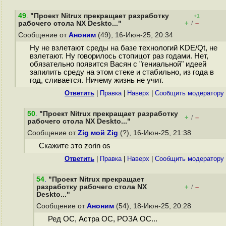
49
.
"Проект Nitrux прекращает разработку
+1
+
–
рабочего стола NX Deskto..."
/
Сообщение от
Аноним
(49), 16-Июн-25, 20:34
Ну не взлетают среды на базе технологий KDE/Qt, не
взлетают. Ну говорилось стопицот раз годами. Нет,
обязательно появится Васян с "гениальной" идеей
запилить среду на этом стеке и стабильно, из года в
год, сливается. Ничему жизнь не учит.
Ответить
|
Правка
|
Наверх
|
Cообщить модератору
50
.
"Проект Nitrux прекращает разработку
+
–
/
рабочего стола NX Deskto..."
Сообщение от
Zig мой Zig
(?), 16-Июн-25, 21:38
Скажите это zorin os
Ответить
|
Правка
|
Наверх
|
Cообщить модератору
54
.
"Проект Nitrux прекращает
разработку рабочего стола NX
+
–
/
Deskto..."
Сообщение от
Аноним
(54), 18-Июн-25, 20:28
Ред ОС, Астра ОС, РОЗА ОС...