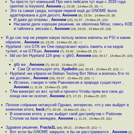
Ты просто тут новенький Про него пейсали тут еще с 2018 года
opennet ru keyword
,
Аноним
(-), 23:30 , 14-Июн-25, (5)
+4
Это та самая среда, которая первой ещё до GNOME была
адаптирована и для дескто
,
Аноним
(9), 23:54 , 14-Июн-25, (9)
И даже до плазмы
,
Аноним
(15), 01:07 , 15-Июн-25, (15)
Насамом деле хорошее решение, их оболочеа Nitrux, смесь KDE
и тайлинга, весьма с
,
Аноним
(19), 03:03 , 15-Июн-25, (19)
Я до сих пор не уверен какую пользу можно извлечь из PSI и каким
образом
,
Аноним
(4), 23:26 , 14-Июн-25, (4)
+3
Hyprland - это GTK же Они предлагают жрать память и на кедов
тулкит, и на GTKшн
,
Аноним
(7), 23:40 , 14-Июн-25, (7)
–4
ldd usr bin Hyprland 124 grep -c gtk0
,
Аноним
(10), 00:17 , 15-Июн-25, (10)
+1
glib же
,
Аноним
(7), 00:32 , 15-Июн-25, (12)
Сам Qt использует его
,
ilyafedin
(ok), 00:43 , 15-Июн-25, (13)
+3
Hyprland -же убрали из Debian Testing Вот Nitrux и взялись Кто то
же должен
,
Аноним
(19), 03:07 , 15-Июн-25, (20)
+2
Истинно, говорю я тебе Равновесие в природе существует
,
Аноним
(-), 11:18 , 15-Июн-25, (29)
ТАм винегрет из жкт, кутей и прочего Чтобы прям все свое до
конца они не осилил
,
Аноним
(37), 17:15 , 15-Июн-25, (37)
Полное собрание нетакусей Однако, интересно, что у них выйдет в
конечном итоге
,
beck
(??), 00:28 , 15-Июн-25, (11)
–2
В конечном итоге, у них выйдет свой дистрибутив с Рабочим
Столом на базе менедже
,
Аноним
(-), 11:23 , 15-Июн-25, (31)
Здравое решение
,
Fracta1L
(ok), 08:21 , 15-Июн-25, (21)
+1
Вот если бы GNOME закрыли, я бы не расстраивался
,
Аноним
(1),