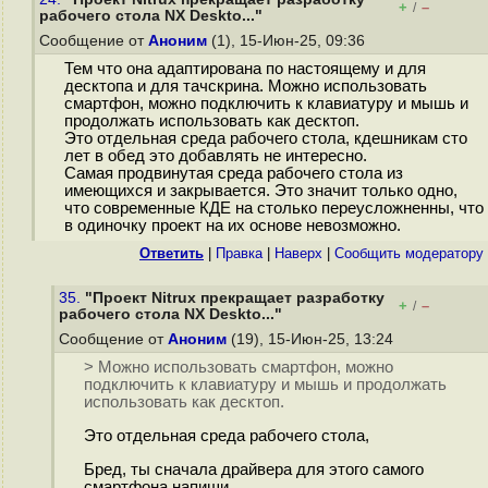
+
–
/
рабочего стола NX Deskto..."
Сообщение от
Аноним
(1), 15-Июн-25, 09:36
Тем что она адаптирована по настоящему и для
десктопа и для тачскрина. Можно использовать
смартфон, можно подключить к клавиатуру и мышь и
продолжать использовать как десктоп.
Это отдельная среда рабочего стола, кдешникам сто
лет в обед это добавлять не интересно.
Самая продвинутая среда рабочего стола из
имеющихся и закрывается. Это значит только одно,
что современные КДЕ на столько переусложненны, что
в одиночку проект на их основе невозможно.
Ответить
|
Правка
|
Наверх
|
Cообщить модератору
35.
"Проект Nitrux прекращает разработку
+
–
/
рабочего стола NX Deskto..."
Сообщение от
Аноним
(19), 15-Июн-25, 13:24
> Можно использовать смартфон, можно
подключить к клавиатуру и мышь и продолжать
использовать как десктоп.
Это отдельная среда рабочего стола,
Бред, ты сначала драйвера для этого самого
смартфона напиши.