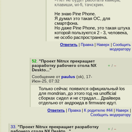
>Нет не будет работать камера,
клавиши, wi-fi, тачскрин.
Не знаю Pine Phone.
Я думал это такая ОС, для
смартфона.
Но даже Pine Phone, это такая штука
которой пользуются 2 - 3, человека,
не особо распространена.
Ответить
|
Правка
|
Наверх
|
Cообщить
модератору
52
.
"Проект Nitrux прекращает
разработку рабочего стола NX
+
–
/
Deskto..."
Сообщение от
paulus
(ok), 17-
Июн-25, 07:32
Только сейчас появился официальный los
для mondrian, до этого год на unofficial
сборках сидел и не страдал... Драйвера
отдельно от андроида в firmware идут.
Ответить
|
Правка
|
К родителю #44
|
Наверх
|
Cообщить модератору
33.
"Проект Nitrux прекращает разработку
+
–
/
рабочего стола NX Deskto..."