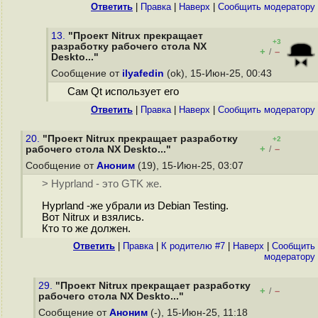
Ответить
|
Правка
|
Наверх
|
Cообщить модератору
13.
"Проект Nitrux прекращает
+3
разработку рабочего стола NX
+
–
/
Deskto..."
Сообщение от
ilyafedin
(ok), 15-Июн-25, 00:43
Сам Qt использует его
Ответить
|
Правка
|
Наверх
|
Cообщить модератору
20.
"Проект Nitrux прекращает разработку
+2
+
–
рабочего стола NX Deskto..."
/
Сообщение от
Аноним
(19), 15-Июн-25, 03:07
> Hyprland - это GTK же.
Hyprland -же убрали из Debian Testing.
Вот Nitrux и взялись.
Кто то же должен.
Ответить
|
Правка
|
К родителю #7
|
Наверх
|
Cообщить
модератору
29.
"Проект Nitrux прекращает разработку
+
–
/
рабочего стола NX Deskto..."
Сообщение от
Аноним
(-), 15-Июн-25, 11:18