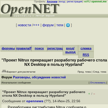
Профиль:
Аноним
(
вход
|
регистрация
)
неRU
opennet.me
[
новости
/
+++
|
форум
|
теги
|
]
форумы
правила/FAQ
поиск
регистрация
вход/
слежка
выход
RSS
"Проект Nitrux прекращает разработку рабочего стола
NX Desktop в пользу Hyprland"
Вариант для распечатки
Пред. тема
|
След. тема
Форум
Разговоры, обсуждение новостей
Изначальное сообщение
[
Отслеживать
]
"Проект Nitrux прекращает разработку рабочего
+
–
/
стола NX Desktop в пользу Hyprland"
Сообщение от
opennews
(??), 14-Июн-25, 22:56
Разработчики дистрибутива Nitrux сообщили о