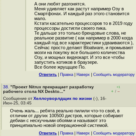
А они любят разгонятся.
Меня удивляет как растут например Озу в
Смартфонах. И каждый раз этого становится
мало.
Кстати касательно процессоров то в 2019 году
процессоры достигли своего пика.
Те дальше это только брендовые слова, не
реальное развитие ( как например в 2000 когда
каждый год все характеристики удваиваются ),
Сейчас просто делают Bloatware, и промывают
мозги на покупку все большего количества
Озу, и мощных видеокарт. И это все чтобы
запустить котиков в браузере.
Все более жрущщее По.
Ответить
|
Правка
|
Наверх
|
Cообщить модератору
38.
"Проект Nitrux прекращает разработку
+1
+
–
рабочего стола NX Deskto..."
/
Сообщение от
Хеллоуворлдщик по жизни
(-), 16-
Июн-25, 03:45
Очень жаль... ребята реально пилили что-то своё, в
отличии от других 100500 дистров, которые собирают
дебиан с нескучными обоями и называют это
принципиально новой операционной системой.
Ответить
|
Правка
|
Наверх
|
Cообщить модератору