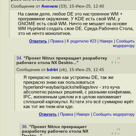
Сообщение от
Аноним
(33), 15-Июн-25, 12:40
На самом деле, любое DE это настроенное WM +
программное окружение. У KDE есть свой WM, у
GNOME есть свой WM. Ничто не мешает на основе
WM Hyprland создать свое DE. Среда Рабочего Стола,
это не нечто монолитное.
Ответить
|
Правка
|
К родителю #23
|
Наверх
|
Cообщить
модератору
34.
"Проект Nitrux прекращает разработку
+1
+
–
рабочего стола NX Deskto..."
/
Сообщение от
bdrbt
(ok), 15-Июн-25, 12:45
Я прекрасно знаю как устроены DE, так же
прекрасно знаю как пользоваться
hyperland+waybar/quickshell/ags/evv - это куча
абсолютно разных решений, с разными конфигами,
IPC, жизненным циклом и в целом напоминает
сплошной каргокульт. Кстати это всё суммарно жрёт
как тот же гном или кде.
Ответить
|
Правка
|
Наверх
|
Cообщить модератору
36.
"Проект Nitrux прекращает
+1
разработку рабочего стола NX
+
–
/
Deskto..."