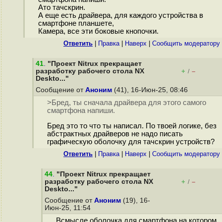
Ато тачскрин.
А еще есть драйвера, для каждого устройства в
смартфоне планшете,
Камера, все эти боковые кнопочки.
Ответить
|
Правка
|
Наверх
|
Cообщить модератору
41
.
"Проект Nitrux прекращает
разработку рабочего стола NX
+
–
/
Deskto..."
Сообщение от
Аноним
(41), 16-Июн-25, 08:46
>Бред, ты сначала драйвера для этого самого
смартфона напиши.
Бред это то что ты написал. По твоей логике, без
абстрактных драйверов не надо писать
графическую оболочку для тачскрин устройств?
Ответить
|
Правка
|
Наверх
|
Cообщить модератору
44
.
"Проект Nitrux прекращает
разработку рабочего стола NX
+
–
/
Deskto..."
Сообщение от
Аноним
(19), 16-
Июн-25, 11:54
Всмысле оболочка для смартфона на котором