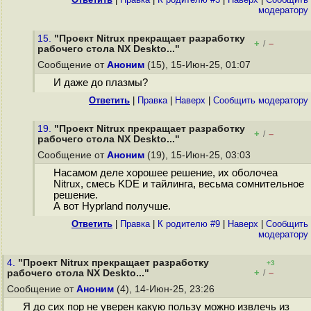
модератору
15.
"Проект Nitrux прекращает разработку
+
–
/
рабочего стола NX Deskto..."
Сообщение от
Аноним
(15), 15-Июн-25, 01:07
И даже до плазмы?
Ответить
|
Правка
|
Наверх
|
Cообщить модератору
19.
"Проект Nitrux прекращает разработку
+
–
/
рабочего стола NX Deskto..."
Сообщение от
Аноним
(19), 15-Июн-25, 03:03
Насамом деле хорошее решение, их оболочеа
Nitrux, смесь KDE и тайлинга, весьма сомнительное
решение.
А вот Hyprland получше.
Ответить
|
Правка
|
К родителю #9
|
Наверх
|
Cообщить
модератору
4.
"Проект Nitrux прекращает разработку
+3
+
–
рабочего стола NX Deskto..."
/
Сообщение от
Аноним
(4), 14-Июн-25, 23:26
Я до сих пор не уверен какую пользу можно извлечь из