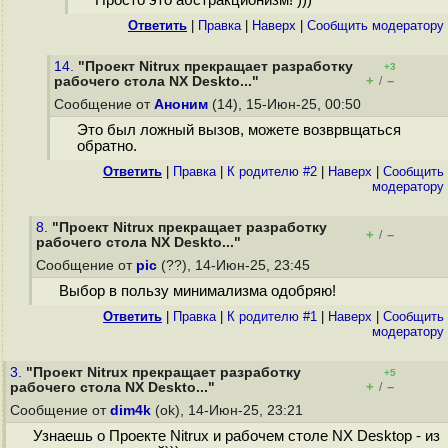
Просто это абстракционизм! )))
Ответить
|
Правка
|
Наверх
|
Cообщить модератору
14.
"Проект Nitrux прекращает разработку
+3
+
–
рабочего стола NX Deskto..."
/
Сообщение от
Аноним
(14), 15-Июн-25, 00:50
Это был ложный вызов, можете возврвщаться
обратно.
Ответить
|
Правка
|
К родителю #2
|
Наверх
|
Cообщить
модератору
8.
"Проект Nitrux прекращает разработку
+
–
/
рабочего стола NX Deskto..."
Сообщение от
pic
(??), 14-Июн-25, 23:45
Выбор в пользу минимализма одобряю!
Ответить
|
Правка
|
К родителю #1
|
Наверх
|
Cообщить
модератору
3.
"Проект Nitrux прекращает разработку
+5
+
–
рабочего стола NX Deskto..."
/
Сообщение от
dim4k
(ok), 14-Июн-25, 23:21
Узнаешь о Проекте Nitrux и рабочем столе NX Desktop - из