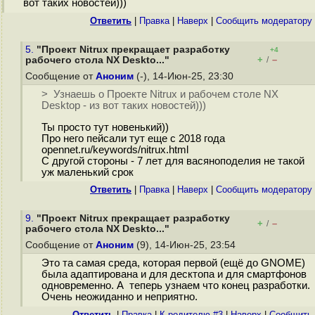
вот таких новостей)))
Ответить
|
Правка
|
Наверх
|
Cообщить модератору
5.
"Проект Nitrux прекращает разработку
+4
+
–
рабочего стола NX Deskto..."
/
Сообщение от
Аноним
(-), 14-Июн-25, 23:30
> Узнаешь о Проекте Nitrux и рабочем столе NX
Desktop - из вот таких новостей)))
Ты просто тут новенький))
Про него пейсали тут еще с 2018 года
opennet.ru/keywords/nitrux.html
С другой стороны - 7 лет для васяноподелия не такой
уж маленький срок
Ответить
|
Правка
|
Наверх
|
Cообщить модератору
9.
"Проект Nitrux прекращает разработку
+
–
/
рабочего стола NX Deskto..."
Сообщение от
Аноним
(9), 14-Июн-25, 23:54
Это та самая среда, которая первой (ещё до GNOME)
была адаптирована и для десктопа и для смартфонов
одновременно. А теперь узнаем что конец разработки.
Очень неожиданно и неприятно.
Ответить
|
Правка
|
К родителю #3
|
Наверх
|
Cообщить