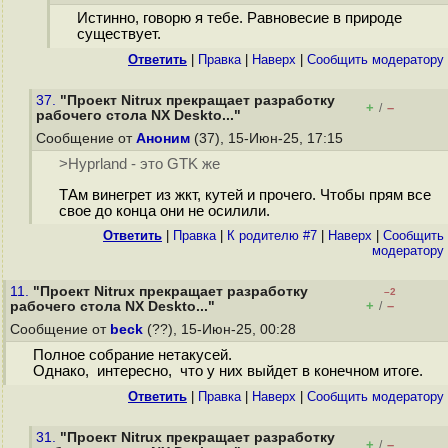
Истинно, говорю я тебе. Равновесие в природе
существует.
Ответить
|
Правка
|
Наверх
|
Cообщить модератору
37.
"Проект Nitrux прекращает разработку
+
–
/
рабочего стола NX Deskto..."
Сообщение от
Аноним
(37), 15-Июн-25, 17:15
>Hyprland - это GTK же
ТАм винегрет из жкт, кутей и прочего. Чтобы прям все
свое до конца они не осилили.
Ответить
|
Правка
|
К родителю #7
|
Наверх
|
Cообщить
модератору
11.
"Проект Nitrux прекращает разработку
–2
+
–
рабочего стола NX Deskto..."
/
Сообщение от
beck
(??), 15-Июн-25, 00:28
Полное собрание нетакусей.
Однако, интересно, что у них выйдет в конечном итоге.
Ответить
|
Правка
|
Наверх
|
Cообщить модератору
31.
"Проект Nitrux прекращает разработку
+
–
/