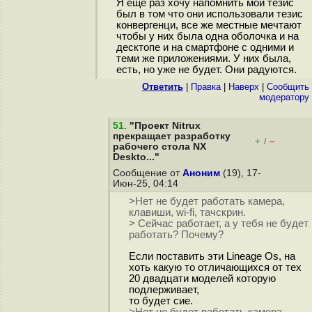
Я ещё раз хочу напомнить мой тезис
был в том что они использовали тезис
конвергенци, все же местные мечтают
чтобы у них была одна оболочка и на
десктопе и на смартфоне с одними и
теми же приложениями. У них была,
есть, но уже не будет. Они радуются.
Ответить
|
Правка
|
Наверх
|
Cообщить
модератору
51
.
"Проект Nitrux
прекращает разработку
+
–
/
рабочего стола NX
Deskto..."
Сообщение от
Аноним
(19), 17-
Июн-25, 04:14
>Нет не будет работать камера,
клавиши, wi-fi, тачскрин.
> Сейчас работает, а у тебя не будет
работать? Почему?
Если поставить эти Lineage Os, на
хоть какую то отличающихся от тех
20 двадцати моделей которую
подлерживает,
то будет сие.