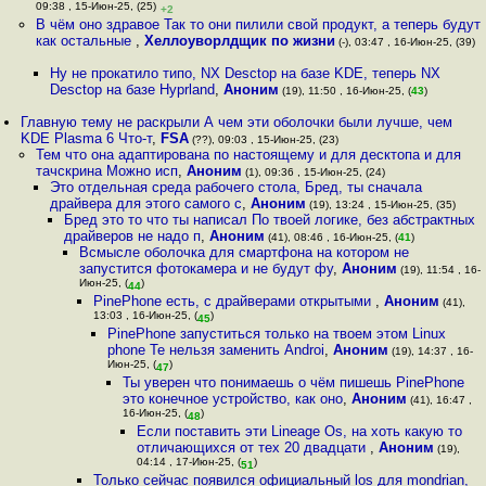
09:38 , 15-Июн-25, (25)
+2
В чём оно здравое Так то они пилили свой продукт, а теперь будут
как остальные
,
Хеллоуворлдщик по жизни
(-), 03:47 , 16-Июн-25, (39)
Ну не прокатило типо, NX Desctop на базе KDE, теперь NX
Desctop на базе Hyprland
,
Аноним
(19), 11:50 , 16-Июн-25, (
43
)
Главную тему не раскрыли А чем эти оболочки были лучше, чем
KDE Plasma 6 Что-т
,
FSA
(??), 09:03 , 15-Июн-25, (23)
Тем что она адаптирована по настоящему и для десктопа и для
тачскрина Можно исп
,
Аноним
(1), 09:36 , 15-Июн-25, (24)
Это отдельная среда рабочего стола, Бред, ты сначала
драйвера для этого самого с
,
Аноним
(19), 13:24 , 15-Июн-25, (35)
Бред это то что ты написал По твоей логике, без абстрактных
драйверов не надо п
,
Аноним
(41), 08:46 , 16-Июн-25, (
41
)
Всмысле оболочка для смартфона на котором не
запустится фотокамера и не будут фу
,
Аноним
(19), 11:54 , 16-
Июн-25, (
)
44
PinePhone есть, с драйверами открытыми
,
Аноним
(41),
13:03 , 16-Июн-25, (
)
45
PinePhone запуститься только на твоем этом Linux
phone Те нельзя заменить Androi
,
Аноним
(19), 14:37 , 16-
Июн-25, (
)
47
Ты уверен что понимаешь о чём пишешь PinePhone
это конечное устройство, как оно
,
Аноним
(41), 16:47 ,
16-Июн-25, (
)
48
Если поставить эти Lineage Os, на хоть какую то
отличающихся от тех 20 двадцати
,
Аноним
(19),
04:14 , 17-Июн-25, (
)
51
Только сейчас появился официальный los для mondrian,