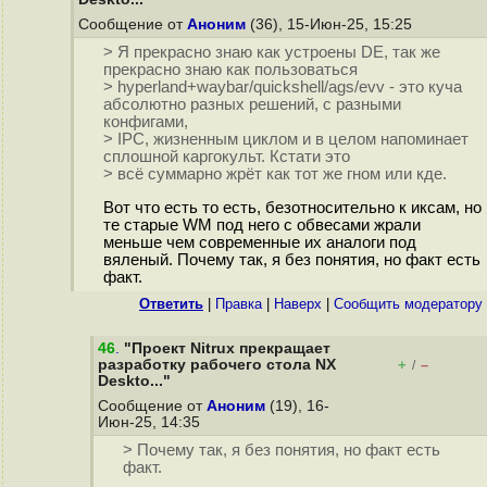
Сообщение от
Аноним
(36), 15-Июн-25, 15:25
> Я прекрасно знаю как устроены DE, так же
прекрасно знаю как пользоваться
> hyperland+waybar/quickshell/ags/evv - это куча
абсолютно разных решений, с разными
конфигами,
> IPC, жизненным циклом и в целом напоминает
сплошной каргокульт. Кстати это
> всё суммарно жрёт как тот же гном или кде.
Вот что есть то есть, безотносительно к иксам, но
те старые WM под него с обвесами жрали
меньше чем современные их аналоги под
вяленый. Почему так, я без понятия, но факт есть
факт.
Ответить
|
Правка
|
Наверх
|
Cообщить модератору
46
.
"Проект Nitrux прекращает
разработку рабочего стола NX
+
–
/
Deskto..."
Сообщение от
Аноним
(19), 16-
Июн-25, 14:35
> Почему так, я без понятия, но факт есть
факт.