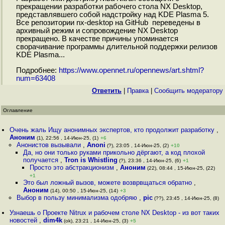
прекращении разработки рабочего стола NX Desktop,
представлявшего собой надстройку над KDE Plasma 5.
Все репозитории nx-desktop на GitHub переведены в
архивный режим и сопровождение NX Desktop
прекращено. В качестве причины упоминается
сворачивание программы длительной поддержки релизов
KDE Plasma...
Подробнее:
https://www.opennet.ru/opennews/art.shtml?
num=63408
Ответить
|
Правка
|
Cообщить модератору
Оглавление
Очень жаль Ищу анонимных экспертов, кто продолжит разработку
,
Аноним
(1), 22:56 , 14-Июн-25, (1)
+6
Анонистов вызывали
,
Anoni
(?), 23:05 , 14-Июн-25, (2)
+10
Да, но они только руками прикольно дёргают, а код плохой
получается
,
Tron is Whistling
(?), 23:36 , 14-Июн-25, (6)
+1
Просто это абстракционизм
,
Аноним
(22), 08:44 , 15-Июн-25, (22)
+1
Это был ложный вызов, можете возврвщаться обратно
,
Аноним
(14), 00:50 , 15-Июн-25, (14)
+3
Выбор в пользу минимализма одобряю
,
pic
(??), 23:45 , 14-Июн-25, (8)
Узнаешь о Проекте Nitrux и рабочем столе NX Desktop - из вот таких
новостей
,
dim4k
(ok), 23:21 , 14-Июн-25, (3)
+5