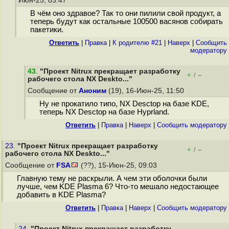
Июн-25, 03:47
В чём оно здравое? Так то они пилили свой продукт, а
теперь будут как остальные 100500 васянов собирать
пакетики.
Ответить
|
Правка
|
К родителю #21
|
Наверх
|
Cообщить
модератору
43
.
"Проект Nitrux прекращает разработку
+
–
/
рабочего стола NX Deskto..."
Сообщение от
Аноним
(19), 16-Июн-25, 11:50
Ну не прокатило типо, NX Desctop на базе KDE,
теперь NX Desctop на базе Hyprland.
Ответить
|
Правка
|
Наверх
|
Cообщить модератору
23.
"Проект Nitrux прекращает разработку
+
–
/
рабочего стола NX Deskto..."
Сообщение от
FSA
(??), 15-Июн-25, 09:03
Главную тему не раскрыли. А чем эти оболочки были
лучше, чем KDE Plasma 6? Что-то мешало недостающее
добавить в KDE Plasma?
Ответить
|
Правка
|
Наверх
|
Cообщить модератору
24.
"Проект Nitrux прекращает разработку