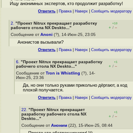
Ищу анонимных экспертов, кто продолжит разработку!
Ответить
|
Правка
|
Наверх
|
Cообщить модератору
2.
"Проект Nitrux прекращает разработку
+10
+
–
рабочего стола NX Deskto..."
/
Сообщение от
Anoni
(?), 14-Июн-25, 23:05
Анонистов вызывали?
Ответить
|
Правка
|
Наверх
|
Cообщить модератору
6.
"Проект Nitrux прекращает разработку
+1
+
–
рабочего стола NX Deskto..."
/
Сообщение от
Tron is Whistling
(?), 14-
Июн-25, 23:36
Да, но они только руками прикольно дёргают, а код
плохой получается.
Ответить
|
Правка
|
Наверх
|
Cообщить модератору
22.
"Проект Nitrux прекращает
+1
разработку рабочего стола NX
+
–
/
Deskto..."
Сообщение от
Аноним
(22), 15-Июн-25, 08:44