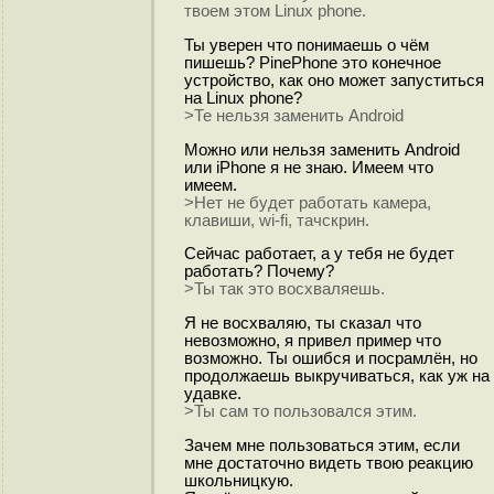
твоем этом Linux phone.
Ты уверен что понимаешь о чём
пишешь? PinePhone это конечное
устройство, как оно может запуститься
на Linux phone?
>Те нельзя заменить Android
Можно или нельзя заменить Android
или iPhone я не знаю. Имеем что
имеем.
>Нет не будет работать камера,
клавиши, wi-fi, тачскрин.
Сейчас работает, а у тебя не будет
работать? Почему?
>Ты так это восхваляешь.
Я не восхваляю, ты сказал что
невозможно, я привел пример что
возможно. Ты ошибся и посрамлён, но
продолжаешь выкручиваться, как уж на
удавке.
>Ты сам то пользовался этим.
Зачем мне пользоваться этим, если
мне достаточно видеть твою реакцию
школьницкую.