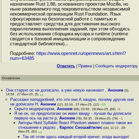
назначения Rust 1.88, основанного проектом Mozilla, но
ныне развиваемого под покровительством независимой
некоммерческой организации Rust Foundation. Язык
сфокусирован на безопасной работе с памятью и
предоставляет средства для достижения высокого
параллелизма выполнения заданий, при этом обходясь
без использования сборщика мусора и runtime (runtime
сводится к базовой инициализации и сопровождению
стандартной библиотеки)...
Подробнее:
https://www.opennet.ru/opennews/art.shtml?
num=63485
Ответить
|
Правка
|
Cообщить модератору
Оглавление
Они старую ос не дописали, а уже новую начинают
,
Аноним
(5),
19:56 , 27-Июн-25, (5)
+4
Расскажи поподробней, кто эти они А заодно, почему другие они
не дописали H
,
Аноним
(12), 20:16 , 27-Июн-25, (12)
+25
Скрыто модератором
,
Аноним
(68), 03:50 , 28-Июн-25, (68)
–6
Я не он, но предполагаю он имел ввиду - лучше бы дописали
первую ось на расте р
,
Аноним
(78), 08:35 , 28-Июн-25, (78)
–1
Авторы Hurd Syllable React Phantom имеют плавно такое же
отношение к редокс
,
Карлос Сношайтилис
(ok), 11:13 , 28-
Июн-25, (91)
+3
Так об этом здесь каждый второй кричит, когда выходит