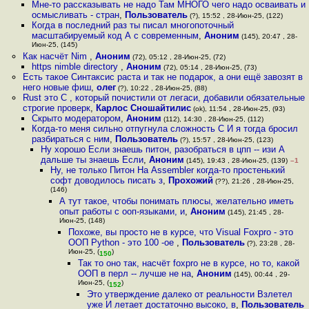
Мне-то рассказывать не надо Там МНОГО чего надо осваивать и
осмысливать - стран
,
Пользователь
(?), 15:52 , 28-Июн-25, (122)
Когда в последний раз ты писал многопоточный
масштабируемый код А с современным
,
Аноним
(145), 20:47 , 28-
Июн-25, (145)
Как насчёт Nim
,
Аноним
(72), 05:12 , 28-Июн-25, (72)
https nimble directory
,
Аноним
(72), 05:14 , 28-Июн-25, (73)
Есть такое Синтаксис раста и так не подарок, а они ещё завозят в
него новые фиш
,
олег
(?), 10:22 , 28-Июн-25, (88)
Rust это С , который почистили от легаси, добавили обязательные
строгие проверк
,
Карлос Сношайтилис
(ok), 11:54 , 28-Июн-25, (93)
Скрыто модератором
,
Аноним
(112), 14:30 , 28-Июн-25, (112)
Когда-то меня сильно отпугнула сложность C И я тогда бросил
разбираться с ним
,
Пользователь
(?), 15:57 , 28-Июн-25, (123)
Ну хорошо Если знаешь питон, разобраться в цпп -- изи А
дальше ты знаешь Если
,
Аноним
(145), 19:43 , 28-Июн-25, (139)
–1
Ну, не только Питон На Assembler когда-то простенький
софт доводилось писать з
,
Прохожий
(??), 21:26 , 28-Июн-25,
(146)
А тут такое, чтобы понимать плюсы, желательно иметь
опыт работы с ооп-языками, и
,
Аноним
(145), 21:45 , 28-
Июн-25, (148)
Похоже, вы просто не в курсе, что Visual Foxpro - это
ООП Python - это 100 -ое
,
Пользователь
(?), 23:28 , 28-
Июн-25, (
)
150
Так то оно так, насчёт foxpro не в курсе, но то, какой
ООП в перл -- лучше не на
,
Аноним
(145), 00:44 , 29-
Июн-25, (
)
152
Это утверждение далеко от реальности Взлетел
уже И летает достаточно высоко, в
,
Пользователь