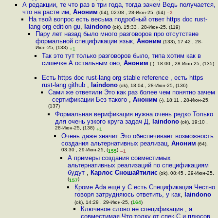
А редакции, те что раз в три года, тогда зачем Ведь получается,
что на расте им
,
Аноним
(64), 02:08 , 28-Июн-25, (64)
–2
На твой вопрос есть весьма подробный ответ https doc rust-
lang org edition-gu
,
laindono
(ok), 15:33 , 28-Июн-25, (119)
Пару лет назад было много разговоров про отсутствие
формальной спецификации язык
,
Аноним
(133), 17:42 , 28-
Июн-25, (133)
+1
Так это тут только разговоров было, типа хотим как в
сишечке А остальным оно
,
Аноним
(-), 18:00 , 28-Июн-25, (135)
Есть https doc rust-lang org stable reference , есть https
rust-lang github
,
laindono
(ok), 18:04 , 28-Июн-25, (136)
Сами же ответили Это как раз более чем понятно зачем
- сертификации Без такого
,
Аноним
(-), 18:11 , 28-Июн-25,
(137)
Формальная верификация нужна очень редко Только
для очень узкого круга задач Д
,
laindono
(ok), 19:10 ,
28-Июн-25, (138)
+1
Очень даже значит Это обеспечивает возможность
создания альтернативных реализац
,
Аноним
(64),
03:30 , 29-Июн-25, (
)
155
–1
А примеры создания совместимых
альтернативных реализаций по спецификациям
будут
,
Карлос Сношайтилис
(ok), 08:45 , 29-Июн-25,
(
)
157
Кроме Ada ещё у C есть Спецификация Честно
говоря затрудняюсь ответить, у как
,
laindono
(ok), 14:29 , 29-Июн-25, (
164
)
Ключевое слово не спецификация , а
совместимая Что толку от спек С и плюсов,
,