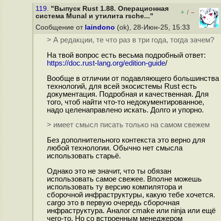
119.
"Выпуск Rust 1.88. Операционная
+
–
/
система Munal и утилита rsche..."
Сообщение от
laindono
(ok), 28-Июн-25, 15:33
> А редакции, те что раз в три года, тогда зачем?
На твой вопрос есть весьма подробный ответ:
https://doc.rust-lang.org/edition-guide
/
Вообще в отличии от подавляющего большинства
технологий, для всей экосистемы Rust есть
документация. Подробная и качественная. Для
того, чтоб найти что-то недокументированное,
надо целенаправлено искать. Долго и упорно.
> имеет смысл писать только на самом свежем
Без дополнительного контекста это верно для
любой технологии. Обычно нет смысла
использовать старьё.
Однако это не значит, что ты обязан
использовать самое свежее. Вполне можешь
использовать ту версию компилятора и
сборочной инфраструктуры, какую тебе хочется.
cargo это в первую очередь сборочная
инфраструктура. Аналог cmake или ninja или ещё
чего-то. Но со встроенным менеджером