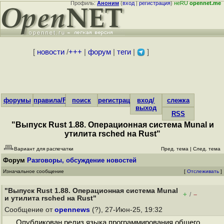
Профиль:
Аноним
(
вход
|
регистрация
)
неRU
opennet.me
[
новости
/
+++
|
форум
|
теги
|
]
форумы
правила/FAQ
поиск
регистрация
вход/
слежка
выход
RSS
"Выпуск Rust 1.88. Операционная система Munal и
утилита rsched на Rust"
Вариант для распечатки
Пред. тема
|
След. тема
Форум
Разговоры, обсуждение новостей
Изначальное сообщение
[
Отслеживать
]
"Выпуск Rust 1.88. Операционная система Munal
+
–
/
и утилита rsched на Rust"
Сообщение от
opennews
(?), 27-Июн-25, 19:32
Опубликован релиз языка программирования общего