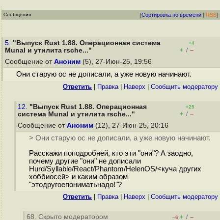
Сообщения
[
Сортировка по времени
|
RSS
]
5.
"Выпуск Rust 1.88. Операционная система
+4
+
–
Munal и утилита rsche..."
/
Сообщение от
Аноним
(5), 27-Июн-25, 19:56
Они старую ос не дописали, а уже новую начинают.
Ответить
|
Правка
|
Наверх
|
Cообщить модератору
12.
"Выпуск Rust 1.88. Операционная
+25
+
–
система Munal и утилита rsche..."
/
Сообщение от
Аноним
(12), 27-Июн-25, 20:16
> Они старую ос не дописали, а уже новую начинают.
Расскажи поподробней, кто эти "они"? А заодно,
почему другие "они" не дописали
Hurd/Syllable/React/Phantom/HelenOS/<куча других
хоббиосей> и каким образом
"этодругоепониматьнадо!"?
Ответить
|
Правка
|
Наверх
|
Cообщить модератору
68. Скрыто модератором
+
–
/
–6