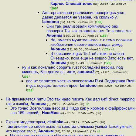
Карлос Сношайтилис
(ok), 23:15 , 30-Июн-25,
(
)
200
Альтернативная реализация поверх gcc уже
давно делается не уверен, на сколько у
,
laindono
(ok), 14:25 , 29-Июн-25, (
163
)
Они там реализовали компиляцию без
проверок Так как стандарта нет То вполне мог
,
Аноним
(169), 23:35 , 29-Июн-25, (
169
)
Не, вместо мучительного, т к тема сложная
изобретения своего велосипеда, дожд
,
Аноним
(12), 00:56 , 30-Июн-25, (
170
)
+1
В описании к gcc 15 1 об этом ни слова
Очевидно, пока еще не вошло Зато есть вот
,
Аноним
(173), 12:49 , 30-Июн-25, (
173
)
ну и как локально собрать rust последней версии, под
мипсель, без доступа к инте
,
аноним2
(?), 21:07 , 02-Июл-25,
(
)
207
gcc не является частью экосистемы Rust Поддержка Rust
в gcc осуществляется прое
,
laindono
(ok), 22:25 , 02-Июл-25,
(
)
208
Не применяется mmu Это так надо писать Как дал uefi direct mapping
так и живём
,
Аноним
(8), 20:02 , 27-Июн-25, (8)
+2
Это точно Всего-лишь версии 1 Надо как у хромов с файрфоксами
- по 169 версий,
,
НяшМяш
(ok), 21:50 , 27-Июн-25, (36)
Скрыто модератором
,
ckotinko
(ok), 20:19 , 27-Июн-25, (16)
Там аноним со своей осью на крестах слишком умный Такой умный,
что чирбот его с
,
Аноним
(18), 20:20 , 27-Июн-25, (18)
+2
Не аноним во первых а яВо вторых это не взлетит почему не