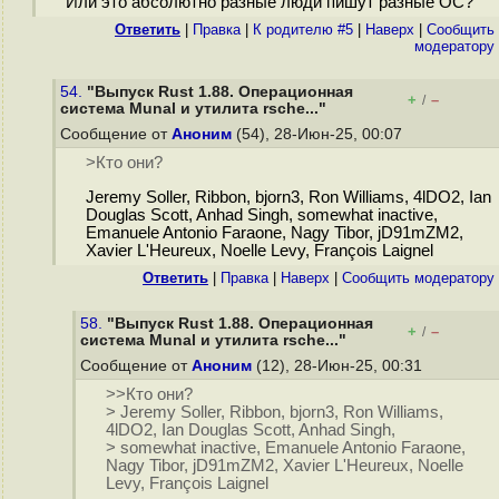
Или это абсолютно разные люди пишут разные ОС?
Ответить
|
Правка
|
К родителю #5
|
Наверх
|
Cообщить
модератору
54.
"Выпуск Rust 1.88. Операционная
+
–
/
система Munal и утилита rsche..."
Сообщение от
Аноним
(54), 28-Июн-25, 00:07
>Кто они?
Jeremy Soller, Ribbon, bjorn3, Ron Williams, 4lDO2, Ian
Douglas Scott, Anhad Singh, somewhat inactive,
Emanuele Antonio Faraone, Nagy Tibor, jD91mZM2,
Xavier L'Heureux, Noelle Levy, François Laignel
Ответить
|
Правка
|
Наверх
|
Cообщить модератору
58.
"Выпуск Rust 1.88. Операционная
+
–
/
система Munal и утилита rsche..."
Сообщение от
Аноним
(12), 28-Июн-25, 00:31
>>Кто они?
> Jeremy Soller, Ribbon, bjorn3, Ron Williams,
4lDO2, Ian Douglas Scott, Anhad Singh,
> somewhat inactive, Emanuele Antonio Faraone,
Nagy Tibor, jD91mZM2, Xavier L'Heureux, Noelle
Levy, François Laignel