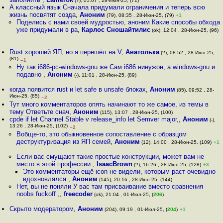
(?), 05:07 , 28-Июн-25, (71)
А классный язык Сначала придумали ограничения и теперь всю
жизнь посвятят созда
,
Аноним
(79), 08:35 , 28-Июн-25, (79)
+1
Поделись с нами своей мудростью, аноним Какие способы обхода
уже придумали в ра
,
Карлос Сношайтилис
(ok), 12:04 , 28-Июн-25, (96)
Rust хороший ЯП, но я перешёл на V
,
Анатолька
(?), 08:52 , 28-Июн-25,
(81)
–1
Ну так i686-pc-windows-gnu же Сам i686 нинужон, а windows-gnu и
подавно
,
Аноним
(-), 11:01 , 28-Июн-25, (89)
когда появится rust и let safe в unsafe блоках
,
Аноним
(85), 09:52 , 28-
Июн-25, (85)
–2
Тут много комментаторов опять начинают то же самое, из темы в
тему Ответьте снач
,
Аноним
(115), 13:07 , 28-Июн-25, (100)
cpde if let Channel Stable v release_info let Semver major,
,
Аноним
(-),
13:26 , 28-Июн-25, (102)
–2
Вобще-то, это обыкновенное сопоставление с образцом
деструктуризация из ЯП семей
,
Аноним
(12), 14:00 , 28-Июн-25, (109)
+1
Если вас смущают такие простые конструкции, может вам не
место в этой профессии
,
IsaacBrown
(?), 16:26 , 28-Июн-25, (128)
+3
Это комментаторы ещё icon не видели, которым раст очевидно
вдохновлялся
,
Аноним
(145), 20:16 , 28-Июн-25, (144)
Нет, вы не поняли У вас там присваивание вместо сравнения
noobs fuckoff ,
,
freecoder
(ok), 21:04 , 01-Июл-25, (
206
)
Скрыто модератором
,
Аноним
(204), 09:19 , 01-Июл-25, (
204
)
+1