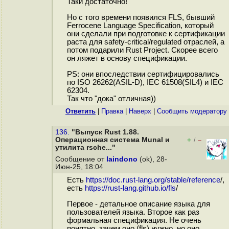
Таки достаточно!
Но с того времени появился FLS, бывший
Ferrocene Language Specification, который
они сделали при подготовке к сертификации
раста для safety-critical/regulated отраслей, а
потом подарили Rust Project. Скорее всего
он ляжет в основу спецификации.
PS: они впоследствии сертифицировались
по ISO 26262(ASIL-D), IEC 61508(SIL4) и IEC
62304.
Так что "дока" отличная))
Ответить
|
Правка
|
Наверх
|
Cообщить модератору
136.
"Выпуск Rust 1.88.
Операционная система Munal и
+
–
/
утилита rsche..."
Сообщение от
laindono
(ok), 28-
Июн-25, 18:04
Есть
https://doc.rust-lang.org/stable/reference
/,
есть
https://rust-lang.github.io/fls
/
Первое - детальное описание языка для
пользователей языка. Второе как раз
формальная спецификация. Не очень
понятно, зачем оно (fls) нужно, но оно