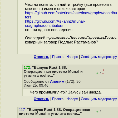
Честно попытался найти тройку (все проверять
мне лень) имен в списке авторов
https://github.com/asterinas/asterinas/graphs/contribu
tors
https://github.com/Askannz/munal-
os/graphs/contributors
но - ни одного совпадения.
Очередной пу̵с̵к̵ ̵м̵е̵т̵а̵н̵а̵ ̵В̵о̵е̵н̵а̵м̵и̵ ̵С̵у̵п̵р̵о̵т̵и̵в̵ ̵Р̵а̵с̵т̵а̵
коварный заговор Подлых Растаманов?
Ответить
|
Правка
|
Наверх
|
Cообщить модератору
172
.
"Выпуск Rust 1.88.
–1
Операционная система Munal и
+
–
/
утилита rsche..."
Сообщение от
Аноним
(172), 30-
Июн-25, 09:46
Чего промямлил-то? Закусывай иногда.
Ответить
|
Правка
|
Наверх
|
Cообщить модератору
117.
"Выпуск Rust 1.88. Операционная
+
–
/
система Munal и утилита rsche..."