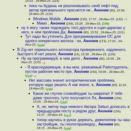
14:53 , 28-Июн-25, (114)
пока ты будешь не реализовывать свой лефт-пад,
автор оригинального проснется не
,
Аноним
(90), 15:58 ,
28-Июн-25, (124)
Windows Mobile
,
Аноним
(130), 17:37 , 28-Июн-25, (132)
+1
Мимо
,
Аноним
(169), 23:26 , 29-Июн-25, (
168
)
ну я могу также подождать того другого и сцап-царапаю у
него, в чем проблема Да
,
Аноним
(90), 15:52 , 28-Июн-25, (121)
Тут надо бы уточнить Для программирования ОС для
одного конкретного железа - он
,
Аноним
(173), 17:02 , 04-
Июл-25, (
)
209
В Zig нет нормального аллокатора проверенного, надежного,
быстрого И нет реали
,
Аноним
(13), 15:38 , 28-Июн-25, (120)
Ну на программируй, в чем дело
,
Аноним
(90), 15:59 , 28-
Июн-25, (125)
–1
- Я краснодеревщик, а вы мне, уважаемый Работодатель,
пустое рабочее место пре
,
Аноним
(154), 03:06 , 29-Июн-25,
(
)
154
+1
Нет массива значит алгоритмическая проблема,
которую надо решить А как иначе, в
,
Аноним
(90), 11:32 ,
29-Июн-25, (
)
159
Какое же глупое словоблудие ты накропал У тебя
даже троллить тупо получается Ла
,
Аноним
(154),
13:05 , 29-Июн-25, (
)
160
А, не, метну еще немного бисера Забыл дописать в
предыдущем посту а рядом друг
,
Аноним
(154),
13:27 , 29-Июн-25, (
)
161
топор научись в руках держать, девелоппер ты наш
застройщик, ты геологоразведку,
,
Аноним
(90),
18:15 , 29-Июн-25, (
)
165