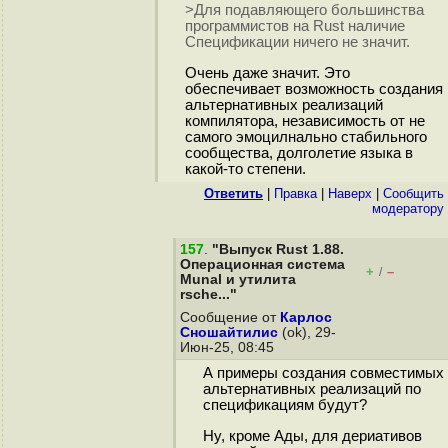
>Для подавляющего большинства
программистов на Rust наличие
Спецификации ничего не значит.
Очень даже значит. Это
обеспечивает возможность создания
альтернативных реализаций
компилятора, независимость от не
самого эмоцилнально стабильного
сообщества, долголетие языка в
какой-то степени.
Ответить
|
Правка
|
Наверх
|
Cообщить
модератору
157
.
"Выпуск Rust 1.88.
Операционная система
+
–
/
Munal и утилита
rsche..."
Сообщение от
Карлос
Сношайтилис
(ok), 29-
Июн-25, 08:45
А примеры создания совместимых
альтернативных реализаций по
спецификациям будут?
Ну, кроме Ады, для дериативов