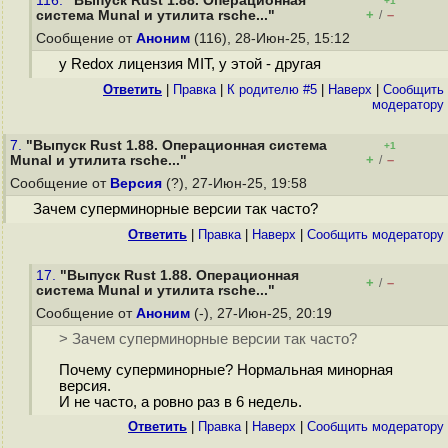
116.
"Выпуск Rust 1.88. Операционная
+1
+
–
система Munal и утилита rsche..."
/
Сообщение от
Аноним
(116), 28-Июн-25, 15:12
у Redox лицензия MIT, у этой - другая
Ответить
|
Правка
|
К родителю #5
|
Наверх
|
Cообщить
модератору
7.
"Выпуск Rust 1.88. Операционная система
+1
+
–
Munal и утилита rsche..."
/
Сообщение от
Версия
(?), 27-Июн-25, 19:58
Зачем суперминорные версии так часто?
Ответить
|
Правка
|
Наверх
|
Cообщить модератору
17.
"Выпуск Rust 1.88. Операционная
+
–
/
система Munal и утилита rsche..."
Сообщение от
Аноним
(-), 27-Июн-25, 20:19
> Зачем суперминорные версии так часто?
Почему суперминорные? Нормальная минорная
версия.
И не часто, а ровно раз в 6 недель.
Ответить
|
Правка
|
Наверх
|
Cообщить модератору