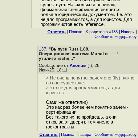
существует. На сколько я понимаю,
формальная спецификация является
больше юридическим документом. Т.е. это
не для программистов, а для юристов. Для
программистов есть reference.
Ответить
|
Правка
|
К родителю #133
|
Наверх
|
Cообщить модератору
137.
"Выпуск Rust 1.88.
Операционная система Munal и
+
–
/
утилита rsche..."
Сообщение от
Аноним
(-), 28-
Июн-25, 18:11
> Не очень понятно, зачем оно (fls) нужно,
но оно существует.
> это не для программистов, а для
юристов
Сами же ответили))
Это как раз более чем понятно зачем -
сертификации.
Без такого их не пройдешь, а они
открывают двери в том числе в
госконтракты.
Ответить
|
Правка
|
Наверх
|
Cообщить модератору