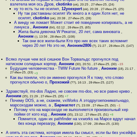
взлетела моя ось Дров
,
ckotinko
(ok), 20:25 , 27-Июн-25, (24)
ну то есть ты не осилил
,
12yoexpert
(ok), 20:28 , 27-Июн-25, (25)
Ну так растаманы осилят Их много а я один Хотя нет, не
осилят
,
ckotinko
(ok), 20:38 , 27-Июн-25, (28)
А винду не ломает Может стоит её поведение копировать, а не
линукса
,
Аноним
(64), 02:12 , 28-Июн-25, (65)
Жила была девочка W Рекатос, 20 лет, сама виновата
,
Аноним
(-), 13:56 , 28-Июн-25, (108)
Так они все жили-были Кто про них всех таких вспомнит
через 20 лет Но это не
,
Аноним2806
(?), 21:27 , 28-Июн-25, (147)
Всяко лучше чем всё сишное Вон Торвальдс прогнулся под
натиском солидных корпор
,
Аноним
(30), 20:51 , 27-Июн-25, (30)
–15
Будущее человечества - TWW Future No future
,
Аноним
(18), 21:17 ,
27-Июн-25, (33)
+3
Как вы поняли, что он именно прогнулся Я к тому, что слово
прогнулся обычно о
,
Прохожий
(??), 16:13 , 28-Июн-25, (127)
Здравствуй, ms-dos Ладно, не совсем ms-dos, но все равно криво
,
Аноним
(35), 21:29 , 27-Июн-25, (35)
+7
Почему DOS, а не, скажем, vxWorks А этодругоепониматьнадо,
марсоходам можно, а
,
Бармаглот
(?), 23:09 , 27-Июн-25, (50)
–1
Потому что на марсоходе не выполняется произвольный хер
пойми от кого код
,
Аноним
(35), 23:12 , 27-Июн-25, (51)
+8
Помнится, один их pathfinder на vxworks на Марсе вдруг начал
без конца перезагру
,
Аноним
(130), 17:09 , 28-Июн-25, (130)
А опять эта система, которая имела бы смысл, если бы без унсейфа