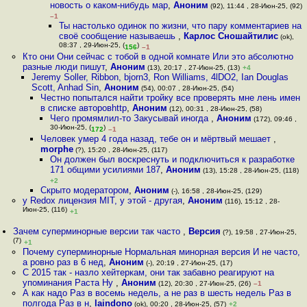
новость о каком-нибудь мар
,
Аноним
(92), 11:44 , 28-Июн-25, (92)
–1
Ты настолько одинок по жизни, что пару комментариев на
своё сообщение называешь
,
Карлос Сношайтилис
(ok),
08:37 , 29-Июн-25, (
)
156
–1
Кто они Они сейчас с тобой в одной комнате Или это абсолютно
разные люди пишут
,
Аноним
(13), 20:17 , 27-Июн-25, (13)
+4
Jeremy Soller, Ribbon, bjorn3, Ron Williams, 4lDO2, Ian Douglas
Scott, Anhad Sin
,
Аноним
(54), 00:07 , 28-Июн-25, (54)
Честно попытался найти тройку все проверять мне лень имен
в списке авторовhttp
,
Аноним
(12), 00:31 , 28-Июн-25, (58)
Чего промямлил-то Закусывай иногда
,
Аноним
(172), 09:46 ,
30-Июн-25, (
)
172
–1
Человек умер 4 года назад, тебе он и мёртвый мешает
,
morphe
(?), 15:20 , 28-Июн-25, (117)
Он должен был воскреснуть и подключиться к разработке
171 общими усилиями 187
,
Аноним
(13), 15:28 , 28-Июн-25, (118)
+2
Скрыто модератором
,
Аноним
(-), 16:58 , 28-Июн-25, (129)
у Redox лицензия MIT, у этой - другая
,
Аноним
(116), 15:12 , 28-
Июн-25, (116)
+1
Зачем суперминорные версии так часто
,
Версия
(?), 19:58 , 27-Июн-25,
(7)
+1
Почему суперминорные Нормальная минорная версия И не часто,
а ровно раз в 6 нед
,
Аноним
(-), 20:19 , 27-Июн-25, (17)
С 2015 так - назло хейтеркам, они так забавно реагируют на
упоминания Раста Ну
,
Аноним
(12), 20:30 , 27-Июн-25, (26)
–1
А как надо Раз в восемь недель, а не раз в шесть недель Раз в
полгода Раз в н
,
laindono
(ok), 00:20 , 28-Июн-25, (57)
+2