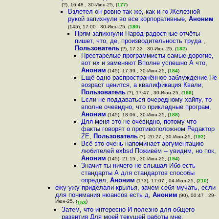
(?), 16:48 , 30-Июн-25, (
177
)
Взлетел он ровно так же, как и го Железной
рукой запихнули во все корпоративные
,
Аноним
(145), 17:00 , 30-Июн-25, (
180
)
Прям запихнули Народ радостные отчёты
пишет, что, де, производительность труда
,
Пользователь
(?), 17:22 , 30-Июн-25, (
182
)
Престарелые программисты самые дорогие,
вот их и заменяют Вполне успешно А что
,
Аноним
(145), 17:39 , 30-Июн-25, (
184
)
Ещё одно распространённое заблуждение Не
возраст ценится, а квалификация Квали
,
Пользователь
(?), 17:47 , 30-Июн-25, (
186
)
Если не поддаваться очередному хайпу, то
вполне очевидно, что прикладные програм
,
Аноним
(145), 18:06 , 30-Июн-25, (
188
)
Для меня это не очевидно, потому что
факты говорят о противоположном Редактор
ZE
,
Пользователь
(?), 20:27 , 30-Июн-25, (
192
)
Всё это очень напоминает аргументацию
любителей exbsd Поживём -- увидим, но пок
,
Аноним
(145), 21:15 , 30-Июн-25, (
194
)
Значит ты ничего не слышал Ибо есть
стандарты А для стандартов способы
определ
,
Аноним
(173), 17:07 , 04-Июл-25, (
210
)
ежу-ужу приделали крылья, зачем себя мучать, если
для понимания нюансов есть д
,
Аноним
(90), 00:47 , 29-
Июн-25, (
)
153
Затем, что интересно И полезно для общего
развития Для моей текущей работы мне
,