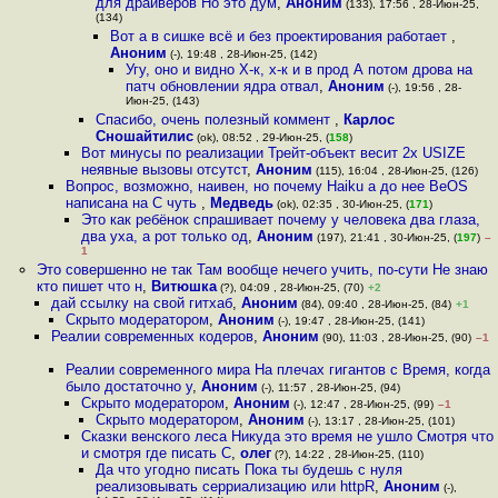
для драйверов Но это дум
,
Аноним
(133), 17:56 , 28-Июн-25,
(134)
Вот а в сишке всё и без проектирования работает
,
Аноним
(-), 19:48 , 28-Июн-25, (142)
Угу, оно и видно Х-к, х-к и в прод А потом дрова на
патч обновлении ядра отвал
,
Аноним
(-), 19:56 , 28-
Июн-25, (143)
Спасибо, очень полезный коммент
,
Карлос
Сношайтилис
(ok), 08:52 , 29-Июн-25, (
158
)
Вот минусы по реализации Трейт-объект весит 2x USIZE
неявные вызовы отсутст
,
Аноним
(115), 16:04 , 28-Июн-25, (126)
Вопрос, возможно, наивен, но почему Haiku а до нее BeOS
написана на C чуть
,
Медведь
(ok), 02:35 , 30-Июн-25, (
171
)
Это как ребёнок спрашивает почему у человека два глаза,
два уха, а рот только од
,
Аноним
(197), 21:41 , 30-Июн-25, (
197
)
–
1
Это совершенно не так Там вообще нечего учить, по-сути Не знаю
кто пишет что н
,
Витюшка
(?), 04:09 , 28-Июн-25, (70)
+2
дай ссылку на свой гитхаб
,
Аноним
(84), 09:40 , 28-Июн-25, (84)
+1
Скрыто модератором
,
Аноним
(-), 19:47 , 28-Июн-25, (141)
Реалии современных кодеров
,
Аноним
(90), 11:03 , 28-Июн-25, (90)
–1
Реалии современного мира На плечах гигантов с Время, когда
было достаточно у
,
Аноним
(-), 11:57 , 28-Июн-25, (94)
Скрыто модератором
,
Аноним
(-), 12:47 , 28-Июн-25, (99)
–1
Скрыто модератором
,
Аноним
(-), 13:17 , 28-Июн-25, (101)
Сказки венского леса Никуда это время не ушло Смотря что
и смотря где писать С
,
олег
(?), 14:22 , 28-Июн-25, (110)
Да что угодно писать Пока ты будешь с нуля
реализовывать серриализацию или httpR
,
Аноним
(-),