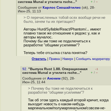
+
–
система Munal и утилита rsche..."
/
Сообщение от
Карлос Сношайтилис
(ok), 28-
Июн-25, 11:13
> О перечисленных тобой осях вообще речи не
было, зачем ты их притащил?
Авторы Hurd/Syllable/React/Phantom/... имеют
плавно такое же отношение к редокс у, как и
авторы муналос.
Почему бы им тоже не подключиться к
разработке "общими усилиями"?
Теперь тебе отсылка стала понятна?
Ответить
|
Правка
|
Наверх
|
Cообщить модератору
92.
"Выпуск Rust 1.88. Операционная
–1
+
–
система Munal и утилита rsche..."
/
Сообщение от
Аноним
(92), 28-
Июн-25, 11:44
> Почему бы тоже не подключиться к
разработке "общими усилиями"?
Так об этом здесь каждый второй кричит, когда
выходит новость о каком-нибудь
маргинальном/полумаргинальном/совсем-не-