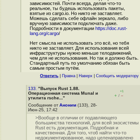
зависимостей. Почти всегда, делая что-то
реальное, ты будешь использовать пакеты,
взятые из cargo.io. Но никто не заставляет.
Можешь сделать себе офлайн зеркало, либо
вручную зависимости подключать даже.
Подробности в документации
https://doc.rust-
lang.org/cargo
/
Нет смысла не использовать это всё, но тебя
никто не заставляет. Для использования всей
инфраструктуры нужно меньше телодвижений,
чем для не использования. Но так и должно быть.
Стандартный путь по умолчанию обязан быть
самым простым путём.
Ответить
|
Правка
|
Наверх
|
Cообщить модератору
133.
"Выпуск Rust 1.88.
+1
Операционная система Munal и
+
–
/
утилита rsche..."
Сообщение от
Аноним
(133), 28-
Июн-25, 17:42
>Вообще в отличии от подавляющего
большинства технологий, для всей экосистемы
Rust есть документация. Подробная и
качественная. Для того, чтоб найти что-то
недокументированное, надо целенаправлено