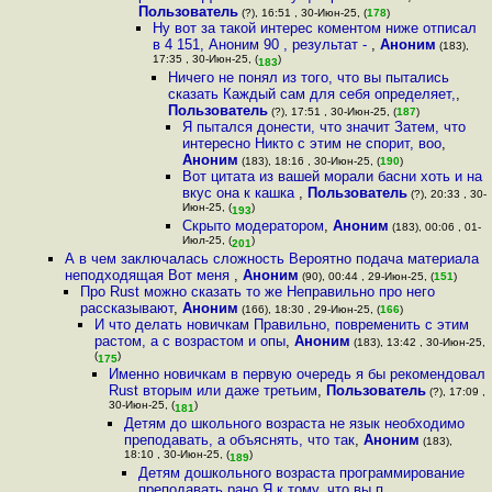
Пользователь
(?), 16:51 , 30-Июн-25, (
178
)
Ну вот за такой интерес коментом ниже отписал
в 4 151, Аноним 90 , результат -
,
Аноним
(183),
17:35 , 30-Июн-25, (
)
183
Ничего не понял из того, что вы пытались
сказать Каждый сам для себя определяет,
,
Пользователь
(?), 17:51 , 30-Июн-25, (
187
)
Я пытался донести, что значит Затем, что
интересно Никто с этим не спорит, воо
,
Аноним
(183), 18:16 , 30-Июн-25, (
190
)
Вот цитата из вашей морали басни хоть и на
вкус она к кашка
,
Пользователь
(?), 20:33 , 30-
Июн-25, (
)
193
Скрыто модератором
,
Аноним
(183), 00:06 , 01-
Июл-25, (
)
201
А в чем заключалась сложность Вероятно подача материала
неподходящая Вот меня
,
Аноним
(90), 00:44 , 29-Июн-25, (
151
)
Про Rust можно сказать то же Неправильно про него
рассказывают
,
Аноним
(166), 18:30 , 29-Июн-25, (
166
)
И что делать новичкам Правильно, повременить с этим
растом, а с возрастом и опы
,
Аноним
(183), 13:42 , 30-Июн-25,
(
)
175
Именно новичкам в первую очередь я бы рекомендовал
Rust вторым или даже третьим
,
Пользователь
(?), 17:09 ,
30-Июн-25, (
)
181
Детям до школьного возраста не язык необходимо
преподавать, а объяснять, что так
,
Аноним
(183),
18:10 , 30-Июн-25, (
)
189
Детям дошкольного возраста программирование
преподавать рано Я к тому, что вы п
,