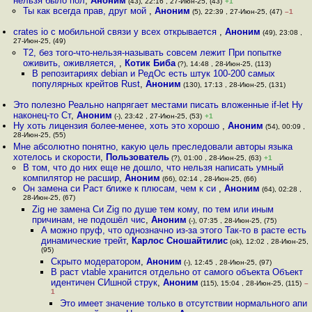
нельзя было пол
,
Аноним
(43), 22:16 , 27-Июн-25, (43)
+1
Ты как всегда прав, друг мой
,
Аноним
(5), 22:39 , 27-Июн-25, (47)
–1
crates io с мобильной связи у всех открывается
,
Аноним
(49), 23:08 ,
27-Июн-25, (49)
Т2, без того-что-нельзя-называть совсем лежит При попытке
оживить, оживляется,
,
Котик Биба
(?), 14:48 , 28-Июн-25, (113)
В репозитариях debian и РедОс есть штук 100-200 самых
популярных крейтов Rust
,
Аноним
(130), 17:13 , 28-Июн-25, (131)
Это полезно Реально напрягает местами писать вложенные if-let Ну
наконец-то Ст
,
Аноним
(-), 23:42 , 27-Июн-25, (53)
+1
Ну хоть лицензия более-менее, хоть это хорошо
,
Аноним
(54), 00:09 ,
28-Июн-25, (55)
Мне абсолютно понятно, какую цель преследовали авторы языка
хотелось и скорости
,
Пользователь
(?), 01:00 , 28-Июн-25, (63)
+1
В том, что до них еще не дошло, что нельзя написать умный
компилятор не расшир
,
Аноним
(66), 02:14 , 28-Июн-25, (66)
Он замена си Раст ближе к плюсам, чем к си
,
Аноним
(64), 02:28 ,
28-Июн-25, (67)
Zig не замена Си Zig по душе тем кому, по тем или иным
причинам, не подошёл чис
,
Аноним
(-), 07:35 , 28-Июн-25, (75)
А можно пруф, что однозначно из-за этого Так-то в расте есть
динамические трейт
,
Карлос Сношайтилис
(ok), 12:02 , 28-Июн-25,
(95)
Скрыто модератором
,
Аноним
(-), 12:45 , 28-Июн-25, (97)
В раст vtable хранится отдельно от самого объекта Объект
идентичен СИшной струк
,
Аноним
(115), 15:04 , 28-Июн-25, (115)
–
1
Это имеет значение только в отсутствии нормального апи