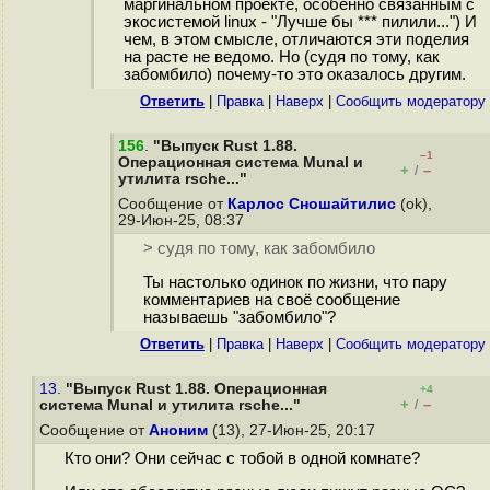
маргинальном проекте, особенно связанным с
экосистемой linux - "Лучше бы *** пилили...") И
чем, в этом смысле, отличаются эти поделия
на расте не ведомо. Но (судя по тому, как
забомбило) почему-то это оказалось другим.
Ответить
|
Правка
|
Наверх
|
Cообщить модератору
156
.
"Выпуск Rust 1.88.
–1
Операционная система Munal и
+
–
/
утилита rsche..."
Сообщение от
Карлос Сношайтилис
(ok),
29-Июн-25, 08:37
> судя по тому, как забомбило
Ты настолько одинок по жизни, что пару
комментариев на своё сообщение
называешь "забомбило"?
Ответить
|
Правка
|
Наверх
|
Cообщить модератору
13.
"Выпуск Rust 1.88. Операционная
+4
+
–
система Munal и утилита rsche..."
/
Сообщение от
Аноним
(13), 27-Июн-25, 20:17
Кто они? Они сейчас с тобой в одной комнате?