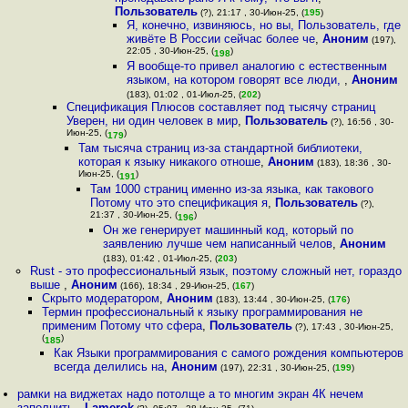
Пользователь
(?), 21:17 , 30-Июн-25, (
195
)
Я, конечно, извиняюсь, но вы, Пользователь, где
живёте В России сейчас более че
,
Аноним
(197),
22:05 , 30-Июн-25, (
)
198
Я вообще-то привел аналогию с естественным
языком, на котором говорят все люди,
,
Аноним
(183), 01:02 , 01-Июл-25, (
202
)
Спецификация Плюсов составляет под тысячу страниц
Уверен, ни один человек в мир
,
Пользователь
(?), 16:56 , 30-
Июн-25, (
)
179
Там тысяча страниц из-за стандартной библиотеки,
которая к языку никакого отноше
,
Аноним
(183), 18:36 , 30-
Июн-25, (
)
191
Там 1000 страниц именно из-за языка, как такового
Потому что это спецификация я
,
Пользователь
(?),
21:37 , 30-Июн-25, (
)
196
Он же генерирует машинный код, который по
заявлению лучше чем написанный челов
,
Аноним
(183), 01:42 , 01-Июл-25, (
203
)
Rust - это профессиональный язык, поэтому сложный нет, гораздо
выше
,
Аноним
(166), 18:34 , 29-Июн-25, (
167
)
Скрыто модератором
,
Аноним
(183), 13:44 , 30-Июн-25, (
176
)
Термин профессиональный к языку программирования не
применим Потому что сфера
,
Пользователь
(?), 17:43 , 30-Июн-25,
(
)
185
Как Языки программирования с самого рождения компьютеров
всегда делились на
,
Аноним
(197), 22:31 , 30-Июн-25, (
199
)
рамки на виджетах надо потолще а то многим экран 4К нечем
заполнить
,
Lamerok