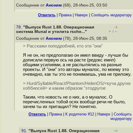
Сообщение от
Аноним
(68), 28-Июн-25, 03:50
Ответить
|
Правка
|
Наверх
|
Cообщить модератору
78.
"Выпуск Rust 1.88. Операционная
–1
+
–
система Munal и утилита rsche..."
/
Сообщение от
Аноним
(78), 28-Июн-25, 08:35
> Расскажи поподробней, кто эти "они"
Я не он, но предполагаю он имел ввиду - лучше бы
дописали первую ось на расте (редокс емнп)
общими усилиями, а не распылялись на разные
проекты. И "они" это авторы муналос, по моему это
очевидно, как ты это не понимаешь, ума не приложу.
> Hurd/Syllable/React/Phantom/HelenOS/<куча других
хоббиосей> и каким образом "этодругое
Таким, что новость не о них, а о муналос. О
перечисленных тобой осях вообще речи не было,
зачем ты их притащил? Не понятно.
Ответить
|
Правка
|
К родителю #12
|
Наверх
|
Cообщить
модератору
91.
"Выпуск Rust 1.88. Операционная
+3