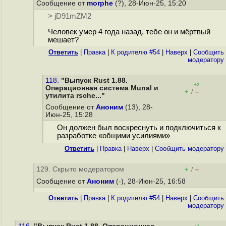
Сообщение от
morphe
(?), 28-Июн-25, 15:20
> jD91mZM2
Человек умер 4 года назад, тебе он и мёртвый
мешает?
Ответить
|
Правка
|
К родителю #54
|
Наверх
|
Cообщить
модератору
118.
"Выпуск Rust 1.88.
+2
Операционная система Munal и
+
–
/
утилита rsche..."
Сообщение от
Аноним
(13), 28-
Июн-25, 15:28
Он должен был воскреснуть и подключиться к
разработке «общими усилиями»
Ответить
|
Правка
|
Наверх
|
Cообщить модератору
129. Скрыто модератором
+
–
/
Сообщение от
Аноним
(-), 28-Июн-25, 16:58
Ответить
|
Правка
|
К родителю #54
|
Наверх
|
Cообщить
модератору