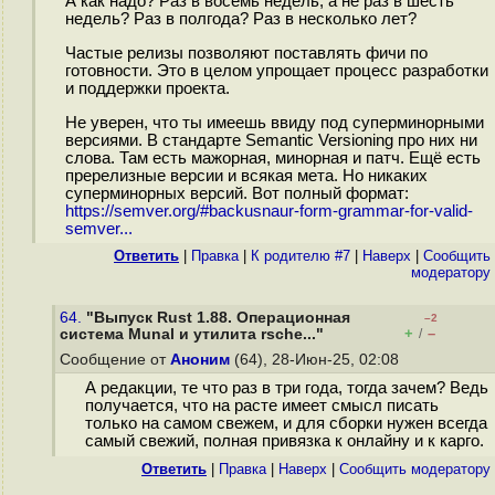
А как надо? Раз в восемь недель, а не раз в шесть
недель? Раз в полгода? Раз в несколько лет?
Частые релизы позволяют поставлять фичи по
готовности. Это в целом упрощает процесс разработки
и поддержки проекта.
Не уверен, что ты имеешь ввиду под суперминорными
версиями. В стандарте Semantic Versioning про них ни
слова. Там есть мажорная, минорная и патч. Ещё есть
пререлизные версии и всякая мета. Но никаких
суперминорных версий. Вот полный формат:
https://semver.org/#backusnaur-form-grammar-for-valid-
semver...
Ответить
|
Правка
|
К родителю #7
|
Наверх
|
Cообщить
модератору
64.
"Выпуск Rust 1.88. Операционная
–2
+
–
система Munal и утилита rsche..."
/
Сообщение от
Аноним
(64), 28-Июн-25, 02:08
А редакции, те что раз в три года, тогда зачем? Ведь
получается, что на расте имеет смысл писать
только на самом свежем, и для сборки нужен всегда
самый свежий, полная привязка к онлайну и к карго.
Ответить
|
Правка
|
Наверх
|
Cообщить модератору