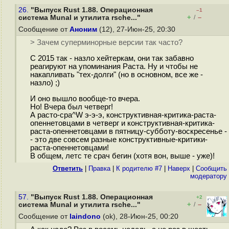
26.
"Выпуск Rust 1.88. Операционная
–1
+
–
система Munal и утилита rsche..."
/
Сообщение от
Аноним
(12), 27-Июн-25, 20:30
> Зачем суперминорные версии так часто?
С 2015 так - назло хейтеркам, они так забавно
реагируют на упоминания Раста. Ну и чтобы не
накапливать "тех-долги" (но в основном, все же -
назло) ;)
И оно вышло вообще-то вчера.
Но! Вчера был четверг!
А расто-сра^W э-э-э, конструктивная-критика-раста-
опеннетовцами в четверг и конструктивная-критика-
раста-опеннетовцами в пятницу-субботу-воскресенье -
- это две совсем разные конструктивные-критики-
раста-опеннетовцами!
В общем, летс те срач бегин (хотя вон, выше - уже)!
Ответить
|
Правка
|
К родителю #7
|
Наверх
|
Cообщить
модератору
57.
"Выпуск Rust 1.88. Операционная
+2
+
–
система Munal и утилита rsche..."
/
Сообщение от
laindono
(ok), 28-Июн-25, 00:20