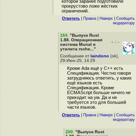
которой заранее подготовили
прокрустово ложе жёстких
ограничений.
Ответить
|
Правка
|
Наверх
|
Cообщить
модератору
164
.
"Выпуск Rust
1.88. Операционная
+
–
/
система Munal и
утилита rsche..."
Сообщение от
laindono
(ok),
29-Июн-25, 14:29
Кроме Ada ещё у C++ есть
Спецификация. Честно говоря
затрудняюсь ответить, у каких
ещё языков есть
Спецификация. Кроме
ECMAScript больше ничего не
приходит на ум. Да и не
требуется это для большей
части языков.
Ответить
|
Правка
|
Наверх
|
Cообщить
модератору
200
.
"Выпуск Rust