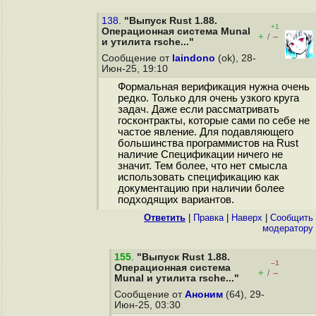
138.
"Выпуск Rust 1.88.
+1
Операционная система Munal
+
–
/
и утилита rsche..."
Сообщение от
laindono
(ok), 28-
Июн-25, 19:10
Формальная верификация нужна очень
редко. Только для очень узкого круга
задач. Даже если рассматривать
госконтракты, которые сами по себе не
частое явление. Для подавляющего
большинства программистов на Rust
наличие Спецификации ничего не
значит. Тем более, что нет смысла
использовать спецификацию как
документацию при наличии более
подходящих вариантов.
Ответить
|
Правка
|
Наверх
|
Cообщить
модератору
155
.
"Выпуск Rust 1.88.
–1
Операционная система
+
–
/
Munal и утилита rsche..."
Сообщение от
Аноним
(64), 29-
Июн-25, 03:30