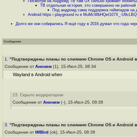
Посмотри на Андроид ТВ там UX сильно хромает Мобиль
ТВ отдельная история, это совершенно не рабочий 
Под андроид сама поддержка геймпадов на 
Android https i playground ru e MuMcWbHQeI107X_-U9cLBQ
Долго же они собирались Я ещё году в 2016 думал что года чер
Сообщения
1.
"Подтверждены планы по слиянию Chrome OS и Android в 
Сообщение от
Аноним
(1), 15-Июл-25, 08:34
Wayland в Android when
23. Скрыто модератором
Сообщение от
Аноним
(-), 15-Июл-25, 09:39
3.
"Подтверждены планы по слиянию Chrome OS и Android в 
Сообщение от
IMBird
(ok), 15-Июл-25, 08:39