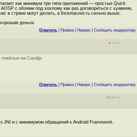
едлагают как минимум три типа приложений — простые Quick
 AOSP с обоями под хохлому как раз договориться с хуавеем,
нас в стране могут делать, а безопасность сильно выше.
 хорошие деньги.
Ответить
|
Правка
|
Наверх
|
Cообщить модератору
+
–
/
–6
 тяжёлые на Candije
Ответить
|
Правка
|
Наверх
|
Cообщить модератору
+
–
/
+11
з JNI и с минимумом обращений к Android Framework.