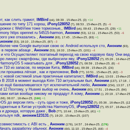
т, как слить грамот
,
IMBird
(ok), 08:39 , 15-Июл-25, (3)
+14
ышение по типу 171 хорош
,
iPony128052
(?), 08:53 , 15-Июл-25, (5)
–6
 прожки с WebView тоже тормозные,
,
IMBird
(ok), 09:43 , 15-Июл-25, (29)
+11
rmony https opennet ru 54515-harmon
,
Аноним
(53), 12:11 , 15-Июл-25, (53)
–6
рого уже отказались
,
Аноним
(93), 17:45 , 15-Июл-25, (93)
+1
Аноним
(53), 18:10 , 15-Июл-25, (97)
–3
более чем Google выпуская свою ос Android используя сто
,
Аноним
(93),
ё в первом абзаце
,
Аноним
(53), 18:33 , 15-Июл-25, (101)
–4
 и что Осуществляют поэтапный переход на свою кодовую базу Они вед
ро линукс смартфоны, где выбросили яву
,
iPony128052
(?), 05:26 , 16-Июл-25
 HarmonyOS 5 накатывать для
,
iPony128052
(?), 08:59 , 15-Июл-25, (6)
–4
н 710 из запасов, по меркам Кита
,
IMBird
(ok), 09:39 , 15-Июл-25, (24)
сли прошивка лёгкая , как и приложени
,
Bob
(??), 10:51 , 15-Июл-25, (42)
–3
 с новой системой злые практичные капиталист
,
IMBird
(ok), 13:03 , 15-Июл-25
я В 2018 в момент выхода Kirin 710 актуальным был
,
Аноним
(137), 17:18 , 
вно ещё бахвалившегося тут исключительной любо
,
Аноним
(154), 13:37 , 1
d 12 Поэтому, у Huawei выбор не очень
,
Аноним
(93), 17:51 , 15-Июл-25, (94)
елами китая вообще никому не продадут А кому
,
Аноним
(-), 20:19 , 17-Июл-25
166), 06:07 , 18-Июл-25, (
166
)
+1
yOS до версии пять - суть одно и тоже
,
iPony128052
(?), 05:36 , 16-Июл-25, (1
бюджетные в Китае устройства HarmonyOS
,
iPony128052
(?), 05:37 , 16-Июл-25
са и дроида, которую даже
,
Bob
(??), 10:44 , 15-Июл-25, (41)
+3
пользуя ndk
,
аноним123131
(?), 19:20 , 15-Июл-25, (107)
 совместимость с ABI есть
,
Аноним
(176), 14:57 , 24-Июл-25, (
176
)
Начать разработку обычног
,
Аноним
(44), 11:10 , 15-Июл-25, (44)
–4