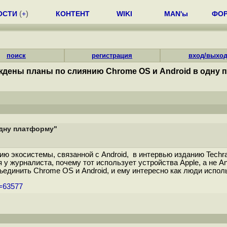
ОСТИ
(
+
)
КОНТЕНТ
WIKI
MAN'ы
ФО
поиск
регистрация
вход/выхо
дены планы по слиянию Chrome OS и Android в одну 
одну платформу"
ию экосистемы, связанной с Android, в интервью изданию Techr
 журналиста, почему тот использует устройства Apple, а не And
бъединить Chrome OS и Android, и ему интересно как люди исполь
m=63577