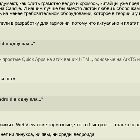
ридумают, как слить грамотно ведро и хромось, китайцы уже пр
на Candije. И нашим лучше бы вместо лютой любви к сборочкам
ь на менее требовательном оборудовании, которое в теории и у 
или в разработку для гармонии, потому что актуально и платят
 в одну пла..."
 простые Quick Apps на этих ваших HTML, основные на ArkTS и
ня нет»
oid в одну пла..."
прожки с WebView тоже тормозные, что-то быстрое — только чере
ет ни линукса, ни явы, ни среды ведроида.