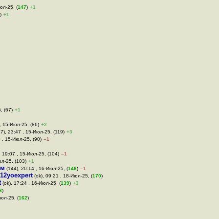
юл-25, (
147
)
+1
)
+1
, (67)
+1
, 15-Июл-25, (86)
+2
7), 23:47 , 15-Июл-25, (119)
+3
 , 15-Июл-25, (90)
–1
, 19:07 , 15-Июл-25, (104)
–1
юл-25, (103)
+1
им
(144), 20:14 , 16-Июл-25, (
146
)
–1
12yoexpert
(ok), 09:21 , 18-Июл-25, (
170
)
t
(ok), 17:24 , 16-Июл-25, (
139
)
+3
3
)
Июл-25, (
162
)