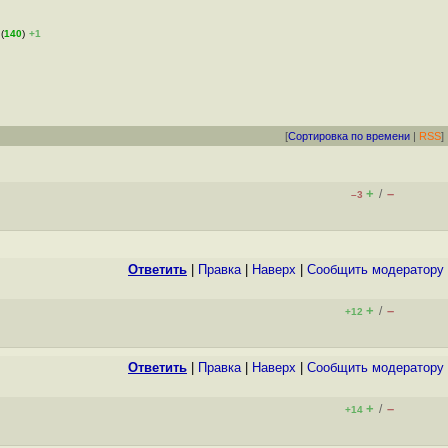
(
140
)
+1
[
Сортировка по времени
|
RSS
]
+
–
/
–3
Ответить
|
Правка
|
Наверх
|
Cообщить модератору
+
–
/
+12
Ответить
|
Правка
|
Наверх
|
Cообщить модератору
+
–
/
+14