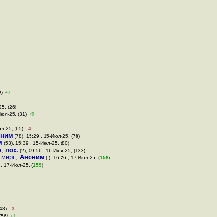
0)
+7
25, (26)
Июл-25, (31)
+5
юл-25, (65)
–4
оним
(78), 15:29 , 15-Июл-25, (78)
м
(53), 15:39 , 15-Июл-25, (80)
н
,
пох.
(?), 09:56 , 16-Июл-25, (133)
й мерс
,
Аноним
(-), 16:26 , 17-Июл-25, (
158
)
 , 17-Июл-25, (
159
)
48)
–3
(56)
+1