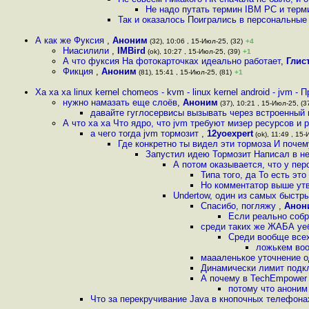
Не надо путать термин IBM PC и терм
Так и оказалось Поигрались в персональные 
А как же Фуксия
,
Аноним
(32), 10:06 , 15-Июл-25, (32)
+4
Ниасилили
,
IMBird
(ok), 10:27 , 15-Июл-25, (39)
+1
А что фуксия На фотокарточках идеально работает
,
Глис
Фикция
,
Аноним
(81), 15:41 , 15-Июл-25, (81)
+1
Ха ха ха linux kernel chomeos - kvm - linux kernel android - jvm - 
нужно намазать еще слоёв
,
Аноним
(37), 10:21 , 15-Июл-25, (3
давайте гуглосервисы вызывать через встроенный 
А что ха ха Что ядро, что jvm требуют мизер ресурсов и 
а чего тогда jvm тормозит
,
12yoexpert
(ok), 11:49 , 15-
Где конкретно ты видел эти тормоза И поче
Запустил идею Тормозит Написал в не
А потом оказывается, что у пе
Типа того, да То есть эт
Но комментатор выше утв
Undertow, один из самых быстр
Спасибо, погляжу
,
Анон
Если реально собр
среди таких же ЖАБА уеб
Среди вообще всех
ложькем воо
маааленькое уточнение о
Динамически лимит подк
А почему в TechEmpower в
потому что аноним
Что за перекручивание Java в кнопочных телефона