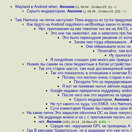
Wayland в Android when
,
Аноним
(1), 08:34 , 15-Июл-25, (1)
–3
Скрыто модератором
,
Аноним
(-), 09:39 , 15-Июл-25, (23)
+12
Там Harmony на пятки наступает Пока индусы из гугла придумаю
Как будто на Android подобного нетВообще какое-то возв
Нет, приложения на яве тяжелее тех же на ArkTS,
Это они так заявляют, как и заявляли про ha
Это было переходное решение от кото
Зачем они тогда обманывали
,
Они обманывали всех не 
Почитайте, там вс
Ну прочитал
Я попдобное слышал уже много раз правда п
Huawei бы самим на свои бюджетные в Китае устройства
Так это старое шасси, там ещё досанкицонный кири
Так это показатель в отношении к клиетам Е
Потому что железо очень старое и его
Погодите Что за передергивани
Я вот не понимаю нытья айпони неда
Google недавно прекратила поддержку androi
После чего они это вероятно за пред
Скрыто модератором
,
Аноним
(
Не тут какого-то чуда, что EMUI, что Harmon
Сути коментария Huawei бы самим на свои 
На какие пятки Это закрытая оболочка ОС на базе линук
На андроиде можно и на c c приложения писать ис
нет
,
Аноним
(145), 20:14 , 16-Июл-25, (
145
)
+2
Сорцов нет, нарушение GPL не проверишь А
Где В рекламе Удивительно, но в андроиде это уже есть 