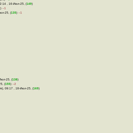
22:14 , 16-Июл-25, (
149
)
)
–1
юл-25, (
135
)
–1
Июл-25, (
138
)
5, (
155
)
–2
k), 09:17 , 18-Июл-25, (
169
)