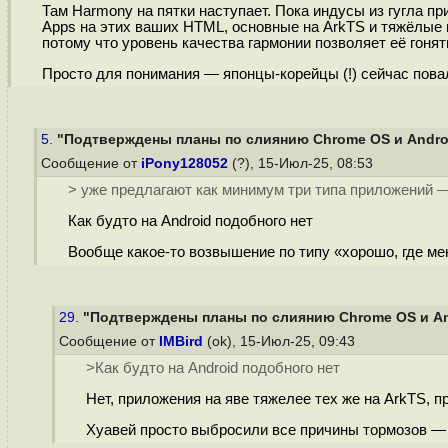
Там Harmony на пятки наступает. Пока индусы из гугла п
Apps на этих ваших HTML, основные на ArkTS и тяжёлые 
потому что уровень качества гармонии позволяет её гонят
Просто для понимания — японцы-корейцы (!) сейчас повал
5.
"Подтверждены планы по слиянию Chrome OS и Android
Сообщение от
iPony128052
(?), 15-Июл-25, 08:53
> уже предлагают как минимум три типа приложений —
Как будто на Android подобного нет
Вообще какое-то возвышение по типу «хорошо, где ме
29.
"Подтверждены планы по слиянию Chrome OS и Andr
Сообщение от
IMBird
(ok), 15-Июл-25, 09:43
>Как будто на Android подобного нет
Нет, приложения на яве тяжелее тех же на ArkTS, 
Хуавей просто выбросили все причины тормозов — н