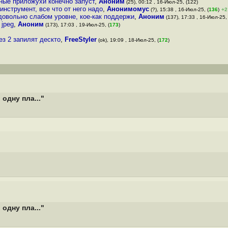
ные приложухи конечно запуст
,
Аноним
(25), 00:12 , 16-Июл-25, (122)
инструмент, все что от него надо
,
Анонимомус
(?), 15:38 , 16-Июл-25, (
136
)
+2
довольно слабом уровне, кое-как поддержи
,
Аноним
(137), 17:33 , 16-Июл-25, 
 jpeg
,
Аноним
(173), 17:03 , 19-Июл-25, (
173
)
ез 2 запилят дескто
,
FreeStyler
(ok), 19:09 , 18-Июл-25, (
172
)
одну пла..."
одну пла..."