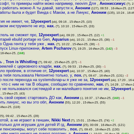
софт, то примеры найти можо например, neovim Для
,
Анониссимус
(?), 
о работать можно А ты давай, запусти н
,
Аноним
(127), 08:53 , 16-Июл-25, (127
аботы была и будет Винда с Маком, а не Линукс
,
Аноним
(135), 10:24 , 16-И
ия не имеет, че
,
12yoexpert
(ok), 09:16 , 15-Июл-25, (10)
каком инструменте не игр
,
нах.
(?), 10:10 , 15-Июл-25, (33)
атель не сможет про
,
12yoexpert
(ok), 09:20 , 15-Июл-25, (12)
+1
арий ebuild portage из Gen
,
Aquarius
(ok), 10:21 , 15-Июл-25, (36)
–1
но Одна гента у тебя уже
,
нах.
(?), 10:22 , 15-Июл-25, (38)
–1
пуск Linux-приложени
,
Artem Pozharov
(?), 19:25 , 16-Июл-25, (
142
)
–3
 18-Июл-25, (
168
)
ть
,
Tron is Whistling
(?), 09:42 , 15-Июл-25, (27)
–1
 землей с церковного кладби
,
нах.
(?), 09:53 , 15-Июл-25, (30)
–1
ыло проблем, в отличие от
,
12yoexpert
(ok), 10:37 , 15-Июл-25, (40)
а тебя пользовала Непонятно только, у
,
пох.
(?), 09:47 , 16-Июл-25, (131)
–2
о после перехода на systemdsnap-ы я уже не за
,
12yoexpert
(ok), 17:20 , 16-
е, что с ним не так В общем, сообщаю по сравнению
,
нах.
(?), 14:28 , 17-Июл-2
зу не пользовался системдой и ни малейшего понятия не им
,
12yoexpert
(o
 , 15-Июл-25, (43)
ть свой сервис стартовать ДО как
,
Аноним
(-), 16:37 , 17-Июл-25, (
160
)
–1
ить линукс, но вы это обп
,
Аноним
(55), 12:20 , 15-Июл-25, (55)
5-Июл-25, (118)
25), 09:42 , 15-Июл-25, (28)
отой, а не играют в геншин
,
Nikki Next
(?), 15:01 , 15-Июл-25, (74)
+2
олько для игрушек для детей И гд
,
Аноним
(25), 00:09 , 16-Июл-25, (121)
Они пенсионеры, могут себе позволить
,
пох.
(?), 09:45 , 16-Июл-25, (130)
 нём никто ничего не думал поэтому, а
,
Аноним
(-), 19:03 , 16-Июл-25, (
141
)