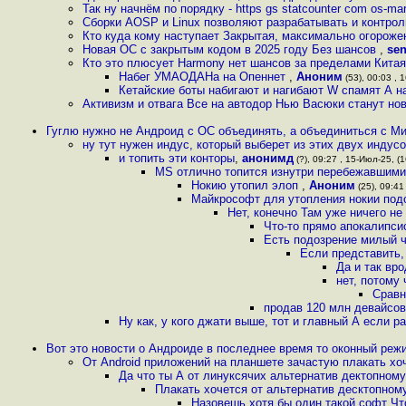
Так ну начнём по порядку - https gs statcounter com os-mar
Сборки AOSP и Linux позволяют разрабатывать и контро
Кто куда кому наступает Закрытая, максимально огороже
Новая ОС с закрытым кодом в 2025 году Без шансов
,
se
Кто это плюсует Harmony нет шансов за пределами Кита
Набег УМАОДАНа на Опеннет
,
Аноним
(53), 00:03 , 
Кетайские боты набигают и нагибают W спамят А нак
Активизм и отвага Все на автодор Нью Васюки станут но
Гуглю нужно не Андроид с ОС объединять, а объединиться с Ми
ну тут нужен индус, который выберет из этих двух индус
и топить эти конторы
,
анонимд
(?), 09:27 , 15-Июл-25, (1
MS отлично топится изнутри перебежавшими
Нокию утопил элоп
,
Аноним
(25), 09:41
Майкрософт для утопления нокии подо
Нет, конечно Там уже ничего не
Что-то прямо апокалипс
Есть подозрение милый ч
Если представить,
Да и так вро
нет, потому
Сравн
продав 120 млн девайсов
Ну как, у кого джати выше, тот и главный А если р
Вот это новости о Андроиде в последнее время то оконный режи
От Android приложений на планшете зачастую плакать хоч
Да что ты А от линуксячих альтернатив дектопном
Плакать хочется от альтернатив десктопном
Назовешь хотя бы один такой софт Что