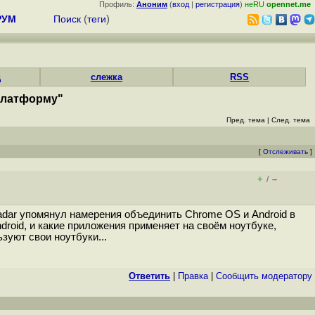
Профиль:
Аноним
(
вход
|
регистрация
)
неRU
opennet.me
РУМ
Поиск
(
теги
)
д
слежка
RSS
платформу"
Пред. тема
|
След. тема
[
Отслеживать
]
+
–
/
adar упомянул намерения объединить Chrome OS и Android в
roid, и какие приложения применяет на своём ноутбуке,
зуют свои ноутбуки...
Ответить
|
Правка
|
Cообщить модератору