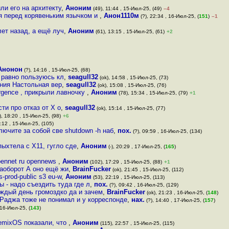
ли его на архитекту
,
Аноним
(49), 11:44 , 15-Июл-25, (49)
–4
 перед корявеньким язычком и
,
Анон1110м
(?), 22:34 , 16-Июл-25, (
151
)
–1
лет назад, а ещё луч
,
Аноним
(61), 13:15 , 15-Июл-25, (61)
+2
Анонон
(?), 14:16 , 15-Июл-25, (68)
 равно пользуюсь кл
,
seagull32
(ok), 14:58 , 15-Июл-25, (73)
ения Настольная вер
,
seagull32
(ok), 15:08 , 15-Июл-25, (76)
gence , прикрыли лавночку
,
Аноним
(78), 15:34 , 15-Июл-25, (79)
+1
ти про отказ от X o
,
seagull32
(ok), 15:14 , 15-Июл-25, (77)
), 18:20 , 15-Июл-25, (98)
+6
:12 , 15-Июл-25, (105)
лючите за собой све shutdown -h наб
,
пох.
(?), 09:59 , 16-Июл-25, (134)
пыхтела с X11, гугло сде
,
Аноним
(-), 20:29 , 17-Июл-25, (
165
)
pennet ru opennews
,
Аноним
(102), 17:29 , 15-Июл-25, (88)
+1
наоборот А оно ещё жи
,
BrainFucker
(ok), 21:45 , 15-Июл-25, (112)
-prod-public s3 eu-w
,
Аноним
(53), 22:19 , 15-Июл-25, (113)
 - надо съездить туда где л
,
пох.
(?), 09:42 , 16-Июл-25, (129)
аждый день громоздко да и зачем
,
BrainFucker
(ok), 21:23 , 16-Июл-25, (
148
)
 Раджа тоже не понимал и у корреспонде
,
нах.
(?), 14:40 , 17-Июл-25, (
157
)
 16-Июл-25, (
143
)
emixOS показали, что
,
Аноним
(115), 22:57 , 15-Июл-25, (115)