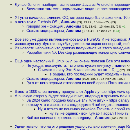
Лучше бы они, наоборот, выпиливали Java из Android и переводи
Возможно там есть нормальные люди не преклоняющиеся
У Гугла началось слияние ОС, которое надо было закончить 10 
а чего там с Fuchsia OS
,
Аноним
(63), 13:27 , 15-Июл-25, (63)
говорил же - фикция
,
Аноним
(64), 13:41 , 15-Июл-25, (64)
+2
Скрыто модератором
,
Аноним
(-), 16:41 , 17-Июл-25, (
163
)
Все это уже давно имплементировано в PureOS И не тормозит
,
использую ноутбук как ноутбук даже если экран сенсорный, всё
Из новости непонятно что должно получиться из этого объедин
Разработчики NX Desktop развивающие концепцию Conver
Ещё один настольный Linux был бы очень полезен Все эти новос
Не уходи, пожалуйста, ты очень нужен линуксу
,
name
(??
Снимаю шляпу Это было весьма тонко - -D
,
_
(??), 19
в общем, кто последний будет уходить - вык
Скрыто модератором
,
Аноним
(102), 18:37 , 15-Июл-25, (102)
Гугл от него первым отказался из всей оравы Пока нокия 
Вместо 1000 слов почему продукты от Apple лучше https www o
А в какую сторону будет объединение, андроид в хромось или 
За 2024 было продано больше 147 млн штук - https canalys
потому что живешь-то с людоедами Чтоб видеть планшеты
Ну я что-то не понимаю юзкейса Таскать с собой к
ну ты не одинок - вон Кумар Нacpaл Нии6 ть
Всё же написано хромось в андроид
,
Аноним
(145), 20:06 ,
Удивительно, что на это решение ушло столько времени, ещё R