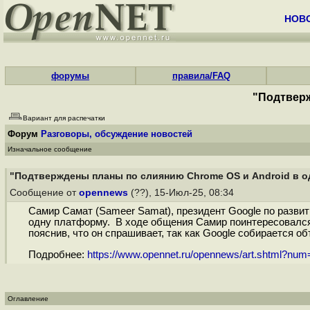
НОВ
форумы
правила/FAQ
"Подтверж
Вариант для распечатки
Форум
Разговоры, обсуждение новостей
Изначальное сообщение
"Подтверждены планы по слиянию Chrome OS и Android в 
Сообщение от
opennews
(??), 15-Июл-25, 08:34
Самир Самат (Sameer Samat), президент Google по развит
одну платформу. В ходе общения Самир поинтересовался у
пояснив, что он спрашивает, так как Google собирается о
Подробнее:
https://www.opennet.ru/opennews/art.shtml?nu
Оглавление