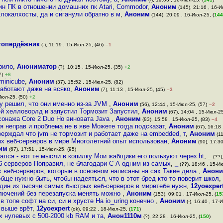
ин ПК в отношении домашних пк Atari, Commodor
,
Аноним
(145), 21:16 , 16-И
локалхосты, да и сиганули обратно в м
,
Аноним
(144), 20:09 , 16-Июл-25, (
144
топердёжник
(-), 11:19 , 15-Июл-25, (46)
–1
Прило
,
Анониматор
(?), 10:15 , 15-Июл-25, (35)
+2
7)
+6
minicube
,
Аноним
(37), 15:52 , 15-Июл-25, (82)
работают даже на всяко
,
Аноним
(7), 11:13 , 15-Июл-25, (45)
–3
Июл-25, (50)
+2
му решил, что они именно из-за JVM
,
Аноним
(56), 12:44 , 15-Июл-25, (57)
–2
й хелловорлд и запустил Тормозит Запустил
,
Аноним
(67), 14:04 , 15-Июл-25
рсонажа Core 2 Duo Но виновата Java
,
Аноним
(83), 15:58 , 15-Июл-25, (83)
–4
о я неправ и проблема не в яве Можете тогда подсказат
,
Аноним
(67), 16:18 
ерждал что jvm не тормозит и работает даже на embedded, т
,
Аноним
(11
ых веб-серверов в мире Многолетний опыт использован
,
Аноним
(90), 17:30
им
(67), 17:51 , 15-Июл-25, (95)
ался - вот те мысли в копилку Мои жабщики его пользуют через ht
,
_
(??)
 серверов Поправил, не благодари С А одним из самых
,
_
(??), 18:46 , 15-И
 веб-серверов, которые в основном написаны на сях Такие дела
,
Анон
бще нужно быть, чтобы надеяться, что в этот бред кто-то поверит школ
,
дин из тысячи самых быстрых веб-серверов в миретебе нужн
,
12yoexper
лючений без перезапуска менять можно
,
Аноним
(153), 09:01 , 17-Июл-25, (
15
 топе софт на си, си и хрусте На io_uring конечно
,
Аноним
(-), 16:40 , 17-
 выше врёт
,
12yoexpert
(ok), 09:22 , 18-Июл-25, (
171
)
х нулевых с 500-2000 kb RAM и та
,
Анон1110м
(?), 22:28 , 16-Июл-25, (
150
)