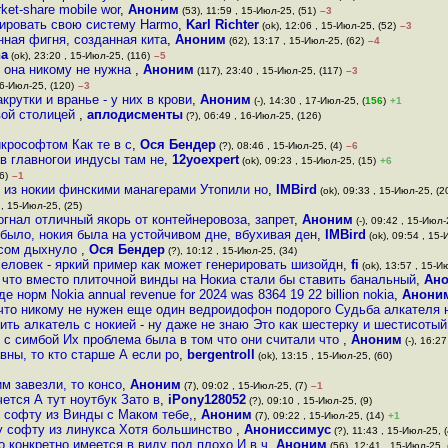
ket-share mobile wor
,
Аноним
(53), 11:59 , 15-Июл-25, (51)
–3
лировать свою систему Harmo
,
Karl Richter
(ok), 12:06 , 15-Июл-25, (52)
–3
нная фигня, созданная кита
,
Аноним
(62), 13:17 , 15-Июл-25, (62)
–4
na
(ok), 23:20 , 15-Июл-25, (116)
–5
я она никому не нужна
,
Аноним
(117), 23:40 , 15-Июл-25, (117)
–3
16-Июл-25, (120)
–3
рутки и вранье - у них в крови
,
Аноним
(-), 14:30 , 17-Июл-25, (
156
)
+1
вой столицей
,
аплодисменты
(?), 06:49 , 16-Июл-25, (126)
крософтом Как те в с
,
Ося Бендер
(?), 08:46 , 15-Июл-25, (4)
–6
ов главногои индусы там не
,
12yoexpert
(ok), 09:23 , 15-Июл-25, (15)
+6
6)
–1
 из нокии финскими манагерами Утопили но
,
IMBird
(ok), 09:33 , 15-Июл-25, (2
 , 15-Июл-25, (25)
гнал отличный якорь от контейнеровоза, запрет
,
Аноним
(-), 09:42 , 15-Июл-
 было, нокия была на устойчивом дне, вбухивая ден
,
IMBird
(ok), 09:54 , 15-
исом дыхнуло
,
Ося Бендер
(?), 10:12 , 15-Июл-25, (34)
еловек - яркий пример как может генерировать шизойдн
,
fi
(ok), 13:57 , 15-И
 что вместо плиточной винды на Нокиа стали бы ставить банальный
,
Ан
де норм Nokia annual revenue for 2024 was 8364 19 22 billion nokia
,
Анони
 что никому не нужен еще один ведроидофон подорого Судьба алкателя 
ить алкатель с нокией - ну даже не знаю Это как шестерку и шестисоты
 с симбой Их проблема была в том что они считали что
,
Аноним
(-), 16:27
авны, то кто старше А если ро
,
bergentroll
(ok), 13:15 , 15-Июл-25, (60)
м завезли, то консо
,
Аноним
(7), 09:02 , 15-Июл-25, (7)
–1
ется А тут ноутбук Зато в
,
iPony128052
(?), 09:10 , 15-Июл-25, (9)
у софту из Винды с Маком тебе,
,
Аноним
(7), 09:22 , 15-Июл-25, (14)
+1
у софту из линукса Хотя большинство
,
Анониссимус
(?), 11:43 , 15-Июл-25, (
 конкретно имеется в виду под плохо И в ч
,
Аноним
(56), 12:41 , 15-Июл-25, 