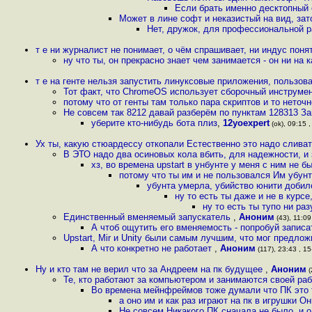
Если брать именно десктопный 
Может в лине софт и неказистый на вид, зат
Нет, дружок, для профессиональной р
т е ни журналист не понимает, о чём спрашивает, ни индус понят
ну что ты, он прекрасно знает чем занимается - он ни на 
т е на генте нельзя запустить линуксовые приложения, пользов
Тот факт, что ChromeOS использует сборочный инструмент
потому что от генты там только пара скриптов и то неточ
Не совсем так 8212 давай разберём по пунктам 128313 За
уберите кто-нибудь бота плиз
,
12yoexpert
(ok), 09:15 ,
Ух ты, какую стюардессу откопали Естественно это надо слива
В ЭТО надо два осиновых кола вбить, для надежности, и
хз, во времена upstart в унбунте у меня с ним не б
потому что ты им и не пользовался Им убунт
убунта умерла, убийство юнити добил
ну то есть ты даже и не в курс
ну то есть ты тупо ни ра
Единственный вменяемый запускатель
,
Аноним
(43), 11:09
А чтоб ощутить его вменяемость - попробуй записа
Upstart, Mir и Unity были самым лучшим, что мог предлож
А что конкретно не работает
,
Аноним
(117), 23:43 , 1
Ну и кто там не верил что за Андреем на пк будущее
,
Аноним
(
Те, кто работают за компьютером и занимаются своей раб
Во времена мейнфреймов тоже думали что ПК это т
а оно им и как раз играют на пк в игрушки 
Не совсем Никакого ПК сначала не было, и о