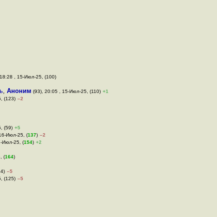
 18:28 , 15-Июл-25, (100)
ь
,
Аноним
(93), 20:05 , 15-Июл-25, (110)
+1
, (123)
–2
, (59)
+5
16-Июл-25, (
137
)
–2
7-Июл-25, (
154
)
+2
, (
164
)
24)
–5
, (125)
–5