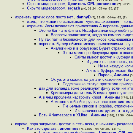
Скрыто модератором
,
Ценитель GPL рогаликов
(?), 23:23 ,
Скрыто модератором
,
srgazh
(ok), 01:24 , 05-Авг-25, (72)
ахренеть других слов посто нет
,
dannyD
(?), 22:48 , 04-Авг-25, (7)
жаль, что мыши не испытывают чувства ахренения , когд
ахренеть Иксы позволяют приложению А воровать данны
Это не баг - это фича с Иксофанатики еще любят р
Вопросы приватности, когда за компом сидит
Ну так патчи безопасности для иксов красношапка 
ахренеть буфер обмена между приложениями - суще
Аналогично и в браузерах Будет странно ес
Эт ты мало про браузеры просто зна
Сайты имеют доступ к буферу в 
И долго ты протянешь, е
Не на каждую копи
А что в буфере может бы
Пароль
,
Аноним
(5
Ох уж эти сказки, ох уж эти сказочники Так 
Подскажи-ка статус протокола прима
дак для воланда тоже реализуют фичу если им кто
Криокамеры дали течь В кедах давно уже е
А в чем проблема настроить xhost
,
Аноним
(474), 12
А можно чтобы без ручных настроек система
Т е белые списки в iptables, отключе
И с залоченным рутом, а то вдр
Есть XNamespace в XLibre
,
Аноним
(488), 21:56 , 06-А
короче, пора закрывать доступ в сеть всем, и начинать раздава
Как это сделать
,
anonimus
(?), 23:07 , 04-Авг-25, (14)
+1
Читать мануалы по файерволу
,
Ценитель GPL ро