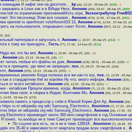
(?), 23:12 , 04-Авг-25, (16)
м командам И нафиг оно на десктопе
,
_kp
(ok), 22:24 , 05-Авг-25, (
428
)
–1
 закрывать в Linux как и в ВИнде Неск
,
Аноним
(450), 03:47 , 06-Авг-25, (
450
)
можностей по ограничению приложенийХоть огра
,
Эксконтрибутор FreeBS
лает Это песочница Этим все сказано
,
Аноним
(474), 11:50 , 07-Авг-25, (
492
)
–
www opennet ru openforum vsluhforumID3 13
,
Аноним
(474), 12:04 , 07-Авг-25, (
4
реть на пользователя, открывшего сокет Хотит
,
Аноним
(507), 20:12 , 20-Авг
25, (52)
дельный namespace и запускать п
,
Аноним
(-), 19:37 , 05-Авг-25, (
414
)
+3
итоге к тому же приходить
,
Гость
(??), 17:18 , 14-Сен-25, (
512
)
Надо же, кто бы мог
,
Аноним
(-), 23:00 , 04-Авг-25, (10)
–16
,
Аноним
(18), 23:15 , 04-Авг-25, (18)
+17
жет читать любые его файлы из дом
,
Аноним
(126), 08:51 , 05-Авг-25, (126)
+6
еста в принципе, где явно не запрещен
,
пох.
(?), 09:23 , 05-Авг-25, (144)
шелл
,
Аноним
(255), 13:13 , 05-Авг-25, (255)
–1
овременных реалиях Когда полезно все же как-то огр
,
пох.
(?), 13:59 , 05-Авг-
 как в стандартном rhel из коробки Ну что, много информ
,
Аноним
(335), 
ться от всего китайского
,
Аноним
(28), 12:02 , 05-Авг-25, (221)
+1
нке - китайские Прошли времена, когда
,
Anonimm
(?), 12:15 , 05-Авг-25, (234)
тная база своя, и сборка в Индии, Вьетнаме Мо
,
Аноним
(28), 12:25 , 05-Авг
), 14:05 , 05-Авг-25, (274)
роизвела память и процессор у себя в Южной Корее Для Ap
,
Аноним
(28), 
ttps ru m wikipedia org wiki Samsung_Electronics
,
Anonimm
(?), 17:23 , 05-
етно https en wikipedia org wiki Samsung_Electronics
,
Аноним
(28), 17:30 , 05
ng Electronics производит около 300 млн смартфонов в год Основные ц
Я понял, ты вообще не в теме Самсунг производит все высокотехнологи
По ссылке все есть, но я не в теме 128518
,
Anonimm
(?), 18:49 , 05
pple это 35-40 в зависимости от квартала продаж всех смартфонов в
,
А