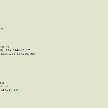
96
)
г-25, (76)
2), 12:19 , 05-Авг-25, (237)
м
(250), 12:46 , 05-Авг-25, (250)
359)
397)
+1
 20-Авг-25, (
507
)