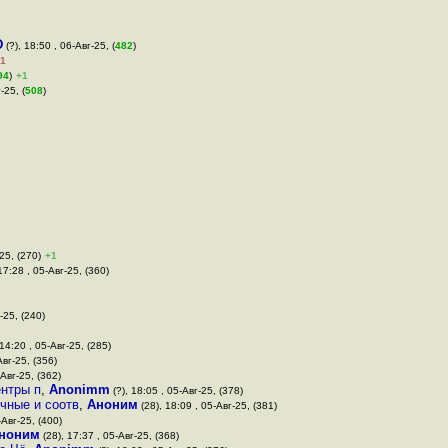
D
(?), 18:50 , 06-Авг-25, (
482
)
1
94
)
+1
-25, (
508
)
25, (270)
+1
17:28 , 05-Авг-25, (360)
-25, (240)
14:20 , 05-Авг-25, (285)
Авг-25, (356)
-Авг-25, (362)
ентры п
,
Anonimm
(?), 18:05 , 05-Авг-25, (378)
чные и соотв
,
Аноним
(28), 18:09 , 05-Авг-25, (381)
-Авг-25, (400)
ноним
(28), 17:37 , 05-Авг-25, (368)