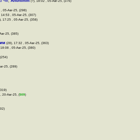
о Чё
,
Anonimm
(?), 18:02 , 05-Авг-25, (376)
 , 05-Авг-25, (298)
 14:53 , 05-Авг-25, (307)
), 17:25 , 05-Авг-25, (358)
Авг-25, (385)
им
(28), 17:32 , 05-Авг-25, (363)
 18:08 , 05-Авг-25, (380)
 (254)
вг-25, (289)
(319)
, 20-Авг-25, (
509
)
202)