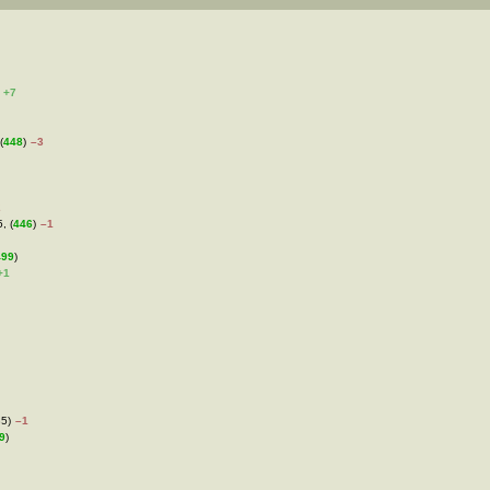
+7
(
448
)
–3
2
, (
446
)
–1
499
)
+1
35)
–1
9
)