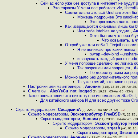
Сейчас echo уже без доступа в интернет не будут 
Это сарказм У меня все работает vlc, libreoffi
Сомнительно это всё Unshare хотя бы
Можешь подробнее Это какой-т
Это программа часть пакет
Как извращаются онанимы, лишь бы bw
Чем тебе iptables не угодил
,
А
Хотя-бы тем что пора б у
Что осваивать, а 
Открой уже для себя 1 Firejail позвол
Я не понимаю про каких новых 
bwrap --dev-bind --unshare
и запускать каждый раз от sudo
У меня попроще сделано, но логика об
Так разрешен или запрещен
,
А
По дефолту всем запрещё
Можно было без дополнительного поль
Ты уже третий, кто пишет про 
Настройки или мэйнтэйнеры
,
Аноним
(318), 15:45 , 05-Авг-25,
С чего бы
,
AlexYeCu_not_logged
(?), 16:27 , 05-Авг-25, (334)
Такое впечатление что никто тут не использовал StarDict
Для китайского майора И для всех других тоже Ого
Скрыто модератором
,
СисадминА
(?), 22:30 , 04-Авг-25, (2)
–12
Скрыто модератором
,
Эксконтрибутор FreeBSD
(?), 22:35 ,
Скрыто модератором
,
Аноним
(11), 23:05 , 04-Авг-25, (13
Скрыто модератором
,
Эксконтрибутор Fre
Скрыто модератором
,
srgazh
(ok), 01:16 
Скрыто модератором
,
Эксконтр
Скрыто модератором
,
Аноним
(-), 22:47 , 04-Авг-25, (6)
–1