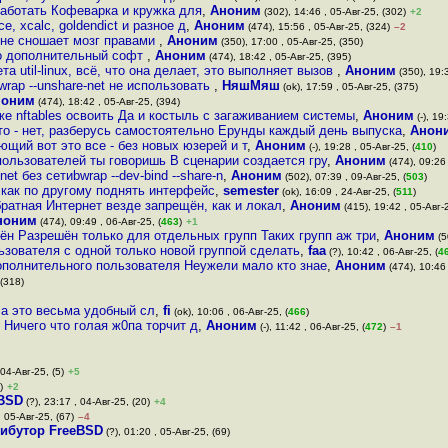
работать Кофеварка и кружка для
,
Аноним
(302), 14:46 , 05-Авг-25, (302)
+2
ce, xcalc, goldendict и разное д
,
Аноним
(474), 15:56 , 05-Авг-25, (324)
–2
 не сношает мозг правами
,
Аноним
(350), 17:00 , 05-Авг-25, (350)
о дополнительный софт
,
Аноним
(474), 18:42 , 05-Авг-25, (395)
а util-linux, всё, что oна делает, это выполняет вызов
,
Аноним
(350), 19:3
rap --unshare-net не использовать
,
НяшМяш
(ok), 17:59 , 05-Авг-25, (375)
ноним
(474), 18:42 , 05-Авг-25, (394)
же nftables освоить Да и костыль с загаживанием системы
,
Аноним
(-), 19
что - нет, разберусь самостоятельно Ерунды каждый день выпуска
,
Анон
яющий вот это все - без новых юзерей и т
,
Аноним
(-), 19:28 , 05-Авг-25, (
410
)
пользователей ты говоришь В сценарии создается гру
,
Аноним
(474), 09:26 
-net без сетиbwrap --dev-bind --share-n
,
Аноним
(502), 07:39 , 09-Авг-25, (
503
)
 как по другому поднять интерфейс
,
semester
(ok), 16:09 , 24-Авг-25, (
511
)
ратная Интернет везде запрещён, как и локал
,
Аноним
(415), 19:42 , 05-Авг-2
ноним
(474), 09:49 , 06-Авг-25, (
463
)
+1
н Разрешён только для отдельных групп Таких групп аж три
,
Аноним
(5
зователя с одной только новой группой сделать
,
faa
(?), 10:42 , 06-Авг-25, (
4
дополнительного пользователя Неужели мало кто знае
,
Аноним
(474), 10:46 
 (318)
, а это весьма удобный сл
,
fi
(ok), 10:06 , 06-Авг-25, (
466
)
 Ничего что голая ж0па торчит д
,
Аноним
(-), 11:42 , 06-Авг-25, (
472
)
–1
 04-Авг-25, (5)
+5
)
+2
eBSD
(?), 23:17 , 04-Авг-25, (20)
+4
, 05-Авг-25, (67)
–4
ибутор FreeBSD
(?), 01:20 , 05-Авг-25, (69)