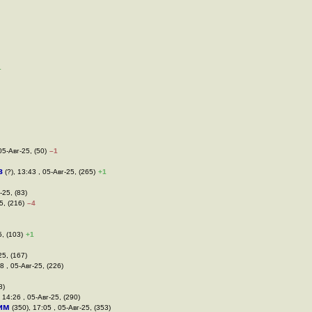
1
05-Авг-25, (50)
–1
в
(?), 13:43 , 05-Авг-25, (265)
+1
-25, (83)
5, (216)
–4
5, (103)
+1
25, (167)
8 , 05-Авг-25, (226)
8)
 14:26 , 05-Авг-25, (290)
им
(350), 17:05 , 05-Авг-25, (353)