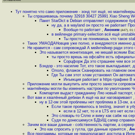
Тут понятно что само приложение - зонд тот ещё, но мантейнер
Ты спрашиваешь почему 32918 30427 25991 Xiao Sheng W
Пакет StarDict в Debian отправляет содержимое буф
ну да, а в wayland он просто не работает П
Вообще-то работает
,
Аноним
(447), 01:1
в вейленде primary-selection всё ещё unstabl
Ты просто не понимаешь что такое stab
Таких УМАОДАНовцев уже полно, и внедряются именно 
Не нравится - сам сопровождай А мейнтейнер ради этого 
Это называется монетизация, не мешай всяким Ва
ты просто врешь на офсайте есть официальны
Сорцфорж Да это страшнее чем все эти
Бэкдор - это насилие Тот, кто такое выкладывает, 
Ололо, флажок Сканировать на главном окне
Где Ты сам этот хлам установил Он автомати
Инъекция работает в https-трафике В
Приложение могли выкупить или просто занести сопро
мантейнеры могли бы изменить настроки по умолчанию Че
Компартия выдаст гражданину Ляо новый паспорт, 
Вот вам и хвалённый дебиан А ещё на aur наговаривают
ну в 12-ом этой проблемы нет проблема в 13-ом, а 
Если такое проявилось в testing, значит в у
если в 12 нет, то и в LTS его нет если 
Это словарь-то Сплю и вижу как сабж на се
Судя по донесшемуся БДЫЩ сапер справилс
Зачем все ваши данные - собственность партии, а сервер
Это как спросить у гугла, где данные хранятся
,
Ан
Все программы, которые не предполагают доступа в Инте