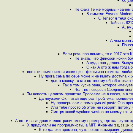
О, уж
Не факт Те же модемы - зачем 
В смысле Exynos Modem 
С Tensor я тебя сн
Тайвань 821
А, ну
А чем меня 
По сс
Если речь про память, то с 2017 это K
Не знать, что финской нокии бо
А куда она делась Выручк
О как А кто ж нам тогда
все эти применяется изоляция - филькина грамота, люба
Ну прога сама по себе може и не иметь доступа к 
дык а кнопку-то кто по-твоему обрабатывает 
Так в том куске овна, которое именуе
Чел, не позорься Среднюю кноп
Ты новость целиком прочитал Проблема не в иксах, а в то
Да неужели Ок, читай еще раз Проблема проявляет
Ну проверь сам с помощью wl-paste Она пр
Или тебе просто об этом не говорят, потому
Смотря какой wyaland weston по-моему так и н
А вот и наглядная иллюстрация моему примеру, где калькулятор
X придумали не программисты, а MIT
,
Аноним
(23), 23:19 , 
В те далеки времена, чуть позже вымирания диноз