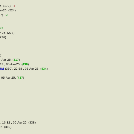
5, (172)
–1
вг-25, (224)
67)
+2
+3
г-25, (278)
(276)
6
)
-Авг-25, (
417
)
:47 , 05-Авг-25, (
430
)
им
(350), 22:58 , 05-Авг-25, (
434
)
 05-Авг-25, (
437
)
, 16:32 , 05-Авг-25, (338)
25, (399)