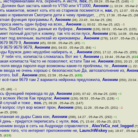
С икстерминалами Ага, охренеть А иксте
,
пох.
(?), 09:24 , 05-Авг-25, (146)
+3
а Должен был застать какой-то VT50 или VT1000
,
Аноним
(-), 10:24 , 05-Авг-2
ть мамонтов, может хоть кто из стариков посмеется н
,
нах.
(?), 12:07 , 05-А
раво и привилегия Смотрите дети к чему приводит
,
_
(??), 17:36 , 05-Авг-25, (3
татная функция программы А
,
Аноним
(36), 23:45 , 04-Авг-25, (36)
 проса иметь один буфер на всех,
,
Аноним
(-), 00:02 , 05-Авг-25, (42)
–3
лить StarDict читать данные из буфера
,
Аноним
(126), 09:01 , 05-Авг-25, (135)
ет полный доступ к хомяку, так что если пуск
,
Аноним
(278), 14:08 , 05-Ав
тает под вяленым, вылезай из криокамеры
,
Аноним
(278), 14:07 , 05-Авг-25, 
9679 9679 9
,
Аноним
(45), 00:09 , 05-Авг-25, (45)
+1
9 9679 9679 9679
,
Аноним
(84), 04:03 , 05-Авг-25, (84)
+1
нды Кружок дико неудобно набирать и,
,
Аноним
(350), 17:12 , 05-Авг-25, (355)
У тебя что, копипаста сломалась Вот же т
,
Аноним
(-), 19:44 , 05-Авг-25, (
41
акая копипаста Часто не позволяют, кстати Там не
,
Аноним
(350), 20:15 , 05
 поля ввода пароля еще возможны какие-то проблемы, то
,
Аноним
(-), 22
рм ввода не очень хорошо с безопасностью Да, автозаполнение из
,
Анон
этого, bull
,
Аноним
(350), 22:59 , 05-Авг-25, (
435
)
т всё-таки 9679 там 2 варианта нейронка предложила
,
Аноним
(350), 23:04 ,
-25, (46)
–1
сь функцией перевода по дв
,
Аноним
(100), 07:42 , 05-Авг-25, (100)
+3
з всяких Иксов Как предлаг
,
Аноним
(126), 08:53 , 05-Авг-25, (128)
+1
ий случай и тоже
,
пох.
(?), 09:26 , 05-Авг-25, (147)
 вопрос глуп вор может прон
,
Аноним
(250), 11:26 , 05-Авг-25, (201)
–1
Авг-25, (209)
деланная из дыры Сама кон
,
Аноним
(298), 14:27 , 05-Авг-25, (292)
+1
й день - придется переписать с нуля
,
пох.
(?), 15:44 , 05-Авг-25, (317)
чением входа в сеть на Андроиде справляется
,
AlexYeCu_not_logged
(?)
нием того, что интернет приложениям не
,
LaunchWiskey
(ok), 18:47 , 05-Авг-
5, (
419
)