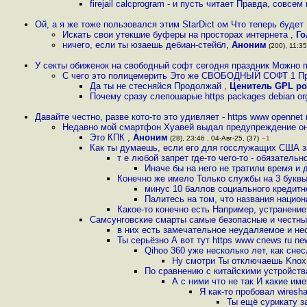
firejail calcprogram - и пусть читает Правда, совс
Ой, а я же тоже пользовался этим StarDict ом Что теперь будет
Искать свои утекшие буферы на просторах интернета
,
Го
ничего, если ты юзаешь дебиан-стейбл
,
Аноним
(200), 11:35
У секты обиженок на свободный софт сегодня праздник Можно 
С чего это полицемерить Это же СВОБОДНЫЙ СОФТ 1 Пр
Да ты не стесняйся Продолжай
,
Ценитель GPL ро
Почему сразу слепошарые https packages debian org
Давайте честно, разве кото-то это удивляет - https www opennet
Недавно мой смартфон Хуавей выдал предупреждение он 
Это КПК
,
Аноним
(28), 23:46 , 04-Авг-25, (37)
–1
Как ты думаешь, если его для госслужащих США з
т е любой запрет где-то чего-то - обязатель
Иначе бы на него не тратили время и 
Конечно же имело Только службы на 3 букв
минус 10 баллов социального кредитн
Палитесь на том, что названия национ
Какое-то конечно есть Например, устранение
Самсунговские смарты самые безопасные и честные
в них есть замечательное неудаляемое и не
Ты серьёзно А вот тут https www cnews ru ne
Qihoo 360 уже несколько лет, как сне
Ну смотри Ты отключаешь Knox
По сравнению с китайскими устройст
А с ними что не так И какие им
Я как-то пробовал wiresh
Ты ещё сурикату з