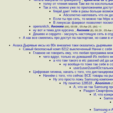
толку от чтения манов Там же по кослольны
Так а что, можно уже по приложениям доступ
firejail дает тебе в разы больше воз
Абсолютно наплевать что он де
Если ты про сеть, то можно так https 
В линуксах фаервол позволяет посмот
opensnitch
,
Аноним
(44), 00:08 , 05-Авг-25, (44)
+4
ну вот и тема для курсача
,
Аноним
(8), 00:29 , 05-Авг-
Дешево и сердито - засунуть настоящую сеть в от
А как все смеялись про доступ па паспортам, но сами в 
Ахаха Дырявые иксы из 80х внезапно таки оказались дырявыми 
Самый безопасный комп 8212 выключенный Начни с себя
Главное не говорить ему, что любая программа мо
чего вдруг, только из домашней Из любого м
а что там такого в etc passwd uid да 
ну вообще-то тоже так себе в с
user1user2user4Остальное
Цифровая гигиена, начать с того, что дистанцирова
Начнём с того, что сейчас ВСЕ товары на ры
Ну это просто ложь Samsung компонен
Ну понятно 128518
,
Anonimm
(?
А, что не так Samsung п
Раздел Смартфоны h
И, что конкр
Samsu
Samsung и A