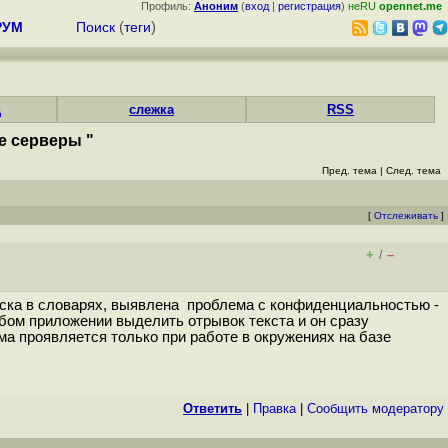
Профиль:
Аноним
(
вход
|
регистрация
)
неRU
opennet.me
РУМ
Поиск
(
теги
)
д
слежка
RSS
е серверы "
Пред. тема
|
След. тема
[
Отслеживать
]
+
–
/
оиска в словарях, выявлена проблема с конфиденциальностью -
ом приложении выделить отрывок текста и он сразу
ма проявляется только при работе в окружениях на базе
Ответить
|
Правка
|
Cообщить модератору