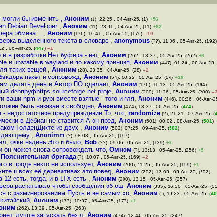
ы могли бы изменить
,
Аноним
(1), 22:25 , 04-Авг-25, (1)
+56
en Debian Developer
,
Аноним
(11), 23:01 , 04-Авг-25, (11)
+62
ера обмена ...
,
Аноним
(176), 10:41 , 05-Авг-25, (176)
–10
роверка выделенного текста в словаре
,
anonymous
(??), 11:06 , 05-Авг-25, (192)
2 , 06-Авг-25, (
447
)
–1
e и в разработке Нет буфера - нет
,
Аноним
(262), 13:37 , 05-Авг-25, (262)
+6
le и unstable в wayland и по какому принцип
,
Аноним
(447), 01:26 , 06-Авг-25, 
для таких вещей
,
Аноним
(28), 23:35 , 04-Авг-25, (28)
–2
бэкдора пакет и сопровожд
,
Аноним
(54), 00:32 , 05-Авг-25, (54)
+28
сям делать деньги Автор ПО сделает
,
Аноним
(176), 11:13 , 05-Авг-25, (194)
й debпруфhttps sourceforge net proje
,
Аноним
(200), 11:26 , 05-Авг-25, (200)
–
 ваши npm и pypi вместе взятые - того и гля
,
Аноним
(446), 00:36 , 06-Авг-25
должен быть наказан в свободно
,
Аноним
(474), 13:37 , 06-Авг-25, (
474
)
 - недостаточное предупреждение То, что
,
randomize
(?), 21:21 , 07-Авг-25, (
чески в Дебиан не ставится А он пред
,
Аноним
(501), 00:02 , 08-Авг-25, (
501
)
 каком ГолденДикте из двух
,
Аноним
(502), 07:25 , 09-Авг-25, (
502
)
вождающему
,
Anonimm
(?), 08:03 , 05-Авг-25, (107)
л, очки надень Это и было
,
Bob
(??), 09:06 , 05-Авг-25, (139)
+6
и он может снова сопровождать что
,
Омном
(?), 13:13 , 05-Авг-25, (256)
+5
,
Пояснительная бригада
(?), 10:07 , 05-Авг-25, (169)
–2
его в проде никто не использует
,
Аноним
(200), 11:25 , 05-Авг-25, (199)
+1
бунте и всех её деривативах это повед
,
Аноним
(252), 13:05 , 05-Авг-25, (252)
в 12 есть, тогда, и в LTX есть
,
Аноним
(200), 13:15 , 05-Авг-25, (257)
рвера раскатываю чтобы сообщения об ош
,
Аноним
(335), 16:30 , 05-Авг-25, (3
я с разминированием Пусть и не самым хо
,
Аноним
(-), 19:23 , 05-Авг-25, (
40
 китайский
,
Аноним
(173), 10:37 , 05-Авг-25, (173)
+1
оним
(262), 13:39 , 05-Авг-25, (263)
рнет, лучше запускать без д
,
Аноним
(474), 12:44 , 05-Авг-25, (247)