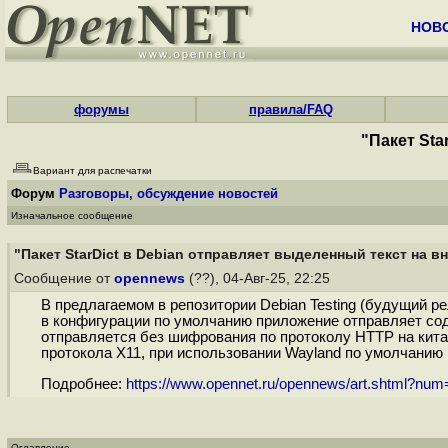
НОВ
форумы
правила/FAQ
"Пакет Sta
Вариант для распечатки
Форум
Разговоры, обсуждение новостей
Изначальное сообщение
"Пакет StarDict в Debian отправляет выделенный текст на 
Сообщение от
opennews
(??), 04-Авг-25, 22:25
В предлагаемом в репозитории Debian Testing (будущий р
в конфигурации по умолчанию приложение отправляет со
отправляется без шифрования по протоколу HTTP на китайс
протокола X11, при использовании Wayland по умолчанию
Подробнее:
https://www.opennet.ru/opennews/art.shtml?nu
Оглавление