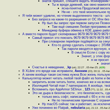
знаток пришел, спешите видеть Мэйнфрейм 
Ты ж вроде древний, как овно мамонт
ясна-понятна Продолжай весели
Не-не - это твоё монопольное п
Я тебя может удивлю, но чтение выделенного текста - ш
Без запроса на какие-то разрешения от ОС Или без
Ну был бы запрос при первом запуске Позво
Там ещё смешнее Любая программа име
Менеджер буфера обмена в KDE давно рабо
А вместо пароля будет скопировано 9679 9679 9679 9679 
Самый прикол это поюзать 9679 9679 9679 9679 967
При словарном переборе подберётся за секу
Кто-то допер сделать словари с ЭТИМ 
Так пароли вводятся вручную, к
В смысле Если с copy из
Значит, у этих фо
я не просил 
значи
Счастье в неведении
,
_kp
(ok), 22:27 , 05-Авг-25, (
429
)
В XLibre это вроде как исправили
,
Аноним
(23), 00:11 , 05-Авг
А зачем вообще такая система нужна Всю жизнь пользую
Калькулятор может читать любой твой файл из home и бе
запритить всем читать home, конечно же и на всяк
Изоляцией Читай man 7 namespaces А вообще, твой
Вспомнить про AppArmor SElinux
,
123
(??), 11:32 , 05-
Это не дыра в безопасности , это безопасность, с
только весь софт, написанный с 60-х и по се
Не по техническим причинам С ограни
Ну macOS сейчас так и работает, за исключе
Уже починено во Flatpak
,
nebularia
(ok), 21:13 , 05-Авг-2