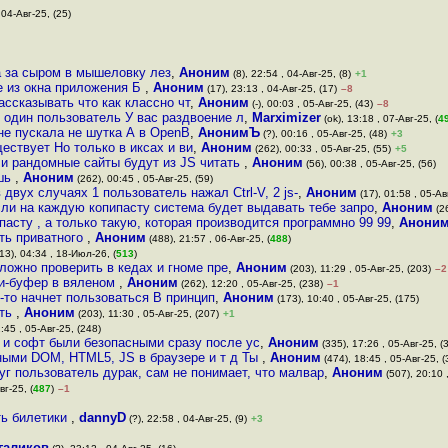
 04-Авг-25, (25)
а за сыром в мышеловку лез
,
Аноним
(8), 22:54 , 04-Авг-25, (8)
+1
е из окна приложения Б
,
Аноним
(17), 23:13 , 04-Авг-25, (17)
–8
ассказывать что как классно чт
,
Аноним
(-), 00:03 , 05-Авг-25, (43)
–8
 один пользователь У вас раздвоение л
,
Marximizer
(ok), 13:18 , 07-Авг-25, (
4
не пускала не шутка А в OpenB
,
АнонимЪ
(?), 00:16 , 05-Авг-25, (48)
+3
ствует Но только в иксах и ви
,
Аноним
(262), 00:33 , 05-Авг-25, (55)
+5
ли рандомные сайты будут из JS читать
,
Аноним
(56), 00:38 , 05-Авг-25, (56)
ешь
,
Аноним
(262), 00:45 , 05-Авг-25, (59)
двух случаях 1 пользователь нажал Ctrl-V, 2 js-
,
Аноним
(17), 01:58 , 05-Ав
сли на каждую копипасту система будет выдавать тебе запро
,
Аноним
(26
пасту , а только такую, которая производится программно 99 99
,
Анони
ть приватного
,
Аноним
(488), 21:57 , 06-Авг-25, (
488
)
13), 04:34 , 18-Июл-26, (
513
)
сложно проверить в кедах и гноме пре
,
Аноним
(203), 11:29 , 05-Авг-25, (203)
–2
ри-буфер в вяленом
,
Аноним
(262), 12:20 , 05-Авг-25, (238)
–1
-то начнет пользоваться В принцип
,
Аноним
(173), 10:40 , 05-Авг-25, (175)
сть
,
Аноним
(203), 11:30 , 05-Авг-25, (207)
+1
:45 , 05-Авг-25, (248)
 и софт были безопасными сразу после ус
,
Аноним
(335), 17:26 , 05-Авг-25, (
нными DOM, HTML5, JS в браузере и т д Ты
,
Аноним
(474), 18:45 , 05-Авг-25, (
уг пользователь дурак, сам не понимает, что малвар
,
Аноним
(507), 20:10 ,
вг-25, (
487
)
–1
ть билетики
,
dannyD
(?), 22:58 , 04-Авг-25, (9)
+3
галиков