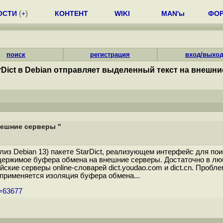
ОСТИ
(
+
)
КОНТЕНТ
WIKI
MAN'ы
ФО
поиск
регистрация
вход/выхо
rDict в Debian отправляет выделенный текст на внешни
внешние серверы "
елиз Debian 13) пакете StarDict, реализующем интерфейс для п
держимое буфера обмена на внешние серверы. Достаточно в люб
кие серверы online-словарей dict.youdao.com и dict.cn. Пробле
 применяется изоляция буфера обмена...
m=63677