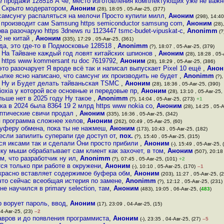
е продажи 128518 А чё, место изготовления комплектующих уже не важн
Скрыто модератором
,
Аноним
(28), 18:05 , 05-Авг-25, (377)
самсунгу распаляться на мелочи Просто купили милл
,
Аноним
(298), 14:40
производит сам Samsung https semiconductor samsung com
,
Аноним
(28),
ова разочарую https 3dnews ru 1123447 tsmc-budet-vipuskat-c
,
Anonimm
(?
2 не китай
,
Аноним
(335), 17:29 , 05-Авг-25, (361)
 да, это где-то в Подмосковье 128518
,
Anonimm
(?), 18:07 , 05-Авг-25, (379)
На Тайване каждый год ловят китайских шпионов
,
Аноним
(28), 18:28 , 05-
https www kommersant ru doc 7619792
,
Аноним
(28), 18:29 , 05-Авг-25, (386)
это разочарует Я вроде всё так и написал выпускает Pixel 10 ещё
,
Анон
ылке ясно написано, что самсунг их производить не будет
,
Anonimm
(?),
Ну и Будет делать тайваньская TSMC
,
Аноним
(28), 18:36 , 05-Авг-25, (390)
ioxia у которой все основные и передовые пр
,
Аноним
(28), 13:10 , 05-Авг-25,
льше нет в 2025 году Ну такое
,
Anonimm
(?), 14:04 , 05-Авг-25, (273)
+1
а в 2024 была 8364 19 2 млрд https www nokia co
,
Аноним
(28), 14:25 , 05-А
 оптические свичи продал
,
Аноним
(335), 16:36 , 05-Авг-25, (342)
я программа сложнее хелов
,
Аноним
(262), 00:49 , 05-Авг-25, (60)
буферу обмена, пока ты не нажмеш
,
Аноним
(173), 10:43 , 05-Авг-25, (182)
если запилить суперапи где доступ от
,
пох.
(?), 15:40 , 05-Авг-25, (315)
тся иксами так и сделали Они просто прибили
,
Аноним
(-), 15:49 , 05-Авг-25, 
ку мыши обрабатывает сам клиент как захочет, в том
,
Аноним
(507), 20:18 
м, что разработчик ну ил
,
Anonimm
(?), 07:45 , 05-Авг-25, (101)
+2
ся только при работе в окружени
,
Аноним
(-), 10:10 , 05-Авг-25, (170)
–1
екрасно вставляет содержимое буфера обм
,
Аноним
(203), 11:27 , 05-Авг-25, (
 что сейчас всеобщая истерия по замене
,
Anonimm
(?), 12:12 , 05-Авг-25, (231)
е научился в primary selection, там
,
Аноним
(483), 19:05 , 06-Авг-25, (
483
)
 ворует пароль, ввод
,
Аноним
(17), 23:09 , 04-Авг-25, (15)
04-Авг-25, (23)
–2
авров и до появления программиста
,
Аноним
(-), 23:35 , 04-Авг-25, (27)
–5