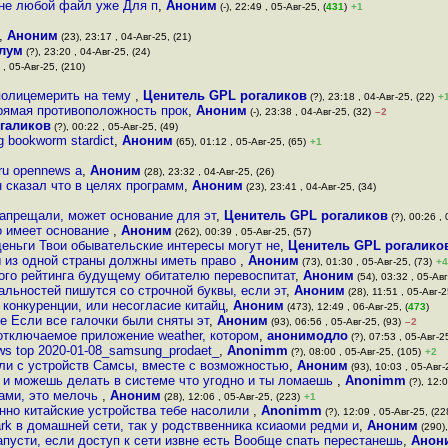
ем не любой файл уже Для п
,
Аноним
(-), 22:49 , 05-Авг-25, (
431
)
+1
,
Аноним
(23), 23:17 , 04-Авг-25, (21)
лум
(?), 23:20 , 04-Авг-25, (24)
 , 05-Авг-25, (210)
полицемерить на тему
,
Ценитель GPL рогаликов
(?), 23:18 , 04-Авг-25, (22)
+
ямая противоположность прок
,
Аноним
(-), 23:38 , 04-Авг-25, (32)
–2
галиков
(?), 00:22 , 05-Авг-25, (49)
 bookworm stardict
,
Аноним
(65), 01:12 , 05-Авг-25, (65)
+1
 ru opennews a
,
Аноним
(28), 23:32 , 04-Авг-25, (26)
сказал что в целях программ
,
Аноним
(23), 23:41 , 04-Авг-25, (34)
апрещали, может основание для эт
,
Ценитель GPL рогаликов
(?), 00:26 , 
но имеет основание
,
Аноним
(262), 00:39 , 05-Авг-25, (57)
деньги Твои обывательские интересы могут не
,
Ценитель GPL рогалико
ы из одной страны должны иметь право
,
Аноним
(73), 01:30 , 05-Авг-25, (73)
+4
ого рейтинга будущему обитателю перевоспитат
,
Аноним
(54), 03:32 , 05-Авг
альностей пишутся со строчной буквы, если эт
,
Аноним
(28), 11:51 , 05-Авг-2
 конкуренции, или несогласие китайц
,
Аноним
(473), 12:49 , 06-Авг-25, (
473
)
 Если все галочки были сняты эт
,
Аноним
(93), 06:56 , 05-Авг-25, (93)
–2
отключаемое приложение weather, котором
,
анонимодло
(?), 07:53 , 05-Авг-2
ws top 2020-01-08_samsung_prodaet_
,
Anonimm
(?), 08:00 , 05-Авг-25, (105)
+2
сли с устройств Самсы, вместе с возможностью
,
Аноним
(93), 10:03 , 05-Авг-
 и можешь делать в системе что угодно и ты ломаешь
,
Anonimm
(?), 12:0
вами, это мелочь
,
Аноним
(28), 12:06 , 05-Авг-25, (223)
+1
енно китайские устройства тебе насолили
,
Anonimm
(?), 12:09 , 05-Авг-25, (22
ark в домашней сети, так у родстввенника ксиаоми редми и
,
Аноним
(290),
апусти, если доступ к сети извне есть Вообще спать перестанешь
,
Анон