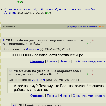
(
)
193
А почему не sudo-rust, собственно А, понял - намекает, как бы
,
Аноним
(157), 19:46 , 27-Авг-25, (
157
)
Сообщения
[
Сортировка по времени
|
RSS
]
1.
"В Ubuntu по умолчанию задействован sudo-
–3
+
–
rs, написанный на Ru..."
/
Сообщение от
Аноним
(-), 26-Авг-25, 21:21
+10000000000 к безопасности против rce и lpe.
Ответить
|
Правка
|
Наверх
|
Cообщить модератору
88.
"В Ubuntu по умолчанию задействован
–5
+
–
sudo-rs, написанный на Ru..."
/
Сообщение от
Аноним
(88), 27-Авг-25, 09:41
А всё почему? Поэтому что Раст позволяет безопасно
работать с памятью.
Ответить
|
Правка
|
Наверх
|
Cообщить модератору
92.
"В Ubuntu по умолчанию