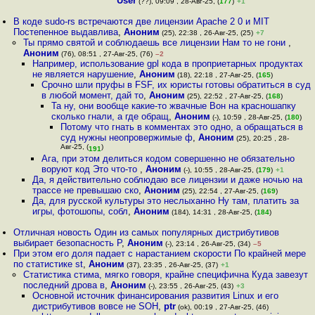
User
(??), 09:09 , 28-Авг-25, (
177
)
+1
В коде sudo-rs встречаются две лицензии Apache 2 0 и MIT
Постепенное выдавлива
,
Аноним
(25), 22:38 , 26-Авг-25, (25)
+7
Ты прямо святой и соблюдаешь все лицензии Нам то не гони
,
Аноним
(76), 08:51 , 27-Авг-25, (76)
–2
Например, использование gpl кода в проприетарных продуктах
не является нарушение
,
Аноним
(18), 22:18 , 27-Авг-25, (
165
)
Срочно шли пруфы в FSF, их юристы готовы обратиться в суд
в любой момент, дай то
,
Аноним
(25), 22:52 , 27-Авг-25, (
168
)
Та ну, они вообще какие-то жвачные Вон на красношапку
сколько гнали, а где обращ
,
Аноним
(-), 10:59 , 28-Авг-25, (
180
)
Потому что гнать в комментах это одно, а обращаться в
суд нужны неопровержимые ф
,
Аноним
(25), 20:25 , 28-
Авг-25, (
)
191
Ага, при этом делиться кодом совершенно не обязательно
воруют код Это что-то
,
Аноним
(-), 10:55 , 28-Авг-25, (
179
)
+1
Да, я действительно соблюдаю все лицензии и даже ночью на
трассе не превышаю ско
,
Аноним
(25), 22:54 , 27-Авг-25, (
169
)
Да, для русской культуры это неслыханно Ну там, платить за
игры, фотошопы, собл
,
Аноним
(184), 14:31 , 28-Авг-25, (
184
)
Отличная новость Один из самых популярных дистрибутивов
выбирает безопасность Р
,
Аноним
(-), 23:14 , 26-Авг-25, (34)
–5
При этом его доля падает с нарастанием скорости По крайней мере
по статистике st
,
Аноним
(37), 23:35 , 26-Авг-25, (37)
+1
Статистика стима, мягко говоря, крайне специфична Куда завезут
последний дрова в
,
Аноним
(-), 23:55 , 26-Авг-25, (43)
+3
Основной источник финансирования развития Linux и его
дистрибутивов вовсе не SOH
,
ptr
(ok), 00:19 , 27-Авг-25, (46)