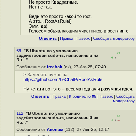
Не просто Квадратные.
Нет не так.
Ведь это просто какой то root.
А это... RootAsRule!)
Эмм, да)
Голосом обьявляющим участников в рестлинге.
Ответить
|
Правка
|
Наверх
|
Cообщить модератору
69.
"В Ubuntu по умолчанию
+3
задействован sudo-rs, написанный на
+
–
/
Ru..."
Сообщение от
freehck
(ok), 27-Авг-25, 07:40
> Заменять нужно на
https://github.com/LeChatP/RootAsRole
Ну кстати вот это -- весьма годная и разумная идея.
Ответить
|
Правка
|
К родителю #9
|
Наверх
|
Cообщить
модератору
112.
"В Ubuntu по умолчанию
+2
задействован sudo-rs, написанный на
+
–
/
Ru..."
Сообщение от
Аноним
(112), 27-Авг-25, 12:17