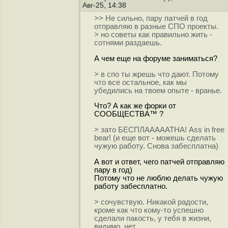
Авг-25, 14:38
>> Не сильно, пару патчей в год
отправляю в разные СПО проекты.
> но советы как правильно жить -
сотнями раздаешь.
А чем еще на форуме заниматься?
> в спо ты жрешь что дают. Потому
что все остальное, как мы
убедились на твоем опыте - вранье.
Что? А как же форки от
СООБЩЕСТВА™ ?
> зато БЕСПЛАААААТНА! Ass in free
bear! (и еще вот - можешь сделать
чужую работу. Снова забесплатна)
А вот и ответ, чего патчей отправляю
пару в год)
Потому что не люблю делать чужую
работу забесплатно.
> сочувствую. Никакой радости,
кроме как что кому-то успешно
сделали пакость, у тебя в жизни,
видимо, нет.