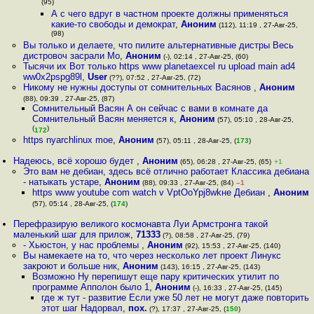
(95)
А с чего вдруг в частном проекте должны применяться
какие-то свободы и демократ
,
Аноним
(112), 11:19 , 27-Авг-25,
(98)
Вы только и делаете, что пилите альтернативные дистры Весь
дистровоч заcpaли Мо
,
Аноним
(-), 02:14 , 27-Авг-25, (60)
Тысячи их Вот только https www planetaexcel ru upload main ad4
ww0x2pspg89l
,
User
(??), 07:52 , 27-Авг-25, (72)
Никому не нужны доступы от сомнительных Васянов
,
Аноним
(88), 09:39 , 27-Авг-25, (87)
Сомнительный Васян А он сейчас с вами в комнате да
Сомнительный Васян меняется к
,
Аноним
(57), 05:10 , 28-Авг-25,
(
)
172
https nyarchlinux moe
,
Аноним
(57), 05:11 , 28-Авг-25, (
173
)
Надеюсь, всё хорошо будет
,
Аноним
(65), 06:28 , 27-Авг-25, (65)
+1
Это вам не дебиан, здесь всё отлично работает Классика дебиана
- натыкать устаре
,
Аноним
(88), 09:33 , 27-Авг-25, (84)
–1
https www youtube com watch v VptOoYpj8wkне Дебиан
,
Аноним
(57), 05:14 , 28-Авг-25, (
174
)
Перефразирую великого космонавта Луи Армстронга такой
маленький шаг для прилож
,
71333
(?), 08:58 , 27-Авг-25, (79)
- Хьюстон, у нас проблемы
,
Аноним
(92), 15:53 , 27-Авг-25, (140)
Вы намекаете на то, что через несколько лет проект Линукс
закроют и больше ник
,
Аноним
(143), 16:15 , 27-Авг-25, (143)
Возможно Ну перепишут еще пару критических утилит по
программе Апполон было 1
,
Аноним
(-), 16:33 , 27-Авг-25, (145)
где ж тут - развитие Если уже 50 лет не могут даже повторить
этот шаг Надорвал
,
пох.
(?), 17:37 , 27-Авг-25, (
150
)