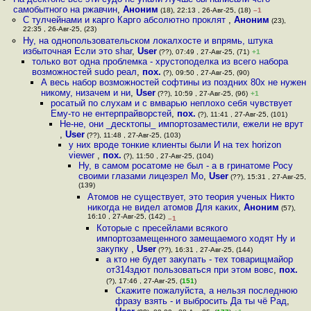
самобытного на ржавчин
,
Аноним
(18), 22:13 , 26-Авг-25, (18)
–1
С тулчейнами и карго Карго абсолютно проклят
,
Аноним
(23),
22:35 , 26-Авг-25, (23)
Ну, на однопользовательском локалхосте и впрямь, штука
избыточная Если это shar
,
User
(??), 07:49 , 27-Авг-25, (71)
+1
только вот одна проблемка - хрустоподелка из всего набора
возможностей sudo реал
,
пох.
(?), 09:50 , 27-Авг-25, (90)
А весь набор возможностей софтины из поздних 80х не нужен
никому, низачем и ни
,
User
(??), 10:59 , 27-Авг-25, (96)
+1
росатый по слухам и с вмварью неплохо себя чувствует
Ему-то не ентерпрайворстей
,
пох.
(?), 11:41 , 27-Авг-25, (101)
Не-не, они _десктопы_ импортозаместили, ежели не врут
,
User
(??), 11:48 , 27-Авг-25, (103)
у них вроде тонкие клиенты были И на тех horizon
viewer
,
пох.
(?), 11:50 , 27-Авг-25, (104)
Ну, в самом росатоме не был - а в гринатоме Росу
своими глазами лицезрел Мо
,
User
(??), 15:31 , 27-Авг-25,
(139)
Атомов не существует, это теория ученых Никто
никогда не видел атомов Для каких
,
Аноним
(57),
16:10 , 27-Авг-25, (142)
–1
Которые с пресейлами всякого
импортозамещенного замещаемого ходят Ну и
закупку
,
User
(??), 16:31 , 27-Авг-25, (144)
а кто не будет закупать - тех товарищмайор
от314здют пользоваться при этом вовс
,
пох.
(?), 17:46 , 27-Авг-25, (
151
)
Скажите пожалуйста, а нельзя последнюю
фразу взять - и выбросить Да ты чё Рад
,