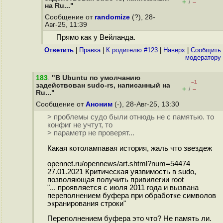
+
–
/
на Ru..."
Сообщение от
randomize
(?), 28-
Авг-25, 11:39
Прямо как у Вейланда.
Ответить
|
Правка
|
К родителю #123
|
Наверх
|
Cообщить
модератору
183
.
"В Ubuntu по умолчанию
–1
задействован sudo-rs, написанный на
+
–
/
Ru..."
Сообщение от
Аноним
(-), 28-Авг-25, 13:30
> проблемы судо были отнюдь не с памятью. то
конфиг не учтут, то
> параметр не проверят...
Какая котолампавая история, жаль что звездеж
opennet.ru/opennews/art.shtml?num=54474
27.01.2021 Критическая уязвимость в sudo,
позволяющая получить привилегии root
"... проявляется с июля 2011 года и вызвана
переполнением буфера при обработке символов
экранирования строки"
Переполнением буфера это что? Не память ли.