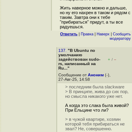
Жить наверное можно и дальше,
но ну его нахрен в таком и рядом с
таким. Завтра они к тебе
"прибираться" придут, а ты все
радуешься.
Ответить
|
Правка
|
Наверх
|
Cообщить
модератору
137.
"В Ubuntu по
умолчанию
задействован sudo-
+
–
/
rs, написанный на
Ru..."
Сообщение от
Аноним
(-),
27-Авг-25, 14:58
> последним была slackware
> В принципе, жива до сих пор,
но смысла никакого уже нет.
А когда это слака была живой?
При Ельцине что ли?
> в чужой квартире, хозяин
которой тебя прибираться не
звал? Не, совершенно.