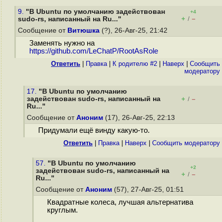
9.
"В Ubuntu по умолчанию задействован
+4
+
–
sudo-rs, написанный на Ru..."
/
Сообщение от
Витюшка
(?), 26-Авг-25, 21:42
Заменять нужно на
https://github.com/LeChatP/RootAsRole
Ответить
|
Правка
|
К родителю #2
|
Наверх
|
Cообщить
модератору
17.
"В Ubuntu по умолчанию
задействован sudo-rs, написанный на
+
–
/
Ru..."
Сообщение от
Аноним
(17), 26-Авг-25, 22:13
Придумали ещё винду какую-то.
Ответить
|
Правка
|
Наверх
|
Cообщить модератору
57.
"В Ubuntu по умолчанию
+2
задействован sudo-rs, написанный на
+
–
/
Ru..."
Сообщение от
Аноним
(57), 27-Авг-25, 01:51
Квадратные колеса, лучшая альтернатива
круглым.