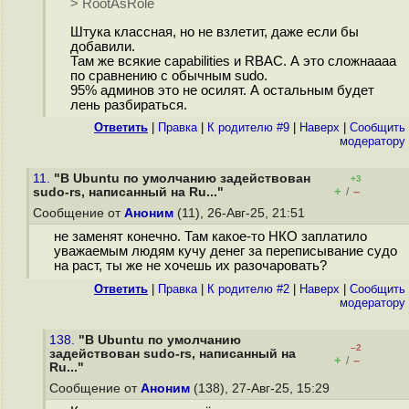
> RootAsRole
Штука классная, но не взлетит, даже если бы
добавили.
Там же всякие capabilities и RBAC. А это сложнаааа
по сравнению с обычным sudo.
95% админов это не осилят. А остальным будет
лень разбираться.
Ответить
|
Правка
|
К родителю #9
|
Наверх
|
Cообщить
модератору
11.
"В Ubuntu по умолчанию задействован
+3
+
–
sudo-rs, написанный на Ru..."
/
Сообщение от
Аноним
(11), 26-Авг-25, 21:51
не заменят конечно. Там какое-то НКО заплатило
уважаемым людям кучу денег за переписывание судо
на раст, ты же не хочешь их разочаровать?
Ответить
|
Правка
|
К родителю #2
|
Наверх
|
Cообщить
модератору
138.
"В Ubuntu по умолчанию
–2
задействован sudo-rs, написанный на
+
–
/
Ru..."
Сообщение от
Аноним
(138), 27-Авг-25, 15:29