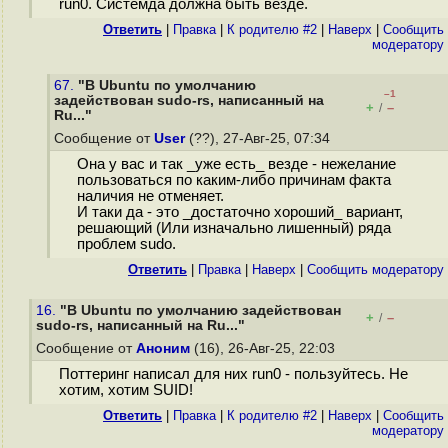
run0. Системда должна быть везде.
Ответить
|
Правка
|
К родителю #2
|
Наверх
|
Cообщить
модератору
67.
"В Ubuntu по умолчанию
–1
задействован sudo-rs, написанный на
+
–
/
Ru..."
Сообщение от
User
(??), 27-Авг-25, 07:34
Она у вас и так _уже есть_ везде - нежелание
пользоваться по каким-либо причинам факта
наличия не отменяет.
И таки да - это _достаточно хороший_ вариант,
решающий (Или изначально лишенный) ряда
проблем sudo.
Ответить
|
Правка
|
Наверх
|
Cообщить модератору
16.
"В Ubuntu по умолчанию задействован
+
–
/
sudo-rs, написанный на Ru..."
Сообщение от
Аноним
(16), 26-Авг-25, 22:03
Поттеринг написал для них run0 - пользуйтесь. Не
хотим, хотим SUID!
Ответить
|
Правка
|
К родителю #2
|
Наверх
|
Cообщить
модератору