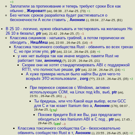
+3
Заплатили за пропихивание и теперь требуют сроки Все как
обычно
,
Жироватт
(ok), 08:38 , 27-Авг-25, (73)
+1
Без четких сроков разработка будет растягиваться о
бесконечности А если ставить
,
Аноним
(-), 09:04 , 27-Авг-25, (81)
В 25 10 - логично, нужно обкатывать и тестировать на желающих Но
26 10 в безальт
,
ptr
(ok), 21:42 , 26-Авг-25, (7)
–1
Классика сишников - натыкать граблей, а потом героически их
обходить
,
НяшМяш
(ok), 22:00 , 26-Авг-25, (14)
–8
Классика токсичного сообщества Rust - обвинять во всех грехах
C, но при этом упо
,
ptr
(ok), 22:14 , 26-Авг-25, (19)
+6
у них нет выбора так как иначе модель памяти Rust не
работает там
,
анонимд
(?), 22:25 , 26-Авг-25, (21)
Скорее они не хотят стандартизировать ABI c поддержкой
RTTI, что полностью решае
,
ptr
(ok), 22:38 , 26-Авг-25, (24)
+1
А хуже примера нельзя было найти Вы для чего-то
всерьёз ЭТО использовали
,
zorg
(??), 23:15 , 26-Авг-25, (35)
+2
При переносе сервисов с Windows, активно
использующих COM, на Linux под k8s, выб
,
ptr
(ok),
23:51 , 26-Авг-25, (41)
–1
Ты бредишь, или что Какой еще выбор, если GCC
для C и так юзает Itanium без а
,
Аноним
(176), 08:07 ,
28-Авг-25, (
)
176
Похоже бредите Всё же Вы, раз предлагаете
обходиться без Itaniunm ABI в C под
,
ptr
(ok), 17:45 ,
28-Авг-25, (
)
189
–3
Классика токсичного сообщества Си - безосновательно
обвинять сообщество Rust в т
,
Аноним
(-), 23:55 , 26-Авг-25, (42)
+2