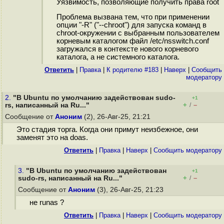
Уязвимость, позволяющие получить права root
Проблема вызвана тем, что при применении
опции "-R" ("--chroot") для запуска команд в
chroot-окружении с выбранным пользователем
корневым каталогом файл /etc/nsswitch.conf
загружался в контексте нового корневого
каталога, а не системного каталога.
Ответить
|
Правка
|
К родителю #183
|
Наверх
|
Cообщить
модератору
2.
"В Ubuntu по умолчанию задействован sudo-
+1
+
–
rs, написанный на Ru..."
/
Сообщение от
Аноним
(2), 26-Авг-25, 21:21
Это стадия торга. Когда они примут неизбежное, они
заменят это на doas.
Ответить
|
Правка
|
Наверх
|
Cообщить модератору
3.
"В Ubuntu по умолчанию задействован
+1
+
–
sudo-rs, написанный на Ru..."
/
Сообщение от
Аноним
(3), 26-Авг-25, 21:23
не runas ?
Ответить
|
Правка
|
Наверх
|
Cообщить модератору