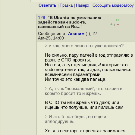
Ответить
|
Правка
|
Наверх
|
Cообщить модератору
128.
"В Ubuntu по умолчанию
+2
задействован sudo-rs,
+
–
/
написанный на Ru..."
Сообщение от
Аноним
(-), 27-
Авг-25, 14:00
> и как, много лично ты уже дописал?
Не сильно, пару патчей в год отправляю в
разные СПО проекты.
Но то я, а тут целые диды! которые это
sudo вертели и так, и эдак, пользовались
всеми-всеми параметрами.
Им точно это как два пальца
> А, ты ж "нормальный", что хозяин в
корыто бросит то и жрешь.
В СПО ты или жрешь что дают, или
ищешь что получше, или пилишь сам
> И это б пол-беды, но еще и
аплодируешь.
Хе, я в некоторых проектах занимался