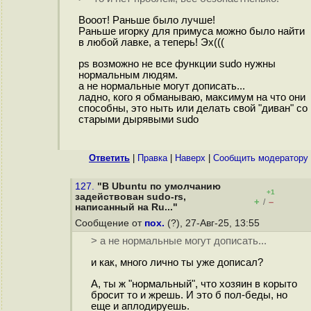
Вооот! Раньше было лучше!
Раньше игорку для примуса можно было найти
в любой лавке, а теперь! Эх(((
ps возможно не все функции sudo нужны
нормальным людям.
а не нормальные могут дописать...
ладно, кого я обманываю, максимум на что они
способны, это ныть или делать свой "диван" со
старыми дырявыми sudo
Ответить
|
Правка
|
Наверх
|
Cообщить модератору
127.
"В Ubuntu по умолчанию
+1
задействован sudo-rs,
+
–
/
написанный на Ru..."
Сообщение от
пох.
(?), 27-Авг-25, 13:55
> а не нормальные могут дописать...
и как, много лично ты уже дописал?
А, ты ж "нормальный", что хозяин в корыто
бросит то и жрешь. И это б пол-беды, но
еще и аплодируешь.