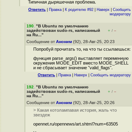
Типичная дыряшечная проблема.
Ответить
|
Правка
|
К родителю #92
|
Наверх
|
Cообщить
модератору
190
.
"В Ubuntu по умолчанию
задействован sudo-rs, написанный
+
–
/
на Ru..."
Сообщение от
Аноним
(92), 28-Авг-25, 20:23
Попробуй прочитать то, на что ты ссылаешься:
функция parse_args() выставляет переменную
окружения MODE_EDIT вместо MODE_SHELL
и не сбрасывает значение "valid_flags".
Ответить
|
Правка
|
Наверх
|
Cообщить модератору
192
.
"В Ubuntu по умолчанию
задействован sudo-rs, написанный
+
–
/
на Ru..."
Сообщение от
Аноним
(92), 28-Авг-25, 20:26
> Какая котолампавая история, жаль что
звездеж
opennet.ru/opennews/art.shtml?num=63505