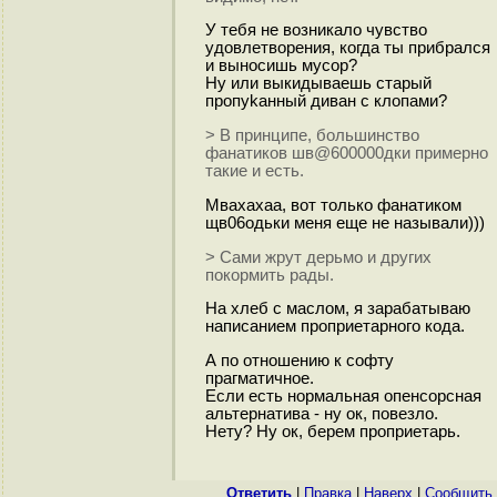
У тебя не возникало чувство
удовлетворения, когда ты прибрался
и выносишь мусор?
Ну или выкидываешь старый
пpoпуkанный диван с клопами?
> В принципе, большинство
фанатиков шв@600000дки примерно
такие и есть.
Мвахахаа, вот только фанатиком
щв06одьки меня еще не называли)))
> Сами жрут дерьмо и других
покормить рады.
На хлеб с маслом, я зарабатываю
написанием проприетарного кода.
А по отношению к софту
прагматичное.
Если есть нормальная опенсорсная
альтернатива - ну ок, повезло.
Нету? Ну ок, берем проприетарь.
Ответить
|
Правка
|
Наверх
|
Cообщить