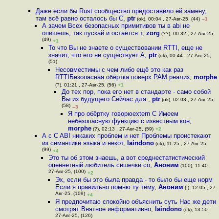
Даже если бы Rust сообщество предоставило ей замену,
там всё равно осталось бы C
,
ptr
(ok), 00:04 , 27-Авг-25, (44)
–1
А зачем Всех безопасных примитивов ты в abi не
опишешь, так пускай и остаётся т
,
zorg
(??), 00:32 , 27-Авг-25,
(49)
+1
То что Вы не знаете о существовании RTTI, еще не
значит, что его не существует А
,
ptr
(ok), 00:44 , 27-Авг-25,
(51)
Несовместимы с чем либо ещё это как раз
RTTIБезопасная обёртка поверх PAM реализ
,
morphe
(?), 01:21 , 27-Авг-25, (56)
+1
До тех пор, пока его нет в стандарте - само собой
Вы из будущего Сейчас для
,
ptr
(ok), 02:03 , 27-Авг-25,
(58)
–3
Я про обёртку говорюextern C Имеем
небезопасную функцию с известным кон
,
morphe
(?), 02:13 , 27-Авг-25, (59)
+2
А с C ABI никаких проблем и нет Проблемы проистекают
из семантики языка и некот
,
laindono
(ok), 11:25 , 27-Авг-25,
(99)
+4
Это ты об этом знаешь, а вот среднестатистический
опеннетный любитель сишечки со
,
Аноним
(100), 11:40 ,
27-Авг-25, (100)
+2
Эх, если бы это была правда - то было бы еще норм
Если я правильно помню ту тему
,
Аноним
(-), 12:05 , 27-
Авг-25, (109)
+4
Я предпочитаю спокойно объяснить суть Нас же дети
смотрят Внятное информативно
,
laindono
(ok), 13:50 ,
27-Авг-25, (126)