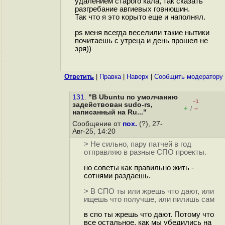
удалением старого кала, так сказать
разгребание авгиевых говнюшин.
Так что я это корыто еще и наполнял.
ps меня всегда веселили такие нытики
почитаешь с утреца и день прошел не
зря))
Ответить
|
Правка
|
Наверх
|
Cообщить модератору
131.
"В Ubuntu по умолчанию
–1
задействован sudo-rs,
+
–
/
написанный на Ru..."
Сообщение от
пох.
(?), 27-
Авг-25, 14:20
> Не сильно, пару патчей в год
отправляю в разные СПО проекты.
но советы как правильно жить -
сотнями раздаешь.
> В СПО ты или жрешь что дают, или
ищешь что получше, или пилишь сам
в спо ты жрешь что дают. Потому что
все остальное, как мы убедились на