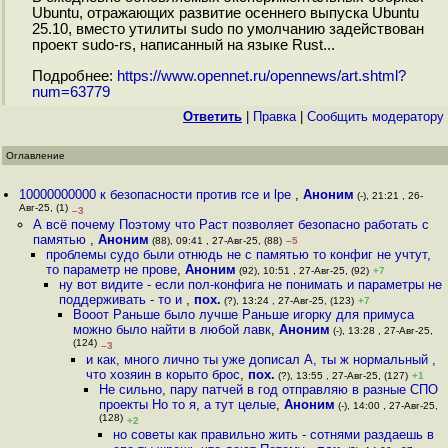
Ubuntu, отражающих развитие осеннего выпуска Ubuntu
25.10, вместо утилиты sudo по умолчанию задействован
проект sudo-rs, написанный на языке Rust...
Подробнее:
https://www.opennet.ru/opennews/art.shtml?
num=63779
Ответить
|
Правка
|
Cообщить модератору
Оглавление
10000000000 к безопасности против rce и lpe
,
Аноним
(-), 21:21 , 26-
Авг-25, (1)
–3
А всё почему Поэтому что Раст позволяет безопасно работать с
памятью
,
Аноним
(88), 09:41 , 27-Авг-25, (88)
–5
проблемы судо были отнюдь не с памятью то конфиг не учтут,
то параметр не прове
,
Аноним
(92), 10:51 , 27-Авг-25, (92)
+7
ну вот видите - если пол-конфига не понимать и параметры не
поддерживать - то и
,
пох.
(?), 13:24 , 27-Авг-25, (123)
+7
Вооот Раньше было лучше Раньше игорку для примуса
можно было найти в любой лавк
,
Аноним
(-), 13:28 , 27-Авг-25,
(124)
–3
и как, много лично ты уже дописал А, ты ж нормальный ,
что хозяин в корыто брос
,
пох.
(?), 13:55 , 27-Авг-25, (127)
+1
Не сильно, пару патчей в год отправляю в разные СПО
проекты Но то я, а тут целые
,
Аноним
(-), 14:00 , 27-Авг-25,
(128)
+2
но советы как правильно жить - сотнями раздаешь в