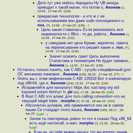
Дети тут уже небось бородаты Ну UB иногда
приводит к такой магии, что потом п
,
Аноним
(-),
14:04 , 27-Авг-25, (129)
прекрасная технология - а что ж с ее
использованием вон даже sudo полноценного н
,
пох.
(?), 14:06 , 27-Авг-25, (130)
–1
Цель какая ставилась Если реализовать все
окаменелости с 86го - то да, работа
,
Аноним
(-),
14:29 , 27-Авг-25, (132)
у самураев нет цели Кроме, вероятно, гранта
на переписывание кто решает какие и
,
пох.
(?),
14:38 , 27-Авг-25, (134)
Значит освоить грант Цель выполнена
Статистика и телеметрия Но будет забавно,
,
Аноним
(-), 14:55 , 27-Авг-25, (136)
Осталось только понять, как C ABI - сугубо специфичный для
ОС механизм линковки
,
Аноним
(100), 08:52 , 27-Авг-25, (77)
+3
Опять вы с этим мифическим C ABI 129318 Вот я компилирую
под x86-64, где е
,
Аноним
(119), 12:34 , 27-Авг-25, (119)
Исправляйте для началатут https doc rust-lang org std
keyword extern htmlтут h
,
ptr
(ok), 17:36 , 28-Авг-25, (
188
)
В Rust C ABI это алиас для того calling convention что на
текущей target triple
,
morphe
(?), 07:36 , 29-Авг-25, (
194
)
Абсолютно нулевое, ибо применяется оно не в самом
языке Си стандарт этого языка
,
Аноним
(195), 09:17 , 29-
Авг-25, (
)
195
–1
Зачем ты повторяешь ровно то что я сказал Под x86_64
есть ещё vectorcall, и никт
,
morphe
(?), 21:05 , 29-Авг-25,
(
)
196
Я не он, но тебе можно задать тот же вопрос зачем