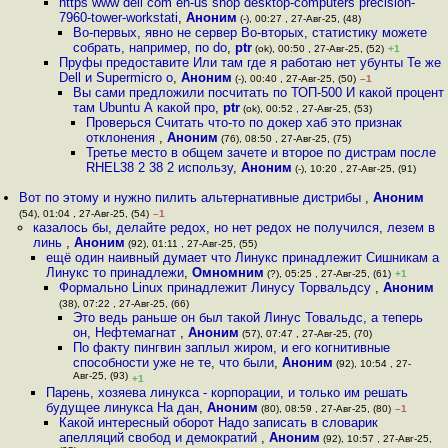
https www dell com en-us shop desktop-computers precision-
7960-tower-workstati
,
Аноним
(-), 00:27 , 27-Авг-25, (48)
Во-первых, явно не сервер Во-вторых, статистику можете
собрать, например, по do
,
ptr
(ok), 00:50 , 27-Авг-25, (52)
+1
Пруфы предоставите Или там где я работаю нет убунты Те же
Dell и Supermicro о
,
Аноним
(-), 00:40 , 27-Авг-25, (50)
–1
Вы сами предложили посчитать по ТОП-500 И какой процент
там Ubuntu А какой про
,
ptr
(ok), 00:52 , 27-Авг-25, (53)
Проверься Считать что-то по докер хаб это признак
отклонения
,
Аноним
(76), 08:50 , 27-Авг-25, (75)
Третье место в общем зачете и второе по дистрам после
RHEL38 2 38 2 использу
,
Аноним
(-), 10:20 , 27-Авг-25, (91)
Вот по этому и нужно пилить альтернативные дистрибы
,
Аноним
(54), 01:04 , 27-Авг-25, (54)
–1
казалось бы, делайте редох, но нет редох не получился, лезем в
линь
,
Аноним
(92), 01:11 , 27-Авг-25, (55)
ещё один наивный думает что Линукс принадлежит Сишникам а
Линукс то принадлежи
,
Омномним
(?), 05:25 , 27-Авг-25, (61)
+1
Формально Linux принадлежит Линусу Торвальдсу
,
Аноним
(38), 07:22 , 27-Авг-25, (66)
Это ведь раньше он был такой Линус Товальдс, а теперь
он, Нефтемагнат
,
Аноним
(57), 07:47 , 27-Авг-25, (70)
По факту пингвин заплыл жиром, и его когнитивные
способности уже не те, что были
,
Аноним
(92), 10:54 , 27-
Авг-25, (93)
+1
Парень, хозяева линукса - корпорации, и только им решать
будущее линукса На дан
,
Аноним
(80), 08:59 , 27-Авг-25, (80)
–1
Какой интересный оборот Надо записать в словарик
апелляций свобод и демократий
,
Аноним
(92), 10:57 , 27-Авг-25,