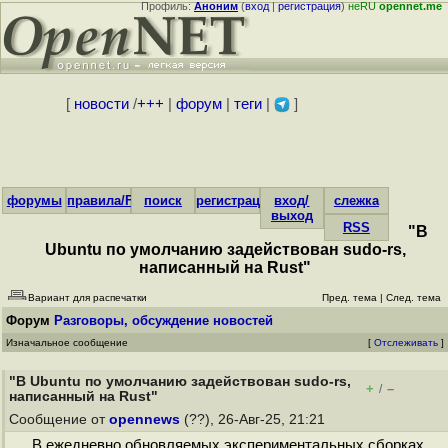
Профиль:
Аноним
(
вход
|
регистрация
)
неRU
opennet.me
[
новости
/
+++
|
форум
|
теги
|
]
форумы
правила/FAQ
поиск
регистрация
вход/
слежка
выход
RSS
"В
Ubuntu по умолчанию задействован sudo-rs,
написанный на Rust"
Вариант для распечатки
Пред. тема
|
След. тема
Форум
Разговоры, обсуждение новостей
Изначальное сообщение
[
Отслеживать
]
"В Ubuntu по умолчанию задействован sudo-rs,
+
–
/
написанный на Rust"
Сообщение от
opennews
(??), 26-Авг-25, 21:21
В ежедневно обновляемых экспериментальных сборках