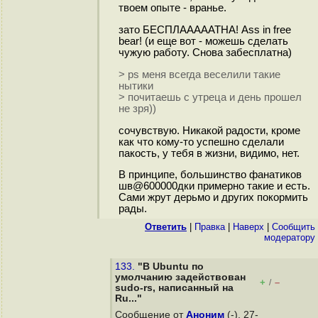
твоем опыте - вранье.
зато БЕСПЛАААААТНА! Ass in free
bear! (и еще вот - можешь сделать
чужую работу. Снова забесплатна)
> ps меня всегда веселили такие
нытики
> почитаешь с утреца и день прошел
не зря))
сочувствую. Никакой радости, кроме
как что кому-то успешно сделали
пакость, у тебя в жизни, видимо, нет.
В принципе, большинство фанатиков
шв@600000дки примерно такие и есть.
Сами жрут дерьмо и других покормить
рады.
Ответить
|
Правка
|
Наверх
|
Cообщить
модератору
133.
"В Ubuntu по
умолчанию задействован
+
–
/
sudo-rs, написанный на
Ru..."
Сообщение от
Аноним
(-), 27-