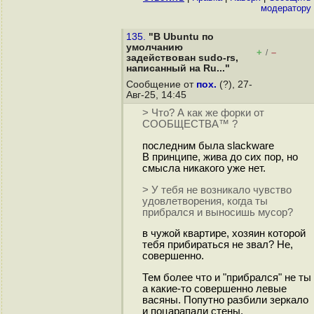
модератору
135.
"В Ubuntu по
умолчанию
+
–
/
задействован sudo-rs,
написанный на Ru..."
Сообщение от
пох.
(?), 27-
Авг-25, 14:45
> Что? А как же форки от
СООБЩЕСТВА™ ?
последним была slackware
В принципе, жива до сих пор, но
смысла никакого уже нет.
> У тебя не возникало чувство
удовлетворения, когда ты
прибрался и выносишь мусор?
в чужой квартире, хозяин которой
тебя прибираться не звал? Не,
совершенно.
Тем более что и "прибрался" не ты
а какие-то совершенно левые
васяны. Попутно разбили зеркало
и поцарапали стены.