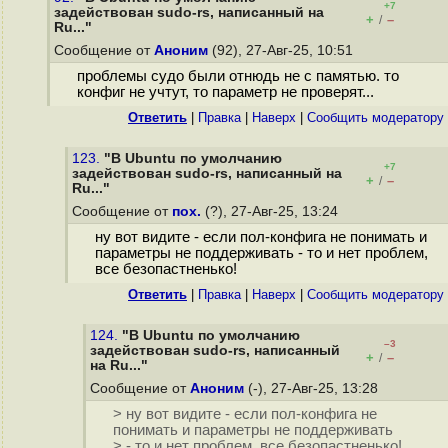
+7
задействован sudo-rs, написанный на
+
–
/
Ru..."
Сообщение от
Аноним
(92), 27-Авг-25, 10:51
проблемы судо были отнюдь не с памятью. то
конфиг не учтут, то параметр не проверят...
Ответить
|
Правка
|
Наверх
|
Cообщить модератору
123.
"В Ubuntu по умолчанию
+7
задействован sudo-rs, написанный на
+
–
/
Ru..."
Сообщение от
пох.
(?), 27-Авг-25, 13:24
ну вот видите - если пол-конфига не понимать и
параметры не поддерживать - то и нет проблем,
все безопастненько!
Ответить
|
Правка
|
Наверх
|
Cообщить модератору
124.
"В Ubuntu по умолчанию
–3
задействован sudo-rs, написанный
+
–
/
на Ru..."
Сообщение от
Аноним
(-), 27-Авг-25, 13:28
> ну вот видите - если пол-конфига не
понимать и параметры не поддерживать
> - то и нет проблем, все безопастненько!