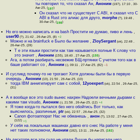
ты повторил то, что сказал Ан
,
Аноним
(197), 17:10 , 30-
Авг-25, (
)
197
Он сказал что не существует C ABI, я сказал что C
ABI в Rust это алиас для друго
,
morphe
(?), 19:48 ,
30-Авг-25, (
)
198
Но его можно написать и на bash Простити не думаю, пиво и лень
,
user90
(?), 21:42 , 26-Авг-25, (8)
+2
Можно и на brainfuck е Было бы желание
,
ZloySergant
(ok), 22:48 ,
26-Авг-25, (28)
Т е эти языки простити как там называется полные К слову что
это значит
,
Аноним
(155), 18:40 , 27-Авг-25, (
155
)
Ага, а потом разбирать несвежие БЩ-пртянки С учетом того как в
баше работают со
,
Аноним
(-), 09:11 , 27-Авг-25, (82)
–1
И сусликд почему-то не трогают Хотя должны были бы в первую
очередь
,
Аноним
(10), 21:50 , 26-Авг-25, (10)
тогда IBM аннигилирует сам с собой
,
12yoexpert
(ok), 22:54 , 26-Авг-25,
(31)
А я вообще все это sudo вынес нахрен Надоели вечными дырами с
какими там visudo
,
Аноним
(-), 21:58 , 26-Авг-25, (12)
+4
Я тоже когда-то пытался без него обойтись Вот только, как
выяснилось, различные
,
ptr
(ok), 22:57 , 26-Авг-25, (32)
Canon фотоаппорат Нас не обманешь
,
анон
(?), 13:02 , 27-Авг-25,
(122)
+1
У себя на локальных машинах давно его снес На работе у меня
нет таких полномочи
,
Аноним
(182), 13:11 , 28-Авг-25, (
182
)
На десктопе все эти судо не упали Лучше бы написали чего