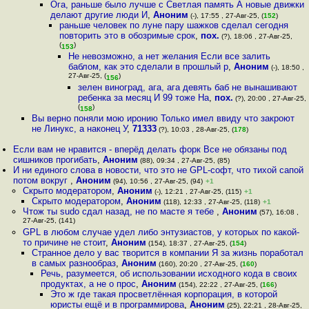
Ога, раньше было лучше с Светлая память А новые движки
делают другие люди И
,
Аноним
(-), 17:55 , 27-Авг-25, (
152
)
раньше человек по луне пару шажков сделал сегодня
повторить это в обозримые срок
,
пох.
(?), 18:06 , 27-Авг-25,
(
)
153
Не невозможно, а нет желания Если все залить
баблом, как это сделали в прошлый р
,
Аноним
(-), 18:50 ,
27-Авг-25, (
)
156
зелен виноград, ага, ага девять баб не вынашивают
ребенка за месяц И 99 тоже На
,
пох.
(?), 20:00 , 27-Авг-25,
(
)
158
Вы верно поняли мою иронию Только имел ввиду что закроют
не Линукс, а наконец У
,
71333
(?), 10:03 , 28-Авг-25, (
178
)
Если вам не нравится - вперёд делать форк Все не обязаны под
сишников прогибать
,
Аноним
(88), 09:34 , 27-Авг-25, (85)
И ни единого слова в новости, что это не GPL-софт, что тихой сапой
потом вокруг
,
Аноним
(94), 10:56 , 27-Авг-25, (94)
+1
Скрыто модератором
,
Аноним
(-), 12:21 , 27-Авг-25, (115)
+1
Скрыто модератором
,
Аноним
(118), 12:33 , 27-Авг-25, (118)
+1
Чтож ты sudo сдал назад, не по масте я тебе
,
Аноним
(57), 16:08 ,
27-Авг-25, (141)
GPL в любом случае удел либо энтузиастов, у которых по какой-
то причине не стоит
,
Аноним
(154), 18:37 , 27-Авг-25, (
154
)
Странное дело у вас творится в компании Я за жизнь поработал
в самых разнообраз
,
Аноним
(160), 20:20 , 27-Авг-25, (
160
)
Речь, разумеется, об использовании исходного кода в своих
продуктах, а не о прос
,
Аноним
(154), 22:22 , 27-Авг-25, (
166
)
Это ж где такая просветлённая корпорация, в которой
юристы ещё и в программирова
,
Аноним
(25), 22:21 , 28-Авг-25,