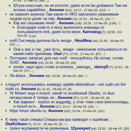
07:40 , 27-Авг-25, (69)
+3
Штука классная, но не взлетит, даже если бы добавили Там же
всякие capabilities
,
Аноним
(112), 12:17 , 27-Авг-25, (112)
+2
не заменят конечно Там какое-то НКО заплатило уважаемым
людям кучу денег за пер
,
Аноним
(11), 21:51 , 26-Авг-25, (11)
+3
Как же сишникам печёт
,
Аноним
(138), 15:29 , 27-Авг-25, (138)
–2
Благодаря sudo-rs я могу выполнять команды от
пользователя root, даже если меня
,
Капчевод
(?), 16:58 , 03-
Сен-25, (
)
199
run0 Системда должна быть везде
,
НяшМяш
(ok), 21:59 , 26-Авг-25,
(13)
+1
Она у вас и так _уже есть_ везде - нежелание пользоваться по
каким-либо причинам
,
User
(??), 07:34 , 27-Авг-25, (67)
–1
Поттеринг написал для них run0 - пользуйтесь Не хотим, хотим
SUID
,
Аноним
(16), 22:03 , 26-Авг-25, (16)
понял, еще одно слово в копилку _никогда_
,
dannyD
(?), 22:43 , 26-
Авг-25, (27)
+1
На doass
,
Аноним
(38), 23:38 , 26-Авг-25, (38)
+2
следует использовать команду update-alternatives --set sudo usr bin
sudo cv
,
Аноним
(4), 21:32 , 26-Авг-25, (4)
Ух Может еще и mount, какой то особенный Ubuntu, то был
нетакусиком А теперь он
,
Аноним
(57), 21:37 , 26-Авг-25, (6)
Как вариант - toybox из андройд, у этих тоже свои веплосипеды,
и mount есть
,
Аноним
(17), 22:17 , 26-Авг-25, (20)
–1
https forum ubuntu ru
,
Аноним
(111), 12:16 , 27-Авг-25, (111)
К чему такая спешка Спешка как-раз приводит к ошибкам
,
DasKolbass
(?), 21:37 , 26-Авг-25, (5)
+4
сроки окупаемости не резиновые
,
12yoexpert
(ok), 22:52 , 26-Авг-25, (30)