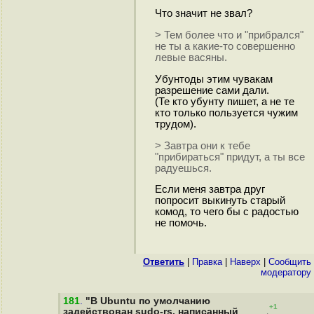
Что значит не звал?
> Тем более что и "прибрался"
не ты а какие-то совершенно
левые васяны.
Убунтоды этим чувакам
разрешение сами дали.
(Те кто убунту пишет, а не те
кто только пользуется чужим
трудом).
> Завтра они к тебе
"прибираться" придут, а ты все
радуешься.
Если меня завтра друг
попросит выкинуть старый
комод, то чего бы с радостью
не помочь.
Ответить
|
Правка
|
Наверх
|
Cообщить
модератору
181
.
"В Ubuntu по умолчанию
+1
задействован sudo-rs, написанный