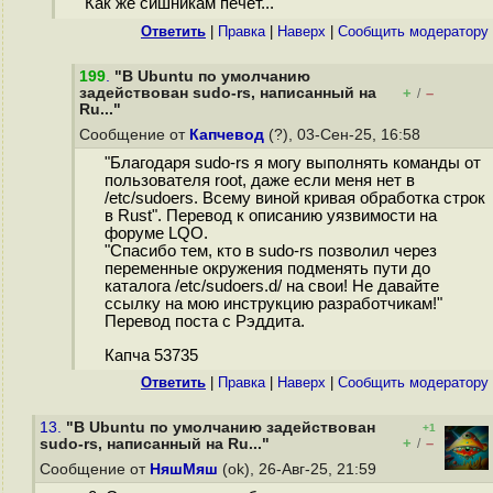
Как же сишникам печёт...
Ответить
|
Правка
|
Наверх
|
Cообщить модератору
199
.
"В Ubuntu по умолчанию
задействован sudo-rs, написанный на
+
–
/
Ru..."
Сообщение от
Капчевод
(?), 03-Сен-25, 16:58
"Благодаря sudo-rs я могу выполнять команды от
пользователя root, даже если меня нет в
/etc/sudoers. Всему виной кривая обработка строк
в Rust". Перевод к описанию уязвимости на
форуме LQO.
"Спасибо тем, кто в sudo-rs позволил через
переменные окружения подменять пути до
каталога /etc/sudoers.d/ на свои! Не давайте
ссылку на мою инструкцию разработчикам!"
Перевод поста с Рэддита.
Капча 53735
Ответить
|
Правка
|
Наверх
|
Cообщить модератору
13.
"В Ubuntu по умолчанию задействован
+1
+
–
sudo-rs, написанный на Ru..."
/
Сообщение от
НяшМяш
(ok), 26-Авг-25, 21:59