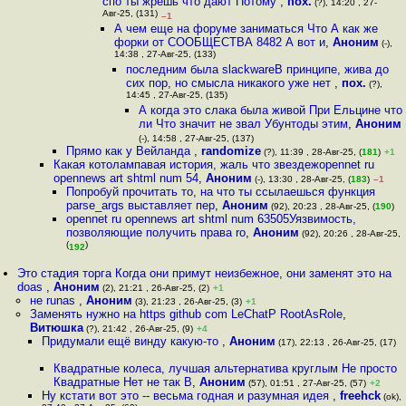
спо ты жрешь что дают Потому
,
пох.
(?), 14:20 , 27-
Авг-25, (131)
–1
А чем еще на форуме заниматься Что А как же
форки от СООБЩЕСТВА 8482 А вот и
,
Аноним
(-),
14:38 , 27-Авг-25, (133)
последним была slackwareВ принципе, жива до
сих пор, но смысла никакого уже нет
,
пох.
(?),
14:45 , 27-Авг-25, (135)
А когда это слака была живой При Ельцине что
ли Что значит не звал Убунтоды этим
,
Аноним
(-), 14:58 , 27-Авг-25, (137)
Прямо как у Вейланда
,
randomize
(?), 11:39 , 28-Авг-25, (
181
)
+1
Какая котолампавая история, жаль что звездежopennet ru
opennews art shtml num 54
,
Аноним
(-), 13:30 , 28-Авг-25, (
183
)
–1
Попробуй прочитать то, на что ты ссылаешься функция
parse_args выставляет пер
,
Аноним
(92), 20:23 , 28-Авг-25, (
190
)
opennet ru opennews art shtml num 63505Уязвимость,
позволяющие получить права ro
,
Аноним
(92), 20:26 , 28-Авг-25,
(
)
192
Это стадия торга Когда они примут неизбежное, они заменят это на
doas
,
Аноним
(2), 21:21 , 26-Авг-25, (2)
+1
не runas
,
Аноним
(3), 21:23 , 26-Авг-25, (3)
+1
Заменять нужно на https github com LeChatP RootAsRole
,
Витюшка
(?), 21:42 , 26-Авг-25, (9)
+4
Придумали ещё винду какую-то
,
Аноним
(17), 22:13 , 26-Авг-25, (17)
Квадратные колеса, лучшая альтернатива круглым Не просто
Квадратные Нет не так В
,
Аноним
(57), 01:51 , 27-Авг-25, (57)
+2
Ну кстати вот это -- весьма годная и разумная идея
,
freehck
(ok),