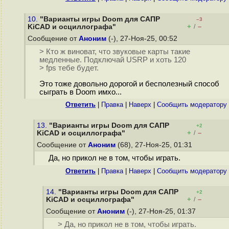
10.
"Варианты игры Doom для САПР
–3
+
–
KiCAD и осциллографа"
/
Сообщение от
Аноним
(-), 27-Ноя-25, 00:52
> Кто ж виноват, что звуковые карты такие
медленные. Подключай USRP и хоть 120
> fps тебе будет.
Это тоже довольно дорогой и бесполезный способ
сыграть в Doom имхо...
Ответить
|
Правка
|
Наверх
|
Cообщить модератору
13.
"Варианты игры Doom для САПР
+2
+
–
KiCAD и осциллографа"
/
Сообщение от
Аноним
(68), 27-Ноя-25, 01:31
Да, но прикол не в том, чтобы играть.
Ответить
|
Правка
|
Наверх
|
Cообщить модератору
14.
"Варианты игры Doom для САПР
+2
+
–
KiCAD и осциллографа"
/
Сообщение от
Аноним
(-), 27-Ноя-25, 01:37
> Да, но прикол не в том, чтобы играть.