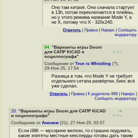
Оно там хитрое. Оно сначала стартует
в 13h, потом переключается в плейны,
но у этого режима название Mode Y, а
не X, потому что X - 320x240.
Ответить
|
Правка
|
Наверх
|
Cообщить
модератору
94
.
"Варианты игры Doom
для САПР KiCAD и
+
–
/
осциллографа"
Сообщение от
Tron is Whistling
(?),
29-Ноя-25, 17:54
Разница в том, что Mode Y не требует
отдельного сетапа развёртки, биос всё
уже сделал.
Ответить
|
Правка
|
К родителю #89
|
Наверх
|
Cообщить модератору
20.
"Варианты игры Doom для САПР KiCAD
+6
+
–
и осциллографа"
/
Сообщение от
Аноним
(21), 27-Ноя-25, 02:57
Если i386 — мусорное железо, то страшно подумать,
какие эпитеты местные кексперды готовы дать таким