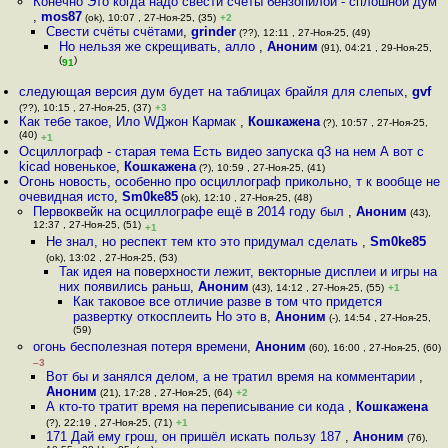
Конечно Это когда надо свести счёты бензопилой - сплошной дум
,
mos87
(ok), 10:07 , 27-Ноя-25, (35)
+2
Свести счёты счётами
,
grinder
(??), 12:11 , 27-Ноя-25, (49)
Но нельзя же скрещивать, алло
,
Аноним
(91), 04:21 , 29-Ноя-25,
(
)
91
следующая версия дум будет на таблицах брайля для слепых
,
gvf
(??), 10:15 , 27-Ноя-25, (37)
+3
Как тебе такое, Ило WДжон Кармак
,
Кошкажена
(?), 10:57 , 27-Ноя-25,
(40)
+1
Осциллограф - старая тема Есть видео запуска q3 на нем А вот с
kicad новенькое
,
Кошкажена
(?), 10:59 , 27-Ноя-25, (41)
Огонь новость, особенно про осциллограф прикольно, т к вообще не
очевидная исто
,
Sm0ke85
(ok), 12:10 , 27-Ноя-25, (48)
Первоквейк на осциллографе ещё в 2014 году был
,
Аноним
(43),
12:37 , 27-Ноя-25, (51)
+1
Не знал, но респект тем кто это придумал сделать
,
Sm0ke85
(ok), 13:02 , 27-Ноя-25, (53)
Так идея на поверхности лежит, векторные дисплеи и игры на
них появились раньш
,
Аноним
(43), 14:12 , 27-Ноя-25, (55)
+1
Как таковое все отличие разве в том что придется
развертку откосплеить Но это в
,
Аноним
(-), 14:54 , 27-Ноя-25,
(59)
огонь бесполезная потеря времени
,
Аноним
(60), 16:00 , 27-Ноя-25, (60)
–3
Вот бы и занялся делом, а не тратил время на комментарии
,
Аноним
(21), 17:28 , 27-Ноя-25, (64)
+2
А кто-то тратит время на переписывание си кода
,
Кошкажена
(?), 22:19 , 27-Ноя-25, (71)
+1
171 Дай ему грош, он пришёл искать пользу 187
,
Аноним
(76),