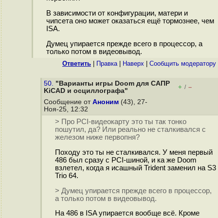
В зависимости от конфигурации, матери и
чипсета оно может оказаться ещё тормознее, чем
ISA.
Думец упирается прежде всего в процессор, а
только потом в видеовывод.
Ответить
|
Правка
|
Наверх
|
Cообщить модератору
50.
"Варианты игры Doom для САПР
+
–
/
KiCAD и осциллографа"
Сообщение от
Аноним
(43), 27-
Ноя-25, 12:32
> Про PCI-видеокарту это ты так тонко
пошутил, да? Или реально не сталкивался с
железом ниже первопня?
Походу это ты не сталкивался. У меня первый
486 был сразу с PCI-шиной, и ка же Doom
взлетел, когда я исашный Trident заменил на S3
Trio 64.
> Думец упирается прежде всего в процессор,
а только потом в видеовывод.
На 486 в ISA упирается вообще всё. Кроме