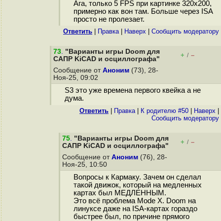
Ага, только 5 FPS при картинке 320x200,
примерно как вон там. Больше через ISA
просто не пролезает.
Ответить
|
Правка
|
Наверх
|
Cообщить модератору
73
.
"Варианты игры Doom для
+
–
/
САПР KiCAD и осциллографа"
Сообщение от
Аноним
(73), 28-
Ноя-25, 09:02
S3 это уже времена первого квейка а не
дума.
Ответить
|
Правка
|
К родителю #50
|
Наверх
|
Cообщить модератору
75
.
"Варианты игры Doom для
+
–
/
САПР KiCAD и осциллографа"
Сообщение от
Аноним
(76), 28-
Ноя-25, 10:50
Вопросы к Кармаку. Зачем он сделал
такой движок, который на медленных
картах был МЕДЛЕННЫМ.
Это всё проблема Mode X. Doom на
линуксе даже на ISA-картах гораздо
быстрее был, по причине прямого