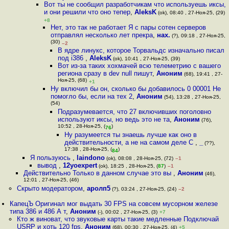
Вот ты не сообщил разработчикам что используешь иксы,
и они решили что оно тепер
,
AleksK
(ok), 08:40 , 27-Ноя-25, (29)
+8
Нет, это так не работает Я с пары сотен серверов
отправлял несколько лет прекра
,
нах.
(?), 09:18 , 27-Ноя-25,
(30)
–2
В ядре линукс, которое Торвальдс изначально писал
под i386
,
AleksK
(ok), 10:41 , 27-Ноя-25, (39)
Вот из-за таких хохмачей всю телеметрию с вашего
региона сразу в dev null пишут
,
Аноним
(68), 19:41 , 27-
Ноя-25, (68)
+1
Ну включил бы он, сколько бы добавилось 0 00001 Не
помогло бы, если на тех 2
,
Аноним
(54), 13:28 , 27-Ноя-25,
(54)
Подразумевается, что 27 включивших поголовно
используют иксы, но ведь это не та
,
Аноним
(76),
10:52 , 28-Ноя-25, (
)
76
Ну разумеется ты знаешь лучше как оно в
действительности, а не на самом деле С
,
_
(??),
17:38 , 28-Ноя-25, (
)
84
Я пользуюсь
,
laindono
(ok), 08:08 , 28-Ноя-25, (72)
–1
вывод
,
12yoexpert
(ok), 18:25 , 28-Ноя-25, (
87
)
–1
Действительно Только в данном случае это вы
,
Аноним
(46),
12:01 , 27-Ноя-25, (46)
Скрыто модератором
,
аролп5
(?), 03:24 , 27-Ноя-25, (24)
–2
КапецЪ Оригинал мог выдать 30 FPS на совсем мусорном железе
типа 386 и 486 А т
,
Аноним
(-), 00:02 , 27-Ноя-25, (3)
+7
Кто ж виноват, что звуковые карты такие медленные Подключай
USRP и хоть 120 fps
,
Аноним
(68), 00:30 , 27-Ноя-25, (4)
+5