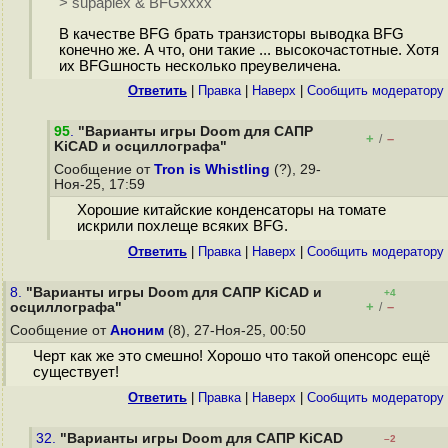
> supaplex & BFGxxxx
В качестве BFG брать транзисторы выводка BFG
конечно же. А что, они такие ... высокочастотные. Хотя
их BFGшность несколько преувеличена.
Ответить
|
Правка
|
Наверх
|
Cообщить модератору
95
.
"Варианты игры Doom для САПР
+
–
/
KiCAD и осциллографа"
Сообщение от
Tron is Whistling
(?), 29-
Ноя-25, 17:59
Хорошие китайские конденсаторы на томате
искрили похлеще всяких BFG.
Ответить
|
Правка
|
Наверх
|
Cообщить модератору
8.
"Варианты игры Doom для САПР KiCAD и
+4
+
–
осциллографа"
/
Сообщение от
Аноним
(8), 27-Ноя-25, 00:50
Черт как же это смешно! Хорошо что такой опенсорс ещё
существует!
Ответить
|
Правка
|
Наверх
|
Cообщить модератору
32.
"Варианты игры Doom для САПР KiCAD
–2