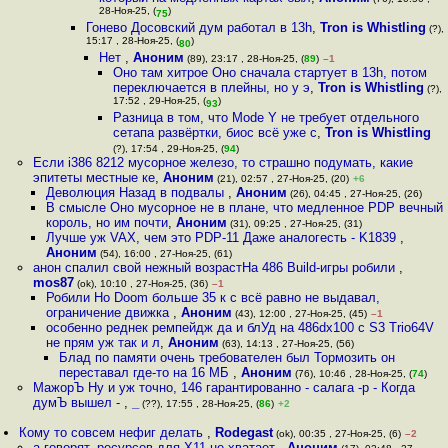
28-Ноя-25, (
)
75
Гонево Досовский дум работал в 13h
,
Tron is Whistling
(?),
15:17 , 28-Ноя-25, (
)
80
Нет
,
Аноним
(89), 23:17 , 28-Ноя-25, (
89
)
–1
Оно там хитрое Оно сначала стартует в 13h, потом
переключается в плейны, но у э
,
Tron is Whistling
(?),
17:52 , 29-Ноя-25, (
)
93
Разница в том, что Mode Y не требует отдельного
сетапа развёртки, биос всё уже с
,
Tron is Whistling
(?), 17:54 , 29-Ноя-25, (
94
)
Если i386 8212 мусорное железо, то страшно подумать, какие
эпитеты местные ке
,
Аноним
(21), 02:57 , 27-Ноя-25, (20)
+6
Деволюция Назад в подвалы
,
Аноним
(26), 04:45 , 27-Ноя-25, (26)
В смысле Оно мусорное не в плане, что медленное PDP вечный
король, но им почти
,
Аноним
(31), 09:25 , 27-Ноя-25, (31)
Лучше уж VAX, чем это PDP-11 Даже аналогесть - K1839
,
Аноним
(54), 16:00 , 27-Ноя-25, (61)
анон спалил свой нежный возрастНа 486 Build-игры робили
,
mos87
(ok), 10:10 , 27-Ноя-25, (36)
–1
Робили Но Doom больше 35 к с всё равно не выдавал,
ограничение движка
,
Аноним
(43), 12:00 , 27-Ноя-25, (45)
–1
особенно реднек ремпейдж да и блУд на 486dx100 с S3 Trio64V
не прям уж так и л
,
Аноним
(63), 14:13 , 27-Ноя-25, (56)
Блад по памяти очень требователен был Тормозить он
переставал где-то на 16 МБ
,
Аноним
(76), 10:46 , 28-Ноя-25, (
74
)
МажорЪ Ну и уж точно, 146 гарантированно - салага -р - Когда
думЪ вышел -
,
_
(??), 17:55 , 28-Ноя-25, (
86
)
+2
Кому то совсем нефиг делать
,
Rodegast
(ok), 00:35 , 27-Ноя-25, (6)
–2
а говорят, ресурсов для Х11 не хватает
,
Аноним