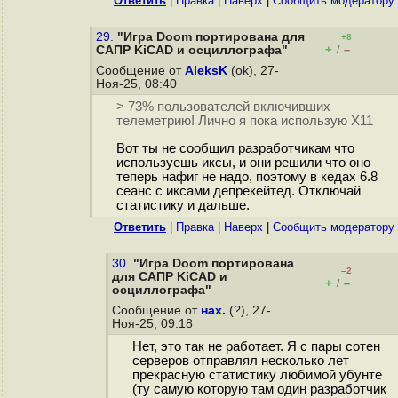
Ответить
|
Правка
|
Наверх
|
Cообщить модератору
29.
"Игра Doom портирована для
+8
+
–
САПР KiCAD и осциллографа"
/
Сообщение от
AleksK
(ok), 27-
Ноя-25, 08:40
> 73% пользователей включивших
телеметрию! Лично я пока использую Х11
Вот ты не сообщил разработчикам что
используешь иксы, и они решили что оно
теперь нафиг не надо, поэтому в кедах 6.8
сеанс с иксами депрекейтед. Отключай
статистику и дальше.
Ответить
|
Правка
|
Наверх
|
Cообщить модератору
30.
"Игра Doom портирована
–2
для САПР KiCAD и
+
–
/
осциллографа"
Сообщение от
нах.
(?), 27-
Ноя-25, 09:18
Нет, это так не работает. Я с пары сотен
серверов отправлял несколько лет
прекрасную статистику любимой убунте
(ту самую которую там один разработчик