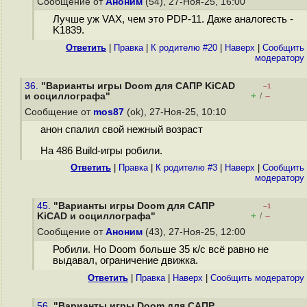
Сообщение от
Аноним
(54), 27-Ноя-25, 16:00
Лучше уж VAX, чем это PDP-11. Даже аналогесть -
K1839.
Ответить
|
Правка
|
К родителю #20
|
Наверх
|
Cообщить
модератору
36.
"Варианты игры Doom для САПР KiCAD
–1
+
–
и осциллографа"
/
Сообщение от
mos87
(ok), 27-Ноя-25, 10:10
анон спалил свой нежный возраст
На 486 Build-игры робили.
Ответить
|
Правка
|
К родителю #3
|
Наверх
|
Cообщить
модератору
45.
"Варианты игры Doom для САПР
–1
+
–
KiCAD и осциллографа"
/
Сообщение от
Аноним
(43), 27-Ноя-25, 12:00
Робили. Но Doom больше 35 к/с всё равно не
выдавал, ограничение движка.
Ответить
|
Правка
|
Наверх
|
Cообщить модератору
56.
"Варианты игры Doom для САПР