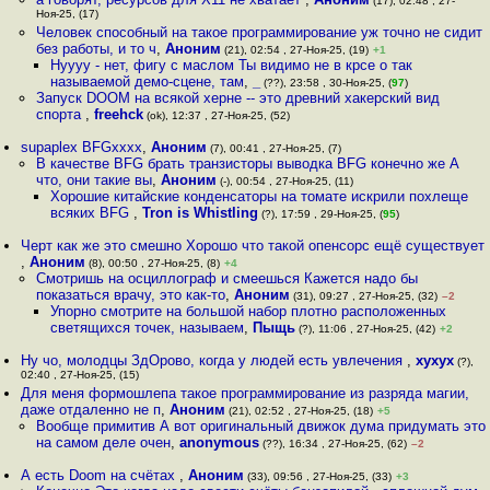
(17), 02:48 , 27-
Ноя-25, (17)
Человек способный на такое программирование уж точно не сидит
без работы, и то ч
,
Аноним
(21), 02:54 , 27-Ноя-25, (19)
+1
Нуууу - нет, фигу с маслом Ты видимо не в крсе о так
называемой демо-сцене, там
,
_
(??), 23:58 , 30-Ноя-25, (
97
)
Запуск DOOM на всякой херне -- это древний хакерский вид
спорта
,
freehck
(ok), 12:37 , 27-Ноя-25, (52)
supaplex BFGxxxx
,
Аноним
(7), 00:41 , 27-Ноя-25, (7)
В качестве BFG брать транзисторы выводка BFG конечно же А
что, они такие вы
,
Аноним
(-), 00:54 , 27-Ноя-25, (11)
Хорошие китайские конденсаторы на томате искрили похлеще
всяких BFG
,
Tron is Whistling
(?), 17:59 , 29-Ноя-25, (
95
)
Черт как же это смешно Хорошо что такой опенсорс ещё существует
,
Аноним
(8), 00:50 , 27-Ноя-25, (8)
+4
Смотришь на осциллограф и смеешься Кажется надо бы
показаться врачу, это как-то
,
Аноним
(31), 09:27 , 27-Ноя-25, (32)
–2
Упорно смотрите на большой набор плотно расположенных
светящихся точек, называем
,
Пыщь
(?), 11:06 , 27-Ноя-25, (42)
+2
Ну чо, молодцы ЗдОрово, когда у людей есть увлечения
,
хухух
(?),
02:40 , 27-Ноя-25, (15)
Для меня формошлепа такое программирование из разряда магии,
даже отдаленно не п
,
Аноним
(21), 02:52 , 27-Ноя-25, (18)
+5
Вообще примитив А вот оригинальный движок дума придумать это
на самом деле очен
,
anonymous
(??), 16:34 , 27-Ноя-25, (62)
–2
А есть Doom на счётах
,
Аноним
(33), 09:56 , 27-Ноя-25, (33)
+3