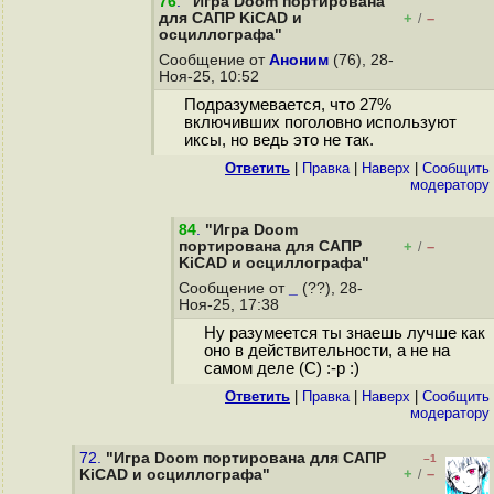
76
.
"Игра Doom портирована
для САПР KiCAD и
+
–
/
осциллографа"
Сообщение от
Аноним
(76), 28-
Ноя-25, 10:52
Подразумевается, что 27%
включивших поголовно используют
иксы, но ведь это не так.
Ответить
|
Правка
|
Наверх
|
Cообщить
модератору
84
.
"Игра Doom
портирована для САПР
+
–
/
KiCAD и осциллографа"
Сообщение от
_
(??), 28-
Ноя-25, 17:38
Ну разумеется ты знаешь лучше как
оно в действительности, а не на
самом деле (С) :-р :)
Ответить
|
Правка
|
Наверх
|
Cообщить
модератору
72.
"Игра Doom портирована для САПР
–1
+
–
KiCAD и осциллографа"
/