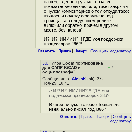
нашел, сделал круглые глаза, ее
показательно выключили, тикет закрыли,
с нулем комментариев о том откуда такое
взялось и почему оформлено под
троянца, а в следующем релизе
включили обратно, причем в другом
месте, без палева)
И?! И?! ИИИИИ?!!! ГДЕ моя поддержка
процессоров 286?!
Ответить
|
Правка
|
Наверх
|
Cообщить модератору
39.
"Игра Doom портирована
для САПР KiCAD и
+
–
/
осциллографа"
Сообщение от
AleksK
(ok), 27-
Ноя-25, 10:41
> И?! И?! ИИИИИ?!!! ГДЕ моя
поддержка процессоров 286?!
В ядре линукс, которое Торвальдс
изначально писал под i386?
Ответить
|
Правка
|
Наверх
|
Cообщить
модератору