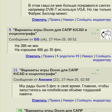
В этом смысле мне больше понравился синтез
например DVB-T используя VGA. Но так только
Фабрис Беллар может.
Ответить
|
Правка
|
Наверх
|
Cообщить модератору
9.
"Варианты игры Doom для САПР KiCAD и
+4
+
–
осциллографа"
/
Сообщение от
GG
(ok), 27-Ноя-25, 00:51
На 386 не мог.
На хорошем 486 до 35 фпс.
Ответить
|
Правка
|
К родителю #3
|
Наверх
|
Cообщить
модератору
21.
"Варианты игры Doom для САПР
+5
+
–
KiCAD и осциллографа"
/
Сообщение от
Аноним
(21), 27-Ноя-25, 02:58
Мы рады были 5 фпс в своё время. Главное, чтобы
запустилось на плебейском объёме тогдашней
памяти.
Ответить
|
Правка
|
Наверх
|
Cообщить модератору
79
.
"Варианты игры Doom для САПР