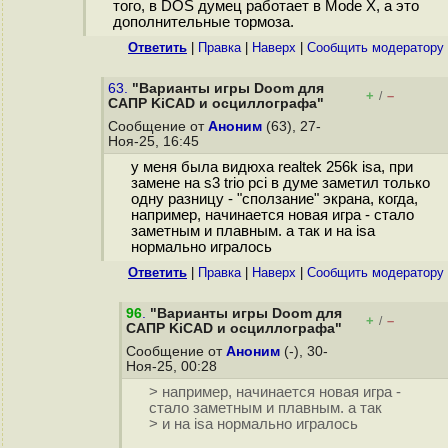
того, в DOS думец работает в Mode X, а это
дополнительные тормоза.
Ответить
|
Правка
|
Наверх
|
Cообщить модератору
63.
"Варианты игры Doom для
+
–
/
САПР KiCAD и осциллографа"
Сообщение от
Аноним
(63), 27-
Ноя-25, 16:45
у меня была видюха realtek 256k isa, при
замене на s3 trio pci в думе заметил только
одну разницу - "сползание" экрана, когда,
например, начинается новая игра - стало
заметным и плавным. а так и на isa
нормально игралось
Ответить
|
Правка
|
Наверх
|
Cообщить модератору
96
.
"Варианты игры Doom для
+
–
/
САПР KiCAD и осциллографа"
Сообщение от
Аноним
(-), 30-
Ноя-25, 00:28
> например, начинается новая игра -
стало заметным и плавным. а так
> и на isa нормально игралось