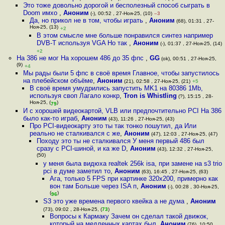
Это тоже довольно дорогой и бесполезный способ сыграть в
Doom имхо
,
Аноним
(-), 00:52 , 27-Ноя-25, (10)
–3
Да, но прикол не в том, чтобы играть
,
Аноним
(68), 01:31 , 27-
Ноя-25, (13)
+2
В этом смысле мне больше понравился синтез например
DVB-T используя VGA Но так
,
Аноним
(-), 01:37 , 27-Ноя-25, (14)
+2
На 386 не мог На хорошем 486 до 35 фпс
,
GG
(ok), 00:51 , 27-Ноя-25,
(9)
+4
Мы рады были 5 фпс в своё время Главное, чтобы запустилось
на плебейском объёме
,
Аноним
(21), 02:58 , 27-Ноя-25, (21)
+5
В своё время умудрились запустить MK1 на 80386 1Mb,
используя своп Лагало конкр
,
Tron is Whistling
(?), 15:15 , 28-
Ноя-25, (
)
79
И с хорошей видеокартой, VLB или предпочтительно PCI На 386
было как-то играб
,
Аноним
(43), 11:26 , 27-Ноя-25, (43)
Про PCI-видеокарту это ты так тонко пошутил, да Или
реально не сталкивался с же
,
Аноним
(47), 12:03 , 27-Ноя-25, (47)
Походу это ты не сталкивался У меня первый 486 был
сразу с PCI-шиной, и ка же D
,
Аноним
(43), 12:32 , 27-Ноя-25,
(50)
у меня была видюха realtek 256k isa, при замене на s3 trio
pci в думе заметил то
,
Аноним
(63), 16:45 , 27-Ноя-25, (63)
Ага, только 5 FPS при картинке 320x200, примерно как
вон там Больше через ISA п
,
Аноним
(-), 00:28 , 30-Ноя-25,
(
)
96
S3 это уже времена первого квейка а не дума
,
Аноним
(73), 09:02 , 28-Ноя-25, (
73
)
Вопросы к Кармаку Зачем он сделал такой движок,
который на медленных картах был
,
Аноним
(76), 10:50 ,