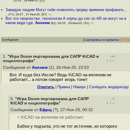
10:55 , 28-Ноя-25, (
)
77
Завидую людям Могут себе позволить прорву времени профакать
,
_
(??), 19:27 , 27-Ноя-25, (67)
+2
Вот это творчество, технологии А корпы до сих по AR не могут ни в
каком виде сде
,
Аноним
(91), 04:25 , 29-Ноя-25, (
92
)
+1
Сообщения
[
Сортировка по времени
|
RSS
]
1.
"Игра Doom портирована для САПР KiCAD и
+14
+
–
осциллографа"
/
Сообщение от
Аноним
(1), 26-Ноя-25, 23:53
Вот. И куда без Иксов? Ведь KiCAD на вяленом не
работает... а потом говорят игорь тонет
Ответить
|
Правка
|
Наверх
|
Cообщить модератору
5.
"Игра Doom портирована для САПР
+3
+
–
KiCAD и осциллографа"
/
Сообщение от
Ефрщ
(?), 27-Ноя-25, 00:32
> KiCAD на вяленом не работает.
Бабки у подъеза, это не тот источник, из которого