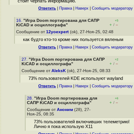
стоит черпать информацию.
Ответить
|
Правка
|
Наверх
|
Cообщить модератору
16.
"Игра Doom портирована для САПР
+5
+
–
KiCAD и осциллографа"
/
Сообщение от
12yoexpert
(ok), 27-Ноя-25, 02:48
как будто кто-то кроме них пользуется вяленым
Ответить
|
Правка
|
Наверх
|
Cообщить модератору
27.
"Игра Doom портирована для САПР
+2
+
–
KiCAD и осциллографа"
/
Сообщение от
AleksK
(ok), 27-Ноя-25, 08:33
73% пользователей KDE используют wayland
Ответить
|
Правка
|
Наверх
|
Cообщить модератору
28.
"Игра Doom портирована для
+6
+
–
САПР KiCAD и осциллографа"
/
Сообщение от
Аноним
(28), 27-
Ноя-25, 08:35
73% пользователей включивших телеметрию!
Лично я пока использую Х11