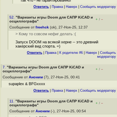
Так что - не гарантированно!
Ответить
|
Правка
|
Наверх
|
Cообщить модератору
52.
"Варианты игры Doom для САПР KiCAD и
+
–
/
осциллографа"
Сообщение от
freehck
(ok), 27-Ноя-25, 12:37
> Кому то совсем нефиг делать :(
Запуск DOOM на всякой херне -- это древний
хакерский вид спорта. =)
Ответить
|
Правка
|
К родителю #6
|
Наверх
|
Cообщить
модератору
7.
"Варианты игры Doom для САПР KiCAD и
+
–
/
осциллографа"
Сообщение от
Аноним
(7), 27-Ноя-25, 00:41
supaplex & BFGxxxx
Ответить
|
Правка
|
Наверх
|
Cообщить модератору
11.
"Варианты игры Doom для САПР KiCAD и
+
–
/
осциллографа"
Сообщение от
Аноним
(-), 27-Ноя-25, 00:54