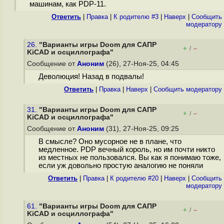
машинам, как PDP-11.
Ответить
|
Правка
|
К родителю #3
|
Наверх
|
Cообщить
модератору
26.
"Варианты игры Doom для САПР
+
–
/
KiCAD и осциллографа"
Сообщение от
Аноним
(26), 27-Ноя-25, 04:45
Деволюция! Назад в подвалы!
Ответить
|
Правка
|
Наверх
|
Cообщить модератору
31.
"Варианты игры Doom для САПР
+
–
/
KiCAD и осциллографа"
Сообщение от
Аноним
(31), 27-Ноя-25, 09:25
В смысле? Оно мусорное не в плане, что
медленное. PDP вечный король, но им почти никто
из местных не пользовался. Вы как я понимаю тоже,
если уж довольно простую аналогию не поняли
Ответить
|
Правка
|
К родителю #20
|
Наверх
|
Cообщить
модератору
61.
"Варианты игры Doom для САПР
+
–
/
KiCAD и осциллографа"