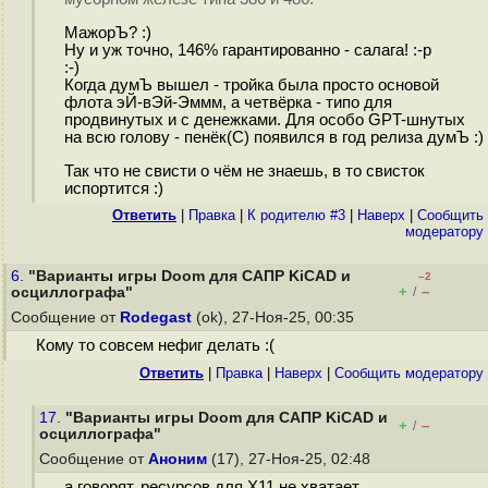
МажорЪ? :)
Ну и уж точно, 146% гарантированно - салага! :-р
:-)
Когда думЪ вышел - тройка была просто основой
флота эЙ-вЭй-Эммм, а четвёрка - типо для
продвинутых и с денежками. Для особо GPT-шнутых
на всю голову - пенёк(С) появился в год релиза думЪ :)
Так что не свисти о чём не знаешь, в то свисток
испортится :)
Ответить
|
Правка
|
К родителю #3
|
Наверх
|
Cообщить
модератору
6.
"Варианты игры Doom для САПР KiCAD и
–2
+
–
осциллографа"
/
Сообщение от
Rodegast
(ok), 27-Ноя-25, 00:35
Кому то совсем нефиг делать :(
Ответить
|
Правка
|
Наверх
|
Cообщить модератору
17.
"Варианты игры Doom для САПР KiCAD и
+
–
/
осциллографа"
Сообщение от
Аноним
(17), 27-Ноя-25, 02:48
а говорят, ресурсов для Х11 не хватает...