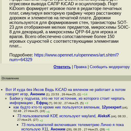
отрисовки вывода САПР KiCAD и осциллограф. Порт
KiDoom формирует игровое поле в редакторе печатных
плат, симулируя векторную графику через расстановку
дорожек и элементов на печатной плате. Дорожки
используются для формирования стен, транзисторы SOT-
23 для отображения мелких предметов, микросхемы SOIC-
8 для декораций, а микросхемы QFP-64 для игрока и
врагов. Всего обеспечено сопоставление более 150
игровых сущностей с соответствующими элементами
плат...
Подробнее:
https://www.opennet.ru/opennews/art.shtml?
num=64329
Ответить
|
Правка
|
Cообщить модератору
Оглавление
Вот И куда без Иксов Ведь KiCAD на вяленом не работает а потом
говорят игор
,
Аноним
(1), 23:53 , 26-Ноя-25, (1)
+14
Бабки у подъеза, это не тот источник, из которого стоит черпать
информацию
,
Ефрщ
(?), 00:32 , 27-Ноя-25, (5)
+3
как будто кто-то кроме них пользуется вяленым
,
12yoexpert
(ok),
02:48 , 27-Ноя-25, (16)
+5
73 пользователей KDE используют wayland
,
AleksK
(ok), 08:33 ,
27-Ноя-25, (27)
+2
73 пользователей включивших телеметрию Лично я пока
использую Х11
,
Аноним
(28), 08:35 , 27-Ноя-25, (28)
+6