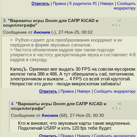
Ответить
|
Правка
|
К родителю #1
|
Наверх
|
Cообщить
модератору
3.
"Варианты игры Doom для САПР KiCAD и
+7
+
–
осциллографа"
/
Сообщение от
Аноним
(-), 27-Ноя-25, 00:02
> Python-скрипт для преобразования координат и их
передачи в форме звуковых сигналов.
> Частота обновления кадров при таком подходе
упирается в частоту дискретизация звука и составляет 4-8
кадров в секунду.
КапецЪ. Оригинал мог выдать 30 FPS на совсем мусорном
железе типа 386 и 486. А тут обвешались cad, питончиком,
электрончиком и выжали ... 4 FPS со всей этой крутотой.
Непростое это дело - гвозди микроскопом забивать!
Ответить
|
Правка
|
Наверх
|
Cообщить модератору
4.
"Варианты игры Doom для САПР KiCAD и
+5
+
–
осциллографа"
/
Сообщение от
Аноним
(68), 27-Ноя-25, 00:30
Кто ж виноват, что звуковые карты такие медленные.
Подключай USRP и хоть 120 fps тебе будет.
Ответить
|
Правка
|
Наверх
|
Cообщить модератору