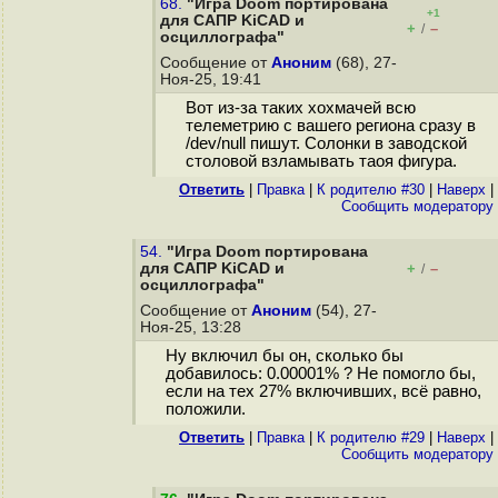
68.
"Игра Doom портирована
+1
для САПР KiCAD и
+
–
/
осциллографа"
Сообщение от
Аноним
(68), 27-
Ноя-25, 19:41
Вот из-за таких хохмачей всю
телеметрию с вашего региона сразу в
/dev/null пишут. Солонки в заводской
столовой взламывать таоя фигура.
Ответить
|
Правка
|
К родителю #30
|
Наверх
|
Cообщить модератору
54.
"Игра Doom портирована
для САПР KiCAD и
+
–
/
осциллографа"
Сообщение от
Аноним
(54), 27-
Ноя-25, 13:28
Ну включил бы он, сколько бы
добавилось: 0.00001% ? Не помогло бы,
если на тех 27% включивших, всё равно,
положили.
Ответить
|
Правка
|
К родителю #29
|
Наверх
|
Cообщить модератору