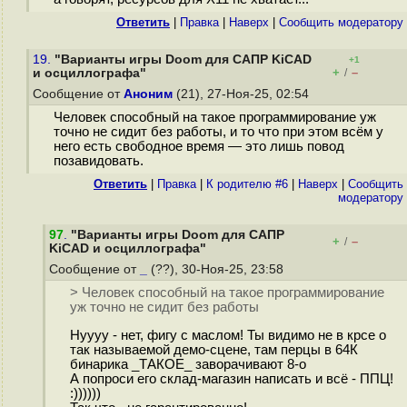
Ответить
|
Правка
|
Наверх
|
Cообщить модератору
19.
"Варианты игры Doom для САПР KiCAD
+1
+
–
и осциллографа"
/
Сообщение от
Аноним
(21), 27-Ноя-25, 02:54
Человек способный на такое программирование уж
точно не сидит без работы, и то что при этом всём у
него есть свободное время — это лишь повод
позавидовать.
Ответить
|
Правка
|
К родителю #6
|
Наверх
|
Cообщить
модератору
97
.
"Варианты игры Doom для САПР
+
–
/
KiCAD и осциллографа"
Сообщение от
_
(??), 30-Ноя-25, 23:58
> Человек способный на такое программирование
уж точно не сидит без работы
Нуууу - нет, фигу с маслом! Ты видимо не в крсе о
так называемой демо-сцене, там перцы в 64К
бинарика _ТАКОЕ_ заворачивают 8-о
А попроси его склад-магазин написать и всё - ППЦ!
:))))))