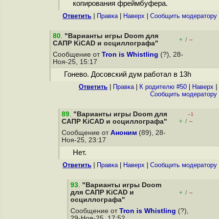
копирования фреймбуфера.
Ответить
|
Правка
|
Наверх
|
Cообщить модератору
80
.
"Варианты игры Doom для
+
–
/
САПР KiCAD и осциллографа"
Сообщение от
Tron is Whistling
(?), 28-
Ноя-25, 15:17
Гонево. Досовский дум работал в 13h
Ответить
|
Правка
|
К родителю #50
|
Наверх
|
Cообщить модератору
89
.
"Варианты игры Doom для
–1
+
–
САПР KiCAD и осциллографа"
/
Сообщение от
Аноним
(89), 28-
Ноя-25, 23:17
Нет.
Ответить
|
Правка
|
Наверх
|
Cообщить модератору
93
.
"Варианты игры Doom
для САПР KiCAD и
+
–
/
осциллографа"
Сообщение от
Tron is Whistling
(?),
29-Ноя-25, 17:52