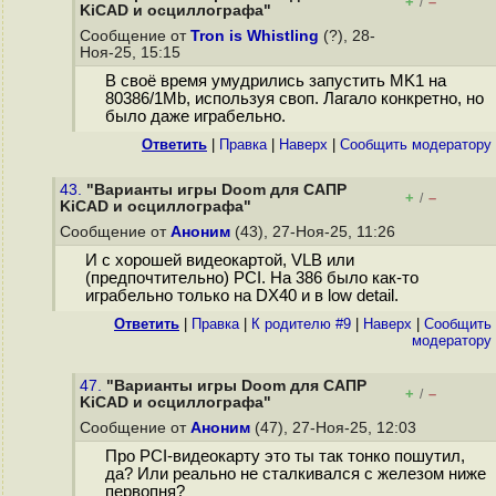
+
–
/
KiCAD и осциллографа"
Сообщение от
Tron is Whistling
(?), 28-
Ноя-25, 15:15
В своё время умудрились запустить MK1 на
80386/1Mb, используя своп. Лагало конкретно, но
было даже играбельно.
Ответить
|
Правка
|
Наверх
|
Cообщить модератору
43.
"Варианты игры Doom для САПР
+
–
/
KiCAD и осциллографа"
Сообщение от
Аноним
(43), 27-Ноя-25, 11:26
И с хорошей видеокартой, VLB или
(предпочтительно) PCI. На 386 было как-то
играбельно только на DX40 и в low detail.
Ответить
|
Правка
|
К родителю #9
|
Наверх
|
Cообщить
модератору
47.
"Варианты игры Doom для САПР
+
–
/
KiCAD и осциллографа"
Сообщение от
Аноним
(47), 27-Ноя-25, 12:03
Про PCI-видеокарту это ты так тонко пошутил,
да? Или реально не сталкивался с железом ниже
первопня?