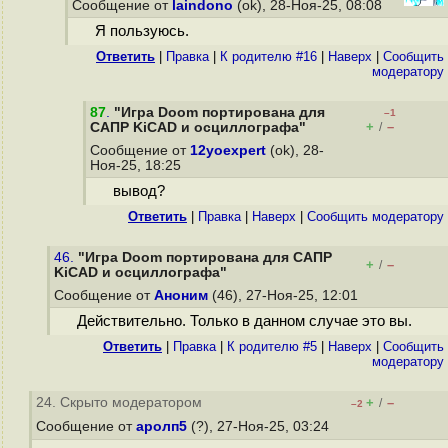
Сообщение от
laindono
(ok), 28-Ноя-25, 08:08
Я пользуюсь.
Ответить
|
Правка
|
К родителю #16
|
Наверх
|
Cообщить
модератору
87
.
"Игра Doom портирована для
–1
+
–
САПР KiCAD и осциллографа"
/
Сообщение от
12yoexpert
(ok), 28-
Ноя-25, 18:25
вывод?
Ответить
|
Правка
|
Наверх
|
Cообщить модератору
46.
"Игра Doom портирована для САПР
+
–
/
KiCAD и осциллографа"
Сообщение от
Аноним
(46), 27-Ноя-25, 12:01
Действительно. Только в данном случае это вы.
Ответить
|
Правка
|
К родителю #5
|
Наверх
|
Cообщить
модератору
24. Скрыто модератором
+
–
/
–2
Сообщение от
аролп5
(?), 27-Ноя-25, 03:24