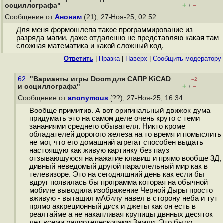
+
–
осциллографа"
/
Сообщение от
Аноним
(21), 27-Ноя-25, 02:52
Для меня формошлепа такое программирование из
разряда магии, даже отдаленно не представляю какая там
сложная математика и какой сложный код.
Ответить
|
Правка
|
Наверх
|
Cообщить модератору
62.
"Варианты игры Doom для САПР KiCAD
–2
+
–
и осциллографа"
/
Сообщение от
anonymous
(??), 27-Ноя-25, 16:34
Вообще примитив. А вот оригинальный движок дума
придумать это на самом деле очень круто с теми
зананиями среднего обывателя. Никто кроме
обладателей дорогого железа на то время и помыслить
не мог, что его домашний агрегат способен выдать
настоящую как живую картинку без пауз
отзывающуюся на нажатие клавиш и прямо вообще 3Д,
дивный неведомый другой параллельный мир как в
телевизоре. Это на сегодняшний день как если бы
вдруг появилась бы программа которая на обычной
мобиле выводила изображение Черной Дыры просто
вживую - вытащил мАбилу навел в сторону неба и тут
прямо аккреционный диск и джеты как он есть в
реалтайме а не накапливая крупицы двнных десяток
лет всеми радиотелескопами Замли. Это было