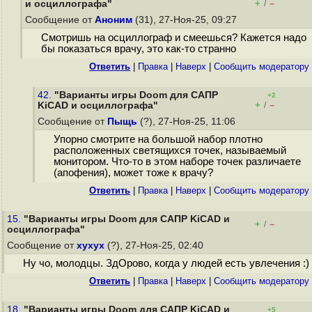
+
–
и осциллографа"
/
Сообщение от
Аноним
(31), 27-Ноя-25, 09:27
Смотришь на осциллограф и смеешься? Кажется надо
бы показаться врачу, это как-то странно
Ответить
|
Правка
|
Наверх
|
Cообщить модератору
42.
"Варианты игры Doom для САПР
+2
+
–
KiCAD и осциллографа"
/
Сообщение от
Пыщь
(?), 27-Ноя-25, 11:06
Упорно смотрите на большой набор плотно
расположенных светящихся точек, называемый
монитором. Что-то в этом наборе точек различаете
(апофения), может тоже к врачу?
Ответить
|
Правка
|
Наверх
|
Cообщить модератору
15.
"Варианты игры Doom для САПР KiCAD и
+
–
/
осциллографа"
Сообщение от
хухух
(?), 27-Ноя-25, 02:40
Ну чо, молодцы. ЗдОрово, когда у людей есть увлечения :)
Ответить
|
Правка
|
Наверх
|
Cообщить модератору
18.
"Варианты игры Doom для САПР KiCAD и
+5