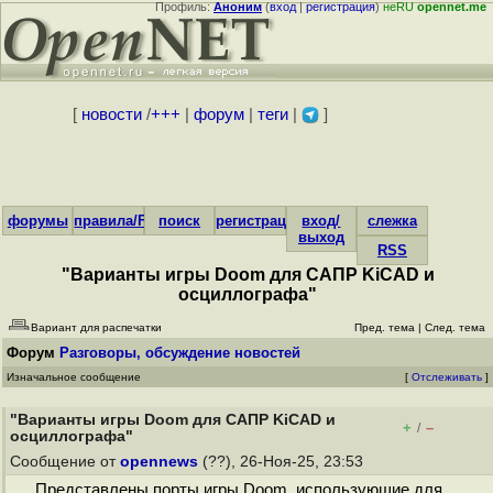
Профиль:
Аноним
(
вход
|
регистрация
)
неRU
opennet.me
[
новости
/
+++
|
форум
|
теги
|
]
форумы
правила/FAQ
поиск
регистрация
вход/
слежка
выход
RSS
"Варианты игры Doom для САПР KiCAD и
осциллографа"
Вариант для распечатки
Пред. тема
|
След. тема
Форум
Разговоры, обсуждение новостей
Изначальное сообщение
[
Отслеживать
]
"Варианты игры Doom для САПР KiCAD и
+
–
/
осциллографа"
Сообщение от
opennews
(??), 26-Ноя-25, 23:53
Представлены порты игры Doom, использующие для