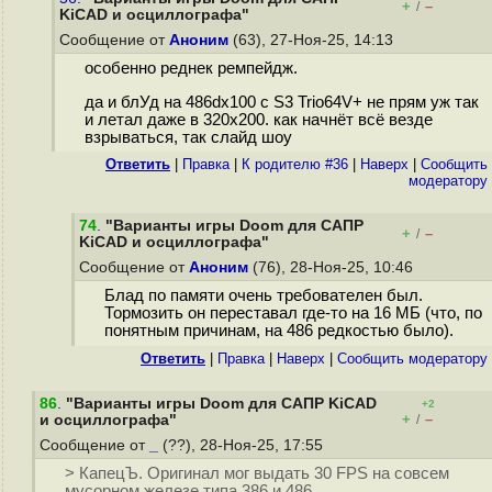
+
–
/
KiCAD и осциллографа"
Сообщение от
Аноним
(63), 27-Ноя-25, 14:13
особенно реднек ремпейдж.
да и блУд на 486dx100 с S3 Trio64V+ не прям уж так
и летал даже в 320x200. как начнёт всё везде
взрываться, так слайд шоу
Ответить
|
Правка
|
К родителю #36
|
Наверх
|
Cообщить
модератору
74
.
"Варианты игры Doom для САПР
+
–
/
KiCAD и осциллографа"
Сообщение от
Аноним
(76), 28-Ноя-25, 10:46
Блад по памяти очень требователен был.
Тормозить он переставал где-то на 16 МБ (что, по
понятным причинам, на 486 редкостью было).
Ответить
|
Правка
|
Наверх
|
Cообщить модератору
86
.
"Варианты игры Doom для САПР KiCAD
+2
+
–
и осциллографа"
/
Сообщение от
_
(??), 28-Ноя-25, 17:55
> КапецЪ. Оригинал мог выдать 30 FPS на совсем
мусорном железе типа 386 и 486.